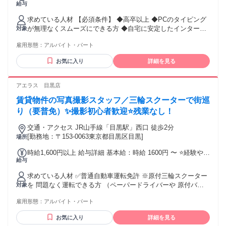
給与
求めている人材 【必須条件】 ◆高卒以上 ◆PCのタイピング
が無理なくスムーズにできる方 ◆自宅に安定したインターネ
対象
ット環境（光回線等）が整っている方 ◆以下、いずれかの経
雇用形態：
アルバイト・パート
験がある方 ・営業経験（業界不問・年数不問） ・アウトバウ
ンドのテレアポ・コールセンター経験 ・カスタマーサクセ
お気に入り
詳細を見る
ス・カスタマーサポート・インサイドセールスの経験 【歓迎
する経験・スキル】 ◆人材業界（求人広告、人材紹介、人材
派遣など）での勤務経験 ◆目標や建値を追いかけることが好
アエラス 目黒店
きな方、達成感を得るのが好きな方
賃貸物件の写真撮影スタッフ／三輪スクーターで街巡
り（要普免）✨撮影初心者歓迎⭐残業なし！
交通・アクセス JR山手線「目黒駅」西口 徒歩2分
[勤務地：〒153-0063東京都目黒区目黒]
場所
時給1,600円以上 給与詳細 基本給：時給 1600円 〜 ⭐経験や能
給与
力に応じて査定あり！ ⭐頑張ればしっかり昇給します！
求めている人材 ✅普通自動車運転免許 ※原付三輪スクーター
を 問題なく運転できる方 （ペーパードライバーや 原付バイ
対象
ク免許のみは不可） ※ホンダジャイロキャノピー （ミニカー
雇用形態：
アルバイト・パート
登録）を使用します 【⭐経験不問！人柄重視の採用⭐】 ✱未経
験歓迎 ✱第二新卒歓迎 ✱ブランクOK ✱フリーター歓迎 20
お気に入り
詳細を見る
代・30代の若手や男女共に多数活躍中！ 同業・他社からの転