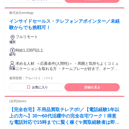
にご参加いただける方 （スマートフォン不可） ⏩在宅勤務に
必要な環境を整えられる方 ・安定したインターネット回線
（上り下り50Mbps以上／ 有線LAN接続必須） ・静かな個室
株式会社emology
で勤務できる環境 ※必要に応じて有線LANの支給あり 【歓迎
インサイドセールス・テレフォンアポインター／未経
条件】 ⏩法人向けアウトバウンドや テレアポ経験を活かした
い方 ⏩成果を重視し、自分の力で評価されたい方 ⏩新しい知
験からでも挑戦可！
識やスキルを積極的に吸収し、 自己成長を目指せる方 ⏩自己
フルリモート
管理を徹底し、 在宅でも効率的に業務を進められる方 ⏩専門
場所
性を磨き、キャリアUPを目指す方 ⏩数値目標に対して行動を
見直したり、 自分の成果につながった理由を 言葉にできる方
時給1,226円以上
⏩KPI設計や業務改善に 関わった経験がある方！ ⏩トークス
給与
クリプトの改善、 ナレッジ共有の経験がある方！ ⏩数値や状
況から課題を整理し、 仮説を立てて改善に つなげることが好
求める人材: ＜応募条件(人間性)＞ ・周囲と気持ちよくコミュ
きな方！ ･━━･･━━･･━━･･━━･･━━
ニケーションを取れる方 ・チームプレーが好きで、オープン
対象
╭━━━━━━━━━━━━╮ 活躍中のスタッフの声
な人間性を好む方 ・改善するために常に前向き・積極的に業
雇用形態：
アルバイト・パート
╰━━━ｖ━━━━━━━━╯ ◆入社1年半（30代後半・女
務に取り組むことができる方 ＜歓迎要件(志向性)＞ ・子育て
性） 前職は不動産営業の仕事をしていました。 主人の転勤を
と両立 ・ブランクOK（職場復帰歓迎） ＜備考＞ ・フルリモ
お気に入り
詳細を見る
機に地方へ引っ越しましたが、 キャリアを途切れさせたくな
ート可 ・20代30代活躍中！
いと思い 完全在宅勤務のこちらに応募しました。 近隣では希
望する仕事が少ない中、 地方に住みながら営業経験を活かし
(合同)Azero
て 高時給の仕事に挑戦できる点に とても魅力を感じました。
【完全在宅】不用品買取テレアポ!／【電話経験1年以
最初はITの知識もほとんどなく、 在宅で成果を出せるか不安
もありましたが、 マネージャーのフィードバックを受けなが
上の方へ】30〜60代活躍中の完全在宅ワーク！得意
ら 着実にスキルを磨くことができました。 ママになってから
な電話対応で15時までに賢く稼ぐ✨買取経験者は即優
も 完全在宅で1日7時間勤務もできるので、 子どもの保育園の
遇！