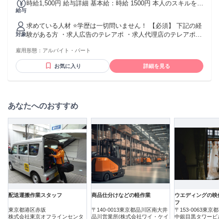
時給1,500円 給与詳細 基本給：時給 1500円 本人のスキルを考
給与
慮して決定いたします！ （アポ獲得数に応じて時給が変動）
「フルタイムじゃなくても、しっかり安定収入！」 「頑張り
求めている人材 ⭐学歴は一切問いません！ 【必須】 下記の経
に応じて時給もぐんぐんUP！」
験がある方 ・求人広告のテレアポ ・求人代理店のテレアポ
対象
・スカウトサービスのテレアポ ・人材紹介のテレアポ ・人材
雇用形態：
アルバイト・パート
派遣のテレアポ ・採用代行会社でのテレアポ ・研修／人材育
成ツールのテレアポ テレフォンアポインター、カスタマーセ
お気に入り
詳細を見る
ンター、お客様サポート、 コールセンター、コールスタッ
フ、電話応対、電話案内などの経験が活かせます！
あなたへのおすすめ
配送運搬作業スタッフ
商品仕分けなどの軽作業
ウエディングの映
フ
東京都港区赤坂
〒140-0013東京都品川区南大井
〒153-0063東
株式会社東京オフラインセンタ
品川営業所(株式会社ワイ・ケイ
中銀目黒タワービ