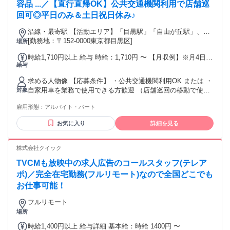
から復職したい」 という方も大歓迎です。 ◎フリーター歓迎
容品 ...／【直行直帰OK】公共交通機関利用で店舗巡
◎未経験・初心者・ブランクOK （充実の研修制度あり！） ༶
回可◎平日のみ＆土日祝日休み♪
༶ ༶ ༶ ༶ ༶ ༶ ༶ ༶ ༶ ༶ ༶ ༶ ༶ ༶ ༶ ༶ ༶ ༶
┏━━━━━━━━━━━━┓ ✨こんな方ならば大歓迎！✨
沿線・最寄駅 【活動エリア】「目黒駅」「自由が丘駅」、そ
┗━━━━━━━━━━━━┛ 〇宅建士資格を活かして働き
の他周辺エリア
[勤務地：〒152-0000東京都目黒区]
場所
たい 〇安定した環境で長く働きたい 〇コツコツ感謝される仕
時給1,710円以上 給与 時給：1,710円 〜 【月収例】※月4日勤
事がしたい 〇柔軟な対応ができる 〇ノルマや営業は苦手だが
給与
務 月給4万7,880円＋別途手当 (時給1710円×7時間×月4日勤務)
不動産業界で働きたい ༶ ༶ ༶ ༶ ༶ ༶ ༶ ༶ ༶ ༶ ༶ ༶ ༶ ༶ ༶ ༶ ༶ ༶ ༶
■交通費全額支給 ※ガソリン代当社規定により支給 ※その
求める人物像 【応募条件】 ・公共交通機関利用OK または ・
他：駐車場代・高速代全額実費支給 ※公共交通機関料金全額
自家用車を業務で使用できる方歓迎 （店舗巡回の移動で使用
対象
支給 ■車両手当有り(規定あり) 試用期間 試用期間：あり 期
します） ・スマートフォンの基本操作ができる方 （報告業務
間：2ヶ月 条件：本採用時と同様 同待遇
雇用形態：
アルバイト・パート
で使用します） 特別な資格や経験は不要です。 研修や同行サ
ポートがあるため、 安心してスタートできます。 【こんな方
お気に入り
詳細を見る
におすすめ！】 ・美容商品や日用品が好きな方 ・ドラッグス
トアやスーパーで 働いた経験を活かしたい方 ・平日のみで家
庭と両立したい方 ・売場づくりや商品陳列が好きな方 ・コツ
株式会社クイック
コツ作業が得意な方 直行直帰の働き方なので、 家事やプライ
TVCMも放映中の求人広告のコールスタッフ(テレア
ベートと両立しながら 無理なく続けられるお仕事です。 学歴
学歴不問
ポ)／完全在宅勤務(フルリモート)なので全国どこでも
お仕事可能！
フルリモート
場所
時給1,400円以上 給与詳細 基本給：時給 1400円 〜