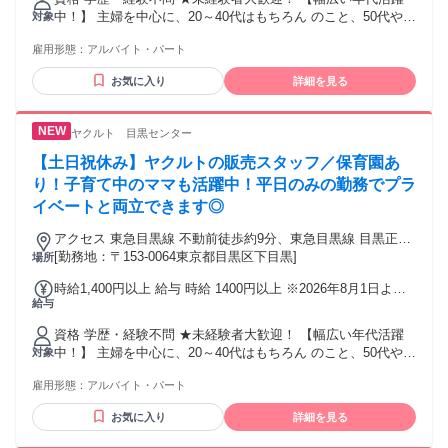
度（上限16,000円/月）
中！】 主婦を中心に、20～40代はもちろん のこと、50代や
対象
60代のベテランも在籍して います。長く働ける環境が魅力で
雇用形態：
アルバイト・パート
す。 【未経験歓迎！】 みなさん、過去さまざまな仕事につか
れていた方たちばかりです。 営業職、販売職、飲食店、テー
お気に入り
詳細を見る
マパーク、など 接客業に携わっていた方はもちろん、 事務職
（受付対応）、コールセンター、など 人と関わる仕事をして
来た方であれば、即戦力です！
ヤクルト 目黒センター
【土日祝休み】ヤクルトの販売スタッフ／保育園あ
り！子育て中のママも活躍中！平日のみの勤務でプラ
イベートと両立できます◎
アクセス 東急目黒線 不動前徒歩約9分、東急目黒線 目黒正面
口徒歩約12分、都営三田線 目黒正面口徒歩約12分
[勤務地：〒153-0064東京都目黒区下目黒]
場所
時給1,400円以上 給与 時給 1400円以上 ※2026年8月1日より
給与
時給変更予定 業務委託で働く場合、時給2,252円以上も可能！
※歩合給あり（条件あり） 交通費：交通費支給 交通費助成制
資格 学歴・経験不問 ★未経験者大歓迎！ 【幅広い年代活躍
度（上限16,000円/月）
中！】 主婦を中心に、20～40代はもちろん のこと、50代や
対象
60代のベテランも在籍して います。長く働ける環境が魅力で
雇用形態：
アルバイト・パート
す。 【未経験歓迎！】 みなさん、過去さまざまな仕事につか
れていた方たちばかりです。 営業職、販売職、飲食店、テー
お気に入り
詳細を見る
マパーク、など 接客業に携わっていた方はもちろん、 事務職
（受付対応）、コールセンター、など 人と関わる仕事をして