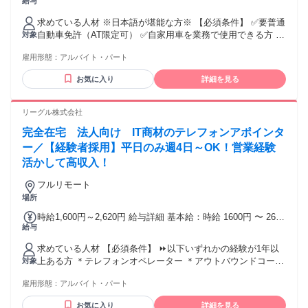
給与
1,500円 ・ガソリン代支給 ・車両手当あり ・交通費支給 ・直
行直帰OK ・扶養内勤務OK ・服装自由（オフィスカジュア
求めている人材 ※日本語が堪能な方※ 【必須条件】 ✅要普通
ル）
自動車免許（AT限定可） ✅自家用車を業務で使用できる方 └
対象
車両手当：1日800円 └ ガソリン代支給（規定あり） それ以外
雇用形態：
アルバイト・パート
に、 特別なスキルや経験は一切不要です◎ 大切なのは、 明
るく丁寧に対応できること。 未経験スタートの方も多数活躍
お気に入り
詳細を見る
しています♪ ✥⁎-⁎✥ こんな方に向いています ✥⁎-⁎✥ ・こど
もが好き♪ ・保育園・幼稚園の雰囲気が好き♪ ・人と話すのが
苦にならない♪ ・家庭と両立しながら働きたい♪ ・事務より外
リーグル株式会社
に出る仕事が好き♪ ・営業はしたくないけれど、外回りは好き
完全在宅 法人向け IT商材のテレフォンアポインタ
♪ ・自家用車で気軽に移動しながら働きたい♪ ・家計の足しに
無理のないペースで働きたい♪ ・人と接する仕事経験を活かせ
ー／【経験者採用】平日のみ週4日～OK！営業経験
る職場が良い♪ …そんな方のご応募大歓迎！ 経験よりも「人
活かして高収入！
柄重視」の採用です◎ 現在は、 未経験スタートの方や 子育
て中・子育てが落ち着いた 主婦さんが多数活躍中です◎ 「ま
フルリモート
ずは話を聞いてみたい」 そんな気持ちでのご応募も大歓迎で
場所
すよ♪
時給1,600円～2,620円 給与詳細 基本給：時給 1600円 〜 2620
給与
円 時給1600円からの高時給スタート！ 平均時給2072円！ 昇
給（年2回／2月・8月）あり。 試用期間が終わる前に面談を
求めている人材 【必須条件】 ⏩以下いずれかの経験が1年以
実施。 わかりやすい基準をもとに、スキルや 日々の取り組み
上ある方 ＊テレフォンオペレーター ＊アウトバウンドコール
対象
をしっかり評価◎ 頑張り次第で早めの昇給も目指せる！
＊営業経験 ＊コールセンター ＊インサイドセールス ⏩新規開
雇用形態：
アルバイト・パート
拓やアポ獲得など、 結果を全力で追った経験がある方！ ⏩法
人のお客様との 電話対応に抵抗がない方 ⏩個人PCにて面接
お気に入り
詳細を見る