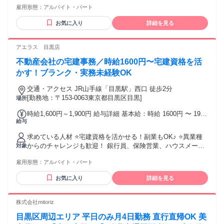
雇用形態：
アルバイト・パート
界未経験からの転職も応援します！ ✅必須条件 宅地建物取引
士（宅建士）資格 ※専任登録が必須です ✅ こんな方は大歓迎
お気に入り
詳細を見る
です！ ・実務未経験、またはブランクがある方 ・PCの基本
操作（メールやZoom等） ができる方 ・「ありがとう」と言
われることに やりがいを感じる方 ༶ ༶ ༶ ༶ ༶ ༶ ༶ ༶ ༶ ༶ ༶ ༶ ༶
アエラス 目黒店
༶ ༶ ༶ ༶ ༶ ༶ ┏━━━━━━━━━━━┓ ✨ 完全人柄重視の
不動産会社の宅建事務／時給1600円〜宅建資格を活
採用！✨ ┗━━━━━━━━━━━┛ 「子育てが落ち着いた
から復職したい」 という方も大歓迎です。 ◎フリーター歓迎
かす！ブランク・実務未経験OK
◎未経験・初心者・ブランクOK （充実の研修制度あり！） ༶
交通・アクセス JR山手線「目黒駅」西口 徒歩2分
༶ ༶ ༶ ༶ ༶ ༶ ༶ ༶ ༶ ༶ ༶ ༶ ༶ ༶ ༶ ༶ ༶ ༶
[勤務地：〒153-0063東京都目黒区目黒]
場所
┏━━━━━━━━━━━━┓ ✨こんな方ならば大歓迎！✨
┗━━━━━━━━━━━━┛ 〇宅建士資格を活かして働き
時給1,600円～1,900円 給与詳細 基本給：時給 1600円 〜 1900
たい 〇安定した環境で長く働きたい 〇コツコツ感謝される仕
給与
円
事がしたい 〇柔軟な対応ができる 〇ノルマや営業は苦手だが
不動産業界で働きたい ༶ ༶ ༶ ༶ ༶ ༶ ༶ ༶ ༶ ༶ ༶ ༶ ༶ ༶ ༶ ༶ ༶ ༶ ༶
求めている人材 ⭐宅建資格を活かせる！副業もOK♪ ⭐異業種
からのチャレンジも歓迎！ 銀行員、保険営業、ハウスメーカ
対象
ー営業、 住宅設備、建設業界、賃貸管理会社など、 不動産業
雇用形態：
アルバイト・パート
界未経験からの転職も応援します！ ✅必須条件 宅地建物取引
士（宅建士）資格 ※専任登録が必須です ✅ こんな方は大歓迎
お気に入り
詳細を見る
です！ ・実務未経験、またはブランクがある方 ・PCの基本
操作（メールやZoom等） ができる方 ・「ありがとう」と言
われることに やりがいを感じる方 ༶ ༶ ༶ ༶ ༶ ༶ ༶ ༶ ༶ ༶ ༶ ༶ ༶
株式会社mitoriz
༶ ༶ ༶ ༶ ༶ ༶ ┏━━━━━━━━━━━┓ ✨ 完全人柄重視の
目黒区周辺エリア 平日のみ月4日勤務 直行直帰OK 美
採用！✨ ┗━━━━━━━━━━━┛ 「子育てが落ち着いた