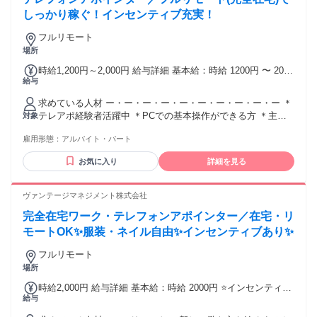
しっかり稼ぐ！インセンティブ充実！
フルリモート
場所
時給1,200円～2,000円 給与詳細 基本給：時給 1200円 〜 2000
給与
円 ＊別途インセンティブ有、時給UP制度有
求めている人材 ー・ー・ー・ー・ー・ー・ー・ー・ー・ー ＊
テレアポ経験者活躍中 ＊PCでの基本操作ができる方 ＊主婦
対象
活躍中 ＊コミュニケーション良好 ＊電話に抵抗ない方 ＊コ
雇用形態：
アルバイト・パート
ールセンターや営業、 テレアポなど発信業務経験者は大歓
迎！ ー・ー・ー・ー・ー・ー・ー・ー・ー・ー ＜ネット環境
お気に入り
詳細を見る
における注意事項＞ ご自身のパソコンを使用していただきま
すが、 ネット環境の整備に不安な方でも オンライン研修でサ
ポートもしますので 安心してご応募ください！ ー・ー・ー・
ヴァンテージマネジメント株式会社
ー・ー・ー・ー・ー・ー・ー 20代30代が活躍中！！ ー・ー・
完全在宅ワーク・テレフォンアポインター／在宅・リ
ー・ー・ー・ー・ー・ー・ー・ー
モートOK✨服装・ネイル自由✨インセンティブあり✨
フルリモート
場所
時給2,000円 給与詳細 基本給：時給 2000円 ⭐インセンティブ
給与
別途あり