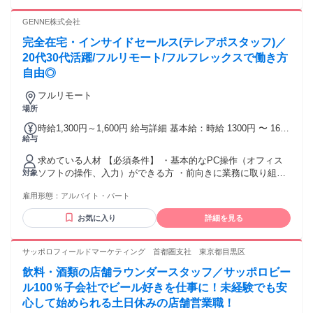
職も大歓迎！ ＼✨こんな方にオススメ✨／ ✱最初はアルバイ
トから始めたい ✱運転や外回りの仕事が好き ✱色んなことに
GENNE株式会社
チャレンジしたい ✱頑張りをしっかり評価されたい ∴‥∵‥
完全在宅・インサイドセールス(テレアポスタッフ)／
∴‥∵‥∴‥∴‥∵‥∴‥∵‥ ⚡今回募集するお仕事では、 【写
真撮影】【カメラマン】 【webライター】【不動産事務】
20代30代活躍/フルリモート/フルフレックスで働き方
【運送】【配送】【配達】 【デリバリー】【ドライバー】
自由◎
【運転手】【軽貨物配送】 などの経験が活かせます！ 【不動
産仲介】【賃貸営業・管理】 【営業アシスタント】【SNS運
フルリモート
用】 【ラウンダー】や【ルート配送】 といった経験をお持ち
場所
の方も大歓迎！ 他業界から転職して、 収入アップされた方が
時給1,300円～1,600円 給与詳細 基本給：時給 1300円 〜 1600
多数在籍中です♪
給与
円 初月は時給1,300円にて開始し、成果等によって最大時給
1,600円となります！
求めている人材 【必須条件】 ・基本的なPC操作（オフィス
ソフトの操作、入力）ができる方 ・前向きに業務に取り組め
対象
る方 ・決められた業務をこなすのが得意な方 【歓迎条件】
雇用形態：
アルバイト・パート
・インサイドセールスのご経験
お気に入り
詳細を見る
サッポロフィールドマーケティング 首都圏支社 東京都目黒区
飲料・酒類の店舗ラウンダースタッフ／サッポロビー
ル100％子会社でビール好きを仕事に！未経験でも安
心して始められる土日休みの店舗営業職！