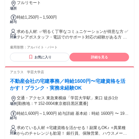
お迎えにも間に合い、 家庭と両立しながら働けています。 業
フルリモート
務に慣れてからは、 複数社の営業代行を支援したり、 プロジ
場所
ェクトを任せてもらえるなど、 やりがいをもって働けていま
時給1,250円～1,500円
す。 今後はマネジメントにも挑戦しながら、 さらに成長して
給与
いきたいです！ ┏────────────┓ その他のアルバイト
社員インタビューはこちら ┗────────────┛
求める人材: ✅明るく丁寧なコミュニケーションが得意な方 ✅
https://leagle.co.jp/column/category/part-time-job_interview/ ※
テレアポスタッフ・電話でのサポート対応の経験がある方 ※
対象
リンク先に飛べない場合はURLを ブラウザに貼ってご覧下さ
試用期間中の勤務状況・業務適性・勤怠状況等を総合的に判
い。
雇用形態：
アルバイト・パート
断し、本採用とならない場合があります。 ※業務遂行が困難
と判断された場合、試用期間中に契約を終了する場合があり
お気に入り
詳細を見る
ます。
アエラス 学芸大学店
不動産会社の宅建事務／時給1600円〜宅建資格を活
かす！ブランク・実務未経験OK
交通・アクセス 東急東横線「学芸大学駅」東口 徒歩1分
[勤務地：〒152-0004東京都目黒区鷹番]
場所
時給1,600円～1,900円 給与詳細 基本給：時給 1600円 〜 1900
給与
円
求めている人材 ⭐宅建資格を活かせる！副業もOK♪ ⭐異業種
からのチャレンジも歓迎！ 銀行員、保険営業、ハウスメーカ
対象
ー営業、 住宅設備、建設業界、賃貸管理会社など、 不動産業