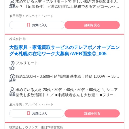
求めている人材 ⭐フルリモートで 新しい働き方を始めません
か？ 【応募条件】 ✅週20時間以上勤務できる方 ✅コールセン
対象
ター（発信業務・テレフォンアポンター）での架電経験、 ま
雇用形態：
アルバイト・パート
たは法人営業のご経験がある方 ★第二新卒歓迎 ★フリーター
歓迎 ★ブランクOK ★フルリモート（完全在宅） ★在宅OK／
お気に入り
詳細を見る
リモートワークOK ⏩活かせる知識やスキル ───────────
法人営業、テレアポ、 インサイドセールス、 テレマーケティ
ング、 コールセンター、営業事務、 カスタマーサポートなど
株式会社 絆
大型家具・家電買取サービスのテレアポ／オープニン
グ★札幌の在宅ワーク大募集♪WEB面接◎_005
フルリモート
場所
時給1,300円～3,500円 給与詳細 基本給：時給 1300円 〜 3500
給与
円 ＼在宅ワークが可能なテレアポ／ 札幌オフィスをOPEN予
定なので オフィスワークを希望の方は OPEN後に通勤型も可
求めている人材 20代・30代・40代・50代・60代と ＼ シニア
能です♪ ★高時給1300円～3500円 ★研修あり(時給変動ナシ)
世代も多数活躍中！ ／ ■未経験者さんも大歓迎！ ■フリータ
対象
★インセンティブあり ※WEB面接を実施 ***************** ＼高
ーさん大歓迎！ ■第2新卒の方も歓迎！ ■男女問わず大歓迎～
時給バイト♪／ かんたんテレアポなので 未経験でも安心して
雇用形態：
アルバイト・パート
★ ＜＜こんな方にオススメ！！＞＞ ☆子供を預けられないか
下さいね♪ 困った事があったり、分からない事があればスグに
ら外で働けない ★通勤や外出が面倒くさい ☆自分のペースで
サポート＆フォローできる体制が万全 (*'ω'*)V 通勤圏内の方も
お気に入り
詳細を見る
稼ぎたい ★隙間時間や、短期でも 今すぐ効率よくガッツリ稼
遠方の方も 在宅ワークが可能です◎ 気軽にご相談OK ／ こん
ぎたい！ などなど皆さん大歓迎♪ ＜在宅ワークについて＞ ■
な働き方が可能～★ ＼ ▼定年で暇だから小遣い稼ぎ ▼お子
インターネット環境条件 ・光回線の方のみ ※下記ネット環境
株式会社サウザンズ 東日本橋営業所
様の送り迎えの合間に ▼お稽古がない日だけ！ ▼夕飯支度ま