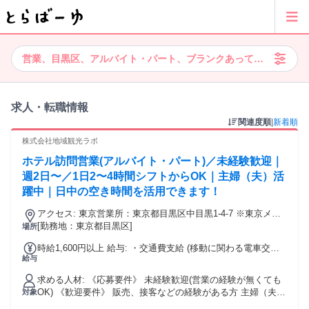
営業、目黒区、アルバイト・パート、ブランクあってもOK
求人・転職情報
関連度順
|
新着順
株式会社地域観光ラボ
ホテル訪問営業(アルバイト・パート)／未経験歓迎｜
週2日〜／1日2〜4時間シフトからOK｜主婦（夫）活
躍中｜日中の空き時間を活用できます！
アクセス: 東京営業所：東京都目黒区中目黒1-4-7 ※東京メト
ロ『中目黒駅』から徒歩5分
[勤務地：東京都目黒区]
場所
時給1,600円以上 給与: ・交通費支給 (移動に関わる電車交通
給与
費は全額支給)
求める人材: 《応募要件》 未経験歓迎(営業の経験が無くても
OK) 《歓迎要件》 販売、接客などの経験がある方 主婦（夫）
対象
の方 「ブランクがあるので少しずつお仕事を始めたい」 「日