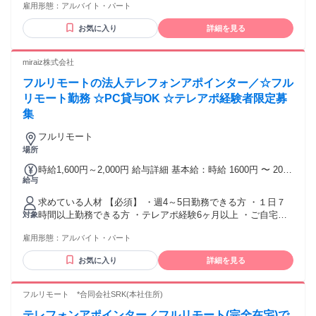
雇用形態：
アルバイト・パート
中の限られた時間で働きたい」など、 そんな方々も大歓迎！
柔軟なシフト調整が可能ですので、 少しでも気になったらぜ
お気に入り
詳細を見る
ひご応募ください。
miraiz株式会社
フルリモートの法人テレフォンアポインター／☆フル
リモート勤務 ☆PC貸与OK ☆テレアポ経験者限定募
集
フルリモート
場所
時給1,600円～2,000円 給与詳細 基本給：時給 1600円 〜 2000
給与
円 ■時給：1600円〜 ■インセンティブあり
求めている人材 【必須】 ・週4～5日勤務できる方 ・１日７
時間以上勤務できる方 ・テレアポ経験6ヶ月以上 ・ご自宅の
対象
ネットワーク環境が整っている方 （オンラインでの打ち合わ
雇用形態：
アルバイト・パート
せが多いため 良好なWi-Fi環境が必要です。） 性別の条件と
理由：女性歓迎（ポジティブアクション）
お気に入り
詳細を見る
フルリモート *合同会社SRK(本社住所)
テレフォンアポインター／フルリモート(完全在宅)で