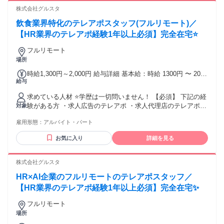
来た方であれば、即戦力です！
株式会社グルスタ
飲食業界特化のテレアポスタッフ(フルリモート)／
【HR業界のテレアポ経験1年以上必須】完全在宅⭐
フルリモート
場所
時給1,300円～2,000円 給与詳細 基本給：時給 1300円 〜 2000
給与
円 本人のスキルを考慮して決定いたします！ （アポ獲得数に
応じて時給が変動） 「フルタイムじゃなくても、しっかり安
求めている人材 ⭐学歴は一切問いません！ 【必須】 下記の経
定収入！」 「頑張りに応じて時給もぐんぐんUP！」
験がある方 ・求人広告のテレアポ ・求人代理店のテレアポ
対象
・スカウトサービスのテレアポ ・人材紹介のテレアポ ・人材
雇用形態：
アルバイト・パート
派遣のテレアポ ・採用代行会社でのテレアポ ・研修／人材育
成ツールのテレアポ テレフォンアポインター、カスタマーセ
お気に入り
詳細を見る
ンター、お客様サポート、 コールセンター、コールスタッ
フ、電話応対、電話案内などの経験が活かせます！
株式会社グルスタ
HR×AI企業のフルリモートのテレアポスタッフ／
【HR業界のテレアポ経験1年以上必須】完全在宅✨
フルリモート
場所