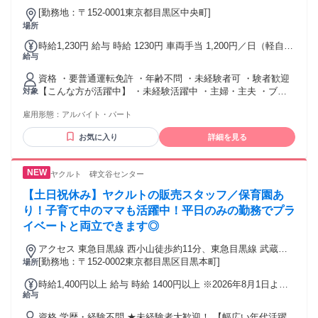
[勤務地：〒152-0001東京都目黒区中央町]
場所
時給1,230円 給与 時給 1230円 車両手当 1,200円／日（軽自動
給与
車）、1,400円／日（普通車） ※営業外勤活動日のみ 営業外
勤手当 1,100円／日 ※1日4時間以上の外勤した日のみ 交通
資格 ・要普通運転免許 ・年齢不問 ・未経験者可 ・験者歓迎
費：交通費支給 ・電車、バス代 ・駐車場代 ・ガソリン代 ※
【こんな方が活躍中】 ・未経験活躍中 ・主婦・主夫 ・ブラ
対象
走行距離数を基に算出 ・高速道路などの有料道路料金
ンクのある方 【現在の従業員の職歴例】 業種や業界問わず営
雇用形態：
アルバイト・パート
業、接客、販売を経験されていた方。 ラウンダーとしてのご
経験、スーパーやドラッグストア、酒類販売店でのスタッフ
お気に入り
詳細を見る
経験など 勤務先は30代をはじめ、40代50代と 幅広い年齢層の
スタッフが在籍しています。
ヤクルト 碑文谷センター
【土日祝休み】ヤクルトの販売スタッフ／保育園あ
り！子育て中のママも活躍中！平日のみの勤務でプラ
イベートと両立できます◎
アクセス 東急目黒線 西小山徒歩約11分、東急目黒線 武蔵小
山東口徒歩約14分、東急目黒線 洗足徒歩約14分
[勤務地：〒152-0002東京都目黒区目黒本町]
場所
時給1,400円以上 給与 時給 1400円以上 ※2026年8月1日より
給与
時給変更予定 業務委託で働く場合、時給2,252円以上も可能！
※歩合給あり（条件あり） 交通費：交通費支給 交通費助成制
資格 学歴・経験不問 ★未経験者大歓迎！ 【幅広い年代活躍