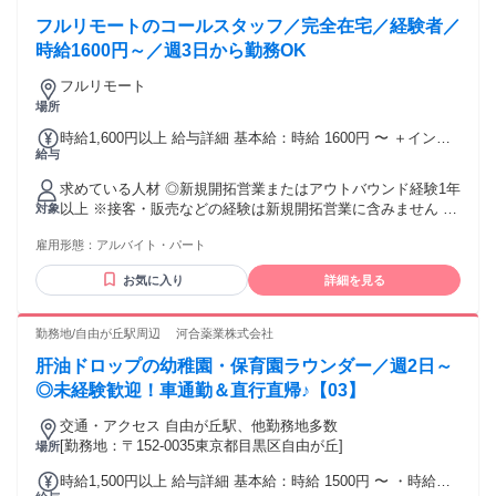
に該当する方は、 弊社システムの関係で不可となります ・
でのシフトがいい ▼Wワークで他バイトとの調整シフト ▼子
フルリモートのコールスタッフ／完全在宅／経験者／
SoftBank 光 ・SoftBank Air ・OCN光 ・ニューロ光 ・Wi-Fi
供が小さいから在宅でスキマ時間に ▼在宅で通勤時間もシッ
時給1600円～／週3日から勤務OK
カリ稼ぐ などなど！ 育児優先やプライベートに推し活、 お
稽古優先など、、無理のないシフトでOK！ 自分のライフスタ
フルリモート
イルに合った シフトが可能です！ スキマ時間でも高時給だか
場所
ら 効率よく稼げる♪ 幅広い世代の方が在籍してるので あなた
と同世代の仲間もたくさん♪ 安心してご応募くださいね☆彡
時給1,600円以上 給与詳細 基本給：時給 1600円 〜 ＋インセ
給与
*⌒*⌒*⌒*⌒*⌒*⌒* ＜在宅ワークについて＞ ■インターネッ
ン ★★★給与UP制度あり★★★ なんと入社1年毎に、 時給が
ト環境条件 ・光回線の方のみ ※下記ネット環境に該当する方
100円ずつUP！ ※最大400円UPまで さらに在籍4年以上の方
求めている人材 ◎新規開拓営業またはアウトバウンド経験1年
は、 弊社システムの関係で不可となります ・SoftBank 光 ・
については、 別途キャリアアップ相談を実施させていただい
以上 ※接客・販売などの経験は新規開拓営業に含みません ◎
対象
SoftBank Air ・OCN光 ・ニューロ光 ・Wi-Fi
ております。
ネット環境をご自身で準備できる方 ◎ブランクok ◎フリータ
雇用形態：
アルバイト・パート
ー活躍中
お気に入り
詳細を見る
勤務地/自由が丘駅周辺 河合薬業株式会社
肝油ドロップの幼稚園・保育園ラウンダー／週2日～
◎未経験歓迎！車通勤＆直行直帰♪【03】
交通・アクセス 自由が丘駅、他勤務地多数
[勤務地：〒152-0035東京都目黒区自由が丘]
場所
時給1,500円以上 給与詳細 基本給：時給 1500円 〜 ・時給：