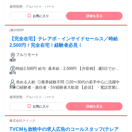
迎条件＞ ・Excel、スプレッドシートの使い方が分かる方
雇用形態：
アルバイト・パート
（入力操作が不自由なく出来れば、関数が使い方まで分から
なくてもOK） ・コミュニケーションツール（Slack)の使用に
お気に入り
詳細を見る
抵抗のない方 ・顧客対応においてヒアリング～提案まで行っ
た経験のある方 ▼こんな方に向いています ・会話の中からニ
ーズを引き出すことが得意な方 ・感覚ではなく「なぜ上手く
(株)HERP
いったか」を言語化できる方 ・数字や改善を意識しながら働
【完全在宅】テレアポ・インサイドセールス／時給
きたい方 ▼この仕事で身につくスキル ・ヒアリング力／課題
発見力 ・再現性のあるトーク設計スキル ・インサイドセール
2,500円！完全在宅！経験者必見！
スの基礎～応用スキル
フルリモート
場所
時給2,500円 給与: 基本給：2,500円 【月収例】 週5日でがっ
給与
つり ▶月収40万円 (時給×8時間×5日×4週間) 週4日勤務で自分
らしく ▶月収24万円 (時給×8時間×3日×4週間)
求める人材: ◎業界経験不問 ◎20〜30代の若手中心に活躍中
◎経験者・責任者・SV経験者大歓迎 【必須】 ・電話営業(ア
対象
ウトバウンド)のご経験がある方 ・高い営業実績(上位20%以
雇用形態：
アルバイト・パート
上)を出されたご経験がある方 ・安定したネット環境がある方
お気に入り
詳細を見る
株式会社クイック
TVCMも放映中の求人広告のコールスタッフ(テレア