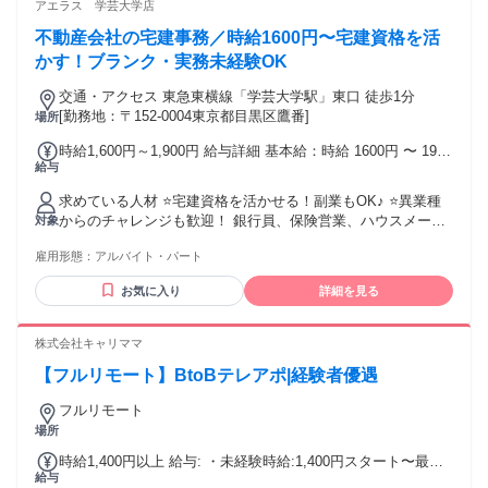
われることに やりがいを感じる方 ༶ ༶ ༶ ༶ ༶ ༶ ༶ ༶ ༶ ༶ ༶ ༶ ༶
アエラス 学芸大学店
༶ ༶ ༶ ༶ ༶ ༶ ┏━━━━━━━━━━━┓ ✨ 完全人柄重視の
不動産会社の宅建事務／時給1600円〜宅建資格を活
採用！✨ ┗━━━━━━━━━━━┛ 「子育てが落ち着いた
から復職したい」 という方も大歓迎です。 ◎フリーター歓迎
かす！ブランク・実務未経験OK
◎未経験・初心者・ブランクOK （充実の研修制度あり！） ༶
交通・アクセス 東急東横線「学芸大学駅」東口 徒歩1分
༶ ༶ ༶ ༶ ༶ ༶ ༶ ༶ ༶ ༶ ༶ ༶ ༶ ༶ ༶ ༶ ༶ ༶
[勤務地：〒152-0004東京都目黒区鷹番]
場所
┏━━━━━━━━━━━━┓ ✨こんな方ならば大歓迎！✨
┗━━━━━━━━━━━━┛ 〇宅建士資格を活かして働き
時給1,600円～1,900円 給与詳細 基本給：時給 1600円 〜 1900
たい 〇安定した環境で長く働きたい 〇コツコツ感謝される仕
給与
円
事がしたい 〇柔軟な対応ができる 〇ノルマや営業は苦手だが
不動産業界で働きたい ༶ ༶ ༶ ༶ ༶ ༶ ༶ ༶ ༶ ༶ ༶ ༶ ༶ ༶ ༶ ༶ ༶ ༶ ༶
求めている人材 ⭐宅建資格を活かせる！副業もOK♪ ⭐異業種
からのチャレンジも歓迎！ 銀行員、保険営業、ハウスメーカ
対象
ー営業、 住宅設備、建設業界、賃貸管理会社など、 不動産業
雇用形態：
アルバイト・パート
界未経験からの転職も応援します！ ✅必須条件 宅地建物取引
士（宅建士）資格 ※専任登録が必須です ✅ こんな方は大歓迎
お気に入り
詳細を見る
です！ ・実務未経験、またはブランクがある方 ・PCの基本
操作（メールやZoom等） ができる方 ・「ありがとう」と言
われることに やりがいを感じる方 ༶ ༶ ༶ ༶ ༶ ༶ ༶ ༶ ༶ ༶ ༶ ༶ ༶
株式会社キャリママ
༶ ༶ ༶ ༶ ༶ ༶ ┏━━━━━━━━━━━┓ ✨ 完全人柄重視の
【フルリモート】BtoBテレアポ|経験者優遇
採用！✨ ┗━━━━━━━━━━━┛ 「子育てが落ち着いた
から復職したい」 という方も大歓迎です。 ◎フリーター歓迎
フルリモート
◎未経験・初心者・ブランクOK （充実の研修制度あり！） ༶
場所
༶ ༶ ༶ ༶ ༶ ༶ ༶ ༶ ༶ ༶ ༶ ༶ ༶ ༶ ༶ ༶ ༶ ༶
┏━━━━━━━━━━━━┓ ✨こんな方ならば大歓迎！✨
時給1,400円以上 給与: ・未経験時給:1,400円スタート〜最大
┗━━━━━━━━━━━━┛ 〇宅建士資格を活かして働き
給与
1,850円 ・昇給制度:月のアポイント獲得件数・CPH・品質精