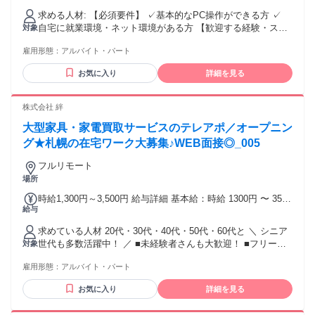
たい 〇安定した環境で長く働きたい 〇コツコツ感謝される仕
度に応じて時給アップ (成果に応じた評価制度のため、頑張り
求める人材: 【必須要件】 ✓基本的なPC操作ができる方 ✓
事がしたい 〇柔軟な対応ができる 〇ノルマや営業は苦手だが
が直接時給に反映されます) ・交通費:出社時のみ実費支給 ・
自宅に就業環境・ネット環境がある方 【歓迎する経験・スキ
対象
不動産業界で働きたい ༶ ༶ ༶ ༶ ༶ ༶ ༶ ༶ ༶ ༶ ༶ ༶ ༶ ༶ ༶ ༶ ༶ ༶ ༶
残業代:残業発生時は別途支給(基本的に残業禁止) ・試用期
ル】※必須ではありません ・テレアポまたは営業職のご経験
間:1ヶ月(期間中の労働条件は同条件)
雇用形態：
アルバイト・パート
・接客業のご経験 ・BtoBコミュニケーションのご経験 【求め
る人物像】 ・人とコミュニケーションをとることが好きな方
お気に入り
詳細を見る
・将来性ある市場で自分の力を試してみたい方 ・会社と共に
自分自身も成長したい方 ・頑張りをしっかり評価されたい方
・プライベートも大切にしながら働きたい方
株式会社 絆
大型家具・家電買取サービスのテレアポ／オープニン
グ★札幌の在宅ワーク大募集♪WEB面接◎_005
フルリモート
場所
時給1,300円～3,500円 給与詳細 基本給：時給 1300円 〜 3500
給与
円 ＼在宅ワークが可能なテレアポ／ 札幌オフィスをOPEN予
定なので オフィスワークを希望の方は OPEN後に通勤型も可
求めている人材 20代・30代・40代・50代・60代と ＼ シニア
能です♪ ★高時給1300円～3500円 ★研修あり(時給変動ナシ)
世代も多数活躍中！ ／ ■未経験者さんも大歓迎！ ■フリータ
対象
★インセンティブあり ※WEB面接を実施 ***************** ＼高
ーさん大歓迎！ ■第2新卒の方も歓迎！ ■男女問わず大歓迎～
時給バイト♪／ かんたんテレアポなので 未経験でも安心して
雇用形態：
アルバイト・パート
★ ＜＜こんな方にオススメ！！＞＞ ☆子供を預けられないか
下さいね♪ 困った事があったり、分からない事があればスグに
ら外で働けない ★通勤や外出が面倒くさい ☆自分のペースで
サポート＆フォローできる体制が万全 (*'ω'*)V 通勤圏内の方も
お気に入り
詳細を見る
稼ぎたい ★隙間時間や、短期でも 今すぐ効率よくガッツリ稼
遠方の方も 在宅ワークが可能です◎ 気軽にご相談OK ／ こん
ぎたい！ などなど皆さん大歓迎♪ ＜在宅ワークについて＞ ■
な働き方が可能～★ ＼ ▼定年で暇だから小遣い稼ぎ ▼お子