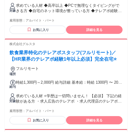
求めている人材 ◆高卒以上 ◆PCで無理なくタイピングがで
きる方 ◆自宅のネット環境が整っている方 ◆テレアポ経験者
対象
（アウトバウンド）優遇 ◆営業経験者優遇（業界不問） ◆カ
雇用形態：
アルバイト・パート
スタマーサクセス・カスタマーサポート・インサイドセール
ス経験者も大歓迎！ ◆求人広告・人材紹介・人材派遣などの
お気に入り
詳細を見る
人材業界経験者も大歓迎！ ◆達成に向けてチームで頑張るこ
とが好きな方は楽しめると思います！
株式会社グルスタ
飲食業界特化のテレアポスタッフ(フルリモート)／
【HR業界のテレアポ経験1年以上必須】完全在宅⭐
フルリモート
場所
時給1,300円～2,000円 給与詳細 基本給：時給 1300円 〜 2000
給与
円 本人のスキルを考慮して決定いたします！ （アポ獲得数に
応じて時給が変動） 「フルタイムじゃなくても、しっかり安
求めている人材 ⭐学歴は一切問いません！ 【必須】 下記の経
定収入！」 「頑張りに応じて時給もぐんぐんUP！」
験がある方 ・求人広告のテレアポ ・求人代理店のテレアポ
対象
・スカウトサービスのテレアポ ・人材紹介のテレアポ ・人材
雇用形態：
アルバイト・パート
派遣のテレアポ ・採用代行会社でのテレアポ ・研修／人材育
成ツールのテレアポ テレフォンアポインター、カスタマーセ
お気に入り
詳細を見る
ンター、お客様サポート、 コールセンター、コールスタッ
フ、電話応対、電話案内などの経験が活かせます！