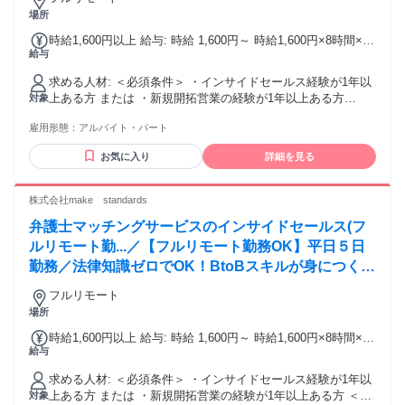
場所
時給1,600円以上 給与: 時給 1,600円～ 時給1,600円×8時間×週
給与
5日 ＝月収約256,000（目安）
求める人材: ＜必須条件＞ ・インサイドセールス経験が1年以
上ある方 または ・新規開拓営業の経験が1年以上ある方
対象
────────────────────── ▼歓迎スキル・経験 ・
雇用形態：
アルバイト・パート
Excel、スプレッドシートの使い方が分かる方 （入力操作が不
自由なく出来れば、関数が使い方まで分からなくてもOK） ・
お気に入り
詳細を見る
コミュニケーションツール（Slack)の使用に抵抗のない方 ・
顧客対応においてヒアリング～提案まで行った経験のある方
▼こんな方に向いています ・会話の中からニーズを引き出す
株式会社make standards
ことが得意な方 ・感覚ではなく「なぜ上手くいったか」を言
弁護士マッチングサービスのインサイドセールス(フ
語化できる方 ・数字や改善を意識しながら働きたい方 ▼この
仕事で身につくスキル ・ヒアリング力／課題発見力 ・再現性
ルリモート勤...／【フルリモート勤務OK】平日５日
のあるトーク設計スキル ・インサイドセールスの基礎～応用
勤務／法律知識ゼロでOK！BtoBスキルが身につく営
スキル
業職
フルリモート
場所
時給1,600円以上 給与: 時給 1,600円～ 時給1,600円×8時間×週
給与
5日 ＝月収約256,000（目安）
求める人材: ＜必須条件＞ ・インサイドセールス経験が1年以
上ある方 または ・新規開拓営業の経験が1年以上ある方 ＜歓
対象