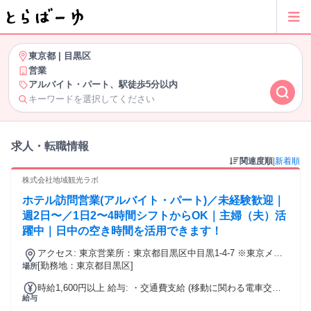
東京都
|
目黒区
営業
アルバイト・パート、駅徒歩5分以内
キーワードを選択してください
求人・転職情報
関連度順
|
新着順
株式会社地域観光ラボ
ホテル訪問営業(アルバイト・パート)／未経験歓迎｜
週2日〜／1日2〜4時間シフトからOK｜主婦（夫）活
躍中｜日中の空き時間を活用できます！
アクセス: 東京営業所：東京都目黒区中目黒1-4-7 ※東京メト
ロ『中目黒駅』から徒歩5分
[勤務地：東京都目黒区]
場所
時給1,600円以上 給与: ・交通費支給 (移動に関わる電車交通
給与
費は全額支給)