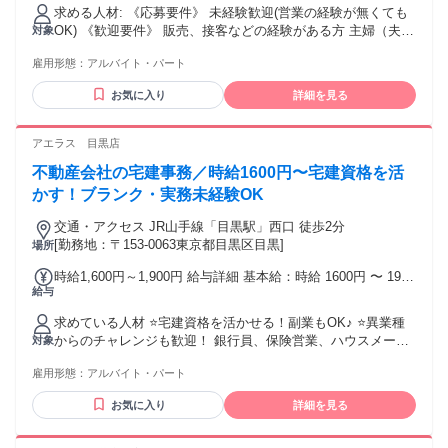
求める人材: 《応募要件》 未経験歓迎(営業の経験が無くても
OK) 《歓迎要件》 販売、接客などの経験がある方 主婦（夫）
対象
の方 「ブランクがあるので少しずつお仕事を始めたい」 「日
雇用形態：
アルバイト・パート
中の限られた時間で働きたい」など、 そんな方々も大歓迎！
柔軟なシフト調整が可能ですので、 少しでも気になったらぜ
お気に入り
詳細を見る
ひご応募ください。
アエラス 目黒店
不動産会社の宅建事務／時給1600円〜宅建資格を活
かす！ブランク・実務未経験OK
交通・アクセス JR山手線「目黒駅」西口 徒歩2分
[勤務地：〒153-0063東京都目黒区目黒]
場所
時給1,600円～1,900円 給与詳細 基本給：時給 1600円 〜 1900
給与
円
求めている人材 ⭐宅建資格を活かせる！副業もOK♪ ⭐異業種
からのチャレンジも歓迎！ 銀行員、保険営業、ハウスメーカ
対象
ー営業、 住宅設備、建設業界、賃貸管理会社など、 不動産業
雇用形態：
アルバイト・パート
界未経験からの転職も応援します！ ✅必須条件 宅地建物取引
士（宅建士）資格 ※専任登録が必須です ✅ こんな方は大歓迎
お気に入り
詳細を見る
です！ ・実務未経験、またはブランクがある方 ・PCの基本
操作（メールやZoom等） ができる方 ・「ありがとう」と言