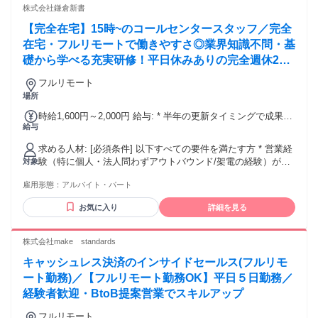
インターネット環境条件 ・光回線の方のみ ※下記ネット環境
株式会社鎌倉新書
様の送り迎えの合間に ▼お稽古がない日だけ！ ▼夕飯支度ま
に該当する方は、 弊社システムの関係で不可となります ・
でのシフトがいい ▼Wワークで他バイトとの調整シフト ▼子
【完全在宅】15時~のコールセンタースタッフ／完全
SoftBank 光 ・SoftBank Air ・OCN光 ・ニューロ光 ・Wi-Fi
供が小さいから在宅でスキマ時間に ▼在宅で通勤時間もシッ
在宅・フルリモートで働きやすさ◎業界知識不問・基
カリ稼ぐ などなど！ 育児優先やプライベートに推し活、 お
礎から学べる充実研修！平日休みありの完全週休2日
稽古優先など、、無理のないシフトでOK！ 自分のライフスタ
イルに合った シフトが可能です！ スキマ時間でも高時給だか
制で充実のワークライフバランス！
フルリモート
ら 効率よく稼げる♪ 幅広い世代の方が在籍してるので あなた
場所
と同世代の仲間もたくさん♪ 安心してご応募くださいね☆彡
*⌒*⌒*⌒*⌒*⌒*⌒* ＜在宅ワークについて＞ ■インターネッ
時給1,600円～2,000円 給与: * 半年の更新タイミングで成果に
ト環境条件 ・光回線の方のみ ※下記ネット環境に該当する方
給与
応じて時給の見直しあり！ * 22時〜翌5時は、深夜手当を支
は、 弊社システムの関係で不可となります ・SoftBank 光 ・
給！しっかり稼ぎたい方におすすめ
求める人材: [必須条件] 以下すべての要件を満たす方 * 営業経
SoftBank Air ・OCN光 ・ニューロ光 ・Wi-Fi
験（特に個人・法人問わずアウトバウンド/架電の経験）があ
対象
る方 * 社会人経験1年以上 * PCを使った基本的な業務経験 *
雇用形態：
アルバイト・パート
週5日・土日祝日・大型連休（年末年始等）の勤務が可能な方
※ダブルワーク不可(別業界での個人事業主の場合は兼業可)
お気に入り
詳細を見る
※葬儀・終活に関する知識は不要です [歓迎条件] * コールセ
ンターでの発信業務（獲得・アポイント等）の経験 * 葬儀・
終活業界の知識
株式会社make standards
キャッシュレス決済のインサイドセールス(フルリモ
ート勤務)／【フルリモート勤務OK】平日５日勤務／
経験者歓迎・BtoB提案営業でスキルアップ
フルリモート