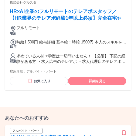
株式会社グルスタ
HR×AI企業のフルリモートのテレアポスタッフ／
【HR業界のテレアポ経験1年以上必須】完全在宅✨
フルリモート
場所
時給1,500円 給与詳細 基本給：時給 1500円 本人のスキルを考
給与
慮して決定いたします！ （アポ獲得数に応じて時給が変動）
「フルタイムじゃなくても、しっかり安定収入！」 「頑張り
求めている人材 ⭐学歴は一切問いません！ 【必須】 下記の経
に応じて時給もぐんぐんUP！」
験がある方 ・求人広告のテレアポ ・求人代理店のテレアポ
対象
・スカウトサービスのテレアポ ・人材紹介のテレアポ ・人材
雇用形態：
アルバイト・パート
派遣のテレアポ ・採用代行会社でのテレアポ ・研修／人材育
成ツールのテレアポ テレフォンアポインター、カスタマーセ
お気に入り
詳細を見る
ンター、お客様サポート、 コールセンター、コールスタッ
フ、電話応対、電話案内などの経験が活かせます！
あなたへのおすすめ
アルバイト・パート