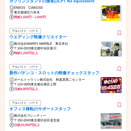
ガソリンスタンドの接客|JLPT N3 equivalent
ENEOS CIAROSS
東京都港区六本木
時給1,500円～1,600円
アルバイト・パート
ウエディング映像クリエイター
株式会社MARRY MARBLE 東京本社
〒104-0033東京都中央区新川
時給1,250円以上
アルバイト・パート
新作パチンコ・スロットの映像チェックスタッフ
ポールトゥウィン株式会社 秋葉原第二センター
〒110-0005東京都台東区上野
日給8,855円以上
アルバイト・パート
オフィス移転のサポートスタッフ
株式会社プレンティー
〒150-0043東京都渋谷区道玄坂
日給10,000円以上