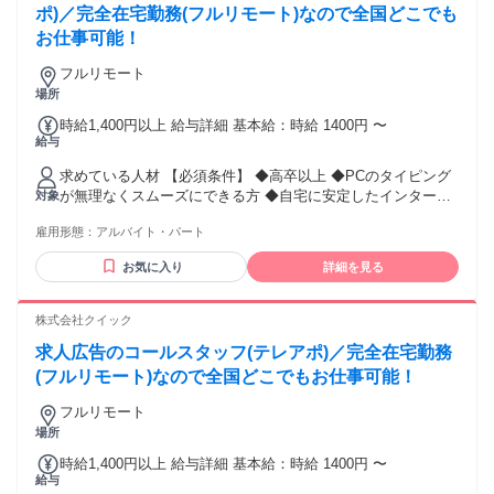
ポ)／完全在宅勤務(フルリモート)なので全国どこでも
お仕事可能！
フルリモート
場所
時給1,400円以上 給与詳細 基本給：時給 1400円 〜
給与
求めている人材 【必須条件】 ◆高卒以上 ◆PCのタイピング
が無理なくスムーズにできる方 ◆自宅に安定したインターネ
対象
ット環境（光回線等）が整っている方 ◆以下、いずれかの経
雇用形態：
アルバイト・パート
験がある方 ・営業経験（業界不問・年数不問） ・アウトバウ
ンドのテレアポ・コールセンター経験 ・カスタマーサクセ
お気に入り
詳細を見る
ス・カスタマーサポート・インサイドセールスの経験 【歓迎
する経験・スキル】 ◆人材業界（求人広告、人材紹介、人材
派遣など）での勤務経験 ◆目標や建値を追いかけることが好
株式会社クイック
きな方、達成感を得るのが好きな方
求人広告のコールスタッフ(テレアポ)／完全在宅勤務
(フルリモート)なので全国どこでもお仕事可能！
フルリモート
場所
時給1,400円以上 給与詳細 基本給：時給 1400円 〜
給与