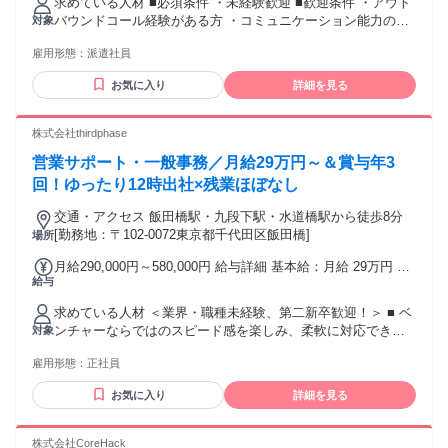
求めている人材 ■必須条件 ・未経験歓迎 ■歓迎条件 ・アウト
バウンドコール経験がある方 ・コミュニケーション能力の高
対象
い方 ・主婦・主夫歓迎 ・第二新卒歓迎 ■こんな方にオススメ
雇用形態：
派遣社員
・安定した環境で長期的に働きたい方 ・リクルートグループ
企業での キャリアを積みたい方 ・ワークライフバランスを重
お気に入り
詳細を見る
視したい方
株式会社thirdphase
営業サポート・一般事務／月給29万円～＆賞与年3
回！ゆったり12時出社×残業ほぼなし
交通・アクセス 飯田橋駅・九段下駅・水道橋駅から徒歩8分
[勤務地：〒102-0072東京都千代田区飯田橋]
場所
月給290,000円～580,000円 給与詳細 基本給：月給 29万円 〜
給与
58万円 固定残業代：なし 【一律手当】 全員に一律で支払わ
れる通勤・皆勤・家族手当金額：なし 全員に一律で支払われ
求めている人材 ＜業界・職種未経験、第二新卒歓迎！＞ ■ ベ
るその他手当金額：なし 【給与】 月給：29万円～58万円 ＋
ンチャーならではのスピード感を楽しみ、柔軟に対応できる
対象
インセンティブ ＋ 賞与年3回 ※経験・スキルなどを考慮の
方 ■ 決まったやり方だけでなく、自ら業務改善のアイデアや
上、決定いたします。 【給与の補足説明】 ・昇給あり ・賞
雇用形態：
正社員
意見を出せる方 ■ チームワークを大切にし、円滑なコミュニ
与：年3回 ・在籍1年賞与あり（50万円支給！） ・成果に応じ
ケーションが取れる方
たインセンティブ支給あり！
お気に入り
詳細を見る
株式会社CoreHack