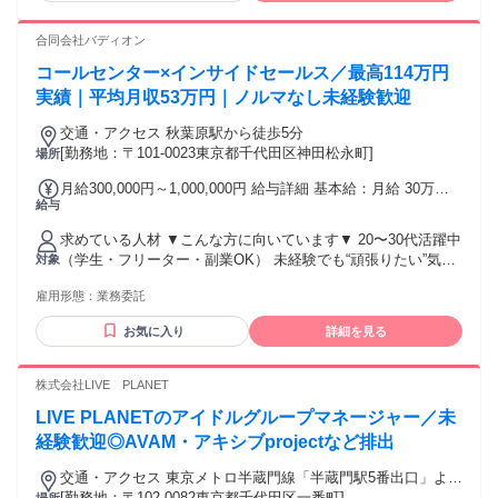
験がある方 ⭐こんな方歓迎 ￣￣￣￣￣￣￣￣￣￣￣￣￣￣￣
￣￣￣ ◇人事・採用業務の経験がある方 ◇BtoBの業務経験が
合同会社バディオン
ある方 ◇PC作業が可能な方（Googleドライブ使用） ⭐求める
コールセンター×インサイドセールス／最高114万円
人物像 ￣￣￣￣￣￣￣￣￣￣￣￣￣￣￣￣￣￣ ＊チームワー
クを大切にできる方 ＊主体的に考え行動できる方 ＊マルチタ
実績｜平均月収53万円｜ノルマなし未経験歓迎
スクを効率的にこなせる方 ＊報連相を徹底できる方 ＊オンラ
交通・アクセス 秋葉原駅から徒歩5分
インツールを活用した コミュニケーションが出来る方 ⭐使用
[勤務地：〒101-0023東京都千代田区神田松永町]
場所
ツール ￣￣￣￣￣￣￣￣￣￣￣￣￣￣￣￣￣￣ ＊チャットワ
ーク ＊Google Workspace ＊社内wiki(NotePM) ⭐エンブライ
月給300,000円～1,000,000円 給与詳細 基本給：月給 30万円
トについて ￣￣￣￣￣￣￣￣￣￣￣￣￣￣￣￣￣￣ 男女比：
給与
〜 100万円 【一律手当】 全員に一律で支払われる通勤・皆
男性21％、女性79％ 平均年齢：33歳 有給取得率：100％ 前職
勤・家族手当金額：なし 全員に一律で支払われるその他手当
の経験職種： ITベンチャー人事 不動産会社の秘書、営業 アパ
求めている人材 ▼こんな方に向いています▼ 20〜30代活躍中
金額：なし ━━━━━━━━━━━━━━━━━━ 報酬体系
レル人事 求人広告代理店 人材紹介会社 など
（学生・フリーター・副業OK） 未経験でも“頑張りたい”気持
対象
━━━━━━━━━━━━━━━━━━ 平均月収：50.2万円
ちがある方 成長したい、キャリアを作りたい 人と話すのが好
（2025年10月度実績） 最高月収：102万円（2025年8月度実
雇用形態：
業務委託
き／チームで動くのが好き ▼稼働条件について ・即日稼働
績） 完全歩合（業務委託×フルコミッション） 成果に応じた
OK ・スケジュールの調整自由 ▼勤務地（稼働場所）につい
昇給あり。 スタートが不安な方へ（選べる報酬制度） • 希望
お気に入り
詳細を見る
て ・駅チカのオフィスで通いやすい環境 ▼魅力・やりがい
者は、入社時に「時給1500～2500円＋インセンティブ」での
・成果が“見える”仕事 ・努力が数字と収入に直結 ・チームで
固定給スタートも可能です。 期間は 基本1ヶ月（最大3ヶ月ま
学び、成長できる“バディ文化” ・営業の本質を学べる環境
株式会社LIVE PLANET
で相談可） で、自分のペースでフルコミッションに移行でき
（将来のキャリアにも活かせる） ・現場の意見が即反映され
ます。 ※システム表記に関する補足※ 求人媒体の仕様上、給
LIVE PLANETのアイドルグループマネージャー／未
る小回りの利く組織
与欄に「月給30万円〜」等の記載がございますが、本求人は
〜〜〜〜〜〜〜〜〜〜〜〜〜〜〜〜〜〜〜〜 ↓弊社スタッフか
経験歓迎◎AVAM・アキシブprojectなど排出
業務委託契約による「報酬」となります。 （記載の金額は、
らのメッセージ↓ 「雇われの働き方じゃ物足りない」「もっと
週5日稼働・固定報酬スタート時の目安として設定しておりま
交通・アクセス 東京メトロ半蔵門線「半蔵門駅5番出口」より
収入を上げたい」 そんな20～30代が集まっているチームで
す。詳細は面談時にお伝えしますのでご安心ください）
徒歩2分/各線「市ヶ谷駅A3出口」より徒歩11分
[勤務地：〒102-0082東京都千代田区一番町]