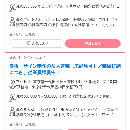
月給265,566円以上 給与詳細 ※基本給・固定残業代の総額 基
給与
本給：月給 22万5000円 〜 固定残業代：あり 1ヶ月あたり4万
566円（固定残業時間：1ヶ月あたり25時間） 固定残業時間を
求めている人材 〇スマホの修理、販売など経験1年以上 〇学
超えた勤務時間については別途残業代を支給する 【一律手
歴不問 〇性別不問 〇男性活躍中 / 女性活躍中 ＜こんな方にオ
対象
当】 全員に一律で支払われる通勤・皆勤・家族手当金額：な
ススメ＞ 〇スマホや周辺機器などのガジェットが好きな方 〇
し 全員に一律で支払われるその他手当金額：なし ※経験・ス
雇用形態：
正社員
プラモデルや自作PC組立などの制作、リペア(修理)が好きな
キル等により決定（前職の給与考慮します） ※売上に応じて
方 〇人と接することが好きな方 〇スマホ販売などの経験が活
インセンティブあり！（月平均2万円～） インセンティブなど
お気に入り
詳細を見る
かせる仕事をお探しの方 〇ハローワークで仕事をお探しの方
の詳細が知りたい方は、お気軽にお問い合わせください。
〇インセンティブがあって高収入が可能な仕事をお探しの方
〇ライフワークバランスの取れた会社で働きたい方
株式会社 ライフ・ウェイ
看板・サイン制作の法人営業【未経験可】／業績好調
につき、従業員増員中！
アクセス: 東京都千代田区神田東松下町 28 番地 2 第 13 岡崎
ビル3F 神田駅 徒歩4分 / 岩本町駅 徒歩2分 / 新日本橋駅 徒歩
[勤務地：東京都千代田区神田東松下町]
場所
10分 / 秋葉原駅 徒歩8分 / 小伝馬町駅 徒歩10分
月給300,000円～500,000円 給与: 固定残業代あり：月給
給与
￥300,000 〜 ￥500,000は1か月当たりの固定残業代
￥50,000〜￥100,000（30時間相当分）を含む。30時間を超え
求める人材: 〈歓迎要件〉 ※必須ではありません。 ・普通自
る残業代は追加で支給する。 月給300,000円～500,000円（能
動車免許(AT限定可) ・基本的PCスキル(エクセル・ワード・パ
対象
力・経験を考慮） ※試用期間3か月（給与同条件または能力に
ワーポイント) ・同業経験者大歓迎 ・現場管理(施工管理)経験
応じ査定） ※昇給・賞与あり（業績・評価連動）
雇用形態：
正社員
〈こんな方も歓迎です〉 ・営業で成果を出し、その先に経営