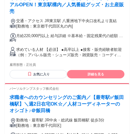
アルOPEN！東京駅構内／人気番組グッズ・お土産販
売
交通・アクセス JR東京駅 八重洲地下中央口改札より直結
[勤務地：東京都千代田区丸の内]
場所
月給220,000円以上 給与詳細 ※基本給・固定残業代の総額 基
給与
本給：月給 21万3845円 〜 固定残業代：あり 1ヶ月あたり
6155円 〜（固定残業時間：1ヶ月あたり4時間） 固定残業時間
求めている人材 【必須】 ●高卒以上 ●接客・販売経験者歓迎
を超えた勤務時間については別途残業代を支給する 【一律手
（例：アパレル販売・シューズ販売・雑貨販売・コーディネ
対象
当】 全員に一律で支払われる通勤・皆勤・家族手当金額：な
ーターなど） ●副店長・店長経験者歓迎 〈こんな方にピッタ
し 全員に一律で支払われるその他手当金額：なし
雇用形態：
正社員
リ 〉 ・キャラクターグッズが好きな方 ・人と話すことが好
きな方 ・接客が好き、雑貨店で働いていた など ＿＿＿＿＿
お気に入り
詳細を見る
＿＿＿＿＿＿ ■ 販売経験者は大歓迎 ￣￣￣￣￣￣￣￣￣￣￣
業界・職種経験がある方が活躍しています！ 即戦力として、
あなたの経験やアイデアを活かして働いてください。 未経験
パーソルテンプスタッフ株式会社
の方でも先輩スタッフが丁寧に教えます。 ノルマもないから
求職者へのカウンセリングのご案内／【最寄駅✅飯田
お客様対応に集中することができます。 「接客が好きな方」
「経験を活かしていろんなことにチャレンジしたい方」など
橋駅】＼週2日在宅OK☆／人材コーディネーターの
大歓迎！
オシゴト♪＠飯田橋
勤務地・最寄駅 JR中央・総武線 飯田橋駅 徒歩3分
[勤務地：東京都千代田区]
場所