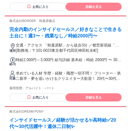
こんな方にピッタリ ✨ ╰━━━━━━━━━━━━━━╯ ◉
お気に入り
詳細を見る
残業はしたくない！ ◉ 短期で働いていたけど長期がいい！ ◉
平日のみの職場で働きたい！ 資格・スキルは不問！ Ｗワーク
もOKです✨
株式会社BORDER 秋葉原拠点
完全内勤のインサイドセールス／好きなことで生きる
土台に！週3〜・残業なし／時給2000円〜
交通・アクセス 「秋葉原駅」から徒歩3分 ／都営新宿線「岩
本町駅」から徒歩8分
[勤務地：〒101-0023東京都千代田区神田松永町]
場所
時給2,000円～3,000円 給与詳細 基本給：時給 2000円 〜 3000
給与
円 ※スキルに応じて随時時給UPの交渉可能！
求めている人材 学歴・経験・職歴一切不問！ フリーター・第
二新卒・夢を追いかけるクリエイター大歓迎！ 20代〜30代
対象
の、活気があって個性豊かなメンバーが中心に活躍中！ 「音
雇用形態：
アルバイト・パート
楽や俳優、クリエイティブな活動と両立して、短時間でガッ
ツリ稼ぎたい」 「中卒・高卒などのコンプレックスを、圧倒
お気に入り
詳細を見る
的な実力でぶち破りたい」 「人生を変えるきっかけや、自立
できるビジネススキルを身につけたい」 今の自分を変えて、
理想の未来へ一歩を踏み出したい方を全力で応援します！
株式会社DREAM PONY
インサイドセールス／経験が活かせる✨高時給✅20
代〜30代活躍中！週休二日制✨