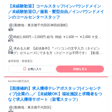
【未経験歓迎】コールスタッフ/インバウンドメイン
／未経験歓迎◎／服装・髪型自由／インバウンドメイ
ンのコールセンタースタッフ
[勤務地：東京都千代田区神田紺屋町]
場所
時給1,600円～2,000円 給与: 時給 ￥1,600 〜 ￥2,000 ※交通
給与
費支給有
求める人材: 【必須条件】 * パソコンの文字入力（タイピン
グ）がスムーズにできる方（スピードは不問です） 【歓迎す
対象
る方・人柄】 * 未経験者、オフィスワークデビュー大歓迎！ *
雇用形態：
業務委託
[主婦（夫）・フリーター・学生]、みなさん歓迎です。 * 人と
話すのが好きな方、聞き上手な方 * ハローワーク等で求職中
お気に入り
詳細を見る
の方も大歓迎 * ※コールセンター経験、接客・販売の経験が
ある方は優遇します（ブランクOK）。
tocotoco株式会社
【面接確約】求人獲得テレアポスタッフ|インセンテ
ィブ|企業の...／【未経験OK】福祉施設と求職者をつ
なぐ求人獲得サポート（架電スタッフ）
[勤務地：東京都千代田区]