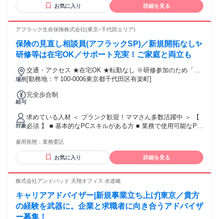
にチャレンジしたい方 ・デジタルや新しい考え方を活かし
お気に入り
詳細を見る
て、古い業界を変革したい方 ・大手企業では味わえない”挑戦
と裁量”を求めている方 ・将来的に役員・経営幹部として活躍
したい方
アフラック生命保険株式会社(東京･千代田エリア)
保険の見直し相談員(アフラックSP)／新規開拓なし✨
研修等は在宅OK／サポート充実！ご家庭と両立も
交通・アクセス ★在宅OK ★転勤なし ※研修参加のため「新
宿区西新宿」への出社あり
[勤務地：〒100-0006東京都千代田区有楽町]
場所
完全歩合制
給与
求めている人材 ＜ ブランク歓迎！ママさん多数活躍中 ＞ 【
必須 】 ■ 基本的なPCスキルがある方 ■ 業務で使用可能なPC
対象
を所有している方 ※業界未経験OK･職種未経験OK ※営業職
雇用形態：
業務委託
に自信がない方もお気軽にお問合せください 【 あれば歓迎
】 ■ オフィスワーク（ホワイトカラー）のご経験 ■ カスタマ
お気に入り
詳細を見る
ーサービス･サポート（BtoC事業）のご経験 ■ 営業事務･内勤
などのご経験 ■ 販売･接客･サービス業のご経験 ■ 法人･個人
営業のご経験 ■ 金融･保険業界のご経験 ❯❯❯ こんな方にピ
株式会社アンドパッド 天翔オフィス 水道橋
ッタリ ＿.＿.＿.＿.＿.＿.＿.＿.＿.＿.＿.＿.＿.＿ ✅ 家庭を優先
キャリアアドバイザー|新規事業立ち上げ|東京／貴方
しながら自由に働きたい ✅ 人と関わる仕事がしたい ✅ 自宅
でできる仕事を探している ✅ 前職の経験を活かせる仕事がし
の経験を武器に。企業と求職者に向き合うアドバイザ
たい ❯❯❯ こんなキーワードで探す方にも ＿.＿.＿.＿.＿.＿.
ー募集！