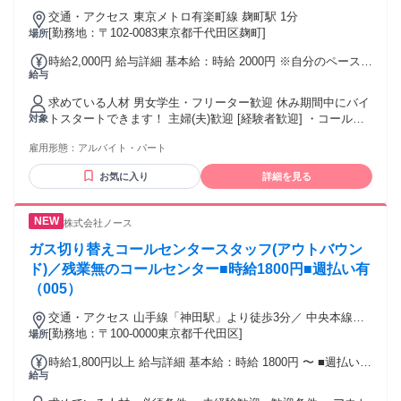
客販売スタッフ レジスタッフなど、接客業の経験を お持ちの
交通・アクセス 東京メトロ有楽町線 麹町駅 1分
方は、トーク力も活かせます♪ もちろん全くの未経験者も大歓
[勤務地：〒102-0083東京都千代田区麹町]
場所
迎です！
時給2,000円 給与詳細 基本給：時給 2000円 ※自分のペースで
給与
稼ぎたい方は、別途『時給1,500円＋インセンティブ制度あ
り』の求人も公開中です。1企業成約ごとに＋2,000円のた
求めている人材 男女学生・フリーター歓迎 休み期間中にバイ
め、頑張った分だけ収入に反映されます。」 最低保証1500円
トスタートできます！ 主婦(夫)歓迎 [経験者歓迎] ・コールセ
対象
ンターでのアウトバウンド経験 ・コールセンターのSV経験が
雇用形態：
アルバイト・パート
ある方大歓迎 ・人材業界でのテレアポ経験も大歓迎！ そのコ
ミュニケーション能力が活かせられます！ ⭐多少ブランクが
お気に入り
詳細を見る
あってもご応募ください⭐ ヒトキワはあなたの「もう一回頑
張ろう！」という気持ちを応援します！ ✅こんな方でもご安
心ください ￣￣V￣￣￣￣￣￣￣￣￣￣￣￣￣￣￣ 前の職場
株式会社ノース
をスグに辞めた方でも当社は気にしません！ サポート体制が
整っているのでスタッフの定着率が良いのが特徴です！ 相
ガス切り替えコールセンタースタッフ(アウトバウン
談・フィードバックをして安心して働ける環境を常に改善し
ド)／残業無のコールセンター■時給1800円■週払い有
てます！
（005）
交通・アクセス 山手線「神田駅」より徒歩3分／ 中央本線
「神田駅」より徒歩3分／ 東京メトロ丸ノ内線「東京駅」より
[勤務地：〒100-0000東京都千代田区]
場所
徒歩15分
時給1,800円以上 給与詳細 基本給：時給 1800円 〜 ■週払い
給与
OK（規定あり） ■高収入