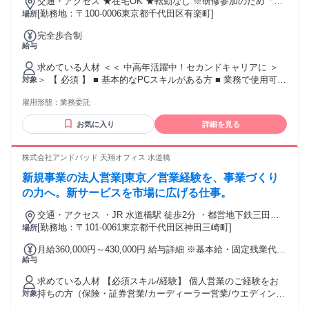
交通・アクセス ★在宅OK ★転勤なし ※研修参加のため「新
「調整」してきたご経験が活かせます！ 「いままではフルタ
宿区西新宿」への出社あり
[勤務地：〒100-0006東京都千代田区有楽町]
場所
イムで仕事優先で働いてきたけど、 これからはプライベート
と両立しながらもやりがいのある仕事に挑戦したい」 「子育
完全歩合制
てが落ち着いて、久しぶりに仕事を再開したい」 「子どもの
給与
進級に合わせて働く時間を見直したい」 あなたの”らしく働
く”を一緒に実現させましょう！！
求めている人材 ＜＜ 中高年活躍中！セカンドキャリアに ＞
＞ 【 必須 】 ■ 基本的なPCスキルがある方 ■ 業務で使用可能
対象
なPCを所有している方 【 あれば歓迎 】 ■ 法人･個人営業の
雇用形態：
業務委託
ご経験 ■ 金融･保険業界のご経験 ■ 販売･接客･サービス業の
ご経験 ■ 無形商材･無形サービスを扱ったご経験 ■ 営業推進･
お気に入り
詳細を見る
販売促進を担当したご経験 ■ オフィスワーク（ホワイトカラ
ー）のご経験 ❯❯❯ こんな方にピッタリ ＿.＿.＿.＿.＿.＿.＿.
＿.＿.＿.＿.＿.＿.＿ ✅ 人と関わる仕事がしたい ✅ 独立して稼
株式会社アンドパッド 天翔オフィス 水道橋
げる提携先を探している ✅ 大手企業の保険商品を取り扱いた
新規事業の法人営業|東京／営業経験を、事業づくり
い ✅ 前職の経験を活かせる仕事がしたい ❯❯❯ こんなキーワ
ードで探す方にも ＿.＿.＿.＿.＿.＿.＿.＿.＿.＿.＿.＿.＿.＿ ・
の力へ。新サービスを市場に広げる仕事。
保険プランナー ・ライフプランナー ・ファイナンシャルプラ
交通・アクセス ・JR 水道橋駅 徒歩2分 ・都営地下鉄三田線
ンナー（FP） ・保険セールス、保険営業 ・ルート営業、パ
水道橋駅 徒歩7分 ・東京メトロ東西線 飯田橋駅 徒歩8分
[勤務地：〒101-0061東京都千代田区神田三崎町]
場所
ートナー営業 ・代理店サポート営業、代理店営業 ・生保営
業、生命保険セールス ・フリーエージェント ・フリーラン
月給360,000円～430,000円 給与詳細 ※基本給・固定残業代の
ス、個人事業主、独立支援 ・高収入、成果報酬、歩合制 ・既
給与
総額 基本給：月給 26万1066円 〜 31万2092円 固定残業代：
存顧客フォロー（既存顧客中心） ・アフターフォロー営業、
あり 1ヶ月あたり9万8934円 〜 11万7908円（固定残業時間：
リテール営業 ・飛び込み営業なし、新規開拓なし ・50代･60
求めている人材 【必須スキル/経験】 個人営業のご経験をお
1ヶ月あたり45時間） 固定残業時間を超えた勤務時間につい
代活躍中 ・早期退職、定年後の仕事 ・ずっと働ける仕事 ・
持ちの方（保険・証券営業/カーディーラー営業/ウエディング
対象
ては別途残業代を支給する 【一律手当】 全員に一律で支払わ
好きな時間に働ける ・自分のペースで働ける ＊未経験･初心
プランナーなど） ■こんな方は採用面で優遇いたします ・課