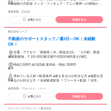
た勤務時間については別途残業代を支給する 【一律手当】 全
経験の方歓迎 グッズ・フィギュア・アニメ業界への情熱があ
対象
員に一律で支払われる通勤・皆勤・家族手当金額：なし 全員
る方 ＜以下の方は尚歓迎です＞ ●IPに関わる実務経験（年数
に一律で支払われるその他手当金額：なし ◎経験・能力を考
雇用形態：
正社員
不問） ●メーカー経験（年数不問） ●Photoshop・Illustrator・
慮して決定します。 ◎社会人３年目以内の方は給与が異なり
Excelのスキル
ます。 【大卒】月給24万円～ 【専門・短大卒】月給22万
お気に入り
詳細を見る
5000円～ 【高卒】月給20万5000円～ ※時間外手当別途支給
株式会社リーフ
不動産のサポートスタッフ／週3日～OK｜未経験
OK！
交通・アクセス 「新御茶ノ水」駅徒歩1分、「小川町」駅徒歩
2分、「淡路町」駅徒歩4分、ほか「神保町」や「神田」駅な
[勤務地：〒101-0053東京都千代田区神田美土代町]
場所
ども便利です
時給2,500円 給与詳細 基本給：時給 2500円
給与
求めている人材 ⭐歓迎条件 ●家を見るのが好きな方 ●地図を見
るのが好きな方 ＊未経験者歓迎 ＊フリーター歓迎 ＊女性が
対象
活躍中の職場 性別の条件と理由：女性限定（ポジティブアク
雇用形態：
アルバイト・パート
ション）
お気に入り
詳細を見る
ヴァンテージマネジメント株式会社