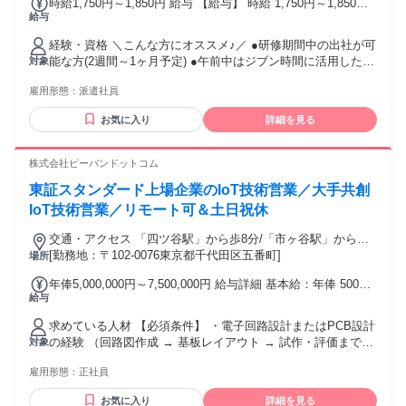
時給1,750円～1,850円 給与 【給与】 時給 1,750円～1,850円
給与
◇人材コーディネーターやカウンセリングのご経験ある方
⇒1,850円
経験・資格 ＼こんな方にオススメ♪／ ●研修期間中の出社が可
能な方(2週間～1ヶ月予定) ●午前中はジブン時間に活用したい
対象
方 ●コールセンターや電話対応業務のご経験がある方カンゲ
雇用形態：
派遣社員
イ♪ ※業界未経験OK！ 【必須】 ◆お客様対応のご経験ある
方！ ◇電話など、非対面でのお客様対応のご経験がある方カ
お気に入り
詳細を見る
ンゲイ♪
株式会社ピーバンドットコム
東証スタンダード上場企業のIoT技術営業／大手共創
IoT技術営業／リモート可＆土日祝休
交通・アクセス 「四ツ谷駅」から歩8分/「市ヶ谷駅」から歩8
分
[勤務地：〒102-0076東京都千代田区五番町]
場所
年俸5,000,000円～7,500,000円 給与詳細 基本給：年俸 500万
給与
円 〜 750万円 固定残業代：あり 【一律手当】 全員に一律で
支払われる通勤・皆勤・家族手当金額：あり 全員に一律で支
求めている人材 【必須条件】 ・電子回路設計またはPCB設計
払われるその他手当金額：あり 【決算賞与：年1回】 業績に
の経験 （回路図作成 → 基板レイアウト → 試作・評価まで一
対象
応じて、月給の1～2ヶ月分相当が支給されます。 【昇給】 年
人で完結できるレベル） ・CADツールの使用経験（KiCad /
1回 【賞与】 年1回 【一律手当】 ・特別手当／計2.5ヶ月分
雇用形態：
正社員
Altium Designer / CR-8000 いずれか） ・電子機器・組み込み
（0.5ヶ月分×年5回） ・残業手当（超過分） ・休日出勤手当
／ハードウェアの実装経験 （回路・基板・ファームウェア・
・資格手当 ・深夜手当 【変動手当】 ・家族手当 ・業績手当
お気に入り
詳細を見る