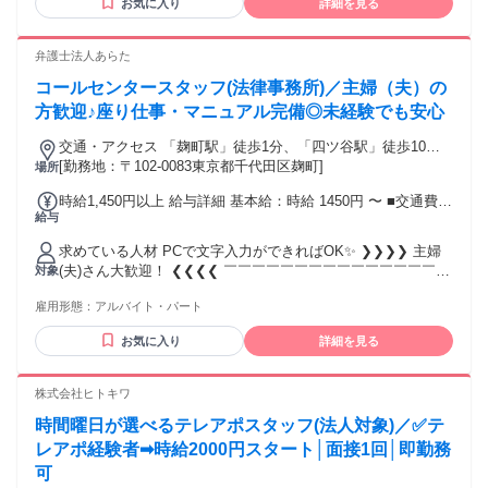
お気に入り
詳細を見る
の方も大歓迎 * ※コールセンター経験、接客・販売の経験が
ある方は優遇します（ブランクOK）。
弁護士法人あらた
コールセンタースタッフ(法律事務所)／主婦（夫）の
方歓迎♪座り仕事・マニュアル完備◎未経験でも安心
交通・アクセス 「麹町駅」徒歩1分、「四ツ谷駅」徒歩10
分、「半蔵門駅」徒歩5分
[勤務地：〒102-0083東京都千代田区麹町]
場所
時給1,450円以上 給与詳細 基本給：時給 1450円 〜 ■交通費支
給与
給（実費） ■昇給あり
求めている人材 PCで文字入力ができればOK✨ ❯❯❯❯ 主婦
(夫)さん大歓迎！ ❮❮❮❮ ￣￣￣￣￣￣￣￣￣￣￣￣￣￣￣￣
対象
￣ 髪型・髪色・ネイル・ピアスは 当社規定内で自由にOK！
雇用形態：
アルバイト・パート
ブランクがある方や、 久しぶりの仕事復帰も安心◎ 丁寧なサ
ポート体制が整っています！ ❯❯❯❯ こんな方、大歓迎！
お気に入り
詳細を見る
❮❮❮❮ ￣￣￣￣￣￣￣￣￣￣￣￣￣￣￣￣ 『家庭と両立し
ながら働きたい』 『ムリなく週2～3日で続けたい』 『扶養内
でしっかり収入を確保したい』 『座ってできる落ち着いた仕
株式会社ヒトキワ
事が良い』 『事務や電話対応の仕事に挑戦したい』 ご家庭の
時間曜日が選べるテレアポスタッフ(法人対象)／✅テ
予定を優先して働けます◎ まずはお気軽にご応募ください♪
＜経験者は即戦力として活躍！＞ 例えば… ・コールセンタ
レアポ経験者➡時給2000円スタート│面接1回│即勤務
ー・メールオペレーター ・テレフォンアポインター（テレア
可
ポ） ・カスタマーサポート など 他にも、受付スタッフ、接