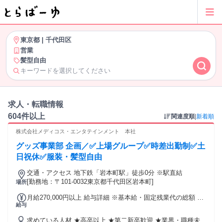
東京都
|
千代田区
営業
髪型自由
キーワードを選択してください
求人・転職情報
604件以上
関連度順
|
新着順
株式会社メディコス・エンタテインメント 本社
グッズ事業部 企画／✅上場グループ✅時差出勤制✅土
日祝休✅服装・髪型自由
交通・アクセス 地下鉄「岩本町駅」徒歩0分 ※駅直結
[勤務地：〒101-0032東京都千代田区岩本町]
場所
月給270,000円以上 給与詳細 ※基本給・固定残業代の総額 基
給与
本給：月給 21万円 〜 固定残業代：あり 1ヶ月あたり6万円
（固定残業時間：1ヶ月あたり37時間） 固定残業時間を超え
求めている人材 ★高卒以上 ★第二新卒歓迎 ★業界・職種未