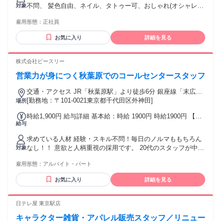
女性（入社1年）：年収480万円 ※両名とも未経験スタート 昇
不問、 髪色自由、ネイル、タトゥー可、おしゃれ(オシャレ)
対象
給は随時。頑張りが給料に直結します。
好きな人 夢はなくても、自分はこうなりたいって考えている
雇用形態：
正社員
人を急募します！！ ・将来、PC1つで、仕事場所を選ばない
働き方をしたい人 ・コミュニケーション能力を身に着けたい
お気に入り
詳細を見る
人 ・こどものしたいこと、学びたいことをお金や家庭の理由
にしたくない人 ・周りの意見に惑わされずに、自分の意志で
人生を歩んでいきたい人 ・自分の趣味でインフルエンサーや
株式会社ピースリー
SNSで発信していきたい人 ・過去の自分を変えて、周りから
営業力が身につく秋葉原でのコールセンタースタッフ
かっこいいと言われたい人
交通・アクセス JR「秋葉原駅」より徒歩6分 銀座線「末広町
駅」より徒歩3分
[勤務地：〒101-0021東京都千代田区外神田]
場所
時給1,900円 給与詳細 基本給：時給 1900円 時給1900円 【月
給与
収例】 週5・1日8h勤務 → 月収30万円以上も可能！
求めている人材 経験・スキル不問！毎日のノルマももちろん
なし！！ 意欲と人柄重視の採用です。 20代のスタッフが中心
対象
となって活躍中！ 同世代と一緒に働きたい方にぴったりの環
雇用形態：
アルバイト・パート
境です！ ■ こんな方に向いています ・自由な雰囲気で働きた
い ・営業に挑戦してみたい ・高時給でしっかり稼ぎたい ・
お気に入り
詳細を見る
コミュニケーションが好き ■ 個性を尊重する会社 ・髪色自由
・ネイルOK ・ピアスOK ・服装自由 ※見た目で判断しませ
ん！
日テレ屋 東京駅店
キャラクター雑貨・アパレル販売スタッフ／リニュー