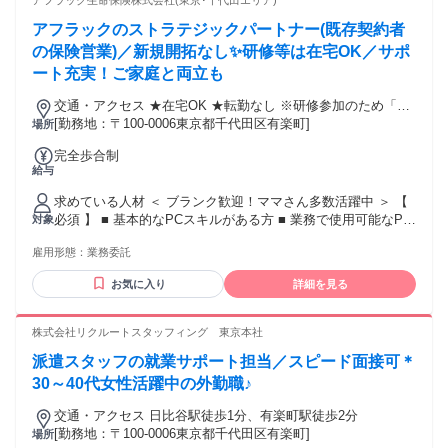
アフラック生命保険株式会社(東京･千代田エリア)
ッタリ ＿.＿.＿.＿.＿.＿.＿.＿.＿.＿.＿.＿.＿.＿ ✅ 家庭を優先
アフラックのストラテジックパートナー(既存契約者
しながら自由に働きたい ✅ 人と関わる仕事がしたい ✅ 自宅
でできる仕事を探している ✅ 前職の経験を活かせる仕事がし
の保険営業)／新規開拓なし✨研修等は在宅OK／サポ
たい ❯❯❯ こんなキーワードで探す方にも ＿.＿.＿.＿.＿.＿.
ート充実！ご家庭と両立も
＿.＿.＿.＿.＿.＿.＿.＿ ・保険プランナー ・ライフプランナー
・ファイナンシャルプランナー（FP） ・保険セールス、保険
交通・アクセス ★在宅OK ★転勤なし ※研修参加のため「新
営業 ・ルート営業、パートナー営業 ・代理店サポート営業、
宿区西新宿」への出社あり
[勤務地：〒100-0006東京都千代田区有楽町]
場所
代理店営業 ・生保営業、生命保険セールス ・フリーエージェ
完全歩合制
ント ・フリーランス、個人事業主 ・家庭と両立、子育てと両
給与
立 ・飛び込み営業なし ・新規開拓なし ・友人勧誘なし、家
族勧誘なし ＊未経験･初心者OK ＊経験者歓迎･有資格者歓迎
求めている人材 ＜ ブランク歓迎！ママさん多数活躍中 ＞ 【
＊高卒･大学卒など学歴不問 ＊中高年･ミドルシニア活躍中 ＊
必須 】 ■ 基本的なPCスキルがある方 ■ 業務で使用可能なPC
対象
主婦･主夫歓迎（ブランクOK） ＊女性が活躍中 ＊中途入社
を所有している方 ※業界未経験OK･職種未経験OK ※営業職
50％以上 ＊副業･WワークOK ＊40代以上も応募可、50代以上
雇用形態：
業務委託
に自信がない方もお気軽にお問合せください 【 あれば歓迎
も応募可
】 ■ オフィスワーク（ホワイトカラー）のご経験 ■ カスタマ
お気に入り
詳細を見る
ーサービス･サポート（BtoC事業）のご経験 ■ 営業事務･内勤
などのご経験 ■ 販売･接客･サービス業のご経験 ■ 法人･個人
営業のご経験 ■ 金融･保険業界のご経験 ❯❯❯ こんな方にピ
株式会社リクルートスタッフィング 東京本社
ッタリ ＿.＿.＿.＿.＿.＿.＿.＿.＿.＿.＿.＿.＿.＿ ✅ 家庭を優先
派遣スタッフの就業サポート担当／スピード面接可＊
しながら自由に働きたい ✅ 人と関わる仕事がしたい ✅ 自宅
でできる仕事を探している ✅ 前職の経験を活かせる仕事がし
30～40代女性活躍中の外勤職♪
たい ❯❯❯ こんなキーワードで探す方にも ＿.＿.＿.＿.＿.＿.
交通・アクセス 日比谷駅徒歩1分、有楽町駅徒歩2分
＿.＿.＿.＿.＿.＿.＿.＿ ・保険プランナー ・ライフプランナー
[勤務地：〒100-0006東京都千代田区有楽町]
場所
・ファイナンシャルプランナー（FP） ・保険セールス、保険