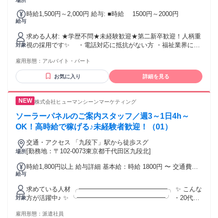
場所
時給1,500円～2,000円 給与: ■時給 1500円～2000円
給与
求める人材: ★学歴不問★未経験歓迎★第二新卒歓迎！人柄重
視の採用です✨ ・電話対応に抵抗がない方 ・福祉業界に興
対象
味がある・福祉業界を支えたい方 ・営業に興味がある方 ・人
雇用形態：
アルバイト・パート
と話すことが好きな方 ・テレアポ経験者歓迎 ・人材業界経験
者歓迎
お気に入り
詳細を見る
株式会社ヒューマンシーンマーケティング
ソーラーパネルのご案内スタッフ／週3～1日4h～
OK！高時給で稼げる♪未経験者歓迎！（01）
交通・アクセス 「九段下」駅から徒歩スグ
[勤務地：〒102-0073東京都千代田区九段北]
場所
時給1,800円以上 給与詳細 基本給：時給 1800円 〜 交通費規
給与
定支給
求めている人材 ╭━━━━━━━━━━━━━━╮ ✨ こんな
方が活躍中♪ ✨ ╰━━━━━━━━━━━━━━╯ ・20代～
対象
30代のスタッフが中心 ・未経験からスタートした方 ・学生／
雇用形態：
派遣社員
フリーター／主婦(夫) ╭━━━━━━━━━━━━━━╮ ✨