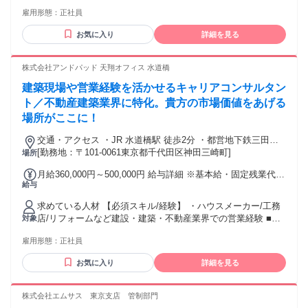
入社時、資格も免許も不要！ 運転免許（普通免許）不要で
額：なし 全員に一律で支払われるその他手当金額：なし 月給
雇用形態：
正社員
す。 ★異業種からの転職者が活躍中 カフェやファミレス、居
28万円以上＋各種手当＋インセンティブ＋賞与年3回
酒屋等の 飲食店で接客をしていた方や、 事務やコールセンタ
お気に入り
詳細を見る
ー、データ入力、 工場や倉庫内作業、保育士など 前職も様々
な方が在籍！ 【代表の想い】 ◎「みんなの学び舎にしたい」
◎ 当社代表のこのような想いをもって 会社を設立、運営して
株式会社アンドパッド 天翔オフィス 水道橋
います。 だからこそ、不動産業界や営業が未経験でも わかり
建築現場や営業経験を活かせるキャリアコンサルタン
やすく教えて、 長く一緒に働いてもらえるように 活躍までの
フローも仕組化しています。 年齢の条件と理由：あり（例外
ト／不動産建築業界に特化。貴方の市場価値をあげる
事由3号のイ・35歳未満（長期勤続によるキャリア形成のた
場所がここに！
め））
交通・アクセス ・JR 水道橋駅 徒歩2分 ・都営地下鉄三田線
水道橋駅 徒歩7分 ・東京メトロ東西線 飯田橋駅 徒歩8分
[勤務地：〒101-0061東京都千代田区神田三崎町]
場所
月給360,000円～500,000円 給与詳細 ※基本給・固定残業代の
給与
総額 基本給：月給 26万1066円 〜 36万3119円 固定残業代：
あり 1ヶ月あたり9万8934円 〜 13万6881円（固定残業時間：
求めている人材 【必須スキル/経験】 ・ハウスメーカー/工務
1ヶ月あたり45時間） 固定残業時間を超えた勤務時間につい
店/リフォームなど建設・建築・不動産業界での営業経験 ■下
対象
ては別途残業代を支給する 【一律手当】 全員に一律で支払わ
記の方は採用面で優遇いたします ・施工管理の経験がある方
れる通勤・皆勤・家族手当金額：なし 全員に一律で支払われ
雇用形態：
正社員
・課題に対して提案ができる方 ■求める人物像 ・採用やキャ
るその他手当金額：あり ※経験、能力等に応じて個別に決定
リア支援に興味がある方 ・課題解決がしたい方 ・新規事業に
します。 ※固定時間外労働手当 月45時間分を含む ・昇給・
お気に入り
詳細を見る
挑戦したい方 ・変化を楽しめる方 ・論理的に考え、伝えられ
賞与（年2回） ・通勤交通費支給（月上限3万円まで） ・リモ
る方
ートワーク手当（一時金：2万円、5000円/月） ・出張手当 ・
株式会社エムサス 東京支店 管制部門
近隣住宅手当 ・結婚・出産祝い金 など