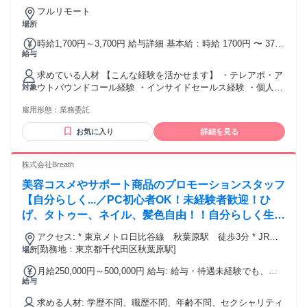
フルリモート
場所
時給1,700円～3,700円 給与詳細 基本給：時給 1700円 〜 3700
給与
円 【報酬】 時給1,700円～3,700円 経験、実績、営業スキルを
考慮して決定します。 【月収例】 ■月80時間稼働 時給1,700
求めている人材 【こんな経験を活かせます】 ・テレアポ・ア
円×80時間 月額報酬136,000円 + インセンティブ
ウトバウンドコール経験 ・インサイドセールス経験 ・個人／
対象
━━━━━━━━━━━━━━━━━━ ■月120時間稼働 時給
法人向け営業経験 ・コールセンター（架電）経験 ・接客・販
2,000円×120時間 月額報酬240,000円 + インセンティブ
雇用形態：
業務委託
売経験 ・無形商材・サービス案内の経験 業界や扱っていた商
━━━━━━━━━━━━━━━━━━ ■月170時間稼働 時給
材は問いません。 営業・接客の実務経験1年前後を目安として
2,500円×170時間 月額報酬425,000円 + インセンティブ
お気に入り
詳細を見る
います。 【こんな方に向いています】 ・経験を活かして在宅
で働きたい方 ・電話で人と話すことに抵抗がない方 ・相手の
話を聞くことが得意な方 ・アポイント獲得・案内が得意な方
株式会社Breath
・目標を意識して働ける方 ・自分で仕事の時間を管理できる
美容コスメやサポート商品のプロモーションスタッフ
方 【特に歓迎する方】 ・個人向け（BtoC）または法人向け
（BtoB）のアウトバウンド営業経験がある方 ・架電数やアポ
【自分らしく...／PC初心者OK！未経験者歓迎！ひ
率などの数字を意識して働いた経験がある方 ・副業、物販、
げ、タトゥー、ネイル、髪色自由！！自分らしく生き
フランチャイズなどのテーマに関心がある方 学歴・業界経験
ましょう！！
は不問です！
アクセス: * 東京メトロ日比谷線 秋葉原駅 徒歩3分 * JR各
線 秋葉原駅 徒歩3分 * つくばエクスプレス 秋葉原駅 徒
[勤務地：東京都千代田区秋葉原駅]
場所
歩5分 * 都営新宿線 岩本町駅 徒歩7分
月給250,000円～500,000円 給与: 給与・待遇未経験でも、し
給与
っかり稼げる。 月給23万円〜50万円 ※試用期間1〜2ヶ月あり
実際の年収例 * 24歳 男性（入社1年半）：年収360万円 * 28歳
求める人材: 学歴不問、職歴不問、年齢不問、セクシャリティ