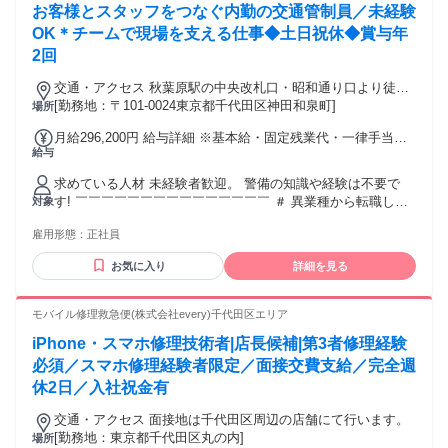
お客様とスタッフをつなぐ内勤の交通管制員／未経験
OK＊チームで現場を支える仕事◆土日祝休◆賞与年
2回
交通・アクセス 秋葉原駅の中央改札口・昭和通り口より徒歩5
分（JR山手線・京浜東北線・総武線・東京メトロ 日比谷線・
[勤務地：〒101-0024東京都千代田区神田和泉町]
場所
つくばエクスプレス）
月給296,200円 給与詳細 ※基本給・固定残業代・一律手当の
給与
総額 基本給：月給 19万円 固定残業代：あり 1ヶ月あたり4万
9200円（固定残業時間：1ヶ月あたり30時間） 固定残業時間
求めている人材 未経験者歓迎。 警備の知識や経験は不要で
を超えた勤務時間については別途残業代を支給する 【一律手
す! ￣￣￣￣￣￣￣￣￣￣￣￣￣￣￣ ＃ 異業種から転職した
対象
当】 全員に一律で支払われる通勤・皆勤・家族手当金額：な
先輩も多数活躍中！ 【歓迎】 ◆ 普通自動車免許をお持ちの
し 全員に一律で支払われるその他手当金額：あり 1ヶ月あた
雇用形態：
正社員
方（AT限定可） ※必須ではありません 【こんな方に向いてい
り5万7000円 ※スキル・経験・能力を考慮し決定 賞与年2回
ます】 ・人の気持ちに寄り添える方 ・柔軟に動ける方 ・サ
（7月・12月） 期末賞与（業績による） 昇給年1回（6月） 交
お気に入り
詳細を見る
ポートすることが好きな方 ・会話が苦手でない方 先輩たちの
通費支給（上限月15万円） 自己研鑽手当（月1万円） 各種手
前職は営業・接客・運送・製造などさまざま。 警備業界の経
当あり（職能給・定額転送手当等）
験がなくても、 研修やOJTを通してイチから学べるので 安心
モバイル修理救急便(株式会社every)千代田区エリア
してスタートできます。 年齢の条件と理由：あり（例外事由2
iPhone・スマホ修理技術者|店長候補|第3者修理経験
号・18歳以上（労働基準法））
必須／スマホ修理経験者限定／面接交費支給／完全週
休2日／入社祝金有
交通・アクセス 面接地は千代田区周辺の店舗にて行います。
[勤務地：東京都千代田区丸の内]
場所