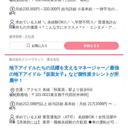
場所
す。 バディオンでは、マニュアルに沿って話すだけではな
く、 “お客様にとって本当に価値のある提案” をすることを大
月給230,000円～320,000円 給与詳細 ※基本給・一律手当の総
切にしています。 挑戦も失敗も歓迎。頑張った分はしっかり
給与
額 基本給：月給 21万円 〜 30万円 固定残業代：なし 【一律
報酬と成長で返していきます。 ゼロからでも大丈夫です。
手当】 全員に一律で支払われる通勤・皆勤・家族手当金額：
「今の自分から一歩抜け出したい」と感じている方は、ぜひ
求めている人材 ＼ 未経験OK//／ ＼学歴不問 //／ 普通免許お
あり 1ヶ月あたり2万円 全員に一律で支払われるその他手当金
一緒にチャレンジしましょう。
持ちの方優遇 ⭐＊こんな方にオススメ＊⭐ ・エンタメ・アイ
対象
額：なし 月給25万円～35万円（みなし残業代を含む） ＊経
ドルが好き ・人と話すこと・話を聞くのが好き ・人の成長を
験・能力を考慮 ＊残業代については面接時に詳細を説明 ＊年
雇用形態：
正社員
を裏方として支えたい ・周囲へ気を配って動ける ・明るく元
昇給あり
気に周りの方へ挨拶できる ⭐＊このスキル・経験がある方は
お気に入り
詳細を見る
優遇＊⭐ ・タレントなどのマネージャー経験者 ・タレントマ
ネージャーの専門学校に通っていた ・車を運転するのが好き
・振り付けダンサー経験者
株式会社クリーブラッツ 東京支社
地下アイドルたちの活躍を支えるマネージャー／最強
の地下アイドル『仮面女子』など個性派タレントが所
属中！
交通・アクセス 各線「秋葉原」駅より徒歩6分
[勤務地：〒101-0021東京都千代田区外神田]
場所
月給212,098円以上 給与詳細 基本給：月給 21万2098円 〜 固
給与
定残業代：なし 【一律手当】 全員に一律で支払われる通勤・
皆勤・家族手当金額：なし 全員に一律で支払われるその他手
求めている人材 要普通免許（AT可） 未経験OK！女性活躍中
当金額：なし 経験・能力を最大限考慮します。 面接時に相談
【具体的には】 業界・職種未経験の方歓迎 ◆車の運転が可能
対象
しながら 給与額を決めていきましょう。 ＊昇給あり
な方 …ワンボックスカーを使用 ◆PCの基本操作ができる方