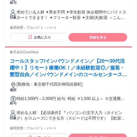
給与
制度あり ※自分のペースで稼ぎたい方は、別途『時給1,500円
＋インセンティブ制度あり』の求人も公開中です。1企業成約
求めている人材 ✦男女不問 ✦学生歓迎 休み期間中にバイトス
ごとに＋2,000円のため、頑張った分だけ収入に反映されま
タートできます！ ✦フリーター歓迎 ✦主婦(夫)歓迎 ＜こんな
対象
す。 最低保証1500円
方にピッタリ＞ ・予定に合わせて働きたい方 ・副業として働
雇用形態：
アルバイト・パート
きたい方 ・営業スキルを身につけたい方 ・人材業界に興味が
ある方 ・将来社員を目指したい方 【こんな経験が活かせま
お気に入り
詳細を見る
す】 コールセンターでのアウトバウンド経験 コールセンター
のSV経験がある方大歓迎 人材業界でのテレアポ経験も大歓
迎！ 飲食店などで接客の経験がある方も そのコミュニケーシ
株式会社CoreHack
ョン能力が活かせられます！ ✅こんな方でもご安心ください
コールスタッフ/インバウンドメイン／【20〜30代活
￣￣V￣￣￣￣￣￣￣￣￣￣￣￣￣￣￣ 前の職場をスグに辞
めた方でも当社は気にしません！ サポート体制が整っている
躍中！】リモート稼働OK！／未経験歓迎◎／服装・
のでスタッフの定着率が良いのが特徴です！ 相談・フィード
髪型自由／インバウンドメインのコールセンタースタ
バックをして安心して働ける環境を常に改善してます！
ッフ
[勤務地：東京都千代田区神田紺屋町]
場所
時給1,500円～2,000円 給与: 時給 ￥1,500 以上～ ※交通費支
給与
給有 ※社保込み
求める人材: 【必須条件】 * パソコンの文字入力（タイピン
グ）がスムーズにできる方（スピードは不問です） 【歓迎す
対象
る方・人柄】 * 未経験者、オフィスワークデビュー大歓迎！ *
雇用形態：
アルバイト・パート
[主婦（夫）・フリーター・学生]、みなさん歓迎です。 * 人と
話すのが好きな方、聞き上手な方 * ハローワーク等で求職中