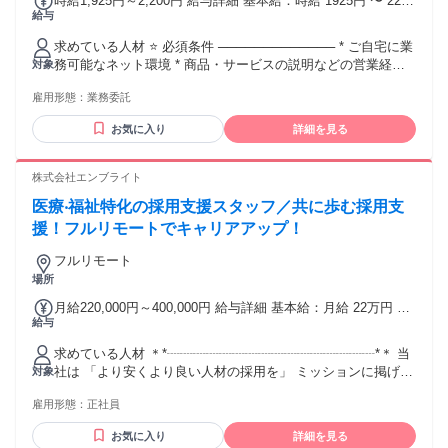
時給1,925円～2,200円 給与詳細 基本給：時給 1925円 〜 2200
給与
円 ※ 経験・能力を考慮の上、決定します。 ※ 稼働日数や時
間は相談しながら決定します。
求めている人材 ⭐ 必須条件 ───────────── * ご自宅に業
務可能なネット環境 * 商品・サービスの説明などの営業経験 *
対象
アポイント獲得などの実務経験 * ヒアリングを通じた提案経
雇用形態：
業務委託
験 * 一般的なPCリテラシー ⭐ 歓迎条件（経験者大歓迎！）
───────────── *営業経験1年以上 * HubSpotなどのCRM
お気に入り
詳細を見る
使用経験がある方 ⭐ 求める人物像 ────────────── * 明
るく丁寧な対応ができる方 * チームワークを大切にできる方 *
相手のニーズを汲み取るのが得意な方
株式会社エンブライト
医療‧福祉特化の採用支援スタッフ／共に歩む採用支
援！フルリモートでキャリアアップ！
フルリモート
場所
月給220,000円～400,000円 給与詳細 基本給：月給 22万円 〜
給与
40万円 固定残業代：なし 【一律手当】 全員に一律で支払わ
れる通勤・皆勤・家族手当金額：なし 全員に一律で支払われ
求めている人材 ＊*┈┈┈┈┈┈┈┈┈┈┈┈┈┈┈┈*＊ 当
るその他手当金額：あり ※給与は経験を考慮して決定。 ・
社は 「より安くより良い人材の採用を」 ミッションに掲げて
対象
PC手当あり ・モニター購入手当あり ・交通費全額支給（四
います。 このミッションに共感し、 共に福祉業界の発展に貢
半期ミーティングの移動費全額負担） ・賞与あり（3.5ヶ月
雇用形態：
正社員
献したい という方をお待ちしています。 *＊
※前年度実績） ・昇給あり
┈┈┈┈┈┈┈┈┈┈┈┈┈┈┈┈＊* ⭐必須条件 ￣￣￣￣￣
お気に入り
詳細を見る
￣￣￣￣￣￣￣￣￣￣￣￣￣ ◆法人対応（窓口や営業）の経