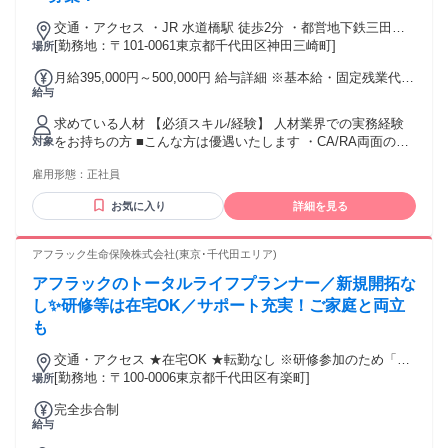
＿.＿.＿.＿.＿.＿.＿.＿ ・保険プランナー ・ライフプランナー
・ファイナンシャルプランナー（FP） ・保険セールス、保険
交通・アクセス ・JR 水道橋駅 徒歩2分 ・都営地下鉄三田線
営業 ・ルート営業、パートナー営業 ・代理店サポート営業、
水道橋駅 徒歩7分 ・東京メトロ東西線 飯田橋駅 徒歩8分
[勤務地：〒101-0061東京都千代田区神田三崎町]
場所
代理店営業 ・生保営業、生命保険セールス ・フリーエージェ
月給395,000円～500,000円 給与詳細 ※基本給・固定残業代の
ント ・フリーランス、個人事業主 ・家庭と両立、子育てと両
給与
総額 基本給：月給 28万6579円 〜 36万3119円 固定残業代：
立 ・飛び込み営業なし ・新規開拓なし ・友人勧誘なし、家
あり 1ヶ月あたり10万8421円 〜 13万6881円（固定残業時
族勧誘なし ＊未経験･初心者OK ＊経験者歓迎･有資格者歓迎
求めている人材 【必須スキル/経験】 人材業界での実務経験
間：1ヶ月あたり45時間） 固定残業時間を超えた勤務時間に
＊高卒･大学卒など学歴不問 ＊中高年･ミドルシニア活躍中 ＊
をお持ちの方 ■こんな方は優遇いたします ・CA/RA両面の経
対象
ついては別途残業代を支給する 【一律手当】 全員に一律で支
主婦･主夫歓迎（ブランクOK） ＊女性が活躍中 ＊中途入社
験がある方 ・提案型の営業経験がある方 ・建設業界での営業
払われる通勤・皆勤・家族手当金額：なし 全員に一律で支払
50％以上 ＊副業･WワークOK ＊40代以上も応募可、50代以上
雇用形態：
正社員
経験がある方 ■求める人物像 ・キャリア支援に興味がある方
われるその他手当金額：あり ※経験、能力等に応じて個別に
も応募可
・本質的な採用に関わりたい方 ・新規事業に挑戦したい方 ・
決定します。 ※固定時間外労働手当 月45時間分を含む ・昇
お気に入り
詳細を見る
変化を楽しめる方 ・論理的に考え、伝えられる方
給・賞与（年2回） ・通勤交通費支給（月上限3万円まで） ・
リモートワーク手当（一時金：2万円、5000円/月） ・出張手
アフラック生命保険株式会社(東京･千代田エリア)
当 ・近隣住宅手当 ・結婚・出産祝い金 など
アフラックのトータルライフプランナー／新規開拓な
し✨研修等は在宅OK／サポート充実！ご家庭と両立
も
交通・アクセス ★在宅OK ★転勤なし ※研修参加のため「新
宿区西新宿」への出社あり
[勤務地：〒100-0006東京都千代田区有楽町]
場所
完全歩合制
給与