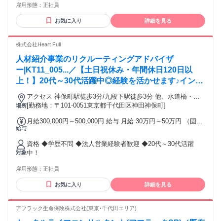
れる通勤・皆勤・家族手当金額：なし 全員に一律で支払われ
者OK ＊業界未経験OK･職種未経験OK ＊経験者歓迎･有資格
雇用形態：
正社員
題に対して提案ができる方 ■求める人物像 ・採用やキャリア
るその他手当金額：あり ※経験、能力等に応じて個別に決定
者歓迎 ＊高卒･大学卒など学歴不問 ＊中高年･ミドルシニア活
支援に興味がある方 ・本質的な課題解決がしたい方 ・新規事
します。 ※固定時間外労働手当 月45時間分を含む ・昇給・
お気に入り
詳細を見る
躍中 ＊主婦･主夫歓迎（ブランクOK） ＊管理職･マネジメン
業に挑戦したい方 ・変化を楽しめる方 ・論理的に考え、伝え
賞与（年2回） ・通勤交通費支給（月上限3万円まで） ・リモ
ト経験歓迎 ＊中途入社50％以上 ＊副業･WワークOK ＊40代
られる方
ートワーク手当（一時金：2万円、5000円/月） ・出張手当 ・
以上も応募可、50代以上も応募可
株式会社Heart Full
近隣住宅手当 ・結婚・出産祝い金 など
人材紹介事業のリクルーティングアドバイザ
ー|KT11_005...／【土日祝休み・年間休日120日以
上！】20代～30代活躍中◎経験を活かせます♪インセ
ンティブ等福利厚生充実★身だしなみの規定なし♪
アクセス 神保町駅徒歩3分/九段下駅徒歩3分 他、水道橋・竹
橋・お茶の水・新御茶ノ水からアクセス可能
[勤務地：〒101-0051東京都千代田区神田神保町]
場所
月給300,000円～500,000円 給与 月給 30万円～50万円 （固定
給与
残業代や一律手当を含む） 固定残業代：1ヶ月あたり7万円～
11万6800円（固定残業時間：40時間） 固定残業時間を超えた
資格 ◆学歴不問 ◆法人営業経験者歓迎 ◆20代～30代活躍
勤務時間については別途残業代を支給する ◆賞与年2回 ◆昇
中！
対象
給年2回 ◆インセンティブあり ◆交通費支給（上限月3万円）
◆住宅手当 ◆時間外手当 交通費：交通費支給
雇用形態：
正社員
お気に入り
詳細を見る
アフラック生命保険株式会社(東京･千代田エリア)