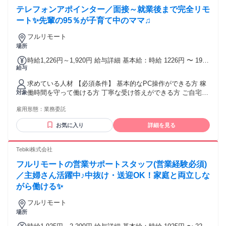
テレフォンアポインター／面接～就業後まで完全リモ
ート✨先輩の95％が子育て中のママ♫
フルリモート
場所
時給1,226円～1,920円 給与詳細 基本給：時給 1226円 〜 1920
給与
円 ✨明確な昇給制度あり 累計稼働時間で全員一律に昇給！ ✨
アポイントインセンティブあり 1件あたり500～2200円を支
求めている人材 【必須条件】 基本的なPC操作ができる方 稼
給！ インセンティブを含めると 1時間あたり平均1300円を
働時間を守って働ける方 丁寧な受け答えができる方 ご自宅に
対象
GET！ トップオペレーターだと 1時間あたり3000円近いです
PCと光回線がある方 （業務遂行上必須） ※週9時間以上の稼
♫ ✨また、経験・スキルに応じては SV（育成担当）への昇格
雇用形態：
業務委託
働を想定 【ひとつでも当てはまれば歓迎】 ✋電話発信（架
も可能です！
電）や テレアポの経験がある方 ✋BtoB営業の経験がある方 ✋
お気に入り
詳細を見る
明るくハキハキと会話ができる方 ༶ ༶ ༶ ༶ ༶ ༶ ༶ ༶ ༶ ༶ ༶ ༶ ༶
༶ ༶ ༶ ༶ ༶ ✅未経験者歓迎／未経験・初心者OK ✅フリーター
歓迎 ✅主婦・主夫歓迎 ✅副業・WワークOK ✅ブランクOK ✅
Tebiki株式会社
経験者歓迎／経験者・有資格者歓迎 ✅年齢不問 ✅学歴不問 ✅
フルリモートの営業サポートスタッフ(営業経験必須)
既卒歓迎／第二新卒歓迎 ✅転職回数不問 ✅フルリモート（完
全在宅） ✅在宅OK／住宅勤務（リモートワーク）OK ✨長期
／主婦さん活躍中♪中抜け・送迎OK！家庭と両立しな
歓迎 ✨職種変更なし ✨高定着率！働きやすさ抜群のお仕事！
がら働ける✨
⸜⸜ さらにこちらもPOINT ⸝⸝ ✱急募！即日勤務OK ✱大量募集
／大型募集 ✱中途入社50％以上 ✱面接1回 ✱リモート面接Ok
フルリモート
༶ ༶ ༶ ༶ ༶ ༶ ༶ ༶ ༶ ༶ ༶ ༶ ༶ ༶ ༶ ༶ ༶ ༶
場所