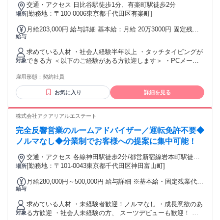
交通・アクセス 日比谷駅徒歩1分、有楽町駅徒歩2分
[勤務地：〒100-0006東京都千代田区有楽町]
場所
月給203,000円 給与詳細 基本給：月給 20万3000円 固定残業
給与
代：なし 【一律手当】 全員に一律で支払われる通勤・皆勤・
家族手当金額：なし 全員に一律で支払われるその他手当金
求めている人材 ・社会人経験半年以上 ・タッチタイピングが
額：なし ・賃金形態：月給制 ・賞与：有（会社及びグレード
できる方 ＜以下のご経験がある方歓迎します＞ ・PCメール
対象
に連動して支給/年2回6月・12月） ・時間外手当：別途支給
の送付経験がある方 ・社外への電話経験がある方 ＜求める人
・想定年収：283万～ ※想定年収は月間10時間程度の残業
雇用形態：
契約社員
物像＞ ・スピード感をもって業務を進めることが好きな方 ・
代・賞与を含めた想定年収 ※上記他、会社の通期目標達成に
コミュニケーションを取ることが好きな方
よるインセンティブあり
お気に入り
詳細を見る
株式会社アクアリアルエステート
完全反響営業のルームアドバイザー／運転免許不要◆
ノルマなし◆分業制でお客様への提案に集中可能！
交通・アクセス 各線神田駅徒歩2分/都営新宿線岩本町駅徒歩4
分/各線秋葉原駅徒歩10分
[勤務地：〒101-0043東京都千代田区神田富山町]
場所
月給280,000円～500,000円 給与詳細 ※基本給・固定残業代の
給与
総額 基本給：月給 23万円 〜 45万円 固定残業代：あり 1ヶ月
あたり5万円（固定残業時間：1ヶ月あたり30時間） 固定残業
求めている人材 ・未経験者歓迎！ノルマなし ・成長意欲のあ
時間を超えた勤務時間については別途残業代を支給する 【一
る方歓迎 ・社会人未経験の方、 スーツデビューも歓迎！ ★
対象
律手当】 全員に一律で支払われる通勤・皆勤・家族手当金