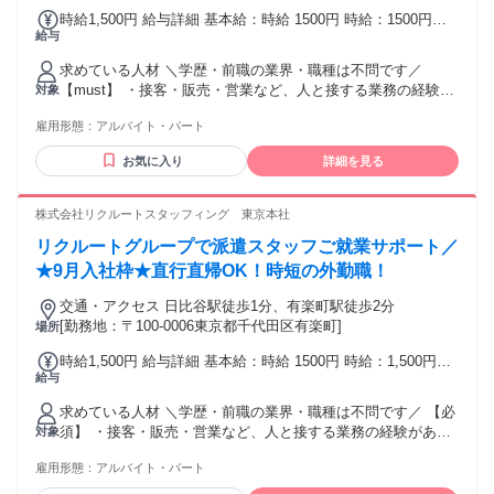
営業 ・ルート営業、パートナー営業 ・代理店サポート営業、
時給1,500円 給与詳細 基本給：時給 1500円 時給：1500円
代理店営業 ・生保営業、生命保険セールス ・フリーエージェ
給与
（賞与手当70円分含む） ・上記賞与とは別に、半期に1度賞
ント ・フリーランス、個人事業主 ・家庭と両立、子育てと両
与の支給可能性有 ・給与支給日：月末〆、翌月22日支払い
立 ・飛び込み営業なし ・新規開拓なし ・友人勧誘なし、家
求めている人材 ＼学歴・前職の業界・職種は不問です／
（休日の場合前営業日）
族勧誘なし ＊未経験･初心者OK ＊経験者歓迎･有資格者歓迎
【must】 ・接客・販売・営業など、人と接する業務の経験が
対象
＊高卒･大学卒など学歴不問 ＊中高年･ミドルシニア活躍中 ＊
ある方 【want】 ・人材ビジネス、人事のご経験がある方 ・
主婦･主夫歓迎（ブランクOK） ＊女性が活躍中 ＊中途入社
雇用形態：
アルバイト・パート
業務上でビジネスメール、チャットツールの使用経験がある
50％以上 ＊副業･WワークOK ＊40代以上も応募可、50代以上
方 ＜OA使用場面＞ ・Teams：社内やりとり・社外オンライ
お気に入り
詳細を見る
も応募可
ン会議 ・Outlook：派遣スタッフ・クライアントとのメール
・専用システム：情報検索・入力・契約確認 ※Excel・
Word・PowerPointは入力・修正レベルでOKです ＜採用事例
株式会社リクルートスタッフィング 東京本社
＞ 先輩社員の出身業界は様々です！ ・販売や接客など、対人
リクルートグループで派遣スタッフご就業サポート／
コミュニケーションに自信がある方 ・営業事務など取引先と
日常的に交渉調整を行ってきた方 ・キャリアカウンセラー、
★9月入社枠★直行直帰OK！時短の外勤職！
キャリアコンサルタントの資格をお持ちの方 ・派遣会社/人材
交通・アクセス 日比谷駅徒歩1分、有楽町駅徒歩2分
紹介会社での営業・コーディネーター経験がある方 ・人事と
[勤務地：〒100-0006東京都千代田区有楽町]
場所
して採用業務に関わったことがある方 ・ブライダルやホテル
での経験がある方 etc... 様々なご経験が活かせます！★ 「い
時給1,500円 給与詳細 基本給：時給 1500円 時給：1,500円
ままではフルタイムで仕事優先で働いてきたけど、 これから
給与
（賞与手当70円分含む） ・上記賞与とは別に、半期に1度賞
はプライベートと両立しながらもやりがいのある仕事に挑戦
与の支給可能性有 ・給与支給日：月末〆、翌月22日支払い
したい」 「子育てが落ち着いて、久しぶりに仕事を再開した
求めている人材 ＼学歴・前職の業界・職種は不問です／ 【必
（休日の場合前営業日）
い」 「子どもの進級に合わせて働く時間を見直したい」 あな
須】 ・接客・販売・営業など、人と接する業務の経験がある
対象
たの”らしく働く”を一緒に実現させましょう！！
方 ・業務上でビジネスメール、チャットツールの使用経験が
雇用形態：
アルバイト・パート
ある方 【歓迎】 ・人材業界で働いたことがある方、人事のご
経験がある方 ＜OA使用場面＞ ・Teamsチャネルを使用して