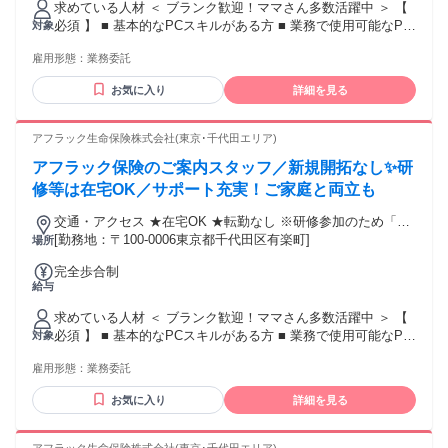
求めている人材 ＜ ブランク歓迎！ママさん多数活躍中 ＞ 【
必須 】 ■ 基本的なPCスキルがある方 ■ 業務で使用可能なPC
対象
を所有している方 ※業界未経験OK･職種未経験OK ※営業職
雇用形態：
業務委託
に自信がない方もお気軽にお問合せください 【 あれば歓迎
】 ■ オフィスワーク（ホワイトカラー）のご経験 ■ カスタマ
お気に入り
詳細を見る
ーサービス･サポート（BtoC事業）のご経験 ■ 営業事務･内勤
などのご経験 ■ 販売･接客･サービス業のご経験 ■ 法人･個人
営業のご経験 ■ 金融･保険業界のご経験 ❯❯❯ こんな方にピ
アフラック生命保険株式会社(東京･千代田エリア)
ッタリ ＿.＿.＿.＿.＿.＿.＿.＿.＿.＿.＿.＿.＿.＿ ✅ 家庭を優先
アフラック保険のご案内スタッフ／新規開拓なし✨研
しながら自由に働きたい ✅ 人と関わる仕事がしたい ✅ 自宅
でできる仕事を探している ✅ 前職の経験を活かせる仕事がし
修等は在宅OK／サポート充実！ご家庭と両立も
たい ❯❯❯ こんなキーワードで探す方にも ＿.＿.＿.＿.＿.＿.
交通・アクセス ★在宅OK ★転勤なし ※研修参加のため「新
＿.＿.＿.＿.＿.＿.＿.＿ ・保険プランナー ・ライフプランナー
宿区西新宿」への出社あり
[勤務地：〒100-0006東京都千代田区有楽町]
場所
・ファイナンシャルプランナー（FP） ・保険セールス、保険
営業 ・ルート営業、パートナー営業 ・代理店サポート営業、
完全歩合制
代理店営業 ・生保営業、生命保険セールス ・フリーエージェ
給与
ント ・フリーランス、個人事業主 ・家庭と両立、子育てと両
立 ・飛び込み営業なし ・新規開拓なし ・友人勧誘なし、家
求めている人材 ＜ ブランク歓迎！ママさん多数活躍中 ＞ 【
族勧誘なし ＊未経験･初心者OK ＊経験者歓迎･有資格者歓迎
必須 】 ■ 基本的なPCスキルがある方 ■ 業務で使用可能なPC
対象
＊高卒･大学卒など学歴不問 ＊中高年･ミドルシニア活躍中 ＊
を所有している方 ※業界未経験OK･職種未経験OK ※営業職
主婦･主夫歓迎（ブランクOK） ＊女性が活躍中 ＊中途入社
雇用形態：
業務委託
に自信がない方もお気軽にお問合せください 【 あれば歓迎
50％以上 ＊副業･WワークOK ＊40代以上も応募可、50代以上
】 ■ オフィスワーク（ホワイトカラー）のご経験 ■ カスタマ
お気に入り
詳細を見る
も応募可
ーサービス･サポート（BtoC事業）のご経験 ■ 営業事務･内勤
などのご経験 ■ 販売･接客･サービス業のご経験 ■ 法人･個人
営業のご経験 ■ 金融･保険業界のご経験 ❯❯❯ こんな方にピ