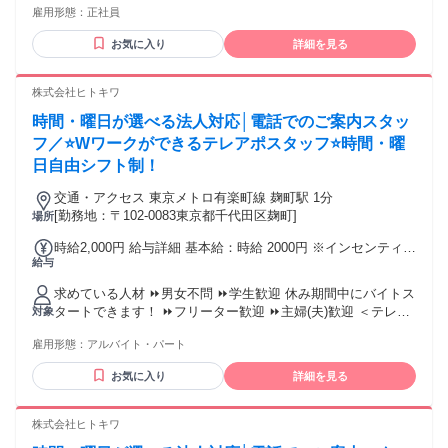
雇用形態：
正社員
･･･メール、Excel、SNSなど ◆コンプライアンスを徹底し、
守秘義務を守れる方 ◎芸能マネージャー経験者は歓迎・優遇
お気に入り
詳細を見る
＜こんな方はぜひ＞ □誰かを応援することが好き □アイドルや
エンタメに興味がある □丁寧で明るい対応ができる □英語で日
常会話ができる
株式会社ヒトキワ
時間・曜日が選べる法人対応│電話でのご案内スタッ
フ／⭐Wワークができるテレアポスタッフ⭐時間・曜
日自由シフト制！
交通・アクセス 東京メトロ有楽町線 麹町駅 1分
[勤務地：〒102-0083東京都千代田区麹町]
場所
時給2,000円 給与詳細 基本給：時給 2000円 ※インセンティブ
給与
制度あり ※自分のペースで稼ぎたい方は、別途『時給1,500円
＋インセンティブ制度あり』の求人も公開中です。1企業成約
求めている人材 ⏩男女不問 ⏩学生歓迎 休み期間中にバイトス
ごとに＋2,000円のため、頑張った分だけ収入に反映されま
タートできます！ ⏩フリーター歓迎 ⏩主婦(夫)歓迎 ＜テレア
対象
す。」 最低保証1500円
ポ経験が活かせます＞ ・コールセンターでのアウトバウンド
雇用形態：
アルバイト・パート
経験 ・コールセンターのSV経験がある方大歓迎 ・人材業界
でのテレアポ経験も大歓迎！ そのコミュニケーション能力が
お気に入り
詳細を見る
活かせられます！ ✅こんな方でもご安心ください ￣￣V￣￣
￣￣￣￣￣￣￣￣￣￣￣￣￣ 前の職場をスグに辞めた方でも
当社は気にしません！ サポート体制が整っているのでスタッ
株式会社ヒトキワ
フの定着率が良いのが特徴です！ 相談・フィードバックをし