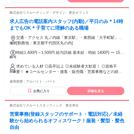
センサーのいずれかで、自分の手で動かした経験） ・単独で
・出張手当 試用・研修期間：3ヶ月 試用・研修期間の条件：
技術的なコミュニケーションができること ・顧客や社外パー
本採用と同じ
トナーと信頼関係を築ける対人姿勢 【歓迎条件】 ・センサー
株式会社リクルーティング・デザイン 東京オフィス
応用・信号処理・機械学習／エッジAI評価の知見 ・技術営
求人広告の電話案内スタッフ(内勤)／平日のみ＊14時
業・FAE・アプリケーションエンジニア・PoC伴走の経験 ・
製造業・建築設備・インフラ等、特定業界の現場や課題への
までもOK＊子育てに理解のある職場
理解 ・展示会登壇・デモ・技術プレゼンの経験 ・将来的にプ
交通・アクセス 丸ノ内線「東京駅」・東西線「大手町駅」直
ロダクトマネジメント（PdM）を志向する意欲 【求める人物
結
[勤務地：東京都千代田区丸の内]
場所
像】 ・「作る」と「売る／伝える」の間に立つことを面白が
れる人 ・完成形を待たず、未確定な状況でも自分で動いて前
時給1,400円～1,500円 給与詳細 基本給：時給 1400円 〜 1500
に進められる人 ・顧客の課題を構造化し、解決策を提案とし
給与
円 ＊昇給あり
て組み立てられる人 ・ものづくりのプロセス全体（試作→製
品化→量産）に関心がある人
求めている人材 ◎高卒以上 ◎未経験者大歓迎！ ◎資格不
要！ ★コールセンター・接客・販売職・営業事務などの経験
対象
が活かせます！ ★コールスタッフは主婦パートさん活躍中！
雇用形態：
アルバイト・パート
～ こんな方にピッタリ！ ～ ✅子育てと両立しながら働きた
い！ ✅人の役に立つ仕事がしたい ✅人と会話するのが好き ✅
お気に入り
詳細を見る
人材業界に興味がある など
株式会社リクルートスタッフィング 東京本社
営業事務(登録スタッフのサポート・電話対応)／未経
験から始められるオフィスワーク！服装・髪型・髪色
自由