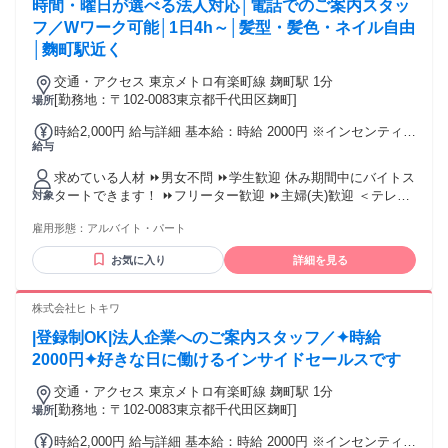
時間・曜日が選べる法人対応│電話でのご案内スタッ
て安心して働ける環境を常に改善してます！
フ／Wワーク可能│1日4h～│髪型・髪色・ネイル自由
│麴町駅近く
交通・アクセス 東京メトロ有楽町線 麹町駅 1分
[勤務地：〒102-0083東京都千代田区麹町]
場所
時給2,000円 給与詳細 基本給：時給 2000円 ※インセンティブ
給与
制度あり ※自分のペースで稼ぎたい方は、別途『時給1,500円
＋インセンティブ制度あり』の求人も公開中です。1企業成約
求めている人材 ⏩男女不問 ⏩学生歓迎 休み期間中にバイトス
ごとに＋2,000円のため、頑張った分だけ収入に反映されま
タートできます！ ⏩フリーター歓迎 ⏩主婦(夫)歓迎 ＜テレア
対象
す。」 最低保証1500円
ポ経験が活かせます＞ ・コールセンターでのアウトバウンド
雇用形態：
アルバイト・パート
経験 ・コールセンターのSV経験がある方大歓迎 ・人材業界
でのテレアポ経験も大歓迎！ そのコミュニケーション能力が
お気に入り
詳細を見る
活かせられます！ ✅こんな方でもご安心ください ￣￣V￣￣
￣￣￣￣￣￣￣￣￣￣￣￣￣ 前の職場をスグに辞めた方でも
当社は気にしません！ サポート体制が整っているのでスタッ
株式会社ヒトキワ
フの定着率が良いのが特徴です！ 相談・フィードバックをし
|登録制OK|法人企業へのご案内スタッフ／✦時給
て安心して働ける環境を常に改善してます！
2000円✦好きな日に働けるインサイドセールスです
交通・アクセス 東京メトロ有楽町線 麹町駅 1分
[勤務地：〒102-0083東京都千代田区麹町]
場所
時給2,000円 給与詳細 基本給：時給 2000円 ※インセンティブ