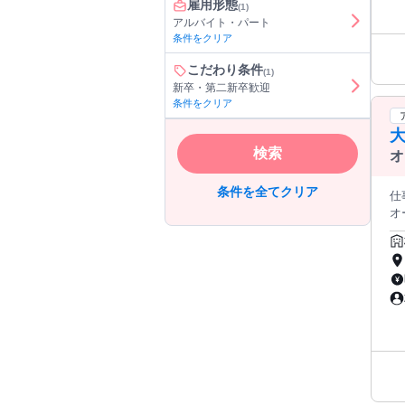
雇用形態
(1)
く
アルバイト・パート
話
条件をクリア
こだわり条件
(1)
新卒・第二新卒歓迎
条件をクリア
検索
オ
条件を全てクリア
仕事
オー
ませ
の方にも安
いので
て
最
る為 とて
りませんか？ 「重くて
日時を
方も遠方の方も 在宅