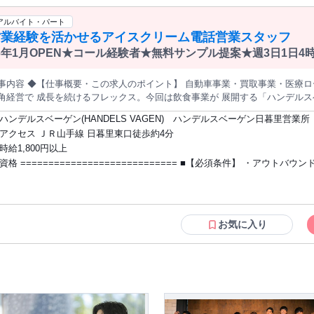
システムの関係で不可となります ・SoftBank 光 ・SoftBank Air ・OCN光 ・ニューロ
光 ・Wi-Fi
アルバイト・パート
営業経験を活かせるアイスクリーム電話営業スタッフ
6年1月OPEN★コール経験者★無料サンプル提案★週3日1日4時
★1件成約毎に8千円~3万円★
容 ◆【仕事概要・この求人のポイント】 自動車事業・買取事業・医療ローン事業・ 飲食事業など幅広く展開し
角経営で 成長を続けるフレックス。今回は飲食事業が 展開する「ハンデルス
コールセンター 営業スタッフの募集です。 ========【求人ポイント】========= ■2026年1月に営業所移転
ハンデルスベーゲン(HANDELS VAGEN) ハンデルスベーゲン日暮里営業所
オープニング ■応募条件はアウトバウンドコール経験者 ■営業経験者やコール
アクセス ＪＲ山手線 日暮里東口徒歩約4分
結果を出しやすい営業 ■高時給1,800円＋インセンティブ ■1件成約毎に8,000~3
時給1,800円以上
間~勤務OK ■週5日勤務可能な方は大歓迎 ■土日祝休みの平日のみ勤務・14~
資格 ============================ ■【必須条件】 ・アウトバウンドコールの
K ■収入例1：月20日の1日6.5hで月収69万円 ■収入例2：月20日の1日5hで月
================= ◆【お仕事の流れ】 ============================ 《仕事
験 ■【歓迎条件と関連職種】 ・営業経験者・コールセンター経験者 ・法人営業・保
舗・京都1店舗の ミシュラン4店舗や5つ星ホテルでも 採用される無添加・高品質アイスクリーム
険営業・不動産営業 ・テレアポ・テレフォンアポインター ・短時間勤務・
のアイスクリームを全国の飲食店へ 特別に用意したサンプルセットを送付し
活躍中 ============================
。 コールリストは自分で作る必要はございません。 今回の商品と親和性の高
お気に入り
から担当店舗選定 【2】お電話にて無料サンプルの送付を提案 【3】試食いただき
想や導入意向確認 【4】初回受注を獲得（受注成立でインセン） ============================ 《おおよ
時間あたりの架電数........................15~20件 会話からのサンプル送付決定率......25%ほど 試食
の導入決定率.......................30%ほど リストからの成約率...........................5%ほど ▼
社から約2か月で「1時間あたり1件」の ペースでサンプル送付ができるように
績があります。 ============================ 《商品力と提案先への親和性》 ハンデルスベーゲ
のアイスクリームは、 自然の素材だけを使い、ナチュラルな 手づくりのアイ