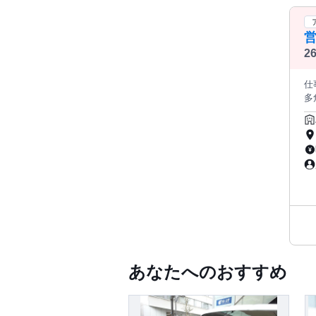
2
も
仕事内
多
案する
の
=
時
O
収31.5万円 ===========
経
内容・流れ》 東京3店
こ
す
り分け。 【1】全国の飲食店リスト
味感
その実績・仕事量》 1
あなたへのおすすめ
から
入
につながる実
ン