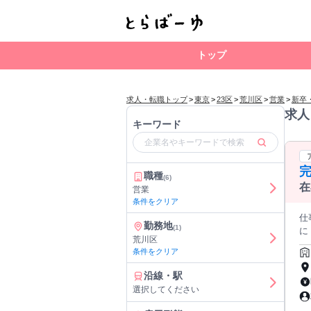
トップ
求人・転職トップ
>
東京
>
23区
>
荒川区
>
営業
>
新卒
求人
キーワード
職種
(6)
在
営業
条件をクリア
仕
勤務地
(1)
に！ 自宅＆好きな服装で、 お仕事ができるのも 嬉しいポイントで
荒川区
全
条件をクリア
ティブ手
ク
沿線・駅
を
選択してください
トもある
ド