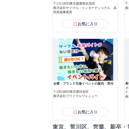
の営
〒171-0033東京都豊島区高田
〒
く環境】 ===============
株式会社サイマル・インターナショナル 高
株
2
田馬場事業所
通の
の
お気に入り
==
す
企業・ブランド主催イベントの案内・受付
希
イ
〒150-0002東京都渋谷区
〒
株式会社プライマルヴェニュー
株
お気に入り
東京、荒川区、営業、新卒・