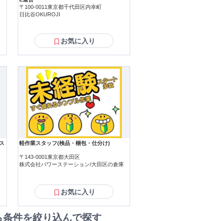
〒100-0011東京都千代田区内幸町
日比谷OKUROJI
京メトロ千代田線・西日暮里駅徒歩5分 交
OKです。
お気に入り
みで
開始で 午前中はゆとりを持って出社可能で
ス
軽作業スタッフ(検品・梱包・仕分け)
〒143-0001東京都大田区
株式会社パワーステーション/大田区の倉庫
お気に入り
ら条件を絞り込んで探す