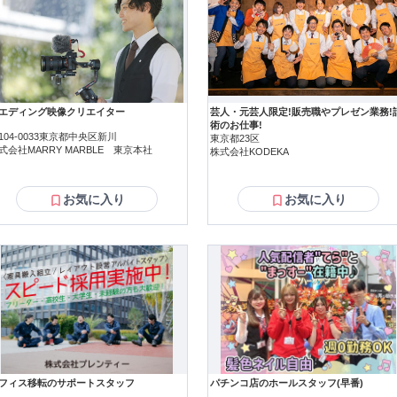
ばなるほど、 お客様への価値提供を重視し素材や 製法にこだわるニーズが高
。 ミシュランの星獲得店や最高級ホテルでも 採用されるクオリティのアイス
========================= ◆【収入例と活躍する先輩の実例】
========================== 《40代女性Aさんコールセンター経験者》 入社2ヶ月ほど経過、元々はBtoC
 コールセンターを経験して弊社へ入社。 今回のポジションは飲食店オーナー
たいとご応募。 入社2ヶ月で月16件程の受注を獲得し、 今ではトッププレイヤ
獲得。時給とインセンティブで 合計月収はなんと月69万円のスタッフさんも
エディング映像クリエイター
芸人・元芸人限定!販売職やプレゼン業務!
術のお仕事!
========================== 《あなたの働きたいスタイルで》 ◆【収入例1. 入社7カ月目Aさん】 月20日・1
104-0033東京都中央区新川
東京都23区
5h・月収69万円 時給合計23万円＋インセンティブ46万円 ◆【収入例2. 入社2.5カ月目Bさん】 月20日・1日5h・月
式会社MARRY MARBLE 東京本社
株式会社KODEKA
万円 時給合計18万円＋インセンティブ37万円 ◆【収入例3. 入社4カ月目Cさん】 月12日・1日3h・月収31.5万円
計10.5万円＋インセンティブ21万円 上記給与例は現スタッフ実績に 基づく目安で計算しております。
======================= ◆【弊社の求める業務レベル】 ============================ 《こんな
お気に入り
お気に入り
ほしい》 アウトバウンドコールの経験者採用枠です。 下記のようなご経験や背景を お持ちの方はぜひ経
かしたい方の ご応募お待ちしております 健康食品会社や食品メーカー、 太陽光パネルのアポインター、 営業代
会社でアウトバウンドコールを 経験するも結婚を機に退職。 育児が落ち着い
えていきたいが、キツすぎる 営業コールではなく気持ちいい提案が できる
========================== 《本音でお伝えする仕事の業務レベル》 ・架電先リストは親和性の高い飲食
厳選 ・発注単価1万円~2万円で提案金額も小さい ・サンプルセットを試食後
ようなアイス ・1件成約8,000円~33,000円のインセン有り 上記が揃っていれば「おぉ！」となりますが 本音でお
しすると、きちんとノルマはあります。 お電話口は、お忙しい飲食店のオー
「間に合っている」とお断りされることも。 行動量としては1時間に15~20件の荷電、 月16件前後の受注目標に向
って 営業活動をしていただくポジションです。 そのため保険営業、太陽光商
ルセンターSV経験など 一定の営業成績を残した方であれば 非常に待遇のい
フィス移転のサポートスタッフ
パチンコ店のホールスタッフ(早番)