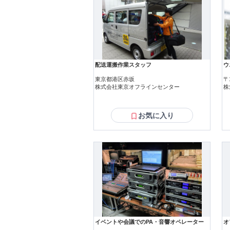
れ
す
やすい環境。 ===
==
の
し
配送運搬作業スタッフ
を
ウ
==
東京都港区赤坂
〒
日6.
株式会社東京オフラインセンター
株
収55
時給合
=====
お気に入り
あなたに来て
験を活
行
支
==
を
れる
話
い」 
か
ー
イベントや会議でのPA・音響オペレーター
オ