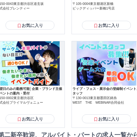
業は経験がない...」 そんな方にはハードルが少し高いレベルです。 ============================ ◆【働
150-0043東京都渋谷区道玄坂
〒105-0004東京都港区新橋
============= 《オフィス・テレワーク環境》 【営業所移転でリニューアルOPEN】
式会社プレンティー
ビックディッパー新橋1号店
026年1月に移転したばかりの事務所です。 JR山手線・日暮里駅徒歩3分 東
アクセスも乗り換えもお仕事帰りの お買い物もしやすい好立地です。 【服装おしゃれ自由】 お客様と相対しない
で 服装自由・髪色・髪型自由・ネイルOK 完全に自由であなたのおしゃれで
お気に入り
お気に入り
========================== 《週3日・1日4時間から勤務できる方へ》 平日のみ勤務で土日祝はお休
。 平日週3日の1日4時間から勤務OK。 時間帯は14時~18時と遅めの勤務
す。 ============================
望日のみの勤務可能│企業・ブランド主催
ライブ・フェス・展示会の登録制イベント
ベントの案内・受付
タッフ
150-0002東京都渋谷区
〒130-0013東京都墨田区錦糸
式会社プライマルヴェニュー
WEST THE WEBINAR合同会社
お気に入り
お気に入り
第二新卒歓迎、アルバイト・パートの求人一覧か