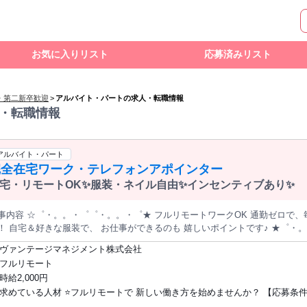
お気に入りリスト
応募済みリスト
・第二新卒歓迎
>
アルバイト・パートの求人・転職情報
・転職情報
アルバイト・パート
完全在宅ワーク・テレフォンアポインター
宅・リモートOK✨服装・ネイル自由✨インセンティブあり✨
事内容 ☆゜・。。・゜゜・。。・゜★ フルリモートワークOK 通勤ゼロで、
す♪ ★゜・。。・゜゜・。。・゜☆ ✨出社なしの完
在宅ワーク ✨服装・髪型・ネイル自由 ✨土日祝はしっかりお休み ✨リスト＆
ヴァンテージマネジメント株式会社
当あり ✨がんばり次第で収入アップ ☆.。.:*・゜☆.。.:*・゜☆.。.:*・゜☆ PCを使って法人企業へお電話し、
フルリモート
ライアント企業のBtoB向け製品や サービスの営業アポイントを 取得するお仕事です。 《具体的には》
時給2,000円
元に電話でアプローチ ✅サービスや製品をわかりやすく説明 ✅関心を引き出し、アポにつ
求めている人材 ⭐フルリモートで 新しい働き方を始めませんか？ 【応募条件】 ✅週
ため、 スムーズにお話できます。 ☆.。.:*・゜☆.。.:*・゜☆.。.:*・゜☆ 【安心のサポート体制】 PCとヘッ
フォンがあれば、 すぐにでもスタート。 わからないことはチャットで 気軽に質問で
20時間以上勤務できる方 ✅コールセンター（発信業務・テレフォンアポンタ