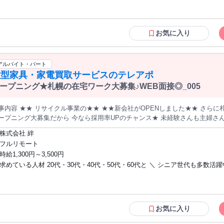
働ける】 服装、髪型、ネイルは自由。 過ごしやすいスタイルのまま お仕事できます♪ ＼こんな方にピッ
架電経験、 または法人営業のご経験がある方 ★第二新卒歓迎 ★フリーター歓迎 ★ブ
の声のトーンを意識できる ⏩要点をまとめて伝えるのが得意 ⏩身だしなみや
ランクOK ★フルリモート（完全在宅） ★在宅OK／リモートワークOK ⏩活かせる知
話対応ができる ⏩自分のペースで働きたい ☆.。.:*・゜☆.。.:*・゜☆.。.:*・
識やスキル ─────────── 法人営業、テレアポ、 インサイドセールス、 
お気に入り
ケティング、 コールセンター、営業事務、 カスタマーサポートなど
アルバイト・パート
大型家具・家電買取サービスのテレアポ
ープニング★札幌の在宅ワーク大募集♪WEB面接◎_005
内容 ★★ リサイクル事業の★★ ★★新会社がOPENしました★★ さらに札幌エリアにもオフィスをOPEN予定！
プニング大募集だから 今なら採用率UPのチャンス★ 未経験さんも主婦さんも活躍中～♪ 何かを売る案内はいたし
ん！ いらなくなった不要品など整理のお手伝いをするご案内です トークマニュアルや丁寧な研修もあって未経験
株式会社 絆
心のサポート体制♪ 未経験スタートの方がほとんど！ それでも高時給1300円！！ 何かを”売る”ご案内ではな
フルリモート
未経験の方でも始めやすいですよ♪ 「おうちで要らなくなったタンスや家電など はありませんか？」 と質問し
時給1,300円～3,500円
いくだけ！ タンスや冷蔵庫などの家具・家電の処分に困っている方はたくさ
求めている人材 20代・30代・40代・50代・60代と ＼ シニア世代も多数活躍中
近は一人暮らしの方も多く 一人では片づけられないなど 問題を抱えている方がたくさん！ そん
も喜んで頂けるんです♪ ＊-＊-＊-＊-＊ ＜ 仕事の流れ＞ 処分したいタンスや家電など、 整理したいものはあ
未経験者さんも大歓迎！ ■フリーターさん大歓迎！ ■第2新卒の方も歓迎！ 
一人じゃ処分できずに困っている 家財道具があるんですが…」 など、ご希望のお客様との 訪問
ず大歓迎～★ ＜＜こんな方にオススメ！！＞＞ ☆子供を預けられないから外で働けな
決めて専門のスタッフに バトンタッチ！ ⌒*⌒*⌒*⌒* テレアポの在宅ワークが可能♪ ⌒*⌒*⌒*⌒* ★通勤圏内の
い ★通勤や外出が面倒くさい ☆自分のペースで稼ぎたい ★隙間時間や、短期で
ワークが可能です◎ 気軽にご相談OK - ■未経験も高時給1300円～ ・短時間でも効率よく稼げる ■
すぐ効率よくガッツリ稼ぎたい！ などなど皆さん大歓迎♪ ＜在宅ワークについて＞ ■
お気に入り
フォロー体制バッチリ♪ ・マニュアル完備で安心 ・しっかり稼げる仕組
インターネット環境条件 ・光回線の方のみ ※下記ネット環境に該当する方は、 弊社