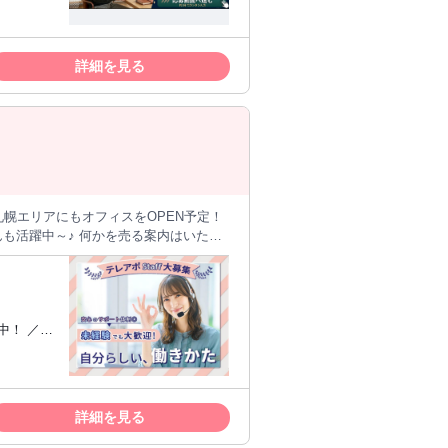
タリ／ ⏩電
マナーを大切にできる ⏩落ち着いて電
゜☆
テレマー
詳細を見る
んいるのでスグにアポに繋がります！
！ ／ ■
な方のお手伝いをす
■男女問わ
も 今
詳細を見る
みがあります -