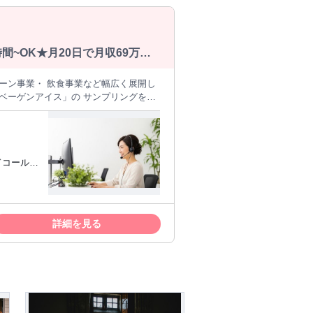
間~OK★月20日で月収69万円
ベーゲンアイス」の サンプリングを提
センター経験者歓迎 ■低単価+良質商品
3,000円のインセン ■週3日勤務の1日4
18時 ■服装・髪型自由、ネイル・ピアス
収55万円 ■収入例3：月15日の1日3hで月
主婦（夫）
、 導入を検討していただくお仕事で
い飲食店を リストアップして各自に振
詳細を見る
サンプル送付数と成約率
。 サンプル送付3件につき1件が 受注
スクリームです。 高級レストランにな