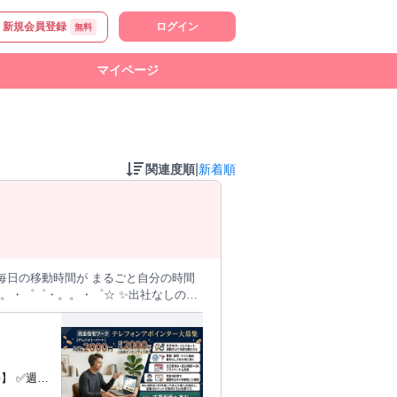
新規会員登録
ログイン
無料
マイページ
|
関連度順
新着順
毎日の移動時間が まるごと自分の時間
スクリプトありで安心 ✨別途インセン
 ✅企業リスト
なげます トークスクリプ
きるので安心です。 【自分らし
ー）での