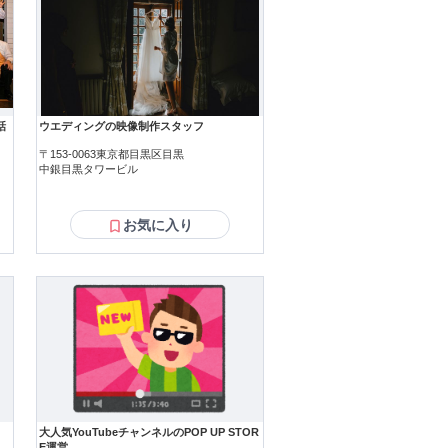
いため 非常に親和性が高いアイスで
を無料で 試せる強みがあるので提案し
向け
個人への ご提案となるため経験を活か
ーとして入社7ヶ月で 月46件程の受注
。
話
ウエディングの映像制作スタッフ
〒153-0063東京都目黒区目黒
中銀目黒タワービル
お気に入り
たことに加えて経験を活かして 家計を
お仕事や職場をお探しの方。
店
に導入提案 ・最高級ホテルでも採用さ
ナー様や 料理長様で当然、「今は忙し
材アポインター、 教育関係の営業、コ
いポジションです。 一方で、「そこまで
大人気YouTubeチャンネルのPOP UP STOR
E運営