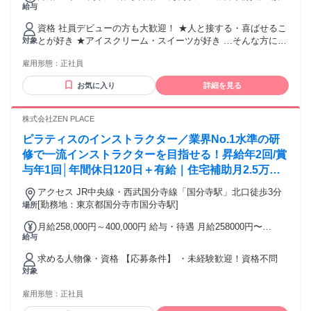
給与
給 ・試用期間：1ヶ月～2ヶ月 (期間中はフルパート勤務／時
給1300円) ・賞与あり(年2回／業績による) ・昇給あり(年1回)
資格 社員デビューの方も大歓迎！ ★人と接する・喜ばせるこ
とが好き ★アイスクリーム・スイーツが好き …そんな方にピ
対象
ッタリです◎ ・未経験歓迎 ・経験不問 ・ブランクOK ・第二
雇用形態：
正社員
新卒歓迎 ・社員デビュー歓迎 ・フリーター歓迎
お気に入り
詳細を見る
株式会社ZEN PLACE
ピラティスのインストラクター／業界No.1水準の研
修で一流インストラクターを目指せる！昇給年2回/賞
与年1回│年間休日120日＋有給｜住宅補助月2.5万円
(条件あり)｜【資格不問/未経験8割】
アクセス JR中央線・西武国分寺線「国分寺駅」北口徒歩3分
[勤務地：東京都国分寺市国分寺駅]
場所
月給258,000円～400,000円 給与・待遇 月給258000円〜
給与
400000円 ■給与補足 ・賞与あり（会社や個人の実績に基づ
く） ・昇給あり（会社や個人の実績に基づく） ・固定残業代
求める人物像・資格 【応募条件】 ・未経験歓迎！資格不問
あり： 30時間相当分を含む。 30時間を超える残業代は追加で
対象
支給する。 ＊試用期間あり ＊社会保険は入社月から加入可能
です＊ ＜年収例＞ 2年目:390万（月給＋インセンティブ＋賞
雇用形態：
正社員
与） 3年目:530万（月給＋インセンティブ＋賞与＋リーダー手