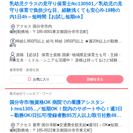
乳幼児クラスの見守り保育士/kc130501／乳幼児の見
以上） ＊主たる生計者でない人かつ世帯年収が500万円以上
守り保育で負担少な目、経験浅くても安心/9-19時の
内1日4h～短時間【お試し短期ok】
アクセス 国分寺市内
[勤務地：〒185-0001東京都国分寺市北町]
場所
時給1,850円以上 給与 時給 1850円以上 ★週20h以上の勤務で
給与
時給50円アップ！ 交通費：通勤交通費全額支給 交通費全額支
給(ガソリン代も支給！)
資格 【必須】 保育士資格 国家･地域限定保育士も可 - 主婦・
主夫・ミドル・シニアも活躍中！ 資格は持ってるけど経験が
対象
ない方歓迎！ ブランクのある方歓迎！ 子供が好きな方歓迎！
雇用形態：
派遣社員
- 以前保育士として働いていたけど ブランクもあるし、 本復
帰は不安… 趣味や家庭優先で働きたい… などという方も大歓
お気に入り
詳細を見る
迎♪ シフトや職場の雰囲気など、 専門のスタッフが貴方の希
望に沿った 職場を紹介します！ - 幼稚園、子育て支援員、ベ
ビーシッターや 小規模保育園、学童保育、病院内保育、 など
株式会社ウィルオブ・ワーク
の経験も活かせる職場です - 労働者派遣法に基づき、 週20時
国分寺市/無資格OK 病院での看護アシスタン
間未満のお仕事を希望される場合は 下記に該当する方が対象
となります。 ＊60歳以上 ＊昼間学生（雇用保険法の適用を受
ト/ms1305...／短期OK！院内のサポート中心！週3日
けない学生） ＊副業として従事する人（本業年収が500万円
～勤務OK/日払可/登録者数85万人以上/取引社数4900
以上） ＊主たる生計者でない人かつ世帯年収が500万円以上
社以上
アクセス 最寄:国分寺駅■交通費全額支給■週3日～OK■短期
OK■履歴書不要
[勤務地：〒185-0022東京都国分寺市東元町]
場所