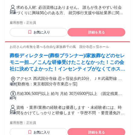
￥41,200〜￥48,400（20時間相当分）を含む。20時間を超え
求める人材: 必須資格はありません。 誰もが生きやすい社会
る残業代は追加で支給する。 【給与】 月給30万8400円～36
づくりに興味関心のある方、 就労移行支援や福祉業界に関す
対象
万2500円 ※上記月給には、固定残業代（20時間分／4万1200
る興味や熱意、LITALICOの理念やビジョンへ共感いただける
円～4万8400円）が含まれています。時間超過分は追加で支給
雇用形態：
正社員
方を歓迎します。 志望動機や面接で、ぜひあなたの想いをお
となります。 ※経験・能力を考慮し、相談のうえで決定しま
聞かせください。 【必須経験】 ・チームでのリーダー経験や
す。 〇賞与：550,000円-650,000円 年2回（5月・11月） 上記
お気に入り
詳細を見る
マネジメント経験 ・目標達成に向けた数値管理やPDCAを回
賞与額は5段階評価中評価3の場合の金額。評価・支給は半期
した経験 【活躍者の特徴】 ・チームの力を最大化していくこ
毎に実施。 〇想定年収：425万円～500万円（年2回賞与を含
とに熱量のある方 ・利用者一人ひとりと向き合える誠実さが
お坊さんの有無を選べる自由な家族葬千の風 国分寺恋ヶ窪ホール
む。評価・支給は半期毎に実施） ※入社後3ヶ月間の試用期間
ある方 ・経営的視点を持って組織運営できる方。
があります。給与・福利厚生に変更はありません。
葬祭ディレクター(葬祭プランナー)/家族葬などのセレ
モニー担...／こんな研修受けたことなかった！この会
社に決めてよかった！インセンティブがなくてホスピ
タリティ発揮。書類がなくても面接します！
アクセス 西武国分寺線 恋ヶ窪徒歩約10分、ＪＲ武蔵野線 西
国分寺北口徒歩約12分、ＪＲ中央本線 西国分寺北口徒歩約12
[勤務地：東京都国分寺市東恋ヶ窪]
場所
分
月給306,500円以上 給与 月給 30万6500円以上 （固定残業代
給与
や一律手当を含む） 固定残業代：1ヶ月あたり5万6500円以上
（固定残業時間：30時間） 固定残業時間を超えた勤務時間に
資格 ・業界/業務の経験者は優遇します ・未経験者には、時
ついては別途残業代を支給する 交通費：交通費支給
間をかけてしっかりと研修します ・学歴不問 ・要普通免許
対象
（AT限定可） ・定年65歳 ◆異業種からの転職者も多数在籍
雇用形態：
正社員
しています◆ ・パチンコ店ホールスタッフ ・ペットショップ
勤務 ・イベント司会 ・アニメーター ・コールセンター ・中
お気に入り
詳細を見る
古車販売 ・ホテル・ブライダル（冠婚葬祭） ・介護職 な