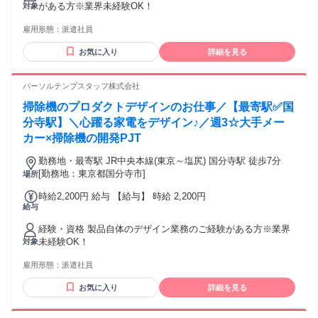
がある方※業界未経験OK！
対象
雇用形態：
派遣社員
お気に入り
詳細を見る
パーソルテンプスタッフ株式会社
掃除機のプロダクトデザインのお仕事／【最寄駅✅国
分寺駅】＼心躍る家電をデザイン♪／週3☆大手メー
カー×掃除機の開発PJT
勤務地・最寄駅 JR中央本線(東京～塩尻) 国分寺駅 徒歩7分
[勤務地：東京都国分寺市]
場所
時給2,200円 給与 【給与】 時給 2,200円
給与
経験・資格 製品自体のデザイン業務のご経験がある方※業界
未経験OK！
対象
雇用形態：
派遣社員
お気に入り
詳細を見る