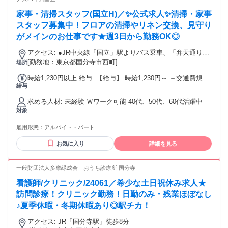
家事・清掃スタッフ(国立H)／✨公式求人✨清掃・家事
スタッフ募集中！フロアの清掃やリネン交換、見守り
がメインのお仕事です★週3日から勤務OK◎
アクセス: ●JR中央線「国立」駅よりバス乗車、「弁天通り
北」バス停下車徒歩1分
[勤務地：東京都国分寺市西町]
場所
時給1,230円以上 給与: 【給与】 時給1,230円～ ＋交通費規定
給与
内全額支給 ※労働時間が週所定20時間以上の場合、東京都居
住支援特別手当あり(勤続5年目まで月額20,000円) ※東京都居
求める人材: 未経験 Ｗワーク可能 40代、50代、60代活躍中
住支援特別手当付与対象の場合、時給は1,145円となります ・
対象
モデル給与・ ・9:00~16:00の実働6時間、週5日勤務、東京都
居住支援特別手当含む 月収:157,400円 【福利厚生・待遇】 昇
雇用形態：
アルバイト・パート
給 交通費規程内全額支給 残業手当 資格手当 年末年始手当 健
康保険、厚生年金保険、雇用保険、労災保険 資格取得祝い金
お気に入り
詳細を見る
資格取得支援制度（資格により上限4-13万円） 資格取得更新
手数料負担制度 制服貸与 食事補助
一般財団法人多摩緑成会 おうち診療所 国分寺
看護師/クリニック/24061／希少な土日祝休み求人★
訪問診療！クリニック勤務！日勤のみ・残業ほぼなし
♪夏季休暇・冬期休暇あり◎駅チカ！
アクセス: JR「国分寺駅」徒歩8分