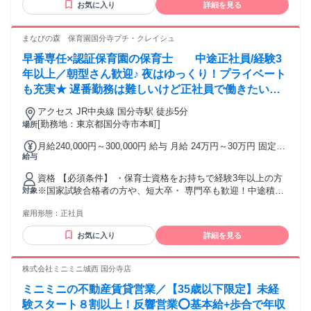
当） 10年目:1050万（月給＋インセンティブ＋賞与＋養成コー
お気に入り
詳細を見る
ス担当手当） 固定残業時間：1ヶ月あたり30時間 固定残業
代：1ヶ月あたり48200円〜 【試用期間】 試用期間の長さ：3
まなびの森 保育園国分寺プチ・クレイシュ
ヶ月 給与条件：本採用時と同様 総労働時間：本採用時と同様
固定残業：本採用時と同様
早番専任×認証保育園の保育士 中途正社員/経験3
年以上／朝型さん歓迎♪ 夜はゆっくり！プライベート
も充実★ 遅番勤務は難しいけど正社員で働きたい
方！
アクセス JR中央線 国分寺駅 徒歩5分
[勤務地：東京都国分寺市本町]
場所
月給240,000円～300,000円 給与 月給 24万円～30万円 固定残
給与
業時間（トータル） 4時間/月 残業代 1万円 四大卒 月給 25万
円～30万円 ※早番回数が月15日以上の場合、早番手当＋5000
資格 【必須条件】 ・保育士資格をお持ちで経験3年以上の方
円 ※別途、経験手当・管理職手当・リーダー手当あり ★2027
※国家試験合格者の方や、短大卒・ 専門卒も歓迎！中途積極
対象
年4月、保育士正社員の月給アップが決定！月給25万円～31万
採用中！ ■20代、30代、40代の方活躍中 ■第二新卒歓迎・ブ
円（四大卒月給26万円～31万円）★
雇用形態：
正社員
ランク歓迎 ■ハローワークで求職中の方歓迎 ■U・Iターン歓迎
主婦活躍中、子育てママ活躍中、夜勤なし
お気に入り
詳細を見る
株式会社ミニミニ城西 国分寺店
ミニミニの不動産賃貸営業／【35歳以下限定】未経
験スタート８割以上！反響営業⭕️基本給+歩合で年収