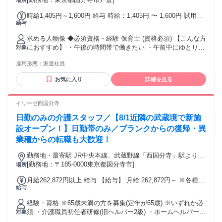
場所
時給1,405円～1,600円 給与 時給：1,405円 〜 1,600円 試用期
給与
間 試用期間：なし
求める人物像 ◆必須資格・経験 保育士 (資格必須) 【こんな方
におすすめ】 ・午後の時間帯で働きたい ・午前中にゆとりが
対象
ある働き方がしたい
雇用形態：
派遣社員
お気に入り
詳細を見る
イリーゼ西国分寺
日勤のみの介護スタッフ／【8/1近隣の武蔵境で新施
設オープン！】日勤帯のみ／ブランクからの復帰・異
業種からの転職も大歓迎！
勤務地・最寄駅 JR中央本線、武蔵野線「西国分寺」駅より徒
歩約3分(約170m)
[勤務地：〒185-0000東京都国分寺市]
場所
月給262,872円以上 給与 【給与】 月給 262,872円～ ※各種手
給与
当(地域手当、職種手当、みなし残業手当等)を含む ※みなし
残業代は10,000円／5.4時間分を含む(超過分は別途支給) 【収
経験・資格 ※65歳未満の方を募集(定年が65歳) ※いずれか必
入例】 ＊月収285,872円 …月給＋子供手当8,000円／1人＋住
須 ・介護職員初任者研修(旧ヘルパー2級) ・ホームヘルパー1
対象
宅手当15,000円(賃貸) 【交通費】 上限3万円/月
級 ・介護福祉士実務者研修 ・介護職員基礎研修 ・介護福祉