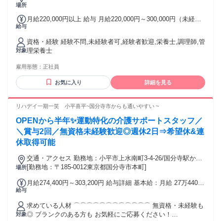
場所
月給220,000円以上 給与 月給220,000円～300,000円（未経験
給与
可・経験・能力による） 固定残業代 14,000円（7.5時間分含
む） ※超過分は別途支給
資格・経験 経験不問,未経験者可,経験者歓迎,栄養士,調理師,管
理栄養士
対象
雇用形態：
正社員
お気に入り
詳細を見る
リハデイ一期一笑 小平喜平~国分寺市からも通いやすい ~
OPENから半年✨運動特化の介護サポートスタッフ／
＼賞与2回／無資格未経験歓迎◎週休2日⇒希望休&連
休取得可能
交通・アクセス 勤務地：小平市上水南町3-4-26/国分寺駅から
車で約10分
[勤務地：〒185-0012東京都国分寺市本町]
場所
月給274,400円～303,200円 給与詳細 基本給：月給 27万4400
給与
円 〜 30万3200円 固定残業代：なし 【一律手当】 全員に一律
で支払われる通勤・皆勤・家族手当金額：あり 全員に一律で
求めている人材 ⌒⌒⌒⌒⌒⌒⌒⌒⌒⌒⌒⌒ 無資格・未経験も
支払われるその他手当金額：あり ●試用期間あり(3～6ヶ月)
◎ ブランクのある方も お気軽にご応募ください！
対象
・無資格・未経験の方 時給1,350円～ ※3か月後に契約社員へ