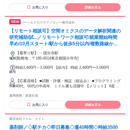
保育士経験のみの保育士さんも歓迎 【こんな方にピッタリ】
お気に入り
詳細を見る
・子どもたちと一緒に成長したい方 ・チームワークを大切に
できる方 ・「子ども中心の保育」を実践したい方 ・ワークラ
イフバランスを重視したい方 ・長期的に安定して働きたい方
パーソルクロステクノロジー株式会社
【こんな方は是非ご応募ください】 ・安定した事業で腰を据
えて働きたい方 ・保育士の資格を生かしたい方！ ・主婦（主
【リモート相談可】空間オミクスのデータ解析関連の
夫）も活躍中！ ・男性も女性も活躍中！ ・20代30代の若手、
研究補助/試...／リモートワーク相談可/就業開始時間
第二新卒の方から、40代49代の中高年（ミドルシニア層）の
早め/10月スタート/駅から徒歩5分以内/複数路線から
方も活躍！ ・ハローワーク求人です！是非Indeedよりご応募
通勤可、好立地オフィス/経験を活かせます/大手総合
ください！ ・学童保育をしながら、保育士資格を取られた
【最寄り駅】 ・国分寺駅
電機メーカー勤務
方！ ・病院内、企業内、託児所などの認可外保育園での勤務
[勤務地：〒185-0014東京都国分寺市]
場所
経験しかない方も活躍中！
時給2,400円～3,000円 【給与】 時給 2,400円〜3,000円
給与
【応募資格】 ■試験・評価・検証（組込み） ■プログラミング
40代、50代の中高年、ミドル層も活躍中 【メリット】 #産
対象
休・育休取得実績あり #社会保険完備 #育休制度あり #交通費
雇用形態：
派遣社員
支給 #育児サポートあり #長期 #残業月平均20時間以内 #50代
も応募可 #駅近5分以内 #第二新卒歓迎
お気に入り
詳細を見る
株式会社ファル・メイト
薬剤師／◇駅チカ◇即日募集◇週40時間◇時給3500