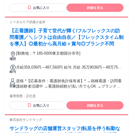
貢献度で給与を査定し、月給が決まります。
担） ・転勤（転居を伴う異動）は本人が同意した場合のみ 固
方（定年が60歳のため）
定残業代の有無：なし ■交通費 規定支給 通勤手当（上限月5
お気に入り
詳細を見る
万円まで）
トータルケア武蔵小金井
【正看護師】子育て世代が輝く/フルフレックスの訪
問看護／＼シフトは自由自在／【フレックスタイム制
を導入】◎最初から高月給＋賞与◎ブランク不問
[勤務地：〒185-0000東京都国分寺市]
場所
月給359,036円～487,560円 給与 月給 35万9036円～48万7560
給与
円 （一律手当を含む）
資格 *【応募条件：看護師免許保有者】* →病棟看護・訪問看
護経験者活躍中 →看護師経験が浅い方でもOK →ブランクあ
対象
り・育休明けOK →第二新卒の方・フリーターの方OK →家
雇用形態：
正社員
庭・子育てと両立したい方OK *＼＼こんな方におすすめです
『育休明けで働ける職場を探している』 『シフトが柔軟な職
お気に入り
詳細を見る
場で働きたい』 *↓↓下記経験がある方にもぜひ↓↓* ◎総合病
院・大学病院・クリニック ◎介護施設・デイサービス・訪問
看護 等
株式会社サンドラッグ
サンドラッグの店舗運営スタッフ(転居を伴う転勤な