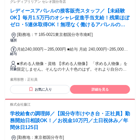
グレディブリリアン セレオ国分寺店
レディースアパレルの接客販売スタッフ／【未経験
OK】毎月1.5万円のオシャレ促進手当支給！残業ほぼ
ゼロ・5連休取得OK！無理なく働けるアパレルのお
仕事です
[勤務地：〒185-0021東京都国分寺市南町]
場所
月給240,000円～285,000円 ■給与 月給 240,000円~285,000円
給与
※アパレル販売経験者はこの限りではありません ※経験者の
方は前職給与をお申し出ください。 ※前職給与額、これまで
■求める人物像・資格 【求める人物像】 「求める人物像」を
のスキル・経験を参考に個別に給与額をご提示致します。 ・
限定しません。そんなの十人十色のはず。それより自分の強
対象
残業手当 ・各種報奨金制度（規定有） ・賞与/年2回（昨年度
みを最大限に活かすこと。弱みはチームで補完し合あうこと
実績 平均2.36ヶ月/年） ・昇給/年1回 ・社会保険完備 ・社員
雇用形態：
正社員
が当社のモットーです。 【応募資格】 ・高卒以上 ・59歳未
割引（30～50％引き） ・病児保育費・日祝託児費用（半額負
満の方（定年が60歳のため） ・学歴不問、資格不問、経験不
担） ・転勤（転居を伴う異動）は本人が同意した場合のみ 固
お気に入り
詳細を見る
問 【こんな方におすすめです！】 ・20代、30代、40代女性ス
定残業代の有無：なし ■交通費 規定支給 通勤手当（上限月5
タッフ活躍中！（スタッフ平均年齢： 33歳） ・アパレル販売
万円まで）
経験者は優遇します ・もちろん未経験でも大歓迎！ ・美容
株式会社藤江
師、飲食店、接客販売など異業種からの転職者も活躍中！ ・
学校給食の調理師／【国分寺市けやき台・正社員】勤
鞄や雑貨、服飾・ファッションやおしゃれがお好きな方 ・店
長やマネージャー等、様々なキャリアに挑戦したい方 ・成長
務開始日相談OK！／お祝金10万円／土日祝休み／年
意欲のある方 ・人と接することが好きな方 ・仕事とプライベ
間休日125日
ートを両立したい主婦（夫）さん ・チームワークを大切にす
る方 ・Iターン、Uターンをご希望の方
[勤務地：東京都国分寺市]