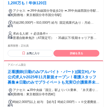
1,200万も！年休120日
アクセス: ⏩️JR中央線国分寺徒歩2分 ⏩️JR中央線西国分寺駅徒
歩22分 ⏩️西武国分寺線恋ヶ窪駅徒歩32分
[勤務地：東京都国分寺市国分寺駅]
場所
月給280,000円～910,000円 給与: 固定残業代あり：月給
給与
￥280,000 〜 ￥910,000は1か月当たりの固定残業代
￥70,000（41時間相当分）を含む。41時間を超える残業代は
求める人材: ⭐️ 必須条件⭐️ ┈┈┈┈┈┈┈┈┈┈┈┈┈┈ ・
追加で支給する。 月給28万円以上 + インセンティブ （固定
普通自動車免許（AT限定可） ・35歳以下/長期キャリア形成
対象
残業代¥70,000〜を含む） ※入社2年までは賞与保証あり └年
のため※例外事由(3号のイ) ⭐️ こんな方におすすめ⭐️
2回業績により支給 ＜年収例＞ 入社4年目（男／係長） ・年
雇用形態：
正社員
┈┈┈┈┈┈┈┈┈┈┈┈┈┈ ・長く続けられる職場で正社
収700万（月収：34万+インセンティブ年2回+キャンペーン）
員として働きたい ・人気エリアで、成果につながりやすい営
・年間接客数：290 ・成約数：197 ・成約率：67.9％ 入社2年
お気に入り
詳細を見る
業がしたい ・賃貸情報、不動産情報、間取りを見るのが好き
目（女／主任） ・年収450万（月収：27万+インセンティブ年
な方 ・チームでの取り組みが好きな方 ・前職の不規則なシフ
2回+キャンペーン） ・年間接客数：132 ・成約数：70 ・成約
ト制の働き方から生活リズムを整えたい方 ・不動産営業とし
アズハイム国立
率：53％ ＜稼げる理由＞ ・都内の人気主要エリアだからこ
てキャリアアップしたい方 ⭐️ 現在活躍しているメンバー⭐️
そ、多くのお客様がご来店 ・取扱物件数はエリア上位レベル
正看護師(日勤のみ/アルバイト・パート)(国立H)／✨
┈┈┈┈┈┈┈┈┈┈┈┈┈┈ ・アパレル販売 ・飲食店ホー
・法人対応、社宅の取り扱いも多数 ・知名度も高く、稼ぐ土
ル・店長 ・引越しスタッフ ・フリーター ・異業種の営業・
公式求人✨2025年11月新規オープン！看護スタッフ
台が整っています ・成約数に応じて給与にしっかり反映され
接客・受付 不動産仲介／宅建士／賃貸管理／不動産営業／ 不
募集★日勤のみでプライベートも充実◎介護業界未経
ます！ ・その上、各種報奨金制度も充実！ ・店舗ごとのキャ
動産事務・宅建事務といった経験ももちろん活かせます！ 20
ンペーンもあり、チームで頑張る風土があります ・年収1,200
験の方も大歓迎！
代、30代のスタッフが多く活躍しています。
アクセス: ●JR中央線「国立」駅よりバス乗車、「弁天通り
万円を超えるプレイヤーもおります！
北」バス停下車徒歩1分
[勤務地：東京都国分寺市西町]
場所
時給2,000円以上 給与: 【給与】時給2,000円～＋※交通費規定
給与
内全額支給 【福利厚生】 ・昇給 ・交通費規程内全額支給 ・