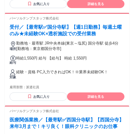
お気に入り
詳細を見る
パーソルテンプスタッフ株式会社
受付／【最寄駅✅国分寺駅】【週1日勤務】毎週土曜
のみ★未経験OK×透析施設での受付業務
勤務地・最寄駅 JR中央本線(東京～塩尻) 国分寺駅 徒歩4分
[勤務地：東京都国分寺市]
場所
時給1,550円 給与 【給与】 時給 1,550円
給与
経験・資格 PC入力できればOK！※業界未経験OK！
対象
雇用形態：
派遣社員
お気に入り
詳細を見る
パーソルテンプスタッフ株式会社
医療関係業務／【最寄駅✅西国分寺駅】【西国分寺】
来年3月まで！キリ良く！眼科クリニックのお仕事