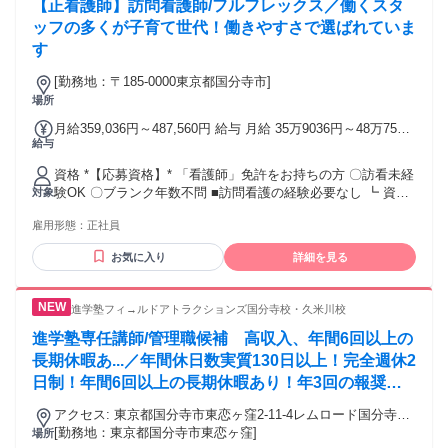
【正看護師】訪問看護師/フルフレックス／働くスタ
容師、エステティシャン、清掃員、フロントスタッフ、受付
事務、パチンコ店員など様々な経験をお持ちの方が活躍され
ッフの多くが子育て世代！働きやすさで選ばれていま
ています。
す
[勤務地：〒185-0000東京都国分寺市]
場所
月給359,036円～487,560円 給与 月給 35万9036円～48万7560
給与
円 （一律手当を含む）
資格 *【応募資格】* 「看護師」免許をお持ちの方 〇訪看未経
験OK 〇ブランク年数不問 ■訪問看護の経験必要なし ┗ 資格
対象
取り立ての若手OK ┗ 経験が浅い方OK ＞こんな方が活躍中で
雇用形態：
正社員
す 〇新卒・第二新卒・既卒 〇20代・30代若手 〇40代・60代
ミドル 〇同業からの転職（診療科は不問） 〇ブランクあり・
お気に入り
詳細を見る
育休からの復帰 子育てと両立したい方！ 子育てが落ちついた
方！ 安定した環境で長く活躍したい方！ ハローワークでお探
しの方もぜひ！
進学塾フィ→ルドアトラクションズ国分寺校・久米川校
進学塾専任講師/管理職候補 高収入、年間6回以上の
長期休暇あ...／年間休日数実質130日以上！完全週休2
日制！年間6回以上の長期休暇あり！年3回の報奨金
で年収800万も可能！見学大歓迎！
アクセス: 東京都国分寺市東恋ヶ窪2-11-4レムロード国分寺1
[勤務地：東京都国分寺市東恋ヶ窪]
階 国分寺駅より徒歩12分
場所