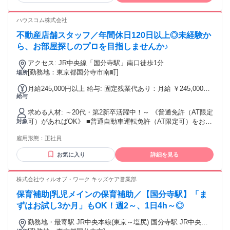
ど、前職の経歴も様々です 「葬祭ディレクターとしてもっと
幅広いニーズに応えていきたい」と入社した経験者も活躍中
ハウスコム株式会社
です！ 年齢の条件と理由：例外事由1号・59歳以下(定年のた
不動産店舗スタッフ／年間休日120日以上◎未経験か
め)
ら、お部屋探しのプロを目指しませんか♪
アクセス: JR中央線「国分寺駅」南口徒歩1分
[勤務地：東京都国分寺市南町]
場所
月給245,000円以上 給与: 固定残業代あり：月給 ￥245,000以
給与
上は1か月当たりの固定残業代￥39,350（25時間相当分）を含
む。25時間を超える残業代は追加で支給する。 ■想定年収300
求める人材: ～20代・第2新卒活躍中！～ 《普通免許（AT限定
～600万円 ■月給24万5,000円～ ・基本給：18万5,650円～ ・
可）があればOK》 ■普通自動車運転免許（AT限定可）をお持
対象
月の定額手当：歩合調整給1万円、資格調整給1万円 ・固定残
ちの方 ■実際の運転経験がある方 ※内見時に社用車を運転す
業手当：3万9,350円～（月25時間分／超過分は別途支給）
雇用形態：
正社員
るため 《業界・職種経験は問いません》 ■未経験者歓迎 ■第
―――――――――――――――――――― ■年収例 入社2年
二新卒・ブランクOK ■宅地建物取引士の資格をお持ちの方は
目・営業例：400万円 （月給25万2000円＋歩合給） 28歳・店
お気に入り
詳細を見る
尚可 ※宅建資格は必須ではありません。 《こんな方にピッタ
長例：530万円 （月給34万円＋歩合給）
リ！》 ・人と接することが好きな方 ・お客様に寄り添った仕
―――――――――――――――――――― ■歩合あり：前
事がしたい方 ・頑張りを正当に評価される環境で働きたい方
株式会社ウィルオブ・ワーク キッズケア営業部
月分が加算されます ■賞与あり：年2回(6月・12月) ■昇給あ
・未経験から新しい仕事に挑戦したい方 ・チームで協力しな
り：年1回 ―――――――――――――――――――― ■諸手
保育補助|乳児メインの保育補助／【国分寺駅】「ま
がら働きたい方 ・キャリアアップを目指したい方
当（条件あり） ・家族手当 ・住宅手当 ・保育手当(早期復職
ずはお試し3か月」もOK！週2～、1日4h～◎
の場合は最大4万円) ・通勤手当(最大4万円/月) ・宅建資格手
当(2万円)
勤務地・最寄駅 JR中央本線(東京～塩尻) 国分寺駅 JR中央本