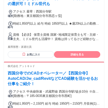
第二新卒の方から、40代49代の中高年（ミドルシニア層）の
の選択可！ミドル世代も
方も活躍！ ・ハローワーク求人です！是非Indeedよりご応募
ください！ ・学童保育をしながら、保育士資格を取られた
アクセス 最寄：西国分寺駅
方！ ・病院内、企業内、託児所などの認可外保育園での勤務
[勤務地：東京都国分寺市西恋ヶ窪]
場所
経験しかない方も活躍中！
時給1,850円以上 給与 時給 1850円以上 ★週20h以上の勤務で
給与
時給50円アップ！ 交通費：通勤交通費全額支給 交通費全額支
給(ガソリン代も支給！)
資格 【必須】 保育士資格 国家･地域限定保育士も可 - 主婦・
主夫、ミドル世代も活躍中！ 資格は持ってるけど経験がない
対象
方歓迎！ 子供が好きな方歓迎！ - シフトや職場の雰囲気な
雇用形態：
派遣社員
ど、 専門のスタッフが貴方の希望に沿った 職場を紹介しま
す！ - 幼稚園、子育て支援員、ベビーシッターや 小規模保育
お気に入り
詳細を見る
園、学童保育、病院内保育、 などの経験も活かせる職場です
◎ - 労働者派遣法に基づき、 週20時間未満のお仕事を希望さ
れる場合は 下記に該当する方が対象となります。 ＊60歳以上
株式会社 アットキャド
＊昼間学生（雇用保険法の適用を受けない学生） ＊副業とし
西国分寺でのCADオペレーター／【西国分寺】
て従事する人（本業年収が500万円以上） ＊主たる生計者で
ない人かつ世帯年収が500万円以上
AutoCAD/Jw_cad/RevitなどCAD経験を活かせるお
仕事をご紹介！
アクセス 中央線快速・武蔵野線 西国分寺駅/徒歩10分 ※自転
車・車通勤可能
[勤務地：〒185-0035東京都国分寺市西町]
場所
時給1,950円～2,150円 給与 時給 1950円～2150円 月収例(1)
給与
312,000円=時給1950円×8時間×月20日勤務の場合 月収例(2)