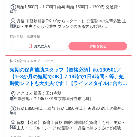
時給1,500円～1,700円 給与 時給 1500円～1700円 交通費：通
給与
勤交通費全額支給 ★交通費全額支給(ガソリン代も支給！)
資格 未経験相談OK！0からスタートして活躍中の先輩多数 主
婦・主夫さんも活躍中 ブランクのある方も歓迎♪
対象
―――――――――――――――― 以前看護師・准看護師で
雇用形態：
派遣社員
働いていたけど ブランクもあるし、本復帰は不安... 趣味や家
庭優先で働きたい... などという方も大歓迎！ 専門のスタッフ
お気に入り
詳細を見る
が貴方の希望に沿った 職場を紹介します♪
―――――――――――――――― 看護助手（ナースエイ
ド）、 看護補助者の経験はもちろん、 介護職員、介護スタッ
株式会社ウィルオブ・ワーク
フ経験や ホームヘルパー、ケアマネージャー、 介護福祉士な
短期の保育補助スタッフ【資格必須】/kc130501／
ど、 看護系以外の資格・経験も活かせる職場です
―――――――――――――――― 日本・中国・ベトナム・
【1~3か月の短期でOK】7-19時で1日4時間～等、短
フィリピン・ネパール出身の方など、 グローバルなスタッフ
時間シフトも大丈夫です！【ライフスタイルに合わせ
が活躍中 ―――――――――――――――― 事業内容 派遣
て働こう♪】
／(派)13-080490・請負／登録制
アクセス 最寄：国分寺駅
――――――――――――――――
[勤務地：〒185-0001東京都国分寺市北町]
場所
時給1,850円以上 給与 時給 1850円以上 ★週20h以上の勤務で
給与
時給50円アップ！ 交通費：通勤交通費全額支給 交通費全額支
給(ガソリン代も支給！)
資格 【必須】 保育士資格 国家･地域限定保育士も可 - 主婦・
主夫・ミドル・シニアも活躍中！ 資格は持ってるけど経験が
対象
ない方歓迎！ ブランクのある方歓迎！ 子どもが好きな方歓