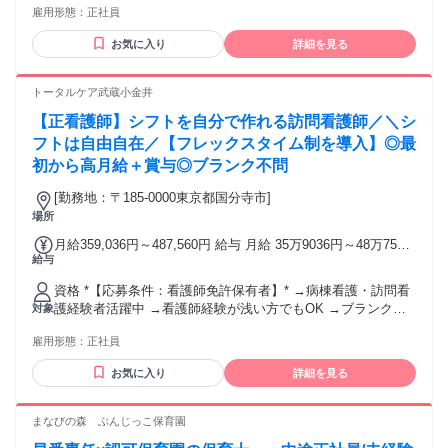
雇用形態：
正社員
士
お気に入り
詳細を見る
トータルケア武蔵小金井
【正看護師】シフトを自分で作れる訪問看護師／＼シ
フトは自由自在／【フレックスタイム制を導入】◎最
初から高月給＋賞与◎ブランク不問
[勤務地：〒185-0000東京都国分寺市]
場所
月給359,036円～487,560円 給与 月給 35万9036円～48万7560
給与
円 （一律手当を含む）
資格 *【応募条件：看護師免許保有者】* →病棟看護・訪問看
護経験者活躍中 →看護師経験が浅い方でもOK →ブランクあ
対象
り・育休明けOK →第二新卒の方・フリーターの方OK →家
雇用形態：
正社員
庭・子育てと両立したい方OK *＼＼こんな方におすすめです
『育休明けで働ける職場を探している』 『シフトが柔軟な職
お気に入り
詳細を見る
場で働きたい』 *↓↓下記経験がある方にもぜひ↓↓* ◎総合病
院・大学病院・クリニック ◎介護施設・デイサービス・訪問
看護 等
まなびの森 ぶんじっこ保育園