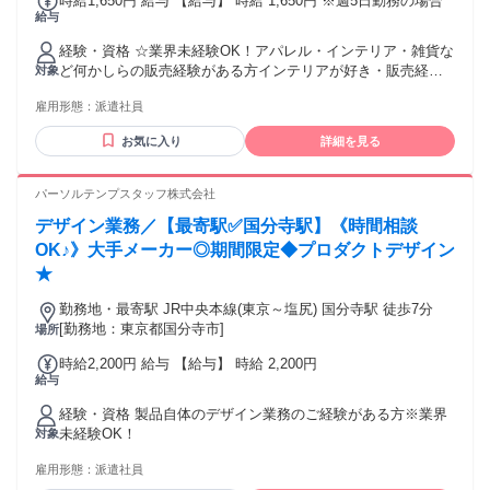
時給1,650円 給与 【給与】 時給 1,650円 ※週5日勤務の場合
給与
経験・資格 ☆業界未経験OK！アパレル・インテリア・雑貨な
ど何かしらの販売経験がある方インテリアが好き・販売経験
対象
を活かしたい方、歓迎！
雇用形態：
派遣社員
お気に入り
詳細を見る
パーソルテンプスタッフ株式会社
デザイン業務／【最寄駅✅国分寺駅】《時間相談
OK♪》大手メーカー◎期間限定◆プロダクトデザイン
★
勤務地・最寄駅 JR中央本線(東京～塩尻) 国分寺駅 徒歩7分
[勤務地：東京都国分寺市]
場所
時給2,200円 給与 【給与】 時給 2,200円
給与
経験・資格 製品自体のデザイン業務のご経験がある方※業界
未経験OK！
対象
雇用形態：
派遣社員