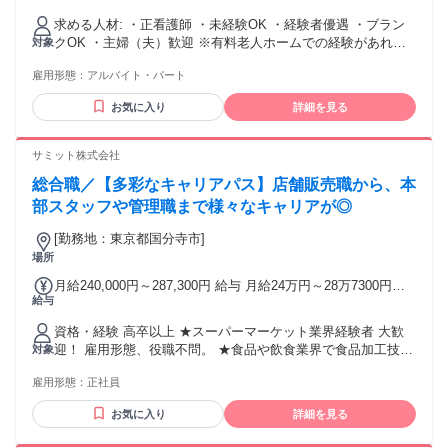
健康保険、厚生年金保険、雇用保険、労災保険（法定通り）
求める人材: ・正看護師 ・未経験OK ・経験者優遇 ・ブラン
・制服貸与 ・食事補助 ■手当 残業手当/資格手当/年末年始手
クOK ・主婦（夫）歓迎 ※有料⽼⼈ホームでの経験があれば
対象
当 ■資格取得支援制度 資格取得更新手数料負担制度（規定あ
尚可
り）、介護支援専門員合格祝い金 ■祝金・謝礼等 スタッフ紹
雇用形態：
アルバイト・パート
介制度（謝礼金あり）/永年勤続表彰制度/慶弔見舞金制度/ご
入居者紹介制度 ■リフレッシュ サークル制度 ■健康 健康診断/
お気に入り
詳細を見る
ストレスチェック制度/first call（チャット型医療相談）/悩み
事・健康相談窓口 ■社内イベント 全社決起総会/社内イベント
サミット株式会社
（ボウリング大会） ■研修 入社時研修/職種別・役職別研修/介
護福祉士受験対策講座/介護支援専門員受験対策講座"
総合職／【多彩なキャリアパス】店舗販売職から、本
部スタッフや管理職まで様々なキャリアが◎
[勤務地：東京都国分寺市]
場所
月給240,000円～287,300円 給与 月給24万円～28万7300円＋
給与
諸手当 ※年齢・経験などを考慮の上、決定します。 ※当社チ
ーフ職相当以上のご経験をお持ちの方については、個別に相
資格・経験 高卒以上 ★スーパーマーケット業界経験者 大歓
談いたします。 ＜諸手当＞ ■交通費全額支給 ■時間外手当 ■
迎！ 雇用形態、役職不問。 ★食品や飲食業界で食品加工技術
対象
扶養手当 （※支給条件あり） 【モデル月給例】 26万5,000円
をお持ちの方も大歓迎！ パン製造、鮮魚加工などの経験も活
＋諸手当（22歳） 27万9,300円＋諸手当（25歳） 28万7,300円
雇用形態：
正社員
かせます。 ★同業での管理職経験（店長など）のある方につ
＋諸手当（27歳） 【モデル年収例】 年収420万円（大卒初任
きましては、 個別に待遇等の相談をさせていただきます。 ★
給26万5,000円×12カ月＋諸手当＋賞与） ※賞与額は入社月に
お気に入り
詳細を見る
もちろん未経験の方も歓迎！ 充実した研修制度があるため、
よって変動
未経験の方でも安心です