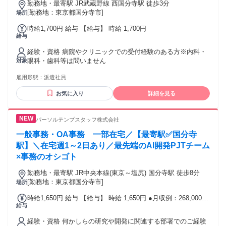
勤務地・最寄駅 JR武蔵野線 西国分寺駅 徒歩3分
[勤務地：東京都国分寺市]
場所
時給1,700円 給与 【給与】 時給 1,700円
給与
経験・資格 病院やクリニックでの受付経験のある方※内科・
眼科・歯科等は問いません
対象
雇用形態：
派遣社員
お気に入り
詳細を見る
パーソルテンプスタッフ株式会社
一般事務・OA事務 一部在宅／【最寄駅✅国分寺
駅】＼在宅週1～2日あり／最先端のAI開発PJTチーム
×事務のオシゴト
勤務地・最寄駅 JR中央本線(東京～塩尻) 国分寺駅 徒歩8分
[勤務地：東京都国分寺市]
場所
時給1,650円 給与 【給与】 時給 1,650円 ●月収例：268,000円
給与
＋残業代(21日就業の場合)
経験・資格 何かしらの研究や開発に関連する部署でのご経験