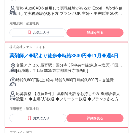
344,000円=時給2150円×8時間×月20日勤務の場合 ※経験・ス
資格 AutoCADを使用して実務経験がある方 Excel・Wordを使
キルによって異なります 交通費：交通費支給
用して実務経験がある方 ブランクOK 主婦・主夫歓迎 20代、
対象
30代、40代活躍中！ 即日勤務OK！9月開始・10月開始も相談
雇用形態：
派遣社員
OK！ 【こんな方も活躍しています】 ・理工系の学科履修で
AutoCADの使用経験をお持ちの方 ・内装レイアウト、建築、
お気に入り
詳細を見る
土木の経験者 ・戸建やマンションの建築製図や土木製図の経
験がある方
株式会社ファル・メイト
薬剤師／◆駅より徒歩◆時給3800円◆11月◆週4日
交通アクセス 最寄駅：国分寺 JR中央本線(東京～塩尻)「国分
寺」から徒歩20分
[勤務地：〒185-0035東京都国分寺市西町]
場所
時給3,800円以上 給与 時給3,800円 時給3,800円＋交通費
給与
応募資格 【必須条件】 薬剤師免許をお持ちの方 ※経験者大
歓迎！ ◆主婦(夫)歓迎 ◆フリーター歓迎 ◆ブランクある方も
対象
OK
雇用形態：
派遣社員
お気に入り
詳細を見る
アズハイム国立