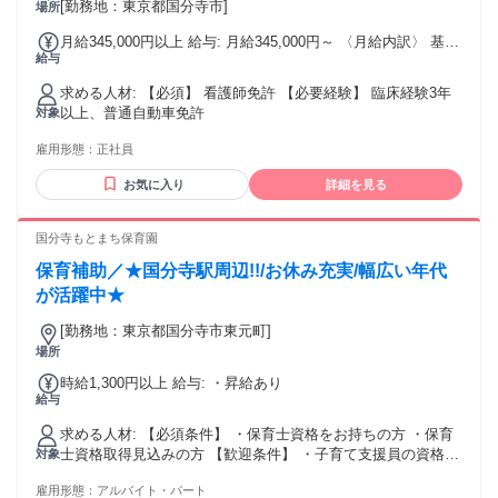
[勤務地：東京都国分寺市]
場所
月給345,000円以上 給与: 月給345,000円～ 〈月給内訳〉 基本
給与
給：242,000円～ 職能給：103,000円 固定残業代：なし
求める人材: 【必須】 看護師免許 【必要経験】 臨床経験3年
以上、普通自動車免許
対象
雇用形態：
正社員
お気に入り
詳細を見る
国分寺もとまち保育園
保育補助／★国分寺駅周辺!!/お休み充実/幅広い年代
が活躍中★
[勤務地：東京都国分寺市東元町]
場所
時給1,300円以上 給与: ・昇給あり
給与
求める人材: 【必須条件】 ・保育士資格をお持ちの方 ・保育
士資格取得見込みの方 【歓迎条件】 ・子育て支援員の資格を
対象
お持ちの方 ・国家試験取得予定の方 ・未経験の方 ・ブラン
雇用形態：
アルバイト・パート
クがある方 ・子育て中の方 ・Uターン、Iターン歓迎 ・派遣