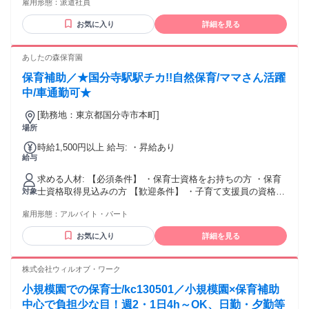
雇用形態：
派遣社員
迎！ 「2ヵ月～3ヵ月くらいの短期がいいな…」 「長期休暇中
だけ…」 そんな短期勤務もOKです◎ - 労働者派遣法に基づ
お気に入り
詳細を見る
き、 週20時間未満のお仕事を希望される場合は 下記に該当す
る方が対象となります。 ＊60歳以上 ＊昼間学生（雇用保険法
の適用を受けない学生） ＊副業として従事する人（本業年収
あしたの森保育園
が500万円以上） ＊主たる生計者でない人かつ世帯年収が500
保育補助／★国分寺駅駅チカ!!自然保育/ママさん活躍
万円以上
中/車通勤可★
[勤務地：東京都国分寺市本町]
場所
時給1,500円以上 給与: ・昇給あり
給与
求める人材: 【必須条件】 ・保育士資格をお持ちの方 ・保育
士資格取得見込みの方 【歓迎条件】 ・子育て支援員の資格を
対象
お持ちの方 ・国家試験取得予定の方 ・未経験の方 ・ブラン
雇用形態：
アルバイト・パート
クがある方 ・子育て中の方 ・Uターン、Iターン歓迎 ・派遣
保育士経験のみの保育士さんも歓迎 【こんな方にピッタリ】
お気に入り
詳細を見る
・子どもたちと一緒に成長したい方 ・チームワークを大切に
できる方 ・「子ども中心の保育」を実践したい方 ・ワークラ
イフバランスを重視したい方 ・長期的に安定して働きたい方
株式会社ウィルオブ・ワーク
【こんな方は是非ご応募ください】 ・安定した事業で腰を据
小規模園での保育士/kc130501／小規模園×保育補助
えて働きたい方 ・保育士の資格を生かしたい方！ ・主婦（主
夫）も活躍中！ ・男性も女性も活躍中！ ・20代30代の若手、
中心で負担少な目！週2・1日4h～OK、日勤・夕勤等