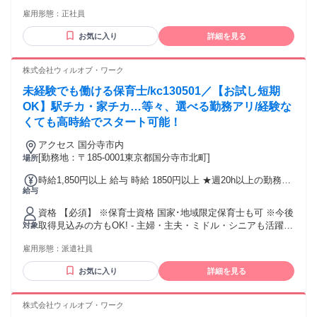
⌒⌒⌒⌒⌒⌒⌒⌒⌒⌒⌒⌒ 【必須】 ●普通自動車免許(AT限定
（規定あり） ・無資格・経験ありの方 月給261,600円～ ※3
雇用形態：
正社員
可) ※送迎があるため 【優遇】 ●初任者研修 ●ケアマネジャー
か月後に正社員へ（規定あり） ・正社員の給与 月給274,400
●介護福祉士 ●社会福祉士 ●社会福祉主事任用 資格や経験のあ
円～ 【各種待遇と手当】 ●昇給あり(年2回) ●賞与あり(年2回)
お気に入り
詳細を見る
る方は待遇条件等を考慮いたします。
●残業代支給 ※残業があった場合は別途残業代を支給 ●各種手
当あり ※役職手当あり：9,000円～60,000円 （資格、経験、
株式会社ウィルオブ・ワーク
年数、業務習熟度による等級制） ※エコ手当あり(徒歩・自転
車通勤)：2,000円／月 ※居住支援特別手当あり：20,000円／
未経験でも働ける保育士/kc130501／【お試し短期
月 ※稼働率手当あり：5,000円～40,000円 ※他手当あり ●家
OK】駅チカ・家チカ…等々、選べる勤務アリ/経験な
賃補助 ※最大8万円（条件あり） ●交通費全額支給 ●資格取得
くても高時給でスタート可能！
支援あり(資格取得費用は当社全額負担) ※働きながら出勤扱
いで資格が取れます！
アクセス 国分寺市内
[勤務地：〒185-0001東京都国分寺市北町]
場所
時給1,850円以上 給与 時給 1850円以上 ★週20h以上の勤務で
給与
時給50円アップ！ 交通費：通勤交通費全額支給 交通費全額支
給(ガソリン代も支給！) マイカー通勤OK！ 駐車場代も別途支
資格 【必須】 ※保育士資格 国家･地域限定保育士も可 ※今後
給！
取得見込みの方もOK! - 主婦・主夫・ミドル・シニアも活躍
対象
中！ 資格は持ってるけど経験がない方歓迎！ ブランクのある
雇用形態：
派遣社員
方歓迎！ 子供が好きな方歓迎！ - 幼稚園、子育て支援員、ベ
ビーシッターや 小規模保育園、学童保育、病院内保育、 など
お気に入り
詳細を見る
の経験も活かせる職場です - 労働者派遣法に基づき、 週20時
間未満のお仕事を希望される場合は 下記に該当する方が対象
となります。 ＊60歳以上 ＊昼間学生（雇用保険法の適用を受
株式会社ウィルオブ・ワーク
けない学生） ＊副業として従事する人（本業年収が500万円