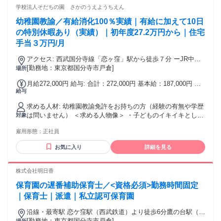
学校法人そだちの園 さかのうえようちえん
幼稚園教諭／有給消化100％実績｜有給に加えて10日
の特別休暇あり（実績）｜初年度27.2万円から｜住宅
手当３万円/月
アクセス: 西武国分寺線「恋ヶ窪」駅から徒歩７分 ーJR中央
線「国分寺」駅から「恋ヶ窪」駅まで1駅3分 ー教職員用の無
[勤務地：東京都国分寺市戸倉]
場所
償駐車場あり（交通費は電車運賃相当額を支給）
月給272,000円 給与: 合計：272,000円 基本給：187,000円 役
給与
職手当：26,000円 処遇改善手当：52,000円 ピアノ研鑽手当：
3,000円 シフト勤務手当：4,000円
求める人材: 幼稚園教諭免許をお持ちの方（経験の有無や学歴
は問いません） ＜求める人物像＞ ・子どものイキイキとした
対象
姿をみられる保育をしたい方 ・幼稚園教諭としての指導力を
雇用形態：
正社員
高めたい方 ・仕事と、子育てやプライベートを両立させたい
方 ・指導案など書類の読み書きが苦手でない方 ・ピアノが好
お気に入り
詳細を見る
きな方、興味がある方（月に１度、各自のレベルに応じてレ
ッスンをします。入職時のレベルは問いません） ・周囲の教
職員とこまめに連携してくださる方
株式会社明日香
保育園の遅番補助保育士／<資格必須>勤務時間固定
｜保育士｜派遣｜私立認可保育園
沿線・最寄駅 恋ケ窪駅（西武鉄道）より徒歩6分鷹の台駅（西
武鉄道）より徒歩20分西国分寺駅（JR在来線）より徒歩22分
[勤務地：東京都国分寺市戸倉]