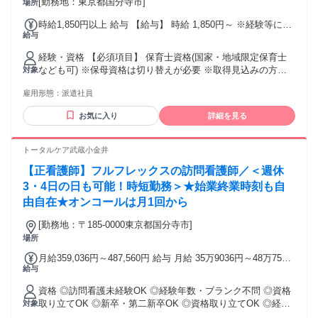
線(東京～塩尻)「国分寺駅」周辺
[勤務地：東京都国分寺市]
場所
時給1,850円以上 給与 【給与】 時給 1,850円～ ※経験等に応
給与
じて変動あり ※1年以上の継続勤務で昇給あり(規定あり) ※日
払い/週払いOK(規定あり) ★週20h以上の勤務で時給50円アッ
経験・資格 【必須項目】 保育士資格(国家・地域限定保育士
プ！ ■給料日 月末締め 翌月20日払い ■月収例 1850円×1日
なども可) ※保母資格は切り替えが必要 ※取得見込みの方も
対象
8h×21日=31万800円 【交通費】 ※上限3万円/月
可 【歓迎項目】 ・経験者歓迎 ・ブランク歓迎 ・主婦(主夫)活
雇用形態：
派遣社員
躍 ・年齢不問/経験不問 ・子どもに関する資格や経験をお持
ちの方 幼稚園教諭/放課後学童支援員/教員免許/塾講師/ 児童指
お気に入り
詳細を見る
導員/放課後等デイサービス/保育園や学校での看護・調理経験
＼こんな方も歓迎です／ ・子供は好きだけど激務で保育から
離れてしまった方 ・担任・書類・保護者対応などの正社員業
トータルケア武蔵小金井
務は避けたい！という方 ・補助でも給与はしっかり欲しい！
【正看護師】フルフレックスの訪問看護師／＜週休
という方 ・久々の復帰で最初は少なめの勤務からスタートし
たい方 経験の浅い方、ベテランさんまで、 ウィルオブ保育で
3・4日の日も可能！時短勤務＞★始業終業時刻も自
は様々な方が活躍しています♪ - 労働者派遣法に基づき、 週20
由自在★オンコールは月1回から
時間未満のお仕事を希望される場合は 下記に該当する方が対
象となります。 ＊60歳以上 ＊昼間学生(雇用保険法の適用を
[勤務地：〒185-0000東京都国分寺市]
受けない学生) ＊副業として従事する人(本業年収が500万円以
場所
上) ＊主たる生計者でない人かつ世帯年収が500万円以上 -
月給359,036円～487,560円 給与 月給 35万9036円～48万7560
給与
円 （一律手当を含む）
資格 ◎訪問看護未経験OK ◎経験年数・ブランク不問 ◎資格
取り立てOK ◎新卒・第二新卒OK ◎資格取り立てOK ◎経験
対象
浅めでもOK ※応募条件：看護師免許をお持ちの方 子育てと