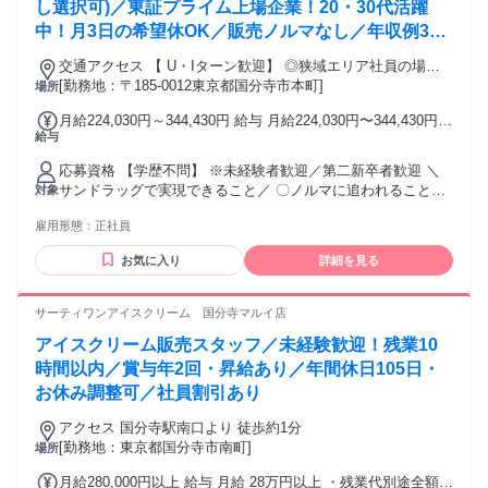
し選択可)／東証プライム上場企業！20・30代活躍
中！月3日の希望休OK／販売ノルマなし／年収例32
歳SV816万円／販促企画～商品管理など店舗運営が
交通アクセス 【 U・Iターン歓迎】 ◎狭域エリア社員の場合
メインの仕事
[勤務地：〒185-0012東京都国分寺市本町]
は 転居を伴う転勤はありません。 ◎マイカー通勤OK
場所
月給224,030円～344,430円 給与 月給224,030円〜344,430円
給与
ナショナル社員（全国転勤）：24万4030円～34万4430円 広域
エリア社員（規定エリア内転勤）：22万4030円～32万4430円
応募資格 【学歴不問】 ※未経験者歓迎／第二新卒者歓迎 ＼
狭域エリア社員（転居を伴う異動なし）：22万4030円～32万
サンドラッグで実現できること／ 〇ノルマに追われることな
対象
4430円 ※ナショナル社員・広域エリア社員は転居を伴う転勤
く お客様第一で仕事ができる。 〇販売スキルと専門スキルを
中、転勤手当を別途支給 エリア内転勤時：7000円～2万3000
雇用形態：
正社員
同時に 身に付けられる。 〇登録販売者の資格を取得できる。
円 エリア外転勤時：4万円～6万円
└業務時間中に 資格や業務の勉強ができます。 〇店長などポ
お気に入り
詳細を見る
ストアップが可能。 └長期に亘り、成長を支援します。 〇町
の第2のかかりつけ医のチームの 一員として、地域に貢献でき
る。 〇プライベートの充実を実現できる。 └月3日の希望休有
サーティワンアイスクリーム 国分寺マルイ店
アイスクリーム販売スタッフ／未経験歓迎！残業10
時間以内／賞与年2回・昇給あり／年間休日105日・
お休み調整可／社員割引あり
アクセス 国分寺駅南口より 徒歩約1分
[勤務地：東京都国分寺市南町]
場所
月給280,000円以上 給与 月給 28万円以上 ・残業代別途全額支