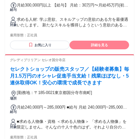
月給300,000円以上 【給与】 月給：30万円〜月給45万円(初年
給与
度/経験ありの場合) ※経験やスキルを考慮の上、当社規定に
より優遇致します。 ※交通費全支給(上限2万円) ※社会保険全
求める人材: 学ぶ意欲、スキルアップの意欲のある方を最優遇
支給 中学受験指導の知識や経験進路指導などに精通し、合格
いたします。 新たなスキルを獲得しようという意欲のある方
対象
実績や教材作成に貢献した先生で、 初年度40万円以上の月給
にはやりがいのある職場です。
の実績があります。 当塾では、毎年実技テスト、知識テスト
雇用形態：
正社員
がありますので、この結果と1年間の貢献度で給与を査定し、
月給が決まります。 【キャリアアップの道】 専任講師「クラ
お気に入り
詳細を見る
ス担任」「教科主任」など 30万/月～35万/月(経験ありの場
合) ↓ 「教室教務主任」または「校長補佐・校長代理」 35万/
グレディブリリアン セレオ国分寺店
月～45万/月 ↓ 「教務上席」「教務部長」「運営部長」または
「校長・副校長」 45万/月～55万/月 ↓ 「教務長」「運営部
セレクトショップの販売スタッフ／【経験者募集】毎
長」または「校長」 50万/月以上、または年俸成果報酬（実
月1.5万円のオシャレ促進手当支給！残業ほぼなし・5
質60万/月以上） ↓ 「取締役教務本部長」または「取締役運営
連休取得OK！安心の環境で成長できます
本部長」 年俸成果報酬(実質80万/月以上) …とキャリアップ
していきませんか？ 給与: 月給：30万円〜月給45万円(初年度/
[勤務地：〒185-0021東京都国分寺市南町]
経験ありの場合) ※経験やスキルを考慮の上、当社規定により
場所
優遇致します。 ※交通費全支給(上限2万円) ※社会保険全支給
◎中学受験指導の知識や経験進路指導などに精通し、合格実
月給240,000円～285,000円 ■給与 月給 240,000円~285,000円
績や教材作成に貢献した先生で、 初年度40万円以上の月給の
給与
※前職給与をお申し出ください。 ※前職給与額、これまでの
実績があります。 ◎年3回、校舎生徒人数と貢献度に応じて、
スキル・経験を参考に個別に給与額をご提示致します。 ・残
■求める人物像・資格 ＜求める人物像＞ 「求める人物像」を
報奨金を支給いたします。 貢献度が高い職員には、それに加
業手当 ・各種報奨金制度（規定有） ・賞与/年2回（昨年度実
限定しません。そんなの十人十色のはず。それより自分の強
対象
えてMVP報酬10万～30万を支給いたします。 当塾では、毎年
績 平均2.36ヶ月/年） ・昇給/年1回 ・社会保険完備 ・社員割
みを最大限に活かすこと。弱みはチームで補完し合あうこと
実技テスト、知識テストがありますので、この結果と1年間の
引（30～50％引き） ・病児保育費・日祝託児費用（半額負
雇用形態：
正社員
が当社のモットーです。 ＜応募資格＞ 高卒以上 59歳未満の