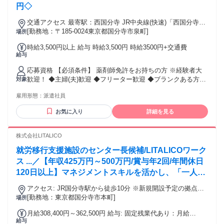
円◇
交通アクセス 最寄駅：西国分寺 JR中央線(快速)「西国分寺」
から徒歩3分
[勤務地：〒185-0024東京都国分寺市泉町]
場所
時給3,500円以上 給与 時給3,500円 時給3500円+交通費
給与
応募資格 【必須条件】 薬剤師免許をお持ちの方 ※経験者大
歓迎！ ◆主婦(夫)歓迎 ◆フリーター歓迎 ◆ブランクある方も
対象
OK
雇用形態：
派遣社員
お気に入り
詳細を見る
株式会社LITALICO
就労移行支援施設のセンター長候補/LITALICOワーク
ス ...／【年収425万円～500万円/賞与年2回/年間休日
120日以上】マネジメントスキルを活かし、「一人ひ
とりの"働きたい"にこたえる」リーダーへ！
アクセス: JR国分寺駅から徒歩10分 ※新規開設予定の拠点の
ため、詳細住所は未確定。 ※新規開設拠点を希望の場合、開
[勤務地：東京都国分寺市本町]
場所
設までは近隣拠点での勤務
月給308,400円～362,500円 給与: 固定残業代あり：月給
給与
￥308,400 〜 ￥362,500は1か月当たりの固定残業代