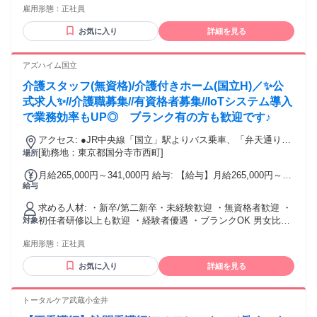
雇用形態：
正社員
両立したい主婦（主夫）さんから 若手ミドル世代まで幅広く
活躍中
お気に入り
詳細を見る
アズハイム国立
介護スタッフ(無資格)/介護付きホーム(国立H)／✨公
式求人✨//介護職募集//有資格者募集//IoTシステム導入
で業務効率もUP◎ ブランク有の方も歓迎です♪
アクセス: ●JR中央線「国立」駅よりバス乗車、「弁天通り
北」バス停下車徒歩1分
[勤務地：東京都国分寺市西町]
場所
月給265,000円～341,000円 給与: 【給与】月給265,000円～
給与
341,000円 ・給与例・ ■無資格・未経験、各種手当含めた場合
月給：26.5〜34.1万円 年収：352〜449.2万円 ■初任者研修、
求める人材: ・新卒/第二新卒・未経験歓迎 ・無資格者歓迎 ・
介護経験1年以上、各種手当含めた場合 月給：27.3〜34.6万円
初任者研修以上も歓迎 ・経験者優遇 ・ブランクOK 男女比割
対象
年収：362.2〜455.2万円 処遇改善手当 25,000円 夜勤手当
合は、3：7と、主婦をしながら働いている方が大勢います。
8,000円/回（月5回程度） 住宅手当 10,000円（世帯主の場
雇用形態：
正社員
また、20代、30代、40代、50代、60代まで幅広い世代が活躍
合） 東京都居住支援特別手当 20,000円（勤続6年目以降
中！ 介護のお仕事に少しでもご興味がある方、ご応募お待ち
10,000円） ※経験等による ※交通費規定内全額支給
お気に入り
詳細を見る
しております！ 未経験からスタートした先輩スタッフが多数
活躍しています！ ※未経験からスタートした前職とし
て、、、、営業、警備員、飲食店の接客、アパレル店員、ホ
トータルケア武蔵小金井
テルスタッフ、化粧品販売、百貨店、ブライダル、空港、美