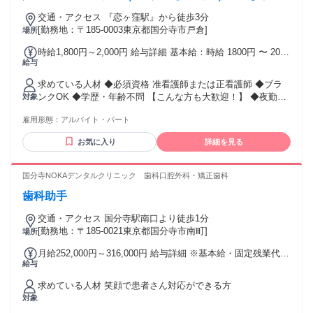
交通・アクセス 『恋ヶ窪駅』から徒歩3分
[勤務地：〒185-0003東京都国分寺市戸倉]
場所
時給1,800円～2,000円 給与詳細 基本給：時給 1800円 〜 2000
給与
円 ◆別途で処遇改善加算 300円/時間 ◆昇給あり
求めている人材 ◆必須資格 准看護師または正看護師 ◆ブラ
ンクOK ◆学歴・年齢不問 【こんな方も大歓迎！】 ◆夜勤の
対象
ない看護をしたい方 ◆ご家庭と両立しながら働きたい方 ◆一
雇用形態：
アルバイト・パート
人一人に寄り添った看護をしたい方 ◆小規模施設で働きたい
方 ＝＝＝＝＝＝＝＝＝＝ ● 障がい児者支援の経験が活かせま
お気に入り
詳細を見る
す ●児童発達支援・放課後等デイサービス・児童デイでの勤
務経験歓迎 ●障がい者福祉や福祉施設での実務経験がある方
優遇 ●第2新卒・中高年・主婦の方も多数活躍中
国分寺NOKAデンタルクリニック 歯科口腔外科・矯正歯科
歯科助手
交通・アクセス 国分寺駅南口より徒歩1分
[勤務地：〒185-0021東京都国分寺市南町]
場所
月給252,000円～316,000円 給与詳細 ※基本給・固定残業代の
給与
総額 基本給：月給 23万6000円 〜 30万円 固定残業代：あり 1
ヶ月あたり1万6000円（固定残業時間：1ヶ月あたり10時間）
求めている人材 笑顔で患者さん対応ができる方
固定残業時間を超えた勤務時間については別途残業代を支給
対象
する 【一律手当】 全員に一律で支払われる通勤・皆勤・家族