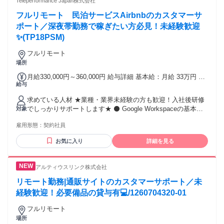
Teleperformance Japan株式会社
ある方 ◇PC作業が可能な方（Googleドライブ使用） ⭐求める
フルリモート 民泊サービスAirbnbのカスタマーサ
人物像 ￣￣￣￣￣￣￣￣￣￣￣￣￣￣￣￣￣￣ ＊チームワー
クを大切にできる方 ＊主体的に考え行動できる方 ＊マルチタ
ポート／深夜帯勤務で稼ぎたい方必見！未経験歓迎
スクを効率的にこなせる方 ＊報連相を徹底できる方 ＊オンラ
✨(TP18PSM)
インツールを活用した コミュニケーションが出来る方 ⭐使用
ツール ￣￣￣￣￣￣￣￣￣￣￣￣￣￣￣￣￣￣ ＊チャットワ
フルリモート
ーク ＊Google Workspace ＊社内wiki(NotePM) ⭐エンブライ
場所
トについて ￣￣￣￣￣￣￣￣￣￣￣￣￣￣￣￣￣￣ 男女比：
月給330,000円～360,000円 給与詳細 基本給：月給 33万円 〜
男性21％、女性79％ 平均年齢：33歳 有給取得率：100％ 前職
給与
36万円 固定残業代：なし 【一律手当】 全員に一律で支払わ
の経験職種： ITベンチャー人事 不動産会社の秘書、営業 アパ
れる通勤・皆勤・家族手当金額：あり 全員に一律で支払われ
レル人事 求人広告代理店 人材紹介会社 など
求めている人材 ★業種・業界未経験の方も歓迎！入社後研修
るその他手当金額：なし ▼給与 ＜オペレーター＞ 月給
でしっかりサポートします★ ⚫ Google Workspaceの基本操
対象
330,000円 ※深夜帯勤務の為、深夜割増を含めると月給は
作ができる方 ⚫ 顧客の気持ちやニーズを理解し、共感を持っ
360,000円ほどになります。 （※想定年収 4,320,000円～） ※
雇用形態：
契約社員
た対応ができる方 ⚫ コンシェルジュスタイルの高品質なカス
月の想定残業時間は5時間程度 (状況次第では別途 残業の依頼
タマーサポートスキルがある方 ⚫ 状況に応じた的確かつ適切
有) 【各種手当】 ■昇給 ※年1回(6月)昇給あり ■時間外手当(全
お気に入り
詳細を見る
な問題解決ができる方 ⚫ 顧客の心情とニーズを先回りして把
額支給) ■22:00以降深夜帯勤務分は法定通り時給の25%割増に
握・行動できる方 ⚫ 状況に応じた洗練された言語表現ができ
て給与計算 【お給与に関して】 ■当月末締めの、翌月末払い
る方 ⚫ VIP・ハイプロファイル顧客対応にふさわしいビジネ
となります。 ■入社日が月途中の場合は、初月は入社日～月
アルティウスリンク株式会社
スマナーがある方 ⚫ 深夜帯勤務が問題ない方 ※日本語対応
末までの日割り計算されたお給料でのお支払いとなります
のみなので、英語スキルは必要なし♪ ＜歓迎経験＞ ★3年以上
リモート勤務|通販サイトのカスタマーサポート／未
のコールセンター経験がある方 ★VIP、ホスピタリティ、コ
経験歓迎！必要備品の貸与有💻/1260704320-01
ンシェルジュ系の業務経験がある方 ★ホテル、航空業界での
業務経験がある方 ★プラチナカード会員様などの顧客対応経
フルリモート
験がある方 ★富裕層のお客様を対象とした接客経験がある方
場所