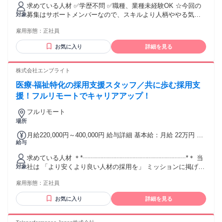
れる通勤・皆勤・家族手当金額：なし 全員に一律で支払われ
求めている人材 ✅学歴不問 ✅職種、業種未経験OK ☆今回の
るその他手当金額：なし
募集はサポートメンバーなので、スキルより人柄ややる気を
対象
評価したいと思っています♪ ※月次MTGのため、月に1回ほど
雇用形態：
正社員
東京オフィスに出社ができるメンバーを想定しています(日帰
りOK＋交通費1000円支給)。 ～こんな人と働きたい～ ・AIに
お気に入り
詳細を見る
興味がある方 ・chatGPT、Geminiなどを使っている方 ・スマ
ホが大好き！ ・IT業界に挑戦したい方 ・1年以上熱中した趣
味がある！ ■キャリアプラン 入社1～3ヶ月 当社の事業内容や
株式会社エンブライト
開発フローを学ぶことからスタート。データ入力や日程調整
医療‧福祉特化の採用支援スタッフ／共に歩む採用支
など、基礎的な事務作業から少しずつ慣れていただきます。
入社1年後 顧客対応や進捗管理など、制作チームと連携しなが
援！フルリモートでキャリアアップ！
らより幅広い業務をお任せします。 入社3～5年後 サポート事
フルリモート
務チームのリーダーとして、後輩の育成や業務フローの改善
場所
など、事業成長に直接関わるポジションへのステップアップ
も可能です！
月給220,000円～400,000円 給与詳細 基本給：月給 22万円 〜
給与
40万円 固定残業代：なし 【一律手当】 全員に一律で支払わ
れる通勤・皆勤・家族手当金額：なし 全員に一律で支払われ
求めている人材 ＊*┈┈┈┈┈┈┈┈┈┈┈┈┈┈┈┈*＊ 当
るその他手当金額：あり ※給与は経験を考慮して決定。 ・
社は 「より安くより良い人材の採用を」 ミッションに掲げて
対象
PC手当あり ・モニター購入手当あり ・交通費全額支給（四
います。 このミッションに共感し、 共に福祉業界の発展に貢
半期ミーティングの移動費全額負担） ・賞与あり（3.5ヶ月
雇用形態：
正社員
献したい という方をお待ちしています。 *＊
※前年度実績） ・昇給あり
┈┈┈┈┈┈┈┈┈┈┈┈┈┈┈┈＊* ⭐必須条件 ￣￣￣￣￣
お気に入り
詳細を見る
￣￣￣￣￣￣￣￣￣￣￣￣￣ ◆法人対応（窓口や営業）の経
験がある方 ⭐こんな方歓迎 ￣￣￣￣￣￣￣￣￣￣￣￣￣￣￣
￣￣￣ ◇人事・採用業務の経験がある方 ◇BtoBの業務経験が