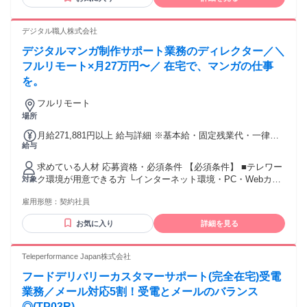
デジタル職人株式会社
デジタルマンガ制作サポート業務のディレクター／＼
フルリモート×月27万円〜／ 在宅で、マンガの仕事
を。
フルリモート
場所
月給271,881円以上 給与詳細 ※基本給・固定残業代・一律手
給与
当の総額 基本給：月給 19万6160円 〜 固定残業代：あり 1ヶ
月あたり7万721円 〜（固定残業時間：1ヶ月あたり45時間）
求めている人材 応募資格・必須条件 【必須条件】 ■テレワー
固定残業時間を超えた勤務時間については別途残業代を支給
ク環境が用意できる方 └インターネット環境・PC・Webカメ
対象
する 【一律手当】 全員に一律で支払われる通勤・皆勤・家族
ラ・ウィルス対策ソフト ■PhotoshopまたはCLIP STUDIO
手当金額：なし 全員に一律で支払われるその他手当金額：あ
雇用形態：
契約社員
PAINTの使用経験をお持ちの方 【歓迎条件】 ■マンガ制作の
り 1ヶ月あたり5000円
経験や、イラスト制作の経験をお持ちの方 ■CLIP STUDIO
お気に入り
詳細を見る
PAINT EXやPhotoshopCC、Illustrator、InDesignを使用できる
方 ■進行管理や資料作成の業務経験をお持ちの方
Teleperformance Japan株式会社
フードデリバリーカスタマーサポート(完全在宅)受電
業務／メール対応5割！受電とメールのバランス
◎(TP03R)