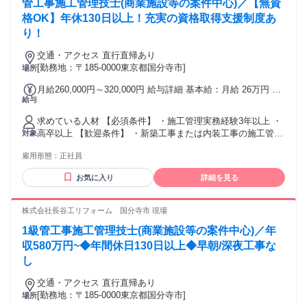
管工事施工管理技士(商業施設等の案件中心)／【無資
ともに働きやすい職場です ●20代〜50代まで幅広い年代が在
籍・活躍中！ ● 子育てが落ち着いた方活躍中 ●主婦スタッフ
格OK】年休130日以上！充実の資格取得支援制度あ
活躍中
り！
交通・アクセス 直行直帰あり
[勤務地：〒185-0000東京都国分寺市]
場所
月給260,000円～320,000円 給与詳細 基本給：月給 26万円 〜
給与
32万円 固定残業代：なし 【一律手当】 全員に一律で支払わ
れる通勤・皆勤・家族手当金額：なし 全員に一律で支払われ
求めている人材 【必須条件】 ・施工管理実務経験3年以上 ・
るその他手当金額：なし ✨下記はあくまで最低保証額です。
高卒以上 【歓迎条件】 ・新築工事または内装工事の施工管理
対象
あなたの経験や能力を考慮して決定します。 ・別途、賞与＋
経験 ※経験工法（木造、S造、RC造等）不問 ※経験建物種別
諸手当を支給 ・諸手当には時間外手当や資格手当等を含む
雇用形態：
正社員
（戸建て、ビル、商業施設等）不問 ※修繕工事が未経験の方
も歓迎 年齢の条件と理由：あり（制限事由：例外事由1号／
お気に入り
詳細を見る
65歳未満（65歳定年のため））
株式会社長谷工リフォーム 国分寺市 現場
1級管工事施工管理技士(商業施設等の案件中心)／年
収580万円~◆年間休日130日以上◆早朝/深夜工事な
し
交通・アクセス 直行直帰あり
[勤務地：〒185-0000東京都国分寺市]
場所