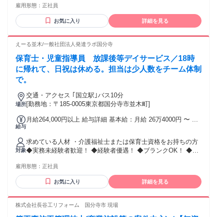
手当金額：あり 全員に一律で支払われるその他手当金額：な
雇用形態：
正社員
し 通勤手当（上限あり）、精勤手当あり、家族手当てあり
お気に入り
詳細を見る
えーる並木/一般社団法人発達ラボ国分寺
保育士・児童指導員 放課後等デイサービス／18時
に帰れて、日祝は休める。担当は少人数をチーム体制
で。
交通・アクセス ｢国立駅｣バス10分
[勤務地：〒185-0005東京都国分寺市並木町]
場所
月給264,000円以上 給与詳細 基本給：月給 26万4000円 〜 固
給与
定残業代：なし 【一律手当】 全員に一律で支払われる通勤・
皆勤・家族手当金額：なし 全員に一律で支払われるその他手
求めている人材 ・介護福祉士または保育士資格をお持ちの方
当金額：なし ◆別途で処遇改善加算 4万円 ◆昇給 ◆賞与年2
◆実務未経験者歓迎！ ◆経験者優遇！ ◆ブランクOK！ ◆子
対象
回（3～4か月分）
育てがひと段落し、培った経験を活かして フルタイムでしっ
雇用形態：
正社員
かりと働きたい方
―――――――――――――――――――― ●障がい児支
お気に入り
詳細を見る
援・発達障害サポートの経験が活かせます ●児童発達支援・
放課後等デイサービス・児童デイでの勤務経験歓迎 ●障がい
者福祉や福祉施設での実務経験がある方優遇 ●学歴・年齢不
株式会社長谷工リフォーム 国分寺市 現場
問◎ ●第2新卒・中高年・主婦の方も多数活躍中 ●男性・女性