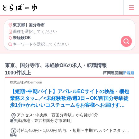
東京都
|
国分寺市
職種を選択してください
未経験OK
キーワードを選択してください
東京、国分寺市、未経験OKの求人・転職情報
1000件以上
関連度順
|
新着順
株式会社Willbermoon
【短期~中期バイト】アパレルECサイトの検品・梱包
業務スタッ...／<未経験歓迎/週3日～OK/西国分寺駅徒
歩1分>かわいいコスチュームをお客様へお届けする
ため、商品の品質チェックや梱包を行うお仕事です♪
アクセス: 中央線「西国分寺駅」から徒歩1分
[勤務地：東京都国分寺市泉町]
場所
時給1,450円～1,800円 給与: ・短期～中期アルバイトスタッフ
給与
大募集！ 時給1450円以上 期間：2026年8月～2027年1月