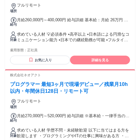
由：あり（例外事由3号のイ・29歳以下（長期勤続によるキャ
フルリモート
リア形成のため））
場所
月給260,000円～400,000円 給与詳細 基本給：月給 26万円 〜
給与
40万円 固定残業代：なし 【一律手当】 全員に一律で支払わ
れる通勤・皆勤・家族手当金額：なし 全員に一律で支払われ
求めている人材 💡必須条件 •高卒以上 •日本語による円滑なコ
るその他手当金額：なし 月給26万～40万円 ※前職経験や習得
ミュニケーション能力 •日本での継続勤務が可能 •フルタイム
対象
スキルに応じて調整 賞与年2回（夏・冬）＋入社祝い金最大8
勤務可能 💡歓迎条件 •IT分野に興味・関心がある •ユーザーサ
万円
雇用形態：
正社員
ポート経験がある（なくても可） •問題解決が好きな方 •丁寧
で親切な対応ができる •新しい技術を積極的に学ぶ意欲がある
お気に入り
詳細を見る
株式会社ネオアクト
プログラマー 最短3ヶ月で現場デビュー／残業月10h
以内・年間休日128日・リモート可
フルリモート
場所
月給270,000円～520,000円 給与詳細 ※基本給・一律手当の総
給与
額 基本給：月給 25万円 〜 50万円 固定残業代：なし 【一律
手当】 全員に一律で支払われる通勤・皆勤・家族手当金額：
求めている人材 学歴不問・未経験歓迎 以下に当てはまる方を
なし 全員に一律で支払われるその他手当金額：あり 1ヶ月あ
歓迎します ・プログラミングやITの仕事に興味がある方 ・わ
対象
たり2万円 入社時の目安：月給27万円（基本給25万円＋住宅