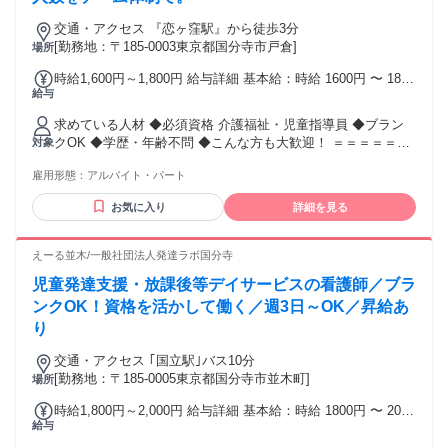
交通・アクセス 『恋ヶ窪駅』から徒歩3分
[勤務地：〒185-0003東京都国分寺市戸倉]
場所
時給1,600円～1,800円 給与詳細 基本給：時給 1600円 〜 1800
給与
円 ◆別途で処遇改善加算 300円/時間 ◆昇給
求めている人材 ◆必須資格 介護福祉・児童指導員 ◆ブラン
クOK ◆学歴・年齢不問 ◆こんな方も大歓迎！ ＝＝＝＝＝＝
対象
＝＝＝＝ ◆夜勤のない看護をしたい方 ◆ご家庭と両立しなが
雇用形態：
アルバイト・パート
ら働きたい方 ◆一人一人に寄り添った看護をしたい方 ◆小規
模施設で働きたい方 ＝＝＝＝＝＝＝＝＝＝ ●障がい児者支援
お気に入り
詳細を見る
の経験が活かせます ●児童発達支援・放課後等デイサービ
ス・児童デイでの勤務経験歓迎 ●障がい者福祉や福祉施設で
の実務経験がある方優遇 ●第2新卒・中高年・主婦の方も多数
えーる並木/一般社団法人発達ラボ国分寺
活躍中
児童発達支援・放課後等デイサービスの看護師／ブラ
ンクOK！資格を活かして働く／週3日～OK／昇給あ
り
交通・アクセス ｢国立駅｣バス10分
[勤務地：〒185-0005東京都国分寺市並木町]
場所
時給1,800円～2,000円 給与詳細 基本給：時給 1800円 〜 2000
給与
円 ◆昇給制度あり 時給1800円～2000円 別途、処遇改善加算
手当300円