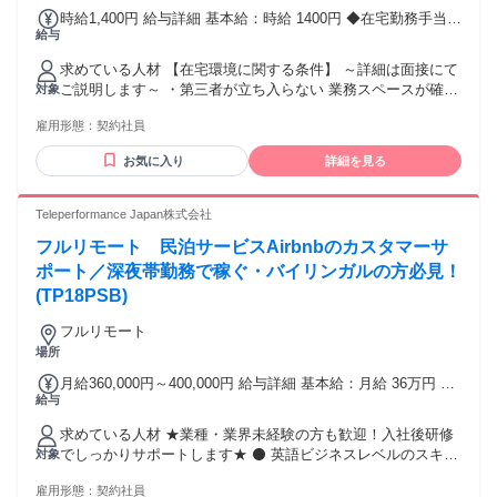
【在宅環境について】 ■光またはCATV回線 (ホームルーター
時給1,400円 給与詳細 基本給：時給 1400円 ◆在宅勤務手当
不可)で有線接続ができる方 ■雑音が聞こえない、静かな個室
給与
410円/日 ◆22時以降は深夜手当1.25倍増 ＊シフト条件ありで
スペースで業務可能な方 ※業務に必要な機材はすべて貸与い
時給変動あり （1,090円～） 例） ・平日固定休あり：1,350円
たします （PC・ヘッドセット・LANケーブル等） ※セキュ
求めている人材 【在宅環境に関する条件】 ～詳細は面接にて
・土日祝固定休み：1,300円 ・8:50-22:00の間でシフト制：
リティ確保のため、業務中に不定期でデスク周りの環境確認
ご説明します～ ・第三者が立ち入らない 業務スペースが確保
対象
1,200円
を行う場合があります
できる ・業務スペース外から画面が見えず 同居人や隣人に声
雇用形態：
契約社員
が漏れない環境 ・室内のペーパーレス化 ・通信機器 携帯/タ
ブレット/スマートウォッチ/カメラ 等記憶媒体は業務スペー
お気に入り
詳細を見る
スに持ち込まない ・有線でネット接続ができる 速度の目安：
上下りともに20Mbps以上 ・PCは当社からの貸出品を使用
【PC基本操作ができる方】 ・話しながらコピーや貼り付けが
Teleperformance Japan株式会社
できる ・複数タブ、アプリ等の操作に慣れている ・操作方法
フルリモート 民泊サービスAirbnbのカスタマーサ
を見たり、聞いたりして操作できる ・PC再起動、キャッシュ
のクリアなど PCのトラブルシューティングに対応できる
ポート／深夜帯勤務で稼ぐ・バイリンガルの方必見！
【応募条件】 ・入社＆研修日に参加できる方 ・経験不問 ・
(TP18PSB)
ブランク歓迎 ・定年制度あり ・午後10時～午前5時までは深
夜業のため 18歳以上の応募のみ
フルリモート
場所
月給360,000円～400,000円 給与詳細 基本給：月給 36万円 〜
給与
40万円 固定残業代：なし 【一律手当】 全員に一律で支払わ
れる通勤・皆勤・家族手当金額：あり 全員に一律で支払われ
求めている人材 ★業種・業界未経験の方も歓迎！入社後研修
るその他手当金額：なし ▼給与 ＜オペレーター＞ 月給
でしっかりサポートします★ ⚫ 英語ビジネスレベルのスキル
対象
360,000円 ※深夜帯勤務の為、深夜割増を含めると月給は
がある方（将来的なキャリアアップが目指せます） ⚫ Google
400,000円ほどになります。 （※想定年収 4,800,000円～） ※
雇用形態：
契約社員
Workspaceの基本操作ができる方 ⚫ 顧客の気持ちやニーズを