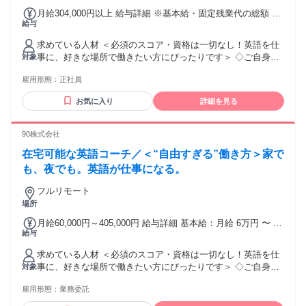
月給304,000円以上 給与詳細 ※基本給・固定残業代の総額 基
給与
本給：月給 28万2591円 〜 固定残業代：あり 1ヶ月あたり2万
1409円（固定残業時間：1ヶ月あたり10時間） 固定残業時間
求めている人材 ＜必須のスコア・資格は一切なし！英語を仕
を超えた勤務時間については別途残業代を支給する 【一律手
事に、好きな場所で働きたい方にぴったりです＞ ◇ご自身の
対象
当】 全員に一律で支払われる通勤・皆勤・家族手当金額：な
努力で英語を習得された方 ◇学歴不問 ＜求める英語力の目安
し 全員に一律で支払われるその他手当金額：なし ※スキル等
雇用形態：
正社員
＞ ・TOEIC 860点以上 ・英検 準1級以上 ・TOEFL 72以上 ・
を考慮の上決定します。
IELTS 5.5以上 ※スコアの提出は必須ではありません。英語力
お気に入り
詳細を見る
は選考時に確認させていただきます。 【こういった方からの
応募も歓迎！】 ・子育てや本業と両立して働きたい方 ・ブラ
ンクがあるが、再び英語を使う仕事がしたい方 ・場所や時間
90株式会社
に縛られずに働きたい方 ＜こんな方にぴったりです＞ ◇人の
在宅可能な英語コーチ／＜“自由すぎる”働き方＞家で
悩みを聞いたり、励ましたりするのが好きな方 ◇語学学習で
壁を感じた経験があり、工夫して乗り越えてきた方 ◇海外で
も、夜でも。英語が仕事になる。
の留学や就労、生活などの経験をお持ちの方
フルリモート
場所
月給60,000円～405,000円 給与詳細 基本給：月給 6万円 〜 40
給与
万5000円 【一律手当】 全員に一律で支払われる通勤・皆勤・
家族手当金額：なし 全員に一律で支払われるその他手当金
求めている人材 ＜必須のスコア・資格は一切なし！英語を仕
額：なし 60,000円〜405,000円(税抜)／月 ※生徒1名につき、
事に、好きな場所で働きたい方にぴったりです＞ ◇ご自身の
対象
20,000円(税抜)／月 担当生徒数：3〜15名 ※ご希望に応じて調
努力で英語を習得された方 ◇学歴不問 ＜求める英語力の目安
整可能です。 将来的には5〜15名程度を安定的に受け持って
雇用形態：
業務委託
＞ ・TOEIC 860点以上 ・英検 準1級以上 ・TOEFL 72以上 ・
いただくことを想定しています。 ※社内で決められた基準を
IELTS 5.5以上 ※スコアの提出は必須ではありません。英語力