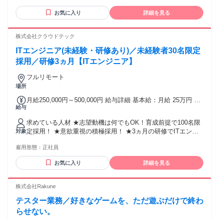
月の想定残業時間は5時間程度 (状況次第では別途 残業の依頼
理解し、共感を持った対応ができる方 ⚫ コンシェルジュスタ
有) 【各種手当】 ■昇給 ※年1回(6月)昇給あり ■時間外手当(全
お気に入り
詳細を見る
イルの高品質なカスタマーサポートスキルがある方 ⚫ 状況に
額支給) ■22:00以降深夜帯勤務分は法定通り時給の25%割増に
応じた的確かつ適切な問題解決ができる方 ⚫ 顧客の心情とニ
て給与計算 【お給与に関して】 ■当月末締めの、翌月末払い
ーズを先回りして把握・行動できる方 ⚫ 状況に応じた洗練さ
株式会社クラウドテック
となります。 ■入社日が月途中の場合は、初月は入社日～月
れた言語表現ができる方 ⚫ VIP・ハイプロファイル顧客対応
末までの日割り計算されたお給料でのお支払いとなります
ITエンジニア(未経験・研修あり)／未経験者30名限定
にふさわしいビジネスマナーがある方 ⚫ 深夜帯勤務が問題な
い方 ＜歓迎経験＞ ★3年以上のコールセンター経験がある方
採用／研修3ヵ月【ITエンジニア】
★VIP、ホスピタリティ、コンシェルジュ系の業務経験がある
フルリモート
方 ★ホテル、航空業界での業務経験がある方 ★プラチナカー
場所
ド会員様などの顧客対応経験がある方 ★富裕層のお客様を対
象とした接客経験がある方 【在宅環境について】 ■光または
月給250,000円～500,000円 給与詳細 基本給：月給 25万円 〜
CATV回線 (ホームルーター不可)で有線接続ができる方 ■雑音
給与
50万円 固定残業代：なし 【一律手当】 全員に一律で支払わ
が聞こえない、静かな個室スペースで業務可能な方 ※業務に
れる通勤・皆勤・家族手当金額：なし 全員に一律で支払われ
必要な機材はすべて貸与いたします （PC・ヘッドセット・
求めている人材 ★志望動機は何でもOK！育成前提で100名限
るその他手当金額：なし ■月給25万円以上＋賞与年2回＋各種
LANケーブル等） ※セキュリティ確保のため、業務中に不定
定採用！ ★意欲重視の積極採用！ ★3ヵ月の研修でITエンジ
対象
手当（想定年収350万円） ※経験・スキルなどを考慮し決定
期でデスク周りの環境確認を行う場合があります
ニアのスタートラインに立てます！ 入社後は研修から始める
します。 ※上記金額には一律支給の住宅手当2万円を含みま
雇用形態：
正社員
ので未経験の方も安心して入社してください！ 少しでも経験
す。 ※残業代は全額支給 ※試用期間6ヵ月あり（期間中は月
がある方は、即戦力採用で給与面を優遇します！ 【こんな方
給23万円以上で、その他の待遇に変更なし） ☆ITエンジニア
お気に入り
詳細を見る
とはぜひお会いしたいです！】 ◎失敗を恐れず積極的に学ぶ
経験がある方は、現職・前職給与を考慮します。
姿勢がある方 ◎AI・IT・DXの世界で成長したい方 ◎新しい
ことに興味がある方 ◎収入・スキルアップを叶えたい方 ◎頑
株式会社Rakune
張りを認めてもらいたい方 ◎様々な経験を積みながら可能性
テスター業務／好きなゲームを、ただ遊ぶだけで終わ
を広げたい方 ◎手に職をつけて自分自身の価値を高めたい方
◎在宅勤務で自分のペースを大切にしたい方 年齢の条件と理
らせない。