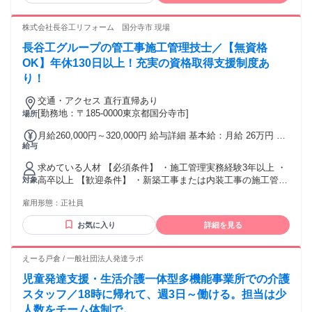
ービス・児童デイでの勤務経験歓迎 ●障がい者福祉や福祉施
設での実務経験がある方優遇 ●学歴・年齢不問◎ ●第2新卒・
株式会社長谷工リフォーム 国分寺市 現場
中高年・主婦の方も多数活躍中 ●男性・女性ともに働きやす
長谷工グループの管工事施工管理技士／【無資格
い職場です ●20代〜50代まで幅広い年代が在籍・活躍中！
OK】年休130日以上！充実の資格取得支援制度あ
り！
交通・アクセス 直行直帰あり
[勤務地：〒185-0000東京都国分寺市]
場所
月給260,000円～320,000円 給与詳細 基本給：月給 26万円 〜
給与
32万円 固定残業代：なし 【一律手当】 全員に一律で支払わ
れる通勤・皆勤・家族手当金額：なし 全員に一律で支払われ
求めている人材 【必須条件】 ・施工管理実務経験3年以上 ・
るその他手当金額：なし ✨下記はあくまで最低保証額です。
高卒以上 【歓迎条件】 ・新築工事または内装工事の施工管理
対象
あなたの経験や能力を考慮して決定します。 ・別途、賞与＋
経験 ※経験工法（木造、S造、RC造等）不問 ※経験建物種別
諸手当を支給 ・諸手当には時間外手当や資格手当等を含む
雇用形態：
正社員
（戸建て、ビル、商業施設等）不問 ※修繕工事が未経験の方
も歓迎 年齢の条件と理由：あり（制限事由：例外事由1号／
お気に入り
詳細を見る
65歳未満（65歳定年のため））
えーる戸倉 / 一般社団法人発達ラボ
児童発達支援・生活介護一体型多機能事業所での介護
スタッフ／18時に帰れて、週3日～働ける。担当は少
人数をチーム体制で。