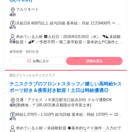
フルリモート
場所
月給218,400円以上 給与詳細 基本給：月給 21万8400円 〜 固
給与
定残業代：なし 【一律手当】 全員に一律で支払われる通勤・
皆勤・家族手当金額：なし 全員に一律で支払われるその他手
求めている人材 🏢入社日：2026年8月26日（水） ◥◣未経験
当金額：なし ◇3ヶ月在籍お祝い金：50,000円 ※支給要件あ
歓迎！◢◤ ✅学歴不問 ✅第二新卒歓迎 ✅基本的なPC操作とタ
対象
り：勤怠率90％以上 ◇インセンティブ：16,800円/月 ※支給
イピングができればOK！ 事務・接客・販売・ECサイト運
要件あり：勤怠率80%以上 月末時点で在籍していることが確
雇用形態：
契約社員
営・ホテルスタッフなど、 さまざまな職種から転職した方が
認できること ◇インターネット通信費補助：2,000円/月 ※支
活躍中！ もちろん、コールセンター・カスタマーサポート経
給要件あり：勤怠率80％以上 ◇残業代は全額支給 ◇22:00～
お気に入り
詳細を見る
験者も歓迎します。 ━━━━━━━━━━━━━━ 👥募集人
5:00の深夜帯勤務分は 通常時給の25%割増にて給与計算いた
数 ━━━━━━━━━━━━━━ 業務拡大につき15名以上の
します ＜昇給・昇格に関して＞ 年1回の定期昇給のほかに、
増員募集！ ━━━━━━━━━━━━━━ 📝応募条件
国立グリーンヒルテニスクラブ
チームリーダーや品質管理部門などに昇格し昇給のチャンス
━━━━━━━━━━━━━━ ■電話対応（受電）に抵抗が
も！ ＊年齢・性別・過去のご経歴など関係なく、勤怠率やパ
テニスクラブのフロントスタッフ／嬉しい高時給✨ス
ない方 ■タイピングが得意な方 ■基本的なPC操作・ショート
フォーマンスといった 評価次第で昇格・昇給のチャンスがあ
カットキーが使える方 ■曜日・時間帯を問わずシフト勤務に
ポーツ好き＆接客好き歓迎！土日は時給優遇◎
ります ＊昇格スピードは個人によって異なります ＊入社半年
対応できる方 ※現場指定シフトでの勤務となります。 ＼🙌
で昇格の事例もございます
交通・アクセス ＪＲ国立駅北口徒歩10分 クルマ通勤OK
こんな方歓迎／ ◇コールセンター・カスタマーサポート経験
[勤務地：〒185-0031東京都国分寺市富士本]
場所
◇接客・販売など人と接する仕事の経験 ◇柔軟な対応ができ
る方 ◇電話だけでなくメール対応にも興味がある方 ＝＝＝＝
時給1,370円～1,510円 給与詳細 基本給：時給 1370円 〜 1510
＝＝＝＝＝＝＝＝＝＝＝ 全国どこからでも勤務できる完全在
給与
円 ✅昇給システムあり！ ・研修期間後は 「レギュラー｣ 時給
宅！ 研修初日からオンラインでスタート！ ＝＝＝＝＝＝＝＝
1370円～ ・後輩指導が可能になると昇格 ｢トレーナー｣ 時給
＝＝＝＝＝＝＝ 出社は一切不要。 通勤時間をなくして効率よ
求めている人材 ✅未経験歓迎 ◆基本的なＰＣ操作・入力がで
1410円～ ✨さらに土日は時給アップ!! ・早番:時給＋50円 ┖