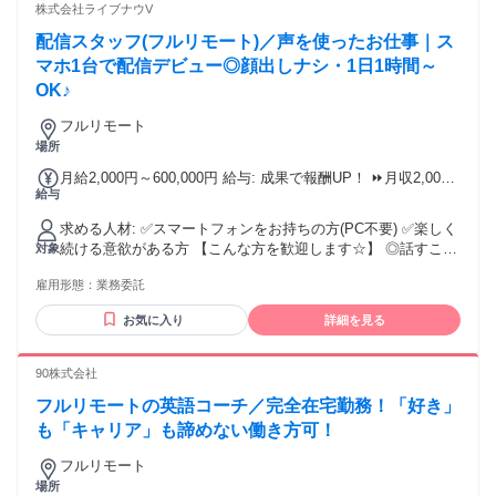
プリが好きな方歓迎 ✅ IT業界に興味がある方歓迎 ✅ Uター
株式会社ライブナウV
ン・Iターン希望の方も歓迎
配信スタッフ(フルリモート)／声を使ったお仕事｜ス
マホ1台で配信デビュー◎顔出しナシ・1日1時間～
OK♪
フルリモート
場所
月給2,000円～600,000円 給与: 成果で報酬UP！ ⏩月収2,000
給与
円～600,000円！ ⭐時給換算：1200円〜MAX3000円 ⭐成果に
応じてステップアップ可能 《報酬例》 ◆学生（週3日・1日3
求める人材: ✅スマートフォンをお持ちの方(PC不要) ✅楽しく
時間） ⏩月4～5万円前後 ◆主婦（週5日・1日4時間） ⏩月10
続ける意欲がある方 【こんな方を歓迎します☆】 ◎話すこと
対象
万円前後 ◆本業配信者（1日6時間以上） ⏩月30万円以上も可
が好きな方 ◎自分の「好き」を発信したい方 ◎在宅で収入を
能！ ※給与に関しては、 株式会社ライブナウVより支給しま
雇用形態：
業務委託
得たい方 ◎副業・Wワークを探している方
す。
｡.ꕤ‿ꕤ.｡｡.ꕤ‿ꕤ.｡｡.ꕤ‿ꕤ.｡｡.ꕤ‿ꕤ.｡｡.ꕤ‿ꕤ.｡ ☘フリーター
お気に入り
詳細を見る
OK ☘主婦・主夫OK ☘大学生OK ☘副業・WワークOK ☘学
歴・経験不問 ☘未経験者歓迎 ☘経験者歓迎 「配信にチャレン
ジしたい」 応募理由はそれだけでOK♪ どうぞお気軽にご応募
90株式会社
ください！ ｡.ꕤ‿ꕤ.｡｡.ꕤ‿ꕤ.｡｡.ꕤ‿ꕤ.｡｡.ꕤ‿ꕤ.｡｡.ꕤ‿ꕤ.｡
フルリモートの英語コーチ／完全在宅勤務！「好き」
も「キャリア」も諦めない働き方可！
フルリモート
場所