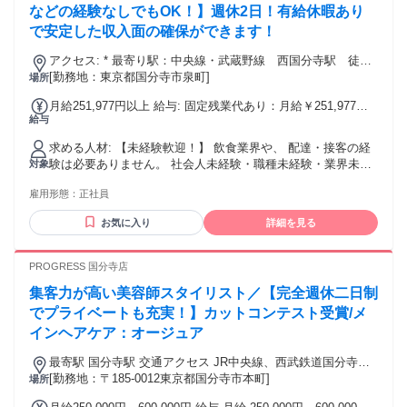
などの経験なしでもOK！】週休2日！有給休暇あり
で安定した収入面の確保ができます！
アクセス: * 最寄り駅：中央線・武蔵野線 西国分寺駅 徒歩
１分 * その他交通手段：自転車通勤可
[勤務地：東京都国分寺市泉町]
場所
月給251,977円以上 給与: 固定残業代あり：月給￥251,977以
給与
上は1か月当たりの固定残業代￥31,977（20時間相当分）を含
む。20時間を超える残業代は追加で支給する。 * 昇給年1回 *
求める人材: 【未経験軟迎！】 飲食業界や、 配達・接客の経
通勤手当（月2万円上限） * 勤務開始日の相談OK * リモート
験は必要ありません。 社会人未経験・職種未経験・業界未経
対象
面接対応可能
験の方も歓迎！ 社会人経験10年以上の方の応募も歓迎です。
雇用形態：
正社員
お気に入り
詳細を見る
PROGRESS 国分寺店
集客力が高い美容師スタイリスト／【完全週休二日制
でプライベートも充実！】カットコンテスト受賞/メ
インヘアケア：オージュア
最寄駅 国分寺駅 交通アクセス JR中央線、西武鉄道国分寺
[勤務地：〒185-0012東京都国分寺市本町]
線・多摩湖線 「国分寺駅」より徒歩4分 ✓駅近5分以内♪
場所