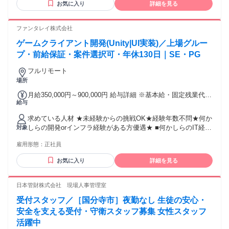
満たすと報酬が上がります。
お気に入り
詳細を見る
は選考時に確認させていただきます。 【こういった方からの
応募も歓迎！】 ・ブランクがあるが、再び英語を使う仕事が
したい方 ・場所や時間に縛られずに働きたい方 ・朝（6:00〜
ファンタレイ株式会社
10:00）・夜（18:00〜24:00）に稼働可能な方（当該時間帯の
ゲームクライアント開発(Unity|UI実装)／上場グルー
ニーズが特に高いため） ※昼間の時間帯のみで稼働可能な方
も歓迎します ＜こんな方にぴったりです＞ ◇人の悩みを聞い
プ・前給保証・案件選択可・年休130日｜SE・PG
たり、励ましたりするのが好きな方 ◇語学学習で壁を感じた
フルリモート
経験があり、工夫して乗り越えてきた方 ◇海外での留学や就
場所
労、生活などの経験をお持ちの方
月給350,000円～900,000円 給与詳細 ※基本給・固定残業代の
給与
総額 基本給：月給 28万8000円 〜 68万5700円 固定残業代：
あり 1ヶ月あたり6万2000円 〜 21万4300円（固定残業時間：
求めている人材 ★未経験からの挑戦OK★経験年数不問★何か
1ヶ月あたり30時間） 固定残業時間を超えた勤務時間につい
しらの開発orインフラ経験がある方優遇★ ■何かしらのIT経験
対象
ては別途残業代を支給する 【一律手当】 全員に一律で支払わ
があればOK ■年齢・学歴不問！ ■人柄重視！リモート・副業
れる通勤・皆勤・家族手当金額：なし 全員に一律で支払われ
雇用形態：
正社員
OK！ ■未経験から挑戦も大歓迎です◎ 【具体的には】 20
るその他手当金額：なし エンジニア：入社1年目 経験3年 月
代・30代の若手から、40代・50代のミドル層まで 幅広い年代
給46万円（諸手当含めず）※前職から月給16万円アップ エン
お気に入り
詳細を見る
の方たちが活躍しています。 今回の採用は年齢・学歴関係な
ジニア：入社1年目 経験1年 月給34万円（諸手当含めず）※前
くあなたの人柄を重視します！ ＃ブランクありOK ＃第二新
職から月給10万円アップ ★経験・能力を考慮の上、決定 ★前
卒歓迎 ♯キャリア・スキルチェンジ歓迎 ↓こんな方にピッタリ
日本管財株式会社 現場人事管理室
職給与を100％保証 ★案件内容の開示・明確な評価制度 【手
↓ ◎安定した経営基盤のもとで働きたい方 ◎成長中のベンチ
当】 ・交通費全額支給 ・出張手当 【昇給】 年12回 案件単価
受付スタッフ／［国分寺市］夜勤なし 生徒の安心・
ャー企業で活躍したい方 ◎要件定義や設計などの上流工程に
が上がったら即昇給反映！
もチャレンジしたい方 ◎スキルを磨いて今以上に成長したい
安全を支える受付・守衛スタッフ募集 女性スタッフ
方 ◎とにかく収入を上げて生活を変えたい方 ◎在宅ワーク、
活躍中
残業なしの環境で働きたい方 「プライベートを優先したいの