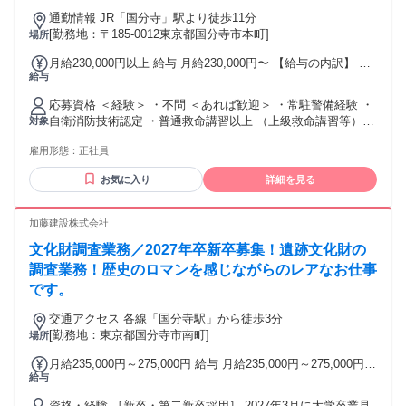
で、仕事の負担を減らしたい」 「正当に自分の今の実力を評
通勤情報 JR「国分寺」駅より徒歩11分
価してほしい」 ―そんな他社では伝えづらい希望も言いやす
[勤務地：〒185-0012東京都国分寺市本町]
場所
い環境です！ ↓ 開発環境例 ↓ 言語：Java、C#.Net、VB.Net、
月給230,000円以上 給与 月給230,000円〜 【給与の内訳】 基
Python、Ruby、PHP、Objective-C OS：Windows、Linux、
給与
本給：1ヶ月あたり230,000円〜 【給与補足】 日給月給：
MacOS、iOS、Android DB：Oracle、MySQL、DB2、
230,000円～ ※給与幅は経験・所持資格等を考慮して決定しま
PostgreSQL、 他：CakePHP、React、AngularJS、Django、
応募資格 ＜経験＞ ・不問 ＜あれば歓迎＞ ・常駐警備経験 ・
す。 ※採用後は研修センター（新橋駅）にて 3日間の新任教
Vue.js、Ruby on Rails、AWS
自衛消防技術認定 ・普通救命講習以上 （上級救命講習等）
対象
育を行います（時給1,226円）
＜資格＞ ・自衛消防技術認定証もしくは防災センター要員 も
雇用形態：
正社員
しくは上級救命の講習資格あれば尚歓迎 （無資格でも応募
可） 守衛業務も一部含まれるため、 上記資格を未所持の方に
お気に入り
詳細を見る
ついては 入社後、当社負担にて受講いただきます。
加藤建設株式会社
文化財調査業務／2027年卒新卒募集！遺跡文化財の
調査業務！歴史のロマンを感じながらのレアなお仕事
です。
交通アクセス 各線「国分寺駅」から徒歩3分
[勤務地：東京都国分寺市南町]
場所
月給235,000円～275,000円 給与 月給235,000円～275,000円
給与
※経験等による
資格・経験 ［新卒・第二新卒採用］ 2027年3月に大学卒業見