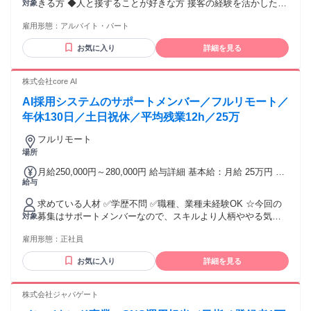
く働きたい方や、 近くに希望する職場がない方にもおすすめ
きる方 ◆人と接することが好きな方 接客の経験を活かしたい
対象
レギュラー時給1420円～ トレーナー時給1460円～ ・遅番:時
です。 ━━━━━━━━━━━━━━ 💻ご自宅でご用意いた
方 ◆フリーター、主婦・主夫大歓迎 ＜こんな方にピッタリ＞
給＋100円 ┖レギュラー時給1470円～ トレーナー時給1510円
だく環境 ━━━━━━━━━━━━━━ 【1】個室 ✅第三者
雇用形態：
アルバイト・パート
◎スポーツやテニスが好きな方 ◎スポーツの雰囲気が好きな
～ ※平日は早番・遅番とも同一時給です
またはペットの入室は不可 ✅外部音が聞こえない 【2】イン
方 ※テニスはできなくても大丈夫です！ ＜曜日は融通が利く
お気に入り
詳細を見る
ターネット環境 ✅光回線・有線接続必須 （WiMAX・ホームル
のでこんな方にも＞ ◎Ｗワークをしたい ◎週末の土日だけ働
ーター等は不可） ✅会社基準の通信速度を満たしているこ
きたい ◆子どもから社会人・ご年配の方までご利用いただい
と。 選考時は計測が必須となります。 ※光回線未契約の場合
ているため、 幅広い方々との交流でコミュニケーションスキ
株式会社core AI
は、入社前までに契約・開通完了が必須となります。 ※業務
ルも磨かれるお仕事です。
用PC・ヘッドセット・LANケーブルなどは会社から貸与しま
AI採用システムのサポートメンバー／フルリモート／
す。 ※月1回程度、セキュリティ確認のためカメラ越しでお部
年休130日／土日祝休／平均残業12h／25万
屋を確認する取り組みがございます。
フルリモート
場所
月給250,000円～280,000円 給与詳細 基本給：月給 25万円 〜
給与
28万円 固定残業代：なし 【一律手当】 全員に一律で支払わ
れる通勤・皆勤・家族手当金額：なし 全員に一律で支払われ
求めている人材 ✅学歴不問 ✅職種、業種未経験OK ☆今回の
るその他手当金額：なし
募集はサポートメンバーなので、スキルより人柄ややる気を
対象
評価したいと思っています♪ ※月次MTGのため、月に1回ほど
雇用形態：
正社員
東京オフィスに出社ができるメンバーを想定しています(日帰
りOK＋交通費1000円支給)。 ～こんな人と働きたい～ ・AIに
お気に入り
詳細を見る
興味がある方 ・chatGPT、Geminiなどを使っている方 ・スマ
ホが大好き！ ・IT業界に挑戦したい方 ・1年以上熱中した趣
味がある！ ＜どんなメンバーがいるか＞ core AIには、AIプロ
株式会社ジャパゲート
ダクト開発、採用支援、営業、カスタマーサクセスなどに関