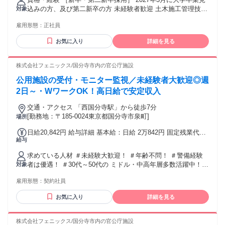
込みの方、及び第二新卒の方 未経験者歓迎 土木施工管理技
対象
士・その他土木系資格所有者優遇
雇用形態：
正社員
お気に入り
詳細を見る
株式会社フェニックス/国分寺市内の官公庁施設
公用施設の受付・モニター監視／未経験者大歓迎◎週
2日～・WワークOK！高日給で安定収入
交通・アクセス 「⻄国分寺駅」から徒歩7分
[勤務地：〒185-0024東京都国分寺市泉町]
場所
日給20,842円 給与詳細 基本給：日給 2万842円 固定残業代：
給与
なし 【一律手当】 全員に一律で支払われる通勤・皆勤・家族
手当金額：なし 全員に一律で支払われるその他手当金額：あ
求めている人材 ＃未経験大歓迎！ ＃年齢不問！ ＃警備経験
り 警備員指導教育責任者1号かつ 施設警備業検定2級保持者は
者は優遇！ ＃30代～50代の ミドル・中高年層多数活躍中！ #
対象
資格手当32,000円/月を支給
ブランクある方もOK！ 安定希望･キャリアチェンジ希望など
雇用形態：
契約社員
応援！ 「過去の経験を活かして社会復帰したい」 そんな想い
も応援します! ＼こんな経験活かせます！／ 今回募集するお
お気に入り
詳細を見る
仕事では、 【警備員】【交通誘導警備員】 【施設警備員】等
での 経験を活かして活躍できます！ ＼前職経験は不問！／
現在活躍中のスタッフも、 【飲食店】【製造業】【販売職】
株式会社フェニックス/国分寺市内の官公庁施設