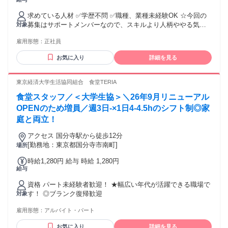
27万円 固定残業代：なし 【一律手当】 全員に一律で支払わ
れる通勤・皆勤・家族手当金額：なし 全員に一律で支払われ
求めている人材 ✅学歴不問 ✅職種、業種未経験OK ☆今回の
るその他手当金額：なし
募集はサポートメンバーなので、スキルより人柄ややる気を
対象
評価したいと思っています♪ ※月次MTGのため、月に1回ほど
雇用形態：
正社員
東京オフィスに出社ができるメンバーを想定しています(日帰
りOK＋交通費1000円支給)。 ＜キャリアプラン＞ 🌸入社1～3
お気に入り
詳細を見る
ヶ月 まずはジャパゲートのサービス内容や、外国人材の就業
支援の流れを学ぶことからスタート。簡単なデータ入力、問
い合わせ対応、日程調整などの基礎的な事務作業から慣れて
東京経済大学生活協同組合 食堂TERIA
いただきます。 ▽ ✅入社1年後 求職者対応や企業対応のサポ
食堂スタッフ／＜大学生協＞＼26年9月リニューアル
ート担当として、カウンセリング準備、選考進捗管理、入社
前後のフォローなど、より幅広い業務をお任せします。 ⭐入
OPENのため増員／週3日-×1日4-4.5hのシフト制◎家
社3～5年後 サポート事務チームのリーダーとして、後輩の育
庭と両立！
成や業務フロー改善にも挑戦可能です。外国人材の日本での
キャリア形成を支える、事業運営の中心メンバーとして活躍
アクセス 国分寺駅から徒歩12分
できます。 ＜どんなメンバーがいるか＞ 外国人材の就業支
[勤務地：東京都国分寺市南町]
場所
援、企業の採用支援、日本語学習サポートなどに関わるメン
時給1,280円 給与 時給 1,280円
バーが、それぞれの専門性を活かして事業を進めています。
給与
求職者一人ひとりの希望や不安に寄り添いながら、日本で安
心して働き始められるようサポートする仕事です。 社内はフ
資格 パート未経験者歓迎！ ★幅広い年代が活躍できる職場で
ラットに意見を言いやすい雰囲気で、国や文化の違いを前向
す！ ◎ブランク復帰歓迎
対象
きに受け止めながら、より良い支援体制をつくっていくこと
を大切にしています。
雇用形態：
アルバイト・パート
お気に入り
詳細を見る