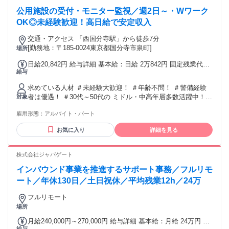
【接客業】【タクシードライバー】 【TV業界】【ホテル業
公用施設の受付・モニター監視／週2日～・Wワーク
界】 【個人事業主】など様々！
OK◎未経験歓迎！高日給で安定収入
交通・アクセス 「⻄国分寺駅」から徒歩7分
[勤務地：〒185-0024東京都国分寺市泉町]
場所
日給20,842円 給与詳細 基本給：日給 2万842円 固定残業代：
給与
なし 【一律手当】 全員に一律で支払われる通勤・皆勤・家族
手当金額：なし 全員に一律で支払われるその他手当金額：な
求めている人材 ＃未経験大歓迎！ ＃年齢不問！ ＃警備経験
し 警備員指導教育責任者1号かつ 施設警備業検定2級保持者は
者は優遇！ ＃30代～50代の ミドル・中高年層多数活躍中！ #
対象
資格手当32,000円/月を支給
ブランクある方もOK！ 安定希望･キャリアチェンジ希望など
雇用形態：
アルバイト・パート
応援！ 「過去の経験を活かして社会復帰したい」 そんな想い
も応援します! ＼こんな経験活かせます！／ 今回募集するお
お気に入り
詳細を見る
仕事では、 【警備員】【交通誘導警備員】 【施設警備員】等
での 経験を活かして活躍できます！ ＼前職経験は不問！／
現在活躍中のスタッフも、 【飲食店】【製造業】【販売職】
株式会社ジャパゲート
【接客業】【タクシードライバー】 【TV業界】【ホテル業
インバウンド事業を推進するサポート事務／フルリモ
界】 【個人事業主】など様々！
ート／年休130日／土日祝休／平均残業12h／24万
フルリモート
場所
月給240,000円～270,000円 給与詳細 基本給：月給 24万円 〜
給与