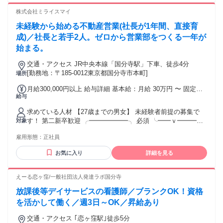
勤務経験歓迎 ●障がい者福祉や福祉施設での実務経験がある
方優遇 ●第2新卒・中高年・主婦の方も多数活躍中
株式会社ミライスマイ
未経験から始める不動産営業(社長が1年間、直接育
成)／社長と若手2人。ゼロから営業部をつくる一年が
始まる。
交通・アクセス JR中央本線「国分寺駅」下車、徒歩4分
[勤務地：〒185-0012東京都国分寺市本町]
場所
月給300,000円以上 給与詳細 基本給：月給 30万円 〜 固定残
給与
業代：なし 【一律手当】 全員に一律で支払われる通勤・皆
勤・家族手当金額：なし 全員に一律で支払われるその他手当
求めている人材 【27歳までの男女】 未経験者前提の募集で
金額：なし ※別途、毎月ボーナスあり （粗利の10％を支給）
す！ 第二新卒歓迎 ╭━━━━━━╮ 必須 ╰━━ｖ━━━╯
対象
※「宅地建物取引士」毎月2万円
◎要普通免許 ◎基本的なパソコン操作必須 「人柄」を最重要
雇用形態：
正社員
視して 採用を決めます。 ╭━━━━━━╮ こんな方に
╰━━ｖ━━━╯ ・素直 ・明るく元気 ・前向き ・営業にチ
お気に入り
詳細を見る
ャレンジしたい ※宅地建物取引士優遇 以下、私たちが掲げる
理念です。 活動の方向性を垣間見ていただき、 共感いただけ
ると幸いです。 ↓ +++- ■経営理念 -+++ 不動産に起因する不
えーる恋ヶ窪/一般社団法人発達ラボ国分寺
幸をなくし 不動産を通じて、 我々と我々を取り巻く人々を幸
放課後等デイサービスの看護師／ブランクOK！資格
せにする。 私たちは、売り込みはしません。 「豊かになるた
めの戦略設計」を行います。 不動産の成功と失敗、 その両方
を活かして働く／週3日～OK／昇給あり
を知る立場として、 判断をお任せするのではなく、 最適な道
交通・アクセス ｢恋ヶ窪駅｣徒歩5分
筋を示し、 プロジェクトの成功まで 責任をもって伴走いたし