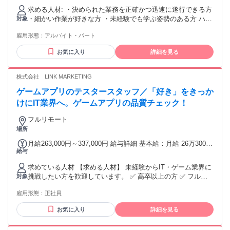
10：00～19：00（所定労働時間8時間＋休憩1時間の勤務をお
求める人材: ・決められた業務を正確かつ迅速に遂行できる方
願いいたします） 週3～OK 通常休業日：土日祝 ※勤務期
・細かい作業が好きな方 ・未経験でも学ぶ姿勢のある方 ハン
対象
間は上記期間内から相談可 ☆ご希望の場合は、長期でご活躍
ドメイド、手芸など、モノづくりが好きな方・可愛いものが
いただける可能性もございます。（短期契約期間を得て、能
雇用形態：
アルバイト・パート
好きな方大歓迎！
力・実績、および会社状況に応じて決定いたします。）
お気に入り
詳細を見る
株式会社 LINK MARKETING
ゲームアプリのテスタースタッフ／「好き」をきっか
けにIT業界へ。ゲームアプリの品質チェック！
フルリモート
場所
月給263,000円～337,000円 給与詳細 基本給：月給 26万3000
給与
円 〜 33万7000円 固定残業代：なし 【一律手当】 全員に一律
で支払われる通勤・皆勤・家族手当金額：なし 全員に一律で
求めている人材 【求める人材】 未経験からIT・ゲーム業界に
支払われるその他手当金額：なし ※経験・スキルを考慮して
挑戦したい方を歓迎しています。 ✅ 高卒以上の方 ✅ フルタ
対象
決定します。 ※試用期間中も給与変動なし ※固定残業代なし
イム勤務が可能な方 ✅ 日本国内で長期的に働きたい方 ✅ 日
雇用形態：
正社員
本語で日常会話・業務上のやり取りができる方 ✅ 新しい知識
を前向きに学べる方 ✅ 報告・連絡・相談を大切にできる方
お気に入り
詳細を見る
【歓迎条件】 ✅ 未経験歓迎 ✅ フリーター歓迎 ✅ 第二新卒歓
迎 ✅ 初めての転職歓迎 ✅ 正社員デビュー歓迎 ✅ ゲーム・ア