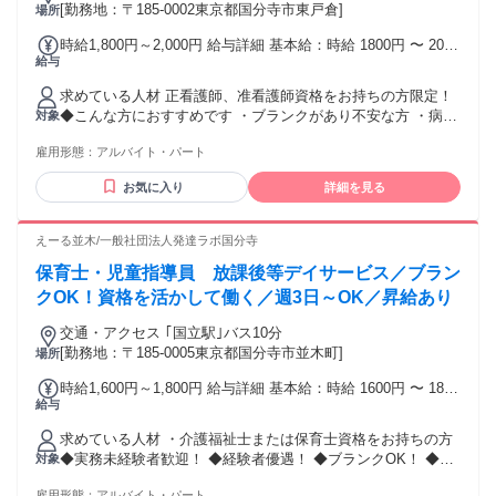
[勤務地：〒185-0002東京都国分寺市東戸倉]
場所
ます。 +++- ■会社としての使命 代表取締役 中村悠樹より -
+++ 私自身の父が不動産投資で 詐欺に遭い、家族が壊れる経
時給1,800円～2,000円 給与詳細 基本給：時給 1800円 〜 2000
験を しました。 その後、不動産投資のトラブルで 勇気を持
給与
円 ◆昇給制度あり 時給1800円～2000円 別途、処遇改善加算
って立ち向かう被害者の方の活動を 不動産のプロとして支
手当300円 常勤者に登用された場合は月給制に移行。
援。 その成功を味わい、私は誓いました。 誰よりも真っ当に
求めている人材 正看護師、准看護師資格をお持ちの方限定！
不動産と向き合い、 顧客を守り、勝たせ、 幸せに導く不動産
◆こんな方におすすめです ・ブランクがあり不安な方 ・病院
対象
会社をつくると。 現在は、 不動産投資詐欺被害者の救済活動
勤務から落ち着いた環境に移りたい方 ・子どもと関わる仕事
や、 良い不動産業者を見極めるための 「エージェントコネク
雇用形態：
アルバイト・パート
がしたい方 ◆ゆくゆくは正社員として働きたい方も歓迎！ ※
ト」にも 役員として取り組んでいます。 不動産が原因で不幸
看護師の管理者候補の道や正社員採用の道もあります。 ◆子
お気に入り
詳細を見る
になる人をなくし、 不動産を通じて縁ある人を豊かにするこ
育てがひと段落し、培った経験を活かして フルタイムでしっ
と。 この使命を胸に、私たちは歩み続けます。 年齢の条件と
かりと働きたい方
理由：あり（例外事由3号のイ・27歳まで（長期勤続によるキ
―――――――――――――――――――― ●障がい児支
えーる並木/一般社団法人発達ラボ国分寺
ャリア形成のため））
援・発達障害サポートの経験が活かせます ●児童発達支援・
保育士・児童指導員 放課後等デイサービス／ブラン
放課後等デイサービス・児童デイでの勤務経験歓迎 ●障がい
者福祉や福祉施設での実務経験がある方優遇 ●学歴・年齢不
クOK！資格を活かして働く／週3日～OK／昇給あり
問◎ ●第2新卒・中高年・主婦の方も多数活躍中 ●男性・女性
交通・アクセス ｢国立駅｣バス10分
ともに働きやすい職場です ●20代〜50代まで幅広い年代が在
[勤務地：〒185-0005東京都国分寺市並木町]
場所
籍・活躍中！
時給1,600円～1,800円 給与詳細 基本給：時給 1600円 〜 1800
給与
円 ◆昇給制度あり 別途、処遇改善加算手当300円 常勤者に登
用された場合は月給制に移行。
求めている人材 ・介護福祉士または保育士資格をお持ちの方
◆実務未経験者歓迎！ ◆経験者優遇！ ◆ブランクOK！ ◆ゆ
対象
くゆくは正社員として働きたい方も歓迎！ ◆子育てがひと段
雇用形態：
アルバイト・パート