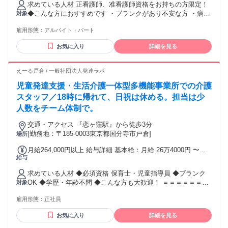
求めている人材 正看護師、准看護師資格をお持ちの方限定！
◆こんな方におすすめです ・ブランクがあり不安な方 ・病院
対象
勤務から落ち着いた環境に移りたい方 ・子どもと関わる仕事
雇用形態：
アルバイト・パート
がしたい方 ◆ゆくゆくは正社員として働きたい方も歓迎！ ※
看護師の管理者候補の道や正社員採用の道もあります。 ◆子
お気に入り
詳細を見る
育てがひと段落し、培った経験を活かして フルタイムでしっ
かりと働きたい方
―――――――――――――――――――― ●障がい児支
えーる戸倉 / 一般社団法人発達ラボ
援・発達障害サポートの経験が活かせます ●児童発達支援・
児童発達支援・生活介護一体型多機能事業所での介護
放課後等デイサービス・児童デイでの勤務経験歓迎 ●障がい
者福祉や福祉施設での実務経験がある方優遇 ●学歴・年齢不
スタッフ／18時に帰れて、日祝は休める。担当は少
問◎ ●第2新卒・中高年・主婦の方も多数活躍中 ●男性・女性
人数をチーム体制で。
ともに働きやすい職場です ●20代〜50代まで幅広い年代が在
籍・活躍中！
交通・アクセス 『恋ヶ窪駅』から徒歩3分
[勤務地：〒185-0003東京都国分寺市戸倉]
場所
月給264,000円以上 給与詳細 基本給：月給 26万4000円 〜 固
給与
定残業代：なし 【一律手当】 全員に一律で支払われる通勤・
皆勤・家族手当金額：なし 全員に一律で支払われるその他手
求めている人材 ◆必須資格 保育士・児童指導員 ◆ブランク
当金額：なし ◆別途で処遇改善加算 4万円 ◆昇給 ◆賞与年2
OK ◆学歴・年齢不問 ◆こんな方も大歓迎！ ＝＝＝＝＝＝＝
対象
回（3～4か月分）
＝＝＝ ◆夜勤のない看護をしたい方 ◆日祝は休みたい方 ◆
雇用形態：
正社員
一人一人に寄り添った看護をしたい方 ◆小規模施設で働きた
い方 ＝＝＝＝＝＝＝＝＝＝ ●障がい児者支援の経験が活かせ
お気に入り
詳細を見る
ます ●児童発達支援・放課後等デイサービス・児童デイでの