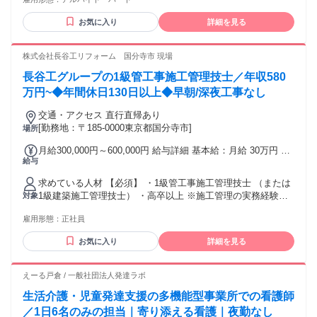
落し、培った経験を活かして フルタイムでしっかりと働きた
い方 ―――――――――――――――――――― ●障がい児
お気に入り
詳細を見る
支援・発達障害サポートの経験が活かせます ●児童発達支
援・放課後等デイサービス・児童デイでの勤務経験歓迎 ●障
がい者福祉や福祉施設での実務経験がある方優遇 ●学歴・年
株式会社長谷工リフォーム 国分寺市 現場
齢不問◎ ●第2新卒・中高年・主婦の方も多数活躍中 ●男性・
長谷工グループの1級管工事施工管理技士／年収580
女性ともに働きやすい職場です ●20代〜50代まで幅広い年代
が在籍・活躍中！ ● 子育てが落ち着いた方活躍中 ●主婦スタ
万円~◆年間休日130日以上◆早朝/深夜工事なし
ッフ活躍中 ● 扶養内勤務OK
交通・アクセス 直行直帰あり
[勤務地：〒185-0000東京都国分寺市]
場所
月給300,000円～600,000円 給与詳細 基本給：月給 30万円 〜
給与
60万円 固定残業代：なし 【一律手当】 全員に一律で支払わ
れる通勤・皆勤・家族手当金額：なし 全員に一律で支払われ
求めている人材 【必須】 ・1級管工事施工管理技士 （または
るその他手当金額：なし ■1級管工事施工管理技士保有者 月給
1級建築施工管理技士） ・高卒以上 ※施工管理の実務経験が
対象
30万円以上＋賞与＋諸手当 【手当】 1級管工事施工管理技士
あれば、 経験工法などは不問 ※給水配管、空調のマンション
1級建築施工管理技士 保有者は資格手当3万円 ・別途、賞与＋
雇用形態：
正社員
以外の 施工管理の経験者も活躍中 （戸建て、ビル、商業施設
諸手当を支給 ・上記はあくまで最低保証額です ・経験や能力
など） ※資格がある方なら、 修繕工事の未経験者歓迎 年齢
を考慮して決定 ・諸手当には時間外手当や資格手当等を含む
お気に入り
詳細を見る
の条件と理由：あり（制限事由：例外事由1号／65歳未満（65
歳定年のため））
えーる戸倉 / 一般社団法人発達ラボ
生活介護・児童発達支援の多機能型事業所での看護師
／1日6名のみの担当｜寄り添える看護｜夜勤なし