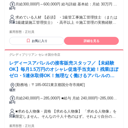
月給300,000円～600,000円 給与詳細 基本給：月給 30万円 〜
給与
60万円 固定残業代：なし 【一律手当】 全員に一律で支払わ
れる通勤・皆勤・家族手当金額：なし 全員に一律で支払われ
求めている人材 【必須】 ・1級管工事施工管理技士 （または
るその他手当金額：なし ✨下記はあくまで最低保証額です。
1級建築施工管理技士） ・高卒以上 ※施工管理の実務経験が
対象
あなたの経験や能力を考慮して決定します。 ■1級建築施工管
あれば、 経験工法などは不問 ※給水配管、空調のマンション
理技士保有者 月給30万円以上＋賞与＋諸手当 【手当】 1級建
雇用形態：
正社員
以外の 施工管理の経験者も活躍中 （戸建て、ビル、商業施設
築施工管理技士、 1級管工事施工管理技士 保有者は資格手当3
など） ※資格がある方なら、修繕工事の未経験者歓迎 年齢の
万円 ・別途、賞与＋諸手当を支給 ・諸手当には時間外手当や
お気に入り
詳細を見る
条件と理由：あり（制限事由：例外事由1号／65歳未満（65歳
資格手当等を含む
定年のため））
グレディブリリアン セレオ国分寺店
レディースアパレルの接客販売スタッフ／【未経験
OK】毎月1.5万円のオシャレ促進手当支給！残業ほぼ
ゼロ・5連休取得OK！無理なく働けるアパレルのお
仕事です
[勤務地：〒185-0021東京都国分寺市南町]
場所
月給240,000円～285,000円 ■給与 月給 240,000円~285,000円
給与
※アパレル販売経験者はこの限りではありません ※経験者の
方は前職給与をお申し出ください。 ※前職給与額、これまで
■求める人物像・資格 【求める人物像】 「求める人物像」を
のスキル・経験を参考に個別に給与額をご提示致します。 ・
限定しません。そんなの十人十色のはず。それより自分の強
対象
残業手当 ・各種報奨金制度（規定有） ・賞与/年2回（昨年度
みを最大限に活かすこと。弱みはチームで補完し合あうこと
実績 平均2.36ヶ月/年） ・昇給/年1回 ・社会保険完備 ・社員
雇用形態：
正社員
が当社のモットーです。 【応募資格】 ・高卒以上 ・59歳未