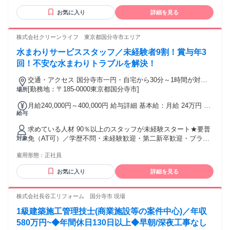
割引（30～50％引き） ・病児保育費・日祝託児費用（半額負
満の方（定年が60歳のため） ・学歴不問、資格不問、経験不
担） ・転勤（転居を伴う異動）は本人が同意した場合のみ 固
お気に入り
詳細を見る
問 【こんな方におすすめです！】 ・20代、30代、40代女性ス
定残業代の有無：なし ■交通費 規定支給 通勤手当（上限月5
タッフ活躍中！（スタッフ平均年齢： 33歳） ・アパレル販売
万円まで）
経験者は優遇します ・もちろん未経験でも大歓迎！ ・美容
株式会社クリーンライフ 東京都国分寺市エリア
師、飲食店、接客販売など異業種からの転職者も活躍中！ ・
水まわりサービススタッフ／未経験者9割！賞与年3
鞄や雑貨、服飾・ファッションやおしゃれがお好きな方 ・店
長やマネージャー等、様々なキャリアに挑戦したい方 ・成長
回！不安な水まわりトラブルを解決！
意欲のある方 ・人と接することが好きな方 ・仕事とプライベ
交通・アクセス 国分寺市一円・自宅から30分～1時間が対象
ートを両立したい主婦（夫）さん ・チームワークを大切にす
エリアです(直行直帰)
[勤務地：〒185-0000東京都国分寺市]
場所
る方 ・Iターン、Uターンをご希望の方
月給240,000円～400,000円 給与詳細 基本給：月給 24万円 〜
給与
40万円 固定残業代：なし 【一律手当】 全員に一律で支払わ
れる通勤・皆勤・家族手当金額：なし 全員に一律で支払われ
求めている人材 90％以上のスタッフが未経験スタート★要普
るその他手当金額：なし ■給与は経験、能力を考慮して決定 ■
免（AT可）／学歴不問・未経験歓迎・第二新卒歓迎・ブラン
対象
昇給年1回 ■賞与年3回（8月、12月、4月） ※1回あたりの支
クOK 【具体的には】 未経験者の方歓迎 ★90％以上のスタッ
給目安金額20～80万円
雇用形態：
正社員
フが未経験スタートなのでサポート体制もバッチリです。 ＼
こんな方は歓迎します／ ◎正社員として安定した業界で腰を
お気に入り
詳細を見る
据えて働きたい ◎未経験から新しい環境でチャレンジしたい
◎手に職をつけたい ◎工具を使用した作業が好き（DIYなど
でもOK） 【不安な水まわりトラブルを解決！／社員インタビ
株式会社長谷工リフォーム 国分寺市 現場
ュー】 「ありがとう」は何年経っても嬉しいです！ 工具の名
1級建築施工管理技士(商業施設等の案件中心)／年収
前すら知らなかった私は、 先輩の9割が未経験からのスタート
と聞いて安心して入社。 入社前の職場見学で同行して仕事内
580万円~◆年間休日130日以上◆早朝/深夜工事なし