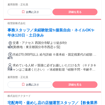
からないことを素直に聞きながら着実に進められる方 ・物事
手当2万円） ◎ 固定残業代・みなし残業代は含みません ◎ 試
雇用形態：
正社員
を順序立てて考えるのが得意、または好きな方 ・フィードバ
用期間中も雇用形態・給与は変わりません（正社員として入
ックを前向きに受け止め、改善できる方 ・プログラマーとし
社初日から） ※経験・スキルにより決定
お気に入り
詳細を見る
てキャリアをスタートしてみたい方 ※学歴・専攻・前職は問
いません
桜管財株式会社
事務スタッフ／未経験歓迎✨服装自由・ネイルOK✨
年休120日・土日休み
交通・アクセス 西国分寺駅より徒歩8分
[勤務地：東京都国分寺市西恋ヶ窪]
場所
月給270,000円以上 給与詳細 ※基本給・固定残業代の総額 基
給与
本給：月給 23万円 〜 固定残業代：あり 1ヶ月あたり4万円
（固定残業時間：1ヶ月あたり20時間） 固定残業時間を超え
求めている人材 ✅面接に必ずお越しいただける方 （※ドタキ
た勤務時間については別途残業代を支給する 【一律手当】 全
ャンはご遠慮ください） ✅未経験歓迎 └経験不問・年齢不問
対象
員に一律で支払われる通勤・皆勤・家族手当金額：なし 全員
✅PCの基本操作が出来る方(excel、word) ✅手際がよく、段取
に一律で支払われるその他手当金額：なし ・昇給あり ・賞与
雇用形態：
正社員
り上手な方 ✅コツコツ丁寧に取り組める方 ✅チームワークを
2回 ・臨時賞与2回（業績に応じて支給） ※初年度は臨時賞与
大切にできる方 年齢の条件と理由：あり（例外事由3号のイ・
のみ
お気に入り
詳細を見る
39歳未満（長期勤続によるキャリア形成のため））
株式会社テクタード
宅配寿司・釜めし店の店舗運営スタッフ／【飲食業界