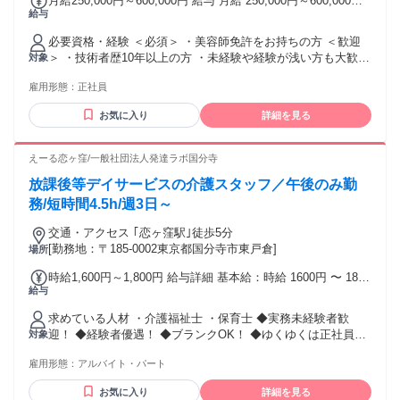
月給250,000円～600,000円 給与 月給 250,000円～600,000円
給与
※所定労働時間超過分の労働については別途残業代を支給し
ます ※基本給（23万）＋歩合給の目安になります □昇給有 売
必要資格・経験 ＜必須＞ ・美容師免許をお持ちの方 ＜歓迎
り上げが上がっていくと昇給！ □役職手当て ・マネージャ
＞ ・技術者歴10年以上の方 ・未経験や経験が浅い方も大歓迎
対象
ー：1万円 ・店長 ：3万円～5万円 □歩合について ・技術売り
です ―しっかりサポートさせていただきます♪ ―営業中のト
上げ歩合率：35％～40％ ・店販売り上げ歩合率：10％ ＜給与
雇用形態：
正社員
レーニングも可能♪
想定モデル＞ ・勤務1年目：月収30万円 ・勤務5年目：月収50
万円
お気に入り
詳細を見る
えーる恋ヶ窪/一般社団法人発達ラボ国分寺
放課後等デイサービスの介護スタッフ／午後のみ勤
務/短時間4.5h/週3日～
交通・アクセス ｢恋ヶ窪駅｣徒歩5分
[勤務地：〒185-0002東京都国分寺市東戸倉]
場所
時給1,600円～1,800円 給与詳細 基本給：時給 1600円 〜 1800
給与
円 ◆昇給制度あり 別途、処遇改善加算手当300円 常勤者に登
用された場合は月給制に移行。
求めている人材 ・介護福祉士 ・保育士 ◆実務未経験者歓
迎！ ◆経験者優遇！ ◆ブランクOK！ ◆ゆくゆくは正社員と
対象
して働きたい方も歓迎！ ◆子育てがひと段落し、培った経験
雇用形態：
アルバイト・パート
を活かして フルタイムでしっかりと働きたい方
―――――――――――――――――――― ●障がい児支
お気に入り
詳細を見る
援・発達障害サポートの経験が活かせます ●放課後等デイサ