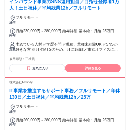
インバウンド事業のSNS運用担当／目指せ登録者1万
わるメンバーが在籍しています。 企業の採用活動をより効率
的に、より成果につながる形に変えていくため、少数精鋭の
人！土日祝休／平均残業12h／フルリモート
チームでプロダクトづくりと顧客支援に取り組んでいます。
フルリモート
社内はフラットに意見を言いやすい雰囲気で、役職に関係な
場所
くアイデアを出し合いながら仕事を進めています。 「AIを活
用して採用の仕組みを変えたい」「企業と候補者の出会いを
月給230,000円～280,000円 給与詳細 基本給：月給 23万円 〜
より良いものにしたい」という想いを持つ方にとって、成長
給与
28万円 固定残業代：なし 【一律手当】 全員に一律で支払わ
しやすい環境です。
れる通勤・皆勤・家族手当金額：なし 全員に一律で支払われ
求めている人材 ✅学歴不問 ✅職種、業種未経験OK ✅SNSが
るその他手当金額：なし
好きな方 ※月次MTGのため、月に1回ほど東京オフィスに出
対象
社ができるメンバーを想定しています(日帰りOK＋交通費
雇用形態：
正社員
1000円支給)。 ～こんな人と働きたい～ ・AIに興味がある方
・chatGPT、Geminiなどを使っている方 ・スマホが大好き！
お気に入り
詳細を見る
・IT業界に挑戦したい方 ・1年以上熱中した趣味がある！ ＜
📊 数字で見る！私たちの職場＞ ・男女比 ＝ 男性6：女性4 ・
未経験 ＝ 約80％が未経験デビュー！ ・定着率 ＝ 入社後の1
株式会社Maliddy
年定着率9割以上！ ・有給取得 ＝ 取得率90％以上！ 🌍 様々
IT事業を推進するサポート事務／フルリモート／年休
な経歴を持つ多様なメンバーがオフィスで活躍中です！
130日／土日祝休／平均残業12h／25万
フルリモート
場所
月給260,000円～280,000円 給与詳細 基本給：月給 26万円 〜
給与
28万円 固定残業代：なし 【一律手当】 全員に一律で支払わ