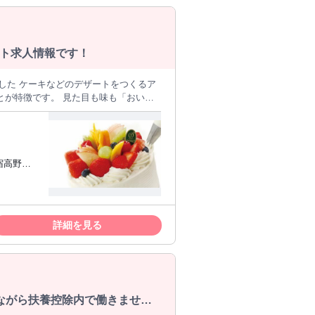
70歳（弊
ト求人情報です！
とが特徴です。 見た目も味も「おいし
菓子のノウハウが学べます！！先輩の職人さ
けます！ ・アルバイトから社員にステッ
宿高野系
いるので他にはない技術も学べることも
仕上げ等、できる事が増えてくるとやり
さい。
求し続けています。産地を見極め、厳
詳細を見る
ュー等、これからもお客様にお届けして
しながら扶養控除内で働きません