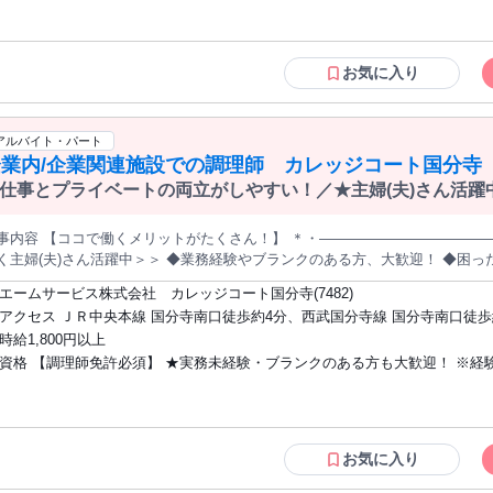
══════════ ライフスタイルに合わせた働き方 ═════════════════ ▶実働5時間〜応相談◎ ▶扶養
ん！ ⭐20代～40代の方中心に在籍 ⭐未経験の方も多数活躍中 ⭐学生さん・
 家庭や子育て、学業など、 プライベートと無理なく 両立できる環境が整っています♪
さん歓迎 ⭐お仕事復帰の主婦さんも活躍中 ▼下記は特に歓迎！ ✅フルタイム勤務がで
════════════ コーヒー・接客好きの方にオススメ ══════════════════ 厳選されたコーヒー豆を
きる方 ✅クリスマスなどのイベント時に 勤務できる方 ▼こんな方にピッタリ◎ ✅コ
お気に入り
用しているため、 自信を持ってお客様におすすめできます！ コーヒーの知識
ーヒーについてもっと知りたい ✅バリスタに挑戦してみたい ✅働きながらス
につけたい ✅勉強や家庭などと両立したい ▼下記の経験も活かせます！ 正社員、契約
のは、 ショッピング中の方や観光客、 ご家族連れなど様々です！ 気さくな
社員、業務委託、 アルバイト・パート、派遣などの 雇用形態や、主婦（夫
アルバイト・パート
♪ 「美味しかったからまた来るね」 という言葉を直接いただけるのが、 こ
、短時間、 アルバイト、平日のみ、大学生 バイト などの働き方を問わずに
業内/企業関連施設での調理師 カレッジコート国分寺 7
════ 「コクテル堂」について ═════════════ 1949年の創業以来、 70年以上の歴史を歩んできた
売や サービス業の経験がある方は即戦力。 また、販売スタッフ、接客販売、
フェです。 幅広い世代のお客様に愛され続けています。 世界中から厳選した
仕事とプライベートの両立がしやすい！／★主婦(夫)さん活
、手作りケーキが絶品！ コーヒーの良い香りに包まれながら ゆったりと穏や
スタッフ、コーヒー、喫茶店、 居酒屋、飲食店、cafe、バリスタ、 アパレ
充実の大手企業◎
きませんか？
験者も大歓迎です。 もちろん、未経験の方もOK！ 先輩スタッフがイチから
事内容 【ココで働くメリットがたくさん！】 ＊・――――――――――――
えますので、ご安心ください✨
く主婦(夫)さん活躍中＞＞ ◆業務経験やブランクのある方、大歓迎！ ◆困
大手三井物産グループで安定・厚待遇◎ ＊・――――――――――――――――――・＊ ＜＜企業
エームサービス株式会社 カレッジコート国分寺(7482)
の調理師＞＞ 学生マンションの調理補助のお仕事です！ 学生への食事提供、調理、仕
アクセス ＪＲ中央本線 国分寺南口徒歩約4分、西武国分寺線 国分寺南口徒歩
ならではの働きやすさ！】 通常の飲食店と違い、 利用されるのは、会社で働
西武多摩湖線 国分寺南口徒歩約4分 ※住所から自動設定しているため、MA
時給1,800円以上
、 安心して業務に取り組めます◎ ごはんどきの時間帯は、 お客さんが少し
ずれている場合がございます
資格 【調理師免許必須】 ★実務未経験・ブランクのある方も大歓迎！ ※経
着いて作業ができるため、 メリハリをつけて無理なく働ける環境です！ - 【“ありがとう”がやりがいに！】 お仕事
続けていると、 「美味しかったよ、ありがとう！」 そんな嬉しい言葉をいた
問 ※経験者優遇します ＼こんな方にピッタリ！／ ◆病院や介護施設、学校給食、社
た時、 自分の仕事が誰かの役に立っている―― そう実感できるのが、 この仕事の魅力なんです
員食堂などでの 調理師の業務経験のある方 ◆レストランやカフェ、居酒屋な
安定！】 創業1976年以来、日本の食生活を 支えてきたエームサービス。 
店でのキッチン・調理経験のある方 ◆アルバイトやパートで同業務の経験の
、順調に成長を続け、 今では業界トップクラスの 売上を誇っています。 待
さりげなく気遣いが出来る方 ◆チームワークが好きな方 ◆調理師の幅を広
お気に入り
ができますよ♪ -
◆資格はあるけど、実務未経験の方 ◆資格を活かしキャリアアップを図りた