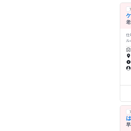
老
仕事情報 ● 
ル
い」
り
ん
プアップ
術
魅
がいも増えます
・片付け、締め作
門
し
い
早
か