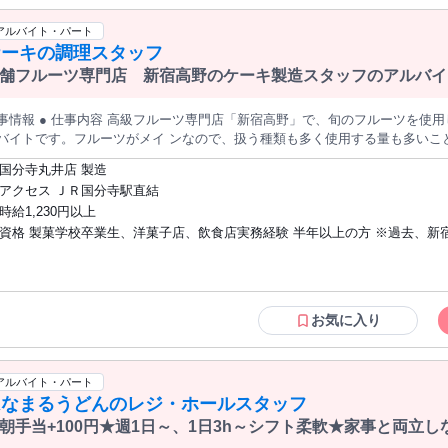
期的に勤務可能な方 ◆ハローワークで仕事を探されている方 ※雇用上限年齢
社就業規則による）
アルバイト・パート
ケーキの調理スタッフ
舗フルーツ専門店 新宿高野のケーキ製造スタッフのアルバイ
仕事内容 高級フルーツ専門店「新宿高野」で、旬のフルーツを使用した ケーキなどのデザートをつくるア
バイトです。フルーツがメイ ンなので、扱う種類も多く使用する量も多いこ
と感じていただけるケーキづくりを 一緒にしませんか？ 【働くメリット】 ・フルーツやケーキの従業員割引あ
国分寺丸井店 製造
！ ・6ヶ月以上勤務でアルバイトでも年２回賞与(7・12月)あり！ ・洋生
アクセス ＪＲ国分寺駅直結
が丁寧にサポートします！ ・1日5h～、週3日～OK！プライベート優先で働
時給1,230円以上
できる登用制度あり！ 【仕事のやりがい】 覚えることは多くありますが、「パティシエ」としての知識や技
資格 製菓学校卒業生、洋菓子店、飲食店実務経験 半年以上の方 ※過去、新
が身に付くアルバイトです。フルーツを核としたオリジナル商 品を開発して
力！最初 は果物ナイフが上手に使えなかったとしても、ケーキの仕込みや 
列店にて不採用になった方のご応募 は受け付けておりませんので、ご了承下
よ！ 【具体的な業務】 ・フルーツ、ケーキ、季節のお菓子等商品の製造 ・ケーキの切り分け・箱詰め
業 【新宿高野とは】 新宿高野は、新宿駅開業と同じ明治18年（1885年）に東京・新宿 にフルーツ専
店として産声を上げました。以来、フルーツの美 味しさと可能性と品質を追
お気に入り
い基準で選りすぐった極上のフルーツ、その個性を生かしたオ リジナルメニ
きます。
アルバイト・パート
はなまるうどんのレジ・ホールスタッフ
朝手当+100円★週1日～、1日3h～シフト柔軟★家事と両立
★