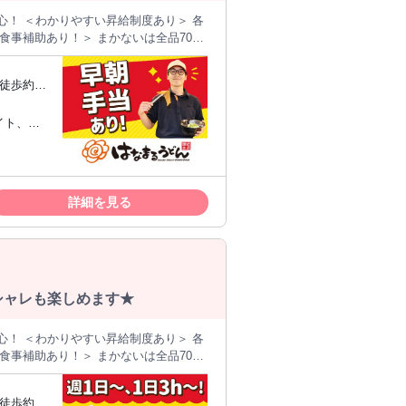
り＞ 各
＊＊＊＊＊＊＊＊＊＊ ＼こんな方にオ
徒歩約1
したい方 ◯チームワークが好きな方 ◯
い方 ＊＊＊＊＊＊＊＊＊＊＊＊＊＊＊
イト、パ
ゆで ●天ぷら揚げ ●うどんの具の盛り
K ＜
験に応じて、シフトリーダーが決定！ ＊
準備までの
／ まずは先輩スタッフに言われた通り
詳細を見る
。 慣れるまで、繰り返し練習もできま
めての方
など、 難しくないオシゴトからスター
かりUPします！ 週1日～、1
日3h～OK！ ◯時間・曜日の組み合わせ
シャレも楽しめます★
◯旅
り＞ 各
躍
の合間に扶養内で働いています♪ 急な休
＊＊＊＊＊＊＊＊＊＊ ＼こんな方にオ
トを調整できることです！
徒歩約1