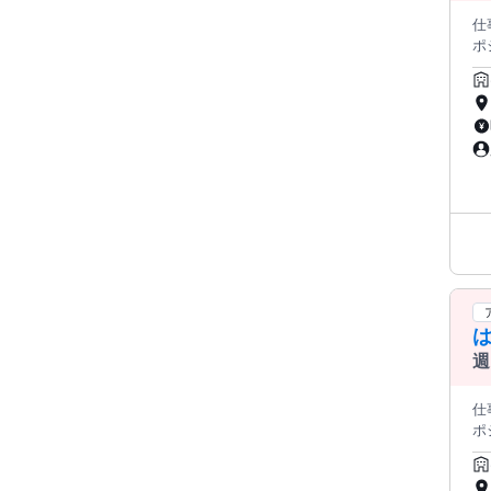
仕
ポジ
割引です ＜髪色自由！＞ 不快感を
讃
ス
う
＊＊＊＊＊ 下記のポジショ
＊
付
＊＊＊
＊
に
す
も
ト！ 先
は
を
日
週
は自
行・イベントなど 
仕
◯Wワーク、副業
ポジ
家
割引です ＜髪色自由！＞ 不快感を
中
讃
み