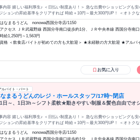
事内容 嬉しい福利厚生♪ ＜日払い制度あり！＞ 急な出費やショッピングも安心！ ＜わかりやすい昇給制度あ
ションの昇給基準をクリアすれば 時給＋10円～最大300円UP！ ＜オトクな食事補助あり！＞ まかないは全品70％
与えない髪色ならOK♪ ＼チームワークでこだわりうどんを提供／ うどんの本場！
はなまるうどん nonowa西国分寺店/1150
岐生まれのはなまるうどんで 調理・接客のオシゴト♪ ＊＊＊＊＊＊＊＊＊＊
アクセス ＪＲ武蔵野線 西国分寺南口徒歩約1分、ＪＲ中央本線 西国分寺南口
スメです♪／ ◯扶養範囲内で家計の足しにしたい方 ◯プライベートも大切に
分、西武国分寺線 恋ヶ窪徒歩約18分 西国分寺駅すぐ
時給1,250円～1,563円
どんが好きな方♪ ◯食べることが好きな方 ◯調理・接客スキルを身につけた
資格 ＜飲食店バイトが初めての方も大歓迎＞ ★未経験の方大歓迎 ★アルバ
ンに分かれて、セルフ方式で こだわりのうどんを提供しています。 ＊＊＊＊＊＊＊＊＊＊
＊＊＊＊＊＊＊＊＊ ＼役割を分担してチームでうどん作り／ ●うどん釜での麺
ートデビューも歓迎 ★ダブルワーク・副業OK ★飲食経験のある方、ブランクO
け ●レジ ●食器洗い ●ホール 担当ポジションはシゴト当日に、スキル・ 経
こんな方が活躍中！＞ ・家事の合間に働く方 ・ランチタイムだけや夕飯の
＊＊＊＊＊＊＊＊＊＊＊＊＊＊＊＊ 調理をしたことがない、接客は初めて… という方でも心配いりません！ ＊
間に働く方 ★留学生の方、英語・中国語・韓国語など 語学を活かしたい方も歓迎 ※
＊＊＊＊＊＊＊＊＊＊＊＊＊＊＊＊＊＊ ＼ていねいな研修とマニュアル完備
母国語が日本語以外の方は日本語検定N2以上 （業務上必要なため）
お気に入り
、 自分の役割の作業を行えばOK！ ポジションごとに作業内容は異なります
！ スキルを身につけて、チームワークで 美味しいうどんを提供していきましょう♪ 飲食店のオシゴトが初
安心 ＼カンタンな作業からお任せ！／ 最初はシンプルな盛り付けや食器洗い
アルバイト・パート
輩もとなりにいるから安心♪ ＼慣れてきたら各ポジションを担当／ きっかけは「やってみたい」でOK！ うどん
なまるうどんのレジ・ホールスタッフ/17時~閉店
ゆでる、天ぷらを揚げる、 レジでお会計など、できるポジションを 増やせば時給もしっ
3h～OK！シフト柔軟！ ＼ライフスタイルに合わせて働ける／ ◯週1日～、1
1日～、1日3h～シフト柔軟★動きやすい制服＆髪色自由でオ
由！ ◯シフトは2週間ごとの自己申告制 ◯勤務時間は短時間もフルタイムも 都合に合わせて自由に調整OK！ 
1ヶ月のお休みもOK！ ◯自分にあった働き方が可能！ ◯平日のみ、土日のみOK！ ◯扶養内勤務OK
事内容 嬉しい福利厚生♪ ＜日払い制度あり！＞ 急な出費やショッピングも安心！ ＜わかりやすい昇給制度あ
OK ー ＜平日週5日の場合＞ ◆月～金／10：00～14：00 ★パートの後はまかないで遅めのランチ♪ ー
ションの昇給基準をクリアすれば 時給＋10円～最大300円UP！ ＜オトクな食事補助あり！＞ まかないは全品70％
族と過ごすために土日祝はお休み♪ 自分の都合に合わせて無理なく働けます！ 幅広い年代の方が自分スタイルで活
与えない髪色ならOK♪ ＼チームワークでこだわりうどんを提供／ うどんの本場！
！ ＜自分らしい働き方を実現中！＞ ■平日は短時間、休日はフルで！ ■家事
はなまるうどん nonowa西国分寺店/1150
岐生まれのはなまるうどんで 調理・接客のオシゴト♪ ＊＊＊＊＊＊＊＊＊＊
にも対応してくれます！ ■魅力は趣味や夢の実現に向けて 自分の都合でシフ
アクセス ＪＲ武蔵野線 西国分寺南口徒歩約1分、ＪＲ中央本線 西国分寺南口