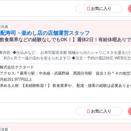
トデビュー応援！／ 【活かせる経験】 ☆居酒屋 アルバイト ☆カフェ アルバイト ☆
タッフでサポートします！ 【こんな方活躍中】 高校生＆大学生～30代を中心に、 幅広い年代のスタッフが活
喫茶店・カフェスタッフ ☆飲食店の調理補助 ☆ラーメン店 ホールスタッフ 
お気に入り
中です！ 気さくで愉快なstaffが沢山いますので、 新人さんもスグに馴染んで楽しくや
レストランなどのホール・キッチンスタッフ …etc.
・レストラン・ファストフードなどで 飲食業界職の経験がある方や 接客販売職
から大学生・専門学校生になった方歓迎！】 春から大学生・専門学校生になっ
正社員
ュアルをしっかり用意しています。 シフト自由なので履修登録後のシフト調
宅配寿司・釜めし店の店舗運営スタッフ
ートした大学生スタッフが 多数活躍中のため新入生や大学1年生の 初バイトにもぴったり
です！ ＞＞社員も同時募集中！＜＜ 詳しくは下記URLをご覧ください◎ https://garde
飲食業界などの経験なしでもOK！】週休2日！有給休暇あり
！
寿司製造全般 槻械から出たシャリにネタを盛るだけの簡単作業！ 苦段料理をしない方で
約3ヵ月で一遠の流れを覚えられます◎ ◆注文・予約の電話対応 WEB注文も増えているので、 電話の手間も軽
減！ ◆配達＆桶の回収 配達件数は1日約10件～20件 配達エリアは遠
株式会社テクタード
アクセス: * 最寄り駅：中央線・武蔵野線 西国分寺駅 徒歩１分 * その他交通手段：
自転車通勤可
月給251,977円以上
求める人材: 【未経験軟迎！】 飲食業界や、 配達・接客の経験は必要ありません。 社
会人未経験・職種未経験・業界未経験の方も歓迎！ 社会人経験10年以上の方の応募も
歓迎です。
お気に入り
正社員