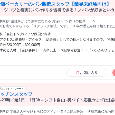
老舗ベーカリーのパン製造スタッフ【業界未経験向け】
コツコツと着実にパン作りを習得できる！／パンが好きという
れる 奥深いパン作りの世界 ￣￣V￣￣￣￣￣￣￣￣ ドンクのパンづくりは、 それぞ
店で粉から作る 「スクラッチ製法」です。 100年の歴史を経て培われた技術で 小麦粉の風味を最大限に活かす
、 「粉を捏ね上げから焼き上げまで」 生地と対話しながら作り上げます。 売場に併設した厨房で製造するので
株式会社ドンク/ノノワ西国分寺店
のパンを提供できます。 また、売場内の3割がその店舗の オリジナル商品というのも当社の特徴。 コツコツ
アクセス: 勤務地・アクセス 「総合職」としての採用となりますので、 将来的にはキ
ひとつずつ技術を習得し、 あなたのこだわりが詰まった オリジナルのパンを生み出せます！ 
ャリア形成のための職種変更や、 転居を伴う異動の可能性もございます。 ●初期配属
月給223,900円～300,000円
にかく夢中になれるのがパン製造です。 ご興味のある方はぜひ最後までご覧ください！ ━━━━
について 最初の配属店舗については、 入社前に希望勤務地をお伺いの上、
求める人材: 【必須要件】 ・高卒以上 ・未経験者歓迎！ ・「パンが好き」という熱い
━━━━━ ・パン生地の仕込み、成形、焼き上げ(完全手作り) ・原材料の在
理・清掃 ・オリジナル商品の企画・開発 ※適性に応じて応募職種以外の お仕事をお願いする場合もございま
考慮いたしますが、 ご希望や各店の欠員状況を総合的に勘案し、最終決定さ
想いのある方 ・コツコツと前向きに挑戦できる方 ・チームワークを大切に
先輩たちから しっかりとOJTを受けることができま
だきます。 ●店舗異動について 一般社員の間は2～3年に一度の間隔で、 近隣への店舗
【歓迎要件】 ・未経験から製パンを極めたい方 ・作業効率を考えながら動け
はもちろんのこと、 海外講師など一流の職人から技
異動の可能性がございます。 ただし、その際はご本人のご事情・希望を確認
一つひとつの作業に丁寧に取り組める方 ・ゆくゆくは商品開発にも挑戦した
を 受けられる講習会も実施しています。 手に職をつけ、将来は自分のお店を 持つことも夢ではありません。 自
ら、 最終的に異動先の決定をさせていただいています。 ●勤務先へのアクセス 各店舗
お気に入り
らしいキャリア形成を ￣￣V￣￣￣￣￣￣￣￣￣￣ ドンクには、異動やキャ
最寄駅から徒歩圏内の立地がほとんどです。 ※一部郊外の店舗もあります。
あります（年1回）。 ご自身のビジョンに合った キャリア形成をサポート
はお気軽にお問合せください。
アルバイト・パート
キッチンスタッフ
7-23時／週1日、1日3h～シフト自由♪初バイト応援☆まずは
OK】
事内容 学生さんやかけもちに◎ディナータイム限定募集！ ★授業後に短時間