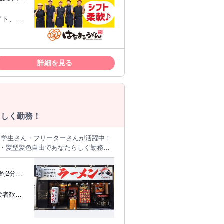
い方 ◯チームワークが好きな方 ◯うど
 ＊＊＊＊＊＊＊＊＊＊＊＊＊＊＊＊＊
イト、パ
 ●天ぷら揚げ ●うどんの具の盛り付け
K ＜
応じて、シフトリーダーが決定！ ＊＊＊＊
なれるの
は先輩スタッフに言われた通りに、 自
詳細を見る
るまで、繰り返し練習もできます！ スキ
しくないオシゴトからスタート！ 先輩
す！ 週1日～、1日3h
～OK！ ◯時間・曜日の組み合わせは自
らしく勤務！
・学生さん・フリーターさんが活躍中！
 ・髪型髪色自由であなたらしく勤務！
・盛
対応してくれます！ ■魅力は趣味や夢
の補助がメインとなりますが、簡単な調
約2分、
日
験者歓迎
あなたのライフスタイルに合わせた 働
 他のア
優先した
ライベートと両立いただけるよう でき