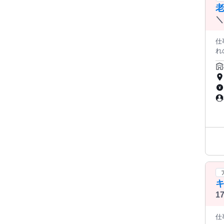
＼
仕事内容: 生涯をかけて夢中にな
れのお
ため
焼きたて
と
と
━
品の管
す。 教育・研修制度 ￣￣V￣￣￣￣￣￣ ご入社後は配属店舗にて
す。 パンに関する知識や衛生管理の基礎を 学べる各種研修の実施
術指導
分
1
り
仕