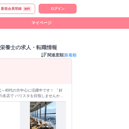
新規会員登録
ログイン
無料
マイページ
栄養士の求人・転職情報
|
関連度順
新着順
な香りに包まれながら、 ゆったりとし
スタへと、 あなたのペースで ステッ
ば大丈夫です！
問いませ