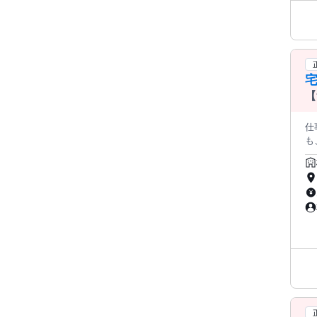
る限りス
躍
屋
月
ニ
けますよ★ 未経験からスタ
【
す
仕事内容: ◆仕込みなど、 お
も、 