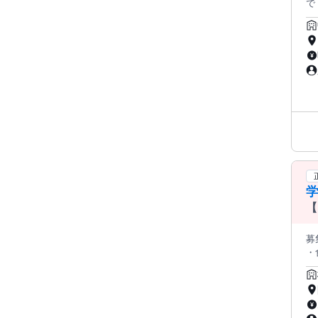
で！
校
能！ 希
デ
は
なれるこ
自
たい」
覚でバ
綿
エ
万
【
日
募集要項
・
作業
っ
て