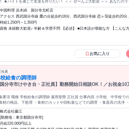
 ★バイトを通じて友達を作りたい！ ＜＜ ぜーんぶ大歓迎 ＞＞ あなたのライフスタイルにあわせて働けます。 学
やサークル優先のシフトもOK！ 終電や門限なども考慮します。 テスト前は
中国料理 浜木綿 国分寺北町店
望収入額の相談もお気軽に♪ あなたにお願いしたいお仕事は… ■食材の準備 ■調理補助 ■洗い物 ■盛り付け など
アクセス 西武国分寺線 鷹の台徒歩約18分、西武国分寺線 恋ヶ窪徒歩約20分
ィナーは家族連れから宴会まで幅広いお客様がご来店され お酒や大皿料理なども多く
央本線 国立北口徒歩約31分
時給1,250円～1,350円
包丁の使い方からレクチャー！ 簡単なことから始めて、ゆくゆくは本格的な中
資格 未経験大歓迎♪ 年齢＆学歴不問 【必須】 ■日本語が堪能な方 【こんな方にぜひ】
とからスタートしましょう。 短期バイトも相談OK！気に入ったら長期へ変更も大歓迎♪ 「浜木綿のバイトが
分に合っているかわからない」 「初めてのバイトで学校と両立できるか不安
■調理が好きな方 ■夕方～夜の時間帯だけ働きたい方 ■短時間勤務希望の方 
等 短期バイトをお探ししている方もぜひ！ もちろん「慣れてきたから長期に変更」も大歓迎！ まずはお試し感
望の方 ■はじめてバイトをする方 ■近所で働きたい方 ■Ｗワーク希望の方 まずは、お
イトに挑戦してみるのもアリですよ。 お手頃だけど日本人好みの本格中華としてお馴染みの「中国料理 浜木
気軽にご応募ください！
」 昭和42年創業。『特別な日に行きたい本格的な中華料理をお手頃に』 と
お気に入り
リアのお客様をメインに、住宅地を抱える幹線道路のみの出店という 立地にこ
人以上のお客様にご利用いただいております。
正社員
学校給食の調理師
国分寺市けやき台・正社員】勤務開始日相談OK！／お祝金10
 職種 学校給食の調理師 雇用形態 正社員 仕事内容 小学校、中学校での給食室での調理業務全般 具体的には
食材の検品、下処理 ・食材のカットや回転釜などでの調理 ・食器具の洗浄 
工程表の作成など ※経験に応じてお任せしますのでご安心ください ★1日の流れ★ まずは食材を業者から受け取
株式会社藤江
て、下処理をスタート！ 作業工程表を確認し実際に調理をしていきます。 
[勤務地：東京都国分寺市]
終了。
月給220,000円以上