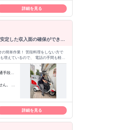
☆その他
詳細を見る
っています！ カフェ・居酒
の経験がある方も活躍中です！ 【4
た方も 安心して始められるよう、 マ
整も可能！ 新生活が落ち着いてから働
n-saiyou.jp/
で安定した収入面の確保ができま
くても15分程度！
詳細を見る