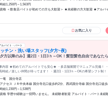
スメです♪／ ◯旅行・イベントを優先したい！ ◯プライベートも大切にした
分、西武国分寺線 恋ヶ窪徒歩約18分 西国分寺駅すぐ
時給1,250円～1,563円
が好きな方♪ ◯食べることが好きな方 ◯調理・接客スキルを身につけたい方
資格 ＜飲食店バイトが初めての方も大歓迎＞ ★未経験の方大歓迎 ★アルバ
方式で こだわりのうどんを提供しています。 ＊＊＊＊＊＊＊＊＊＊＊＊
＊＊＊＊＊＊＊ ＼役割を分担してチームでうどん作り／ ●うどん釜での麺ゆで
ートデビューも歓迎 ★ダブルワーク・副業OK ★飲食経験のある方、ブランクO
レジ ●食器洗い ●ホール 担当ポジションはシゴト当日に、スキル・ 経験に
こんな方が活躍中！＞ 同世代のスタッフが多く活躍中♪ バイト仲間と仲良く
＊＊＊＊＊＊＊＊＊＊＊＊ 調理をしたことがない、接客は初めて… という方でも心配いりません！ ＊＊＊＊
も魅力！ バイト後にみんなで食事したり、楽しい雰囲気の職場です♪ ★留学生の方、
＊＊＊＊＊＊＊＊＊＊＊＊＊＊＊ ＼ていねいな研修とマニュアル完備／ まず
英語・中国語・韓国語など 語学を活かしたい方も歓迎 ※母国語が日本語以外の方は日
お気に入り
の役割の作業を行えばOK！ ポジションごとに作業内容は異なります。 慣れ
本語検定N2以上 （業務上必要なため）
身につけて、チームワークで 美味しいうどんを提供していきましょう♪ 飲食店のオシゴトが初めての方も安心 ＼
ンタンな作業からお任せ！／ 最初はシンプルな盛り付けや食器洗いなど、 難
アルバイト・パート
るから安心♪ ＼慣れてきたら各ポジションを担当／ きっかけは「やってみたい」でOK！ うどんをゆで
ッチン・洗い場スタッフ(夕方~夜)
、天ぷらを揚げる、 レジでお会計など、できるポジションを 増やせば時給もしっかりUPしま
OK！シフト柔軟！ ＼ライフスタイルに合わせて働ける／ ◯週1日～、1日3h
夕方以降のみ】週2日・1日3ｈ～OK！髪型髪色自由であなた
 ◯シフトは2週間ごとの自己申告制 ◯勤務時間は短時間もフルタイムも 都合に合わせて自由に調整OK！ ◯旅行・
休みもOK！ ◯自分にあった働き方が可能！ ◯平日のみ、土日のみOK！ ◯扶養内勤務OK ◯W
事内容 ★初めてのアルバイトでも安心★ ・多店舗展開でマニュアル完備！ 
 ＜月曜・水曜の場合＞ ◆月・水／14：00～18：00 ★バイトの後はまかないをいただきます♪ ー ス
高時給／楽しい仲間が待ってます！ ・週2日・1日3ｈ～OKの希望シフト制！
にお小遣い稼ぎしてます♪ 幅広い年代の方が自分スタイルで活躍中！ ＜自分らしい働き方を実現中！＞ ■平日
人気のまかないあり！ ・積極採用中なので気になったらまずはご応募下さい！ ～仕事内容～ まずは食材を切る
短時間、休日はフルで！ ■家事の合間に扶養内で働いています♪ 急な休みにも
一竜 国分寺店
・洗うという簡単な調理補助の お仕事を覚えるところからスタート。 社員
実現に向けて 自分の都合でシフトを調整できることです！
アクセス ＪＲ中央本線 国分寺北口徒歩約2分、西武国分寺線 国分寺北口徒歩
お任せしていきます！ 基本から教えるので未経験でもご安心ください！ 【夕方以降のみOK】 週2日～＆1日3時間
西武多摩湖線 国分寺北口徒歩約2分
時給1,230円～1,538円
チバイトOK 2週間の自己申告制シフトなので、 予定も立てやすいですよ★ ＊サークルがあるので平日1日＋土
資格 学歴や経験は一切問いません。 未経験者歓迎 アルバイト・パート未経
授業が終わってからしっかり稼ぎたい ＊Ｗワーカーなので、夕方から など、
ください！ 【未経験でも安心】 イチから丁寧に先輩が教えます。 いつでも分からないことが聞けるよう
フリーター歓迎 主婦さん・主夫さん歓迎 高校生、大学生歓迎 ミドル世代応援
体制なので アルバイトが初めての方やブランクがある方も 安心してくださいね。 「テスト期間中は学業を
ルバイトとの掛け持ち、WワークもOK 皆さんお気軽にご応募ください！ ＼アルバイ
」 「サークルの合宿や部活の試合があるのでシフトを減らしたい」 など、プ