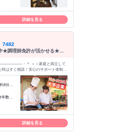
フリーター
詳細を見る
を深めたい方にも ぴったりの環境です
キルを身
お客様が多く、 日常会話を楽しむシーン
）パート
の仕事の醍醐味です✨
接客・販
482
 カフェ
コーヒー豆で淹れる こだわりの1杯
躍中★調理師免許が活かせる★待
かな時間が流れる 大人の空間で一緒に
ル販売の経
丁寧に 教
――――――・＊ ＜＜家庭と両立して
った時はすぐ相談！安心のサポート体制！
内/企業関連施設
込み、洗い物など - 【給食業
約4分、
く社員さん♪ 顔なじみの常連さんも多
Pの位置が
集中することもありますが、 ピーク後は
験年数不
だけることも！ 直接感謝の言葉をもら
♪ - 【業界大手で安心
ど 飲食
「食」に関する様々な事業を 全国に展開
ある方 ◆
遇も良く、安定した企業で 長く働くこと
げたい方
詳細を見る
い方 ◆長