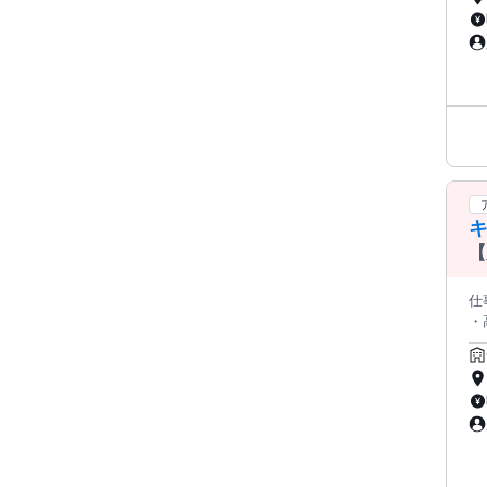
ス
ん
＊＊＊ 下記のポジションに分かれて、セルフ
＊
●
＊＊＊＊
＊
分
ルを
カ
もとなりにい
キ
る
～
【
由！
イベントなど 1ヶ月のお
仕
ワーク、副業OK ー
・
キマ時間
・
は
る
の
理も
～プ
＊
き方をご相談
な
い