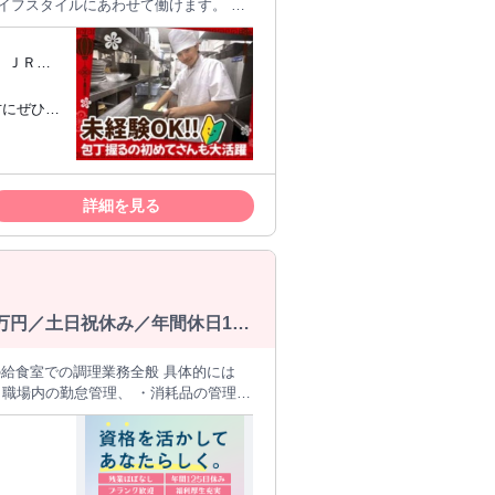
少なめ、夏休みは多め…等の調整も可
、ＪＲ中
提供しています。 初心者の方
華料理へチャレンジも♪ まずは厨房に
」 「留学するので、それまでバイトし
■扶養内希
いうコンセプトで、独自性を追求。 東海
詳細を見る
だわって店舗展開しており、年間250
万円／土日祝休み／年間休日125
・職場内の勤怠管理、 ・消耗品の管理、
給食提供後の午後から、明日の準備をし