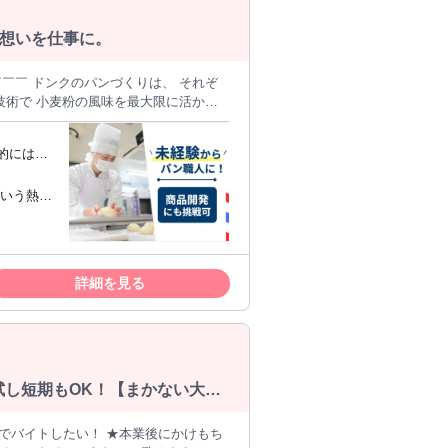
想いを仕事に。
、
理想のパンを追求し、
━━ 仕事内容
可能な限り
庫確認、発注作業・ ・製造に必要な備
せていた
できる方
る方 ・
しなが
い方
詳細を見る
リア希望を 伝えられる自己申告制度が
 ※詳しく
・応援します！
お試し短期もOK！【まかない大盛
でバイトしたい！ ★本業後にかけもち