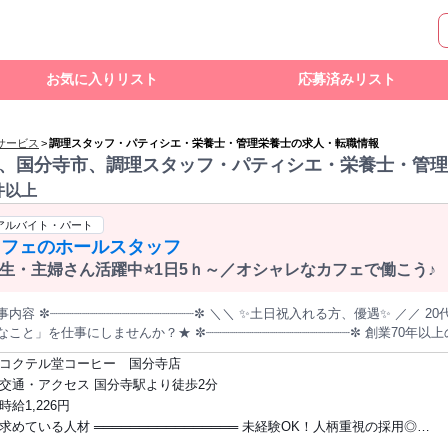
お気に入りリスト
応募済みリスト
サービス
>
調理スタッフ・パティシエ・栄養士・管理栄養士の求人・転職情報
、国分寺市、調理スタッフ・パティシエ・栄養士・管理
件以上
アルバイト・パート
カフェのホールスタッフ
生・主婦さん活躍中⭐1日5ｈ～／オシャレなカフェで働こう♪
 ✼┈┈┈┈┈┈┈┈┈┈┈┈┈┈┈┈┈┈✼ ＼＼ ✨土日祝入れる方、優遇✨ ／／ 20代～40代の方中心に活躍中です！ 「好
を仕事にしませんか？★ ✼┈┈┈┈┈┈┈┈┈┈┈┈┈┈┈┈┈┈✼ 創業70年以上の名店で バリスタを目指しませんか？
界にひとつだけの焙煎コーヒーを 提供しているコクテル堂。 コーヒーの芳醇
コクテル堂コーヒー 国分寺店
間が流れる大人の空間で、 新しい一歩を踏み出しましょう。 ・・・・・・・・ 仕事内容 ・・・・・・・・ まず
交通・アクセス 国分寺駅より徒歩2分
カフェの ホール業務からスタートし、 慣れてきたらキッチン、 さらにはバリ
時給1,226円
る環境です♪ ▼具体的に… ⭐お席へのご案内・オーダー受注 ⭐商品の提供・接客サービス ⭐レジでのお会
求めている人材 ════════════════ 未経験OK！人柄重視の採用◎
⭐テーブルの片付け・店内清掃・消毒 ⭐ドリンク作り ⭐フードの簡単な調理 未経験の方やブランクがある方も、 先
スタッフが丁寧にフォローします◎ まずは笑顔で対応することから 始めれ
════════════════ ⭐未経験・初めての方大歓迎 ⭐知識や資格は一切