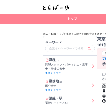
トップ
求人・転職トップ
>
東京
>
23区外
>
国分寺市
>
販売・
東京
キーワード
161
職種
(1)
学
調理スタッフ・パティシエ・栄養
士・管理栄養士
条件をクリア
仕事内容
きなこと」
勤務地
(1)
世
国分寺市
た時
条件をクリア
は
プアップでき
沿線・駅
計 
選択してください
輩