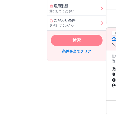
═══════
雇用形態
内勤務も相談OK
選択してください
══════
使
こだわり条件
◎ 嬉しい従業員割引あり！ 美味しいコーヒーをお得に楽しめる特典は、 スタッフからも「大好評」です！ ご来店され
選択してください
る
も
企
═════════
検索
カ
＼
と
遇
条件を全てクリア
働
仕
働
◆
で
界
く
落ち
を
え
＆
し