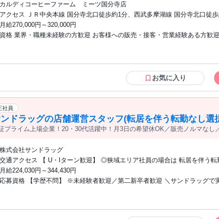
カルディコーヒーファーム ミーツ国分寺店
アクセス ＪＲ中央本線 国分寺北口徒歩約1分、西武多摩湖線 国分寺北口徒歩
西武国分寺線 国分寺北口徒歩約1分 ※他店舗への配属の可能性あり ※状況
月給270,000円～320,000円
店舗の募集を締め切る場合あり
資格 業界・職種未経験の方歓迎 お客様への販売・接客・営業経験ある方歓迎
ー、ワイン、輸入食品に興味がある方大歓迎 ハローワークで求職中の方も歓
例 販売、飲食ホール、営業、携帯販売、ホテル・観光業界フロント、 航空
ドスタッフ・CAなど対面での接客経験ある方が中心で活躍中 ◆ 例外事由2
テイスティング業務が含まれるため20歳以上の方のみ ◆ 9：00～22：00頃
お気に入り
した早番・遅番での8時間シフト制勤務（土日祝含む）が可能な方 (学業等に
が制限される場合は対象外となる場合がございます) ※本求人は中途採用枠
卒採用とは選考枠が異なります
正社員
サンドラッグの店舗運営スタッフ(転居を伴う転勤なし選択
証プライム上場企業！20・30代活躍中！月3日の希望休OK／販売ノルマなし／
管理など店舗運営がメインの仕事
株式会社サンドラッグ
交通アクセス 【 U・Iターン歓迎】 ◎狭域エリア社員の場合は 転居を伴う転勤はあり
ません。 ◎マイカー通勤OK
月給224,030円～344,430円
応募資格 【学歴不問】 ※未経験者歓迎／第二新卒者歓迎 ＼サンドラッグで実現でき
ること／ 〇ノルマに追われることなく お客様第一で仕事ができる。 〇販売スキルと
専門スキルを同時に 身に付けられる。 〇登録販売者の資格を取得できる。 └業務時間
に 資格や業務の勉強ができます。 〇店長などポストアップが可能。 └長期に亘り、