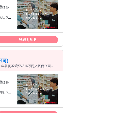
詳細を見る
可)
年収例32歳SV816万円／販促企画～商