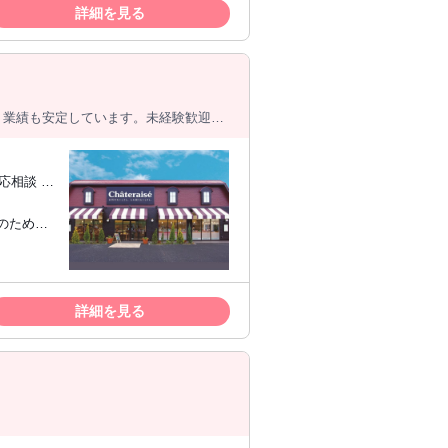
詳細を見る
、業績も安定しています。未経験歓迎！
台駅から
立飛駅、泉
活躍してま
好きな方
方 キャ
詳細を見る