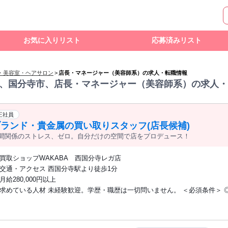
お気に入りリスト
応募済みリスト
・美容室・ヘアサロン
>
店長・マネージャー（美容師系）の求人・転職情報
、国分寺市、店長・マネージャー（美容師系）の求人・
正社員
ランド・貴金属の買い取りスタッフ(店長候補)
間関係のストレス、ゼロ。自分だけの空間で店をプロデュース！
買取ショップWAKABA 西国分寺レガ店
交通・アクセス 西国分寺駅より徒歩1分
月給280,000円以上
求めている人材 未経験歓迎。学歴・職歴は一切問いません。 ＜必須条件＞ ◎1人勤務
でも自分を律し、責任感を持って業務に取り組める方 ◎基本的なPC操作が
＜歓迎条件＞ ◎飲食店、アパレル等の店長・副店長・リーダー経験者 ◎「
したい」「経営に近い視点を持ちたい」という向上心をお持ちの方