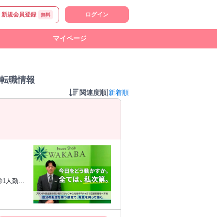
新規会員登録
ログイン
無料
マイページ
転職情報
|
関連度順
新着順
できる方
将来は独立