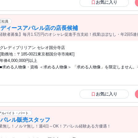
成長を支援します。 〇町の第2のかかりつけ医のチームの 一員として、地域に貢献で
お気に入り
きる。 〇プライベートの充実を実現できる。 └月3日の希望休有
正社員
レディースアパレル店の店長候補
経験者募集】毎月1.5万円のオシャレ促進手当支給！残業ほぼなし・年2回5
グレディブリリアン セレオ国分寺店
[勤務地：〒185-0021東京都国分寺市南町]
年俸4,000,000円以上
■求める人物像・資格 ＜求める人物像＞ 「求める人物像」を限定しません。
十人十色のはず。それより自分の強みを最大限に活かすこと。弱みはチーム
合あうことが当社のモットーです。 ＜応募資格＞ 高卒以上 59歳未満の方（定年が60
歳のため）
お気に入り
アルバイト・パート
アパレル販売スタッフ
業無し！ノルマ無し！週4日～OK！アパレル経験ある方優遇！