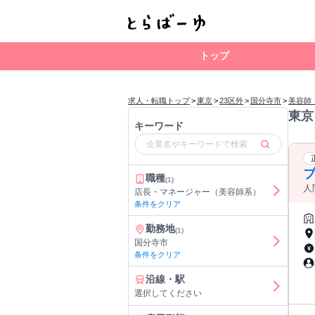
トップ
求人・転職トップ
>
東京
>
23区外
>
国分寺市
>
美容師
東京
キーワード
ブ
職種
(1)
人
店長・マネージャー（美容師系）
条件をクリア
勤務地
(1)
国分寺市
条件をクリア
沿線・駅
選択してください