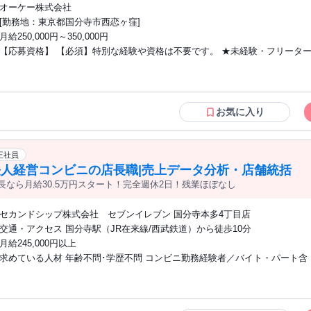
オーケー株式会社
[勤務地：東京都国分寺市西恋ヶ窪]
月給250,000円～350,000円
【応募資格】 【必須】特別な経験や資格は不要です。 ★未経験・フリーター応援/学
歴不問 ◆━━━━━━━━━━━━━━━━━━━━━━━━━━◆ こんな方におす
すめ ◆━━━━━━━━━━━━━━━━━━━━━━━━━━◆ ◆ こん
すすめ ◆ ✅ 転勤なしで地元に根ざして長く働きたい方 ✅ 安定した大手企業で、スー
パーの仕事にチャレンジしたい方 ✅ 賞与年4回・着実な昇給でしっかり稼ぎた
お気に入り
家族や趣味との時間を大切にしながらキャリアを築きたい方 ✅ 将来は店長
600万円以上を目指したい方 【メリット】 #駅近5分以内 #交通費支給 #
正社員
法人経営コンビニの店長職|売上データ分析・店舗統括
長なら月給30.5万円スタート！完全週休2日！残業ほぼなし
セカンドシップ株式会社 セブンイレブン 国分寺本多4丁目店
交通・アクセス 国分寺駅（JR在来線/西武鉄道）から徒歩10分
月給245,000円以上
求めている人材 年齢不問･学歴不問 コンビニ勤務経験者／バイト・パート含 ※意欲が
あれば未経験もOK！ 日本語の読み書きと 日常会話が十分にできる方 ＜一つでも当て
はまる人歓迎＞ ＊みんなでアイデアを出しあって 実践できる店をつくりたい
クライフバランスを大切にしたい ＊正社員として安定して働きながら 広い