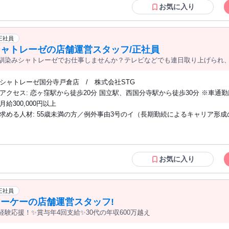
お気に入り
正社員
シャトレーゼの店舗運営スタッフ/正社員
馴染みシャトレーゼでお仕事しませんか？テレビなどでも連日取り上げられ
価制度も確立されており、長く安心して働くことができます。
シャトレーゼ国分寺戸倉店 / 株式会社STG
アクセス: 恋ヶ窪駅から徒歩20分 国立駅、西国分寺駅から徒歩30分 ※車通勤応相談 ＜
自転車での通勤が便利です！＞ 恋ヶ窪駅から5分 国立駅、西国分寺駅、鷹の
月給300,000円以上
10分 以下の駅からは20分ほどで通勤可能です 国分寺駅、立川駅、高松駅、
求める人材: 55歳未満の方／例外事由3号のイ（長期勤続によるキャリア形成のため）
体育館駅、 砂川七番駅、玉川上水駅、東大和市駅、小川駅など 国分寺市、国立市、立
未経験大歓迎！ 女性の多いイメージがあると思いますが、 男性スタッフも
川市、小平市、東大和市から 比較的通いやすい立地です。
す！ 学歴不問 第二新卒歓迎 ブランクOK スイーツ好き歓迎 人と話すことが
チームワークを大切にできる方 明るい対応ができる方 店舗運営に興味がある
リアアップ可能 フリーターから正社員を目指す方歓迎
お気に入り
正社員
オーケーの店舗運営スタッフ!
経験応援！✨賞与年4回支給✨30代の年収600万越え