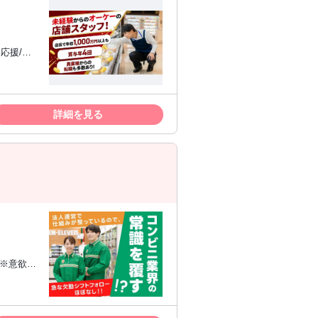
な方にお
い方 ✅
詳細を見る
として年収
即日勤務OK
 ＊ワー
視野をもっ