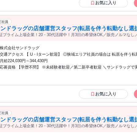
成長を支援します。 〇町の第2のかかりつけ医のチームの 一員として、地域に貢献で
お気に入り
きる。 〇プライベートの充実を実現できる。 └月3日の希望休有
正社員
サンドラッグの店舗運営スタッフ(転居を伴う転勤なし選択
証プライム上場企業！20・30代活躍中！月3日の希望休OK／販売ノルマなし／
管理など店舗運営がメインの仕事
株式会社サンドラッグ
交通アクセス 【 U・Iターン歓迎】 ◎狭域エリア社員の場合は 転居を伴う転勤はあり
ません。 ◎マイカー通勤OK
月給224,030円～344,430円
応募資格 【学歴不問】 ※未経験者歓迎／第二新卒者歓迎 ＼サンドラッグで実現でき
ること／ 〇ノルマに追われることなく お客様第一で仕事ができる。 〇販売スキルと
専門スキルを同時に 身に付けられる。 〇登録販売者の資格を取得できる。 └業務時間
に 資格や業務の勉強ができます。 〇店長などポストアップが可能。 └長期に亘り、
成長を支援します。 〇町の第2のかかりつけ医のチームの 一員として、地域に貢献で
お気に入り
きる。 〇プライベートの充実を実現できる。 └月3日の希望休有
正社員
サンドラッグの店舗運営スタッフ(転居を伴う転勤なし選択
証プライム上場企業！20・30代活躍中！月3日の希望休OK／販売ノルマなし／
管理など店舗運営がメインの仕事