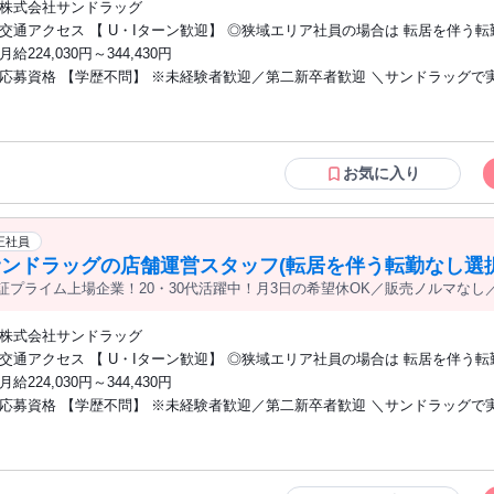
株式会社サンドラッグ
交通アクセス 【 U・Iターン歓迎】 ◎狭域エリア社員の場合は 転居を伴う転勤はあり
ません。 ◎マイカー通勤OK
月給224,030円～344,430円
応募資格 【学歴不問】 ※未経験者歓迎／第二新卒者歓迎 ＼サンドラッグで実現でき
ること／ 〇ノルマに追われることなく お客様第一で仕事ができる。 〇販売スキルと
専門スキルを同時に 身に付けられる。 〇登録販売者の資格を取得できる。 └業務時間
に 資格や業務の勉強ができます。 〇店長などポストアップが可能。 └長期に亘り、
成長を支援します。 〇町の第2のかかりつけ医のチームの 一員として、地域に貢献で
お気に入り
きる。 〇プライベートの充実を実現できる。 └月3日の希望休有
正社員
サンドラッグの店舗運営スタッフ(転居を伴う転勤なし選択
証プライム上場企業！20・30代活躍中！月3日の希望休OK／販売ノルマなし／
管理など店舗運営がメインの仕事
株式会社サンドラッグ
交通アクセス 【 U・Iターン歓迎】 ◎狭域エリア社員の場合は 転居を伴う転勤はあり
ません。 ◎マイカー通勤OK
月給224,030円～344,430円
応募資格 【学歴不問】 ※未経験者歓迎／第二新卒者歓迎 ＼サンドラッグで実現でき
ること／ 〇ノルマに追われることなく お客様第一で仕事ができる。 〇販売スキルと
専門スキルを同時に 身に付けられる。 〇登録販売者の資格を取得できる。 └業務時間
に 資格や業務の勉強ができます。 〇店長などポストアップが可能。 └長期に亘り、