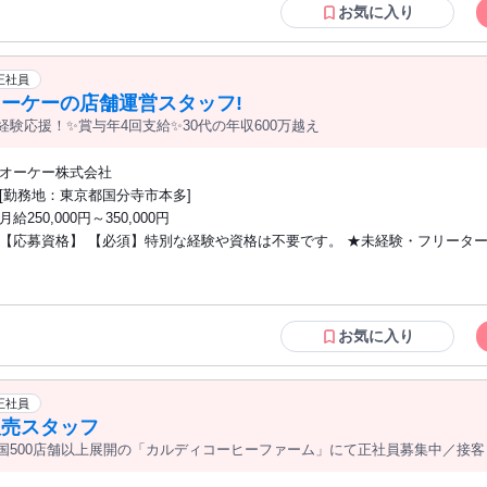
て様々な挑戦もしたい
お気に入り
正社員
オーケーの店舗運営スタッフ!
経験応援！✨賞与年4回支給✨30代の年収600万越え
オーケー株式会社
[勤務地：東京都国分寺市本多]
月給250,000円～350,000円
【応募資格】 【必須】特別な経験や資格は不要です。 ★未経験・フリーター応援/学
歴不問 ◆━━━━━━━━━━━━━━━━━━━━━━━━━━◆ こんな方におす
すめ ◆━━━━━━━━━━━━━━━━━━━━━━━━━━◆ ◆ こん
すすめ ◆ ✅ 転勤なしで地元に根ざして長く働きたい方 ✅ 安定した大手企業で、スー
パーの仕事にチャレンジしたい方 ✅ 賞与年4回・着実な昇給でしっかり稼ぎた
お気に入り
家族や趣味との時間を大切にしながらキャリアを築きたい方 ✅ 将来は店長
600万円以上を目指したい方 【メリット】 #駅近5分以内 #交通費支給 #
正社員
販売スタッフ
国500店舗以上展開の「カルディコーヒーファーム」にて正社員募集中／接