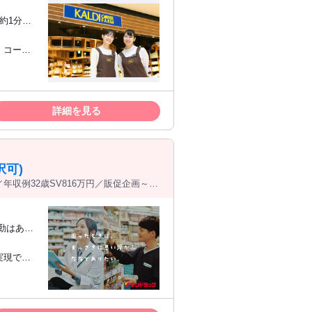
約1分、
により記載
 コーヒ
迎 前職一
業界グラン
号：お酒の
をベースと
詳細を見る
より勤務
となり、新
可)
年収例32歳SV816万円／販促企画～商