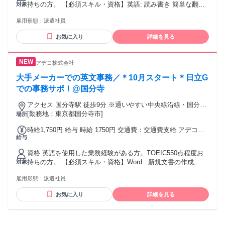
持ちの方。 【必須スキル・資格】英語: 読み書き 簡単な翻訳
対象
や雛形なしのメールや資料の作成, PowerPoint : 新規スライド
雇用形態：
派遣社員
の作成, Excel : SUM･AVERAGE関数、四則演算, 英語: 会話
簡単な日常会話（挨拶・電話の取次ぎ）, Word : 新規文書の作
お気に入り
詳細を見る
成
アデコ株式会社
大手メーカーでの英文事務／＊10月スタート＊日立G
での事務サポ！@国分寺
アクセス 国分寺駅 徒歩9分 ※通いやすい中央線沿線・国分寺
エリアです。
[勤務地：東京都国分寺市]
場所
時給1,750円 給与 時給 1750円 交通費：交通費支給 アデコ規
給与
定に則って支給いたします。
資格 英語を使用した業務経験がある方。TOEIC550点程度お
持ちの方。 【必須スキル・資格】Word : 新規文書の作成,
対象
Excel : SUM･AVERAGE関数、四則演算, PowerPoint : 新規ス
雇用形態：
派遣社員
ライドの作成, 英語: 会話 簡単な日常会話（挨拶・電話の取次
ぎ）, 英語: 読み書き 簡単な翻訳や雛形なしのメールや資料の
お気に入り
詳細を見る
作成