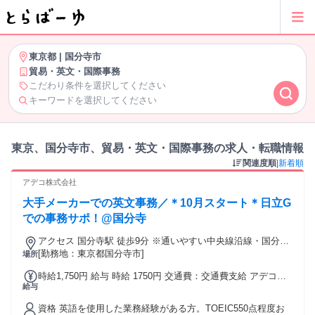
東京都
|
国分寺市
貿易・英文・国際事務
こだわり条件を選択してください
キーワードを選択してください
東京、国分寺市、貿易・英文・国際事務の求人・転職情報
関連度順
|
新着順
アデコ株式会社
大手メーカーでの英文事務／＊10月スタート＊日立G
での事務サポ！@国分寺
アクセス 国分寺駅 徒歩9分 ※通いやすい中央線沿線・国分寺
エリアです。
[勤務地：東京都国分寺市]
場所
時給1,750円 給与 時給 1750円 交通費：交通費支給 アデコ規
給与
定に則って支給いたします。
資格 英語を使用した業務経験がある方。TOEIC550点程度お