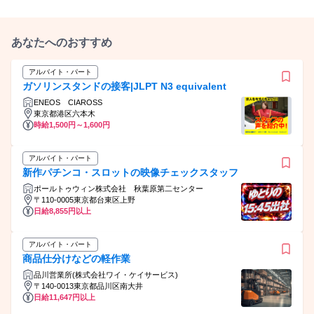
あなたへのおすすめ
アルバイト・パート
ガソリンスタンドの接客|JLPT N3 equivalent
ENEOS CIAROSS
東京都港区六本木
時給1,500円～1,600円
アルバイト・パート
新作パチンコ・スロットの映像チェックスタッフ
ポールトゥウィン株式会社 秋葉原第二センター
〒110-0005東京都台東区上野
日給8,855円以上
アルバイト・パート
商品仕分けなどの軽作業
品川営業所(株式会社ワイ・ケイサービス)
〒140-0013東京都品川区南大井
日給11,647円以上