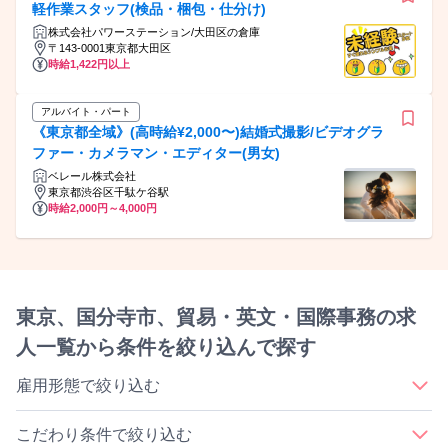
軽作業スタッフ(検品・梱包・仕分け)
株式会社パワーステーション/大田区の倉庫
〒143-0001東京都大田区
時給1,422円以上
アルバイト・パート
《東京都全域》(高時給¥2,000〜)結婚式撮影/ビデオグラ
ファー・カメラマン・エディター(男女)
ベレール株式会社
東京都渋谷区千駄ケ谷駅
時給2,000円～4,000円
東京、国分寺市、貿易・英文・国際事務の求
人一覧から条件を絞り込んで探す
雇用形態で絞り込む
｜
｜
｜
｜
正社員
契約社員
アルバイト・パート
派遣社員
業務委託
こだわり条件で絞り込む