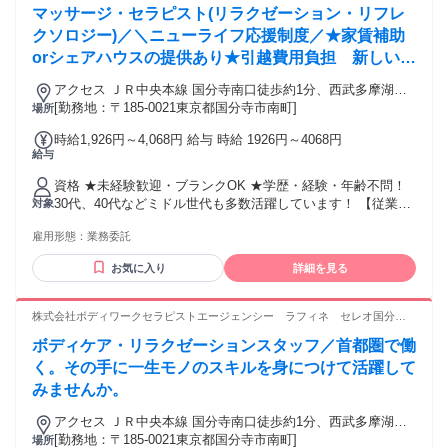
マッサージ・セラピスト(リラクゼーション・リフレ
ためにも収入をUPしたい方 ・頑張りをしっかり評価してほし
い！認められたい！という方 ▶︎本物の治療家になりたい方も
クソロジー)／＼ニューライフ応援制度／★家賃補助
歓迎 ・他とは違う技術を身につけたい方！ ・根本改善できる
orシェアハウスの提供あり★引越費用負担 新しい地
技術を身に付けたい方 ・お客さまに合わせた治療を提案した
で新しい人生を♪
い方
アクセス ＪＲ中央本線 国分寺南口徒歩約1分、西武多摩湖線
国分寺南口徒歩約1分、西武国分寺線 国分寺南口徒歩約1分 最
[勤務地：〒185-0021東京都国分寺市南町]
場所
寄駅：国分寺駅
時給1,926円～4,068円 給与 時給 1926円～4068円
給与
資格 ★未経験歓迎・ブランクOK ★学歴・経験・年齢不問！
30代、40代などミドル世代も多数活躍しています！ 【従業員
対象
構成】 ◆20～40代スタッフ中心 ◆未経験からスタートしたス
雇用形態：
業務委託
タッフも多数 ◆男女比 １：９ ┗女性が多めです＊ *【経験者
の方も大歓迎！優遇します】* リラクゼーションサロン・スト
お気に入り
詳細を見る
レッチ/整体専門店・接骨院・リフレ/アロマ専門店など、当て
はまりそうな経験をお持ちでしたらまずはご相談ください。
・鍼灸師・あん摩マッサージ指圧師・柔道整復師などの方も
株式会社ボディワークセラピストエージェンシー ラフィネ セレオ国分寺
活躍中。 そして、経験者の方は10万円のお祝い金も支給！ 詳
店
ボディケア・リラクゼーションスタッフ／首都圏で働
細は面接でお伝えします。 もし経験に自信のない方も、ご相
談ください！
く。その手に一生モノのスキルを身につけて活躍して
みませんか。
アクセス ＪＲ中央本線 国分寺南口徒歩約1分、西武多摩湖線
国分寺南口徒歩約1分、西武国分寺線 国分寺南口徒歩約1分 最
[勤務地：〒185-0021東京都国分寺市南町]
場所