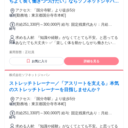
ちよく長く働きつづけたい」ならソフネットジャパ
ン！
アクセス: 「国分寺駅」より徒歩5分
[勤務地：東京都国分寺市本町]
場所
月給251,330円～300,000円 給与: 固定残業代あり：月給
給与
￥251,330 〜 ￥300,000は1か月当たりの固定残業代
￥55,170（36時間相当分）を含む。36時間を超える残業代は
求める人材: 『知識や経験』がなくてとても不安。と思ってる
追加で支給する。
あなたでも大丈夫✨ ✅「楽しく体を動かしながら働きたい」
対象
✅「人の役に立ってる実感がほしい」 ✅「仕事もプライベー
雇用形態：
正社員
トも大切にしたい」 ✅「スポーツ経験を活かした仕事をした
い」 そんな気持ちがあれば、十分スタートライン！ 今は自信
お気に入り
詳細を見る
がなくても大丈夫。 お客様と向き合う中で、指名される自
分・ファンがつく自分に成長できます！ 株式会社ソフネット
ジャパンで、自分らしい働き方を選びませんか？
株式会社ソフネットジャパン
ストレッチトレーナー／「アスリートを支える」本気
のストレッチトレーナーを目指しませんか？
アクセス: 「国分寺駅」より徒歩5分
[勤務地：東京都国分寺市本町]
場所
月給251,330円～300,000円 給与: 固定残業代あり：月給
給与
￥251,330 〜 ￥300,000は1か月当たりの固定残業代
￥55,170（36時間相当分）を含む。36時間を超える残業代は
求める人材: 『知識や経験』がなくてとても不安。と思ってる