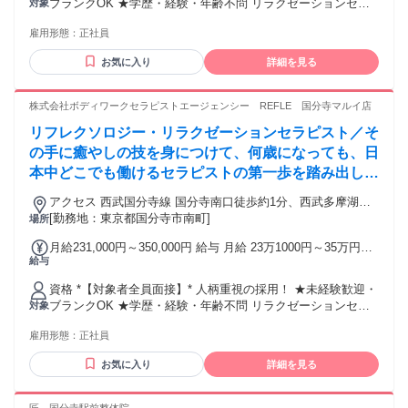
ブランクOK ★学歴・経験・年齢不問 リラクゼーションセラ
対象
定あり）＆ 指名料還元（ 1 件 300 円） 交通費：通勤交通費
ピスト、アロマセラピスト、エステティシャン、整体師、マ
全額支給 交通費全額支給（店舗によりマイカー通勤可 / ガソ
雇用形態：
正社員
ッサージ師、リフレクソロジスト、ボディケア、フットケ
リン代全額支給)
ア…幅広い業態を手掛ける当社ならどんな経験でも活かせま
お気に入り
詳細を見る
す！
株式会社ボディワークセラピストエージェンシー REFLE 国分寺マルイ店
リフレクソロジー・リラクゼーションセラピスト／そ
の手に癒やしの技を身につけて、何歳になっても、日
本中どこでも働けるセラピストの第一歩を踏み出しま
せんか。
アクセス 西武国分寺線 国分寺南口徒歩約1分、西武多摩湖線
国分寺南口徒歩約1分、ＪＲ中央本線 国分寺南口徒歩約1分 最
[勤務地：東京都国分寺市南町]
場所
寄駅：国分寺駅
月給231,000円～350,000円 給与 月給 23万1000円～35万円
給与
（固定残業代や一律手当を含む） 固定残業代：1ヶ月あたり2
万円（固定残業時間：13時間） 固定残業時間を超えた勤務時
資格 *【対象者全員面接】* 人柄重視の採用！ ★未経験歓迎・
間については別途残業代を支給する 半期ごとの賞与（社内規
ブランクOK ★学歴・経験・年齢不問 リラクゼーションセラ
対象
定あり）＆ 指名料還元（ 1 件 300 円） 交通費：通勤交通費
ピスト、アロマセラピスト、エステティシャン、整体師、マ
全額支給 交通費全額支給（店舗によりマイカー通勤可 / ガソ
雇用形態：
正社員
ッサージ師、リフレクソロジスト、ボディケア、フットケ
リン代全額支給)
ア…幅広い業態を手掛ける当社ならどんな経験でも活かせま
お気に入り
詳細を見る
す！