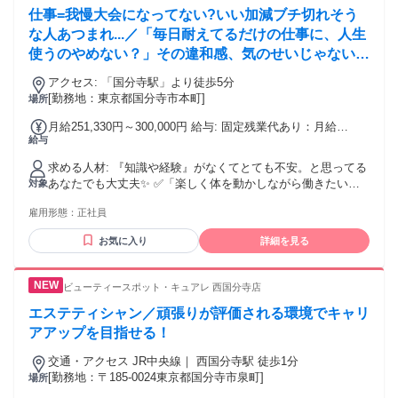
仕事=我慢大会になってない?いい加減ブチ切れそう
な人あつまれ...／「毎日耐えてるだけの仕事に、人生
使うのやめない？」その違和感、気のせいじゃない
し、正しい怒りだよ！
アクセス: 「国分寺駅」より徒歩5分
[勤務地：東京都国分寺市本町]
場所
月給251,330円～300,000円 給与: 固定残業代あり：月給
給与
￥251,330 〜 ￥300,000は1か月当たりの固定残業代
￥55,170（36時間相当分）を含む。36時間を超える残業代は
求める人材: 『知識や経験』がなくてとても不安。と思ってる
追加で支給する。
あなたでも大丈夫✨ ✅「楽しく体を動かしながら働きたい」
対象
✅「人の役に立ってる実感がほしい」 ✅「仕事もプライベー
雇用形態：
正社員
トも大切にしたい」 ✅「スポーツ経験を活かした仕事をした
い」 そんな気持ちがあれば、十分スタートライン！ 今は自信
お気に入り
詳細を見る
がなくても大丈夫。 お客様と向き合う中で、指名される自
分・ファンがつく自分に成長できます！ 株式会社ソフネット
ジャパンで、自分らしい働き方を選びませんか？
ビューティースポット・キュアレ 西国分寺店
エステティシャン／頑張りが評価される環境でキャリ
アアップを目指せる！
交通・アクセス JR中央線｜ 西国分寺駅 徒歩1分
[勤務地：〒185-0024東京都国分寺市泉町]
場所