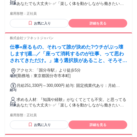
追加で支給する。
あなたでも大丈夫✨ ✅「楽しく体を動かしながら働きたい」
対象
✅「人の役に立ってる実感がほしい」 ✅「仕事もプライベー
雇用形態：
正社員
トも大切にしたい」 ✅「スポーツ経験を活かした仕事をした
い」 そんな気持ちがあれば、十分スタートライン！ 今は自信
お気に入り
詳細を見る
がなくても大丈夫。 お客様と向き合う中で、指名される自
分・ファンがつく自分に成長できます！ 株式会社ソフネット
ジャパンで、自分らしい働き方を選びませんか？
株式会社ソフネットジャパン
仕事=座るもの、それって誰が決めた?ウチがぶっ壊
します!|週...／「座って消耗するのが仕事、って思わ
されてきただけ。」違う選択肢があること、そろそろ
知ってほしい！
アクセス: 「国分寺駅」より徒歩5分
[勤務地：東京都国分寺市本町]
場所
月給251,330円～300,000円 給与: 固定残業代あり：月給
給与
￥251,330 〜 ￥300,000は1か月当たりの固定残業代
￥55,170（36時間相当分）を含む。36時間を超える残業代は
求める人材: 『知識や経験』がなくてとても不安。と思ってる
追加で支給する。
あなたでも大丈夫✨ ✅「楽しく体を動かしながら働きたい」
対象
✅「人の役に立ってる実感がほしい」 ✅「仕事もプライベー
雇用形態：
正社員
トも大切にしたい」 ✅「スポーツ経験を活かした仕事をした
い」 そんな気持ちがあれば、十分スタートライン！ 今は自信
お気に入り
詳細を見る
がなくても大丈夫。 お客様と向き合う中で、指名される自
分・ファンがつく自分に成長できます！ 株式会社ソフネット