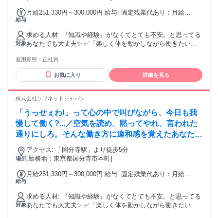
月給251,330円～300,000円 給与: 固定残業代あり：月給
給与
￥251,330 〜 ￥300,000は1か月当たりの固定残業代
￥55,170（36時間相当分）を含む。36時間を超える残業代は
求める人材: 『知識や経験』がなくてとても不安。と思ってる
追加で支給する。
あなたでも大丈夫✨ ✅「楽しく体を動かしながら働きたい」
対象
✅「人の役に立ってる実感がほしい」 ✅「仕事もプライベー
雇用形態：
正社員
トも大切にしたい」 ✅「スポーツ経験を活かした仕事をした
い」 そんな気持ちがあれば、十分スタートライン！ 今は自信
お気に入り
詳細を見る
がなくても大丈夫。 お客様と向き合う中で、指名される自
分・ファンがつく自分に成長できます！ 株式会社ソフネット
ジャパンで、自分らしい働き方を選びませんか？
株式会社ソフネットジャパン
「うっせぇわ!」って心の中で叫びながら、今日も我
慢して働く?...／空気を読め、黙ってやれ、言われた
通りにしろ。そんな働き方に違和感を覚えたあなた
は、間違っていません。
アクセス: 「国分寺駅」より徒歩5分
[勤務地：東京都国分寺市本町]
場所
月給251,330円～300,000円 給与: 固定残業代あり：月給
給与
￥251,330 〜 ￥300,000は1か月当たりの固定残業代
￥55,170（36時間相当分）を含む。36時間を超える残業代は
求める人材: 『知識や経験』がなくてとても不安。と思ってる
追加で支給する。
あなたでも大丈夫✨ ✅「楽しく体を動かしながら働きたい」
対象
✅「人の役に立ってる実感がほしい」 ✅「仕事もプライベー