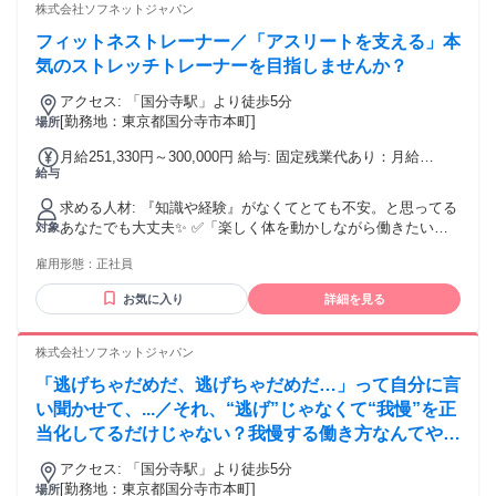
ジャパンで、自分らしい働き方を選びませんか？
株式会社ソフネットジャパン
フィットネストレーナー／「アスリートを支える」本
気のストレッチトレーナーを目指しませんか？
アクセス: 「国分寺駅」より徒歩5分
[勤務地：東京都国分寺市本町]
場所
月給251,330円～300,000円 給与: 固定残業代あり：月給
給与
￥251,330 〜 ￥300,000は1か月当たりの固定残業代
￥55,170（36時間相当分）を含む。36時間を超える残業代は
求める人材: 『知識や経験』がなくてとても不安。と思ってる
追加で支給する。
あなたでも大丈夫✨ ✅「楽しく体を動かしながら働きたい」
対象
✅「人の役に立ってる実感がほしい」 ✅「仕事もプライベー
雇用形態：
正社員
トも大切にしたい」 ✅「スポーツ経験を活かした仕事をした
い」 そんな気持ちがあれば、十分スタートライン！ 今は自信
お気に入り
詳細を見る
がなくても大丈夫。 お客様と向き合う中で、指名される自
分・ファンがつく自分に成長できます！ 株式会社ソフネット
ジャパンで、自分らしい働き方を選びませんか？
株式会社ソフネットジャパン
「逃げちゃだめだ、逃げちゃだめだ…」って自分に言
い聞かせて、...／それ、“逃げ”じゃなくて“我慢”を正
当化してるだけじゃない？我慢する働き方なんてやめ
ちゃわない？
アクセス: 「国分寺駅」より徒歩5分
[勤務地：東京都国分寺市本町]
場所