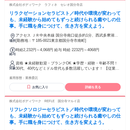
株式会社ボディワーク ラフィネ セレオ国分寺店
リラクゼーションセラピスト／時代や環境が変わって
も、未経験から始めてもずっと続けられる癒やしの仕
事。手に職を身につけて、生き方を変えよう。
アクセス ＪＲ中央本線 国分寺南口徒歩約1分、西武多摩湖線
国分寺南口徒歩約1分、西武国分寺線 国分寺南口徒歩約1分 最
[勤務地：〒185-0021東京都国分寺市南町]
場所
寄駅：国分寺駅
時給2,232円～4,068円 給与 時給 2232円～4068円
給与
資格 ★未経験歓迎・ブランクOK ★学歴・経験・年齢不問！
30代、40代などミドル世代も多数活躍しています！ 【従業員
対象
構成】 ◆20～40代スタッフ中心 ◆未経験からスタートしたス
雇用形態：
業務委託
タッフも多数 ◆男女比 １：９ 女性が多めです 【経験者の方
も大歓迎！優遇します】 リラクゼーションサロン・ストレッ
お気に入り
詳細を見る
チ/整体専門店・接骨院・リフレ/アロマ専門店など、当てはま
りそうな経験をお持ちでしたらまずはご相談ください。 ・鍼
灸師・あん摩マッサージ指圧師・柔道整復師などの方も活躍
株式会社ボディワーク REFLE 国分寺マルイ店
中。 そして、経験者の方は10万円のお祝い金も支給！ 詳細は
リフレクソロジーセラピスト／時代や環境が変わって
面接でお伝えします。 もし経験に自信のない方も、ご相談く
ださい！
も、未経験から始めてもずっと続けられる癒やしの仕
事。手に職を身につけて、生き方を変えよう。