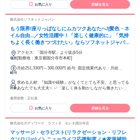
たい ・多彩なキャリアを描きたい ・健康業界にチャレンジし
とに発生) ＋業績インセンティブ 【諸手当】 ■交通費支給 ■
お気に入り
詳細を見る
たい ・身体の仕組みや施術スキルを学びたい ・チームワーク
家族手当 ■指名・インセンティブ ■役職手当 ＜年収例＞
を重視し、他者と協力できる ・スポーツ好き、スポーツと関
年収923万円（入社8年目・スポーツトレーナー） 年収725万
わる仕事がしたい
株式会社ソフネットジャパン
円（入社12年目・スポーツトレーナー） 年収638万円（入社4
年目・スポーツトレーナー） 年収455万円（入社3年目・スポ
もう限界!座りっぱなしにムカツクあなたへ!|髪色・ネ
ーツトレーナー）
イル自由...／女性活躍中！「楽しく健康的に」「気持
ちよく長く働きつづけたい」ならソフネットジャパ
ン！
アクセス: 「国分寺駅」より徒歩5分
[勤務地：東京都国分寺市本町]
場所
月給251,330円～300,000円 給与: 固定残業代あり：月給
給与
￥251,330 〜 ￥300,000は1か月当たりの固定残業代
￥55,170（36時間相当分）を含む。36時間を超える残業代は
求める人材: 『知識や経験』がなくてとても不安。と思ってる
追加で支給する。
あなたでも大丈夫✨ ✅「楽しく体を動かしながら働きたい」
対象
✅「人の役に立ってる実感がほしい」 ✅「仕事もプライベー
雇用形態：
正社員
トも大切にしたい」 ✅「スポーツ経験を活かした仕事をした
い」 そんな気持ちがあれば、十分スタートライン！ 今は自信
お気に入り
詳細を見る
がなくても大丈夫。 お客様と向き合う中で、指名される自
分・ファンがつく自分に成長できます！ 株式会社ソフネット
ジャパンで、自分らしい働き方を選びませんか？
株式会社ボディワーク ラフィネ セレオ国分寺店
マッサージ・セラピスト(リラクゼーション・リフレ
クソロジー)／＼ニューライフ応援制度／★家賃補助