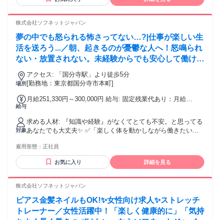
がなくても大丈夫。 お客様と向き合う中で、指名される自
分・ファンがつく自分に成長できます！ 株式会社ソフネット
ジャパンで、自分らしい働き方を選びませんか？
株式会社ソフネットジャパン
夢の中でも怒られる怖さってない…?|仕事が楽しい生
活を送ろう...／朝、起きるのが憂鬱な人へ！怒鳴られ
ない・放置されない。未経験からでも安心して働ける
職場あります！
アクセス: 「国分寺駅」より徒歩5分
[勤務地：東京都国分寺市本町]
場所
月給251,330円～300,000円 給与: 固定残業代あり：月給
給与
￥251,330 〜 ￥300,000は1か月当たりの固定残業代
￥55,170（36時間相当分）を含む。36時間を超える残業代は
求める人材: 『知識や経験』がなくてとても不安。と思ってる
追加で支給する。
あなたでも大丈夫✨ ✅「楽しく体を動かしながら働きたい」
対象
✅「人の役に立ってる実感がほしい」 ✅「仕事もプライベー
雇用形態：
正社員
トも大切にしたい」 ✅「スポーツ経験を活かした仕事をした
い」 そんな気持ちがあれば、十分スタートライン！ 今は自信
お気に入り
詳細を見る
がなくても大丈夫。 お客様と向き合う中で、指名される自
分・ファンがつく自分に成長できます！ 株式会社ソフネット
ジャパンで、自分らしい働き方を選びませんか？
株式会社ソフネットジャパン
ピアス金髪ネイルもOK!✨女性向け求人✨ストレッチ
トレーナー／女性活躍中！「楽しく健康的に」「気持