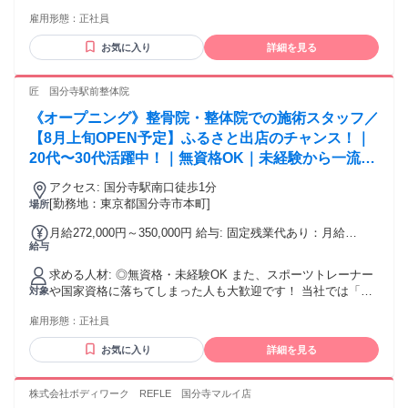
ピスト、アロマセラピスト、エステティシャン、整体師、マ
全額支給 交通費全額支給（店舗によりマイカー通勤可 / ガソ
雇用形態：
正社員
ッサージ師、リフレクソロジスト、ボディケア、フットケ
リン代全額支給)
ア…幅広い業態を手掛ける当社ならどんな経験でも活かせま
お気に入り
詳細を見る
す！
匠 国分寺駅前整体院
《オープニング》整骨院・整体院での施術スタッフ／
【8月上旬OPEN予定】ふるさと出店のチャンス！｜
20代〜30代活躍中！｜無資格OK｜未経験から一流の
治療家になれる手厚い研修サポートあり｜店舗拡大中
アクセス: 国分寺駅南口徒歩1分
で最速でキャリアアップができる！週休2日制
[勤務地：東京都国分寺市本町]
場所
月給272,000円～350,000円 給与: 固定残業代あり：月給
給与
￥272,000 〜 ￥350,000は1か月当たりの固定残業代
￥53,000（33時間相当分）を含む。33時間を超える残業代は
求める人材: ◎無資格・未経験OK また、スポーツトレーナー
追加で支給する。 ＜給与＞ 月給：272,000円〜350,000円 ※
や国家資格に落ちてしまった人も大歓迎です！ 当社では「あ
対象
研修期間6ヶ月は264,000円〜 ◆毎月のインセンティブ制度あ
なたの一流の施術者になりたい」という夢を叶えることがで
り ◆賞与：年2回（年間実績：平均200万円以上） ◆昇給：年
雇用形態：
正社員
きます。 ▶︎こんな方におすすめのお仕事 ・人の役に立ちた
1回 ＜年収例＞ 1年目 23歳：450万円 2年目 24歳：480万
い、人を笑顔にしたい方！ ・明るく元気にお客様とのコミュ
円 3年目 25歳：530万円
お気に入り
詳細を見る
ニケーションがとれる方 ・未経験だけど新しいことに挑戦し
てみたい方 ・地域貢献意欲のある方 ・自分のキャリアを急成
長させていきたい方 ・人としても成長できる環境で働きたい
株式会社ボディワーク REFLE 国分寺マルイ店
方 ・常に挑戦し続けられる環境で働きたい方 ・家族や今後の