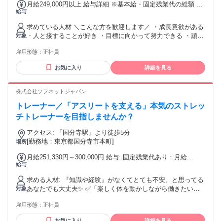
月給249,000円以上 給与詳細 ※基本給・固定残業代の総額 基
給与
本給：月給 19万9838円 〜 固定残業代：あり 1ヶ月あたり4万
9162円（固定残業時間：1ヶ月あたり32時間） 固定残業時間
求めている人材 ＼こんな方を歓迎します／ ・成長意欲がある
を超えた勤務時間については別途残業代を支給する 【一律手
・人と接することが好き ・目標に向かって努力できる ・頑張
対象
当】 全員に一律で支払われる通勤・皆勤・家族手当金額：あ
りを正当に評価されたい ・美容業界でキャリアを築きたい
り 全員に一律で支払われるその他手当金額：あり ◇交通費支
雇用形態：
正社員
「美容が好き」だけで終わらせない。 自分自身の可能性を広
給(※上限50,000円まで) ◇達成賞与あり ◇家族手当あり(月
げながら、理想のキャリアを実現できる環境です。
5,000~15,000円 ※一定の支給条件あり) ◇結婚祝い金制度(※
お気に入り
詳細を見る
一定の支給条件あり) 試用・研修期間：3ヶ月 試用・研修期間
の条件：本採用と同じ
株式会社ソフネットジャパン
トレーナー／「アスリートを支える」本気のストレッ
チトレーナーを目指しませんか？
アクセス: 「国分寺駅」より徒歩5分
[勤務地：東京都国分寺市本町]
場所
月給251,330円～300,000円 給与: 固定残業代あり：月給
給与
￥251,330 〜 ￥300,000は1か月当たりの固定残業代
￥55,170（36時間相当分）を含む。36時間を超える残業代は
求める人材: 『知識や経験』がなくてとても不安。と思ってる
追加で支給する。
あなたでも大丈夫✨ ✅「楽しく体を動かしながら働きたい」
対象
✅「人の役に立ってる実感がほしい」 ✅「仕事もプライベー
雇用形態：
正社員
トも大切にしたい」 ✅「スポーツ経験を活かした仕事をした
い」 そんな気持ちがあれば、十分スタートライン！ 今は自信
お気に入り
詳細を見る