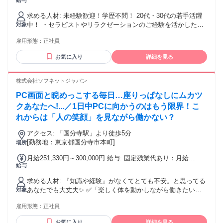
給与
￥224,000 〜 ￥410,000は1か月当たりの固定残業代
￥15,343（10時間相当分）を含む。10時間を超える残業代は
求める人材: 未経験歓迎！学歴不問！ 20代・30代の若手活躍
追加で支給する。 月給224,000円〜410,000円 ※年齢やスキル
中！ ・セラピストやリラクゼーションのご経験を活かしたい
対象
を考慮の上で決定 ＜成長と頑張りを正当に評価＞ 「お客様か
方！ ・美容業界や接客業で活躍されていた方！ ・人の役に立
らの評価」と「技術力」 をしっかりと評価します。 ◆毎月業
雇用形態：
正社員
つ仕事がしたい！ ・安定基盤の中で正社員として働きたい！
績インセンティブを支給 + 指名料インセンティブ(指名1回ご
・「ありがとう」にあふれる仕事をしたい ・手に職をつけた
とに発生) ＋業績インセンティブ ◆毎月技術試験を実施 合格
お気に入り
詳細を見る
い！ ・健康業界にチャレンジしたい！
すれば 「研修生→プロトレーナー→ボディトレーナー →エグ
ゼクティブトレーナー…」とランクアップ可能！ 【諸手当】
株式会社ソフネットジャパン
■交通費支給 ■家族手当 ■指名・インセンティブ ■役職
手当 ＜年収例＞ 年収923万円（入社8年目・整体セラピスト）
PC画面と睨めっこする毎日…座りっぱなしにムカツ
年収725万円（入社12年目・整体セラピスト） 年収638万円
クあなたへ!...／1日中PCに向かうのはもう限界！こ
（入社4年目・整体セラピスト） 年収455万円（入社3年目・
れからは「人の笑顔」を見ながら働かない？
整体セラピスト）
アクセス: 「国分寺駅」より徒歩5分
[勤務地：東京都国分寺市本町]
場所
月給251,330円～300,000円 給与: 固定残業代あり：月給
給与
￥251,330 〜 ￥300,000は1か月当たりの固定残業代
￥55,170（36時間相当分）を含む。36時間を超える残業代は
求める人材: 『知識や経験』がなくてとても不安。と思ってる
追加で支給する。
あなたでも大丈夫✨ ✅「楽しく体を動かしながら働きたい」
対象
✅「人の役に立ってる実感がほしい」 ✅「仕事もプライベー
雇用形態：
正社員
トも大切にしたい」 ✅「スポーツ経験を活かした仕事をした
い」 そんな気持ちがあれば、十分スタートライン！ 今は自信
お気に入り
詳細を見る