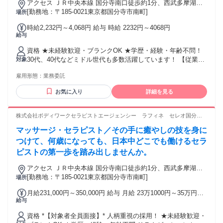
アクセス ＪＲ中央本線 国分寺南口徒歩約1分、西武多摩湖線
国分寺南口徒歩約1分、西武国分寺線 国分寺南口徒歩約1分 最
[勤務地：〒185-0021東京都国分寺市南町]
場所
寄駅：国分寺駅
時給2,232円～4,068円 給与 時給 2232円～4068円
給与
資格 ★未経験歓迎・ブランクOK ★学歴・経験・年齢不問！
30代、40代などミドル世代も多数活躍しています！ 【従業員
対象
構成】 ◆20～40代スタッフ中心 ◆未経験からスタートしたス
雇用形態：
業務委託
タッフも多数 ◆男女比 １：９ ┗女性が多めです＊ *【経験者
の方も大歓迎！優遇します】* リラクゼーションサロン・スト
お気に入り
詳細を見る
レッチ/整体専門店・接骨院・リフレ/アロマ専門店など、当て
はまりそうな経験をお持ちでしたらまずはご相談ください。
・鍼灸師・あん摩マッサージ指圧師・柔道整復師などの方も
株式会社ボディワークセラピストエージェンシー ラフィネ セレオ国分寺
活躍中。 そして、経験者の方は10万円のお祝い金も支給！ 詳
店
マッサージ・セラピスト／その手に癒やしの技を身に
細は面接でお伝えします。 もし経験に自信のない方も、ご相
談ください！
つけて、何歳になっても、日本中どこでも働けるセラ
ピストの第一歩を踏み出しませんか。
アクセス ＪＲ中央本線 国分寺南口徒歩約1分、西武多摩湖線
国分寺南口徒歩約1分、西武国分寺線 国分寺南口徒歩約1分 最
[勤務地：〒185-0021東京都国分寺市南町]
場所
寄駅：国分寺駅
月給231,000円～350,000円 給与 月給 23万1000円～35万円
給与
（固定残業代や一律手当を含む） 固定残業代：1ヶ月あたり2
万円（固定残業時間：13時間） 固定残業時間を超えた勤務時
資格 *【対象者全員面接】* 人柄重視の採用！ ★未経験歓迎・
間については別途残業代を支給する 半期ごとの賞与（社内規