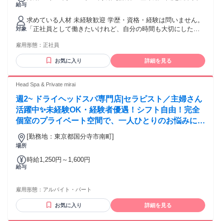
給与
総額 基本給：月給 25万8000円 〜 53万8000円 固定残業代：
あり 1ヶ月あたり6万2000円（固定残業時間：1ヶ月あたり40
求めている人材 未経験歓迎 学歴・資格・経験は問いません。
時間） 固定残業時間を超えた勤務時間については別途残業代
「正社員として働きたいけれど、自分の時間も大切にした
対象
を支給する 【一律手当】 全員に一律で支払われる通勤・皆
い」 「仕事と趣味を両立したい」 「無理なく長く働きたい」
勤・家族手当金額：なし 全員に一律で支払われるその他手当
雇用形態：
正社員
「スポーツや身体に関わる仕事がしたい」 「未経験から専門
金額：なし 昇給査定は、3か月に1回。 自分が頑張った分は、
的な技術を身につけたい」 そんな方を歓迎します。 【こんな
3か月後には給与反映されるので、 やりがいも抜群です！ ◇
お気に入り
詳細を見る
方に向いています】 ・スポーツや運動が好きな方 ・身体を動
給与以外の支給福利 【スタッフの健康サポートとなる福利を
かすことが好きな方 ・人と接することが好きな方 ・人の役に
会社負担で利用することができます。】 ・他店利用手当支給
立つ仕事がしたい方 ・健康や身体の仕組みに興味がある方 ・
Head Spa & Private mirai
あり（月7,000円まで） ・提携スポーツジム（全国利用可）月
未経験からトレーナーを目指したい方 ・仕事とプライベート
額会費全額会社負担（希望者のみ） ・自宅用提携ウォーター
週2~ ドライヘッドスパ専門店|セラピスト／主婦さん
を両立したい方 ・趣味や自分の時間を大切にしたい方 ・資格
サーバー費用全額会社負担（希望者のみ）
取得や勉強と仕事を両立したい方 ・ワークライフバランスを
活躍中✨未経験OK・経験者優遇！シフト自由！完全
重視したい方 【歓迎する経験】 ・スポーツトレーナー経験
個室のプライベート空間で、一人ひとりのお悩みに向
・パーソナルトレーナー経験 ・フィットネスジム勤務経験 ・
き合えます〇
整体、接骨院、リラクゼーション、セラピストなどの経験 ・
[勤務地：東京都国分寺市南町]
スポーツインストラクター経験 ・部活動などでスポーツに打
場所
ち込んだ経験 ※上記経験がなくても応募可能です。
時給1,250円～1,600円
給与
雇用形態：
アルバイト・パート
お気に入り
詳細を見る