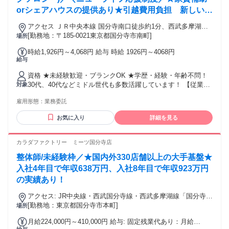
orシェアハウスの提供あり★引越費用負担 新しい地
で新しい人生を♪
アクセス ＪＲ中央本線 国分寺南口徒歩約1分、西武多摩湖線
国分寺南口徒歩約1分、西武国分寺線 国分寺南口徒歩約1分 最
[勤務地：〒185-0021東京都国分寺市南町]
場所
寄駅：国分寺駅
時給1,926円～4,068円 給与 時給 1926円～4068円
給与
資格 ★未経験歓迎・ブランクOK ★学歴・経験・年齢不問！
30代、40代などミドル世代も多数活躍しています！ 【従業員
対象
構成】 ◆20～40代スタッフ中心 ◆未経験からスタートしたス
雇用形態：
業務委託
タッフも多数 ◆男女比 １：９ 女性が多めです 【経験者の方
も大歓迎！優遇します】 リラクゼーションサロン・ストレッ
お気に入り
詳細を見る
チ/整体専門店・接骨院・リフレ/アロマ専門店など、当てはま
りそうな経験をお持ちでしたらまずはご相談ください。 ・鍼
灸師・あん摩マッサージ指圧師・柔道整復師などの方も活躍
カラダファクトリー ミーツ国分寺店
中。 そして、経験者の方は10万円のお祝い金も支給！ 詳細は
整体師/未経験枠／★国内外330店舗以上の大手基盤★
面接でお伝えします。 もし経験に自信のない方も、ご相談く
ださい！
入社4年目で年収638万円、入社8年目で年収923万円
の実績あり！
アクセス: JR中央線・西武国分寺線・西武多摩湖線「国分寺」
駅北口：徒歩1分
[勤務地：東京都国分寺市本町]
場所
月給224,000円～410,000円 給与: 固定残業代あり：月給