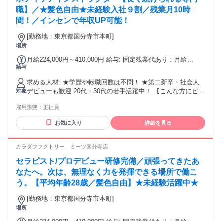
職】／★髪色自由★未経験入社９割／残業月10時
間！／インセンで年収UP可能！
[勤務地：東京都国分寺市本町]
場所
月給224,000円～410,000円 給与: 固定残業代あり：月給
給与
￥224,000 〜 ￥410,000は1か月当たりの固定残業代
￥15,343（10時間相当分）を含む。10時間を超える残業代は
求める人材: ★学歴や転職回数は不問！ ★第二新卒・社会人
追加で支給する。 【給与】 ＜年収例＞ 年収923万円（入社
デビューも歓迎 20代・30代の若手活躍中！ 【こんな方にピッ
対象
8年目・インストラクター） 年収725万円（入社12年目・イン
タリです！】 ・人の役に立つ仕事がしたい ・手に職をつけた
ストラクター） 年収638万円（入社4年目・インストラクタ
雇用形態：
正社員
い ・安定基盤の中で正社員として働きたい ・「ありがとう」
ー） 年収455万円（入社3年目・インストラクター） ＜月給＞
にあふれる仕事をしたい ・多彩なキャリアを描きたい ・健康
月給224,000円〜410,000円 + 指名料インセンティブ＋業績イ
お気に入り
詳細を見る
業界にチャレンジしたい ・身体の仕組みや施術スキルを学び
ンセンティブ 指名1回ごとにインセンティブが発生 ※年齢や
たい ・チームワークを重視し、他者と協力できる
能力を考慮の上で決定 ＜成長と頑張りを正当に評価＞ 「お客
カラダファクトリー ミーツ国分寺店
様からの評価」と「整体師としての技術力」 をしっかりと評
価します。 ◆毎月業績インセンティブを支給 ◆毎月技術試験
セラピスト/プロデビュー研修完備／頑張ってきたあ
を実施 合格すれば 「研修生→プロトレーナー→エグゼクティ
なたへ。次は、無理なく力を発揮できる場所で働こ
ブトレーナー…」 とランクアップ可能！ 【諸手当】 ■交通費
う。【平均年齢28歳／髪色自由】★未経験活躍中★
支給 ■家族手当 ■指名・インセンティブ ■役職手当
[勤務地：東京都国分寺市本町]
場所