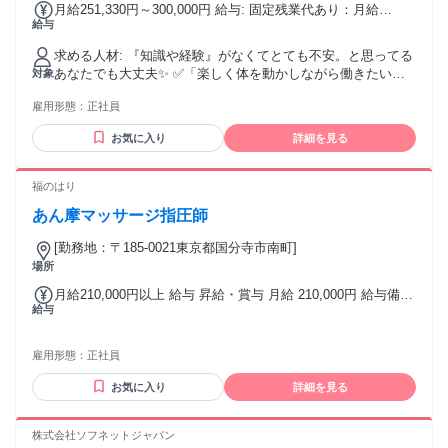
月給251,330円～300,000円 給与: 固定残業代あり：月給
給与
￥251,330 〜 ￥300,000は1か月当たりの固定残業代
￥55,170（36時間相当分）を含む。36時間を超える残業代は
求める人材: 『知識や経験』がなくてとても不安。と思ってる
追加で支給する。
あなたでも大丈夫✨ ✅「楽しく体を動かしながら働きたい」
対象
✅「人の役に立ってる実感がほしい」 ✅「仕事もプライベー
雇用形態：
正社員
トも大切にしたい」 ✅「スポーツ経験を活かした仕事をした
い」 そんな気持ちがあれば、十分スタートライン！ 今は自信
お気に入り
詳細を見る
がなくても大丈夫。 お客様と向き合う中で、指名される自
分・ファンがつく自分に成長できます！ 株式会社ソフネット
ジャパンで、自分らしい働き方を選びませんか？
福のはり
あん摩マッサージ指圧師
[勤務地：〒185-0021東京都国分寺市南町]
場所
月給210,000円以上 給与 昇給・賞与 月給 210,000円 給与備
給与
考： ■正社員 月給210,000円- ■パート・アルバイト 時給1,200
円-1,500円 ＜その他＞ 昇給(不定期) 交通費 上限15,000円 月
給210000円～
雇用形態：
正社員
お気に入り
詳細を見る
株式会社ソフネットジャパン