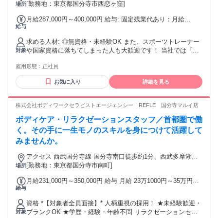
営に興味がある ・チームをまとめたり率いることが得意 ＜活
オープン予定＞
[勤務地：東京都国分寺市西恋ヶ窪]
場所
います。 希望者は関東・関西・東海など全国の院への転勤も
かせる経験 ※なくても可＞ ・スポーツジムトレーナーの経
可能です！ 強制的な県を跨いだ転勤はありませんのでご安心
月給287,000円～400,000円 給与: 固定残業代あり：月給
験 ・リラクゼーションマッサージ店での勤務経験
ください！ 給与 関東 ：287,000円〜 関西 ：
給与
￥287,000 〜 ￥400,000は1か月当たりの固定残業代
276,000円〜 東海 ：267,000円〜 中国地方 ：254,000
￥57,900（36時間相当分）を含む。36時間を超える残業代は
円〜
求める人材: ◎無資格・未経験OK また、スポーツトレーナー
追加で支給する。 ▼週休1.5日制、週休2日制を選んでいただ
や国家資格に落ちてしまった人も大歓迎です！ 当社では「あ
対象
けます ①週1.5日制 月給：287,000円〜400,000円 ※研修期間
なたの一流の施術者になりたい」という夢を叶えることがで
6ヶ月は278,000円〜400,000円(月給) ②週休2日制 月給：
雇用形態：
正社員
きます。 ▶︎こんな方におすすめのお仕事 ・人の役に立ちた
272,000円〜350,000円 ※研修期間6ヶ月は264,000円〜
い、人を笑顔にしたい方！ ・未経験だけど新しいことに挑戦
350,000円(月給) 毎月のインセンティブ制度あり 賞与：年2回
お気に入り
詳細を見る
してみたい方 ・人としても成長できる環境で働きたい方 ・仕
（年間実績：平均200万円以上） 昇給：年1回 ※直近の冬の賞
事にやりがいを持って働きたい方 ・頑張りをしっかり評価し
与で500万円支給の実績あり ※入社後初のボーナスで80万円
てほしい！認められたい！という方 ・収入面で周囲と差をつ
株式会社ボディワークセラピストエージェンシー REFLE 国分寺マルイ店
の支給実績あり ＜年収実績＞ 1年目 500万円 2年目 700万
けたいという方 ・地域貢献意欲のある方 ▶︎プロの治療家にな
円 3年目 800〜1,000万円 5年目 1,500万円 「前職給与保証
ボディケア・リラクゼーションスタッフ／首都圏で働
りたい方も歓迎！ ・他とは違う技術を身につけたい方！ ・根
制度」あり 上記制度では、あなたのスキルをテストさせて頂
本改善できる技術を身に付けたい方 ・常に挑戦し続けられる
く。その手に一生モノのスキルを身につけて活躍して
き、 基準をクリアした場合には前職と同じ給与を最低保証し
環境で働きたい方 ▶︎キャリアアップ・管理職を目指す方にも
みませんか。
ます。 現在勤務している会社で管理職や幹部クラスとして活
ピッタリ ・自分のキャリアを急成長させていきたい方 ・院
躍され、 当社で即戦力となる方が対象です。 ご家族やご自身
長、マネージャーなど管理職に興味がある ・集客や会社の運
アクセス 西武国分寺線 国分寺南口徒歩約1分、西武多摩湖線
の生活を安心して転職して頂けるようこちらの制度を設けて
営に興味がある ・チームをまとめたり率いることが得意 ＜活
国分寺南口徒歩約1分、ＪＲ中央本線 国分寺南口徒歩約1分 最
[勤務地：東京都国分寺市南町]
場所
います。 希望者は関東・関西・東海など全国の院への転勤も
かせる経験 ※なくても可＞ ・スポーツジムトレーナーの経
寄駅：国分寺駅
可能です！ 強制的な県を跨いだ転勤はありませんのでご安心
月給231,000円～350,000円 給与 月給 23万1000円～35万円
験 ・リラクゼーションマッサージ店での勤務経験
ください！ 給与 関東 ：287,000円〜 関西 ：
給与
（固定残業代や一律手当を含む） 固定残業代：1ヶ月あたり2
276,000円〜 東海 ：267,000円〜 中国地方 ：254,000
万円（固定残業時間：13時間） 固定残業時間を超えた勤務時
円〜
資格 *【対象者全員面接】* 人柄重視の採用！ ★未経験歓迎・
間については別途残業代を支給する 半期ごとの賞与（社内規
ブランクOK ★学歴・経験・年齢不問 リラクゼーションセラ
対象
定あり）＆ 指名料還元（ 1 件 300 円） 交通費：通勤交通費