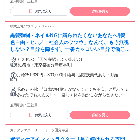
雇用形態：
正社員
きます。 ▶︎こんな方におすすめのお仕事 ・人の役に立ちた
1回 ＜年収例＞ 1年目 23歳：450万円 2年目 24歳：480万
い、人を笑顔にしたい方！ ・明るく元気にお客様とのコミュ
円 3年目 25歳：530万円
お気に入り
詳細を見る
ニケーションがとれる方 ・未経験だけど新しいことに挑戦し
てみたい方 ・地域貢献意欲のある方 ・自分のキャリアを急成
長させていきたい方 ・人としても成長できる環境で働きたい
株式会社ソフネットジャパン
方 ・常に挑戦し続けられる環境で働きたい方 ・家族や今後の
黒髪強制・ネイルNGに縛られたくないあなたへ!|髪
ためにも収入をUPしたい方 ・頑張りをしっかり評価してほし
い！認められたい！という方 ▶︎本物の治療家になりたい方も
色自由・ピ...／「社会人のフツウ」なんて、もう無視
歓迎 ・他とは違う技術を身につけたい方！ ・根本改善できる
しない？自分を隠さず、一番カッコいい自分で働こ
技術を身に付けたい方 ・お客さまに合わせた治療を提案した
う。
い方
アクセス: 「国分寺駅」より徒歩5分
[勤務地：東京都国分寺市本町]
場所
月給251,330円～300,000円 給与: 固定残業代あり：月給
給与
￥251,330 〜 ￥300,000は1か月当たりの固定残業代
￥55,170（36時間相当分）を含む。36時間を超える残業代は
求める人材: 『知識や経験』がなくてとても不安。と思ってる
追加で支給する。
あなたでも大丈夫✨ ✅「楽しく体を動かしながら働きたい」
対象
✅「人の役に立ってる実感がほしい」 ✅「仕事もプライベー
雇用形態：
正社員
トも大切にしたい」 ✅「スポーツ経験を活かした仕事をした
い」 そんな気持ちがあれば、十分スタートライン！ 今は自信
お気に入り
詳細を見る
がなくても大丈夫。 お客様と向き合う中で、指名される自
分・ファンがつく自分に成長できます！ 株式会社ソフネット
ジャパンで、自分らしい働き方を選びませんか？
カラダファクトリー ミーツ国分寺店
ボディケアインストラクター【長く続けられる専門