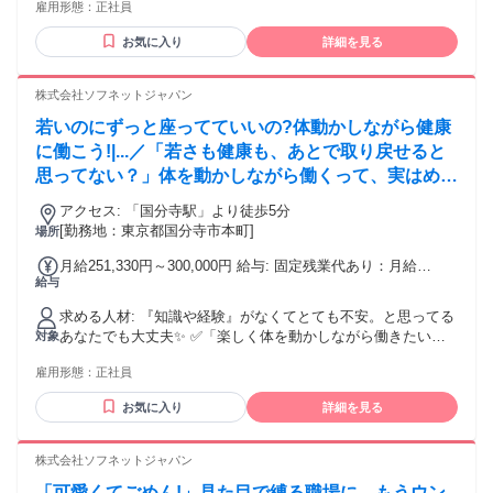
雇用形態：
正社員
トも大切にしたい」 ✅「スポーツ経験を活かした仕事をした
い」 そんな気持ちがあれば、十分スタートライン！ 今は自信
お気に入り
詳細を見る
がなくても大丈夫。 お客様と向き合う中で、指名される自
分・ファンがつく自分に成長できます！ 株式会社ソフネット
ジャパンで、自分らしい働き方を選びませんか？
株式会社ソフネットジャパン
若いのにずっと座ってていいの?体動かしながら健康
に働こう!|...／「若さも健康も、あとで取り戻せると
思ってない？」体を動かしながら働くって、実はめち
ゃくちゃ合理的。
アクセス: 「国分寺駅」より徒歩5分
[勤務地：東京都国分寺市本町]
場所
月給251,330円～300,000円 給与: 固定残業代あり：月給
給与
￥251,330 〜 ￥300,000は1か月当たりの固定残業代
￥55,170（36時間相当分）を含む。36時間を超える残業代は
求める人材: 『知識や経験』がなくてとても不安。と思ってる
追加で支給する。
あなたでも大丈夫✨ ✅「楽しく体を動かしながら働きたい」
対象
✅「人の役に立ってる実感がほしい」 ✅「仕事もプライベー
雇用形態：
正社員
トも大切にしたい」 ✅「スポーツ経験を活かした仕事をした
い」 そんな気持ちがあれば、十分スタートライン！ 今は自信
お気に入り
詳細を見る
がなくても大丈夫。 お客様と向き合う中で、指名される自
分・ファンがつく自分に成長できます！ 株式会社ソフネット
ジャパンで、自分らしい働き方を選びませんか？
株式会社ソフネットジャパン
「可愛くてごめん!」見た目で縛る職場に、もうウン