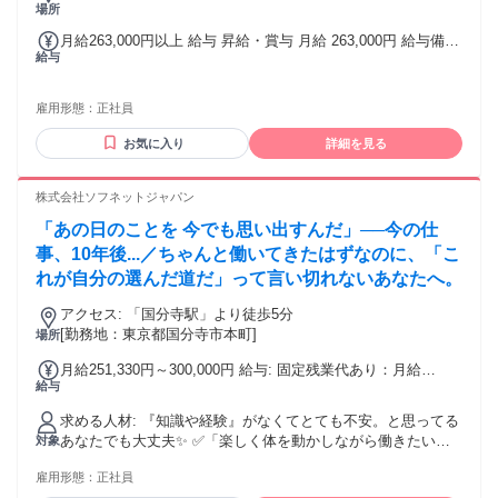
場所
月給263,000円以上 給与 昇給・賞与 月給 263,000円 給与備
給与
考： 月給263,000円～ ※処遇改善加算23,000円を含む 月給
263000円～
雇用形態：
正社員
お気に入り
詳細を見る
株式会社ソフネットジャパン
「あの日のことを 今でも思い出すんだ」──今の仕
事、10年後...／ちゃんと働いてきたはずなのに、「こ
れが自分の選んだ道だ」って言い切れないあなたへ。
アクセス: 「国分寺駅」より徒歩5分
[勤務地：東京都国分寺市本町]
場所
月給251,330円～300,000円 給与: 固定残業代あり：月給
給与
￥251,330 〜 ￥300,000は1か月当たりの固定残業代
￥55,170（36時間相当分）を含む。36時間を超える残業代は
求める人材: 『知識や経験』がなくてとても不安。と思ってる
追加で支給する。
あなたでも大丈夫✨ ✅「楽しく体を動かしながら働きたい」
対象
✅「人の役に立ってる実感がほしい」 ✅「仕事もプライベー
雇用形態：
正社員
トも大切にしたい」 ✅「スポーツ経験を活かした仕事をした