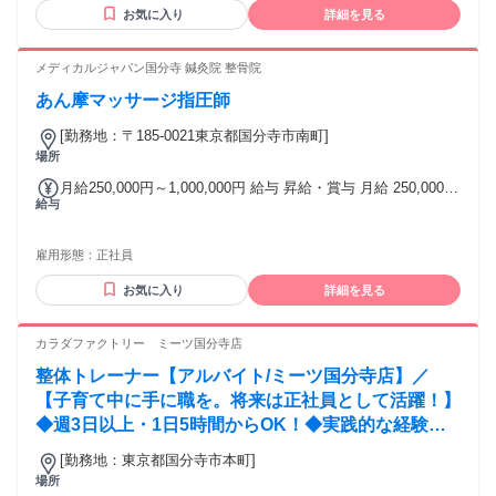
い」 そんな気持ちがあれば、十分スタートライン！ 今は自信
お気に入り
詳細を見る
がなくても大丈夫。 お客様と向き合う中で、指名される自
分・ファンがつく自分に成長できます！ 株式会社ソフネット
ジャパンで、自分らしい働き方を選びませんか？
メディカルジャパン国分寺 鍼灸院 整骨院
あん摩マッサージ指圧師
[勤務地：〒185-0021東京都国分寺市南町]
場所
月給250,000円～1,000,000円 給与 昇給・賞与 月給 250,000円
給与
～ 1,000,000円 給与備考： 月給250,000円~1,000,000円 別途
歩合あり 固定残業代なし 交通費全額支給 昇給 年1回(業績に
よる) 賞与 年2回(業績による) 月給250000円～1000000円
雇用形態：
正社員
お気に入り
詳細を見る
カラダファクトリー ミーツ国分寺店
整体トレーナー【アルバイト/ミーツ国分寺店】／
【子育て中に手に職を。将来は正社員として活躍！】
◆週3日以上・1日5時間からOK！◆実践的な経験を
積める環境です。
[勤務地：東京都国分寺市本町]
場所