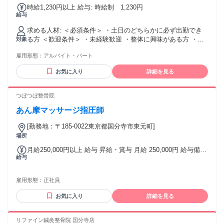
時給1,230円以上 給与: 時給制 1,230円
給与
求める人材: ＜必須条件＞ ・土日のどちらかに必ず出勤でき
る方 ＜歓迎条件＞ ・未経験歓迎 ・整体に興味がある方 ・も
対象
みほぐしを学びたい方 ・リラクゼーションが好きな方 ・スポ
雇用形態：
アルバイト・パート
ーツが好きな方 ・将来トレーナーを目指す方 ・接客が好きな
方 ・人と話すことが好きな方 意欲・人柄重視の採用です。
お気に入り
詳細を見る
経験よりも、 「学びたい」「人の役に立ちたい」 という気持
ちを大切にします。
つぼつぼ整骨院
あん摩マッサージ指圧師
[勤務地：〒185-0022東京都国分寺市東元町]
場所
月給250,000円以上 給与 昇給・賞与 月給 250,000円 給与備
給与
考： 賞与あり 月給250000円～
雇用形態：
正社員
お気に入り
詳細を見る
リファイン鍼灸整骨院 国分寺店