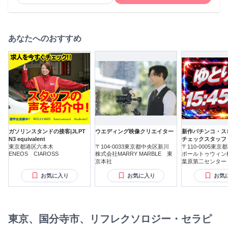
ライバー 3,000円～5,000円 等 ○子育て支援手当 ・配偶者
5,000円 ・18歳未満の子 5,000円 ○年末年始手当 ・12/29～1/3
に勤務した者 1,000円/日 ○時間外手当、休日勤務手当、深夜
勤務手当など 月給251000円～441000円
あなたへのおすすめ
ガソリンスタンドの接客|JLPT
ウエディング映像クリエイター
新作パチンコ・ス
N3 equivalent
チェックスタッフ
東京都港区六本木
〒104-0033東京都中央区新川
〒110-0005東
ENEOS CIAROSS
株式会社MARRY MARBLE 東
ポールトゥウィン
京本社
葉原第二センター
お気に入り
お気に入り
お気
東京、国分寺市、リフレクソロジー・セラピ