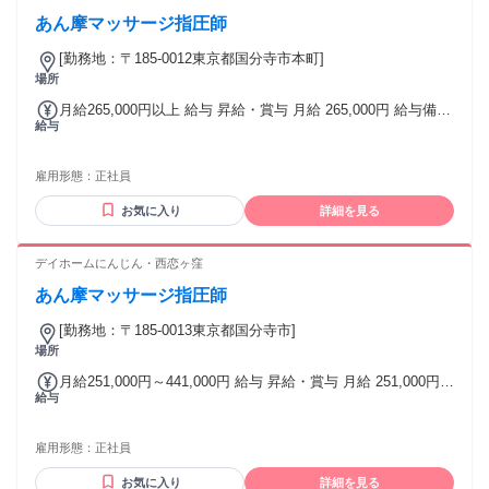
あん摩マッサージ指圧師
[勤務地：〒185-0012東京都国分寺市本町]
場所
月給265,000円以上 給与 昇給・賞与 月給 265,000円 給与備
給与
考： 265,000円～ ※地域手当含む場合 基本給：170,000円～
※経験・実績による 全額支給 資格手当：15,000円～30,000円
※ダブル資格 賞与： 年1回 昇給：年1回（4月） 265,000円～
雇用形態：
正社員
※地域手当含む場合 地域手当15,000円 ※対象：東京都、神奈
川 固定残業代：65,000円 月給265000円～
お気に入り
詳細を見る
デイホームにんじん・西恋ヶ窪
あん摩マッサージ指圧師
[勤務地：〒185-0013東京都国分寺市]
場所
月給251,000円～441,000円 給与 昇給・賞与 月給 251,000円
給与
～ 441,000円 給与備考： ○通勤手当 ○職務手当 ・管理職手当
・主任手当 10,000円 ・副主任手当 5,000円 等 ○資格手当 ・
介護福祉士 5,000円 ・社会福祉士 6,000円 ・介護支援専門員
雇用形態：
正社員
8,000円 等 ○業務手当 ・ユニットリーダー 3,000円 ・サービ
ス提供責任者 5,000円 ・居宅マネジメント業務 12,000円 ・ド
お気に入り
詳細を見る