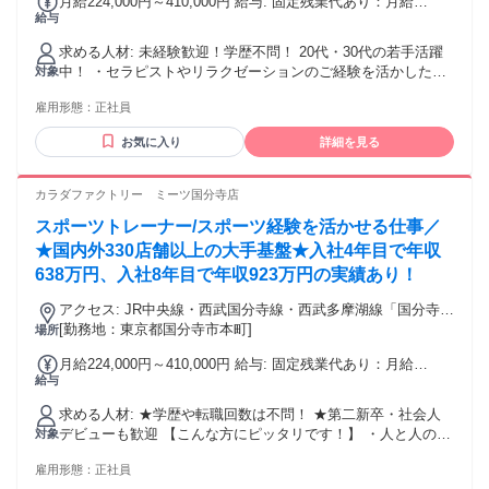
月給224,000円～410,000円 給与: 固定残業代あり：月給
給与
￥224,000 〜 ￥410,000は1か月当たりの固定残業代
￥15,343（10時間相当分）を含む。10時間を超える残業代は
求める人材: 未経験歓迎！学歴不問！ 20代・30代の若手活躍
追加で支給する。 月給224,000円〜410,000円 ※年齢やスキル
中！ ・セラピストやリラクゼーションのご経験を活かしたい
対象
を考慮の上で決定 ＜成長と頑張りを正当に評価＞ 「お客様か
方！ ・美容業界や接客業で活躍されていた方！ ・人の役に立
らの評価」と「技術力」 をしっかりと評価します。 ◆毎月業
雇用形態：
正社員
つ仕事がしたい！ ・安定基盤の中で正社員として働きたい！
績インセンティブを支給 + 指名料インセンティブ(指名1回ご
・「ありがとう」にあふれる仕事をしたい ・手に職をつけた
とに発生) ＋業績インセンティブ 【諸手当】 ■交通費支給 ■
お気に入り
詳細を見る
い！ ・健康業界にチャレンジしたい！
家族手当 ■指名・インセンティブ ■役職手当 ＜年収例＞
年収923万円（入社8年目・整体セラピスト） 年収725万円
カラダファクトリー ミーツ国分寺店
（入社12年目・整体セラピスト） 年収638万円（入社4年目・
整体セラピスト） 年収455万円（入社3年目・整体セラピス
スポーツトレーナー/スポーツ経験を活かせる仕事／
ト）
★国内外330店舗以上の大手基盤★入社4年目で年収
638万円、入社8年目で年収923万円の実績あり！
アクセス: JR中央線・西武国分寺線・西武多摩湖線「国分寺」
駅北口：徒歩1分
[勤務地：東京都国分寺市本町]
場所
月給224,000円～410,000円 給与: 固定残業代あり：月給
給与
￥224,000 〜 ￥410,000は1か月当たりの固定残業代
￥15,343（10時間相当分）を含む。10時間を超える残業代は
求める人材: ★学歴や転職回数は不問！ ★第二新卒・社会人
追加で支給する。 月給224,000円〜410,000円 ※年齢やスキル
デビューも歓迎 【こんな方にピッタリです！】 ・人と人のつ
対象
を考慮の上で決定 ＜成長と頑張りを正当に評価＞ 「お客様か
ながりを大切にしたい ・安定基盤の中で正社員として働きた
らの評価」と「技術力」 をしっかりと評価します。 ◆毎月業
雇用形態：
正社員
い ・「ありがとう」にあふれる仕事をしたい ・手に職をつけ
績インセンティブを支給 + 指名料インセンティブ(指名1回ご