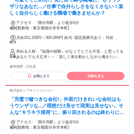
ザリなあなた...／仕事で自分らしさをなくさない！楽
しく自分らしく働ける職場で働きませんか？
アクセス: 「国分寺駅」より徒歩5分
[勤務地：東京都国分寺市本町]
場所
月給251,330円～300,000円 給与: 固定残業代あり：月給
給与
￥251,330 〜 ￥300,000は1か月当たりの固定残業代
￥55,170（36時間相当分）を含む。36時間を超える残業代は
求める人材: 『知識や経験』がなくてとても不安。と思ってる
追加で支給する。
あなたでも大丈夫✨ ✅「楽しく体を動かしながら働きたい」
対象
✅「人の役に立ってる実感がほしい」 ✅「仕事もプライベー
雇用形態：
正社員
トも大切にしたい」 ✅「スポーツ経験を活かした仕事をした
い」 そんな気持ちがあれば、十分スタートライン！ 今は自信
お気に入り
詳細を見る
がなくても大丈夫。 お客様と向き合う中で、指名される自
分・ファンがつく自分に成長できます！ 株式会社ソフネット
ジャパンで、自分らしい働き方を選びませんか？
株式会社ソフネットジャパン
「完璧で嘘つきな会社!」外面だけきれいな会社はも
うウンザリな...／理想だけ見せて現実は見せない。そ
んな“キラキラ採用”に、振り回されるのは終わりにし
ない？
アクセス: 「国分寺駅」より徒歩5分
[勤務地：東京都国分寺市本町]
場所