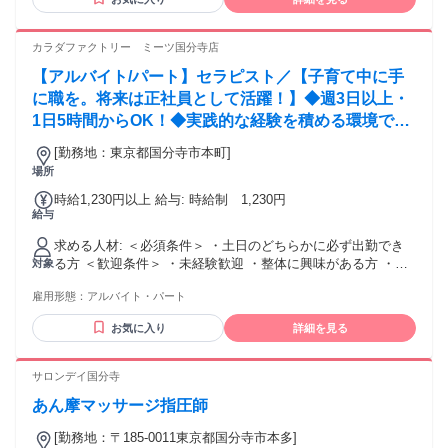
がなくても大丈夫。 お客様と向き合う中で、指名される自
分・ファンがつく自分に成長できます！ 株式会社ソフネット
ジャパンで、自分らしい働き方を選びませんか？
カラダファクトリー ミーツ国分寺店
【アルバイト/パート】セラピスト／【子育て中に手
に職を。将来は正社員として活躍！】◆週3日以上・
1日5時間からOK！◆実践的な経験を積める環境で
す。
[勤務地：東京都国分寺市本町]
場所
時給1,230円以上 給与: 時給制 1,230円
給与
求める人材: ＜必須条件＞ ・土日のどちらかに必ず出勤でき
る方 ＜歓迎条件＞ ・未経験歓迎 ・整体に興味がある方 ・も
対象
みほぐしを学びたい方 ・リラクゼーションが好きな方 ・スポ
雇用形態：
アルバイト・パート
ーツが好きな方 ・将来トレーナーを目指す方 ・接客が好きな
方 ・人と話すことが好きな方 意欲・人柄重視の採用です。
お気に入り
詳細を見る
経験よりも、 「学びたい」「人の役に立ちたい」 という気持
ちを大切にします。
サロンデイ国分寺
あん摩マッサージ指圧師
[勤務地：〒185-0011東京都国分寺市本多]