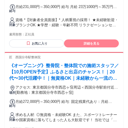
寄駅：国分寺駅
月給231,000円～350,000円 給与 月給 23万1000円～35万円
給与
（固定残業代や一律手当を含む） 固定残業代：1ヶ月あたり2
万円（固定残業時間：13時間） 固定残業時間を超えた勤務時
資格 *【対象者全員面接】* 人柄重視の採用！ ★未経験歓迎・
間については別途残業代を支給する 半期ごとの賞与（社内規
ブランクOK ★学歴・経験・年齢不問 リラクゼーションセラ
対象
定あり）＆ 指名料還元（ 1 件 300 円） 交通費：通勤交通費
ピスト、アロマセラピスト、エステティシャン、整体師、マ
全額支給 交通費全額支給（店舗によりマイカー通勤可 / ガソ
雇用形態：
正社員
ッサージ師、リフレクソロジスト、ボディケア、フットケ
リン代全額支給)
ア…幅広い業態を手掛ける当社ならどんな経験でも活かせま
お気に入り
詳細を見る
す！
匠 西国分寺駅整体院
《オープニング》整骨院・整体院での施術スタッフ／
【10月OPEN予定】ふるさと出店のチャンス！｜20
代〜30代活躍中！｜無資格OK｜未経験から一流の治
療家になれる手厚い研修サポートあり｜店舗拡大中で
アクセス: 東京都国分寺市西恋ヶ窪周辺＜西国分寺駅前付近に
最速でキャリアアップができる！週休2日制
オープン予定＞
[勤務地：東京都国分寺市西恋ヶ窪]
場所
月給272,000円～350,000円 給与: 固定残業代あり：月給
給与
￥272,000 〜 ￥350,000は1か月当たりの固定残業代
￥53,000（33時間相当分）を含む。33時間を超える残業代は
求める人材: ◎無資格・未経験OK また、スポーツトレーナー
追加で支給する。 ＜給与＞ 月給：272,000円〜350,000円 ※
や国家資格に落ちてしまった人も大歓迎です！ 当社では「あ
対象
研修期間6ヶ月は264,000円〜 ◆毎月のインセンティブ制度あ
なたの一流の施術者になりたい」という夢を叶えることがで
り ◆賞与：年2回（年間実績：平均200万円以上） ◆昇給：年