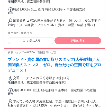
[勤務地：東京都国分寺市]
場所
時給1,600円以上 給与 時給1,600円〜 ＊交通費支給
給与
応募資格 □ PCの基本操作ができる方（難しいスキルは不要で
す！) □ 未経験・ブランクOK □ 資格・学歴・年齢は問いませ
対象
ん □ 20～40代の女性活躍中 ＼こんな方にピッタリです／ ＊
雇用形態：
派遣社員
家事や子育てと無理なく両立させたい方 ＊オフィスワークへ
キャリアチェンジしたい方 ＊人間関係のストレスが少ない職
お気に入り
詳細を見る
場を探している方 ＊接客、販売、飲食店、ブライダルなどの
経験を活かしたい方 ＊締め切りやプレッシャーに追われず、
自分のペースで働きたい方
買取ショップWAKABA 西国分寺レガ店
ブランド・貴金属の買い取りスタッフ(店長候補)／人
間関係のストレス、ゼロ。自分だけの空間で店をプロ
デュース！
交通・アクセス 西国分寺駅より徒歩1分
[勤務地：東京都国分寺市西国分寺駅]
場所
月給280,000円以上 給与詳細 ※基本給・固定残業代の総額 基
給与
本給：月給 21万4908円 〜 固定残業代：あり 1ヶ月あたり6万
5092円（固定残業時間：1ヶ月あたり42時間） 固定残業時間
求めている人材 未経験歓迎。学歴・職歴は一切問いません。
を超えた勤務時間については別途残業代を支給する 【一律手
＜必須条件＞ ◎1人勤務でも自分を律し、責任感を持って業務
対象
当】 全員に一律で支払われる通勤・皆勤・家族手当金額：な