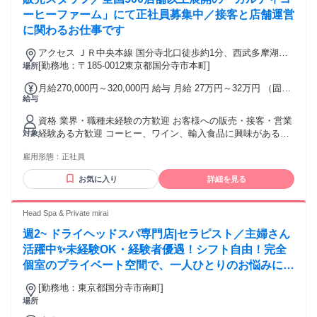
界】 【個人事業主】など様々！
ーヒーファーム」にて正社員募集中／接客と店舗運営
に関わるお仕事です
アクセス ＪＲ中央本線 国分寺北口徒歩約1分、西武多摩湖線
国分寺北口徒歩約1分、西武国分寺線 国分寺北口徒歩約1分 ※
[勤務地：〒185-0012東京都国分寺市本町]
場所
他店舗への配属の可能性あり ※状況により記載店舗の募集を
月給270,000円～320,000円 給与 月給 27万円～32万円 （固定
締め切る場合あり
給与
残業代や一律手当を含む） 固定残業代：1ヶ月あたり2万7500
円～3万6500円（固定残業時間：15時間） 固定残業時間を超
資格 業界・職種未経験の方歓迎 お客様への販売・接客・営業
えた勤務時間については別途残業代を支給する ※東京都市圏
経験ある方歓迎 コーヒー、ワイン、輸入食品に興味がある方
対象
調整給(月1万円)含む（一都三県配属に限り） 【手当】 ◆遅番
大歓迎 ハローワークで求職中の方も歓迎 前職一例 販売、飲
手当（19時から22時の勤務に対して ＋200円/時間 を支給）
雇用形態：
正社員
食ホール、営業、携帯販売、ホテル・観光業界フロント、 航
◆役職手当（該当者のみ） ◆通勤手当（上限4.5万円／月）
空業界グランドスタッフ・CAなど対面での接客経験ある方が
【昇給】昇給・昇格あり 【賞与】年2回※業績による（昨年実
お気に入り
詳細を見る
中心で活躍中 ◆ 例外事由2号：お酒のテイスティング業務が
績2回支給） ※当社では定額残業代を支給しておりますが求人
含まれるため20歳以上の方のみ ◆ 9：00～22：00頃をベース
情報内では固定残業代と記載しています。
とした早番・遅番での8時間シフト制勤務（土日祝含む）が可
Head Spa & Private mirai
能な方 (学業等により勤務が制限される場合は対象外となる場
週2~ ドライヘッドスパ専門店|セラピスト／主婦さん
合がございます) ※本求人は中途採用枠となり、新卒採用とは
選考枠が異なります
活躍中✨未経験OK・経験者優遇！シフト自由！完全
個室のプライベート空間で、一人ひとりのお悩みに向
き合えます〇
[勤務地：東京都国分寺市南町]
場所