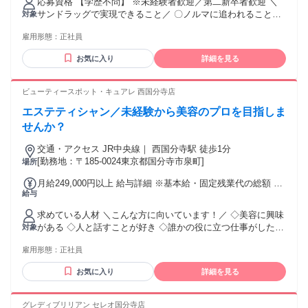
応募資格 【学歴不問】 ※未経験者歓迎／第二新卒者歓迎 ＼
狭域エリア社員（転居を伴う異動なし）：22万4030円～32万
サンドラッグで実現できること／ 〇ノルマに追われることな
対象
4430円 ※ナショナル社員・広域エリア社員は転居を伴う転勤
く お客様第一で仕事ができる。 〇販売スキルと専門スキルを
中、転勤手当を別途支給 エリア内転勤時：7000円～2万3000
雇用形態：
正社員
同時に 身に付けられる。 〇登録販売者の資格を取得できる。
円 エリア外転勤時：4万円～6万円
└業務時間中に 資格や業務の勉強ができます。 〇店長などポ
お気に入り
詳細を見る
ストアップが可能。 └長期に亘り、成長を支援します。 〇町
の第2のかかりつけ医のチームの 一員として、地域に貢献でき
る。 〇プライベートの充実を実現できる。 └月3日の希望休有
ビューティースポット・キュアレ 西国分寺店
エステティシャン／未経験から美容のプロを目指しま
せんか？
交通・アクセス JR中央線｜ 西国分寺駅 徒歩1分
[勤務地：〒185-0024東京都国分寺市泉町]
場所
月給249,000円以上 給与詳細 ※基本給・固定残業代の総額 基
給与
本給：月給 19万9838円 〜 固定残業代：あり 1ヶ月あたり4万
9162円（固定残業時間：1ヶ月あたり32時間） 固定残業時間
求めている人材 ＼こんな方に向いています！／ ◇美容に興味
を超えた勤務時間については別途残業代を支給する 【一律手
がある ◇人と話すことが好き ◇誰かの役に立つ仕事がしたい
対象
当】 全員に一律で支払われる通勤・皆勤・家族手当金額：あ
◇専門スキルを身につけたい ◇チームワークを大切にできる
り 全員に一律で支払われるその他手当金額：あり ◇達成賞与
雇用形態：
正社員
経験ではなく人柄を重視しています。 まずはお気軽にご応募
あり ◇交通費支給(※上限50,000円まで) ◇家族手当あり(月
ください！ 年齢の条件と理由：あり（例外事由3号のイ・31
5,000~15,000円 ※一定の支給条件あり) ◇結婚祝い金制度(※
お気に入り
詳細を見る
歳未満（長期勤続によるキャリア形成のため））
一定の支給条件あり)
グレディブリリアン セレオ国分寺店