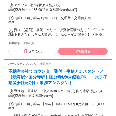
アクセス 国分寺駅より徒歩1分
[勤務地：〒185-0012東京都国分寺市本町]
場所
時給1,500円 給与 時給 1500円 交通費：交通費支給
給与
資格 【必須】 病院、クリニック受付経験のある方 ブランク
ある方ももちろん大歓迎♪ 【こんな方が活躍中！】 ・医療事
対象
務やクリニック受付の経験を活かしたい方 ・家事や育児と両
雇用形態：
派遣社員
立しながら働く方 ・ブランクから職場復帰した方
お気に入り
詳細を見る
パーソルテンプスタッフ株式会社
不動産会社でカウンター受付・事務アシスタント／
【最寄駅✅国分寺駅】国分寺駅×未経験OK！ 大手不
動産会社×受付＋事務アシスタント
勤務地・最寄駅 JR中央本線(東京～塩尻) 国分寺駅 徒歩2分
[勤務地：東京都国分寺市]
場所
時給1,650円 給与 【給与】 時給 1,650円 ■月収例：252,000円
給与
＋残業代(月21日就業の場合)
経験・資格 ■社用車での外出があるため自動車運転免許をお