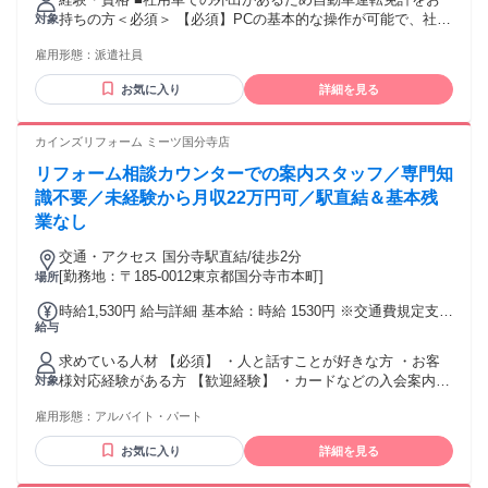
持ちの方＜必須＞ 【必須】PCの基本的な操作が可能で、社会
対象
人経験があり車の運転が可能な方★人と接することがお好き
雇用形態：
派遣社員
な方にもオススメです★※入社後の配属店舗は通勤可能な近
隣の店舗での就業になる可能性もあります
お気に入り
詳細を見る
カインズリフォーム ミーツ国分寺店
リフォーム相談カウンターでの案内スタッフ／専門知
識不要／未経験から月収22万円可／駅直結＆基本残
業なし
交通・アクセス 国分寺駅直結/徒歩2分
[勤務地：〒185-0012東京都国分寺市本町]
場所
時給1,530円 給与詳細 基本給：時給 1530円 ※交通費規定支給
給与
(月上限5万円) ※残業代は1分単位で支給しております
求めている人材 【必須】 ・人と話すことが好きな方 ・お客
様対応経験がある方 【歓迎経験】 ・カードなどの入会案内経
対象
験 ・携帯ショップなどでの販売経験 ・ホテルのフロントや受
雇用形態：
アルバイト・パート
付経験 ・アパレルなどの接客・販売経験 ・リフォーム・エク
ステリア業界経験 ＼こんな方にピッタリ／ ○接客経験を活か
お気に入り
詳細を見る
して働きたい方 ○人と話すことが好きな方 ○負担が少ない仕事
を探している方 ○通勤しやすい職場を探している方 ○エクステ