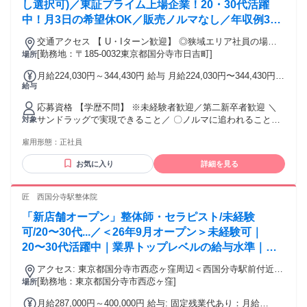
取得や勉強と仕事を両立したい方 ・ワークライフバランスを
し選択可)／東証プライム上場企業！20・30代活躍
重視したい方 【歓迎する経験】 ・スポーツトレーナー経験
中！月3日の希望休OK／販売ノルマなし／年収例32
・パーソナルトレーナー経験 ・フィットネスジム勤務経験 ・
歳SV816万円／販促企画～商品管理など店舗運営が
整体、接骨院、リラクゼーション、セラピストなどの経験 ・
交通アクセス 【 U・Iターン歓迎】 ◎狭域エリア社員の場合
メインの仕事
スポーツインストラクター経験 ・部活動などでスポーツに打
[勤務地：〒185-0032東京都国分寺市日吉町]
は 転居を伴う転勤はありません。 ◎マイカー通勤OK
場所
ち込んだ経験 ※上記経験がなくても応募可能です。
月給224,030円～344,430円 給与 月給224,030円〜344,430円
給与
ナショナル社員（全国転勤）：24万4030円～34万4430円 広域
エリア社員（規定エリア内転勤）：22万4030円～32万4430円
応募資格 【学歴不問】 ※未経験者歓迎／第二新卒者歓迎 ＼
狭域エリア社員（転居を伴う異動なし）：22万4030円～32万
サンドラッグで実現できること／ 〇ノルマに追われることな
対象
4430円 ※ナショナル社員・広域エリア社員は転居を伴う転勤
く お客様第一で仕事ができる。 〇販売スキルと専門スキルを
中、転勤手当を別途支給 エリア内転勤時：7000円～2万3000
雇用形態：
正社員
同時に 身に付けられる。 〇登録販売者の資格を取得できる。
円 エリア外転勤時：4万円～6万円
└業務時間中に 資格や業務の勉強ができます。 〇店長などポ
お気に入り
詳細を見る
ストアップが可能。 └長期に亘り、成長を支援します。 〇町
の第2のかかりつけ医のチームの 一員として、地域に貢献でき
る。 〇プライベートの充実を実現できる。 └月3日の希望休有
匠 西国分寺駅整体院
「新店舗オープン」整体師・セラピスト/未経験
可/20〜30代...／＜26年9月オープン＞未経験可｜
20〜30代活躍中｜業界トップレベルの給与水準｜初
回ボーナス80万円・賞与500万円の支給実績あり
アクセス: 東京都国分寺市西恋ヶ窪周辺＜西国分寺駅前付近に
オープン予定＞
[勤務地：東京都国分寺市西恋ヶ窪]
場所
月給287,000円～400,000円 給与: 固定残業代あり：月給