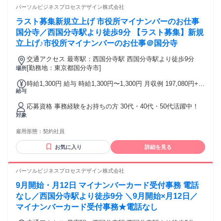
リアに興味がある方 ○専門店で知識を身につけたい方
パーソルビジネスプロセスデザイン株式会社
ラスト募集新規立上げ 市役所マイナンバーのお仕事
国分寺／西国分寺駅より徒歩9分 【ラスト募集】新規
立上げ♪市役所マイナンバーのお仕事＠国分寺
交通アクセス 最寄駅：西国分寺駅 西国分寺駅より徒歩9分
[勤務地：東京都国分寺市]
場所
時給1,300円 給与 時給1,300円〜1,300円 月収例 197,080円+残
給与
業代 交通費：支給あり
応募資格 事務経験をお持ちの方 30代・40代・50代活躍中！
対象
雇用形態：
契約社員
お気に入り
詳細を見る
パーソルビジネスプロセスデザイン株式会社
9月開始・月12日 マイナンバーカード受付事務 電話
なし／西国分寺駅より徒歩9分 ＼9月開始×月12日／
マイナンバーカード受付事務★電話なし