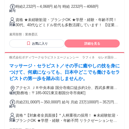
寄駅：国分寺駅
時給2,232円～4,068円 給与 時給 2232円～4068円
給与
資格 ★未経験歓迎・ブランクOK ★学歴・経験・年齢不問！
30代、40代などミドル世代も多数活躍しています！ 【従業員
対象
構成】 ◆20～40代スタッフ中心 ◆未経験からスタートしたス
雇用形態：
業務委託
タッフも多数 ◆男女比 １：９ ┗女性が多めです＊ *【経験者
の方も大歓迎！優遇します】* リラクゼーションサロン・スト
お気に入り
詳細を見る
レッチ/整体専門店・接骨院・リフレ/アロマ専門店など、当て
はまりそうな経験をお持ちでしたらまずはご相談ください。
・鍼灸師・あん摩マッサージ指圧師・柔道整復師などの方も
株式会社ボディワークセラピストエージェンシー ラフィネ セレオ国分寺
活躍中。 そして、経験者の方は10万円のお祝い金も支給！ 詳
店
マッサージ・セラピスト／その手に癒やしの技を身に
細は面接でお伝えします。 もし経験に自信のない方も、ご相
談ください！
つけて、何歳になっても、日本中どこでも働けるセラ
ピストの第一歩を踏み出しませんか。
アクセス ＪＲ中央本線 国分寺南口徒歩約1分、西武多摩湖線
国分寺南口徒歩約1分、西武国分寺線 国分寺南口徒歩約1分 最
[勤務地：〒185-0021東京都国分寺市南町]
場所
寄駅：国分寺駅
月給231,000円～350,000円 給与 月給 23万1000円～35万円
給与
（固定残業代や一律手当を含む） 固定残業代：1ヶ月あたり2
万円（固定残業時間：13時間） 固定残業時間を超えた勤務時
資格 *【対象者全員面接】* 人柄重視の採用！ ★未経験歓迎・
間については別途残業代を支給する 半期ごとの賞与（社内規
ブランクOK ★学歴・経験・年齢不問 リラクゼーションセラ
対象
定あり）＆ 指名料還元（ 1 件 300 円） 交通費：通勤交通費
ピスト、アロマセラピスト、エステティシャン、整体師、マ
全額支給 交通費全額支給（店舗によりマイカー通勤可 / ガソ