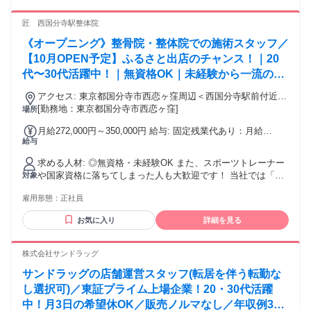
一定の支給条件あり)
るキャリア形成のため））
匠 西国分寺駅整体院
《オープニング》整骨院・整体院での施術スタッフ／
【10月OPEN予定】ふるさと出店のチャンス！｜20
代〜30代活躍中！｜無資格OK｜未経験から一流の治
療家になれる手厚い研修サポートあり｜店舗拡大中で
アクセス: 東京都国分寺市西恋ヶ窪周辺＜西国分寺駅前付近に
最速でキャリアアップができる！週休2日制
オープン予定＞
[勤務地：東京都国分寺市西恋ヶ窪]
場所
月給272,000円～350,000円 給与: 固定残業代あり：月給
給与
￥272,000 〜 ￥350,000は1か月当たりの固定残業代
￥53,000（33時間相当分）を含む。33時間を超える残業代は
求める人材: ◎無資格・未経験OK また、スポーツトレーナー
追加で支給する。 ＜給与＞ 月給：272,000円〜350,000円 ※
や国家資格に落ちてしまった人も大歓迎です！ 当社では「あ
対象
研修期間6ヶ月は264,000円〜 ◆毎月のインセンティブ制度あ
なたの一流の施術者になりたい」という夢を叶えることがで
り ◆賞与：年2回（年間実績：平均200万円以上） ◆昇給：年
雇用形態：
正社員
きます。 ▶︎こんな方におすすめのお仕事 ・人の役に立ちた
1回 ＜年収例＞ 1年目 23歳：450万円 2年目 24歳：480万
い、人を笑顔にしたい方！ ・明るく元気にお客様とのコミュ
円 3年目 25歳：530万円
お気に入り
詳細を見る
ニケーションがとれる方 ・未経験だけど新しいことに挑戦し
てみたい方 ・地域貢献意欲のある方 ・自分のキャリアを急成
長させていきたい方 ・人としても成長できる環境で働きたい
株式会社サンドラッグ
方 ・常に挑戦し続けられる環境で働きたい方 ・家族や今後の
サンドラッグの店舗運営スタッフ(転居を伴う転勤な
ためにも収入をUPしたい方 ・頑張りをしっかり評価してほし
い！認められたい！という方 ▶︎本物の治療家になりたい方も
し選択可)／東証プライム上場企業！20・30代活躍
歓迎 ・他とは違う技術を身につけたい方！ ・根本改善できる
中！月3日の希望休OK／販売ノルマなし／年収例32