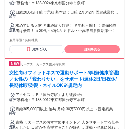
[勤務地：〒185-0024東京都国分寺市泉町]
場所
日給20,842円 給与詳細 基本給：日給 2万842円 固定残業代：
給与
なし 【一律手当】 全員に一律で支払われる通勤・皆勤・家族
手当金額：なし 全員に一律で支払われるその他手当金額：あ
求めている人材 ＃未経験大歓迎！ ＃年齢不問！ ＃警備経験
り 警備員指導教育責任者1号かつ 施設警備業検定2級保持者は
者は優遇！ ＃30代～50代の ミドル・中高年層多数活躍中！ #
対象
資格手当32,000円/月を支給
ブランクある方もOK！ 安定希望･キャリアチェンジ希望など
雇用形態：
契約社員
応援！ 「過去の経験を活かして社会復帰したい」 そんな想い
も応援します! ＼こんな経験活かせます！／ 今回募集するお
お気に入り
詳細を見る
仕事では、 【警備員】【交通誘導警備員】 【施設警備員】等
での 経験を活かして活躍できます！ ＼前職経験は不問！／
現在活躍中のスタッフも、 【飲食店】【製造業】【販売職】
カーブス カーブス国分寺駅前
【接客業】【タクシードライバー】 【TV業界】【ホテル業
界】 【個人事業主】など様々！
女性向けフィットネスで運動サポート/事務(健康管理)
／女性の「変わりたい」をサポート/週休2日/日祝休/
長期休暇/染髪・ネイルOK※規定内
アクセス ＪＲ「国分寺駅」より徒歩5分
[勤務地：〒185-0012東京都国分寺市本町]
場所
月給305,000円以上 給与 月給 30万5000円以上 （固定残業代
給与
や一律手当を含む） 固定残業代：1ヶ月あたり5万4129円（固
定残業時間：30時間） 固定残業時間を超えた勤務時間につい
資格 ＼カーブスのおすすめポイント／ 人をサポートする仕事
ては別途残業代を支給する 交通費：交通費支給
がしたい… 誰かを応援することが好き… 運動・健康に関わる
対象