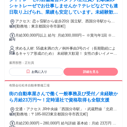
界】 【個人事業主】など様々！
シャトレーゼでお仕事しませんか？テレビなどでも連
日取り上げられ、業績も安定しています。未経験歓
迎！評価制度も確立されており、長く安心して働くこ
アクセス: 恋ヶ窪駅から徒歩20分 国立駅、西国分寺駅から徒
とができます。
歩30分 ※車通勤応相談 ＜自転車での通勤が便利です！＞ 恋
[勤務地：東京都国分寺市新町]
場所
ヶ窪駅から5分 国立駅、西国分寺駅、鷹の台駅から10分 以下
月給300,000円以上 給与: 月給300,000円～ ※賞与年1回 ※昇
の駅からは20分ほどで通勤可能です 国分寺駅、立川駅、高松
給与
給あり
駅、立飛駅、泉体育館駅、 砂川七番駅、玉川上水駅、東大和
市駅、小川駅など 国分寺市、国立市、立川市、小平市、東大
求める人材: 55歳未満の方／例外事由3号のイ（長期勤続によ
和市から 比較的通いやすい立地です。
るキャリア形成のため） 未経験大歓迎！ 女性の多いイメージ
対象
があると思いますが、 男性スタッフも活躍してます！ 学歴不
雇用形態：
正社員
問 第二新卒歓迎 ブランクOK スイーツ好き歓迎 人と話すこと
が好きな方 チームワークを大切にできる方 明るい対応ができ
お気に入り
詳細を見る
る方 店舗運営に興味がある方 キャリアアップ可能 フリータ
ーから正社員を目指す方歓迎
有限会社松本自動車整備工場
街の自動車屋さんで働く一般事務及び受付／未経験か
ら月給23万円〜！定時退社で資格取得も全額支援
交通・アクセス JR中央線「西国分寺駅」・武蔵野線「北府中
駅」より徒歩12分
[勤務地：〒185-0023東京都国分寺市西元町]
場所
月給230,000円～280,000円 給与詳細 基本給：月給 23万円 〜