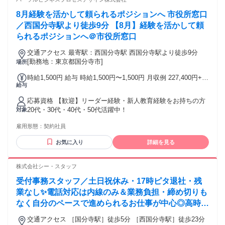
8月経験を活かして頼られるポジションへ 市役所窓口
／西国分寺駅より徒歩9分 【8月】経験を活かして頼
られるポジションへ＠市役所窓口
交通アクセス 最寄駅：西国分寺駅 西国分寺駅より徒歩9分
[勤務地：東京都国分寺市]
場所
時給1,500円 給与 時給1,500円〜1,500円 月収例 227,400円+残
給与
業代 交通費：支給あり
応募資格 【歓迎】リーダー経験・新人教育経験をお持ちの方
20代・30代・40代・50代活躍中！
対象
雇用形態：
契約社員
お気に入り
詳細を見る
株式会社シー・スタッフ
受付事務スタッフ／土日祝休み・17時ピタ退社・残
業なし✨️電話対応は内線のみ＆業務負担・締め切りも
なく自分のペースで進められるお仕事が中心◎高時給
1600円！
交通アクセス ［国分寺駅］徒歩5分 ［西国分寺駅］徒歩23分