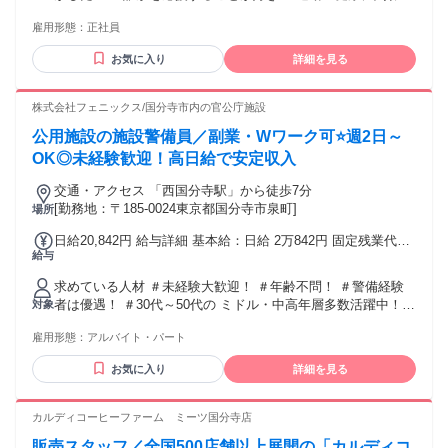
仕事がしたい… プライベートも大切にしたい… カーブスは
雇用形態：
正社員
そんなあなたのための職場です！
お気に入り
詳細を見る
株式会社フェニックス/国分寺市内の官公庁施設
公用施設の施設警備員／副業・Wワーク可⭐週2日～
OK◎未経験歓迎！高日給で安定収入
交通・アクセス 「⻄国分寺駅」から徒歩7分
[勤務地：〒185-0024東京都国分寺市泉町]
場所
日給20,842円 給与詳細 基本給：日給 2万842円 固定残業代：
給与
なし 【一律手当】 全員に一律で支払われる通勤・皆勤・家族
手当金額：なし 全員に一律で支払われるその他手当金額：な
求めている人材 ＃未経験大歓迎！ ＃年齢不問！ ＃警備経験
し 警備員指導教育責任者1号かつ 施設警備業検定2級保持者は
者は優遇！ ＃30代～50代の ミドル・中高年層多数活躍中！ #
対象
資格手当32,000円/月を支給
ブランクある方もOK！ 安定希望･キャリアチェンジ希望など
雇用形態：
アルバイト・パート
応援！ 「過去の経験を活かして社会復帰したい」 そんな想い
も応援します! ＼こんな経験活かせます！／ 今回募集するお
お気に入り
詳細を見る
仕事では、 【警備員】【交通誘導警備員】 【施設警備員】等
での 経験を活かして活躍できます！ ＼前職経験は不問！／
現在活躍中のスタッフも、 【飲食店】【製造業】【販売職】
カルディコーヒーファーム ミーツ国分寺店
【接客業】【タクシードライバー】 【TV業界】【ホテル業
販売スタッフ／全国500店舗以上展開の「カルディコ