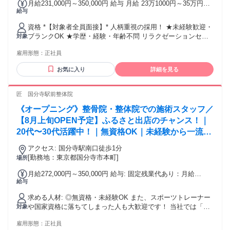
月給231,000円～350,000円 給与 月給 23万1000円～35万円
験 ・リラクゼーションマッサージ店での勤務経験
ください！ 給与 関東 ：287,000円〜 関西 ：
給与
（固定残業代や一律手当を含む） 固定残業代：1ヶ月あたり2
276,000円〜 東海 ：267,000円〜 中国地方 ：254,000
万円（固定残業時間：13時間） 固定残業時間を超えた勤務時
円〜
資格 *【対象者全員面接】* 人柄重視の採用！ ★未経験歓迎・
間については別途残業代を支給する 半期ごとの賞与（社内規
ブランクOK ★学歴・経験・年齢不問 リラクゼーションセラ
対象
定あり）＆ 指名料還元（ 1 件 300 円） 交通費：通勤交通費
ピスト、アロマセラピスト、エステティシャン、整体師、マ
全額支給 交通費全額支給（店舗によりマイカー通勤可 / ガソ
雇用形態：
正社員
ッサージ師、リフレクソロジスト、ボディケア、フットケ
リン代全額支給)
ア…幅広い業態を手掛ける当社ならどんな経験でも活かせま
お気に入り
詳細を見る
す！
匠 国分寺駅前整体院
《オープニング》整骨院・整体院での施術スタッフ／
【8月上旬OPEN予定】ふるさと出店のチャンス！｜
20代〜30代活躍中！｜無資格OK｜未経験から一流の
治療家になれる手厚い研修サポートあり｜店舗拡大中
アクセス: 国分寺駅南口徒歩1分
で最速でキャリアアップができる！週休2日制
[勤務地：東京都国分寺市本町]
場所
月給272,000円～350,000円 給与: 固定残業代あり：月給
給与
￥272,000 〜 ￥350,000は1か月当たりの固定残業代
￥53,000（33時間相当分）を含む。33時間を超える残業代は
求める人材: ◎無資格・未経験OK また、スポーツトレーナー
追加で支給する。 ＜給与＞ 月給：272,000円〜350,000円 ※
や国家資格に落ちてしまった人も大歓迎です！ 当社では「あ
対象
研修期間6ヶ月は264,000円〜 ◆毎月のインセンティブ制度あ
なたの一流の施術者になりたい」という夢を叶えることがで
り ◆賞与：年2回（年間実績：平均200万円以上） ◆昇給：年
雇用形態：
正社員
きます。 ▶︎こんな方におすすめのお仕事 ・人の役に立ちた
1回 ＜年収例＞ 1年目 23歳：450万円 2年目 24歳：480万