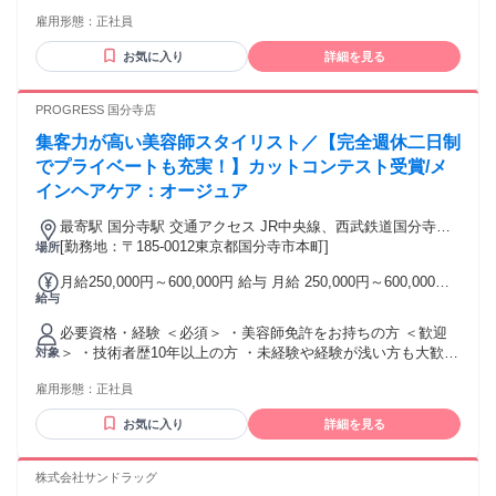
に取り組める方 ◎基本的なPC操作ができる方 ＜歓迎条件＞
し 全員に一律で支払われるその他手当金額：なし ＜頑張り
雇用形態：
正社員
◎飲食店、アパレル等の店長・副店長・リーダー経験者
が、ちゃんと報われる給与＞ 入社後平均4ヶ月で店舗責任者へ
◎「将来は独立したい」「経営に近い視点を持ちたい」とい
昇格！ 【給与】※昇給後 月給30万円～（一律役職手当2万円
お気に入り
詳細を見る
う向上心をお持ちの方
を含む） ※上記には固定残業代（42時間分／65,092円）を含
みます。超過分は別途支給。 【賞与】 年2回（7月、1月） ＊
PROGRESS 国分寺店
1回の支給で100万円以上の実績あり！ ＊店舗責任者以上の社
員が対象（平均4ヶ月で昇格）
集客力が高い美容師スタイリスト／【完全週休二日制
でプライベートも充実！】カットコンテスト受賞/メ
インヘアケア：オージュア
最寄駅 国分寺駅 交通アクセス JR中央線、西武鉄道国分寺
[勤務地：〒185-0012東京都国分寺市本町]
線・多摩湖線 「国分寺駅」より徒歩4分 ✓駅近5分以内♪
場所
月給250,000円～600,000円 給与 月給 250,000円～600,000円
給与
※所定労働時間超過分の労働については別途残業代を支給し
ます ※基本給（23万）＋歩合給の目安になります □昇給有 売
必要資格・経験 ＜必須＞ ・美容師免許をお持ちの方 ＜歓迎
り上げが上がっていくと昇給！ □役職手当て ・マネージャ
＞ ・技術者歴10年以上の方 ・未経験や経験が浅い方も大歓迎
対象
ー：1万円 ・店長 ：3万円～5万円 □歩合について ・技術売り
です ―しっかりサポートさせていただきます♪ ―営業中のト
上げ歩合率：35％～40％ ・店販売り上げ歩合率：10％ ＜給与
雇用形態：
正社員
レーニングも可能♪
想定モデル＞ ・勤務1年目：月収30万円 ・勤務5年目：月収50
万円
お気に入り
詳細を見る
株式会社サンドラッグ