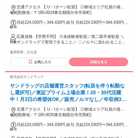
技術を身に付けたい方 ・お客さまに合わせた治療を提案した
歳SV816万円／販促企画～商品管理など店舗運営が
い方
交通アクセス 【 U・Iターン歓迎】 ◎狭域エリア社員の場合
メインの仕事
[勤務地：〒185-0024東京都国分寺市泉町]
は 転居を伴う転勤はありません。 ◎マイカー通勤OK
場所
月給224,030円～344,430円 給与 月給224,030円〜344,430円
給与
ナショナル社員（全国転勤）：24万4030円～34万4430円 広域
エリア社員（規定エリア内転勤）：22万4030円～32万4430円
応募資格 【学歴不問】 ※未経験者歓迎／第二新卒者歓迎 ＼
狭域エリア社員（転居を伴う異動なし）：22万4030円～32万
サンドラッグで実現できること／ 〇ノルマに追われることな
対象
4430円 ※ナショナル社員・広域エリア社員は転居を伴う転勤
く お客様第一で仕事ができる。 〇販売スキルと専門スキルを
中、転勤手当を別途支給 エリア内転勤時：7000円～2万3000
雇用形態：
正社員
同時に 身に付けられる。 〇登録販売者の資格を取得できる。
円 エリア外転勤時：4万円～6万円
└業務時間中に 資格や業務の勉強ができます。 〇店長などポ
お気に入り
詳細を見る
ストアップが可能。 └長期に亘り、成長を支援します。 〇町
の第2のかかりつけ医のチームの 一員として、地域に貢献でき
る。 〇プライベートの充実を実現できる。 └月3日の希望休有
株式会社サンドラッグ
サンドラッグの店舗運営スタッフ(転居を伴う転勤な
し選択可)／東証プライム上場企業！20・30代活躍
中！月3日の希望休OK／販売ノルマなし／年収例32
歳SV816万円／販促企画～商品管理など店舗運営が
交通アクセス 【 U・Iターン歓迎】 ◎狭域エリア社員の場合
メインの仕事
[勤務地：〒185-0035東京都国分寺市西町]
は 転居を伴う転勤はありません。 ◎マイカー通勤OK
場所
月給224,030円～344,430円 給与 月給224,030円〜344,430円
給与
ナショナル社員（全国転勤）：24万4030円～34万4430円 広域
エリア社員（規定エリア内転勤）：22万4030円～32万4430円