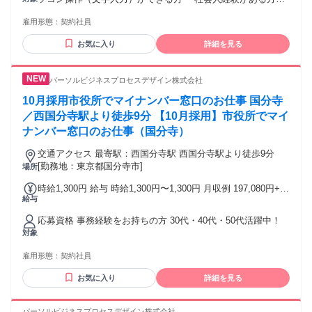
金額であり、選考を通じて上下する可能性があります。 【年
【歓迎される資格・経験】 ・接客経験がある方 【フィットす
収例】 292万円／勤続1年（月給22.5万円＋賞与＋時間外手
雇用形態：
契約社員
る人物像】 ・接客が好きな方、誰かの役に立てるお仕事を探
当） 315万円／勤続3年（月給24.0万円＋賞与＋時間外手当）
している方
お気に入り
詳細を見る
パーソルビジネスプロセスデザイン株式会社
10月採用市役所でマイナンバー窓口のお仕事 国分寺
／西国分寺駅より徒歩9分 【10月採用】市役所でマイ
ナンバー窓口のお仕事（国分寺）
交通アクセス 最寄駅：西国分寺駅 西国分寺駅より徒歩9分
[勤務地：東京都国分寺市]
場所
時給1,300円 給与 時給1,300円〜1,300円 月収例 197,080円+残
給与
業代 交通費：支給あり
応募資格 事務経験をお持ちの方 30代・40代・50代活躍中！
対象
雇用形態：
契約社員
お気に入り
詳細を見る
パーソルビジネスプロセスデザイン株式会社