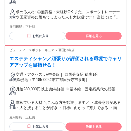
給与
￥287,000 〜 ￥400,000は1か月当たりの固定残業代
￥57,900（36時間相当分）を含む。36時間を超える残業代は
求める人材: ◎無資格・未経験OK また、スポーツトレーナー
追加で支給する。 ▼週休1.5日制、週休2日制を選んでいただ
や国家資格に落ちてしまった人も大歓迎です！ 当社では「あ
対象
けます ①週1.5日制 月給：287,000円〜400,000円 ※研修期間
なたの一流の施術者になりたい」という夢を叶えることがで
6ヶ月は278,000円〜400,000円(月給) ②週休2日制 月給：
雇用形態：
正社員
きます。 ▶︎こんな方におすすめのお仕事 ・人の役に立ちた
272,000円〜350,000円 ※研修期間6ヶ月は264,000円〜
い、人を笑顔にしたい方！ ・未経験だけど新しいことに挑戦
350,000円(月給) 毎月のインセンティブ制度あり 賞与：年2回
お気に入り
詳細を見る
してみたい方 ・人としても成長できる環境で働きたい方 ・仕
（年間実績：平均200万円以上） 昇給：年1回 ※直近の冬の賞
事にやりがいを持って働きたい方 ・頑張りをしっかり評価し
与で500万円支給の実績あり ※入社後初のボーナスで80万円
てほしい！認められたい！という方 ・収入面で周囲と差をつ
ビューティースポット・キュアレ 西国分寺店
の支給実績あり ＜年収実績＞ 1年目 500万円 2年目 700万
けたいという方 ・地域貢献意欲のある方 ▶︎プロの治療家にな
円 3年目 800〜1,000万円 5年目 1,500万円 「前職給与保証
エステティシャン／頑張りが評価される環境でキャリ
りたい方も歓迎！ ・他とは違う技術を身につけたい方！ ・根
制度」あり 上記制度では、あなたのスキルをテストさせて頂
本改善できる技術を身に付けたい方 ・常に挑戦し続けられる
アアップを目指せる！
き、 基準をクリアした場合には前職と同じ給与を最低保証し
環境で働きたい方 ▶︎キャリアアップ・管理職を目指す方にも
ます。 現在勤務している会社で管理職や幹部クラスとして活
交通・アクセス JR中央線｜ 西国分寺駅 徒歩1分
ピッタリ ・自分のキャリアを急成長させていきたい方 ・院
躍され、 当社で即戦力となる方が対象です。 ご家族やご自身
[勤務地：〒185-0024東京都国分寺市泉町]
場所
長、マネージャーなど管理職に興味がある ・集客や会社の運
の生活を安心して転職して頂けるようこちらの制度を設けて
営に興味がある ・チームをまとめたり率いることが得意 ＜活
います。 希望者は関東・関西・東海など全国の院への転勤も
月給280,000円以上 給与詳細 ※基本給・固定残業代の総額 基
かせる経験 ※なくても可＞ ・スポーツジムトレーナーの経
可能です！ 強制的な県を跨いだ転勤はありませんのでご安心
給与
本給：月給 21万9454円 〜 固定残業代：あり 1ヶ月あたり6万
験 ・リラクゼーションマッサージ店での勤務経験
ください！ 給与 関東 ：287,000円〜 関西 ：
546円（固定残業時間：1ヶ月あたり39時間24分） 固定残業時
求めている人材 ＼こんな方を歓迎します／ ・成長意欲がある
276,000円〜 東海 ：267,000円〜 中国地方 ：254,000
間を超えた勤務時間については別途残業代を支給する 【一律
・人と接することが好き ・目標に向かって努力できる ・頑張
対象
円〜
手当】 全員に一律で支払われる通勤・皆勤・家族手当金額：
りを正当に評価されたい ・美容業界でキャリアを築きたい
あり 全員に一律で支払われるその他手当金額：あり ◇交通費
雇用形態：
正社員
「美容が好き」だけで終わらせない。 自分自身の可能性を広
支給(※上限50,000円まで) ◇達成賞与あり ◇家族手当あり(月
げながら、理想のキャリアを実現できる環境です。 年齢の条
5,000~15,000円 ※一定の支給条件あり) ◇結婚祝い金制度(※
お気に入り
詳細を見る
件と理由：あり（例外事由3号のイ・31歳未満（長期勤続によ