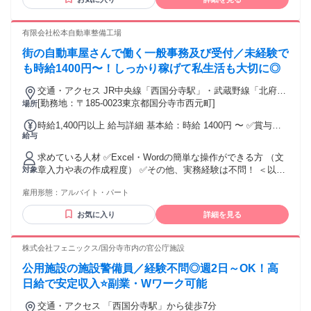
有限会社松本自動車整備工場
街の自動車屋さんで働く一般事務及び受付／未経験で
も時給1400円〜！しっかり稼げて私生活も大切に◎
交通・アクセス JR中央線「西国分寺駅」・武蔵野線「北府中
駅」より徒歩12分
[勤務地：〒185-0023東京都国分寺市西元町]
場所
時給1,400円以上 給与詳細 基本給：時給 1400円 〜 ✅賞与あ
給与
り ✅昇給あり
求めている人材 ✅Excel・Wordの簡単な操作ができる方 （文
章入力や表の作成程度） ✅その他、実務経験は不問！ ＜以下
対象
に当てはまる方は尚歓迎！＞ ・整理整頓が得意な方 ・明るい
雇用形態：
アルバイト・パート
対応ができる方 【こんな方にぴったりです】 人と接すること
が好きな方 明るいあいさつや丁寧な対応ができる方 接客・販
お気に入り
詳細を見る
売の経験を活かして事務に挑戦したい方 家庭やプライベート
と両立しながら働きたい方 地域に根ざした安定した職場で長
く働きたい方 コツコツした事務作業も、受付対応もどちらも
株式会社フェニックス/国分寺市内の官公庁施設
やってみたい方 お客様の大切な情報を、責任感を持って丁寧
公用施設の施設警備員／経験不問◎週2日～OK！高
に扱える方 【歓迎】 一般事務、受付事務、営業事務などの経
験がある方 接客、販売、電話対応などの経験がある方 自動車
日給で安定収入⭐副業・Wワーク可能
損害保険に関する業務経験をお持ちの方 整理整頓が得意な方
交通・アクセス 「⻄国分寺駅」から徒歩7分