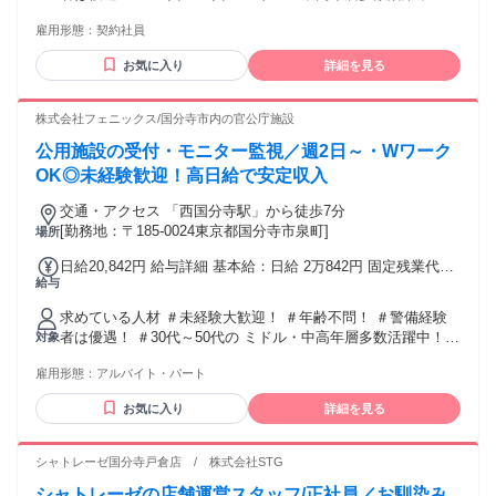
資格手当32,000円/月を支給
ブランクある方もOK！ 安定希望･キャリアチェンジ希望など
雇用形態：
契約社員
応援！ 「過去の経験を活かして社会復帰したい」 そんな想い
も応援します! ＼こんな経験活かせます！／ 今回募集するお
お気に入り
詳細を見る
仕事では、 【警備員】【交通誘導警備員】 【施設警備員】等
での 経験を活かして活躍できます！ ＼前職経験は不問！／
現在活躍中のスタッフも、 【飲食店】【製造業】【販売職】
株式会社フェニックス/国分寺市内の官公庁施設
【接客業】【タクシードライバー】 【TV業界】【ホテル業
公用施設の受付・モニター監視／週2日～・Wワーク
界】 【個人事業主】など様々！
OK◎未経験歓迎！高日給で安定収入
交通・アクセス 「⻄国分寺駅」から徒歩7分
[勤務地：〒185-0024東京都国分寺市泉町]
場所
日給20,842円 給与詳細 基本給：日給 2万842円 固定残業代：
給与
なし 【一律手当】 全員に一律で支払われる通勤・皆勤・家族
手当金額：なし 全員に一律で支払われるその他手当金額：な
求めている人材 ＃未経験大歓迎！ ＃年齢不問！ ＃警備経験
し 警備員指導教育責任者1号かつ 施設警備業検定2級保持者は
者は優遇！ ＃30代～50代の ミドル・中高年層多数活躍中！ #
対象
資格手当32,000円/月を支給
ブランクある方もOK！ 安定希望･キャリアチェンジ希望など
雇用形態：
アルバイト・パート
応援！ 「過去の経験を活かして社会復帰したい」 そんな想い
も応援します! ＼こんな経験活かせます！／ 今回募集するお
お気に入り
詳細を見る
仕事では、 【警備員】【交通誘導警備員】 【施設警備員】等
での 経験を活かして活躍できます！ ＼前職経験は不問！／
現在活躍中のスタッフも、 【飲食店】【製造業】【販売職】
シャトレーゼ国分寺戸倉店 / 株式会社STG
【接客業】【タクシードライバー】 【TV業界】【ホテル業
シャトレーゼの店舗運営スタッフ/正社員／お馴染み