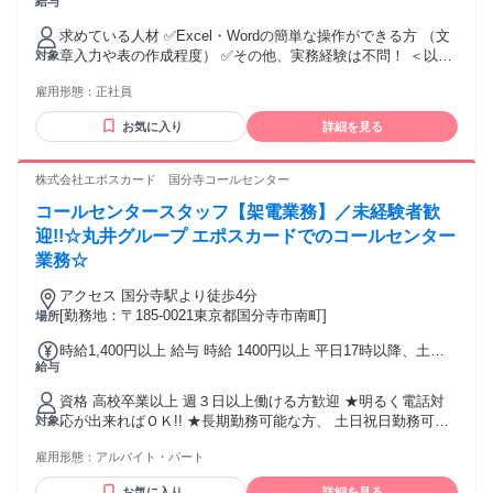
給与
28万円 固定残業代：なし 【一律手当】 全員に一律で支払わ
れる通勤・皆勤・家族手当金額：なし 全員に一律で支払われ
求めている人材 ✅Excel・Wordの簡単な操作ができる方 （文
るその他手当金額：なし ✅賞与あり ✅昇給あり
章入力や表の作成程度） ✅その他、実務経験は不問！ ＜以下
対象
に当てはまる方は尚歓迎！＞ ・事務経験をお持ちの方 →自動
雇用形態：
正社員
車損害保険に関する業務経験ある方はさらに歓迎！ ・整理整
頓が得意な方 ・明るい対応ができる方 【こんな方にぴったり
お気に入り
詳細を見る
です】 人と接することが好きな方 明るいあいさつや丁寧な対
応ができる方 接客・販売の経験を活かして事務に挑戦したい
方 家庭やプライベートと両立しながら働きたい方 地域に根ざ
株式会社エポスカード 国分寺コールセンター
した安定した職場で長く働きたい方 コツコツした事務作業
コールセンタースタッフ【架電業務】／未経験者歓
も、受付対応もどちらもやってみたい方 お客様の大切な情報
を、責任感を持って丁寧に扱える方 【歓迎】 一般事務、受付
迎!!☆丸井グループ エポスカードでのコールセンター
事務、営業事務などの経験がある方 接客、販売、電話対応な
業務☆
どの経験がある方 自動車損害保険に関する業務経験をお持ち
の方 整理整頓が得意な方 年齢の条件と理由：あり（例外事由
アクセス 国分寺駅より徒歩4分
1号・65歳未満（定年のため））
[勤務地：〒185-0021東京都国分寺市南町]
場所
時給1,400円以上 給与 時給 1400円以上 平日17時以降、土日
給与
祝日は時給10％up 時給 1,540円以上 交通費：交通費支給
資格 高校卒業以上 週３日以上働ける方歓迎 ★明るく電話対
応が出来ればＯＫ!! ★長期勤務可能な方、 土日祝日勤務可能
対象
な方大歓迎!! ★服装・髪型・髪色自由★ネイル・ピアス可 ★
雇用形態：
アルバイト・パート
主婦（夫）・学生・フリーター歓迎
お気に入り
詳細を見る