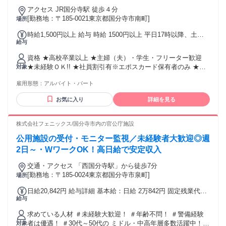
アクセス JR国分寺駅 徒歩４分
[勤務地：〒185-0021東京都国分寺市南町]
場所
時給1,500円以上 給与 時給 1500円以上 平日17時以降、土日
給与
祝日は時給10％up 時給 1,650円以上 交通費：交通費支給
資格 ★高校卒業以上 ★主婦（夫）・学生・フリーター歓迎
★未経験ＯＫ!! ★社員割引有※エポスカード保有者のみ ★交
対象
通費上限５万円迄実費支給!!※規定あり ★１ヶ月ごとのシフ
雇用形態：
アルバイト・パート
ト制 ★駅チカで通勤もラクラク ★服装自由、髪型自由、ネイ
ルもOK
お気に入り
詳細を見る
株式会社フェニックス/国分寺市内の官公庁施設
公用施設の受付・モニター監視／未経験者大歓迎◎週
2日～・WワークOK！高日給で安定収入
交通・アクセス 「⻄国分寺駅」から徒歩7分
[勤務地：〒185-0024東京都国分寺市泉町]
場所
日給20,842円 給与詳細 基本給：日給 2万842円 固定残業代：
給与
なし 【一律手当】 全員に一律で支払われる通勤・皆勤・家族
手当金額：なし 全員に一律で支払われるその他手当金額：あ
求めている人材 ＃未経験大歓迎！ ＃年齢不問！ ＃警備経験
り 警備員指導教育責任者1号かつ 施設警備業検定2級保持者は
者は優遇！ ＃30代～50代の ミドル・中高年層多数活躍中！ #
対象