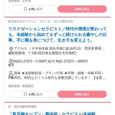
雇用形態：
正社員
ッサージ師、リフレクソロジスト、ボディケア、フットケ
リン代全額支給)
ア…幅広い業態を手掛ける当社ならどんな経験でも活かせま
お気に入り
詳細を見る
す！
株式会社ボディワーク ラフィネ セレオ国分寺店
リラクゼーションセラピスト／時代や環境が変わって
も、未経験から始めてもずっと続けられる癒やしの仕
事。手に職を身につけて、生き方を変えよう。
アクセス ＪＲ中央本線 国分寺南口徒歩約1分、西武多摩湖線
国分寺南口徒歩約1分、西武国分寺線 国分寺南口徒歩約1分 最
[勤務地：〒185-0021東京都国分寺市南町]
場所
寄駅：国分寺駅
時給2,232円～4,068円 給与 時給 2232円～4068円
給与
資格 ★未経験歓迎・ブランクOK ★学歴・経験・年齢不問！
30代、40代などミドル世代も多数活躍しています！ 【従業員
対象
構成】 ◆20～40代スタッフ中心 ◆未経験からスタートしたス
雇用形態：
業務委託
タッフも多数 ◆男女比 １：９ 女性が多めです 【経験者の方
も大歓迎！優遇します】 リラクゼーションサロン・ストレッ
お気に入り
詳細を見る
チ/整体専門店・接骨院・リフレ/アロマ専門店など、当てはま
りそうな経験をお持ちでしたらまずはご相談ください。 ・鍼
灸師・あん摩マッサージ指圧師・柔道整復師などの方も活躍
匠 国分寺駅前整体院
中。 そして、経験者の方は10万円のお祝い金も支給！ 詳細は
「新店舗オープン」整体師・セラピスト/未経験
面接でお伝えします。 もし経験に自信のない方も、ご相談く