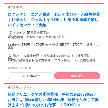
そんな方を応援します！
株式会社iDA
ロクシタン コスメ販売 セレオ国分寺／未経験歓迎
｜社割あり｜ジェルネイルOK｜店舗予算達成で嬉し
いインセンティブ支給
アクセス JR国分寺駅直結
[勤務地：〒185-0000東京都国分寺市]
場所
時給1,550円～1,700円 給与 時給 1550円～1700円 ご経験・ス
給与
キルにより考慮致します 交通費：通勤交通費全額支給
資格 ・未経験歓迎 ・接客経験をお持ちの方（業界不問） ・
販売経験をお持ちの方歓迎 ・コスメ販売、レジ経験をお持ち
対象
の方優遇！ ロクシタンが好きな方、経験問わず是非ご応募く
雇用形態：
派遣社員
ださい！ ３ヶ月以上（長期）大歓迎
お気に入り
詳細を見る
株式会社セーフティ
駅前クリニックでの受付業務・午前のみ/20390as／
お昼には退勤★嬉しい週3日勤務！経験を活かして働
けます♪午前中のみのお仕事！！/20390as