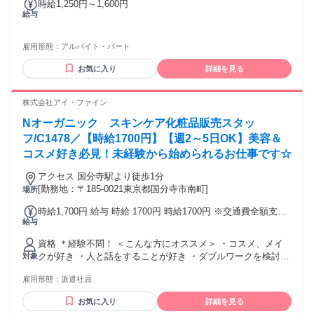
時給1,250円～1,600円
給与
雇用形態：
アルバイト・パート
お気に入り
詳細を見る
株式会社アイ・ファイン
Nオーガニック スキンケア化粧品販売スタッ
フ/C1478／【時給1700円】【週2～5日OK】美容＆
コスメ好き必見！未経験から始められるお仕事です☆
アクセス 国分寺駅より徒歩1分
[勤務地：〒185-0021東京都国分寺市南町]
場所
時給1,700円 給与 時給 1700円 時給1700円 ※交通費全額支給
給与
＜月収例＞ ◇週2勤務の場合 時給1700円×7h×9日＝107,100円
◇週3勤務の場合 時給1700円×7h×13日＝154,700円 ◇週4勤務
資格 ＊経験不問！ ＜こんな方にオススメ＞ ・コスメ、メイ
の場合 時給1700円×7h×17日＝202,300円 ◇週5勤務の場合 時
クが好き ・人と話をすることが好き ・ダブルワークを検討し
対象
給1700円×7h×21日＝249,900円 ※勤務日数は月によって変動
てる ・週5フルタイムの仕事を探している ・新しい事を始め
します 交通費：通勤交通費全額支給
雇用形態：
派遣社員
てみたい ★人と関わることを通して、提案力やコミュニケー
ション力を磨ける♪ ★日々の接客を通して、自分自身の成長を
お気に入り
詳細を見る
実感できます◎ ★「もっと成長したい」「経験を積みたい」