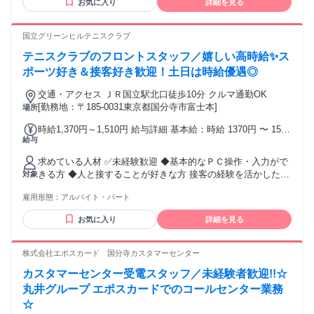
お気に入り
詳細を見る
ついては 入社後、当社負担にて受講いただきます。
国立グリーンヒルテニスクラブ
テニスクラブのフロントスタッフ／嬉しい高時給✨ス
ポーツ好き＆接客好き歓迎！土日は時給優遇◎
交通・アクセス ＪＲ国立駅北口徒歩10分 クルマ通勤OK
[勤務地：〒185-0031東京都国分寺市富士本]
場所
時給1,370円～1,510円 給与詳細 基本給：時給 1370円 〜 1510
給与
円 ✅昇給システムあり！ ・研修期間後は 「レギュラー｣ 時給
1370円～ ・後輩指導が可能になると昇格 ｢トレーナー｣ 時給
求めている人材 ✅未経験歓迎 ◆基本的なＰＣ操作・入力がで
1410円～ ✨さらに土日は時給アップ!! ・早番:時給＋50円 ┖
きる方 ◆人と接することが好きな方 接客の経験を活かしたい
対象
レギュラー時給1420円～ トレーナー時給1460円～ ・遅番:時
方 ◆フリーター、主婦・主夫大歓迎 ＜こんな方にピッタリ＞
給＋100円 ┖レギュラー時給1470円～ トレーナー時給1510円
雇用形態：
アルバイト・パート
◎スポーツやテニスが好きな方 ◎スポーツの雰囲気が好きな
～ ※平日は早番・遅番とも同一時給です
方 ※テニスはできなくても大丈夫です！ ＜曜日は融通が利く
お気に入り
詳細を見る
のでこんな方にも＞ ◎Ｗワークをしたい ◎週末の土日だけ働
きたい ◆子どもから社会人・ご年配の方までご利用いただい
ているため、 幅広い方々との交流でコミュニケーションスキ
株式会社エポスカード 国分寺カスタマーセンター
ルも磨かれるお仕事です。
カスタマーセンター受電スタッフ／未経験者歓迎!!☆
丸井グループ エポスカードでのコールセンター業務
☆