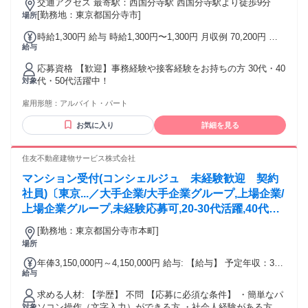
交通アクセス 最寄駅：西国分寺駅 西国分寺駅より徒歩9分
[勤務地：東京都国分寺市]
場所
時給1,300円 給与 時給1,300円〜1,300円 月収例 70,200円 交
給与
通費：支給あり
応募資格 【歓迎】事務経験や接客経験をお持ちの方 30代・40
代・50代活躍中！
対象
雇用形態：
アルバイト・パート
お気に入り
詳細を見る
住友不動産建物サービス株式会社
マンション受付(コンシェルジュ 未経験歓迎 契約
社員)〔東京...／大手企業/大手企業グループ,上場企業/
上場企業グループ,未経験応募可,20-30代活躍,40代活
躍,50代活躍,転勤なし
[勤務地：東京都国分寺市本町]
場所
年俸3,150,000円～4,150,000円 給与: 【給与】 予定年収：315
給与
万円〜415万円 月給：22.5000円〜260,000円 昇給：有 ※年1
回査定あり（4月） 賞与：有（年2回、金額は査定による） ※
求める人材: 【学歴】 不問 【応募に必須な条件】 ・簡単なパ
残業代別途（1分単位） ※役職手当別途支給 ※賃金は目安の
ソコン操作（文字入力）ができる方 ・社会人経験がある方
対象