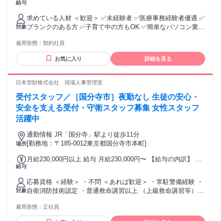
給与
業代：なし 【一律手当】 全員に一律で支払われる通勤・皆
勤・家族手当金額：なし 全員に一律で支払われるその他手当
求めている人材 ＜歓迎＞ ✅未経験者 ✅医療事務経験者優遇 ✅
金額：なし ※経験・能力を考慮の上、決定します ※年数に関
ブランクのある方 ✅子育て中の方もOK ✅簡単なパソコン業務
対象
わらず、一人ひとりのスキルや成果に応じてしっかり評価・
ができる方 （タイピングなど） ✅人と協力しながら仕事を進
昇給します ・交通費全額支給 ・各種手当あり
雇用形態：
契約社員
めるのが好きな方 ✅丁寧にコツコツと取り組む作業が得意な
方 ✅事務スキルや医療の知識を少しずつ身につけたい方 ✅ホ
お気に入り
詳細を見る
テル業界、アパレルや飲食などの接客業で身につけたコミュ
ニケーション能力を活かしてキャリアチェンジしたい方
日本管財株式会社 現場人事管理室
受付スタッフ／［国分寺市］夜勤なし 生徒の安心・
安全を支える受付・守衛スタッフ募集 女性スタッフ
活躍中
通勤情報 JR「国分寺」駅より徒歩11分
[勤務地：〒185-0012東京都国分寺市本町]
場所
月給230,000円以上 給与 月給230,000円〜 【給与の内訳】 基
給与
本給：1ヶ月あたり230,000円〜 【給与補足】 日給月給：
230,000円～ ※給与幅は経験・所持資格等を考慮して決定しま
応募資格 ＜経験＞ ・不問 ＜あれば歓迎＞ ・常駐警備経験 ・
す。 ※採用後は研修センター（新橋駅）にて 3日間の新任教
自衛消防技術認定 ・普通救命講習以上 （上級救命講習等）
対象
育を行います（時給1,226円）
＜資格＞ ・自衛消防技術認定証もしくは防災センター要員 も
雇用形態：
正社員
しくは上級救命の講習資格あれば尚歓迎 （無資格でも応募
可） 守衛業務も一部含まれるため、 上記資格を未所持の方に