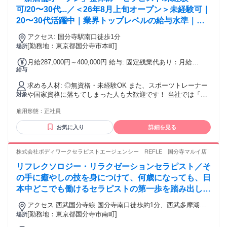
ださい！
可/20〜30代...／＜26年8月上旬オープン＞未経験可｜
20〜30代活躍中｜業界トップレベルの給与水準｜初
回ボーナス80万円・賞与500万円の支給実績あり
アクセス: 国分寺駅南口徒歩1分
[勤務地：東京都国分寺市本町]
場所
月給287,000円～400,000円 給与: 固定残業代あり：月給
給与
￥287,000 〜 ￥400,000は1か月当たりの固定残業代
￥57,900（36時間相当分）を含む。36時間を超える残業代は
求める人材: ◎無資格・未経験OK また、スポーツトレーナー
追加で支給する。 ▼週休1.5日制、週休2日制を選んでいただ
や国家資格に落ちてしまった人も大歓迎です！ 当社では「あ
対象
けます ①週1.5日制 月給：287,000円〜400,000円 ※研修期間
なたの一流の施術者になりたい」という夢を叶えることがで
6ヶ月は278,000円〜400,000円(月給) ②週休2日制 月給：
雇用形態：
正社員
きます。 ▶︎こんな方におすすめのお仕事 ・人の役に立ちた
272,000円〜350,000円 ※研修期間6ヶ月は264,000円〜
い、人を笑顔にしたい方！ ・未経験だけど新しいことに挑戦
350,000円(月給) 毎月のインセンティブ制度あり 賞与：年2回
お気に入り
詳細を見る
してみたい方 ・人としても成長できる環境で働きたい方 ・仕
（年間実績：平均200万円以上） 昇給：年1回 ※直近の冬の賞
事にやりがいを持って働きたい方 ・頑張りをしっかり評価し
与で500万円支給の実績あり ※入社後初のボーナスで80万円
てほしい！認められたい！という方 ・収入面で周囲と差をつ
株式会社ボディワークセラピストエージェンシー REFLE 国分寺マルイ店
の支給実績あり ＜年収実績＞ 1年目 500万円 2年目 700万
けたいという方 ・地域貢献意欲のある方 ▶︎プロの治療家にな
円 3年目 800〜1,000万円 5年目 1,500万円 「前職給与保証
リフレクソロジー・リラクゼーションセラピスト／そ
りたい方も歓迎！ ・他とは違う技術を身につけたい方！ ・根
制度」あり 上記制度では、あなたのスキルをテストさせて頂
本改善できる技術を身に付けたい方 ・常に挑戦し続けられる
の手に癒やしの技を身につけて、何歳になっても、日
き、 基準をクリアした場合には前職と同じ給与を最低保証し
環境で働きたい方 ▶︎キャリアアップ・管理職を目指す方にも
本中どこでも働けるセラピストの第一歩を踏み出しま
ます。 現在勤務している会社で管理職や幹部クラスとして活
ピッタリ ・自分のキャリアを急成長させていきたい方 ・院
躍され、 当社で即戦力となる方が対象です。 ご家族やご自身
せんか。
長、マネージャーなど管理職に興味がある ・集客や会社の運
アクセス 西武国分寺線 国分寺南口徒歩約1分、西武多摩湖線
の生活を安心して転職して頂けるようこちらの制度を設けて
営に興味がある ・チームをまとめたり率いることが得意 ＜活
国分寺南口徒歩約1分、ＪＲ中央本線 国分寺南口徒歩約1分 最
[勤務地：東京都国分寺市南町]
場所
います。 希望者は関東・関西・東海など全国の院への転勤も
かせる経験 ※なくても可＞ ・スポーツジムトレーナーの経
寄駅：国分寺駅
可能です！ 強制的な県を跨いだ転勤はありませんのでご安心