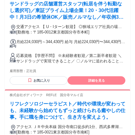
サンドラッグの店舗運営スタッフ(転居を伴う転勤な
し選択可)／東証プライム上場企業！20・30代活躍
中！月3日の希望休OK／販売ノルマなし／年収例32
歳SV816万円／販促企画～商品管理など店舗運営が
交通アクセス 【 U・Iターン歓迎】 ◎狭域エリア社員の場合
メインの仕事
[勤務地：〒185-0012東京都国分寺市本町]
は 転居を伴う転勤はありません。 ◎マイカー通勤OK
場所
月給224,030円～344,430円 給与 月給224,030円〜344,430円
給与
ナショナル社員（全国転勤）：24万4030円～34万4430円 広域
エリア社員（規定エリア内転勤）：22万4030円～32万4430円
応募資格 【学歴不問】 ※未経験者歓迎／第二新卒者歓迎 ＼
狭域エリア社員（転居を伴う異動なし）：22万4030円～32万
サンドラッグで実現できること／ 〇ノルマに追われることな
対象
4430円 ※ナショナル社員・広域エリア社員は転居を伴う転勤
く お客様第一で仕事ができる。 〇販売スキルと専門スキルを
中、転勤手当を別途支給 エリア内転勤時：7000円～2万3000
雇用形態：
正社員
同時に 身に付けられる。 〇登録販売者の資格を取得できる。
円 エリア外転勤時：4万円～6万円
└業務時間中に 資格や業務の勉強ができます。 〇店長などポ
お気に入り
詳細を見る
ストアップが可能。 └長期に亘り、成長を支援します。 〇町
の第2のかかりつけ医のチームの 一員として、地域に貢献でき
る。 〇プライベートの充実を実現できる。 └月3日の希望休有
株式会社ボディワーク REFLE 国分寺マルイ店
リフレクソロジーセラピスト／時代や環境が変わって
も、未経験から始めてもずっと続けられる癒やしの仕
事。手に職を身につけて、生き方を変えよう。
アクセス ＪＲ中央本線 国分寺南口徒歩約1分、西武多摩湖線
国分寺南口徒歩約1分、西武国分寺線 国分寺南口徒歩約1分 最
[勤務地：〒185-0021東京都国分寺市南町]
場所