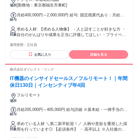
希望休もOK✅女性も活躍中✅研修サポートも充実❗
[勤務地：東京都福生市東町]
場所
月給400,000円～2,000,000円 給与: 固定残業代あり：月給
給与
￥400,000 〜 ￥2,000,000は1か月当たりの固定残業代
￥80,000（42時間相当分）を含む。42時間を超える残業代は
求める人材: 【求める人物像】 ・人と話すことが好きな方 ・
追加で支給する。 ・買取スタッフ 固定給40万＋高額インセン
自分のがんばりや成果を正当に評価してほしい ・プライベー
対象
ティブ 内訳：基本給23万+秘密保持手当4万+営業手当5万+固
トも大切にしながら、高収入を実現したい ・ブランド品や時
定残業代8万固定残業代：42時間分 ※42時間を超えた場合は
雇用形態：
正社員
計、ジュエリーが好きな方 ※髪型・髪色自由、ネイルOK！
別途支給いたします。 【実際の給与例】 1年目：1,576万円 2
（服務規程あり） 【必須条件】 ・高卒以上 ・49歳未満 （例
年目：1,913万円 3年目：2,019万円 ※それぞれ別の買取スタ
お気に入り
詳細を見る
外事由3号イ：長期キャリア形成を図るため） 第二新卒、20
ッフの実績です。 営業職の約98％が年収500万以上。 2人に1
～30代の若い世代が男女関係なく活躍中！
人は、年収1,000万円以上の実績があります ※出張買取営業
株式会社ダイレクト・リンク
（2025年度）。
IT機器のインサイドセールス／フルリモート！｜年間
休日130日｜インセンティブ年4回
フルリモート
場所
月給205,000円～405,000円 給与詳細 ※基本給・一律手当の総
給与
額 基本給：月給 20万円 〜 40万円 固定残業代：なし 【一律
手当】 全員に一律で支払われる通勤・皆勤・家族手当金額：
求めている人材 ＼第二新卒歓迎！／ 人柄や意欲を重視した採
あり 1ヶ月あたり5000円 全員に一律で支払われるその他手当
用を行っています◎ 【必須条件】 ・ 高卒以上 ※入社後の研
対象
金額：なし 【月給】 ￥200,000～￥400,000＋残業代＋インセ
修制度がございますので、その他の経験・資格は問いませ
ンティブ（年4回） ※経験・スキルを考慮のうえ決定します