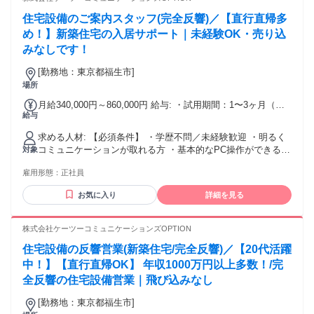
住宅設備のご案内スタッフ(完全反響)／【直行直帰多
め！】新築住宅の入居サポート｜未経験OK・売り込
みなしです！
[勤務地：東京都福生市]
場所
月給340,000円～860,000円 給与: ・試用期間：1〜3ヶ月（雇
給与
用形態は正社員） ・試用期間中は給与条件が異なります ・研
修中も能力に応じて随時昇給あり ・20代後半〜30代前後の先
求める人材: 【必須条件】 ・学歴不問／未経験歓迎 ・明るく
輩スタッフが研修を担当 ・質問や相談はいつでも歓迎！サポ
コミュニケーションが取れる方 ・基本的なPC操作ができる方
対象
ート体制万全です 【試用期間中の給与】 ・月給24万円〜29万
（見積・入力など） 【歓迎する経験】 ・接客・販売・サービ
円 【一律手当】 ・通勤手当・皆勤手当・家族手当：なし ・
雇用形態：
正社員
スなど人と関わる仕事 ・営業経験（業界不問） ・住宅・新
その他一律手当：なし ＞年収例 【初年度想定年収600万円】
築・設備など“家”に関わる仕事の経験 ・住宅購入の流れに触
月給34万円＋インセンティブ17万円 【年収840万円以上/入社
お気に入り
詳細を見る
れた経験がある方 ※不動産業界の経験があると、仕事内容へ
3年目/30歳】 月給40万円＋インセンティブ30万円 【年収1000
の理解が早く活かしやすい環境です 【求める人物像】 ・紹介
万円以上/入社5年目/31歳】 月給44万円＋インセンティブ42万
元の不動産営業とも円滑にやり取りできる方 ・明るく丁寧な
株式会社ケーツーコミュニケーションズOPTION
円 ＼目標とする収入がある方も大歓迎／ ノルマは設けていま
お客様対応ができる方 ・素直に学び、コツコツ取り組める方
せんが 成約はインセンティブで随時還元！ 「いくら稼ぎた
住宅設備の反響営業(新築住宅/完全反響)／【20代活躍
・必要な場面でスピード感を持って対応できる方 【こんな方
い」という具体的な 目標がある方はぜひご相談ください。 年
に向いています】 ・無理な営業ではなく“反響型”で働きたい
中！】【直行直帰OK】 年収1000万円以上多数！/完
収1000万円以上も目指せます！
方 ・人との信頼関係を大切にできる方 ・新築の設備提案な
全反響の住宅設備営業｜飛び込みなし
ど“家に関わる仕事”に興味がある方
[勤務地：東京都福生市]