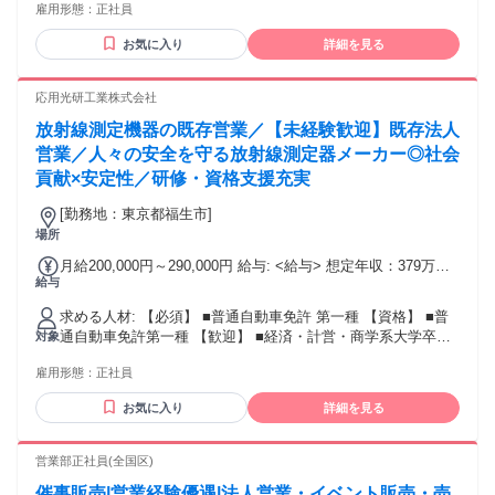
29万円 【一律手当】 ・通勤手当・皆勤手当・家族手当：なし
雇用形態：
正社員
など人と関わる仕事 ・アルバイトでの接客経験 ・営業経験
・その他一律手当：なし ＞年収例 【初年度想定年収600万
（業界不問） ・住宅・インテリアに興味がある方 ※業界経験
円】 月給34万円＋インセンティブ17万円 【年収840万円以上/
お気に入り
詳細を見る
がなくても問題ありません 【求める人物像】 ・まずは素直に
入社3年目/30歳】 月給40万円＋インセンティブ30万円 【年収
学ぶ姿勢を大切にできる方 ・分からないことをそのままにせ
1000万円以上/入社5年目/31歳】 月給44万円＋インセンティブ
ず質問できる方 ・チームで協力して働きたい方 ・将来的にス
応用光研工業株式会社
42万円 ＼目標とする収入がある方も大歓迎／ ノルマは設けて
キルアップを目指したい方 【こんな方に向いています】 ・正
いませんが 成約はインセンティブで随時還元！ 「いくら稼ぎ
放射線測定機器の既存営業／【未経験歓迎】既存法人
社員として安定して働きたい方 ・未経験から手に職をつけた
たい」という具体的な 目標がある方はぜひご相談ください。
い方 ・ガツガツした営業は少し不安な方 ・同世代がいる環境
営業／人々の安全を守る放射線測定器メーカー◎社会
年収1000万円以上も目指せます！
で働きたい方 ・新築や暮らしに関わる仕事に興味がある方
貢献×安定性／研修・資格支援充実
[勤務地：東京都福生市]
場所
月給200,000円～290,000円 給与: <給与> 想定年収：379万円
給与
～498万円 月給：20万円～29万円 賞与回数：2回 昨年度賞与
実績：５ヶ月分 インセンティブ：あり 〈年収例〉 〈補足情
求める人材: 【必須】 ■普通自動車免許 第一種 【資格】 ■普
報〉 【給与補足】 ■昇給：年1回 ■残業手当：あり（残業時間
通自動車免許第一種 【歓迎】 ■経済・計営・商学系大学卒の
対象
に応じて別途支給） ■決算賞与：業績により0～1.5ヶ月分（過
積極的に活動できる方 ■理工系大学卒で営業職に興味ある
去最高3ヶ月支給実績あり）※過去の経歴・能力等に応じて支
雇用形態：
正社員
方、電子機器等の営業経験
給します。 ■賃金はあくまでも目安の金額であり、選考を通
じて上下する可能性があります。 ■月給（月額）は固定手当
お気に入り
詳細を見る
を含めた表記です。 【試用期間】 3ヶ月あり ※試用期間中の
条件変更はございません。
営業部正社員(全国区)
催事販売|営業経験優遇|法人営業・イベント販売・売