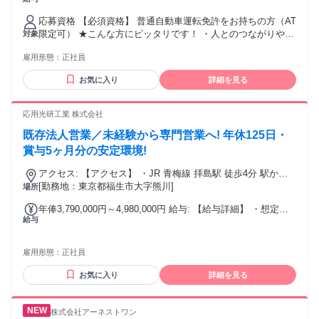
◆上限金額は所長クラスを想定 基本給：220,500円～370,000
円 営業手当：30,000円 ※営業手当は17.75時間分の固定残業
応募資格 【必須資格】 普通自動車運転免許をお持ちの方（AT
代として支給。 超過分は別途全額支給します。 昇給：年1回
限定可） ★こんな方にピッタリです！ ・人とのつながりや会
対象
賞与：年2回（6月・12月） 前年度実績：2.8ヶ月分 試用期
話を大事にできる方 ・相手の悩みを理解し、解決方法を一緒
間：3か月(入社月により延長の場合あり) 試用・研修 試用・研
雇用形態：
正社員
に考えられる方 ・快適に働ける職場環境を求めている方 ・残
修の有無：本文中に記載
業が少ない職場でプライベートも充実させたい方 ・安定した
お気に入り
詳細を見る
会社で腰を据えて長期的に働きたい方
応用光研工業 株式会社
既存法人営業／未経験から専門営業へ! 年休125日・
賞与5ヶ月分の安定環境!
アクセス: 【アクセス】 ・JR 青梅線 拝島駅 徒歩4分 駅から
近く、電車通勤もしやすい立地です。毎日の通勤時間を抑え
[勤務地：東京都福生市大字熊川]
場所
ながら、無理なく働けます。
年俸3,790,000円～4,980,000円 給与: 【給与詳細】 ・想定年
給与
収：379万円～498万円 ・月給（月額）：固定手当を含めた表
記です ・昇給：年1回 ・残業手当：あり（残業時間に応じて
別途支給） ・決算賞与：業績により0～1.5ヶ月分（過去最高3
雇用形態：
正社員
ヶ月支給実績あり） ・賞与：年2回 ・昨年度賞与実績：5ヶ月
分 ・試用期間：3ヶ月あり ・試用期間中の条件変更はござい
お気に入り
詳細を見る
ません 【給与補足】 ・賃金はあくまでも目安の金額であり、
選考を通じて上下する可能性があります ・過去の経歴、能力
等に応じて支給します 安定した固定収入に加えて、賞与や決
株式会社アーネストワン