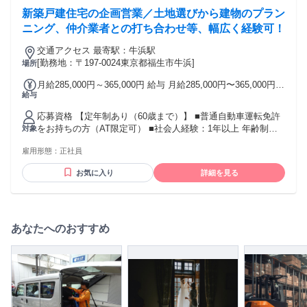
算賞与で頑張りが反映される給与体系です。
新築戸建住宅の企画営業／土地選びから建物のプラン
ニング、仲介業者との打ち合わせ等、幅広く経験可！
交通アクセス 最寄駅：牛浜駅
[勤務地：〒197-0024東京都福生市牛浜]
場所
月給285,000円～365,000円 給与 月給285,000円〜365,000円
給与
ライフプラン手当（一律30,000円／月） 昇給年1回（4月） 賞
与年2回（7月・12月）※業績により追加支給有り（4月） 交
応募資格 【定年制あり（60歳まで）】 ■普通自動車運転免許
通費支給（定期代支給） 社会保険完備（雇用・労災・健康・
をお持ちの方（AT限定可） ■社会人経験：1年以上 年齢制
対象
厚生年金） 退職金制度（勤続2年以上の方が対象） 従業員持
限：60歳未満（長期勤続によるキャリア形成のため）
株会制度 ※残業代等、各種手当は別途追加支給（例：宅建
雇用形態：
正社員
→20,000円／月） ※経験・能力を考慮し、給与額を決定いた
します。
お気に入り
詳細を見る
あなたへのおすすめ