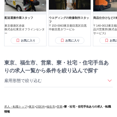
配送運搬作業スタッフ
ウエディングの映像制作スタッ
商品仕分けなどの
フ
東京都港区赤坂
〒153-0063東京都目黒区目黒
〒140-0013東
株式会社東京オフラインセンタ
中銀目黒タワービル
品川営業所(株式
ー
サービス)
お気に入り
お気に入り
お気
東京、福生市、営業、寮・社宅・住宅手当あ
りの求人一覧から条件を絞り込んで探す
雇用形態で絞り込む
｜
｜
｜
｜
正社員
契約社員
アルバイト・パート
派遣社員
業務委託
求人・転職トップ
>
東京
>
23区外
>
福生市
>
営業
>
寮・社宅・住宅手当ありの求人・転職
情報