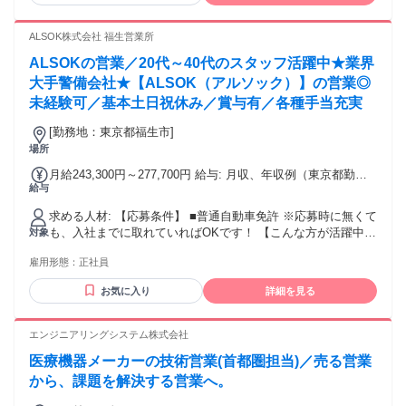
も 聞きに来てください♪
ALSOK株式会社 福生営業所
ALSOKの営業／20代～40代のスタッフ活躍中★業界
大手警備会社★【ALSOK（アルソック）】の営業◎
未経験可／基本土日祝休み／賞与有／各種手当充実
[勤務地：東京都福生市]
場所
月給243,300円～277,700円 給与: 月収、年収例（東京都勤務
給与
の場合） 入社1年目 自宅通勤 家族手当（配偶者・子2人）営
業報奨金月約53,000円含む（2025年度平均支給実績） 高卒28
求める人材: 【応募条件】 ■普通自動車免許 ※応募時に無くて
歳 月収34万9千円 年収約468万円 大卒28歳 月収36万4千円 年
も、入社までに取れていればOKです！ 【こんな方が活躍中】
対象
収約486万円 入社7年目 大卒7年目想定年収 年収約616万円
■業界問わず営業経験者の方 ■20代30代40代 【下記キーワー
雇用形態：
正社員
ドでお探しの方におすすめ】 ■営業・法人営業・提案営業・
警備会社 ■上場企業営業・ホワイト企業・休日120日以上 ■未
お気に入り
詳細を見る
経験可営業・ルート営業・訪問営業等
エンジニアリングシステム株式会社
医療機器メーカーの技術営業(首都圏担当)／売る営業
から、課題を解決する営業へ。