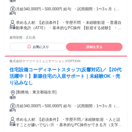
場所
月給340,000円～500,000円 給与: ・試用期間：1〜3ヶ月（ス
給与
キルにより短縮あり） ・試用期間中は給与条件が異なります
・研修中も能力に応じて随時昇給あり ・20代後半〜30代前後
求める人材: 【必須条件】 ・学歴不問 ・未経験歓迎 ・普通自
の先輩スタッフが研修を担当 ・質問や相談はいつでも歓迎！
動車免許（AT可） ・基本的なPC操作 【歓迎する経験】 ・営
対象
サポート体制万全です 【試用期間中の給与】 ・月給24万円〜
業経験 ・接客／販売経験 ・不動産業界経験 ※営業未経験で
29万円 【一律手当】 ・通勤手当・皆勤手当・家族手当：なし
雇用形態：
正社員
も問題ありません 【求める人物像】 ・営業でしっかり稼ぎた
・その他一律手当：なし ＞年収例 【初年度想定年収600万
い方 ・成果を収入に反映させたい方 ・若いうちに年収を上げ
円】 月給34万円＋インセンティブ17万円 【年収840万円以上/
お気に入り
詳細を見る
たい方 ・成長意欲の高い方 【こんな方に向いています】 ・
入社3年目/30歳】 月給40万円＋インセンティブ30万円 【年収
完全反響営業で効率よく稼ぎたい ・年収1000万円以上を目指
1000万円以上/入社5年目/31歳】 月給44万円＋インセンティブ
したい ・営業として結果を出したい ・将来的に独立も視野に
株式会社ケーツーコミュニケーションズOPTION
42万円 ＼目標とする収入がある方も大歓迎／ ノルマは設けて
入れている"
いませんが 成約はインセンティブで随時還元！ 「いくら稼ぎ
住宅設備コーディネートスタッフ(反響対応)／【20代
たい」という具体的な 目標がある方はぜひご相談ください。
活躍中！】新築住宅の入居サポート｜未経験OK・売
年収1000万円以上も目指せます！
り込みなし
[勤務地：東京都福生市]
場所
月給340,000円～500,000円 給与: ・試用期間：1〜3ヶ月（ス
給与
キルにより短縮あり） ・試用期間中は給与条件が異なります
・研修中も能力に応じて随時昇給あり ・20代後半〜30代前後
求める人材: 【必須条件】 ・学歴不問／未経験歓迎 ・人と話
の先輩スタッフが研修を担当 ・質問や相談はいつでも歓迎！
すことが嫌いでない方 ・基本的なPC操作ができる方（文字入
対象
サポート体制万全です 【試用期間中の給与】 ・月給24万円〜
力レベルでOK） 【歓迎する経験】 ・接客・販売・サービス