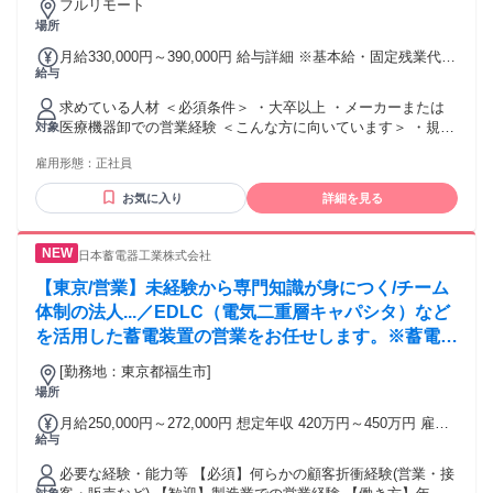
フルリモート
場所
月給330,000円～390,000円 給与詳細 ※基本給・固定残業代の
給与
総額 基本給：月給 29万円 〜 35万円 固定残業代：あり 1ヶ月
あたり4万円（固定残業時間：1ヶ月あたり30時間） 固定残業
求めている人材 ＜必須条件＞ ・大卒以上 ・メーカーまたは
時間を超えた勤務時間については別途残業代を支給する 【一
医療機器卸での営業経験 ＜こんな方に向いています＞ ・規格
対象
律手当】 全員に一律で支払われる通勤・皆勤・家族手当金
品を売るだけの営業から ステップアップしたい方 ・営業とし
額：なし 全員に一律で支払われるその他手当金額：なし ※固
雇用形態：
正社員
て専門性を高めたい方 ・開発部門と連携しながら提案営業を
定残業制：残業時間に関わらず月30時間分の残業代を支給。
したい方 ・裁量の大きな環境で自律して働きたい方
※30時間超過分ならびに深夜休日出勤分は別途加算。
お気に入り
詳細を見る
日本蓄電器工業株式会社
【東京/営業】未経験から専門知識が身につく/チーム
体制の法人...／EDLC（電気二重層キャパシタ）など
を活用した蓄電装置の営業をお任せします。※蓄電装
置：電気を蓄える機能を持つ装置。過酷な温度環境に
[勤務地：東京都福生市]
も対応できる耐久性を備えており、様々なインフラ分
場所
野で活用されています。
月給250,000円～272,000円 想定年収 420万円～450万円 雇用
給与
形態 正社員 期間の定め：無 賃金形態 形態：月給制 備考：月
給￥250,000～￥272,000 基本給￥250,000～￥272,000を含む/
必要な経験・能力等 【必須】何らかの顧客折衝経験(営業・接
月 ■賞与実績:年2回(夏季冬季)昇給年1回 諸手当：通勤手当