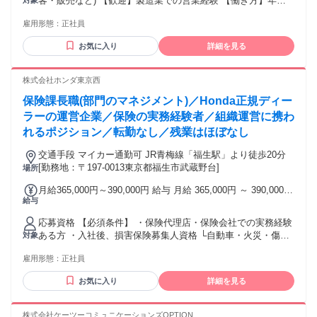
客・販売など) 【歓迎】製造業での営業経験 【働き方】年休
対象
（会社規定に基づき支給）、残業手当（残業時間に応じて別
124日/土日祝休み/残業20hとプライベートとの両立◎ 【営業
途支給） 試用期間 有 期間：6ヶ月 備考：変更無
雇用形態：
正社員
スタイル】 新規の飛び込み営業ではなく、お問い合わせいた
だいた顧客や代理店からの紹介案件への対応が中心です。入
お気に入り
詳細を見る
社後は、まずこれら既存の見込み顧客に対するヒアリングや
フォロー業務からスタートしていただきます。 製品知識や商
談の進め方については、習熟するまで先輩営業が同行しなが
株式会社ホンダ東京西
ら客先訪問をサポートします。段階的に業務をお任せしてい
保険課長職(部門のマネジメント)／Honda正規ディー
くため、営業経験が浅い方でも安心して成長できる環境で
す。 学歴・資格 学歴：大学院 大学 高専 短大 専修学校 高校
ラーの運営企業／保険の実務経験者／組織運営に携わ
語学力： 資格：第一種運転免許普通自動車
れるポジション／転勤なし／残業はほぼなし
交通手段 マイカー通勤可 JR青梅線「福生駅」より徒歩20分
[勤務地：〒197-0013東京都福生市武蔵野台]
場所
月給365,000円～390,000円 給与 月給 365,000円 ～ 390,000円
給与
年収：5,980,000円 〜 6,280,000円
応募資格 【必須条件】 ・保険代理店・保険会社での実務経験
ある方 ・入社後、損害保険募集人資格 └自動車・火災・傷
対象
害・新種、保険大学専門コース、損保大学コンサルティング
雇用形態：
正社員
コースを取得いただける方 ・普通自動車免許をお持ちの方
（AT限定可） ・基本的なPC操作ができる方 学歴不問
お気に入り
詳細を見る
株式会社ケーツーコミュニケーションズOPTION