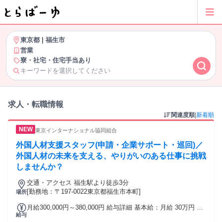
東京都
|
福生市
営業
寮・社宅・住宅手当あり
キーワードを選択してください
求人・転職情報
関連度順
|
新着順
東京インターナショナル協同組合
外国人材支援スタッフ(申請・企業サポート・巡回)／
外国人材の未来を支える、やりがいのある仕事に挑戦
しませんか？
交通・アクセス 福生駅より徒歩3分
[勤務地：〒197-0022東京都福生市本町]
場所
月給300,000円～380,000円 給与詳細 基本給：月給 30万円 〜
給与
38万円 固定残業代：なし 【一律手当】 全員に一律で支払わ