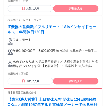
雇用形態：
正社員
ん。 【こんな方におすすめです✨】 ＼1つでも当てはまれば
※残業代は1分単位で全額支給します ●昇給年2回／昇給率最
OK！／ ・営業や接客・販売の経験を活かしたい方（業界・年
大18%実績あり ●インセンティブ年4回あり ●在宅勤務手当
お気に入り
詳細を見る
数不問） ・成果を正当に評価されたい、しっかり稼ぎたい方
（月5000円） ●交通費全額支給
・AIなどの最新スキルを身につけ、市場価値を上げたい方 ・
チームワークや「思いやり」を大切にできる方 ・フルリモー
株式会社ダイレクト・リンク
トでワークライフバランスを改善したい方 【活かせる経験・
IT機器の営業職／フルリモート！AI×インサイドセー
スキル】 ※必須ではありません ・営業・接客・販売の経験
（業界・年数不問） ・IT機器・Webサービスの知識 【充実の
ルス｜年間休日130日
研修制度】 入社後は、AIを活用した最新の研修プログラム
フルリモート
と、 講師講習、サポートで基礎から学べます。 ▼研修の流れ
場所
（約1カ月間） 1．座学： 商品知識や電話対応の基礎をインプ
ット 2．実践準備： ロールプレイング練習 3．スキルアッ
年俸2,460,000円～5,000,000円 給与詳細 ※基本給・一律手当
プ： AIによる音声分析・改善アドバイス 4．デビュー： 先輩
給与
の総額 基本給：年俸 240万円 〜 494万円 固定残業代：なし
のフィードバックを受けながら実務スタート ＼約1カ月間の研
【一律手当】 全員に一律で支払われる通勤・皆勤・家族手当
修で、未経験からでも安心してスタートできます！／ 【活躍
求めている人材 ＼第二新卒歓迎！／ 人柄や意欲を重視した採
金額：あり 1年あたり6万円 全員に一律で支払われるその他手
している社員の共通点】 当社では「HKK（褒める・共感す
用を行っています◎ 【必須条件】 ・ 高卒以上 ※入社後の研
対象
当金額：なし 【年収】 246万円～500万円＋残業代＋インセン
る・感謝する）」という行動指針を大切にしています。 お客
修制度がございますので、その他の経験・資格は問いませ
ティブ（年4回） 【月給】 ￥200,000～￥400,000＋残業代＋
雇用形態：
正社員
様にも仲間にも誠実に向き合える方が、長く活躍できる環境
ん。 【こんな方におすすめです✨】 ＼1つでも当てはまれば
インセンティブ（年4回） ※経験・スキルを考慮のうえ決定し
です。 また、未経験からスタートして 高い成果を出している
OK！／ ・営業や接客・販売の経験を活かしたい方（業界・年
ます ※残業代は1分単位で全額支給します ●昇給年2回／昇給
お気に入り
詳細を見る
メンバーには、 以下のような共通点があります。 💡着実にや
数不問） ・成果を正当に評価されたい、しっかり稼ぎたい方
率最大18%実績あり ●インセンティブ年4回あり ●在宅勤務手
り遂げる「セルフマネジメント力」 フルリモートだからこ
・AIなどの最新スキルを身につけ、市場価値を上げたい方 ・
当（月5000円） ●交通費全額支給
そ、 自分でスケジュールを管理する力が大切になります。 目
チームワークや「思いやり」を大切にできる方 ・フルリモー
日本蓄電器工業株式会社
先の数字に一喜一憂せず、目標に向かってコツコツと 行動を
トでワークライフバランスを改善したい方 【活かせる経験・
【東京/法人営業】土日祝休み/年間休日124日/未経験
積み重ねられるメンバーが活躍しています。 💡成果の土台と
スキル】 ※必須ではありません ・営業・接客・販売の経験
なる「楽しみながら会話」 1件1件の丁寧なコミュニケーショ
（業界・年数不問） ・IT機器・Webサービスの知識 【充実の
OK/...／創業1957年アルミ電極箔メーカーである当社