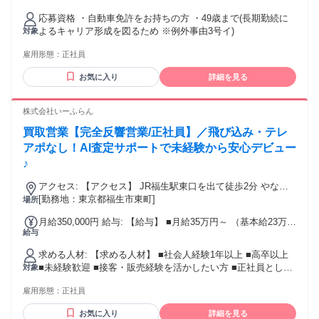
額インセンティブ ・役職手当 ・表彰制度 ・出張手当(50,000
応募資格 ・自動車免許をお持ちの方 ・49歳まで(長期勤続に
円) ・交通費全額支給
よるキャリア形成を図るため ※例外事由3号イ)
対象
雇用形態：
正社員
お気に入り
詳細を見る
株式会社いーふらん
買取営業【完全反響営業/正社員】／飛び込み・テレ
アポなし！AI査定サポートで未経験から安心デビュー
♪
アクセス: 【アクセス】 JR福生駅東口を出て徒歩2分 やなぎ
通り沿いラビット21隣り
[勤務地：東京都福生市東町]
場所
月給350,000円 給与: 【給与】 ■月給35万円～ （基本給23万円
給与
＋各種手当） ■高額インセンティブ（毎月支給） ■賞与年2回
■昇給随時 ■交通費全額支給
求める人材: 【求める人材】 ■社会人経験1年以上 ■高卒以上
■未経験歓迎 ■接客・販売経験を活かしたい方 ■正社員として
対象
長く活躍したい方 こんな方歓迎 ☆成果を収入で実感したい方
雇用形態：
正社員
☆早期キャリアアップを目指したい方 ☆人と話すことが好き
な方 ☆ブランド品やジュエリーに興味がある方 ☆挑戦できる
お気に入り
詳細を見る
環境で成長したい方 20代・第二新卒活躍中！ まずは話だけで