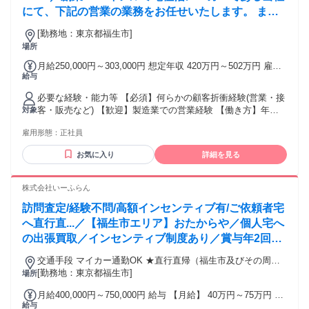
ンを楽しみながら、経験をつめる方が結果を出しています！
研修制度】 入社後は、AIを活用した最新の研修プログラム
にて、下記の営業の業務をお任せいたします。 まず
と、 講師講習、サポートで基礎から学べます。 ▼研修の流れ
は営業事務からお任せし、知識をつけた後、先輩の営
（約1カ月間） 1．座学： 商品知識や電話対応の基礎をインプ
[勤務地：東京都福生市]
業同行(OJT)となります。未経験から安心してチャレ
ット 2．実践準備： ロールプレイング練習 3．スキルアッ
場所
ンジできます◎
プ： AIによる音声分析・改善アドバイス 4．デビュー： 先輩
月給250,000円～303,000円 想定年収 420万円～502万円 雇用
のフィードバックを受けながら実務スタート ＼約1カ月間の研
給与
形態 正社員 期間の定め：無 賃金形態 形態：月給制 備考：月
修で、未経験からでも安心してスタートできます！／ 【活躍
給￥250,000～￥303,000 基本給￥250,000～￥303,000を含む/
している社員の共通点】 当社では「HKK（褒める・共感す
必要な経験・能力等 【必須】何らかの顧客折衝経験(営業・接
月 ■賞与実績:年2回(夏季冬季)昇給年1回 諸手当：通勤手当
る・感謝する）」という行動指針を大切にしています。 お客
客・販売など) 【歓迎】製造業での営業経験 【働き方】年休
対象
（会社規定に基づき支給）、残業手当（残業時間に応じて別
様にも仲間にも誠実に向き合える方が、長く活躍できる環境
124日/土日祝休み/残業20hとプライベートとの両立◎ 【営業
途支給） 試用期間 有 期間：6ヶ月 備考：変更無
です。 また、未経験からスタートして 高い成果を出している
雇用形態：
正社員
スタイル】新規飛び込みなどはなく、複数人で訪問となりま
メンバーには、 以下のような共通点があります。 💡着実にや
す。1人で営業先に訪問することは基本ありませんのでご安心
お気に入り
詳細を見る
り遂げる「セルフマネジメント力」 フルリモートだからこ
ください。 【事業の安定性】当社は研究開発に特化してお
そ、 自分でスケジュールを管理する力が大切になります。 目
り、製造部門は関連子会社にて行っています。独自の「エッ
先の数字に一喜一憂せず、目標に向かってコツコツと 行動を
チング」「化成技術」により、小型かつ大容量の電気を貯め
株式会社いーふらん
積み重ねられるメンバーが活躍しています。 💡成果の土台と
る技術を実現し、大手コンデンサメーカーから選ばれ続けて
なる「楽しみながら会話」 1件1件の丁寧なコミュニケーショ
訪問査定/経験不問/高額インセンティブ有/ご依頼者宅
います。技術力を基盤として、無借金経営を継続していま
ンを楽しみながら、経験をつめる方が結果を出しています！
す。 学歴・資格 学歴：大学院 大学 高専 短大 専修学校 高校
へ直行直...／【福生市エリア】おたからや／個人宅へ
語学力： 資格：第一種運転免許普通自動車
の出張買取／インセンティブ制度あり／賞与年2回／
長期休暇あり／未経験OK／シフト制
交通手段 マイカー通勤OK ★直行直帰（福生市及びその周辺
エリア） 【最寄り駅】 ・ＪＲ青梅線「福生駅」
[勤務地：東京都福生市]
場所
月給400,000円～750,000円 給与 【月給】 40万円～75万円 ・
給与
賞与年2回(6月/12月) ・昇給・昇格（成果に応じて随時） ・高