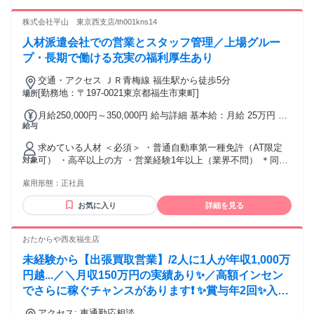
ってきた方 * 自社分譲住宅という商品力のある商材で、事務
負担を抑えながら新規成約に集中し、より高い成果と収入を
株式会社平山 東京西支店/th001kns14
目指したい方 * 地域密着の会社で、AIや社内サポートも活用
人材派遣会社での営業とスタッフ管理／上場グルー
しながら、効率よく営業成果を伸ばしたい方 * チームワーク
を大切にし、仲間と協力して最高の成果を目指せる方 これま
プ・長期で働ける充実の福利厚生あり
で培ってきた不動産売買の経験を、山一ホームの自社分譲ブ
交通・アクセス ＪＲ青梅線 福生駅から徒歩5分
ランド、地域基盤、業務効率化の仕組みの中でさらに伸ばし
[勤務地：〒197-0021東京都福生市東町]
場所
てください。ご応募を、心よりお待ちしております。
月給250,000円～350,000円 給与詳細 基本給：月給 25万円 〜
給与
35万円 固定残業代：なし 【一律手当】 全員に一律で支払わ
れる通勤・皆勤・家族手当金額：なし 全員に一律で支払われ
求めている人材 ＜必須＞ ・普通自動車第一種免許（AT限定
るその他手当金額：なし ※経験やスキルを考慮し、決定しま
可） ・高卒以上の方 ・営業経験1年以上（業界不問） ＊同業
対象
す。 ※残業代は別途、全額支給します。 ※昇給年1回、賞与
経験者の方は優遇します。 ＜こんな方にオススメ＞ ■営業ス
年2回（6月、12月）、退職金あり。
雇用形態：
正社員
キルを磨きたい方 ■人材育成に携わりたい方 ■マネジメントス
キルを身につけたい ■管理営業に挑戦したい方 ■人に頼られる
お気に入り
詳細を見る
ことが好きな方 ■安定した企業で長く働きたい方 ■モノづくり
に興味がある方 ■急な変化にも柔軟に対応できる方 ■働く環境
を重視している方 等
おたからや西友福生店
未経験から【出張買取営業】/2人に1人が年収1,000万
円越...／＼月収150万円の実績あり✨／高額インセン
でさらに稼ぐチャンスがあります❗ ✨賞与年2回✨入社
祝い金あり ✅テレアポなし！✅飛び込みなし✅土日
アクセス: 車通勤応相談