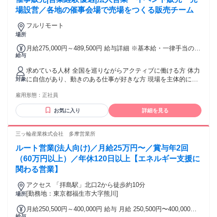
場設営／各地の催事会場で売場をつくる販売チーム
フルリモート
場所
月給275,000円～489,500円 給与詳細 ※基本給・一律手当の総
給与
額 基本給：月給 18万5000円 〜 21万5000円 固定残業代：な
し 【一律手当】 全員に一律で支払われる通勤・皆勤・家族手
求めている人材 全国を巡りながらアクティブに働ける方 体力
当金額：あり 1ヶ月あたり3万円 〜 9万500円 全員に一律で支
に自信があり、動きのある仕事が好きな方 現場を主体的に動
対象
払われるその他手当金額：あり 1ヶ月あたり6万円 〜 18万
かし、改善提案ができる方 いつも笑顔で接客出来る方 出張・
4000円 賞与前年実績 6月・12月支給2.5カ月分 ・移動交通
雇用形態：
正社員
転勤が可能な方 基本的なPC操作が出来る方 「催事」の空気
費・出張時の宿泊費会社全額負担 ・家族手当(扶養：配偶者手
が好きな方 催事経験・物販営業職経験優遇 バイヤー・イベン
当15,000円、18歳まで第一子5,000円、第二子10,000円、第三
お気に入り
詳細を見る
ト企画経験優遇 接客販売経験優遇 面接回数：2回＋適性診断
子15,000円) ・年齢給30,000円～45,500円 その他手当内訳 ・
現地での対面面接、リモート面接の2回を予定しております。
営業手当：20,000円～ ・調整手当：40,000円(大阪居住)
入社までのフロー 応募＞書類選考＞適性診断・一次面接＞二
三ッ輪産業株式会社 多摩営業所
60,000円(東京居住) ・学卒手当：10,000円(大卒) ・出張手当：
次面接＞採用
1日あたり2,000円～44,000円(22日換算) ・役職手当：5,000円
ルート営業(法人向け)／月給25万円〜／賞与年2回
～50,000円 資格手当別途有り(インテリアコーディネーター・
（60万円以上）／年休120日以上【エネルギー支援に
販売士等) 業務スキルに応じた能力評価・役職手当・特別手当
関わる営業】
有り 業務に関わる移動交通費・宿泊費は全額会社負担
アクセス 「拝島駅」北口2から徒歩約10分
[勤務地：東京都福生市大字熊川]
場所
月給250,500円～400,000円 給与 月給 250,500円〜400,000円
給与