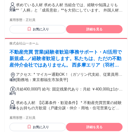
れる通勤・皆勤・家族手当金額：なし 全員に一律で支払われ
求めている人材 求める人材 当組合では、経験や知識よりも
るその他手当金額：なし ※経験・年齢・能力を考慮のうえ決
**「人柄」と「成長意欲」**を大切にしています。 外国人材や
対象
定します。 ※試用期間3か月（試用期間中も給与・待遇に変更
受入企業との信頼関係を築く仕事のため、誠実な対応ができ
はありません。） 【別途支給】 通勤手当（規定支給） 家族
雇用形態：
正社員
る方を歓迎します。 このような方を歓迎します 人と接するこ
手当 住宅手当 役職手当 時間外手当 【昇給】 年1回（能力・
とが好きな方 相手の立場に立って考えられる方 コツコツと正
実績による）
お気に入り
詳細を見る
確に仕事を進められる方 責任感を持って最後まで取り組める
方 新しい知識を学ぶことが好きな方 チームワークを大切にで
きる方 将来は会社の中心メンバーとして活躍したい方 社会貢
株式会社山一ホーム
献性の高い仕事にやりがいを感じる方 募条件 普通自動車運転
不動産売買 営業(経験者歓迎/事務サポート・AI活用で
免許（AT限定可） 基本的なパソコン操作（Word・Excel・メ
ール）ができる方 歓迎する経験（必須ではありません） 監理
新規成...／経験者歓迎します。私たちは、ただの不動
団体・登録支援機関での勤務経験 行政書士事務所での勤務経
産仲介会社ではありません。 西多摩エリア（羽村・
験 人材業界での勤務経験 法人営業・ルート営業の経験 総
青梅・福生・昭島・あきる野・日の出町・瑞穂町）に
務・労務・事務職の経験 外国語（日常会話レベル以上）がで
アクセス: * マイカー通勤OK！（ガソリン代支給、従業員用駐
根差し、業歴40年。地域の地主様とも長いお付き合
きる方 （ベトナム語・インドネシア語・ミャンマー語・英語
車場あり） * 交通 ①JR青梅線「福生」駅より徒歩14分
[勤務地：東京都福生市加美平]
場所
いをしながら、グループ企業「山一建設」とともに、
など） 未経験の方でも、入社後に丁寧に指導しますので安心
（JR「立川」駅から「福生」駅まで乗車時間19分）、立川バ
月給400,000円 給与: 固定残業代あり：月給 ￥400,000は1か月
してご応募ください。
ス「福生第六小学校バス停（福13）」より徒歩3分 ②JR青梅
用地の仕入れから開発・造成、設計、建築、販売まで
給与
当たりの固定残業代￥91,000（40時間相当分）を含む。40時
線「羽村」駅より徒歩17分
を「一社通貫」で行うデベロッパーです。
間を超える残業代は追加で支給する。 物件の成約1件ごとにイ
求める人材: 【応募条件・歓迎条件】 * 不動産売買営業の経験
ンセンティブあり 賞与 年二回 社宅完備 JR青梅線小作駅
をお持ちの方歓迎（戸建分譲・仲介・用地・住宅営業など） *
対象
徒歩２分 １LDK 築３年 JR青梅線羽村駅徒歩７分 ２
宅地建物取引士資格をお持ちの方は優遇 【このような経験・
LDK JR中央線三鷹駅徒歩７分 ２LDK
雇用形態：
正社員
志向をお持ちの方を歓迎します】 * 売買契約、重要事項説
明、住宅ローン、資金計画などの流れを理解している方 * 反
お気に入り
詳細を見る
響対応から商談、契約、引渡しまで、お客様と丁寧に向き合