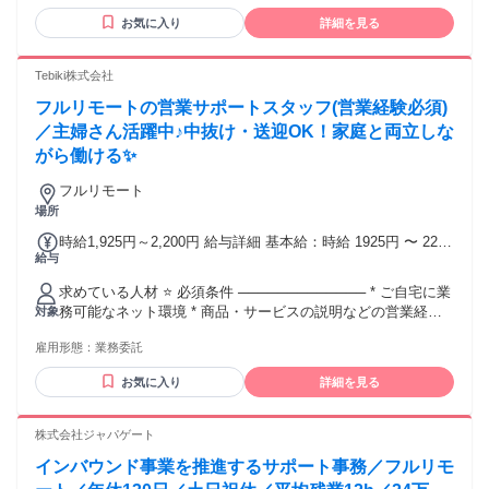
も可能です！
電）や テレアポの経験がある方 ✋BtoB営業の経験がある方 ✋
お気に入り
詳細を見る
明るくハキハキと会話ができる方 ༶ ༶ ༶ ༶ ༶ ༶ ༶ ༶ ༶ ༶ ༶ ༶ ༶
༶ ༶ ༶ ༶ ༶ ✅未経験者歓迎／未経験・初心者OK ✅フリーター
歓迎 ✅主婦・主夫歓迎 ✅副業・WワークOK ✅ブランクOK ✅
Tebiki株式会社
経験者歓迎／経験者・有資格者歓迎 ✅年齢不問 ✅学歴不問 ✅
フルリモートの営業サポートスタッフ(営業経験必須)
既卒歓迎／第二新卒歓迎 ✅転職回数不問 ✅フルリモート（完
全在宅） ✅在宅OK／住宅勤務（リモートワーク）OK ✨長期
／主婦さん活躍中♪中抜け・送迎OK！家庭と両立しな
歓迎 ✨職種変更なし ✨高定着率！働きやすさ抜群のお仕事！
がら働ける✨
⸜⸜ さらにこちらもPOINT ⸝⸝ ✱急募！即日勤務OK ✱大量募集
／大型募集 ✱中途入社50％以上 ✱面接1回 ✱リモート面接Ok
フルリモート
༶ ༶ ༶ ༶ ༶ ༶ ༶ ༶ ༶ ༶ ༶ ༶ ༶ ༶ ༶ ༶ ༶ ༶
場所
時給1,925円～2,200円 給与詳細 基本給：時給 1925円 〜 2200
給与
円 ※ 経験・能力を考慮の上、決定します。 ※ 稼働日数や時
間は相談しながら決定します。
求めている人材 ⭐ 必須条件 ───────────── * ご自宅に業
務可能なネット環境 * 商品・サービスの説明などの営業経験 *
対象
アポイント獲得などの実務経験 * ヒアリングを通じた提案経
雇用形態：
業務委託
験 * 一般的なPCリテラシー ⭐ 歓迎条件（経験者大歓迎！）
───────────── *営業経験1年以上 * HubSpotなどのCRM
お気に入り
詳細を見る
使用経験がある方 ⭐ 求める人物像 ────────────── * 明
るく丁寧な対応ができる方 * チームワークを大切にできる方 *
相手のニーズを汲み取るのが得意な方
株式会社ジャパゲート
インバウンド事業を推進するサポート事務／フルリモ