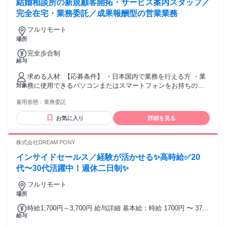
結婚相談所の新規顧客開拓・サービス案内スタッフ／
完全在宅・業務委託／成果報酬型の営業業務
フルリモート
場所
完全歩合制
給与
求める人材: 【応募条件】 ・日本国内で業務を行える方 ・業
務に使用できるパソコンまたはスマートフォンをお持ちの方
対象
・安定したインターネット環境がある方 ・お客様の個人情報
雇用形態：
業務委託
を適切に管理できる方 ・法令および会社の案内ルールを守っ
て業務を行える方 ・対応履歴や結果を正確に入力・報告でき
お気に入り
詳細を見る
る方 【活かせる経験】 ・営業 ・接客・販売 ・コールセンタ
ー ・お客様への商品・サービス案内 ・業務記録や進捗報告
経験の有無にかかわらず、応募条件と成果報酬の仕組みを十
株式会社DREAM PONY
分にご確認のうえご応募ください。 【この仕事に向いている
インサイドセールス／経験が活かせる✨高時給✅20
方】 ・自分で業務時間を組み立てたい方 ・人の話を丁寧に聞
ける方 ・相手に合わせて分かりやすく説明できる方 ・決めら
代〜30代活躍中！週休二日制✨
れたルールに沿って対応できる方 ・在宅でも自己管理をしな
フルリモート
がら業務を進められる方 ・対応結果を正確に記録・報告でき
場所
る方
時給1,700円～3,700円 給与詳細 基本給：時給 1700円 〜 3700
給与
円 【報酬】 時給1,700円～3,700円 経験、実績、営業スキルを