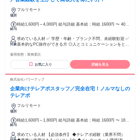
フルリモート
場所
時給1,600円～4,000円 給与詳細 基本給：時給 1600円 〜 4000
給与
円 ※試用期間2ヶ月あり 昇給制度あり（年2回・査定基準によ
る） スキル・成果次第で時給UP！
求めている人材 ✅ 学歴・年齢・ブランク不問、未経験歓迎 ✅
基本的なPC操作ができる方 ◎人とコミュニケーションをとる
対象
仕事の経験のある方大歓迎！
雇用形態：
業務委託
お気に入り
詳細を見る
株式会社パワーアップ
企業向けテレアポスタッフ／完全在宅！ノルマなしの
テレアポ
フルリモート
場所
時給1,600円～1,800円 給与詳細 基本給：時給 1600円 〜 1800
給与
円 ■給与詳細 ・時給：1,600円〜1,800円 ・がんばった分だけ
収入が増える コール課金制度 ・アポ獲得インセンティブあり
求めている人材 【必須条件】 ◆テレアポ経験（業界不問）
・獲得アポからの成約ボーナス1万円！