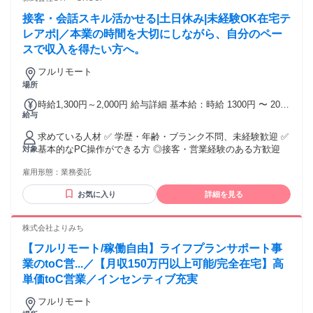
保育士・スーパーのレジ係など。前職の業界・職種に関わら
接客・会話スキル活かせる|土日休み|未経験OK在宅テ
ず、さまざまな方が生涯設計デザイナーとして活躍していま
す！ ✼┈┈┈┈┈┈┈┈┈┈┈┈┈┈┈┈┈┈┈✼
レアポ|／本業の時間を大切にしながら、自分のペー
スで収入を得たい方へ。
フルリモート
場所
時給1,300円～2,000円 給与詳細 基本給：時給 1300円 〜 2000
給与
円 ※試用期間2ヶ月あり 昇給制度あり（年2回・査定基準によ
る） スキル・成果次第で時給UP！
求めている人材 ✅ 学歴・年齢・ブランク不問、未経験歓迎 ✅
基本的なPC操作ができる方 ◎接客・営業経験のある方歓迎
対象
雇用形態：
業務委託
お気に入り
詳細を見る
株式会社よりみち
【フルリモート/稼働自由】ライフプランサポート事
業のtoC営...／【月収150万円以上可能/完全在宅】高
単価toC営業／インセンティブ充実
フルリモート