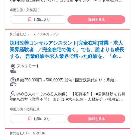
◆業務に使用できるパソコン1台 ◆インターネット環境(有線
対象
接続推奨) ◆イヤホンマイク or ヘッドセット ◆簡単なパソコ
雇用形態：
業務委託
ン操作（入力） 【歓迎条件】 ◆人材業界での経験がある方
◆時間の融通が利く在宅ワークをお探しの方
お気に入り
詳細を見る
株式会社ビューティフルカラフル
採用改善コンサルアシスタント|完全在宅|営業・求人
業界経験者...／完全在宅で働く。でも、誰よりも成長
する。 営業経験や求人業界で培った経験を、「企業
の採用を変える仕事」に活かしませんか？私たちは全
フルリモート
国3,000社以上の採用支援を行う採用改善会社です。
場所
営業・Indeed・AI・Webマーケティング・分析・マ
月給250,000円～500,000円 給与: 固定残業代あり：月給
ネジメントまで幅広く学びながら、企業の採用成功を
給与
￥250,000 〜 ￥500,000は1か月当たりの固定残業代
支えるコンサルタントへ。将来はリーダー・マネージ
￥20,000〜￥100,000（12時間30分相当分）を含む。12時間30
求める人材: 【求める人物像】 【応募条件】 ■営業経験をお持
ャー・新規事業責任者など、会社を支える中核人材と
分を超える残業代は追加で支給する。 【給与】 月給250,000
ちの方（業界不問） または ■求人広告・人材紹介・採用支援
対象
円～500,000円 ※経験・能力・前職給与を考慮し決定します。
して活躍できます。
など、人材業界での経験をお持ちの方 【歓迎します】 ✅営業
※固定残業代含む （12.5時間～39時間分／20,000円～100,000
雇用形態：
契約社員
経験を次のキャリアへ活かしたい方 ✅企業の採用成功まで伴
円） ※超過分別途支給 ※契約社員（6か月） ※双方合意の上
走したい方 ✅AIやWebマーケティングも学びたい方 ✅改善を
で正社員登用
お気に入り
詳細を見る
考えることが好きな方 ✅素直に学び続けられる方 ✅将来はリ
ーダー・マネージャーを目指したい方 【こんな方には向いて
いません】 ・決められた仕事だけをしたい方 ・受け身で仕事
株式会社CTF GROUP