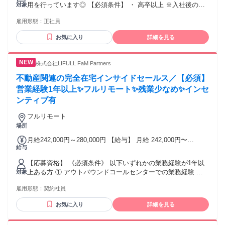
している社員の共通点】 当社では「HKK（褒める・共感す
用を行っています◎ 【必須条件】 ・ 高卒以上 ※入社後の研
対象
金額：なし 【月給】 ￥200,000～￥400,000＋残業代＋インセ
る・感謝する）」という行動指針を大切にしています。 お客
修制度がございますので、その他の経験・資格は問いませ
ンティブ（年4回） ※経験・スキルを考慮のうえ決定します
雇用形態：
正社員
様にも仲間にも誠実に向き合える方が、長く活躍できる環境
ん。 【こんな方におすすめです✨】 ＼1つでも当てはまれば
※残業代は1分単位で全額支給します ●昇給年2回／昇給率最
です。 また、未経験からスタートして 高い成果を出している
OK！／ ・営業や接客・販売の経験を活かしたい方（業界・年
大18%実績あり ●インセンティブ年4回あり ●在宅勤務手当
お気に入り
詳細を見る
メンバーには、 以下のような共通点があります。 💡着実にや
数不問） ・成果を正当に評価されたい、しっかり稼ぎたい方
（月5000円） ●交通費全額支給
り遂げる「セルフマネジメント力」 フルリモートだからこ
・AIなどの最新スキルを身につけ、市場価値を上げたい方 ・
そ、 自分でスケジュールを管理する力が大切になります。 目
チームワークや「思いやり」を大切にできる方 ・フルリモー
株式会社LIFULL FaM Partners
先の数字に一喜一憂せず、目標に向かってコツコツと 行動を
トでワークライフバランスを改善したい方 【活かせる経験・
積み重ねられるメンバーが活躍しています。 💡成果の土台と
スキル】 ※必須ではありません ・営業・接客・販売の経験
不動産関連の完全在宅インサイドセールス／【必須】
なる「楽しみながら会話」 1件1件の丁寧なコミュニケーショ
（業界・年数不問） ・IT機器・Webサービスの知識 【充実の
営業経験1年以上✨フルリモート✨残業少なめ✨インセ
ンを楽しみながら、経験をつめる方が結果を出しています！
研修制度】 入社後は、AIを活用した最新の研修プログラム
ンティブ有
と、 講師講習、サポートで基礎から学べます。 ▼研修の流れ
（約1カ月間） 1．座学： 商品知識や電話対応の基礎をインプ
フルリモート
ット 2．実践準備： ロールプレイング練習 3．スキルアッ
場所
プ： AIによる音声分析・改善アドバイス 4．デビュー： 先輩
月給242,000円～280,000円 【給与】 月給 242,000円〜
のフィードバックを受けながら実務スタート ＼約1カ月間の研
給与
280,000円 ■報奨金：あり。 └指標達成率に応じて段階的
修で、未経験からでも安心してスタートできます！／ 【活躍
（120%～192%）にインセンティブを支給 ■残業代別途支給
している社員の共通点】 当社では「HKK（褒める・共感す
【応募資格】 《必須条件》 以下いずれかの業務経験が1年以
＜支給例＞ ■賃貸 個人とチーム共に100%達成 個人20,000円/
る・感謝する）」という行動指針を大切にしています。 お客
上ある方 ① アウトバウンドコールセンターでの業務経験 ②
対象
チーム10,000円 ■窓口 個人とチーム共に100%達成 個人
様にも仲間にも誠実に向き合える方が、長く活躍できる環境
電話を使用したアポイント獲得業務の経験 ③ 営業経験 《優
30,000円/チーム10,000円 ■注文 個人とチーム共に100%達成
です。 また、未経験からスタートして 高い成果を出している
雇用形態：
契約社員
遇条件》 ・不動産業界での営業経験 ブランクがある方ももち
個人40,000円/チーム10,000円
メンバーには、 以下のような共通点があります。 💡着実にや
ろんOK！ ※在宅勤務のため、全国どこからでも働けます。
り遂げる「セルフマネジメント力」 フルリモートだからこ
お気に入り
詳細を見る
残業もほぼないためプライベートの予定を立てやすく、介護
そ、 自分でスケジュールを管理する力が大切になります。 目
や育児との両立もOK。 【こんな方が活躍しています！】 お
先の数字に一喜一憂せず、目標に向かってコツコツと 行動を