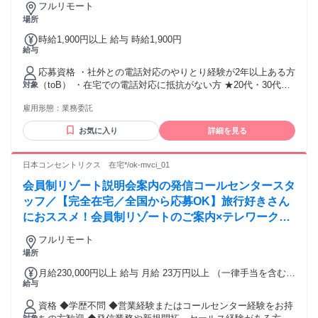
フルリモート
場所
時給1,900円以上 給与 時給1,900円
給与
応募資格 ・社外との電話対応のやりとり経験が2年以上ある方
（toB） ・在宅での電話対応に抵抗がない方 ★20代・30代が
対象
活躍中 ＼ こんな方にもぴったり ／ ・フルリモートで出社の
雇用形態：
業務委託
時間を削りたい ・リモートでも適度にコミュニケーションが
とりたい ・今までの経験を活かして働き方を変えたい
お気に入り
詳細を見る
日本コンセントリクス 在宅*/ok-mvci_01
会員制リゾート説明会案内の発信コールセンタースタ
ッフ／【完全在宅／全国から応募OK】旅行好きさん
におススメ！会員制リゾートのご案内×テレワーク・
リモートワーク◎月収34万円以上も可能！
フルリモート
場所
月給230,000円以上 給与 月給 23万円以上 （一律手当を含む）
給与
固定給（月給）＋インセンティブ＋残業代(1分単位) ※試用期
間4ヶ月(同条件) ※以降3ヶ月更新 ＜在宅ならこんな悩みが解
資格 ◆学歴不問 ◆営業経験またはコールセンター経験をお持
決されます＞ ◎住んでいる街に仕事が少なくて困っている ⇒