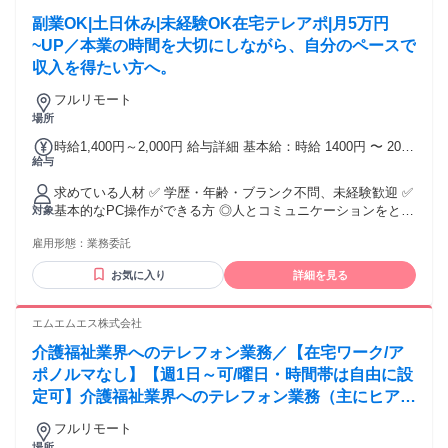
をしたい方 ・変化を楽しめない方
副業OK|土日休み|未経験OK在宅テレアポ|月5万円
~UP／本業の時間を大切にしながら、自分のペースで
収入を得たい方へ。
フルリモート
場所
時給1,400円～2,000円 給与詳細 基本給：時給 1400円 〜 2000
給与
円 ※試用期間2ヶ月あり 昇給制度あり（年2回・査定基準によ
る） スキル・成果次第で時給UP！
求めている人材 ✅ 学歴・年齢・ブランク不問、未経験歓迎 ✅
基本的なPC操作ができる方 ◎人とコミュニケーションをとる
対象
仕事の経験のある方大歓迎！
雇用形態：
業務委託
お気に入り
詳細を見る
エムエムエス株式会社
介護福祉業界へのテレフォン業務／【在宅ワーク/ア
ポノルマなし】【週1日～可/曜日・時間帯は自由に設
定可】介護福祉業界へのテレフォン業務（主にヒアリ
ング、商品案内）
フルリモート
場所