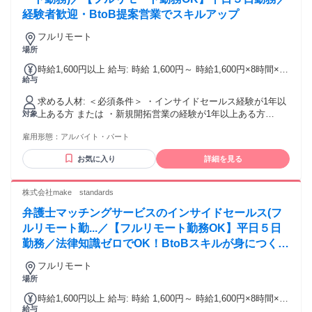
で培ってきた不動産売買の経験を、山一ホームの自社分譲ブ
経験者歓迎・BtoB提案営業でスキルアップ
ランド、地域基盤、業務効率化の仕組みの中でさらに伸ばし
てください。ご応募を、心よりお待ちしております。
フルリモート
場所
時給1,600円以上 給与: 時給 1,600円～ 時給1,600円×8時間×週
給与
5日 ＝月収約256,000（目安）
求める人材: ＜必須条件＞ ・インサイドセールス経験が1年以
上ある方 または ・新規開拓営業の経験が1年以上ある方
対象
────────────────────── ▼歓迎スキル・経験 ・
雇用形態：
アルバイト・パート
Excel、スプレッドシートの使い方が分かる方 （入力操作が不
自由なく出来れば、関数が使い方まで分からなくてもOK） ・
お気に入り
詳細を見る
コミュニケーションツール（Slack)の使用に抵抗のない方 ・
顧客対応においてヒアリング～提案まで行った経験のある方
▼こんな方に向いています ・会話の中からニーズを引き出す
株式会社make standards
ことが得意な方 ・感覚ではなく「なぜ上手くいったか」を言
弁護士マッチングサービスのインサイドセールス(フ
語化できる方 ・数字や改善を意識しながら働きたい方 ▼この
仕事で身につくスキル ・ヒアリング力／課題発見力 ・再現性
ルリモート勤...／【フルリモート勤務OK】平日５日
のあるトーク設計スキル ・インサイドセールスの基礎～応用
勤務／法律知識ゼロでOK！BtoBスキルが身につく営
スキル
業職
フルリモート
場所
時給1,600円以上 給与: 時給 1,600円～ 時給1,600円×8時間×週
給与
5日 ＝月収約256,000（目安）