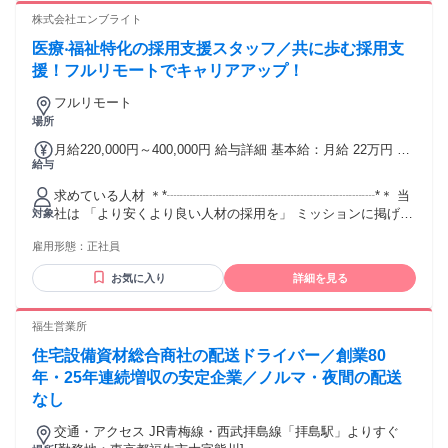
株式会社エンブライト
医療‧福祉特化の採用支援スタッフ／共に歩む採用支
援！フルリモートでキャリアアップ！
フルリモート
場所
月給220,000円～400,000円 給与詳細 基本給：月給 22万円 〜
給与
40万円 固定残業代：なし 【一律手当】 全員に一律で支払わ
れる通勤・皆勤・家族手当金額：なし 全員に一律で支払われ
求めている人材 ＊*┈┈┈┈┈┈┈┈┈┈┈┈┈┈┈┈*＊ 当
るその他手当金額：あり ※給与は経験を考慮して決定。 ・
社は 「より安くより良い人材の採用を」 ミッションに掲げて
対象
PC手当あり ・モニター購入手当あり ・交通費全額支給（四
います。 このミッションに共感し、 共に福祉業界の発展に貢
半期ミーティングの移動費全額負担） ・賞与あり（3.5ヶ月
雇用形態：
正社員
献したい という方をお待ちしています。 *＊
※前年度実績） ・昇給あり
┈┈┈┈┈┈┈┈┈┈┈┈┈┈┈┈＊* ⭐必須条件 ￣￣￣￣￣
お気に入り
詳細を見る
￣￣￣￣￣￣￣￣￣￣￣￣￣ ◆法人対応（窓口や営業）の経
験がある方 ⭐こんな方歓迎 ￣￣￣￣￣￣￣￣￣￣￣￣￣￣￣
￣￣￣ ◇人事・採用業務の経験がある方 ◇BtoBの業務経験が
福生営業所
ある方 ◇PC作業が可能な方（Googleドライブ使用） ⭐求める
住宅設備資材総合商社の配送ドライバー／創業80
人物像 ￣￣￣￣￣￣￣￣￣￣￣￣￣￣￣￣￣￣ ＊チームワー
クを大切にできる方 ＊主体的に考え行動できる方 ＊マルチタ
年・25年連続増収の安定企業／ノルマ・夜間の配送
スクを効率的にこなせる方 ＊報連相を徹底できる方 ＊オンラ
なし
インツールを活用した コミュニケーションが出来る方 ⭐使用
ツール ￣￣￣￣￣￣￣￣￣￣￣￣￣￣￣￣￣￣ ＊チャットワ
交通・アクセス JR青梅線・西武拝島線「拝島駅」よりすぐ
ーク ＊Google Workspace ＊社内wiki(NotePM) ⭐エンブライ