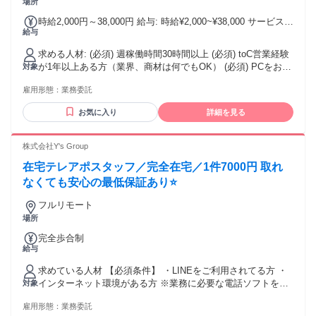
場所
時給2,000円～38,000円 給与: 時給¥2,000~¥38,000 サービス成
給与
約ごとに報酬発生する完全成果報酬制度 ・平均報酬50万円以
上 ・入社1ヶ月目で月150万円以上の報酬稼ぐ方もいます！ ＜
求める人材: (必須) 週稼働時間30時間以上 (必須) toC営業経験
給与例＞ Aさん（34歳／女性／入社1ヶ月／前職キャリアアド
が1年以上ある方（業界、商材は何でもOK） (必須) PCをお持
対象
バイザー）月収150万円 Bさん（26歳／男性／入社2ヶ月／前
ちで、通信環境がある方 ※学歴、資格不問 【こんな方が活躍
職ホスト）月収50万円 Cさん（29歳／入社4ヶ月／前職個人事
雇用形態：
業務委託
中！】 ※一つでも当てはまっていればお話ししましょう！ ・
業主）月収80万円
成果が報酬に直結する仕事をしたい方 ・困っている方を助け
お気に入り
詳細を見る
る仕事に興味がある方 ・素直で熱量がある方 ・正社員からフ
リーランスや独立、起業を目指している方 ・成長フェーズの
企業で働きたい方 ・営業力、提案力、コミュニケーション能
株式会社Y's Group
力、リーダーシップなどのスキルを身につけたい方 ・個人営
在宅テレアポスタッフ／完全在宅／1件7000円 取れ
業、訪問営業、無形商材営業などの経験がある方 ・20代30代
の若いうちから稼ぎたい方 【活躍が難しい方】 ・隙間時間に
なくても安心の最低保証あり⭐
稼ぎたいマインドの方 ・受け身で他力本願な方 ・現状維持し
フルリモート
たい方
場所
完全歩合制
給与
求めている人材 【必須条件】 ・LINEをご利用されてる方 ・
インターネット環境がある方 ※業務に必要な電話ソフトをパ
対象
ソコンにインストールしてご利用いただきます。（初回のみ
雇用形態：
業務委託
設定サポートを行いますのでご安心ください） ※PCをお持ち