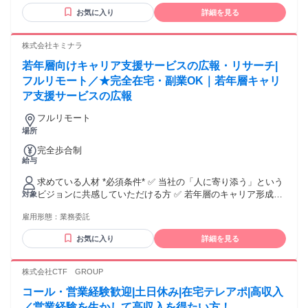
でない方もご相談ください （貸出制度あり／条件あり）
お気に入り
詳細を見る
※MacBook。スマホ対応不可 【歓迎条件】 ・未経験歓迎 ・
主婦・主夫歓迎 ・ブランクOK 【求める人物像】 ・在宅で安
定した収入を目指したい方 ・コツコツ取り組める方
株式会社キミナラ
若年層向けキャリア支援サービスの広報・リサーチ|
フルリモート／★完全在宅・副業OK｜若年層キャリ
ア支援サービスの広報
フルリモート
場所
完全歩合制
給与
求めている人材 *必須条件* ✅ 当社の「人に寄り添う」という
ビジョンに共感していただける方 ✅ 若年層のキャリア形成支
対象
援に興味関心がある方 ● 学歴不問・未経験歓迎 ●-● *歓迎要件
雇用形態：
業務委託
* ✨ SNS等での発信活動や、コミュニティの運営経験がある
方 ✨ 将来、人材業界やキャリアコンサルタントを目指してい
お気に入り
詳細を見る
る方 ✨ フリーランス、主婦(主夫)、副業をお探しの方 ●-● *こ
んな方におすすめ* ● 在宅で自分のペースで働きたい方 ● 人と
話すこと・人の役に立つことが好きな方 ● スキルアップしな
株式会社CTF GROUP
がら活動したい方
コール・営業経験歓迎|土日休み|在宅テレアポ|高収入
／営業経験を生かして高収入を得たい方！