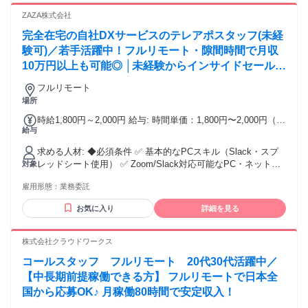
チング」「化成技術」により、小型かつ大容量の電気を貯め
ZAZA株式会社
る技術を実現し、大手コンデンサメーカーから選ばれ続けて
完全在宅の自社DXサービスのテレアポスタッフ(未経
います。技術力を基盤として、無借金経営を継続していま
す。 学歴・資格 学歴：大学院 大学 高専 短大 専修学校 高校
験可)／若手活躍中！フルリモート・隙間時間で月収
語学力： 資格：第一種運転免許普通自動車
10万円以上も可能◎ │未経験からインサイドセールス
に挑戦
フルリモート
場所
時給1,800円～2,000円 給与: 時間単価：1,800円〜2,000円（税
給与
込） ※記載金額は税込です ※実績に応じて都度報酬アップあ
り！ ※リーダー、マネージャーポジションへのステップアッ
求める人材: ◆必須条件 ✅ 基本的なPCスキル（Slack・スプ
プや他の職種へのチャレンジも可能です！
レッドシート使用） ✅ Zoom/Slack対応可能なPC・ネット環
対象
境 ✅ 目標達成に向けて工夫した経験 ✅業務にスピード感を持
雇用形態：
業務委託
って取り組める環境適応能力 ✅目標を頑張って追いかけられ
るか目標達成志向 ◆歓迎する経験（未経験も可） * 法人営
お気に入り
詳細を見る
業・テレアポ・コールセンター * 営業事務（ビジネスメール
経験） ◆こんな方にマッチ * 明るく前向きなコミュニケーシ
ョンができる * 自己管理・責任感がある * 「もっと上手くな
株式会社クラウドワークス
りたい」という向上心がある ◆働く環境 マニュアル化された
コールスタッフ フルリモート 20代30代活躍中／
中でもサービス急拡大中のため、昨日までのルールが今日変
わることも珍しくありません。 ITツール（Slackなど）の活用
【中長期前提稼働できる方】 フルリモートで日本全
やオペレーションの変更に対し、前向き且つスピーディーに
国から応募OK♪ 月稼働80時間で安定収入！
順応できることが求められます！