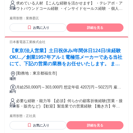
考慮して決定します。 【月収例】 ■月80時間稼働 時給1,700
求めている人材 【こんな経験を活かせます】 ・テレアポ・ア
円×80時間 月額報酬136,000円 + インセンティブ
ウトバウンドコール経験 ・インサイドセールス経験 ・個人／
対象
━━━━━━━━━━━━━━━━━━ ■月120時間稼働 時給
法人向け営業経験 ・コールセンター（架電）経験 ・接客・販
2,000円×120時間 月額報酬240,000円 + インセンティブ
雇用形態：
業務委託
売経験 ・無形商材・サービス案内の経験 業界や扱っていた商
━━━━━━━━━━━━━━━━━━ ■月170時間稼働 時給
材は問いません。 営業・接客の実務経験1年前後を目安として
2,500円×170時間 月額報酬425,000円 + インセンティブ
お気に入り
詳細を見る
います。 【こんな方に向いています】 ・経験を活かして在宅
で働きたい方 ・電話で人と話すことに抵抗がない方 ・相手の
話を聞くことが得意な方 ・アポイント獲得・案内が得意な方
日本蓄電器工業株式会社
・目標を意識して働ける方 ・自分で仕事の時間を管理できる
【東京/法人営業】土日祝休み/年間休日124日/未経験
方 【特に歓迎する方】 ・個人向け（BtoC）または法人向け
（BtoB）のアウトバウンド営業経験がある方 ・架電数やアポ
OK/...／創業1957年アルミ電極箔メーカーである当社
率などの数字を意識して働いた経験がある方 ・副業、物販、
にて、下記の営業の業務をお任せいたします。 まず
フランチャイズなどのテーマに関心がある方 学歴・業界経験
は営業事務からお任せし、知識をつけた後、先輩の営
は不問です！
[勤務地：東京都福生市]
業同行(OJT)となります。未経験から安心してチャレ
場所
ンジできます◎
月給250,000円～303,000円 想定年収 420万円～502万円 雇用
給与
形態 正社員 期間の定め：無 賃金形態 形態：月給制 備考：月
給￥250,000～￥303,000 基本給￥250,000～￥303,000を含む/
必要な経験・能力等 【必須】何らかの顧客折衝経験(営業・接
月 ■賞与実績:年2回(夏季冬季)昇給年1回 諸手当：通勤手当
客・販売など) 【歓迎】製造業での営業経験 【働き方】年休
対象
（会社規定に基づき支給）、残業手当（残業時間に応じて別
124日/土日祝休み/残業20hとプライベートとの両立◎ 【営業
途支給） 試用期間 有 期間：6ヶ月 備考：変更無
雇用形態：
正社員
スタイル】新規飛び込みなどはなく、複数人で訪問となりま
す。1人で営業先に訪問することは基本ありませんのでご安心
お気に入り
詳細を見る
ください。 【事業の安定性】当社は研究開発に特化してお
り、製造部門は関連子会社にて行っています。独自の「エッ