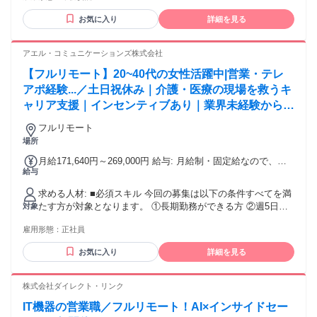
円 ※法人営業・インサイドセールス・テレアポ経験をもと
業界での法人営業経験 ✅広告業界での営業経験 ✅人材業界で
に、 選考時にスタート時給を決定します。
お気に入り
詳細を見る
の営業経験 ✅インサイドセールス・フィールドセールス経験
✅アウトバウンドコール・テレアポ経験 ✅オンライン商談・
商談設定の経験 ✅無形商材の営業経験 【応募条件】 ✅ 業務
アエル・コミュニケーションズ株式会社
で使用できるパソコンをお持ちの方 ✅ 安定したインターネッ
【フルリモート】20~40代の女性活躍中|営業・テレ
ト環境をご用意いただける方 これまで培ってきた営業スキル
や 業界知識を活かしながら、 経験や得意分野に合わせた案件
アポ経験...／土日祝休み｜介護・医療の現場を救うキ
を担当していただきます。 営業経験を正当に評価する環境
ャリア支援｜インセンティブあり｜業界未経験からプ
で、 全国どこからでもキャリアアップ 高収入を目指せます。
ロのアドバイザーへ
フルリモート
場所
月給171,640円～269,000円 給与: 月給制・固定給なので、毎
給与
月の給与は一定となります。 月給額は以下の計算式に基づい
て計算されます。 時間給（※1）×1日当たりの勤務時間数（7
求める人材: ■必須スキル 今回の募集は以下の条件すべてを満
時間）×20営業日（※2） ※1 ご経験スキルをもとに設定、
たす方が対象となります。 ①長期勤務ができる方 ②週5日の
対象
詳細はご応募後にご説明いたします ※2 当月のカレンダー日
勤務ができる方 ③PCの基本操作（文字入力やWeb検索、メー
数に関わらず、20日分を1ヶ月として算出します 上記金額に
雇用形態：
正社員
ル送信）ができる方 ④自宅にインターネットの固定回線（光
対して業績目標が設定されます。 3ヶ月に1回、成果に応じて
回線等）があり、有線接続ができる環境の方 ※お客様に安定
給与改定を行いますので、頑張りは即時反映！ 査定以降は営
お気に入り
詳細を見る
した通話品質をお届けするため、必須条件となります。ポケ
業成績に応じた給与設定となります。 また勤務時間の変更も1
ットWiFiなどモバイル回線を使用されている方は、有線接続
ヶ月ごとに行えます。 ---- 1,226（円）×7（時間）×20（営業
ができる環境のご用意をお願いいたします。 ■歓迎スキル 営
株式会社ダイレクト・リンク
日）=月給171,640円 1,850（円）×7（時間）×20（営業日）＋
業経験（個人・法人不問）、接客・販売・飲食などの顧客対
インセンティブ10,000（円）=月給269,000円※昇給例 ---- ※
IT機器の営業職／フルリモート！AI×インサイドセー
応経験、キャリアアドバイザー・テレアポ・カスタマーサク
研修中期間中の給与変動なし ※通信手当一部支給 ※各種イン