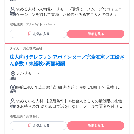
払われる割増賃金率 ・所定時間外 0％ ・法定超 月 60 時間以
内 25％ 月 60 時間超 50％ ・休日 法定休日 35％、法定外休日
求める人材: -人物像- * リモート環境で、スムーズなコミュニ
25％ ・深夜 25％
ケーションを通して業務した経験がある方 * 人とのコミュニ
対象
ケーションが好きな方 * 社内外に対し必要十分なホスピタリ
雇用形態：
アルバイト・パート
ティを発揮できる方 -スキル- * 営業または販売の業務経験が
ある方 * 電話での営業経験をお持ちの方 * パソコンを問題な
お気に入り
詳細を見る
く使用できる方
タイガー興産株式会社
法人向けテレフォンアポインター／完全在宅／主婦さ
ん多数！未経験×高額報酬
フルリモート
場所
時給1,400円以上 給与詳細 基本給：時給 1400円 〜 見積り依
給与
頼/1件 3,000円のインセンティブ
求めている人材 【必須条件】 ○社会人としての最低限の礼儀
をお持ちの方 ※ため口で話をしない、メールで署名を付けな
対象
い、単語で返信をしないなど 稼いでいただけるように、教え
雇用形態：
業務委託
るので、教えたことを素直に、実践お願いします。 メールの
迅速性 メール対応の礼儀は、非常に重視します。（チャット
お気に入り
詳細を見る
のような文章の方は、不採用とさせていただいております）
〇単に話が好きという方は、難しいです。相手の意図をくみ