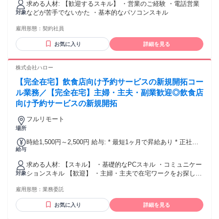
心して働き始められるようサポートする仕事です。 社内はフ
求める人材: 【歓迎するスキル】 ・営業のご経験 ・電話営業
ラットに意見を言いやすい雰囲気で、国や文化の違いを前向
などが苦手でないかた ・基本的なパソコンスキル
対象
きに受け止めながら、より良い支援体制をつくっていくこと
を大切にしています。
雇用形態：
契約社員
お気に入り
詳細を見る
株式会社ハロー
【完全在宅】飲食店向け予約サービスの新規開拓コー
ル業務／【完全在宅】主婦・主夫・副業歓迎◎飲食店
向け予約サービスの新規開拓
フルリモート
場所
時給1,500円～2,500円 給与: * 最短1ヶ月で昇給あり * 正社員
給与
登用制度あり
求める人材: 【スキル】 ・基礎的なPCスキル ・コミュニケー
ションスキル 【歓迎】 ・主婦・主夫で在宅ワークをお探しの
対象
方 ・副業・Wワークをお考えの方 ・飲食店・接客業、コール
雇用形態：
業務委託
センターなどの経験がある方 ・新規開拓のテレアポ経験あり
お気に入り
詳細を見る