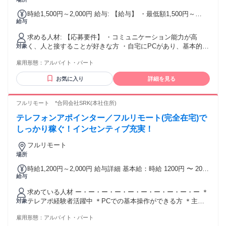
時給1,500円～2,000円 給与: 【給与】 ・最低額1,500円～
給与
2,000円 経験・能力に応じて決定 ・昇給あり（実績に応じ
て） ・給与モデル： 1年目 1,500円→1,600円にUP! 2年目
求める人材: 【応募要件】 ・コミュニケーション能力が高
1,600円→1,700円にUP! 3年目 1,700円→1,800円にUP! 【イ
く、人と接することが好きな方 ・自宅にPCがあり、基本的な
対象
ンセンティブ】 ・成果に応じたインセンティブあり（1件あた
PC操作（Word, Excel）をできる方 ・静かな場所で通話でき
り50,000～100,000円） ※詳細は面接時にご説明いたします
雇用形態：
アルバイト・パート
る等、安定した作業環境、通信環境を用意できる方 【歓迎資
成果を上げている方は1～2ヶ月に1件の頻度でインセンティブ
格・経験など】 ・テレフォンアポインターの経験がおありに
を獲得しています。
お気に入り
詳細を見る
なる方 ・介護施設、病院、薬局などでの業務経験がおありに
なる方 ・医療機関への営業経験または法人への架電経験がお
ありになる方 ＜この仕事に向いている方＞ ・在宅でも自己管
フルリモート *合同会社SRK(本社住所)
理できる、自走できる ※集中して時間を無駄にしない、自分
テレフォンアポインター／フルリモート(完全在宅)で
で考え行動改善し、成果を上げられる ・架電件数に向き合
い、改善しながらやり切れる ・断られても切り替えて、行動
しっかり稼ぐ！インセンティブ充実！
量を落とさず継続できる ・必要に応じて報告、連絡を素早く
フルリモート
行える ＜ミスマッチになりやすい方＞ ・指示がないと動きに
場所
くい（“作業”中心の仕事を求めている） ・電話で断られるこ
とが強いストレスになりやすい ・仕事中の中断が多く、安定
時給1,200円～2,000円 給与詳細 基本給：時給 1200円 〜 2000
した稼働をつくりにくい トークスクリプト、FAQを読むだけ
給与
円 ＊別途インセンティブ有、時給UP制度有
で成果が出る仕事ではありません。 相手に合わせた会話の組
み立てや、改善を回す姿勢が必要です。
求めている人材 ー・ー・ー・ー・ー・ー・ー・ー・ー・ー ＊
テレアポ経験者活躍中 ＊PCでの基本操作ができる方 ＊主婦
対象
活躍中 ＊コミュニケーション良好 ＊電話に抵抗ない方 ＊コ
雇用形態：
アルバイト・パート
ールセンターや営業、 テレアポなど発信業務経験者は大歓