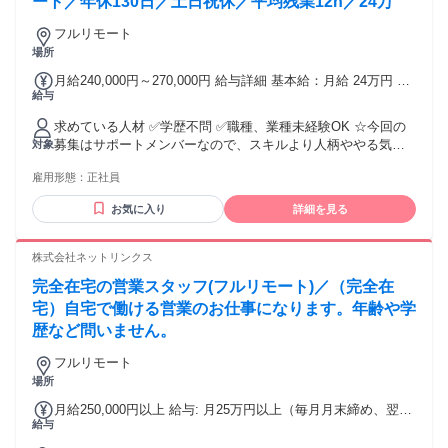
ート／年休130日／土日祝休／平均残業12h／24万
フルリモート
場所
月給240,000円～270,000円 給与詳細 基本給：月給 24万円 〜
給与
27万円 固定残業代：なし 【一律手当】 全員に一律で支払わ
れる通勤・皆勤・家族手当金額：なし 全員に一律で支払われ
求めている人材 ✅学歴不問 ✅職種、業種未経験OK ☆今回の
るその他手当金額：なし
募集はサポートメンバーなので、スキルより人柄ややる気を
対象
評価したいと思っています♪ ※月次MTGのため、月に1回ほど
雇用形態：
正社員
東京オフィスに出社ができるメンバーを想定しています(日帰
りOK＋交通費1000円支給)。 ＜キャリアプラン＞ 🌸入社1～3
お気に入り
詳細を見る
ヶ月 まずはジャパゲートのサービス内容や、外国人材の就業
支援の流れを学ぶことからスタート。簡単なデータ入力、問
い合わせ対応、日程調整などの基礎的な事務作業から慣れて
株式会社ネットリンクス
いただきます。 ▽ ✅入社1年後 求職者対応や企業対応のサポ
完全在宅の営業スタッフ(フルリモート)／（完全在
ート担当として、カウンセリング準備、選考進捗管理、入社
前後のフォローなど、より幅広い業務をお任せします。 ⭐入
宅）自宅で働ける営業のお仕事になります。年齢や学
社3～5年後 サポート事務チームのリーダーとして、後輩の育
歴など問いません。
成や業務フロー改善にも挑戦可能です。外国人材の日本での
キャリア形成を支える、事業運営の中心メンバーとして活躍
フルリモート
できます。 ＜どんなメンバーがいるか＞ 外国人材の就業支
場所
援、企業の採用支援、日本語学習サポートなどに関わるメン
月給250,000円以上 給与: 月25万円以上（毎月月末締め、翌月
バーが、それぞれの専門性を活かして事業を進めています。
給与
の10日までの銀行振込となります）
求職者一人ひとりの希望や不安に寄り添いながら、日本で安