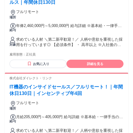
セスなどの経験が活かせます。 --------------------------------------------
ルス｜年間休日130日
センティブ支給（最大年間30万円） ※社会保険完備（厚生年
---------------- 〈異業種からスタートした20代、30代、40代の先
金、健康保険、雇用保険）
フルリモート
輩が活躍中！〉 営業職未経験の方や異業種からの転職者も活
場所
躍中。既に研修を終えられ、順調に成約に繋げていただいて
います。 応募者さまの過去業務経験（一例） 小売販売スタッ
年俸2,460,000円～5,000,000円 給与詳細 ※基本給・一律手当
フ、飲食店サービススタッフ、ビューティーアドバイザー、
給与
の総額 基本給：年俸 240万円 〜 494万円 固定残業代：なし
生命保険・損害保険営業、キャリアアドバイザー、カスタマ
【一律手当】 全員に一律で支払われる通勤・皆勤・家族手当
ーサクセス、コールセンター業務 等
求めている人材 ＼第二新卒歓迎！／ 人柄や意欲を重視した採
金額：あり 1年あたり6万円 全員に一律で支払われるその他手
用を行っています◎ 【必須条件】 ・ 高卒以上 ※入社後の研
対象
当金額：なし 【年収】 246万円～500万円＋残業代＋インセン
修制度がございますので、その他の経験・資格は問いませ
ティブ（年4回） 【月給】 ￥200,000～￥400,000＋残業代＋
雇用形態：
正社員
ん。 【こんな方におすすめです✨】 ＼1つでも当てはまれば
インセンティブ（年4回） ※経験・スキルを考慮のうえ決定し
OK！／ ・営業や接客・販売の経験を活かしたい方（業界・年
ます ※残業代は1分単位で全額支給します ●昇給年2回／昇給
お気に入り
詳細を見る
数不問） ・成果を正当に評価されたい、しっかり稼ぎたい方
率最大18%実績あり ●インセンティブ年4回あり ●在宅勤務手
・AIなどの最新スキルを身につけ、市場価値を上げたい方 ・
当（月5000円） ●交通費全額支給
チームワークや「思いやり」を大切にできる方 ・フルリモー
株式会社ダイレクト・リンク
トでワークライフバランスを改善したい方 【活かせる経験・
IT機器のインサイドセールス／フルリモート！｜年間
スキル】 ※必須ではありません ・営業・接客・販売の経験
（業界・年数不問） ・IT機器・Webサービスの知識 【充実の
休日130日｜インセンティブ年4回
研修制度】 入社後は、AIを活用した最新の研修プログラム
フルリモート
と、 講師講習、サポートで基礎から学べます。 ▼研修の流れ
場所
（約1カ月間） 1．座学： 商品知識や電話対応の基礎をインプ
ット 2．実践準備： ロールプレイング練習 3．スキルアッ
月給205,000円～405,000円 給与詳細 ※基本給・一律手当の総
プ： AIによる音声分析・改善アドバイス 4．デビュー： 先輩
給与
額 基本給：月給 20万円 〜 40万円 固定残業代：なし 【一律
のフィードバックを受けながら実務スタート ＼約1カ月間の研
手当】 全員に一律で支払われる通勤・皆勤・家族手当金額：
修で、未経験からでも安心してスタートできます！／ 【活躍
求めている人材 ＼第二新卒歓迎！／ 人柄や意欲を重視した採
あり 1ヶ月あたり5000円 全員に一律で支払われるその他手当