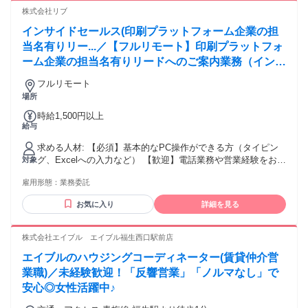
事業の成長フェーズに コアメンバーとして関わりたい方
株式会社リブ
インサイドセールス(印刷プラットフォーム企業の担
当名有りリー...／【フルリモート】印刷プラットフォ
ーム企業の担当名有りリードへのご案内業務（インサ
イドセールス）
フルリモート
場所
時給1,500円以上
給与
求める人材: 【必須】基本的なPC操作ができる方（タイピン
グ、Excelへの入力など） 【歓迎】電話業務や営業経験をお持
対象
ちの方／在宅勤務経験のある方 ※電業をつかったコミュニケ
雇用形態：
業務委託
ーション業務が未経験の方も歓迎ですのでご安心ください
お気に入り
詳細を見る
株式会社エイブル エイブル福生西口駅前店
エイブルのハウジングコーディネーター(賃貸仲介営
業職)／未経験歓迎！「反響営業」「ノルマなし」で
安心◎女性活躍中♪