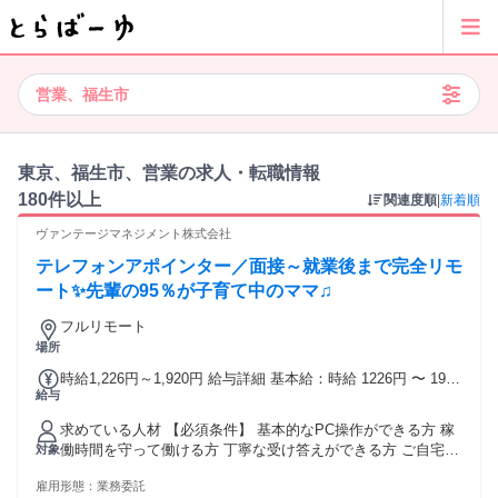
営業、福生市
東京、福生市、営業の求人・転職情報
180件以上
関連度順
|
新着順
ヴァンテージマネジメント株式会社
テレフォンアポインター／面接～就業後まで完全リモ
ート✨先輩の95％が子育て中のママ♫
フルリモート
場所
時給1,226円～1,920円 給与詳細 基本給：時給 1226円 〜 1920
給与
円 ✨明確な昇給制度あり 累計稼働時間で全員一律に昇給！ ✨
アポイントインセンティブあり 1件あたり500～2200円を支
求めている人材 【必須条件】 基本的なPC操作ができる方 稼
給！ インセンティブを含めると 1時間あたり平均1300円を
働時間を守って働ける方 丁寧な受け答えができる方 ご自宅に
対象
GET！ トップオペレーターだと 1時間あたり3000円近いです
PCと光回線がある方 （業務遂行上必須） ※週9時間以上の稼
♫ ✨また、経験・スキルに応じては SV（育成担当）への昇格
雇用形態：
業務委託
働を想定 【ひとつでも当てはまれば歓迎】 ✋電話発信（架