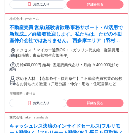
迎！ ー・ー・ー・ー・ー・ー・ー・ー・ー・ー ＜ネット環境
お気に入り
詳細を見る
における注意事項＞ ご自身のパソコンを使用していただきま
すが、 ネット環境の整備に不安な方でも オンライン研修でサ
ポートもしますので 安心してご応募ください！ ー・ー・ー・
株式会社山一ホーム
ー・ー・ー・ー・ー・ー・ー 20代30代が活躍中！！ ー・ー・
不動産売買 営業(経験者歓迎/事務サポート・AI活用で
ー・ー・ー・ー・ー・ー・ー・ー
新規成...／経験者歓迎します。私たちは、ただの不動
産仲介会社ではありません。 西多摩エリア（羽村・
青梅・福生・昭島・あきる野・日の出町・瑞穂町）に
アクセス: * マイカー通勤OK！（ガソリン代支給、従業員用駐
根差し、業歴40年。地域の地主様とも長いお付き合
車場あり） * 交通 ①JR青梅線「福生」駅より徒歩14分
[勤務地：東京都福生市加美平]
場所
いをしながら、グループ企業「山一建設」とともに、
（JR「立川」駅から「福生」駅まで乗車時間19分）、立川バ
月給400,000円 給与: 固定残業代あり：月給 ￥400,000は1か月
ス「福生第六小学校バス停（福13）」より徒歩3分 ②JR青梅
用地の仕入れから開発・造成、設計、建築、販売まで
給与
当たりの固定残業代￥91,000（40時間相当分）を含む。40時
線「羽村」駅より徒歩17分
を「一社通貫」で行うデベロッパーです。
間を超える残業代は追加で支給する。 物件の成約1件ごとにイ
求める人材: 【応募条件・歓迎条件】 * 不動産売買営業の経験
ンセンティブあり 賞与 年二回 社宅完備 JR青梅線小作駅
をお持ちの方歓迎（戸建分譲・仲介・用地・住宅営業など） *
対象
徒歩２分 １LDK 築３年 JR青梅線羽村駅徒歩７分 ２
宅地建物取引士資格をお持ちの方は優遇 【このような経験・
LDK JR中央線三鷹駅徒歩７分 ２LDK
雇用形態：
正社員
志向をお持ちの方を歓迎します】 * 売買契約、重要事項説
明、住宅ローン、資金計画などの流れを理解している方 * 反
お気に入り
詳細を見る
響対応から商談、契約、引渡しまで、お客様と丁寧に向き合
ってきた方 * 自社分譲住宅という商品力のある商材で、事務
負担を抑えながら新規成約に集中し、より高い成果と収入を
株式会社make standards
目指したい方 * 地域密着の会社で、AIや社内サポートも活用
キャッシュレス決済のインサイドセールス(フルリモ
しながら、効率よく営業成果を伸ばしたい方 * チームワーク
を大切にし、仲間と協力して最高の成果を目指せる方 これま
ート勤務)／【フルリモート勤務OK】平日５日勤務／