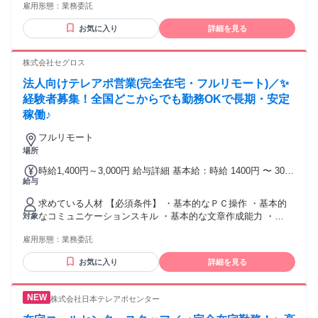
雇用形態：
業務委託
ある方 PCの基本操作（Word・Excel・メール）ができる方 ＼
こんな方にぴったり ／ フルリモートで通勤時間をなくしたい
お気に入り
詳細を見る
リモートでも適度にコミュニケーションを取りたい これまで
の経験を活かして働き方を変えたい ★あれば嬉しい経験 在
宅・リモートでのお仕事 Web制作・SaaSサービスの法人営業
株式会社セグロス
経験者 Google Workspace・Slack・Zoomなどの利用に慣れて
法人向けテレアポ営業(完全在宅・フルリモート)／✨
いる方
経験者募集！全国どこからでも勤務OKで長期・安定
稼働♪
フルリモート
場所
時給1,400円～3,000円 給与詳細 基本給：時給 1400円 〜 3000
給与
円 ※経験、能力による
求めている人材 【必須条件】 ・基本的なＰＣ操作 ・基本的
なコミュニケーションスキル ・基本的な文章作成能力 ・
対象
「toBのテレアポ経験」又は「toBの営業経験」（１年以上）
雇用形態：
業務委託
【歓迎条件】 ・スプレッドシート操作経験 ・チャットツール
Slack操作経験 ・コールシステム操作経験（弊社はcomdesk
お気に入り
詳細を見る
leadを使用しております） ・法人営業経験（１年以上） ・無
資格歓迎 ・年齢不問 ・扶養内勤務ok ・副業ok ・Wワーク歓
迎 ・ブランク歓迎 ・学歴不問 ・20代・30代の若手活躍中 ・
株式会社日本テレアポセンター
40代・50代の中高年・ミドル活躍中 【こんな方にオスス