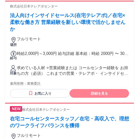
取り、アプローチできる方 〇スクリプトは準備しています
株式会社日本テレアポセンター
が、相手の話を聞き取るスキルが必要です 〇２４時間以内
法人向けインサイドセールス(在宅テレアポ)／在宅×
に、メールの返信を頂ける方 〇週 １５時間以上架電できる方
（週３日以上） 〇コールセンターなど、電話業務の経験必須
柔軟な働き方 営業経験を新しい環境で活かしません
アウトバウンドコール（有効コール１時間 ２０件以上） イン
か
バウンドの経験でも可能 【コールセンター業務経験者募
集！】 ＊資格不問／無資格歓迎 ＊復職希望者歓迎・ブランク
フルリモート
歓迎 ＊学歴不問／中卒・高校中退・高卒歓迎 ＊正社員経験不
場所
問／アルバイト・パート・契約社員だった方も歓迎 ＊20代・
時給2,000円～3,000円 給与詳細 基本給：時給 2000円 〜 3000
30代・40代・50代・60代女性活躍中 ＊ハローワークでお探し
給与
円 営業経験・成果を正当に評価。 スタート時給は経験・実績
の方も歓迎 【求める人物像】 ＊コミュニケーション能力があ
をもとに決定します！ ▼営業経験2年以上（営業実績を考慮）
る方 ＊メールで、ビジネス文書のやり取りが出来る方 ＊問題
求めている人材 ⭐営業経験または コールセンター経験を お持
時給2,000円～2,200円 ▼営業経験3年以上（リーダー・マネジ
解決能力がある方 ＊パソコンに、マイクロソフトエクセルが
ちの方（必須） これまでの営業・テレアポ・ インサイドセー
対象
メント経験歓迎） 時給2,200円～2,500円 ▼営業経験1年未満
入っており、使える方（マイクロソフトエクセルがなくても
ルス経験を活かし、 在宅で長く活躍したい方を応援します！
時給1,500円～1,900円 ▼営業経験1～2年 時給1,900円～2,000
構いませんが、ご自身で、ソフトの設定が必要です）
雇用形態：
業務委託
【下記いずれかの経験をお持ちの方】 ※（必須） ・アウトバ
円 ※法人営業・インサイドセールス・テレアポ経験をもと
ウンドのコールセンター経験 ・法人、個人向けの対面営業経
に、 選考時にスタート時給を決定します。
お気に入り
詳細を見る
験 ・オンライン商談や インサイドセールスの経験 ・SaaS／
IT／人材／広告など 無形商材の営業経験 ※業務に使用できる
PCと安定した インターネット環境を ご用意いただける方が
株式会社日本テレアポセンター
対象となります。 【現在活躍中のスタッフの特徴】 ✅現在も
在宅・業務委託でテレアポや インサイドセールスとして稼働
在宅コールセンタースタッフ／在宅・高収入で、理想
している ✅法人向けアウトバウンド経験がある ✅商談よりア
のワークライフバランスを獲得
ポイント取得が得意 ✅フルリモートの働き方を続けたい ✅週4
～5日安定して稼働したい ✅Slack・Zoomなどオンラインツー
フルリモート