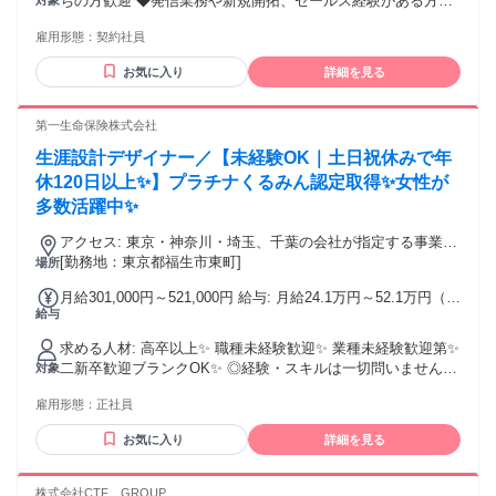
ちの方歓迎 ◆発信業務や新規開拓、セールス経験がある方は
対象
就業環境をクリアすればご自宅で業務可能！ ◎家族が転勤族
尚歓迎 ◆タイムシェア商品の説明会アポイント業務経験者は
で居住を転々とするのが辛い ⇒ 東京都・横浜市・大阪市・名
雇用形態：
契約社員
特に歓迎 ◆接客業経験者や旅行が好きな方歓迎 ◆明るく丁寧
古屋市・札幌市・広島市・福岡県…etc、 日本全国どこでも業
に、お客様との会話を楽しめる方 ◆人との会話が好きな方、
務可能です！ ◎職場が遠く通勤時間が長い ⇒ 通勤時間０
お気に入り
詳細を見る
人に喜ばれる仕事がしたい方 【必須条件】 ・パソコンの基本
分、余暇でプライベートも充実♪
操作が可能な方 ・お客さまのお話を聞きながらタイピングが
出来る方 ・ご自宅に個室があること ┗業務プライバシーを確
第一生命保険株式会社
保できるスペースを保持していること 周囲の騒音にて業務に
生涯設計デザイナー／【未経験OK｜土日祝休みで年
支障がない、室内も静かな環境を保てる 第三者が入室できな
い・窓からディスプレイが見えない環境 ・インターネット光
休120日以上✨】プラチナくるみん認定取得✨女性が
回線(自己負担で設置)を保持していること ・貸与品をご自身
多数活躍中✨
で設定可能な方 ＜光回線は以下条件必須＞ ※最低でもアップ
ロード20Mbps・ダウンロード30Mbps速度を保持しているこ
アクセス: 東京・神奈川・埼玉、千葉の会社が指定する事業所
と ※LANケーブルを使用しての有線接続が必須です。wifi環境
等 自宅から通える範囲で勤務いただき、転居を伴う異動はあ
[勤務地：東京都福生市東町]
場所
は不可(据置型Wi-Fiルータも不可) ※貸与品：デスクトップ
りません ※ご希望がございましたらご相談ください <試用期
月給301,000円～521,000円 給与: 月給24.1万円～52.1万円（固
PC・モニター・キーボード・マウス・ヘッドセット・ウェブ
間の勤務地> 入社後6ヶ月は、配属支社に近いキャリアカレッ
給与
定給与＋年4回の営業実績ボーナス） ・スペシャリティコース
カメラ
ジで研修を実施します。通勤が難しい場合、リモート受講も
月給最大52.1万円 ・アドバンスコース 月給30.1万円～（32.1
相談可能です。7ヶ月以降は東京・神奈川・埼玉、千葉に所在
求める人材: 高卒以上✨ 職種未経験歓迎✨ 業種未経験歓迎第✨
万円～） ・ベーシックコース 月給24.1万円～（26.1万円～）
する営業オフィスの勤務となります。
二新卒歓迎ブランクOK✨ ◎経験・スキルは一切問いません。
対象
※（）は東京23区内の場合 入社時のコースに応じた月額給与
✼┈┈┈┈┈┈┈┈┈┈┈┈┈┈┈┈┈┈┈✼
◎社会人経験10年以上の方も歓迎します。 ＼✨ひとつでも当
となり、コースは選考結果（面接・当社所定の試験・前職給
雇用形態：
正社員
てはまる方は大歓迎！✨／ ◆ライフステージが変わっても働
与等）をもとに決定されます。各コースの詳細は面接時に説
き続けたい方 ◆未経験から知識を身につけたい方 ◆安定企業
明させていただきます。 【給与シミュレーション✨】 月給28
お気に入り
詳細を見る
で腰を据えたい方 ◆努力が評価される環境で働きたい方 ＝＝
万円の場合：年収441万円／入社2年目 月給52万円の場合：年
どんな方でも活躍できます！＝＝ 89％のメンバーが営業未経
収801万円／入社5年目 ✼┈┈┈┈┈┈┈┈┈┈┈┈┈┈┈┈┈┈┈✼
験入社です。先輩たちの前職は、販売職・事務職・介護士・
株式会社CTF GROUP