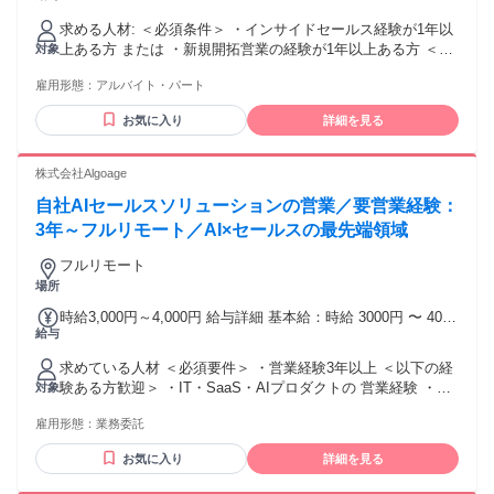
求める人材: ＜必須条件＞ ・インサイドセールス経験が1年以
上ある方 または ・新規開拓営業の経験が1年以上ある方 ＜歓
対象
迎条件＞ ・Excel、スプレッドシートの使い方が分かる方
雇用形態：
アルバイト・パート
（入力操作が不自由なく出来れば、関数が使い方まで分から
なくてもOK） ・コミュニケーションツール（Slack)の使用に
お気に入り
詳細を見る
抵抗のない方 ・顧客対応においてヒアリング～提案まで行っ
た経験のある方 ▼こんな方に向いています ・会話の中からニ
ーズを引き出すことが得意な方 ・感覚ではなく「なぜ上手く
株式会社Algoage
いったか」を言語化できる方 ・数字や改善を意識しながら働
自社AIセールスソリューションの営業／要営業経験：
きたい方 ▼この仕事で身につくスキル ・ヒアリング力／課題
発見力 ・再現性のあるトーク設計スキル ・インサイドセール
3年～フルリモート／AI×セールスの最先端領域
スの基礎～応用スキル
フルリモート
場所
時給3,000円～4,000円 給与詳細 基本給：時給 3000円 〜 4000
給与
円 スキル・経験に応じて決定
求めている人材 ＜必須要件＞ ・営業経験3年以上 ＜以下の経
験ある方歓迎＞ ・IT・SaaS・AIプロダクトの 営業経験 ・イ
対象
ンサイドセールスの経験 ・スタートアップでの勤務経験 ＜こ
雇用形態：
業務委託
んな方に向いています＞ ・最新のAIツールを自ら試し 活用す
ることが楽しいと感じる方 ・自ら課題を見つけ、 仮説を立て
お気に入り
詳細を見る
て行動できる方 ・決まったやり方に縛られず、 常に改善し続
けたい方 ・成果で評価される環境に やりがいを感じる方 ・