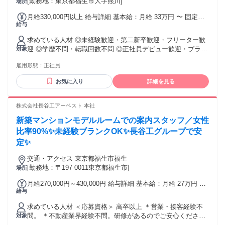
[勤務地：東京都福生市大字熊川]
場所
トについて ￣￣￣￣￣￣￣￣￣￣￣￣￣￣￣￣￣￣ 男女比：
月給330,000円以上 給与詳細 基本給：月給 33万円 〜 固定残
男性21％、女性79％ 平均年齢：33歳 有給取得率：100％ 前職
給与
業代：あり 【一律手当】 全員に一律で支払われる通勤・皆
の経験職種： ITベンチャー人事 不動産会社の秘書、営業 アパ
勤・家族手当金額：あり 全員に一律で支払われるその他手当
レル人事 求人広告代理店 人材紹介会社 など
求めている人材 ◎未経験歓迎・第二新卒歓迎・フリーター歓
金額：なし 月給33万円以上＋賞与年2回＋各種手当 ※経験・
迎 ◎学歴不問・転職回数不問 ◎正社員デビュー歓迎・ブラン
対象
年齢・能力を考慮のうえ、決定いたします。 ※固定残業代
クOK！ ◎社会人経験10年以上の方も歓迎！ 【9割が未経験か
（月42時間／7万7171円～）含む。超過分は別途全額支給しま
雇用形態：
正社員
らのスタート！】 現在在籍している9割以上は未経験スター
す。 ・昇給年1回（4月） ・賞与年2回（7月・12月） ・交通
ト！ 先輩たちの前職は、設備工事スタッフや警備員、エンジ
費全額支給 ・残業手当（超過分） ・家族手当 ・役職手当
お気に入り
詳細を見る
ニア、飲食店勤務やアパレル・スポーツ用品店の販売員、営
業マン、保育士さんなど非常にバラエティ豊か。 未経験の方
も安心してスタートできる環境です！
株式会社長谷工アーベスト 本社
新築マンションモデルルームでの案内スタッフ／女性
比率90%✨未経験ブランクOK✨長谷工グループで安
定✨
交通・アクセス 東京都福生市福生
[勤務地：〒197-0011東京都福生市]
場所
月給270,000円～430,000円 給与詳細 基本給：月給 27万円 〜
給与
43万円 固定残業代：なし 【一律手当】 全員に一律で支払わ
れる通勤・皆勤・家族手当金額：なし 全員に一律で支払われ
求めている人材 ＜応募資格＞ 高卒以上 ＊営業・接客経験不
るその他手当金額：なし
問。 ＊不動産業界経験不問。研修があるのでご安心くださ
対象
い。 ＊資格（宅建等）保有者歓迎。資格、経験活かせます。