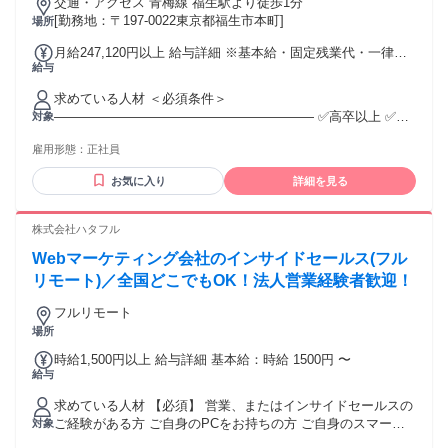
交通・アクセス 青梅線 福生駅より徒歩1分
[勤務地：〒197-0022東京都福生市本町]
場所
月給247,120円以上 給与詳細 ※基本給・固定残業代・一律手
給与
当の総額 基本給：月給 17万500円 〜 固定残業代：あり 1ヶ月
あたり5万1620円 〜（固定残業時間：1ヶ月あたり33時間）
求めている人材 ＜必須条件＞
固定残業時間を超えた勤務時間については別途残業代を支給
―――――――――――――――――――― ✅高卒以上 ✅普
対象
する 【一律手当】 全員に一律で支払われる通勤・皆勤・家族
通自動車免許（AT限定可） ✅簡単なPC操作のできる方 ＜歓
手当金額：なし 全員に一律で支払われるその他手当金額：あ
雇用形態：
正社員
迎条件＞ ―――――――――――――――――――― ✅宅地
り 1ヶ月あたり2万5000円 ※年齢・経験・資格を考慮し決定致
建物取引士資格（資格手当あり） ||◤￣￣￣￣￣￣￣￣￣￣￣
します。 ◆一律営業職群手当2万5000円 ◆昇給あり（人事考
お気に入り
詳細を見る
￣￣￣￣￣◥|| 経験や資格だけでなく、 お人柄を重視した採
課による） ◆賞与年2回 ◆宅建資格手当
用を行っております。 未経験からでも素直に、貪欲に知識を
吸収していける方が活躍できる職場です。 ||◣＿＿＿＿＿＿＿
株式会社ハタフル
＿＿＿＿＿＿＿＿＿◢||
Webマーケティング会社のインサイドセールス(フル
リモート)／全国どこでもOK！法人営業経験者歓迎！
フルリモート
場所
時給1,500円以上 給与詳細 基本給：時給 1500円 〜
給与
求めている人材 【必須】 営業、またはインサイドセールスの
ご経験がある方 ご自身のPCをお持ちの方 ご自身のスマート
対象
フォンをお持ちの方 ご自宅に光回線のインターネット環境が