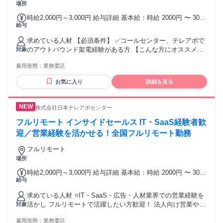
ルを 使用した業務経験がある 現在稼働中の案件から新しい案
場所
件への 切り替えをご検討中の方や、 これまでの営業・コール
時給2,000円～3,000円 給与詳細 基本給：時給 2000円 〜 3000
センター 経験を活かして長期的に 活躍したい方も応援しま
給与
円 営業経験・成果を正当に評価。 スタート時給は経験・実績
す！
をもとに決定します！ ▼営業経験2年以上（営業実績を考慮）
求めている人材 【必須条件】 ✅コールセンター、テレアポで
時給2,000円～2,200円 ▼営業経験3年以上（リーダー・マネジ
のアウトバウンド架電経験がある方 【こんな方にオススメ】
対象
メント経験歓迎） 時給2,200円～2,500円 ▼営業経験1年未満
✅BtoBテレアポ経験がある方（SaaS／HR／DX商材など）
時給1,500円～1,900円 ▼営業経験1～2年 時給1,900円～2,000
雇用形態：
業務委託
✅SalesforceなどCRMツールの使用経験がある方 ✅ BtoC商材
円 ※法人営業・インサイドセールス・テレアポ経験をもと
（保険・不動産・スクール等）での アウトバウンド架電経験
に、 選考時にスタート時給を決定します。
お気に入り
詳細を見る
がある方も歓迎 【応募条件】 ✅ご自身のPCがありインターネ
ット環境が問題ない方 （リモートワークのため
株式会社日本テレアポセンター
フルリモート インサイドセールス IT・SaaS経験者歓
迎／営業経験を活かせる！全国フルリモート勤務
フルリモート
場所
時給2,000円～3,000円 給与詳細 基本給：時給 2000円 〜 3000
給与
円 営業経験・成果を正当に評価。 スタート時給は経験・実績
をもとに決定します！ ▼営業経験2年以上（営業実績を考慮）
求めている人材 ⭐IT・SaaS・広告・人材業界での営業経験を
時給2,000円～2,200円 ▼営業経験3年以上（リーダー・マネジ
活かし フルリモートで活躍したい方歓迎！ 法人向け営業やイ
対象
メント経験歓迎） 時給2,200円～2,500円 ▼営業経験1年未満
ンサイドセールス、 テレアポ経験をお持ちの方を積極採用し
時給1,500円～1,900円 ▼営業経験1～2年 時給1,900円～2,000
雇用形態：
業務委託
ています。 【下記いずれかの経験があればOK】 ✅SaaS・IT