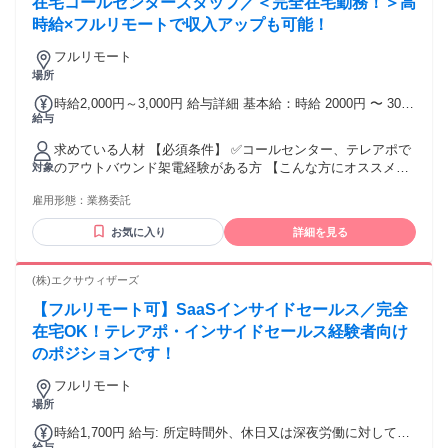
メ！】 ・複数案件の対応が可能な方 ・責任感を持って働ける
在宅コールセンタースタッフ／＜完全在宅勤務！＞高
方 ・成長意欲のある方 ・法人営業のご経験がある方 ・toBの
時給×フルリモートで収入アップも可能！
テレアポのご経験がある方 ・メリハリをつけて働きたい方 ・
楽しく働きたい方
フルリモート
場所
時給2,000円～3,000円 給与詳細 基本給：時給 2000円 〜 3000
給与
円 営業経験・成果を正当に評価。 スタート時給は経験・実績
をもとに決定します！ ▼営業経験2年以上（営業実績を考慮）
求めている人材 【必須条件】 ✅コールセンター、テレアポで
時給2,000円～2,200円 ▼営業経験3年以上（リーダー・マネジ
のアウトバウンド架電経験がある方 【こんな方にオススメ】
対象
メント経験歓迎） 時給2,200円～2,500円 ▼営業経験1年未満
✅BtoBテレアポ経験がある方（SaaS／HR／DX商材など）
時給1,500円～1,900円 ▼営業経験1～2年 時給1,900円～2,000
雇用形態：
業務委託
✅SalesforceなどCRMツールの使用経験がある方 ✅ BtoC商材
円 ※法人営業・インサイドセールス・テレアポ経験をもと
（保険・不動産・スクール等）での アウトバウンド架電経験
に、 選考時にスタート時給を決定します。
お気に入り
詳細を見る
がある方も歓迎 【応募条件】 ✅ご自身のPCがありインターネ
ット環境が問題ない方 （リモートワークのため）
(株)エクサウィザーズ
【フルリモート可】SaaSインサイドセールス／完全
在宅OK！テレアポ・インサイドセールス経験者向け
のポジションです！
フルリモート
場所
時給1,700円 給与: 所定時間外、休日又は深夜労働に対して支
給与