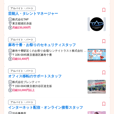
アルバイト・パート
芸能人・タレントマネージャー
株式会社TAP
東京都港区赤坂
月給230,000円
アルバイト・パート
麻布十番・お祭りのセキュリティスタッフ
⿇布⼗番駅近くのお祭り会場/シンテイトラスト株式会社 渋
谷支社
〒106-0045東京都港区麻布十番
日給10,400円
アルバイト・パート
オフィス移転のサポートスタッフ
株式会社プレンティー
〒150-0043東京都渋谷区道玄坂
日給10,000円以上
アルバイト・パート
インターネット配信・オンライン接客スタッフ
渋谷事務所