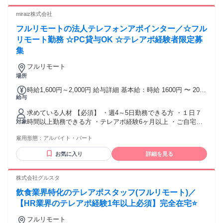
miraiz株式会社
フルリモートの法人テレフォンアポインター／☆フル
リモート勤務 ☆PC貸与OK ☆テレアポ経験者限定募
集
フルリモート
場所
時給1,600円～2,000円 給与詳細 基本給：時給 1600円 〜 2000
給与
円 ■時給：1600円〜 ■インセンティブあり
求めている人材 【必須】 ・週4～5日勤務できる方 ・１日７
時間以上勤務できる方 ・テレアポ経験6ヶ月以上 ・ご自宅の
対象
ネットワーク環境が整っている方 （オンラインでの打ち合わ
雇用形態：
アルバイト・パート
せが多いため 良好なWi-Fi環境が必要です。） 性別の条件と
理由：女性歓迎（ポジティブアクション）
お気に入り
詳細を見る
株式会社グルスタ
飲食業界特化のテレアポスタッフ(フルリモート)／
【HR業界のテレアポ経験1年以上必須】完全在宅⭐
フルリモート