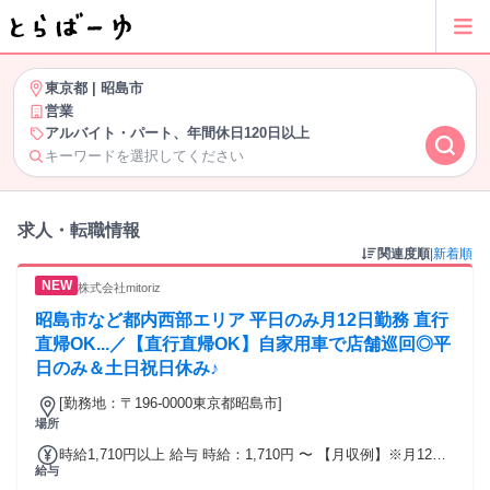
東京都
|
昭島市
営業
アルバイト・パート、年間休日120日以上
キーワードを選択してください
求人・転職情報
関連度順
|
新着順
株式会社mitoriz
昭島市など都内西部エリア 平日のみ月12日勤務 直行
直帰OK...／【直行直帰OK】自家用車で店舗巡回◎平
日のみ＆土日祝日休み♪
[勤務地：〒196-0000東京都昭島市]
場所
時給1,710円以上 給与 時給：1,710円 〜 【月収例】※月12日
給与
勤務 月給14万3,640円＋別途手当 (時給1710円×7時間×月12日