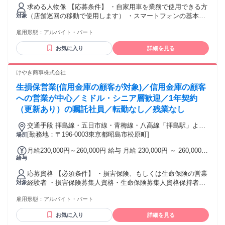
勤務) ■交通費全額支給 ※ガソリン代当社規定により支給 ※そ
求める人物像 【応募条件】 ・自家用車を業務で使用できる方
の他：駐車場代・高速代全額実費支給 ■車両手当有り(規定あ
（店舗巡回の移動で使用します） ・スマートフォンの基本操
対象
り) 試用期間 試用期間：あり 期間：2ヶ月 条件：本採用時と
作ができる方 （報告業務で使用します） 特別な資格や経験は
同様 同待遇
雇用形態：
アルバイト・パート
不要です。 研修や同行サポートがあるため、 安心してスター
トできます。 【こんな方におすすめ！】 ・美容商品や日用品
お気に入り
詳細を見る
が好きな方 ・ドラッグストアやスーパーで 働いた経験を活か
したい方 ・平日のみで家庭と両立したい方 ・売場づくりや商
品陳列が好きな方 ・コツコツ作業が得意な方 直行直帰の働き
けやき商事株式会社
方なので、 家事やプライベートと両立しながら 無理なく続け
生損保営業(信用金庫の顧客が対象)／信用金庫の顧客
られるお仕事です。 学歴 学歴不問
への営業が中心／ミドル・シニア層歓迎／1年契約
（更新あり）の嘱託社員／転勤なし／残業なし
交通手段 拝島線・五日市線・青梅線・八高線「拝島駅」より
徒歩1分
[勤務地：〒196-0003東京都昭島市松原町]
場所
月給230,000円～260,000円 給与 月給 230,000円 ～ 260,000円
給与
年収：3,680,000円～4,160,000円
応募資格 【必須条件】 ・損害保険、もしくは生命保険の営業
経験者 ・損害保険募集人資格・生命保険募集人資格保持者
対象
【歓迎条件】 ・損害保険会社やプロ代理店での経験をお持ち
雇用形態：
アルバイト・パート
の方 高校卒以上
お気に入り
詳細を見る