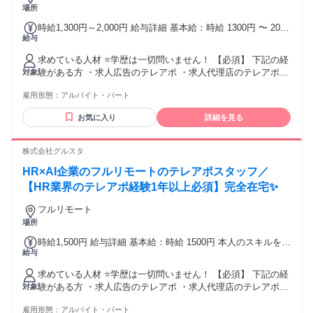
場所
時給1,300円～2,000円 給与詳細 基本給：時給 1300円 〜 2000
給与
円 本人のスキルを考慮して決定いたします！ （アポ獲得数に
応じて時給が変動） 「フルタイムじゃなくても、しっかり安
求めている人材 ⭐学歴は一切問いません！ 【必須】 下記の経
定収入！」 「頑張りに応じて時給もぐんぐんUP！」
験がある方 ・求人広告のテレアポ ・求人代理店のテレアポ
対象
・スカウトサービスのテレアポ ・人材紹介のテレアポ ・人材
雇用形態：
アルバイト・パート
派遣のテレアポ ・採用代行会社でのテレアポ ・研修／人材育
成ツールのテレアポ テレフォンアポインター、カスタマーセ
お気に入り
詳細を見る
ンター、お客様サポート、 コールセンター、コールスタッ
フ、電話応対、電話案内などの経験が活かせます！
株式会社グルスタ
HR×AI企業のフルリモートのテレアポスタッフ／
【HR業界のテレアポ経験1年以上必須】完全在宅✨
フルリモート
場所
時給1,500円 給与詳細 基本給：時給 1500円 本人のスキルを考
給与
慮して決定いたします！ （アポ獲得数に応じて時給が変動）
「フルタイムじゃなくても、しっかり安定収入！」 「頑張り
求めている人材 ⭐学歴は一切問いません！ 【必須】 下記の経
に応じて時給もぐんぐんUP！」
験がある方 ・求人広告のテレアポ ・求人代理店のテレアポ
対象
・スカウトサービスのテレアポ ・人材紹介のテレアポ ・人材
雇用形態：
アルバイト・パート
派遣のテレアポ ・採用代行会社でのテレアポ ・研修／人材育