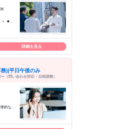
OK
での勤務
いい ・
詳細を見る
/平日のみ
い ・即
リーター
務)|平日午後のみ
ブランク
バー（問い合わせ対応・日程調整）
////////////////////////
基づいた報