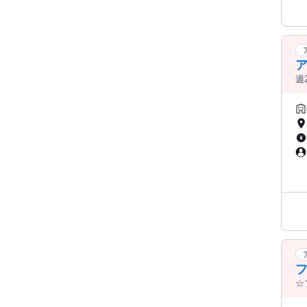
週
迎
い
☆