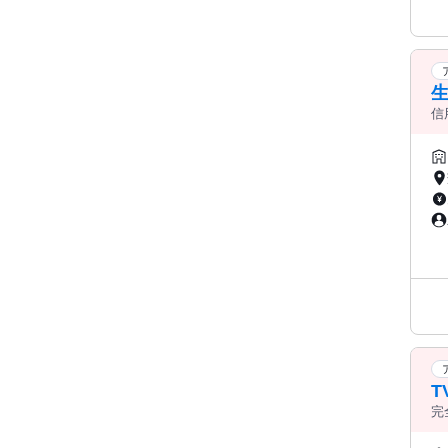
生
信
に 
方
T
完