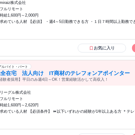
miraiz株式会社
フルリモート
時給1,600円～2,000円
求めている人材 【必須】 ・週4～5日勤務できる方 ・１日７時間以上勤務で
テレアポ経験6ヶ月以上 ・ご自宅のネットワーク環境が整っている方 （オン
の打ち合わせが多いため 良好なWi-Fi環境が必要です。） 性別の条件と理由：女性歓
迎（ポジティブアクション）
お気に入り
アルバイト・パート
完全在宅 法人向け IT商材のテレフォンアポインター
経験者採用】平日のみ週4日～OK！営業経験活かして高収入！
リーグル株式会社
フルリモート
時給1,600円～2,620円
求めている人材 【必須条件】 ⏩以下いずれかの経験が1年以上ある方 ＊テ
ペレーター ＊アウトバウンドコール ＊営業経験 ＊コールセンター ＊インサ
ルス ⏩新規開拓やアポ獲得など、 結果を全力で追った経験がある方！ ⏩法人のお客様
の 電話対応に抵抗がない方 ⏩個人PCにて面接にご参加いただける方 （スマートフ