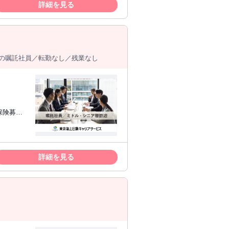
詳細を見る
やスキルを
して行動
の嘱託社員／転勤なし／残業なし
保険募集
キャリアを
戦できる点
詳細を見る
にスキルを
慣
えるなど、