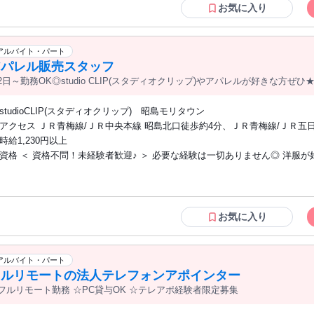
な一次対応ができる方：会社の窓口として丁寧かつ誠実なコミュニケーショ
お気に入り
る方 * 粘り強く調整できる方：お客様の状況に寄り添い、商談化に向けた日
できる方 * 自ら改善提案ができる方：数値やログを見ながら主体的に発信でき
こんな方にピッタリの職場です * これまでの経験を活かし、工夫や裁量のある仕事に
アルバイト・パート
挑戦したい方 * フルリモートでも正確なデータ入力・丁寧な事務対応に自信が
アパレル販売スタッフ
最新のITツールに触れながらチームで目標達成するのが好きな方 * 子育てや
2日～勤務OK◎studio CLIP(スタディオクリップ)やアパレルが好きな方
！
立しながら、スキルを活かしてハイレベルな仕事がしたい方
studioCLIP(スタディオクリップ) 昭島モリタウン
アクセス ＪＲ青梅線/ＪＲ中央本線 昭島北口徒歩約4分、ＪＲ青梅線/ＪＲ五日
神北口徒歩約18分、西武拝島線/西武新宿線 西武立川南口徒歩約23分
時給1,230円以上
資格 ＜ 資格不問！未経験者歓迎♪ ＞ 必要な経験は一切ありません◎ 洋服が好き･アパ
レルに興味がある チャレンジしてみたい… そんな気持ちがあれば大歓迎です！ ▼
んな方にピッタリ！ ▼ ＊アパレルが好き ＊人と話すことが好き ＊安定の大
長く活躍したい ＊アルバイトから正社員を目指したい ＊ブランク明けの仕
る ▼ こんな経験が活かせます ▼ ＊ファッション業界での接客サービス └アパレル
お気に入り
販売、古着屋販売、 子供服販売 ＊百貨店やデパート、ショッピングモール での接
客・販売 ＊化粧品、コスメ、美容系の接客販売 ＊飲食店（カフェ、喫茶店
ど） ＊ホテル受付、結婚式、ブライダル、 ウェディング、エステサロン関連サービス
アルバイト・パート
業 ＊事務職、営業職、保険営業、コールセンター ・未経験者歓迎 ・経験者歓迎 ・学
フルリモートの法人テレフォンアポインター
生歓迎 ・フリーター歓迎 ・ブランクOK ・女性が活躍中の職場
フルリモート勤務 ☆PC貸与OK ☆テレアポ経験者限定募集