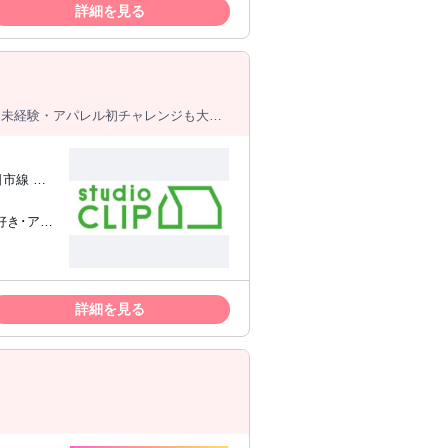
ンが取れ
詳細を見る
程調整が
る方 ■
ある方 *
家事と両
ぜひ★未経験・アパレル初チャレンジも大歓
市線 中
 こ
手企業で
事を探して
詳細を見る
、居酒屋な