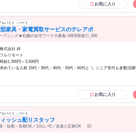
スーパーで 働いた経験を活かしたい方 ・平日のみで家庭と両立したい方 ・売場づく
お気に入り
りや商品陳列が好きな方 ・コツコツ作業が得意な方 直行直帰の働き方なので、 家事
やプライベートと両立しながら 無理なく続けられるお仕事です
アルバイト・パート
大型家具・家電買取サービスのテレアポ
ープニング★札幌の在宅ワーク大募集♪WEB面接◎_005
株式会社 絆
フルリモート
時給1,300円～3,500円
求めている人材 20代・30代・40代・50代・60代と ＼ シニア世代も多数活躍中
未経験者さんも大歓迎！ ■フリーターさん大歓迎！ ■第2新卒の方も歓迎！ 
ず大歓迎～★ ＜＜こんな方にオススメ！！＞＞ ☆子供を預けられないから外で働けな
い ★通勤や外出が面倒くさい ☆自分のペースで稼ぎたい ★隙間時間や、短期で
すぐ効率よくガッツリ稼ぎたい！ などなど皆さん大歓迎♪ ＜在宅ワークについて＞ ■
お気に入り
インターネット環境条件 ・光回線の方のみ ※下記ネット環境に該当する方は、 弊社
システムの関係で不可となります ・SoftBank 光 ・SoftBank Air ・OCN光 ・ニューロ
光 ・Wi-Fi
アルバイト・パート
ティッシュ配りスタッフ
発・短期～長期OK／日払い可／友達と応募OK 【0