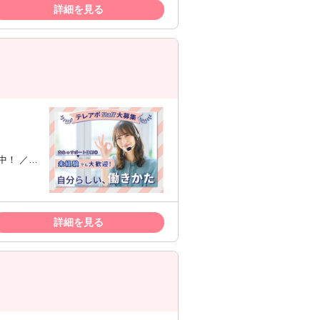
詳細を見る
。 学歴 学歴不問
！ ／ ■
■男女問わ
も 今
詳細を見る