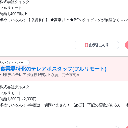
株式会社クイック
job_interview/ ※リンク先に飛べない場合はURLを ブラウザに貼っ
フルリモート
時給1,400円以上
求めている人材 【必須条件】 ◆高卒以上 ◆PCのタイピングが無理なくス
きる方 ◆自宅に安定したインターネット環境（光回線等）が整っている方 
ずれかの経験がある方 ・営業経験（業界不問・年数不問） ・アウトバウン
ポ・コールセンター経験 ・カスタマーサクセス・カスタマーサポート・イン
ールスの経験 【歓迎する経験・スキル】 ◆人材業界（求人広告、人材紹介、人材派遣
お気に入り
など）での勤務経験 ◆目標や建値を追いかけることが好きな方、達成感を得
きな方
アルバイト・パート
食業界特化のテレアポスタッフ(フルリモート)
HR業界のテレアポ経験1年以上必須】完全在宅⭐
株式会社グルスタ
フルリモート
時給1,300円～2,000円
求めている人材 ⭐学歴は一切問いません！ 【必須】 下記の経験がある方 ・求人広告
のテレアポ ・求人代理店のテレアポ ・スカウトサービスのテレアポ ・人材
レアポ ・人材派遣のテレアポ ・採用代行会社でのテレアポ ・研修／人材育
のテレアポ テレフォンアポインター、カスタマーセンター、お客様サポート、 コール