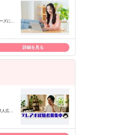
てご覧下さい。
ムーズにで
◆以下、い
ドのテレア
サイドセ
詳細を見る
るのが好
紹介のテ
成ツール