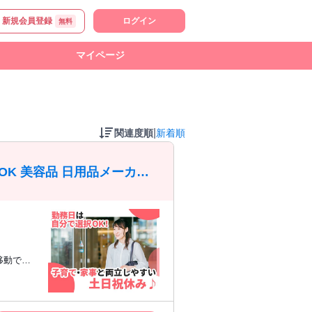
新規会員登録
ログイン
無料
マイページ
|
関連度順
新着順
OK 美容品 日用品メーカー
移動で使
ートできま