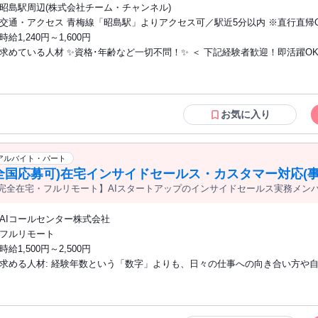
昭島駅周辺(株式会社チーム・チャンネル)
交通・アクセス 青梅線「昭島駅」よりアクセス可／駅近5分以内 ※直行直帰
時給1,240円～1,600円
求めている人材 ✨資格･年齢など一切不問！✨ ＜ 下記経験者歓迎！即活躍OK ＞ ★街
頭でのチラシやティッシュ配り ★プラカード持ち ★イベントやコンサート
★接客や販売の仕事 （例：居酒屋･カフェ･コンビニ･ スーパー･ホテル･アパレル･ ア
ミューズメント･パチンコなど） ＜ こんな方におススメ！ ＞ ・サクッと手軽に稼ぎた
い ・シフトの柔軟性がいいところで働きたい ・覚えやすいシンプルな仕事が
お気に入り
日払いがあるところで働きたい ・友達と一緒に応募･勤務したい ・土日のみ
で働きたい ・駅前の通勤しやすい場所で働きたい ・履歴書無しで即面接した
勤務開始したい //////////////////////////////////////// ・学歴不問 （高卒･専門卒･短大卒･大卒
アルバイト・パート
問わず歓迎） ・学生歓迎、高校生ok （短大・専門・大学など問わず） ・フ
全国応募可)在宅インサイドセールス・カスタマー対応(事
歓迎 （副業･ＷワークOK） ・第二新卒歓迎 ・主婦･主夫歓迎、前職からの
完全在宅・フルリモート】AIスタートアップのインサイドセールス実務メン
OK （扶養内勤務OK） ・アルバイト･パートデビュー歓迎 ////////////////
AIコールセンター株式会社
フルリモート
時給1,500円～2,500円
求める人材: 経験年数という「数字」よりも、日々の仕事への向き合い方や自律的な行
動を大切にしています。 ■ 歓迎するスキル・経験 * コールセンター・インサイドセー
ルスでの実務経験 * データ集計・分析の経験（KPIの推移を追える、数値に
告ができる方） * マニュアル作成・業務改善の経験 ■ こんな方を求めています * 誠実