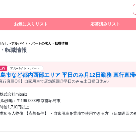
お気に入りリスト
応募済みリスト
勤なし
>
アルバイト・パートの求人・転職情報
・転職情報
EW
アルバイト・パート
島市など都内西部エリア 平日のみ月12日勤務 直行直帰
直行直帰OK】自家用車で店舗巡回◎平日のみ＆土日祝日休み♪
舗巡回ラウンダー dtf
株式会社mitoriz
[勤務地：〒196-0000東京都昭島市]
時給1,710円以上
求める人物像 【応募条件】 ・自家用車を業務で使用できる方 （店舗巡回の
用します） ・スマートフォンの基本操作ができる方 （報告業務で使用します） 特別
な資格や経験は不要です。 研修や同行サポートがあるため、 安心してスタ
。 【こんな方におすすめ！】 ・美容商品や日用品が好きな方 ・ドラッグストアや