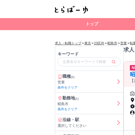
トップ
求人・転職トップ
>
東京
>
23区外
>
昭島市
>
営業
>
転
求人
キーワード
N
昭
職種
(6)
【
店
営業
条件をクリア
勤務地
(1)
昭島市
条件をクリア
沿線・駅
選択してください
す