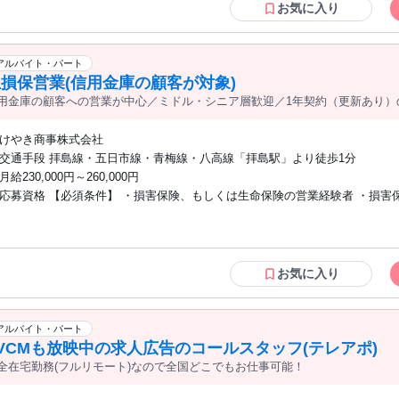
ォン不可） ⏩在宅勤務に必要な環境を整えられる方 ・安定したインターネット回線
お気に入り
（上り下り50Mbps以上／ 有線LAN接続必須） ・静かな個室で勤務できる環境 ※必要
に応じて有線LANの支給あり 【歓迎条件】 ⏩法人向けアウトバウンドや テレアポ経験
を活かしたい方 ⏩成果を重視し、自分の力で評価されたい方 ⏩新しい知識
アルバイト・パート
積極的に吸収し、 自己成長を目指せる方 ⏩自己管理を徹底し、 在宅でも効率的に業
損保営業(信用金庫の顧客が対象)
務を進められる方 ⏩専門性を磨き、キャリアUPを目指す方 ⏩数値目標に対
用金庫の顧客への営業が中心／ミドル・シニア層歓迎／1年契約（更新あり）
を見直したり、 自分の成果につながった理由を 言葉にできる方 ⏩KPI設計や業務改善
関わった経験がある方！ ⏩トークスクリプトの改善、 ナレッジ共有の経験がある
けやき商事株式会社
方！ ⏩数値や状況から課題を整理し、 仮説を立てて改善に つなげることが好きな
交通手段 拝島線・五日市線・青梅線・八高線「拝島駅」より徒歩1分
！ ･━━･･━━･･━━･･━━･･━━ ╭━━━━━━━━━━━━╮ 活躍中のスタッ
月給230,000円～260,000円
フの声 ╰━━━ｖ━━━━━━━━╯ ◆入社1年半（30代後半・女性） 前職は不動産
応募資格 【必須条件】 ・損害保険、もしくは生命保険の営業経験者 ・損害
営業の仕事をしていました。 主人の転勤を機に地方へ引っ越しましたが、 
人資格・生命保険募集人資格保持者 【歓迎条件】 ・損害保険会社やプロ代理店での経
途切れさせたくないと思い 完全在宅勤務のこちらに応募しました。 近隣では希望する
験をお持ちの方 高校卒以上
仕事が少ない中、 地方に住みながら営業経験を活かして 高時給の仕事に挑
に とても魅力を感じました。 最初はITの知識もほとんどなく、 在宅で成果を出せる
お気に入り
か不安もありましたが、 マネージャーのフィードバックを受けながら 着実
磨くことができました。 ママになってからも 完全在宅で1日7時間勤務もできるので、
子どもの保育園のお迎えにも間に合い、 家庭と両立しながら働けています。 業務に
アルバイト・パート
れてからは、 複数社の営業代行を支援したり、 プロジェクトを任せてもら
VCMも放映中の求人広告のコールスタッフ(テレアポ)
やりがいをもって働けています。 今後はマネジメントにも挑戦しながら、 さらに成長
全在宅勤務(フルリモート)なので全国どこでもお仕事可能！
していきたいです！ ┏────────────┓ その他のアルバイト 社員インタビューは
こちら ┗────────────┛ https://leagle.co.jp/column/category/part-time-