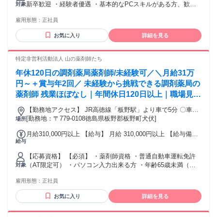
新卒歓迎 ・経験者優遇 ・基本的なPCスキルがある方、歓迎
対象
は別途残業代を支給する 【一律手当】 全員に一律で支払われ
└Excel、Word、PowerPoint 【必須】 普免(AT限定可) ■こん
る通勤・皆勤・家族手当金額：なし 全員に一律で支払われる
雇用形態：
正社員
な方にぴったり！ ・コツもく作業が得意 ・未経験から挑戦し
その他手当金額：なし ※経験・スキルを考慮のうえ、決定
たい ・プライベートも大切にしたい ・地元で長く働きたい
【手当】 ■住宅手当：家賃の35％を補助 (社内規定あり) 試
お気に入り
詳細を見る
用・研修期間：3ヶ月 試用・研修期間の条件：本採用と同じ
特定非営利活動法人 山の薬剤師たち
年休120日の調剤薬局薬剤師/未経験可／＼月給31万
円～＋賞与年2回／ 未経験から挑戦できる調剤薬局の
薬剤師 残業ほぼなし｜年間休日120日以上｜職場見学
OK
【勤務地アクセス】 JR高徳線「板野駅」より車で5分 〇車通
勤OK（駐車場有） 〇公用車あり
[勤務地：〒779-0108徳島県板野郡板野町犬伏]
場所
月給310,000円以上 【給与】 月給 310,000円以上 【給与備
給与
考】 ※給与は経験・能力等を考慮いたします ※一律資格手当
（30,000円）含む
【応募資格】 【必須】 ・薬剤師資格 ・普通自動車運転免許
（AT限定可） ・パソコン入力出来る方 ・年齢65歳未満（例
対象
外事由1号：定年65歳のため） ＜歓迎＞ ・在宅医療の業務経
雇用形態：
正社員
験 ・管理薬剤師の勤務経験
お気に入り
詳細を見る