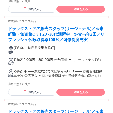
雇用形態：
正社員
後、資格取得を目指すことも可能。研修や講習会もあり。 ※
合） 【経験者A】小売業経験者(登録販売者)) 293,300円～
同業界からの転職者が増えてきており、入社後活躍に繋がっ
344,300円 （29ｈ分時間外手当含む。実際の残業時間16.5ｈ）
お気に入り
詳細を見る
ています。もちろん異業界からの応募や、第二新卒者も含め
※赴任住宅手当3万円込み（家賃6万円の物件入居の場合）
て募集中です。
【経験者B】小売業で店長・マネジメント職経験者(登録販売
株式会社コスモス薬品
者)) 309,300円～376,200円 （39ｈ分時間外手当含む。実際の
残業時間22ｈ） ※赴任住宅手当3万円込み（家賃6万円の物件
ドラッグストアの販売スタッフ(リージョナル)／≪未
入居の場合） 勤務形態やエリアによって異なります。 詳細に
経験・無資格OK！20~30代活躍中！≫賞与年2回／リ
ついては【勤務地範囲と給与について】をご確認ください。
フレッシュ休暇取得率100％／研修制度充実
[勤務地：徳島県美馬市脇町]
場所
月給212,000円～302,000円 給与詳細 ▼［リージョナル勤務］
給与
(転居あり地域限定 原則ベース府県の隣接まで) 【未経験者】
（残業時間 月2h程度） 247,000円～277,000円 【スキルアッ
応募条件 ――意欲次第で未経験者もOK！―― ◎要普通自動
プコース】早期キャリアアップを目指したい方向け 271,000円
車免許 ◎高卒以上 ◎小売業経験者や登録販売者の資格をお持
対象
～317,600円 （15ｈ分時間外手当含む。実際の残業時間11
ちの方・マネジメント経験者歓迎！ ◎U・Iターン歓迎 ※入社
ｈ） ※赴任住宅手当3万円込み（家賃6万円の物件入居の場
雇用形態：
正社員
後、資格取得を目指すことも可能。研修や講習会もあり。 ※
合） 【経験者A】小売業経験者(登録販売者)) 293,300円～
同業界からの転職者が増えてきており、入社後活躍に繋がっ
344,300円 （29ｈ分時間外手当含む。実際の残業時間16.5ｈ）
お気に入り
詳細を見る
ています。もちろん異業界からの応募や、第二新卒者も含め
※赴任住宅手当3万円込み（家賃6万円の物件入居の場合）
て募集中です。
【経験者B】小売業で店長・マネジメント職経験者(登録販売
株式会社コスモス薬品
者)) 309,300円～376,200円 （39ｈ分時間外手当含む。実際の
残業時間22ｈ） ※赴任住宅手当3万円込み（家賃6万円の物件
ドラッグストアの販売スタッフ(リージョナル)／≪未