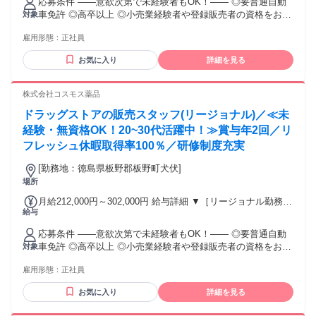
応募条件 ――意欲次第で未経験者もOK！―― ◎要普通自動
プコース】早期キャリアアップを目指したい方向け 271,000円
車免許 ◎高卒以上 ◎小売業経験者や登録販売者の資格をお持
対象
～317,600円 （15ｈ分時間外手当含む。実際の残業時間11
ちの方・マネジメント経験者歓迎！ ◎U・Iターン歓迎 ※入社
ｈ） ※赴任住宅手当3万円込み（家賃6万円の物件入居の場
雇用形態：
正社員
後、資格取得を目指すことも可能。研修や講習会もあり。 ※
合） 【経験者A】小売業経験者(登録販売者)) 293,300円～
同業界からの転職者が増えてきており、入社後活躍に繋がっ
344,300円 （29ｈ分時間外手当含む。実際の残業時間16.5ｈ）
お気に入り
詳細を見る
ています。もちろん異業界からの応募や、第二新卒者も含め
※赴任住宅手当3万円込み（家賃6万円の物件入居の場合）
て募集中です。
【経験者B】小売業で店長・マネジメント職経験者(登録販売
株式会社コスモス薬品
者)) 309,300円～376,200円 （39ｈ分時間外手当含む。実際の
残業時間22ｈ） ※赴任住宅手当3万円込み（家賃6万円の物件
ドラッグストアの販売スタッフ(リージョナル)／≪未
入居の場合） 勤務形態やエリアによって異なります。 詳細に
経験・無資格OK！20~30代活躍中！≫賞与年2回／リ
ついては【勤務地範囲と給与について】をご確認ください。
フレッシュ休暇取得率100％／研修制度充実
[勤務地：徳島県板野郡板野町犬伏]
場所
月給212,000円～302,000円 給与詳細 ▼［リージョナル勤務］
給与
(転居あり地域限定 原則ベース府県の隣接まで) 【未経験者】
（残業時間 月2h程度） 247,000円～277,000円 【スキルアッ
応募条件 ――意欲次第で未経験者もOK！―― ◎要普通自動
プコース】早期キャリアアップを目指したい方向け 271,000円
車免許 ◎高卒以上 ◎小売業経験者や登録販売者の資格をお持
対象
～317,600円 （15ｈ分時間外手当含む。実際の残業時間11
ちの方・マネジメント経験者歓迎！ ◎U・Iターン歓迎 ※入社
ｈ） ※赴任住宅手当3万円込み（家賃6万円の物件入居の場
雇用形態：
正社員
後、資格取得を目指すことも可能。研修や講習会もあり。 ※
合） 【経験者A】小売業経験者(登録販売者)) 293,300円～
同業界からの転職者が増えてきており、入社後活躍に繋がっ
344,300円 （29ｈ分時間外手当含む。実際の残業時間16.5ｈ）
お気に入り
詳細を見る
ています。もちろん異業界からの応募や、第二新卒者も含め
※赴任住宅手当3万円込み（家賃6万円の物件入居の場合）
て募集中です。
【経験者B】小売業で店長・マネジメント職経験者(登録販売