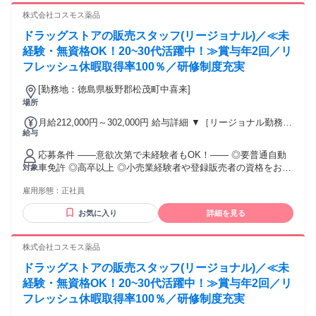
【経験者B】小売業で店長・マネジメント職経験者(登録販売
株式会社コスモス薬品
者)) 309,300円～376,200円 （39ｈ分時間外手当含む。実際の
残業時間22ｈ） ※赴任住宅手当3万円込み（家賃6万円の物件
ドラッグストアの販売スタッフ(リージョナル)／≪未
入居の場合） 勤務形態やエリアによって異なります。 詳細に
経験・無資格OK！20~30代活躍中！≫賞与年2回／リ
ついては【勤務地範囲と給与について】をご確認ください。
フレッシュ休暇取得率100％／研修制度充実
[勤務地：徳島県板野郡松茂町中喜来]
場所
月給212,000円～302,000円 給与詳細 ▼［リージョナル勤務］
給与
(転居あり地域限定 原則ベース府県の隣接まで) 【未経験者】
（残業時間 月2h程度） 247,000円～277,000円 【スキルアッ
応募条件 ――意欲次第で未経験者もOK！―― ◎要普通自動
プコース】早期キャリアアップを目指したい方向け 271,000円
車免許 ◎高卒以上 ◎小売業経験者や登録販売者の資格をお持
対象
～317,600円 （15ｈ分時間外手当含む。実際の残業時間11
ちの方・マネジメント経験者歓迎！ ◎U・Iターン歓迎 ※入社
ｈ） ※赴任住宅手当3万円込み（家賃6万円の物件入居の場
雇用形態：
正社員
後、資格取得を目指すことも可能。研修や講習会もあり。 ※
合） 【経験者A】小売業経験者(登録販売者)) 293,300円～
同業界からの転職者が増えてきており、入社後活躍に繋がっ
344,300円 （29ｈ分時間外手当含む。実際の残業時間16.5ｈ）
お気に入り
詳細を見る
ています。もちろん異業界からの応募や、第二新卒者も含め
※赴任住宅手当3万円込み（家賃6万円の物件入居の場合）
て募集中です。
【経験者B】小売業で店長・マネジメント職経験者(登録販売
株式会社コスモス薬品
者)) 309,300円～376,200円 （39ｈ分時間外手当含む。実際の
残業時間22ｈ） ※赴任住宅手当3万円込み（家賃6万円の物件
ドラッグストアの販売スタッフ(リージョナル)／≪未
入居の場合） 勤務形態やエリアによって異なります。 詳細に
経験・無資格OK！20~30代活躍中！≫賞与年2回／リ
ついては【勤務地範囲と給与について】をご確認ください。
フレッシュ休暇取得率100％／研修制度充実