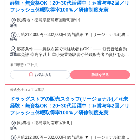
経験・無資格OK！20~30代活躍中！≫賞与年2回／リ
ついては【勤務地範囲と給与について】をご確認ください。
フレッシュ休暇取得率100％／研修制度充実
[勤務地：徳島県徳島市国府町府中]
場所
月給212,000円～302,000円 給与詳細 ▼［リージョナル勤務］
給与
(転居あり地域限定 原則ベース府県の隣接まで) 【未経験者】
（残業時間 月2h程度） 247,000円～277,000円 【スキルアッ
応募条件 ――意欲次第で未経験者もOK！―― ◎要普通自動
プコース】早期キャリアアップを目指したい方向け 271,000円
車免許 ◎高卒以上 ◎小売業経験者や登録販売者の資格をお持
対象
～317,600円 （15ｈ分時間外手当含む。実際の残業時間11
ちの方・マネジメント経験者歓迎！ ◎U・Iターン歓迎 ※入社
ｈ） ※赴任住宅手当3万円込み（家賃6万円の物件入居の場
雇用形態：
正社員
後、資格取得を目指すことも可能。研修や講習会もあり。 ※
合） 【経験者A】小売業経験者(登録販売者)) 293,300円～
同業界からの転職者が増えてきており、入社後活躍に繋がっ
344,300円 （29ｈ分時間外手当含む。実際の残業時間16.5ｈ）
お気に入り
詳細を見る
ています。もちろん異業界からの応募や、第二新卒者も含め
※赴任住宅手当3万円込み（家賃6万円の物件入居の場合）
て募集中です。
【経験者B】小売業で店長・マネジメント職経験者(登録販売
株式会社コスモス薬品
者)) 309,300円～376,200円 （39ｈ分時間外手当含む。実際の
残業時間22ｈ） ※赴任住宅手当3万円込み（家賃6万円の物件
ドラッグストアの販売スタッフ(リージョナル)／≪未
入居の場合） 勤務形態やエリアによって異なります。 詳細に
経験・無資格OK！20~30代活躍中！≫賞与年2回／リ
ついては【勤務地範囲と給与について】をご確認ください。
フレッシュ休暇取得率100％／研修制度充実
[勤務地：徳島県阿南市宝田町]
場所
月給212,000円～302,000円 給与詳細 ▼［リージョナル勤務］