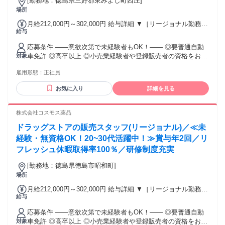
[勤務地：徳島県三好郡東みよし町西庄]
場所
月給212,000円～302,000円 給与詳細 ▼［リージョナル勤務］
給与
(転居あり地域限定 原則ベース府県の隣接まで) 【未経験者】
（残業時間 月2h程度） 247,000円～277,000円 【スキルアッ
応募条件 ――意欲次第で未経験者もOK！―― ◎要普通自動
プコース】早期キャリアアップを目指したい方向け 271,000円
車免許 ◎高卒以上 ◎小売業経験者や登録販売者の資格をお持
対象
～317,600円 （15ｈ分時間外手当含む。実際の残業時間11
ちの方・マネジメント経験者歓迎！ ◎U・Iターン歓迎 ※入社
ｈ） ※赴任住宅手当3万円込み（家賃6万円の物件入居の場
雇用形態：
正社員
後、資格取得を目指すことも可能。研修や講習会もあり。 ※
合） 【経験者A】小売業経験者(登録販売者)) 293,300円～
同業界からの転職者が増えてきており、入社後活躍に繋がっ
344,300円 （29ｈ分時間外手当含む。実際の残業時間16.5ｈ）
お気に入り
詳細を見る
ています。もちろん異業界からの応募や、第二新卒者も含め
※赴任住宅手当3万円込み（家賃6万円の物件入居の場合）
て募集中です。
【経験者B】小売業で店長・マネジメント職経験者(登録販売
株式会社コスモス薬品
者)) 309,300円～376,200円 （39ｈ分時間外手当含む。実際の
残業時間22ｈ） ※赴任住宅手当3万円込み（家賃6万円の物件
ドラッグストアの販売スタッフ(リージョナル)／≪未
入居の場合） 勤務形態やエリアによって異なります。 詳細に
経験・無資格OK！20~30代活躍中！≫賞与年2回／リ
ついては【勤務地範囲と給与について】をご確認ください。
フレッシュ休暇取得率100％／研修制度充実
[勤務地：徳島県徳島市昭和町]
場所
月給212,000円～302,000円 給与詳細 ▼［リージョナル勤務］
給与
(転居あり地域限定 原則ベース府県の隣接まで) 【未経験者】
（残業時間 月2h程度） 247,000円～277,000円 【スキルアッ
応募条件 ――意欲次第で未経験者もOK！―― ◎要普通自動
プコース】早期キャリアアップを目指したい方向け 271,000円
車免許 ◎高卒以上 ◎小売業経験者や登録販売者の資格をお持
対象