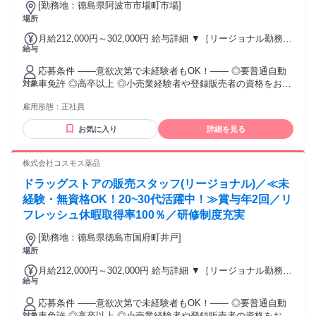
[勤務地：徳島県阿波市市場町市場]
場所
月給212,000円～302,000円 給与詳細 ▼［リージョナル勤務］
給与
(転居あり地域限定 原則ベース府県の隣接まで) 【未経験者】
（残業時間 月2h程度） 247,000円～277,000円 【スキルアッ
応募条件 ――意欲次第で未経験者もOK！―― ◎要普通自動
プコース】早期キャリアアップを目指したい方向け 271,000円
車免許 ◎高卒以上 ◎小売業経験者や登録販売者の資格をお持
対象
～317,600円 （15ｈ分時間外手当含む。実際の残業時間11
ちの方・マネジメント経験者歓迎！ ◎U・Iターン歓迎 ※入社
ｈ） ※赴任住宅手当3万円込み（家賃6万円の物件入居の場
雇用形態：
正社員
後、資格取得を目指すことも可能。研修や講習会もあり。 ※
合） 【経験者A】小売業経験者(登録販売者)) 293,300円～
同業界からの転職者が増えてきており、入社後活躍に繋がっ
344,300円 （29ｈ分時間外手当含む。実際の残業時間16.5ｈ）
お気に入り
詳細を見る
ています。もちろん異業界からの応募や、第二新卒者も含め
※赴任住宅手当3万円込み（家賃6万円の物件入居の場合）
て募集中です。
【経験者B】小売業で店長・マネジメント職経験者(登録販売
株式会社コスモス薬品
者)) 309,300円～376,200円 （39ｈ分時間外手当含む。実際の
残業時間22ｈ） ※赴任住宅手当3万円込み（家賃6万円の物件
ドラッグストアの販売スタッフ(リージョナル)／≪未
入居の場合） 勤務形態やエリアによって異なります。 詳細に
経験・無資格OK！20~30代活躍中！≫賞与年2回／リ
ついては【勤務地範囲と給与について】をご確認ください。
フレッシュ休暇取得率100％／研修制度充実
[勤務地：徳島県徳島市国府町井戸]
場所
月給212,000円～302,000円 給与詳細 ▼［リージョナル勤務］
給与
(転居あり地域限定 原則ベース府県の隣接まで) 【未経験者】
（残業時間 月2h程度） 247,000円～277,000円 【スキルアッ
応募条件 ――意欲次第で未経験者もOK！―― ◎要普通自動
プコース】早期キャリアアップを目指したい方向け 271,000円
車免許 ◎高卒以上 ◎小売業経験者や登録販売者の資格をお持
対象