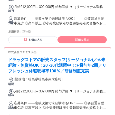
月給212,000円～302,000円 給与詳細 ▼［リージョナル勤務］
給与
(転居あり地域限定 原則ベース府県の隣接まで) 【未経験者】
（残業時間 月2h程度） 247,000円～277,000円 【スキルアッ
応募条件 ――意欲次第で未経験者もOK！―― ◎要普通自動
プコース】早期キャリアアップを目指したい方向け 271,000円
車免許 ◎高卒以上 ◎小売業経験者や登録販売者の資格をお持
対象
～317,600円 （15ｈ分時間外手当含む。実際の残業時間11
ちの方・マネジメント経験者歓迎！ ◎U・Iターン歓迎 ※入社
ｈ） ※赴任住宅手当3万円込み（家賃6万円の物件入居の場
雇用形態：
正社員
後、資格取得を目指すことも可能。研修や講習会もあり。 ※
合） 【経験者A】小売業経験者(登録販売者)) 293,300円～
同業界からの転職者が増えてきており、入社後活躍に繋がっ
344,300円 （29ｈ分時間外手当含む。実際の残業時間16.5ｈ）
お気に入り
詳細を見る
ています。もちろん異業界からの応募や、第二新卒者も含め
※赴任住宅手当3万円込み（家賃6万円の物件入居の場合）
て募集中です。
【経験者B】小売業で店長・マネジメント職経験者(登録販売
株式会社コスモス薬品
者)) 309,300円～376,200円 （39ｈ分時間外手当含む。実際の
残業時間22ｈ） ※赴任住宅手当3万円込み（家賃6万円の物件
ドラッグストアの販売スタッフ(リージョナル)／≪未
入居の場合） 勤務形態やエリアによって異なります。 詳細に
経験・無資格OK！20~30代活躍中！≫賞与年2回／リ
ついては【勤務地範囲と給与について】をご確認ください。
フレッシュ休暇取得率100％／研修制度充実
[勤務地：徳島県徳島市南末広町]
場所
月給212,000円～302,000円 給与詳細 ▼［リージョナル勤務］
給与
(転居あり地域限定 原則ベース府県の隣接まで) 【未経験者】
（残業時間 月2h程度） 247,000円～277,000円 【スキルアッ
応募条件 ――意欲次第で未経験者もOK！―― ◎要普通自動
プコース】早期キャリアアップを目指したい方向け 271,000円
車免許 ◎高卒以上 ◎小売業経験者や登録販売者の資格をお持
対象
～317,600円 （15ｈ分時間外手当含む。実際の残業時間11
ちの方・マネジメント経験者歓迎！ ◎U・Iターン歓迎 ※入社
ｈ） ※赴任住宅手当3万円込み（家賃6万円の物件入居の場