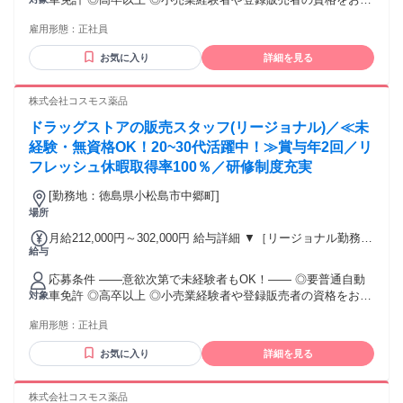
～317,600円 （15ｈ分時間外手当含む。実際の残業時間11
ちの方・マネジメント経験者歓迎！ ◎U・Iターン歓迎 ※入社
ｈ） ※赴任住宅手当3万円込み（家賃6万円の物件入居の場
雇用形態：
正社員
後、資格取得を目指すことも可能。研修や講習会もあり。 ※
合） 【経験者A】小売業経験者(登録販売者)) 293,300円～
同業界からの転職者が増えてきており、入社後活躍に繋がっ
344,300円 （29ｈ分時間外手当含む。実際の残業時間16.5ｈ）
お気に入り
詳細を見る
ています。もちろん異業界からの応募や、第二新卒者も含め
※赴任住宅手当3万円込み（家賃6万円の物件入居の場合）
て募集中です。
【経験者B】小売業で店長・マネジメント職経験者(登録販売
株式会社コスモス薬品
者)) 309,300円～376,200円 （39ｈ分時間外手当含む。実際の
残業時間22ｈ） ※赴任住宅手当3万円込み（家賃6万円の物件
ドラッグストアの販売スタッフ(リージョナル)／≪未
入居の場合） 勤務形態やエリアによって異なります。 詳細に
経験・無資格OK！20~30代活躍中！≫賞与年2回／リ
ついては【勤務地範囲と給与について】をご確認ください。
フレッシュ休暇取得率100％／研修制度充実
[勤務地：徳島県小松島市中郷町]
場所
月給212,000円～302,000円 給与詳細 ▼［リージョナル勤務］
給与
(転居あり地域限定 原則ベース府県の隣接まで) 【未経験者】
（残業時間 月2h程度） 247,000円～277,000円 【スキルアッ
応募条件 ――意欲次第で未経験者もOK！―― ◎要普通自動
プコース】早期キャリアアップを目指したい方向け 271,000円
車免許 ◎高卒以上 ◎小売業経験者や登録販売者の資格をお持
対象
～317,600円 （15ｈ分時間外手当含む。実際の残業時間11
ちの方・マネジメント経験者歓迎！ ◎U・Iターン歓迎 ※入社
ｈ） ※赴任住宅手当3万円込み（家賃6万円の物件入居の場
雇用形態：
正社員
後、資格取得を目指すことも可能。研修や講習会もあり。 ※
合） 【経験者A】小売業経験者(登録販売者)) 293,300円～
同業界からの転職者が増えてきており、入社後活躍に繋がっ
344,300円 （29ｈ分時間外手当含む。実際の残業時間16.5ｈ）
お気に入り
詳細を見る
ています。もちろん異業界からの応募や、第二新卒者も含め
※赴任住宅手当3万円込み（家賃6万円の物件入居の場合）
て募集中です。
【経験者B】小売業で店長・マネジメント職経験者(登録販売
株式会社コスモス薬品
者)) 309,300円～376,200円 （39ｈ分時間外手当含む。実際の