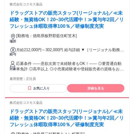
株式会社コスモス薬品
者)) 309,300円～376,200円 （39ｈ分時間外手当含む。実際の
残業時間22ｈ） ※赴任住宅手当3万円込み（家賃6万円の物件
ドラッグストアの販売スタッフ(リージョナル)／≪未
入居の場合） 勤務形態やエリアによって異なります。 詳細に
経験・無資格OK！20~30代活躍中！≫賞与年2回／リ
ついては【勤務地範囲と給与について】をご確認ください。
フレッシュ休暇取得率100％／研修制度充実
[勤務地：徳島県板野郡藍住町笠木]
場所
月給212,000円～302,000円 給与詳細 ▼［リージョナル勤務］
給与
(転居あり地域限定 原則ベース府県の隣接まで) 【未経験者】
（残業時間 月2h程度） 247,000円～277,000円 【スキルアッ
応募条件 ――意欲次第で未経験者もOK！―― ◎要普通自動
プコース】早期キャリアアップを目指したい方向け 271,000円
車免許 ◎高卒以上 ◎小売業経験者や登録販売者の資格をお持
対象
～317,600円 （15ｈ分時間外手当含む。実際の残業時間11
ちの方・マネジメント経験者歓迎！ ◎U・Iターン歓迎 ※入社
ｈ） ※赴任住宅手当3万円込み（家賃6万円の物件入居の場
雇用形態：
正社員
後、資格取得を目指すことも可能。研修や講習会もあり。 ※
合） 【経験者A】小売業経験者(登録販売者)) 293,300円～
同業界からの転職者が増えてきており、入社後活躍に繋がっ
344,300円 （29ｈ分時間外手当含む。実際の残業時間16.5ｈ）
お気に入り
詳細を見る
ています。もちろん異業界からの応募や、第二新卒者も含め
※赴任住宅手当3万円込み（家賃6万円の物件入居の場合）
て募集中です。
【経験者B】小売業で店長・マネジメント職経験者(登録販売
株式会社コスモス薬品
者)) 309,300円～376,200円 （39ｈ分時間外手当含む。実際の
残業時間22ｈ） ※赴任住宅手当3万円込み（家賃6万円の物件
ドラッグストアの販売スタッフ(リージョナル)／≪未
入居の場合） 勤務形態やエリアによって異なります。 詳細に
経験・無資格OK！20~30代活躍中！≫賞与年2回／リ
ついては【勤務地範囲と給与について】をご確認ください。
フレッシュ休暇取得率100％／研修制度充実