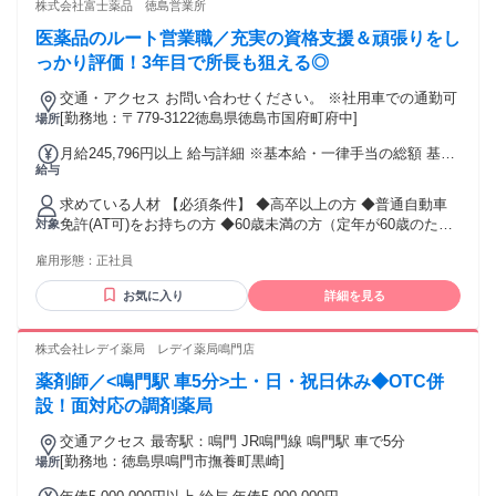
株式会社富士薬品 徳島営業所
医薬品のルート営業職／充実の資格支援＆頑張りをし
っかり評価！3年目で所長も狙える◎
交通・アクセス お問い合わせください。 ※社用車での通勤可
[勤務地：〒779-3122徳島県徳島市国府町府中]
場所
月給245,796円以上 給与詳細 ※基本給・一律手当の総額 基本
給与
給：月給 21万円 〜 固定残業代：あり 【一律手当】 全員に一
律で支払われる通勤・皆勤・家族手当金額：なし 全員に一律
求めている人材 【必須条件】 ◆高卒以上の方 ◆普通自動車
で支払われるその他手当金額：あり 1ヶ月あたり3万5796円 〜
免許(AT可)をお持ちの方 ◆60歳未満の方（定年が60歳のた
対象
固定残業代：あり ※上記その他手当に記載 1ヶ月あたり3万
め） ◇未経験歓迎 ◇営業デビューを歓迎します ◇第二新卒
5796円 〜（固定残業時間：1ヶ月あたり22時間30分） ※事業
雇用形態：
正社員
歓迎 ◇20代男性・女性活躍中 ◇30代男性・女性活躍中 ＼異
場内において所定労働時間を超え勤務した場合、上記固定残
業種からの転職も大歓迎／ 接客業、事務、パティシエ、ドラ
業代とは別に、時間外勤務手当を全額支給。 ◆昇給年1回
お気に入り
詳細を見る
イバー、 消防士、製造スタッフ、ITエンジニア など…幅広い
【賞与について】 ◆半期ごとに6ヵ月間の個人成績を評価し、
経歴を持つ先輩が在籍！ 未経験からでも安心して学べる教育
業績給として毎月の給与に上乗せして支給 ◆業績によって決
制度が整っているので、しっかりキャリアを築いていけます
株式会社レデイ薬局 レデイ薬局鳴門店
算賞与あり ◆他、各種手当あり ・資格手当(登録販売者／月
よ◎ 年齢の条件と理由：あり（例外事由1号・60歳未満（定
5000円) ・役職手当 ・時間外手当(超過分) ・扶養内手当 (子1
薬剤師／<鳴門駅 車5分>土・日・祝日休み◆OTC併
年のため））
人／1万4000円)
設！面対応の調剤薬局
交通アクセス 最寄駅：鳴門 JR鳴門線 鳴門駅 車で5分
[勤務地：徳島県鳴門市撫養町黒崎]
場所