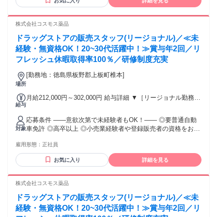
お気に入り
詳細を見る
ています。もちろん異業界からの応募や、第二新卒者も含め
※赴任住宅手当3万円込み（家賃6万円の物件入居の場合）
て募集中です。
【経験者B】小売業で店長・マネジメント職経験者(登録販売
株式会社コスモス薬品
者)) 309,300円～376,200円 （39ｈ分時間外手当含む。実際の
残業時間22ｈ） ※赴任住宅手当3万円込み（家賃6万円の物件
ドラッグストアの販売スタッフ(リージョナル)／≪未
入居の場合） 勤務形態やエリアによって異なります。 詳細に
経験・無資格OK！20~30代活躍中！≫賞与年2回／リ
ついては【勤務地範囲と給与について】をご確認ください。
フレッシュ休暇取得率100％／研修制度充実
[勤務地：徳島県板野郡上板町椎本]
場所
月給212,000円～302,000円 給与詳細 ▼［リージョナル勤務］
給与
(転居あり地域限定 原則ベース府県の隣接まで) 【未経験者】
（残業時間 月2h程度） 247,000円～277,000円 【スキルアッ
応募条件 ――意欲次第で未経験者もOK！―― ◎要普通自動
プコース】早期キャリアアップを目指したい方向け 271,000円
車免許 ◎高卒以上 ◎小売業経験者や登録販売者の資格をお持
対象
～317,600円 （15ｈ分時間外手当含む。実際の残業時間11
ちの方・マネジメント経験者歓迎！ ◎U・Iターン歓迎 ※入社
ｈ） ※赴任住宅手当3万円込み（家賃6万円の物件入居の場
雇用形態：
正社員
後、資格取得を目指すことも可能。研修や講習会もあり。 ※
合） 【経験者A】小売業経験者(登録販売者)) 293,300円～
同業界からの転職者が増えてきており、入社後活躍に繋がっ
344,300円 （29ｈ分時間外手当含む。実際の残業時間16.5ｈ）
お気に入り
詳細を見る
ています。もちろん異業界からの応募や、第二新卒者も含め
※赴任住宅手当3万円込み（家賃6万円の物件入居の場合）
て募集中です。
【経験者B】小売業で店長・マネジメント職経験者(登録販売
株式会社コスモス薬品
者)) 309,300円～376,200円 （39ｈ分時間外手当含む。実際の
残業時間22ｈ） ※赴任住宅手当3万円込み（家賃6万円の物件
ドラッグストアの販売スタッフ(リージョナル)／≪未
入居の場合） 勤務形態やエリアによって異なります。 詳細に
経験・無資格OK！20~30代活躍中！≫賞与年2回／リ
ついては【勤務地範囲と給与について】をご確認ください。