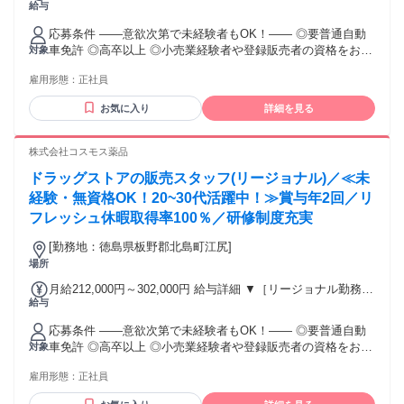
給与
(転居あり地域限定 原則ベース府県の隣接まで) 【未経験者】
（残業時間 月2h程度） 247,000円～277,000円 【スキルアッ
応募条件 ――意欲次第で未経験者もOK！―― ◎要普通自動
プコース】早期キャリアアップを目指したい方向け 271,000円
車免許 ◎高卒以上 ◎小売業経験者や登録販売者の資格をお持
対象
～317,600円 （15ｈ分時間外手当含む。実際の残業時間11
ちの方・マネジメント経験者歓迎！ ◎U・Iターン歓迎 ※入社
ｈ） ※赴任住宅手当3万円込み（家賃6万円の物件入居の場
雇用形態：
正社員
後、資格取得を目指すことも可能。研修や講習会もあり。 ※
合） 【経験者A】小売業経験者(登録販売者)) 293,300円～
同業界からの転職者が増えてきており、入社後活躍に繋がっ
344,300円 （29ｈ分時間外手当含む。実際の残業時間16.5ｈ）
お気に入り
詳細を見る
ています。もちろん異業界からの応募や、第二新卒者も含め
※赴任住宅手当3万円込み（家賃6万円の物件入居の場合）
て募集中です。
【経験者B】小売業で店長・マネジメント職経験者(登録販売
株式会社コスモス薬品
者)) 309,300円～376,200円 （39ｈ分時間外手当含む。実際の
残業時間22ｈ） ※赴任住宅手当3万円込み（家賃6万円の物件
ドラッグストアの販売スタッフ(リージョナル)／≪未
入居の場合） 勤務形態やエリアによって異なります。 詳細に
経験・無資格OK！20~30代活躍中！≫賞与年2回／リ
ついては【勤務地範囲と給与について】をご確認ください。
フレッシュ休暇取得率100％／研修制度充実
[勤務地：徳島県板野郡北島町江尻]
場所
月給212,000円～302,000円 給与詳細 ▼［リージョナル勤務］
給与
(転居あり地域限定 原則ベース府県の隣接まで) 【未経験者】
（残業時間 月2h程度） 247,000円～277,000円 【スキルアッ
応募条件 ――意欲次第で未経験者もOK！―― ◎要普通自動
プコース】早期キャリアアップを目指したい方向け 271,000円
車免許 ◎高卒以上 ◎小売業経験者や登録販売者の資格をお持
対象
～317,600円 （15ｈ分時間外手当含む。実際の残業時間11
ちの方・マネジメント経験者歓迎！ ◎U・Iターン歓迎 ※入社
ｈ） ※赴任住宅手当3万円込み（家賃6万円の物件入居の場
雇用形態：
正社員
後、資格取得を目指すことも可能。研修や講習会もあり。 ※
合） 【経験者A】小売業経験者(登録販売者)) 293,300円～
同業界からの転職者が増えてきており、入社後活躍に繋がっ
344,300円 （29ｈ分時間外手当含む。実際の残業時間16.5ｈ）