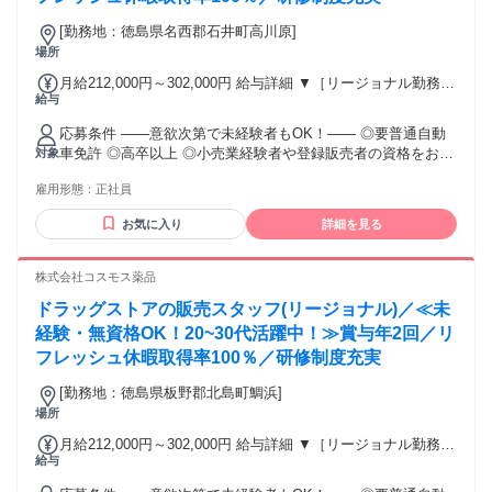
[勤務地：徳島県名西郡石井町高川原]
場所
月給212,000円～302,000円 給与詳細 ▼［リージョナル勤務］
給与
(転居あり地域限定 原則ベース府県の隣接まで) 【未経験者】
（残業時間 月2h程度） 247,000円～277,000円 【スキルアッ
応募条件 ――意欲次第で未経験者もOK！―― ◎要普通自動
プコース】早期キャリアアップを目指したい方向け 271,000円
車免許 ◎高卒以上 ◎小売業経験者や登録販売者の資格をお持
対象
～317,600円 （15ｈ分時間外手当含む。実際の残業時間11
ちの方・マネジメント経験者歓迎！ ◎U・Iターン歓迎 ※入社
ｈ） ※赴任住宅手当3万円込み（家賃6万円の物件入居の場
雇用形態：
正社員
後、資格取得を目指すことも可能。研修や講習会もあり。 ※
合） 【経験者A】小売業経験者(登録販売者)) 293,300円～
同業界からの転職者が増えてきており、入社後活躍に繋がっ
344,300円 （29ｈ分時間外手当含む。実際の残業時間16.5ｈ）
お気に入り
詳細を見る
ています。もちろん異業界からの応募や、第二新卒者も含め
※赴任住宅手当3万円込み（家賃6万円の物件入居の場合）
て募集中です。
【経験者B】小売業で店長・マネジメント職経験者(登録販売
株式会社コスモス薬品
者)) 309,300円～376,200円 （39ｈ分時間外手当含む。実際の
残業時間22ｈ） ※赴任住宅手当3万円込み（家賃6万円の物件
ドラッグストアの販売スタッフ(リージョナル)／≪未
入居の場合） 勤務形態やエリアによって異なります。 詳細に
経験・無資格OK！20~30代活躍中！≫賞与年2回／リ
ついては【勤務地範囲と給与について】をご確認ください。
フレッシュ休暇取得率100％／研修制度充実
[勤務地：徳島県板野郡北島町鯛浜]
場所
月給212,000円～302,000円 給与詳細 ▼［リージョナル勤務］
給与
(転居あり地域限定 原則ベース府県の隣接まで) 【未経験者】
（残業時間 月2h程度） 247,000円～277,000円 【スキルアッ