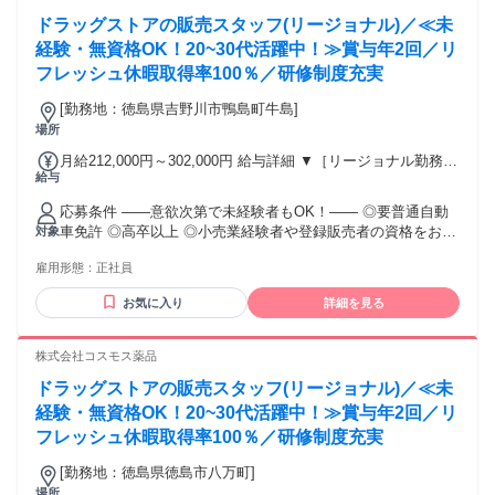
残業時間22ｈ） ※赴任住宅手当3万円込み（家賃6万円の物件
ドラッグストアの販売スタッフ(リージョナル)／≪未
入居の場合） 勤務形態やエリアによって異なります。 詳細に
経験・無資格OK！20~30代活躍中！≫賞与年2回／リ
ついては【勤務地範囲と給与について】をご確認ください。
フレッシュ休暇取得率100％／研修制度充実
[勤務地：徳島県吉野川市鴨島町牛島]
場所
月給212,000円～302,000円 給与詳細 ▼［リージョナル勤務］
給与
(転居あり地域限定 原則ベース府県の隣接まで) 【未経験者】
（残業時間 月2h程度） 247,000円～277,000円 【スキルアッ
応募条件 ――意欲次第で未経験者もOK！―― ◎要普通自動
プコース】早期キャリアアップを目指したい方向け 271,000円
車免許 ◎高卒以上 ◎小売業経験者や登録販売者の資格をお持
対象
～317,600円 （15ｈ分時間外手当含む。実際の残業時間11
ちの方・マネジメント経験者歓迎！ ◎U・Iターン歓迎 ※入社
ｈ） ※赴任住宅手当3万円込み（家賃6万円の物件入居の場
雇用形態：
正社員
後、資格取得を目指すことも可能。研修や講習会もあり。 ※
合） 【経験者A】小売業経験者(登録販売者)) 293,300円～
同業界からの転職者が増えてきており、入社後活躍に繋がっ
344,300円 （29ｈ分時間外手当含む。実際の残業時間16.5ｈ）
お気に入り
詳細を見る
ています。もちろん異業界からの応募や、第二新卒者も含め
※赴任住宅手当3万円込み（家賃6万円の物件入居の場合）
て募集中です。
【経験者B】小売業で店長・マネジメント職経験者(登録販売
株式会社コスモス薬品
者)) 309,300円～376,200円 （39ｈ分時間外手当含む。実際の
残業時間22ｈ） ※赴任住宅手当3万円込み（家賃6万円の物件
ドラッグストアの販売スタッフ(リージョナル)／≪未
入居の場合） 勤務形態やエリアによって異なります。 詳細に
経験・無資格OK！20~30代活躍中！≫賞与年2回／リ
ついては【勤務地範囲と給与について】をご確認ください。
フレッシュ休暇取得率100％／研修制度充実
[勤務地：徳島県徳島市八万町]
場所