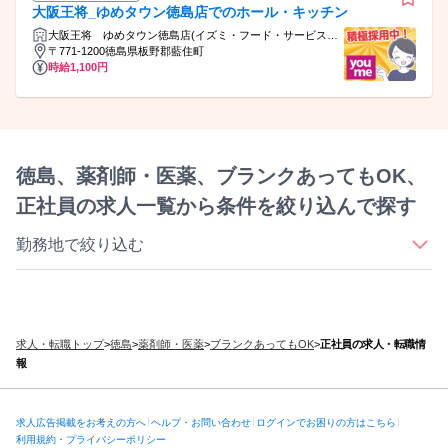
大阪王将_ゆめタウン徳島店でのホール・キッチン
大阪王将 ゆめタウン徳島店(イズミ・フード・サービス株
式会社)
〒771-1200徳島県板野郡藍住町
時給1,100円
徳島、薬剤師・医薬、ブランクあってもOK、
正社員の求人一覧から条件を絞り込んで探す
勤務地で絞り込む
｜
｜
徳島市
鳴門市/阿波市/板野郡エリア
阿南市/小松島市/海部郡エリア
求人・転職トップ
>
徳島
>
薬剤師・医薬
>
ブランクあってもOK
>
正社員の求人・転職情
報
求人広告掲載をお考えの方へ
ヘルプ・お問い合わせ
ログインでお困りの方はこちら
利用規約・プライバシーポリシー