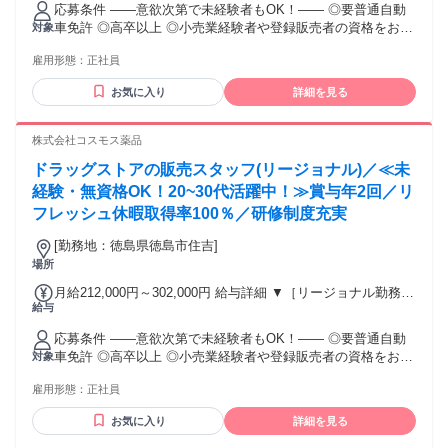
応募条件 ――意欲次第で未経験者もOK！―― ◎要普通自動
プコース】早期キャリアアップを目指したい方向け 271,000円
車免許 ◎高卒以上 ◎小売業経験者や登録販売者の資格をお持
対象
～317,600円 （15ｈ分時間外手当含む。実際の残業時間11
ちの方・マネジメント経験者歓迎！ ◎U・Iターン歓迎 ※入社
ｈ） ※赴任住宅手当3万円込み（家賃6万円の物件入居の場
雇用形態：
正社員
後、資格取得を目指すことも可能。研修や講習会もあり。 ※
合） 【経験者A】小売業経験者(登録販売者)) 293,300円～
同業界からの転職者が増えてきており、入社後活躍に繋がっ
344,300円 （29ｈ分時間外手当含む。実際の残業時間16.5ｈ）
お気に入り
詳細を見る
ています。もちろん異業界からの応募や、第二新卒者も含め
※赴任住宅手当3万円込み（家賃6万円の物件入居の場合）
て募集中です。
【経験者B】小売業で店長・マネジメント職経験者(登録販売
株式会社コスモス薬品
者)) 309,300円～376,200円 （39ｈ分時間外手当含む。実際の
残業時間22ｈ） ※赴任住宅手当3万円込み（家賃6万円の物件
ドラッグストアの販売スタッフ(リージョナル)／≪未
入居の場合） 勤務形態やエリアによって異なります。 詳細に
経験・無資格OK！20~30代活躍中！≫賞与年2回／リ
ついては【勤務地範囲と給与について】をご確認ください。
フレッシュ休暇取得率100％／研修制度充実
[勤務地：徳島県徳島市住吉]
場所
月給212,000円～302,000円 給与詳細 ▼［リージョナル勤務］
給与
(転居あり地域限定 原則ベース府県の隣接まで) 【未経験者】
（残業時間 月2h程度） 247,000円～277,000円 【スキルアッ
応募条件 ――意欲次第で未経験者もOK！―― ◎要普通自動
プコース】早期キャリアアップを目指したい方向け 271,000円
車免許 ◎高卒以上 ◎小売業経験者や登録販売者の資格をお持
対象
～317,600円 （15ｈ分時間外手当含む。実際の残業時間11
ちの方・マネジメント経験者歓迎！ ◎U・Iターン歓迎 ※入社
ｈ） ※赴任住宅手当3万円込み（家賃6万円の物件入居の場
雇用形態：
正社員
後、資格取得を目指すことも可能。研修や講習会もあり。 ※
合） 【経験者A】小売業経験者(登録販売者)) 293,300円～
同業界からの転職者が増えてきており、入社後活躍に繋がっ
344,300円 （29ｈ分時間外手当含む。実際の残業時間16.5ｈ）
お気に入り
詳細を見る
ています。もちろん異業界からの応募や、第二新卒者も含め
※赴任住宅手当3万円込み（家賃6万円の物件入居の場合）
て募集中です。