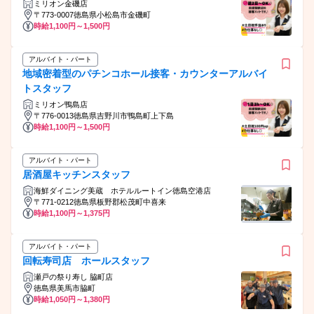
ミリオン金磯店
〒773-0007徳島県小松島市金磯町
時給1,100円～1,500円
アルバイト・パート
地域密着型のパチンコホール接客・カウンターアルバイ
トスタッフ
ミリオン鴨島店
〒776-0013徳島県吉野川市鴨島町上下島
時給1,100円～1,500円
アルバイト・パート
居酒屋キッチンスタッフ
海鮮ダイニング美蔵 ホテルルートイン徳島空港店
〒771-0212徳島県板野郡松茂町中喜来
時給1,100円～1,375円
アルバイト・パート
回転寿司店 ホールスタッフ
瀬戸の祭り寿し 脇町店
徳島県美馬市脇町
時給1,050円～1,380円