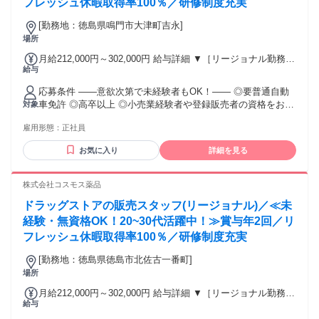
フレッシュ休暇取得率100％／研修制度充実
[勤務地：徳島県鳴門市大津町吉永]
場所
月給212,000円～302,000円 給与詳細 ▼［リージョナル勤務］
給与
(転居あり地域限定 原則ベース府県の隣接まで) 【未経験者】
（残業時間 月2h程度） 247,000円～277,000円 【スキルアッ
応募条件 ――意欲次第で未経験者もOK！―― ◎要普通自動
プコース】早期キャリアアップを目指したい方向け 271,000円
車免許 ◎高卒以上 ◎小売業経験者や登録販売者の資格をお持
対象
～317,600円 （15ｈ分時間外手当含む。実際の残業時間11
ちの方・マネジメント経験者歓迎！ ◎U・Iターン歓迎 ※入社
ｈ） ※赴任住宅手当3万円込み（家賃6万円の物件入居の場
雇用形態：
正社員
後、資格取得を目指すことも可能。研修や講習会もあり。 ※
合） 【経験者A】小売業経験者(登録販売者)) 293,300円～
同業界からの転職者が増えてきており、入社後活躍に繋がっ
344,300円 （29ｈ分時間外手当含む。実際の残業時間16.5ｈ）
お気に入り
詳細を見る
ています。もちろん異業界からの応募や、第二新卒者も含め
※赴任住宅手当3万円込み（家賃6万円の物件入居の場合）
て募集中です。
【経験者B】小売業で店長・マネジメント職経験者(登録販売
株式会社コスモス薬品
者)) 309,300円～376,200円 （39ｈ分時間外手当含む。実際の
残業時間22ｈ） ※赴任住宅手当3万円込み（家賃6万円の物件
ドラッグストアの販売スタッフ(リージョナル)／≪未
入居の場合） 勤務形態やエリアによって異なります。 詳細に
経験・無資格OK！20~30代活躍中！≫賞与年2回／リ
ついては【勤務地範囲と給与について】をご確認ください。
フレッシュ休暇取得率100％／研修制度充実
[勤務地：徳島県徳島市北佐古一番町]
場所
月給212,000円～302,000円 給与詳細 ▼［リージョナル勤務］
給与
(転居あり地域限定 原則ベース府県の隣接まで) 【未経験者】
（残業時間 月2h程度） 247,000円～277,000円 【スキルアッ