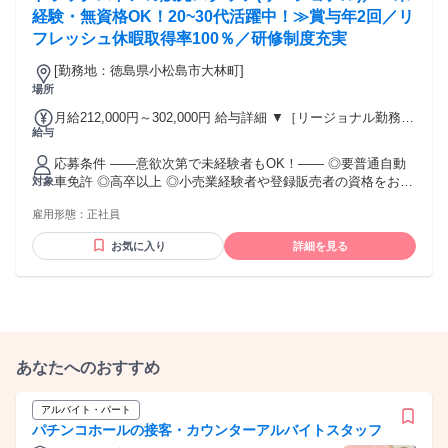
入居の場合） 勤務形態やエリアによって異なります。 詳細に
経験・無資格OK！20~30代活躍中！≫賞与年2回／リ
ついては【勤務地範囲と給与について】をご確認ください。
フレッシュ休暇取得率100％／研修制度充実
[勤務地：徳島県小松島市大林町]
場所
月給212,000円～302,000円 給与詳細 ▼［リージョナル勤務］
給与
(転居あり地域限定 原則ベース府県の隣接まで) 【未経験者】
（残業時間 月2h程度） 247,000円～277,000円 【スキルアッ
応募条件 ――意欲次第で未経験者もOK！―― ◎要普通自動
プコース】早期キャリアアップを目指したい方向け 271,000円
車免許 ◎高卒以上 ◎小売業経験者や登録販売者の資格をお持
対象
～317,600円 （15ｈ分時間外手当含む。実際の残業時間11
ちの方・マネジメント経験者歓迎！ ◎U・Iターン歓迎 ※入社
ｈ） ※赴任住宅手当3万円込み（家賃6万円の物件入居の場
雇用形態：
正社員
後、資格取得を目指すことも可能。研修や講習会もあり。 ※
合） 【経験者A】小売業経験者(登録販売者)) 293,300円～
同業界からの転職者が増えてきており、入社後活躍に繋がっ
344,300円 （29ｈ分時間外手当含む。実際の残業時間16.5ｈ）
お気に入り
詳細を見る
ています。もちろん異業界からの応募や、第二新卒者も含め
※赴任住宅手当3万円込み（家賃6万円の物件入居の場合）
て募集中です。
【経験者B】小売業で店長・マネジメント職経験者(登録販売
者)) 309,300円～376,200円 （39ｈ分時間外手当含む。実際の
残業時間22ｈ） ※赴任住宅手当3万円込み（家賃6万円の物件
入居の場合） 勤務形態やエリアによって異なります。 詳細に
ついては【勤務地範囲と給与について】をご確認ください。
あなたへのおすすめ
アルバイト・パート
パチンコホールの接客・カウンターアルバイトスタッフ