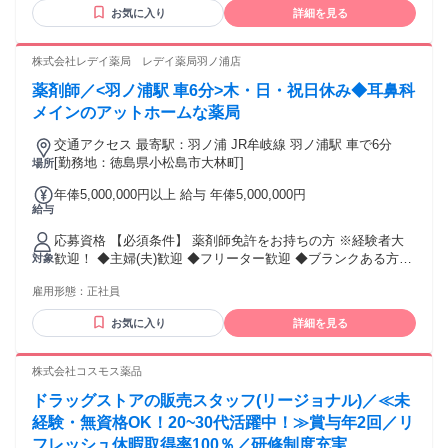
活かしてさらにキャリアアップしたい方、 ぜひご応募くださ
お気に入り
詳細を見る
い♪
株式会社レデイ薬局 レデイ薬局羽ノ浦店
薬剤師／<羽ノ浦駅 車6分>木・日・祝日休み◆耳鼻科
メインのアットホームな薬局
交通アクセス 最寄駅：羽ノ浦 JR牟岐線 羽ノ浦駅 車で6分
[勤務地：徳島県小松島市大林町]
場所
年俸5,000,000円以上 給与 年俸5,000,000円
給与
応募資格 【必須条件】 薬剤師免許をお持ちの方 ※経験者大
歓迎！ ◆主婦(夫)歓迎 ◆フリーター歓迎 ◆ブランクある方も
対象
OK
雇用形態：
正社員
お気に入り
詳細を見る
株式会社コスモス薬品
ドラッグストアの販売スタッフ(リージョナル)／≪未
経験・無資格OK！20~30代活躍中！≫賞与年2回／リ
フレッシュ休暇取得率100％／研修制度充実