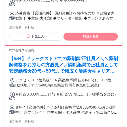
年俸5,000,000円以上 給与 年俸5,000,000円
給与
応募資格 【必須条件】 薬剤師免許をお持ちの方 ※経験者大
歓迎！ ◆主婦(夫)歓迎 ◆フリーター歓迎 ◆ブランクある方も
対象
OK
雇用形態：
正社員
お気に入り
詳細を見る
株式会社スギ薬局
【I&H】ドラッグストアでの薬剤師/正社員／＼＼薬剤
師資格をお持ちの方必見／／調剤薬局で正社員として
安定勤務★20代～50代まで幅広く活躍★キャリアア
ップを目指す方にもピッタリです★
アクセス ＪＲ徳島線/ＪＲ高徳線 鴨島徒歩約16分、ＪＲ徳島
線/ＪＲ高徳線 西麻植徒歩約23分、ＪＲ徳島線/ＪＲ高徳線 麻
[勤務地：〒776-0014徳島県吉野川市鴨島町知恵島]
場所
植塚徒歩約35分
月給270,000円以上 給与 月給 27万円以上 （一律手当を含む）
給与
資格 *【必須条件】* ◇薬剤師資格 ◎20代30代40代50代活躍
中！ ◎ブランク可 ◎男女問わず活躍中 ◎新卒・第二新卒OK
対象
◎子育て中の主婦（夫）在籍中 ◎薬剤師経験者は即戦力！
雇用形態：
正社員
（調剤薬局・病院・クリニックなどでの経験者歓迎） 資格を