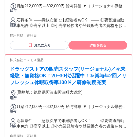
月給212,000円～302,000円 給与詳細 ▼［リージョナル勤務］
給与
(転居あり地域限定 原則ベース府県の隣接まで) 【未経験者】
（残業時間 月2h程度） 247,000円～277,000円 【スキルアッ
応募条件 ――意欲次第で未経験者もOK！―― ◎要普通自動
プコース】早期キャリアアップを目指したい方向け 271,000円
車免許 ◎高卒以上 ◎小売業経験者や登録販売者の資格をお持
対象
～317,600円 （15ｈ分時間外手当含む。実際の残業時間11
ちの方・マネジメント経験者歓迎！ ◎U・Iターン歓迎 ※入社
ｈ） ※赴任住宅手当3万円込み（家賃6万円の物件入居の場
雇用形態：
正社員
後、資格取得を目指すことも可能。研修や講習会もあり。 ※
合） 【経験者A】小売業経験者(登録販売者)) 293,300円～
同業界からの転職者が増えてきており、入社後活躍に繋がっ
344,300円 （29ｈ分時間外手当含む。実際の残業時間16.5ｈ）
お気に入り
詳細を見る
ています。もちろん異業界からの応募や、第二新卒者も含め
※赴任住宅手当3万円込み（家賃6万円の物件入居の場合）
て募集中です。
【経験者B】小売業で店長・マネジメント職経験者(登録販売
株式会社コスモス薬品
者)) 309,300円～376,200円 （39ｈ分時間外手当含む。実際の
残業時間22ｈ） ※赴任住宅手当3万円込み（家賃6万円の物件
ドラッグストアの販売スタッフ(リージョナル)／≪未
入居の場合） 勤務形態やエリアによって異なります。 詳細に
経験・無資格OK！20~30代活躍中！≫賞与年2回／リ
ついては【勤務地範囲と給与について】をご確認ください。
フレッシュ休暇取得率100％／研修制度充実
[勤務地：徳島県阿波市阿波町大道北]
場所
月給212,000円～302,000円 給与詳細 ▼［リージョナル勤務］
給与
(転居あり地域限定 原則ベース府県の隣接まで) 【未経験者】
（残業時間 月2h程度） 247,000円～277,000円 【スキルアッ
応募条件 ――意欲次第で未経験者もOK！―― ◎要普通自動
プコース】早期キャリアアップを目指したい方向け 271,000円
車免許 ◎高卒以上 ◎小売業経験者や登録販売者の資格をお持
対象
～317,600円 （15ｈ分時間外手当含む。実際の残業時間11
ちの方・マネジメント経験者歓迎！ ◎U・Iターン歓迎 ※入社
ｈ） ※赴任住宅手当3万円込み（家賃6万円の物件入居の場
雇用形態：
正社員