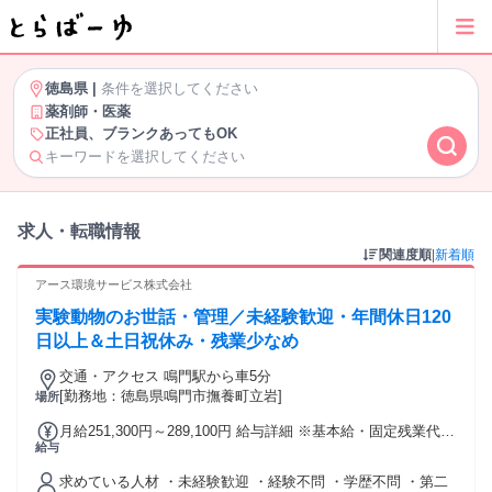
徳島県
|
条件を選択してください
薬剤師・医薬
正社員、ブランクあってもOK
キーワードを選択してください
求人・転職情報
関連度順
|
新着順
アース環境サービス株式会社
実験動物のお世話・管理／未経験歓迎・年間休日120
日以上＆土日祝休み・残業少なめ
交通・アクセス 鳴門駅から車5分
[勤務地：徳島県鳴門市撫養町立岩]
場所
月給251,300円～289,100円 給与詳細 ※基本給・固定残業代の
給与
総額 基本給：月給 23万3000円 〜 26万8000円 固定残業代：
あり 1ヶ月あたり1万8300円 〜 2万1100円（固定残業時間：1
求めている人材 ・未経験歓迎 ・経験不問 ・学歴不問 ・第二
ヶ月あたり10時間） 固定残業時間を超えた勤務時間について