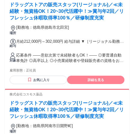
残業時間22ｈ） ※赴任住宅手当3万円込み（家賃6万円の物件
ドラッグストアの販売スタッフ(リージョナル)／≪未
入居の場合） 勤務形態やエリアによって異なります。 詳細に
経験・無資格OK！20~30代活躍中！≫賞与年2回／リ
ついては【勤務地範囲と給与について】をご確認ください。
フレッシュ休暇取得率100％／研修制度充実
[勤務地：徳島県徳島市北田宮]
場所
月給212,000円～302,000円 給与詳細 ▼［リージョナル勤務］
給与
(転居あり地域限定 原則ベース府県の隣接まで) 【未経験者】
（残業時間 月2h程度） 247,000円～277,000円 【スキルアッ
応募条件 ――意欲次第で未経験者もOK！―― ◎要普通自動
プコース】早期キャリアアップを目指したい方向け 271,000円
車免許 ◎高卒以上 ◎小売業経験者や登録販売者の資格をお持
対象
～317,600円 （15ｈ分時間外手当含む。実際の残業時間11
ちの方・マネジメント経験者歓迎！ ◎U・Iターン歓迎 ※入社
ｈ） ※赴任住宅手当3万円込み（家賃6万円の物件入居の場
雇用形態：
正社員
後、資格取得を目指すことも可能。研修や講習会もあり。 ※
合） 【経験者A】小売業経験者(登録販売者)) 293,300円～
同業界からの転職者が増えてきており、入社後活躍に繋がっ
344,300円 （29ｈ分時間外手当含む。実際の残業時間16.5ｈ）
お気に入り
詳細を見る
ています。もちろん異業界からの応募や、第二新卒者も含め
※赴任住宅手当3万円込み（家賃6万円の物件入居の場合）
て募集中です。
【経験者B】小売業で店長・マネジメント職経験者(登録販売
株式会社コスモス薬品
者)) 309,300円～376,200円 （39ｈ分時間外手当含む。実際の
残業時間22ｈ） ※赴任住宅手当3万円込み（家賃6万円の物件
ドラッグストアの販売スタッフ(リージョナル)／≪未
入居の場合） 勤務形態やエリアによって異なります。 詳細に
経験・無資格OK！20~30代活躍中！≫賞与年2回／リ
ついては【勤務地範囲と給与について】をご確認ください。
フレッシュ休暇取得率100％／研修制度充実
[勤務地：徳島県阿南市日開野町]
場所