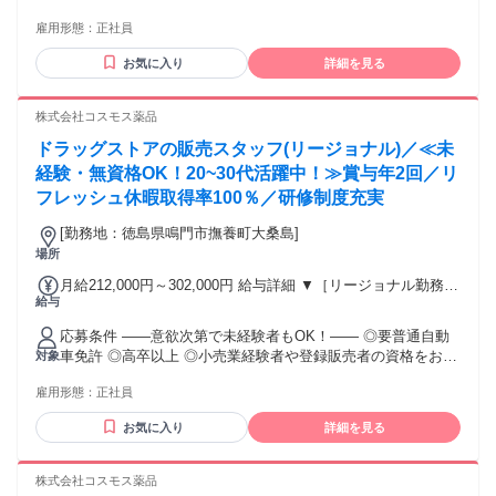
～317,600円 （15ｈ分時間外手当含む。実際の残業時間11
ちの方・マネジメント経験者歓迎！ ◎U・Iターン歓迎 ※入社
ｈ） ※赴任住宅手当3万円込み（家賃6万円の物件入居の場
雇用形態：
正社員
後、資格取得を目指すことも可能。研修や講習会もあり。 ※
合） 【経験者A】小売業経験者(登録販売者)) 293,300円～
同業界からの転職者が増えてきており、入社後活躍に繋がっ
344,300円 （29ｈ分時間外手当含む。実際の残業時間16.5ｈ）
お気に入り
詳細を見る
ています。もちろん異業界からの応募や、第二新卒者も含め
※赴任住宅手当3万円込み（家賃6万円の物件入居の場合）
て募集中です。
【経験者B】小売業で店長・マネジメント職経験者(登録販売
株式会社コスモス薬品
者)) 309,300円～376,200円 （39ｈ分時間外手当含む。実際の
残業時間22ｈ） ※赴任住宅手当3万円込み（家賃6万円の物件
ドラッグストアの販売スタッフ(リージョナル)／≪未
入居の場合） 勤務形態やエリアによって異なります。 詳細に
経験・無資格OK！20~30代活躍中！≫賞与年2回／リ
ついては【勤務地範囲と給与について】をご確認ください。
フレッシュ休暇取得率100％／研修制度充実
[勤務地：徳島県鳴門市撫養町大桑島]
場所
月給212,000円～302,000円 給与詳細 ▼［リージョナル勤務］
給与
(転居あり地域限定 原則ベース府県の隣接まで) 【未経験者】
（残業時間 月2h程度） 247,000円～277,000円 【スキルアッ
応募条件 ――意欲次第で未経験者もOK！―― ◎要普通自動
プコース】早期キャリアアップを目指したい方向け 271,000円
車免許 ◎高卒以上 ◎小売業経験者や登録販売者の資格をお持
対象
～317,600円 （15ｈ分時間外手当含む。実際の残業時間11
ちの方・マネジメント経験者歓迎！ ◎U・Iターン歓迎 ※入社
ｈ） ※赴任住宅手当3万円込み（家賃6万円の物件入居の場
雇用形態：
正社員
後、資格取得を目指すことも可能。研修や講習会もあり。 ※
合） 【経験者A】小売業経験者(登録販売者)) 293,300円～
同業界からの転職者が増えてきており、入社後活躍に繋がっ
344,300円 （29ｈ分時間外手当含む。実際の残業時間16.5ｈ）
お気に入り
詳細を見る
ています。もちろん異業界からの応募や、第二新卒者も含め
※赴任住宅手当3万円込み（家賃6万円の物件入居の場合）
て募集中です。
【経験者B】小売業で店長・マネジメント職経験者(登録販売
株式会社コスモス薬品
者)) 309,300円～376,200円 （39ｈ分時間外手当含む。実際の