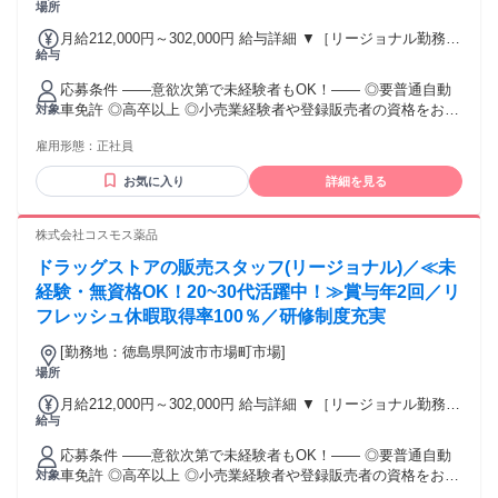
場所
月給212,000円～302,000円 給与詳細 ▼［リージョナル勤務］
給与
(転居あり地域限定 原則ベース府県の隣接まで) 【未経験者】
（残業時間 月2h程度） 247,000円～277,000円 【スキルアッ
応募条件 ――意欲次第で未経験者もOK！―― ◎要普通自動
プコース】早期キャリアアップを目指したい方向け 271,000円
車免許 ◎高卒以上 ◎小売業経験者や登録販売者の資格をお持
対象
～317,600円 （15ｈ分時間外手当含む。実際の残業時間11
ちの方・マネジメント経験者歓迎！ ◎U・Iターン歓迎 ※入社
ｈ） ※赴任住宅手当3万円込み（家賃6万円の物件入居の場
雇用形態：
正社員
後、資格取得を目指すことも可能。研修や講習会もあり。 ※
合） 【経験者A】小売業経験者(登録販売者)) 293,300円～
同業界からの転職者が増えてきており、入社後活躍に繋がっ
344,300円 （29ｈ分時間外手当含む。実際の残業時間16.5ｈ）
お気に入り
詳細を見る
ています。もちろん異業界からの応募や、第二新卒者も含め
※赴任住宅手当3万円込み（家賃6万円の物件入居の場合）
て募集中です。
【経験者B】小売業で店長・マネジメント職経験者(登録販売
株式会社コスモス薬品
者)) 309,300円～376,200円 （39ｈ分時間外手当含む。実際の
残業時間22ｈ） ※赴任住宅手当3万円込み（家賃6万円の物件
ドラッグストアの販売スタッフ(リージョナル)／≪未
入居の場合） 勤務形態やエリアによって異なります。 詳細に
経験・無資格OK！20~30代活躍中！≫賞与年2回／リ
ついては【勤務地範囲と給与について】をご確認ください。
フレッシュ休暇取得率100％／研修制度充実
[勤務地：徳島県阿波市市場町市場]
場所
月給212,000円～302,000円 給与詳細 ▼［リージョナル勤務］
給与
(転居あり地域限定 原則ベース府県の隣接まで) 【未経験者】
（残業時間 月2h程度） 247,000円～277,000円 【スキルアッ
応募条件 ――意欲次第で未経験者もOK！―― ◎要普通自動
プコース】早期キャリアアップを目指したい方向け 271,000円
車免許 ◎高卒以上 ◎小売業経験者や登録販売者の資格をお持
対象
～317,600円 （15ｈ分時間外手当含む。実際の残業時間11
ちの方・マネジメント経験者歓迎！ ◎U・Iターン歓迎 ※入社