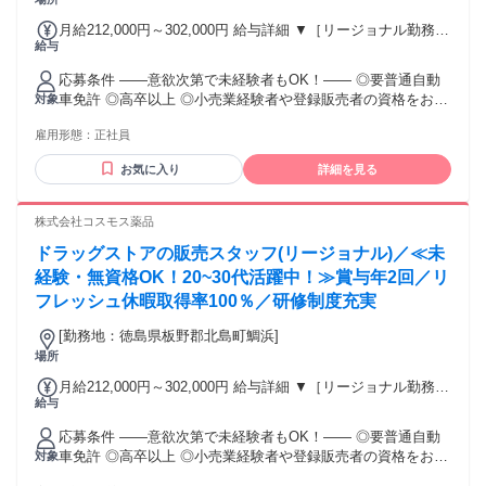
月給212,000円～302,000円 給与詳細 ▼［リージョナル勤務］
給与
(転居あり地域限定 原則ベース府県の隣接まで) 【未経験者】
（残業時間 月2h程度） 247,000円～277,000円 【スキルアッ
応募条件 ――意欲次第で未経験者もOK！―― ◎要普通自動
プコース】早期キャリアアップを目指したい方向け 271,000円
車免許 ◎高卒以上 ◎小売業経験者や登録販売者の資格をお持
対象
～317,600円 （15ｈ分時間外手当含む。実際の残業時間11
ちの方・マネジメント経験者歓迎！ ◎U・Iターン歓迎 ※入社
ｈ） ※赴任住宅手当3万円込み（家賃6万円の物件入居の場
雇用形態：
正社員
後、資格取得を目指すことも可能。研修や講習会もあり。 ※
合） 【経験者A】小売業経験者(登録販売者)) 293,300円～
同業界からの転職者が増えてきており、入社後活躍に繋がっ
344,300円 （29ｈ分時間外手当含む。実際の残業時間16.5ｈ）
お気に入り
詳細を見る
ています。もちろん異業界からの応募や、第二新卒者も含め
※赴任住宅手当3万円込み（家賃6万円の物件入居の場合）
て募集中です。
【経験者B】小売業で店長・マネジメント職経験者(登録販売
株式会社コスモス薬品
者)) 309,300円～376,200円 （39ｈ分時間外手当含む。実際の
残業時間22ｈ） ※赴任住宅手当3万円込み（家賃6万円の物件
ドラッグストアの販売スタッフ(リージョナル)／≪未
入居の場合） 勤務形態やエリアによって異なります。 詳細に
経験・無資格OK！20~30代活躍中！≫賞与年2回／リ
ついては【勤務地範囲と給与について】をご確認ください。
フレッシュ休暇取得率100％／研修制度充実
[勤務地：徳島県板野郡北島町鯛浜]
場所
月給212,000円～302,000円 給与詳細 ▼［リージョナル勤務］
給与
(転居あり地域限定 原則ベース府県の隣接まで) 【未経験者】
（残業時間 月2h程度） 247,000円～277,000円 【スキルアッ
応募条件 ――意欲次第で未経験者もOK！―― ◎要普通自動
プコース】早期キャリアアップを目指したい方向け 271,000円
車免許 ◎高卒以上 ◎小売業経験者や登録販売者の資格をお持
対象
～317,600円 （15ｈ分時間外手当含む。実際の残業時間11
ちの方・マネジメント経験者歓迎！ ◎U・Iターン歓迎 ※入社
ｈ） ※赴任住宅手当3万円込み（家賃6万円の物件入居の場