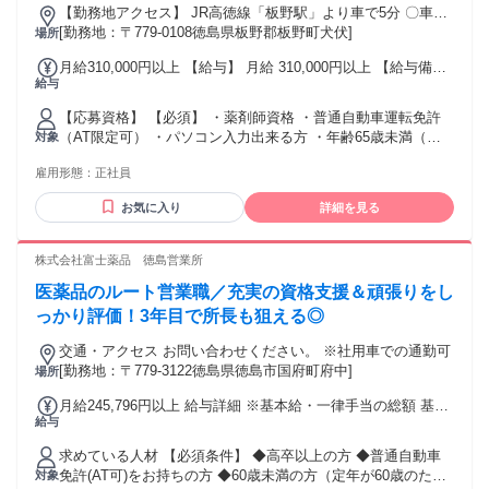
【勤務地アクセス】 JR高徳線「板野駅」より車で5分 〇車通
勤可（駐車場有） 〇公用車あり
[勤務地：〒779-0108徳島県板野郡板野町犬伏]
場所
月給310,000円以上 【給与】 月給 310,000円以上 【給与備
給与
考】 ※給与は経験・能力等を考慮いたします ※一律資格手当
（30,000円）含む
【応募資格】 【必須】 ・薬剤師資格 ・普通自動車運転免許
（AT限定可） ・パソコン入力出来る方 ・年齢65歳未満（例
対象
外事由1号：定年65歳のため） ＜歓迎＞ ・在宅医療の業務経
雇用形態：
正社員
験 ・管理薬剤師の勤務経験
お気に入り
詳細を見る
株式会社富士薬品 徳島営業所
医薬品のルート営業職／充実の資格支援＆頑張りをし
っかり評価！3年目で所長も狙える◎
交通・アクセス お問い合わせください。 ※社用車での通勤可
[勤務地：〒779-3122徳島県徳島市国府町府中]
場所
月給245,796円以上 給与詳細 ※基本給・一律手当の総額 基本
給与
給：月給 21万円 〜 固定残業代：あり 【一律手当】 全員に一
律で支払われる通勤・皆勤・家族手当金額：なし 全員に一律
求めている人材 【必須条件】 ◆高卒以上の方 ◆普通自動車
で支払われるその他手当金額：あり 1ヶ月あたり3万5796円 〜
免許(AT可)をお持ちの方 ◆60歳未満の方（定年が60歳のた
対象
固定残業代：あり ※上記その他手当に記載 1ヶ月あたり3万