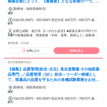
製薬企業にとって、【最重要】となる部署の一つ。医
薬品が市場に出た後も、その後の安全性を継続的に監
[勤務地：徳島県徳島市]
視しながら社会・医療現場の信頼を守る重要な役割を
場所
担います。
月給230,000円～300,000円 想定年収 400万円～600万円 雇用
給与
形態 正社員 期間の定め：無 賃金形態 形態：月給制 備考：月
給￥230,000～￥300,000 基本給￥230,000～￥300,000を含む/
必要な経験・能力等 【いずれか必須】■製薬企業やCROでの
月 ■賞与実績:年2回（7月、12月） 諸手当：通勤手当（会社規
PV業務経験者、関連業務（学術、薬事、開発など）経験者
対象
定に基づき支給）、残業手当（残業時間に応じて別途支給）
■MR経験者（内勤業務へのキャリアチェンジ志向の方は歓
試用期間 有 期間：3ヶ月 備考：変更無
雇用形態：
正社員
迎！）■くすりに関する基礎知識をお持ちの方 【歓迎】 ■薬学
部出身または薬剤師資格保有者 【求める人物像】 ★コミュニ
お気に入り
詳細を見る
ケーション力 ★自律的な学習と論理的志向 ★マルチタスク遂
行力 ★正確性と責任感 ★長期的な成長意欲 学歴・資格 学
歴：大学院 大学 語学力： 資格：
長生堂製薬株式会社
【徳島】品質管理(担当~主任)_長生堂製薬 その他医薬
品専門...／品質管理（QC）担当～リーダー候補とし
て、医薬品の品質を守るための各種試験業務をお任せ
します。「予測→検証」の繰り返しに面白さを感じら
[勤務地：徳島県徳島市]
れる方に、やりがいのある仕事です。
場所
月給230,000円～400,000円 想定年収 400万円～700万円 雇用
給与
形態 正社員 期間の定め：無 賃金形態 形態：月給制 備考：月