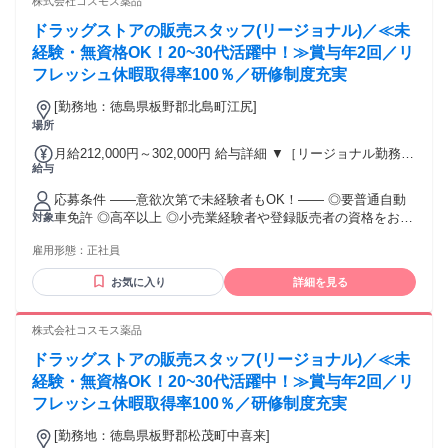
株式会社コスモス薬品
者)) 309,300円～376,200円 （39ｈ分時間外手当含む。実際の
残業時間22ｈ） ※赴任住宅手当3万円込み（家賃6万円の物件
ドラッグストアの販売スタッフ(リージョナル)／≪未
入居の場合） 勤務形態やエリアによって異なります。 詳細に
経験・無資格OK！20~30代活躍中！≫賞与年2回／リ
ついては【勤務地範囲と給与について】をご確認ください。
フレッシュ休暇取得率100％／研修制度充実
[勤務地：徳島県板野郡北島町江尻]
場所
月給212,000円～302,000円 給与詳細 ▼［リージョナル勤務］
給与
(転居あり地域限定 原則ベース府県の隣接まで) 【未経験者】
（残業時間 月2h程度） 247,000円～277,000円 【スキルアッ
応募条件 ――意欲次第で未経験者もOK！―― ◎要普通自動
プコース】早期キャリアアップを目指したい方向け 271,000円
車免許 ◎高卒以上 ◎小売業経験者や登録販売者の資格をお持
対象
～317,600円 （15ｈ分時間外手当含む。実際の残業時間11
ちの方・マネジメント経験者歓迎！ ◎U・Iターン歓迎 ※入社
ｈ） ※赴任住宅手当3万円込み（家賃6万円の物件入居の場
雇用形態：
正社員
後、資格取得を目指すことも可能。研修や講習会もあり。 ※
合） 【経験者A】小売業経験者(登録販売者)) 293,300円～
同業界からの転職者が増えてきており、入社後活躍に繋がっ
344,300円 （29ｈ分時間外手当含む。実際の残業時間16.5ｈ）
お気に入り
詳細を見る
ています。もちろん異業界からの応募や、第二新卒者も含め
※赴任住宅手当3万円込み（家賃6万円の物件入居の場合）
て募集中です。
【経験者B】小売業で店長・マネジメント職経験者(登録販売
株式会社コスモス薬品
者)) 309,300円～376,200円 （39ｈ分時間外手当含む。実際の
残業時間22ｈ） ※赴任住宅手当3万円込み（家賃6万円の物件
ドラッグストアの販売スタッフ(リージョナル)／≪未
入居の場合） 勤務形態やエリアによって異なります。 詳細に
経験・無資格OK！20~30代活躍中！≫賞与年2回／リ
ついては【勤務地範囲と給与について】をご確認ください。
フレッシュ休暇取得率100％／研修制度充実
[勤務地：徳島県板野郡松茂町中喜来]