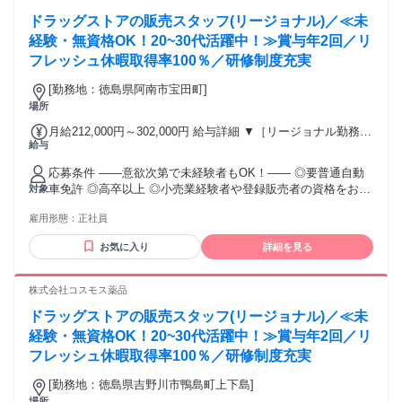
残業時間22ｈ） ※赴任住宅手当3万円込み（家賃6万円の物件
ドラッグストアの販売スタッフ(リージョナル)／≪未
入居の場合） 勤務形態やエリアによって異なります。 詳細に
経験・無資格OK！20~30代活躍中！≫賞与年2回／リ
ついては【勤務地範囲と給与について】をご確認ください。
フレッシュ休暇取得率100％／研修制度充実
[勤務地：徳島県阿南市宝田町]
場所
月給212,000円～302,000円 給与詳細 ▼［リージョナル勤務］
給与
(転居あり地域限定 原則ベース府県の隣接まで) 【未経験者】
（残業時間 月2h程度） 247,000円～277,000円 【スキルアッ
応募条件 ――意欲次第で未経験者もOK！―― ◎要普通自動
プコース】早期キャリアアップを目指したい方向け 271,000円
車免許 ◎高卒以上 ◎小売業経験者や登録販売者の資格をお持
対象
～317,600円 （15ｈ分時間外手当含む。実際の残業時間11
ちの方・マネジメント経験者歓迎！ ◎U・Iターン歓迎 ※入社
ｈ） ※赴任住宅手当3万円込み（家賃6万円の物件入居の場
雇用形態：
正社員
後、資格取得を目指すことも可能。研修や講習会もあり。 ※
合） 【経験者A】小売業経験者(登録販売者)) 293,300円～
同業界からの転職者が増えてきており、入社後活躍に繋がっ
344,300円 （29ｈ分時間外手当含む。実際の残業時間16.5ｈ）
お気に入り
詳細を見る
ています。もちろん異業界からの応募や、第二新卒者も含め
※赴任住宅手当3万円込み（家賃6万円の物件入居の場合）
て募集中です。
【経験者B】小売業で店長・マネジメント職経験者(登録販売
株式会社コスモス薬品
者)) 309,300円～376,200円 （39ｈ分時間外手当含む。実際の
残業時間22ｈ） ※赴任住宅手当3万円込み（家賃6万円の物件
ドラッグストアの販売スタッフ(リージョナル)／≪未
入居の場合） 勤務形態やエリアによって異なります。 詳細に
経験・無資格OK！20~30代活躍中！≫賞与年2回／リ
ついては【勤務地範囲と給与について】をご確認ください。
フレッシュ休暇取得率100％／研修制度充実
[勤務地：徳島県吉野川市鴨島町上下島]
場所