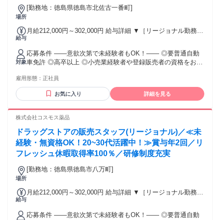
[勤務地：徳島県徳島市北佐古一番町]
場所
月給212,000円～302,000円 給与詳細 ▼［リージョナル勤務］
給与
(転居あり地域限定 原則ベース府県の隣接まで) 【未経験者】
（残業時間 月2h程度） 247,000円～277,000円 【スキルアッ
応募条件 ――意欲次第で未経験者もOK！―― ◎要普通自動
プコース】早期キャリアアップを目指したい方向け 271,000円
車免許 ◎高卒以上 ◎小売業経験者や登録販売者の資格をお持
対象
～317,600円 （15ｈ分時間外手当含む。実際の残業時間11
ちの方・マネジメント経験者歓迎！ ◎U・Iターン歓迎 ※入社
ｈ） ※赴任住宅手当3万円込み（家賃6万円の物件入居の場
雇用形態：
正社員
後、資格取得を目指すことも可能。研修や講習会もあり。 ※
合） 【経験者A】小売業経験者(登録販売者)) 293,300円～
同業界からの転職者が増えてきており、入社後活躍に繋がっ
344,300円 （29ｈ分時間外手当含む。実際の残業時間16.5ｈ）
お気に入り
詳細を見る
ています。もちろん異業界からの応募や、第二新卒者も含め
※赴任住宅手当3万円込み（家賃6万円の物件入居の場合）
て募集中です。
【経験者B】小売業で店長・マネジメント職経験者(登録販売
株式会社コスモス薬品
者)) 309,300円～376,200円 （39ｈ分時間外手当含む。実際の
残業時間22ｈ） ※赴任住宅手当3万円込み（家賃6万円の物件
ドラッグストアの販売スタッフ(リージョナル)／≪未
入居の場合） 勤務形態やエリアによって異なります。 詳細に
経験・無資格OK！20~30代活躍中！≫賞与年2回／リ
ついては【勤務地範囲と給与について】をご確認ください。
フレッシュ休暇取得率100％／研修制度充実
[勤務地：徳島県徳島市八万町]
場所
月給212,000円～302,000円 給与詳細 ▼［リージョナル勤務］
給与
(転居あり地域限定 原則ベース府県の隣接まで) 【未経験者】
（残業時間 月2h程度） 247,000円～277,000円 【スキルアッ
応募条件 ――意欲次第で未経験者もOK！―― ◎要普通自動
プコース】早期キャリアアップを目指したい方向け 271,000円