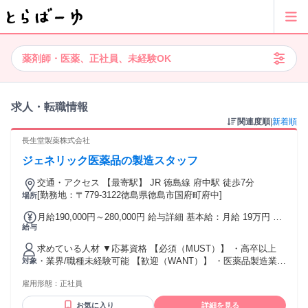
薬剤師・医薬、正社員、未経験OK
求人・転職情報
関連度順
|
新着順
長生堂製薬株式会社
ジェネリック医薬品の製造スタッフ
交通・アクセス 【最寄駅】 JR 徳島線 府中駅 徒歩7分
[勤務地：〒779-3122徳島県徳島市国府町府中]
場所
月給190,000円～280,000円 給与詳細 基本給：月給 19万円 〜
給与
28万円 固定残業代：なし 【一律手当】 全員に一律で支払わ
れる通勤・皆勤・家族手当金額：なし 全員に一律で支払われ
求めている人材 ▼応募資格 【必須（MUST）】 ・高卒以上
るその他手当金額：なし ●諸手当 通勤手当、家族手当、住宅
・業界/職種未経験可能 【歓迎（WANT）】 ・医薬品製造業界
対象
手当、役付手当、資格手当、時間外手当、休日出勤手当、深
にて製造または包装のご経験をお持ちの方（目安経験1年以
夜手当
雇用形態：
正社員
上） ▼求める人物像 ＜Must＞ ・コミュニケーション力（目
線・表情・受け答え／理解して返せる） ・ルール順守・正確
お気に入り
詳細を見る