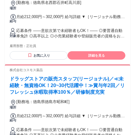
[勤務地：徳島県名西郡石井町高川原]
場所
月給212,000円～302,000円 給与詳細 ▼［リージョナル勤務］
給与
(転居あり地域限定 原則ベース府県の隣接まで) 【未経験者】
（残業時間 月2h程度） 247,000円～277,000円 【スキルアッ
応募条件 ――意欲次第で未経験者もOK！―― ◎要普通自動
プコース】早期キャリアアップを目指したい方向け 271,000円
車免許 ◎高卒以上 ◎小売業経験者や登録販売者の資格をお持
対象
～317,600円 （15ｈ分時間外手当含む。実際の残業時間11
ちの方・マネジメント経験者歓迎！ ◎U・Iターン歓迎 ※入社
ｈ） ※赴任住宅手当3万円込み（家賃6万円の物件入居の場
雇用形態：
正社員
後、資格取得を目指すことも可能。研修や講習会もあり。 ※
合） 【経験者A】小売業経験者(登録販売者)) 293,300円～
同業界からの転職者が増えてきており、入社後活躍に繋がっ
344,300円 （29ｈ分時間外手当含む。実際の残業時間16.5ｈ）
お気に入り
詳細を見る
ています。もちろん異業界からの応募や、第二新卒者も含め
※赴任住宅手当3万円込み（家賃6万円の物件入居の場合）
て募集中です。
【経験者B】小売業で店長・マネジメント職経験者(登録販売
株式会社コスモス薬品
者)) 309,300円～376,200円 （39ｈ分時間外手当含む。実際の
残業時間22ｈ） ※赴任住宅手当3万円込み（家賃6万円の物件
ドラッグストアの販売スタッフ(リージョナル)／≪未
入居の場合） 勤務形態やエリアによって異なります。 詳細に
経験・無資格OK！20~30代活躍中！≫賞与年2回／リ
ついては【勤務地範囲と給与について】をご確認ください。
フレッシュ休暇取得率100％／研修制度充実
[勤務地：徳島県徳島市昭和町]
場所
月給212,000円～302,000円 給与詳細 ▼［リージョナル勤務］
給与
(転居あり地域限定 原則ベース府県の隣接まで) 【未経験者】
（残業時間 月2h程度） 247,000円～277,000円 【スキルアッ
応募条件 ――意欲次第で未経験者もOK！―― ◎要普通自動
プコース】早期キャリアアップを目指したい方向け 271,000円