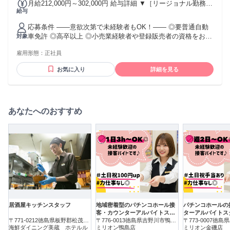
月給212,000円～302,000円 給与詳細 ▼［リージョナル勤務］
給与
(転居あり地域限定 原則ベース府県の隣接まで) 【未経験者】
（残業時間 月2h程度） 247,000円～277,000円 【スキルアッ
応募条件 ――意欲次第で未経験者もOK！―― ◎要普通自動
プコース】早期キャリアアップを目指したい方向け 271,000円
車免許 ◎高卒以上 ◎小売業経験者や登録販売者の資格をお持
対象
～317,600円 （15ｈ分時間外手当含む。実際の残業時間11
ちの方・マネジメント経験者歓迎！ ◎U・Iターン歓迎 ※入社
ｈ） ※赴任住宅手当3万円込み（家賃6万円の物件入居の場
雇用形態：
正社員
後、資格取得を目指すことも可能。研修や講習会もあり。 ※
合） 【経験者A】小売業経験者(登録販売者)) 293,300円～
同業界からの転職者が増えてきており、入社後活躍に繋がっ
344,300円 （29ｈ分時間外手当含む。実際の残業時間16.5ｈ）
お気に入り
詳細を見る
ています。もちろん異業界からの応募や、第二新卒者も含め
※赴任住宅手当3万円込み（家賃6万円の物件入居の場合）
て募集中です。
【経験者B】小売業で店長・マネジメント職経験者(登録販売
者)) 309,300円～376,200円 （39ｈ分時間外手当含む。実際の
残業時間22ｈ） ※赴任住宅手当3万円込み（家賃6万円の物件
あなたへのおすすめ
入居の場合） 勤務形態やエリアによって異なります。 詳細に
ついては【勤務地範囲と給与について】をご確認ください。
居酒屋キッチンスタッフ
地域密着型のパチンコホール接
パチンコホールの
客・カウンターアルバイトスタ
ターアルバイトス
〒771-0212徳島県板野郡松茂町
ッフ
〒776-0013徳島県吉野川市鴨島
〒773-0007徳
中喜来
海鮮ダイニング美蔵 ホテルル
町上下島
ミリオン鴨島店
町
ミリオン金磯店