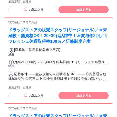
雇用形態：
正社員
後、資格取得を目指すことも可能。研修や講習会もあり。 ※
合） 【経験者A】小売業経験者(登録販売者)) 293,300円～
同業界からの転職者が増えてきており、入社後活躍に繋がっ
344,300円 （29ｈ分時間外手当含む。実際の残業時間16.5ｈ）
お気に入り
詳細を見る
ています。もちろん異業界からの応募や、第二新卒者も含め
※赴任住宅手当3万円込み（家賃6万円の物件入居の場合）
て募集中です。
【経験者B】小売業で店長・マネジメント職経験者(登録販売
株式会社コスモス薬品
者)) 309,300円～376,200円 （39ｈ分時間外手当含む。実際の
残業時間22ｈ） ※赴任住宅手当3万円込み（家賃6万円の物件
ドラッグストアの販売スタッフ(リージョナル)／≪未
入居の場合） 勤務形態やエリアによって異なります。 詳細に
経験・無資格OK！20~30代活躍中！≫賞与年2回／リ
ついては【勤務地範囲と給与について】をご確認ください。
フレッシュ休暇取得率100％／研修制度充実
[勤務地：徳島県徳島市北田宮]
場所
月給212,000円～302,000円 給与詳細 ▼［リージョナル勤務］
給与
(転居あり地域限定 原則ベース府県の隣接まで) 【未経験者】
（残業時間 月2h程度） 247,000円～277,000円 【スキルアッ
応募条件 ――意欲次第で未経験者もOK！―― ◎要普通自動
プコース】早期キャリアアップを目指したい方向け 271,000円
車免許 ◎高卒以上 ◎小売業経験者や登録販売者の資格をお持
対象
～317,600円 （15ｈ分時間外手当含む。実際の残業時間11
ちの方・マネジメント経験者歓迎！ ◎U・Iターン歓迎 ※入社
ｈ） ※赴任住宅手当3万円込み（家賃6万円の物件入居の場
雇用形態：
正社員
後、資格取得を目指すことも可能。研修や講習会もあり。 ※
合） 【経験者A】小売業経験者(登録販売者)) 293,300円～
同業界からの転職者が増えてきており、入社後活躍に繋がっ
344,300円 （29ｈ分時間外手当含む。実際の残業時間16.5ｈ）
お気に入り
詳細を見る
ています。もちろん異業界からの応募や、第二新卒者も含め
※赴任住宅手当3万円込み（家賃6万円の物件入居の場合）
て募集中です。
【経験者B】小売業で店長・マネジメント職経験者(登録販売
株式会社コスモス薬品
者)) 309,300円～376,200円 （39ｈ分時間外手当含む。実際の
残業時間22ｈ） ※赴任住宅手当3万円込み（家賃6万円の物件
ドラッグストアの販売スタッフ(リージョナル)／≪未