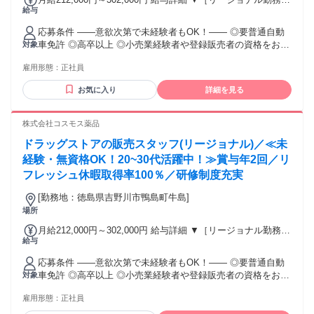
給与
(転居あり地域限定 原則ベース府県の隣接まで) 【未経験者】
（残業時間 月2h程度） 247,000円～277,000円 【スキルアッ
応募条件 ――意欲次第で未経験者もOK！―― ◎要普通自動
プコース】早期キャリアアップを目指したい方向け 271,000円
車免許 ◎高卒以上 ◎小売業経験者や登録販売者の資格をお持
対象
～317,600円 （15ｈ分時間外手当含む。実際の残業時間11
ちの方・マネジメント経験者歓迎！ ◎U・Iターン歓迎 ※入社
ｈ） ※赴任住宅手当3万円込み（家賃6万円の物件入居の場
雇用形態：
正社員
後、資格取得を目指すことも可能。研修や講習会もあり。 ※
合） 【経験者A】小売業経験者(登録販売者)) 293,300円～
同業界からの転職者が増えてきており、入社後活躍に繋がっ
344,300円 （29ｈ分時間外手当含む。実際の残業時間16.5ｈ）
お気に入り
詳細を見る
ています。もちろん異業界からの応募や、第二新卒者も含め
※赴任住宅手当3万円込み（家賃6万円の物件入居の場合）
て募集中です。
【経験者B】小売業で店長・マネジメント職経験者(登録販売
株式会社コスモス薬品
者)) 309,300円～376,200円 （39ｈ分時間外手当含む。実際の
残業時間22ｈ） ※赴任住宅手当3万円込み（家賃6万円の物件
ドラッグストアの販売スタッフ(リージョナル)／≪未
入居の場合） 勤務形態やエリアによって異なります。 詳細に
経験・無資格OK！20~30代活躍中！≫賞与年2回／リ
ついては【勤務地範囲と給与について】をご確認ください。
フレッシュ休暇取得率100％／研修制度充実
[勤務地：徳島県吉野川市鴨島町牛島]
場所
月給212,000円～302,000円 給与詳細 ▼［リージョナル勤務］
給与
(転居あり地域限定 原則ベース府県の隣接まで) 【未経験者】
（残業時間 月2h程度） 247,000円～277,000円 【スキルアッ
応募条件 ――意欲次第で未経験者もOK！―― ◎要普通自動
プコース】早期キャリアアップを目指したい方向け 271,000円
車免許 ◎高卒以上 ◎小売業経験者や登録販売者の資格をお持
対象
～317,600円 （15ｈ分時間外手当含む。実際の残業時間11
ちの方・マネジメント経験者歓迎！ ◎U・Iターン歓迎 ※入社
ｈ） ※赴任住宅手当3万円込み（家賃6万円の物件入居の場
雇用形態：
正社員
後、資格取得を目指すことも可能。研修や講習会もあり。 ※
合） 【経験者A】小売業経験者(登録販売者)) 293,300円～
同業界からの転職者が増えてきており、入社後活躍に繋がっ