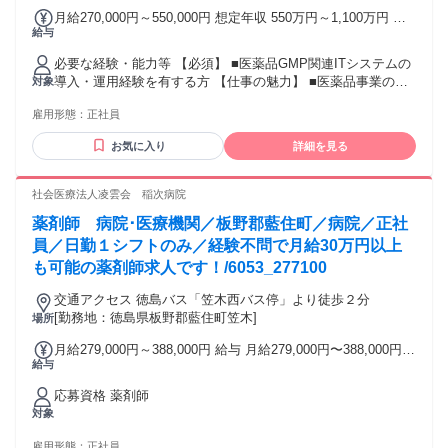
月給270,000円～550,000円 想定年収 550万円～1,100万円 雇
給与
用形態 正社員 期間の定め：無 賃金形態 形態：月給制 備考：
月給￥270,000～ 基本給￥270,000～を含む/月 ■賞与実績:有
必要な経験・能力等 【必須】 ■医薬品GMP関連ITシステムの
諸手当：通勤手当（会社規定に基づき支給）、残業手当（残
導入・運用経験を有する方 【仕事の魅力】 ■医薬品事業の中
対象
業時間に応じて別途支給） 試用期間 有 期間：6ヶ月 備考：変
核の１つであるGXP関連業務の効率化を通じて、医薬品業界
更無
雇用形態：
正社員
に貢献できます。 ■グループ内の医薬品事業会社のGMP関連
のITエキスパートと共に働くことで、新たな業務知識を会得
お気に入り
詳細を見る
するチャンスです。グループ会社へ出向もしくは兼務出向と
なる可能性があります。 学歴・資格 学歴：大学院 大学 高専
短大 専修学校 語学力： 資格：
社会医療法人凌雲会 稲次病院
薬剤師 病院･医療機関／板野郡藍住町／病院／正社
員／日勤１シフトのみ／経験不問で月給30万円以上
も可能の薬剤師求人です！/6053_277100
交通アクセス 徳島バス「笠木西バス停」より徒歩２分
[勤務地：徳島県板野郡藍住町笠木]
場所
月給279,000円～388,000円 給与 月給279,000円〜388,000円
給与
基本給: 191,000円～300,000円 固定手当: 資格手当 60,000円
報酬連動手当 3,000円 臨時特例手当 15,000円 特別業務手当
応募資格 薬剤師
10,000円 その他手当: 時間外手当 給与詳細: ※経験などを考慮
対象
の上、面接後に決定 賞与（前年度実績）: 年２回(計2.70ヶ月
分）※前年度実績 昇給（前年度実績）: 年１回(1月あたり
雇用形態：
正社員