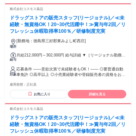
て募集中です。
【経験者B】小売業で店長・マネジメント職経験者(登録販売
株式会社コスモス薬品
者)) 309,300円～376,200円 （39ｈ分時間外手当含む。実際の
残業時間22ｈ） ※赴任住宅手当3万円込み（家賃6万円の物件
ドラッグストアの販売スタッフ(リージョナル)／≪未
入居の場合） 勤務形態やエリアによって異なります。 詳細に
経験・無資格OK！20~30代活躍中！≫賞与年2回／リ
ついては【勤務地範囲と給与について】をご確認ください。
フレッシュ休暇取得率100％／研修制度充実
[勤務地：徳島県三好郡東みよし町西庄]
場所
月給212,000円～302,000円 給与詳細 ▼［リージョナル勤務］
給与
(転居あり地域限定 原則ベース府県の隣接まで) 【未経験者】
（残業時間 月2h程度） 247,000円～277,000円 【スキルアッ
応募条件 ――意欲次第で未経験者もOK！―― ◎要普通自動
プコース】早期キャリアアップを目指したい方向け 271,000円
車免許 ◎高卒以上 ◎小売業経験者や登録販売者の資格をお持
対象
～317,600円 （15ｈ分時間外手当含む。実際の残業時間11
ちの方・マネジメント経験者歓迎！ ◎U・Iターン歓迎 ※入社
ｈ） ※赴任住宅手当3万円込み（家賃6万円の物件入居の場
雇用形態：
正社員
後、資格取得を目指すことも可能。研修や講習会もあり。 ※
合） 【経験者A】小売業経験者(登録販売者)) 293,300円～
同業界からの転職者が増えてきており、入社後活躍に繋がっ
344,300円 （29ｈ分時間外手当含む。実際の残業時間16.5ｈ）
お気に入り
詳細を見る
ています。もちろん異業界からの応募や、第二新卒者も含め
※赴任住宅手当3万円込み（家賃6万円の物件入居の場合）
て募集中です。
【経験者B】小売業で店長・マネジメント職経験者(登録販売
株式会社コスモス薬品
者)) 309,300円～376,200円 （39ｈ分時間外手当含む。実際の
残業時間22ｈ） ※赴任住宅手当3万円込み（家賃6万円の物件
ドラッグストアの販売スタッフ(リージョナル)／≪未
入居の場合） 勤務形態やエリアによって異なります。 詳細に
経験・無資格OK！20~30代活躍中！≫賞与年2回／リ
ついては【勤務地範囲と給与について】をご確認ください。
フレッシュ休暇取得率100％／研修制度充実