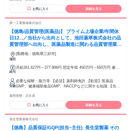
1,000円～1,200 円）※前年度実績 締日・支払日（支払い方
法）: 15日締め・月末支払い 銀行振込
お気に入り
詳細を見る
第一工業製薬株式会社
【徳島/品質管理(医薬品)】 プライム上場企業/年間休
日12...／当社から出向として、池田薬草株式会社の品
質管理部へ出向し、医薬品製造に関わる品質管理業務
をお任せします。具体的には、■医薬品製造における
[勤務地：徳島県三好市]
責任者（製造管理者）■その他管理業務などです。
場所
月給261,627円～377,906円 想定年収 450万円～650万円 雇用
給与
形態 正社員 期間の定め：無 賃金形態 形態：月給制 備考：月
給￥261,627～￥377,906 基本給￥261,627～￥377,906を含む/
必要な経験・能力等 【必須】薬剤師免許 【歓迎】医薬品
月 ■賞与実績:年2回(昨年度実績5.2ヵ月) 諸手当：通勤手当
GMP、健康補助食品GMP、HACCPなどに関する知識 【当社
対象
（会社規定に基づき支給）、残業手当（残業時間に応じて別
と池田薬草株式会社との関わり】池田薬草株式会社は当社の
途支給） 試用期間 有 期間：3ヶ月 備考：変更無
雇用形態：
正社員
100％子会社です。 学歴・資格 学歴：大学院 大学 高専 短大
専修学校 高校 語学力： 資格：薬剤師
お気に入り
詳細を見る
長生堂製薬株式会社
【徳島】品質保証/GQP(担当~主任)_長生堂製薬 その