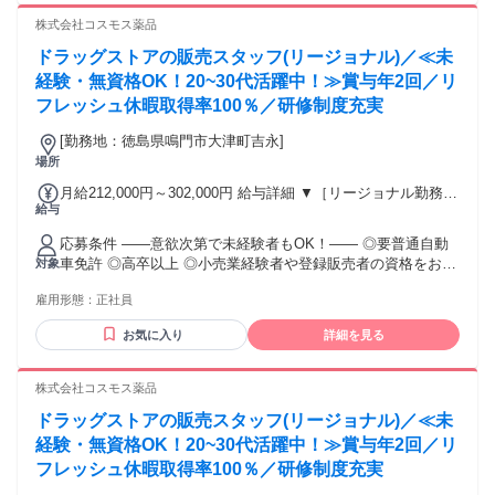
【経験者B】小売業で店長・マネジメント職経験者(登録販売
株式会社コスモス薬品
者)) 309,300円～376,200円 （39ｈ分時間外手当含む。実際の
残業時間22ｈ） ※赴任住宅手当3万円込み（家賃6万円の物件
ドラッグストアの販売スタッフ(リージョナル)／≪未
入居の場合） 勤務形態やエリアによって異なります。 詳細に
経験・無資格OK！20~30代活躍中！≫賞与年2回／リ
ついては【勤務地範囲と給与について】をご確認ください。
フレッシュ休暇取得率100％／研修制度充実
[勤務地：徳島県鳴門市大津町吉永]
場所
月給212,000円～302,000円 給与詳細 ▼［リージョナル勤務］
給与
(転居あり地域限定 原則ベース府県の隣接まで) 【未経験者】
（残業時間 月2h程度） 247,000円～277,000円 【スキルアッ
応募条件 ――意欲次第で未経験者もOK！―― ◎要普通自動
プコース】早期キャリアアップを目指したい方向け 271,000円
車免許 ◎高卒以上 ◎小売業経験者や登録販売者の資格をお持
対象
～317,600円 （15ｈ分時間外手当含む。実際の残業時間11
ちの方・マネジメント経験者歓迎！ ◎U・Iターン歓迎 ※入社
ｈ） ※赴任住宅手当3万円込み（家賃6万円の物件入居の場
雇用形態：
正社員
後、資格取得を目指すことも可能。研修や講習会もあり。 ※
合） 【経験者A】小売業経験者(登録販売者)) 293,300円～
同業界からの転職者が増えてきており、入社後活躍に繋がっ
344,300円 （29ｈ分時間外手当含む。実際の残業時間16.5ｈ）
お気に入り
詳細を見る
ています。もちろん異業界からの応募や、第二新卒者も含め
※赴任住宅手当3万円込み（家賃6万円の物件入居の場合）
て募集中です。
【経験者B】小売業で店長・マネジメント職経験者(登録販売
株式会社コスモス薬品
者)) 309,300円～376,200円 （39ｈ分時間外手当含む。実際の
残業時間22ｈ） ※赴任住宅手当3万円込み（家賃6万円の物件
ドラッグストアの販売スタッフ(リージョナル)／≪未
入居の場合） 勤務形態やエリアによって異なります。 詳細に
経験・無資格OK！20~30代活躍中！≫賞与年2回／リ
ついては【勤務地範囲と給与について】をご確認ください。
フレッシュ休暇取得率100％／研修制度充実