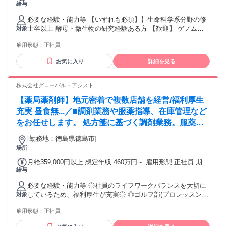
給与
形態 正社員 期間の定め：無 賃金形態 形態：月給制 備考：月
給￥330,000～ 基本給￥330,000～を含む/月 諸手当：通勤手
必要な経験・能力等 【いずれも必須】】生命科学系分野の修
当（会社規定に基づき支給）、残業手当（残業時間に応じて
士卒以上 酵母・微生物の研究経験ある方 【歓迎】 ゲノム編
対象
別途支給） 試用期間 有 期間：6ヶ月 備考：変更無
集の知識がある方 博士号、英語力 ■徳島に研究開発とコーポ
雇用形態：
正社員
レート部門、東京では営業部門が活動しています。スーパー
フレックス制を採用し、原則的に残業なしを目標にしていま
お気に入り
詳細を見る
す。 学歴・資格 学歴：大学院 大学 語学力： 資格：
株式会社グローバル・アシスト
【薬局薬剤師】地元密着で複数店舗を経営/福利厚生
充実 昼食無...／■調剤業務や服薬指導、在庫管理など
をお任せします。 処方箋に基づく調剤業務。服薬指
導。在宅服薬指導(患者のもとまで、自宅・施設)、薬
[勤務地：徳島県徳島市]
を配達し服薬指導を行います。
場所
月給359,000円以上 想定年収 460万円～ 雇用形態 正社員 期間
給与
の定め：無 賃金形態 形態：月給制 備考：月給￥359,000～ 基
本給￥214,000～ 諸手当￥145,000～を含む/月 ■賞与実績:年2
必要な経験・能力等 ◎社員のライフワークバランスを大切に
回(賞与実績約2か月分) 諸手当：通勤手当（会社規定に基づき
しているため、福利厚生が充実◎ ◎ゴルフ部(プロレッスン料
対象
支給）、残業手当（残業時間に応じて別途支給） 試用期間 有
無料)・スポーツクラブ優待など◎ 【必須】薬剤師免許をお持
期間：6ヶ月 備考：変更無
雇用形態：
正社員
ちの方 ※調剤経験者の方は歓迎致します！ 【特徴】電子薬歴
を搭載しており、患者様の過去の膨大な情報を瞬時に検索す