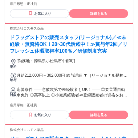
ｈ） ※赴任住宅手当3万円込み（家賃6万円の物件入居の場
雇用形態：
正社員
後、資格取得を目指すことも可能。研修や講習会もあり。 ※
合） 【経験者A】小売業経験者(登録販売者)) 293,300円～
同業界からの転職者が増えてきており、入社後活躍に繋がっ
344,300円 （29ｈ分時間外手当含む。実際の残業時間16.5ｈ）
お気に入り
詳細を見る
ています。もちろん異業界からの応募や、第二新卒者も含め
※赴任住宅手当3万円込み（家賃6万円の物件入居の場合）
て募集中です。
【経験者B】小売業で店長・マネジメント職経験者(登録販売
株式会社コスモス薬品
者)) 309,300円～376,200円 （39ｈ分時間外手当含む。実際の
残業時間22ｈ） ※赴任住宅手当3万円込み（家賃6万円の物件
ドラッグストアの販売スタッフ(リージョナル)／≪未
入居の場合） 勤務形態やエリアによって異なります。 詳細に
経験・無資格OK！20~30代活躍中！≫賞与年2回／リ
ついては【勤務地範囲と給与について】をご確認ください。
フレッシュ休暇取得率100％／研修制度充実
[勤務地：徳島県小松島市中郷町]
場所
月給212,000円～302,000円 給与詳細 ▼［リージョナル勤務］
給与
(転居あり地域限定 原則ベース府県の隣接まで) 【未経験者】
（残業時間 月2h程度） 247,000円～277,000円 【スキルアッ
応募条件 ――意欲次第で未経験者もOK！―― ◎要普通自動
プコース】早期キャリアアップを目指したい方向け 271,000円
車免許 ◎高卒以上 ◎小売業経験者や登録販売者の資格をお持
対象
～317,600円 （15ｈ分時間外手当含む。実際の残業時間11
ちの方・マネジメント経験者歓迎！ ◎U・Iターン歓迎 ※入社
ｈ） ※赴任住宅手当3万円込み（家賃6万円の物件入居の場
雇用形態：
正社員
後、資格取得を目指すことも可能。研修や講習会もあり。 ※
合） 【経験者A】小売業経験者(登録販売者)) 293,300円～
同業界からの転職者が増えてきており、入社後活躍に繋がっ
344,300円 （29ｈ分時間外手当含む。実際の残業時間16.5ｈ）
お気に入り
詳細を見る
ています。もちろん異業界からの応募や、第二新卒者も含め
※赴任住宅手当3万円込み（家賃6万円の物件入居の場合）
て募集中です。
【経験者B】小売業で店長・マネジメント職経験者(登録販売
株式会社コスモス薬品
者)) 309,300円～376,200円 （39ｈ分時間外手当含む。実際の
残業時間22ｈ） ※赴任住宅手当3万円込み（家賃6万円の物件