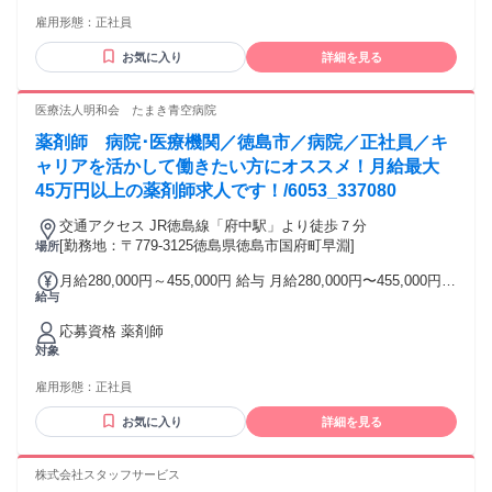
め） ◇未経験歓迎 ◇営業デビューを歓迎します ◇第二新卒
5796円 〜（固定残業時間：1ヶ月あたり22時間30分） ※事業
雇用形態：
正社員
歓迎 ◇20代男性・女性活躍中 ◇30代男性・女性活躍中 ＼異
場内において所定労働時間を超え勤務した場合、上記固定残
業種からの転職も大歓迎／ 接客業、事務、パティシエ、ドラ
業代とは別に、時間外勤務手当を全額支給。 ◆昇給年1回
お気に入り
詳細を見る
イバー、 消防士、製造スタッフ、ITエンジニア など…幅広い
【賞与について】 ◆半期ごとに6ヵ月間の個人成績を評価し、
経歴を持つ先輩が在籍！ 未経験からでも安心して学べる教育
業績給として毎月の給与に上乗せして支給 ◆業績によって決
制度が整っているので、しっかりキャリアを築いていけます
医療法人明和会 たまき青空病院
算賞与あり ◆他、各種手当あり ・資格手当(登録販売者／月
よ◎ 年齢の条件と理由：あり（例外事由1号・60歳未満（定
5000円) ・役職手当 ・時間外手当(超過分) ・扶養内手当 (子1
薬剤師 病院･医療機関／徳島市／病院／正社員／キ
年のため））
人／1万4000円)
ャリアを活かして働きたい方にオススメ！月給最大
45万円以上の薬剤師求人です！/6053_337080
交通アクセス JR徳島線「府中駅」より徒歩７分
[勤務地：〒779-3125徳島県徳島市国府町早淵]
場所
月給280,000円～455,000円 給与 月給280,000円〜455,000円
給与
基本給: 220,000円～300,000円 固定手当: 調整手当 25,000円
～70,000円 職務手当 35,000円 役職手当 0円～50,000円 その
応募資格 薬剤師
他手当: 皆勤手当 5,000円、又は精勤手当 3,000円 給与詳細:
対象
※経験などを考慮の上、面接後に決定 賞与（前年度実績）:
年２回（計3.50ヶ月分）※前年度実績 昇給（前年度実績）: 年
雇用形態：
正社員
１回（1月あたり1,000円）※前年度実績 締日・支払日（支払
い方法）: 15日締め・当月28日支払い 銀行振込
お気に入り
詳細を見る
株式会社スタッフサービス