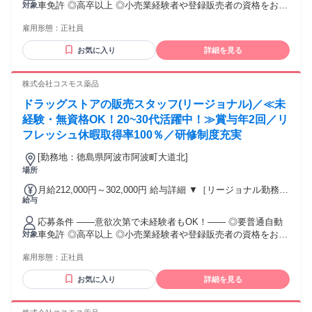
車免許 ◎高卒以上 ◎小売業経験者や登録販売者の資格をお持
対象
～317,600円 （15ｈ分時間外手当含む。実際の残業時間11
ちの方・マネジメント経験者歓迎！ ◎U・Iターン歓迎 ※入社
ｈ） ※赴任住宅手当3万円込み（家賃6万円の物件入居の場
雇用形態：
正社員
後、資格取得を目指すことも可能。研修や講習会もあり。 ※
合） 【経験者A】小売業経験者(登録販売者)) 293,300円～
同業界からの転職者が増えてきており、入社後活躍に繋がっ
344,300円 （29ｈ分時間外手当含む。実際の残業時間16.5ｈ）
お気に入り
詳細を見る
ています。もちろん異業界からの応募や、第二新卒者も含め
※赴任住宅手当3万円込み（家賃6万円の物件入居の場合）
て募集中です。
【経験者B】小売業で店長・マネジメント職経験者(登録販売
株式会社コスモス薬品
者)) 309,300円～376,200円 （39ｈ分時間外手当含む。実際の
残業時間22ｈ） ※赴任住宅手当3万円込み（家賃6万円の物件
ドラッグストアの販売スタッフ(リージョナル)／≪未
入居の場合） 勤務形態やエリアによって異なります。 詳細に
経験・無資格OK！20~30代活躍中！≫賞与年2回／リ
ついては【勤務地範囲と給与について】をご確認ください。
フレッシュ休暇取得率100％／研修制度充実
[勤務地：徳島県阿波市阿波町大道北]
場所
月給212,000円～302,000円 給与詳細 ▼［リージョナル勤務］
給与
(転居あり地域限定 原則ベース府県の隣接まで) 【未経験者】
（残業時間 月2h程度） 247,000円～277,000円 【スキルアッ
応募条件 ――意欲次第で未経験者もOK！―― ◎要普通自動
プコース】早期キャリアアップを目指したい方向け 271,000円
車免許 ◎高卒以上 ◎小売業経験者や登録販売者の資格をお持
対象
～317,600円 （15ｈ分時間外手当含む。実際の残業時間11
ちの方・マネジメント経験者歓迎！ ◎U・Iターン歓迎 ※入社
ｈ） ※赴任住宅手当3万円込み（家賃6万円の物件入居の場
雇用形態：
正社員
後、資格取得を目指すことも可能。研修や講習会もあり。 ※
合） 【経験者A】小売業経験者(登録販売者)) 293,300円～
同業界からの転職者が増えてきており、入社後活躍に繋がっ
344,300円 （29ｈ分時間外手当含む。実際の残業時間16.5ｈ）
お気に入り
詳細を見る
ています。もちろん異業界からの応募や、第二新卒者も含め
※赴任住宅手当3万円込み（家賃6万円の物件入居の場合）
て募集中です。
【経験者B】小売業で店長・マネジメント職経験者(登録販売