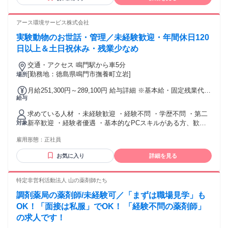
性（人の命に関わる仕事なので、ミスを防ぐ姿勢） ・聞ける/
言える人（分からないを放置しない黙って進めない） ＜
Better＞ ・工場経験者（GMP経験があれば尚よし。派遣経験
アース環境サービス株式会社
も可） ・改善提案・気づきを言語化できる人 ・チームで学び
実験動物のお世話・管理／未経験歓迎・年間休日120
合う文化にフィットする人（若手が年長者に教えることもあ
ります）
日以上＆土日祝休み・残業少なめ
交通・アクセス 鳴門駅から車5分
[勤務地：徳島県鳴門市撫養町立岩]
場所
月給251,300円～289,100円 給与詳細 ※基本給・固定残業代の
給与
総額 基本給：月給 23万3000円 〜 26万8000円 固定残業代：
あり 1ヶ月あたり1万8300円 〜 2万1100円（固定残業時間：1
求めている人材 ・未経験歓迎 ・経験不問 ・学歴不問 ・第二
ヶ月あたり10時間） 固定残業時間を超えた勤務時間について
新卒歓迎 ・経験者優遇 ・基本的なPCスキルがある方、歓迎
対象
は別途残業代を支給する 【一律手当】 全員に一律で支払われ
└Excel、Word、PowerPoint 【必須】 普免(AT限定可) ■こん
る通勤・皆勤・家族手当金額：なし 全員に一律で支払われる
雇用形態：
正社員
な方にぴったり！ ・コツもく作業が得意 ・未経験から挑戦し
その他手当金額：なし ※経験・スキルを考慮のうえ、決定
たい ・プライベートも大切にしたい ・地元で長く働きたい
【手当】 ■住宅手当：家賃の35％を補助 (社内規定あり)
お気に入り
詳細を見る
特定非営利活動法人 山の薬剤師たち
調剤薬局の薬剤師/未経験可／「まずは職場見学」も
OK！「面接は私服」でOK！ 「経験不問の薬剤師」
の求人です！