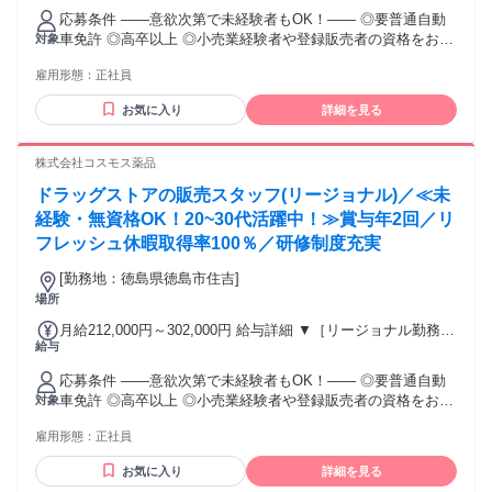
（残業時間 月2h程度） 247,000円～277,000円 【スキルアッ
応募条件 ――意欲次第で未経験者もOK！―― ◎要普通自動
プコース】早期キャリアアップを目指したい方向け 271,000円
車免許 ◎高卒以上 ◎小売業経験者や登録販売者の資格をお持
対象
～317,600円 （15ｈ分時間外手当含む。実際の残業時間11
ちの方・マネジメント経験者歓迎！ ◎U・Iターン歓迎 ※入社
ｈ） ※赴任住宅手当3万円込み（家賃6万円の物件入居の場
雇用形態：
正社員
後、資格取得を目指すことも可能。研修や講習会もあり。 ※
合） 【経験者A】小売業経験者(登録販売者)) 293,300円～
同業界からの転職者が増えてきており、入社後活躍に繋がっ
344,300円 （29ｈ分時間外手当含む。実際の残業時間16.5ｈ）
お気に入り
詳細を見る
ています。もちろん異業界からの応募や、第二新卒者も含め
※赴任住宅手当3万円込み（家賃6万円の物件入居の場合）
て募集中です。
【経験者B】小売業で店長・マネジメント職経験者(登録販売
株式会社コスモス薬品
者)) 309,300円～376,200円 （39ｈ分時間外手当含む。実際の
残業時間22ｈ） ※赴任住宅手当3万円込み（家賃6万円の物件
ドラッグストアの販売スタッフ(リージョナル)／≪未
入居の場合） 勤務形態やエリアによって異なります。 詳細に
経験・無資格OK！20~30代活躍中！≫賞与年2回／リ
ついては【勤務地範囲と給与について】をご確認ください。
フレッシュ休暇取得率100％／研修制度充実
[勤務地：徳島県徳島市住吉]
場所
月給212,000円～302,000円 給与詳細 ▼［リージョナル勤務］
給与
(転居あり地域限定 原則ベース府県の隣接まで) 【未経験者】
（残業時間 月2h程度） 247,000円～277,000円 【スキルアッ
応募条件 ――意欲次第で未経験者もOK！―― ◎要普通自動
プコース】早期キャリアアップを目指したい方向け 271,000円
車免許 ◎高卒以上 ◎小売業経験者や登録販売者の資格をお持
対象
～317,600円 （15ｈ分時間外手当含む。実際の残業時間11
ちの方・マネジメント経験者歓迎！ ◎U・Iターン歓迎 ※入社
ｈ） ※赴任住宅手当3万円込み（家賃6万円の物件入居の場
雇用形態：
正社員
後、資格取得を目指すことも可能。研修や講習会もあり。 ※
合） 【経験者A】小売業経験者(登録販売者)) 293,300円～
同業界からの転職者が増えてきており、入社後活躍に繋がっ
344,300円 （29ｈ分時間外手当含む。実際の残業時間16.5ｈ）
お気に入り
詳細を見る
ています。もちろん異業界からの応募や、第二新卒者も含め
※赴任住宅手当3万円込み（家賃6万円の物件入居の場合）