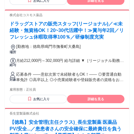
お気に入り
詳細を見る
ることができ、又薬歴を探す手間や時間を省くことで、患者
様の待ち時間の短縮に繋げています。 【入社後】メンター制
度：経験豊富なベテラン薬剤師が1年スパンで業務を基礎から
株式会社コスモス薬品
指導し、親身に相談相手となってくれます。 定期面談：年2
ドラッグストアの販売スタッフ(リージョナル)／≪未
回、全社員を対象に困っていることや悩んでいること、今後
の目標設定についてなどの面談を行います。 学歴・資格 学
経験・無資格OK！20~30代活躍中！≫賞与年2回／リ
歴：大学院 大学 高専 短大 専修学校 高校 語学力： 資格：薬
フレッシュ休暇取得率100％／研修制度充実
剤師
[勤務地：徳島県鳴門市撫養町大桑島]
場所
月給212,000円～302,000円 給与詳細 ▼［リージョナル勤務］
給与
(転居あり地域限定 原則ベース府県の隣接まで) 【未経験者】
（残業時間 月2h程度） 247,000円～277,000円 【スキルアッ
応募条件 ――意欲次第で未経験者もOK！―― ◎要普通自動
プコース】早期キャリアアップを目指したい方向け 271,000円
車免許 ◎高卒以上 ◎小売業経験者や登録販売者の資格をお持
対象
～317,600円 （15ｈ分時間外手当含む。実際の残業時間11
ちの方・マネジメント経験者歓迎！ ◎U・Iターン歓迎 ※入社
ｈ） ※赴任住宅手当3万円込み（家賃6万円の物件入居の場
雇用形態：
正社員
後、資格取得を目指すことも可能。研修や講習会もあり。 ※
合） 【経験者A】小売業経験者(登録販売者)) 293,300円～
同業界からの転職者が増えてきており、入社後活躍に繋がっ
344,300円 （29ｈ分時間外手当含む。実際の残業時間16.5ｈ）
お気に入り
詳細を見る
ています。もちろん異業界からの応募や、第二新卒者も含め
※赴任住宅手当3万円込み（家賃6万円の物件入居の場合）
て募集中です。
【経験者B】小売業で店長・マネジメント職経験者(登録販売
長生堂製薬株式会社
者)) 309,300円～376,200円 （39ｈ分時間外手当含む。実際の
残業時間22ｈ） ※赴任住宅手当3万円込み（家賃6万円の物件
【徳島】安全管理(主任クラス)_長生堂製薬 医薬品
入居の場合） 勤務形態やエリアによって異なります。 詳細に
PV/安全...／患患者さんの安全確保に最終責任を負う
ついては【勤務地範囲と給与について】をご確認ください。