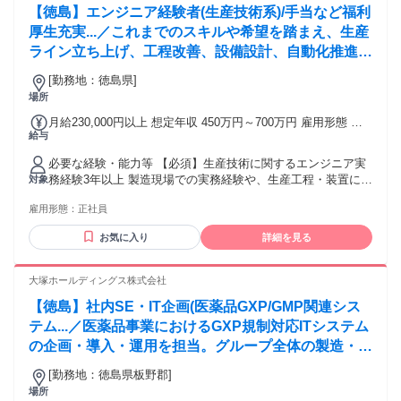
【徳島】エンジニア経験者(生産技術系)/手当など福利
厚生充実...／これまでのスキルや希望を踏まえ、生産
ライン立ち上げ、工程改善、設備設計、自動化推進な
ど多彩な案件をお任せします。モノづくりの基盤を支
[勤務地：徳島県]
えるエンジニアとして、実務経験を活かせる最適な環
場所
境をご案内します。
月給230,000円以上 想定年収 450万円～700万円 雇用形態 正
給与
社員 期間の定め：無 賃金形態 形態：月給制 備考：月給
￥230,000～ 基本給￥225,000～ 諸手当￥5,000～を含む/月 諸
必要な経験・能力等 【必須】生産技術に関するエンジニア実
手当：通勤手当（会社規定に基づき支給）、残業手当（残業
務経験3年以上 製造現場での実務経験や、生産工程・装置に関
対象
時間に応じて別途支給） 試用期間 有 期間：3ヶ月 備考：変更
する基礎知識をお持ちの方は歓迎します！ ◆充実のフォロー
無
雇用形態：
正社員
体制：配属後、営業やカウンセラーなど当社スタッフが全面
サポート。大手メーカーでのエンジニア経験をもつカウンセ
お気に入り
詳細を見る
ラーの定期面談や成長支援プログラムにより無理なく自身に
あった成長を実現 ◆働きやすい環境：年1回の定期昇給/給与
に配属先からの評価を反映/有給取得推進/社宅完備など ◆キ
大塚ホールディングス株式会社
ャリアについて：自社で腰を据えて働くことも顧客の直接雇
【徳島】社内SE・IT企画(医薬品GXP/GMP関連シス
用を目指すことも可能 学歴・資格 学歴：大学院 大学 高専 短
大 専修学校 高校 語学力： 資格：
テム...／医薬品事業におけるGXP規制対応ITシステム
の企画・導入・運用を担当。グループ全体の製造・品
質管理業務の効率化とコンプライアンス強化に向け、
[勤務地：徳島県板野郡]
システムの共同利用推進や運用設計をリードします。
場所