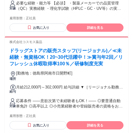
給￥230,000～￥400,000 基本給￥230,000～￥400,000を含む/
必要な経験・能力等 【必須】 ・製薬メーカーでの品質管理
月 ■賞与実績:年2回（7月・12月） 諸手当：通勤手当（会社規
（QC）実務経験 ・理化学試験（HPLC・GC・UV等）の実務
対象
定に基づき支給）、残業手当（残業時間に応じて別途支給）
経験 【歓迎】 ・微生物試験（無菌試験・微生物限度試験）の
試用期間 有 期間：3ヶ月 備考：変更無
雇用形態：
正社員
経験 ・薬剤師免許 ・安定性試験・分析法バリデーションの経
験 ・GMP文書（試験記録・SOP）の作成・改訂経験 ・
お気に入り
詳細を見る
OOS/OOT調査・逸脱管理・CAPAの実務経験 学歴・資格 学
歴：大学院 大学 高専 短大 専修学校 高校 語学力： 資格：
株式会社コスモス薬品
ドラッグストアの販売スタッフ(リージョナル)／≪未
経験・無資格OK！20~30代活躍中！≫賞与年2回／リ
フレッシュ休暇取得率100％／研修制度充実
[勤務地：徳島県阿南市日開野町]
場所
月給212,000円～302,000円 給与詳細 ▼［リージョナル勤務］
給与
(転居あり地域限定 原則ベース府県の隣接まで) 【未経験者】
（残業時間 月2h程度） 247,000円～277,000円 【スキルアッ
応募条件 ――意欲次第で未経験者もOK！―― ◎要普通自動
プコース】早期キャリアアップを目指したい方向け 271,000円
車免許 ◎高卒以上 ◎小売業経験者や登録販売者の資格をお持
対象
～317,600円 （15ｈ分時間外手当含む。実際の残業時間11
ちの方・マネジメント経験者歓迎！ ◎U・Iターン歓迎 ※入社
ｈ） ※赴任住宅手当3万円込み（家賃6万円の物件入居の場
雇用形態：
正社員
後、資格取得を目指すことも可能。研修や講習会もあり。 ※
合） 【経験者A】小売業経験者(登録販売者)) 293,300円～
同業界からの転職者が増えてきており、入社後活躍に繋がっ
344,300円 （29ｈ分時間外手当含む。実際の残業時間16.5ｈ）
お気に入り
詳細を見る
ています。もちろん異業界からの応募や、第二新卒者も含め
※赴任住宅手当3万円込み（家賃6万円の物件入居の場合）
て募集中です。