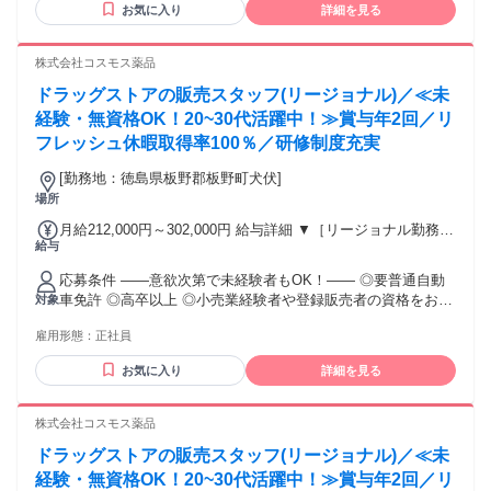
344,300円 （29ｈ分時間外手当含む。実際の残業時間16.5ｈ）
お気に入り
詳細を見る
ています。もちろん異業界からの応募や、第二新卒者も含め
※赴任住宅手当3万円込み（家賃6万円の物件入居の場合）
て募集中です。
【経験者B】小売業で店長・マネジメント職経験者(登録販売
株式会社コスモス薬品
者)) 309,300円～376,200円 （39ｈ分時間外手当含む。実際の
残業時間22ｈ） ※赴任住宅手当3万円込み（家賃6万円の物件
ドラッグストアの販売スタッフ(リージョナル)／≪未
入居の場合） 勤務形態やエリアによって異なります。 詳細に
経験・無資格OK！20~30代活躍中！≫賞与年2回／リ
ついては【勤務地範囲と給与について】をご確認ください。
フレッシュ休暇取得率100％／研修制度充実
[勤務地：徳島県板野郡板野町犬伏]
場所
月給212,000円～302,000円 給与詳細 ▼［リージョナル勤務］
給与
(転居あり地域限定 原則ベース府県の隣接まで) 【未経験者】
（残業時間 月2h程度） 247,000円～277,000円 【スキルアッ
応募条件 ――意欲次第で未経験者もOK！―― ◎要普通自動
プコース】早期キャリアアップを目指したい方向け 271,000円
車免許 ◎高卒以上 ◎小売業経験者や登録販売者の資格をお持
対象
～317,600円 （15ｈ分時間外手当含む。実際の残業時間11
ちの方・マネジメント経験者歓迎！ ◎U・Iターン歓迎 ※入社
ｈ） ※赴任住宅手当3万円込み（家賃6万円の物件入居の場
雇用形態：
正社員
後、資格取得を目指すことも可能。研修や講習会もあり。 ※
合） 【経験者A】小売業経験者(登録販売者)) 293,300円～
同業界からの転職者が増えてきており、入社後活躍に繋がっ
344,300円 （29ｈ分時間外手当含む。実際の残業時間16.5ｈ）
お気に入り
詳細を見る
ています。もちろん異業界からの応募や、第二新卒者も含め
※赴任住宅手当3万円込み（家賃6万円の物件入居の場合）
て募集中です。
【経験者B】小売業で店長・マネジメント職経験者(登録販売
株式会社コスモス薬品
者)) 309,300円～376,200円 （39ｈ分時間外手当含む。実際の
残業時間22ｈ） ※赴任住宅手当3万円込み（家賃6万円の物件
ドラッグストアの販売スタッフ(リージョナル)／≪未
入居の場合） 勤務形態やエリアによって異なります。 詳細に
経験・無資格OK！20~30代活躍中！≫賞与年2回／リ
ついては【勤務地範囲と給与について】をご確認ください。