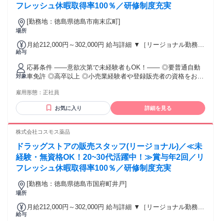
フレッシュ休暇取得率100％／研修制度充実
[勤務地：徳島県徳島市南末広町]
場所
月給212,000円～302,000円 給与詳細 ▼［リージョナル勤務］
給与
(転居あり地域限定 原則ベース府県の隣接まで) 【未経験者】
（残業時間 月2h程度） 247,000円～277,000円 【スキルアッ
応募条件 ――意欲次第で未経験者もOK！―― ◎要普通自動
プコース】早期キャリアアップを目指したい方向け 271,000円
車免許 ◎高卒以上 ◎小売業経験者や登録販売者の資格をお持
対象
～317,600円 （15ｈ分時間外手当含む。実際の残業時間11
ちの方・マネジメント経験者歓迎！ ◎U・Iターン歓迎 ※入社
ｈ） ※赴任住宅手当3万円込み（家賃6万円の物件入居の場
雇用形態：
正社員
後、資格取得を目指すことも可能。研修や講習会もあり。 ※
合） 【経験者A】小売業経験者(登録販売者)) 293,300円～
同業界からの転職者が増えてきており、入社後活躍に繋がっ
344,300円 （29ｈ分時間外手当含む。実際の残業時間16.5ｈ）
お気に入り
詳細を見る
ています。もちろん異業界からの応募や、第二新卒者も含め
※赴任住宅手当3万円込み（家賃6万円の物件入居の場合）
て募集中です。
【経験者B】小売業で店長・マネジメント職経験者(登録販売
株式会社コスモス薬品
者)) 309,300円～376,200円 （39ｈ分時間外手当含む。実際の
残業時間22ｈ） ※赴任住宅手当3万円込み（家賃6万円の物件
ドラッグストアの販売スタッフ(リージョナル)／≪未
入居の場合） 勤務形態やエリアによって異なります。 詳細に
経験・無資格OK！20~30代活躍中！≫賞与年2回／リ
ついては【勤務地範囲と給与について】をご確認ください。
フレッシュ休暇取得率100％／研修制度充実
[勤務地：徳島県徳島市国府町井戸]
場所
月給212,000円～302,000円 給与詳細 ▼［リージョナル勤務］
給与
(転居あり地域限定 原則ベース府県の隣接まで) 【未経験者】