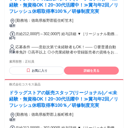
入居の場合） 勤務形態やエリアによって異なります。 詳細に
経験・無資格OK！20~30代活躍中！≫賞与年2回／リ
ついては【勤務地範囲と給与について】をご確認ください。
フレッシュ休暇取得率100％／研修制度充実
[勤務地：徳島県板野郡藍住町笠木]
場所
月給212,000円～302,000円 給与詳細 ▼［リージョナル勤務］
給与
(転居あり地域限定 原則ベース府県の隣接まで) 【未経験者】
（残業時間 月2h程度） 247,000円～277,000円 【スキルアッ
応募条件 ――意欲次第で未経験者もOK！―― ◎要普通自動
プコース】早期キャリアアップを目指したい方向け 271,000円
車免許 ◎高卒以上 ◎小売業経験者や登録販売者の資格をお持
対象
～317,600円 （15ｈ分時間外手当含む。実際の残業時間11
ちの方・マネジメント経験者歓迎！ ◎U・Iターン歓迎 ※入社
ｈ） ※赴任住宅手当3万円込み（家賃6万円の物件入居の場
雇用形態：
正社員
後、資格取得を目指すことも可能。研修や講習会もあり。 ※
合） 【経験者A】小売業経験者(登録販売者)) 293,300円～
同業界からの転職者が増えてきており、入社後活躍に繋がっ
344,300円 （29ｈ分時間外手当含む。実際の残業時間16.5ｈ）
お気に入り
詳細を見る
ています。もちろん異業界からの応募や、第二新卒者も含め
※赴任住宅手当3万円込み（家賃6万円の物件入居の場合）
て募集中です。
【経験者B】小売業で店長・マネジメント職経験者(登録販売
株式会社コスモス薬品
者)) 309,300円～376,200円 （39ｈ分時間外手当含む。実際の
残業時間22ｈ） ※赴任住宅手当3万円込み（家賃6万円の物件
ドラッグストアの販売スタッフ(リージョナル)／≪未
入居の場合） 勤務形態やエリアによって異なります。 詳細に
経験・無資格OK！20~30代活躍中！≫賞与年2回／リ
ついては【勤務地範囲と給与について】をご確認ください。
フレッシュ休暇取得率100％／研修制度充実
[勤務地：徳島県板野郡上板町椎本]
場所
月給212,000円～302,000円 給与詳細 ▼［リージョナル勤務］