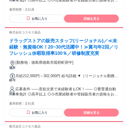
車免許 ◎高卒以上 ◎小売業経験者や登録販売者の資格をお持
対象
～317,600円 （15ｈ分時間外手当含む。実際の残業時間11
ちの方・マネジメント経験者歓迎！ ◎U・Iターン歓迎 ※入社
ｈ） ※赴任住宅手当3万円込み（家賃6万円の物件入居の場
雇用形態：
正社員
後、資格取得を目指すことも可能。研修や講習会もあり。 ※
合） 【経験者A】小売業経験者(登録販売者)) 293,300円～
同業界からの転職者が増えてきており、入社後活躍に繋がっ
344,300円 （29ｈ分時間外手当含む。実際の残業時間16.5ｈ）
お気に入り
詳細を見る
ています。もちろん異業界からの応募や、第二新卒者も含め
※赴任住宅手当3万円込み（家賃6万円の物件入居の場合）
て募集中です。
【経験者B】小売業で店長・マネジメント職経験者(登録販売
株式会社コスモス薬品
者)) 309,300円～376,200円 （39ｈ分時間外手当含む。実際の
残業時間22ｈ） ※赴任住宅手当3万円込み（家賃6万円の物件
ドラッグストアの販売スタッフ(リージョナル)／≪未
入居の場合） 勤務形態やエリアによって異なります。 詳細に
経験・無資格OK！20~30代活躍中！≫賞与年2回／リ
ついては【勤務地範囲と給与について】をご確認ください。
フレッシュ休暇取得率100％／研修制度充実
[勤務地：徳島県徳島市国府町府中]
場所
月給212,000円～302,000円 給与詳細 ▼［リージョナル勤務］
給与
(転居あり地域限定 原則ベース府県の隣接まで) 【未経験者】
（残業時間 月2h程度） 247,000円～277,000円 【スキルアッ
応募条件 ――意欲次第で未経験者もOK！―― ◎要普通自動
プコース】早期キャリアアップを目指したい方向け 271,000円
車免許 ◎高卒以上 ◎小売業経験者や登録販売者の資格をお持
対象
～317,600円 （15ｈ分時間外手当含む。実際の残業時間11
ちの方・マネジメント経験者歓迎！ ◎U・Iターン歓迎 ※入社
ｈ） ※赴任住宅手当3万円込み（家賃6万円の物件入居の場
雇用形態：
正社員
後、資格取得を目指すことも可能。研修や講習会もあり。 ※
合） 【経験者A】小売業経験者(登録販売者)) 293,300円～
同業界からの転職者が増えてきており、入社後活躍に繋がっ
344,300円 （29ｈ分時間外手当含む。実際の残業時間16.5ｈ）
お気に入り
詳細を見る
ています。もちろん異業界からの応募や、第二新卒者も含め
※赴任住宅手当3万円込み（家賃6万円の物件入居の場合）
て募集中です。
【経験者B】小売業で店長・マネジメント職経験者(登録販売
株式会社コスモス薬品
者)) 309,300円～376,200円 （39ｈ分時間外手当含む。実際の