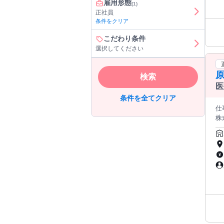
雇用形態
(1)
正社員
条件をクリア
こだわり条件
選択してください
原
検索
医
条件を全てクリア
仕事
株
ユ-