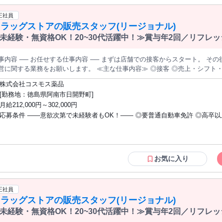
正社員
ラッグストアの販売スタッフ(リージョナル)
未経験・無資格OK！20~30代活躍中！≫賞与年2回／リフレッ
充実
事内容 ── お任せする仕事内容 ── まずは店舗での接客からスタート。 そ
する業務をお願いします。 ≪主な仕事内容≫ ◎接客 ◎売上・シフト・在庫管理 ◎スタッフ育成 など ※定番
品は自動発注 ※セールや特売なし ※月間の作業量はシフト作成前に確定済み
株式会社コスモス薬品
質がどの店舗も均一に！ ※能力や意欲次第で、本部専門職も選択肢に 【TOPIC】資格取得支援あり / 長期 / 新卒 /
[勤務地：徳島県阿南市日開野町]
量募集 / 経験者歓迎 / 有資格者歓迎 / 研修あり / 社会保険完備 / 制服貸与 / 賞
月給212,000円～302,000円
・分煙 / シフト制 / 社割あり / 長期休暇あり / 昇給あり / 第二新卒歓迎 / 寮
応募条件 ――意欲次第で未経験者もOK！―― ◎要普通自動車免許 ◎高卒以上 ◎小売
業経験者や登録販売者の資格をお持ちの方・マネジメント経験者歓迎！ ◎U・
迎 ※入社後、資格取得を目指すことも可能。研修や講習会もあり。 ※同業界からの
転職者が増えてきており、入社後活躍に繋がっています。もちろん異業界か
や、第二新卒者も含めて募集中です。
お気に入り
正社員
ラッグストアの販売スタッフ(リージョナル)
未経験・無資格OK！20~30代活躍中！≫賞与年2回／リフレッ
充実