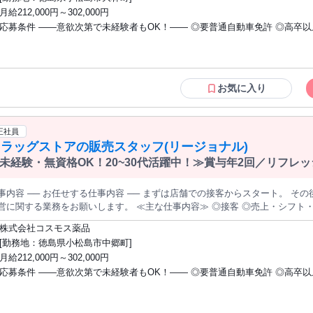
量募集 / 経験者歓迎 / 有資格者歓迎 / 研修あり / 社会保険完備 / 制服貸与 / 賞
月給212,000円～302,000円
・分煙 / シフト制 / 社割あり / 長期休暇あり / 昇給あり / 第二新卒歓迎 / 寮
応募条件 ――意欲次第で未経験者もOK！―― ◎要普通自動車免許 ◎高卒以上 ◎小売
業経験者や登録販売者の資格をお持ちの方・マネジメント経験者歓迎！ ◎U・
迎 ※入社後、資格取得を目指すことも可能。研修や講習会もあり。 ※同業界からの
転職者が増えてきており、入社後活躍に繋がっています。もちろん異業界か
や、第二新卒者も含めて募集中です。
お気に入り
正社員
ラッグストアの販売スタッフ(リージョナル)
未経験・無資格OK！20~30代活躍中！≫賞与年2回／リフレッ
充実
事内容 ── お任せする仕事内容 ── まずは店舗での接客からスタート。 そ
する業務をお願いします。 ≪主な仕事内容≫ ◎接客 ◎売上・シフト・在庫管理 ◎スタッフ育成 など ※定番
品は自動発注 ※セールや特売なし ※月間の作業量はシフト作成前に確定済み
株式会社コスモス薬品
質がどの店舗も均一に！ ※能力や意欲次第で、本部専門職も選択肢に 【TOPIC】資格取得支援あり / 長期 / 新卒 /
[勤務地：徳島県小松島市中郷町]
量募集 / 経験者歓迎 / 有資格者歓迎 / 研修あり / 社会保険完備 / 制服貸与 / 賞
月給212,000円～302,000円
・分煙 / シフト制 / 社割あり / 長期休暇あり / 昇給あり / 第二新卒歓迎 / 寮
応募条件 ――意欲次第で未経験者もOK！―― ◎要普通自動車免許 ◎高卒以上 ◎小売
業経験者や登録販売者の資格をお持ちの方・マネジメント経験者歓迎！ ◎U・
迎 ※入社後、資格取得を目指すことも可能。研修や講習会もあり。 ※同業界からの