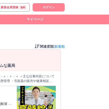
新規会員登録
ログイン
無料
マイページ
|
関連度順
新着順
ームな薬局
薬歴管理 ・市販薬の販売や健康相談