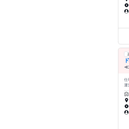
大
煙
歓
ド
≪
度
仕
運営に関
商
スの
大
煙
歓