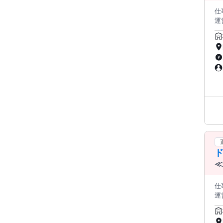
仕
運営に関
商
スの
大
煙
歓
ド
≪
度
仕
運営に関
商
スの