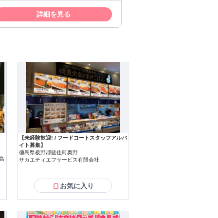
らの応募
詳細を見る
【未経験歓迎! / フードコートスタッフアルバ
イト募集】
徳島県板野郡藍住町奥野
島
サカエティエフサービス有限会社
お気に入り