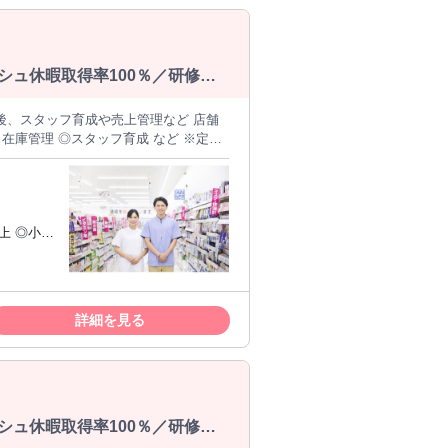
シュ休暇取得率100％／研修制
の後、スタッフ育成や売上管理など 店舗
 ※細かなマニュアルがあるからサービ
与あり / ブランクOK / 交通費支給 / 禁
・社宅あり / 昇格あり
Iターン
らの応募
詳細を見る
シュ休暇取得率100％／研修制