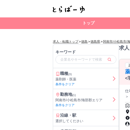
トップ
求人・転職トップ
>
徳島
>
徳島県
>
阿南市/小松島市/
求人
キーワード
職種
(3)
<
薬剤師・医薬
条件をクリア
仕事内
勤務地
(1)
＞
阿南市/小松島市/海部郡エリア
＋・＋
条件をクリア
事
沿線・駅
選択してください