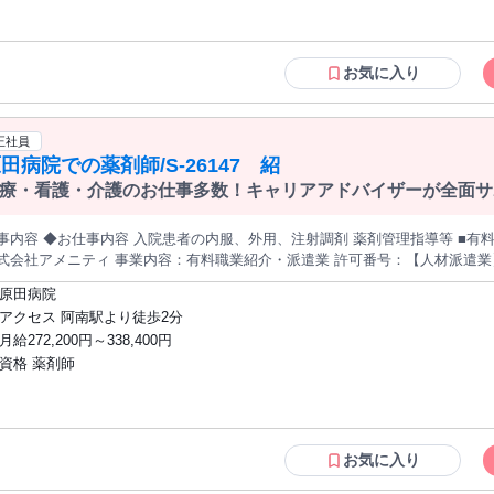
お気に入り
正社員
田病院での薬剤師/S-26147 紹
療・看護・介護のお仕事多数！キャリアアドバイザーが全面サ
内容 ◆お仕事内容 入院患者の内服、外用、注射調剤 薬剤管理指導等 ■有料職業紹介のお仕事です。 掲載先企業：
式会社アメニティ 事業内容：有料職業紹介・派遣業 許可番号：【人材派遣業】 派13
312924
原田病院
アクセス 阿南駅より徒歩2分
月給272,200円～338,400円
資格 薬剤師
お気に入り