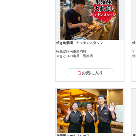
焼き鳥酒場 キッチンスタッフ
焼
徳島県阿南市富岡町
〒
やきとりの扇屋 阿南店
焼
お気に入り
居酒屋ホールスタッフ
早