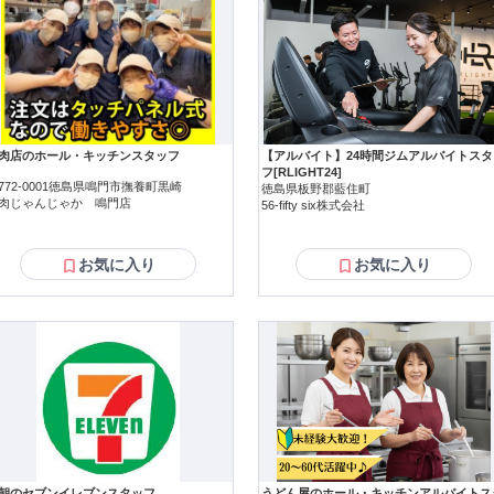
肉店のホール・キッチンスタッフ
【アルバイト】24時間ジムアルバイトスタ
フ[RLIGHT24]
772-0001徳島県鳴門市撫養町黒崎
徳島県板野郡藍住町
肉じゃんじゃか 鳴門店
56-fifty six株式会社
お気に入り
お気に入り
朝のセブンイレブンスタッフ
うどん屋のホール・キッチンアルバイトス