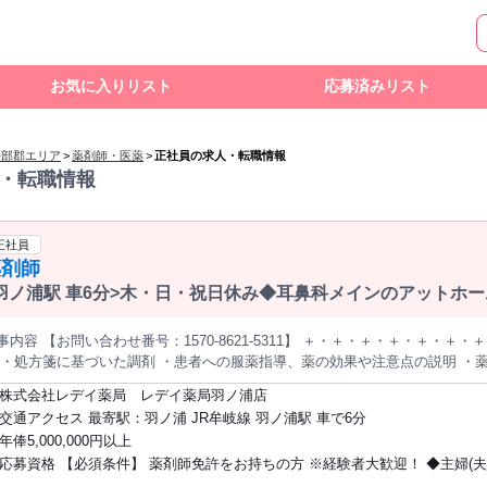
お気に入りリスト
応募済みリスト
海部郡エリア
>
薬剤師・医薬
>
正社員の求人・転職情報
・転職情報
正社員
薬剤師
羽ノ浦駅 車6分>木・日・祝日休み◆耳鼻科メインのアットホ
容 【お問い合わせ番号：1570-8621-5311】 ＋・＋・＋・＋・＋・＋・＋・＋・＋・＋ ＜主な仕事内容について
 ・処方箋に基づいた調剤 ・患者への服薬指導、薬の効果や注意点の説明 ・
・＋・＋・＋・＋・＋・＋・＋・＋ 処方科目：耳 ※この求人は株式会社ファル・メイトからの人材紹介のお仕
株式会社レデイ薬局 レデイ薬局羽ノ浦店
です。 ※紹介後は「正社員」としての雇用になります。
交通アクセス 最寄駅：羽ノ浦 JR牟岐線 羽ノ浦駅 車で6分
年俸5,000,000円以上
応募資格 【必須条件】 薬剤師免許をお持ちの方 ※経験者大歓迎！ ◆主婦(夫)歓迎 ◆
フリーター歓迎 ◆ブランクある方もOK