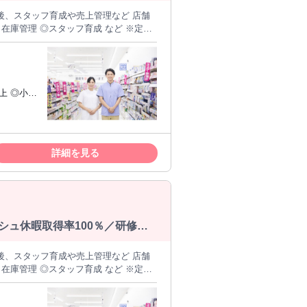
の後、スタッフ育成や売上管理など 店舗
 ※細かなマニュアルがあるからサービ
与あり / ブランクOK / 交通費支給 / 禁
・社宅あり / 昇格あり
Iターン
らの応募
詳細を見る
シュ休暇取得率100％／研修制
の後、スタッフ育成や売上管理など 店舗
 ※細かなマニュアルがあるからサービ