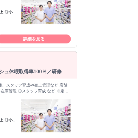
与あり / ブランクOK / 交通費支給 / 禁
・社宅あり / 昇格あり
Iターン
らの応募
詳細を見る
シュ休暇取得率100％／研修制
の後、スタッフ育成や売上管理など 店舗
 ※細かなマニュアルがあるからサービ
与あり / ブランクOK / 交通費支給 / 禁
・社宅あり / 昇格あり
Iターン