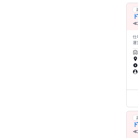
ド
≪
度
仕
運営に関
商
スの
大
煙
歓
ド
≪
度