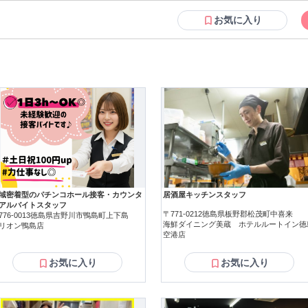
転職者が増えてきており、入社後活躍に繋がっています。もちろん異業界か
や、第二新卒者も含めて募集中です。
お気に入り
域密着型のパチンコホール接客・カウンタ
居酒屋キッチンスタッフ
アルバイトスタッフ
〒771-0212徳島県板野郡松茂町中喜来
776-0013徳島県吉野川市鴨島町上下島
海鮮ダイニング美蔵 ホテルルートイン徳
リオン鴨島店
空港店
お気に入り
お気に入り