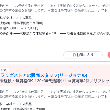
事内容 ── お任せする仕事内容 ── まずは店舗での接客からスタート。 そ
する業務をお願いします。 ≪主な仕事内容≫ ◎接客 ◎売上・シフト・在庫管理 ◎スタッフ育成 など ※定番
品は自動発注 ※セールや特売なし ※月間の作業量はシフト作成前に確定済み
株式会社コスモス薬品
質がどの店舗も均一に！ ※能力や意欲次第で、本部専門職も選択肢に 【TOPIC】資格取得支援あり / 長期 / 新卒 /
[勤務地：徳島県阿南市宝田町]
量募集 / 経験者歓迎 / 有資格者歓迎 / 研修あり / 社会保険完備 / 制服貸与 / 賞
月給212,000円～302,000円
・分煙 / シフト制 / 社割あり / 長期休暇あり / 昇給あり / 第二新卒歓迎 / 寮
応募条件 ――意欲次第で未経験者もOK！―― ◎要普通自動車免許 ◎高卒以上 ◎小売
業経験者や登録販売者の資格をお持ちの方・マネジメント経験者歓迎！ ◎U・
迎 ※入社後、資格取得を目指すことも可能。研修や講習会もあり。 ※同業界からの
転職者が増えてきており、入社後活躍に繋がっています。もちろん異業界か
や、第二新卒者も含めて募集中です。
お気に入り
正社員
ラッグストアの販売スタッフ(リージョナル)
未経験・無資格OK！20~30代活躍中！≫賞与年2回／リフレッ
充実
事内容 ── お任せする仕事内容 ── まずは店舗での接客からスタート。 そ
する業務をお願いします。 ≪主な仕事内容≫ ◎接客 ◎売上・シフト・在庫管理 ◎スタッフ育成 など ※定番
品は自動発注 ※セールや特売なし ※月間の作業量はシフト作成前に確定済み
株式会社コスモス薬品
質がどの店舗も均一に！ ※能力や意欲次第で、本部専門職も選択肢に 【TOPIC】資格取得支援あり / 長期 / 新卒 /
[勤務地：徳島県小松島市大林町]