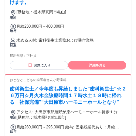
けます。
[勤務地：栃木県真岡市亀山]
場所
月給230,000円～400,000円
給与
求める人材: 歯科衛生士業務および受付業務
対象
雇用形態：
正社員
お気に入り
詳細を見る
おとなとこどもの歯医者さん小野歯科
歯科衛生士／今年度も昇給しました“歯科衛生士“☆２
６万円☆月火木金診療時間１７時水土１８時に帰れ
る 社保完備”“大田原市ハーモニーホールとなり”
アクセス: 大田原市那須野が原ハーモニーホール徒歩１分 西
[勤務地：栃木県那須塩原市]
那須野駅より車で５分 那須塩原駅より車で１５分 駐車場有
場所
月給260,000円～295,000円 給与: 固定残業代あり：月給
給与
￥260,000 〜 ￥295,000は1か月当たりの固定残業代