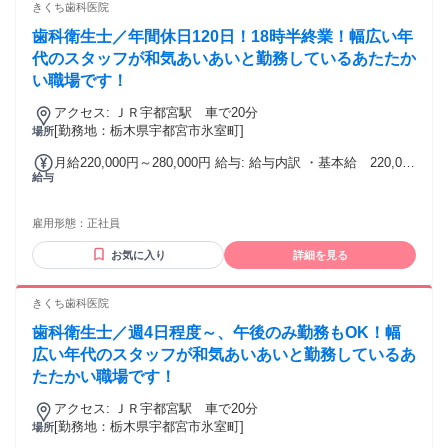
きくち歯科医院
歯科衛生士／年間休日120日！18時半終業！幅広い年
代のスタッフが和気あいあいと勤務しているあたたか
い職場です！
アクセス: ＪＲ宇都宮駅 車で20分
[勤務地：栃木県宇都宮市氷室町]
場所
月給220,000円～280,000円 給与: 給与内訳 ・基本給 220,000
給与
円～280,000円 ・衛生士手当 20,000円 皆勤手当 10,000円
通勤手当 実費支給 固定残業代なし
雇用形態：
正社員
お気に入り
詳細を見る
きくち歯科医院
歯科衛生士／週4日程度～、午後のみ勤務もOK！幅
広い年代のスタッフが和気あいあいと勤務しているあ
たたかい職場です！
アクセス: ＪＲ宇都宮駅 車で20分
[勤務地：栃木県宇都宮市氷室町]
場所