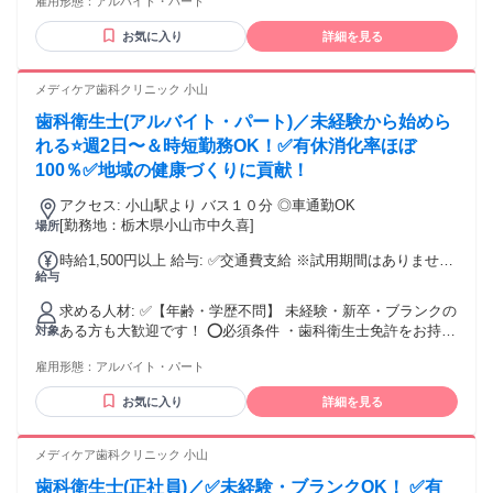
雇用形態：
アルバイト・パート
お気に入り
詳細を見る
メディケア歯科クリニック 小山
歯科衛生士(アルバイト・パート)／未経験から始めら
れる⭐️週2日〜＆時短勤務OK！✅有休消化率ほぼ
100％✅地域の健康づくりに貢献！
アクセス: 小山駅より バス１０分 ◎車通勤OK
[勤務地：栃木県小山市中久喜]
場所
時給1,500円以上 給与: ✅交通費支給 ※試用期間はありませ
給与
ん！ 入社時から同じ時給・条件で働けます。
求める人材: ✅【年齢・学歴不問】 未経験・新卒・ブランクの
ある方も大歓迎です！ ⭕️必須条件 ・歯科衛生士免許をお持ち
対象
の方 （※実務経験は不問です！） ⭐歓迎条件 ・土日祝勤務で
雇用形態：
アルバイト・パート
きる方は大歓迎です！ ✨こんな方にピッタリの職場✨ ・当院
の「予防医療」の理念に共感してくださる方 ・常に前向きに
お気に入り
詳細を見る
明るく仕事に取り組むことができる方 ・地域医療へ貢献して
いきたいという想いがある方 ・週2日〜や時短勤務で、家庭や
プライベートと両立したい方 ・有給が取りやすい職場で働き
メディケア歯科クリニック 小山
たい方
歯科衛生士(正社員)／✅未経験・ブランクOK！ ✅有