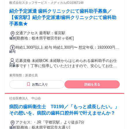
ルパー２級） 実務者研修（ヘルパー1級） 介護福祉士資格
株式会社スタッフサービス・メディカル/O10367148
紹介予定派遣 歯科クリニックにて歯科助手募集／
【雀宮駅】紹介予定派遣/歯科クリニックにて歯科助
手募集★
交通アクセス 最寄駅：雀宮駅
[勤務地：栃木県宇都宮市針ヶ谷町]
場所
時給1,300円以上 給与 時給1,300円〜 想定年収：1920000円
給与
賞与あり
応募資格 未経験OK 未経験からはじめられる歯科助手のお仕
事です！丁寧に指導していただけますので、安心してお仕事
対象
出来ます☆ 日勤のみで残業もほとんどありませんので家庭と
雇用形態：
派遣社員
の両立も可能です◎ ＜下記いずれかに当てはまる方歓迎です
＞ ・年配の方と接するのが好き ・手に職つけて働きたい ・
お気に入り
詳細を見る
福祉に興味がある ・資格が取れる仕事がしたい ・安定した業
界で働きたい ❖下記の資格をお持ちの方ももちろん大歓迎 初
任者研修（ヘルパー２級） 実務者研修（ヘルパー1級） 介護
社会医療法人 中山会
福祉士資格
病院の歯科衛生士 T0199／「もっと成長したい。」
その想いを、病院の歯科口腔外科で叶えませんか？
アクセス: ・JR「宇都宮駅」より徒歩7分
[勤務地：栃木県宇都宮市大通り]
場所