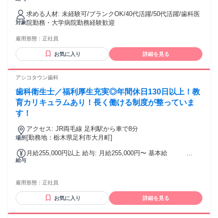
士経験2年目の方です。 ※給与は経験・能力を考慮して決定し
ます 例）5年目は約285,000円 （達成賞により30万程度も可
求める人材: 未経験可/ブランクOK/40代活躍/50代活躍/歯科医
能）
院勤務・大学病院勤務経験歓迎
対象
雇用形態：
正社員
お気に入り
詳細を見る
アシコタウン歯科
歯科衛生士／福利厚生充実◎年間休日130日以上！教
育カリキュラムあり！長く働ける制度が整っていま
す！
アクセス: JR両毛線 足利駅から車で8分
[勤務地：栃木県足利市大月町]
場所
月給255,000円以上 給与: 月給255,000円〜 基本給
給与
206,000円 固定残業代 42,000円（27時間分） 地域手当
7,000円
雇用形態：
正社員
お気に入り
詳細を見る