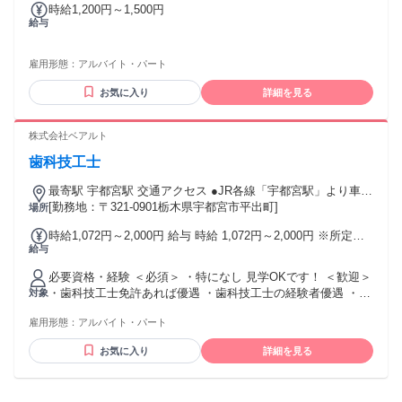
時給1,200円～1,500円
給与
雇用形態：
アルバイト・パート
お気に入り
詳細を見る
株式会社ベアルト
歯科技工士
最寄駅 宇都宮駅 交通アクセス ●JR各線「宇都宮駅」より車で
[勤務地：〒321-0901栃木県宇都宮市平出町]
15分 ●JR東北本線「岡本駅」より車で15分 ※駐車場完備
場所
時給1,072円～2,000円 給与 時給 1,072円～2,000円 ※所定労
給与
働時間超過分の労働については別途残業代を支給します ※経
験者の場合、 前職の給与保証あり！ ■昇給あり ■賞与あり
必要資格・経験 ＜必須＞ ・特になし 見学OKです！ ＜歓迎＞
（年3回） ※業績による ■交通費支給（20,000円上限）
・歯科技工士免許あれば優遇 ・歯科技工士の経験者優遇 ・責
対象
任感を持って仕事に励める方 ・丁寧な言葉遣いができる方 ・
雇用形態：
アルバイト・パート
PC作業が得意な方優遇 ☆無資格・未経験OK
お気に入り
詳細を見る