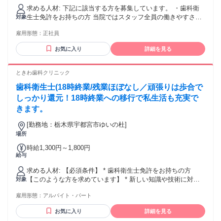
￥25,000（15時間相当分）を含む。15時間を超える残業代は
求める人材: 下記に該当する方を募集しています。 ・歯科衛
追加で支給する。 各種手当込み、固定残業代は残業時間にか
生士免許をお持ちの方 当院ではスタッフ全員の働きやすさを
対象
かわらず満額支払われます。現時点での残業はほとんどあり
優先しています。 そのためにも、下記の医院方針 ①きちんと
ません。全員で協力して早くあがっています。
雇用形態：
正社員
挨拶ができる。 ②患者さんと仲間を褒めることができる 技術
や経験は問いません。①②に該当する方、大歓迎です。
お気に入り
詳細を見る
ときわ歯科クリニック
歯科衛生士(18時終業/残業ほぼなし／頑張りは歩合で
しっかり還元！18時終業への移行で私生活も充実で
きます。
[勤務地：栃木県宇都宮市ゆいの杜]
場所
時給1,300円～1,800円
給与
求める人材: 【必須条件】 * 歯科衛生士免許をお持ちの方
【このような方を求めています】 * 新しい知識や技術に対し
対象
て前向きな方 院長自身が最新の機材やケアグッズを積極的に
雇用形態：
アルバイト・パート
試すなど、常に良いものを取り入れる姿勢を大切にしていま
す。新しい情報を学ぶことを楽しめる方を歓迎します。 * 誠
お気に入り
詳細を見る
実に患者様と向き合える方 予防歯科やメンテナンスを通じ