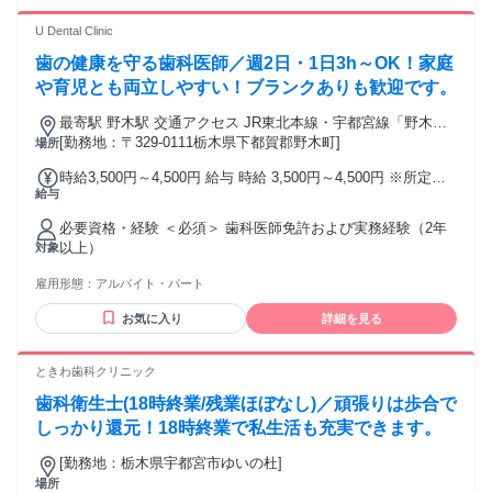
て、地域の方々の健康を支えたいという思いがある方を求め
ています。 * ワークライフバランスを大切にしたい方 18時終
U Dental Clinic
業への移行や休憩時間の確保など、効率よく働き、私生活も
歯の健康を守る歯科医師／週2日・1日3h～OK！家庭
充実させたいという当院の考えに共感いただける方を募集し
ています。 * 成果を正当に評価してほしい方 歩合給制度があ
や育児とも両立しやすい！ブランクありも歓迎です。
るため、自分のスキルや頑張りを給与として還元してほしい
最寄駅 野木駅 交通アクセス JR東北本線・宇都宮線「野木
という意欲のある方をサポートします。
駅」より徒歩7分
[勤務地：〒329-0111栃木県下都賀郡野木町]
場所
時給3,500円～4,500円 給与 時給 3,500円～4,500円 ※所定労
給与
働時間超過分の労働については別途残業代を支給します 【歩
合給あり】 自費診療の20%を歩合給として支給いたします✨
必要資格・経験 ＜必須＞ 歯科医師免許および実務経験（2年
昇給あり（随時） 賞与あり（年2回／6月・12月）
以上）
対象
雇用形態：
アルバイト・パート
お気に入り
詳細を見る
ときわ歯科クリニック
歯科衛生士(18時終業/残業ほぼなし)／頑張りは歩合で
しっかり還元！18時終業で私生活も充実できます。
[勤務地：栃木県宇都宮市ゆいの杜]
場所