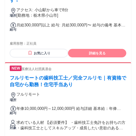
す！
アクセス: 小山駅から車で8分
[勤務地：栃木県小山市]
場所
月給300,000円以上 給与: 月給300,000円〜 給与の備考 基本
給与
給 206,000円 固定残業代 50,000円（27時間分） 地域手
当 44,000円 土日祝出勤手当 土曜 100円/時 日祝
200円/時 （シフトで土日祝出勤になった際に支給）
雇用形態：
正社員
お気に入り
詳細を見る
医療法人社団真凛会
フルリモートの歯科技工士／完全フルリモ｜有資格で
自宅から勤務！住宅手当あり
フルリモート
場所
年俸10,000,000円～12,000,000円 給与詳細 基本給：年俸
給与
1000万円 〜 1200万円 固定残業代：なし 【一律手当】 全員に
一律で支払われる通勤・皆勤・家族手当金額：あり 全員に一
求めている人材 【必須要件】 ・歯科技工士免許をお持ちの方
律で支払われるその他手当金額：あり ■別途手当 ・歩合給あ
・歯科技工士としてスキルアップ・成長したい意欲のある方
対象
り（保険20%、自費25%） ・住宅手当2万円（賃貸で世帯主の
・オンラインでの患者説明・カウンセリング対応に抵抗がな
場合／交通費との選択制） ・引越手当（不動産仲介手数料無