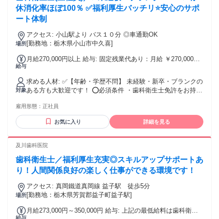
休消化率ほぼ100％ ✅福利厚生バッチリ⭐️安心のサポ
ート体制
アクセス: 小山駅より バス１０分 ◎車通勤OK
[勤務地：栃木県小山市中久喜]
場所
月給270,000円以上 給与: 固定残業代あり：月給 ￥270,000以
給与
上は1か月当たりの固定残業代￥28,800（16時間相当分）を含
む。16時間を超える残業代は追加で支給する。 ✅昇給あり ✅
求める人材: ✅【年齢・学歴不問】 未経験・新卒・ブランクの
ボーナス・賞与あり ✅交通費全額支給 ※試用期間3ヶ月あり
ある方も大歓迎です！ ⭕️必須条件 ・歯科衛生士免許をお持ち
対象
の方 （※実務経験は不問です！） ✨こんな方にピッタリの職
雇用形態：
正社員
場です✨ ・常にポジティブな気持ちで仕事に取り組むことが
できる方 ・地域の医療へ貢献していきたいという想いがある
お気に入り
詳細を見る
方 ・有給が取りやすい職場でプライベートも充実させたい方
・きれいで活気のあるクリニックで働きたい方 ・チームワー
クを大切にし、周囲と連携を取りながら働ける方
及川歯科医院
歯科衛生士／福利厚生充実◎スキルアップサポートあ
り！人間関係良好の楽しく仕事ができる環境です！
アクセス: 真岡鐵道真岡線 益子駅 徒歩5分
[勤務地：栃木県芳賀郡益子町益子駅]
場所
月給273,000円～350,000円 給与: 上記の最低給料は歯科衛生
給与