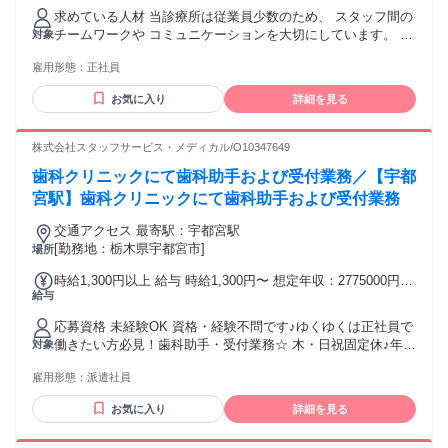
定残業代：あり 1ヶ月あたり1万円（固定残業時間：1ヶ月あ
求めている人材 当診療所は従業員少数のため、 スタッフ間の
たり6時間） 固定残業時間を超えた勤務時間については別途残
チームワークや コミュニケーションを大切にしています。 歯
対象
業代を支給する 【一律手当】 全員に一律で支払われる通勤・
科助手経験・未経験問いません。 仕事に意欲的な方にはどん
皆勤・家族手当金額：なし 全員に一律で支払われるその他手
雇用形態：
正社員
どん 収入UPを目指せる職場環境です。 医療の現場なので臨
当金額：あり 1ヶ月あたり2万5000円 ・基本給（175,000円～
機応変さが大切です。 柔軟な対応力が活かせる職場です。 年
225,000円） ・固定残業代（10,000円／6時間程度） 【上記の
お気に入り
詳細を見る
齢の条件と理由：あり（36歳以下（例外事由3号のイ））
一律手当（詳細）】 ・職務手当（25,000円～／月） 【他手
当】 ・皆勤手当（5,000円／月） ・役職手当（任意） ・通勤
株式会社スタッフサービス・メディカル/O10347649
手当 実費支給（上限あり・1万円／月） ※残業手当は別途支
給
歯科クリニックにて歯科助手および受付業務／【宇都
宮駅】歯科クリニックにて歯科助手および受付業務
交通アクセス 最寄駅：宇都宮駅
[勤務地：栃木県宇都宮市]
場所
時給1,300円以上 給与 時給1,300円〜 想定年収：2775000円
給与
賞与あり
応募資格 未経験OK 資格・経験不問です♪ゆくゆくは正社員で
働きたい方必見！歯科助手・受付業務☆ 木・日祝固定休♪年間
対象
休日125日としっかりお休み確保できます♪残業もほぼありま
雇用形態：
派遣社員
せん☆ ＜下記いずれかに当てはまる方歓迎です＞ ・年配の方
と接するのが好き ・手に職つけて働きたい ・福祉に興味があ
お気に入り
詳細を見る
る ・資格が取れる仕事がしたい ・安定した業界で働きたい
❖下記の資格をお持ちの方ももちろん大歓迎 初任者研修（ヘ