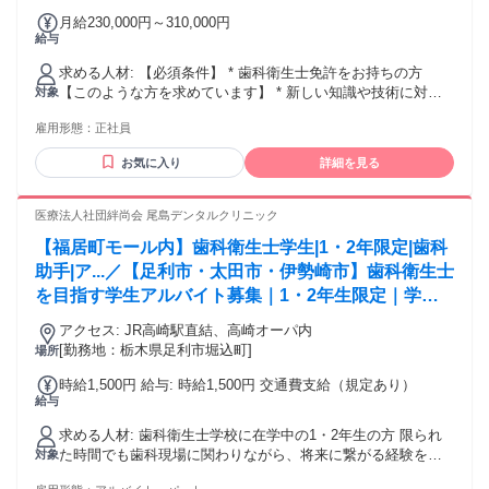
月給230,000円～310,000円
給与
求める人材: 【必須条件】 * 歯科衛生士免許をお持ちの方
【このような方を求めています】 * 新しい知識や技術に対し
対象
て前向きな方 院長自身が最新の機材やケアグッズを積極的に
雇用形態：
正社員
試すなど、常に良いものを取り入れる姿勢を大切にしていま
す。新しい情報を学ぶことを楽しめる方を歓迎します。 * 誠
お気に入り
詳細を見る
実に患者様と向き合える方 予防歯科やメンテナンスを通じ
て、地域の方々の健康を支えたいという思いがある方を求め
ています。 * ワークライフバランスを大切にしたい方 18時終
医療法人社団絆尚会 尾島デンタルクリニック
業への移行や休憩時間の確保など、効率よく働き、私生活も
【福居町モール内】歯科衛生士学生|1・2年限定|歯科
充実させたいという当院の考えに共感いただける方を募集し
ています。 * 成果を正当に評価してほしい方 歩合給制度があ
助手|ア...／【足利市・太田市・伊勢崎市】歯科衛生士
るため、自分のスキルや頑張りを給与として還元してほしい
を目指す学生アルバイト募集｜1・2年生限定｜学業
という意欲のある方をサポートします。
優先OK｜同世代の先輩から国試や就活のアドバイス
アクセス: JR高崎駅直結、高崎オーパ内
も♪
[勤務地：栃木県足利市堀込町]
場所
時給1,500円 給与: 時給1,500円 交通費支給（規定あり）
給与
求める人材: 歯科衛生士学校に在学中の1・2年生の方 限られ
た時間でも歯科現場に関わりながら、将来に繋がる経験を積
対象
みたい方におすすめのアルバイトです！