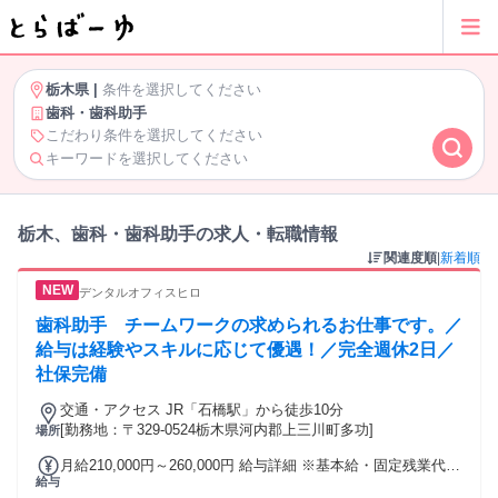
栃木県
|
条件を選択してください
歯科・歯科助手
こだわり条件を選択してください
キーワードを選択してください
栃木、歯科・歯科助手の求人・転職情報
関連度順
|
新着順
デンタルオフィスヒロ
歯科助手 チームワークの求められるお仕事です。／
給与は経験やスキルに応じて優遇！／完全週休2日／
社保完備
交通・アクセス JR「石橋駅」から徒歩10分
[勤務地：〒329-0524栃木県河内郡上三川町多功]
場所
月給210,000円～260,000円 給与詳細 ※基本給・固定残業代・
給与
一律手当の総額 基本給：月給 17万5000円 〜 22万5000円 固