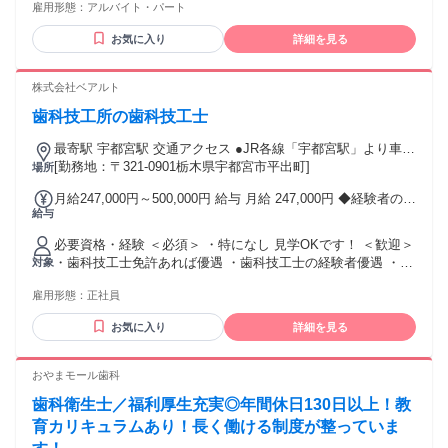
雇用形態：
アルバイト・パート
お気に入り
詳細を見る
株式会社ベアルト
歯科技工所の歯科技工士
最寄駅 宇都宮駅 交通アクセス ●JR各線「宇都宮駅」より車で
[勤務地：〒321-0901栃木県宇都宮市平出町]
15分 ●JR東北本線「岡本駅」より車で15分 ※駐車場完備
場所
月給247,000円～500,000円 給与 月給 247,000円 ◆経験者の場
給与
合 前職の給与の保証あり！ 40万、50万スタートも可能です。
詳しくは面接時にご説明させていただきます。 ■昇給あり ■賞
必要資格・経験 ＜必須＞ ・特になし 見学OKです！ ＜歓迎＞
与あり（年3回） ※業績による ■交通費支給（20,000円上限）
・歯科技工士免許あれば優遇 ・歯科技工士の経験者優遇 ・責
対象
任感を持って仕事に励める方 ・丁寧な言葉遣いができる方 ・
雇用形態：
正社員
PC作業が得意な方優遇 ☆無資格・未経験OK
お気に入り
詳細を見る
おやまモール歯科
歯科衛生士／福利厚生充実◎年間休日130日以上！教
育カリキュラムあり！長く働ける制度が整っていま