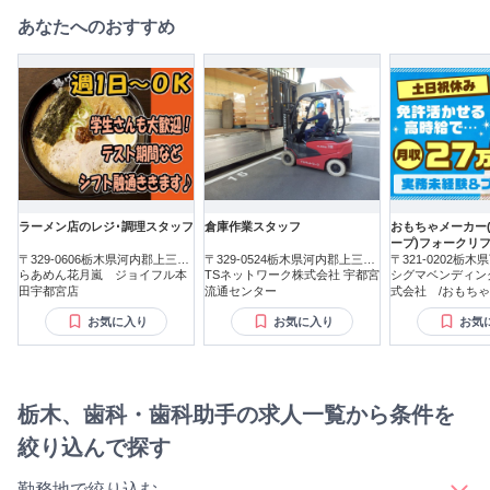
あなたへのおすすめ
ラーメン店のレジ･調理スタッフ
倉庫作業スタッフ
おもちゃメーカー
ープ)フォークリ
〒329-0606栃木県河内郡上三川
〒329-0524栃木県河内郡上三川
〒321-0202栃
町磯岡
らあめん花月嵐 ジョイフル本
町多功
TSネットワーク株式会社 宇都宮
町おもちゃのまち
シグマベンディン
田宇都宮店
流通センター
式会社 /おもちゃ
ンダイグループ)
お気に入り
お気に入り
お気
栃木、歯科・歯科助手の求人一覧から条件を
絞り込んで探す
勤務地で絞り込む