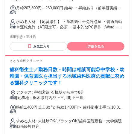
月給207,300円～250,000円 給与: ・昇給あり（前年度実績：
給与
2,000円～9,300円／月） ・賞与年3回（前年度実績4.0か月
分） ・皆勤手当5,000円 ・交通費支給（月25,000円まで）
求める人材: 【応募条件】 ・歯科衛生士免許必須 ・普通自動
車運転免許（AT限定可）必須 ・基本的なPC操作（Word・
対象
Excel・電子カルテ入力）ができる方 【こんな方を歓迎しま
雇用形態：
正社員
す】 ・口腔外科や病院歯科に興味がある方 ・専門性を高めな
がら成長したい方 ・患者様一人ひとりに寄り添ったケアをし
お気に入り
詳細を見る
たい方 ・チーム医療を大切にできる方
さとう歯科クリニック
歯科衛生士／勤務日数・時間は相談可能◎中学校・幼
稚園・保育園医を担当する地域歯科医療の貢献に努め
る歯科クリニックです！
アクセス: 宇都宮線 石橋駅から車で8分
[勤務地：栃木県河内郡上三川町上三川]
場所
時給1,400円以上 給与: 時給1,400円〜 歯科衛生士手当 10,000
給与
円/月
求める人材: 未経験OK/ブランクOK/歯科医院勤務・大学病院
勤務経験歓迎
対象