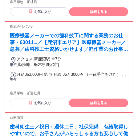
雇用形態：
正社員
い方 【歓迎要件】 ・マウスピース矯正、または一般歯科治療
料） ■昇給あり（年1回） 試用期間あり（3か月～）試用期間
に関する臨床経験をお持ちの方 ・医療広告、オンライン診療
終了後の給与変動はナシ。 給与は働き方、勤務形態、経験・
お気に入り
詳細を見る
に関する知識・興味のある方 ・副業・業務委託など柔軟な働
スキル等により決定いたします。 固定残業時間を超過した場
き方を希望される方 ・患者様の不安に寄り添い、信頼関係を
合は、別途法定通り支給。 給与額により、固定残業手当の金
築けるコミュニケーション力のある方
株式会社パソナ
額および時間数は異なります。 ※固定残業手当（15～25時間
分）は目安であり、 毎月必ず当該時間数の残業が発生するも
医療機器メーカーでの歯科技工に関する業務のお仕
のではありません！
事・60011...／【鹿沼市エリア】医療機器メーカー／
急募／歯科技工士資格いかせます／軽作業のお仕事で
す
アクセス 新鹿沼駅 車7分
[勤務地：栃木県鹿沼市]
場所
月給363,000円 給与 月給 36万3000円 （一律手当を含む） 時
給与
給換算：2500円 交通費：交通費支給 交通費支給
雇用形態：
派遣社員
お気に入り
詳細を見る
前田歯科
歯科衛生士／祝日＋週休二日、社保完備 有給取得し
やすいので、お子さんがいらっしゃる方も安心して働