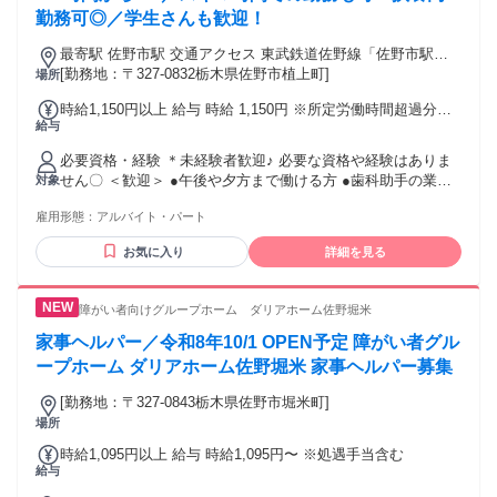
勤務可◎／学生さんも歓迎！
最寄駅 佐野市駅 交通アクセス 東武鉄道佐野線「佐野市駅」
[勤務地：〒327-0832栃木県佐野市植上町]
より車で約5分 ＊車通勤OK ＊バイク通勤OK
場所
時給1,150円以上 給与 時給 1,150円 ※所定労働時間超過分の
給与
労働については別途残業代を支給します
必要資格・経験 ＊未経験者歓迎♪ 必要な資格や経験はありま
せん〇 ＜歓迎＞ ●午後や夕方まで働ける方 ●歯科助手の業務
対象
経験
雇用形態：
アルバイト・パート
お気に入り
詳細を見る
障がい者向けグループホーム ダリアホーム佐野堀米
家事ヘルパー／令和8年10/1 OPEN予定 障がい者グル
ープホーム ダリアホーム佐野堀米 家事ヘルパー募集
[勤務地：〒327-0843栃木県佐野市堀米町]
場所
時給1,095円以上 給与 時給1,095円〜 ※処遇手当含む
給与