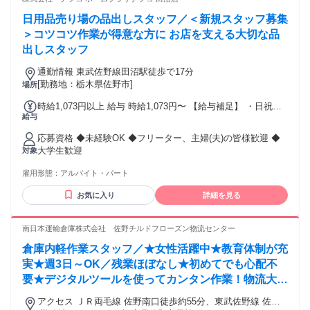
働きたい ◆キャリアチェンジを考えている ◆手に職をつけて
日用品売り場の品出しスタッフ／＜新規スタッフ募集
長期で働きたい ◆実力･経験に応じて正しく評価される職場で
働きたい ◆今までの経験をもとにキャリアアップしたい
＞コツコツ作業が得意な方に お店を支える大切な品
出しスタッフ
通勤情報 東武佐野線田沼駅徒歩で17分
[勤務地：栃木県佐野市]
場所
時給1,073円以上 給与 時給1,073円〜 【給与補足】 ・日祝時
給与
給＋50円
応募資格 ◆未経験OK ◆フリーター、主婦(夫)の皆様歓迎 ◆
大学生歓迎
対象
雇用形態：
アルバイト・パート
お気に入り
詳細を見る
南日本運輸倉庫株式会社 佐野チルドフローズン物流センター
倉庫内軽作業スタッフ／★女性活躍中★教育体制が充
実★週3日～OK／残業ほぼなし★初めてでも心配不
要★デジタルツールを使ってカンタン作業！物流大手
企業で倉庫内作業のお仕事♪
アクセス ＪＲ両毛線 佐野南口徒歩約55分、東武佐野線 佐野