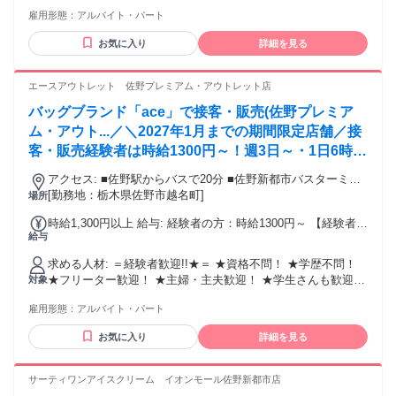
大歓迎！＞ ・ゴルフ経験者、ゴルフが好きな方 ・体育会系の
雇用形態：
アルバイト・パート
部活をしていた方 ・体を動かすことが好きな方 ・スポーツが
好きな方 ・接客が好きな方(飲食店ホール、販売業経験) ・人
お気に入り
詳細を見る
と話すことが好きな方 ・たくさん人がいる(同僚がいる)場所
で働きたい方 ・幅広い世代がいる場所で働きたい方 ・人の笑
顔を見るのが好きな方 ・「ありがとう」と言われる職場で働
エースアウトレット 佐野プレミアム・アウトレット店
きたい方 ・自然を見るのが好きな方、自然の中で働きたい方
バッグブランド「ace」で接客・販売(佐野プレミア
・残業が少ない場所で働きたい方 ・夕方前に終わる職場で働
きたい方
ム・アウト...／＼2027年1月までの期間限定店舗／接
客・販売経験者は時給1300円～！週3日～・1日6時間
～時間帯は相談OK！
アクセス: ■佐野駅からバスで20分 ■佐野新都市バスターミナ
[勤務地：栃木県佐野市越名町]
ルから徒歩で3分 ※車通勤OK（ガソリン代全額支給）
場所
時給1,300円以上 給与: 経験者の方：時給1300円～ 【経験者の
給与
場合】 月9日出勤で＜月収7万200円＞可能！ ★時給1300円×
実働6時間×月9日勤務の場合
求める人材: ＝経験者歓迎!!★＝ ★資格不問！ ★学歴不問！
★フリーター歓迎！ ★主婦・主夫歓迎！ ★学生さんも歓迎！
対象
★女性活躍中！ ★20代・30代活躍中のブランド ／ グループ
雇用形態：
アルバイト・パート
他店で働くスタッフの声！ ＼ ★20代女性 アパレルの経験は
ありませんでしたが、 旅行が大好きなので スーツケースとか
お気に入り
詳細を見る
旅行小物を取り扱ってる こちらのお店に興味がありました。
まずは商品の名前や特性を 覚えるまでが大変でしたが 店頭に
立ちながら少しずつ覚えました◎ 接客をしていて分からない
サーティワンアイスクリーム イオンモール佐野新都市店
ことがあったら 先輩スタッフがすぐに助けてくれるので とて