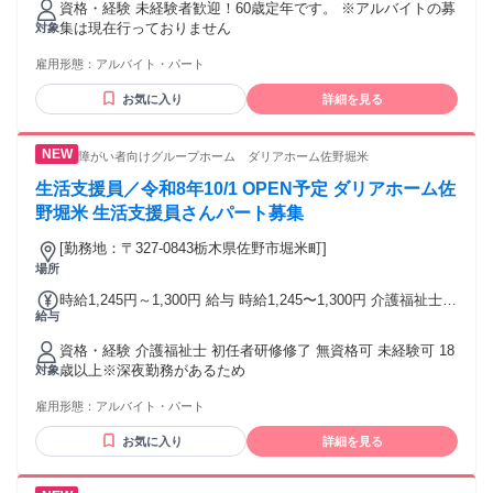
資格・経験 未経験者歓迎！60歳定年です。 ※アルバイトの募
日曜・祝日、お盆、年末はさらに時給+100円
集は現在行っておりません
対象
雇用形態：
アルバイト・パート
お気に入り
詳細を見る
障がい者向けグループホーム ダリアホーム佐野堀米
生活支援員／令和8年10/1 OPEN予定 ダリアホーム佐
野堀米 生活支援員さんパート募集
[勤務地：〒327-0843栃木県佐野市堀米町]
場所
時給1,245円～1,300円 給与 時給1,245〜1,300円 介護福祉士
給与
時給1,300円～ 初任者研修修了者 時給1,275円～ 無資格 時給
1,245円～ ※夜勤手当（1回2,000円） ※処遇手当含む
資格・経験 介護福祉士 初任者研修修了 無資格可 未経験可 18
歳以上※深夜勤務があるため
対象
雇用形態：
アルバイト・パート
お気に入り
詳細を見る