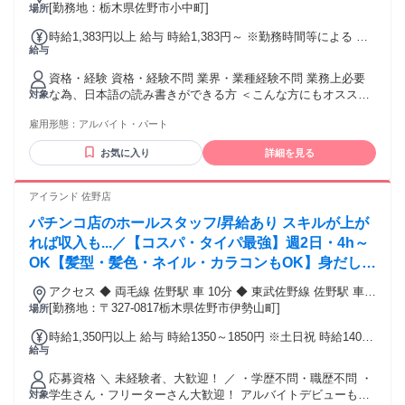
ん、足利市、栃木市、館林市、邑楽郡、太田市などから 通勤
[勤務地：栃木県佐野市小中町]
場所
しているスタッフ多数活躍中！
時給1,383円以上 給与 時給1,383円～ ※勤務時間等による ※
給与
試用期間3ヶ月あり・待遇変動なし
資格・経験 資格・経験不問 業界・業種経験不問 業務上必要
な為、日本語の読み書きができる方 ＜こんな方にもオススメ
対象
＞ ◇製造経験がある方 ◇顕微鏡を使った業務経験のある方
雇用形態：
アルバイト・パート
◇フリーターやブランクがある方 ◇男性、女性ともに歓迎 ◇
主婦(夫)や子育て世代、子育てが終わった方 ◇第2新卒や中高
お気に入り
詳細を見る
年の方 ★前職は、倉庫内作業や工場、ピッキング、軽作業、
仕分けなど幅広い方が活躍中！
アイランド 佐野店
パチンコ店のホールスタッフ/昇給あり スキルが上が
れば収入も...／【コスパ・タイパ最強】週2日・4h～
OK【髪型・髪色・ネイル・カラコンもOK】身だしな
み等の基準が緩やか。個性を生かして働ける?
アクセス ◆ 両毛線 佐野駅 車 10分 ◆ 東武佐野線 佐野駅 車
10分 ◆ 東武佐野線 佐野市駅 車 11分 ◆ 東武佐野線 堀米駅
[勤務地：〒327-0817栃木県佐野市伊勢山町]
場所
車 12分 ◆ 東武佐野線 吉水駅 車 13分
時給1,350円以上 給与 時給1350～1850円 ※土日祝 時給1400
給与
円～（22時以降：1750円～） ※平日 時給1350円～（22時以
降：1687.5円～） 《給与例》 ・スキル：エキスパート ・遅
応募資格 ＼ 未経験者、大歓迎！ ／ ・学歴不問・職歴不問 ・
番 15:45～23:45（1日7時間労働、休憩60分） （平日15日、土
学生さん・フリーターさん大歓迎！ アルバイトデビューも応
対象
日祝7日)月22日勤務の場合 [平日15日] ①時給1430円×7時間