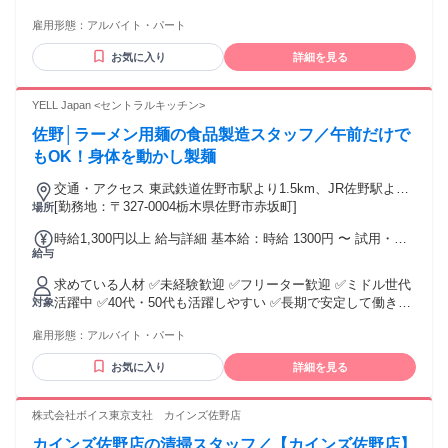
います。
雇用形態：
アルバイト・パート
お気に入り
詳細を見る
YELL Japan <セントラルキッチン>
佐野│ラーメン用麺の食品製造スタッフ／午前だけで
もOK！身体を動かし製麺
交通・アクセス 東武鉄道佐野市駅より1.5km、JR佐野駅より
2.6km
[勤務地：〒327-0004栃木県佐野市赤坂町]
場所
時給1,300円以上 給与詳細 基本給：時給 1300円 〜 試用・研
給与
修期間：20時間 試用・研修期間の条件：本採用と同じ
求めている人材 ✅未経験歓迎 ✅フリーター歓迎 ✅ミドル世代
活躍中 ✅40代・50代も活躍しやすい ✅長期で安定して働きた
対象
い方歓迎 【こんな方にピッタリ】 ・接客よりも身体を動かす
雇用形態：
アルバイト・パート
仕事が好き ・製造や工場勤務に興味がある ・決まった手順を
丁寧に進められる ・衛生ルールを守って作業できる ・チーム
お気に入り
詳細を見る
で協力しながら働きたい 【歓迎】 ・食品工場での勤務経験
・製造業や倉庫作業の経験 ・仕込み、計量、パック詰め、検
品経験
株式会社ボイス東京支社 カインズ佐野店
カインズ佐野店の清掃スタッフ／【カインズ佐野店】