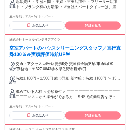
応募資格 ・学歴不問 ・主婦・主夫活躍中 ・フリーター活躍
中 ・ブランク有の方活躍中 ※当社のパートタイマーは、雇入
対象
時は有期雇用です。 契約更新の可能性・実績や、無期雇用転
雇用形態：
アルバイト・パート
換の可能性・実績があります。 なお、無期雇用の場合の定
年、及び有期雇用の場合の最長雇用年齢はいずれも65歳で
お気に入り
詳細を見る
す。 その後条件付きで5年を上限に1年毎に雇用契約を更新す
ることがあり、 さらに条件付きで5年を上限に半年ごとに雇用
契約を更新することがあります。 （条件付きでの雇用契約更
株式会社トータルインテリアアクツ
新は有期で、最長雇用年齢は75歳）
空室アパートのハウスクリーニングスタッフ／直行直
帰100％🚙実績評価時給UP🌟
交通・アクセス 堀米駅徒歩9分 交通費全額支給/車通勤OK
[勤務地：〒327-0843栃木県佐野市堀米町]
場所
時給1,100円～1,500円 給与詳細 基本給：時給 1100円 〜 1500
給与
円 ✅週分仮払い相談可(各規定有) ✅清掃品質が高ければ高い
ほど評価UP‼ ✅やっちゃった！失敗しても最速報告で評価
求めている人材 ＜必須条件＞ ￣￣￣￣￣￣￣￣￣￣￣￣￣￣
UP‼ ✅各課の社員と一体感のある連携気配りで評価UP‼ ✅評
￣￣￣ ✅スマホの操作ができる方 …SNSで終業報告を行って
対象
価実績次第でいつでも時給UP⭐
いただきます ✅要普通免許(AT限定可)をお持ちの方 【こんな
雇用形態：
アルバイト・パート
方歓迎】 ￣￣￣￣￣￣￣￣￣￣￣￣￣￣￣￣￣ ◆未経験者採
用 100％ ◆向上心のある方◎ ◆お掃除の好きな方◎ 【こんな
お気に入り
詳細を見る
方におすすめ】 ￣￣￣￣￣￣￣￣￣￣￣￣￣￣￣￣￣ ◆未経
験からスタートできる仕事がしたい ◆未経験者の採用実績の
ある職場で働きたい ◆イチから丁寧に教えてもらえる環境で
株式会社 ナフコ ホームプラザナフコ 田沼店