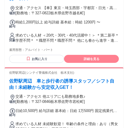
交通・アクセス 【車】東京・埼玉西部・宇都宮・日光・高
崎、前橋 各方面から可能 【電車・バス】都内・羽田空港・成
[勤務地：〒327-0822栃木県佐野市越名町]
場所
田国際空港・宇都宮、日光・埼玉・福島 各方面から可能
時給1,200円以上 給与詳細 基本給：時給 1200円 〜
給与
求めている人材 ＜20代・30代・40代活躍中！＞ ＊第二新卒＊
学歴不問＊ ＊職歴不問＊職歴不問＊ 他にも春から進学・進級
対象
する 高校生・大学生さんも活躍できます♪ ▼こんな方は大歓
雇用形態：
アルバイト・パート
迎です！ ・ニューバランス好き ・人と話すことが好き ・ス
ニーカーが好き ・アウトドアやスポーツが好き ・接客・販売
お気に入り
詳細を見る
の経験がある方 …みんな大歓迎です！ お会いできる日を楽し
みにしています！ ▼色んな経験を活かそう▽ カフェ・居酒
屋・レストラン・ファーストフードなど飲食店ホールスタッ
佐野駅周辺(シンテイ警備株式会社 栃木支社)
フやイベントスタッフ、コンビニ・カラオケ・百貨店・アパ
佐野駅周辺 車と歩行者の誘導スタッフ／シフト自
レルなどの販売・接客
由！未経験から安定収入GET！
交通・アクセス 他エリアにも勤務地多数♪
[勤務地：〒327-0846栃木県佐野市若松町]
場所
日給10,500円 給与詳細 基本給：日給 1万500円 固定残業代：
給与
なし 【一律手当】 全員に一律で支払われる通勤・皆勤・家族
手当金額：なし 全員に一律で支払われるその他手当金額：な
求めている人材 未経験歓迎！ 年齢の条件と理由：あり（男女
し 試用・研修期間：3日間 試用・研修期間の条件：給与・勤