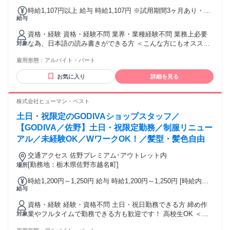
しているスタッフ多数活躍中！
時給1,107円以上 給与 時給1,107円 ※試用期間3ヶ月あり・待
給与
遇変動なし ＜月額給与例＞ 月収：53,136円 内訳：時給1,107
円×1日4h×週3日×1ヵ月4週 月収：132,840円 内訳：時給1,107
資格・経験 資格・経験不問 業界・業種経験不問 業務上必要
円×1日6h×週5日×1ヶ月4週 ★扶養内も扶養外もライフスタイ
な為、日本語の読み書きができる方 ＜こんな方にもオススメ
対象
ルに合わせて勤務可能です！
＞ ◇フリーターやブランクがある方 ◇主婦(夫)や子育て世
雇用形態：
アルバイト・パート
代、子育てが終わった方 ◇スポットワークやスキマバイトを
探している方 ◇ご家庭と両立したい方
お気に入り
詳細を見る
株式会社ヒューマン・ベスト
土日・祝限定のGODIVAショップスタッフ／
【GODIVA／佐野】土日・祝限定勤務／制服リニュー
アル／未経験OK／WワークOK！／髪型・髪色自由
交通アクセス 佐野プレミアム･アウトレット内
[勤務地：栃木県佐野市越名町]
場所
時給1,200円～1,250円 給与 時給1,200円～1,250円 [時給内訳]
給与
7.5時間勤務：時給1,250円 7.5時間以下：時給1,200円 ※時給
は勤務条件等による ※研修期間3～6ヶ月（-50円）
資格・経験 経験・資格不問 土日・祝日勤務できる方 締め作
業やフルタイムで勤務できる方も歓迎です！ 高校生OK ＜こ
対象
んな方にもオススメ＞ ・販売業や接客業が未経験の方 ・毎日