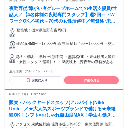
障害者グループホーム専門ファミリー 株式会社 金禄
夜勤専従/障がい者グループホームでの生活支援員/世
話人／【4名体制の夜勤専門スタッフ】週2回～・W
ワークOK／40代～70代の女性活躍中／無資格･未経
験OK
[勤務地：栃木県佐野市富岡町]
場所
日給15,450円～17,000円 給与 日給15,450〜17,000円 ＋交通
給与
費支給（規定あり） 【収入例】 ・週2回の場合…月収123,600
円～＋交通費 ・週3回の場合…月収185,400円～＋交通費 ※月
資格・経験 ・年齢･性別不問 ・無資格OK ・未経験者大歓迎
の出勤日数を調整して扶養内勤務も可能です！
・女性スタッフ活躍中！ ・18歳以上（深夜帯の勤務がある
対象
為） ━━━━━━━━━━━━━━━━━━━ 【こんな方に
雇用形態：
アルバイト・パート
ピッタリ】 ・未経験から新しいことにチャレンジしたい ・扶
養内での勤務を希望している ・土日のみ、平日のみ働きたい
お気に入り
詳細を見る
・パート･アルバイトとしてWワークで働きたい ・過去の経験
を活かして働きたい ・ブランクがあるから不安... ・定年後で
も活躍したい方
NIKE(ナイキ) Unite Sano
販売・バックヤードスタッフ(アルバイト)Nike
Unite...／★大人気スポーツブランドで働ける★未経
験OK！シフト×おしゃれ自由度MAX！学生も働きや
すい！洗練された空間で髪色ネイル自由！自分らしく
アクセス 東武佐野線 佐野市徒歩約46分、東武佐野線 佐野南
働ける！