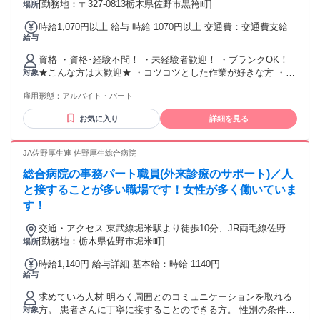
南口徒歩約55分、東武佐野線 堀米東口徒歩約58分 「佐野駅」
[勤務地：〒327-0813栃木県佐野市黒袴町]
場所
より車15分
時給1,070円以上 給与 時給 1070円以上 交通費：交通費支給
給与
資格 ・資格･経験不問！ ・未経験者歓迎！ ・ブランクOK！
★こんな方は大歓迎★ ・コツコツとした作業が好きな方 ・チ
対象
ームワークを大切に働きたい方 ・速さよりも丁寧な仕事が得
雇用形態：
アルバイト・パート
意な方 ・プライベートと両立した仕事を探している方 ・安定
企業で長期活躍したい方 ★こんな方を中心に活躍中★ ・20代
お気に入り
詳細を見る
～50代まで幅広く在籍中 ・子育てママ在籍中 ・40代・50代の
主婦パートの方活躍中 ・大学生活躍中 ・フリーター活躍中
JA佐野厚生連 佐野厚生総合病院
総合病院の事務パート職員(外来診療のサポート)／人
と接することが多い職場です！女性が多く働いていま
す！
交通・アクセス 東武線堀米駅より徒歩10分、JR両毛線佐野駅
より車で10分 ★車通勤可/無料駐車場有
[勤務地：栃木県佐野市堀米町]
場所
時給1,140円 給与詳細 基本給：時給 1140円
給与
求めている人材 明るく周囲とのコミュニケーションを取れる
方。 患者さんに丁寧に接することのできる方。 性別の条件と
対象