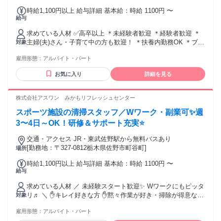
時給1,100円以上 給与詳細 基本給：時給 1100円 〜
給与
求めている人材 ✅高卒以上 ＊未経験者歓迎 ＊経験者歓迎 ＊
主婦(夫)さん・子育て中の方も歓迎！ ＊扶養内勤務OK ＊ブラ
対象
ンクOK ＊フリーター歓迎 ＊副業・WワークOK ＜こんな希望
雇用形態：
アルバイト・パート
が叶います！＞ ・子どもが学校の間に... ・平日の家事の合間
に... ・別の仕事とＷワークで... ・無理なく長く続けたい... な
お気に入り
詳細を見る
どあなたの生活に合わせて働けます！ ＜働いている人たち
は？＞ 幅広い年代の男女スタッフ活躍中！ 週3日～、シフト
の融通がきくから プライベート充実！ ご家庭の都合と両立も
株式会社アスワン みかもリフレッシュセンター
しやすいため、 主婦パートさんが多いのも特徴です！ ＜こん
スポーツ施設の清掃スタッフ／Wワーク・副業可✨週
な前職の方も活躍中＞ ・事務スタッフ （一般事務、営業事
務、総務事務） ・受付スタッフ （ホテル、クリニック、オフ
3〜4日～OK！研修＆サポート充実⭐
ィス） ・清掃スタッフ （マンション、ハウスクリーニング）
交通・アクセス JR・東武佐野駅から無料バスあり
・警備スタッフ （駅、学校、商業施設、施設）
[勤務地：〒327-0812栃木県佐野市町谷町]
場所
時給1,100円以上 給与詳細 基本給：時給 1100円 〜
給与
求めている人材 ／ 未経験スタート歓迎✨ Wワークにもピッタ
リ♬ ＼ ✋キレイ好きな方 ✋黙々作業が好き・掃除が得意な方
対象
✋本業と両立しながら働きたい方 そんな方にピッタリのお仕
雇用形態：
アルバイト・パート
事◎ ⭐20〜40代の男性スタッフが活躍中！ 年代が近い仲間と