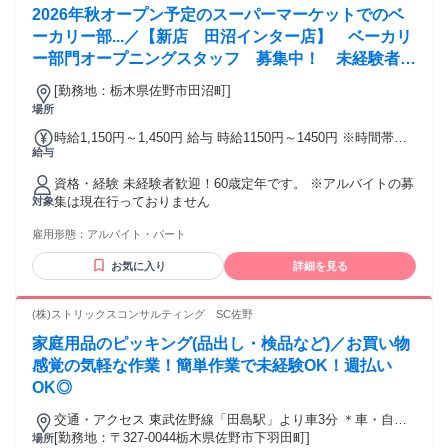
2026年秋オープン予定のスーパーマーケットでのベ
ーカリー部...／【新店 田沼インター店】 ベーカリ
ー部門オープニングスタッフ 募集中！ 未経験者大
歓迎！！
[勤務地：栃木県佐野市田沼町]
場所
時給1,150円～1,450円 給与 時給1150円～1450円 ※時間帯、
給与
勤務曜日による ＊午前8時前の勤務は時間帯により時給1450
円 ＊午後5時以降の勤務は時間帯により時給1250円～1350円
資格・経験 未経験者歓迎！60歳定年です。 ※アルバイトの募
日曜・祝日、お盆、年末はさらに時給+100円
集は現在行っておりません
対象
雇用形態：
アルバイト・パート
お気に入り
詳細を見る
(株)ストリックスコンサルティング SC佐野
家庭用品のピッキング(品出し・検品など)／お買い物
感覚の気軽な作業！簡単作業で未経験OK！週払い
OK◎
交通・アクセス 東武佐野線「田島駅」より車3分 ＊車・自転
車通勤OK
[勤務地：〒327-0044栃木県佐野市下羽田町]
場所