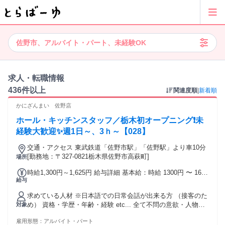
佐野市、アルバイト・パート、未経験OK
求人・転職情報
436件以上
関連度順
|
新着順
かにざんまい 佐野店
ホール・キッチンスタッフ／栃木初オープニング❗未
経験大歓迎✨週1日～、3ｈ～【028】
交通・アクセス 東武鉄道「佐野市駅」「佐野駅」より車10分
[勤務地：〒327-0821栃木県佐野市高萩町]
場所
時給1,300円～1,625円 給与詳細 基本給：時給 1300円 〜 1625
給与
円 オープニング時給として オープンから1ヶ月間は 時給1300
円！（平日・土日祝） ※以降は時給1200円 ※土日祝日は時給
求めている人材 ※日本語での日常会話が出来る方 （接客のた
アップ！ →時給1300円！ ■昇給あり（随時） ■深夜給あり
め） 資格・学歴・年齢・経験 etc... 全て不問の意欲・人物重
対象
視の採用です⭐ 他店舗では幅広い年代の方々が活躍中！ 活気
雇用形態：
アルバイト・パート
のある職場で一緒に働きましょう✊ ✅未経験歓迎 ✅学歴不問