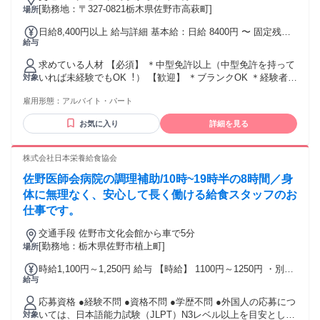
で ぜひ希望の働き方を教えてください！
[勤務地：〒327-0821栃木県佐野市高萩町]
場所
日給8,400円以上 給与詳細 基本給：日給 8400円 〜 固定残業
給与
代：なし 【一律手当】 全員に一律で支払われる通勤・皆勤・
家族手当金額：なし 全員に一律で支払われるその他手当金
求めている人材 【必須】 ＊中型免許以上（中型免許を持って
額：なし ⭐早上がりでも日給保障あり（配送状況による）
いれば未経験でもOK︕） 【歓迎】 ＊ブランクOK ＊経験者歓
対象
迎 65歳までの男女活躍中！
雇用形態：
アルバイト・パート
お気に入り
詳細を見る
株式会社日本栄養給食協会
佐野医師会病院の調理補助/10時~19時半の8時間／身
体に無理なく、安心して長く働ける給食スタッフのお
仕事です。
交通手段 佐野市文化会館から車で5分
[勤務地：栃木県佐野市植上町]
場所
時給1,100円～1,250円 給与 【時給】 1100円～1250円 ・別途
給与
残業代支給 ・スキル・経験を考慮します
応募資格 ●経験不問 ●資格不問 ●学歴不問 ●外国人の応募につ
いては、日本語能力試験（JLPT）N3レベル以上を目安として
対象