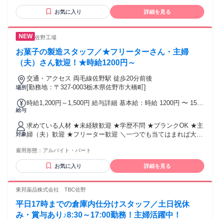
✅主婦・主夫歓迎 ✅学生歓迎 ✅フリーター歓迎 ✅ブランクOK
お気に入り
詳細を見る
✅WワークOK（副業） ✅男性活躍中 ✅女性活躍中 ✅20代活躍
中 ✅30代活躍中 ✅経験者歓迎 ―――＊―――＊―――＊
―――＊――― 〃=〃✨こんな経験活かせます✨〃=〃 ホー
佐野工場
ル、レストラン、飲食店、喫茶店 ファミレス、カフェ、配
膳、レジ スーパー、デパ地下、惣菜、弁当、 居酒屋、販売、
お菓子の製造スタッフ／★フリーターさん・主婦
接客、受付、飲食業 調理補助、洗い場、食器洗浄、皿洗い と
（夫）さん歓迎！★時給1200円～
いった経験がある方は大歓迎です♪ （一つも当てはまらなくて
も全然OK） ―――＊―――＊―――＊―――＊―――
交通・アクセス 両毛線佐野駅 徒歩20分前後
[勤務地：〒327-0003栃木県佐野市大橋町]
場所
時給1,200円～1,500円 給与詳細 基本給：時給 1200円 〜 1500
給与
円 ※配属先により時給は異なります。
求めている人材 ★未経験歓迎 ★学歴不問 ★ブランクOK ★主
婦（夫）歓迎 ★フリーター歓迎 ＼一つでも当てはまれば大歓
対象
迎です！／ ￣￣Ｖ￣￣￣￣￣￣￣￣￣￣￣￣￣￣￣ 🔸コツコ
雇用形態：
アルバイト・パート
ツ真面目に取り組める方 🔸決められたルールをきちんと守れ
る方 🔸遅刻・欠勤なく安定して働ける方 🔸手を動かす作業が
お気に入り
詳細を見る
好きな方 🔸お菓子やモノづくりが好きな方 ＜食品工場なの
で、衛生管理にご協力お願いします！＞ 勤務中はアクセサリ
ーやマニキュア、髭、香水などは禁止です。
東邦薬品株式会社 TBC佐野
平日17時までの倉庫内仕分けスタッフ／土日祝休
み・賞与あり♪8:30～17:00勤務！主婦活躍中！