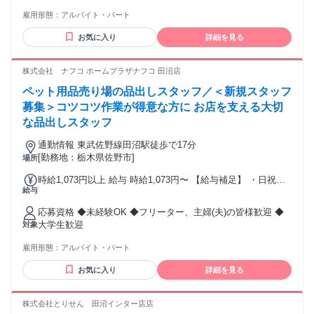
援します◎ ・20代・30代・40代までのスタッフ 多数在籍して
×15日=15万0150円 ②深夜手当357.5円×1時間45分×15日
雇用形態：
アルバイト・パート
います。 ・家庭を大切にしている主婦パートさんも活躍中！
=9384.3円 [土日祝7日] ③時給1480円×7時間×7日=7万2520円
▼こんな方が活躍中です！ ・個性を活かして自由に働きたい
④深夜手当370円×1時間45分×7日=4532.5円 月収=①＋②＋③
お気に入り
詳細を見る
人 髪型・髪色・ネイル・カラコンが自由なので 「おしゃれを
＋④=23万6587＋交通費 ◆支払い方法： 月1回
我慢せずに働きたい」方には最適です◎ ・自分の「好き」を
隠さずに働きたい方 アニメ、ゲーム、趣味など、 自分の大好
株式会社 ナフコ ホームプラザナフコ 田沼店
きなカルチャーを共有できる仲間も多数！ ・人を楽しませる
ペット用品売り場の品出しスタッフ／＜新規スタッフ
のが好きな方 お客様の反応を見るのが好きな方は サービスや
接客を通じ、喜びを感じられる環境です? ・高時給で効率よく
募集＞コツコツ作業が得意な方に お店を支える大切
稼ぎたい方 コスパ・タイパ最強アルバイト！ 短時間や副業・
な品出しスタッフ
Wワークでしっかり稼ぎたい方も！ ・明確なキャリアアップ
を目指したい方 将来的に正社員を目指したい、 または実力次
通勤情報 東武佐野線田沼駅徒歩で17分
第で早く昇進したいという意欲がある方。 ※風営法により、
[勤務地：栃木県佐野市]
場所
18歳以上の方が対象になります。 ●面接時、履歴書不要で
時給1,073円以上 給与 時給1,073円〜 【給与補足】 ・日祝時
す。 未経験者歓迎/フリーター歓迎/Wワーク歓迎/主婦（夫）
給与
給＋50円
歓迎/学歴不問/友達と応募歓迎/履歴書不要
応募資格 ◆未経験OK ◆フリーター、主婦(夫)の皆様歓迎 ◆
大学生歓迎
対象
雇用形態：
アルバイト・パート
お気に入り
詳細を見る
株式会社とりせん 田沼インター店店