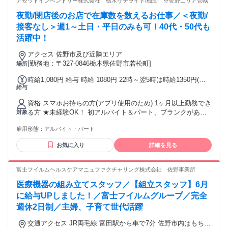
アセットインベントリー株式会社 栃木サテライト/棚卸 ※佐野エリア管轄
＊WワークOK・Ｗワーク歓迎 ＊扶養内勤務歓迎！主婦・主夫
夜勤/閉店後のお店で在庫数を数えるお仕事／＜夜勤/
歓迎 ＊ブランクOK・ブランク歓迎 ＊仕事復帰した方も活躍
中 ＊ミドル・シニア応援
接客なし＞週1～土日・平日のみも可！40代・50代も
活躍中！
アクセス 佐野市及び近隣エリア
[勤務地：〒327-0846栃木県佐野市若松町]
場所
時給1,080円 給与 時給 1080円 22時～翌5時は時給1350円(深
給与
夜割増含む) ★気になる給料の振込は… 月末日〆翌月15日に
振り込み！ 交通費：交通費支給
資格 スマホお持ちの方(アプリ使用のため) 1ヶ月以上勤務でき
る方 ★未経験OK！ 初アルバイト＆パート、ブランクがある
対象
方歓迎！ ★Ｗワークや副業・掛け持ちもOK！ 出費を気にせ
雇用形態：
アルバイト・パート
ずプライベートを楽しみたい方や、 副業に手が出せなかった
フリーターさんも 自分のペースで働けるのでオススメです◎
お気に入り
詳細を見る
★深夜バイトが初めての方、活躍中！
富士フイルムヘルスケアマニュファクチャリング株式会社 佐野事業所
医療機器の組み立てスタッフ／【組立スタッフ】6月
に給与UPしました！／富士フイルムグループ／完全
週休2日制／主婦、子育て世代活躍
交通アクセス JR両毛線 富田駅から車で7分 佐野市内はもちろ