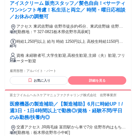
アイスクリーム 販売スタッフ／髪色自由！<サーティ
も心強いんです！ シフトも希望休など相談に乗ってくれて 働
きやすい職場です♪ ／ 働くスタッフの声！ ＼ ★30代女性 以
ワン>シフト考慮！私生活と両立／ 時間・曜日応相談
前はブランド服の販売をしていました。 子育てが落ち着いて
／お休みの調整可
きたので また販売の仕事がしたくて… 子供を学童に預けてい
るので ある程度しっかり稼げる上、 勤務日数や時間を調整で
アクセス 東武佐野線 佐野市徒歩約45分、東武佐野線 佐野南
きる この仕事に決めました！ 久し振りの仕事復帰だったので
口徒歩約49分、ＪＲ両毛線 佐野南口徒歩約49分 バス停「イオ
[勤務地：〒327-0821栃木県佐野市高萩町]
場所
ノルマがないのは本当に助かりました。 でも売り上げをあげ
ンモール佐野新都市」下車徒歩1分
時給1,250円以上 給与 時給 1250円以上 高校生時給1150円以
れば しっかりと評価もしてもらえます◎ 私服勤務なので自分
給与
上 交通費：交通費支給 月2万円まで
の好きな恰好でOK！ 制服に着替える手間もなくてラクです♪
資格 未経験者可,大学生歓迎,高校生歓迎,主婦（夫）歓迎,フリ
ーター歓迎
対象
雇用形態：
アルバイト・パート
お気に入り
詳細を見る
富士フイルムヘルスケアマニュファクチャリング株式会社 佐野事業所
医療機器の製造補助／【製造補助】6月に時給UP！/
週3日・1日4時間以上で勤務◎/資格・経験不問/平日
のみ勤務/扶養内◎
交通アクセス JR両毛線 富田駅から車で7分 佐野市内はもちろ
ん、足利市、栃木市、館林市、邑楽郡、太田市などから 通勤
[勤務地：栃木県佐野市小中町]
場所