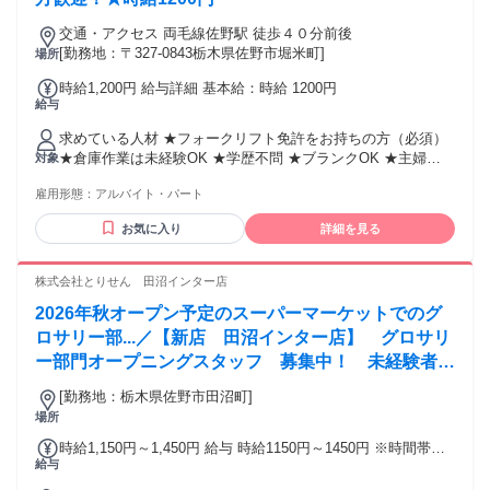
交通・アクセス 両毛線佐野駅 徒歩４０分前後
[勤務地：〒327-0843栃木県佐野市堀米町]
場所
時給1,200円 給与詳細 基本給：時給 1200円
給与
求めている人材 ★フォークリフト免許をお持ちの方（必須）
★倉庫作業は未経験OK ★学歴不問 ★ブランクOK ★主婦
対象
（夫）歓迎 ★フリーター歓迎 ＼一つでも当てはまれば大歓迎
雇用形態：
アルバイト・パート
です！／ ￣￣Ｖ￣￣￣￣￣￣￣￣￣￣￣￣￣￣￣ 🔸コツコツ
真面目に取り組める方 🔸決められたルールをきちんと守れる
お気に入り
詳細を見る
方 🔸遅刻・欠勤なく安定して働ける方 🔸手を動かす作業が好
きな方 🔸資格やスキルを活かして働きたい方 「昔フォークリ
フトの資格はとったけど、それっきりで役に立ててない
株式会社とりせん 田沼インター店
な…」 そんな方は大歓迎！ブランクがあっても大丈夫です！
2026年秋オープン予定のスーパーマーケットでのグ
ロサリー部...／【新店 田沼インター店】 グロサリ
ー部門オープニングスタッフ 募集中！ 未経験者大
歓迎！！
[勤務地：栃木県佐野市田沼町]
場所
時給1,150円～1,450円 給与 時給1150円～1450円 ※時間帯、
給与
勤務曜日による ＊午前8時前の勤務は時間帯により時給1450
円 ＊午後5時以降の勤務は時間帯により時給1250円～1350円