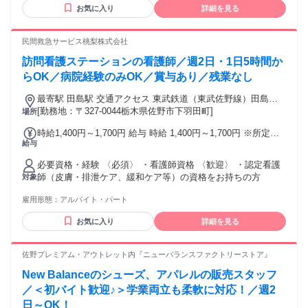
協力しながら働ける あたたかい雰囲気の職場です！ ✦・
お気に入り
詳細を見る
┈┈┈┈┈・✦✦・┈┈┈┈┈・✦ ✅未経験者歓迎 ✅大学生歓
迎 ✅主婦・主夫歓迎 ✅扶養内勤務OK ✅フリーター歓迎 ✅副
業・WワークOK ✅ブランクOK ✅経験者歓迎 ✅学歴不問 ✅経
民間救急サービス桃梨株式会社
験不問 ✅職種未経験歓迎 ✅業界未経験歓迎 ✅長期歓迎 ✦・
訪問看護ステーションの看護師／週2日・1日5時間か
┈┈┈┈┈・✦✦・┈┈┈┈┈・✦ ✨今回募集するお仕事で
は、 【ホテル清掃】【客室清掃】【施設清掃】 【オフィスビ
らOK／病院経験のみOK／賞与あり／残業なし
ル清掃】【マンション清掃】 【夜間清掃】【深夜清掃】【ベ
最寄駅 田島駅 交通アクセス 東武鉄道（東武佐野線）田島駅
ッドメイク】 【軽作業】【ハウスクリーニング】などの 【清
より車で5分
[勤務地：〒327-0044栃木県佐野市下羽田町]
場所
掃スタッフ】【清掃員】の 経験が活かせます！ 性別の条件と
理由：男性限定（風紀上）
時給1,400円～1,700円 給与 時給 1,400円～1,700円 ※所定労
給与
働時間超過分の労働については別途残業代を支給します ・交
通費支給
必要資格・経験 〈必須〉 ・看護師資格 〈歓迎〉 ・認定看護
師（皮膚・排泄ケア、緩和ケア等）の資格をお持ちの方
対象
雇用形態：
アルバイト・パート
お気に入り
詳細を見る
佐野プレミアム・アウトレット内『ニューバランスファクトリーストア』
New Balanceのシューズ、アパレルの販売スタッフ
／＜初バイト歓迎♪＞学業両立も柔軟に対応！／週2
日～OK！