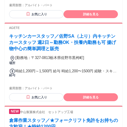
理由：女性歓迎（ポジティブアクション）
雇用形態：
アルバイト・パート
お気に入り
詳細を見る
AGETE
キッチンカースタッフ／佐野SA（上り）内キッチン
カースタッフ 週2日～勤務OK・扶養内勤務も可 揚げ
物中心の簡単調理と販売
[勤務地：〒327-0813栃木県佐野市黒袴町]
場所
時給1,200円～1,500円 給与 時給1,200〜1500円 経験・スキル
給与
等を考慮の上決定 ※6月〜9月は時給100円UPで1,300円～
【収入例】 週2日勤務の場合 時給 1,200円×1日 8h × 週 2日勤
務 ＝1日あたり 9,600円 × 月 8日 ＝月収例 76,800円 週5日勤
雇用形態：
アルバイト・パート
務の場合 時給 1,200円×1日 8h × 週 5日勤務 ＝1日あたり
9,600円 × 月 20日 ＝月収例 192,000円
お気に入り
詳細を見る
中山製菓株式会社 セットアップ工場
倉庫作業スタッフ／★フォークリフト免許をお持ちの
方歓迎！★時給1200円