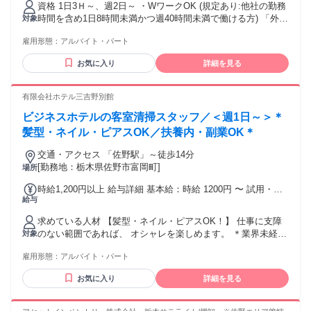
language proficiency equivalent to JLPT N4. このおしごとで
資格 1日3Ｈ～、週2日～ ・WワークOK (規定あり:他社の勤務
はてきせつなほうこくができるレベルのにほんごのうりょく
時間を含め1日8時間未満かつ週40時間未満で働ける方) 「外国
対象
がひつようです。 にほんごのうりょくしけんN4ていどのこう
籍の方：歓迎（N2レベル以上）」 「高校生歓迎（学校許可書
どなにほんごのちしきとはなすちからがもとめられます。 在
雇用形態：
アルバイト・パート
必須）」
留資格について / Visa Information We do not provide visa
お気に入り
詳細を見る
sponsorship or support for obtaining or renewing residence
status. No visa sponsorship provided. 当社では在留資格の新
規取得・更新支援は行っておりません。 ご応募にあたって
有限会社ホテル三吉野別館
は、日本で就労可能な適法な在留資格を有していることが必
要です。
ビジネスホテルの客室清掃スタッフ／＜週1日～＞＊
髪型・ネイル・ピアスOK／扶養内・副業OK＊
交通・アクセス 「佐野駅」～徒歩14分
[勤務地：栃木県佐野市富岡町]
場所
時給1,200円以上 給与詳細 基本給：時給 1200円 〜 試用・研
給与
修期間：研修期間100時間 試用・研修期間の条件：給与条件
が異なる 【給与】 本採用と異なる 基本給 : 月給 1100円 〜
求めている人材 【髪型・ネイル・ピアスOK！】 仕事に支障
固定残業代：なし 【一律手当】 全員に一律で支払われる通
のない範囲であれば、 オシャレを楽しめます。 ＊業界未経験
対象
勤・皆勤・家族手当金額：なし 全員に一律で支払われるその
歓迎 ＊経験・学歴・年齢・資格不問 ＊無資格歓迎 ＊UIター
他手当金額：なし
雇用形態：
アルバイト・パート
ン歓迎 【下記の経験も活かせます】 マンション清掃・深夜の
清掃・客室清掃 ビジネスホテル清掃・夜間清掃などの経験 ※
お気に入り
詳細を見る
上記の経験は、雇用形態は問いません。 （正社員・アルバイ
ト・パート・ 契約社員・派遣社員・委託社員など） 【男性・
女性活躍中】 ＊専門・短大・大学生歓迎 ＊フリーター歓迎