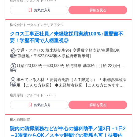
雇用形態：
アルバイト・パート
楽しく仕事をされたい方 ・人と接することが好きな方 ・バイ
トデビューやブランクがある方 ・ハローワーク等でお仕事を
お気に入り
詳細を見る
探されている方 ・Godivaやチョコレートが好きな方
株式会社トータルインテリアアクツ
クロス工事正社員／未経験採用実績100％♪履歴書不
要！学歴不問で人柄重視◎
交通・アクセス 堀米駅徒歩9分 交通費全額支給/車通勤OK
[勤務地：〒327-0843栃木県佐野市堀米町]
場所
月給220,000円～600,000円 給与詳細 基本給：月給 22万円 〜
給与
60万円 固定残業代：なし 【一律手当】 全員に一律で支払わ
れる通勤・皆勤・家族手当金額：あり 全員に一律で支払われ
求めている人材 ＊要普通免許（ＡＴ限定可） ＊未経験積極採
るその他手当金額：あり ※施工能力に応じる ※残業代別途支
用 【こんな方歓迎】 ◆未経験者歓迎 【こんな方におすす
対象
給 ※家族手当(扶養の方1名につき5,000円支給/月) ※住宅手当
め】 □未経験からスタートできる仕事がしたい □未経験者の採
１万円/月 ※他手当あり
雇用形態：
アルバイト・パート
用実績のある職場で働きたい □イチから丁寧に教えてもらえ
る環境で働きたい □キャリアチェンジを考えている □手に職を
お気に入り
詳細を見る
つけて長期で働きたい □実力･経験に応じて正しく評価される
職場で働きたい □今までの経験をもとにキャリアアップした
い
植木歯科医院
院内の清掃業務などが中心の歯科助手／週3日・1日2
～3時間からOK／スキマ時間での勤務も可！扶養内