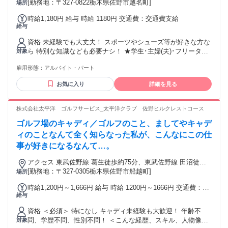
口徒歩約50分、ＪＲ両毛線 佐野南口徒歩約50分 佐野駅より車
[勤務地：〒327-0822栃木県佐野市越名町]
場所
で15分
時給1,180円 給与 時給 1180円 交通費：交通費支給
給与
資格 未経験でも大丈夫！ スポーツやシューズ等が好きな方な
ら 特別な知識なども必要ナシ！ ★学生･主婦(夫)･フリーター
対象
歓迎 【学生さん】 授業やサークルと両立もバッチリ！ 学校
雇用形態：
アルバイト・パート
がお休みの日に、NIKEで刺激的な経験を！ 【主婦(夫)さん】
家事や育児と両立OK！空いた時間を有効活用できます。 ご家
お気に入り
詳細を見る
庭の都合も考慮しますよ。 【フリーターさん】 レギュラー勤
務もWワークもOK！ 「もっと稼ぎたい」「プライベートも充
実させたい」など、 あなたの希望をNIKEで叶えましょう！
株式会社太平洋 ゴルフサービス_太平洋クラブ 佐野ヒルクレストコース
＜＜＜チームワーク抜群なので働きやすい環境＞＞＞ 先輩ス
ゴルフ場のキャディ／ゴルフのこと、ましてやキャデ
タッフも優しい人ばかリ！ 分からないことがあっても質問し
やすいあたたかい環境です。 お仕事を通じて新しい仲間、幅
ィのことなんて全く知らなった私が、こんなにこの仕
広い知識、経験が得られます。 接客スキルを磨きたい方大歓
事が好きになるなんて…。
迎です！ 社員を目指して働いているスタッフもいます！ ★10
代のスタッフが約30%働いています！ ★20代のスタッフが約
アクセス 東武佐野線 葛生徒歩約75分、東武佐野線 田沼徒歩
55%働いています！
約78分、東武佐野線 多田（栃木県）徒歩約84分 東北道「佐野
[勤務地：〒327-0305栃木県佐野市船越町]
場所
田沼IC」より車で10分、東武佐野線「田沼駅」から車で10分
時給1,200円～1,666円 給与 時給 1200円～1666円 交通費：交
給与
通費支給
資格 ＜必須＞ 特になし キャディ未経験も大歓迎！ 年齢不
問、学歴不問、性別不問！ ＜こんな経歴、スキル、人物像は
対象