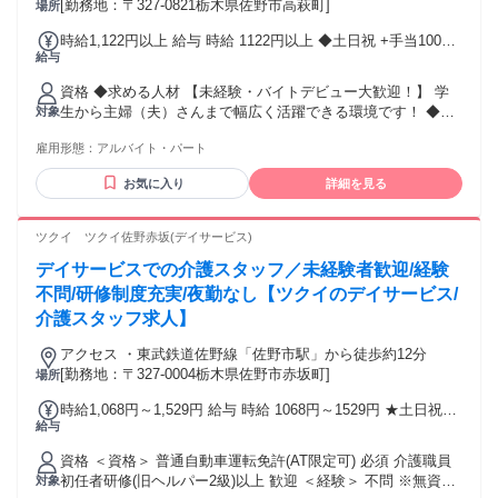
の提案を目指しています。 ファッションはもちろん、衣食住
[勤務地：〒327-0821栃木県佐野市高萩町]
場所
にまつわる 様々なカルチャーに興味のある方と共に、 自らの
時給1,122円以上 給与 時給 1122円以上 ◆土日祝 +手当100円/
生活を積極的に楽しみながら、 お客様の笑顔を生み出してい
給与
時間 交通費：交通費支給 会社規定あり（月額35,000円まで）
きたいと思っています。 FREAK'S STOREは現在、新しいフ
ェーズに入りました。 私たちと一緒にFREAK'S STOREを 更
資格 ◆求める人材 【未経験・バイトデビュー大歓迎！】 学
に盛り上げていきましょう。
生から主婦（夫）さんまで幅広く活躍できる環境です！ ◆こ
対象
んな方が活躍中！ ・初バイトの高校生・大学生・専門学生さ
雇用形態：
アルバイト・パート
ん ・家事の合間に働きたい主婦(夫)さん ・ガッツリ稼ぎたい
フリーターさん ・効率よく働きたいWワーク希望の方 ・仕事
お気に入り
詳細を見る
復帰を目指すブランクのある方 ※18歳未満の方は22時までの
勤務（法令による） ◆働きやすさのポイント 「子供の行事」
や「テスト期間のシフト調整」など 働き方は面接時に柔軟に
ツクイ ツクイ佐野赤坂(デイサービス)
ご相談に応じます！
デイサービスでの介護スタッフ／未経験者歓迎/経験
不問/研修制度充実/夜勤なし【ツクイのデイサービス/
介護スタッフ求人】
アクセス ・東武鉄道佐野線「佐野市駅」から徒歩約12分
[勤務地：〒327-0004栃木県佐野市赤坂町]
場所
時給1,068円～1,529円 給与 時給 1068円～1529円 ★土日祝日
給与
は時給100円アップ！ 交通費：交通費支給 交通費規定支給
（実費/月5万円まで）
資格 ＜資格＞ 普通自動車運転免許(AT限定可) 必須 介護職員
初任者研修(旧ヘルパー2級)以上 歓迎 ＜経験＞ 不問 ※無資格
対象