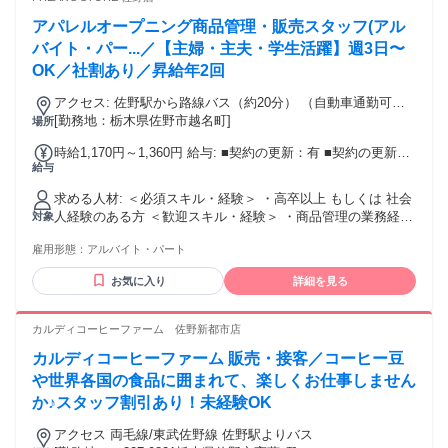
アパレルオープニング商品管理・販売スタッフ(アル
バイト・パー...／【主婦・主夫・学生活躍】週3日〜
OK／社割あり／昇給年2回
アクセス: 佐野駅から路線バス（約20分） （自動車通勤可
能） ※会社が定めた場所へ変更の可能性あり（全国転勤）
[勤務地：栃木県佐野市越名町]
場所
（住宅異動手当・単身赴任手当有）
時給1,170円～1,360円 給与: ■契約の更新：有 ■契約の更新は
給与
次により判断する。 ・契約期間満了時の業務量 ・勤務成績、
態度 ・能力 ・会社の経営状況 ・従事している業務の進捗状
求める人材: ＜必須スキル・経験＞ ・高卒以上 もしくは 社会
況 ■更新上限：無 所定時間外・休日または深夜労働に対して
人経験のある方 ＜歓迎スキル・経験＞ ・商品管理の業務経験
対象
支払われる割増賃金率 ◆ 法定内時間外勤務時間（1日8時間、
がある方 ・アパレル・ファッション業界で 販売経験がある方
1週40時間以内）なし ◆ 法定外時間外勤務時間（1日8時間、1
雇用形態：
アルバイト・パート
（雇用形態は問いません） ◆お客様に喜んでもらうことが好
週40時間超過） 25％ ◆ 法定外時間外勤務時間（1ヶ月60時間
きな方。 ◆店頭での接客の経験を活かし、 本部への商品提案
超過） 50％ ◆法定休日労働時間 35％ ◆深夜時間 25％ ※
お気に入り
詳細を見る
をしたい方。 ◆将来はバイヤー・PRなどを 目指している方
スキル・経験・前職給与を考慮し決定いたします ※社員割引
も歓迎します。 こんな方を募集しています♪ ・昼間の時間を
制度あり ※残業代は1分単位で支給
有効活用したい主婦の方 （例えば、、家事やお買い物をして
カルディコーヒーファーム 佐野新都市店
から 出勤→お子様のお迎え前に退勤もできます！） ・長期的
カルディコーヒーファーム 販売・接客／コーヒー豆
にご勤務いただける方 ・整理整頓が得意な方 （バックヤード
業務未経験も歓迎） ・ファッションが好き、興味関心がある
や世界各国の食品に囲まれて、楽しくお仕事しません
方 （アパレル未経験の方も大歓迎です！） ーーーーーーーー
か♪スタッフ割引あり！未経験OK
ーーーーーーーーーーーーー ◆ブランドの特徴 FREAK'S
STOREは、モノだけではなく“コト”、 豊かなライフスタイル
アクセス 両毛線/東武佐野線 佐野駅よりバス