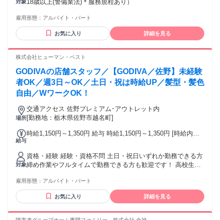
18歳以上(警備業法)＊服務規程あり）
対象
務時間条件が異なる 研修手当…3日間/1日9000円＋食事手当1
日1000円＝3万円 ※火曜〆翌週水曜支給 ※書類費用・健康診
雇用形態：
アルバイト・パート
断費用・研修中の交通費は全額会社負担 【給与】 本採用と異
なる 基本給 : 日給 9000円 〜 固定残業代：なし 【一律手当】
お気に入り
詳細を見る
全員に一律で支払われる通勤・皆勤・家族手当金額：あり 全
員に一律で支払われるその他手当金額：あり 【勤務形態】 本
株式会社ヒューマン・ベスト
採用と異なる 勤務形態：固定時間制 【勤務時間】 実働時
間：1日あたり7時間 平均勤務日数：1ヶ月あたり3日
GODIVAの店舗スタッフ／【GODIVA／佐野】未経験
者OK／週3日～OK／土日・祝は時給UP／髪型・髪色
自由／WワークOK！
交通アクセス 佐野プレミアム･アウトレット内
[勤務地：栃木県佐野市越名町]
場所
時給1,150円～1,350円 給与 時給1,150円～1,350円 [時給内訳]
給与
①1日7.5h・週4日以上、土日祝勤務の方 平日1,300円/土日祝
1,350円 ②1日7.5h・週3日、土日祝のいずれかを含む勤務の方
資格・経験 経験・資格不問 土日・祝日いずれか勤務できる方
平日1,200円/土日祝1,250円 ③1日7.5h以下 週2日 ※高校生可
締め作業やフルタイムで勤務できる方も歓迎です！ 高校生OK
対象
平日1,150円／土日祝1,200円 ※時給は勤務条件等による ※研
＜こんな方にもオススメ＞ ・販売業や接客業が未経験の方 ・
修期間3～6ヶ月（-50円）
雇用形態：
アルバイト・パート
毎日楽しく仕事をされたい方 ・人と接することが好きな方 ・
バイトデビューやブランクがある方 ・ハローワーク等でお仕
お気に入り
詳細を見る
事を探されている方 ・Godivaやチョコレートが好きな方