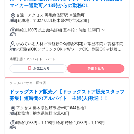
マイカー通勤可／13時からの勤務CL
交通・アクセス 両毛線佐野駅 車通勤可
[勤務地：〒327-0831栃木県佐野市浅沼町]
場所
時給1,160円以上 給与詳細 基本給：時給 1160円 〜
給与
求めている人材 ✅未経験OK(経験不問) ✅学歴不問 ✅資格不問
✅経験者OK ✅ブランクOK ✅WワークOK、副業OK ✅扶養内
対象
勤務OK ✅大学生活躍中、専門学生活躍中 ✅主婦・主夫活躍中
雇用形態：
アルバイト・パート
✅ミドル活躍中、中高年活躍中 ✅シニア歓迎 ✅アルバイト、
パートで隙間時間で働きたい方 ✅コツコツ作業、モクモク作
お気に入り
詳細を見る
業が好きな方 ✅淡々と仕事をしたい方 ✅経験が必要ない仕事
をお探しの方 ■20代・30代・40代・50代・60代の幅広いスタ
ッフが活躍中！ 大学生・フリーター・主婦・主夫活躍中！ ＜
クスリのアオキ 堀米店
幅広い世代活躍中＞ 未経験はもちろん、経験者やブランクの
ドラッグストア販売／【ドラッグストア販売スタッフ
ある方もOK！ 家庭と両立(子育てと両立)したい子育てママ・
パパ(主婦・主夫)さんや、 本職や介護と両立したいフリータ
募集】短時間のアルバイト 主婦(夫)歓迎！！
ーさん、 WワークOK(副業OK)の職場で働きたいWワーカーの
アクセス 栃木県佐野市堀米町1644番地1
方、 扶養内で働きたい大学生さんなど、 様々なライフスタイ
[勤務地：栃木県佐野市堀米町]
場所
ルの方が活躍しています！ また、年齢層も幅広く、ミドル・
シニア世代も在籍しています！ 学歴不問・資格不問で家事経
時給1,068円～1,198円 給与 時給 1,068円～1,198円
験を活かせるので、お気軽にご相談ください。 ■清掃スタッ
給与
フとして働きたい方へ■ This position requires Japanese