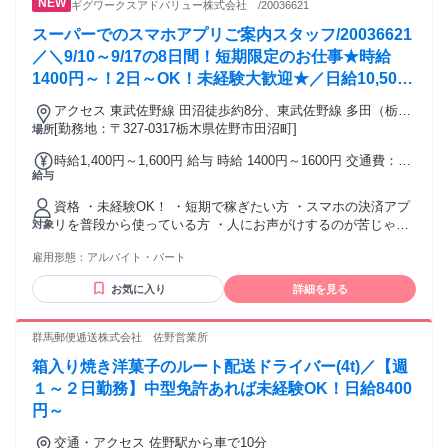
ギグワークスアドバリュー株式会社 /20036621
スーパーでのスマホアプリご案内スタッフ/20036621
／＼9/10～9/17の8日間！短期限定のお仕事★時給
1400円～！2日～OK！未経験大歓迎★／日給10,500
円～14,000円★新規オープンのスーパーでアプリ・
アクセス 東武佐野線 田沼徒歩約8分、東武佐野線 多田（栃木
電子マネーのご案内♪お仕事は声かけ＆登録のお手伝
県）徒歩約23分、東武佐野線 吉水西口徒歩約37分 田沼駅より
[勤務地：〒327-0317栃木県佐野市田沼町]
場所
いだけ◎1日3～6名体制で安心＊事前研修あり＊車通
徒歩8分
時給1,400円～1,600円 給与 時給 1400円～1600円 交通費：通
勤OK＊交通費全額＊田沼駅チカ徒歩8分
給与
勤交通費全額支給
資格 ・未経験OK！ ・短期で稼ぎたい方 ・スマホの決済アプ
リを普段から使っている方 ・人にお声がけするのが苦じゃな
対象
い方 ・接客・店頭販売・イベント補助の経験がある方は大歓
雇用形態：
アルバイト・パート
迎！（もちろん未経験さんもOK） ・お友達と一緒に応募した
い方も大歓迎です♪ みなさまのご応募おまちしております！
お気に入り
詳細を見る
＜ギグワークスアドバリューについて＞ 今、注目されている
「ギグワーカー」とは 「単発で、短期で、短時間で、 希望す
る時間だけ働くひとたち」 を表す言葉です。 ギグワークスで
群馬郵便逓送株式会社 佐野営業所
は、多様な働き方を支援し、 人材不足に悩む企業とギグワー
箱入り焼き洋菓子のルート配送ドライバー(4t)／【週
カーの 架け橋になれるよう取り組んでいます。 ★様々な経歴
のスタッフさんが活躍中！ 夢を追いかけているフリーターさ
１～２日勤務】中型免許あれば未経験OK！日給8400
んや 主夫・主婦パートさんや学生さんも 様々なオープンな現
円～
場で大活躍しています♪ もちろんＷワーク・副業OKです！ あ
なたにピッタリのオープニングのお仕事などを紹介しますの
交通・アクセス 佐野駅から車で10分