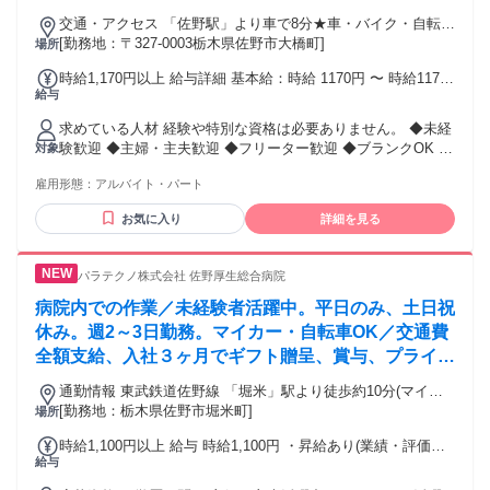
交通・アクセス 「佐野駅」より車で8分★車・バイク・自転車
可
[勤務地：〒327-0003栃木県佐野市大橋町]
場所
時給1,170円以上 給与詳細 基本給：時給 1170円 〜 時給1170
給与
円〜 ☆賞与あり!! ☆交通費規定内支給
求めている人材 経験や特別な資格は必要ありません。 ◆未経
験歓迎 ◆主婦・主夫歓迎 ◆フリーター歓迎 ◆ブランクOK ◆
対象
学歴不問 ◆長期勤務できる方歓迎 ＜こんな方におすすめ＞
雇用形態：
アルバイト・パート
・決まった時間で安定して働きたい方 ・平日の日勤で働きた
い方 ・同じ作業をコツコツ続けるのが好きな方 ・家庭と仕事
お気に入り
詳細を見る
を両立したい方 ・佐野市周辺で仕事を探している方 ・地元で
長く働きたい方 倉庫作業や仕分け、 ピッキングの経験がある
方は 経験を活かせます。
パラテクノ株式会社 佐野厚生総合病院
病院内での作業／未経験者活躍中。平日のみ、土日祝
休み。週2～3日勤務。マイカー・自転車OK／交通費
全額支給、入社３ヶ月でギフト贈呈、賞与、プライベ
ートの会食補助金制度あり
通勤情報 東武鉄道佐野線 「堀米」駅より徒歩約10分(マイカ
ー通勤OK)
[勤務地：栃木県佐野市堀米町]
場所
時給1,100円以上 給与 時給1,100円 ・昇給あり(業績・評価に
給与
より) ・毎年10月に賞与あり ・試用期間なし