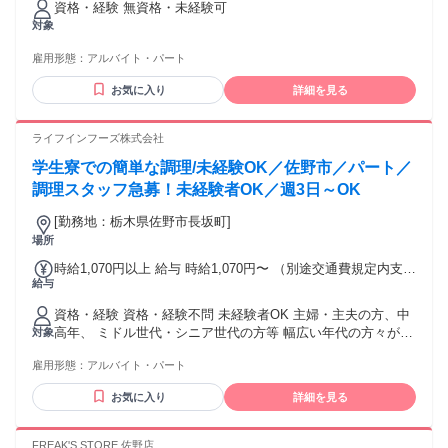
資格・経験 無資格・未経験可
対象
雇用形態：
アルバイト・パート
お気に入り
詳細を見る
ライフインフーズ株式会社
学生寮での簡単な調理/未経験OK／佐野市／パート／
調理スタッフ急募！未経験者OK／週3日～OK
[勤務地：栃木県佐野市長坂町]
場所
時給1,070円以上 給与 時給1,070円〜 （別途交通費規定内支
給与
給）
資格・経験 資格・経験不問 未経験者OK 主婦・主夫の方、中
高年、 ミドル世代・シニア世代の方等 幅広い年代の方々が活
対象
躍中！
雇用形態：
アルバイト・パート
お気に入り
詳細を見る
FREAK'S STORE 佐野店