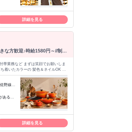
日々の状況にあわせて、周囲と連携しな
業界グラン
を動かす機会が多く、店内を動きながら
号：お酒の
をベースと
詳細を見る
・会社のマニュアルや店舗ごとのルール
より勤務
中で、商品知識を身につけながらお客様
となり、新
やOJTを通じて、着実にスキルを身につ
などの研修もあり、専門性を高める機会
方歓迎♪時給1580円～//制
） ・育休取得率99.3％（2025年度実
制度なども整っており、 ライフステー
付帯業務など まずは笑顔でお願いしま
ませんか？
武佐野線
囲なし
がある方
詳細を見る