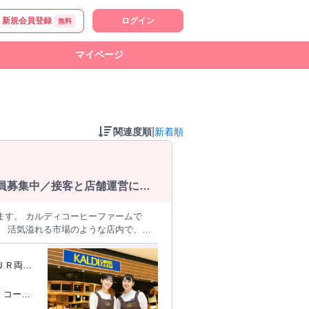
新規会員登録
ログイン
無料
マイページ
|
関連度順
新着順
社員募集中／接客と店舗運営に関
ます。 カルディコーヒーファームで
で、
、こだわりのコーヒー豆をはじめ、 見
・
ＪＲ両毛
などのマネジメントまで幅広く担当しま
舗の募集
運営にも主体的に関わっていただきま
 コーヒ
順位を考えながら、時間内で業務を組み
迎 前職一