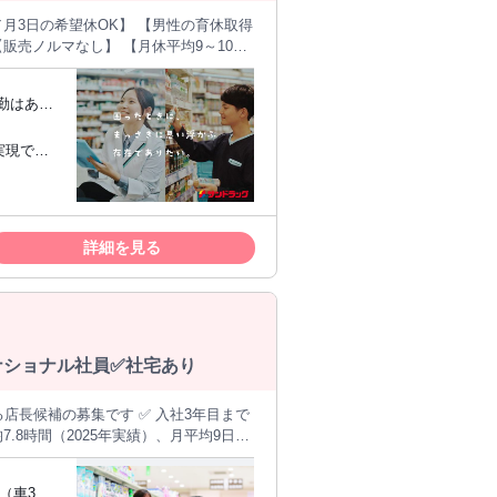
売場づくりまで。 全国に展開する「サンド
アルバイト・パート）の管理など 店舗
事ではなく、 「助ける」のが仕事にな
でも、私たちは大歓迎です。 その上
詳細を見る
 少しでも思うなら。 サンドラッグ
私たちは、 お客様を自分の大切な家族
、 売上よ
るナショナル社員✅社宅あり
に お客様のニーズやトレンドが隠され
.8時間（2025年実績）、月平均9日休
───── ＜仕事
不安を取り除き、 健康な毎日を支えるチ
任せします。最初は先輩のサポートを受
考えが 根付いています。 15年教育カ