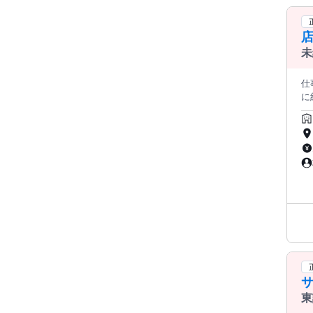
店
未
仕事内容: ＜この求人のポイント
に
み
内
け
けられます。 ◆接客 
商品
導入
ニン
＞
ネ
店
品・
ト
東
S