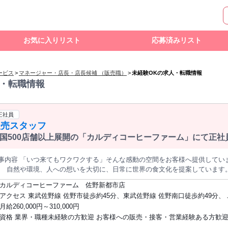
お気に入りリスト
応募済みリスト
ービス
>
マネージャー・店長・店長候補 （販売職）
>
未経験OKの求人・転職情報
・転職情報
正社員
販売スタッフ
国500店舗以上展開の「カルディコーヒーファーム」にて正
るお仕事です
事内容 「いつ来てもワクワクする」そんな感動の空間をお客様へ提供してい
、 自然や環境、人への想いを大切に、日常に世界の食文化を提案しています。 活気溢れる市場のような店内
宝探し」をしているような感覚を楽しんでいただきたい… そんな思いのもと
カルディコーヒーファーム 佐野新都市店
るだけで楽しくなる商品を取り揃え、お客様へ"ワクワク"をお届けします。 ■仕事内容と特徴 コーヒーサービス
アクセス 東武佐野線 佐野市徒歩約45分、東武佐野線 佐野南口徒歩約49分、
出し・レジ・接客などの基本業務からスタートし、 売上管理やスタッフ育成
線 佐野南口徒歩約49分 ※他店舗への配属の可能性あり ※状況により記載店
月給260,000円～310,000円
。 商品選定・発注や商品レイアウト、季節ごとの売り場づくりなど、 店舗
を締め切る場合あり
資格 業界・職種未経験の方歓迎 お客様への販売・接客・営業経験ある方歓迎
。 お客様との会話を通じて、商品の魅力や楽しみ方をお伝えする仕事です。 店舗では、接客・品出し・スタッフの
示出しなど、複数の業務が同時に発生します。 そのため、状況に応じて優先
ー、ワイン、輸入食品に興味がある方大歓迎 ハローワークで求職中の方も歓