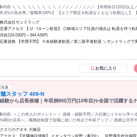
容 ＼ ＼ ＼ ＼＼ ＼ ＼ ＼ ＼ ／／／／ ／／／／／ 【年間休日120日以上／月3日の希望休OK】 【男性の育休取得
6%の高水準／復職率100%】 【エリア限定＆転居をともなう転勤なし】 【販売ノルマなし】 【月休平均9～10
 ＼ ＼＼ ＼ ＼ ＼ ＼ ／／／／ ／／／／／ あ な た
株式会社サンドラッグ
 お 任 せ す る 業 務 ￣￣￣￣￣￣￣￣￣￣￣￣￣￣￣￣ 販売・接客から
交通アクセス 【 U・Iターン歓迎】 ◎狭域エリア社員の場合は 転居を伴う転勤はあり
ッグ」のスタッフとして 店舗での接客や商品管理、販売、販促企画 従業員（
ません。 ◎マイカー通勤OK
月給224,030円～344,430円
する業務全般をお任せします。 お仕事内容ー ◆商品管理 ◆販売促進企画 ◆販売・接客 ◆従業員（アルバイ
応募資格 【学歴不問】 ※未経験者歓迎／第二新卒者歓迎 ＼サンドラッグで実現でき
 ◆売上など各種金銭管理業務 など ー 店 舗 運 営 ス タ ッ フ っ て ど こ も 同 じ で し ょ 。 い い
 、 違 い ま す 。 ￣￣￣￣￣￣￣￣￣￣￣￣￣￣￣￣￣￣ 「売る」のが仕
ること／ 〇ノルマに追われることなく お客様第一で仕事ができる。 〇販売スキルと
う」の言葉が、誰かの健康につながる ❖未経験から
専門スキルを同時に 身に付けられる。 〇登録販売者の資格を取得できる。 └業務時間
門家」へ 「家族との時間を大切にしたい」 「地元を離れ、都心で自分の力を試したい」 「もう一度、好
に 資格や業務の勉強ができます。 〇店長などポストアップが可能。 └長期に亘り、
だった接客の仕事に戻りたい」 転職の理由は、人それぞれ。 どんなきっかけ
成長を支援します。 〇町の第2のかかりつけ医のチームの 一員として、地域に貢献で
お気に入り
、もしあなたが、 「せっかく働くなら、もっと人の役に立つ仕事がしたい」と
きる。 〇プライベートの充実を実現できる。 └月3日の希望休有
最高の舞台になることをお約束します。 販売職の経験がない？ 健康の知識に自信がない？ チーム/店舗運営をし
丈夫。 私たちが目指す「町の第2のかかりつけ医」を チームで実現させるため、スタッフ一人一人
正社員
をサンドラッグは整えています。 私 た ち が 「 売 上 」よ り も 大 切 に し て い る こ と 。 ￣￣￣￣￣￣
舗スタッフ 409-N
￣￣￣￣￣￣￣￣￣￣￣￣￣ お客様の「困った」に、本気で寄り添うこと。 
恋人の親だと思って接します。 だから、不要なものを無理に勧めたりはしません。 個人ノルマがないのは
経験から店長候補｜年収例900万円(10年目)✨全国で活躍す
お客様の健康を本気で願っているからこその、 当然の仕組みです。 小規模店舗が多いのも、 お客様一人ひとりと
なじみになり、 「ちょっと聞きたいんだけど…」といった何気ない会話の中
＞ ✅ 資格・経験不問／入社後にイチから学べる店長候補の募集です ✅ 入社3年目まで
験は、商品管理や販促企画のアイデアとして最大限に輝きます。 お客様とお店をつなぐ、
約4割が店長へ。職務給制度で役職に就いた時点で年収アップ ✅ 残業は月平均7
担いませんか？ 「 頼 ら れ る 専 門 家 」 を チ ー ム で 育 て る こ と 。 ￣￣￣￣￣￣￣￣￣￣￣￣￣
・希望休は月4日指定OK ✅ 働く場所（全国／エリア限定／転居なし）を毎年選び直せます ───────
￣￣￣￣￣￣ 私たちの仕事は、 商品を売ることではありません。 お客様の
クスリのアオキ 大橋店
容＞ 調剤薬局を併設したドラッグストア『クスリのアオキ』の店舗運営をお
ムを作ることです。 だから、 「責任者の仕事の半分は人を育てること」という
アクセス: 【近隣施設情報】 イオンタウン佐野（車3分）、佐野厚生総合病院（車3