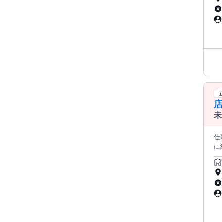
け
リキュ
けられます。 ◆接客 
提供するた
商品
す
導入
ます。 「 人 」 が 輝 く た め の 環 境 
ニン
き
＞
動
ネ
循環こ
店
すべての
品・
￣
ト
は
拡大
店
そ、あなたです。
未
る
仕事内容: ＜この求人のポイント
に
み
内
け
けられます。 ◆接客 
商品
導入
ニン
＞