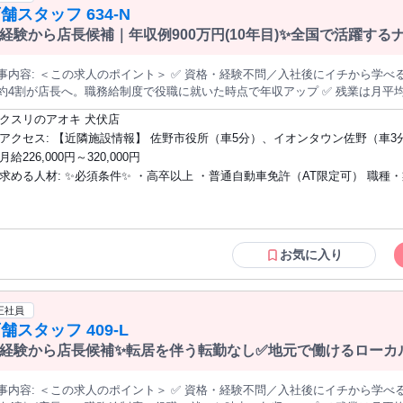
舗スタッフ 634-N
経験から店長候補｜年収例900万円(10年目)✨全国で活躍す
＞ ✅ 資格・経験不問／入社後にイチから学べる店長候補の募集です ✅ 入社3年目まで
約4割が店長へ。職務給制度で役職に就いた時点で年収アップ ✅ 残業は月平均7
・希望休は月4日指定OK ✅ 働く場所（全国／エリア限定／転居なし）を毎年選び直せます ───────
クスリのアオキ 犬伏店
容＞ 調剤薬局を併設したドラッグストア『クスリのアオキ』の店舗運営をお
アクセス: 【近隣施設情報】 佐野市役所（車5分）、イオンタウン佐野（車3分）、佐
ながら店舗業務を覚えるところからスタート。3カ月ほどで一人立ちする方が
野プレミアム・アウトレット（車5分） 【近隣学校情報】 佐野日本大学短期大学（車5
月給226,000円～320,000円
売場のご案内やレジ対応など。お客様の「これどこ？」に応える、地域に密着した仕事です。 ◆
分）
求める人材: ✨必須条件✨ ・高卒以上 ・普通自動車免許（AT限定可） 職種・業種の経
の陳列・補充 品薄の商品を補充し、見やすく買いやすい売場を保ちます。 ◆発注・在庫管理 自動発注システムを
。チラシ商品や季節商品は売れ行きを見ながら調整します。 医薬品登録販売者の資格は入社後の取得でOK。eラー
験、社会人経験は問いません。医薬品登録販売者の資格は入社後の取得でOK
グでの取得支援があり、取得後は資格手当（月1万円）も支給されます。 ──────────── ＜入社後のステップ
ニングでの取得支援あり）。 ✨こんな方を歓迎します✨ ✩未経験・第二新卒の方（充
 【STEP1】基礎を学ぶ：接客・陳列・発注など店舗運営の基本を習得（目安3
実した教育制度があります） ✩将来は店長や本部など、ステップアップを目
ジメントに挑戦：シフト管理やスタッフ教育へ。階層別研修があるので未経験
方 ✩明るく誠実に人と接することができる方 ✩地域に貢献する仕事がしたい方
お気に入り
長へ ▼ 【STEP3】キャリアを広げる：店長の先には、複数店舗を統括す
ーン希望の方 次世代を担う幹部候補としての採用です。会社と一緒に成長していける
開発・経営企画・生鮮事業など）への道があります 「近くて便利なドラッグストア、かかりつけ薬局」をコンセプ
方をお待ちしています。
に、調剤・食品まで1店舗に集約した店づくりが特徴です。
正社員
舗スタッフ 409-L
経験から店長候補✨転居を伴う転勤なし✅地元で働けるローカ
＞ ✅ 資格・経験不問／入社後にイチから学べる店長候補の募集です ✅ 入社3年目まで