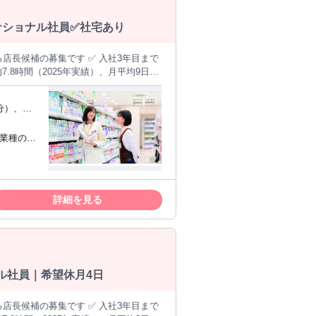
るナショナル社員✅社宅あり
.8時間（2025年実績）、月平均9日休
───── ＜仕事
任せします。最初は先輩のサポートを受
多く、未経験からでも段階的に身につ
（eラー
カ月で一人立ち） ▼ 【STEP2】マ
指したい
でも段階的に学べます。最短3年目で
 ✩UIタ
詳細を見る
るSV、バイヤー、本部（店舗運営・商
ル社員｜希望休月4日