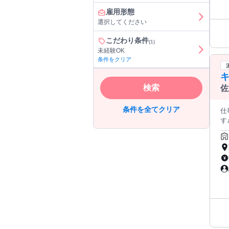
立
雇用形態
が
選択してください
業務を行
を
こだわり条件
(1)
を
未経験OK
に合わせた
条件をクリア
ル
け
もあ
検索
佐
を
服
績
条件を全てクリア
仕
ジが変
す♪ ≪服装について≫ ●制服貸与 ●黒無地シューズは 私物でお願いします★ ●落ち
興
＝＝ ▼世界で愛される キッチンウェアブランド▼ 「親から子へ
使って