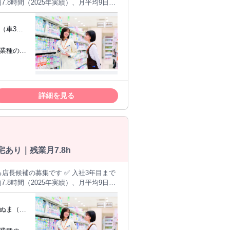
.8時間（2025年実績）、月平均9日休
───── ＜仕事
任せします。最初は先輩のサポートを受
多く、未経験からでも段階的に身につ
学（車5分）
（eラー
カ月で一人立ち） ▼ 【STEP2】マ
指したい
でも段階的に学べます。最短3年目で
 ✩UIタ
詳細を見る
るSV、バイヤー、本部（店舗運営・商
あり｜残業月7.8h
.8時間（2025年実績）、月平均9日休
───── ＜仕事
任せします。最初は先輩のサポートを受
多く、未経験からでも段階的に身につ
）