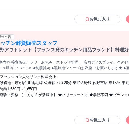
てていく働き方です。 また、毎日決まったペースで進めるというよりも、 
例 販売、飲食ホール、営業、携帯販売、ホテル・観光業界フロント、 航空
ら柔軟に対応していく場面が多くあります。 品出しや売り場づくりなどで体
ドスタッフ・CAなど対面での接客経験ある方が中心で活躍中 ◆ 例外事由2
うことが多い環境です。 ＼このような方が活躍しています／ ・笑顔での接客や明るい対応、丁寧な言葉遣い
テイスティング業務が含まれるため20歳以上の方のみ ◆ 9：00～22：00頃
お気に入り
大切にできる方 ・年齢や立場の異なるスタッフとも協力しながら働ける方 
した早番・遅番での8時間シフト制勤務（土日祝含む）が可能な方 (学業等に
理解し、自分なりに工夫しながら取り組める方 ・商品数や入れ替わりが多い
が制限される場合は対象外となる場合がございます) ※本求人は中途採用枠
提案ができる方 ■研修制度が充実！段階的に学べ、スキルアップができる環境です 入社後は、ビジネススキ
卒採用とは選考枠が異なります
派遣社員
や接客を学べる研修制度があり、段階的に成長できる環境です。 等級別研修
キッチン雑貨販売スタッフ
ることができます。 また、商品知識を深める社内検定制度や、 生産地訪問
ります。 経験を積み、店長やその先のキャリアアップも目指せます。 ■スタッフが安心して長く働ける環境づくり
野アウトレット【フランス発のキッチン用品ブランド】料理好きな
大切にしています。 ・年間休日120日 ・残業：月平均11.2時間（2025年度実績
・ネイルOK
） ・直近1年以内の定着率90％以上 育児や介護との両立支援制度、健康支援
事内容 接客販売、レジ、お包み、ストック管理、 店内ディスプレイ、その他
わっても働き続けられる環境です。 チームで協力しながら、お客様に“ワクワク”を届ける仕事です。 接客や食に
着いたカラーの 髪色＆ネイルOK ＝
味があり、成長していきたい方をお待ちしています。 当社でぜひ活躍してみ
と、代々長く 大切に引き継いでいきたい鍋」 「毎日
ファッション人材リンク株式会社
も百年でも 持ちこたえる耐久性を持つ鍋」 という意味を込め、「百年鍋」という コンセプトのもと展開をして
勤務地・最寄駅 JR両毛線 佐野駅 バス20分 東武佐野線 佐野市駅 車15分 東
ます♪ 【業務の変更範囲】 変更の範囲なし 【勤務地の変更範囲】 変更の範
田島駅 車15分 ◎車通勤OK
時給1,580円～1,650円
経験・資格 【こんな方が活躍中】 ◆フリーターの方 ◆学歴不問 ◆ブランク
◆何かしらの販売経験がある方 ◆キッチン用品や料理が好きな方歓迎
お気に入り