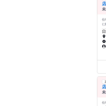
店
未
仕事内容: ＜この求人のポイント
に
み
内
け
けられます。 ◆接客 
商品
導入
ニン
＞
ネ
店
品・
ト
店
未
仕事内容: ＜この求人のポイント