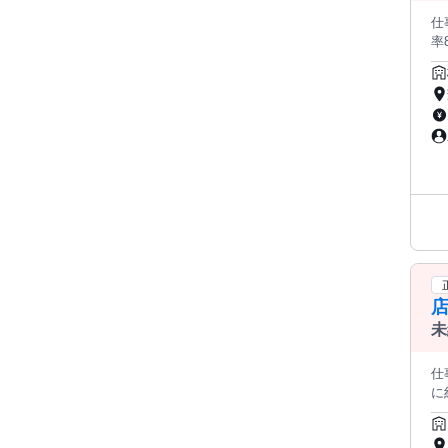
仕事内
率85.
日】 【32歳SV：年収816万円】 【37歳課長：年収999万円】 ＼ ＼
に
ラ
運営に関
ト・パート）の管理
え
る。 ❖ノルマなしで、お客様とじっくり向き合える ❖「ありがと
「頼られる専
中
き
で
は、 
たことがない？ 大
が輝く場
店
￣
や
未
りも
顔
仕事内容: ＜この求人のポイント
ています。 あなたの接客経
に
大切な役割を
み
￣
内
ー