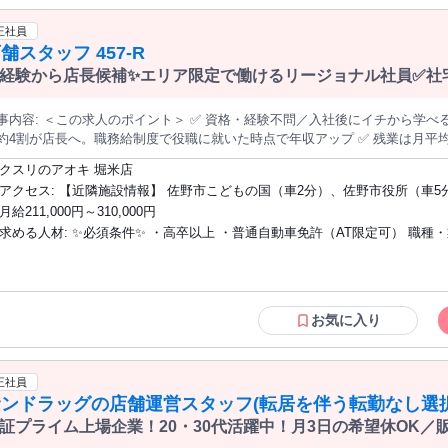
正社員
舗スタッフ 457-R
経験から店長候補✨エリア限定で働けるリージョナル社員✅社宅
＞ ✅ 資格・経験不問／入社後にイチから学べる店長候補の募集です ✅ 入社3年目まで
約4割が店長へ。職務給制度で役職に就いた時点で年収アップ ✅ 残業は月平均7
・希望休は月4日指定OK ✅ 働く場所（全国／エリア限定／転居なし）を毎年選び直せます ───────
クスリのアオキ 堀米店
容＞ 調剤薬局を併設したドラッグストア『クスリのアオキ』の店舗運営をお
アクセス: 【近隣施設情報】 佐野市こどもの国（車2分）、佐野市役所（車5分）、イ
ながら店舗業務を覚えるところからスタート。3カ月ほどで一人立ちする方が
月給211,000円～310,000円
オンタウン佐野（車5分） 【近隣学校情報】 佐野日本大学短期大学（車5分
売場のご案内やレジ対応など。お客様の「これどこ？」に応える、地域に密着した仕事です。 ◆
求める人材: ✨必須条件✨ ・高卒以上 ・普通自動車免許（AT限定可） 職種・業種の経
の陳列・補充 品薄の商品を補充し、見やすく買いやすい売場を保ちます。 ◆発注・在庫管理 自動発注システムを
。チラシ商品や季節商品は売れ行きを見ながら調整します。 医薬品登録販売者の資格は入社後の取得でOK。eラー
験、社会人経験は問いません。医薬品登録販売者の資格は入社後の取得でOK
グでの取得支援があり、取得後は資格手当（月1万円）も支給されます。 ──────────── ＜入社後のステップ
ニングでの取得支援あり）。 ✨こんな方を歓迎します✨ ✩未経験・第二新卒の方（充
 【STEP1】基礎を学ぶ：接客・陳列・発注など店舗運営の基本を習得（目安3
実した教育制度があります） ✩将来は店長や本部など、ステップアップを目
ジメントに挑戦：シフト管理やスタッフ教育へ。階層別研修があるので未経験
方 ✩明るく誠実に人と接することができる方 ✩地域に貢献する仕事がしたい方
お気に入り
長へ ▼ 【STEP3】キャリアを広げる：店長の先には、複数店舗を統括す
ーン希望の方 次世代を担う幹部候補としての採用です。会社と一緒に成長していける
開発・経営企画・生鮮事業など）への道があります 「近くて便利なドラッグストア、かかりつけ薬局」をコンセプ
方をお待ちしています。
に、調剤・食品まで1店舗に集約した店づくりが特徴です。
正社員
サンドラッグの店舗運営スタッフ(転居を伴う転勤なし選択
証プライム上場企業！20・30代活躍中！月3日の希望休OK／
V816万円／販促企画～商品管理など店舗運営がメインの仕事