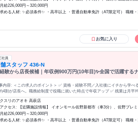
ながら店舗業務を覚えるところからスタート。3カ月ほどで一人立ちする方が
ラムがあることもその一環です。 店長になるには「登録販売者」の資格が必須ですが、 これもお客様に安心を
月給226,000円～320,000円
分）、佐野厄除け大師（車5分） 【近隣学校情報】 佐野日本大学短期大
売場のご案内やレジ対応など。お客様の「これどこ？」に応える、地域に密着した仕事です。 ◆
めの大切な約束。 店舗運営、資格取得の勉強時間も業務として確保するなど、 会社が全力でサポートしま
求める人材: ✨必須条件✨ ・高卒以上 ・普通自動車免許（AT限定可） 職種・業種の経
の陳列・補充 品薄の商品を補充し、見やすく買いやすい売場を保ちます。 ◆発注・在庫管理 自動発注システムを
。 未経験から始めた先輩たちが、 今では地域の健康を支えるドラッグスト
。チラシ商品や季節商品は売れ行きを見ながら調整します。 医薬品登録販売者の資格は入社後の取得でOK。eラー
験、社会人経験は問いません。医薬品登録販売者の資格は入社後の取得でOK
を つ く る こ と 。 ￣￣￣￣￣￣￣￣￣￣￣￣￣￣￣￣￣￣ 従業員には、 で
グでの取得支援があり、取得後は資格手当（月1万円）も支給されます。 ──────────── ＜入社後のステップ
ニングでの取得支援あり）。 ✨こんな方を歓迎します✨ ✩未経験・第二新卒の方（充
るだけお客様と向き合うことに集中してほしい。 その想いから、 IT化によ
 【STEP1】基礎を学ぶ：接客・陳列・発注など店舗運営の基本を習得（目安3
実した教育制度があります） ✩将来は店長や本部など、ステップアップを目
発注や電子値札の導入、 毎日配送による欠品防止など、 「人がやらなくていい仕
ジメントに挑戦：シフト管理やスタッフ教育へ。階層別研修があるので未経験
方 ✩明るく誠実に人と接することができる方 ✩地域に貢献する仕事がしたい方
そが、 サンドラッグの強さの源です。 身につけた知識は、お客様のためだけでなく、 あなた自身や一緒に働く
お気に入り
長へ ▼ 【STEP3】キャリアを広げる：店長の先には、複数店舗を統括す
ーン希望の方 次世代を担う幹部候補としての採用です。会社と一緒に成長していける
スタッフを助ける為にもなります。 最 後 に 、 サ ン ド ラ ッ グ の 想 い と 、 願 い と 。 ￣￣￣￣￣￣￣￣
開発・経営企画・生鮮事業など）への道があります 「近くて便利なドラッグストア、かかりつけ薬局」をコンセプ
￣￣￣￣￣￣￣￣￣￣￣￣￣ ドラッグストアが、街の暮らしを支える 「生活
方をお待ちしています。
に、調剤・食品まで1店舗に集約した店づくりが特徴です。
、全国すべての町に安心を届けるため、 業界トップクラスのペースで新規出店を加速してい
正社員
し、 お客様がいつでもどこでも頼れる存在へと 進化を続けています。 この想いを実現していく、 キーパーソンこ
舗スタッフ 436-N
 この出会いが、 あなたの大好きな街にとって、 あなたがなくてはならない存在になる きっかけにな
経験から店長候補｜年収例900万円(10年目)✨全国で活躍す
ことを だれよりも願い、信じています。
＞ ✅ 資格・経験不問／入社後にイチから学べる店長候補の募集です ✅ 入社3年目まで
約4割が店長へ。職務給制度で役職に就いた時点で年収アップ ✅ 残業は月平均7
・希望休は月4日指定OK ✅ 働く場所（全国／エリア限定／転居なし）を毎年選び直せます ───────
クスリのアオキ 高萩店
容＞ 調剤薬局を併設したドラッグストア『クスリのアオキ』の店舗運営をお
アクセス: 【近隣施設情報】 イオンモール佐野新都市（車3分）、佐野プレミアム・ア
ながら店舗業務を覚えるところからスタート。3カ月ほどで一人立ちする方が
ウトレット（車3分）、佐野市役所（車10分） 【近隣学校情報】 佐野日本大学短期大
月給226,000円～320,000円
売場のご案内やレジ対応など。お客様の「これどこ？」に応える、地域に密着した仕事です。 ◆
学（車5分）
求める人材: ✨必須条件✨ ・高卒以上 ・普通自動車免許（AT限定可） 職種・業種の経
の陳列・補充 品薄の商品を補充し、見やすく買いやすい売場を保ちます。 ◆発注・在庫管理 自動発注システムを
。チラシ商品や季節商品は売れ行きを見ながら調整します。 医薬品登録販売者の資格は入社後の取得でOK。eラー
験、社会人経験は問いません。医薬品登録販売者の資格は入社後の取得でOK
グでの取得支援があり、取得後は資格手当（月1万円）も支給されます。 ──────────── ＜入社後のステップ
ニングでの取得支援あり）。 ✨こんな方を歓迎します✨ ✩未経験・第二新卒の方（充
 【STEP1】基礎を学ぶ：接客・陳列・発注など店舗運営の基本を習得（目安3