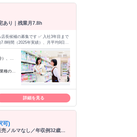
あり｜残業月7.8h
.8時間（2025年実績）、月平均9日休
───── ＜仕事
任せします。最初は先輩のサポートを受
多く、未経験からでも段階的に身につ
）
（eラー
カ月で一人立ち） ▼ 【STEP2】マ
指したい
でも段階的に学べます。最短3年目で
 ✩UIタ
詳細を見る
るSV、バイヤー、本部（店舗運営・商
可)
販売ノルマなし／年収例32歳