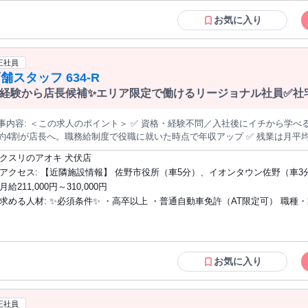
実した教育制度があります） ✩将来は店長や本部など、ステップアップを目
ジメントに挑戦：シフト管理やスタッフ教育へ。階層別研修があるので未経験
方 ✩明るく誠実に人と接することができる方 ✩地域に貢献する仕事がしたい方
お気に入り
長へ ▼ 【STEP3】キャリアを広げる：店長の先には、複数店舗を統括す
ーン希望の方 次世代を担う幹部候補としての採用です。会社と一緒に成長していける
開発・経営企画・生鮮事業など）への道があります 「近くて便利なドラッグストア、かかりつけ薬局」をコンセプ
方をお待ちしています。
に、調剤・食品まで1店舗に集約した店づくりが特徴です。
正社員
舗スタッフ 634-R
経験から店長候補✨エリア限定で働けるリージョナル社員✅社宅
＞ ✅ 資格・経験不問／入社後にイチから学べる店長候補の募集です ✅ 入社3年目まで
約4割が店長へ。職務給制度で役職に就いた時点で年収アップ ✅ 残業は月平均7
・希望休は月4日指定OK ✅ 働く場所（全国／エリア限定／転居なし）を毎年選び直せます ───────
クスリのアオキ 犬伏店
容＞ 調剤薬局を併設したドラッグストア『クスリのアオキ』の店舗運営をお
アクセス: 【近隣施設情報】 佐野市役所（車5分）、イオンタウン佐野（車3分）、佐
ながら店舗業務を覚えるところからスタート。3カ月ほどで一人立ちする方が
野プレミアム・アウトレット（車5分） 【近隣学校情報】 佐野日本大学短期大学（車5
月給211,000円～310,000円
売場のご案内やレジ対応など。お客様の「これどこ？」に応える、地域に密着した仕事です。 ◆
分）
求める人材: ✨必須条件✨ ・高卒以上 ・普通自動車免許（AT限定可） 職種・業種の経
の陳列・補充 品薄の商品を補充し、見やすく買いやすい売場を保ちます。 ◆発注・在庫管理 自動発注システムを
。チラシ商品や季節商品は売れ行きを見ながら調整します。 医薬品登録販売者の資格は入社後の取得でOK。eラー
験、社会人経験は問いません。医薬品登録販売者の資格は入社後の取得でOK
グでの取得支援があり、取得後は資格手当（月1万円）も支給されます。 ──────────── ＜入社後のステップ
ニングでの取得支援あり）。 ✨こんな方を歓迎します✨ ✩未経験・第二新卒の方（充
 【STEP1】基礎を学ぶ：接客・陳列・発注など店舗運営の基本を習得（目安3
実した教育制度があります） ✩将来は店長や本部など、ステップアップを目
ジメントに挑戦：シフト管理やスタッフ教育へ。階層別研修があるので未経験
方 ✩明るく誠実に人と接することができる方 ✩地域に貢献する仕事がしたい方
お気に入り
長へ ▼ 【STEP3】キャリアを広げる：店長の先には、複数店舗を統括す
ーン希望の方 次世代を担う幹部候補としての採用です。会社と一緒に成長していける
開発・経営企画・生鮮事業など）への道があります 「近くて便利なドラッグストア、かかりつけ薬局」をコンセプ
方をお待ちしています。
に、調剤・食品まで1店舗に集約した店づくりが特徴です。
正社員