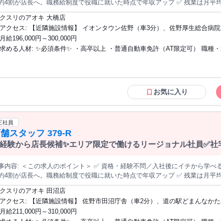
約4割が店長へ。職務給制度で役職に就いた時点で年収アップ ✅ 残業は月平均7
・希望休は月4日指定OK ✅ 働く場所（全国／エリア限定／転居なし）を毎年選び直せます ───────
クスリのアオキ 大橋店
容＞ 調剤薬局を併設したドラッグストア『クスリのアオキ』の店舗運営をお
アクセス: 【近隣施設情報】 イオンタウン佐野（車3分）、佐野厚生総合病院（車3
ながら店舗業務を覚えるところからスタート。3カ月ほどで一人立ちする方が
月給196,000円～300,000円
分）、佐野厄除け大師（車5分） 【近隣学校情報】 佐野日本大学短期大
売場のご案内やレジ対応など。お客様の「これどこ？」に応える、地域に密着した仕事です。 ◆
求める人材: ✨必須条件✨ ・高卒以上 ・普通自動車免許（AT限定可） 職種・業種の経
の陳列・補充 品薄の商品を補充し、見やすく買いやすい売場を保ちます。 ◆発注・在庫管理 自動発注システムを
。チラシ商品や季節商品は売れ行きを見ながら調整します。 医薬品登録販売者の資格は入社後の取得でOK。eラー
験、社会人経験は問いません。医薬品登録販売者の資格は入社後の取得でOK
グでの取得支援があり、取得後は資格手当（月1万円）も支給されます。 ──────────── ＜入社後のステップ
ニングでの取得支援あり）。 ✨こんな方を歓迎します✨ ✩未経験・第二新卒の方（充
 【STEP1】基礎を学ぶ：接客・陳列・発注など店舗運営の基本を習得（目安3
実した教育制度があります） ✩将来は店長や本部など、ステップアップを目
ジメントに挑戦：シフト管理やスタッフ教育へ。階層別研修があるので未経験
方 ✩明るく誠実に人と接することができる方 ✩地域に貢献する仕事がしたい方
お気に入り
長へ ▼ 【STEP3】キャリアを広げる：店長の先には、複数店舗を統括す
ーン希望の方 次世代を担う幹部候補としての採用です。会社と一緒に成長していける
開発・経営企画・生鮮事業など）への道があります 「近くて便利なドラッグストア、かかりつけ薬局」をコンセプ
方をお待ちしています。
に、調剤・食品まで1店舗に集約した店づくりが特徴です。
正社員
舗スタッフ 379-R
経験から店長候補✨エリア限定で働けるリージョナル社員✅社宅
＞ ✅ 資格・経験不問／入社後にイチから学べる店長候補の募集です ✅ 入社3年目まで
約4割が店長へ。職務給制度で役職に就いた時点で年収アップ ✅ 残業は月平均7
・希望休は月4日指定OK ✅ 働く場所（全国／エリア限定／転居なし）を毎年選び直せます ───────
クスリのアオキ 田沼店
容＞ 調剤薬局を併設したドラッグストア『クスリのアオキ』の店舗運営をお
アクセス: 【近隣施設情報】 佐野市田沼庁舎（車2分）、道の駅どまんなかたぬま（車
ながら店舗業務を覚えるところからスタート。3カ月ほどで一人立ちする方が
月給211,000円～310,000円
3分）、田沼駅（車3分） 【近隣学校情報】 佐野日本大学短期大学（車10分
売場のご案内やレジ対応など。お客様の「これどこ？」に応える、地域に密着した仕事です。 ◆