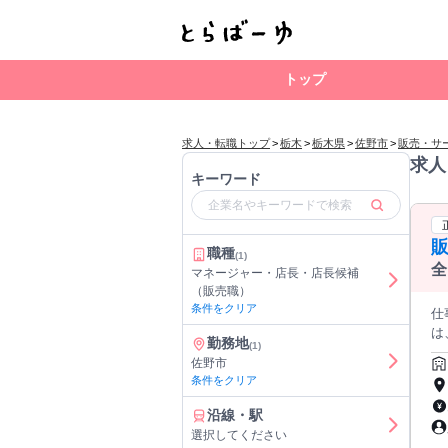
トップ
求人・転職トップ
>
栃木
>
栃木県
>
佐野市
>
販売・サ
求人
キーワード
職種
(1)
全
マネージャー・店長・店長候補
わ
（販売職）
条件をクリア
仕
は
勤務地
(1)
「
佐野市
てい
条件をクリア
品
す
沿線・駅
す
選択してください
指