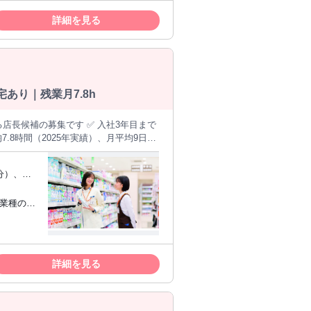
指したい
でも段階的に学べます。最短3年目で
 ✩UIタ
詳細を見る
るSV、バイヤー、本部（店舗運営・商
あり｜残業月7.8h
.8時間（2025年実績）、月平均9日休
───── ＜仕事
任せします。最初は先輩のサポートを受
多く、未経験からでも段階的に身につ
（eラー
カ月で一人立ち） ▼ 【STEP2】マ
指したい
でも段階的に学べます。最短3年目で
 ✩UIタ
詳細を見る
るSV、バイヤー、本部（店舗運営・商