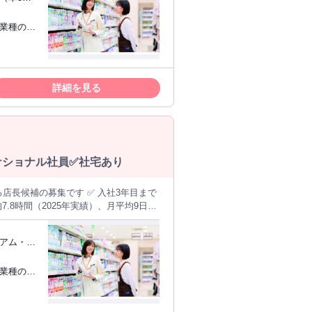
多く、未経験からでも段階的に身につ
学（車5分）
アの店舗運営スタッフとして活躍してい
（eラー
る業務効率を徹底的に進めています。 自
カ月で一人立ち） ▼ 【STEP2】マ
指したい
事」はシステムに任せる。 この好
でも段階的に学べます。最短3年目で
 ✩UIタ
詳細を見る
るSV、バイヤー、本部（店舗運営・商
インフラ」となった今。 サンドラッグ
ます。 同時にEC事業も
るナショナル社員✅社宅あり
.8時間（2025年実績）、月平均9日休
───── ＜仕事
任せします。最初は先輩のサポートを受
多く、未経験からでも段階的に身につ
（eラー
カ月で一人立ち） ▼ 【STEP2】マ