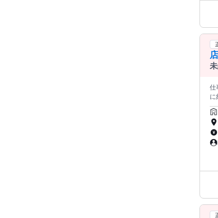
ネ
店
品・
ト
店
未
仕事内容: ＜この求人のポイント
に
み
内
け
けられます。 ◆接客 
商品
導入
ニン
＞
ネ
店
品・
ト