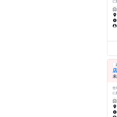
に
み
内
け
けられます。 ◆接客 
商品
導入
ニン
＞
ネ
店
品・
ト
店
未
仕事内容: ＜この求人のポイント
に
み
内
け
けられます。 ◆接客 