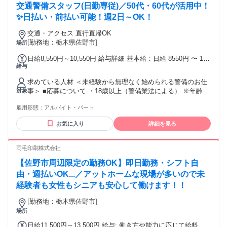
交通警備スタッフ(日勤専従)／50代・60代が活用中！
✨日払い・前払い可能！週2日～OK！
交通・アクセス 直行直帰OK
[勤務地：栃木県佐野市]
場所
日給8,550円～10,550円 給与詳細 基本給：日給 8550円 〜 1万
給与
550円 固定残業代：なし 【一律手当】 全員に一律で支払われ
る通勤・皆勤・家族手当金額：なし 全員に一律で支払われる
求めている人材 ＜未経験から無理なく始められる警備のお仕
その他手当金額：なし ※経験や能力を考慮し決定 ◆交通費規
事＞ ■応募について ・18歳以上（警備業法による） ※年齢・
対象
定支給 ◆遠方手当あり ◆日払い・週払いOK(規定)
経験・ブランク不問 ■こんな方歓迎 ・50代・60代の未経験ス
雇用形態：
アルバイト・パート
タート多数 ・お仕事ブランクがある方 ・定年後のセカンドワ
ークをお探しの方 ・自分のペースで無理なく働きたい方 ・副
お気に入り
詳細を見る
業・Wワーク希望の方 ■働き方 ・週数日からOK／掛け持ち
OK ・無理のないシフトで働けます ■あれば活かせる経験・資
格（なくてもOK） ・普通自動車免許 ・警備業務の経験 ・交
両毛印刷株式会社
通誘導警備1級・2級 ・施設警備1級・2級 ＼未経験・久しぶり
【佐野市周辺限定の勤務OK】即日勤務・シフト自
のお仕事も大歓迎／ 研修があるので安心してスタートできま
す◎
由・週払いOK...／アットホームな現場が多いので未
経験者も女性もシニアも安心して働けます！！
[勤務地：栃木県佐野市]
場所
日給11,500円～13,500円 給与: 働き方や能力に応じて給料が