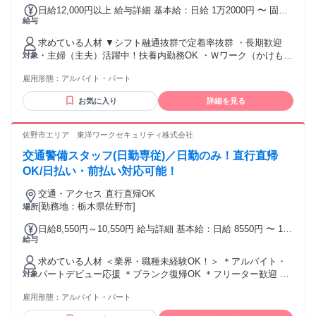
日給12,000円以上 給与詳細 基本給：日給 1万2000円 〜 固定
給与
残業代：なし 【一律手当】 全員に一律で支払われる通勤・皆
勤・家族手当金額：なし 全員に一律で支払われるその他手当
求めている人材 ▼シフト融通抜群で定着率抜群 ・長期歓迎
金額：なし 【日勤】日給1万円 【夜勤】日給1万2000円 - ／
・主婦（主夫）活躍中！扶養内勤務OK ・Ｗワーク（かけも
対象
資格・役職によって さらに高額手当支給!! 高収入・高額求人
ち・副業）OK ・レギュラー勤務可能 ・日勤or夜勤専属OK ▼
をお探しの方に！ ＼ ＊高速道路本線の警備は日給＋500円 運
雇用形態：
アルバイト・パート
学歴・資格・経験一切不問！ ・未経験・初心者OK ・無資格
転業務手当は日給＋2500円 ＊交通誘導検定資格者は 2級：日
の18歳スタッフ活躍中 ・20代・30代の若手（若者）活躍中 ・
給＋500円 (資格配置現場なら＋1500円) 1級：日給＋800円 (資
お気に入り
詳細を見る
40代・50代の中高年/ミドル活躍中 ・60代以上のシニア活躍中
格配置現場なら＋1800円)
・無資格歓迎 ・フリーター、ブランクのある方歓迎 ▼警備経
験のある方【採用率UP!!】 ★イベント警備、雑踏警備の経験
佐野市エリア 東洋ワークセキュリティ株式会社
者 ★防災センターや施設警備、 パトロールなどの警備員経験
交通警備スタッフ(日勤専従)／日勤のみ！直行直帰
者や 道路警備、駐車場警備の経験者 ★巡回、監視、安全管理
の業務経験者 ★交通誘導警備業務2級資格をお持ちの方 ＜先
OK/日払い・前払い対応可能！
輩スタッフの前職＞ ・軽作業、清掃、運送ドライバーの経験
交通・アクセス 直行直帰OK
者や ・販売、接客、コンビニや土木系の経験者など 様々な業
[勤務地：栃木県佐野市]
場所
界の経験者が幅広く活躍中！
日給8,550円～10,550円 給与詳細 基本給：日給 8550円 〜 1万
給与
550円 固定残業代：なし 【一律手当】 全員に一律で支払われ
る通勤・皆勤・家族手当金額：なし 全員に一律で支払われる
求めている人材 ＜業界・職種未経験OK！＞ ＊アルバイト・
その他手当金額：なし ※経験や能力を考慮し決定 ◆交通費規
パートデビュー応援 ＊ブランク復帰OK ＊フリーター歓迎 ＊
対象
定支給 ◆遠方手当あり ◆日払い・週払いOK(規定)
主婦(夫)歓迎 ＊掛け持ち・副業・WワークOK ＊学歴不問 ＊
雇用形態：
アルバイト・パート
資格不問 ＜下記の経験や資格があれば尚可＞ ◇普通自動車免
許 ◇警備業務経験 ◇交通誘導警備1級・2級 ◇施設警備1級・