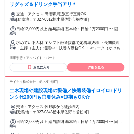
長したい・向上心がある ・プライベートや休日はしっかり休
リグッズ＆ドリンク手当アリ＊
みたい ・ゆくゆくは家庭を持ちたいと考えている ・家族との
交通・アクセス 田沼駅周辺/直行直帰OK
時間も大切にして働きたい など －－－－－－－－－－－－－
[勤務地：〒327-0312栃木県佐野市栃本町]
場所
－－－－－－－ ＜＜未経験者歓迎！経験不問！学歴不問＞＞
＊UIターン歓迎！第二新卒歓迎！転勤なし＊ ｢経験はないけど
日給12,000円以上 給与詳細 基本給：日給 1万2000円 〜 固定
解体の専門知識を学びたい｣ ｢未経験から建設業や環境保全に
給与
残業代：なし 【一律手当】 全員に一律で支払われる通勤・皆
挑戦したい｣ ｢手に職をつけて将来的な安心安定を得たい｣
勤・家族手当金額：なし 全員に一律で支払われるその他手当
｢日々成長できる職場環境で働きたい｣…など あなたのそんな
求めている人材 ▼シフト融通抜群で定着率抜群 ・長期歓迎
金額：なし 【日勤】日給1万円 【夜勤】日給1万2000円 - ／
希望、当社で実現可能です！ －－－－－－－－－－－－－－
・主婦（主夫）活躍中！扶養内勤務OK ・Ｗワーク（かけも
対象
資格・役職によって さらに高額手当支給!! 高収入・高額求人
－－－－－－ ＜＜下記に興味のある方・経験者歓迎！＞＞ 解
ち・副業）OK ・レギュラー勤務可能 ・日勤or夜勤専属OK ▼
をお探しの方に！ ＼ ＊高速道路本線の警備は日給＋500円 運
体作業員、とび職、現場監督、建設作業、 建設機械のオペレ
雇用形態：
アルバイト・パート
学歴・資格・経験一切不問！ ・未経験・初心者OK ・無資格
転業務手当は日給＋2500円 ＊交通誘導検定資格者は 2級：日
ーター、解体工事、職人、 重機オペレーター、解体重機オペ
の18歳スタッフ活躍中 ・20代・30代の若手（若者）活躍中 ・
給＋500円 (資格配置現場なら＋1500円) 1級：日給＋800円 (資
お気に入り
詳細を見る
レーター、 建設作業員、足場作業員、土木作業員 など ※※
40代・50代の中高年/ミドル活躍中 ・60代以上のシニア活躍中
格配置現場なら＋1800円)
ブランクOK＆歓迎！仕事復帰応援 ※※ 年齢の条件と理由：
・無資格歓迎 ・フリーター、ブランクのある方歓迎 ▼警備経
あり（例外事由1号・60歳未満（定年のため））
験のある方【採用率UP!!】 ★イベント警備、雑踏警備の経験
テイケイ株式会社 栃木支社[57]
者 ★防災センターや施設警備、 パトロールなどの警備員経験
土木現場や建設現場の警備／快適装備イロイロ♪ドリ
者や 道路警備、駐車場警備の経験者 ★巡回、監視、安全管理
の業務経験者 ★交通誘導警備業務2級資格をお持ちの方 ＜先
ンク代200円も◎夏休み×短期もOK☆
輩スタッフの前職＞ ・軽作業、清掃、運送ドライバーの経験
交通・アクセス 佐野駅から徒歩圏内
者や ・販売、接客、コンビニや土木系の経験者など 様々な業
[勤務地：〒327-0846栃木県佐野市若松町]
場所
界の経験者が幅広く活躍中！
日給12,000円以上 給与詳細 基本給：日給 1万2000円 〜 固定
給与
残業代：なし 【一律手当】 全員に一律で支払われる通勤・皆
勤・家族手当金額：なし 全員に一律で支払われるその他手当