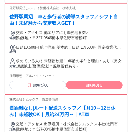
くは 8t限定中型自動車免許をお持ちの方 （平成19年改正後取
万8950円 【埼玉営業所のドライバー】 └月給39万252円 ⭐昇
得の場合） 【歓迎条件】 ⏩配送ドライバーの経験者 ⏩細かい
佐野駅周辺(シンテイ警備株式会社 栃木支社)
給あり └前年度実績/年1回 └868円～12,362円 ⭐賞与あり └前
回収を行うドライバー経験者 ⏩車の運転が好きな方 ⏩体を動
年度実績/年2回 └50,000円～600,000円 ⭐固定残業代について
佐野駅周辺 車と歩行者の誘導スタッフ／シフト自
かすことに抵抗が無い方 ══════════════════ ★未経
60時間分で設定しておりますが、 実際の残業は60時間未満が
験者歓迎 ★学歴不問 ★第二新卒歓迎 ★既卒歓迎 ★子育て世
由！未経験から安定収入GET！
大半です。 （その場合でも60時間分の金額を支給）
代歓迎 ★男性が活躍中 ★中途入社50％以上 ★高定着率 ★20
交通・アクセス 他エリアにも勤務地多数♪
代活躍中 ★30代活躍中 ★40代活躍中 ★U・Iターン歓迎 ★急
[勤務地：〒327-0846栃木県佐野市若松町]
場所
募 ✨こんな経験を持つ先輩が活躍中！ ￣￣￣￣￣￣￣￣￣￣
￣￣￣￣￣￣ 配送ドライバー／ルート配送／集配業務 軽貨物
日給10,500円 給与詳細 基本給：日給 1万500円 固定残業代：
ドライバー／宅配スタッフ／運送業 大型・中型ドライバー／
給与
なし 【一律手当】 全員に一律で支払われる通勤・皆勤・家族
トラック運転手 倉庫作業／仕分け／ピッキング作業 フォーク
手当金額：なし 全員に一律で支払われるその他手当金額：な
リフト作業／構内作業スタッフ 引越スタッフ／配送助手／積
求めている人材 未経験歓迎！ 年齢の条件と理由：あり（男女
し 試用・研修期間：3日間 試用・研修期間の条件：給与・勤
み込み作業 年齢の条件と理由：あり（例外事由3号のイ・49
18歳以上(警備業法)＊服務規程あり）
対象
務時間条件が異なる 研修手当…3日間/1日9000円＋食事手当1
歳以下（長期勤続によるキャリア形成のため））
日1000円＝3万円 ※火曜〆翌週水曜支給 ※書類費用・健康診
雇用形態：
アルバイト・パート
断費用・研修中の交通費は全額会社負担 【給与】 本採用と異
なる 基本給 : 日給 9000円 〜 固定残業代：なし 【一律手当】
お気に入り
詳細を見る
全員に一律で支払われる通勤・皆勤・家族手当金額：あり 全
員に一律で支払われるその他手当金額：あり 【勤務形態】 本
株式会社シムックス 輸送警備課
採用と異なる 勤務形態：固定時間制 【勤務時間】 実働時
間：1日あたり7時間 平均勤務日数：1ヶ月あたり3日
長距離なし|ルート配送スタッフ／【月10～12日休
み】未経験OK｜月給24万円～｜AT車
交通・アクセス 出勤場所：株式会社シムックス本社(太田市植
木野町300-1)
[勤務地：〒327-0846栃木県佐野市若松町]
場所