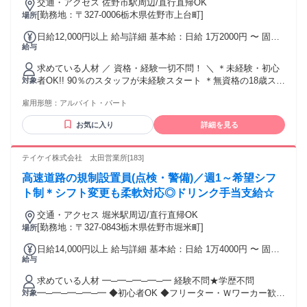
交通・アクセス 佐野市駅周辺/直行直帰OK
[勤務地：〒327-0006栃木県佐野市上台町]
場所
日給12,000円以上 給与詳細 基本給：日給 1万2000円 〜 固定
給与
残業代：なし 【一律手当】 全員に一律で支払われる通勤・皆
勤・家族手当金額：なし 全員に一律で支払われるその他手当
求めている人材 ／ 資格・経験一切不問！ ＼ ＊未経験・初心
金額：なし 【日勤】日給1万円 【夜勤】日給1万2000円 - ／
者OK!! 90％のスタッフが未経験スタート ＊無資格の18歳スタ
対象
資格・役職によって さらに高額手当支給!! 高収入・高額求人
ッフも活躍中 ＊20代・30代の若手（若者）活躍中 ＊40代・
をお探しの方に！ ＼ ＊高速道路本線の警備は日給＋500円 運
雇用形態：
アルバイト・パート
50代の中高年/ミドル活躍中 ＊60代以上のシニア活躍中 ＊定
転業務手当は日給＋2500円 ＊交通誘導検定資格者は 2級：日
年後のセカンドキャリアにも◎ ＊フリーター、ブランクのあ
給＋500円 (資格配置現場なら＋1500円) 1級：日給＋800円 (資
お気に入り
詳細を見る
る方歓迎 ／ 警備経験のある方【採用率UP!!】 ＼ ・巡回、監
格配置現場なら＋1800円)
視、安全管理の業務経験者 ・イベント警備、雑踏警備の経験
者 ・防災センターや施設警備、 パトロールなどの警備員経験
テイケイ株式会社 太田営業所[183]
者や 道路警備、駐車場警備の経験者 ・交通誘導警備業務2級
高速道路の規制設置員(点検・警備)／週1～希望シフ
資格をお持ちの方 ＜先輩スタッフの前職＞ ・軽作業、清掃、
運送ドライバーの経験者や ・販売、接客、コンビニや土木系
ト制＊シフト変更も柔軟対応◎ドリンク手当支給☆
の経験者など 様々な業界の経験者が幅広く活躍中！
交通・アクセス 堀米駅周辺/直行直帰OK
[勤務地：〒327-0843栃木県佐野市堀米町]
場所
日給14,000円以上 給与詳細 基本給：日給 1万4000円 〜 固定
給与
残業代：なし 【一律手当】 全員に一律で支払われる通勤・皆
勤・家族手当金額：なし 全員に一律で支払われるその他手当
求めている人材 ━─━─━─━─━ 経験不問★学歴不問
金額：なし ■高速道路規制 設置員 …日勤1万2000円～/夜勤1
━─━─━─━─━ ◆初心者OK ◆フリーター・Ｗワーカー歓迎
対象
万4000円～ ■一般道路規制 設置員 …日勤1万1500円～/夜勤1
◆18歳スタッフ活躍中 ◆20代・30代の若手（若者）活躍中