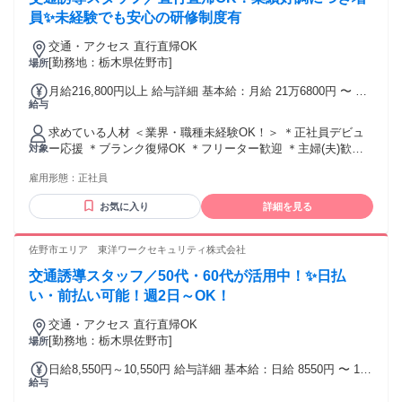
員✨未経験でも安心の研修制度有
交通・アクセス 直行直帰OK
[勤務地：栃木県佐野市]
場所
月給216,800円以上 給与詳細 基本給：月給 21万6800円 〜 固
給与
定残業代：なし 【一律手当】 全員に一律で支払われる通勤・
皆勤・家族手当金額：なし 全員に一律で支払われるその他手
求めている人材 ＜業界・職種未経験OK！＞ ＊正社員デビュ
当金額：なし ※経験や能力を考慮し決定 ◆交通費規定支給
ー応援 ＊ブランク復帰OK ＊フリーター歓迎 ＊主婦(夫)歓迎
対象
◆遠方手当あり ◆資格手当あり ◆賞与あり
＊学歴不問 ＊資格不問 ＜下記の経験や資格があれば尚可＞
雇用形態：
正社員
◇普通自動車免許 ◇警備業務経験 ◇交通誘導警備1級・2級
◇施設警備1級・2級
お気に入り
詳細を見る
佐野市エリア 東洋ワークセキュリティ株式会社
交通誘導スタッフ／50代・60代が活用中！✨日払
い・前払い可能！週2日～OK！
交通・アクセス 直行直帰OK
[勤務地：栃木県佐野市]
場所
日給8,550円～10,550円 給与詳細 基本給：日給 8550円 〜 1万
給与
550円 固定残業代：なし 【一律手当】 全員に一律で支払われ
る通勤・皆勤・家族手当金額：なし 全員に一律で支払われる