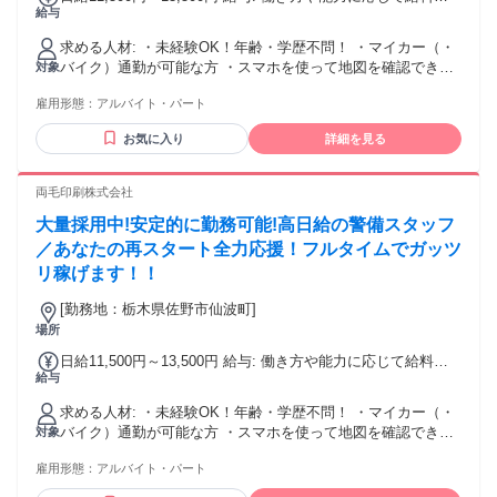
給与
どんどん上がる評価制度があります！！
求める人材: ・未経験OK！年齢・学歴不問！ ・マイカー（・
バイク）通勤が可能な方 ・スマホを使って地図を確認できる
対象
・LINEを使える
雇用形態：
アルバイト・パート
お気に入り
詳細を見る
両毛印刷株式会社
大量採用中!安定的に勤務可能!高日給の警備スタッフ
／あなたの再スタート全力応援！フルタイムでガッツ
リ稼げます！！
[勤務地：栃木県佐野市仙波町]
場所
日給11,500円～13,500円 給与: 働き方や能力に応じて給料が
給与
どんどん上がる評価制度があります！！
求める人材: ・未経験OK！年齢・学歴不問！ ・マイカー（・
バイク）通勤が可能な方 ・スマホを使って地図を確認できる
対象
・LINEを使える
雇用形態：
アルバイト・パート