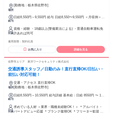
[勤務地：栃木県佐野市]
場所
日給8,550円～9,550円 給与 日給8,550〜9,550円 ＜月収例＞
給与
179,550円～200,550円 (日給×月平均労働日数21日) ＜発生時
別途支給＞ ・資格手当：～1,000円／日 ・残業手当 ・深夜手
資格・経験 ・18歳以上(警備業法による) ・普通自動車運転免
当 ・遠方手当 片道 50 キロ以上：1,000円／日 片道100キロ以
許あれば尚可
対象
上：2,000円／日
雇用形態：
契約社員
お気に入り
詳細を見る
佐野市エリア 東洋ワークセキュリティ株式会社
交通誘導スタッフ／日勤のみ！直行直帰OK/日払い・
前払い対応可能！
交通・アクセス 直行直帰OK
[勤務地：栃木県佐野市]
場所
日給8,550円～10,550円 給与詳細 基本給：日給 8550円 〜 1万
給与
550円 固定残業代：なし 【一律手当】 全員に一律で支払われ
る通勤・皆勤・家族手当金額：なし 全員に一律で支払われる
求めている人材 ＜業界・職種未経験OK！＞ ＊アルバイト・
その他手当金額：なし ※経験や能力を考慮し決定 ◆交通費規
パートデビュー応援 ＊ブランク復帰OK ＊フリーター歓迎 ＊
対象