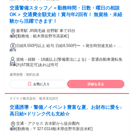
者や 道路警備、駐車場警備の経験者 ・交通誘導警備業務2級
交通警備スタッフ／＜勤務時間・日数・曜日の相談
資格をお持ちの方 ＜先輩スタッフの前職＞ ・軽作業、清掃、
運送ドライバーの経験者や ・販売、接客、コンビニや土木系
OK＞ 交通費全額支給！賞与年2回有！ 無資格・未経
の経験者など 様々な業界の経験者が幅広く活躍中！
験から活躍できます！
最寄駅 JR両毛線 佐野駅 車で15分
[勤務地：栃木県佐野市高萩町]
場所
日給8,550円以上 給与 日給8,550円〜 ＜発生時別途支給＞ ・
給与
資格手当：～1,000円／日 ・残業手当 ・深夜手当 ・遠方手当
片道 50 キロ以上：1,000円／日 片道100キロ以上：2,000円／
資格・経験 ・18歳以上(警備業法による) ・普通自動車運転免
日
許(AT限定可)あれば尚可
対象
雇用形態：
契約社員
お気に入り
詳細を見る
テイケイ株式会社 栃木支社[57]
交通誘導・警備／イベント豊富な夏、お財布に愛を♪
高日給×ドリンク代も支給☆
交通・アクセス 吉水駅から徒歩圏内
[勤務地：〒327-0314栃木県佐野市新吉水町]
場所