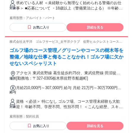
求めている人材 ＜未経験から無理なく始められる警備のお仕
その他手当金額：なし ※経験や能力を考慮し決定 ◆交通費規
事＞ ■応募について ・18歳以上（警備業法による） ※年齢・
対象
定支給 ◆遠方手当あり ◆日払い・週払いOK(規定)
経験・ブランク不問 ■こんな方歓迎 ・50代・60代の未経験ス
雇用形態：
アルバイト・パート
タート多数 ・お仕事ブランクがある方 ・定年後のセカンドワ
ークをお探しの方 ・自分のペースで無理なく働きたい方 ・副
お気に入り
詳細を見る
業・Wワーク希望の方 ■働き方 ・週数日からOK／掛け持ち
OK ・無理のないシフトで働けます ■あれば活かせる経験・資
格（なくてもOK） ・普通自動車免許 ・警備業務の経験 ・交
株式会社太平洋 ゴルフサービス_太平洋クラブ 佐野ヒルクレストコース_
通誘導警備1級・2級 ・施設警備1級・2級 ＼未経験・久しぶり
社
ゴルフ場のコース管理／グリーンやコースの樹木等を
のお仕事も大歓迎／ 研修があるので安心してスタートできま
す◎
整備／地味な仕事と侮ることなかれ！ゴルフ場に欠か
せないスペシャリスト
アクセス 東武佐野線 葛生徒歩約75分、東武佐野線 田沼徒歩
約78分、東武佐野線 多田（栃木県）徒歩約84分 東北道「佐野
[勤務地：〒327-0305栃木県佐野市船越町]
場所
田沼IC」より車で10分、東武佐野線「田沼駅」から車で10分
月給210,000円～307,000円 給与 月給 21万円～30万7000円
給与
（一律手当を含む） 交通費：交通費支給
資格 ＜必須＞ 特になし ゴルフ場、コース管理未経験も大歓
迎！ 年齢不問、学歴不問、性別不問！ ＜こんな経歴、スキ
対象
ル、人物像は大歓迎！＞ ・ゴルフ経験者、ゴルフが好きな方
雇用形態：
契約社員
・スポーツが好きな方 ・他のゴルフ場でコース管理をしてい
た方 ・造園業、植木屋、ガーデンデザイナー、 グリーンコー
お気に入り
詳細を見る
ディネーター、樹木医など 木々にまつわる仕事をしていた方