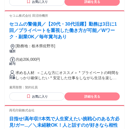
お気に入り
詳細を見る
セコム株式会社 田沼待機所
セコムの警備員／【20代・30代活躍】勤務は3日に1
回／プライベートを重視した働き方が可能／Wワー
ク・副業OK／毎年賞与あり
[勤務地：栃木県佐野市]
場所
月給206,000円
給与
求める人材: ＜こんな方にオススメ＞ * プライベートの時間を
しっかり確保したい * 安定した仕事をしながら生活を楽しみ
対象
たい方 * 本業と合わせて安定的な収入がほしい * 資格や語学
雇用形態：
契約社員
の勉強に時間を使いたい方 * 地域貢献できる仕事をしたい ＜
応募資格＞ * 高卒以上 * 普通自動車運転免許（AT限定可） 監
お気に入り
詳細を見る
視員/セキュリティスタッフ/モニター監視、施設警備/常駐警
備/イベント警備/交通誘導などで探されている方・夜間警備/
警備員/空港警備/巡回スタッフパトロール/守衛/保安警備でお
両毛印刷株式会社
探しの方・自営業 / 農家 / 業務委託 など本業とWワークで働
目指せ!高年収!!本気で人生変えたい挑戦心のある方必
きたい方ハローワークで求職活動中の方も歓迎いたします。
見!ガー...／＼未経験OK！人と話すのが好きなら相性