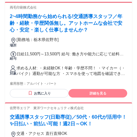
・細かな作業が好きな方、こだわりをもって 働きたい方 ・自
然が好きな方 ・幅広い世代がいる場所で働きたい方 ・人の笑
両毛印刷株式会社
顔を見るのが好きな方 ・「ありがとう」と言われる職場で働
2~4時間勤務から始められる!交通誘導スタッフ／年
きたい方 ・自然を見るのが好きな方、自然の中で働きたい方
・残業が少ない場所で働きたい方 ・夕方前に終わる職場で働
齢・経験・学歴関係無し。アットホームな会社で安
きたい方 I・Uターン歓迎！
心・安定・楽しく仕事しませんか？
[勤務地：栃木県佐野市]
場所
日給11,500円～13,500円 給与: 働き方や能力に応じて給料が
給与
どんどん上がる評価制度があります！！
求める人材: ・未経験OK！年齢・学歴不問！ ・マイカー（・
バイク）通勤が可能な方 ・スマホを使って地図を確認できる
対象
・LINEを使える
雇用形態：
アルバイト・パート
お気に入り
詳細を見る
佐野市エリア 東洋ワークセキュリティ株式会社
交通誘導スタッフ(日勤専従)／50代・60代が活用中！
✨日払い・前払い可能！週2日～OK！
交通・アクセス 直行直帰OK