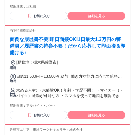
＊学歴不問 ＊資格不問 ＜下記の経験や資格があれば尚可＞
雇用形態：
正社員
◇普通自動車免許 ◇警備業務経験 ◇交通誘導警備1級・2級
◇施設警備1級・2級
お気に入り
詳細を見る
両毛印刷株式会社
面倒な履歴書不要!即日面接OK!1日最大1.3万円の警
備員／履歴書の持参不要！だから応募して即面接＆即
働ける♪
[勤務地：栃木県佐野市]
場所
日給11,500円～13,500円 給与: 働き方や能力に応じて給料が
給与
どんどん上がる評価制度があります！！
求める人材: ・未経験OK！年齢・学歴不問！ ・マイカー（・
バイク）通勤が可能な方 ・スマホを使って地図を確認できる
対象
・LINEを使える
雇用形態：
アルバイト・パート
お気に入り
詳細を見る
佐野市エリア 東洋ワークセキュリティ株式会社