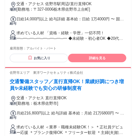
交通・アクセス 佐野市駅周辺/直行直帰OK
[勤務地：〒327-0006栃木県佐野市上台町]
場所
日給14,000円以上 給与詳細 基本給：日給 1万4000円 〜 固定
給与
残業代：なし 【一律手当】 全員に一律で支払われる通勤・皆
勤・家族手当金額：なし 全員に一律で支払われるその他手当
求めている人材 「資格・経験・学歴」一切不問！
金額：なし ■高速道路規制 設置員 …日勤1万2000円～/夜勤1
━─━─━─━─━─━─━─━ ◆未経験・初心者OK ◆20代・
対象
万4000円～ ■一般道路規制 設置員 …日勤1万1500円～/夜勤1
30代の若手（若者）活躍中 ◆40代・50代の中高年/ミドル活躍
万3500円～ ■交通誘導･イベント警備 …日勤1万円～/夜勤1万
雇用形態：
アルバイト・パート
中 ◆60代以上のシニア活躍中 ◆無資格歓迎 ◆フリーター、
2000円～ ==================== 有資格者は…【高額手
ブランクのある方歓迎 「シフト自由」で働きやすさ抜群
当あり！】 高収入・高額求人をお探しの方に！ ★交通誘導検
お気に入り
詳細を見る
━─━─━─━─━─━─━─━ ◆学生歓迎!! ◆長期歓迎 ◆主婦
定資格者は日給＋500円 検定資格配置現場なら日給＋1500円
（主夫）活躍中！扶養内勤務OK ◆Ｗワーク（かけもち・副
業）OK 「採用率UP!!」警備経験のある方
佐野市エリア 東洋ワークセキュリティ株式会社
━─━─━─━─━─━─━─━ ◆イベント警備、雑踏警備の経
交通警備スタッフ／直行直帰OK！業績好調につき増
験者 ◆防災センターや施設警備、 パトロールなどの警備員経
験者や 道路警備、駐車場警備の経験者 ◆巡回、監視、安全管
員✨未経験でも安心の研修制度有
理の業務経験者 ◆交通誘導警備業務2級資格をお持ちの方 ＜
交通・アクセス 直行直帰OK
先輩スタッフの前職＞ ・軽作業、清掃、運送ドライバーの経
[勤務地：栃木県佐野市]
場所
験者や ・販売、接客、コンビニや土木系の経験者など 様々な
業界の経験者が幅広く活躍中！
月給216,800円以上 給与詳細 基本給：月給 21万6800円 〜 固
給与
定残業代：なし 【一律手当】 全員に一律で支払われる通勤・
皆勤・家族手当金額：なし 全員に一律で支払われるその他手
求めている人材 ＜業界・職種未経験OK！＞ ＊正社員デビュ
当金額：なし ※経験や能力を考慮し決定 ◆交通費規定支給
ー応援 ＊ブランク復帰OK ＊フリーター歓迎 ＊主婦(夫)歓迎
対象
◆遠方手当あり ◆資格手当あり ◆賞与あり