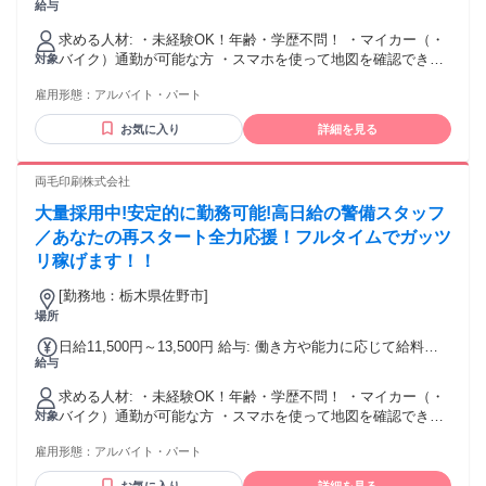
給与
どんどん上がる評価制度があります！！
求める人材: ・未経験OK！年齢・学歴不問！ ・マイカー（・
バイク）通勤が可能な方 ・スマホを使って地図を確認できる
対象
・LINEを使える
雇用形態：
アルバイト・パート
お気に入り
詳細を見る
両毛印刷株式会社
大量採用中!安定的に勤務可能!高日給の警備スタッフ
／あなたの再スタート全力応援！フルタイムでガッツ
リ稼げます！！
[勤務地：栃木県佐野市]
場所
日給11,500円～13,500円 給与: 働き方や能力に応じて給料が
給与
どんどん上がる評価制度があります！！
求める人材: ・未経験OK！年齢・学歴不問！ ・マイカー（・
バイク）通勤が可能な方 ・スマホを使って地図を確認できる
対象
・LINEを使える
雇用形態：
アルバイト・パート