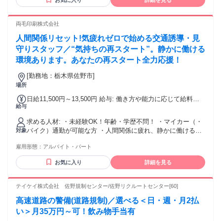
お気に入り
詳細を見る
両毛印刷株式会社
人間関係リセット!気疲れゼロで始める交通誘導・見
守りスタッフ／“気持ちの再スタート”。静かに働ける
環境あります。あなたの再スタート全力応援！
[勤務地：栃木県佐野市]
場所
日給11,500円～13,500円 給与: 働き方や能力に応じて給料が
給与
どんどん上がる評価制度があります！！
求める人材: ・未経験OK！年齢・学歴不問！ ・マイカー（・
バイク）通勤が可能な方 ・人間関係に疲れ、静かに働ける職
対象
場を探している方 ・気を遣いすぎる環境から離れたい方 ・コ
雇用形態：
アルバイト・パート
ツコツ取り組むのが得意な方 ・誰かに振り回される働き方か
ら抜け出したい方 ・過度なコミュニケーションを求めない仕
お気に入り
詳細を見る
事がしたい方 ・スマホを使って地図を確認できる方 ・LINEを
使える方
テイケイ株式会社 佐野規制センター/佐野リクルートセンター[60]
高速道路の警備(道路規制)／選べる＜日・週・月2払
い＞月35万円～可！飲み物手当有