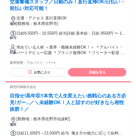
交通警備スタッフ／日勤のみ！直行直帰OK/日払い・
前払い対応可能！
交通・アクセス 直行直帰OK
[勤務地：栃木県佐野市]
場所
日給8,550円～10,550円 給与詳細 基本給：日給 8550円 〜 1万
給与
550円 固定残業代：なし 【一律手当】 全員に一律で支払われ
る通勤・皆勤・家族手当金額：なし 全員に一律で支払われる
求めている人材 ＜業界・職種未経験OK！＞ ＊アルバイト・
その他手当金額：なし ※経験や能力を考慮し決定 ◆交通費規
パートデビュー応援 ＊ブランク復帰OK ＊フリーター歓迎 ＊
対象
定支給 ◆遠方手当あり ◆日払い・週払いOK(規定)
主婦(夫)歓迎 ＊掛け持ち・副業・WワークOK ＊学歴不問 ＊
雇用形態：
アルバイト・パート
資格不問 ＜下記の経験や資格があれば尚可＞ ◇普通自動車免
許 ◇警備業務経験 ◇交通誘導警備1級・2級 ◇施設警備1級・
お気に入り
詳細を見る
2級
両毛印刷株式会社
目指せ!高年収!!本気で人生変えたい挑戦心のある方必
見!ガー...／＼未経験OK！人と話すのが好きなら相性
抜群！／
[勤務地：栃木県佐野市仙波町]
場所
日給11,500円～13,500円 給与: 働き方や能力に応じて給料が