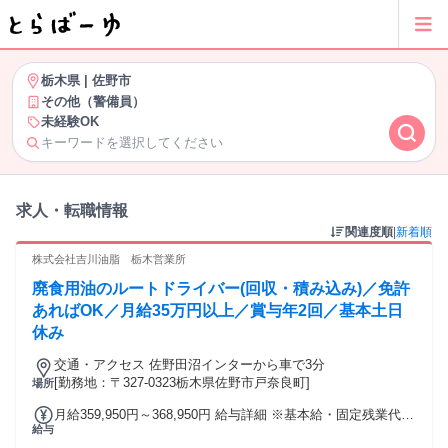
栃木県
|
佐野市
その他（警備員）
未経験OK
キーワードを選択してください
求人・転職情報
関連度順
|
新着順
株式会社吉川油脂 栃木営業所
廃食用油のルートドライバー(回収・積み込み)／免許
あればOK／月給35万円以上／賞与年2回／基本土日
休み
交通・アクセス 佐野田沼インターから車で3分
[勤務地：〒327-0323栃木県佐野市戸奈良町]
場所
月給359,950円～368,950円 給与詳細 ※基本給・固定残業代・
給与
一律手当の総額 基本給：月給 24万9000円 固定残業代：あり