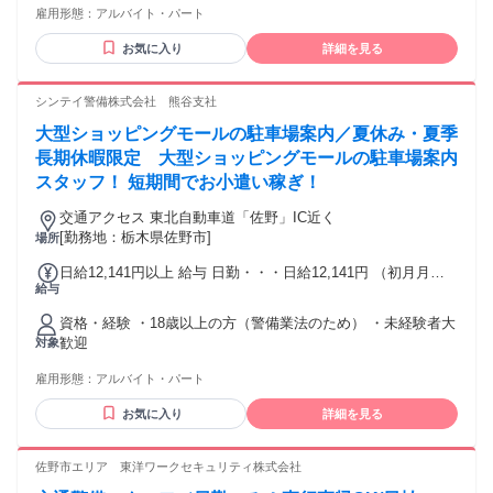
万3500円～ ■交通誘導･イベント警備 …日勤1万円～/夜勤1万
雇用形態：
アルバイト・パート
◆40代・50代の中高年/ミドル活躍中 ◆60代以上のシニア活躍
2000円～ ==================== 有資格者は…【高額手
中 ◆無資格・ブランクのある方歓迎 ━─━─━─━─━ 働きや
当あり！】 高収入・高額求人をお探しの方に！ ★交通誘導検
お気に入り
詳細を見る
すさが自慢！ ━─━─━─━─━ ◆学生歓迎!!新大学生も大歓
定資格者は日給＋500円 検定資格配置現場なら日給＋1500円
迎♪ ◆長期歓迎 ◆主婦（主夫）活躍中！扶養内勤務OK ◆Wワ
ーク（かけもち・副業）OK ◆レギュラー勤務可能 ◆日勤or
シンテイ警備株式会社 熊谷支社
夜勤専属OK ━─━─━ 採用率UP!! ━─━─━ ◆イベント警
大型ショッピングモールの駐車場案内／夏休み・夏季
備、雑踏警備の経験者 ◆防災センターや施設警備、 パトロー
ルなどの警備員経験者や 道路警備、駐車場警備の経験者 ◆巡
長期休暇限定 大型ショッピングモールの駐車場案内
回、監視、安全管理の業務経験者 ◆交通誘導警備業務2級資格
スタッフ！ 短期間でお小遣い稼ぎ！
をお持ちの方 ＜先輩スタッフの前職＞ ・軽作業、清掃、運送
ドライバーの経験者 ・販売、接客、コンビニや土木系の経験
交通アクセス 東北自動車道「佐野」IC近く
者 など様々な業界の経験者が幅広く活躍中！
[勤務地：栃木県佐野市]
場所
日給12,141円以上 給与 日勤・・・日給12,141円 （初月月収
給与
例） 312,820円+別途交通費全額支給 ※日勤20日の場合。研修
手当（3日間/20時間で3万円）、精勤手当2万円、入社祝金2万
資格・経験 ・18歳以上の方（警備業法のため） ・未経験者大
円含む 【各種手当】 ・精勤手当：1,000円/日 ※週4回以上勤
歓迎
対象
務の場合 ・資格手当（交通誘導警備業務資格手当 300円～
1000円/日） ・研修手当：3日間/20時間 30,000円 ・入社祝
雇用形態：
アルバイト・パート
金：合計5万円 【給与は週払いor月払い、選べます】 ★週払
い（毎週水曜） ※勤務日数によって規定あり ★月払い（毎月
お気に入り
詳細を見る
25日） 給料前払いシステムの利用も可能！
佐野市エリア 東洋ワークセキュリティ株式会社