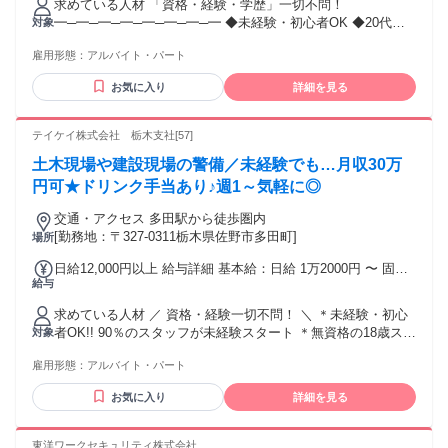
求めている人材 「資格・経験・学歴」一切不問！
金額：なし 【日勤】日給1万円 【夜勤】日給1万2000円 - ／
━─━─━─━─━─━─━─━ ◆未経験・初心者OK ◆20代・
対象
資格・役職によって さらに高額手当支給!! 高収入・高額求人
30代の若手（若者）活躍中 ◆40代・50代の中高年/ミドル活躍
をお探しの方に！ ＼ ＊高速道路本線の警備は日給＋500円 運
雇用形態：
アルバイト・パート
中 ◆60代以上のシニア活躍中 ◆無資格歓迎 ◆フリーター、
転業務手当は日給＋2500円 ＊交通誘導検定資格者は 2級：日
ブランクのある方歓迎 「シフト自由」で働きやすさ抜群
給＋500円 (資格配置現場なら＋1500円) 1級：日給＋800円 (資
お気に入り
詳細を見る
━─━─━─━─━─━─━─━ ◆学生歓迎!! ◆長期歓迎 ◆主婦
格配置現場なら＋1800円)
（主夫）活躍中！扶養内勤務OK ◆Ｗワーク（かけもち・副
業）OK 「採用率UP!!」警備経験のある方
テイケイ株式会社 栃木支社[57]
━─━─━─━─━─━─━─━ ◆イベント警備、雑踏警備の経
土木現場や建設現場の警備／未経験でも…月収30万
験者 ◆防災センターや施設警備、 パトロールなどの警備員経
験者や 道路警備、駐車場警備の経験者 ◆巡回、監視、安全管
円可★ドリンク手当あり♪週1～気軽に◎
理の業務経験者 ◆交通誘導警備業務2級資格をお持ちの方 ＜
交通・アクセス 多田駅から徒歩圏内
先輩スタッフの前職＞ ・軽作業、清掃、運送ドライバーの経
[勤務地：〒327-0311栃木県佐野市多田町]
場所
験者や ・販売、接客、コンビニや土木系の経験者など 様々な
業界の経験者が幅広く活躍中！
日給12,000円以上 給与詳細 基本給：日給 1万2000円 〜 固定
給与
残業代：なし 【一律手当】 全員に一律で支払われる通勤・皆
勤・家族手当金額：なし 全員に一律で支払われるその他手当
求めている人材 ／ 資格・経験一切不問！ ＼ ＊未経験・初心
金額：なし 【日勤】日給1万円 【夜勤】日給1万2000円 - ／
者OK!! 90％のスタッフが未経験スタート ＊無資格の18歳スタ
対象
資格・役職によって さらに高額手当支給!! 高収入・高額求人
ッフも活躍中 ＊20代・30代の若手（若者）活躍中 ＊40代・
をお探しの方に！ ＼ ＊高速道路本線の警備は日給＋500円 運
雇用形態：
アルバイト・パート
50代の中高年/ミドル活躍中 ＊60代以上のシニア活躍中 ＊定
転業務手当は日給＋2500円 ＊交通誘導検定資格者は 2級：日
年後のセカンドキャリアにも◎ ＊フリーター、ブランクのあ
給＋500円 (資格配置現場なら＋1500円) 1級：日給＋800円 (資
お気に入り
詳細を見る
る方歓迎 ／ 警備経験のある方【採用率UP!!】 ＼ ・巡回、監
格配置現場なら＋1800円)
視、安全管理の業務経験者 ・イベント警備、雑踏警備の経験
者 ・防災センターや施設警備、 パトロールなどの警備員経験
東洋ワークセキュリティ株式会社