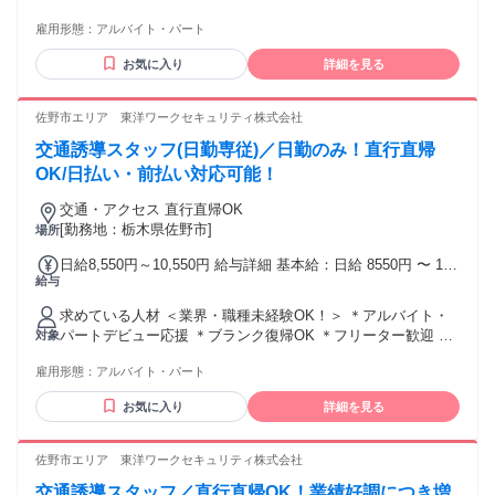
定支給 ◆遠方手当あり ◆日払い・週払いOK(規定)
主婦(夫)歓迎 ＊掛け持ち・副業・WワークOK ＊学歴不問 ＊
雇用形態：
アルバイト・パート
資格不問 ＜下記の経験や資格があれば尚可＞ ◇普通自動車免
許 ◇警備業務経験 ◇交通誘導警備1級・2級 ◇施設警備1級・
お気に入り
詳細を見る
2級
佐野市エリア 東洋ワークセキュリティ株式会社
交通誘導スタッフ(日勤専従)／日勤のみ！直行直帰
OK/日払い・前払い対応可能！
交通・アクセス 直行直帰OK
[勤務地：栃木県佐野市]
場所
日給8,550円～10,550円 給与詳細 基本給：日給 8550円 〜 1万
給与
550円 固定残業代：なし 【一律手当】 全員に一律で支払われ
る通勤・皆勤・家族手当金額：なし 全員に一律で支払われる
求めている人材 ＜業界・職種未経験OK！＞ ＊アルバイト・
その他手当金額：なし ※経験や能力を考慮し決定 ◆交通費規
パートデビュー応援 ＊ブランク復帰OK ＊フリーター歓迎 ＊
対象
定支給 ◆遠方手当あり ◆日払い・週払いOK(規定)
主婦(夫)歓迎 ＊掛け持ち・副業・WワークOK ＊学歴不問 ＊
雇用形態：
アルバイト・パート
資格不問 ＜下記の経験や資格があれば尚可＞ ◇普通自動車免
許 ◇警備業務経験 ◇交通誘導警備1級・2級 ◇施設警備1級・
お気に入り
詳細を見る
2級
佐野市エリア 東洋ワークセキュリティ株式会社
交通誘導スタッフ／直行直帰OK！業績好調につき増