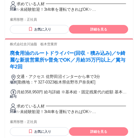
1ヶ月あたり10万9950円（固定残業時間：1ヶ月あたり60時
求めている人材 ━━━━━━━━━━━━━━━━━━━━
間） 固定残業時間を超えた勤務時間については別途残業代を
✨未経験歓迎！3t4t車を運転できればOK✨
対象
支給する 【一律手当】 全員に一律で支払われる通勤・皆勤・
━━━━━━━━━━━━━━━━━━━━ 「より稼げる環
家族手当金額：あり 1ヶ月あたり1000円 〜 1万円 全員に一律
雇用形態：
正社員
境に転職したい！」 「運転が好きだからそれを仕事にした
で支払われるその他手当金額：なし ※月給は今回募集してい
い！」 など、ぜひご応募ください◎ 【必須条件】 ✅普通運転
る 本社の場合となります ※勤務地により 給与・条件が異な
お気に入り
詳細を見る
免許 （平成19年改正前取得の場合） ✅準中型自動車免許もし
ります ※詳細に関しては 面接時に何でもお聞きください！
くは 8t限定中型自動車免許をお持ちの方 （平成19年改正後取
【本社・栃木営業所のドライバー】 └月給35万8950円 【埼玉
得の場合） 【歓迎条件】 ⏩配送ドライバーの経験者 ⏩細かい
株式会社吉川油脂 栃木営業所
営業所のドライバー】 └月給39万252円 ⭐昇給あり └前年度実
回収を行うドライバー経験者 ⏩車の運転が好きな方 ⏩体を動
績/年1回 └868円～12,362円 ⭐賞与あり └前年度実績/年2回
廃食用油のルートドライバー(回収・積み込み)／✨綺
かすことに抵抗が無い方 ══════════════════ ★未経
└50,000円～600,000円 ⭐固定残業代について 60時間分で設定
験者歓迎 ★学歴不問 ★第二新卒歓迎 ★既卒歓迎 ★子育て世
麗な新規営業所✨普免でOK／月給35万円以上／賞与
しておりますが、 実際の残業は60時間未満が大半です。 平均
代歓迎 ★男性が活躍中 ★中途入社50％以上 ★高定着率 ★20
年2回
残業時間は35時間程度です。 （その場合でも60時間分の金額
代活躍中 ★30代活躍中 ★40代活躍中 ★U・Iターン歓迎 ★急
を支給）
募 ✨こんな経験を持つ先輩が活躍中！ ￣￣￣￣￣￣￣￣￣￣
交通・アクセス 佐野田沼インターから車で3分
￣￣￣￣￣￣ 配送ドライバー／ルート配送／集配業務 軽貨物
[勤務地：〒327-0323栃木県佐野市戸奈良町]
場所
ドライバー／宅配スタッフ／運送業 大型・中型ドライバー／
月給358,950円 給与詳細 ※基本給・固定残業代の総額 基本
トラック運転手 倉庫作業／仕分け／ピッキング作業 フォーク
給与
給：月給 24万9000円 固定残業代：あり 1ヶ月あたり10万
リフト作業／構内作業スタッフ 引越スタッフ／配送助手／積
9950円（固定残業時間：1ヶ月あたり60時間） 固定残業時間
み込み作業 年齢の条件と理由：あり（例外事由1号・60歳未
求めている人材 ━━━━━━━━━━━━━━━━━━━━
を超えた勤務時間については別途残業代を支給する 【一律手
満（定年のため） ＊70歳までの再雇用有）
✨未経験歓迎！3t4t車を運転できればOK✨
対象
当】 全員に一律で支払われる通勤・皆勤・家族手当金額：な
━━━━━━━━━━━━━━━━━━━━ 「より稼げる環
し 全員に一律で支払われるその他手当金額：なし ※月給は今
雇用形態：
正社員
境に転職したい！」 「運転が好きだからそれを仕事にした
回募集している 栃木営業所の場合となります ※勤務地により
い！」 など、ぜひご応募ください◎ 【必須条件】 ✅普通運転
給与・条件が異なります ※詳細に関しては 面接時に何でもお
お気に入り
詳細を見る
免許 （平成19年改正前取得の場合） ✅準中型自動車免許もし
聞きください！ 【本社・栃木営業所のドライバー】 └月給35