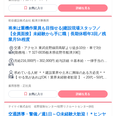
お気に入り
詳細を見る
初谷建設株式会社 船津川事務所
将来は重機作業員も目指せる|建設現場スタッフ／
【全員面接】未経験から手に職｜長期休暇年3回／残
業月5h程度
交通・アクセス 東武佐野線田島駅より徒歩10分・車で3分
[勤務地：〒327-0035栃木県佐野市船津川町]
場所
月給216,000円～302,000円 給与詳細 ※基本給・一律手当の総
給与
額 基本給：月給 11万円 〜 11万5000円 固定残業代：なし
【一律手当】 全員に一律で支払われる通勤・皆勤・家族手当
求めている人材 ＊＊建設業界や土木に興味のある方必見＊＊
金額：なし 全員に一律で支払われるその他手当金額：あり 1
【 やる気があればOK！業界未経験者歓迎 】 ＜20代～50代ま
対象
ヶ月あたり10万6000円 〜 18万7000円 ＊昇給年1回あり(2月)
で 、年代幅広く活躍中！＞ ※資格取得支援でさらにスキルア
＊賞与年2回あり(7月・12月) 【給与に含む一律手当の詳細】
雇用形態：
正社員
ップ可能※ 実際に現場作業員から｢重機オペレーター｣に なっ
＊一律役割手当（106,000円 〜 187,000円) 【別途支給】 ＊家
た先輩も活躍！《成長を応援します》 －－－－－－－－－－
族手当(5000円) ＊無事故手当(5000円) ＊会議手当(5000円)
お気に入り
詳細を見る
－－－－－－－－－－ ＜歓迎条件＞ ・普通自動車第一種運転
免許の有資格者 ・建設業界や土木業界に興味がある ・働きな
がら解体の専門知識を身につけたい ・経験や資格を活かして
テイケイ株式会社 佐野規制センター/佐野リクルートセンター[60]
即戦力になりたい ・チームワークを大切にする環境で働きた
交通誘導・警備／週1日～◎未経験大歓迎！＊ヒンヤ
い ・周囲や作業中の安全作業を考えられる ・会社とともに成