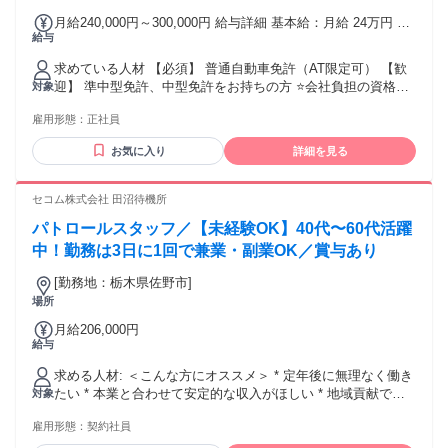
月給240,000円～300,000円 給与詳細 基本給：月給 24万円 〜
給与
30万円 固定残業代：なし 【一律手当】 全員に一律で支払わ
れる通勤・皆勤・家族手当金額：なし 全員に一律で支払われ
求めている人材 【必須】 普通自動車免許（AT限定可） 【歓
るその他手当金額：なし
迎】 準中型免許、中型免許をお持ちの方 ⭐会社負担の資格取
対象
得支援制度あり 働きながら スキルアップ＆資格取得が可能で
雇用形態：
正社員
す。 ┏━━━━━━━━━━━┓ ┃以下の経験者は優先採用
┃ ┗━━━━━━━━━━━┛ ①宅配ドライバー ②ルート
お気に入り
詳細を見る
配送 ③ルート営業 ④製造業 ⑤自衛隊・警察・消防 その
他、・コンビニ店員、飲食店スタッフ パチンコ店員、ガソリ
ンスタンド、倉庫作業 など様々な前職の方が活躍していま
セコム株式会社 田沼待機所
す。
パトロールスタッフ／【未経験OK】40代〜60代活躍
中！勤務は3日に1回で兼業・副業OK／賞与あり
[勤務地：栃木県佐野市]
場所
月給206,000円
給与
求める人材: ＜こんな方にオススメ＞ * 定年後に無理なく働き
たい * 本業と合わせて安定的な収入がほしい * 地域貢献でき
対象
る仕事をしたい ＜応募資格＞ * 高卒以上 * 普通自動車運転免
雇用形態：
契約社員
許（AT限定可） ＜下記の経験がある方も歓迎＞ * 40代〜60代
の中高年の方活躍中 ・監視員/セキュリティスタッフ/モニタ