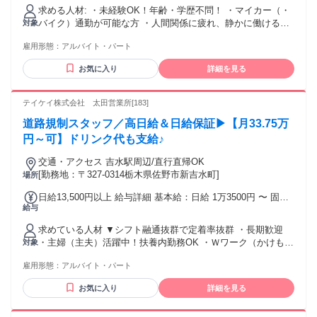
求める人材: ・未経験OK！年齢・学歴不問！ ・マイカー（・
バイク）通勤が可能な方 ・人間関係に疲れ、静かに働ける職
対象
場を探している方 ・気を遣いすぎる環境から離れたい方 ・コ
雇用形態：
アルバイト・パート
ツコツ取り組むのが得意な方 ・誰かに振り回される働き方か
ら抜け出したい方 ・過度なコミュニケーションを求めない仕
お気に入り
詳細を見る
事がしたい方 ・スマホを使って地図を確認できる方 ・LINEを
使える方
テイケイ株式会社 太田営業所[183]
道路規制スタッフ／高日給＆日給保証▶【月33.75万
円～可】ドリンク代も支給♪
交通・アクセス 吉水駅周辺/直行直帰OK
[勤務地：〒327-0314栃木県佐野市新吉水町]
場所
日給13,500円以上 給与詳細 基本給：日給 1万3500円 〜 固定
給与
残業代：なし 【一律手当】 全員に一律で支払われる通勤・皆
勤・家族手当金額：なし 全員に一律で支払われるその他手当
求めている人材 ▼シフト融通抜群で定着率抜群 ・長期歓迎
金額：なし ■道路規制設置員 …日勤1万1500円～/夜勤1万
・主婦（主夫）活躍中！扶養内勤務OK ・Ｗワーク（かけも
対象
3500円～ ■道路規制ドライバー …日勤1万2500円～/夜勤1万
ち・副業）OK ・レギュラー勤務可能 ・日勤or夜勤専属OK ▼
4500円～ ■交通誘導･イベント警備 …日勤1万円～/夜勤1万
雇用形態：
アルバイト・パート
学歴・資格・経験一切不問！ ・未経験・初心者OK ・無資格
2000円～ ==================== 有資格者は…【高額手
の18歳スタッフ活躍中 ・20代・30代の若手（若者）活躍中 ・
当あり！】 高収入・高額求人をお探しの方に！ ✅高速道路本
お気に入り
詳細を見る
40代・50代の中高年/ミドル活躍中 ・60代以上のシニア活躍中
線の警備は日給＋500円 ✅交通誘導検定資格者は日給＋500円
・無資格歓迎 ・フリーター、ブランクのある方歓迎 ▼警備経
検定資格配置現場なら日給＋1500円