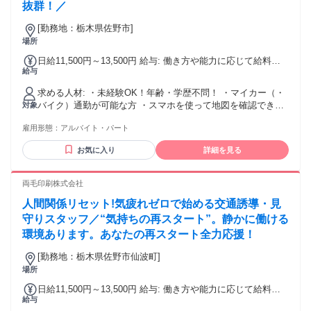
抜群！／
[勤務地：栃木県佐野市]
場所
日給11,500円～13,500円 給与: 働き方や能力に応じて給料が
給与
どんどん上がる評価制度があります！！
求める人材: ・未経験OK！年齢・学歴不問！ ・マイカー（・
バイク）通勤が可能な方 ・スマホを使って地図を確認できる
対象
・LINEを使える
雇用形態：
アルバイト・パート
お気に入り
詳細を見る
両毛印刷株式会社
人間関係リセット!気疲れゼロで始める交通誘導・見
守りスタッフ／“気持ちの再スタート”。静かに働ける
環境あります。あなたの再スタート全力応援！
[勤務地：栃木県佐野市仙波町]
場所
日給11,500円～13,500円 給与: 働き方や能力に応じて給料が
給与
どんどん上がる評価制度があります！！