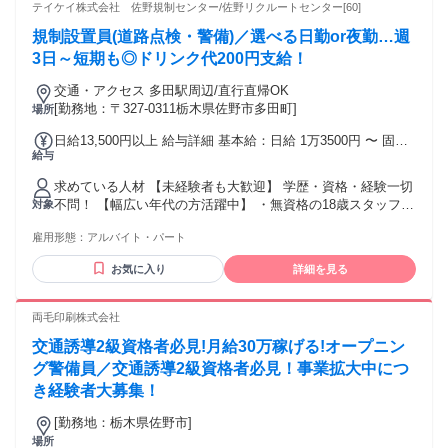
験のある方【採用率UP!!】 ★イベント警備、雑踏警備の経験
テイケイ株式会社 佐野規制センター/佐野リクルートセンター[60]
者 ★防災センターや施設警備、 パトロールなどの警備員経験
規制設置員(道路点検・警備)／選べる日勤or夜勤…週
者や 道路警備、駐車場警備の経験者 ★巡回、監視、安全管理
の業務経験者 ★交通誘導警備業務2級資格をお持ちの方 ＜先
3日～短期も◎ドリンク代200円支給！
輩スタッフの前職＞ ・軽作業、清掃、運送ドライバーの経験
交通・アクセス 多田駅周辺/直行直帰OK
者や ・販売、接客、コンビニや土木系の経験者など 様々な業
[勤務地：〒327-0311栃木県佐野市多田町]
場所
界の経験者が幅広く活躍中！
日給13,500円以上 給与詳細 基本給：日給 1万3500円 〜 固定
給与
残業代：なし 【一律手当】 全員に一律で支払われる通勤・皆
勤・家族手当金額：なし 全員に一律で支払われるその他手当
求めている人材 【未経験者も大歓迎】 学歴・資格・経験一切
金額：なし ■道路規制設置員 …日勤1万1500円～/夜勤1万
不問！ 【幅広い年代の方活躍中】 ・無資格の18歳スタッフ
対象
3500円～ ■道路規制ドライバー …日勤1万2500円～/夜勤1万
・20代、30代の若者 ・40代、50代の中高年（ミドル層） ・
4500円～ ■交通誘導･イベント警備 …日勤1万円～/夜勤1万
雇用形態：
アルバイト・パート
60歳以上のシニアスタッフ …などの方々も多数在籍していま
2000円～ ==================== 有資格者は…【高額手
す。 【他にも…】 ▼私生活と両立させたい ・学生、主婦/主
当あり！】 高収入・高額求人をお探しの方に！ ✅高速道路本
お気に入り
詳細を見る
夫スタッフ ・フリーター、Wワーカー（副業者） …の方々も
線の警備は日給＋500円 ✅交通誘導検定資格者は日給＋500円
多数活躍中！ - 警備デビュー、ブランクのある方、 どんな状
検定資格配置現場なら日給＋1500円
況の方でも【テイケイ】は 心から歓迎いたします！ - ＜先輩
両毛印刷株式会社
スタッフの前職＞ ・軽作業、清掃、運送ドライバーの経験者
交通誘導2級資格者必見!月給30万稼げる!オープニン
や ・販売、接客、コンビニや土木系の経験者など 様々な業界
の経験者が幅広く活躍中！
グ警備員／交通誘導2級資格者必見！事業拡大中につ
き経験者大募集！
[勤務地：栃木県佐野市]
場所