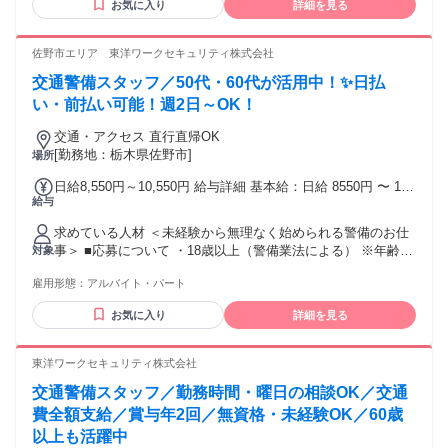
お気に入り
詳細を見る
2級
佐野市エリア 東洋ワークセキュリティ株式会社
交通警備スタッフ／50代・60代が活用中！✨日払
い・前払い可能！週2日～OK！
交通・アクセス 直行直帰OK
[勤務地：栃木県佐野市]
場所
日給8,550円～10,550円 給与詳細 基本給：日給 8550円 〜 1万
給与
550円 固定残業代：なし 【一律手当】 全員に一律で支払われ
る通勤・皆勤・家族手当金額：なし 全員に一律で支払われる
求めている人材 ＜未経験から無理なく始められる警備のお仕
その他手当金額：なし ※経験や能力を考慮し決定 ◆交通費規
事＞ ■応募について ・18歳以上（警備業法による） ※年齢・
対象
定支給 ◆遠方手当あり ◆日払い・週払いOK(規定)
経験・ブランク不問 ■こんな方歓迎 ・50代・60代の未経験ス
雇用形態：
アルバイト・パート
タート多数 ・お仕事ブランクがある方 ・定年後のセカンドワ
ークをお探しの方 ・自分のペースで無理なく働きたい方 ・副
お気に入り
詳細を見る
業・Wワーク希望の方 ■働き方 ・週数日からOK／掛け持ち
OK ・無理のないシフトで働けます ■あれば活かせる経験・資
格（なくてもOK） ・普通自動車免許 ・警備業務の経験 ・交
東洋ワークセキュリティ株式会社
通誘導警備1級・2級 ・施設警備1級・2級 ＼未経験・久しぶり
交通警備スタッフ／勤務時間・曜日の相談OK／交通
のお仕事も大歓迎／ 研修があるので安心してスタートできま
す◎
費全額支給／賞与年2回／無資格・未経験OK／60歳
以上も活躍中