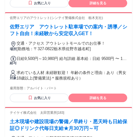
お気に入り
詳細を見る
ー監視、施設警備/常駐警備/イベント警備/交通誘導などで探
されている方・夜間警備/警備員/空港警備/巡回スタッフパト
ロール/守衛/保安警備でお探しの方・自営業 / 農家 / 業務委託
佐野エリアのアウトレット(シンテイ警備株式会社 栃木支社)
など本業とWワークで働きたい方ハローワークで求職活動中
佐野エリア アウトレット駐車場での案内・誘導／シ
の方も歓迎いたします。
フト自由！未経験から安定収入GET！
交通・アクセス アウトレットモールでのお仕事！
[勤務地：〒327-0822栃木県佐野市越名町]
場所
日給9,500円～10,980円 給与詳細 基本給：日給 9500円 〜 1万
給与
980円 固定残業代：なし 【一律手当】 全員に一律で支払われ
る通勤・皆勤・家族手当金額：なし 全員に一律で支払われる
求めている人材 未経験歓迎！ 年齢の条件と理由：あり（男女
その他手当金額：なし ①②日給1万980円 ③日給9,500円 試
18歳以上(警備業法)＊服務規程あり）
対象
用・研修期間：3日間 試用・研修期間の条件：給与・勤務時間
条件が異なる 研修手当…3日間/1日9000円＋食事手当1日1000
雇用形態：
アルバイト・パート
円＝3万円 ※火曜〆翌週水曜支給 ※書類費用・健康診断費
用・研修中の交通費は全額会社負担 【給与】 本採用と異なる
お気に入り
詳細を見る
基本給 : 日給 9000円 〜 固定残業代：なし 【一律手当】 全員
に一律で支払われる通勤・皆勤・家族手当金額：あり 全員に
テイケイ株式会社 太田営業所[183]
一律で支払われるその他手当金額：あり 【勤務形態】 本採用
と異なる 勤務形態：固定時間制 【勤務時間】 実働時間：1日
土木現場や建設現場の警備／早終り・悪天時も日給保
あたり7時間 平均勤務日数：1ヶ月あたり3日
証◎ドリンク代毎日支給★月30万円～可