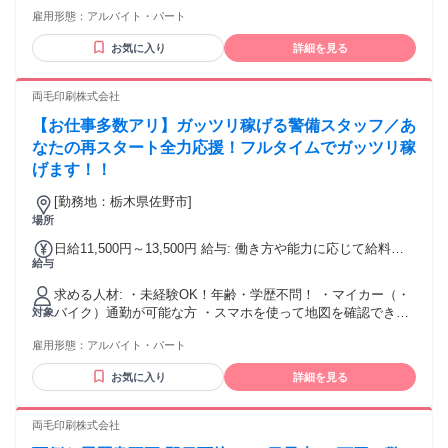
・LINEを使える
雇用形態：
アルバイト・パート
お気に入り
詳細を見る
両毛印刷株式会社
【お仕事多数アリ】ガッツリ稼げる警備スタッフ／あ
なたの再スタート全力応援！フルタイムでガッツリ稼
げます！！
[勤務地：栃木県佐野市]
場所
日給11,500円～13,500円 給与: 働き方や能力に応じて給料が
給与
どんどん上がる評価制度があります！！
求める人材: ・未経験OK！年齢・学歴不問！ ・マイカー（・
バイク）通勤が可能な方 ・スマホを使って地図を確認できる
対象
・LINEを使える
雇用形態：
アルバイト・パート
お気に入り
詳細を見る
両毛印刷株式会社