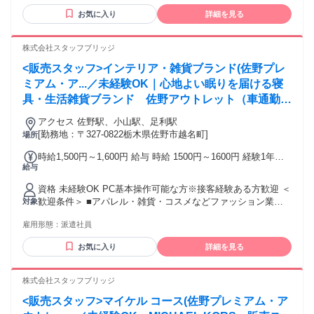
に興味がある方 ・販売職にチャレンジしたい方 ★初めての方
情報：※試用期間あり（2ヵ月間）試用期間は上記時給となり
お気に入り
詳細を見る
でもファッション販売の基礎を習得しスタートすることが出
ます。 ※試用期間時給 販売未経験者 1200円〜
来ます。 ＜こんな方と一緒に働きたい＞ ・相手の立場を考え
たホスピタリティー のある人 ・失敗をしてもあきらめない、
株式会社スタッフブリッジ
自信が無くてもチャレンジしたい意欲を持つ人 ・自分の考え
<販売スタッフ>インテリア・雑貨ブランド(佐野プレ
を伝え、相手の話に耳を傾ける事ができるコミュニケーショ
ン力 ・この会社/仕事を選択した理由を、自分の未来に重ねて
ミアム・ア...／未経験OK｜心地よい眠りを届ける寝
考えて伝えられる人 ・理念・ビジョンに共感できる人（人に
具・生活雑貨ブランド 佐野アウトレット（車通勤可
興味があり、相手の喜びを自分の事として捉えられる人） 知
能）
識やスキルは経験して行く中で身につくもの。どんなにベテ
アクセス 佐野駅、小山駅、足利駅
ランの先輩スタッフでもはじめは未経験です。人が好き・服
[勤務地：〒327-0822栃木県佐野市越名町]
場所
が好きという素直な気持ちを大切に働いてください！
時給1,500円～1,600円 給与 時給 1500円～1600円 経験1年以
給与
上の方は1600円からいきなりスタート！ 経験1年未満の方も
就業1年後には必ず1600円に昇給します！ 交通費：交通費支
資格 未経験OK PC基本操作可能な方※接客経験ある方歓迎 ＜
給 公共交通機関で通勤する場合は、交通費全額支給いたしま
歓迎条件＞ ■アパレル・雑貨・コスメなどファッション業界
対象
す。 車通勤の場合は、駐車場無料、ガソリン代一部支給とな
の経験がある方歓迎！ ■パート、アルバイトで経験積んだ方
ります。
雇用形態：
派遣社員
もOK！ ■その他、携帯ショップ店員や事務など、他業種から
の転職も大歓迎です。 【将来的には正社員も目指せる！】 ス
お気に入り
詳細を見る
タッフブリッジでは、未経験から販売スタッフにチャレンジ
し、正社員を目指すこともできます！ さらには本社で働くチ
ャンスも！ キャリア相談や研修もあるので、アパレル・ファ
株式会社スタッフブリッジ
ッション・コスメ業界に初めて挑戦する人を応援します♪
<販売スタッフ>マイケル コース(佐野プレミアム・ア