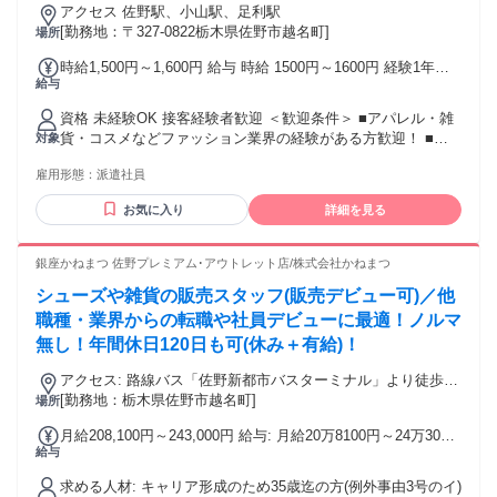
なし・週5フル
アクセス 佐野駅、小山駅、足利駅
[勤務地：〒327-0822栃木県佐野市越名町]
場所
時給1,500円～1,600円 給与 時給 1500円～1600円 経験1年以
給与
上の方は1600円からいきなりスタート！ 経験1年未満の方も
就業1年後には必ず1600円に昇給します！ 【キャリア手当10
資格 未経験OK 接客経験者歓迎 ＜歓迎条件＞ ■アパレル・雑
万円】 エントリーした職種の経験が2年以上・フルタイム勤務
貨・コスメなどファッション業界の経験がある方歓迎！ ■パ
対象
可能な方は、全員がキャリア手当の対象となります。 なんと
ート、アルバイトで経験積んだ方もOK！ ■その他、携帯ショ
《10万円》を1ヶ月勤務後の給与にて一括支給するスタブリだ
雇用形態：
派遣社員
ップ店員や事務など、他業種からの転職も大歓迎です。 【将
けのスペシャル特典です。 交通費：交通費支給 公共交通機関
来的には正社員も目指せる！】 スタッフブリッジでは、未経
で通勤する場合は、交通費全額支給いたします。 車通勤の場
お気に入り
詳細を見る
験から販売スタッフにチャレンジし、正社員を目指すことも
合は、駐車場無料、ガソリン代一部支給となります。
できます！ さらには本社で働くチャンスも！ キャリア相談や
研修もあるので、アパレル・ファッション・コスメ業界に初
銀座かねまつ 佐野プレミアム･アウトレット店/株式会社かねまつ
めて挑戦する人を応援します♪
シューズや雑貨の販売スタッフ(販売デビュー可)／他
職種・業界からの転職や社員デビューに最適！ノルマ
無し！年間休日120日も可(休み＋有給)！
アクセス: 路線バス「佐野新都市バスターミナル」より徒歩3
分！ JR「佐野駅」から車で13分・路線バスで20分 JR「岩舟
[勤務地：栃木県佐野市越名町]
場所
駅」から車で14分 ☆マイカー通勤もOK！ 栃木市・足利市・
月給208,100円～243,000円 給与: 月給20万8100円～24万3000
館林市・桐生市からも20分～1時間程度です
給与
円 ※上記の月給・基本給は4年生大学卒業・25歳のモデル給
与です ※能力により面接で相談のうえ決定 月給20万2600円～
求める人材: キャリア形成のため35歳迄の方(例外事由3号のイ)
24万3000円(四大卒) 月給19万7000円～24万3000円(専･短卒)