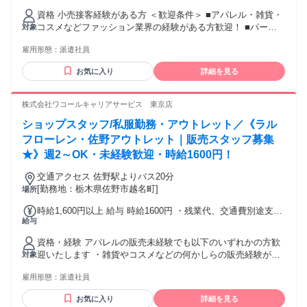
就業1年後には必ず1600円に昇給します！ 【キャリア手当10
服に着替える手間もなくてラクです♪
資格 小売接客経験がある方 ＜歓迎条件＞ ■アパレル・雑貨・
万円】 エントリーした職種の経験が2年以上・フルタイム勤務
コスメなどファッション業界の経験がある方歓迎！ ■パー
対象
可能な方は、全員がキャリア手当の対象となります。 なんと
ト、アルバイトで経験積んだ方もOK！ ■その他、携帯ショッ
《10万円》を1ヶ月勤務後の給与にて一括支給するスタブリだ
雇用形態：
派遣社員
プ店員や事務など、他業種からの転職も大歓迎です。 【将来
けのスペシャル特典です。 交通費：交通費支給 公共交通機関
的には正社員も目指せる！】 スタッフブリッジでは、未経験
で通勤する場合は、交通費全額支給いたします。 車通勤の場
お気に入り
詳細を見る
から販売スタッフにチャレンジし、正社員を目指すこともで
合は、駐車場無料、ガソリン代一部支給となります。
きます！ さらには本社で働くチャンスも！ キャリア相談や研
修もあるので、アパレル・ファッション・コスメ業界に初め
株式会社ワコールキャリアサービス 東京店
て挑戦する人を応援します♪
ショップスタッフ/私服勤務・アウトレット／《ラル
フローレン・佐野アウトレット｜販売スタッフ募集
★》週2～OK・未経験歓迎・時給1600円！
交通アクセス 佐野駅よりバス20分
[勤務地：栃木県佐野市越名町]
場所
時給1,600円以上 給与 時給1600円 ・残業代、交通費別途支給
給与
福利厚生／ ・各種保険完備、有給休暇、定期健康診断など ・
規定に準ずる
資格・経験 アパレルの販売未経験でも以下のいずれかの方歓
迎いたします ・雑貨やコスメなどの何かしらの販売経験があ
対象
る方 ・カフェやカラオケ店など、何らかの接客経験のある方
雇用形態：
派遣社員
・ファッションが好きな方
お気に入り
詳細を見る