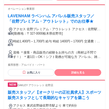
オペレーション事業部
LAVENHAM ラベンハム アパレル販売スタッフ／
「佐野プレミアム・アウトレット」でのお仕事★
アクセス 佐野プレミアム・アウトレット アクセス：佐野駅
バス22分
[勤務地：〒327-0000栃木県佐野市]
場所
時給1,400円～1,700円 給与 時給 1400円～1700円 交通費：交
給与
通費支給
資格 ＊接客・商品販売の経験をお持ちの方（商材は不問で
す！） ＊週1日～OK！シフト勤務が可能な方 アパレル、雑
対象
貨、コスメなどファッション販売経験をお持ちの方歓迎♪ ◎ア
雇用形態：
アルバイト・パート
パレル未経験OK！ ショッピングモールやアウトレットで接客
や売り場づくりの経験がある方は、 人の流れを見ながら動け
お気に入り
詳細を見る
る力や接客のコツがそのまま活かせます♪ ◎アクトブレーン運
営店舗♪ チームワークよくスタッフ同士が協力しあえる環境で
す！
OAKLEY アウトレット 佐野店
販売スタッフ／【オークリーの正社員求人】スポーツ
販売スタッフとして長期的なキャリアを築こう
アクセス 東武佐野線佐野市駅より 車で約6分