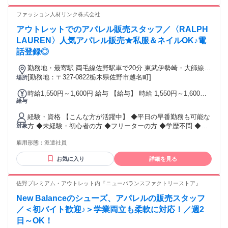
パレル未経験の方も安心して始められるよう、丁寧にサポー
トします。 扱うのは、わかる人にはわかる価値のあるアパレ
ファッション人材リンク株式会社
ル。 流行だけを追うのではなく、素材・デザイン・着心地・
アウトレットでのアパレル販売スタッフ／〈RALPH
ブランドの背景など、 大人のお客様にじっくり寄り添いなが
らご提案できるお仕事です。 子育てや家事、これまでの人生
LAUREN〉人気アパレル販売★私服＆ネイルOK♪電
経験で培った 「気配り」「聞く力」「相手に寄り添う力」
話登録◎
が、そのまま接客に活かせます。 ✧ 接客・販売経験者は給与
面で優遇あり ✧ 頑張り次第で昇給・インセンティブあり ⇒無
勤務地・最寄駅 両毛線佐野駅車で20分 東武伊勢崎・大師線館
理なく働きながら、しっかり収入も目指せます！ 落ち着いた
[勤務地：〒327-0822栃木県佐野市越名町]
林駅 東北本線小山駅 ※車通勤OK
場所
雰囲気の中で、 「好き」や「センス」を活かしてもう一度働
時給1,550円～1,600円 給与 【給与】 時給 1,550円～1,600円
きたい方にぴったりです。
給与
☆交通費全額支給 ☆昇給あり 毎月月末締・翌月15日お支払い
≪銀行口座指定なし！≫ 【日・週払いOK】 急な出費も安心♪
経験・資格 【こんな方が活躍中】 ◆平日の早番勤務も可能な
月に最大5回のお給料日！ 毎週火曜日・金曜日に申請OK★
方 ◆未経験・初心者の方 ◆フリーターの方 ◆学歴不問 ◆ブ
対象
ランクがある方 ◆何かしらの販売経験がある方
雇用形態：
派遣社員
お気に入り
詳細を見る
佐野プレミアム・アウトレット内『ニューバランスファクトリーストア』
New Balanceのシューズ、アパレルの販売スタッフ
／＜初バイト歓迎♪＞学業両立も柔軟に対応！／週2
日～OK！