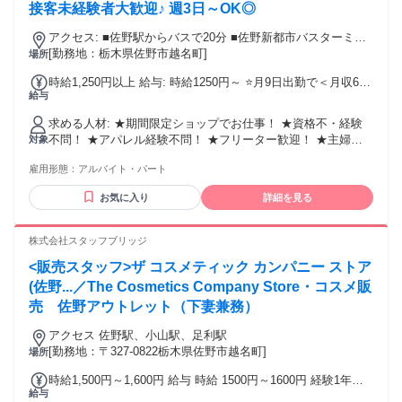
接客未経験者大歓迎♪ 週3日～OK◎
アクセス: ■佐野駅からバスで20分 ■佐野新都市バスターミナ
[勤務地：栃木県佐野市越名町]
ルから徒歩で3分 ※車通勤OK（ガソリン代全額支給）
場所
時給1,250円以上 給与: 時給1250円～ ⭐月9日出勤で＜月収6万
給与
7500円＞可能！ 時給1250円×実働6時間×月9日勤務の場合 ※
経験ある方は高時給1300円～で歓迎！
求める人材: ★期間限定ショップでお仕事！ ★資格不・経験
不問！ ★アパレル経験不問！ ★フリーター歓迎！ ★主婦・
対象
主夫歓迎！ ★学生さん大歓迎！ ★女性活躍中！ ★20代・30
雇用形態：
アルバイト・パート
代活躍中のブランド ／ グループ他店で働くスタッフの声！
＼ ★20代女性 アパレルの経験はありませんでしたが、 旅行
お気に入り
詳細を見る
が大好きなので スーツケースとか旅行小物を取り扱ってる こ
ちらのお店に興味がありました。 まずは商品の名前や特性を
覚えるまでが大変でしたが 店頭に立ちながら少しずつ覚えま
株式会社スタッフブリッジ
した◎ 接客をしていて分からないことがあったら 先輩スタッ
<販売スタッフ>ザ コスメティック カンパニー ストア
フがすぐに助けてくれるので とても心強いんです！ シフトも
希望休など相談に乗ってくれて 働きやすい職場です♪ ／ 働く
(佐野...／The Cosmetics Company Store・コスメ販
スタッフの声！ ＼ ★30代女性 以前はブランド服の販売をし
売 佐野アウトレット（下妻兼務）
ていました。 子育てが落ち着いてきたので また販売の仕事が
したくて… 子供を学童に預けているので ある程度しっかり稼
アクセス 佐野駅、小山駅、足利駅
げる上、 勤務日数や時間を調整できる この仕事に決めまし
[勤務地：〒327-0822栃木県佐野市越名町]
場所
た！ 久し振りの仕事復帰だったので ノルマがないのは本当に
時給1,500円～1,600円 給与 時給 1500円～1600円 経験1年以
助かりました。 でも売り上げをあげれば しっかりと評価もし
給与
上の方は1600円からいきなりスタート！ 経験1年未満の方も
てもらえます◎ 私服勤務なので自分の好きな恰好でOK！ 制