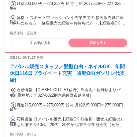
月給200,560円～223,232円 給与 月給 20万560円～22万3232
給与
円 （一律手当を含む） 交通費：交通費支給 規定支給（月5万
円迄）
資格 ・スポーツ/ファッション小売業界での 接客販売職に興
味のある方 ・接客販売の経験をお持ちの方 ・未経験者OK ・
対象
接客販売の経験者優遇
雇用形態：
正社員
お気に入り
詳細を見る
DIESEL OUTLET 佐野
アパレル販売スタッフ／髪型自由・ネイルOK 年間
休日116日プライベート充実 通勤OK(ガソリン代支
給)
通勤情報 【DIESEL OUTLET佐野】※両毛・佐野駅よりバス
で15分◆マイカー通勤可
[勤務地：〒327-0822栃木県佐野市越名町]
場所
月給215,000円～275,000円 給与 月給215,000円〜275,000円
給与
【給与の内訳】 基本給：1ヶ月あたり215,000円〜275,000円
【給与補足】 ※試用期間3ヶ月あり（給与同額 月給210,000円
応募資格 ◎アパレル販売未経験OK ◎接客・販売未経験の方
～275,000円） ※経験・能力を考慮の上、決定します （例：
も活躍中 ◎10代、20代、30代が活躍中 ◎学歴不問（高卒、専
対象
社会人経験2年以上・アパレル経験あり→245,000円～など）
門卒、大卒、院卒ＯＫ ） ◎髪型自由・ネイルOK ◎アパレル
※別途、残業代全額支給
雇用形態：
正社員
販売職経験者歓迎 ◎アパレル、ファッションが好きな方 ◎第