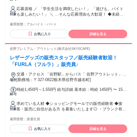
り！＞ 店舗予算の達成に応じて支給！
じます！
応募資格 ／ 「学生生活を満喫したい！」 「遊びも、バイト
も楽しみたい！」 ＼ …そんな応募理由も大歓迎！ ◆未経験
対象
＆バイトデビューOK！ ◆大学生・主婦（夫）さん歓迎！ ◆
雇用形態：
アルバイト・パート
フリーター歓迎！副業・WワークOK！ ◆短時間勤務もOK！
シフトの融通ききます◎ ◆英語、中国語などの語学力を活か
お気に入り
詳細を見る
したい方歓迎 ◆20代・30代と若手スタッフも活躍中！ ◆土日
祝日に勤務できる方は尚歓迎！ ◆フルタイム働ける方大歓
迎！ ―――――――――――――――― ＼＼ こんな方も大
佐野プレミアム・アウトレット(株式会社SKYSCAPE)
歓迎！ ／／ ―――――――――――――――― ◎新しく趣
レザーグッズの販売スタッフ／販売経験者歓迎！
味を増やしたい ◎アンダーアーマーを着たことがない ◎スポ
ーツやトレーニングが好き ◎ゆくゆくは社員として働いてみ
「FURLA（フルラ）」販売員♪
たい ◎スポーツ仲間がほしい …野球、サッカー、テニス、バ
交通・アクセス 「佐野駅」からバス「 佐野アウトレット」下
スケ、陸上など、様々な部活経験者が働いているのでスポー
車すぐ
[勤務地：〒327-0822栃木県佐野市越名町]
場所
ツトークで盛り上がることも！
時給1,450円～1,550円 給与詳細 基本給：時給 1450円 〜 1550
給与
円 電車・バス通勤は交通費全額支給♪ 車通勤の場合、駐車場
代無料！（ガソリン代一部支給） ◆残業手当支給 ◆未経験の
求めている人材 ◆ショッピングモールでの販売経験者 ◆接
方でも掲載時給でのスタート♪
客・販売に自信がある方 を募集いたします◎ ・ブランク有り
対象
の方 ・オシャレが好きな方 ・接客が好きな方 ・外国語が話
雇用形態：
派遣社員
せる方など お客様の求めるものをヒアリングして 商品をおす
すめするお仕事です！ コミュニケーションが好きな方など 活
お気に入り
詳細を見る
躍できる環境ですよ♪ ＝＝＝＝＝＝＝＝＝＝＝ ★SKY
SCAPEついて★ ＝＝＝＝＝＝＝＝＝＝＝ SKY SCAPEは、