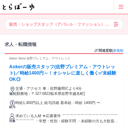
販売・ショップスタッフ（アパレル・ファッション）、佐野市、未
求人・転職情報
関連度順
|
新着順
Anker Store 佐野プレミアム・アウトレット
Ankerの販売スタッフ(佐野プレミアム・アウトレッ
ト)／時給1400円～！オシャレに楽しく働く✅未経験
OK◎
交通・アクセス 車：佐野藤岡ICより4分
[勤務地：〒327-0822栃木県佐野市越名町]
場所
時給1,400円以上 給与詳細 基本給：時給 1400円 〜
給与
求めている人材 ⏩応募要件 ￣￣￣￣￣￣￣￣￣￣￣￣￣￣￣
￣￣￣￣￣ ・学歴・性別・経験不問 ・未経験の方も大歓迎
対象
・接客や販売の経験がある方は優遇 ⏩こんな方におすすめ ￣