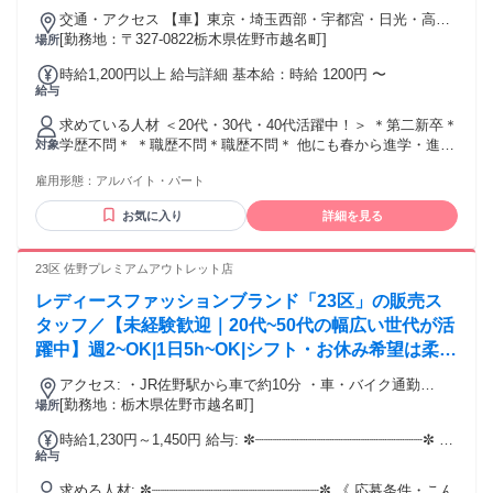
交通・アクセス 【車】東京・埼玉西部・宇都宮・日光・高
崎、前橋 各方面から可能 【電車・バス】都内・羽田空港・成
[勤務地：〒327-0822栃木県佐野市越名町]
場所
田国際空港・宇都宮、日光・埼玉・福島 各方面から可能
時給1,200円以上 給与詳細 基本給：時給 1200円 〜
給与
求めている人材 ＜20代・30代・40代活躍中！＞ ＊第二新卒＊
学歴不問＊ ＊職歴不問＊職歴不問＊ 他にも春から進学・進級
対象
する 高校生・大学生さんも活躍できます♪ ▼こんな方は大歓
雇用形態：
アルバイト・パート
迎です！ ・ニューバランス好き ・人と話すことが好き ・ス
ニーカーが好き ・アウトドアやスポーツが好き ・接客・販売
お気に入り
詳細を見る
の経験がある方 …みんな大歓迎です！ お会いできる日を楽し
みにしています！ ▼色んな経験を活かそう▽ カフェ・居酒
屋・レストラン・ファーストフードなど飲食店ホールスタッ
23区 佐野プレミアムアウトレット店
フやイベントスタッフ、コンビニ・カラオケ・百貨店・アパ
レディースファッションブランド「23区」の販売ス
レルなどの販売・接客
タッフ／【未経験歓迎｜20代~50代の幅広い世代が活
躍中】週2~OK|1日5h~OK|シフト・お休み希望は柔軟
対応｜家庭やダブルワークと両立しやすく働きやすい
アクセス: ・JR佐野駅から車で約10分 ・車・バイク通勤
環境◎
OK（駐車場会社負担） ・転勤なしの店舗勤務です
[勤務地：栃木県佐野市越名町]
場所
時給1,230円～1,450円 給与: ✼┈┈┈┈┈┈┈┈┈┈┈┈┈┈┈┈┈┈┈✼ 【
給与
雇用形態 】 パート・アルバイト ・契約期間の定めあり（更
新あり） ・65歳定年 ・試用期間：3か月（条件同じ）
求める人材: ✼┈┈┈┈┈┈┈┈┈┈┈┈┈┈┈┈┈┈┈✼ 《 応募条件・こん