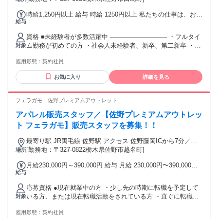
時給1,250円以上 給与 時給 1250円以上 私たちの仕事は、お客
給与
様のお困りごとを解決し、 「ありがとう」と直接感謝される
機会がたくさん。 あなたのアイデアと笑顔は、この街と、そ
資格 ■未経験者が多数活躍中 ――――――――― ・フルタイ
こに住む人の毎日を豊かにします。 世界を目指すJINSの原点
ム勤務が初めての方 ・社会人未経験者、新卒、第二新卒 ・普
対象
は、そんな地域に根ざしたお店です。 ※さらに眼鏡作成技能
段メガネを掛けていない方 ・子育てブランクありの方 「経験
士資格を保有している場合、時給120円UP！ （社内承認後、
雇用形態：
契約社員
がなくて不安」という方も 教育研修制度が充実するJINSで
翌々月からの支給となります） 交通費：交通費支給 社内規定
は、 問題なく活躍してくださっています。 【動画などの研修
あり（月上限5万円まで支給）
お気に入り
詳細を見る
ツール充実】 ※できることからスタートしつつ、 業務の合間
に研修ツールで 少しずつ知識を身に着けていくことができま
す◎ ■活躍するスタッフの特徴 ――――――――― ◇笑顔を
フェラガモ 佐野プレミアムアウトレット
見るのが好きな方 ◇お客様の困り事を解決してお役に立ちた
アパレル販売スタッフ／【佐野プレミアムアウトレッ
い方 ◇仲間と協力して働きたい方 【実はこんなタイプの方
も！】 ◇専門知識やスキルを身につけたい方 ◇多くの人が使
ト フェラガモ】販売スタッフを募集！！
用する身近な商品に関わりたい方 【先輩たちの前職紹介】 ア
最寄り駅 JR両毛線 佐野駅 アクセス 佐野藤岡ICから7分／佐
パレル販売店・雑貨販売店・アミューズメント 飲食店での接
野駅から市営バスで20分
[勤務地：〒327-0822栃木県佐野市越名町]
場所
客（居酒屋・カフェ・パン屋）など ■職場環境
―――――――― □月9日の公休取得率100％ □男女比／男性
月給230,000円～390,000円 給与 月給 230,000円〜390,000円
44％：女性56％ 母性健康管理の為の休暇、生理休暇、子の看
給与
試用・研修時 時給 1,300円〜2,200円 ※職歴等を十分に考慮の
護等休暇など 産休・育休の方も教育制度で安心復帰できます
上、弊社規定により決定いたします。 【年収例】350万／30
◎
応募資格 ●現在就業中の方 ・少し先の時期に転職を予定して
歳（月給 266,000円+賞与+報奨金） 試用・研修 試用・研修の
いる方、または現在転職活動をされている方 ・直ぐに転職を
対象
有無：試用・研修期間あり 試用・研修時の雇用条件：本採用
予定している方 ・転居を検討している方 ★皆さんの働き方や
時と異なる 試用・研修時の雇用形態：アルバイト・パート 試
雇用形態：
契約社員
働く条件をお聞かせください。 ●未経験の方 ・ファッション
用・研修時の給与：時給 1,300円〜2,200円 試用・研修の詳細