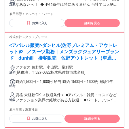
✼┈┈┈┈┈┈┈┈┈┈┈┈┈┈┈┈┈┈┈✼ 【 給与 】 時給：1,230円〜
なあなたへ 》 ◆ 必須条件は特にありません 当社では人柄を
対象
1,450円 ・交通費支給（上限20,000円／月） ・車・バイク通
重視した採用を行っています。 「洋服が好き」「人と話すの
勤OK（駐車場会社負担） ※経験やスキルにより決定いたしま
雇用形態：
アルバイト・パート
が好き」など、 少しでも興味をお持ちいただけましたら、 ぜ
す ✼┈┈┈┈┈┈┈┈┈┈┈┈┈┈┈┈┈┈┈✼
ひお気軽にご応募ください。 ＼ こんな方にピッタリです ／
お気に入り
詳細を見る
・アパレルやファッションが好きな方 ・お客様と会話しなが
ら接客を楽しみたい方 ・扶養内や学校と両立して働きたい方
・久しぶりにお仕事復帰を考えている方 ・地元で長く安定し
株式会社スタッフブリッジ
て働きたい方 ＼ 以下の経験がある方は活かせます✨ ／ ・ア
<アパレル販売>ダンヒル(佐野プレミアム・アウトレ
パレルショップでの販売経験 ・アウトレットモールでの勤務
経験 ・接客・販売・サービス業でのご経験 ・百貨店や専門店
ット)/2...／スーツ勤務｜メンズラグジュアリーブラン
での接客経験 学歴不問｜経験不問｜ブランクOK｜ 未経験歓
ド dunhill 接客販売 佐野アウトレット（車通勤
迎｜WワークOK｜扶養内勤務OK｜
OK）
✼┈┈┈┈┈┈┈┈┈┈┈┈┈┈┈┈┈┈┈✼ * ファッションが好きな方や接
アクセス 佐野駅、小山駅、足利駅
客が好きな方
[勤務地：〒327-0822栃木県佐野市越名町]
場所
時給1,500円～1,600円 給与 時給 1500円～1600円 経験1年以
給与
上の方は1600円からいきなりスタート！ 経験1年未満の方も
就業1年後には必ず1600円に昇給します！ 【キャリア手当10
資格 未経験OK ＜歓迎条件＞ ■アパレル・雑貨・コスメなど
万円】エントリーした職種の経験が2年以上・フルタイム勤務
ファッション業界の経験がある方歓迎！ ■パート、アルバイ
対象
可能な方は、全員がキャリア手当の対象となります。なんと
トで経験積んだ方もOK！ ■その他、携帯ショップ店員や事務
《10万円》を1ヶ月勤務後の給与にて一括支給するスタブリだ
雇用形態：
派遣社員
など、他業種からの転職も大歓迎です。 【将来的には正社員
けのスペシャル特典です。 交通費：交通費支給 公共交通機関
も目指せる！】 スタッフブリッジでは、未経験から販売スタ
で通勤する場合は、交通費全額支給いたします。 車通勤の場
お気に入り
詳細を見る
ッフにチャレンジし、正社員を目指すこともできます！ さら
合は、駐車場無料、ガソリン代一部支給となります。
には本社で働くチャンスも！ キャリア相談や研修もあるの