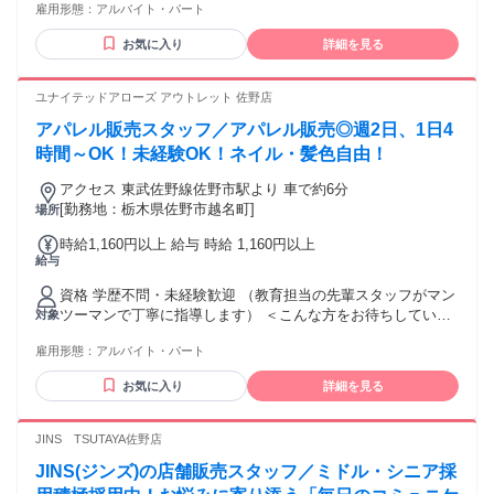
雇用形態：
アルバイト・パート
￣￣￣￣￣￣￣￣￣￣￣￣￣￣￣￣￣￣￣ ・アパレル(接客)
や雑貨販売の経験を活かしたい ・“売る”より“提案する”接客が
お気に入り
詳細を見る
したい ・自分のペースで長く働ける職場を探している ・
Anker製品が好きな方 ・ブランドのミッションに共感できる
方 ・フリーター、主婦（夫）層の方 ・ブランクがある方も大
ユナイテッドアローズ アウトレット 佐野店
歓迎です ⏩歓迎条件 ￣￣￣￣￣￣￣￣￣￣￣￣￣￣￣￣￣￣
アパレル販売スタッフ／アパレル販売◎週2日、1日4
￣￣ ✧アンカー製品が好きな方 ✧スマホアクセサリーが好き
な方 ✧家電周りに興味がある方 ✧学歴不問・資格不問 ✧フリ
時間～OK！未経験OK！ネイル・髪色自由！
ーター歓迎 ✧ブランクをお持ちの方歓迎 ✧主婦（夫）活躍中
アクセス 東武佐野線佐野市駅より 車で約6分
✧幅広い方が活躍中 ✧帰国子女、大学生（国際系）の方も活
[勤務地：栃木県佐野市越名町]
場所
躍してます！
時給1,160円以上 給与 時給 1,160円以上
給与
資格 学歴不問・未経験歓迎 （教育担当の先輩スタッフがマン
ツーマンで丁寧に指導します） ＜こんな方をお待ちしていま
対象
す＞ ・ファッションや服・雑貨・靴が好きな方 ・授業終わり
雇用形態：
アルバイト・パート
や土日を中心に働きたい学生の方 ・チームで目標に向かって
取り組むことが好きな方 ・アパレル業界で長く活躍したい方
お気に入り
詳細を見る
「ファッションが好き」というシンプルな動機でお仕事を始
めた先輩スタッフが多数活躍しています。あなたの「好き」
をそのままお仕事にしてみませんか？
JINS TSUTAYA佐野店
JINS(ジンズ)の店舗販売スタッフ／ミドル・シニア採