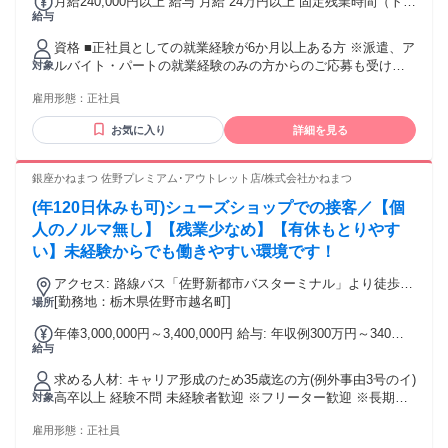
月給240,000円以上 給与 月給 24万円以上 固定残業時間（トー
給与
タル） 14時間/月 残業代 2万3,856円以上 ＊オファー例1：接
客・販売経験1~3年 月給 25万円～27万円 ＊オファー例2：ア
資格 ■正社員としての就業経験が6か月以上ある方 ※派遣、ア
パレル販売経験1~3年 月給 25万円～29万円 みなし残業手当14
ルバイト・パートの就業経験のみの方からのご応募も受け付
対象
時間分を含む （時間外労働の有無に関わらず、14時間分の時
けています。これまでのご経験やスキルに応じて、提示給与
間外手当23,856円～を支給） ※14時間を越える時間外労働分
雇用形態：
正社員
は変動する場合があります。 ■学歴不問 ■未経験歓迎 <求める
は割増賃金を別途支給 ※前払い退職金を別途毎月支給(6,380
人物像> ・ファッションが好きな方 ・チームワークを大切に
円～／月) ※給与条件は、ご経験・スキルに応じて検討いたし
お気に入り
詳細を見る
し、お客様に寄り添った接客をしたい方 異業種から転職して
ます。記載の金額をお約束するものではございません。
活躍されている方多数！ 未経験で入社し3年で店長に抜擢され
たスタッフや、店舗でVMDやPR、リーダー等を任されている
銀座かねまつ 佐野プレミアム･アウトレット店/株式会社かねまつ
スタッフもいます！
(年120日休みも可)シューズショップでの接客／【個
人のノルマ無し】【残業少なめ】【有休もとりやす
い】未経験からでも働きやすい環境です！
アクセス: 路線バス「佐野新都市バスターミナル」より徒歩3
分！ JR「佐野駅」から車で13分・路線バスで20分 JR「岩舟
[勤務地：栃木県佐野市越名町]
場所
駅」から車で14分 ☆マイカー通勤もOK！ 栃木市・足利市・
年俸3,000,000円～3,400,000円 給与: 年収例300万円～340万
館林市・桐生市からも20分～1時間程度です
給与
円 (別途記載の年棒300万円～340万円は年収例として認識のう
えご検討下さい) ※年収例には月給、残業手当、賞与が含まれ
求める人材: キャリア形成のため35歳迄の方(例外事由3号のイ)
ています。 ※弊社スタッフの平均的な年収例となり個人差は
高卒以上 経験不問 未経験者歓迎 ※フリーター歓迎 ※長期勤
対象
あります ※能力により面接で相談のうえ決定 (月給詳細) 月給
務可能な方歓迎！ ※20代～30代後半まで幅広く在籍中！ アパ
20万2600円～24万3000円(四大卒) 月給19万7000円～24万3000
雇用形態：
正社員
レル販売や雑貨販売、接客業で探している方、 ファッション
円(専･短卒) 月給19万5000円～24万3000円(高卒) ※残業代別途