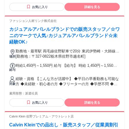
二新卒の方 ◎UIターンの方 ◎フリーターの方 ◎雑貨、古
お気に入り
詳細を見る
着、セレクトショップでの経験のある方 ◎アパレルでアルバ
イト経験ある方 ◎飲食店、カフェ、レストラン、ホテル、小
売店などでのサービス経験のある方 ◎エステ、美容師、ネイ
ファッション人材リンク株式会社
リスト、アイリストなどのサービス経験のある方 ※ハローワ
カジュアルアパレルブランドでの販売スタッフ／☆ワ
ークでは募集していません
ニのマークで人気♪カジュアルアパレルブランド☆未
経験OK♪
勤務地・最寄駅 両毛線佐野駅車で20分 東武伊勢崎・大師線館
林駅 東北本線小山駅
[勤務地：〒327-0822栃木県佐野市越名町]
場所
時給1,450円～1,550円 給与 【給与】 時給 1,450円～1,550円
給与
☆交通費全額支給 ☆昇給あり 毎月月末締・翌月15日お支払い
≪銀行口座指定なし！≫ 【日・週払いOK】 急な出費も安心♪
経験・資格 【こんな方が活躍中】 ◆平日の早番勤務も可能な
月に最大5回のお給料日！ 毎週火曜日・金曜日に申請OK★
方 ◆未経験・初心者の方 ◆フリーターの方 ◆学歴不問 ◆ブ
対象
ランクがある方 ◆何かしらの販売経験がある方
雇用形態：
派遣社員
お気に入り
詳細を見る
Calvin Klein 佐野プレミアム・アウトレット店
Calvin Kleinでの品出し・販売スタッフ／従業員割引