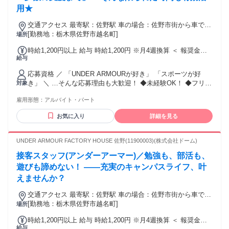
（一部対象者のみ） ・社内公募制度 ・産前産後休暇 ・育児
用★
休暇 ・育児短期間勤務制度（小学校4年時まで） ・介護・看
護休暇 ・階層別研修 ・慶弔休暇などの特別休暇 年齢の条件
交通アクセス 最寄駅：佐野駅 車の場合：佐野市街から車で12
と理由：例外事由3号のイ・45歳まで ※未経験から育成する
分、小山駅から車で30分 電車の場合：佐野駅から佐野市循環
[勤務地：栃木県佐野市越名町]
場所
ことを目的とした募集のため
バスまたは佐野市生活路線バスで約20分 ▶車通勤可／バイク
時給1,200円以上 給与 時給1,200円 ※月4週換算 ＜ 報奨金あ
通勤（駐車場あり） ★バス通勤の方は、入り時間ご相談に応
給与
り！＞ 店舗予算の達成に応じて支給！
じます！
応募資格 ／ 「UNDER ARMOURが好き」 「スポーツが好
き」 ＼ …そんな応募理由も大歓迎！ ◆未経験OK！ ◆フリー
対象
ター歓迎！副業・WワークOK！ ◆主婦さんも活躍中！ブラン
雇用形態：
アルバイト・パート
クある方も大歓迎！ ◆短時間勤務もOK！シフトの融通ききま
す◎ ◆英語、中国語などの語学力を活かしたい方歓迎 ◆20
お気に入り
詳細を見る
代・30代と若手スタッフも活躍中！ ◆土日祝日に勤務できる
方は尚歓迎！ ◆フルタイム働ける方大歓迎！
―――――――――――――――― ＼＼ こんな方も大歓迎！
UNDER ARMOUR FACTORY HOUSE 佐野(11900003)(株式会社ドーム)
／／ ―――――――――――――――― ◎新しく趣味を増や
接客スタッフ(アンダーアーマー)／勉強も、部活も、
したい ◎アンダーアーマーを着たことがない ◎スポーツやト
レーニングが好き ◎ゆくゆくは社員として働いてみたい ◎ス
遊びも諦めない！ ——充実のキャンパスライフ、叶
ポーツ仲間がほしい …野球、サッカー、テニス、バスケ、陸
えませんか？
上など、様々な部活経験者が働いているのでスポーツトーク
で盛り上がることも！
交通アクセス 最寄駅：佐野駅 車の場合：佐野市街から車で12
分、小山駅から車で30分 電車の場合：佐野駅から佐野市循環
[勤務地：栃木県佐野市越名町]
場所
バスまたは佐野市生活路線バスで約20分 ▶車通勤可／バイク
時給1,200円以上 給与 時給1,200円 ※月4週換算 ＜ 報奨金あ
通勤（駐車場あり） ★バス通勤の方は、入り時間ご相談に応
給与