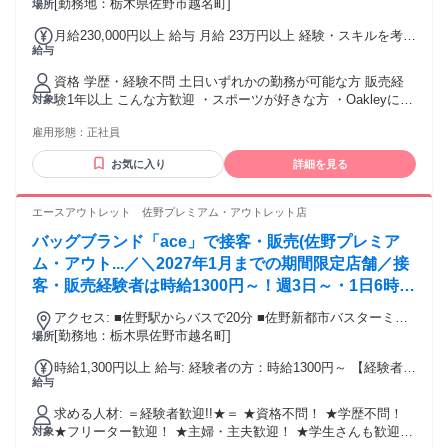
[勤務地：栃木県佐野市越名町]
場所
月給230,000円以上 給与 月給 23万円以上 経験・スキルを考慮
給与
して決定します。 【社内確認用】lxtatop
資格 学歴・経験不問 土日いずれかの勤務が可能な方 販売経
験1年以上 こんな方歓迎 ・スポーツが好きな方 ・Oakleyに興
対象
味がある方 ・接客業に興味関心がある方 ・笑顔で明るい対応
雇用形態：
正社員
ができる方
お気に入り
詳細を見る
エースアウトレット 佐野プレミアム・アウトレット店
バッグブランド「ace」で接客・販売(佐野プレミア
ム・アウト...／＼2027年1月までの期間限定店舗／接
客・販売経験者は時給1300円～！週3日～・1日6時間
～時間帯は相談OK！
アクセス: ■佐野駅からバスで20分 ■佐野新都市バスターミナ
[勤務地：栃木県佐野市越名町]
ルから徒歩で3分 ※車通勤OK（ガソリン代全額支給）
場所
時給1,300円以上 給与: 経験者の方：時給1300円～ 【経験者の
給与
場合】 月9日出勤で＜月収7万200円＞可能！ ★時給1300円×
実働6時間×月9日勤務の場合
求める人材: ＝経験者歓迎!!★＝ ★資格不問！ ★学歴不問！
★フリーター歓迎！ ★主婦・主夫歓迎！ ★学生さんも歓迎！
対象