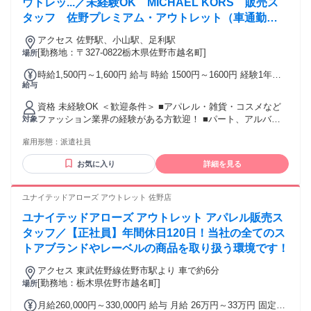
ウトレッ...／未経験OK MICHAEL KORS 販売ス
タッフ 佐野プレミアム・アウトレット（車通勤
OK）
アクセス 佐野駅、小山駅、足利駅
[勤務地：〒327-0822栃木県佐野市越名町]
場所
時給1,500円～1,600円 給与 時給 1500円～1600円 経験1年以
給与
上の方は1600円からいきなりスタート！ 経験1年未満の方も
就業1年後には必ず1600円に昇給します！ 【キャリア手当10
資格 未経験OK ＜歓迎条件＞ ■アパレル・雑貨・コスメなど
万円】エントリーした職種の経験が2年以上・フルタイム勤務
ファッション業界の経験がある方歓迎！ ■パート、アルバイ
対象
可能な方は、全員がキャリア手当の対象となります。なんと
トで経験積んだ方もOK！ ■その他、携帯ショップ店員や事務
《10万円》を1ヶ月勤務後の給与にて一括支給するスタブリだ
雇用形態：
派遣社員
など、他業種からの転職も大歓迎です。 【将来的には正社員
けのスペシャル特典です。 交通費：交通費支給 公共交通機関
も目指せる！】 スタッフブリッジでは、未経験から販売スタ
で通勤する場合は、交通費全額支給いたします。 車通勤の場
お気に入り
詳細を見る
ッフにチャレンジし、正社員を目指すこともできます！ さら
合は、駐車場無料、ガソリン代一部支給となります。
には本社で働くチャンスも！ キャリア相談や研修もあるの
で、アパレル・ファッション・コスメ業界に初めて挑戦する
ユナイテッドアローズ アウトレット 佐野店
人を応援します♪
ユナイテッドアローズ アウトレット アパレル販売ス
タッフ／【正社員】年間休日120日！当社の全てのス
トアブランドやレーベルの商品を取り扱う環境です！
アクセス 東武佐野線佐野市駅より 車で約6分
[勤務地：栃木県佐野市越名町]
場所
月給260,000円～330,000円 給与 月給 26万円～33万円 固定残