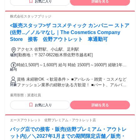
お気に入り
詳細を見る
株式会社スタッフブリッジ
<販売スタッフ>ザ コスメティック カンパニー ストア
(佐野...／ノルマなし｜The Cosmetics Company
Store 接客 佐野アウトレット 車通勤可
アクセス 佐野駅、小山駅、足利駅
[勤務地：〒327-0822栃木県佐野市越名町]
場所
時給1,500円～1,600円 給与 時給 1500円～1600円 経験1年以
給与
上の方は1600円からいきなりスタート！ 経験1年未満の方も
就業1年後には必ず1600円に昇給します！ 【キャリア手当10
資格 未経験OK ＜歓迎条件＞ ■アパレル・雑貨・コスメなど
万円】エントリーした職種の経験が2年以上・フルタイム勤務
ファッション業界の経験がある方歓迎！ ■パート、アルバイ
対象
可能な方は、全員がキャリア手当の対象となります。なんと
トで経験積んだ方もOK！ ■その他、携帯ショップ店員や事務
《10万円》を1ヶ月勤務後の給与にて一括支給するスタブリだ
雇用形態：
派遣社員
など、他業種からの転職も大歓迎です。 【将来的には正社員
けのスペシャル特典です。 交通費：交通費支給 公共交通機関
も目指せる！】 スタッフブリッジでは、未経験から販売スタ
で通勤する場合は、交通費全額支給いたします。 車通勤の場
お気に入り
詳細を見る
ッフにチャレンジし、正社員を目指すこともできます！ さら
合は、駐車場無料、ガソリン代一部支給となります。
には本社で働くチャンスも！ キャリア相談や研修もあるの
で、アパレル・ファッション・コスメ業界に初めて挑戦する
エースアウトレット 佐野プレミアム・アウトレット店
人を応援します♪
バッグ店での接客・販売(佐野プレミアム・アウトレ
ット内)／＼2027年1月までの期間限定店舗／販売・