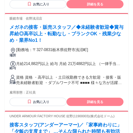
が好きな方も大歓迎です。 For this position, we only consider
支給
お気に入り
詳細を見る
applicants who already have a work-authorized status in
Japan, such as permanent or long-term residency.
眼鏡市場 佐野浅沼店
メガネの接客・販売スタッフ／◆未経験者歓迎◆賞与
昇給◎高卒以上・転勤なし・ブランクOK・残業少な
め・業界No1！
[勤務地：〒327-0831栃木県佐野市浅沼町]
場所
月給214,882円以上 給与 月給 21万4882円以上 （一律手当を
給与
含む） 月給21万4,882円以上 ※経験・能力による 交通費：交
通費支給
資格 資格 ・高卒以上 ・土日祝勤務できる方歓迎 ・接客・販
売未経験者歓迎 ・ダブルワーク不可 ■■■■ 様々な方が活躍で
対象
きます ■■■■ ・地元でゆっくりと働きたい方 （Iターン・Uタ
雇用形態：
正社員
ーン歓迎） ・自分の時間や家族の時間を大切にしたい方 ・お
客様との接客をしっかりと行いたい方 ・技術や専門知識を習
お気に入り
詳細を見る
得して手に職をつけたい方 ・着実にスキルアップしたい方 ・
アパレル・デパート・小売・スーパー・飲食・ホテル・事務
など様々な経験を持った方々が働いています ・20代・30代・
UNDER ARMOUR FACTORY HOUSE 佐野(11900003)(株式会社ドーム)
40代など未経験で初めて活躍中 ・職歴不問！フリーターの方
接客スタッフ(アンダーアーマー)／「家事終わりに」
やブランクがある方、初めて働く方も歓迎 ■■■■ 充実の研
修・制度 ■■■■ ・入社時研修 ・「パーソナルカラー研修」
「夕飯の支度まで」 …そんな限られた時間も有効活