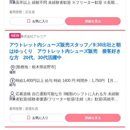
高卒以上 経験不問 未経験者歓迎 ※フリーター歓迎 ※長期勤
対象
月給19万5000円～24万3000円(高卒) ※残業代別途支給
務可能な方歓迎！ ※20代～30代後半まで幅広く在籍中！ アパ
雇用形態：
正社員
レル販売や雑貨販売、接客業で探している方、 ファッション
が好きな方も大歓迎です。 For this position, we only consider
お気に入り
詳細を見る
applicants who already have a work-authorized status in
Japan, such as permanent or long-term residency.
株式会社アルフア
アウトレット内シューズ販売スタッフ／9:30出社と朝
はゆっくり アウトレット内シューズ販売 接客好き
な方 20代、30代活躍中
[勤務地：栃木県佐野市]
場所
時給1,400円以上 給与 時給 1400 円 時間外：1,750円 【月収
給与
例】週5日勤務 1,400円×1日7.5h×22日＝231,000円+交通費 ◆
支払い方法： 月1回 ◆交通費： 一部支給 交通費別途支給：11
応募資格 自己通勤可能な方 3種類のシフトに入れる方 未経験
円/㎞ 上限15,000円
者歓迎/経験者優遇/フリーター歓迎/主婦（夫）歓迎/高校卒業
対象
以上
雇用形態：
派遣社員
お気に入り
詳細を見る