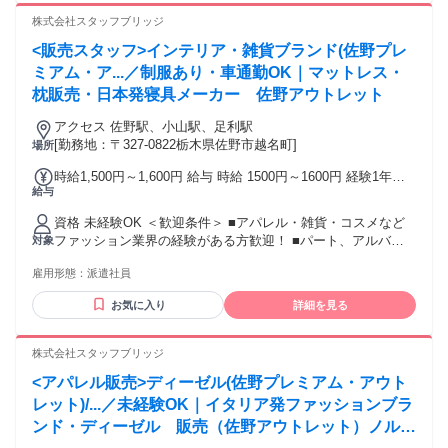
全国の有名ファッション ブランド店舗の運営・販売代行を行
株式会社スタッフブリッジ
う 会社です。長年培ってきた実績と信頼を 強みに、多くのブ
<販売スタッフ>インテリア・雑貨ブランド(佐野プレ
ランドパートナーから 高い評価をいただいています。 販売の
プロとして経験を積みながら、 将来的にはブランド社員への
ミアム・ア...／制服あり・車通勤OK｜マットレス・
ステップアップ も可能。接客が好きな方、ファッション業界
枕販売・日本発寝具メーカー 佐野アウトレット
で長く活躍したい方を歓迎します。 派遣事業部では、有名ラ
グジュアリー ブランドをはじめ、アパレル・ジュエリー・ コ
アクセス 佐野駅、小山駅、足利駅
スメなど幅広いブランドをご紹介して おります。ご希望やご
[勤務地：〒327-0822栃木県佐野市越名町]
場所
経験を丁寧に ヒアリングし、一人ひとりに合った ブランド・
時給1,500円～1,600円 給与 時給 1500円～1600円 経験1年以
ショップをご提案いたします。 キャリアに関するご希望は、
給与
上の方は1600円からいきなりスタート！ 経験1年未満の方も
登録面接時にお気軽にご相談ください。
就業1年後には必ず1600円に昇給します！ 【キャリア手当10
資格 未経験OK ＜歓迎条件＞ ■アパレル・雑貨・コスメなど
万円】 エントリーした職種の経験が2年以上・フルタイム勤務
ファッション業界の経験がある方歓迎！ ■パート、アルバイ
対象
可能な方は、全員がキャリア手当の対象となります。 なんと
トで経験積んだ方もOK！ ■その他、携帯ショップ店員や事務
《10万円》を1ヶ月勤務後の給与にて一括支給するスタブリだ
雇用形態：
派遣社員
など、他業種からの転職も大歓迎です。 【将来的には正社員
けのスペシャル特典です。 交通費：交通費支給 公共交通機関
も目指せる！】 スタッフブリッジでは、未経験から販売スタ
で通勤する場合は、交通費全額支給いたします。 車通勤の場
お気に入り
詳細を見る
ッフにチャレンジし、正社員を目指すこともできます！ さら
合は、駐車場無料、ガソリン代一部支給となります。
には本社で働くチャンスも！ キャリア相談や研修もあるの
で、アパレル・ファッション・コスメ業界に初めて挑戦する
株式会社スタッフブリッジ
人を応援します♪
<アパレル販売>ディーゼル(佐野プレミアム・アウト
レット)/...／未経験OK｜イタリア発ファッションブラ
ンド・ディーゼル 販売（佐野アウトレット）ノルマ