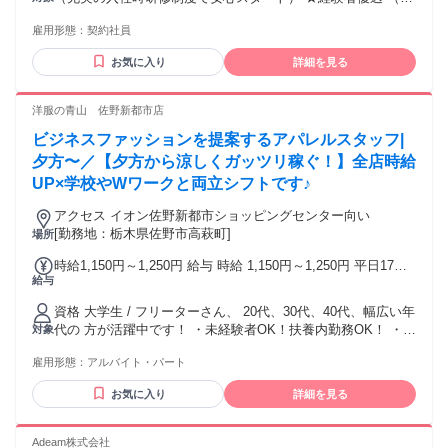
残業代は1分単位で 別途支給いたします。 ◆交通費は別途全
職の経験やスキルにより優遇） ≪経験は問いませんので未経
額支給 車通勤もＯＫです。 ガソリン代の支給及び 施設の従
雇用形態：
契約社員
験の方も 安心してご応募ください≫ 現在、全国で20代の男女
業員駐車場を 利用いただけます。 ◆賞与あり（年2回：6月・
が 活躍していますが、 みんな時計販売未経験からの入社で
12月） /昨年実績3.0～4.0ヶ月
お気に入り
詳細を見る
す。 アパレルや雑貨などの 販売経験者のみではなく、 カフ
ェなどの飲食店といった 様々な業種・業界からの 転職者が活
躍しています！
洋服の青山 佐野新都市店
ビジネスファッションを提案するアパレルスタッフ|
夕方〜／【夕方から涼しくガッツリ稼ぐ！】全店時給
UP×学校やWワークと両立シフトです♪
アクセス イオン佐野新都市ショッピングセンター向い
[勤務地：栃木県佐野市高萩町]
場所
時給1,150円～1,250円 給与 時給 1,150円～1,250円 平日17時
給与
まで 時給 1,150円 土曜17時まで 時給 1,200円 平日土曜17時
以降・日祝 時給 1,250円 (別途交通費規定支給あり)
資格 大学生 / フリーターさん、 20代、30代、40代、幅広い年
代の 方が活躍中です！ ・未経験者OK！扶養内勤務OK！ ・平
対象
日夕方、土日勤務できる方歓迎！ ハローワークで求職活動中
雇用形態：
アルバイト・パート
の方も是非 ご応募ください！ ※高卒以上 ※POSレジ・パソ
コン・スマートフォン 等の操作業務あり
お気に入り
詳細を見る
Adeam株式会社