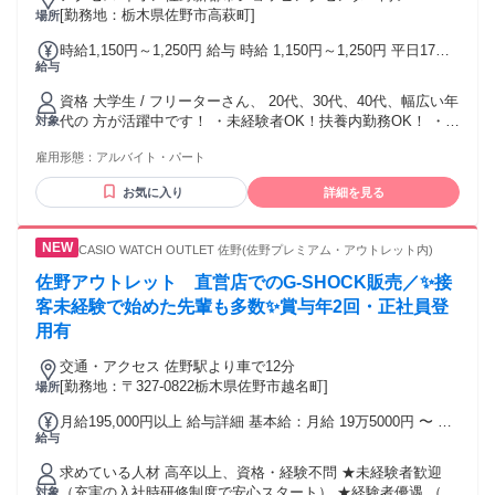
[勤務地：栃木県佐野市高萩町]
場所
時給1,150円～1,250円 給与 時給 1,150円～1,250円 平日17時
給与
まで 時給 1,150円 土曜17時まで 時給 1,200円 平日土曜17時
以降・日祝 時給 1,250円 (別途交通費規定支給あり)
資格 大学生 / フリーターさん、 20代、30代、40代、幅広い年
代の 方が活躍中です！ ・未経験者OK！扶養内勤務OK！ ・平
対象
日夕方、土日勤務できる方歓迎！ ハローワークで求職活動中
雇用形態：
アルバイト・パート
の方も是非 ご応募ください！ ※高卒以上 ※POSレジ・パソ
コン・スマートフォン 等の操作業務あり
お気に入り
詳細を見る
CASIO WATCH OUTLET 佐野(佐野プレミアム・アウトレット内)
佐野アウトレット 直営店でのG-SHOCK販売／✨接
客未経験で始めた先輩も多数✨賞与年2回・正社員登
用有
交通・アクセス 佐野駅より車で12分
[勤務地：〒327-0822栃木県佐野市越名町]
場所
月給195,000円以上 給与詳細 基本給：月給 19万5000円 〜 固
給与
定残業代：なし 【一律手当】 全員に一律で支払われる通勤・
皆勤・家族手当金額：なし 全員に一律で支払われるその他手
求めている人材 高卒以上、資格・経験不問 ★未経験者歓迎
当金額：なし ◆上記給与額に残業代は 含んでおりません。
（充実の入社時研修制度で安心スタート） ★経験者優遇 （前
対象