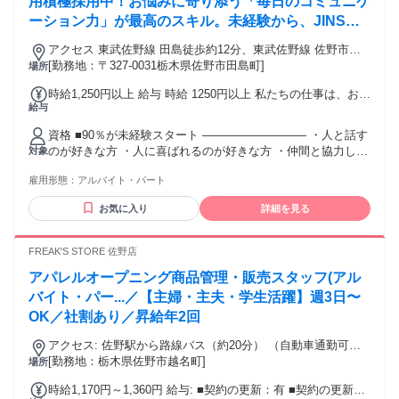
用積極採用中！お悩みに寄り添う「毎日のコミュニケ
ーション力」が最高のスキル。未経験から、JINSの
頼れるプロへ！
アクセス 東武佐野線 田島徒歩約12分、東武佐野線 佐野市徒
歩約14分 田島駅より徒歩約12分 佐野市駅より徒歩約15分
[勤務地：〒327-0031栃木県佐野市田島町]
場所
時給1,250円以上 給与 時給 1250円以上 私たちの仕事は、お客
給与
様のお困りごとを解決し、 「ありがとう」と直接感謝される
機会がたくさん。 あなたのアイデアと笑顔は、この街と、そ
資格 ■90％が未経験スタート ――――――――― ・人と話す
こに住む人の毎日を豊かにします。 世界を目指すJINSの原点
のが好きな方 ・人に喜ばれるのが好きな方 ・仲間と協力して
対象
は、そんな地域に根ざしたお店です。 ※さらに眼鏡作成技能
働きたい方 ・家庭や学業などを優先して働きたい方 【未経験
士資格を保有している場合、時給120円UP！ （社内承認後、
雇用形態：
アルバイト・パート
でも安心の理由】 ◆働くスタッフは穏やかで気さくな人ばか
翌々月からの支給となります） 交通費：交通費支給 社内規定
り。 ◆動画などの研修ツール充実 →業務の合間にアップデー
あり（月上限5万円まで支給）
お気に入り
詳細を見る
ト♪ 面倒見の良い人が多く、新人さんを育てる風土が 根付い
ているので、レクチャーやフォローも手厚いです◎ ■こんな
方も活躍しています ――――――――― □初バイトの学生さ
FREAK'S STORE 佐野店
ん □出産以来、久しぶりのお仕事のママさん □メインの仕事と
アパレルオープニング商品管理・販売スタッフ(アル
兼業しているWワーカーさん □フルタイムで働く安定系フリー
ターさん 【働き方イロイロ】 □授業終わりに夕方16時からシ
バイト・パー...／【主婦・主夫・学生活躍】週3日〜
フトin □早番15時あがりで晩ごはんの用意 □学校がない日はガ
OK／社割あり／昇給年2回
ッツリ8時間で稼ぐ♪ □オーディションの日は必ず休む！ シフ
トの融通の良さは抜群です◎ ■職場環境 ――――――――
アクセス: 佐野駅から路線バス（約20分） （自動車通勤可
□20代30代中心に活躍中！ □男女比／男性44％：女性56％ □個
能） ※会社が定めた場所へ変更の可能性あり（全国転勤）
[勤務地：栃木県佐野市越名町]
場所
人ノルマ・販売ノルマ一切なし
（住宅異動手当・単身赴任手当有）
時給1,170円～1,360円 給与: ■契約の更新：有 ■契約の更新は