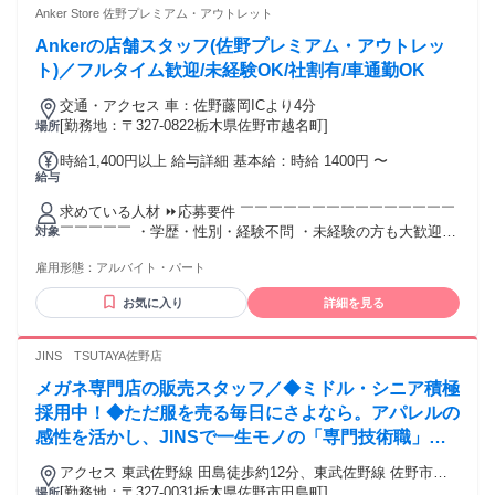
で、アパレル・ファッション・コスメ業界に初めて挑戦する
Anker Store 佐野プレミアム・アウトレット
人を応援します♪
Ankerの店舗スタッフ(佐野プレミアム・アウトレッ
ト)／フルタイム歓迎/未経験OK/社割有/車通勤OK
交通・アクセス 車：佐野藤岡ICより4分
[勤務地：〒327-0822栃木県佐野市越名町]
場所
時給1,400円以上 給与詳細 基本給：時給 1400円 〜
給与
求めている人材 ⏩応募要件 ￣￣￣￣￣￣￣￣￣￣￣￣￣￣￣
￣￣￣￣￣ ・学歴・性別・経験不問 ・未経験の方も大歓迎
対象
・接客や販売の経験がある方は優遇 ⏩こんな方におすすめ ￣
雇用形態：
アルバイト・パート
￣￣￣￣￣￣￣￣￣￣￣￣￣￣￣￣￣￣￣ ・アパレルや雑貨
販売の経験を活かしたい ・“売る”より“提案する”接客がしたい
お気に入り
詳細を見る
・自分のペースで長く働ける職場を探している ⏩あなたの経
験が活かせる3つのポイント ￣￣￣￣￣￣￣￣￣￣￣￣￣￣￣
￣￣￣￣￣ ①アパレルで培った接客力がそのまま活かせる！
JINS TSUTAYA佐野店
②ガジェット知識は入社後にしっかり学べます◎ ③自由な雰
メガネ専門店の販売スタッフ／◆ミドル・シニア積極
囲気の中で、自分の接客スタイルを発揮！ ⏩歓迎条件 ￣￣￣
￣￣￣￣￣￣￣￣￣￣￣￣￣￣￣￣￣ ✧アンカー製品が好き
採用中！◆ただ服を売る毎日にさよなら。アパレルの
な方 ✧スマホアクセサリーが好きな方 ✧家電周りに興味があ
感性を活かし、JINSで一生モノの「専門技術職」
る方 ✧学歴不問・資格不問 ✧フリーター歓迎 ✧ブランクをお
へ。
持ちの方歓迎 ✧主婦（夫）活躍中 ✧幅広い方が活躍中 ✧帰国
アクセス 東武佐野線 田島徒歩約12分、東武佐野線 佐野市徒
子女、大学生（国際系）の方も活躍してます！
歩約14分 田島駅より徒歩約12分 佐野市駅より徒歩約15分
[勤務地：〒327-0031栃木県佐野市田島町]
場所