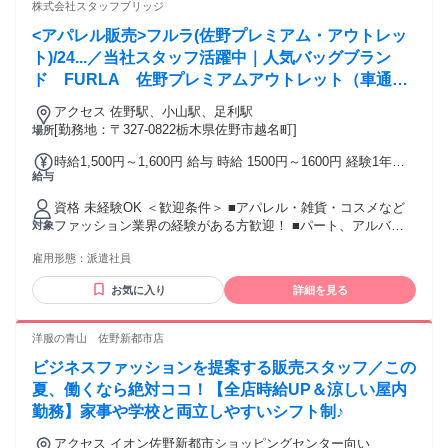
株式会社スタッフブリッジ
<アパレル販売>フルラ(佐野プレミアム・アウトレッ
ト)/24...／当社スタッフ活躍中｜人気バッグブラン
ド FURLA 佐野プレミアムアウトレット（車通勤
OK・高時給）
アクセス 佐野駅、小山駅、足利駅
[勤務地：〒327-0822栃木県佐野市越名町]
場所
時給1,500円～1,600円 給与 時給 1500円～1600円 経験1年以
給与
上の方は1600円からいきなりスタート！ 経験1年未満の方も
就業1年後には必ず1600円に昇給します！ 【キャリア手当10
資格 未経験OK ＜歓迎条件＞ ■アパレル・雑貨・コスメなど
万円】 エントリーした職種の経験が2年以上・フルタイム勤務
ファッション業界の経験がある方歓迎！ ■パート、アルバイ
対象
可能な方は、全員がキャリア手当の対象となります。 なんと
トで経験積んだ方もOK！ ■その他、携帯ショップ店員や事務
《10万円》を1ヶ月勤務後の給与にて一括支給するスタブリだ
雇用形態：
派遣社員
など、他業種からの転職も大歓迎です。 【将来的には正社員
けのスペシャル特典です。 交通費：交通費支給 公共交通機関
も目指せる！】 スタッフブリッジでは、未経験から販売スタ
で通勤する場合は、交通費全額支給いたします。 車通勤の場
お気に入り
詳細を見る
ッフにチャレンジし、正社員を目指すこともできます！ さら
合は、駐車場無料、ガソリン代一部支給となります。
には本社で働くチャンスも！ キャリア相談や研修もあるの
で、アパレル・ファッション・コスメ業界に初めて挑戦する
洋服の青山 佐野新都市店
人を応援します♪
ビジネスファッションを提案する販売スタッフ／この
夏、働くなら絶対ココ！【全店時給UP＆涼しい屋内
勤務】家事や学校と両立しやすいシフト制♪
アクセス イオン佐野新都市ショッピングセンター向い