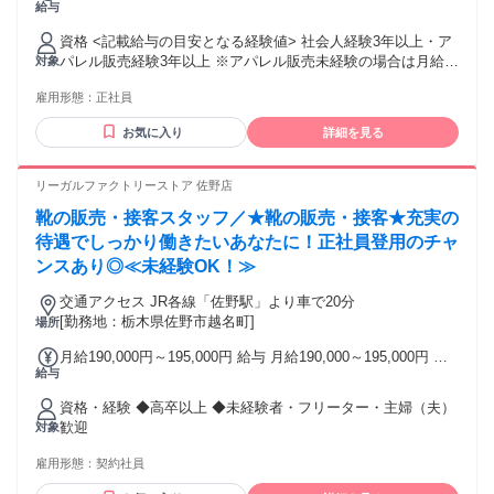
給与
業時間（トータル） 14時間/月 残業代 2万5,788円～3万2,732
円 みなし残業手当14時間分を含む （時間外労働の有無に関わ
資格 <記載給与の目安となる経験値> 社会人経験3年以上・ア
らず、14時間分の時間外手当25,788円～32,732円を支給）
パレル販売経験3年以上 ※アパレル販売未経験の場合は月給
対象
※14時間を越える時間外労働分は割増賃金を別途支給 ※前払
22.5万円〜 <求める人物像> ・ファッションが好きな方 ・チ
い退職金を別途毎月支給(6,380円～8,120円／月) ※給与条件
雇用形態：
正社員
ームワークを大切にし、お客様に寄り添った接客をしたい方
は、ご経験・スキルに応じて検討いたします。記載の金額を
雇用形態問わずカフェなどの飲食、ブライダル、美容業界、
お約束するものではございません。
お気に入り
詳細を見る
営業職など接客や販売のご経験を経て異業種から活躍されて
いる方が多数！ 実際に未経験で入社し3年で店長に抜擢された
スタッフや店舗でVMDやPR業務を任されているスタッフもい
リーガルファクトリーストア 佐野店
ます。
靴の販売・接客スタッフ／★靴の販売・接客★充実の
待遇でしっかり働きたいあなたに！正社員登用のチャ
ンスあり◎≪未経験OK！≫
交通アクセス JR各線「佐野駅」より車で20分
[勤務地：栃木県佐野市越名町]
場所
月給190,000円～195,000円 給与 月給190,000～195,000円 ※
給与
経験・能力による ※試用期間（3～6ヶ月※勤務内容による）
は時給1,100円
資格・経験 ◆高卒以上 ◆未経験者・フリーター・主婦（夫）
歓迎
対象
雇用形態：
契約社員