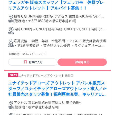
フェラガモ 販売スタッフ／【フェラガモ 佐野プレ
ミアムアウトレット 】アルバイト募集！！
最寄り駅 JR両毛線 佐野駅 アクセス 佐野藤岡ICから7分／佐
野駅から市営バスで20分
[勤務地：〒327-0822栃木県佐野市越名町]
場所
時給1,300円～1,700円 給与 時給 1,300円〜1,700円 時給 アパ
給与
レル経験3年以上1,400円〜1,700円 時給 アパレル未経験者
1,200円〜1,500円 試用・研修 試用・研修の有無：試用・研修
応募資格 ・学歴、年齢、性別不問 ・アパレル販売経験者優遇
期間あり 試用・研修時の雇用条件：本採用時と同じ 試用・研
・第2新卒者歓迎 ・英会話スキル優遇 ・ラグジュアリーコレ
対象
修の詳細情報：※試用期間あり(2ヵ月間) 能力・経験等を十分
クションブランドに挑戦したい方 ・外国人の方もOK (日本語
に考慮の上、弊社規定により決定いたします。
雇用形態：
アルバイト・パート
検定N1以上の方) →現在は日本人のお客様が中心となります。
お客様と日本語でしっかり会話ができ、漢字も読める方をお
お気に入り
詳細を見る
待ちしています！
ユナイテッドアローズ アウトレット 佐野店
ユナイテッドアローズ アウトレット アパレル販売ス
タッフ／ユナイテッドアローズアウトレット求人／正
社員販売スタッフ募集！福利厚生充実、キャリアUP
可能
アクセス 東武佐野線佐野市駅より 車で約6分
[勤務地：栃木県佐野市越名町]
場所