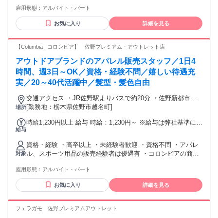
★女性活躍中！ ★20代・30代活躍中のブランド ／ グループ
雇用形態：
アルバイト・パート
他店で働くスタッフの声！ ＼ ★20代女性 アパレルの経験は
ありませんでしたが、 旅行が大好きなので スーツケースとか
お気に入り
詳細を見る
旅行小物を取り扱ってる こちらのお店に興味がありました。
まずは商品の名前や特性を 覚えるまでが大変でしたが 店頭に
立ちながら少しずつ覚えました◎ 接客をしていて分からない
【Columbia | コロンビア】 佐野プレミアム・アウトレット店
ことがあったら 先輩スタッフがすぐに助けてくれるので とて
アウトドアブランドのアパレル販売スタッフ／1日4
も心強いんです！ シフトも希望休など相談に乗ってくれて 働
きやすい職場です♪ ／ 働くスタッフの声！ ＼ ★30代女性 以
時間、週3日～OK／資格・経験不問／嬉しい待遇充
前はブランド服の販売をしていました。 子育てが落ち着いて
実／20～40代活躍中／髪型・髪色自由
きたので また販売の仕事がしたくて… 子供を学童に預けてい
るので ある程度しっかり稼げる上、 勤務日数や時間を調整で
交通アクセス ・JR佐野駅よりバスで約20分 ・佐野新都市バ
きる この仕事に決めました！ 久し振りの仕事復帰だったので
スターミナルより徒歩約3分
[勤務地：栃木県佐野市越名町]
場所
ノルマがないのは本当に助かりました。 でも売り上げをあげ
時給1,230円以上 給与 時給：1,230円～ ※給与は弊社基準に基
れば しっかりと評価もしてもらえます◎ 私服勤務なので自分
給与
づき、経験・能力を考慮し決定します 手当： ・通勤手当（交
の好きな恰好でOK！ 制服に着替える手間もなくてラクです♪
通費全額支給） ・時間外勤務手当（全額支給） ・深夜手当
資格・経験 ・高卒以上 ・未経験者歓迎 ・資格不問 ・アパレ
支給日：月末締め、翌毎月25日
ル、スポーツ用品の販売経験者は優遇有 ・コロンビアの商品
対象
が好きな方 ・アウトドア（※）に興味がある方！ ※キャン
雇用形態：
アルバイト・パート
プ、登山、トレッキング、釣り、スノースポーツ、野外フェ
ス等 ・長期勤務できる方歓迎
お気に入り
詳細を見る
フェラガモ 佐野プレミアムアウトレット