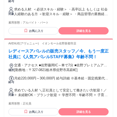
給与
次により判断する。 ・契約期間満了時の業務量 ・勤務成績、
態度 ・能力 ・会社の経営状況 ・従事している業務の進捗状
求める人材: ＜必須スキル・経験＞ ・高卒以上 もしくは 社会
況 ■更新上限：無 所定時間外・休日または深夜労働に対して
人経験のある方 ＜歓迎スキル・経験＞ ・商品管理の業務経験
対象
支払われる割増賃金率 ◆ 法定内時間外勤務時間（1日8時間、
がある方 ・アパレル・ファッション業界で 販売経験がある方
1週40時間以内）なし ◆ 法定外時間外勤務時間（1日8時間、1
雇用形態：
アルバイト・パート
（雇用形態は問いません） ◆お客様に喜んでもらうことが好
週40時間超過） 25％ ◆ 法定外時間外勤務時間（1ヶ月60時間
きな方。 ◆店頭での接客の経験を活かし、 本部への商品提案
超過） 50％ ◆法定休日労働時間 35％ ◆深夜時間 25％ ※
お気に入り
詳細を見る
をしたい方。 ◆将来はバイヤー・PRなどを 目指している方
スキル・経験・前職給与を考慮し決定いたします ※社員割引
も歓迎します。 こんな方を募集しています♪ ・昼間の時間を
制度あり ※残業代は1分単位で支給
有効活用したい主婦の方 （例えば、、家事やお買い物をして
AVENUE(アヴェニュー) イオンモール佐野新都市店
から 出勤→お子様のお迎え前に退勤もできます！） ・長期的
レディースアパレルの販売スタッフ／今、もう一度正
にご勤務いただける方 ・整理整頓が得意な方 （バックヤード
業務未経験も歓迎） ・ファッションが好き、興味関心がある
社員に《人気アパレルSTAFF募集》年齢不問！
方 （アパレル未経験の方も大歓迎です！） ーーーーーーーー
交通・アクセス ■佐野藤岡IC～車で7分 ■佐野プレミアムアウ
ーーーーーーーーーーーーー ◆ブランドの特徴 FREAK'S
トレットすぐそば！ ■佐野新都市バスターミナル～徒歩7分
[勤務地：〒327-0821栃木県佐野市高萩町]
場所
STOREは、モノだけではなく“コト”、 豊かなライフスタイル
の提案を目指しています。 ファッションはもちろん、衣食住
月給220,000円～300,000円 給与詳細 ※基本給・固定残業代の
にまつわる 様々なカルチャーに興味のある方と共に、 自らの
給与
総額 基本給：月給 20万5000円 〜 25万円 固定残業代：あり 1
生活を積極的に楽しみながら、 お客様の笑顔を生み出してい
ヶ月あたり1万5000円 〜 5万円（固定残業時間：1ヶ月あたり
きたいと思っています。 FREAK'S STOREは現在、新しいフ
求めている人材 ＼正社員として安定して働きたい方歓迎！／
5時間） 固定残業時間を超えた勤務時間については別途残業代
ェーズに入りました。 私たちと一緒にFREAK'S STOREを 更
✧ 未経験OK・ブランク歓迎 ✧ 学歴不問・年齢不問 ✧ 子育て
対象
を支給する 【一律手当】 全員に一律で支払われる通勤・皆
に盛り上げていきましょう。
がひと段落した方の仕事復帰も応援します！ ✧ 髪型・髪色自
勤・家族手当金額：なし 全員に一律で支払われるその他手当
雇用形態：
正社員
由／ネイル・ピアスOK ✧ 服装自由・私服勤務OK ⇒あなたら
金額：なし ⭐経験・スキルに応じて昇給有 ⭐交通費月3万円ま
しいおしゃれを楽しみながら働けます✨ 「久しぶりのお仕事
で支給有
お気に入り
詳細を見る
で少し不安…」という方も大丈夫◎ 接客が初めての方や、ア