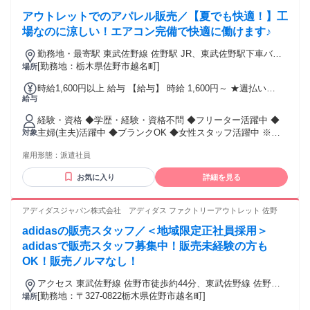
アウトレットでのアパレル販売／【夏でも快適！】工
場なのに涼しい！エアコン完備で快適に働けます♪
勤務地・最寄駅 東武佐野線 佐野駅 JR、東武佐野駅下車バス
15分 車・バイク通勤OK
[勤務地：栃木県佐野市越名町]
場所
時給1,600円以上 給与 【給与】 時給 1,600円～ ★週払い
給与
OK★ 【月収例】 264,000円 時給1,600円×7.5時間x22日＝
264,000円 残業はほとんどありません。 ●交通費別途全額支給
経験・資格 ◆学歴・経験・資格不問 ◆フリーター活躍中 ◆
※面接は佐野アウトレットでの現地面接も可能です。 ※うれ
主婦(主夫)活躍中 ◆ブランクOK ◆女性スタッフ活躍中 ※当
対象
しい給料週払い出来ます！ 【交通費】 車・バイク通勤OK！
社の定年は60歳です(雇用対策法施行規則第1条の3第1項第2号
ガソリン代は全額支給◎
雇用形態：
派遣社員
による)
お気に入り
詳細を見る
アディダスジャパン株式会社 アディダス ファクトリーアウトレット 佐野
adidasの販売スタッフ／＜地域限定正社員採用＞
adidasで販売スタッフ募集中！販売未経験の方も
OK！販売ノルマなし！
アクセス 東武佐野線 佐野市徒歩約44分、東武佐野線 佐野南
口徒歩約48分、ＪＲ両毛線 佐野南口徒歩約48分
[勤務地：〒327-0822栃木県佐野市越名町]
場所