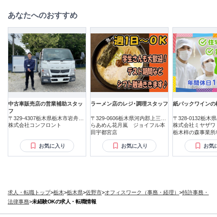
あなたへのおすすめ
中古車販売店の営業補助スタッ
ラーメン店のレジ･調理スタッフ
紙パックワインの
フ
〒329-4307栃木県栃木市岩舟町
〒329-0606栃木県河内郡上三川
〒328-0132栃
静
株式会社コンフロント
町磯岡
らあめん花月嵐 ジョイフル本
株式会社ミヤザワ
田宇都宮店
栃木梓の森事業所/s.
お気に入り
お気に入り
お気
求人・転職トップ
>
栃木
>
栃木県
>
佐野市
>
オフィスワーク（事務・経理）
>
特許事務・
法律事務
>
未経験OKの求人・転職情報