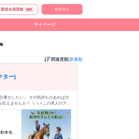
新規会員登録
ログイン
無料
マイページ
報
|
関連度順
新着順
ター)
＼＼⭐この求人のアピ
 お仕事ができます！
付業務（会員様の受付、予約確認、会
自動車免許
ートします。 ✨経験を積ん