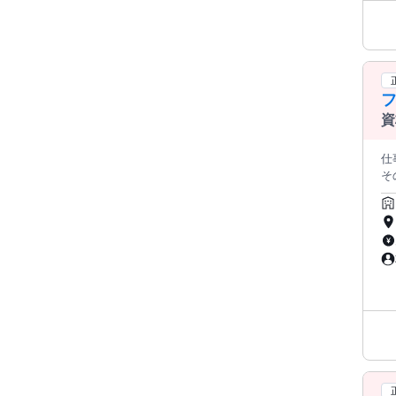
資
信
仕事内容: ✂───────────
その
中
今
も
えてお待ちして
す。
SN
と
て
フォローします。
￣
を楽しむ温
ト
り添う