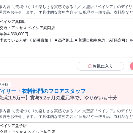
事内容 ＼売場づくりの楽しさを実感できる！／ 大型店『ベイシア』のデイ
せします。 ▼具体的な業務内容 ✅ 日配品や一般食品、衣料品などの品出し・陳列 ✅ トレンドや季節感を
入れたレイアウト作成 ✅ お客様からの商品のお問い合わせ対応 アパレルや雑貨、ホームセンターなどで培った小
ベイシア真岡店
経験が幅広く活かせます。 商品の魅力を引き出す売場づくりをお願いします。 ＼ 地域密着×大手ならではの好
交通・アクセス ベイシア真岡店
ブランドを持つ売上1兆円超グループ ✅ 収入アップのチャンス！賞与の平均実績は5.2ヶ
年俸4,360,000円
分 ✅ 月5千円の独身寮、1.5万～2.5万円の社宅など住宅補助が充実 ✅ 遠方
求めている人材 《 応募資格 》 ■ 高卒以上 ■ 普通自動車免許（AT限定可）
の帰省旅費を実費補助 ✅ 月平均10～20時間の残業＆最大6連休のバケーショ
方 ■ 小売業界での就業経験がある方（業種不問） ＼30代～40代の社員が多数活躍中！
【こんな経験が活かせます！】 ✅ ホームセンターやドラッグストアでの店舗運営経
験 ✅ アパレル、雑貨、家電などの販売・接客経験 ✅ スーパーなど食品業界
経験 ※担当部門や雇用形態は一切不問です！ 「これまでの小売経験を活かして、より
お気に入り
良い待遇の会社へ移りたい」 「将来を見据えて、安定した大手企業で長く働
そんな思いを持つ方をお待ちしています！
正社員
デイリー・衣料部門のフロアスタッフ
社宅1.5万〜】賞与5.2ヶ月の還元率で、やりがいも十分
事内容 ＼売場づくりの楽しさを実感できる！／ 大型店『ベイシア』のデイ
せします。 ▼具体的な業務内容 ✅ 日配品や一般食品、衣料品などの品出し・陳列 ✅ トレンドや季節感を
入れたレイアウト作成 ✅ お客様からの商品のお問い合わせ対応 アパレルや雑貨、ホームセンターなどで培った小
ベイシア益子店
経験が幅広く活かせます。 商品の魅力を引き出す売場づくりをお願いします。 ＼ 地域密着×大手ならではの好
交通・アクセス ベイシア益子店