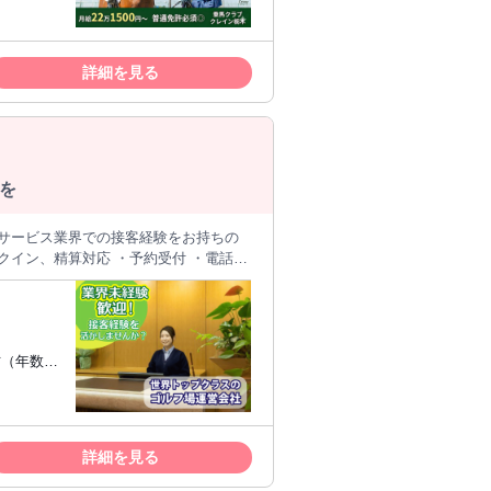
で フロント業務やインストラクターとし
ュニケー
を得られるお仕事です。 ✨ 好き
馬や動物が好きな方であれば 安心してご
詳細を見る
も心配いりません。 お客様に乗
る仕事を
に馬の魅力を多くの方に 広めていきまし
い方
います。 ショッピングセンターなどの
 展開しています。 馬と人との
だけるサービスを心がけています。 ス
を
やサービス業界での接客経験をお持ちの
制や、 年次ごとの研修を通して着実に
くことを期待しています。 【世界
方（年数不
,970コースのうち、 当社が運営する
ルフ場運営会社として、 成長を続けて
がある方
斬新かつ質の高いサービスを追求してい
経験があ
笑顔のために、そして、あなた自身の笑
＝＝＝＝＝＝＝
ビジネス
詳細を見る
とが必要
＝＝＝＝＝＝＝＝＝＝