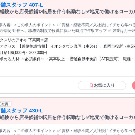
（Rasysa）求人/CMandJOB（シーエムアンドジョブ）/チョキナビ/BeAle/
舗スタッフ 407-L
ンスではなく、 会社として従業員を大切にしています。 休日日数選択制/ノル
容師求人/アットコスメキャリア/美受/iDA 等
い待遇を ご用意しているのはその証拠です！ ＊ 採用担当者よりメッセージ ＊ 資格しか持ってない・ブランク
経験から店長候補✨転居を伴う転勤なし✅地元で働けるローカ
ある… そんな方々も大歓迎！ アクアグループは全国展開の安定基盤のため 教
もしっかり寄り添います！ あなたのご応募をお待ちしております＾＾
＞ ✅ 資格・経験不問／入社後にイチから学べる店長候補の募集です ✅ 入社3年目まで
約4割が店長へ。職務給制度で役職に就いた時点で年収アップ ✅ 残業は月平均7
・希望休は月4日指定OK ✅ 働く場所（全国／エリア限定／転居なし）を毎年選び直せます ───────
クスリのアオキ 下高間木店
容＞ 調剤薬局を併設したドラッグストア『クスリのアオキ』の店舗運営をお
アクセス: 【近隣施設情報】 イオンタウン真岡（車3分）、真岡市役所（車5分）、真
ながら店舗業務を覚えるところからスタート。3カ月ほどで一人立ちする方が
月給196,000円～300,000円
岡井頭公園（車10分） 【近隣学校情報】 芳賀赤十字看護専門学校（車5分）
売場のご案内やレジ対応など。お客様の「これどこ？」に応える、地域に密着した仕事です。 ◆
求める人材: ✨必須条件✨ ・高卒以上 ・普通自動車免許（AT限定可） 職種・業種の経
の陳列・補充 品薄の商品を補充し、見やすく買いやすい売場を保ちます。 ◆発注・在庫管理 自動発注システムを
。チラシ商品や季節商品は売れ行きを見ながら調整します。 医薬品登録販売者の資格は入社後の取得でOK。eラー
験、社会人経験は問いません。医薬品登録販売者の資格は入社後の取得でOK
グでの取得支援があり、取得後は資格手当（月1万円）も支給されます。 ──────────── ＜入社後のステップ
ニングでの取得支援あり）。 ✨こんな方を歓迎します✨ ✩未経験・第二新卒の方（充
 【STEP1】基礎を学ぶ：接客・陳列・発注など店舗運営の基本を習得（目安3
実した教育制度があります） ✩将来は店長や本部など、ステップアップを目
ジメントに挑戦：シフト管理やスタッフ教育へ。階層別研修があるので未経験
方 ✩明るく誠実に人と接することができる方 ✩地域に貢献する仕事がしたい方
お気に入り
長へ ▼ 【STEP3】キャリアを広げる：店長の先には、複数店舗を統括す
ーン希望の方 次世代を担う幹部候補としての採用です。会社と一緒に成長していける
開発・経営企画・生鮮事業など）への道があります 「近くて便利なドラッグストア、かかりつけ薬局」をコンセプ
方をお待ちしています。
に、調剤・食品まで1店舗に集約した店づくりが特徴です。
正社員
舗スタッフ 430-L
経験から店長候補✨転居を伴う転勤なし✅地元で働けるローカ
＞ ✅ 資格・経験不問／入社後にイチから学べる店長候補の募集です ✅ 入社3年目まで