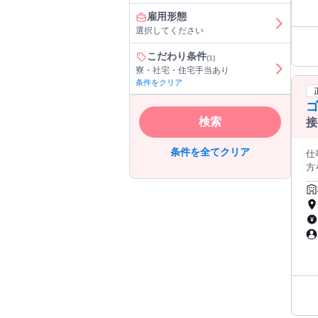
で
雇用形態
て
選択してください
と
応
こだわり条件
(1)
馬
寮・社宅・住宅手当あり
ょう！ ⭐乗馬クラブクレインについて⭐ ￣￣
条件をクリア
に
商
絆
検索
接
タ
条件を全てクリア
仕
方を募集してい
応 ・
方
ステップア
リ
ト
ゴ
い
ま
る
顔
＝＝＝＝＝＝＝