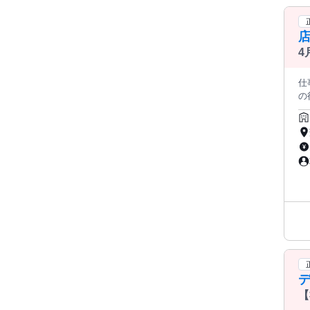
店
4
仕
の
伴
http
店
2
【