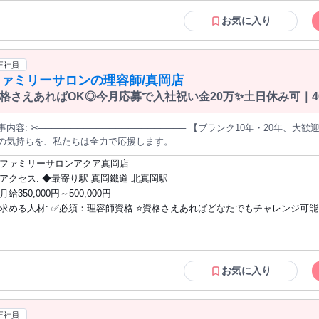
お気に入り
正社員
ファミリーサロンの理容師/真岡店
格さえあればOK◎今月応募で入社祝い金20万✨️土日休み可｜40
なし
──────────── 【ブランク10年・20年、大歓迎！】 「もう一度、ハサミを持ちたい」
気持ちを、私たちは全力で応援します。 ───────────────────────✂ ＼ 40-50代の"復帰組"が多
！ ／ ✦トレンド・SNS発信、一切なし！ ✦指名争いや売上ノルマ、一切なし！
ファミリーサロンアクア真岡店
なら積極採用キャンペーン中 ◁ ■入社祝い金20万円支給 ■1日体験入社も受
アクセス: ◆最寄り駅 真岡鐵道 北真岡駅
…」 ミドル世代の転職は不安がつきもの。 そんなあなたが勇気を持って チ
月給350,000円～500,000円
おります！ --------- 仕事内容 --------- カットやシャンプー、顔剃りなど 理容師としての業務をお任せしま
求める人材: ✅必須：理容師資格 ⭐️資格さえあればどなたでもチャレンジ可能 ◆年齢不
 その他にも店内の清掃や 在庫の管理、発注なども行います。 毎月新規のお客様が安定的に いらっしゃるので、
Sやブログでの 集客活動がなく業務に集中できます✦ ◆まずはできるところから！ いきなりカットをお任せするこ
問(年齢制限ナシ) ◆男女不問 ◆未経験OK ◆経験者歓迎 ◆ブランクのあ
はありません。 まずは笑顔でお客様をお迎えすること、 カラーの塗布、シャ
したい方歓迎 ◆ＷワークOK ◆新卒歓迎(2026年大学・専門・短大卒) ◆第
いけば大丈夫。 マンツーマン体制があり、 レッスン時間も自由に取れるので
◆社会人経験10年以上歓迎 ◆フリーター歓迎 ◆無職(離職者)の方歓迎 ◆再雇
 ＿＿＿＿＿＿＿＿＿＿＿ お客様にもスタッフにも寄り添う。 それがアクアのモットーです。 ￣V￣
バック)歓迎 ◆正社員経験不問 ◆転職回数不問 ◆Uターン・Iターン歓迎 ＼こんな人に
お気に入り
￣￣￣￣￣￣￣ カット専門店のような、 慌ただしい働き方はありません。 
オススメです／ ・訪問美容師／訪問理容師の経験がある ・訪問系からサロ
かいサロンです。 ■幅広いスキルを活かしてやりがいも◎ カットだけでなく、カラーや シャンプー等まで
転職したい ・美容系求人サイトでお仕事をお探しの方 リジョブ/ホットペッ
ータルに担当。 ずーっとカットだけで マンネリ…なんてことはありません。
ーティーワーク/美プロキレイビズ/ビューティーキャリア/リクエストQJナビ
正社員
からこそ、 本来の楽しさを実感できます。 ■スタッフを絶対に使い捨てにしない！ 「切れれば良い」というス