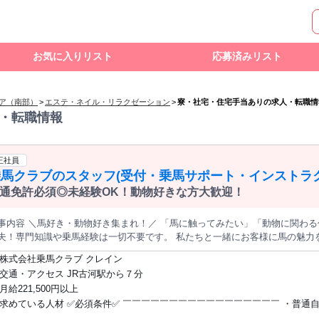
お気に入りリスト
応募済みリスト
リア（南部）
>
エステ・ネイル・リラクゼーション
>
寮・社宅・住宅手当ありの求人・転職情
・転職情報
正社員
乗馬クラブのスタッフ(受付・乗馬サポート・インストラク
通免許必須◎未経験OK！動物好きな方大歓迎！
容 ＼馬好き・動物好き集まれ！／ 「馬に触ってみたい」「動物に関わる仕事がしたい」 その気持ちがあれば大
夫！専門知識や乗馬経験は一切不要です。 私たちと一緒にお客様に馬の魅力を伝えませんか？ 
ルポイント⭐／／ ～～～～～～～～～～～～～～～～～～～～ ✅未経験でも馬の魅力を伝える
株式会社乗馬クラブ クレイン
ストラクター としても活躍できるチャンス◎ ✅充実した手当で安心して 働ける環境です！ ⭐仕事内容⭐
交通・アクセス JR古河駅から７分
￣￣￣￣￣￣￣￣￣￣￣￣￣￣￣￣￣￣￣ ⏩フロントのお仕事 クラブの受
月給221,500円以上
の販売 事務作業全般 ⏩体験乗馬のサポート業務 初めて馬に乗られるお客様の サポートを担当します。 安全
求めている人材 ✅必須条件✅ ￣￣￣￣￣￣￣￣￣￣￣￣￣￣￣￣￣ ・普通
馬を楽しんでいただけるよう、 丁寧にご案内・補助を実施します。 ⏩乗馬インストラクター 指導員資格を取って
員様のレッスンを します。 お客様が安心して乗馬を楽しめるよう 様々な側面からサポ
をお持ちの方 （業務で必要となります） ✅歓迎条件✅ ￣￣￣￣￣￣￣￣￣￣￣￣￣￣