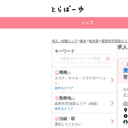
トップ
求人・転職トップ
>
栃木
>
栃木県
>
真岡市/芳賀郡エ
求人
キーワード
職種
(7)
普
エステ・ネイル・リラクゼーショ
ン
条件をクリア
仕事内
丈
勤務地
(1)
ー
真岡市/芳賀郡エリア（南部）
✅将来はイン
条件をクリア
￣
計） 馬具
沿線・駅
に乗
選択してください
会