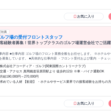
、ステップアップも可能✨ - 経験がない方でも将来的には、経験を積むこと
￣￣￣ ・動物が好きな方 ・馬や乗馬に興味をお持ちの方 ・接客や人とコミ
の 活躍も可能です！ 馬が好きな方、人と接することが好きな方 にとって、充実感
ションを 取ることが好きな方 ・営業経験をお持ちの方 （その経験を活かせます） ・
いう気持ちがあれば大丈夫！✨ - 未経験からでも丁寧に指導いたしますので 
動物と触れ合うことに関心がある方 ✅こんな方にオススメ✅ ￣￣￣￣￣￣￣￣￣￣￣
お気に入り
募いただけます。 先輩スタッフが基礎から 丁寧に教えますので、 乗馬経験がなくて
￣￣￣￣￣￣ ・動物と触れ合う仕事がしたい方 ・お客様に喜んでいただけ
の楽しさを伝え、 素敵な体験を提供する やりがいのあるお仕事です。 一緒
探している方 ・体を動かすことが好きな方 ・新しいことにチャレンジした
V￣￣￣￣￣￣￣￣￣￣￣￣￣￣￣￣￣ 私たちの乗馬クラブでは、お客様
正社員
 乗馬の楽しさや馬との触れ合いの素晴らしさ をお届けすることを大切にして
ゴルフ場の受付フロントスタッフ
業施設内で 乗馬体験や乗馬レッスンを提供し、 多くの方々に馬の魅力を伝える活動も
を育み、初めて馬に触れる方 から経験者まで、幅広い層のお客様に 満足いた
客経験者募集！世界トップクラスのゴルフ場運営会社でご活躍
ッフ一同、お客様の笑顔のために 日々精進しています！
事内容 ■仕事内容 ゴルフ場のフロント業務全般をお任せします。 ※ホテル
ます。 ■具体的な仕事内容 ・フロント受付および案内 ・チェックイン、精算対応 ・予約受付 ・電話対
その他、ゴルフ場運営に関わる業務 ■入社後のイメージ まずは現場業務を通じて、 ゴルフ場運営の基本や当社の
株式会社アコーディア・ゴルフ(関東国際カントリークラブ)
針を理解していただきます。 その後は、先輩スタッフがサポートするOJT体
交通・アクセス 真岡鐵道笹原田駅より 徒歩約12分 ※車・バイク通勤OK
ップできます。 ＝＝＝＝＝＝＝＝＝＝＝＝＝＝＝＝＝＝＝＝ 当社は研修制度も整っており、 入社後のキャ
月給190,000円～270,000円
アパスも充実しています。 これまでの接客経験を活かし、 当社で更に成長いただ
求めている人材 【歓迎】 ・ホテルやサービス業界での接客経験をお持ちの
ップクラスのゴルフ場運営会社として】 日本国内で運営されているゴルフ場約1
ルフ場は約8.75％を占めており、 国内最大級、世界的にもトップクラスのゴ
問） ・スポーツ業界での仕事に興味がある方 ・サービス業界での勤務経験
ます。 ゴルフというスポーツの楽しさ・魅力を提供するため、 私たちは、
・長期的な視野でキャリア形成を望まれる方 ・ホテル、飲食業などでの勤務
す。 当社の価値観・行動指針には「笑顔」と掲げられています。 お客様の
方 ＝＝＝＝＝＝＝＝＝＝＝＝＝＝＝ ※必須：日本で当社業務に従事可能で有効な在
のために。 最高のサービスを提供する仕事・職場を、 ぜひ一緒に創っていきましょう！ ＝＝＝＝＝
留資格（就労ビザ）を保有していること（永住、定住、配偶者ビザなど） ※
お気に入り
＝ ■当社で活躍しているスタッフの「声」が掲載されています。 ぜひご覧ください！
レベルの日本語でのやりとり、社内外とのメールやチャット対応を行えるこ
https://recruit.accordiagolf.com/interview/ ＝＝＝＝＝＝＝＝＝＝