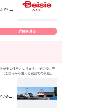
出身者も安心！月1回を上限に年6～12回ま
をお持ちの
ン休暇あり
での実務
詳細を見る
きたい」
得が主な仕事となります。 その後、売
あ
。（異動距離目安 ご自宅から片道50
スを行っています。 地域密着で業績を
車での通勤
バックア