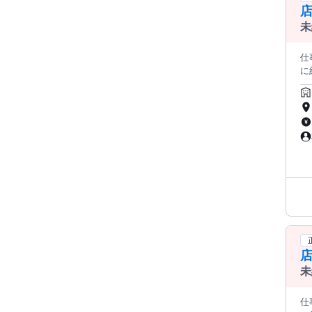
店
タ
も珍し
未
が
に
仕事内容: ＜この求人のポイント
に
み
内
け
けられます。 ◆接客 
商品
導入
ニン
＞
ネ
店
品・
ト
店
未
仕事内容: ＜この求人のポイント