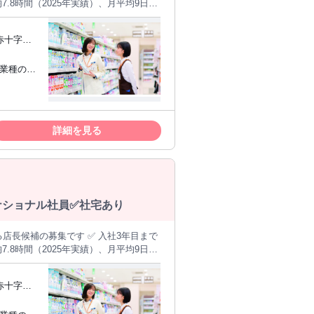
.8時間（2025年実績）、月平均9日休
───── ＜仕事
任せします。最初は先輩のサポートを受
多く、未経験からでも段階的に身につ
（eラー
カ月で一人立ち） ▼ 【STEP2】マ
指したい
でも段階的に学べます。最短3年目で
 ✩UIタ
詳細を見る
るSV、バイヤー、本部（店舗運営・商
るナショナル社員✅社宅あり
.8時間（2025年実績）、月平均9日休
───── ＜仕事
任せします。最初は先輩のサポートを受
多く、未経験からでも段階的に身につ