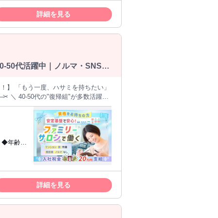
詳細を見る
-50代活躍中｜ノルマ・SNS発
数活躍
 ✦希望次第で土日祝休みもOK◎ ▷
付中 「もう若くないし、転職は厳しいか
ャレンジできるように、 弊社は制度を整
る方・復職
ンプーなど、 少しずつ感覚を取り戻し
二新卒歓迎
 あなたのペースに寄り添って、 優しく
用(カム
詳細を見る
アクアは地域に密着した、 ちょっと会話
ンワークに
パービュ
 会話を楽しみ、お客様一人ひとりに 寄
/らしさ