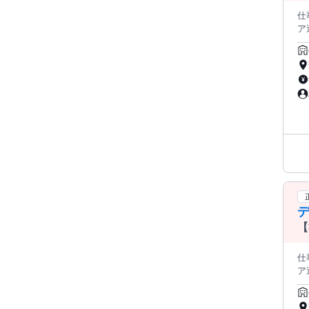
仕
ア運営をお任
取り
売
を実現 ／ ✅ カインズなど有名
月
で
／ 
【
仕
ア運営をお任
取り
売