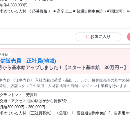
ブランドを持つ売上1兆円超グループ ✅ 収入アップのチャンス！賞与の平均実績は5.2ヶ
年俸4,360,000円
分 ✅ 月5千円の独身寮、1.5万～2.5万円の社宅など住宅補助が充実 ✅ 遠方
求めている人材 《 応募資格 》 ■ 高卒以上 ■ 普通自動車免許（AT限定可）
の帰省旅費を実費補助 ✅ 月平均10～20時間の残業＆最大6連休のバケーショ
方 ■ 小売業界での就業経験がある方（業種不問） ＼30代～40代の社員が多数活躍中！
【こんな経験が活かせます！】 ✅ ホームセンターやドラッグストアでの店舗運営経
験 ✅ アパレル、雑貨、家電などの販売・接客経験 ✅ スーパーなど食品業界
経験 ※担当部門や雇用形態は一切不問です！ 「これまでの小売経験を活かして、より
お気に入り
良い待遇の会社へ移りたい」 「将来を見据えて、安定した大手企業で長く働
そんな思いを持つ方をお待ちしています！
正社員
舗販売員 正社員(地域)
月から基本給アップしました！【スタート基本給 30万円～】
事内容 《仕事内容》 入社当初は荷受・品出し、レジ、接客販売等の基本の習
管理、店舗スタッフの採用・人財育成等の店舗マネジメント業務を行います。 《ご自宅から通える範囲での異動が
ます》 当社のホームページから、ご自宅から近隣の事業所を確認してください
グラントマト 芳賀店
内） https://www.grantomato.jp/store/grantomato.html 《当社について》 当社は農業関連商品から食品・生活必
交通・アクセス 道の駅はがから徒歩7分
品まで扱う店舗「グラントマト」「業務スーパー」の運営や、農業支援サービ
月給300,000円～380,000円
ばし、2022年に株式上場。業務拡大のため正社員を応募します。
求めている人材 【正社員募集】 《必須》 1、要普通自動車免許 2、自家用
《歓迎》 小売業未経験の方でも社内トレーニングプログラムと、先輩社員が
ップいたします。