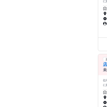
に
み
内
け
けられます。 ◆接客 
商品
導入
ニン
＞
ネ
店
品・
ト
店
未
仕事内容: ＜この求人のポイント
に
み
内
け
けられます。 ◆接客 