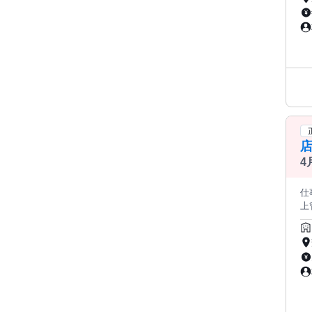
を実現 ／ ✅ カインズなど有名
月
で
／ 
店
4
仕
上
り
ｋｍ圏
需
伸