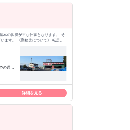
el or
基本の習得が主な仕事となります。 そ
いて》 転居を
してください。
ます。 地域密着で業績を伸ばし、
車での通勤
バックア
詳細を見る