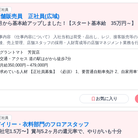
となります Must be able to read, write, and speak Japanese at a business lev
higher ＝＝＝＝＝＝＝＝＝＝＝＝＝＝＝ チームワークを大切にできる方をお待ちして
正社員
います。 興味を持っていただけた方は、ぜひお気軽にご応募ください！
舗販売員 正社員(広域)
月から基本給アップしました！【スタート基本給 35万円～】
事内容 《仕事内容について》 入社当初は荷受・品出し、レジ、接客販売等の
後、売上管理、店舗スタッフの採用・人財育成等の店舗マネジメント業務を行います。 《勤務先につ
う異動先は全事業所が対象となります。詳しくは、当社ホームページを確認
グラントマト 芳賀店
s://www.grantomato.jp/store/grantomato.html 《当社について》 当社は農業関連商品から食品・生活必需品まで扱う
交通・アクセス 道の駅はがから徒歩7分
舗「グラントマト」「業務スーパー」の運営や、農業支援サービスを行ってい
月給350,000円～479,000円
022年に株式上場。業務拡大のため正社員を応募します。
求めている人材 【正社員募集】 《必須》 1、要普通自動車免許 2、自家用
《歓迎》 小売業未経験の方でも社内トレーニングプログラムと、先輩社員が
ップいたします。
お気に入り
正社員
デイリー・衣料部門のフロアスタッフ
社宅1.5万〜】賞与5.2ヶ月の還元率で、やりがいも十分