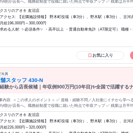
約4割が店長へ。職務給制度で役職に就いた時点で年収アップ ✅ 残業は月平均7
・希望休は月4日指定OK ✅ 働く場所（全国／エリア限定／転居なし）を毎年選び直せます ───────
クスリのアオキ 友沼店
容＞ 調剤薬局を併設したドラッグストア『クスリのアオキ』の店舗運営をお
アクセス: 【近隣施設情報】 野木町役場（車3分）、野木駅（車3分）、古河赤十字病
ながら店舗業務を覚えるところからスタート。3カ月ほどで一人立ちする方が
月給196,000円～300,000円
院（車10分） 【近隣学校情報】 白鴎大学（車15分）
売場のご案内やレジ対応など。お客様の「これどこ？」に応える、地域に密着した仕事です。 ◆
求める人材: ✨必須条件✨ ・高卒以上 ・普通自動車免許（AT限定可） 職種・業種の経
の陳列・補充 品薄の商品を補充し、見やすく買いやすい売場を保ちます。 ◆発注・在庫管理 自動発注システムを
。チラシ商品や季節商品は売れ行きを見ながら調整します。 医薬品登録販売者の資格は入社後の取得でOK。eラー
験、社会人経験は問いません。医薬品登録販売者の資格は入社後の取得でOK
グでの取得支援があり、取得後は資格手当（月1万円）も支給されます。 ──────────── ＜入社後のステップ
ニングでの取得支援あり）。 ✨こんな方を歓迎します✨ ✩未経験・第二新卒の方（充
 【STEP1】基礎を学ぶ：接客・陳列・発注など店舗運営の基本を習得（目安3
実した教育制度があります） ✩将来は店長や本部など、ステップアップを目
ジメントに挑戦：シフト管理やスタッフ教育へ。階層別研修があるので未経験
方 ✩明るく誠実に人と接することができる方 ✩地域に貢献する仕事がしたい方
お気に入り
長へ ▼ 【STEP3】キャリアを広げる：店長の先には、複数店舗を統括す
ーン希望の方 次世代を担う幹部候補としての採用です。会社と一緒に成長していける
開発・経営企画・生鮮事業など）への道があります 「近くて便利なドラッグストア、かかりつけ薬局」をコンセプ
方をお待ちしています。
に、調剤・食品まで1店舗に集約した店づくりが特徴です。
正社員
舗スタッフ 430-N
経験から店長候補｜年収例900万円(10年目)✨全国で活躍す
＞ ✅ 資格・経験不問／入社後にイチから学べる店長候補の募集です ✅ 入社3年目まで
約4割が店長へ。職務給制度で役職に就いた時点で年収アップ ✅ 残業は月平均7
・希望休は月4日指定OK ✅ 働く場所（全国／エリア限定／転居なし）を毎年選び直せます ───────
クスリのアオキ 友沼店
容＞ 調剤薬局を併設したドラッグストア『クスリのアオキ』の店舗運営をお
アクセス: 【近隣施設情報】 野木町役場（車3分）、野木駅（車3分）、古河赤十字病
ながら店舗業務を覚えるところからスタート。3カ月ほどで一人立ちする方が
月給226,000円～320,000円
院（車10分） 【近隣学校情報】 白鴎大学（車15分）
売場のご案内やレジ対応など。お客様の「これどこ？」に応える、地域に密着した仕事です。 ◆