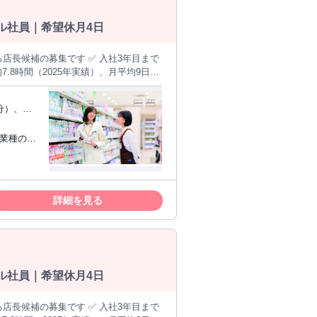
髪書房の美
マなし/入社祝い金あり など業界内で
ル社員｜希望休月4日
育体制もバッチリです✨️ あなたの不安
.8時間（2025年実績）、月平均9日休
───── ＜仕事
任せします。最初は先輩のサポートを受
多く、未経験からでも段階的に身につ
（eラー
カ月で一人立ち） ▼ 【STEP2】マ
指したい
でも段階的に学べます。最短3年目で
 ✩UIタ
詳細を見る
るSV、バイヤー、本部（店舗運営・商
ル社員｜希望休月4日