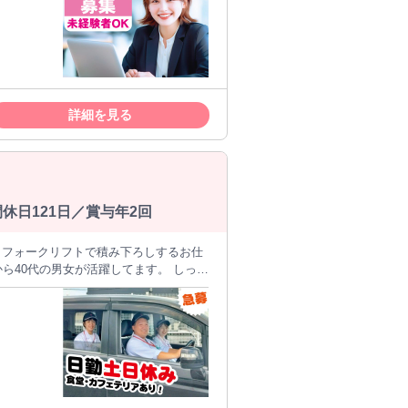
お問い合わせもお気軽に！ 入社日も相談
詳細を見る
休日121日／賞与年2回
方にもおすすめ！ 繁忙期は残業
。 - ≪社食＆コーヒー
ー無料、食堂、カフェ完備など 福利厚
 建屋