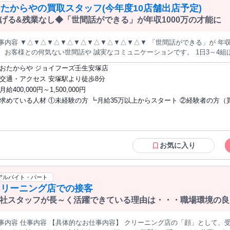
すく、 プライベートの予定も立てやすい環境です。 【あなたの「これから」に寄り添
たからやの買取スタッフ(今年度10店舗出店予定)
だ衣類を預かる場所ではなく、地域の皆さまに驚きと笑顔を届ける拠点として展開しています
います】 半年に1回、社員との面談を行っています。 「子供が成長したから
サービスをはじめとした遊び心のある企画を通じて、 お客様との接点を大切にしています。 
げる&残業なし◆「世間話ができる」が年収1000万の才能に
、 『また来たくなる仕掛け』を考え続けることで、 地域とのつながりを大切
し時間を増やしたい」 などの生活環境の変化も、ぜひ気軽にお話しください
 運営は、クリーニング事業229店舗、コインランドリー事業70店舗を展開する 株式会社ユーゴーで
ばらんに相談できる環境づくりを 何よりも大切にしています。
容 ▼△▼△▼△▼△▼△▼△▼△▼△▼△▼ 「世間話ができる」が 年収1000万の才能になる仕事。 大切なの
tps://www.u-go.jp/company/index.html#history ＜受付/入社後最初にお任せするのは…カウンターでお預かりした
お客様との何気ない世間話や 誠実なコミュニケーションです。 1日3～4組ほどの来客を丁寧に接客し 信頼してい
類のタグ付けから！＞ タグ付けは、クリーニング品の分別やお渡し時の 取り
ちよくコミュニケーションを取れる方が ここでは驚くほど活躍しています。
衣類の知識と料金パターンを覚えましょう！ 先輩スタッフがお客様から衣類
おたからや ジョイフーズ壬生安塚店
△▼△▼△▼△▼△▼△▼△▼△▼ 業界最大手「買取専門店おたからや」 の店舗運営をお任せします。 ご来店
ら覚えてくださいね◎ 最初は笑顔でご挨拶ができればOKです！ ＜受付/勤務中も自分のペースで♪＞ ※店舗によっ
交通・アクセス 安塚駅より徒歩8分
たお客様の貴金属やブランド品を 査定・買取するお仕事です。 ✅ 100％完全反響スタイル チラシやWEBを見て来
は１名体制での受付です。 入社後は、しっかり研修を受けたうえでの 店舗接
月給400,000円～1,500,000円
れたお客様の対応のみ。 電話営業や飛び込み営業は一切ありません。 ✅ 世間話が最大の武器 何気ない雑談を楽し
工場への集荷受け渡し時間は 各店舗で決まっており、受け渡し時間を守れば
求めている人材 ①未経験の方 ┗月給35万以上からスタート ②経験者の方（買取スタ
方なら大丈夫。 商品知識などは働きながら身に付けられます。 ✅ サービス業出身者が大活躍中 「接客は好きだけ
ことができます。 ＜受付/助け合いの精神は全員が持っています＞ 一人立ちしてからも、初めて出会う衣類を
収入が少ない...。」 そんな悩みを抱え、転職してきた方々が活躍中です。 【明確なキャリアステップ】 社歴や年
ッフ経験・半年以上目安） ┗月給40万以上からスタート 〈こんな方々、大歓迎〉 ・
付することがよくあります。 その場にいる社員や社内チャット、 他店舗ス
関係なく 成果に応じてスピーディーにキャリアアップできます。 STEP1：店舗スタッフ 自宅からの通勤圏内の店
とにかく稼ぎたい方 ・世間話が好きな方 ・残業はしたくない方 ・公私とも
ので 周りのスタッフにたくさん頼ってくださいね。 皆嫌な顔ひとつせず、助
で査定・買取業務をしていただきます。 まずは接客や業務の流れを覚えてい
せたい方 ・早期にキャリアアップしたい方
ッフと2名体制なのでご安心ください。 ※未経験者はここからスタート STEP2：店長・マネージャー 査定・買取
お気に入り
務に加えて店舗 エリアの責任者として管理や教育に携わっていただきます。
らっしゃいます。 ※買取店などでの経験者の方は 経歴によってこのポジシ
TEP3：ゼネラルマネージャー 複数店舗を統括するポジションとなり 店舗
アルバイト・パート
ただきます。 ※幹部ポジションへの道も用意されています。 【当社について】 ＝＝＝＝＝＝＝＝＝＝＝＝＝＝＝
クリーニング店での接客
の経営で コロナ禍からわずか4年で20店舗へ。 ＝＝＝＝＝＝＝＝＝＝＝＝＝＝＝
代理店を経営しておりましたが 2020年、コロナ禍という大きな転換期を迎えまし
社スタッフが長～く活躍できている理由は・・・職場環境の良
。 その逆風を「新たな挑戦へのチャンス」と捉え 買取専門店『おたからや』
ドは、業界でも群を抜いています。 1号店の亀戸店オープンからわずか半年で5店舗を展開。 そして2026年現
事内容 仕事内容 【具体的なお仕事内容】 クリーニング店の「顔」として、
、東京・千葉・栃木・茨城の4エリアで 計20店舗以上を運営するまでに成長しました。 2026年、さ