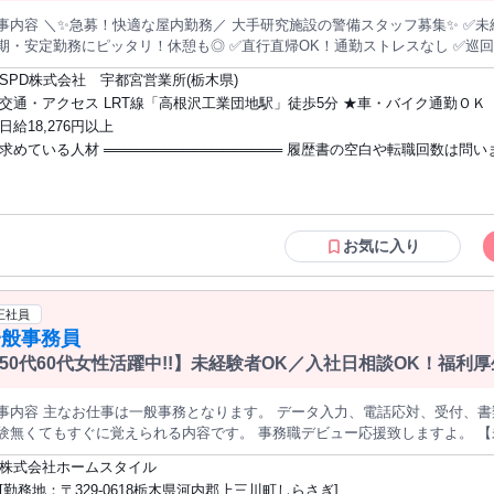
内容 ＼✨急募！快適な屋内勤務／ 大手研究施設の警備スタッフ募集✨ ✅未経験OK！週2日～ムリなくスタート ✅
期・安定勤務にピッタリ！休憩も◎ ✅直行直帰OK！通勤ストレスなし ✅巡回＋座り
 】 ・来訪者の受付（名簿記入） ・施設内のご案内 ・巡回、立哨など ※施設内の敷地が広いため 一部の巡回業務
SPD株式会社 宇都宮営業所(栃木県)
ます 普通自動車免許をお持ちの方歓迎 むずかしい作業はなく 未経験の方でも覚えやすい内容です 【
交通・アクセス LRT線「高根沢工業団地駅」徒歩5分 ★車・バイク通勤ＯＫ
験より意欲を大切に 】 50代・60代から 未経験スタートの方も在籍。 経験を問わず活
日給18,276円以上
てもOK！ アルバイト・派遣中心だった方も 安定して続けられています。 「年齢や経験が不安」 「新しい仕事に
求めている人材 ══════════════════ 履歴書の空白や転職回数は問
出せない」 そんな方も安心して始められる職場です。 【 働く人からも好評の職場 】 コツコツ取り組める業務が
。 ムリなく続けやすく、 長く活躍しているスタッフも多数✨ ⛳ご応募・お問合せはお気軽に 質問だけ・相談だけ
「最後の転職」として選ばれています。 “等身大のあなた”で活躍しませんか
もOK ▶▶0800-080-1018（通話料無料）
══════════════════ ★未経験OK・WワークOK ★曜日固定も相談可能 ✅学歴
不問 ✅フリーター歓迎 ✅ブランクOK ✅長期勤務できる方歓迎 ✅普通自動車
持ちの方 ※業務内容に応じて使用します ⛳正社員・契約社員 アルバイト・パートなど
お気に入り
前職の雇用形態は一切不問
正社員
一般事務員
50代60代女性活躍中!!】未経験者OK／入社日相談OK！福利
事内容 主なお仕事は一般事務となります。 データ入力、電話応対、受付、書
無くてもすぐに覚えられる内容です。 事務職デビュー応援致しますよ。 【未経験者大歓迎】 研修期間があるので
も大丈夫です。 知識・経験を積んで頂くと給与もアップします。 服装自由・ヘアカラーやネイルOKなの
株式会社ホームスタイル
意致します。 【こんな方におススメ】 ・事務職のお
[勤務地：〒329-0618栃木県河内郡上三川町しらさぎ]