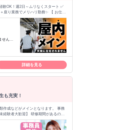
業務でメリハリ勤務✨ 【 お仕事
躍しています。 正社員経験が
いません！
！
免許をお
詳細を見る
厚生も充実！
類作成などがメインとなります。 事務