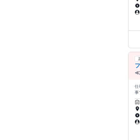
仕事探してる方… 
の正社員勤務 【通勤に関
ン
に応
≪
仕事内
事で
りフォロ
能 ━━━━━━━━━━━━━━━━━━ 【アピールポイント】 ≪しっかり休めて、ちゃんと稼げる≫ 週休2日(土日
休
も
あ
生も
な仕
走