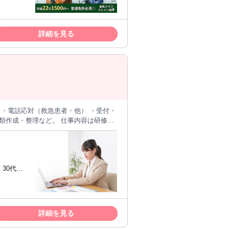
で フロント業務やインストラクターとし
ュニケー
を得られるお仕事です。 ✨ 好き
馬や動物が好きな方であれば 安心してご
詳細を見る
も心配いりません。 お客様に乗
る仕事を
に馬の魅力を多くの方に 広めていきまし
い方
います。 ショッピングセンターなどの
 展開しています。 馬と人との
だけるサービスを心がけています。 ス
 ・電話応対（救急患者・他） ・受付・
類作成・整理など。 仕事内容は研修期
安心して下さい。PCを使って簡単な入
30代、
詳細を見る