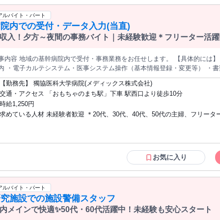
アルバイト・パート
院内での受付・データ入力(当直)
収入！夕方～夜間の事務バイト｜未経験歓迎＊フリーター活躍
事内容 地域の基幹病院内で受付・事務業務をお任せします。 【具体的には】
内 ・電子カルテシステム・医事システム操作（基本情報登録・変更等） ・書
でしっかりと教えますので、医療機関での勤務やデータ入力の経験がない方も
【勤務先】 獨協医科大学病院(メディックス株式会社)
作業ができる方であれば対応できる業務内容です。
交通・アクセス 「おもちゃのまち駅」下車 駅西口より徒歩10分
時給1,250円
求めている人材 未経験者歓迎 ＊20代、30代、40代、50代の主婦、フリータ
年活躍中！
お気に入り
アルバイト・パート
研究施設での施設警備スタッフ
内メインで快適✨50代・60代活躍中！未経験も安心スタート