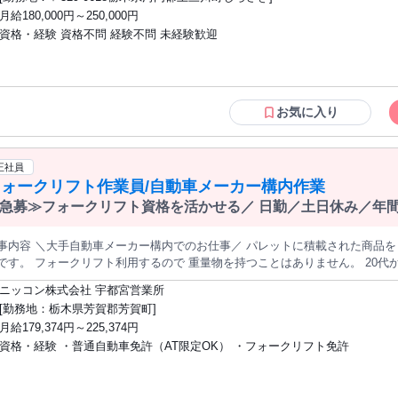
・事務経験を活かしたい方 ・50代、60代の女性在籍中 ・基本、週休2日制 ・転勤なし！地元で安定
月給180,000円～250,000円
して】 勤務地は宇都宮市上三川町しらさぎ1丁目37-1 【応募方法について】 WEB応募よりエ
資格・経験 資格不問 経験不問 未経験歓迎
トリーください 24時間受付中です お電話でのお仕事内容や、 採用に関する
じます。 TEL.0285-39-8401
お気に入り
正社員
フォークリフト作業員/自動車メーカー構内作業
急募≫フォークリフト資格を活かせる／ 日勤／土日休み／年間
容 ＼大手自動車メーカー構内でのお仕事／ パレットに積載された商品を フォークリフトで積み下ろしするお仕
す。 フォークリフト利用するので 重量物を持つことはありません。 20代から40代の男女が活躍してます。 しっか
ーしますので安心して下さい。 完全週休2日（毎週土曜・日曜休み） 年間休日121日 有給休暇100％消化も可
ニッコン株式会社 宇都宮営業所
[勤務地：栃木県芳賀郡芳賀町]
み)で、年に3回の 大型連休もあります！年間休日は121日！ お休みもしっかり欲しい
月給179,374円～225,374円
ありますが、 残業代は1分単位で別途支給します。 昇給や賞与もバッチリ！収入面も安心です
資格・経験 ・普通自動車免許（AT限定OK） ・フォークリフト免許
り／快適なオフィス≫ 100円〜の置き型社食、ウォーターサーバー、 コーヒ
充実しています。 「働きやすさ」に本気で取り組む職場です。 ━━━━━━━━━━━━━━━━━━ 【具体的
事内容】 ・フォークリフト作業 ・自動車の建屋への入出庫、 駐車場所のレイアウト変更、移動作業 ・自動車の自
業務（顧客構内など） ・お客様との調整、問い合わせ対応 ・簡単なPC入力作業 お客様からお預かりした車を