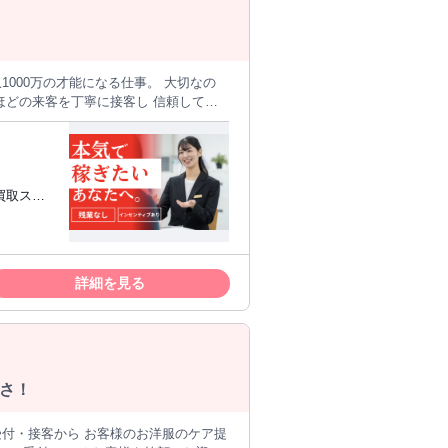
。 ジャンケンによる割
、もう少
安定した品質を土台
にした、 地域に根ざすサービスを提供
。 ざっく
違いトラブルを防ぐ大切な作業。 まず
をお預かりするので、 じっくり観察し
客スタート！ お客様から預かった衣類
◎ 接客のお仕事ながらも、自分のペー
タッフへの電話相談で解決することが多
に充実さ
け合うスタッフばかり なのでご安心を
ただきます。 覚えていただくまでは他
詳細を見る
 最短半年でキャリアアップされた方も
ョンからのスタートも可能です。
の運営管理や新規出店、組織編制に携わっ
さ！
のFC運営をスタート。 そこからの成長
受付・接客から お客様のお洋服のケア提
らなる成長へ。