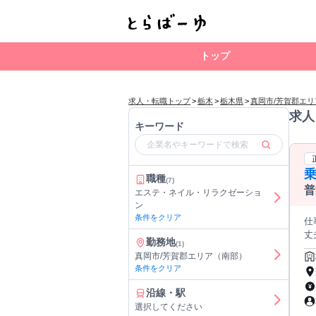
トップ
求人・転職トップ
>
栃木
>
栃木県
>
真岡市/芳賀郡エ
求人
キーワード
職種
(7)
普
エステ・ネイル・リラクゼーショ
ン
条件をクリア
仕事内
丈
勤務地
(1)
ー
真岡市/芳賀郡エリア（南部）
✅将来はイン
条件をクリア
￣
計） 馬具
沿線・駅
に乗
選択してください
会