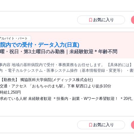
、ステップアップも可能✨ - 経験がない方でも将来的には、経験を積むこと
￣￣￣ ・動物が好きな方 ・馬や乗馬に興味をお持ちの方 ・接客や人とコミ
の 活躍も可能です！ 馬が好きな方、人と接することが好きな方 にとって、充実感
ションを 取ることが好きな方 ・営業経験をお持ちの方 （その経験を活かせます） ・
いう気持ちがあれば大丈夫！✨ - 未経験からでも丁寧に指導いたしますので 
動物と触れ合うことに関心がある方 ✅こんな方にオススメ✅ ￣￣￣￣￣￣￣￣￣￣￣
お気に入り
募いただけます。 先輩スタッフが基礎から 丁寧に教えますので、 乗馬経験がなくて
￣￣￣￣￣￣ ・動物と触れ合う仕事がしたい方 ・お客様に喜んでいただけ
の楽しさを伝え、 素敵な体験を提供する やりがいのあるお仕事です。 一緒
探している方 ・体を動かすことが好きな方 ・新しいことにチャレンジした
V￣￣￣￣￣￣￣￣￣￣￣￣￣￣￣￣￣ 私たちの乗馬クラブでは、お客様
アルバイト・パート
 乗馬の楽しさや馬との触れ合いの素晴らしさ をお届けすることを大切にして
院内での受付・データ入力(日直)
業施設内で 乗馬体験や乗馬レッスンを提供し、 多くの方々に馬の魅力を伝える活動も
を育み、初めて馬に触れる方 から経験者まで、幅広い層のお客様に 満足いた
曜・祝日・第3土曜日のみ勤務｜未経験歓迎＊年齢不問
ッフ一同、お客様の笑顔のために 日々精進しています！
事内容 地域の基幹病院内で受付・事務業務をお任せします。 【具体的には】
内 ・電子カルテシステム・医事システム操作（基本情報登録・変更等） ・書
でしっかりと教えますので、医療機関での勤務やデータ入力の経験がない方も
【勤務先】 獨協医科大学病院(メディックス株式会社)
作業ができる方であれば対応できる業務内容です。
交通・アクセス 「おもちゃのまち駅」下車 駅西口より徒歩10分
時給1,250円
求めている人材 未経験者歓迎 ＊扶養内・副業・Wワーク希望歓迎！ ＊20代、
40代、50代の主婦、フリーター、中高年活躍中！
お気に入り