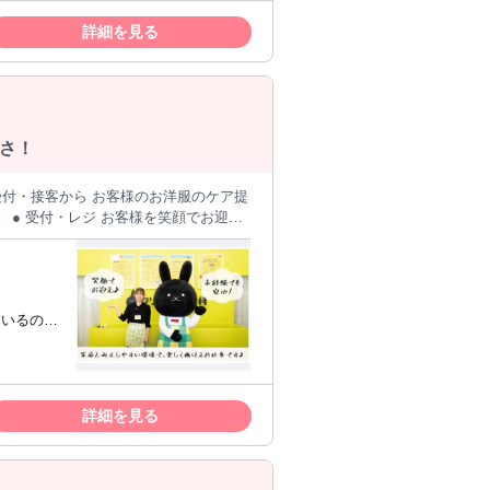
メーカー構内に
詳細を見る
更いたしました。 （旧社名：日
さ！
受付・接客から お客様のお洋服のケア提
迎え
 毎日のお買い物感覚でピッと押すだけ
材や女性物のお洋服も多いため、 丁寧
ているの
ケアメニューを一緒に選んで差し上げま
なんと9
などを覚えましょう。 ● お渡
綺麗にしてくれてありがとう」の言葉
のあるマ
のやりがいです。 ● 合間時間
ことが好き
詳細を見る
自分のペースで進められる作業も お任
 スタッ
両立を大切にする、株式会社ユーゴーの
調整しや
黄色を基調とした店舗デザインが特徴。