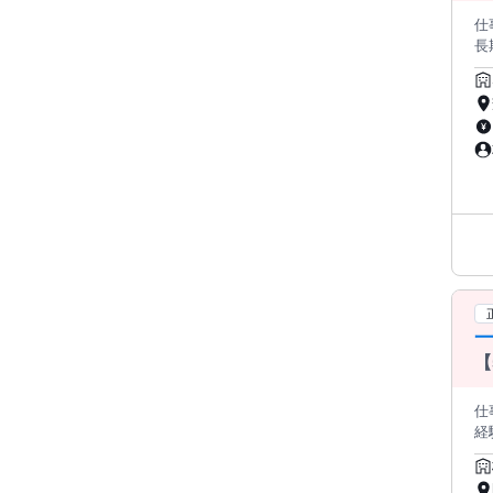
仕事
長
内容
は車両を使用し
経
なく
踏み
中心
で
【
仕
経験
経験無くて
で、 おしゃれも楽しみながら働けます！ 昼食（無料）はこちら用