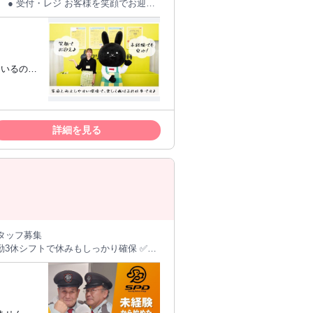
迎え
5月の京成立石店を皮切りに 下総中山、
 毎日のお買い物感覚でピッと押すだけ
生まれているということです。 社歴
材や女性物のお洋服も多いため、 丁寧
た「集客
からでも最短距離で プロへと成長でき
ているの
ケアメニューを一緒に選んで差し上げま
か？
なんと9
などを覚えましょう。 ● お渡
綺麗にしてくれてありがとう」の言葉
のあるマ
のやりがいです。 ● 合間時間
ことが好き
詳細を見る
自分のペースで進められる作業も お任
 スタッ
両立を大切にする、株式会社ユーゴーの
調整しや
黄色を基調とした店舗デザインが特徴。
。 ジャンケンによる割
、もう少
安定した品質を土台
にした、 地域に根ざすサービスを提供
。 ざっく
タッフ募集
勤3休シフトで休みもしっかり確保 ✅実
違いトラブルを防ぐ大切な作業。 まず
代・60代・70代活躍中！年齢不問
をお預かりするので、 じっくり観察し
客スタート！ お客様から預かった衣類
◎ 接客のお仕事ながらも、自分のペー