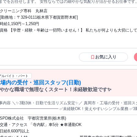
でをお任せします。 女性ならではの細やかな気配りが活かせるお仕事です。 ● 受付・レジ お客様を笑顔でお
たちの勢いは止まりません。 2026年内の目標は、年間13店舗の新規出店。 
、お預かりする点数を確認。 レジ操作はタッチパネル式でとても簡単です！
町、小山（栃木県）など 人気エリアへの進出が続々と決定しています。 ▼あなたにお伝えしたいこと 店舗が増え
クリーニング専科 丸林店
で、 機械やパソコンが苦手な方もご安心ください。 ● 検品（衣類のチェック） お預かりした衣類に「シミ」や
けるということは それだけ新しい「ポスト（店長・マネージャー）」 が次々に
[勤務地：〒329-0111栃木県下都賀郡野木町]
ほつれ」、 「ボタン取れ」などがないか一緒に確認します。 デリケートな素
関わらず意欲のある若手には どんどんチャンスを任せていくのが当社のスタイル。 広告代理店経営で培っ
時給1,150円～1,250円
しい取り扱いをお願いしています。 ● お客様に寄り添ったメニューのご案内 「このシミは落ちるかな？」「大
ノウハウ」と、リユース業界の「勢い」。 この両輪があるからこそ、未経験
資格 【学歴・経験・年齢は一切問いません！】 私たちが何よりも大切にし
に着たい」 そんな毎日のちょっとしたお洗濯のお悩みに合わせて、 最適な
環境があります。 急成長中の組織で、あなた自身の可能性を試してみません
ます。 これは工場や店舗でのお渡しミスを防ぐ大切な
は、 スキルよりも「明るい挨拶」ができること。 現在活躍中のスタッフも、
業。 家事の延長のような感覚でスタートできるので、 まずはここから、衣類の種類
割以上が 未経験からのスタートです！ 【こんな方が元気に活躍しています】 ● 子育
・コミュニケーション 仕上がったお品物を笑顔でお返しします。 「いつも
てや家事と仕事を両立したい主婦(夫)さん ● お仕事復帰を目指す、ブランク
、 ご近所の女性のお客様との何気ない世間話など、 温かいコミュニケーションが一番
マさん ● 無理なく働きたい20代・30代・40代の方 ● 接客が好き、人と話す
お気に入り
店舗清掃 接客の合間には、お客様を気持ちよく迎えるための 店内清掃など、
方 【お互い様の精神で、急なお休みも対応】 お子様の学校行事や家庭の急な都合な
ます。お掃除やキレイ好きな方にピッタリです。 229店舗展開の安定企業！遊び心と高品質を両立した革新的なク
どは、 遠慮なく相談してください。 「困ったときはお互い様」という意識が
ーニング店◎ コンセプトは、日本一楽しいクリーニング店 楽しさと品質の
フ全員に根付いているため、フォロー体制は バッチリです。固定休や連休も
アルバイト・パート
リーニングブランドです。 従来のクリーニング店のイメージを覆す、 黒と
すく、 プライベートの予定も立てやすい環境です。 【あなたの「これから」に寄り添
場内の受付・巡回スタッフ(日勤)
だ衣類を預かる場所ではなく、地域の皆さまに驚きと笑顔を届ける拠点として展開しています
います】 半年に1回、社員との面談を行っています。 「子供が成長したから
サービスをはじめとした遊び心のある企画を通じて、 お客様との接点を大切にしています。 
やかな職場で無理なくスタート！未経験歓迎です✨
、 『また来たくなる仕掛け』を考え続けることで、 地域とのつながりを大切
し時間を増やしたい」 などの生活環境の変化も、ぜひ気軽にお話しください
 運営は、クリーニング事業229店舗、コインランドリー事業70店舗を展開する 株式会社ユーゴーで
ばらんに相談できる環境づくりを 何よりも大切にしています。
事内容 ＼✨3勤3休・日勤で生活リズム安定✨／ 真岡市・工場の受付・巡回ス
tps://www.u-go.jp/company/index.html#history ＜受付/入社後最初にお任せするのは…カウンターでお預かりした
━━━━━━━━━━━━━━━ ✅未経験OK！覚えやすいシンプル業務 ✅3
類のタグ付けから！＞ タグ付けは、クリーニング品の分別やお渡し時の 取り
8h＋休憩4hで体への負担少なめ ✅車通勤OK・直行直帰でラクラク勤務 ✅50
衣類の知識と料金パターンを覚えましょう！ 先輩スタッフがお客様から衣類
SPD株式会社 宇都宮営業所(栃木県)
━━━━━━━━━━━━ 【お仕事内容】 工事中工場内での 受付・巡回業務をお任せします。 ・受付 ・敷
ら覚えてくださいね◎ 最初は笑顔でご挨拶ができればOKです！ ＜受付/勤務中も自分のペースで♪＞ ※店舗によっ
交通・アクセス 「寺内駅」車5分 ★車通勤OK
を徒歩や車で巡回 （1時間に1回） 工場内外の敷地が広く、 一部巡回では車両を使用するため、 普通自動車免許
は１名体制での受付です。 入社後は、しっかり研修を受けたうえでの 店舗接
日給8,600円以上
。 ━━━━━━━━━━━━━━ ⏰3勤3休のシフトサイクル 8:00～20:00（実働8ｈ／休憩4ｈ） 1日
工場への集荷受け渡し時間は 各店舗で決まっており、受け渡し時間を守れば