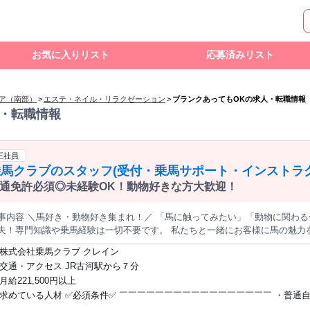
お気に入りリスト
応募済みリスト
リア（南部）
>
エステ・ネイル・リラクゼーション
>
ブランクあってもOKの求人・転職情報
・転職情報
正社員
乗馬クラブのスタッフ(受付・乗馬サポート・インストラク
通免許必須◎未経験OK！動物好きな方大歓迎！
容 ＼馬好き・動物好き集まれ！／ 「馬に触ってみたい」「動物に関わる仕事がしたい」 その気持ちがあれば大
夫！専門知識や乗馬経験は一切不要です。 私たちと一緒にお客様に馬の魅力を伝えませんか？ 
ルポイント⭐／／ ～～～～～～～～～～～～～～～～～～～～ ✅未経験でも馬の魅力を伝える
株式会社乗馬クラブ クレイン
ストラクター としても活躍できるチャンス◎ ✅充実した手当で安心して 働ける環境です！ ⭐仕事内容⭐
交通・アクセス JR古河駅から７分
￣￣￣￣￣￣￣￣￣￣￣￣￣￣￣￣￣￣￣ ⏩フロントのお仕事 クラブの受
月給221,500円以上
の販売 事務作業全般 ⏩体験乗馬のサポート業務 初めて馬に乗られるお客様の サポートを担当します。 安全
求めている人材 ✅必須条件✅ ￣￣￣￣￣￣￣￣￣￣￣￣￣￣￣￣￣ ・普通
馬を楽しんでいただけるよう、 丁寧にご案内・補助を実施します。 ⏩乗馬インストラクター 指導員資格を取って
員様のレッスンを します。 お客様が安心して乗馬を楽しめるよう 様々な側面からサポ
をお持ちの方 （業務で必要となります） ✅歓迎条件✅ ￣￣￣￣￣￣￣￣￣￣￣￣￣￣