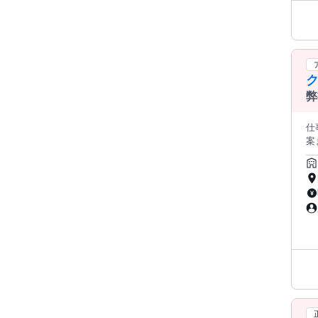
か
ある、 
男性9
社
本梱
歳
弊
仕
案ま
し
なの
「
でやさ
切
す。 ● タグ付け お預かりした衣類に、専用のタグを付けていき
作
し
や
の
な
せし
リ
ク