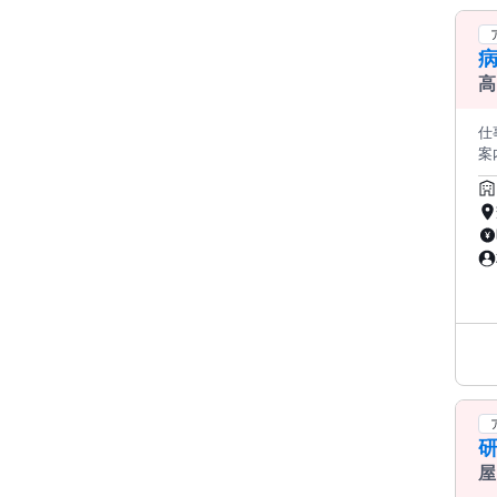
病
高
仕
案
間
力
屋