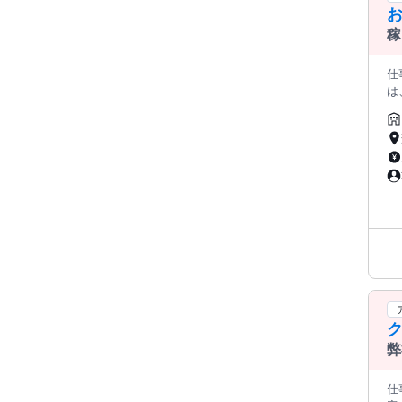
お
た
引
稼
に
し続けています。
仕事内
す。ht
は、
衣
ただくこと。 気持
は
▼△▼
なが
され
て
店さ
の
める
スで 働く
ど、
受
齢に
い
舗
◎
スタ
業
い
S
てい
＝＝＝＝ 「守り」ではなく「攻め」
＝＝＝＝ 当社代表は20年近く広告
弊
た
スピー
仕
在