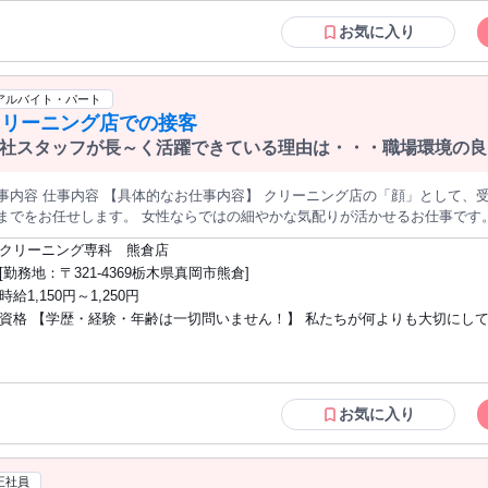
ら出し入れしたり、 お客様構内を自走するなど 車が好きな方にピッタリのお仕事です！ 大手自動車
お気に入り
当社事務所内が勤務先です ━━━━━━━━━━━━━━━━━━ 【一緒に働くメンバー】 部署人数：15名
名（20代～60代） 女性6名（20代～40代） ━━━━━━━━━━━━━━━━━━ 【社名変更のお知らせ】 当
は2026年4月1日より、 グループブランド統一に伴い 「ニッコン株式会社」へ社名変
アルバイト・パート
包運輸倉庫株式会社） ※所在地・連絡先等の変更はございません。 ━━━━━━━━━━━━━━━━━━ ※55
クリーニング店での接客
以上の方は嘱託社員での雇用となります。
社スタッフが長～く活躍できている理由は・・・職場環境の良
事内容 仕事内容 【具体的なお仕事内容】 クリーニング店の「顔」として、
でをお任せします。 女性ならではの細やかな気配りが活かせるお仕事です。 ● 受付・レジ お客様を笑顔でお
、お預かりする点数を確認。 レジ操作はタッチパネル式でとても簡単です！
クリーニング専科 熊倉店
で、 機械やパソコンが苦手な方もご安心ください。 ● 検品（衣類のチェック） お預かりした衣類に「シミ」や
[勤務地：〒321-4369栃木県真岡市熊倉]
ほつれ」、 「ボタン取れ」などがないか一緒に確認します。 デリケートな素
時給1,150円～1,250円
しい取り扱いをお願いしています。 ● お客様に寄り添ったメニューのご案内 「このシミは落ちるかな？」「大
資格 【学歴・経験・年齢は一切問いません！】 私たちが何よりも大切にし
に着たい」 そんな毎日のちょっとしたお洗濯のお悩みに合わせて、 最適な
ます。 これは工場や店舗でのお渡しミスを防ぐ大切な
は、 スキルよりも「明るい挨拶」ができること。 現在活躍中のスタッフも、
業。 家事の延長のような感覚でスタートできるので、 まずはここから、衣類の種類
割以上が 未経験からのスタートです！ 【こんな方が元気に活躍しています】 ● 子育
・コミュニケーション 仕上がったお品物を笑顔でお返しします。 「いつも
てや家事と仕事を両立したい主婦(夫)さん ● お仕事復帰を目指す、ブランク
、 ご近所の女性のお客様との何気ない世間話など、 温かいコミュニケーションが一番
マさん ● 無理なく働きたい20代・30代・40代の方 ● 接客が好き、人と話す
お気に入り
店舗清掃 接客の合間には、お客様を気持ちよく迎えるための 店内清掃など、
方 【お互い様の精神で、急なお休みも対応】 お子様の学校行事や家庭の急な都合な
ます。お掃除やキレイ好きな方にピッタリです。 229店舗展開の安定企業！遊び心と高品質を両立した革新的なク
どは、 遠慮なく相談してください。 「困ったときはお互い様」という意識が
ーニング店◎ コンセプトは、日本一楽しいクリーニング店 楽しさと品質の
フ全員に根付いているため、フォロー体制は バッチリです。固定休や連休も
正社員
リーニングブランドです。 従来のクリーニング店のイメージを覆す、 黒と