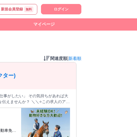
新規会員登録
ログイン
無料
マイページ
|
関連度順
新着順
ター)
＼＼⭐この求人のアピ
 お仕事ができます！
付業務（会員様の受付、予約確認、会
自動車免許
ートします。 ✨経験を積ん