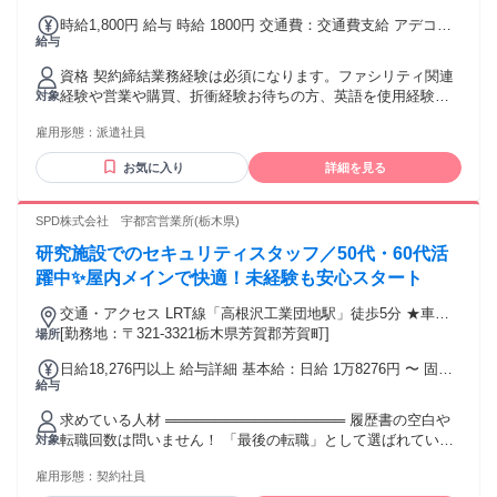
通勤可能、無料駐車場あり
時給1,800円 給与 時給 1800円 交通費：交通費支給 アデコ規
給与
定に則って支給いたします。
資格 契約締結業務経験は必須になります。ファシリティ関連
経験や営業や購買、折衝経験お待ちの方、英語を使用経験は
対象
尚可です。 【必須スキル・資格】Word : 既存文書の修正,
雇用形態：
派遣社員
PowerPoint : 新規スライドの作成, Excel : SUM･AVERAGE関
数、四則演算 【歓迎スキル・資格】Excel : グラフの作成・編
お気に入り
詳細を見る
集, 英語: 読み書き メールなど簡単な文章の読解
SPD株式会社 宇都宮営業所(栃木県)
研究施設でのセキュリティスタッフ／50代・60代活
躍中✨屋内メインで快適！未経験も安心スタート
交通・アクセス LRT線「高根沢工業団地駅」徒歩5分 ★車・
バイク通勤ＯＫ
[勤務地：〒321-3321栃木県芳賀郡芳賀町]
場所
日給18,276円以上 給与詳細 基本給：日給 1万8276円 〜 固定
給与
残業代：なし 【一律手当】 全員に一律で支払われる通勤・皆
勤・家族手当金額：なし 全員に一律で支払われるその他手当
求めている人材 ══════════════════ 履歴書の空白や
金額：なし
転職回数は問いません！ 「最後の転職」として選ばれていま
対象
す。 “等身大のあなた”で活躍しませんか！
雇用形態：
契約社員
══════════════════ ★未経験OK・WワークOK ★曜