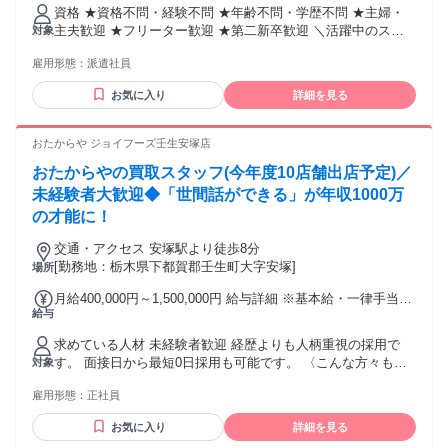
給 規定内支給あり
資格 ★資格不問・経験不問 ★年齢不問・学歴不問 ★主婦・
主夫歓迎 ★フリーター歓迎 ★第二新卒歓迎 ＼活躍中のスタ
対象
ッフは…／ 20代・30代・40代のスタッフ活躍中！ 弊社スタッ
雇用形態：
派遣社員
フも大勢在籍しています♪ ＼無資格OK・未経験OK／ 当社で
活躍してくださっている方の半数以上が未経験スタート。 お
お気に入り
詳細を見る
仕事にブランクがある方もお気軽にご応募ください！ ＼資格
取得も応援します／ 教育制度が整っている＆先輩スタッフの
フォローもあるので、少しずつステップアップしていけます
おたからや ジョイフーズ壬生安塚店
よ◎ 働きながらの資格取得も応援します！手に職をつけたい
おたからやの買取スタッフ(今年度10店舗出店予定)／
方、病院でお仕事始めてみませんか♪ ＼長期安定で働けます／
景気に左右されない医療業界でのお仕事なので将来安心！収
未経験者大歓迎◆「世間話ができる」が年収1000万
入も安定できますよ◎ 年を重ねても長く活躍していただけま
の才能に！
す！
交通・アクセス 安塚駅より徒歩8分
[勤務地：栃木県下都賀郡壬生町大字安塚]
場所
月給400,000円～1,500,000円 給与詳細 ※基本給・一律手当の
給与
総額 基本給：月給 30万円 〜 140万円 固定残業代：なし 【一
律手当】 全員に一律で支払われる通勤・皆勤・家族手当金
求めている人材 未経験者歓迎 経歴よりも人柄重視の採用で
額：なし 全員に一律で支払われるその他手当金額：あり 1ヶ
す。 面接日から最短0日採用も可能です。 〈こんな方々も大
対象
月あたり10万円 ※一律手当には みなし残業代2万円を含みま
歓迎〉 ・とにかく稼ぎたい方 ・世間話が好きな方 ・残業は
す ＝＝＝＝＝＝＝＝＝＝＝＝＝＝ 経験者の方は 給与面で優
雇用形態：
正社員
したくない方 ・公私ともに充実させたい方 ・早期にキャリア
遇します ＝＝＝＝＝＝＝＝＝＝＝＝＝＝ インセンティブあり
アップしたい方 配達員・飲食店店員・受付スタッフなどから
※試用期間2か月間は月収40万円で固定です ※試用期間終了
お気に入り
詳細を見る
転職してきた方々が活躍中です。
後は基本給＋インセンティブでの支給となります。 詳細は面