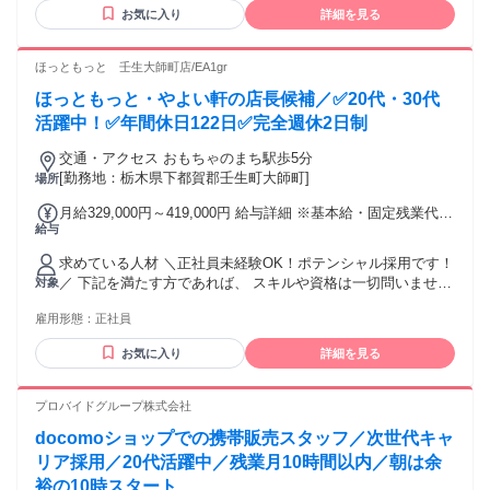
日固定も相談可能 ✅学歴不問 ✅フリーター歓迎 ✅ブランク
お気に入り
詳細を見る
OK ✅長期勤務できる方歓迎 ✅普通自動車免許をお持ちの方
※業務内容に応じて使用します ⛳正社員・契約社員 アルバイ
ト・パートなど 前職の雇用形態は一切不問
ほっともっと 壬生大師町店/EA1gr
ほっともっと・やよい軒の店長候補／✅20代・30代
活躍中！✅年間休日122日✅完全週休2日制
交通・アクセス おもちゃのまち駅歩5分
[勤務地：栃木県下都賀郡壬生町大師町]
場所
月給329,000円～419,000円 給与詳細 ※基本給・固定残業代の
給与
総額 基本給：月給 25万8000円 〜 32万8000円 固定残業代：
あり 1ヶ月あたり7万1000円 〜 9万1000円（固定残業時間：1
求めている人材 ＼正社員未経験OK！ポテンシャル採用です！
ヶ月あたり35時間） 固定残業時間を超えた勤務時間について
／ 下記を満たす方であれば、 スキルや資格は一切問いません
対象
は別途残業代を支給する 【一律手当】 全員に一律で支払われ
✨ ＜応募条件＞ ✅普通自動車免許（AT限定可） └店舗間で商
る通勤・皆勤・家族手当金額：なし 全員に一律で支払われる
雇用形態：
正社員
材の貸し借りやサポート業務を行う際に、 車での移動が必要
その他手当金額：なし ・それぞれ経験・能力に応じて、 社内
になる場合があるため必須となります。 ✅高卒以上 ✅49歳未
規定に基づいて決定します。 ・研修店舗および配属店舗は原
お気に入り
詳細を見る
満（長期勤続によるキャリア形成のため） 正社員未経験者や
則、 現住所から通勤可能な店舗で 調整しますが、表記の店舗
社会人デビューの方のご応募歓迎！ これまでの経験は問いま
以外になる 可能性があります。 ・賞与あり ・固定給25万円
せん。 イチから覚える意欲のある方を応援します！ ✅グロー
プロバイドグループ株式会社
以上
バルコース 事業展開エリア全域が勤務地の対象となり、 その
docomoショップでの携帯販売スタッフ／次世代キャ
中で転勤の可能性があります。 さまざまな地域で経験を積
み、 スピード感あふれる成長が可能です。 ※希望に応じてコ
リア採用／20代活躍中／残業月10時間以内／朝は余
ース変更も可能です！（勤続5年以上経過後） ご自身の希望す
裕の10時スタート