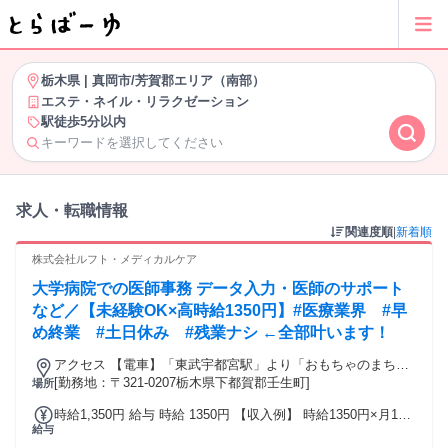
栃木県
|
真岡市/芳賀郡エリア（南部）
エステ・ネイル・リラクゼーション
駅徒歩5分以内
キーワードを選択してください
求人・転職情報
関連度順
|
新着順
株式会社ルフト・メディカルケア
大学病院での医師事務 データ入力・医師のサポート
など／【未経験OK×高時給1350円】#医療業界 #早
め終業 #土日休み #残業ナシ ←全部叶います！
アクセス 【電車】「東武宇都宮駅」より「おもちゃのまち
駅」下車 JR宇都宮線「石橋駅」から車で15分、【バス】「お
[勤務地：〒321-0207栃木県下都賀郡壬生町]
場所
もちゃのまち駅」西口よりバスにて3分、【車】車・バイク通
時給1,350円 給与 時給 1350円 【収入例】 時給1350円×月147
勤可能
給与
時間（月21日出勤） ＝月収19万8450円！ 交通費：交通費支