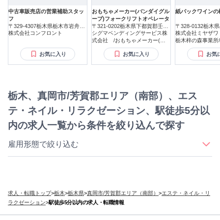
中古車販売店の営業補助スタッ
おもちゃメーカー(バンダイグル
紙パックワインの
フ
ープ)フォークリフトオペレータ
〒329-4307栃木県栃木市岩舟町
〒321-0202栃木県下都賀郡壬生
〒328-0132栃
静
株式会社コンフロント
町おもちゃのまち
シグマベンディングサービス株
株式会社ミヤザワ
式会社 /おもちゃメーカー(バ
栃木梓の森事業所/s.
ンダイグループ)フォークリフト
お気に入り
お気に入り
お気
栃木、真岡市/芳賀郡エリア（南部）、エス
テ・ネイル・リラクゼーション、駅徒歩5分以
内の求人一覧から条件を絞り込んで探す
雇用形態で絞り込む
｜
｜
｜
｜
正社員
契約社員
アルバイト・パート
派遣社員
業務委託
求人・転職トップ
>
栃木
>
栃木県
>
真岡市/芳賀郡エリア（南部）
>
エステ・ネイル・リ
ラクゼーション
>
駅徒歩5分以内の求人・転職情報