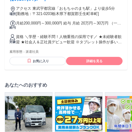
る働き方や家族の状況に応じて、柔軟に対応検討いたしま
す。 ✅社員の声（男性/2008年中途入社） ～全国各地を飛び
アクセス 東武宇都宮線「おもちゃのまち駅」より徒歩5分
回る面白さと成長～ 入社してからこれまで、九州、東京、群
[勤務地：〒321-0203栃木県下都賀郡壬生町幸町]
場所
馬、北海道と、全国各地で働いてきました。 最初は転勤が不
月給200,000円～300,000円 給与 月給 20万円～30万円 （一律
安でしたが、いざ行ってみると、新しい人や文化に触れる機
給与
手当を含む） ＊昇給あり／年1回 ＊賞与あり／実績による ＊
会が本当に楽しく、地域ごとの働き方の違いを肌で感じられ
インセンティブあり └最大月20万円の支給実績あり 交通費：
るのが刺激的でした。 会社が社宅を用意してくれるので生活
資格 ＼学歴・経験不問！人物重視の採用です／ ★未経験者歓
通勤交通費全額支給 ※経験やスキルを考慮のうえ決定しま
の不安もなく、プライベートでは趣味のグルメや野球観戦も
迎 ★社会人＆正社員デビュー歓迎 ※タブレット操作が多いの
対象
す。 ※残業代は別途全額支給します。
満喫しています。 北海道では店舗運営が寒冷地仕様ならでは
でPCスキルは不要です！ ＜＜こんな方にぴったり＞＞ ・人
の工夫が必要だったり、東京では時間との戦いを経験したり
雇用形態：
派遣社員
と話をするのが好きな方 ・仕事も休みも大事にしたい方 ・学
と、一つひとつが貴重な学びになっています。 どの土地でも
ぶ姿勢を大切にできる方 ★現在、社員の9割が未経験入社の
新しいことに挑戦し続けられる環境に感謝しています。 ・腰
お気に入り
詳細を見る
20代！ ・飲食店スタッフ ・アパレル店員 ・美容部員 ・イベ
を据えじっくりキャリアを築いていきたい方！ ・20代・30代
ントスタッフ …など、経験の先輩も多数活躍中！！
活躍中 ・第ニ新卒歓迎 ・Uターン・Iターン・UIターン歓迎
・社会人未経験歓迎 年齢の条件と理由：あり（例外事由3号の
イ・49歳未満（長期勤続によるキャリア形成のため））
あなたへのおすすめ