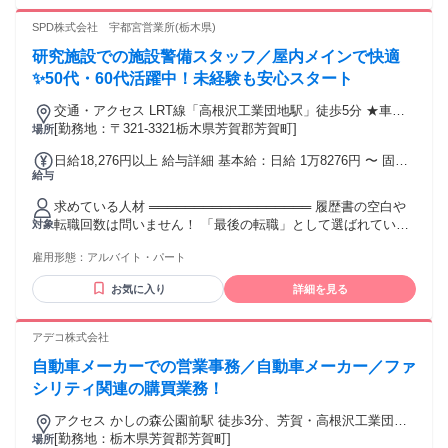
接時にお話させていただきます。 賞与年2回（業績による）
SPD株式会社 宇都宮営業所(栃木県)
昇給／昇格（成果に応じて） 交通費別途支給
研究施設での施設警備スタッフ／屋内メインで快適
✨50代・60代活躍中！未経験も安心スタート
交通・アクセス LRT線「高根沢工業団地駅」徒歩5分 ★車・
バイク通勤ＯＫ
[勤務地：〒321-3321栃木県芳賀郡芳賀町]
場所
日給18,276円以上 給与詳細 基本給：日給 1万8276円 〜 固定
給与
残業代：なし 【一律手当】 全員に一律で支払われる通勤・皆
勤・家族手当金額：なし 全員に一律で支払われるその他手当
求めている人材 ══════════════════ 履歴書の空白や
金額：なし
転職回数は問いません！ 「最後の転職」として選ばれていま
対象
す。 “等身大のあなた”で活躍しませんか！
雇用形態：
アルバイト・パート
══════════════════ ★未経験OK・WワークOK ★曜
日固定も相談可能 ✅学歴不問 ✅フリーター歓迎 ✅ブランク
お気に入り
詳細を見る
OK ✅長期勤務できる方歓迎 ✅普通自動車免許をお持ちの方
※業務内容に応じて使用します ⛳正社員・契約社員 アルバイ
ト・パートなど 前職の雇用形態は一切不問
アデコ株式会社
自動車メーカーでの営業事務／自動車メーカー／ファ
シリティ関連の購買業務！
アクセス かしの森公園前駅 徒歩3分、芳賀・高根沢工業団地
駅 徒歩6分、芳賀町工業団地管理センター前駅 徒歩15分 ※車
[勤務地：栃木県芳賀郡芳賀町]
場所