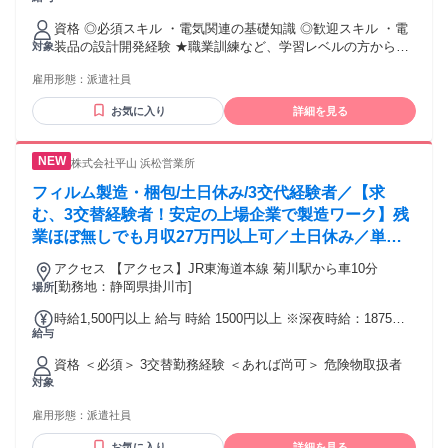
手当を含む） 月給 25～40万円 ＋賞与4ヶ月＋残業代(全額支
三次元測定機 オシロスコープ ロジックアナライザ スペクト
＝＝＝＝＝＝＝ ・社内にCAD設備を完備 ・eラーニングによ
給) ※年齢・経験を考慮の上、当社規定により優遇いたしま
ラムアナライザ NC旋盤 フライス盤
る無料研修 ・100種類以上の通信教育講座 ・資格試験費用補
資格 ◎必須スキル ・電気関連の基礎知識 ◎歓迎スキル ・電
す。 ★賞与 年2回(4ヶ月分) ★昇給 年1回 【年収例】 850万円
助制度 ・資格取得奨励金制度 ＼こんな未来も実現できます／
装品の設計開発経験 ★職業訓練など、学習レベルの方からも
対象
／49歳・経験者・入社7年目（月給50万円+賞与＋諸手当）
★多彩なプロジェクトを経験し、リーダーに。 ★スキルを磨
応募歓迎いたします！ ★歓迎スキルやエンジニアとしての実
650万円／36歳・経験者・入社8年目（月給35万円+賞与＋諸
き続け、最先端の技術に触れる。 ★大手メーカーの正社員へ
雇用形態：
派遣社員
績がある方は内定前提で選考させていただきます。
手当） 500万円／32歳・経験者・入社3年目（月給32万円+賞
転籍。 豊富な選択肢がある当社で、 新しい可能性を拓きませ
与） 交通費：交通費支給 1か月3万円を上限
お気に入り
詳細を見る
んか？ ＝＝＝＝＝＝＝＝＝＝＝＝＝＝＝ ▶以下に当てはまる
方も歓迎！◀ ＝＝＝＝＝＝＝＝＝＝＝＝＝＝＝ ・第二新卒歓
迎 ・初めての転職歓迎 ・経験が浅い方も歓迎 ・上流工程へ
株式会社平山 浜松営業所
挑戦したい方歓迎 ・市場価値を高めたい方歓迎 ・自動車整備
士学校卒業の方 ・CAD操作や図面読解経験がある方 ・理工系
フィルム製造・梱包/土日休み/3交代経験者／【求
大学、工業高校等で 機械・電気電子を学ばれた方 ・製造、自
む、3交替経験者！安定の上場企業で製造ワーク】残
動車整備士、施工管理、 CADオペレーター経験者 ＝＝＝＝＝
業ほぼ無しでも月収27万円以上可／土日休み／単身
＝＝＝＝＝＝＝＝＝＝ ▶下記ツールの使用経験者歓迎◀ ＝＝
寮完備・初期費用や引越し代は会社負担／20代～30
＝＝＝＝＝＝＝＝＝＝＝＝＝ CAD（2D-CAD、3D-CAD）
アクセス 【アクセス】JR東海道本線 菊川駅から車10分
CATIAV5 AutoCAD Creo NX SolidWorks CR-5000 CR-8000
代半ばの若手男性スタッフ活躍中！
[勤務地：静岡県掛川市]
場所
PLC CAE解析 シーケンス制御 ノギス マイクロメータ テスタ
三次元測定機 オシロスコープ ロジックアナライザ スペクト
時給1,500円以上 給与 時給 1500円以上 ※深夜時給：1875円
ラムアナライザ NC旋盤 フライス盤
給与
交通費：交通費支給
資格 ＜必須＞ 3交替勤務経験 ＜あれば尚可＞ 危険物取扱者
対象
雇用形態：
派遣社員
お気に入り
詳細を見る