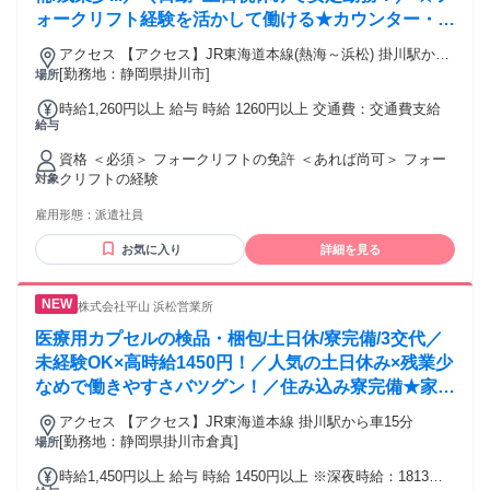
ォークリフト経験を活かして働ける★カウンター・リ
ーチどちらも扱える倉庫内作業★20代～50代半ばの
アクセス 【アクセス】JR東海道本線(熱海～浜松) 掛川駅から
男性スタッフ多数活躍中★資格を活かして長期安定★
車で10分
[勤務地：静岡県掛川市]
場所
清潔で安全管理が行き届いた倉庫で快適勤務★経験浅
時給1,260円以上 給与 時給 1260円以上 交通費：交通費支給
めでも安心スタート★リーダー職や教育担当などキャ
給与
リアアップも目指せる★無理のないシフトでプライベ
資格 ＜必須＞ フォークリフトの免許 ＜あれば尚可＞ フォー
ートも充実！
クリフトの経験
対象
雇用形態：
派遣社員
お気に入り
詳細を見る
株式会社平山 浜松営業所
医療用カプセルの検品・梱包/土日休/寮完備/3交代／
未経験OK×高時給1450円！／人気の土日休み×残業少
なめで働きやすさバツグン！／住み込み寮完備★家具
家電付き／20代・30代・40代前半の男性が活躍中！
アクセス 【アクセス】JR東海道本線 掛川駅から車15分
[勤務地：静岡県掛川市倉真]
場所
時給1,450円以上 給与 時給 1450円以上 ※深夜時給：1813円