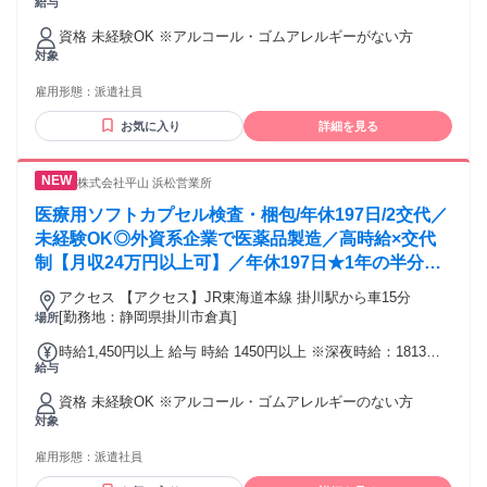
給与
交通費：交通費支給
資格 未経験OK ※アルコール・ゴムアレルギーがない方
対象
雇用形態：
派遣社員
お気に入り
詳細を見る
株式会社平山 浜松営業所
医療用ソフトカプセル検査・梱包/年休197日/2交代／
未経験OK◎外資系企業で医薬品製造／高時給×交代
制【月収24万円以上可】／年休197日★1年の半分以
上がオフ／単身寮完備／20代・30代・40代前半の男
アクセス 【アクセス】JR東海道本線 掛川駅から車15分
性が活躍中！
[勤務地：静岡県掛川市倉真]
場所
時給1,450円以上 給与 時給 1450円以上 ※深夜時給：1813円
給与
交通費：交通費支給
資格 未経験OK ※アルコール・ゴムアレルギーのない方
対象
雇用形態：
派遣社員