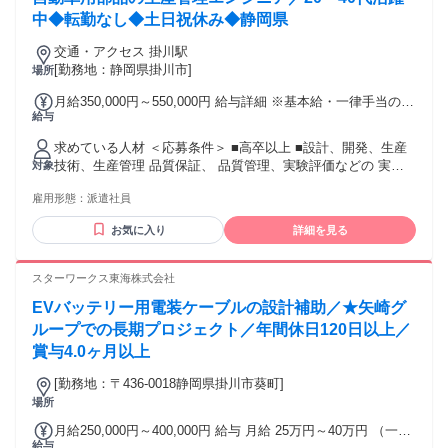
いたします ※経験者積極採用・給与優遇 ※能力・経験を考慮
のキャリアプランに 合わせた案件をご提案しています。 自動
中◆転勤なし◆土日祝休み◆静岡県
し当社規定により決定
車・航空宇宙・半導体・医療機器など、 様々なメーカーや製
交通・アクセス 掛川駅
品に携わることで、 1社では得られない経験とスキルを 身に
[勤務地：静岡県掛川市]
場所
つけることが可能です。 「初めての転職だから不安」 「経験
は浅いけど次のステップへ進みたい」 そんなエンジニアの キ
月給350,000円～550,000円 給与詳細 ※基本給・一律手当の総
ャリア形成をサポートしています。 ＝＝＝＝＝＝＝＝＝＝＝
給与
額 基本給：月給 34万円 〜 54万円 固定残業代：なし 【一律
＝＝＝＝ ▶“今よりもっと”レベルアップ◀ ＝＝＝＝＝＝＝＝
手当】 全員に一律で支払われる通勤・皆勤・家族手当金額：
＝＝＝＝＝＝＝ ・社内にCAD設備を完備 ・eラーニングによ
求めている人材 ＜応募条件＞ ■高卒以上 ■設計、開発、生産
なし 全員に一律で支払われるその他手当金額：あり 1ヶ月あ
る無料研修 ・100種類以上の通信教育講座 ・資格試験費用補
技術、生産管理 品質保証、 品質管理、実験評価などの 実務
対象
たり1万円 ★給与には月1万円の住宅手当が一律で含まれてい
助制度 ・資格取得奨励金制度 ＼こんな未来も実現できます／
経験をお持ちの方 ※経験年数は不問(数ヶ月の経験も可)。 ※
ます 別途、時間外労働分（1分単位で全額支給）、賞与（年2
★多彩なプロジェクトを経験し、リーダーに。 ★スキルを磨
雇用形態：
派遣社員
実務経験が浅い方や、 初めての転職される方も歓迎。 ※現在
回）を支給 ※時間外労働は、法定外・法定休日労働いずれも1
き続け、最先端の技術に触れる。 ★大手メーカーの正社員へ
離職中の方も歓迎。 ＝＝＝＝＝＝＝＝＝＝＝＝＝＝＝＝＝ ▶
分単位で計測し、 所定の割増率を乗じた金額で支給 【手当】
お気に入り
詳細を見る
転籍。 豊富な選択肢がある当社で、 新しい可能性を拓きませ
第二新卒歓迎／初めての転職歓迎◀ ＝＝＝＝＝＝＝＝＝＝＝
一律住宅手当 1万円(固定給に含む) 交通費全額支給 残業手当
んか？ ＝＝＝＝＝＝＝＝＝＝＝＝＝＝＝ ▶以下に当てはまる
＝＝＝＝＝＝ 「今の会社のままでいいか、悩んでいる」 「も
（全額支給） ※サービス残業なし 家族手当 【昇給】 年1回
方も歓迎！◀ ＝＝＝＝＝＝＝＝＝＝＝＝＝＝＝ ・第二新卒歓
っと幅広い製品や技術に携わりたい」 「エンジニアとして市
スターワークス東海株式会社
（4月） 【賞与】 年2回 （7月・12月） ※昨年度支給実績2回
迎 ・初めての転職歓迎 ・経験が浅い方も歓迎 ・上流工程へ
場価値を高めたい」 そんな方に向けて、 フォーラムエンジニ
※2.91ヶ月（2025年度実績） ※現職の給与、希望年収を考慮
挑戦したい方歓迎 ・市場価値を高めたい方歓迎 ・自動車整備
EVバッテリー用電装ケーブルの設計補助／★矢崎グ
アリングでは 年間9,188件のプロジェクトの中から、 あなた
いたします ※経験者積極採用・給与優遇 ※能力・経験を考慮
士学校卒業の方 ・CAD操作や図面読解経験がある方 ・理工系
のキャリアプランに 合わせた案件をご提案しています。 自動
ループでの長期プロジェクト／年間休日120日以上／
し当社規定により決定
大学、工業高校等で 機械・電気電子を学ばれた方 ・製造、自
車・航空宇宙・半導体・医療機器など、 様々なメーカーや製
賞与4.0ヶ月以上
動車整備士、施工管理、 CADオペレーター経験者 ＝＝＝＝＝
品に携わることで、 1社では得られない経験とスキルを 身に
＝＝＝＝＝＝＝＝＝＝ ▶下記ツールの使用経験者歓迎◀ ＝＝
つけることが可能です。 「初めての転職だから不安」 「経験
[勤務地：〒436-0018静岡県掛川市葵町]
＝＝＝＝＝＝＝＝＝＝＝＝＝ CAD（2D-CAD、3D-CAD）
は浅いけど次のステップへ進みたい」 そんなエンジニアの キ
場所
CATIAV5 AutoCAD Creo NX SolidWorks CR-5000 CR-8000
ャリア形成をサポートしています。 ＝＝＝＝＝＝＝＝＝＝＝
月給250,000円～400,000円 給与 月給 25万円～40万円 （一律
PLC CAE解析 シーケンス制御 ノギス マイクロメータ テスタ
＝＝＝＝ ▶“今よりもっと”レベルアップ◀ ＝＝＝＝＝＝＝＝
給与