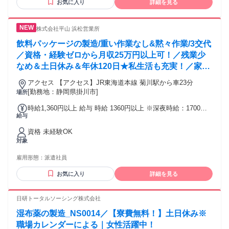
お気に入り
詳細を見る
株式会社平山 浜松営業所
飲料パッケージの製造/重い作業なし&黙々作業/3交代
／資格・経験ゼロから月収25万円以上可！／残業少
なめ＆土日休み＆年休120日★私生活も充実！／家具
家電付きの個室寮完備／20代～40代の男女が活躍
アクセス 【アクセス】JR東海道本線 菊川駅から車23分
中！
[勤務地：静岡県掛川市]
場所
時給1,360円以上 給与 時給 1360円以上 ※深夜時給：1700円
給与
交通費：交通費支給
資格 未経験OK
対象
雇用形態：
派遣社員
お気に入り
詳細を見る
日研トータルソーシング株式会社
湿布薬の製造_NS0014／【寮費無料！】土日休み※
職場カレンダーによる｜女性活躍中！