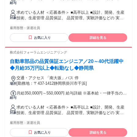
給与
額 基本給：月給 34万円 〜 54万円 固定残業代：なし 【一律
手当】 全員に一律で支払われる通勤・皆勤・家族手当金額：
求めている人材 ＜応募条件＞ ■高卒以上 ■設計、開発、生産
なし 全員に一律で支払われるその他手当金額：あり 1ヶ月あ
技術、生産管理 品質保証、 品質管理、実験評価などの 実務
対象
たり1万円 ★給与には月1万円の住宅手当が一律で含まれてい
経験をお持ちの方 ※経験年数は不問(数ヶ月の経験も可)。 ※
ます 別途、時間外労働分（1分単位で全額支給）、賞与（年2
雇用形態：
派遣社員
実務経験が浅い方や、 初めての転職される方も歓迎。 ※現在
回）を支給 ※時間外労働は、法定外・法定休日労働いずれも1
離職中の方も歓迎。 ＝＝＝＝＝＝＝＝＝＝＝＝＝＝＝＝＝ ▶
分単位で計測し、 所定の割増率を乗じた金額で支給 【手当】
お気に入り
詳細を見る
第二新卒歓迎／初めての転職歓迎◀ ＝＝＝＝＝＝＝＝＝＝＝
一律住宅手当 1万円(固定給に含む) 交通費全額支給 残業手当
＝＝＝＝＝＝ 「今の会社のままでいいか、悩んでいる」 「も
（全額支給） ※サービス残業なし 家族手当 【昇給】 年1回
っと幅広い製品や技術に携わりたい」 「エンジニアとして市
株式会社フォーラムエンジニアリング
（4月） 【賞与】 年2回 （7月・12月） ※昨年度支給実績2回
場価値を高めたい」 そんな方に向けて、 フォーラムエンジニ
※2.91ヶ月（2025年度実績） ※現職の給与、希望年収を考慮
自動車部品の品質保証エンジニア／20～40代活躍中
アリングでは 年間9,188件のプロジェクトの中から、 あなた
いたします ※経験者積極採用・給与優遇 ※能力・経験を考慮
のキャリアプランに 合わせた案件をご提案しています。 自動
◆月給35万円以上◆転勤なし◆静岡県
し当社規定により決定
車・航空宇宙・半導体・医療機器など、 様々なメーカーや製
交通・アクセス 「南大坂」バス 停
品に携わることで、 1社では得られない経験とスキルを 身に
[勤務地：〒437-1412静岡県掛川市千浜]
場所
つけることが可能です。 「初めての転職だから不安」 「経験
は浅いけど次のステップへ進みたい」 そんなエンジニアの キ
月給350,000円～550,000円 給与詳細 ※基本給・一律手当の総
ャリア形成をサポートしています。 ＝＝＝＝＝＝＝＝＝＝＝
給与
額 基本給：月給 34万円 〜 54万円 固定残業代：なし 【一律
＝＝＝＝ ▶“今よりもっと”レベルアップ◀ ＝＝＝＝＝＝＝＝
手当】 全員に一律で支払われる通勤・皆勤・家族手当金額：
＝＝＝＝＝＝＝ ・社内にCAD設備を完備 ・eラーニングによ
求めている人材 ＜応募条件＞ ■高卒以上 ■設計、開発、生産
なし 全員に一律で支払われるその他手当金額：あり 1ヶ月あ
る無料研修 ・100種類以上の通信教育講座 ・資格試験費用補
技術、生産管理 品質保証、 品質管理、実験評価などの 実務
対象
たり1万円 ★給与には月1万円の住宅手当が一律で含まれてい
助制度 ・資格取得奨励金制度 ＼こんな未来も実現できます／
経験をお持ちの方 ※経験年数は不問(数ヶ月の経験も可)。 ※
ます 別途、時間外労働分（1分単位で全額支給）、賞与（年2
★多彩なプロジェクトを経験し、リーダーに。 ★スキルを磨
雇用形態：
派遣社員
実務経験が浅い方や、 初めての転職される方も歓迎。 ※現在
回）を支給 ※時間外労働は、法定外・法定休日労働いずれも1
き続け、最先端の技術に触れる。 ★大手メーカーの正社員へ
離職中の方も歓迎。 ＝＝＝＝＝＝＝＝＝＝＝＝＝＝＝＝＝ ▶
分単位で計測し、 所定の割増率を乗じた金額で支給 【手当】
お気に入り
詳細を見る
転籍。 豊富な選択肢がある当社で、 新しい可能性を拓きませ
第二新卒歓迎／初めての転職歓迎◀ ＝＝＝＝＝＝＝＝＝＝＝