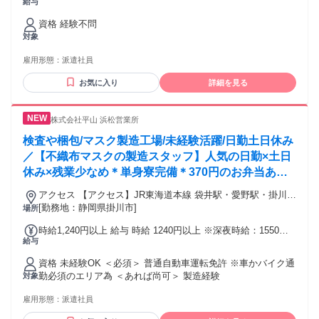
給与
途交通費支給 交通費：交通費支給
資格 経験不問
対象
雇用形態：
派遣社員
お気に入り
詳細を見る
株式会社平山 浜松営業所
検査や梱包/マスク製造工場/未経験活躍/日勤土日休み
／【不織布マスクの製造スタッフ】人気の日勤×土日
休み×残業少なめ＊単身寮完備＊370円のお弁当あり
＊20代～50代前半の女性が未経験から活躍中！
アクセス 【アクセス】JR東海道本線 袋井駅・愛野駅・掛川
駅・菊川駅から車30分
[勤務地：静岡県掛川市]
場所
時給1,240円以上 給与 時給 1240円以上 ※深夜時給：1550円
給与
※研修期間は時給1200円（入社後1ヶ月間） 交通費：交通費
支給
資格 未経験OK ＜必須＞ 普通自動車運転免許 ※車かバイク通
勤必須のエリア為 ＜あれば尚可＞ 製造経験
対象
雇用形態：
派遣社員