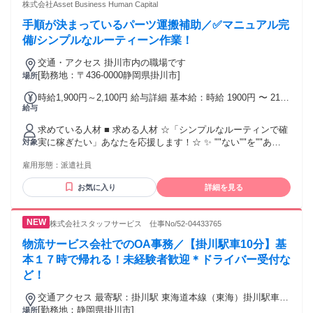
合成化学、高分子化学、分析化学、応用化学、薬学を専攻さ
株式会社Asset Business Human Capital
れた方は特に積極的にお会いしたいと考えています。 学生時
手順が決まっているパーツ運搬補助／✅マニュアル完
代の理化学分析機器の使用経験者には、 多くのプロジェクト
をご紹介可能です。 （HPLC、GC、IR、NMRSEM、XRD、
備/シンプルなルーティーン作業！
XRFXPSICP-MS、UV/Vis、MS/MSなど）
交通・アクセス 掛川市内の職場です
[勤務地：〒436-0000静岡県掛川市]
場所
時給1,900円～2,100円 給与詳細 基本給：時給 1900円 〜 2100
給与
円
求めている人材 ■ 求める人材 ☆「シンプルなルーティンで確
実に稼ぎたい」あなたを応援します！☆ ✨ ""ない""を""あ
対象
る""に変える フルサポート環境！ ✨ 手ぶらで飛び込んで、月
雇用形態：
派遣社員
収35万円以上を現実に！ 🌈 初月から月収35万円以上も可能！
🌈 毎日の食事無料＆売店ありで充実！ 🌈 ルーティン運搬で
お気に入り
詳細を見る
迷いなし！ 🌈 生活支援金で初期費用ゼロ！ ■ スタートダッシ
ュを応援する待遇 交通費全額支給 給与週払い対応可能 食費
ゼロで毎月貯金増える ルート習熟後の時給アップも ■ 言語要
株式会社スタッフサービス 仕事No/52-04433765
件 業務上、日本語での指示理解・報告連絡相談が必要です 日
本語でスムーズにコミュニケーションが取れる方（目安：日
物流サービス会社でのOA事務／【掛川駅車10分】基
本語能力試験N1相当） 日本語での読み書き（作業手順書・安
本１７時で帰れる！未経験者歓迎＊ドライバー受付な
全ルールの理解）ができる方
ど！
交通アクセス 最寄駅：掛川駅 東海道本線（東海）掛川駅車10
分
[勤務地：静岡県掛川市]
場所