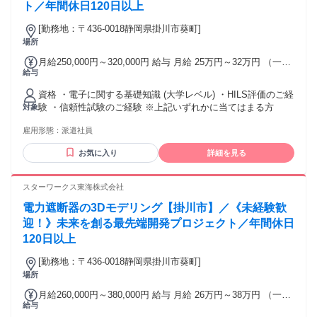
ト／年間休日120日以上
[勤務地：〒436-0018静岡県掛川市葵町]
場所
月給250,000円～320,000円 給与 月給 25万円～32万円 （一律
給与
手当を含む） 月給 25～32万円 ＋賞与4ヶ月＋残業代(全額支
給) ※年齢・経験を考慮の上、当社規定により優遇いたしま
資格 ・電子に関する基礎知識 (大学レベル) ・HILS評価のご経
す。 ★賞与 年2回(4ヶ月分) ★昇給 年1回 【年収例】 850万円
験 ・信頼性試験のご経験 ※上記いずれかに当てはまる方
対象
／49歳・経験者・入社7年目（月給50万円+賞与＋諸手当）
650万円／36歳・経験者・入社8年目（月給35万円+賞与＋諸
雇用形態：
派遣社員
手当） 500万円／32歳・経験者・入社3年目（月給32万円+賞
与） 交通費：交通費支給 1か月3万円を上限
お気に入り
詳細を見る
スターワークス東海株式会社
電力遮断器の3Dモデリング【掛川市】／《未経験歓
迎！》未来を創る最先端開発プロジェクト／年間休日
120日以上
[勤務地：〒436-0018静岡県掛川市葵町]
場所
月給260,000円～380,000円 給与 月給 26万円～38万円 （一律
給与
手当を含む） 月給 26～38万円 ＋賞与4ヶ月＋残業代(全額支