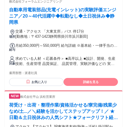
株式会社フォーラムエンジニアリング
自動車用電装部品(充電インレット)の実験評価エンジ
ニア／20～40代活躍中◆転勤なし◆土日祝休み◆静
岡県
交通・アクセス 「大東支所」バス 停17分
[勤務地：〒437-1423静岡県掛川市浜川新田]
場所
月給350,000円～550,000円 給与詳細 ※基本給・一律手当の総
給与
額 基本給：月給 34万円 〜 54万円 固定残業代：なし 【一律
手当】 全員に一律で支払われる通勤・皆勤・家族手当金額：
求めている人材 ＜応募条件＞ ■高卒以上 ■設計、開発、生産
なし 全員に一律で支払われるその他手当金額：あり 1ヶ月あ
技術、生産管理 品質保証、 品質管理、実験評価などの 実務
対象
たり1万円 ★給与には月1万円の住宅手当が一律で含まれてい
経験をお持ちの方 ※経験年数は不問(数ヶ月の経験も可)。 ※
ます 別途、時間外労働分（1分単位で全額支給）、賞与（年2
雇用形態：
派遣社員
実務経験が浅い方や、 初めての転職される方も歓迎。 ※現在
回）を支給 ※時間外労働は、法定外・法定休日労働いずれも1
離職中の方も歓迎。 ＝＝＝＝＝＝＝＝＝＝＝＝＝＝＝＝＝ ▶
分単位で計測し、 所定の割増率を乗じた金額で支給 【手当】
お気に入り
詳細を見る
第二新卒歓迎／初めての転職歓迎◀ ＝＝＝＝＝＝＝＝＝＝＝
一律住宅手当 1万円(固定給に含む) 交通費全額支給 残業手当
＝＝＝＝＝＝ 「今の会社のままでいいか、悩んでいる」 「も
（全額支給） ※サービス残業なし 家族手当 【昇給】 年1回
っと幅広い製品や技術に携わりたい」 「エンジニアとして市
（4月） 【賞与】 年2回 （7月・12月） ※昨年度支給実績2回
株式会社平山 浜松営業所
場価値を高めたい」 そんな方に向けて、 フォーラムエンジニ
※2.91ヶ月（2025年度実績） ※現職の給与、希望年収を考慮
アリングでは 年間9,188件のプロジェクトの中から、 あなた
荷受け・出荷・整理作業/資格活かせる/寮完備/残業少
いたします ※経験者積極採用・給与優遇 ※能力・経験を考慮
のキャリアプランに 合わせた案件をご提案しています。 自動
なめ/土...／＼経験を活かしてステップアップ！／ ★
し当社規定により決定
車・航空宇宙・半導体・医療機器など、 様々なメーカーや製
日勤＆土日祝休みの人気シフト★フォークリフト経験
品に携わることで、 1社では得られない経験とスキルを 身に
を活かせる倉庫内作業★リーダー候補としてのキャリ
つけることが可能です。 「初めての転職だから不安」 「経験
アクセス 【アクセス】JR東海道本線(熱海～浜松) 掛川駅から