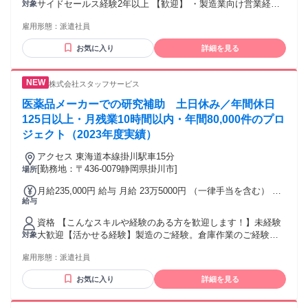
サイドセールス経験2年以上 【歓迎】 ・製造業向け営業経験
対象
・物流業界向け営業経験 ・工場設備営業経験 ・テレアポ経験
雇用形態：
派遣社員
・法人営業経験 ＜求める人物像＞ ・数字目標にコミットでき
る方 ・成果改善に向けて行動できる方 ・在宅環境でも高いパ
お気に入り
詳細を見る
フォーマンスを発揮できる方
株式会社スタッフサービス
医薬品メーカーでの研究補助 土日休み／年間休日
125日以上・月残業10時間以内・年間80,000件のプロ
ジェクト（2023年度実績）
アクセス 東海道本線掛川駅車15分
[勤務地：〒436-0079静岡県掛川市]
場所
月給235,000円 給与 月給 23万5000円 （一律手当を含む） 交
給与
通費：交通費支給
資格 【こんなスキルや経験のある方を歓迎します！】未経験
大歓迎【活かせる経験】製造のご経験。倉庫作業のご経験。
対象
理系学科卒業は優遇！！（中退者も積極採用中） <こんな方
雇用形態：
派遣社員
はぜひご応募ください> ・経験はないけど、研究実験を仕事
にしたい ・理系を卒業したけど、知識を活かせていない ・未
お気に入り
詳細を見る
経験から挑戦できるのであればやってみたい（※実際に20代
の61%が未経験から入社しています） 有機化学、無機化学、