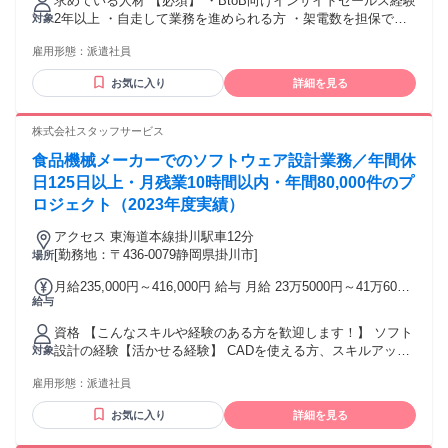
求めている人材 【必須】 ・BtoB向けインサイドセールス経験
るその他手当金額：なし 実績により早期昇給可能
2年以上 ・自走して業務を進められる方 ・架電数を担保でき
対象
る方 ・PDCAを主体的に回せる方 【歓迎】 ・不動産投資営業
雇用形態：
派遣社員
経験 ・土地活用営業経験 ・ハウスメーカー営業経験 ・経営
者向け営業経験 ・中小企業向け営業経験 ・資産運用関連商材
お気に入り
詳細を見る
の営業経験 ＜求める人物像＞ ・数字目標にコミットできる方
・成果改善に向けて行動できる方 ・経営者とのコミュニケー
ションが得意な方 ・不動産や資産形成に興味がある方 ・在宅
株式会社スタッフサービス
環境でも高いパフォーマンスを発揮できる方
食品機械メーカーでのソフトウェア設計業務／年間休
日125日以上・月残業10時間以内・年間80,000件のプ
ロジェクト（2023年度実績）
アクセス 東海道本線掛川駅車12分
[勤務地：〒436-0079静岡県掛川市]
場所
月給235,000円～416,000円 給与 月給 23万5000円～41万6000
給与
円 （一律手当を含む） 交通費：交通費支給
資格 【こんなスキルや経験のある方を歓迎します！】 ソフト
設計の経験【活かせる経験】 CADを使える方、スキルアップ
対象
したい方、ぜひエントリーください！ ・手に職をつけたい方
雇用形態：
派遣社員
・エンジニアにチャレンジしたい方 ・製図やCADを学んだこ
とのある方 ・設計、評価、製造、メカニック、機械装置メン
お気に入り
詳細を見る
テナンスなどのご経験がある方 ・大学等で理工系の学部を専
攻された方、工業高校卒の方 CADはどんな製品にも使われて