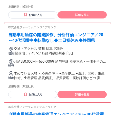
／49歳・経験者・入社7年目（月給50万円+賞与＋諸手当）
ど、学習レベルの方からも応募歓迎いたします！ ★歓迎スキ
650万円／36歳・経験者・入社8年目（月給35万円+賞与＋諸
雇用形態：
派遣社員
ルやエンジニアとしての実績がある方は内定前提で選考させ
手当） 500万円／32歳・経験者・入社3年目（月給32万円+賞
ていただきます。
与） 交通費：交通費支給 1か月3万円を上限
お気に入り
詳細を見る
株式会社フォーラムエンジニアリング
自動車用触媒の開発試作、分析評価エンジニア／20
～40代活躍中◆転勤なし◆土日祝休み◆静岡県
交通・アクセス 菊川 駅車で25分
[勤務地：〒437-1412静岡県掛川市千浜]
場所
月給350,000円～550,000円 給与詳細 ※基本給・一律手当の総
給与
額 基本給：月給 34万円 〜 54万円 固定残業代：なし 【一律
手当】 全員に一律で支払われる通勤・皆勤・家族手当金額：
求めている人材 ＜応募条件＞ ■高卒以上 ■設計、開発、生産
なし 全員に一律で支払われるその他手当金額：あり 1ヶ月あ
技術、生産管理 品質保証、 品質管理、実験評価などの 実務
対象
たり1万円 ★給与には月1万円の住宅手当が一律で含まれてい
経験をお持ちの方 ※経験年数は不問(数ヶ月の経験も可)。 ※
ます 別途、時間外労働分（1分単位で全額支給）、賞与（年2
雇用形態：
派遣社員
実務経験が浅い方や、 初めての転職される方も歓迎。 ※現在
回）を支給 ※時間外労働は、法定外・法定休日労働いずれも1
離職中の方も歓迎。 ＝＝＝＝＝＝＝＝＝＝＝＝＝＝＝＝＝ ▶
分単位で計測し、 所定の割増率を乗じた金額で支給 【手当】
お気に入り
詳細を見る
第二新卒歓迎／初めての転職歓迎◀ ＝＝＝＝＝＝＝＝＝＝＝
一律住宅手当 1万円(固定給に含む) 交通費全額支給 残業手当
＝＝＝＝＝＝ 「今の会社のままでいいか、悩んでいる」 「も
（全額支給） ※サービス残業なし 家族手当 【昇給】 年1回
っと幅広い製品や技術に携わりたい」 「エンジニアとして市
株式会社フォーラムエンジニアリング
（4月） 【賞与】 年2回 （7月・12月） ※昨年度支給実績2回
場価値を高めたい」 そんな方に向けて、 フォーラムエンジニ
※2.91ヶ月（2025年度実績） ※現職の給与、希望年収を考慮
自動車用部品の生産管理エンジニア／20～40代活躍
アリングでは 年間9,188件のプロジェクトの中から、 あなた