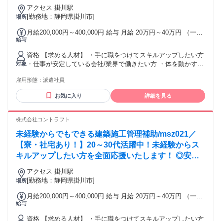
して長く働くことができる！建設業を支えるお仕事で
アクセス 掛川駅
す。
[勤務地：静岡県掛川市]
場所
月給200,000円～400,000円 給与 月給 20万円～40万円 （一律
給与
手当を含む） ※年齢、能力、資格、前職の給与などを最大限
考慮し決定します。 ・賞与あり ・昇給あり ・交通費支給 交
資格 【求める人材】 ・手に職をつけてスキルアップしたい方
通費：交通費支給
・仕事が安定している会社/業界で働きたい方 ・体を動かすこ
対象
とが好きな方 ・頑張った分だけ稼ぎたい方 ・資格を取ってキ
雇用形態：
派遣社員
ャリアアップしたい方 ・フリーターから正社員を目指してい
る方 ・異業種からの転職でチャレンジしたい方 （飲食・販
お気に入り
詳細を見る
売・製造業出身の方が活躍中！）
株式会社コントラフト
未経験からでもできる建築施工管理補助/msz021／
【寮・社宅あり！】20～30代活躍中！未経験からス
キルアップしたい方を全面応援いたします！ ◎安定
して長く働くことができる！建設業を支えるお仕事で
アクセス 掛川駅
す。
[勤務地：静岡県掛川市]
場所
月給200,000円～400,000円 給与 月給 20万円～40万円 （一律
給与
手当を含む） ※年齢、能力、資格、前職の給与などを最大限
考慮し決定します。 ・賞与あり ・昇給あり ・交通費支給 交
資格 【求める人材】 ・手に職をつけてスキルアップしたい方