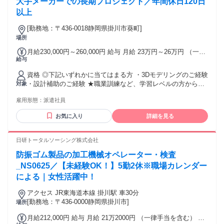
大手メーカーでの長期プロジェクト／年間休日120日
以上
[勤務地：〒436-0018静岡県掛川市葵町]
場所
月給230,000円～260,000円 給与 月給 23万円～26万円 （一律
給与
手当を含む） 月給 23～26万円 ＋賞与4ヶ月＋残業代(全額支
給) ※年齢・経験を考慮の上、当社規定により優遇いたしま
資格 ◎下記いずれかに当てはまる方 ・3Dモデリングのご経験
す。 ★賞与 年2回(4ヶ月分) ★昇給 年1回 【年収例】 850万円
・設計補助のご経験 ★職業訓練など、学習レベルの方からも
対象
／49歳・経験者・入社7年目（月給50万円+賞与＋諸手当）
応募歓迎いたします！ ★歓迎スキルやエンジニアとしての実
650万円／36歳・経験者・入社8年目（月給35万円+賞与＋諸
雇用形態：
派遣社員
績がある方は内定前提で選考させていただきます。
手当） 500万円／32歳・経験者・入社3年目（月給32万円+賞
与） 交通費：交通費支給 1か月3万円を上限
お気に入り
詳細を見る
日研トータルソーシング株式会社
防振ゴム製品の加工機械オペレーター・検査
_NS0625／【未経験OK！】5勤2休※職場カレンダー
による｜女性活躍中！
アクセス JR東海道本線 掛川駅 車30分
[勤務地：〒436-0000静岡県掛川市]
場所
月給212,000円 給与 月給 21万2000円 （一律手当を含む） 別