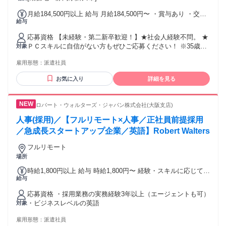
月給184,500円以上 給与 月給184,500円〜 ・賞与あり ・交通
給与
費全額支給(一部上限有り) ・就業先貢献手当あり ・給与改定
（年1回）
応募資格 【未経験・第二新卒歓迎！】★社会人経験不問。 ★
ＰＣスキルに自信がない方もぜひご応募ください！ ※35歳ま
対象
での方（若年層の長期キャリア形成を図るため） ＼こんな方
雇用形態：
派遣社員
にもオススメ／ ・安定して長く働きたい方 ・コミュニケーシ
ョン取ることが好きな方 ・誰かのサポートをしたい方 ◎無期
お気に入り
詳細を見る
雇用派遣
ロバート・ウォルターズ・ジャパン株式会社(大阪支店)
人事(採用)／【フルリモート×人事／正社員前提採用
／急成長スタートアップ企業／英語】Robert Walters
フルリモート
場所
時給1,800円以上 給与 時給1,800円〜 経験・スキルに応じて変
給与
動します ※正社員前提採用：想定年収：６００～８００万円
応募資格 ・採用業務の実務経験3年以上（エージェントも可）
・ビジネスレベルの英語
対象
雇用形態：
派遣社員