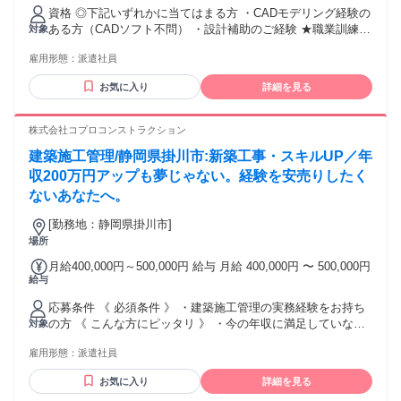
給) ※年齢・経験を考慮の上、当社規定により優遇いたしま
資格 ◎下記いずれかに当てはまる方 ・CADモデリング経験の
す。 ★賞与 年2回(4ヶ月分) ★昇給 年1回 【年収例】 850万円
ある方（CADソフト不問） ・設計補助のご経験 ★職業訓練な
対象
／49歳・経験者・入社7年目（月給50万円+賞与＋諸手当）
ど、学習レベルの方からも応募歓迎いたします！ ★歓迎スキ
650万円／36歳・経験者・入社8年目（月給35万円+賞与＋諸
雇用形態：
派遣社員
ルやエンジニアとしての実績がある方は内定前提で選考させ
手当） 500万円／32歳・経験者・入社3年目（月給32万円+賞
ていただきます。
与） 交通費：交通費支給 1か月3万円を上限
お気に入り
詳細を見る
株式会社コプロコンストラクション
建築施工管理/静岡県掛川市:新築工事・スキルUP／年
収200万円アップも夢じゃない。経験を安売りしたく
ないあなたへ。
[勤務地：静岡県掛川市]
場所
月給400,000円～500,000円 給与 月給 400,000円 〜 500,000円
給与
応募条件 《 必須条件 》 ・建築施工管理の実務経験をお持ち
の方 《 こんな方にピッタリ 》 ・今の年収に満足していない
対象
方 ・もっと評価される環境で働きたい方 ・建築業界で長く腰
雇用形態：
派遣社員
を据えたい方 ・ライフスタイルを大切にしたい方 ・大手企業
の安定した環境で働きたい方 ・スキルを活かして確実に昇給
お気に入り
詳細を見る
したい方 《 働きやすさのポイント 》 ■経験を活かしたキャリ