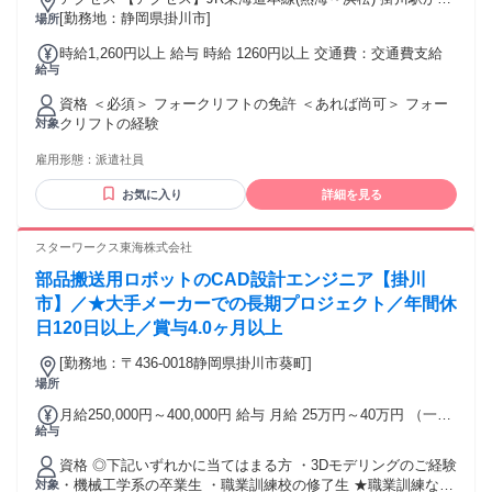
アアップも可能★20代～50代の男女活躍中★資格を
は浅いけど次のステップへ進みたい」 そんなエンジニアの キ
車で10分
[勤務地：静岡県掛川市]
場所
ャリア形成をサポートしています。 ＝＝＝＝＝＝＝＝＝＝＝
活かして安定収入＆働きやすさ両立！
＝＝＝＝ ▶“今よりもっと”レベルアップ◀ ＝＝＝＝＝＝＝＝
時給1,260円以上 給与 時給 1260円以上 交通費：交通費支給
給与
＝＝＝＝＝＝＝ ・社内にCAD設備を完備 ・eラーニングによ
る無料研修 ・100種類以上の通信教育講座 ・資格試験費用補
資格 ＜必須＞ フォークリフトの免許 ＜あれば尚可＞ フォー
助制度 ・資格取得奨励金制度 ＼こんな未来も実現できます／
クリフトの経験
対象
★多彩なプロジェクトを経験し、リーダーに。 ★スキルを磨
き続け、最先端の技術に触れる。 ★大手メーカーの正社員へ
雇用形態：
派遣社員
転籍。 豊富な選択肢がある当社で、 新しい可能性を拓きませ
んか？ ＝＝＝＝＝＝＝＝＝＝＝＝＝＝＝ ▶以下に当てはまる
お気に入り
詳細を見る
方も歓迎！◀ ＝＝＝＝＝＝＝＝＝＝＝＝＝＝＝ ・第二新卒歓
迎 ・初めての転職歓迎 ・経験が浅い方も歓迎 ・上流工程へ
スターワークス東海株式会社
挑戦したい方歓迎 ・市場価値を高めたい方歓迎 ・自動車整備
士学校卒業の方 ・CAD操作や図面読解経験がある方 ・理工系
部品搬送用ロボットのCAD設計エンジニア【掛川
大学、工業高校等で 機械・電気電子を学ばれた方 ・製造、自
市】／★大手メーカーでの長期プロジェクト／年間休
動車整備士、施工管理、 CADオペレーター経験者 ＝＝＝＝＝
日120日以上／賞与4.0ヶ月以上
＝＝＝＝＝＝＝＝＝＝ ▶下記ツールの使用経験者歓迎◀ ＝＝
＝＝＝＝＝＝＝＝＝＝＝＝＝ CAD（2D-CAD、3D-CAD）
[勤務地：〒436-0018静岡県掛川市葵町]
CATIAV5 AutoCAD Creo NX SolidWorks CR-5000 CR-8000
場所
PLC CAE解析 シーケンス制御 ノギス マイクロメータ テスタ
三次元測定機 オシロスコープ ロジックアナライザ スペクト
月給250,000円～400,000円 給与 月給 25万円～40万円 （一律
ラムアナライザ NC旋盤 フライス盤
給与
手当を含む） 月給 25～40万円 ＋賞与4ヶ月＋残業代(全額支
給) ※年齢・経験を考慮の上、当社規定により優遇いたしま
資格 ◎下記いずれかに当てはまる方 ・3Dモデリングのご経験
す。 ★賞与 年2回(4ヶ月分) ★昇給 年1回 【年収例】 850万円
・機械工学系の卒業生 ・職業訓練校の修了生 ★職業訓練な
対象