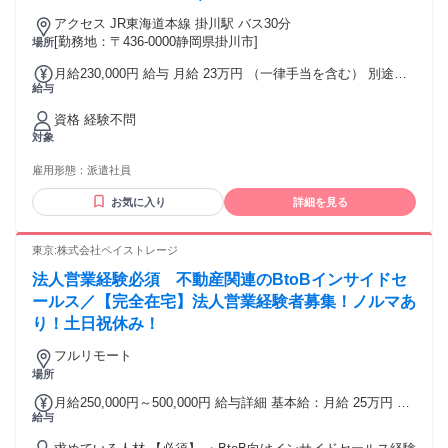
アクセス JR東海道本線 掛川駅 バス30分
[勤務地：〒436-0000静岡県掛川市]
場所
月給230,000円 給与 月給 23万円 （一律手当を含む） 別途交
給与
通費支給 交通費：交通費支給
資格 経験不問
対象
雇用形態：
派遣社員
お気に入り
詳細を見る
東京:株式会社ペイストレージ
法人営業経験必須 不動産関連のBtoBインサイドセ
ールス／【完全在宅】法人営業経験者募集！ノルマあ
り！土日祝休み！
フルリモート
場所
月給250,000円～500,000円 給与詳細 基本給：月給 25万円 〜
給与
50万円 固定残業代：なし 【一律手当】 全員に一律で支払わ
れる通勤・皆勤・家族手当金額：なし 全員に一律で支払われ