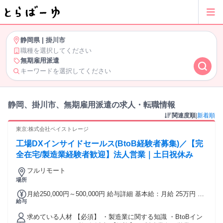
静岡県
|
掛川市
職種を選択してください
無期雇用派遣
キーワードを選択してください
静岡、掛川市、無期雇用派遣の求人・転職情報
関連度順
|
新着順
東京:株式会社ペイストレージ
工場DXインサイドセールス(BtoB経験者募集)／【完
全在宅/製造業経験者歓迎】法人営業｜土日祝休み
フルリモート
場所
月給250,000円～500,000円 給与詳細 基本給：月給 25万円 〜
給与
50万円 固定残業代：なし 【一律手当】 全員に一律で支払わ
れる通勤・皆勤・家族手当金額：なし 全員に一律で支払われ
求めている人材 【必須】 ・製造業に関する知識 ・BtoBイン
るその他手当金額：なし 実績により早期昇給可能