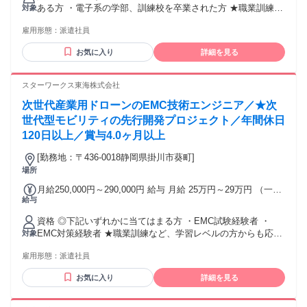
す。 ★賞与 年2回(4ヶ月分) ★昇給 年1回 【年収例】 850万円
ある方 ・電子系の学部、訓練校を卒業された方 ★職業訓練な
対象
／49歳・経験者・入社7年目（月給50万円+賞与＋諸手当）
ど、学習レベルの方からも応募歓迎いたします！ ★歓迎スキ
650万円／36歳・経験者・入社8年目（月給35万円+賞与＋諸
雇用形態：
派遣社員
ルやエンジニアとしての実績がある方は内定前提で選考させ
手当） 500万円／32歳・経験者・入社3年目（月給32万円+賞
ていただきます！
与） 交通費：交通費支給 1か月3万円を上限
お気に入り
詳細を見る
スターワークス東海株式会社
次世代産業用ドローンのEMC技術エンジニア／★次
世代型モビリティの先行開発プロジェクト／年間休日
120日以上／賞与4.0ヶ月以上
[勤務地：〒436-0018静岡県掛川市葵町]
場所
月給250,000円～290,000円 給与 月給 25万円～29万円 （一律
給与
手当を含む） 月給 25～29万円 ＋賞与4ヶ月＋残業代(全額支
給) ※年齢・経験を考慮の上、当社規定により優遇いたしま
資格 ◎下記いずれかに当てはまる方 ・EMC試験経験者 ・
す。 ★賞与 年2回(4ヶ月分) ★昇給 年1回 【年収例】 850万円
EMC対策経験者 ★職業訓練など、学習レベルの方からも応募
対象
／49歳・経験者・入社7年目（月給50万円+賞与＋諸手当）
歓迎いたします！ ★歓迎スキルやエンジニアとしての実績が
650万円／36歳・経験者・入社8年目（月給35万円+賞与＋諸
雇用形態：
派遣社員
ある方は内定前提で選考させていただきます。
手当） 500万円／32歳・経験者・入社3年目（月給32万円+賞
与） 交通費：交通費支給 1か月3万円を上限
お気に入り
詳細を見る