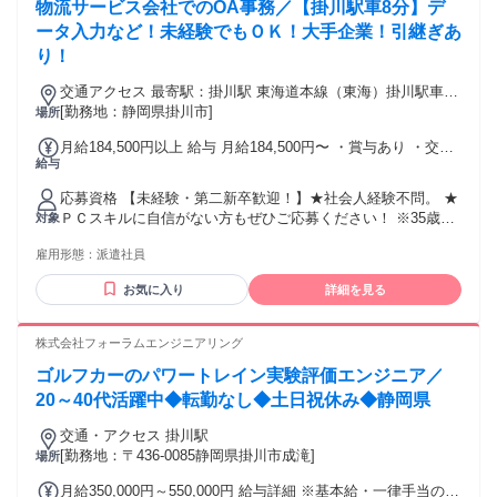
物流サービス会社でのOA事務／【掛川駅車8分】デ
ータ入力など！未経験でもＯＫ！大手企業！引継ぎあ
り！
交通アクセス 最寄駅：掛川駅 東海道本線（東海）掛川駅車8
分
[勤務地：静岡県掛川市]
場所
月給184,500円以上 給与 月給184,500円〜 ・賞与あり ・交通
給与
費全額支給(一部上限有り) ・就業先貢献手当あり ・給与改定
（年1回）
応募資格 【未経験・第二新卒歓迎！】★社会人経験不問。 ★
ＰＣスキルに自信がない方もぜひご応募ください！ ※35歳ま
対象
での方（若年層の長期キャリア形成を図るため） ＼こんな方
雇用形態：
派遣社員
にもオススメ／ ・安定して長く働きたい方 ・コミュニケーシ
ョン取ることが好きな方 ・誰かのサポートをしたい方 ◎無期
お気に入り
詳細を見る
雇用派遣
株式会社フォーラムエンジニアリング
ゴルフカーのパワートレイン実験評価エンジニア／
20～40代活躍中◆転勤なし◆土日祝休み◆静岡県
交通・アクセス 掛川駅
[勤務地：〒436-0085静岡県掛川市成滝]
場所
月給350,000円～550,000円 給与詳細 ※基本給・一律手当の総