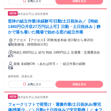
お気に入り
詳細を見る
株式会社平山 浜松営業所
窓枠の組立作業/未経験可/日勤/土日祝休み／【時給
1480円◎月収27万円以上可】日勤・土日祝休み｜静
かで落ち着いた職場で始める窓の組立作業
アクセス 【アクセス】JR東海道本線 掛川駅から車20分
[勤務地：静岡県掛川市]
場所
時給1,480円以上 給与 時給 1480円以上 交通費：交通費支給
給与
資格 未経験OK ＜あれば尚可＞ ・組立作業の経験
対象
雇用形態：
派遣社員
お気に入り
詳細を見る
株式会社平山 浜松営業所
フォークリフトで荷受け・運搬作業/土日祝休み/寮完
備/残業少...／＼日勤×土日祝休みで安定勤務！／ ★フ