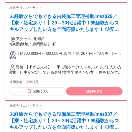
アチェンジも歓迎 施工管理の有資格者だけではなく、 資格取
得を目指す若手の経験者 （大工、左官、塗装工、配管工、内
株式会社コントラフト
装、エクステリア、電気工事など建築・建設・土木業界）も
未経験からでもできる内装施工管理補助/msz029／
多数活躍中！ ■ブランクOK ■幅広い年代が活躍中 ■男女不問
《 この案件が合わないと感じた方へ 》 当社では公開・非公
【寮・社宅あり！】20～30代活躍中！未経験からス
開合わせて15,000件以上の多彩な案件をご用意。 もし現在の
キルアップしたい方を全面応援いたします！ ◎安定
案件がマッチしない場合でも、キャリアアドバイザーがあな
して長く働くことができる！建設業を支えるお仕事で
たのスキルや希望にぴったりの案件を提案します。 まずは、
アクセス 掛川駅
す。
お気軽にご相談ください！
[勤務地：静岡県掛川市]
場所
月給200,000円～400,000円 給与 月給 20万円～40万円 （一律
給与
手当を含む） ※年齢、能力、資格、前職の給与などを最大限
考慮し決定します。 ・賞与あり ・昇給あり ・交通費支給 交
資格 【求める人材】 ・手に職をつけてスキルアップしたい方
通費：交通費支給
・仕事が安定している会社/業界で働きたい方 ・体を動かすこ
対象
とが好きな方 ・頑張った分だけ稼ぎたい方 ・資格を取ってキ
雇用形態：
派遣社員
ャリアアップしたい方 ・フリーターから正社員を目指してい
る方 ・異業種からの転職でチャレンジしたい方 （飲食・販
お気に入り
詳細を見る
売・製造業出身の方が活躍中！）
株式会社コントラフト
未経験からでもできる設備施工管理補助/msz037／
【寮・社宅あり！】20～30代活躍中！未経験からス
キルアップしたい方を全面応援いたします！ ◎安定