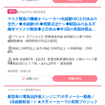
株式会社平山 浜松営業所
マスク製造の機械オペレーター/未経験OK/土日休み/3
交代／◆未経験OK◆残業ほぼナシ◆馴染みのある不
織布マスクの製造◆土日休み◆年3回の長期休暇あり
◆20代・30代・40代の男性スタッフ活躍中！
アクセス 【アクセス】JR東海道本線 袋井駅から車で40分
[勤務地：静岡県掛川市浜川新田]
場所
時給1,240円以上 給与 時給 1240円以上 ※深夜時給：1550円
給与
※研修期間は時給1200円（入社後1ヶ月間） 交通費：交通費
支給
資格 未経験OK 【必須】 普通自動車運転免許 ※車かバイク通
勤必須のエリア為 ＜あれば尚可＞ 製造経験
対象
雇用形態：
派遣社員
お気に入り
詳細を見る
スターワークス東海株式会社
新型車の電装品評価エンジニア/大手メーカー勤務／
《未経験歓迎！》★大手メーカーでの長期プロジェク