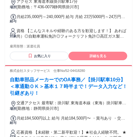
らスタートし将来的には「設計職」や「プロジェクトマネジ
アクセス 東海道本線掛川駅車17分
メント」などの仕事にも挑戦できます。
[勤務地：〒436-0079静岡県掛川市]
場所
月給235,000円～240,000円 給与 月給 23万5000円～24万円
給与
（一律手当を含む） 交通費：交通費支給
資格 【こんなスキルや経験のある方を歓迎します！】 あれば
尚）◎自動車運転免許◎フォークリフト免許◎高圧ガス製造
対象
保安責任者乙種◎第一種電気工事士◎第三種電気主任技術者
雇用形態：
派遣社員
・エンジニアにチャレンジしたい方 ・自動車、家電、産業機
械、身近な機械に興味の湧く方 ・これから専門スキルを磨い
お気に入り
詳細を見る
て、手に職をつけたい方 ・ワークライフバランスを実現しな
がら自分がやりがいを持てる仕事をしたい方 <過去入社者> 製
造業や整備士の経験がある方はもちろん、 未経験者や異業種
株式会社スタッフサービス 仕事No/52-04418280
から転職された方も多数活躍しています。 「エンジニアとし
自動車部品メーカーでのOA事務／【掛川駅車10分】
てキャリアを築いていきたい！」 「専門技術を身につけた
い！」など意欲のある方のご応募歓迎です。 経験者、大学等
＜車通勤ＯＫ＞基本１７時半まで！データ入力など！
で理工系の学部を専攻された方、工業高校卒の方はなお歓迎
引継ぎあり！
します！ ※高卒の方や大学・専門学校を中退された方も積極
採用中！ ※ブランクがある方もOK ※20代未経験入社63%
交通アクセス 最寄駅：掛川駅 東海道本線（東海）掛川駅車10
分
[勤務地：静岡県掛川市]
場所
月給184,500円以上 給与 月給184,500円〜 ・賞与あり ・交通
給与
費全額支給(一部上限有り) ・就業先貢献手当あり ・給与改定
（年1回）
応募資格 【未経験・第二新卒歓迎！】★社会人経験不問。 ★