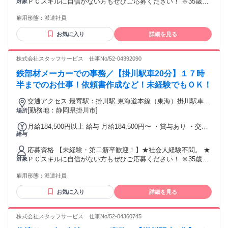
ＰＣスキルに自信がない方もぜひご応募ください！ ※35歳ま
対象
での方（若年層の長期キャリア形成を図るため） ＼こんな方
雇用形態：
派遣社員
にもオススメ／ ・安定して長く働きたい方 ・コミュニケーシ
ョン取ることが好きな方 ・誰かのサポートをしたい方 ◎無期
お気に入り
詳細を見る
雇用派遣
株式会社スタッフサービス 仕事No/52-04392090
鉄部材メーカーでの事務／【掛川駅車20分】１７時
半までのお仕事！依頼書作成など！未経験でもＯＫ！
交通アクセス 最寄駅：掛川駅 東海道本線（東海）掛川駅車20
分
[勤務地：静岡県掛川市]
場所
月給184,500円以上 給与 月給184,500円〜 ・賞与あり ・交通
給与
費全額支給(一部上限有り) ・就業先貢献手当あり ・給与改定
（年1回）
応募資格 【未経験・第二新卒歓迎！】★社会人経験不問。 ★
ＰＣスキルに自信がない方もぜひご応募ください！ ※35歳ま
対象
での方（若年層の長期キャリア形成を図るため） ＼こんな方
雇用形態：
派遣社員
にもオススメ／ ・安定して長く働きたい方 ・コミュニケーシ
ョン取ることが好きな方 ・誰かのサポートをしたい方 ◎無期
お気に入り
詳細を見る
雇用派遣
株式会社スタッフサービス 仕事No/52-04360745