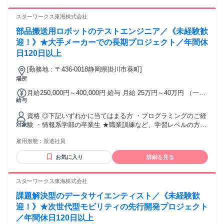
一律住宅手当 1万円(固定給に含む) 交通費全額支給 残業手当
んか？ ＝＝＝＝＝＝＝＝＝＝＝＝＝＝＝ ▶以下に当てはまる
＝＝＝＝＝＝ 「今の会社のままでいいか、悩んでいる」 「も
（全額支給） ※サービス残業なし 家族手当 【昇給】 年1回
方も歓迎！◀ ＝＝＝＝＝＝＝＝＝＝＝＝＝＝＝ ・第二新卒歓
っと幅広い製品や技術に携わりたい」 「エンジニアとして市
スターワークス東海株式会社
（4月） 【賞与】 年2回 （7月・12月） ※昨年度支給実績2回
迎 ・初めての転職歓迎 ・経験が浅い方も歓迎 ・上流工程へ
場価値を高めたい」 そんな方に向けて、 フォーラムエンジニ
※2.91ヶ月（2025年度実績） ※現職の給与、希望年収を考慮
挑戦したい方歓迎 ・市場価値を高めたい方歓迎 ・自動車整備
部品搬送用ロボットのテストエンジニア／《未経験歓
アリングでは 年間9,188件のプロジェクトの中から、 あなた
いたします ※経験者積極採用・給与優遇 ※能力・経験を考慮
士学校卒業の方 ・CAD操作や図面読解経験がある方 ・理工系
のキャリアプランに 合わせた案件をご提案しています。 自動
迎！》★大手メーカーでの長期プロジェクト／年間休
し当社規定により決定
大学、工業高校等で 機械・電気電子を学ばれた方 ・製造、自
車・航空宇宙・半導体・医療機器など、 様々なメーカーや製
日120日以上
動車整備士、施工管理、 CADオペレーター経験者 ＝＝＝＝＝
品に携わることで、 1社では得られない経験とスキルを 身に
＝＝＝＝＝＝＝＝＝＝ ▶下記ツールの使用経験者歓迎◀ ＝＝
つけることが可能です。 「初めての転職だから不安」 「経験
[勤務地：〒436-0018静岡県掛川市葵町]
＝＝＝＝＝＝＝＝＝＝＝＝＝ CAD（2D-CAD、3D-CAD）
は浅いけど次のステップへ進みたい」 そんなエンジニアの キ
場所
CATIAV5 AutoCAD Creo NX SolidWorks CR-5000 CR-8000
ャリア形成をサポートしています。 ＝＝＝＝＝＝＝＝＝＝＝
月給250,000円～400,000円 給与 月給 25万円～40万円 （一律
PLC CAE解析 シーケンス制御 ノギス マイクロメータ テスタ
＝＝＝＝ ▶“今よりもっと”レベルアップ◀ ＝＝＝＝＝＝＝＝
給与
手当を含む） 月給 25～40万円 ＋賞与4ヶ月＋残業代(全額支
三次元測定機 オシロスコープ ロジックアナライザ スペクト
＝＝＝＝＝＝＝ ・社内にCAD設備を完備 ・eラーニングによ
給) ※年齢・経験を考慮の上、当社規定により優遇いたしま
ラムアナライザ NC旋盤 フライス盤
る無料研修 ・100種類以上の通信教育講座 ・資格試験費用補
資格 ◎下記いずれかに当てはまる方 ・プログラミングのご経
す。 ★賞与 年2回(4ヶ月分) ★昇給 年1回 【年収例】 850万円
助制度 ・資格取得奨励金制度 ＼こんな未来も実現できます／
験 ・情報系学部の卒業生 ★職業訓練など、学習レベルの方か
対象
／49歳・経験者・入社7年目（月給50万円+賞与＋諸手当）
★多彩なプロジェクトを経験し、リーダーに。 ★スキルを磨
らも応募歓迎いたします！ ★歓迎スキルやエンジニアとして
650万円／36歳・経験者・入社8年目（月給35万円+賞与＋諸
き続け、最先端の技術に触れる。 ★大手メーカーの正社員へ
雇用形態：
派遣社員
の実績がある方は内定前提で選考させていただきます。
手当） 500万円／32歳・経験者・入社3年目（月給32万円+賞
転籍。 豊富な選択肢がある当社で、 新しい可能性を拓きませ
与） 交通費：交通費支給 1か月3万円を上限
お気に入り
詳細を見る
んか？ ＝＝＝＝＝＝＝＝＝＝＝＝＝＝＝ ▶以下に当てはまる
方も歓迎！◀ ＝＝＝＝＝＝＝＝＝＝＝＝＝＝＝ ・第二新卒歓
迎 ・初めての転職歓迎 ・経験が浅い方も歓迎 ・上流工程へ
スターワークス東海株式会社
挑戦したい方歓迎 ・市場価値を高めたい方歓迎 ・自動車整備
士学校卒業の方 ・CAD操作や図面読解経験がある方 ・理工系
課題解決型のデータサイエンティスト／《未経験歓
大学、工業高校等で 機械・電気電子を学ばれた方 ・製造、自
迎！》★次世代型モビリティの先行開発プロジェクト
動車整備士、施工管理、 CADオペレーター経験者 ＝＝＝＝＝
／年間休日120日以上
＝＝＝＝＝＝＝＝＝＝ ▶下記ツールの使用経験者歓迎◀ ＝＝