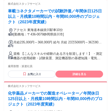
いる技術。 将来を見据えて身につけるにはおすすめのスキル
株式会社スタッフサービス
です。 経験者は優遇！エンジニアとして成長したい方、スキ
車載コネクタメーカーでの試験評価／年間休日125日
ルアップ意欲のある方をお待ちしています。 ※20代未経験入
社63%
以上・月残業10時間以内・年間80,000件のプロジェ
クト（2023年度実績）
アクセス 東海道本線掛川駅車10分
[勤務地：〒436-0079静岡県掛川市]
場所
月給235,000円～368,000円 給与 月給 23万5000円～36万8000
給与
円 （一律手当を含む） 交通費：交通費支給
資格 【こんなスキルや経験のある方を歓迎します！】 ・測定
機器の使用経験・試験装置、測定機器類の基礎知識・電気の
対象
基礎知識（直流と交流、オームの法則、キルヒホッフの法則
雇用形態：
派遣社員
など）【活かせる経験】 コネクタの試験評価経験者車載用電
子部品の試験評価経験者 ・テスト、実験の仕事に興味がある
お気に入り
詳細を見る
方 ・ものづくりの仕事に関わってみたい方 ・大学等で理工系
の学部を専攻された方、工業高校卒の方 ・組立・製造メカニ
ック、機械・装置メンテナンスなどのご経験がある方 ・大手
株式会社スタッフサービス
企業で安定した働き方をしたい方 ※経験者の方は優遇いたし
化学薬品メーカーでの製造オペレーター／年間休日
ます。 ※20代・30代が活躍中未経験の方や経験の浅い方も歓
迎です。異業種出身の先輩社 員も多数活躍しています。 ※20
125日以上・月残業10時間以内・年間80,000件のプロ
代未経験入社63% ※高卒・専門卒大卒など学歴関係なく活躍
ジェクト（2023年度実績）
しています。 【エンジニアとしての成長】 実験エンジニアか