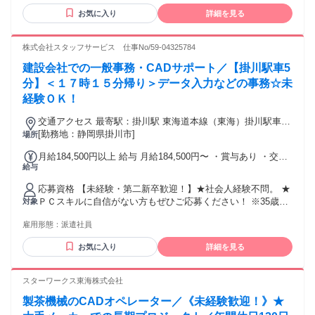
お気に入り
詳細を見る
株式会社スタッフサービス 仕事No/59-04325784
建設会社での一般事務・CADサポート／【掛川駅車5
分】＜１７時１５分帰り＞データ入力などの事務☆未
経験ＯＫ！
交通アクセス 最寄駅：掛川駅 東海道本線（東海）掛川駅車5
分
[勤務地：静岡県掛川市]
場所
月給184,500円以上 給与 月給184,500円〜 ・賞与あり ・交通
給与
費全額支給(一部上限有り) ・就業先貢献手当あり ・給与改定
（年1回）
応募資格 【未経験・第二新卒歓迎！】★社会人経験不問。 ★
ＰＣスキルに自信がない方もぜひご応募ください！ ※35歳ま
対象
での方（若年層の長期キャリア形成を図るため） ＼こんな方
雇用形態：
派遣社員
にもオススメ／ ・安定して長く働きたい方 ・コミュニケーシ
ョン取ることが好きな方 ・誰かのサポートをしたい方 ◎無期
お気に入り
詳細を見る
雇用派遣
スターワークス東海株式会社
製茶機械のCADオペレーター／《未経験歓迎！》★