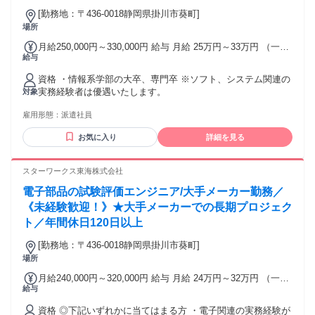
＝＝＝＝＝＝＝＝＝＝＝＝＝ CAD（2D-CAD、3D-CAD）
[勤務地：〒436-0018静岡県掛川市葵町]
CATIAV5 AutoCAD Creo NX SolidWorks CR-5000 CR-8000
場所
PLC CAE解析 シーケンス制御 ノギス マイクロメータ テスタ
三次元測定機 オシロスコープ ロジックアナライザ スペクト
月給250,000円～330,000円 給与 月給 25万円～33万円 （一律
給与
ラムアナライザ NC旋盤 フライス盤
手当を含む） 月給 25～33万円 ＋賞与4ヶ月＋残業代(全額支
給) ※年齢・経験を考慮の上、当社規定により優遇いたしま
資格 ・情報系学部の大卒、専門卒 ※ソフト、システム関連の
す。 ★賞与 年2回(4ヶ月分) ★昇給 年1回 【年収例】 850万円
実務経験者は優遇いたします。
対象
／49歳・経験者・入社7年目（月給50万円+賞与＋諸手当）
650万円／36歳・経験者・入社8年目（月給35万円+賞与＋諸
雇用形態：
派遣社員
手当） 500万円／32歳・経験者・入社3年目（月給32万円+賞
与） 交通費：交通費支給 1か月3万円を上限
お気に入り
詳細を見る
スターワークス東海株式会社
電子部品の試験評価エンジニア/大手メーカー勤務／
《未経験歓迎！》★大手メーカーでの長期プロジェク
ト／年間休日120日以上
[勤務地：〒436-0018静岡県掛川市葵町]
場所
月給240,000円～320,000円 給与 月給 24万円～32万円 （一律
給与
手当を含む） 月給 24～32万円 ＋賞与4ヶ月＋残業代(全額支
給) ※年齢・経験を考慮の上、当社規定により優遇いたしま
資格 ◎下記いずれかに当てはまる方 ・電子関連の実務経験が