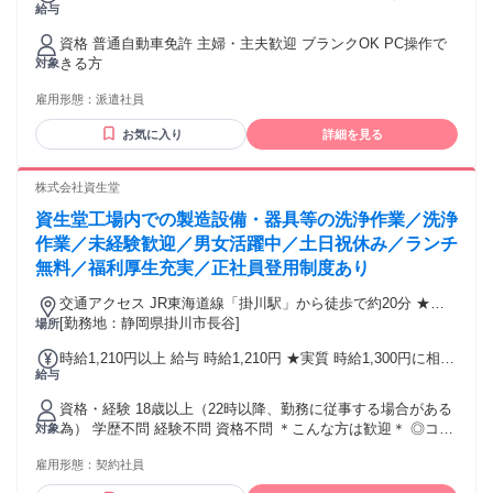
でOK！
給与
の場合） ￥1,400×7時間20分×22日＝￥226,000/月 + 通勤手当
資格 普通自動車免許 主婦・主夫歓迎 ブランクOK PC操作で
きる方
対象
雇用形態：
派遣社員
お気に入り
詳細を見る
株式会社資生堂
資生堂工場内での製造設備・器具等の洗浄作業／洗浄
作業／未経験歓迎／男女活躍中／土日祝休み／ランチ
無料／福利厚生充実／正社員登用制度あり
交通アクセス JR東海道線「掛川駅」から徒歩で約20分 ★マ
イカー通勤OK ★掛川駅 ⇔ 当社への無料送迎バスあり！ 朝、
[勤務地：静岡県掛川市長谷]
場所
夕の出勤・退勤時間に合わせて運行されます。
時給1,210円以上 給与 時給1,210円 ★実質 時給1,300円に相当
給与
ランチ1食無料（工場内食堂：1日698円を上限）の為、 時給
換算すると時給90円分が上乗せされているような状況です。
資格・経験 18歳以上（22時以降、勤務に従事する場合がある
為） 学歴不問 経験不問 資格不問 ＊こんな方は歓迎＊ ◎コツ
対象
コツ手作業の経験者 ◎ライン作業の経験者 ◎コミュニケーシ
雇用形態：
契約社員
ョンが苦手でない方 ◎化粧品が好きな方