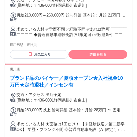
[勤務地：〒436-0084静岡県掛川市逆川]
場所
月給210,000円～260,000円 給与詳細 基本給：月給 21万円 〜
給与
26万円 固定残業代：なし 【一律手当】 全員に一律で支払わ
れる通勤・皆勤・家族手当金額：あり 全員に一律で支払われ
求めている人材 ✅学歴不問 ✅経験不問 ✅あれば尚可 ￣￣￣￣
るその他手当金額：あり ※経験、能力、年齢などを考慮し決
￣￣￣￣ ◆普通自動車運転免許(AT限定可) ✅歓迎条件 ￣￣￣
対象
定 【昇給・賞与について】 ◆昇給あり（年1回） ◆賞与あり
￣￣￣￣￣ ◆製造工場での業務経験がある方 ＊ブランクOK
（年2回） （昨年度実績：5.06ヶ月分） 【各種手当につい
雇用形態：
正社員
＊経験者歓迎 ＊未経験OK 年齢の条件と理由：あり（例外事
て】 ◆通勤手当：実費 10万円まで/月 ◆家族手当：配偶者/1
由3号のイ・35歳未満（長期勤続によるキャリア形成のた
万2,000円 子供/6,000円 ◆役職手当：1,000円〜9万円 ◆割増
お気に入り
詳細を見る
め））
金：定時外1.26倍 深夜勤務1.25倍 ◆夜勤手当：3,000円/1日
掛川店
ブランド品のバイヤー／夏頃オープン★入社祝金10
万円★定時退社／インセン有
交通・アクセス 出店予定
[勤務地：〒436-0001静岡県掛川市東山]
場所
月給280,000円以上 給与詳細 基本給：月給 28万円 〜 固定残
給与
業代：あり 【一律手当】 全員に一律で支払われる通勤・皆
勤・家族手当金額：なし 全員に一律で支払われるその他手当
求めている人材 ★面接は1回だけ！ 【未経験歓迎／第二新卒
金額：なし ■月給28万円～35万円以上＋役職手当＋インセン
OK】 学歴・ブランク不問 ◎普通自動車免許（AT限定可）も
対象
ティブ ※固定残業代32時間/60,000円分を含む <副店長> 月給
活かせます ★知識や経験は一切不要！ 「ブランドに詳しくな