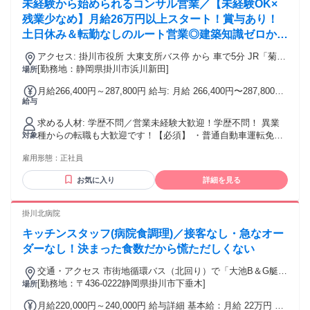
未経験から始められるコンサル営業／【未経験OK×
由：あり（例外事由2号・18歳以上（労働基準法） 例外事由1
します。ブランクがある方も対象となり、過去に取得した資
号・65歳未満（定年のため））
残業少なめ】月給26万円以上スタート！賞与あり！
格を活かして再スタートできる環境です。
土日休み＆転勤なしのルート営業◎建築知識ゼロから
丁寧に教えます！
アクセス: 掛川市役所 大東支所バス停 から 車で5分 JR「菊川
駅」より車で25分 JR「掛川駅」より車で26分 JR「愛野駅」
[勤務地：静岡県掛川市浜川新田]
場所
より車で27分 JR「袋井駅」より車で28分 JR「磐田駅」より
月給266,400円～287,800円 給与: 月給 266,400円〜287,800円
車で33分 広がる空と海のすぐ近く！青空のもとで気持ちよく
給与
（一律手当含む） ※前職の給与を考慮いたしますのでお申し
働ける環境です。 落ち着いたロケーションで、ゆとりを持っ
付けください！ ※上記には食事手当（8,500円）を含みます。
て働きたい方にぴったりです！ ★車通勤OK（無料駐車場あ
求める人材: 学歴不問／営業未経験大歓迎！学歴不問！ 異業
お弁当を持参していても毎月一律で支給されます！
り）
種からの転職も大歓迎です！【必須】 ・普通自動車運転免許
対象
（AT限定可）をお持ちの方 ＜こんな方にピッタリです＞ ・今
雇用形態：
正社員
の仕事をこのまま続けることに、漠然とした不安を感じてい
る方 ・人と話すことが好きで、コミュニケーションを大切に
お気に入り
詳細を見る
できる方 ・建築や住宅業界に興味があり、知識を身につけて
成長したい方 ・人間関係の良い、穏やかで協力的な職場で働
きたい方 ・転勤なしで、地元に腰を据えて長く働きたい方 ・
掛川北病院
ワークライフバランスを大切にしながら、安定企業でキャリ
キッチンスタッフ(病院食調理)／接客なし・急なオー
アを描きたい方
ダーなし！決まった食数だから慌ただしくない
交通・アクセス 市街地循環バス（北回り）で「大池B＆G艇庫
前」下車 徒歩7分
[勤務地：〒436-0222静岡県掛川市下垂木]
場所
月給220,000円～240,000円 給与詳細 基本給：月給 22万円 〜