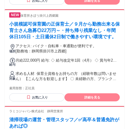
お気に入り
詳細を見る
できる方 ・建築や住宅業界に興味があり、知識を身につけて
成長したい方 ・人間関係の良い、穏やかで協力的な職場で働
きたい方 ・転勤なしで、地元に腰を据えて長く働きたい方 ・
保育所きぼう掛川上西郷園
ワークライフバランスを大切にしながら、安定企業でキャリ
アを描きたい方
小規模認可保育園の正保育士／９月から勤務出来る保
育士さん急募◎22万円～・持ち帰り残業なし・年間
休日105日・土日週休2日制で働きやすい環境です。
アクセス: バイク・自転車・車通勤が便利です。
[勤務地：静岡県掛川市上西郷]
場所
月給222,000円 給与: ◇ 給与改定年1回（4月） ◇ 賞与年2回
給与
（8月・12月） ◇ 通勤手当（1万円迄／月）交通費規定支給
求める人材: 保育士資格をお持ちの方 （経験年数は問いませ
ん） 【こんな方を歓迎します】 〇 未経験の方、ブランクが
対象
ある方 〇 小規模保育でじっくり子どもと関わりたい方 〇 残
雇用形態：
正社員
業や持ち帰り仕事のない環境で働きたい方 〇 キャリアアップ
を目指している方 （副主任・園長を目指す方も歓迎） 〇 看
お気に入り
詳細を見る
護師（正看）資格をお持ちの方も積極採用中 （シニア世代も
活躍できます） ・保育士資格 ※新卒・既卒・資格見込み者も
大歓迎。 ・看護師(正看)資格・未経験者積極採用・シニアも
ラミコジャパン株式会社 静岡営業所
活躍できます。 〈こんな方におすすめ〉 ・常勤、正社員で保
清掃現場の運営・管理スタッフ／✅高卒＆普通免許が
育士の転職を考えている方 ・アットホームで雰囲気が良い保
育園を探している方 ・残業少なめの求人をお探しの方 ・キャ
あれば◎