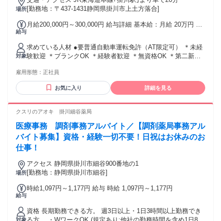
[勤務地：〒437-1431静岡県掛川市上土方落合]
場所
月給200,000円～300,000円 給与詳細 基本給：月給 20万円 〜
給与
30万円 固定残業代：なし 【一律手当】 全員に一律で支払わ
れる通勤・皆勤・家族手当金額：なし 全員に一律で支払われ
求めている人材 ●要普通自動車運転免許（AT限定可） ＊未経
るその他手当金額：なし 月給20万～30万円 【別途、下記手当
験歓迎 ＊ブランクOK ＊経験者歓迎 ＊無資格OK ＊第二新卒
対象
支給】 ■交通費規定支給 ■家族手当 ■資格技能手当 ■皆勤手当
歓迎 ＊フリーター応援 ＊主夫・主婦応援 ＊学歴不問 ＊U・I
■役職手当 【その他】 ■昇給年1回 ■賞与年2回（業績による）
雇用形態：
正社員
ターン応援 ＊ハローワークでお仕事探し中の方も◎ 異業種＆
未経験からの転職も応援♪ ｢製造業の経験は無いけどイチから
お気に入り
詳細を見る
頑張りたい｣ ｢経験・知識を身に付けて一人前を目指したい｣
｢ものづくりに興味があり、挑戦してみたい｣ など、そんなあ
なたも応援します！ もちろん、経験を活かして活躍したいと
クスリのアオキ 掛川細谷薬局
いう 経験者さんも歓迎です！ ＼こんな方は歓迎／ ・リフト
医療事務 調剤事務アルバイト／【調剤薬局事務アル
免許をお持ちの方 ・1級機械加工技能士資格をお持ちの方 ・1
級機械保全技能士資格をお持ちの方 ・図面を理解できる方
バイト募集】資格・経験一切不要！日祝はお休みのお
仕事！
アクセス 静岡県掛川市細谷900番地の1
[勤務地：静岡県掛川市細谷]
場所
時給1,097円～1,177円 給与 時給 1,097円～1,177円
給与
資格 長期勤務できる方。 週3日以上・1日3時間以上勤務でき
る方。 ・WワークOK (規定あり:他社の勤務時間を含め1日8時
対象