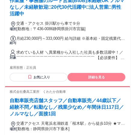
作業服・事務服のルート営業(BtoB)未経験OK ノルマ
たい方 ◆風通しが良く、困ったときにはすぐに周囲に相談で
きる職場で働きたい方 ◆腰を据えて長く安定したキャリアを
なし／未経験歓迎□20代30代活躍中□法人営業□男性
築いていきたい方 ※ A型事業所としての事業所得を得るため
活躍中
の営業活動はありません。
交通・アクセス 掛川駅から車で９分
[勤務地：〒436-0086静岡県掛川市宮脇]
場所
月給230,000円～333,000円 給与詳細 ※基本給・固定残業代の
給与
総額 基本給：月給 20万円 〜 29万円 固定残業代：あり 1ヶ月
あたり3万円 〜 4万3000円（固定残業時間：1ヶ月あたり13時
求めている人材 ＼異業種から入社した社員も多数活躍中！／
間 〜 20時間） 固定残業時間を超えた勤務時間については別
￣￣￣￣￣￣￣￣￣￣￣￣￣￣￣￣￣￣￣￣ 【必須要件】 ・
対象
途残業代を支給する 【一律手当】 全員に一律で支払われる通
普通自動車免許（AT限定可） 【こんな方にオススメ】 ・ガツ
勤・皆勤・家族手当金額：なし 全員に一律で支払われるその
雇用形態：
正社員
ガツ営業より関係性重視で働きたい方 ・安定して長く働きた
他手当金額：なし 基本給は経験や能力に応じて決定します。
い方 ・地元で腰を据えて働きたい方 ・人と話すことが好きな
昇給あり。 賞与あり年2回（決算業績によっては年３回） ※
お気に入り
詳細を見る
方 未経験OK/異業種からの転職歓迎 UIターン歓迎♪ 年齢の条
決算賞与2024・2025年実績有
件と理由：あり（40歳未満(長期勤務によるキャリア形成をは
かるため、例外事由3号のイ)）
株式会社桑高工業所 くわたか自動車
自動車販売店舗スタッフ／自動車販売／44歳以下／
経験不問／転勤なし／残業少なめ／年間休日117日／
ノルマなし／面接1回
交通アクセス 天竜浜名湖鉄道「桜木駅」から徒歩10分 ★マイ
カー通勤OK
[勤務地：静岡県掛川市下垂木]
場所