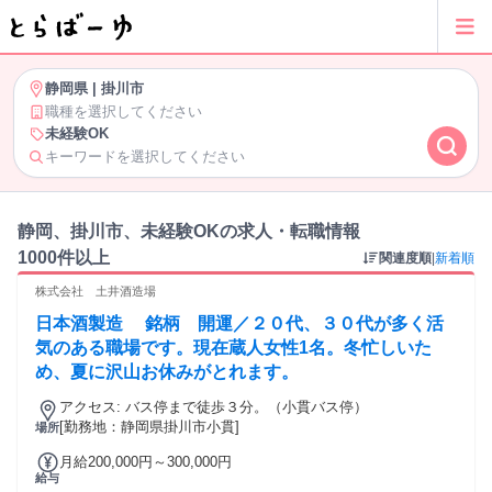
静岡県
|
掛川市
職種を選択してください
未経験OK
キーワードを選択してください
静岡、掛川市、未経験OKの求人・転職情報
1000件以上
関連度順
|
新着順
株式会社 土井酒造場
日本酒製造 銘柄 開運／２０代、３０代が多く活
気のある職場です。現在蔵人女性1名。冬忙しいた
め、夏に沢山お休みがとれます。
アクセス: バス停まで徒歩３分。（小貫バス停）
[勤務地：静岡県掛川市小貫]
場所
月給200,000円～300,000円
給与