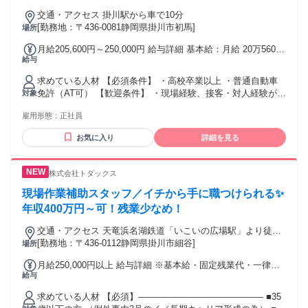
リアアップを目指している方 ＼資格を活かして働けるお仕事
交通・アクセス 掛川駅から車で10分
です！／
[勤務地：〒436-0081静岡県掛川市初馬]
場所
月給205,600円～250,000円 給与詳細 基本給：月給 20万5600
給与
円 〜 25万円 固定残業代：なし 【一律手当】 全員に一律で支
払われる通勤・皆勤・家族手当金額：あり 全員に一律で支払
求めている人材 【必須条件】 ・高校卒業以上 ・普通自動車
われるその他手当金額：なし ※給与には一律手当・固定残業
免許（AT可） 【歓迎条件】 ・現場経験、接客・対人経験があ
対象
代(20時間)含む
る方 ・人の相談に乗るのが得意な方 ・現場運営や調整に関わ
雇用形態：
正社員
りたい方 【こんな方にピッタリ】 ・人と接することが好きな
方 ・正社員として長く働きたい方 ・誰かを支える仕事に興味
お気に入り
詳細を見る
がある方 ・未経験から新しい仕事に挑戦したい方 ・土日祝休
みで働きたい方 ・将来的にキャリアアップを目指したい方 ・
安定企業で腰を据えて働きたい方 年齢の条件と理由：あり
株式会社トダックス
（例外事由1号・65歳未満（定年のため））
現場作業補助スタッフ／イチから手に職つけられる✨
年収400万円～可！残業少なめ！
交通・アクセス 天竜浜名湖鉄道「いこいの広場駅」より徒歩1
分／車通勤OK
[勤務地：〒436-0112静岡県掛川市細谷]
場所
月給250,000円以上 給与詳細 ※基本給・固定残業代・一律手
給与
当の総額 基本給：月給 18万3000円 〜 固定残業代：あり 1ヶ
月あたり5万1000円（固定残業時間：1ヶ月あたり34時間） 固
求めている人材 【必須】―――――――――――――― ■35
定残業時間を超えた勤務時間については別途残業代を支給す