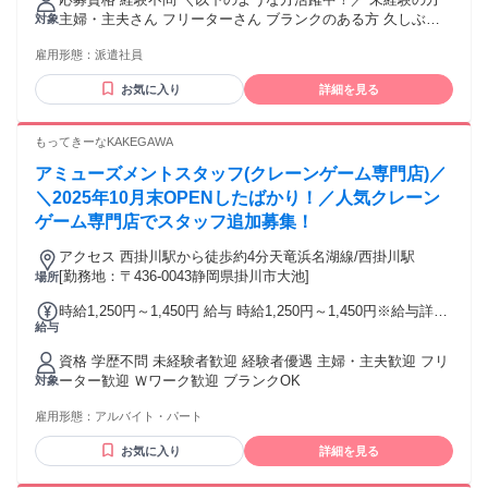
201,600円 計201,600円＋交通費
主婦・主夫さん フリーターさん ブランクのある方 久しぶり
対象
の社会復帰の方 効率よく稼ぎたい方 無理せずに働きたい方
雇用形態：
派遣社員
家庭やプライベートと両立して働きたい方 ＼弊社では様々な
国籍の方が活躍中！／ ブラジル、フィリピン、ペルー、中
お気に入り
詳細を見る
国、台湾、スリランカ、ガーナ、パキスタン、ナイジェリア
etc. ➡語学が堪能な社員が在籍で安心！ ➡入社手続きなどの
資料でも多言語に対応しています！ ➡教育用の動画でも多言
もってきーなKAKEGAWA
語にて準備しております。
アミューズメントスタッフ(クレーンゲーム専門店)／
＼2025年10月末OPENしたばかり！／人気クレーン
ゲーム専門店でスタッフ追加募集！
アクセス 西掛川駅から徒歩約4分天竜浜名湖線/西掛川駅
[勤務地：〒436-0043静岡県掛川市大池]
場所
時給1,250円～1,450円 給与 時給1,250円～1,450円※給与詳細
給与
参照 平日／時給1250円 土曜／時給1300円 日曜／時給1350円
土日両方…両日とも時給1450円 ★22時以降は深夜割増有 試用
資格 学歴不問 未経験者歓迎 経験者優遇 主婦・主夫歓迎 フリ
期間（1､2か月）は、時給ｰ100円
ーター歓迎 Ｗワーク歓迎 ブランクOK
対象
雇用形態：
アルバイト・パート
お気に入り
詳細を見る