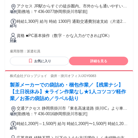
アクセス JR駅からすぐの徒歩圏内。市外からも通いやすいで
す。
[勤務地：〒436-0077静岡県掛川市駅前]
場所
時給1,300円 給与 時給 1300円 通勤交通費別途支給（片道2キ
給与
ロ以上） 交通費：交通費支給 当社規定による（片道2キロ以
上）
資格 ■PC基本操作（数字・かな入力ができればOK）
対象
雇用形態：
派遣社員
お気に入り
詳細を見る
株式会社グロップジョイ 袋井・掛川オフィス/JOY0083
製茶メーカーでの袋詰め・梱包作業／【残業ナシ】
【土日祝休み】★ライン作業なし★1人コツコツ軽作
業／お茶の袋詰め／ラベル貼り
交通アクセス 静岡県掛川市『東名高速道路 掛川IC』より車で
約5分
[勤務地：〒436-0016静岡県掛川市板沢]
場所
時給1,200円～1,500円 給与 時給1,200円〜1,500円 時給1,200
給与
円 交通費別途支給（規定あり） ※残業(実働8時間以上の場合)
は時給1,500円 月収例） ・基本給 1,200円×8時間×21日＝
応募資格 経験不問 ＼以下のような方活躍中！／ 未経験の方