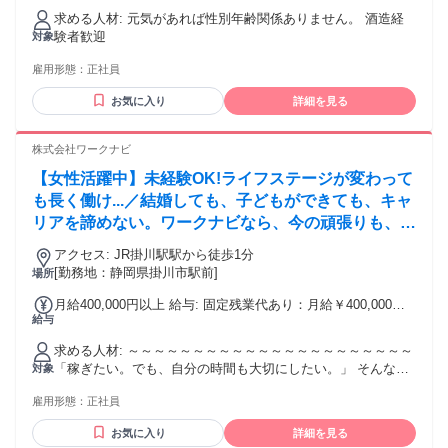
求める人材: 元気があれば性別年齢関係ありません。 酒造経
験者歓迎
対象
雇用形態：
正社員
お気に入り
詳細を見る
株式会社ワークナビ
【女性活躍中】未経験OK!ライフステージが変わって
も長く働け...／結婚しても、子どもができても、キャ
リアを諦めない。ワークナビなら、今の頑張りも、こ
れからの人生設計も大切にできます。未経験から営業
アクセス: JR掛川駅駅から徒歩1分
として成長できる研修制度と、女性も長く働ける環境
[勤務地：静岡県掛川市駅前]
場所
を整えています。
月給400,000円以上 給与: 固定残業代あり：月給￥400,000以
給与
上は1か月当たりの固定残業代￥92,320（40時間相当分）を含
む。40時間を超える残業代は追加で支給する。 月給40万円以
求める人材: ～～～～～～～～～～～～～～～～～～～～～～
上＋諸手当＋インセンティブ ※年齢・経験・能力を考慮の
「稼ぎたい。でも、自分の時間も大切にしたい。」 そんな方
対象
上、決定します ※固定残業代40時間分を含む（超過分は別途
に選ばれている会社です。 「未経験だけど、新しいことに挑
支給） ※研修期間中も給与・待遇に変動はありません 未経験
雇用形態：
正社員
戦したい」 「頑張った分はしっかり評価されたい」 「将来も
でも月給40万円スタート。 「しっかり稼げる仕事」と 「無理
安心して働ける環境を選びたい」 そんな想いに応えます。 現
なく続けられる働き方」 そのどちらも叶えられる環境です。
お気に入り
詳細を見る
在活躍している社員も、 未経験からスタートしたメンバーが