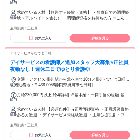
給与
24万円 固定残業代：なし 【一律手当】 全員に一律で支払わ
れる通勤・皆勤・家族手当金額：なし 全員に一律で支払われ
求めている人材 【歓迎する経験・資格】 ・飲食店での調理経
るその他手当金額：なし 【その他手当】 資格手当：10,000
験（アルバイトを含む） ・調理師資格をお持ちの方 ✨こんな
対象
円/月 ※別途支給 (調理師・栄養士・管理栄養士いずれか) 昇
方にピッタリ✨ ・飲食店での調理経験を活かしたい方 ・接客
給： 年1回 賞与： 年2回（業績による） 交通費： 規定支給
雇用形態：
正社員
より調理に集中したい方 ・決まった流れで調理を進めたい方
・公共交通機関：上限3万円／月 ・マイカー通勤：距離に応じ
・チームで協力しながら働きたい方 ・働き方を見直したい方
て上限2万円／月 ※車通勤可（駐車場有） 諸手当： 残業手当
お気に入り
詳細を見る
・子育てが落ち着き、社員で安定して働きたい ✅無資格OK ✅
※試用期間３か月・条件変更なし ※固定残業代なし ＜⭐資格
未経験でもOK ✅ブランクOK ✅経験者優遇 ▼もちろん以下の
手当月1万円支給＞ 調理師・栄養士・管理栄養士いずれかの資
方も歓迎します ・病院、学校給食、社員食堂などでの調理経
デイサービスかなで七日町
格をお持ちの方には、毎月1万円の資格手当を支給。月給22万
験者 ・栄養士・管理栄養士資格をお持ちの方 年齢の条件と理
円以上に加算されるため、資格がそのまま収入アップに直結
デイサービスの看護師／追加スタッフ大募集⭐正社員
由：あり（例外事由2号・18歳以上（労働基準法） 例外事由1
します。ブランクがある方も対象となり、過去に取得した資
号・65歳未満（定年のため））
夜勤なし！週休二日でゆとり看護◎
格を活かして再スタートできる環境です。
交通・アクセス 掛川駅から北へ車で10分／掛川バス 七日町西
停留所すぐ／公共交通機関で通えます♪
[勤務地：〒436-0058静岡県掛川市七日町]
場所
月給230,000円以上 給与詳細 ※基本給・一律手当の総額 基本
給与
給：月給 19万5000円 〜 38万円 固定残業代：なし 【一律手
当】 全員に一律で支払われる通勤・皆勤・家族手当金額：な
求めている人材 【必須条件】 ●正看護師資格 ・正看護師資格
し 全員に一律で支払われるその他手当金額：あり 1ヶ月あた
ある方歓迎 ・デイサービス未経験歓迎 ・主婦(夫)応援 ・フリ
対象
り3万5000円 〜 基本給：195,000～380,000円 一律資格手当
ーター応援 ・ブランクOK ＼こんな方は歓迎します！／ ⭐訪
30,000円 一律勤務手当5,000円 【下記手当は別途支給】 ■通
雇用形態：
正社員
問看護師・デイサービス看護師・保育園看護師・美容クリニ
勤手当 2km以上10km未満 4,100円／月 10km以上15km未満
ックの看護師等の経験がある方 ⭐夜勤専従看護師から日勤の
6,500円／月 15km以上 11,300円／月 ■役職手当：10,000円～
お気に入り
詳細を見る
みの看護師に転職したい方 派遣看護師やアルバイト・パート
50,000円 ■住宅手当：5,000円～10,000円※ ■家族手当：2,000