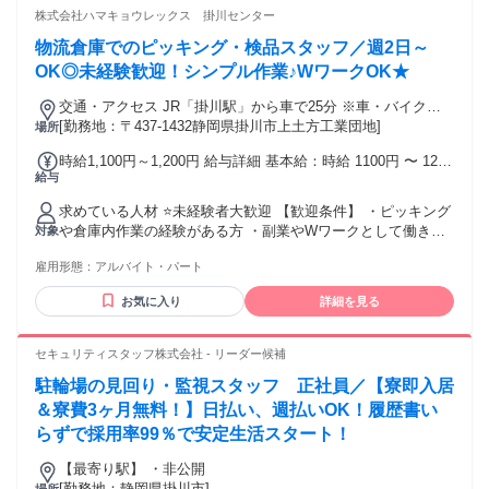
株式会社ハマキョウレックス 掛川センター
物流倉庫でのピッキング・検品スタッフ／週2日～
OK◎未経験歓迎！シンプル作業♪WワークOK★
交通・アクセス JR「掛川駅」から車で25分 ※車・バイク・
自転車通勤OK
[勤務地：〒437-1432静岡県掛川市上土方工業団地]
場所
時給1,100円～1,200円 給与詳細 基本給：時給 1100円 〜 1200
給与
円
求めている人材 ⭐未経験者大歓迎 【歓迎条件】 ・ピッキング
や倉庫内作業の経験がある方 ・副業やWワークとして働きた
対象
い方 ・ブランクがある方 【こんな方にピッタリ】 ・午後か
雇用形態：
アルバイト・パート
らゆっくり仕事を始めたい ・人と話すより作業に集中したい
・決まった手順で進める仕事が好き ・体を動かしながら働き
お気に入り
詳細を見る
たい ・本業と両立できる仕事を探している
セキュリティスタッフ株式会社 - リーダー候補
駐輪場の見回り・監視スタッフ 正社員／【寮即入居
＆寮費3ヶ月無料！】日払い、週払いOK！履歴書い
らずで採用率99％で安定生活スタート！
【最寄り駅】 ・非公開
[勤務地：静岡県掛川市]