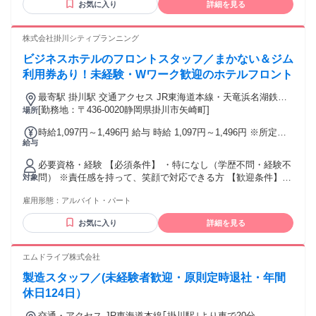
お気に入り
詳細を見る
株式会社掛川シティプランニング
ビジネスホテルのフロントスタッフ／まかない＆ジム
利用券あり！未経験・Wワーク歓迎のホテルフロント
最寄駅 掛川駅 交通アクセス JR東海道本線・天竜浜名湖鉄道
「掛川駅」より車で約5分、徒歩約15分
[勤務地：〒436-0020静岡県掛川市矢崎町]
場所
時給1,097円～1,496円 給与 時給 1,097円～1,496円 ※所定労
給与
働時間超過分の労働については別途残業代を支給します ※経
験・能力を考慮して決定します。
必要資格・経験 【必須条件】 ・特になし（学歴不問・経験不
問） ※責任感を持って、笑顔で対応できる方 【歓迎条件】
対象
・未経験者歓迎 ・経験者歓迎 ・ブランクOK ・学生歓迎 ・フ
雇用形態：
アルバイト・パート
リーター歓迎 ・主婦（夫）歓迎 ・Wワーク、副業OK ・ハロ
ーワークでお仕事をお探しの方 ※接客や販売などの経験があ
お気に入り
詳細を見る
れば活かせます。
エムドライブ株式会社
製造スタッフ／(未経験者歓迎・原則定時退社・年間
休日124日）
交通・アクセス JR東海道本線｢掛川駅｣より車で20分