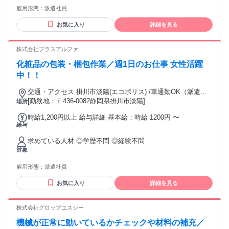
して活躍していた方 ・倉庫作業スタッフとして、勤務してい
雇用形態：
派遣社員
た方 ・倉庫管理(倉庫/配送センター)で、在庫や入出庫の作業
経験がある方 ・フォークリフトオペレーターとして、フォー
お気に入り
詳細を見る
クリフト操作の経験がある方 ・目視検査やシール貼りなど自
分のペースでコツコツ黙々と働きたい方 ・イベント設営や撤
去など体を動かすことが好きな方 ・飲食店やサービス業を通
株式会社プラスアルファ
じて、お客様とのコミュニケーションを大切にしてきた方 ・
化粧品の包装・梱包作業／週1日のお仕事 女性活躍
建築・土木現場などで体を動かしてエネルギッシュに働いて
いた方 ・工場などで製造補助や機械オペレーターをやってい
中！！
た方
交通・アクセス 掛川市淡陽(エコポリス) /車通勤OK（派遣
先）
[勤務地：〒436-0082静岡県掛川市淡陽]
場所
時給1,200円以上 給与詳細 基本給：時給 1200円 〜
給与
求めている人材 ◎学歴不問 ◎経験不問
対象
雇用形態：
派遣社員
お気に入り
詳細を見る
株式会社グロップエスシー
機械が正常に動いているかチェックや材料の補充／