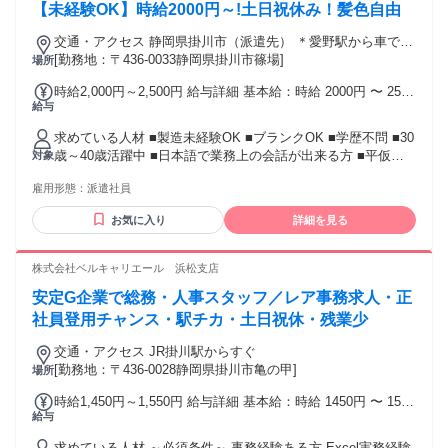
【未経験OK】時給2000円～!土日祝休み！髪色自由
交通・アクセス 静岡県掛川市（派遣先） ＊愛野駅から車で5
分 ＊袋井駅から車で11分 ＊掛川駅から車で11分
[勤務地：〒436-0033静岡県掛川市篠場]
場所
時給2,000円～2,500円 給与詳細 基本給：時給 2000円 〜 2500
給与
円 ＊22時～翌5時：深夜時給2500円 ＊交通費別途規定支給(上
限月3万円)
求めている人材 ■製造未経験OK ■ブランクOK ■学歴不問 ■30
歳～40歳活躍中 ■日本語で業務上の会話が出来る方 ■平仮
対象
名・カタカナ・漢字で書類の記入・入力が出来る方（引き継
雇用形態：
派遣社員
ぎ書など） ＊こんな方にピッタリ！＊ ・長期で安定した仕事
をしたい方 ・初めてだけど挑戦してみたい方 ・モクモク作業
お気に入り
詳細を見る
が好きな方 ・同年代がいる職場で働きたい方 ・将来につなが
る職場を探している方 【経験・資格不要！】 今働いているス
タッフもほとんどが未経験スタート！ イチから丁寧に教える
株式会社ベルキャリエール 浜松支店
ので安心してご応募ください♪
安定G企業で総務・人事スタッフ／レア事務求人・正
社員登用チャンス・駅チカ・土日祝休・残業少
交通・アクセス JR掛川駅からすぐ
[勤務地：〒436-0028静岡県掛川市亀の甲]
場所
時給1,450円～1,550円 給与詳細 基本給：時給 1450円 〜 1550
給与
円 +交通費規定支給
求めている人材 ～必須条件～ 事務経験ある方 Excel実務経験