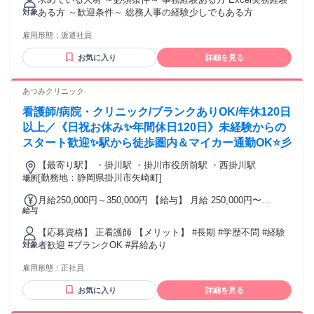
ある方 ～歓迎条件～ 総務人事の経験少しでもある方
対象
雇用形態：
派遣社員
お気に入り
詳細を見る
あつみクリニック
看護師/病院・クリニック/ブランクありOK/年休120日
以上／《日祝お休み✨年間休日120日》未経験からの
スタート歓迎✨駅から徒歩圏内＆マイカー通勤OK⭐彡
【最寄り駅】 ・掛川駅 ・掛川市役所前駅 ・西掛川駅
[勤務地：静岡県掛川市矢崎町]
場所
月給250,000円～350,000円 【給与】 月給 250,000円〜
給与
350,000円
【応募資格】 正看護師 【メリット】 #長期 #学歴不問 #経験
者歓迎 #ブランクOK #昇給あり
対象
雇用形態：
正社員
お気に入り
詳細を見る