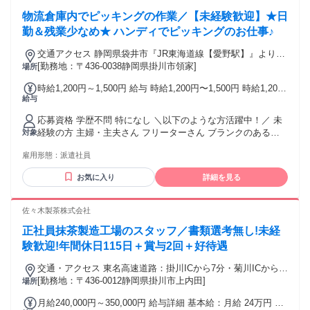
物流倉庫内でピッキングの作業／【未経験歓迎】★日
勤＆残業少なめ★ ハンディでピッキングのお仕事♪
交通アクセス 静岡県袋井市『JR東海道線【愛野駅】』より車
で10分
[勤務地：〒436-0038静岡県掛川市領家]
場所
時給1,200円～1,500円 給与 時給1,200円〜1,500円 時給1,200
給与
円 残業(実働8時間以上の場合)は時給1,500円 ●月収例 ・基本
給 1,200円×8時間×21日＝201,600円＋残業代＋交通費
応募資格 学歴不問 特になし ＼以下のような方活躍中！／ 未
経験の方 主婦・主夫さん フリーターさん ブランクのある方
対象
久しぶりの社会復帰の方 効率よく稼ぎたい方 無理せずに働き
雇用形態：
派遣社員
たい方 家庭やプライベートと両立して働きたい方 ＼弊社では
様々な国籍の方が活躍中！／ ブラジル、フィリピン、ペル
お気に入り
詳細を見る
ー、中国、台湾、スリランカ、ガーナ、パキスタン、ナイジ
ェリアetc. ➡語学が堪能な社員が在籍で安心！ ➡入社手続き
などの資料でも多言語に対応しています！ ➡教育用の動画で
佐々木製茶株式会社
も多言語にて準備しております。
正社員抹茶製造工場のスタッフ／書類選考無し!未経
験歓迎!年間休日115日＋賞与2回＋好待遇
交通・アクセス 東名高速道路：掛川ICから7分・菊川ICから9
分
[勤務地：〒436-0012静岡県掛川市上内田]
場所
月給240,000円～350,000円 給与詳細 基本給：月給 24万円 〜