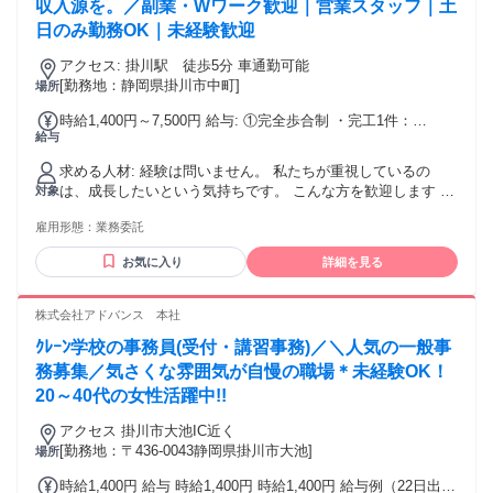
収入源を。／副業・Wワーク歓迎｜営業スタッフ｜土
日のみ勤務OK｜未経験歓迎
アクセス: 掛川駅 徒歩5分 車通勤可能
[勤務地：静岡県掛川市中町]
場所
時給1,400円～7,500円 給与: ①完全歩合制 ・完工1件：
給与
120,000円～200,000円になります（売価により変動） -----------
----------------------------------- 副業スタッフの収入イメージ 副業ス
求める人材: 経験は問いません。 私たちが重視しているの
タッフは、1日平均1件程度のアポイント獲得を目標に活動し
は、成長したいという気持ちです。 こんな方を歓迎します ✅
対象
ています。 獲得したアポイントは、経験豊富なクローザーへ
本業以外の収入源をつくりたい ✅ 副業で収入アップを目指し
引き継ぐ体制になります。 アポイントの約30％が契約につな
雇用形態：
業務委託
たい ✅ 頑張った分だけ評価されたい ✅ 営業スキルを身につ
がっています。 例えば、土日のみ月8日勤務の場合 月間活動
けたい ✅ 将来の選択肢を増やしたい ✅ 新しいことへ挑戦し
日数：約8日 ⬇ アポイント：約8件 ⬇ 契約：約2件 （契約率約
お気に入り
詳細を見る
たい
30％） ⬇ 月収目安：約24万円〜40万円 ※1件あたり120,000
円～200,000円の報酬を想定。（売価により変動） さらに経験
株式会社アドバンス 本社
を積み、契約数が伸びれば、それ以上の収入も十分に目指せ
ます。 実際に、土日のみの勤務で月収30万円以上を達成した
ｸﾚｰﾝ学校の事務員(受付・講習事務)／＼人気の一般事
メンバーも活躍しています。 一人で成果を追うのではなく、
務募集／気さくな雰囲気が自慢の職場＊未経験OK！
チーム全体でサポートしながら成果をつくる営業スタイルだ
20～40代の女性活躍中!!
からこそ、未経験の方でも着実に成長し、高収入を目指せる
環境です。 ---------------------------------------------- ②固定額制
アクセス 掛川市大池IC近く
15,000円/1日 〜完全歩合制で2件完工 の場合〜 月収30万以上
[勤務地：〒436-0043静岡県掛川市大池]
場所
が見込み ＜給与切り替え方法＞ 自信がついたタイミングで
「完全歩合制へ変更したい」と 口頭でお申し出いただくだけ
時給1,400円 給与 時給1,400円 時給1,400円 給与例（22日出勤