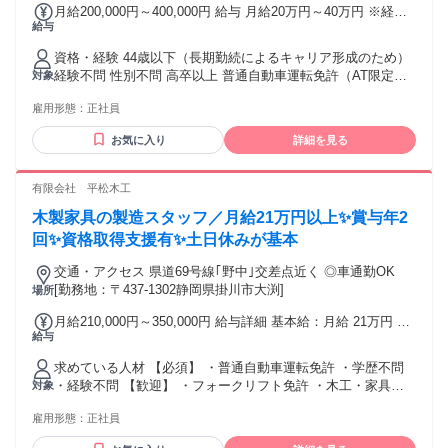
月給200,000円～400,000円 給与 月給20万円～40万円 ※経
給与
験・能力を考慮いたします。 ★インセンティブについて 車両
販売1台につき5,000円を支給。 車検や保険契約なども対象と
資格・経験 44歳以下（長期勤続によるキャリア形成のため）
なり、頑張った分はしっかり収入に反映されます。 一つひと
経験不問 性別不問 高卒以上 普通自動車運転免許（AT限定不
対象
つの積み重ねが、しっかり収入につながる仕組みです。
可） Uターン・Iターン・Jターン歓迎 ＜こんな方歓迎＞ ◎ コ
雇用形態：
正社員
ミュニケーションが好きな方 ◎ クルマが好きな方 ◎ お客様
と長くお付き合いしたいと考えている方 ◎ 頑張りが給与に反
お気に入り
詳細を見る
映される環境で働きたい方
有限会社 平松木工
木製家具の製造スタッフ／月給21万円以上✨賞与年2
回✨資格取得支援有✨土日休みが基本
交通・アクセス 県道69号線｢野中｣交差点近く ◎車通勤OK
[勤務地：〒437-1302静岡県掛川市大渕]
場所
月給210,000円～350,000円 給与詳細 基本給：月給 21万円 〜
給与
35万円 固定残業代：なし 【一律手当】 全員に一律で支払わ
れる通勤・皆勤・家族手当金額：なし 全員に一律で支払われ
求めている人材 【必須】 ・普通自動車運転免許 ・学歴不問
るその他手当金額：なし ※資格・経験･能力を考慮します
・経験不問 【歓迎】 ・フォークリフト免許 ・木工・家具製
対象
造経験 ・製造業経験 ・塗装・組立経験 【こんな方にピッタ
雇用形態：
正社員
リ】 □ DIYやものづくりが好き □ 木のぬくもりを感じる仕事
がしたい □ コツコツ作業することが得意 □ 地元で長く働きた