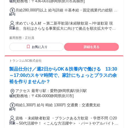
[勤務地：〒436-0031静岡県掛川市高御所]
場所
月給280,000円以上 給与詳細 ※基本給・固定残業代の総額 基
給与
本給：月給 21万円 〜 固定残業代：あり 1ヶ月あたり7万円
（固定残業時間：1ヶ月あたり45時間） 固定残業時間を超え
求めている人材 ～第二新卒歓迎/未経験歓迎～/中途歓迎 現
た勤務時間については別途残業代を支給する 【一律手当】 全
在、当社はさらなる事業拡大に向けて拠点を順次拡大中で
対象
員に一律で支払われる通勤・皆勤・家族手当金額：あり 全員
す。 今回お迎えする方には、営業としての活躍はもちろん、
に一律で支払われるその他手当金額：あり ※経験・能力を考
雇用形態：
正社員
適性に応じて【エリアマネージャー】のポストも準備してお
慮 ✅賞与あり 前年度実績3カ月分 加えて本人評価も反映しま
ります。 役職に見合った「明確な評価と収入（マネージャー
す！！ ✅給与前払い制度あり（稼働分） ✅交通費規定支給 ✅
お気に入り
詳細を見る
給）」を提示します。 会社の成長を牽引する中核メンバーと
家族手当あり 一人につき1万円～
して、あなたの力を発揮しませんか？ 入社後はまず、営業と
して現場の基礎を学んでいただきます。その後、新規拠点の
トランコムSC株式会社
立ち上げに伴い、適性に応じてエリアマネージャーへの道が
製品仕分け／週2日からOK＆扶養内で働ける 13:30
開かれます。 当社が考える「適性」とは、単にトップセール
スであることではありません。「どうすればチーム全員が目
～17:00のスキマ時間で、家計にちょっとプラスの余
標を達成できるか」を一緒に考えられる視点や、 メンバーを
裕を作りませんか？
育成したいという熱意を重視しています。 あなたの「上を目
指したい」「組織を育てたい」という意欲を、私たちは全力
アクセス 最寄り駅：愛野(静岡県)駅/掛川駅
で後押しします。 【キャリアアップ後の給与例】 エリアマネ
[勤務地：〒436-0000静岡県掛川市]
場所
ージャー昇進時：月給【40万円】以上 ＋ 各種手当 （想定年
時給1,300円 給与 時給 1300円 交通費：交通費支給
収：600万円〜） ※マネージャー昇進の際には、役職に応じ
給与
た確かな給与（マネージャー給）を明確に提示いたします。
資格 ・未経験者歓迎 ・ブランクある方歓迎 ・学歴不問 ◎20
～50代活躍中！ ＜こんな方活躍中＞ ・パートやアルバイトと
対象