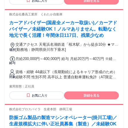
お気に入り
詳細を見る
い □ 正社員として安定した仕事に就きたい □ チームワークを
大切にできる ▶どれか1つでも当てはまるなら 「応募画面へ
進む」をクリック！
株式会社桑高工業所 くわたか自動車
カーアドバイザー(国産全メーカー取扱い)／カーアド
バイザー／未経験OK！ノルマありません。転勤なく
地元で長く活躍！年間休日117日、残業少なめ
交通アクセス 天竜浜名湖鉄道「桜木駅」から徒歩10分 ★マイ
カー通勤OK
[勤務地：静岡県掛川市下垂木]
場所
月給200,000円～400,000円 給与 月給20万円～40万円 ※経
給与
験・能力を考慮いたします。 【月収例】 月収25万円＋交通費
支給 ◎別途、賞与年2回あり （内訳）入社2年目・独身 月給
資格・経験 44歳以下（長期勤続によるキャリア形成のため）
20.5万円＋営業手当1万円＋車両販売手当3.5万円の場合 ★イ
経験不問 性別不問 高卒以上 普通自動車運転免許（AT限定不
対象
ンセンティブについて 車両販売1台につき5,000円を支給。 車
可） Uターン・Iターン・Jターン歓迎 ＜こんな方歓迎＞ ◎ コ
検や保険契約なども対象となり、頑張った分はしっかり収入
雇用形態：
正社員
ミュニケーションが好きな方 ◎ クルマが好きな方 ◎ お客様
に反映されます。 一つひとつの積み重ねが、しっかり収入に
と長くお付き合いしたいと考えている方 ◎ 頑張りが給与に反
つながる仕組みです。
お気に入り
詳細を見る
映される環境で働きたい方
株式会社プロスパイラ 生産本部 静岡工場
防振ゴム製品の製造マシンオペレーター(掛川工場)／
生産規模拡大に伴い正社員募集（製造）／未経験OK