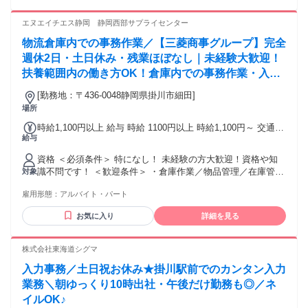
契約後だけではなく、 担当スタッフが長く活躍するほどイン
多数。 研修・マニュアル・先輩のサポート体制があるため、
センティブにも反映。 安定した収入を目指しながら、 ワーク
営業経験や人材業界の知識は必要ありません。 ～～～～～～
エヌエイチエス静岡 静岡西部サプライセンター
ライフバランスも大切にできます。 また、明確な評価制度を
～～～～～～～～～～～～～～～～ ✅学歴・経験不問！普通
整えており、 昇給・昇格のチャンスは年12回。 年齢や社歴で
物流倉庫内での事務作業／【三菱商事グループ】完全
免許があればOKです。 意欲重視の採用を行っているので、
はなく、 日々の取り組みや成果を正当に評価します。 ＜年収
これまでの経験やスキルは一切問いません。 ✅こんな方にピ
週休2日・土日休み・残業ほぼなし｜未経験大歓迎！
例＞ ・年収540万円／入社1年目・メンバー ・年収720万円／
ッタリ ・人と接することが好きな方 ・未経験から新しいキャ
扶養範囲内の働き方OK！倉庫内での事務作業・入庫
入社2年目・支店長 ・年収870万円／入社4年目・支店長 ・年
リアを築きたい方 ・接客や販売経験を活かしたい方 ・ブラン
収1000万円／入社3年目・マネージャー 未経験からでも、 キ
作業など
クから仕事復帰したい方 ・長く安心して働ける会社を探して
[勤務地：〒436-0048静岡県掛川市細田]
ャリアアップと収入アップの両方を目指せます。
いる方 ・将来のライフイベントも見据えて働きたい方 ・頑張
場所
りを正当に評価されたい方 ・チームワークを大切にできる方
時給1,100円以上 給与 時給 1100円以上 時給1,100円～ 交通
・頑張った分だけ収入を伸ばしたい方 ・自分の力でキャリア
給与
費：交通費支給
を築いていきたい方 ・高収入と働きやすさをどちらも大切に
したい方 ・年齢や性別ではなく成果で評価されたい方 ✅ワー
資格 ＜必須条件＞ 特になし！ 未経験の方大歓迎！資格や知
クナビで希望のライフステージを！ 仕事を頑張りたい。 で
識不問です！ ＜歓迎条件＞ ・倉庫作業／物品管理／在庫管理
対象
も、人生も大切にしたい。 そんな想いを持つ方が、 安心して
などの経験がある方 ・ブランクのある方も歓迎 ・ハローワー
長く活躍できる会社でありたいと私たちは考えています。 未
雇用形態：
アルバイト・パート
クでお仕事お探し中の方も歓迎 ・学歴不問！中卒・高卒OK
経験からでも、 営業として成長し、 収入もキャリアも手に入
・資格不要・経験不問 ・フリーター歓迎 ・長期勤務できる方
お気に入り
詳細を見る
れられる。 そしてライフステージが変わっても、 自分らしく
・副業、WワークOK ・ミドル世代も活躍中 ＜こんな方もぜ
働き続けられる。 そんな未来を、ワークナビで一緒に叶えま
ひ＞ ・子育てと両立したい方 お子様の急な体調不良や家庭の
せんか。
用事でのお休み調整もOK！
株式会社東海道シグマ
入力事務／土日祝お休み★掛川駅前でのカンタン入力
業務＼朝ゆっくり10時出社・午後だけ勤務も◎／ネ
イルOK♪