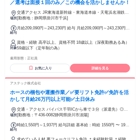
／選考は面接１回のみ／この機会を活かしませんか！
交通アクセス JR東海道新幹線・東海道本線・天竜浜名湖鉄道
天竜浜名湖線「掛川駅」より車で30分 JR東海道本線「袋井
[勤務地：静岡県掛川市千浜]
場所
駅」より車で35分 JR東海道本線「磐田駅」より車で40分 ★
月給209,090円～243,230円 給与 月給209,090円～243,230円
旧大東町の地区です。浜松市、磐田市、袋井市、森町、菊川
給与
＋別途、交替勤務・深夜勤務割増・所定時間外・家族手当等
市、御前崎市、牧之原市、島田市、吉田町からも通勤可能な
を支給 ＊年齢・経験・能力等を考慮 ＜月収例＞35歳入社1年
地域です。 ※マイカー通勤OK！車・バイク・自転車通勤可
資格・経験 高卒以上、資格不問 18歳以上（深夜勤務ある為）
目 3班3交替勤務 月収318,700円（月給20.8万円＋住宅・家族
（無料大型駐車場・駐輪場あり）
59歳以下（定年制の為）
対象
手当4.9万円＋残業10h・深夜・交替手当）の場合
雇用形態：
正社員
お気に入り
詳細を見る
アステック株式会社
ホースの梱包や運搬作業／✅要リフト免許✅免許を活
かして月給26万円以上可能✅土日休み
交通・アクセス バイパス千羽ICから車で３分（派遣先）◎車
通勤ＯＫ！
[勤務地：〒436-0082静岡県掛川市淡陽]
場所
時給1,550円～1,937円 給与詳細 基本給：時給 1550円 〜 1937
給与
円 ＊通常時給1550円～ ＊深夜時給1937円～ ★交通費規定支
給 ★週払いあり／規定
求めている人材 要フォークリフト免許 ＊未経験歓迎 ＊経験