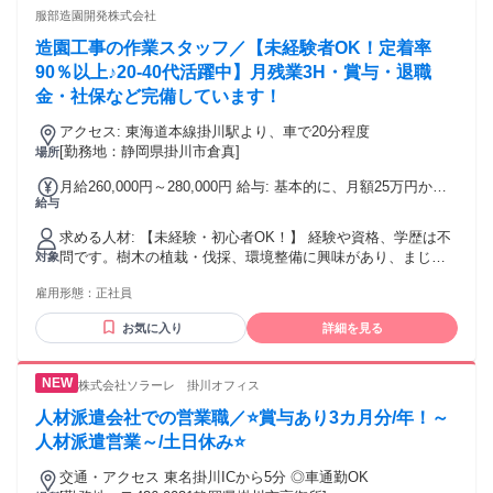
服部造園開発株式会社
造園工事の作業スタッフ／【未経験者OK！定着率
90％以上♪20-40代活躍中】月残業3H・賞与・退職
金・社保など完備しています！
アクセス: 東海道本線掛川駅より、車で20分程度
[勤務地：静岡県掛川市倉真]
場所
月給260,000円～280,000円 給与: 基本的に、月額25万円から
給与
のスタートとなります。 ※経験に応じてそれ以上の金額を見
込んでいます ・通勤手当（500円 × 出勤日数、上限1万円）
求める人材: 【未経験・初心者OK！】 経験や資格、学歴は不
・賞与（会社業績による／前年実績2回） ・昇給随時
問です。樹木の植栽・伐採、環境整備に興味があり、まじめ
対象
な方を歓迎します。 また、会社として事業を拡大しているた
雇用形態：
正社員
め、新たな業務にチャレンジできる方を優遇しています！
お気に入り
詳細を見る
株式会社ソラーレ 掛川オフィス
人材派遣会社での営業職／⭐賞与あり3カ月分/年！～
人材派遣営業～/土日休み⭐
交通・アクセス 東名掛川ICから5分 ◎車通勤OK