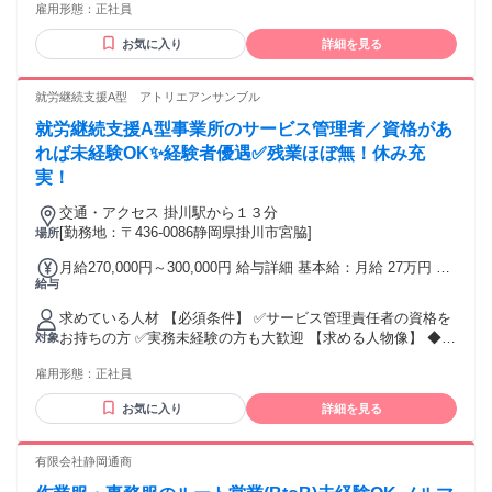
30万円以上 <店長> 月給35万円以上 ◆インセンティブで大幅
雇用形態：
正社員
いけど興味はある」 「接客を初めてチャレンジしたい」 そん
に収入アップ！ 店舗の目標売上を仲間と一緒に目指し、その
な方も大歓迎。イチから丁寧に教えるので安心です。 査定と
達成率に応じて、毎月インセンティブが支給されます。先輩
お気に入り
詳細を見る
いう一生使えるスキルも身につきます！ ＜こんな経験活かせ
メンバーの多くが、入社3～6ヶ月で初達成し、年間80万円を
ます！＞ 不動産営業、保険営業、百貨店の販売スタッフ 飲食
超えるインセンティブをGETしています！
店の接客スタッフ、その他営業経験
就労継続支援A型 アトリエアンサンブル
就労継続支援A型事業所のサービス管理者／資格があ
れば未経験OK✨経験者優遇✅残業ほぼ無！休み充
実！
交通・アクセス 掛川駅から１３分
[勤務地：〒436-0086静岡県掛川市宮脇]
場所
月給270,000円～300,000円 給与詳細 基本給：月給 27万円 〜
給与
30万円 固定残業代：なし 【一律手当】 全員に一律で支払わ
れる通勤・皆勤・家族手当金額：なし 全員に一律で支払われ
求めている人材 【必須条件】 ✅サービス管理責任者の資格を
るその他手当金額：なし 賞与は業績により年1回（～2回）
お持ちの方 ✅実務未経験の方も大歓迎 【求める人物像】 ◆利
対象
用者様やそのご家族の気持ちに寄り添った丁寧な対応ができ
雇用形態：
正社員
る方 ◆スタッフ同士のコミュニケーションやチームワークを
大切にできる方 ◆スケジュール管理や書類作成などの事務業
お気に入り
詳細を見る
務を計画的に進められる方 ◆新しい知識や業務を前向きに吸
収し、成長していきたいという意欲のある方 【こんな方には
ピッタリ！】 ◆資格を活かして実務経験を積んでいきたい方
有限会社静岡通商
◆残業なしの環境で、ワークライフバランスを重視して働き