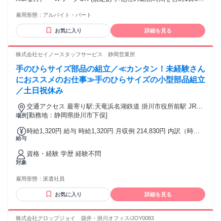
間未満かつ週40時間未満で働ける方)
雇用形態：
アルバイト・パート
お気に入り
詳細を見る
株式会社セイノースタッフサービス 静岡営業所
手のひらサイズ部品の組立／≪カンタン！未経験さん
におススメのお仕事≫手のひらサイズの小型部品組立
／土日祝休み
交通アクセス 最寄り駅:天竜浜名湖鉄道 掛川市役所前駅 JR掛
川駅から車で10分程 掛川市役所から徒歩5分です 最寄りの掛
[勤務地：静岡県掛川市下俣]
場所
川市役所前駅からも徒歩3分の好立地です
時給1,320円 給与 時給1,320円 月収例 214,830円 内訳（時給
給与
1,320円×7.75時間×21日）＋別途交通費あり 給与日 月末締め
→翌月18日銀行振込 日払い 週払い制度 勤務後、勤怠の確認
資格・経験 学歴 経験不問
が出来れば翌営業日には振り込みが可能です その際振込手数
対象
料（セブン銀行55円、その他金融機関165円）が差し引かれま
す
雇用形態：
派遣社員
お気に入り
詳細を見る
株式会社グロップジョイ 袋井・掛川オフィス/JOY0083