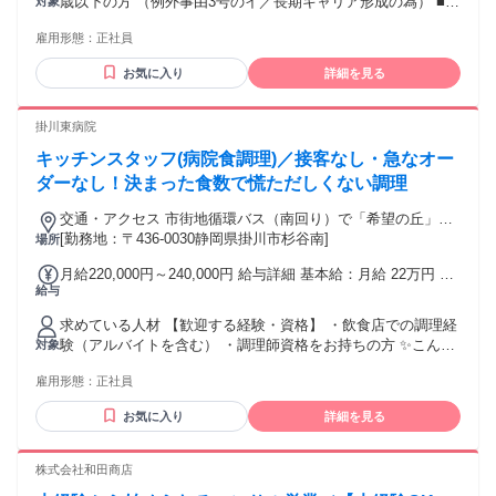
歳以下の方 （例外事由3号のイ／長期キャリア形成の為） ■要
対象
る 【一律手当】 全員に一律で支払われる通勤・皆勤・家族手
普通免許 ■高卒以上 ――――――――――――――――――
当金額：なし 全員に一律で支払われるその他手当金額：あり
雇用形態：
正社員
⭐業界未経験歓迎 ⭐職種未経験歓迎 現場作業員や土木作業
1ヶ月あたり1万6000円 ※月給に一律取組手当1万円、一律業
員、工事・解体・ 建設業などでの経験は不問！ フォークリフ
務改善手当6000円含む。 ■昇給あり ■賞与年2回あり （前年度
お気に入り
詳細を見る
トやその他専門的な資格も 必要ありません♪ ＜活躍中のスタ
実績：平均2.5ヶ月分） ■交通費規定支給 ■資格手当支給
ッフの前職＞ ★機械オペレーターやライン作業などの製造業
界 ★リフト作業や倉庫内作業 ★接客などの飲食店やサービス
掛川東病院
業 ★各業界の営業職 ★建設業界などの同業界 など アルバイ
キッチンスタッフ(病院食調理)／接客なし・急なオー
ト・パートではなく正社員として 安定して働ける環境♪ ハロ
ーワークでお仕事探し中の方も◎ 年齢の条件と理由：あり
ダーなし！決まった食数で慌ただしくない調理
（例外事由3号のイ・35歳以下（長期勤続によるキャリア形成
交通・アクセス 市街地循環バス（南回り）で「希望の丘」下
のため））
車 徒歩1分
[勤務地：〒436-0030静岡県掛川市杉谷南]
場所
月給220,000円～240,000円 給与詳細 基本給：月給 22万円 〜
給与
24万円 固定残業代：なし 【一律手当】 全員に一律で支払わ
れる通勤・皆勤・家族手当金額：なし 全員に一律で支払われ
求めている人材 【歓迎する経験・資格】 ・飲食店での調理経
るその他手当金額：なし 【その他手当】 資格手当：10,000
験（アルバイトを含む） ・調理師資格をお持ちの方 ✨こんな
対象
円/月 ※別途支給 (調理師・栄養士・管理栄養士いずれか) 昇
方にピッタリ✨ ・飲食店での調理経験を活かしたい方 ・接客
給： 年1回 賞与： 年2回（業績による） 交通費： 規定支給
雇用形態：
正社員
より調理に集中したい方 ・決まった流れで調理を進めたい方
・公共交通機関：上限3万円／月 ・マイカー通勤：距離に応じ
・チームで協力しながら働きたい方 ・働き方を見直したい方
て上限2万円／月 ※車通勤可（駐車場有） 諸手当： 残業手当
お気に入り
詳細を見る
・子育てが落ち着き、社員で安定して働きたい ✅無資格OK ✅
※試用期間３か月・条件変更なし ※固定残業代なし ＜⭐資格
未経験でもOK ✅ブランクOK ✅経験者優遇 ▼もちろん以下の
手当月1万円支給＞ 調理師・栄養士・管理栄養士いずれかの資
方も歓迎します ・病院、学校給食、社員食堂などでの調理経
株式会社和田商店
格をお持ちの方には、毎月1万円の資格手当を支給。月給22万
験者 ・栄養士・管理栄養士資格をお持ちの方 年齢の条件と理
円以上に加算されるため、資格がそのまま収入アップに直結