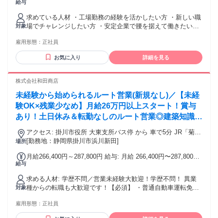
給与
35万円 固定残業代：なし 【一律手当】 全員に一律で支払わ
れる通勤・皆勤・家族手当金額：あり 全員に一律で支払われ
求めている人材 ・工場勤務の経験を活かしたい方 ・新しい職
るその他手当金額：なし ※経験・年齢を考慮し決定 ・昇給年
場でチャレンジしたい方 ・安定企業で腰を据えて働きたい方
対象
1回 ・賞与年2回 ・早番、遅番手当（1,000円／日）
・身体を動かす仕事が好きな方 ・食品製造に興味がある方 ・
雇用形態：
正社員
掛川のお茶づくりに関わりたい方 ＼未経験の方も安心してス
タートできます／ 現在活躍している社員も、 実は未経験入社
お気に入り
詳細を見る
が多数。 前職も、 ・飲食店スタッフ ・販売、接客業 ・物
流、倉庫作業 ・清掃スタッフ ・介護職 ・別業界の工場勤務
などさまざまです。 入社後は、 先輩社員が一緒に作業をしな
株式会社和田商店
がら、 機械の使い方や 仕事の流れを少しずつ教えていくの
未経験から始められるルート営業(新規なし)／【未経
で、 「お茶工場は初めて」 という方も安心してください。
高卒以上 要普通運転免許(AT)
験OK×残業少なめ】月給26万円以上スタート！賞与
あり！土日休み＆転勤なしのルート営業◎建築知識ゼ
ロから丁寧に教えます！
アクセス: 掛川市役所 大東支所バス停 から 車で5分 JR「菊川
駅」より車で25分 JR「掛川駅」より車で26分 JR「愛野駅」
[勤務地：静岡県掛川市浜川新田]
場所
より車で27分 JR「袋井駅」より車で28分 JR「磐田駅」より
月給266,400円～287,800円 給与: 月給 266,400円〜287,800円
車で33分 広がる空と海のすぐ近く！青空のもとで気持ちよく
給与
（一律手当含む） ※前職の給与を考慮いたしますのでお申し
働ける環境です。 落ち着いたロケーションで、ゆとりを持っ
付けください！ ※上記には食事手当（8,500円）を含みます。
て働きたい方にぴったりです！ ★車通勤OK（無料駐車場あ
求める人材: 学歴不問／営業未経験大歓迎！学歴不問！ 異業
お弁当を持参していても毎月一律で支給されます！
り）
種からの転職も大歓迎です！【必須】 ・普通自動車運転免許
対象
（AT限定可）をお持ちの方 ＜こんな方にピッタリです＞ ・今
雇用形態：
正社員
の仕事をこのまま続けることに、漠然とした不安を感じてい
る方 ・人と話すことが好きで、コミュニケーションを大切に