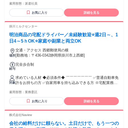
雇用形態：
派遣社員
軽作業中心のシンプルな作業をご希望の方
お気に入り
詳細を見る
掛川ミルクセンター
明治商品の宅配ドライバー／未経験歓迎⭐週2日～、1
日4～5ｈOK⭐家庭や副業と両立OK
交通・アクセス 西郷郵便局の横
[勤務地：〒436-0342静岡県掛川市上西郷]
場所
完全歩合制
給与
求めている人材 ◆必須条件◆ ￣￣￣￣￣￣￣ ✅普通自動車免
許をお持ちの方 ✅自家用車を持ち込みできる方 ※宅配業務に
対象
使用するためお願いしております ◆歓迎条件◆ ￣￣￣￣￣￣
雇用形態：
業務委託
￣ ✅未経験OK！ ✅ブランクOK！ ✅主婦・主夫歓迎！ ✅シニ
ア応援！ ✅フリーター歓迎！ ✅WワークOK！お気軽に相談く
お気に入り
詳細を見る
ださい！ ◆こんな方に向いています◆ ￣￣￣￣￣￣￣￣￣￣
￣￣￣￣ ⭐自分のペースで働きたい方 ⭐配達の仕事に興味を
お持ちの方 ⭐車の運転が好きな方 ⭐人と話すことが好きな方
株式会社Naview
会社の給料だけに頼らない。土日だけで、もう一つの