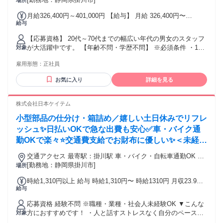
場所
月給326,400円～401,000円 【給与】 月給 326,400円〜
給与
401,000円 日給11,400円～ ※隊長、資格手当含む ■新・運転
手当スタート！✨ あなたの運転が“収入”と“感謝”に変わる、新
【応募資格】 20代～70代までの幅広い年代の男女のスタッフ
制度です。 【手当内訳（26日勤務／2人同乗）】 ・自家用車
が大活躍中です。 【年齢不問・学歴不問】 ※必須条件 ・18
対象
基本手当：500円 × 26日＝13,000円 ・同乗者手当：300円 × 2
歳以上の方(警備業法により) 【BOXID-ハ浜】 【メリット】 #
人 × 26日＝15,600円 運転手当合計：28,600円！ ※3人乗車な
雇用形態：
正社員
フリーター歓迎 #ブランクOK #学歴不問 #社会保険完備 #交通
ら最大36,400円まで支給されます！ 【法定研修も日給保証あ
費支給 #資格取得支援あり #寮・社宅あり #40代も応募可 #50
り！】 3万2000円支給（28時間） 日払い対応可。（規定あ
お気に入り
詳細を見る
代も応募可 #60代も応募可 #車通勤OK #制服貸与 #昇給あり #
り） ■昇給、昇格あり ３ヶ月毎の査定で給与UPのチャンスあ
主婦・主夫歓迎 #転勤なし #経験者歓迎 #有資格者歓迎 #髪
り 【その他手当多数】 ■早出・残業・深夜手当 ■隊員さん紹
型・髪色自由
株式会社日本ケイテム
介手当:紹介者には5万円 ■資格者手当（毎月支給） ■資格取得
支援制度（受験費用全額負担） ■交通費全額支給
小型部品の仕分け・箱詰め／嬉しい土日休みでリフレ
ッシュ✨日払いOKで急な出費も安心✅車・バイク通
勤OKで楽々⭐交通費支給でお財布に優しい✨＜未経験
スタート大歓迎！＞
交通アクセス 最寄駅：掛川駅 車・バイク・自転車通勤OK ＜
最寄り駅からのアクセス＞ ★JR東海道本線「掛川」駅より車
[勤務地：静岡県掛川市]
場所
26分 ＜近隣アクセス＞ 「ミニストップ 掛川大渕店」より車1
時給1,310円以上 給与 時給1,310円〜 時給1310円 月収23.9万
分
給与
円以上可 ※内訳／時給1310円×7時間30分×21日＋残業手当 ※
繁忙期・閑散期等によって月収・残業時間は変動します ◆日
応募資格 経験不問 ※職種・業種・社会人未経験OK ▼こんな
払い・仮払いOK（アプリでカンタン申請！）
方におすすめです！ ・人と話すストレスなく自分のペースで
対象
仕事がしたい方 ・週末は友達や家族と予定を合わせたい方 ・