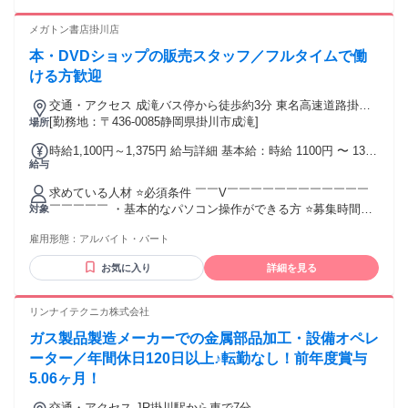
看護師から正社員へ働き方を変えたいという方も応援♪ ハロー
円～15,000円※ ※は世帯主に限る 【昇給】年1回 【賞与】年
ワークでお仕事探し中の方も◎ 年齢の条件と理由：あり（例
メガトン書店掛川店
2回（2ヶ月分～） ※実績による。人事考課制度を設けていま
外事由1号・66歳未満（定年のため）※再雇用制度あり）
す。
本・DVDショップの販売スタッフ／フルタイムで働
ける方歓迎
交通・アクセス 成滝バス停から徒歩約3分 東名高速道路掛川
ICから車で約10分
[勤務地：〒436-0085静岡県掛川市成滝]
場所
時給1,100円～1,375円 給与詳細 基本給：時給 1100円 〜 1375
給与
円
求めている人材 ⭐必須条件 ￣￣V￣￣￣￣￣￣￣￣￣￣￣￣
￣￣￣￣￣ ・基本的なパソコン操作ができる方 ⭐募集時間帯
対象
￣￣V￣￣￣￣￣￣￣￣￣￣￣￣￣￣￣￣￣ (1)10：00～18：
雇用形態：
アルバイト・パート
00 (2)18：00～翌2：00（日曜日・月曜日） (3)2：00～10：00
・土曜・日曜に働ける方歓迎 ⭐歓迎条件 ￣￣V￣￣￣￣￣￣
お気に入り
詳細を見る
￣￣￣￣￣￣￣￣￣￣￣ ・コンビニでの勤務経験がある方 ・
工場勤務の経験がある方 ・本、DVD、コミックが好きな方 ・
夜間勤務の経験がある方 ・レジ経験のある方 ⭐こんな方にお
リンナイテクニカ株式会社
すすめ ￣￣V￣￣￣￣￣￣￣￣￣￣￣￣￣￣￣￣￣ ・接客と
ガス製品製造メーカーでの金属部品加工・設備オペレ
裏方作業の両方を経験したい方
ーター／年間休日120日以上♪転勤なし！前年度賞与
5.06ヶ月！
交通・アクセス JR掛川駅から車で7分