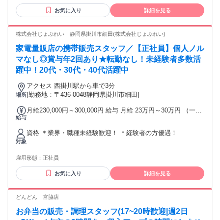
がない方も 大歓迎です。 ★家電が好きな方もそうでない方
お気に入り
詳細を見る
も！ 家電が好きな方や詳しい方、最新家電を 楽しみにしてい
る方はもちろん、あまり 詳しくない方やこれから知りたいと
いう 方も大歓迎！ ★年齢を問わずどんな世代の方も活躍可能
株式会社じょぶれい 静岡県掛川市細田(株式会社じょぶれい)
・子育てが落ち着いた主婦さん ・家電製品に詳しくなりたい
家電量販店の携帯販売スタッフ／【正社員】個人ノル
フリーター ・接客や販売が好きな転職者希望者 など大歓迎
・男女スタッフ活躍中！ ＜このような経験・関心が活かせま
マなし◎賞与年2回あり★転勤なし！未経験者多数活
す＞ ・家電販売、携帯販売、スマホ販売、アパレル販売、雑
躍中！20代・30代・40代活躍中
貨販売、インテリア販売、接客、小売店、レジ、品出し、陳
列、受付、サービス業、営業、営業アシスタント、営業サポ
アクセス 西掛川駅から車で3分
ートなど
[勤務地：〒436-0048静岡県掛川市細田]
場所
月給230,000円～300,000円 給与 月給 23万円～30万円 （一律
給与
手当を含む） ★賞与年2回 ★固定残業代なし！残業代は全額
支給です！ 交通費：交通費支給 交通費規定支給
資格 ＊業界・職種未経験歓迎！ ＊経験者の方優遇！
対象
雇用形態：
正社員
お気に入り
詳細を見る
どんどん 宮脇店
お弁当の販売・調理スタッフ(17~20時歓迎|週2日