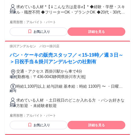
求めている人材 *【⇓こんな方は是非✊️】* ◆経験・学歴・スキ
ル・職歴不問 ◆フリーターOK・ブランクOK ◆20代・30代・
対象
40代・50代活躍中 ◆若手～ミドル中高年まで幅広く活躍中 ◆
雇用形態：
アルバイト・パート
男性スタッフ多数在籍中 ハローワークで求職中の方も応募
OK‼ ”セカンドキャリアで働きたい！” ”無理なく自分のペース
お気に入り
詳細を見る
で働きたい！” こんな方はぜひご応募ください！
掛川アンデルセン バロー掛川店
パン・ケーキの販売スタッフ／＜15-19時／週３日～
＞日祝手当＆掛川アンデルセンの社割有
交通・アクセス 西掛川駅から車で4分
[勤務地：〒436-0043静岡県掛川市大池]
場所
時給1,100円以上 給与詳細 基本給：時給 1100円 〜 ・日曜
給与
日・祝日は時給50円アップ
求めている人材 ・土日祝日のどこか入れる方 ・パンお好きな
方歓迎 ・未経験者歓迎
対象
雇用形態：
アルバイト・パート
お気に入り
詳細を見る