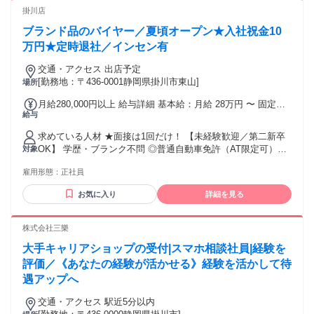
掛川店
ブランド品のバイヤー／夏頃オープン★入社祝金10
万円★定時退社／インセン有
交通・アクセス 出店予定
[勤務地：〒436-0001静岡県掛川市東山]
場所
月給280,000円以上 給与詳細 基本給：月給 28万円 〜 固定残
給与
業代：あり 【一律手当】 全員に一律で支払われる通勤・皆
勤・家族手当金額：なし 全員に一律で支払われるその他手当
求めている人材 ★面接は1回だけ！ 【未経験歓迎／第二新卒
金額：なし ■月給28万円～35万円以上＋役職手当＋インセン
OK】 学歴・ブランク不問 ◎普通自動車免許（AT限定可）も
対象
ティブ ※固定残業代32時間/60,000円分を含む <副店長> 月給
活かせます ★知識や経験は一切不要！ 「ブランドに詳しくな
30万円以上 <店長> 月給35万円以上 ◆インセンティブで大幅
雇用形態：
正社員
いけど興味はある」 「接客を初めてチャレンジしたい」 そん
に収入アップ！ 店舗の目標売上を仲間と一緒に目指し、その
な方も大歓迎。イチから丁寧に教えるので安心です。 査定と
達成率に応じて、毎月インセンティブが支給されます。先輩
お気に入り
詳細を見る
いう一生使えるスキルも身につきます！ ＜こんな経験活かせ
メンバーの多くが、入社3～6ヶ月で初達成し、年間80万円を
ます！＞ 不動産営業、保険営業、百貨店の販売スタッフ 飲食
超えるインセンティブをGETしています！
店の接客スタッフ、その他営業経験
株式会社三樂
大手キャリアショップの受付|スマホ相談社員|経験を
評価／《あなたの経験が活かせる》経験を活かして待
遇アップへ
交通・アクセス 駅近5分以内