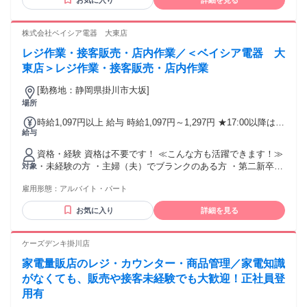
お気に入り
詳細を見る
る手当・インセンティブ ◎残業手当 ◎住宅手当 ◎通勤手当
◎家族手当 ◎資格手当 ◎職位手当 ◎単身手当 ◎残業手当
株式会社ベイシア電器 大東店
（全額支給） ◎深夜手当 ※一部、店舗により異なります ※
固定残業・みなし残業なし！残業分は1分単位で支給！ （実
レジ作業・接客販売・店内作業／＜ベイシア電器 大
績：月平均残業時間13.25h以下）
東店＞レジ作業・接客販売・店内作業
[勤務地：静岡県掛川市大坂]
場所
時給1,097円以上 給与 時給1,097円～1,297円 ★17:00以降は時
給与
給＋100円 ★土・日・祝日は更に時給＋100円 ※スキルに応じ
て昇給あり
資格・経験 資格は不要です！ ≪こんな方も活躍できます！≫
・未経験の方 ・主婦（夫）でブランクのある方 ・第二新卒の
対象
方 ・子育てと両立できるお仕事をお探しの方 ・アルバイト・
雇用形態：
アルバイト・パート
パートから正社員を目指したい方 ・販売、サービスなどの接
客経験を活かしたい方 ・接客スキル・サービススキルに自信
お気に入り
詳細を見る
を付けたい方 ・笑顔で一生懸命取り組める方
ケーズデンキ掛川店
家電量販店のレジ・カウンター・商品管理／家電知識
がなくても、販売や接客未経験でも大歓迎！正社員登
用有