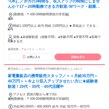
~OK|...／夕方の3時間を、収入アップの時間にしませ
んか？17～20時勤務できる方歓迎♪Wワーク・副業
OK！地域の常連さんが多い、あたたかいお店です。
[勤務地：〒436-0086静岡県掛川市宮脇]
場所
時給1,100円以上 給与 時給 1100円以上 ■ 昇給あり できるこ
給与
とが増えると時給アップ。 頑張りをしっかり評価します！
資格 ●未経験歓迎（経験不問） ●年齢不問 ●学歴不問 ●長期で
きる方
対象
雇用形態：
アルバイト・パート
お気に入り
詳細を見る
株式会社じょぶれい 静岡県掛川市細田(株式会社じょぶれい)
家電量販店の携帯販売スタッフ／＜＜月給36万円～
40万円＞＞今より収入アップさせたい方に★経験者
歓迎！20代・30代・40代活躍中
アクセス 西掛川駅から車で3分
[勤務地：〒436-0048静岡県掛川市細田]
場所
月給360,000円～400,000円 給与 月給 36万円～40万円