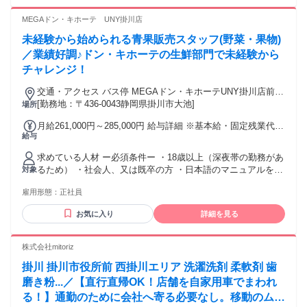
話すことが好き ・販売職ははじめてだけど チャレンジしてみ
たい
MEGAドン・キホーテ UNY掛川店
未経験から始められる青果販売スタッフ(野菜・果物)
／業績好調♪ドン・キホーテの生鮮部門で未経験から
チャレンジ！
交通・アクセス バス停 MEGAドン・キホーテUNY掛川店前/
静岡県掛川市から徒歩1分
[勤務地：〒436-0043静岡県掛川市大池]
場所
月給261,000円～285,000円 給与詳細 ※基本給・固定残業代・
給与
一律手当の総額 基本給：月給 24万2200円 〜 26万4600円 固
定残業代：あり 1ヶ月あたり1万7800円 〜 1万9400円（固定残
求めている人材 ー必須条件ー ・18歳以上（深夜帯の勤務があ
業時間：1ヶ月あたり10時間） 固定残業時間を超えた勤務時
るため） ・社会人、又は既卒の方 ・日本語のマニュアルを問
対象
間については別途残業代を支給する 【一律手当】 全員に一律
題無く読める方 ・店頭での接客、従業員との連携、お問い合
で支払われる通勤・皆勤・家族手当金額：なし 全員に一律で
雇用形態：
正社員
わせ等の一次対応を行うため、 日本語で円滑にコミュニケー
支払われるその他手当金額：あり 1ヶ月あたり1000円 〇残業
ションが取れる方 ・敬語を用いた顧客対応およびクレーム初
10hを超えた場合は別途支給 【手当】 ＜安心して働けるよう
お気に入り
詳細を見る
期対応が可能な方 ・本職種は「生鮮食品の加工（調理）」お
に、さまざまな手当もご用意＞ ・時間外手当 ・深夜勤務手当
よび「商品の品出し」を主な業務として含みます。 ー未経験
・休日出勤手当 ・通勤交通費支給 ＊交通費は月上限3万円ま
者歓迎！ー 入社後に働き方や知識を学んでください。 ・経験
株式会社mitoriz
で支給します！ 【昇給】 給与改定年2回／1月、7月（人事考
不問 ・学歴不問 ・20代 30代の社員が多数活躍！ ーこんな方
課に基づく） 能力に応じて毎月昇降格の機会あり 【賞与】
掛川 掛川市役所前 西掛川エリア 洗濯洗剤 柔軟剤 歯
は歓迎！ー ・大手企業、有名企業で、新たなキャリアに挑戦
年2回
したい方 ・人々を笑顔にできる、やりがいのある仕事がした
磨き粉...／【直行直帰OK！店舗を自家用車でまわれ
い方 ・地域貢献できる仕事に挑戦したい方 前職は、飲食店・
る！】通勤のために会社へ寄る必要なし。移動のムダ
ホテル・営業・小売・サービスなど様々。 それぞれがこれま