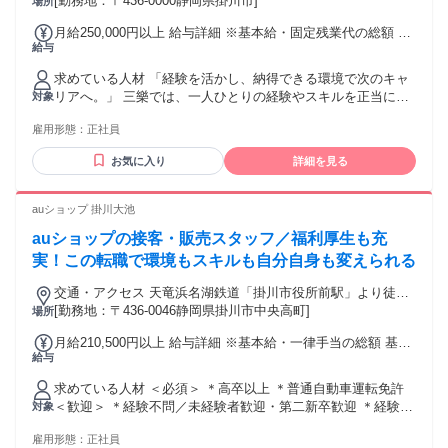
[勤務地：〒436-0000静岡県掛川市]
場所
月給250,000円以上 給与詳細 ※基本給・固定残業代の総額 基
給与
本給：月給 21万5000円 〜 固定残業代：あり 1ヶ月あたり3万
5000円（固定残業時間：1ヶ月あたり20時間） 固定残業時間
求めている人材 「経験を活かし、納得できる環境で次のキャ
を超えた勤務時間については別途残業代を支給する 【一律手
リアへ。」 三樂では、一人ひとりの経験やスキルを正当に評
対象
当】 全員に一律で支払われる通勤・皆勤・家族手当金額：な
価し、安心して長く活躍できる環境づくりを大切にしていま
し 全員に一律で支払われるその他手当金額：なし
雇用形態：
正社員
す。 堅苦しい上下関係はなく、困ったことや新しい挑戦も気
軽に相談できる風通しの良い職場です。 経験者だからこそ、
お気に入り
詳細を見る
実力を発揮しやすい環境が整っています。 ＼ スタッフインタ
ビュー ／ ［携帯販売スタッフ Mさん／入社5年目］ 前職で培
った営業経験を活かしながら、新たな環境でキャリアを築い
auショップ 掛川大池
ています。 三樂は実績だけでなく、日々の取り組みや仕事へ
auショップの接客・販売スタッフ／福利厚生も充
の姿勢もしっかり評価してくれる会社です。 努力が待遇やキ
ャリアアップにつながる実感があるため、高いモチベーショ
実！この転職で環境もスキルも自分自身も変えられる
ンを持って働けています。 今後はさらに経験を積み、年収
交通・アクセス 天竜浜名湖鉄道「掛川市役所前駅」より徒歩4
1,000万円を目指しています。 「経験を正当に評価してほし
分
[勤務地：〒436-0046静岡県掛川市中央高町]
場所
い」 「今よりも働きやすい環境で長く活躍したい」 「キャリ
アアップ・収入アップを目指したい」 そんな想いをお持ちの
月給210,500円以上 給与詳細 ※基本給・一律手当の総額 基本
方を歓迎します。 お客様対応ができるビジネスレベルの日本
給与
給：月給 19万5000円 〜 固定残業代：なし 【一律手当】 全員
語能力をお持ちの方を募集しています。
に一律で支払われる通勤・皆勤・家族手当金額：なし 全員に
求めている人材 ＜必須＞ ＊高卒以上 ＊普通自動車運転免許
一律で支払われるその他手当金額：あり 1ヶ月あたり1万5500
＜歓迎＞ ＊経験不問／未経験者歓迎・第二新卒歓迎 ＊経験者
対象
円 一律職務手当／1万5500円 業績手当／0～4万円 ◆昇給賞与
歓迎・復職希望者歓迎・ブランク歓迎 ＊正社員経験不問／ア
昇給年1回 賞与年3回（4月、8月、12月）※前年実績3.0ヶ月
雇用形態：
正社員
ルバイト・パート・契約社員だった方も歓迎 ＊ハローワーク