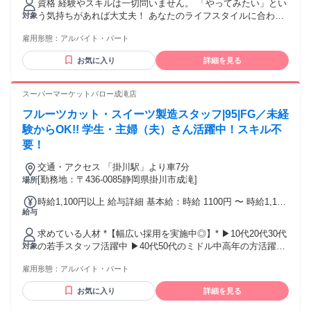
資格 経験やスキルは一切問いません。 「やってみたい」とい
う気持ちがあれば大丈夫！ あなたのライフスタイルに合わせ
対象
て、 無理なく楽しく働ける環境を用意して お待ちしていま
雇用形態：
アルバイト・パート
す。 ・高校生OK ・未経験者、学生、主婦・主夫、フリータ
ー歓迎 ・60歳定年制度 ※Wワークの方は他社合計で40時間/
お気に入り
詳細を見る
週未満の勤務です ＜こんな方におすすめ＞ ■■子育て中の主
婦・主夫の方に超おすすめ！■■ お子様を園や学校に送り出し
た後、 9時からお仕事スタート！ お迎えには余裕で間に合う
スーパーマーケットバロー成滝店
時間に終わる、 まさに理想のシフトです。 仕事後にゆっくり
フルーツカット・スイーツ製造スタッフ|95|FG／未経
ランチをしたり、 買い物をして帰る時間も十分にあります
よ。 ■■学業に集中したい学生さん■■ 高校生もOK！ 「勉強や
験からOK!! 学生・主婦（夫）さん活躍中！スキル不
部活で忙しい… でもしっかりバイトもしたい！」 そんなあな
要！
たにピッタリ！ 勤務時間の相談も可能で、 学業との両立もラ
クラクです。 ■■午後は自分の時間にしたい全ての方へ■■
交通・アクセス 「掛川駅」より車7分
「働くのは午前中だけがいい」 そんな方にピッタリ！ 午後は
[勤務地：〒436-0085静岡県掛川市成滝]
場所
趣味、勉強、通院など、 丸ごとあなたの自由な時間として使
時給1,100円以上 給与詳細 基本給：時給 1100円 〜 時給1,100
えます。 生活にメリハリをつけたい方にも最適です。
給与
円 試用期間中 時給1,100円(試用期間2ヶ月)
求めている人材 *【幅広い採用を実施中◎】* ▶10代20代30代
の若手スタッフ活躍中 ▶40代50代のミドル中高年の方活躍中
対象
▶60代前半のシニアスタッフも活躍中 ▶フリーターさん多数
雇用形態：
アルバイト・パート
活躍中 ▶ブランクがある方も応募OK ▶男性スタッフ多数在
籍中 『ライフスタイルに合わせて働きたい』 『柔軟に働ける
お気に入り
詳細を見る
職場に就きたい』 などなど！ こんな思いがある方は、ぜひご
応募を！