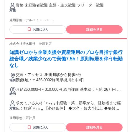
資格 未経験者歓迎 主婦・主夫歓迎 フリーター歓迎
対象
雇用形態：
アルバイト・パート
お気に入り
詳細を見る
株式会社清水銀行 掛川支店
知識ゼロから企業支援や資産運用のプロを目指す銀行
総合職／残業少なめで実働7.5h！原則転居を伴う転勤
なし
交通・アクセス JR掛川駅から徒歩5分
[勤務地：〒436-0092静岡県掛川市中町]
場所
月給260,000円～310,000円 給与詳細 基本給：月給 26万円 〜
給与
31万円 固定残業代：なし 【一律手当】 全員に一律で支払わ
れる通勤・皆勤・家族手当金額：なし 全員に一律で支払われ
求めている人材 ˚✧₊⁎ ⁎未経験・第二新卒から、経験者まで幅
るその他手当金額：なし 基本給：月給 26万円 〜 31万円 ※固
広く歓迎˚✧₊⁎ ⁎ 【必須条件】 ◆大卒・短大卒以上 ◆要普通
対象
定残業代：なし（残業代は別途全額支給） ※あなたの経験、
自動車運転免許（AT限定可） ✭こんな方を特に歓迎します！
スキル、年齢を最大限考慮し、 当行規定に基づき優遇いたし
雇用形態：
正社員
✭ ＜金融経験者層＞ ・金融業界（銀行、証券、保険など）の
ます。 （現職でのご経験や実績なども、ぜひアピールしてく
経験をお持ちの方 ・静岡に貢献し、地域経済を盛り上げたい
ださい） ◆昇給あり（年1回） ◆賞与あり（年2回） ◆通勤
お気に入り
詳細を見る
方 ・ワークライフバランスを整え、安定した環境で長く働き
手当 ◆時間外手当 ◆子供手当 ◆その他 諸手当あり