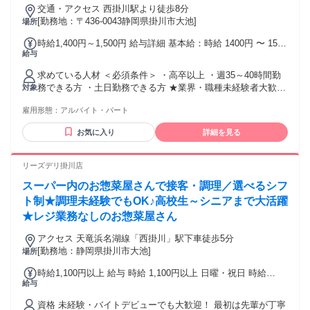
交通・アクセス 西掛川駅より徒歩8分
[勤務地：〒436-0043静岡県掛川市大池]
場所
時給1,400円～1,500円 給与詳細 基本給：時給 1400円 〜 1500
給与
円 【平日】時給1400円 【平日17時以降】時給1450円 【土日
祝】時給1500円
求めている人材 ＜必須条件＞ ・高卒以上 ・週35～40時間勤
務できる方 ・土日勤務できる方 ★業界・職種未経験者大歓
対象
迎！ 社会人経験がない方もブランクがある方もOK！ 業務は
雇用形態：
アルバイト・パート
基本からしっかり教えていきますし、接客や販売経験がない
方も大歓迎です。 ★家電が好きな方もそうでない方も！ 家電
お気に入り
詳細を見る
が好きな方や詳しい方、最新家電を楽しみにしている方はも
ちろん、あまり詳しくない方やこれから知りたいという方も
大歓迎！ ★年齢を問わずどんな世代の方も活躍可能 ・子育て
リーズデリ掛川店
が落ち着いた主婦さん ・家電製品に詳しくなりたいフリータ
スーパー内のお惣菜屋さんで接客・調理／選べるシフ
ー ・接客や販売が好きな転職者希望者 など大歓迎 ・20代、
30代、40代の男女スタッフ活躍中！ ＜このような経験・関心
ト制★調理未経験でもOK♪高校生～シニアまで大活躍
が活かせます＞ ・家電販売、携帯販売、スマホ販売、アパレ
★レジ業務なしのお惣菜屋さん
ル販売、雑貨販売、インテリア販売、接客、小売店、レジ、
品出し、陳列、受付、サービス業、営業、営業アシスタン
アクセス 天竜浜名湖線「西掛川」駅下車徒歩5分
ト、営業サポートなど
[勤務地：静岡県掛川市大池]
場所
時給1,100円以上 給与 時給 1,100円以上 日曜・祝日 時給
給与
1,200円以上
資格 未経験・バイトデビューでも大歓迎！ 最初は先輩が丁寧