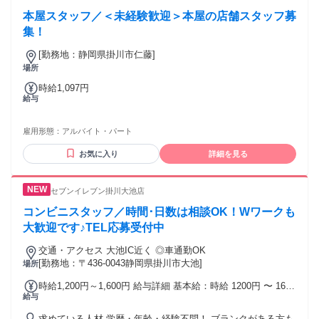
本屋スタッフ／＜未経験歓迎＞本屋の店舗スタッフ募
集！
[勤務地：静岡県掛川市仁藤]
場所
時給1,097円
給与
雇用形態：
アルバイト・パート
お気に入り
詳細を見る
セブンイレブン掛川大池店
コンビニスタッフ／時間･日数は相談OK！Wワークも
大歓迎です♪TEL応募受付中
交通・アクセス 大池IC近く ◎車通勤OK
[勤務地：〒436-0043静岡県掛川市大池]
場所
時給1,200円～1,600円 給与詳細 基本給：時給 1200円 〜 1600
給与
円 ・20:00～22:00…時給1200円 ・22:00～翌6:00…時給1600
円 ⭐危険物取扱者(乙4)資格を お持ちの方は時給＋150円！
求めている人材 学歴・年齢・経験不問！ ブランクがある方も