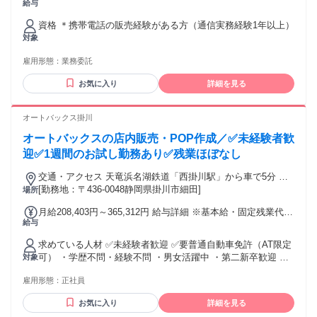
給与
資格 ＊携帯電話の販売経験がある方（通信実務経験1年以上）
対象
雇用形態：
業務委託
お気に入り
詳細を見る
オートバックス掛川
オートバックスの店内販売・POP作成／✅未経験者歓
迎✅1週間のお試し勤務あり✅残業ほぼなし
交通・アクセス 天竜浜名湖鉄道「西掛川駅」から車で5分 ＊
車通勤OK！(無料駐車場完備)
[勤務地：〒436-0048静岡県掛川市細田]
場所
月給208,403円～365,312円 給与詳細 ※基本給・固定残業代の
給与
総額 基本給：月給 18万8466円 〜 32万9621円 固定残業代：
あり 1ヶ月あたり1万9937円 〜 3万5691円（固定残業時間：1
求めている人材 ✅未経験者歓迎 ✅要普通自動車免許（AT限定
ヶ月あたり14時間30分） 固定残業時間を超えた勤務時間につ
可） ・学歴不問・経験不問 ・男女活躍中 ・第二新卒歓迎 ・
対象
いては別途残業代を支給する 【一律手当】 全員に一律で支払
20代・30代・40代活躍中 ・車の知識はなくてもOK！ 〜こん
われる通勤・皆勤・家族手当金額：なし 全員に一律で支払わ
雇用形態：
正社員
な方に向いています！〜 ・運転・ドライブすることが好き ・
れるその他手当金額：なし 試用・研修期間：3ヶ月 試用・研
自分の車にはちょっとこだわりを 持っている ・デスク仕事で
修期間の条件：給与条件が異なる 【給与】 本採用と異なる
お気に入り
詳細を見る
ジッとしているより 動いている方が好き ・人と関わること、
基本給 : 時給 1100円 〜