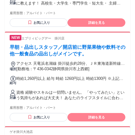
に教えます！ 高校生・大学生・専門学生・短大生・ 主婦
対象
（夫）・シニア・フリーター問わず♪ Wワーク・かけもち・扶
雇用形態：
アルバイト・パート
養内勤務OK ★夕方勤務できる方大歓迎！
お気に入り
詳細を見る
エブリィビッグデー 掛川店
早朝・品出しスタッフ／開店前に野菜果物や飲料その
他一般食品の品出しがメインです。
アクセス 天竜浜名湖線 掛川徒歩約28分、ＪＲ東海道新幹線
掛川徒歩約28分、ＪＲ東海道本線 掛川徒歩約28分 市立北中学
[勤務地：〒436-0342静岡県掛川市上西郷]
場所
校から徒歩9分
時給1,260円以上 給与 時給 1260円以上 時給1300円 ※上記は
給与
「募集時間帯をすべて勤務できる方」の適用時給となりま
す。 ※高校生…時給1260円
資格 経験やスキルは一切問いません。 「やってみたい」とい
う気持ちがあれば大丈夫！ あなたのライフスタイルに合わせ
対象
て、 無理なく楽しく働ける環境を用意して お待ちしていま
雇用形態：
アルバイト・パート
す。 ・高校生OK ・未経験者、学生、主婦・主夫、フリータ
ー歓迎 ・60歳定年制度 ※Wワークの方は他社合計で40時間/
お気に入り
詳細を見る
週未満の勤務です ＜こんな方におすすめ＞ ■■早起きが得意な
方■■ 気持ちの良い朝の時間を有効活用しませんか？ 開店前の
品出し等がメインなので、 自分のペースで落ち着いて作業で
ゲオ掛川大池店