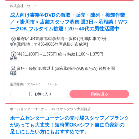
株式会社トウヨー
成人向け書籍やDVDの買取・販売・陳列・棚卸作業
／＜掛川市＞店舗スタッフ募集 週3日～応相談！Wワ
ークOK フルタイム歓迎！20～40代の男性活躍中
最寄駅 JR東海道本線(熱海～浜松) 掛川駅 車で9分
[勤務地：〒436-0085静岡県掛川市成滝]
場所
時給1,100円～1,375円 給与 時給1,100〜1,375円
給与
資格・経験 18歳以上(深夜勤務帯があるため) 経験不問
対象
雇用形態：
アルバイト・パート
お気に入り
詳細を見る
ホームセンターコーナン 380イオンタウン大須賀店
ホームセンターコーナンの売り場スタッフ／ブランク
があっても大丈夫！短時間OK×シフト自由◎家計の
足しにしたい方にもおすすめです。