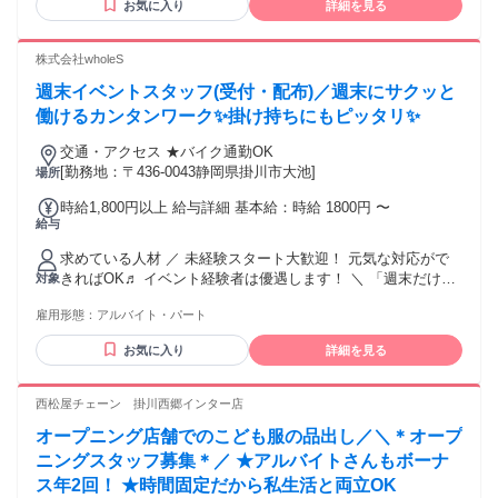
お気に入り
詳細を見る
株式会社wholeS
週末イベントスタッフ(受付・配布)／週末にサクッと
働けるカンタンワーク✨掛け持ちにもピッタリ✨
交通・アクセス ★バイク通勤OK
[勤務地：〒436-0043静岡県掛川市大池]
場所
時給1,800円以上 給与詳細 基本給：時給 1800円 〜
給与
求めている人材 ／ 未経験スタート大歓迎！ 元気な対応がで
きればOK♬ イベント経験者は優遇します！ ＼ 「週末だけサ
対象
クッと働きたい！」 「本業と両立して働きたい！」 などな
雇用形態：
アルバイト・パート
ど…その希望を叶えます✨ 【こんな方にピッタリ！】 ✋子ど
もと関わるのが好きな方 ✋人と話すことが苦にならない方 ✋
お気に入り
詳細を見る
イベント系の仕事に興味がある方 ✋週末だけ働きたいWワー
ク希望の方 ✋スキマ時間で収入を得たい学生さん ✋接客や販
売の経験を活かしたい方 ✋同年代の友達をつくりたい方 当て
西松屋チェーン 掛川西郷インター店
はまる方、ご応募くださいね♬ ★フリーター歓迎 ★学生歓迎
オープニング店舗でのこども服の品出し／＼＊オープ
★主婦・主夫歓迎 ★ブランクOK ★扶養内勤務OK ★長期歓迎
★学歴不問 ★転勤なし ★友達と応募OK ✅活かせる経験・ス
ニングスタッフ募集＊／ ★アルバイトさんもボーナ
キルなど ￣￣￣￣￣￣￣￣￣￣￣￣￣￣ イベントスタッフ／
ス年2回！ ★時間固定だから私生活と両立OK