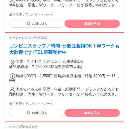
歓迎！ 学生、Wワーク、フリーターなど 幅広い年代のスタッ
対象
フが活躍中です。 危険物取扱者(乙4)資格を お持ちの方は時給
雇用形態：
アルバイト・パート
＋150円！
お気に入り
詳細を見る
セブンイレブン掛川大池店
コンビニスタッフ／時間･日数は相談OK！Wワークも
大歓迎です♪TEL応募受付中
交通・アクセス 大池IC近く ◎車通勤OK
[勤務地：〒436-0043静岡県掛川市大池]
場所
時給1,200円～1,550円 給与詳細 基本給：時給 1200円 〜 1550
給与
円 ・12:00～22:00…時給1200円 ・20:00～22:00…時給1200円
・22:00～24:00…時給1550円 ・22:00～翌6:00…時給1550円
求めている人材 学歴・年齢・経験不問！ ブランクがある方も
・8:00～20:00（※土日のみ） …時給1200円 ⭐危険物取扱者
歓迎！ 学生、Wワーク、フリーターなど 幅広い年代のスタッ
対象
(乙4)資格を お持ちの方は時給＋150円！
フが活躍中です。 危険物取扱者(乙4)資格を お持ちの方は時給
雇用形態：
アルバイト・パート
＋150円！
お気に入り
詳細を見る
佐々木製茶株式会社