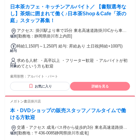
日本茶カフェ・キッチンアルバイト／ 【書類選考な
し】茶畑に囲まれて働く♪日本茶Shop＆Cafe「茶の
庭」スタッフ募集！
アクセス: 掛川駅より車で15分 東名高速道路掛川ICから車で
10分 東名高速道路菊川ICから車で15分
[勤務地：静岡県掛川市上内田]
場所
時給1,150円～1,250円 給与: 昇給あり 土日祝(時給+100円)
給与
求める人材: ・高卒以上 ・フリーター歓迎 ・アルバイトが初
めてという方も歓迎
対象
雇用形態：
アルバイト・パート
お気に入り
詳細を見る
メガトン書店掛川店
本・DVDショップの販売スタッフ／フルタイムで働
ける方歓迎
交通・アクセス 成滝バス停から徒歩約3分 東名高速道路掛川
ICから車で約10分
[勤務地：〒436-0085静岡県掛川市成滝]
場所