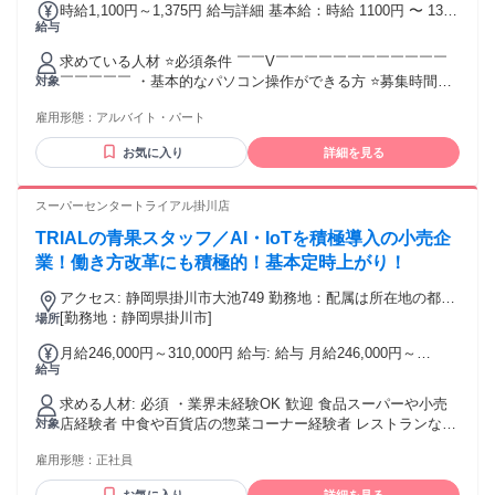
時給1,100円～1,375円 給与詳細 基本給：時給 1100円 〜 1375
給与
円
求めている人材 ⭐必須条件 ￣￣V￣￣￣￣￣￣￣￣￣￣￣￣
￣￣￣￣￣ ・基本的なパソコン操作ができる方 ⭐募集時間帯
対象
￣￣V￣￣￣￣￣￣￣￣￣￣￣￣￣￣￣￣￣ (1)10：00～18：
雇用形態：
アルバイト・パート
00 (2)18：00～翌2：00（日曜日・月曜日） (3)2：00～10：00
・土曜・日曜に働ける方歓迎 ⭐歓迎条件 ￣￣V￣￣￣￣￣￣
お気に入り
詳細を見る
￣￣￣￣￣￣￣￣￣￣￣ ・コンビニでの勤務経験がある方 ・
工場勤務の経験がある方 ・本、DVD、コミックが好きな方 ・
夜間勤務の経験がある方 ・レジ経験のある方 ⭐こんな方にお
スーパーセンタートライアル掛川店
すすめ ￣￣V￣￣￣￣￣￣￣￣￣￣￣￣￣￣￣￣￣ ・接客と
TRIALの青果スタッフ／AI・IoTを積極導入の小売企
裏方作業の両方を経験したい方
業！働き方改革にも積極的！基本定時上がり！
アクセス: 静岡県掛川市大池749 勤務地：配属は所在地の都道
府県 ※初任地は最寄りの店舗又は希望エリアを優先し配属し
[勤務地：静岡県掛川市]
場所
ます。 ※エリア内勤務または全国勤務いずれか希望を選択で
月給246,000円～310,000円 給与: 給与 月給246,000円～
きます。
給与
310,000円 ※上記はローカル（転勤なし）勤務の給与になりま
す。 ※リージョナル勤務（ブロック内転勤あり）：月給
求める人材: 必須 ・業界未経験OK 歓迎 食品スーパーや小売
250,000円～ 全国勤務：月給260,000円～ 【カテゴリーマネ
店経験者 中食や百貨店の惣菜コーナー経験者 レストランなど
対象
ージャー採用の場合】 月給282,000円～400,000円 【バイヤー
フード業界経験者 生鮮の商品知識がある方 仕入れルートや市
経験がある方】 月給380,000円～ ※当社規定の採用基準によ
雇用形態：
正社員
場に詳しい方 食品加工スキルがある方 小売業での経験がある
り、能力、年齢、 前職経験などを考慮の上、決定いたしま
方
す。 ※試用期間2ヶ月（賃金同一） 給与にプラスしてもらえ