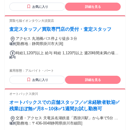
◆その他手当 交通費規定支給 初任手当あり 勤続給 時間外勤
でお探しの方も歓迎 【こういった方からの応募も歓迎！】 ・
務手当 役職給 家族手当 住宅手当
お気に入り
詳細を見る
接客スキルを磨きたい方 ・携帯に詳しくなりたい方 ・自宅か
ら近いところで働きたい方※店舗異動有 ・雰囲気の良い職場
に就職したい方
買取七福イオンタウン大須賀店
査定スタッフ／買取専門店の受付・査定スタッフ
アクセス 丸池橋バス停より徒歩３分
[勤務地：静岡県掛川市大渕]
場所
時給1,120円以上 給与 時給 1,120円以上 週20時間未満の場合
給与
は時給1097円スタート！
雇用形態：
アルバイト・パート
お気に入り
詳細を見る
オートバックス掛川
オートバックスでの店舗スタッフ／✅未経験者歓迎✅
残業ほぼ無✅月8～10休✅1週間お試し勤務可
交通・アクセス 天竜浜名湖鉄道「西掛川駅」から車で5分 ＊
車通勤OK！(無料駐車場完備)
[勤務地：〒436-0048静岡県掛川市細田]
場所