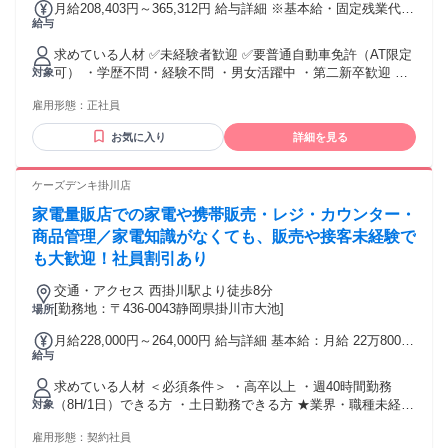
月給208,403円～365,312円 給与詳細 ※基本給・固定残業代の
給与
総額 基本給：月給 18万8466円 〜 32万9621円 固定残業代：
あり 1ヶ月あたり1万9937円 〜 3万5691円（固定残業時間：1
求めている人材 ✅未経験者歓迎 ✅要普通自動車免許（AT限定
ヶ月あたり14時間30分） 固定残業時間を超えた勤務時間につ
可） ・学歴不問・経験不問 ・男女活躍中 ・第二新卒歓迎 ・
対象
いては別途残業代を支給する 【一律手当】 全員に一律で支払
20代・30代・40代活躍中 ・車の知識はなくてもOK！ 〜こん
われる通勤・皆勤・家族手当金額：なし 全員に一律で支払わ
雇用形態：
正社員
な方に向いています！〜 ・運転・ドライブすることが好き ・
れるその他手当金額：なし
自分の車にはちょっとこだわりを 持っている ・デスク仕事で
お気に入り
詳細を見る
ジッとしているより 動いている方が好き ・人と関わること、
話すことが好き ・販売職ははじめてだけど チャレンジしてみ
たい
ケーズデンキ掛川店
家電量販店での家電や携帯販売・レジ・カウンター・
商品管理／家電知識がなくても、販売や接客未経験で
も大歓迎！社員割引あり
交通・アクセス 西掛川駅より徒歩8分
[勤務地：〒436-0043静岡県掛川市大池]
場所
月給228,000円～264,000円 給与詳細 基本給：月給 22万8000
給与
円 〜 26万4000円 固定残業代：なし 【一律手当】 全員に一律
で支払われる通勤・皆勤・家族手当金額：なし 全員に一律で
求めている人材 ＜必須条件＞ ・高卒以上 ・週40時間勤務
支払われるその他手当金額：なし
（8H/1日）できる方 ・土日勤務できる方 ★業界・職種未経験
対象
者大歓迎！ 社会人経験がない方もブランクがある方 もOK！
雇用形態：
契約社員
業務は基本からしっかり教えて いきますし、接客や販売経験