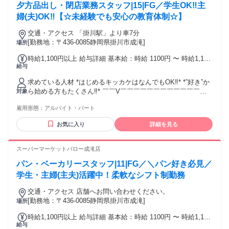
夕方品出し・閉店業務スタッフ|15|FG／学生OK‼主
婦(夫)OK‼【☆未経験でも安心の教育体制☆】
交通・アクセス 「掛川駅」より車7分
[勤務地：〒436-0085静岡県掛川市成滝]
場所
時給1,100円以上 給与詳細 基本給：時給 1100円 〜 時給1,100
給与
円 試用期間中 時給1,100円(試用期間2ヶ月)
求めている人材 *はじめるキッカケはなんでもOK‼* *”好き”か
ら始める方もたくさん‼* ￣￣V￣￣￣￣￣￣￣￣￣￣￣￣￣
対象
◎20代～50代まで幅広い世代活躍中 ◎意欲・やる気重視の採
雇用形態：
アルバイト・パート
用実施 ◎ブランクOK／経験年数不問 ◎子育て中の主婦
（夫）活躍中 好きなことを仕事にすることで 仕事のモチベー
お気に入り
詳細を見る
ションも向上⇈ 気になった方は、気軽にご応募ください‼
スーパーマーケットバロー成滝店
パン・ベーカリースタッフ|11|FG／＼パン好き必見／
学生・主婦(主夫)活躍中！柔軟なシフト制勤務
交通・アクセス 店舗へお問い合わせください。
[勤務地：〒436-0085静岡県掛川市成滝]
場所
時給1,100円以上 給与詳細 基本給：時給 1100円 〜 時給1,100
給与
円 試用期間中 時給1,100円(試用期間2ヶ月)