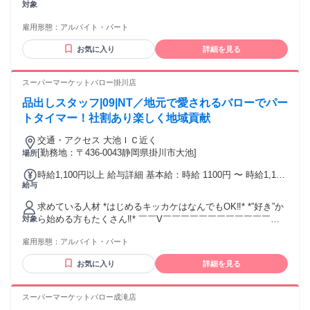
対象
雇用形態：
アルバイト・パート
お気に入り
詳細を見る
スーパーマーケットバロー掛川店
品出しスタッフ|09|NT／地元で愛されるバローでパー
トタイマー！社割あり楽しく地域貢献
交通・アクセス 大池ＩＣ近く
[勤務地：〒436-0043静岡県掛川市大池]
場所
時給1,100円以上 給与詳細 基本給：時給 1100円 〜 時給1,100
給与
円 試用期間中 時給1,100円(試用期間2ヶ月)
求めている人材 *はじめるキッカケはなんでもOK‼* *”好き”か
ら始める方もたくさん‼* ￣￣V￣￣￣￣￣￣￣￣￣￣￣￣￣
対象
◎20代～50代まで幅広い世代活躍中 ◎意欲・やる気重視の採
雇用形態：
アルバイト・パート
用実施 ◎ブランクOK／経験年数不問 ◎子育て中の主婦
（夫）活躍中 好きなことを仕事にすることで 仕事のモチベー
お気に入り
詳細を見る
ションも向上⇈ 気になった方は、気軽にご応募ください‼
スーパーマーケットバロー成滝店