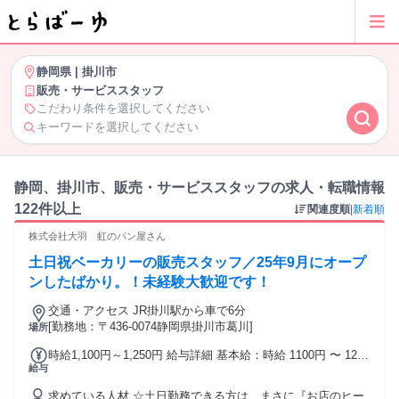
静岡県
|
掛川市
販売・サービススタッフ
こだわり条件を選択してください
キーワードを選択してください
静岡、掛川市、販売・サービススタッフの求人・転職情報
122件以上
関連度順
|
新着順
株式会社大羽 虹のパン屋さん
土日祝ベーカリーの販売スタッフ／25年9月にオープ
ンしたばかり。！未経験大歓迎です！
交通・アクセス JR掛川駅から車で6分
[勤務地：〒436-0074静岡県掛川市葛川]
場所
時給1,100円～1,250円 給与詳細 基本給：時給 1100円 〜 1250
給与
円 土日100円プラス
求めている人材 ☆土日勤務できる方は、まさに『お店のヒー