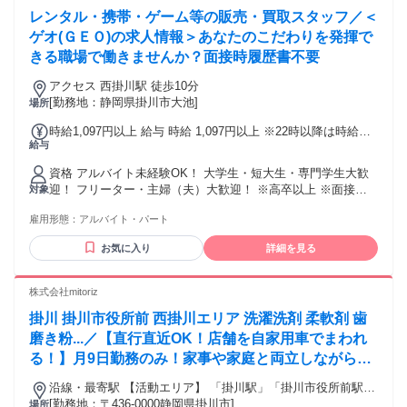
きます。 午前中には仕事が終わるので、 1日を長く有意義に
レンタル・携帯・ゲーム等の販売・買取スタッフ／＜
使えるのが最大の魅力です。 ■■授業前に働きたい学生の方■■
「朝活バイト」で、一日をパワフルにスタート！ いつもの朝
ゲオ(ＧＥＯ)の求人情報＞あなたのこだわりを発揮で
より少し早起きするだけで、 授業が始まる前にサクッと稼げ
きる職場で働きませんか？面接時履歴書不要
ます。 ■■日中の時間を大切にしたい主婦・主夫の方■■ 家族
が起き出す前の静かな時間帯に、 集中して働きませんか？ 午
アクセス 西掛川駅 徒歩10分
前中には終わるので、生活リズムを崩さずに、 賢く家計にプ
[勤務地：静岡県掛川市大池]
場所
ラスできますよ。
時給1,097円以上 給与 時給 1,097円以上 ※22時以降は時給
給与
25%UP ※交通費規定支給 ※昇給年2回あり
資格 アルバイト未経験OK！ 大学生・短大生・専門学生大歓
迎！ フリーター・主婦（夫）大歓迎！ ※高卒以上 ※面接時
対象
履歴書不要
雇用形態：
アルバイト・パート
お気に入り
詳細を見る
株式会社mitoriz
掛川 掛川市役所前 西掛川エリア 洗濯洗剤 柔軟剤 歯
磨き粉...／【直行直近OK！店舗を自家用車でまわれ
る！】月9日勤務のみ！家事や家庭と両立しながら、
無理なく続けられます♪
沿線・最寄駅 【活動エリア】 「掛川駅」「掛川市役所前駅」
「西掛川駅」周辺など
[勤務地：〒436-0000静岡県掛川市]
場所