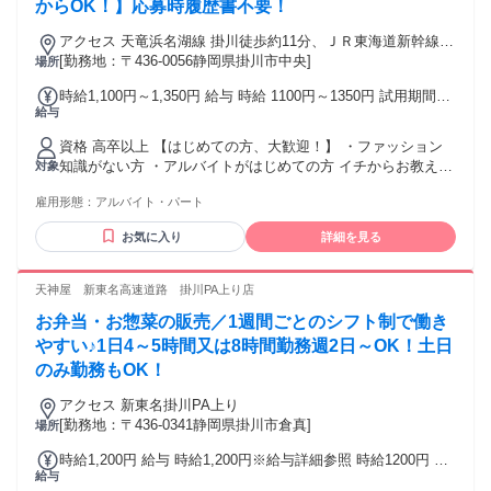
からOK！】応募時履歴書不要！
アクセス 天竜浜名湖線 掛川徒歩約11分、ＪＲ東海道新幹線
掛川徒歩約11分、天竜浜名湖線 掛川市役所前徒歩約10分
[勤務地：〒436-0056静岡県掛川市中央]
場所
JR・天竜浜名湖線「掛川駅」より徒歩9分
時給1,100円～1,350円 給与 時給 1100円～1350円 試用期間中
給与
時給1,100円～1,350円(試用期間3ヶ月) ※月～土17:00以降 時
給1,250円 ※日祝17:00まで 時給1,200円 ※日祝17:00以降 時
資格 高卒以上 【はじめての方、大歓迎！】 ・ファッション
給1,350円 実働3h未満の方は17時以降加給なし 実働4h未満の
知識がない方 ・アルバイトがはじめての方 イチからお教えし
対象
方は日祝も平日と給与同額 交通費：交通費支給 交通費規定内
ますので、 ご安心ください☆
支給(10万円まで/月)
雇用形態：
アルバイト・パート
お気に入り
詳細を見る
天神屋 新東名高速道路 掛川PA上り店
お弁当・お惣菜の販売／1週間ごとのシフト制で働き
やすい♪1日4～5時間又は8時間勤務週2日～OK！土日
のみ勤務もOK！
アクセス 新東名掛川PA上り
[勤務地：〒436-0341静岡県掛川市倉真]
場所
時給1,200円 給与 時給1,200円※給与詳細参照 時給1200円 試
給与
用期間（3か月）※給与条件変更なし