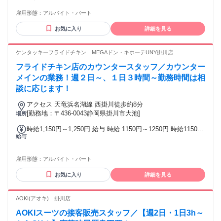
代活躍中 ・車の知識はなくてもOK！ ＜こんな方にピッタリ
雇用形態：
アルバイト・パート
＞ ・車に関わる仕事に興味がある方 ・人と話すことが好きな
方 ・未経験から新しい仕事に挑戦したい方 ・家庭やプライベ
お気に入り
詳細を見る
ートと両立して働きたい方 ・安定して長く働ける職場を探し
ている方 ・フルタイムでしっかり働きたい方
ケンタッキーフライドチキン MEGAドン・キホーテUNY掛川店
フライドチキン店のカウンタースタッフ／カウンター
メインの業務！週２日～、１日３時間～勤務時間は相
談に応じます！
アクセス 天竜浜名湖線 西掛川徒歩約8分
[勤務地：〒436-0043静岡県掛川市大池]
場所
時給1,150円～1,250円 給与 時給 1150円～1250円 時給1150円
給与
（高校生／時給同額） ★22時以降は時給25％UP ★土日祝時
給＋100円 交通費：交通費支給
雇用形態：
アルバイト・パート
お気に入り
詳細を見る
AOKI(アオキ) 掛川店
AOKIスーツの接客販売スタッフ／【週2日・1日3h～