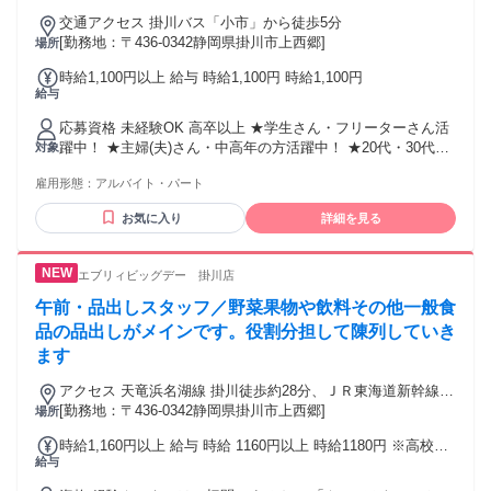
イベント運営 受付スタッフ／案内スタッフ サンプリング／テ
ィッシュ配り ノベルティ配布／PRスタッフ キャンペーンス
交通アクセス 掛川バス「小市」から徒歩5分
タッフ／販促イベント ショッピングモール／家電量販店 接客
[勤務地：〒436-0342静岡県掛川市上西郷]
場所
／販売／サービス業／電話対応
時給1,100円以上 給与 時給1,100円 時給1,100円
給与
応募資格 未経験OK 高卒以上 ★学生さん・フリーターさん活
躍中！ ★主婦(夫)さん・中高年の方活躍中！ ★20代・30代・
対象
40代・50代活躍中！ ＊服装自由・髪型自由 ＊エプロン貸与な
雇用形態：
アルバイト・パート
のでTシャツなどの服装でOK
お気に入り
詳細を見る
エブリィビッグデー 掛川店
午前・品出しスタッフ／野菜果物や飲料その他一般食
品の品出しがメインです。役割分担して陳列していき
ます
アクセス 天竜浜名湖線 掛川徒歩約28分、ＪＲ東海道新幹線
掛川徒歩約28分、ＪＲ東海道本線 掛川徒歩約28分 市立北中学
[勤務地：〒436-0342静岡県掛川市上西郷]
場所
校から徒歩9分
時給1,160円以上 給与 時給 1160円以上 時給1180円 ※高校
給与
生…時給1160円 ※土曜日/時給＋50円 日曜日・祝日/時給＋
100円