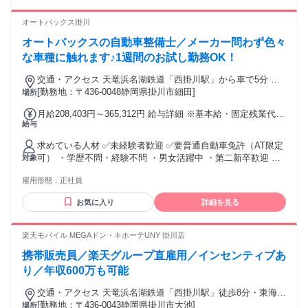
たい方 ・これまでの経験を活かし、本部機能（企画・DX等）
に挑戦したい方 ＜ポテンシャル層＞ ・業種問わず、顧客折衝
オートバックス掛川
経験（営業・販売・接客など）をお持ちの方 ・お客様とじっ
オートバックスの自動車整備士／メーカー問わず色々
くり向き合い、長期的な関係を築く仕事がしたい方 ・安定し
た企業で、専門知識を身につけ成長したい方 ・静岡で腰を据
な車種に触れます♪1週間のお試し勤務OK！
えてキャリアを築きたい方
交通・アクセス 天竜浜名湖鉄道「西掛川駅」から車で5分 ＊
車通勤OK！(無料駐車場完備)
[勤務地：〒436-0048静岡県掛川市細田]
場所
月給208,403円～365,312円 給与詳細 ※基本給・固定残業代の
給与
総額 基本給：月給 18万8466円 〜 32万9621円 固定残業代：
あり 1ヶ月あたり1万9937円 〜 3万5691円（固定残業時間：1
求めている人材 ✅未経験者歓迎 ✅要普通自動車免許（AT限定
ヶ月あたり14時間30分） 固定残業時間を超えた勤務時間につ
可） ・学歴不問・経験不問 ・男女活躍中 ・第二新卒歓迎 ・
対象
いては別途残業代を支給する 【一律手当】 全員に一律で支払
20代・30代・40代活躍中 ・資格不問 ＊整備士資格をお持ちの
われる通勤・皆勤・家族手当金額：なし 全員に一律で支払わ
雇用形態：
正社員
方は優遇します！
れるその他手当金額：なし ＜資格手当あり！＞ ・1級自動車
整備士＋検査員 /月3万8000円 ・2級自動車整備士＋検査員 /月
お気に入り
詳細を見る
3万5000円 ・1級自動車整備士/月2万2000円 ・2級自動車整備
士＋電子制御/月2万円 ・2級自動車整備士/月1万5000円 ・3級
楽天モバイル MEGAドン・キホーテUNY 掛川店
自動車整備士/月5000円 試用・研修期間：3ヶ月 試用・研修期
間の条件：給与条件が異なる 【給与】 本採用と異なる 基本
携帯販売員／楽天グループ直雇用／インセンティブあ
給 : 時給 1200円 〜
り／年収600万も可能
交通・アクセス 天竜浜名湖鉄道「西掛川駅」徒歩8分・東海道
新幹線／東海道線「掛川駅」からバスまたは車
[勤務地：〒436-0043静岡県掛川市大池]
場所