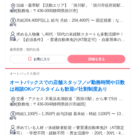
を減らせます！
での経験を活かし、支え合いながら活躍しています！ ー先輩
沿線・最寄駅 【活動エリア】 「掛川駅」「掛川市役所前駅」
社員の声ー 未経験で入社しましたが、不安はありませんでし
「西掛川駅」周辺など
[勤務地：〒436-0000静岡県掛川市]
場所
た。 当社の生鮮部門が急成長しているのをニュースで知り、
月給204,400円以上 給与 月給：204,400円 〜 固定残業：なし
ワクワクの方が大きかったです！ 入社後も研修が大変丁寧
給与
【月収例】 22万8400円+別途手当支給 (月給20万9400円+車両
で、 無理ないペースで１から学べました。 年齢の条件と理
手当) ※自家用車利用で月20日勤務した場合 ■交通費規定支給
由：あり（例外事由1号・60歳未満（定年のため）／例外事由
求める人物像 ＼40代・50代の未経験スタートも多数活躍中！
■車両手当支給（規定あり） ※ガソリン代・高速代(要領収書)
2号・18歳以上（労働基準法））
／ 【必須条件】 ・普通自動車免許(AT限定可) ・自家用車の持
対象
も実費支給 試用期間 試用期間：あり 期間：2ヶ月 条件：本採
ち込みができる方 （営業車として使用／ガソリン代支給） ＜
用時と同様 同待遇
雇用形態：
契約社員
こんな方におすすめ！＞ ・自分の時間が増えたので、そろそ
ろ本腰を入れて働きたい方 ・決まったルートで動ける安定し
お気に入り
詳細を見る
た仕事がしたい方 ・未経験からでも、長く続けられる仕事を
探している方 ・ラウンダーや巡回業務に興味があり、チャレ
ンジしたい方 ・人と話すことが好きな方 ・フットワーク軽く
オートバックス掛川
動ける方 ・車の運転が好きな方 ＜サポート体制ばっちり＞
オートバックスでの店舗スタッフ／✅勤務時間や日数
・未経験歓迎！ブランクOK ・年齢・性別不問で活躍中♪ ・困
った時はすぐに相談できる体制あり！ ＜働きやすい環境です
は相談OK✅フルタイムも歓迎✅社割制度あり
＞ ・ライフスタイルに合わせた相談OK ・自宅から直行直帰
交通・アクセス 天竜浜名湖鉄道「西掛川駅」から車で5分 ＊
・会議はWEB参加で負担なし ・ノルマ・新規開拓も一切な
車通勤OK！(無料駐車場完備)
[勤務地：〒436-0048静岡県掛川市細田]
場所
し！ ＜未経験者も歓迎します！＞ ・主婦（夫）の方 ・フリ
ーターの方 ・異業種からのチャレンジも多数活躍中！ 学歴
時給1,100円～1,350円 給与詳細 基本給：時給 1100円 〜 1350
学歴不問
給与
円
求めている人材 ✅未経験者歓迎 ✅要普通自動車免許（AT限定
可） ・学歴不問・経験不問 ・男女活躍中 ・20代・30代・40
対象