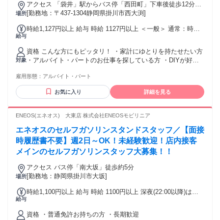
アクセス 「袋井」駅からバス停「西田町」下車後徒歩12分、
バス停「丸池橋」下車徒歩3分
[勤務地：〒437-1304静岡県掛川市西大渕]
場所
時給1,127円以上 給与 時給 1127円以上 ＜一般＞ 通常：時給
給与
1,127円～ 16時以降：時給1,132円～ 日祝：時給1,132円～ 7
～9時：時給1,252円～ ＜大学生＞ 通常：時給1,127円～ 16時
資格 こんな方にもピッタリ！ ・家計にゆとりを持たせたい方
以降：時給1,132円～ 日祝：時給1,132円～ 7～9時：時給
・アルバイト・パートのお仕事を探している方 ・DIYが好
対象
1,252円～ ＜高校生＞ 通常：時給1,127円～ 16時以降：時給
き、または興味がある方 ・カフェやドラッグストア、アパレ
1,132円～ 日祝：時給1,132円～ 7～9時：時給1,137円～ 交通
雇用形態：
アルバイト・パート
ル経験がある方 ・ハローワークでお仕事を探している方 ・接
費：通勤交通費全額支給 規定あり
客や販売に興味がある方 ・ゆくゆくは正社員として働きたい
お気に入り
詳細を見る
と考えている方 ・軽作業やピッキング、仕分け作業をされて
いた方 主婦（夫）活躍中・経験不問・未経験者可・未経験者
歓迎・経験者歓迎・長期できる方・週2日以上できる方
ENEOS(エネオス) 大東店 株式会社ENEOSモビリニア
エネオスのセルフガソリンスタンドスタッフ／【面接
時履歴書不要】週2日～OK！未経験歓迎！店内接客
メインのセルフガソリンスタッフ大募集！！
アクセス バス停「南大坂」徒歩約5分
[勤務地：静岡県掛川市大坂]
場所
時給1,100円以上 給与 時給 1100円以上 深夜(22:00以降)は
給与
25％UP 交通費：交通費支給 当社規定あり、車・バイク通勤
ok、駐車場あり 「規定内支給」
資格 ・普通免許お持ちの方 ・長期歓迎