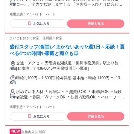
ロー』。全力で歓迎します！☆ 「お客様一人ひとりに合わせ
対象
た、明るく丁寧な対応ができる方」 「パンの種類や特徴を、
雇用形態：
アルバイト・パート
楽しみながら覚えてくれる方」 「混雑時も、チームで声を掛
け合いながら動ける方」 「トレイやトングの補充など、細か
お気に入り
詳細を見る
い目配りができる方」
まいどおおきに食堂 遠州掛川食堂
盛付スタッフ(食堂)／まかないあり✨週1日～応談！選
べる4つの時間✨家庭と両立も◎
交通・アクセス 天竜浜名湖鉄道「掛川市役所前」駅より徒歩7
分／車・バイク通勤OK
[勤務地：〒436-0045静岡県掛川市小鷹町]
場所
時給1,100円～1,300円 給与詳細 基本給：時給 1100円 〜 1300
給与
円 土日祝…基本時給＋100円 17時以降…基本時給＋100円 土
日祝×17時以降の勤務は時給1300円になります✨ ◆昇給あり
求めている人材 ＊高卒以上 ＊無資格OK ＊未経験OK ＊経験
者歓迎 ＊副業・WワークOK ＊扶養内勤務OK ＊ハローワーク
対象
でお仕事探し中の方も◎ 飲食店やカフェ、喫茶店、居酒屋な
雇用形態：
アルバイト・パート
どで 店内スタッフやホールスタッフ、 キッチンスタッフ、洗
い場、盛り付け などの経験がある方は歓迎！ 正社員や契約社
お気に入り
詳細を見る
員からアルバイト・パートへ 働き方を変えたい方も応援しま
す！
宮脇書店 掛川店