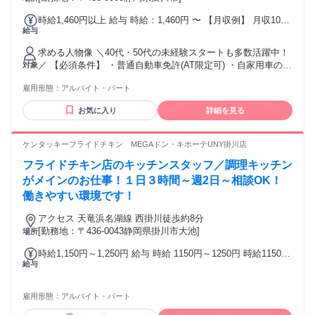
時給1,460円以上 給与 時給：1,460円 〜 【月収例】 月収10万
給与
2780円＋別途手当有 (時給1460円、実働7時間、月9日勤務) +
(車両手当) ※自家用車利用で月9日勤務した場合 ■交通費規定
求める人物像 ＼40代・50代の未経験スタートも多数活躍中！
支給 ※ガソリン代・高速代も実費支給 ※公共交通機関を利用
／ 【必須条件】 ・普通自動車免許(AT限定可) ・自家用車の持
対象
の場合も実費支給 ■車両手当支給（規定あり） 試用期間 試用
ち込みができる方 （営業車として使用／ガソリン代支給） ＜
期間：あり 期間：2ヶ月 条件：本採用時と同様 同待遇
雇用形態：
アルバイト・パート
こんな方におすすめ！＞ ・自分の時間が増えたので、そろそ
ろ本腰を入れて働きたい方 ・決まったルートで動ける安定し
お気に入り
詳細を見る
た仕事がしたい方 ・未経験からでも、長く続けられる仕事を
探している方 ・ラウンダーや巡回業務に興味があり、チャレ
ンジしたい方 ・人と話すことが好きな方 ・フットワーク軽く
ケンタッキーフライドチキン MEGAドン・キホーテUNY掛川店
動ける方 ・車の運転が好きな方 ＜サポート体制ばっちり＞
フライドチキン店のキッチンスタッフ／調理キッチン
・未経験歓迎！ブランクOK ・年齢・性別不問で活躍中♪ ・困
った時はすぐに相談できる体制あり！ ＜働きやすい環境です
がメインのお仕事！１日３時間～週2日～相談OK！
＞ ・ライフスタイルに合わせた相談OK ・自宅から直行直帰
働きやすい環境です！
・会議はWEB参加で負担なし ・ノルマ・新規開拓も一切な
し！ ＜未経験者も歓迎します！＞ ・主婦（夫）の方 ・フリ
アクセス 天竜浜名湖線 西掛川徒歩約8分
ーターの方 ・異業種からのチャレンジも多数活躍中！ 学歴
[勤務地：〒436-0043静岡県掛川市大池]
場所
学歴不問
時給1,150円～1,250円 給与 時給 1150円～1250円 時給1150円
給与
（高校生／時給同額） ★22時以降は時給25％UP ★土日祝時
給＋100円 交通費：交通費支給
雇用形態：
アルバイト・パート