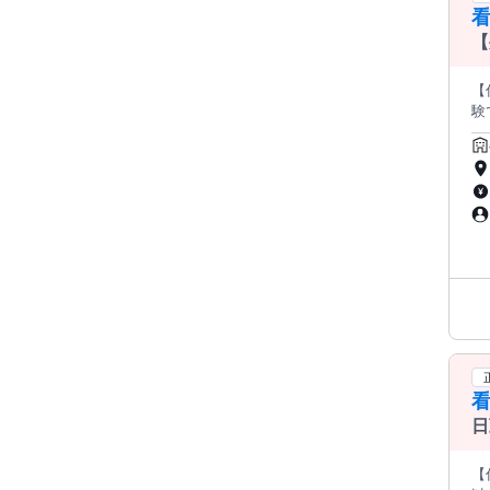
看
【
ス
【仕事内
験でも安心
あ
けてご勤務
さんを募集
す。 賞与は年2回 ・計5ヶ月分支給実績あり！ 有休消化率も高く
助制度
【
看
日
ー
【