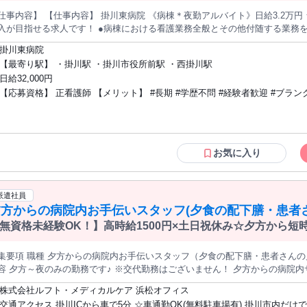
仕事内容】 【仕事内容】 掛川東病院 《病棟＊夜勤アルバイト》日給3.2万円
せる求人です！ ●病棟における看護業務全般とその他付随する業務をお願いします！ ●基本的に残業はあり
せん◎オンとオフのメリハリをつけてお仕事していただけます♪ ●育児休業 
掛川東病院
フステージが変わっても働き続ける環境が整っています ☆ 【掛川東病院】 は、医療療養 ・回復期 ・地域包括 ・
【最寄り駅】 ・掛川駅 ・掛川市役所前駅 ・西掛川駅
護医療院など多様な病床を備えた340床の地域密着型病院です！ 現在、 ＜夜
日給32,000円
います◎勤務は週3日程度～ご希望に合わせて相談OK！ 日給は3.2万円と高
【応募資格】 正看護師 【メリット】 #長期 #学歴不問 #経験者歓迎 #ブランクOK #昇
社員登用制度もあるため、長期的なキャリア形成を目指す方にもオススメです！
も大丈夫です！ まずはお問合せください！ 受動喫煙防止項
給あり
お気に入り
派遣社員
夕方からの病院内お手伝いスタッフ(夕食の配下膳・患者
無資格未経験OK！】高時給1500円×土日祝休み☆夕方から
集要項 職種 夕方からの病院内お手伝いスタッフ（夕食の配下膳・患者さんの見守りなど） 雇用形
 夕方～夜のみの勤務です♪ ※交代勤務はございません！ 夕方からの病院内サポート業務をお願いします！ 〇夕食
配膳下膳 〇薬剤の搬送 〇ガーゼなどの物品補充 〇病棟のお掃除・消毒 ○患
株式会社ルフト・メディカルケア 浜松オフィス
から感謝される、 とてもやりがいのあるお仕事です！ 実働6時間15分の夕方から短時間のお仕事です！ ご家庭と
交通アクセス 掛川ICから車で5分 ☆車通勤OK(無料駐車場有) 掛川市内だけでなく 袋