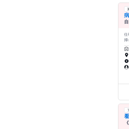
病
自
仕事内
看
《
す❗