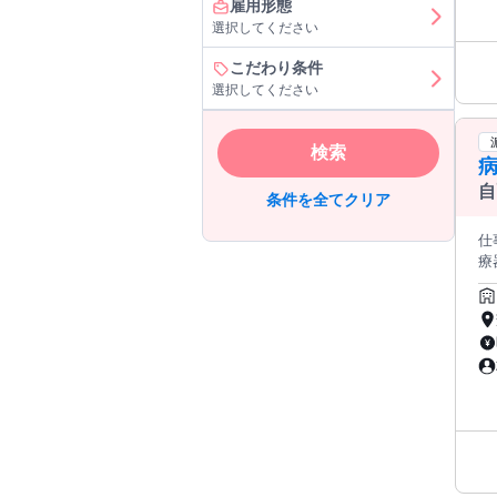
雇用形態
選択してください
こだわり条件
選択してください
検索
病
自
条件を全てクリア
仕事内
療
の
補
か
師の
療