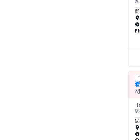
以上
る
か
が
募
賞
す
看
⭐
魅
【
駅か
置) 
い
事です。 ※ご応募には普通自動車運
いる