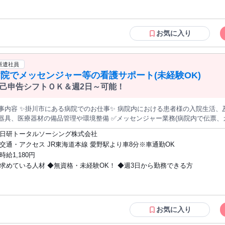
お気に入り
派遣社員
院でメッセンジャー等の看護サポート(未経験OK)
己申告シフトＯＫ＆週2日～可能！
容 ✨掛川市にある病院でのお仕事✨ 病院内における患者様の入院生活、及び看護師のサポート業務です。 ✅診
器具、医療器材の備品管理や環境整備 ✅メッセンジャー業務(病院内で伝票、
生活介助・身体介助 ✅シーツ交換やベッドメイキング など 看護師の指示の
日研トータルソーシング株式会社
助業務を行います。 医療行為は一切ありません。普段の家事経験をそのままお仕事に活か
交通・アクセス JR東海道本線 愛野駅より車8分※車通勤OK
ら医療業界に！ 業界に憧れはあるけど資格や経験がない方、必見！ 活躍でき
時給1,180円
指示通りに作業すればOK！ できることから少しずつお願いしていきます 資格や経験がなくても始められます。 医
求めている人材 ◆無資格・未経験OK！ ◆週3日から勤務できる方
行為は行えませんが、患者さんとの関わりが深い仕事のため、 患者さんやご
お気に入り