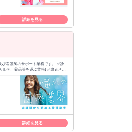
詳細を見る
カルテ、薬品等を運ぶ業務) ✅患者さん
下に、看護の専門的判断を要しない看護
せます！ 無資格・未経験
るお仕事があります。 基本的には看護
家族の方から感謝の言葉を伝えられるこ
とも多く、 やりがいも感じられます。 研修制度や資格取得支援などサポートも充実！ ※病床数：210床
詳細を見る