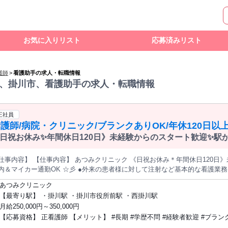
お気に入りリスト
応募済みリスト
護師
>
看護助手の求人・転職情報
、掛川市、看護助手の求人・転職情報
正社員
護師/病院・クリニック/ブランクありOK/年休120日以
日祝お休み✨年間休日120日》未経験からのスタート歓迎✨駅
K⭐彡
仕事内容】 【仕事内容】 あつみクリニック 《日祝お休み＊年間休日120日
カー通勤OK ☆彡 ●外来の患者様に対して注射など基本的な看護業務を行っていただきます。 ●残業は月6時
程度と少なく、ご自身の時間もしっかり確保していただけます♪ ●育児休業
あつみクリニック
を迎えても長く働ける環境です◎ 整形外科、眼科、リハビリテーション科、
【最寄り駅】 ・掛川駅 ・掛川市役所前駅 ・西掛川駅
て正看護師さんを募集しています。 大変キレイなクリニックで設備も充実していますので、スタッフさんも快適
月給250,000円～350,000円
いただけます。 日祝が固定お休みで年間休日120日◎ワークライフバランスを重視したい方にもオススメの
【応募資格】 正看護師 【メリット】 #長期 #学歴不問 #経験者歓迎 #ブランクOK #昇
わず、チャレンジ精神旺盛で前向きな方をお人柄重視で採用されます♪ ご興味をお持ちの方
給あり