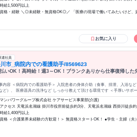
したい方、Wワークの方、 ブランクのある方も無理なくお仕事できます♪ 入職前に具体的なお仕事内容や病院の雰
井市や菊川市、磐田市からも通いやすい病院です。
時給1,500円以上
気をお伝えいたしますのでご安心ください！ 少しでもご興味がありましたら
資格・経験 ＼◎未経験・無資格OK◎／ 「医療の現場で働いてみたいけど、資格も経
験もない・・・。」 そんな方でも大丈夫！！特別なスキルは必要ありません
さんのサポートを中心に、簡単な作業からスタート出来ます。 先輩スタッフ
り教えてくれるので安心して始められます！ お気軽にご応募ください♪
お気に入り
派遣社員
川市_病院内での看護助手/8569623
払いOK！高時給！週3～OK！ブランクありから仕事復帰した
事内容 ＜病院内での看護助手＞ 入院患者の身体介助（食事、排泄、入浴など
 医療器具の洗浄など しっかり教えて頂ける環境です ＜手厚いサポートあり♪＞ 仕事から離れて長くブラン
がある方や、勤務経験が短い方 家事や家庭との両立をしたい方などみ～んな歓迎！ 「日中の時間帯で働
マンパワーグループ株式会社 ケアサービス事業部(介護)
日のみ(土日祝休)希望」など 働きやすいシフトをご相談ください！ 【介護案件01】 ＜3つのメリット＞ 1.スピード
アクセス 天竜浜名湖線 掛川市役所前徒歩約3分、天竜浜名湖線 西掛川徒歩約
 圧倒的な量の求人情報！お仕事紹介の翌日に就業も可能！ 2.高時給・交通費全額支給 高時給・交通費全額支給だ
竜浜名湖線 掛川徒歩約19分 車・バイク通勤OK（派遣先による）
時給1,400円以上
ら安定した収入を得ることができます！ さらに、給与前払い制度もご利用できます！ 3.安心のサポート
資格 ＜介護業界未経験の方歓迎！＞ 無資格スタートOK！ ●学生・主婦（夫
地域専任担当の2名でフォロー！ 就業前、後も安心です！ 【給与支払いについて】 当社では「日払い」「週払
」「月払い」からお選びいただけます。 急な出費も計画的な貯金も◎ 自分スタイルで働き
ル活躍中 ●ブランクがある方もOK
＝即日お振込みではありません。 初回ご利用時は手続きにお時間をいただく
 初日の勤務分をその日のうちにお受け取りいただくことはできません。 ※また、システムメンテナンス等によ