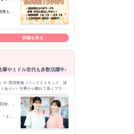
、お気軽にお問合せ下さい♪
。 看護師
がしっか
詳細を見る
先輩やミドル世代も多数活躍中♪
）や 環境整備（ベッドメイキング、清
きたい」
11分、天
体制 担当営
）・ミド
やすい♪ ※ただし、日払
場合があり、また保険関連の処理によ