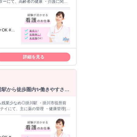
 ・計4.9ヶ月分支給！ 頑張りがしっ
天竜厚生会】
の健康支援に携わる日勤常勤スタッフを
備で通勤も快適♪年間休日120日以上＆
ある方も安心してスタートできる環境で
まずは見学だけでもOK！ お気軽にお
詳細を見る
所前駅から徒歩圏内✨働きやすさが
み＆残業少なめ◎掛川駅 ・掛川市役所前
夜勤は厳しいという方には働きやすい仕