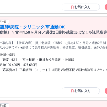
、 日払い・週払いの対象外となる日が発生する場合があります。 →詳細は
お気に入り
き方に関するご案内】 ※Wワークをご希望の場合、 他のお仕事と合わせて週40時間を超える就業
案内できません。 ※法令に基づき、週20時間以上勤務の場合は 社会保険への加入対象となります。 ※労働者派遣
法（日雇い派遣の原則禁止）により、 短時間・短期間のみの就業
正社員
護師/病院・クリニック/車通勤OK
病棟》＼賞与4.50ヶ月分／週休2日制✨残業ほぼなし✨託児所
仕事内容】 【仕事内容】 掛川北病院 《病棟》＼賞与4.50ヶ月分／週休2
●病棟にて患者様の体調観察、褥瘡処置、吸引処置、医師の診療、補助、服薬指導、食事介助などを
す。 ●ブランクがある方も安心！ 研修制度や丁寧なサポート体制があります◎残業は月平均5時間とほ
掛川北病院
給消化率も高め！ ●賞与は嬉しい4.50ヶ月分の高水準★頑張りが認められるやりがいのあるお仕事です♪退職
【最寄り駅】 ・西掛川駅 ・掛川市役所前駅 ・掛川駅
制度や社会保険も完備◎ 小高い丘の上にあり見晴らしが素晴らしい療養型病
月給190,400円～427,630円
変明るい院内です。 院内託児所完備で子育て中の方も働きやすく、勤続年数平均7年2ヶ月と定着率の高さも
【応募資格】 正看護師 【メリット】 #長期 #学歴不問 #経験者歓迎 #ブランクOK #昇
徴！ 女性社員の産休 ・育休取得はもちろん、男性社員の育休取得も増えて
士2名体制で安心ですよ◎大変人気のある病院ですので、気になる方はお早めにお問い
給あり
合わせください♪ 受動喫煙防止項目：あり 【求人ID-GR1】
お気に入り
正社員