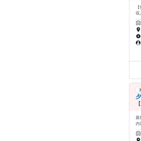
【
収入が目指
ま
ライ
介
て
正
【
募
内容
の
さん