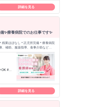
ご就業時に担当者までお気軽にお問い合
詳細を見る
はご案内が難しい場合があります。
完備✨療養病院でのお仕事です✨
日制＊残業ほぼなし＊託児所完備＊療養病院
院「掛川北病院」は、光を多く取り入れ
います◎電子カルテ導入済みで業務効率
詳細を見る