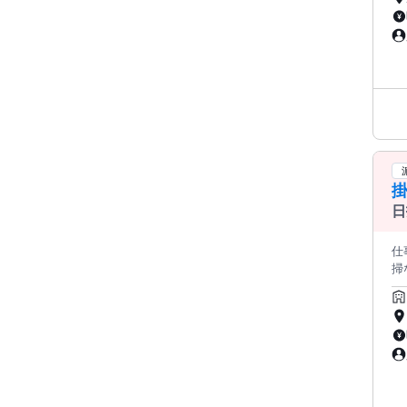
両立
囲
掛
日
仕
掃など）、
ク
「平
就業
か
業と
い
い
り、