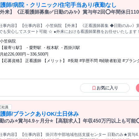
護師/病院・クリニック/住宅手当あり/夜勤なし
外来】《正看護師募集✅️日勤のみ✨》賞与年2回⭕年間休日1
タート可能⭐
容】 【仕事内容】 小笠病院 【外来】 《正看護師募集 ◆日勤のみ♪》賞与年2回◎年間休日110日◎精神科未経
してスタート可能 ☆ ●外来における看護師業務をお任せいたします！ ●年間休日110日とお休みもしっかり
るので、ワークライフバランスを大切にしながら働いていただけます♪ ●残業
小笠病院
いただけます。 医療法人好生会が運営する「小笠病院」の外来にて、正職員として勤務いただける正看護師
【最寄り駅】 ・愛野駅 ・桜木駅 ・西掛川駅
しております。 精神科未経験の方も歓迎◎他科での経験が活かせる場面も多く、安心してスタートできま
月給226,000円～336,500円
、育休復帰率もほぼ100％と働きやすさ抜群♪保育料補
【応募資格】 正看護師 【メリット】 #長期 #学歴不問 #経験者歓迎 #ブランクOK #昇
や職員食堂など福利厚生も充実しています。 まずはお気軽にお問い合わせください ☆ 受動喫煙防止項目：あり
求人ID-GR1】
給あり
お気に入り
正社員
護師/ブランクありOK/土日休み
勤のみ⭐賞与4.9ヶ月分⭐【高額求人】年収450万円以上も可
で看護師募集✨
仕事内容】 【仕事内容】 掛川市中部地域包括支援センター 日勤のみ★賞与4.9ヶ月分★