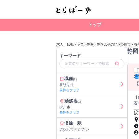
トップ
求人・転職トップ
>
静岡
>
静岡県その他
>
掛川市
>
看
静岡
キーワード
看
職種
(1)
《
看護助手
O
条件をクリア
【
勤務地
(1)
圏内＆マイ
掛川市
間
条件をクリア
化
ク」に
沿線・駅
に勤務して
選択してください
求人です。 経験の有無は問