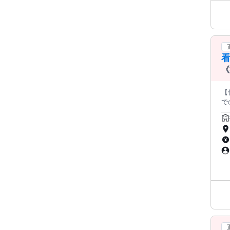
り
わせください。 【働
はご
看
《
【
でのお仕事です♪ 
お任せいたしま
ぼなしで有
金
る設計の大
特
も良好。 夜勤は看護師1名＋介護