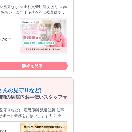
 ☆残業なし ☆正社員登用制度あり ☆高
・介護休業 ・看護休暇の取得実績あり◎
勤専従パート＞ の看護師さんを募集し
水準♪効率よく収入アップが叶いますね★
 「ちょっとだけ気になる ・ ・」で
目：あり 【求人ID-GR4】
詳細を見る
さんの見守りなど)
短時間の病院内お手伝いスタッフ☆
態 派遣社員 仕事
者さんの見守り など 患者さんや看護師