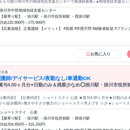
も可能◎掛川市の地域包括支援センターで看護師募集♪ ●地域包括支援センターにて、高齢者の健康 ・介護に関す
相談対応や介護予防サービスの支援業務を行っていただきます◎ ●賞与は年3回
掛川市中部地域包括支援センター
り評価される職場です ☆彡 ●年間休日120日以上♪土日祝休みでプライベートも充実♪ 【社会福祉法人 
【最寄り駅】 ・掛川駅 ・掛川市役所前駅 ・西掛川駅
運営する「掛川市中部包括支援センター」では、正看護師として地域高齢者
月給220,900円～275,900円
集中です ☆彡静岡県掛川市杉谷南に位置し、マイカー通勤OK＆無料駐車場完
【応募資格】 正看護師 【メリット】 #長期 #学歴不問 #経験者歓迎 #ブランクOK #昇
与4.9ヶ月分と待遇面も充実◎日勤のみで生活リズムも安定し、ブランクの
！ 研修制度や資格取得支援もあり、キャリアアップを目指す方にもおすすめ♪
給あり
問い合わせください◎ 受動喫煙防止項目：あり 【求人ID-GR1】
お気に入り
正社員
護師/デイサービス/夜勤なし/車通勤OK
賞与4.00ヶ月分⭐日勤のみ＆残業少なめ⭕掛川駅・掛川市役
力のショートステイ求人です⭐彡
仕事内容】 【仕事内容】 ショートステイ 心楽 ★賞与4.00ヶ月分★日勤の
ら徒歩圏内♪働きやすさが魅力のショートステイ求人です ☆彡 ●ショートステイにて、主に薬の管理 ・健康管理(処
・オンコール対応等をお任せします。 ●賞与もうれしい4.00ヶ月分と、頑張った分はしっかり評価される、やりが
ショートステイ 心楽
のある環境です♪ ●夜勤はないので、育児中の方や、年齢的にも体力的にも
【最寄り駅】 ・掛川駅 ・掛川市役所前駅 ・西掛川駅
転免許(AT限定可)が必要です。 デイサービスとケアプランセンターを併設されて
月給204,850円～316,250円
《ショートステイ心楽》にて看護師さんを募集しています。 残業は月平均2時間程度とほとんどないので終業後の