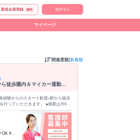
新規会員登録
ログイン
無料
マイページ
|
関連度順
新着順
上
から徒歩圏内＆マイカー通勤
》未経験からのスタート歓迎♪駅から徒歩
の取得実績があり、ライフステージに変
放射線科の診療を行う「あつみクリニッ
には、詳細をお話しいたしますので、是非お気軽にご連絡ください ☆ 受動喫煙防止項目：あり 【求人ID-GR1】