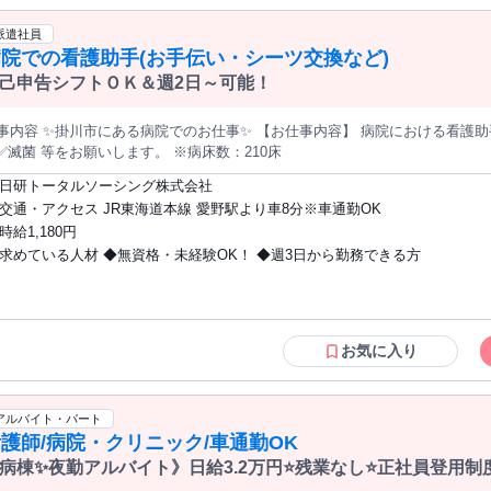
派遣社員
院での看護助手(お手伝い・シーツ交換など)
己申告シフトＯＫ＆週2日～可能！
容 ✨掛川市にある病院でのお仕事✨ 【お仕事内容】 病院における看護助手業務全般 ✅身体介護 ✅環境整備 ✅清
掃✅滅菌 等をお願いします。 ※病床数：210床
日研トータルソーシング株式会社
交通・アクセス JR東海道本線 愛野駅より車8分※車通勤OK
時給1,180円
求めている人材 ◆無資格・未経験OK！ ◆週3日から勤務できる方
お気に入り
アルバイト・パート
護師/病院・クリニック/車通勤OK
病棟✨夜勤アルバイト》日給3.2万円⭐残業なし⭐正社員登用
️