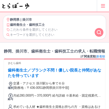
静岡県
|
掛川市
歯科衛生士・歯科技工士
こだわり条件を選択してください
キーワードを選択してください
静岡、掛川市、歯科衛生士・歯科技工士の求人・転職情報
関連度順
|
新着順
きむら歯科
歯科衛生士／ブランク不問！優しい院長と仲間があな
たを待っています
交通・アクセス 掛川駅から車で６分
[勤務地：〒436-0051静岡県掛川市中宿]
場所
月給280,000円～370,000円 給与詳細 ※基本給・固定残業代・
給与
一律手当の総額 基本給：月給 22万5000円 〜 31万5000円 固
定残業代：あり 1ヶ月あたり2万円（固定残業時間：1ヶ月あ
求めている人材 ★歯科衛生士資格お持ちの方 ・資格はあるけ
たり10時間） 固定残業時間を超えた勤務時間については別途