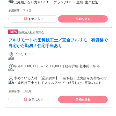
ど経験がない方もOK！ ・ブランクOK ・主婦･主夫歓迎 ・女
対象
残業代を支給する 【一律手当】 全員に一律で支払われる通
性が活躍中 【この環境で働く魅力など】 01.│「患者様一人ひ
勤・皆勤・家族手当金額：なし 全員に一律で支払われるその
雇用形態：
正社員
とりと向き合える環境」 →少人数のクリニックだからこそ、
他手当金額：あり 1ヶ月あたり3万5000円 経験年齢により決定
患者様とじっくりコミュニケーションをとり、信頼関係を築
いたします。
お気に入り
詳細を見る
きながら治療を進めることができます。流れ作業ではない、
心のこもったケアを提供したい方にぴったりの環境です。
02.│「プライベートとの両立を応援」 →残業はほとんどな
医療法人社団真凛会
く、定時で帰れる日がほとんどです。木曜午後・日・祝は定
休で、夏季や年末年始には長期休暇もあります。子育て中の
フルリモートの歯科技工士／完全フルリモ｜有資格で
方も、家庭と仕事を両立しながら無理なく働いています。
自宅から勤務！住宅手当あり
03.│「スキルアップをサポート」 →ブランクのある方や経験
の浅い方でも、院長が優しく丁寧に指導します。外部のセミ
フルリモート
ナー参加なども応援するので、常に新しい知識や技術を学
場所
び、歯科衛生士として成長し続けることができます。 ＜✨他
年俸10,000,000円～12,000,000円 給与詳細 基本給：年俸
にはない、ここで働く魅力✨＞ →なんといっても院長とスタ
給与
1000万円 〜 1200万円 固定残業代：なし 【一律手当】 全員に
ッフの仲の良さが自慢です！仕事のことはもちろん、プライ
一律で支払われる通勤・皆勤・家族手当金額：あり 全員に一
ベートのことも気軽に相談できる、温かい雰囲気の職場で
求めている人材 【必須要件】 ・歯科技工士免許をお持ちの方
律で支払われるその他手当金額：あり ■別途手当 ・歩合給あ
す。あなたもすぐに馴染めるはずですよ。 【こんな方におす
・歯科技工士としてスキルアップ・成長したい意欲のある方
対象
り（保険20%、自費25%） ・住宅手当2万円（賃貸で世帯主の
すめ】 ◆イチから丁寧に教えてもらえる環境で働きたい ◆短
・オンラインでの患者説明・カウンセリング対応に抵抗がな
場合／交通費との選択制） ・引越手当（不動産仲介手数料無
時間勤務や半日勤務OKの職場で働きたい ◆扶養控除内で働き
雇用形態：
正社員
い方 【歓迎要件】 ・マウスピース矯正、または一般歯科治療
料） ■昇給あり（年1回） 試用期間あり（3か月～）試用期間
たい ◆土日祝休みで家庭や自分の時間を大切に働きたい ◆子
に関する臨床経験をお持ちの方 ・医療広告、オンライン診療
終了後の給与変動はナシ。 給与は働き方、勤務形態、経験・
お気に入り
詳細を見る
どもの熱など、急なお休みに対応してもらえる職場で働きた
に関する知識・興味のある方 ・副業・業務委託など柔軟な働
スキル等により決定いたします。 固定残業時間を超過した場
い ◆ブランクがあっても安心できる職場で働きたい ◆主婦･
き方を希望される方 ・患者様の不安に寄り添い、信頼関係を
合は、別途法定通り支給。 給与額により、固定残業手当の金
主夫が活躍している職場で働きたい ◆人と話すこと･接客が好
築けるコミュニケーション力のある方
額および時間数は異なります。 ※固定残業手当（15～25時間
き ◆誰かを笑顔にすること･喜ばせることが好き ◆優しいス