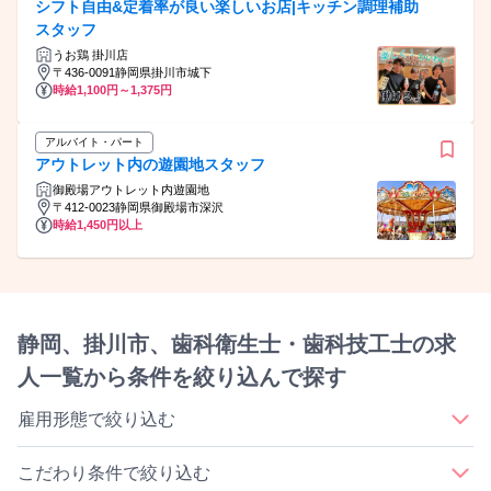
シフト自由&定着率が良い楽しいお店|キッチン調理補助
スタッフ
うお鶏 掛川店
〒436-0091静岡県掛川市城下
時給1,100円～1,375円
アルバイト・パート
アウトレット内の遊園地スタッフ
御殿場アウトレット内遊園地
〒412-0023静岡県御殿場市深沢
時給1,450円以上
静岡、掛川市、歯科衛生士・歯科技工士の求
人一覧から条件を絞り込んで探す
雇用形態で絞り込む
｜
｜
｜
｜
正社員
契約社員
アルバイト・パート
派遣社員
業務委託
こだわり条件で絞り込む