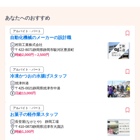
分）は目安であり、 毎月必ず当該時間数の残業が発生するも
タッフが多い環境で働きたい ◆誰かをサポートすることが好
のではありません！
き
あなたへのおすすめ
アルバイト・パート
自動化機械のメーカーの設計職
村田工業株式会社
〒422-8071静岡県静岡市駿河区豊原町
時給2,000円～2,500円
アルバイト・パート
冷凍かつおの水揚げスタッフ
焼津外港
〒425-0021静岡県焼津市中港
日給13,000円
アルバイト・パート
お菓子の軽作業スタッフ
長登屋(ながとや) 静岡工場
〒410-0873静岡県沼津市大諏訪
時給1,100円