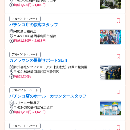
〒415-0029静岡県下田市田牛
時給1,500円～1,800円
アルバイト・パート
パチンコ店の接客スタッフ
ABC島田稲荷店
〒427-0038静岡県島田市稲荷
時給1,380円～2,038円
アルバイト・パート
カメラマンの撮影サポートStaff
株式会社ソフィアマックス【派遣先】静岡市駿河区
〒422-8008静岡県静岡市駿河区
時給1,280円
アルバイト・パート
パチンコ店のホール・カウンタースタッフ
スリーエー榛原店
〒421-0500静岡県牧之原市
時給1,200円～1,625円
アルバイト・パート