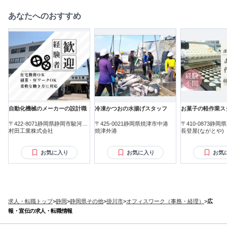
あなたへのおすすめ
自動化機械のメーカーの設計職
冷凍かつおの水揚げスタッフ
お菓子の軽作業ス
〒422-8071静岡県静岡市駿河区
〒425-0021静岡県焼津市中港
〒410-0873静
豊原町
村田工業株式会社
焼津外港
長登屋(ながとや)
お気に入り
お気に入り
お気
求人・転職トップ
>
静岡
>
静岡県その他
>
掛川市
>
オフィスワーク（事務・経理）
>
広
報・宣伝の求人・転職情報