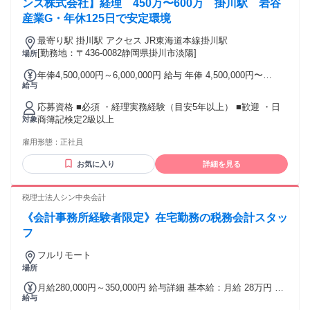
度10Mbps以上 （※４） ・有料のセキュリティソフト ＜注
ンズ株式会社】経理 450万〜600万 掛川駅 岩谷
意事項＞ ※１：原則製造から３年以内のパソコン機器をご使
産業G・年休125日で安定環境
用ください。製造から8年以上経過している機器は不可です。
※２：WindowsOSをご使用される場合は、Microsoft社のサポ
最寄り駅 掛川駅 アクセス JR東海道本線掛川駅
ート対象内のOSをご使用ください。（Windows11以上） ※
[勤務地：〒436-0082静岡県掛川市淡陽]
場所
３：一部WindowsOS指定の案件がございます。WindowsOS
年俸4,500,000円～6,000,000円 給与 年俸 4,500,000円〜
以外をご使用される際はご留意ください。 ※４：業務に使用
給与
6,000,000円 想定年収：450万円〜600万円 ・月給 250,000
する基本的なWebサイトにアクセスが難しい国に在住の方は
円〜360,000円 ・賞与年2回支給(6月・12月)※2024年支給実績
選考対象外となる可能性がございます。
応募資格 ■必須 ・経理実務経験（目安5年以上） ■歓迎 ・日
5.46ヵ月 ・昇給年1回あり 【モデル年収】 ・30歳/担当者/年
商簿記検定2級以上
対象
収450万円 ・35歳/主任クラス/年収550万円 ※年収はあくまで
も目安の金額であり、選考を通じて上下する可能性がありま
雇用形態：
正社員
す 試用・研修 試用・研修の有無：どちらもなし
お気に入り
詳細を見る
税理士法人シン中央会計
《会計事務所経験者限定》在宅勤務の税務会計スタッ
フ
フルリモート
場所
月給280,000円～350,000円 給与詳細 基本給：月給 28万円 〜
給与
35万円 固定残業代：あり 【一律手当】 全員に一律で支払わ