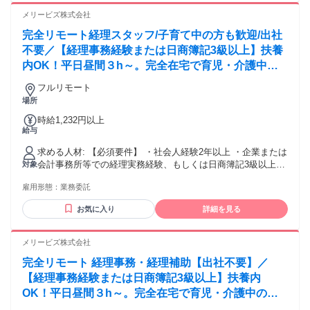
チームで業務に取り組むのが好きな方 【用意が必要な環境】
メリービズ株式会社
（ご契約後の準備・設定でも可） ・自身のみが使用するパソ
完全リモート経理スタッフ/子育て中の方も歓迎/出社
コン （※１）（※２）（※３） ・インターネット環境：速
度10Mbps以上 （※４） ・有料のセキュリティソフト ＜注
不要／【経理事務経験または日商簿記3級以上】扶養
意事項＞ ※１：原則製造から３年以内のパソコン機器をご使
内OK！平日昼間３h～。完全在宅で育児・介護中の
用ください。製造から8年以上経過している機器は不可です。
方も大歓迎♪
※２：WindowsOSをご使用される場合は、Microsoft社のサポ
フルリモート
ート対象内のOSをご使用ください。（Windows11以上） ※
場所
３：一部WindowsOS指定の案件がございます。WindowsOS
時給1,232円以上
以外をご使用される際はご留意ください。 ※４：業務に使用
給与
する基本的なWebサイトにアクセスが難しい国に在住の方は
選考対象外となる可能性がございます。
求める人材: 【必須要件】 ・社会人経験2年以上 ・企業または
会計事務所等での経理実務経験、もしくは日商簿記3級以上の
対象
資格保有 ・メール、クラウドストレージ等のツールを利用で
雇用形態：
業務委託
きる方、未経験であっても抵抗がなく自ら習得することがで
きる方 【歓迎要件】 ・会計ソフトの利用経験 （freee会計 /
お気に入り
詳細を見る
MF(マネーフォワード)クラウド 等） ・ワークフローシステム
の利用経験（楽楽精算、バクラク 等） ・月次決算の経験 ・
チームで業務に取り組むのが好きな方 【用意が必要な環境】
メリービズ株式会社
（ご契約後の準備・設定でも可） ・自身のみが使用するパソ
完全リモート 経理事務・経理補助【出社不要】／
コン （※１）（※２）（※３） ・インターネット環境：速
度10Mbps以上 （※４） ・有料のセキュリティソフト ＜注
【経理事務経験または日商簿記3級以上】扶養内
意事項＞ ※１：原則製造から３年以内のパソコン機器をご使
OK！平日昼間３h～。完全在宅で育児・介護中の方
用ください。製造から8年以上経過している機器は不可です。
も大歓迎♪