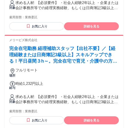
求める人材: 【必須要件】 ・社会人経験2年以上 ・企業または
会計事務所等での経理実務経験、もしくは日商簿記3級以上の
対象
資格保有 ・メール、クラウドストレージ等のツールを利用で
雇用形態：
業務委託
きる方、未経験であっても抵抗がなく自ら習得することがで
きる方 【歓迎要件】 ・会計ソフトの利用経験 （freee会計 /
お気に入り
詳細を見る
MF(マネーフォワード)クラウド 等） ・ワークフローシステム
の利用経験（楽楽精算、バクラク 等） ・月次決算の経験 ・
チームで業務に取り組むのが好きな方 【用意が必要な環境】
メリービズ株式会社
（ご契約後の準備・設定でも可） ・自身のみが使用するパソ
完全在宅勤務 経理補助スタッフ【出社不要】／【経
コン （※１）（※２）（※３） ・インターネット環境：速
度10Mbps以上 （※４） ・有料のセキュリティソフト ＜注
理経験または日商簿記3級以上】スキルアップでき
意事項＞ ※１：原則製造から３年以内のパソコン機器をご使
る！平日昼間３h～。完全在宅で育児・介護中の方も
用ください。製造から8年以上経過している機器は不可です。
大歓迎♪
※２：WindowsOSをご使用される場合は、Microsoft社のサポ
フルリモート
ート対象内のOSをご使用ください。（Windows11以上） ※
場所
３：一部WindowsOS指定の案件がございます。WindowsOS
時給1,232円以上
以外をご使用される際はご留意ください。 ※４：業務に使用
給与
する基本的なWebサイトにアクセスが難しい国に在住の方は
選考対象外となる可能性がございます。
求める人材: 【必須要件】 ・社会人経験2年以上 ・企業または
会計事務所等での経理実務経験、もしくは日商簿記3級以上の
対象
資格保有 ・メール、クラウドストレージ等のツールを利用で
雇用形態：
業務委託
きる方、未経験であっても抵抗がなく自ら習得することがで
きる方 【歓迎要件】 ・会計ソフトの利用経験 （freee会計 /
お気に入り
詳細を見る
MF(マネーフォワード)クラウド 等） ・ワークフローシステム
の利用経験（楽楽精算、バクラク 等） ・月次決算の経験 ・