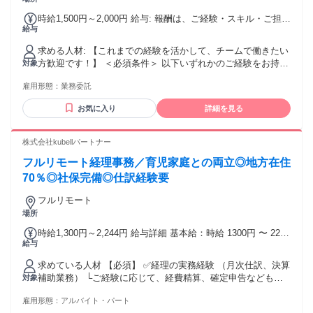
時給1,500円～2,000円 給与: 報酬は、ご経験・スキル・ご担当
給与
いただく業務内容に応じて決定いたします。 業務への習熟度
やご活躍に応じて、継続的な単価アップの機会があります！
求める人材: 【これまでの経験を活かして、チームで働きたい
長期的にご参画いただける方を歓迎しており、安定した稼働
方歓迎です！】 ＜必須条件＞ 以下いずれかのご経験をお持ち
対象
が可能な環境です。
の方 ・企業または会計事務所等での経理業務のご経験 ・秘
雇用形態：
業務委託
書・営業事務・バックオフィス業務のご経験 ・カスタマーサ
クセス・クライアントサポートのご経験 ※経験年数の目安：2
お気に入り
詳細を見る
年以上ある方を歓迎します。 ＜歓迎条件＞ ・フルリモートで
の業務経験、またはテキストコミュニケーションに抵抗がな
い方 ・クラウドツール（Google Workspace、Slack、Notion
株式会社kubellパートナー
など）の利用経験 ・日商簿記3級以上をお持ちの方 ・freee会
フルリモート経理事務／育児家庭との両立◎地方在住
計、マネーフォワード クラウド会計、バクラクなどの経理シ
ステムを使用したご経験 ・アウトソーサーとしてクライアン
70％◎社保完備◎仕訳経験要
ト企業の業務を担当したご経験 ＜こんな方におすすめです！
フルリモート
＞ ・これまでの経理やバックオフィスの経験を活かして働き
場所
たい方 ・フルリモートで柔軟な働き方を実現したい方 ・クラ
ウド会計や新しいツールを活用しながらスキルアップしたい
時給1,300円～2,244円 給与詳細 基本給：時給 1300円 〜 2244
方 ・子育てやライフスタイルと両立しながら長く働きたい方
給与
円 ※経験・能力などを考慮の上、決定いたします。 【手当】
・主体的に考え、チームで協力しながら仕事を進めることが
・交通費実費全額支給 ・時間外手当全額支給 ・在宅勤務手当
好きな方 ・クライアントやチームメンバーを尊重し、前向き
求めている人材 【必須】 ✅️経理の実務経験 （月次仕訳、決算
（月4000円）
にコミュニケーションを取れる方
補助業務） └ご経験に応じて、経費精算、確定申告などもお
対象
任せします ✅️チャットツールやクラウドソフトを用いた業務
雇用形態：
アルバイト・パート
進行に抵抗がない方 └社内外（Chatwork等）やスケジュール