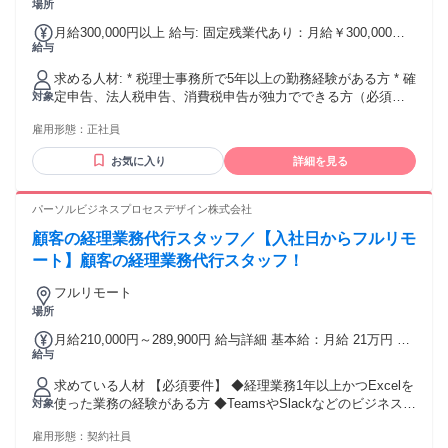
場所
月給300,000円以上 給与: 固定残業代あり：月給￥300,000以
給与
上は1か月当たりの固定残業代￥80,400（30時間相当分）を含
む。30時間を超える残業代は追加で支給する。 * 固定残業代
求める人材: * 税理士事務所で5年以上の勤務経験がある方 * 確
あり * 月給 ￥300,000は1か月当たりの固定残業代
定申告、法人税申告、消費税申告が独力でできる方（必須条
対象
￥80,400（30時間相当分）を含む。30時間を超える残業代は
件） * 会計freee、達人シリーズなどを使いこなせる方 * 不動
追加で支給する。 * 賞与：月給に含まれております。
雇用形態：
正社員
産業（不動産賃貸、売買、開発等）のお客様を担当した経験
があるとベター
お気に入り
詳細を見る
パーソルビジネスプロセスデザイン株式会社
顧客の経理業務代行スタッフ／【入社日からフルリモ
ート】顧客の経理業務代行スタッフ！
フルリモート
場所
月給210,000円～289,900円 給与詳細 基本給：月給 21万円 〜
給与
28万9900円 固定残業代：なし 【一律手当】 全員に一律で支
払われる通勤・皆勤・家族手当金額：なし 全員に一律で支払
求めている人材 【必須要件】 ◆経理業務1年以上かつExcelを
われるその他手当金額：あり ※経験やスキルに応じて優遇 ※
使った業務の経験がある方 ◆TeamsやSlackなどのビジネスチ
対象
在宅手当支給あり
ャットツールを使われた経験のある方 ◆半年以上の在宅勤務
雇用形態：
契約社員
経験がある方 ◆安定した通信環境（通信速度が10Mbps以上）