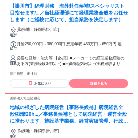
するパソコン （※１）（※２）（※３） ・インターネット
【掛川市】経理財務 海外赴任候補/スペシャリスト
環境：速度10Mbps以上 （※４） ・有料のセキュリティソフ
ト ＜注意事項＞ ※１：原則製造から３年以内のパソコン機器
目指せます/...／当社経理部にて経理業務全般をお任せ
をご使用ください。製造から8年以上経過している機器は不可
します（ご経験に応じて、担当業務を決定します）
です。 ※２：WindowsOSをご使用される場合は、Microsoft
社のサポート対象内のOSをご使用ください。（Windows11以
[勤務地：静岡県掛川市]
上） ※３：一部WindowsOS指定の案件がございます。
場所
WindowsOS以外をご使用される際はご留意ください。 ※４：
月給250,000円～380,000円 想定年収 450万円～650万円 雇用
業務に使用する基本的なWebサイトにアクセスが難しい国に
給与
形態 正社員 期間の定め：無 賃金形態 形態：月給制 備考：月
在住の方は選考対象外となる可能性がございます。
給￥250,000～￥380,000 基本給￥250,000～￥380,000を含む/
必要な経験・能力等 【必須】■メーカーでの経理業務経験の
月 ■賞与実績:年2回：昨年度実績5.2ヶ月 諸手当：通勤手当
ある方(業務経験3年以上) ■日商簿記2級以上(実務経験より相
対象
（会社規定に基づき支給）、残業手当（残業時間に応じて別
当と認められる) 【歓迎】■TOEIC：600点以上 ■海外赴任経験
途支給） 試用期間 有 期間：3ヶ月 備考：変更無
雇用形態：
正社員
者（英語圏） ■棚卸資産管理や原価計算の業務経験のある方 ■
海外子会社の事業管理経験のある方 学歴・資格 学歴：大学院
お気に入り
詳細を見る
大学 高専 語学力： 資格：日商簿記検定2級 日商簿記検定1級
医療法人社団綾和会
地域の根ざした病院経営【事務長候補】病院経営全
般/残業20h...／事務長候補として病院経営・運営全般
に携わります。施設基準業務、経営実績管理、行政監
査対応、各部署とりまとめ、人事採用管理など幅広い
[勤務地：静岡県掛川市]
管理業務をお任せいたします。
場所