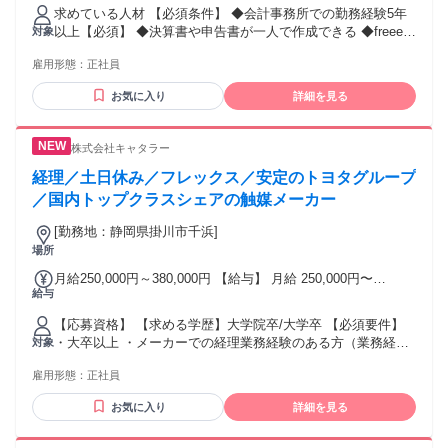
れる通勤・皆勤・家族手当金額：なし 全員に一律で支払われ
求めている人材 【必須条件】 ◆会計事務所での勤務経験5年
るその他手当金額：なし ◆固定残業代¥43,000~¥54,000(25時
以上【必須】 ◆決算書や申告書が一人で作成できる ◆freeeや
対象
間相当分)を含む ※25時間を超える残業代は追加で支給する。
MFなどのクラウド会計を使ったことがある【優遇】
◆年2回賞与 ◆年1回昇給 ◆会社業績に応じて決算賞与あり(3
雇用形態：
正社員
年連続実績あり)
お気に入り
詳細を見る
株式会社キャタラー
経理／土日休み／フレックス／安定のトヨタグループ
／国内トップクラスシェアの触媒メーカー
[勤務地：静岡県掛川市千浜]
場所
月給250,000円～380,000円 【給与】 月給 250,000円〜
給与
380,000円 想定年収：450万円～650万円 賞与実績：年2回／7
月、12月（5.2ヶ月分※前年度実績） 昇給実績：年1回 ※賃金
【応募資格】 【求める学歴】大学院卒/大学卒 【必須要件】
はあくまでも目安の金額であり、選考を通じて上下する可能
・大卒以上 ・メーカーでの経理業務経験のある方（業務経験3
対象
性があります。 《年収例》 30歳、学部卒業、扶養家族なし：
年以上） ・日商簿記2級以上 ・コミュニケーション能力 【優
年収525万円 ※残業手当については実労働時間分を支給（み
雇用形態：
正社員
遇要件】 ・TOEIC：600点以上 ・海外赴任経験者（英語圏）
なし支給ではありません）
・棚卸資産管理や原価計算の業務経験のある方 ・海外子会社
お気に入り
詳細を見る
の事業管理経験のある方 【メリット】 #社会保険完備 #車通
勤OK #U・Iターン歓迎 #リモート面接OK