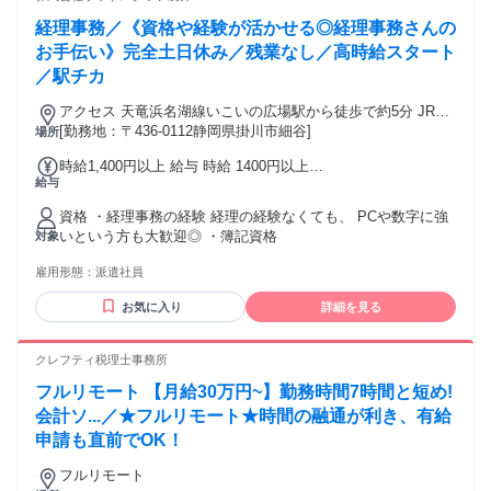
経理事務／《資格や経験が活かせる◎経理事務さんの
お手伝い》完全土日休み／残業なし／高時給スタート
／駅チカ
アクセス 天竜浜名湖線いこいの広場駅から徒歩で約5分 JR東
海道本線(熱海～浜松) 愛野駅から車で約11分 JR東海道本線(熱
[勤務地：〒436-0112静岡県掛川市細谷]
場所
海～浜松) 掛川駅から車で約16分 ◎車通勤OK(無料P完備/徒歩
時給1,400円以上 給与 時給 1400円以上
2分/舗装あり) ※いこいの広場の近く
給与
････････････････････････････････････････ ●ご自宅～片
道2km以上の方は、 交通費全額支給いたします(※規定あり)
資格 ・経理事務の経験 経理の経験なくても、 PCや数字に強
●｢日払い｣｢週払い｣OK(※規定あり) お気軽にご相談ください♪
いという方も大歓迎◎ ・簿記資格
対象
交通費：通勤交通費全額支給
雇用形態：
派遣社員
お気に入り
詳細を見る
クレフティ税理士事務所
フルリモート 【月給30万円~】勤務時間7時間と短め!
会計ソ...／★フルリモート★時間の融通が利き、有給
申請も直前でOK！
フルリモート