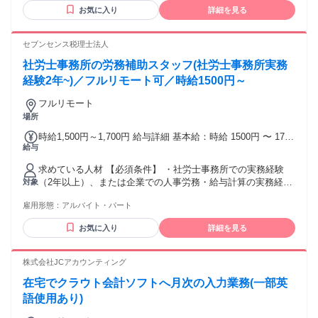
管理・資料共有（Google Workspace等）を日常的に操作しま
お気に入り
詳細を見る
す。 ◆学歴不問！ ◆正確にスピーディに仕訳を行うことが得
意な方歓迎♪ 【下記の経験・スキルをお持ちの方は大歓迎で
す！】 □BPO／会計事務所／税理士事務所での経験、または
セブンセンス税理士法人
複数社の経理経験 □AIツールやSaaSソフト（マネーフォワー
社労士事務所の労務補助スタッフ(社労士事務所実務
ド、Freeeなど）の利用経験 □Google Workspace（Google
Driveやスプレッドシートの利用経験） □リモートワーク経験
経験2年~)／フルリモート可／時給1500円～
□顧客対応経験 ＼こんな方を求めています！／ ◎期日や時間
フルリモート
を守れる方 ◎誰かの役に立てることをやりがいに感じたい方
場所
◎論理的に物事を考えて行動することを大切にしたい方 ◎当
社が掲げる想いに共感いただける方
時給1,500円～1,700円 給与詳細 基本給：時給 1500円 〜 1700
給与
円 ※経験・能力・前職給与を考慮の上、決定いたします。 ※
高度な業務ができる方は高時給スタートも可能です。 ※昇給
求めている人材 【必須条件】 ・社労士事務所での実務経験
あり
（2年以上）、または企業での人事労務・給与計算の実務経験
対象
がある方（2年以上） ・基本的なPCスキル（Word、Excelな
雇用形態：
アルバイト・パート
どの基本操作、タイピング） ・ご自身で業務用の通信環境を
用意できる方（フルリモート希望の場合） 【歓迎する方】 ・
お気に入り
詳細を見る
社会保険労務士資格保有者 ・正確に業務を進められる方 ・長
期勤務できる方 ・コミュニケーションが得意な方 ・ブランク
のある方、子育てと両立して働きたい方も大歓迎です！
株式会社JCアカウンティング
在宅でクラウト会計ソフトへ月次の入力業務(一部英
語使用あり)