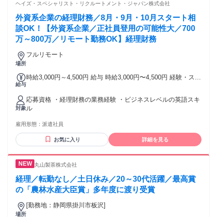
ヘイズ・スペシャリスト・リクルートメント・ジャパン株式会社
外資系企業の経理財務／8月・9月・10月スタート相
談OK！【外資系企業／正社員登用の可能性大／700
万～800万／リモート勤務OK】経理財務
フルリモート
場所
時給3,000円～4,500円 給与 時給3,000円〜4,500円 経験・スキ
給与
ルに応じて変動します
応募資格 ・経理財務の業務経験 ・ビジネスレベルの英語スキ
ル
対象
雇用形態：
派遣社員
お気に入り
詳細を見る
丸山製茶株式会社
経理／転勤なし／土日休み／20～30代活躍／最高賞
の「農林水産大臣賞」多年度に渡り受賞
[勤務地：静岡県掛川市板沢]
場所