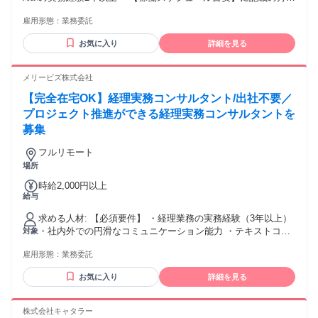
に寄せた稼働をいただける方 ★20代・30代が活躍中 ＼ こん
雇用形態：
業務委託
な方にもぴったり ／ ・フルリモートで出社の時間を削りたい
・リモートでも適度にコミュニケーションがとりたい ・今ま
お気に入り
詳細を見る
での経験を活かして働き方を変えたい
メリービズ株式会社
【完全在宅OK】経理実務コンサルタント/出社不要／
プロジェクト推進ができる経理実務コンサルタントを
募集
フルリモート
場所
時給2,000円以上
給与
求める人材: 【必須要件】 ・経理業務の実務経験（3年以上）
・社内外での円滑なコミュニケーション能力 ・テキストコミ
対象
ュニケーションへの抵抗がない方（主にSlackを使用） ・多種
雇用形態：
業務委託
多様のツール利用に抵抗がない ・マニュアルや簡易提案書等
の作成ができる方 【歓迎要件】 ・クライアントワーク経験
お気に入り
詳細を見る
（1年以上） ・お一人で月次決算、年次決算を担当した経理経
験 ・バックオフィスの効率化に取り組んだ経験 【用意が必要
な環境】（ご契約後の準備・設定でも可） ・自身のみが使用
株式会社キャタラー