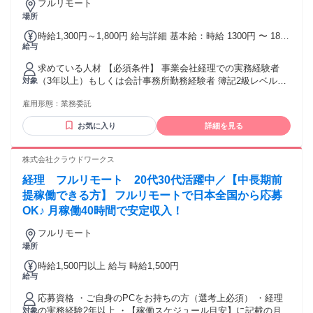
フルリモート
場所
時給1,300円～1,800円 給与詳細 基本給：時給 1300円 〜 1800
給与
円
求めている人材 【必須条件】 事業会社経理での実務経験者
（3年以上）もしくは会計事務所勤務経験者 簿記2級レベルの
対象
知識をお持ちの方 ご自宅に業務に支障のないインターネット
雇用形態：
業務委託
環境のある方 長期（2年以上）でのご就業を予定されている方
【歓迎】 税理⼠試験受験⽣、科⽬合格者 英文会計経験 ビジ
お気に入り
詳細を見る
ネス英語使用経験者（メール） 【具体的には】 正確性・スピ
ード・理解力に自信のある方 スケジュール管理能力のある方
オンラインでもしっかりコミュニケーションの取れる方 納期
株式会社クラウドワークス
をしっかり守れる方 守秘義務を順守できる方 勤務時間・曜
経理 フルリモート 20代30代活躍中／【中長期前
日: 納期さえ守っていただければ働き方は貴方次第、 自分の
ペースで働けます。 勤務地: ご自宅（全国どこでもOKです）
提稼働できる方】 フルリモートで日本全国から応募
OK♪ 月稼働40時間で安定収入！
フルリモート
場所
時給1,500円以上 給与 時給1,500円
給与
応募資格 ・ご自身のPCをお持ちの方（選考上必須） ・経理
の実務経験2年以上 ・【稼働スケジュール目安】に記載の月末
対象