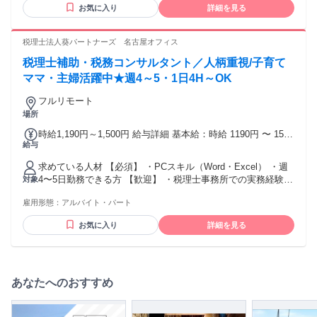
よく完遂できる方。特にどのようにデータを整理すると業務
お気に入り
詳細を見る
として最適化という観点をもって整理整頓が得意なかた。 仕
事にオーナーシップを持てる方 自分の役割に責任を持ち、業
務をしっかりと遂行できる方。 バックオフィス業務を自走で
税理士法人葵パートナーズ 名古屋オフィス
きる方 最小限の指示で業務を自立して進め、結果を出せる
税理士補助・税務コンサルタント／人柄重視/子育て
方。
ママ・主婦活躍中★週4～5・1日4H～OK
フルリモート
場所
時給1,190円～1,500円 給与詳細 基本給：時給 1190円 〜 1500
給与
円 ※経験・スキルに応じて決定
求めている人材 【必須】 ・PCスキル（Word・Excel） ・週
4〜5日勤務できる方 【歓迎】 ・税理士事務所での実務経験
対象
・税理士試験科目合格者・有資格者 ・クラウド会計（MF・
雇用形態：
アルバイト・パート
freee等） の使用経験 ・子育て中・介護中の方 ・ブランクが
ある方 ・簿記の知識がある方 ・朝9:15のミーティングに 参加
お気に入り
詳細を見る
できる方 【こんな人と働きたい】 ✅ 素直に学び続けられる人
✅ 誠実に・丁寧に 取り組める人 ✅ 分からないことを そのま
まにしない人 ✅ 家族を大切にしながら 働き続けたい人 ✅ 人
の役に立つことが 好きな人 【こういう方は難しいかもしれま
せん】 ・自己管理が苦手な方 ・連絡・報告が後回しになる方
あなたへのおすすめ
・一人で仕事をすることに 不安を感じる方