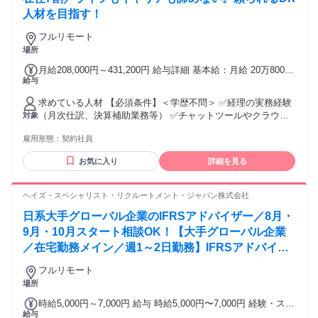
人材を目指す！
フルリモート
場所
月給208,000円～431,200円 給与詳細 基本給：月給 20万8000
給与
円 〜 43万1200円 固定残業代：なし 【一律手当】 全員に一律
で支払われる通勤・皆勤・家族手当金額：なし 全員に一律で
求めている人材 【必須条件】＜学歴不問＞ ✅️経理の実務経験
支払われるその他手当金額：あり ※経験・能力などを考慮の
（月次仕訳、決算補助業務等） ✅️チャットツールやクラウド
対象
上、決定いたします。 【賞与】 年2回（8月・2月） 【昇給】
ソフトを用いた業務進行に抵抗がない方 └社内外（Chatwork
給与改定年2回（8月・2月） 【手当】 ・交通費全額支給 ・時
雇用形態：
契約社員
等）やスケジュール管理・資料共有（Google Workspace等）
間外手当（全額支給） ・在宅勤務手当（月4000円）
を日常的に操作します。 【下記の経験・スキルをお持ちの方
お気に入り
詳細を見る
は歓迎！】 □クライアント折衝経験 □BPO・会計事務所・税
理士事務所での実務経験 ▢AIツールやSaaSソフト（マネーフ
ォワード、Freeeなど）の利用経験 □Google
ヘイズ・スペシャリスト・リクルートメント・ジャパン株式会社
Workspace（Drive,スプレッドシート等）の利用経験 □リモー
日系大手グローバル企業のIFRSアドバイザー／8月・
トワーク経験 □クラウド会計システムの導入や移行経験 ＼こ
んな方を求めています！／ ◎ 正確性を大切にコツコツ業務に
9月・10月スタート相談OK！【大手グローバル企業
取り組める方 ◎ 期日やルールを守り責任感を持って 行動で
／在宅勤務メイン／週1～2日勤務】IFRSアドバイザ
きる方 ◎ 相手の立場に立ってコミュニケーションが 取れる
ー
方 ◎ 論理的に考えながら業務を進めることが 好きな方 ◎ 誰
フルリモート
かを支える仕事にやりがいを感じる方
場所
時給5,000円～7,000円 給与 時給5,000円〜7,000円 経験・スキ
給与
ルに応じて変動します