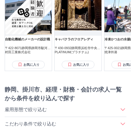
自動化機械のメーカーの設計職
キャバクラのフロアレディ
冷凍かつおの水揚
〒422-8071静岡県静岡市駿河区
〒430-0932静岡県浜松市中央区
〒425-0021静
豊原町
村田工業株式会社
肴町
PLATINUM(プラチナム)
焼津外港
お気に入り
お気に入り
お気
静岡、掛川市、経理・財務・会計の求人一覧
から条件を絞り込んで探す
雇用形態で絞り込む
｜
｜
｜
｜
正社員
契約社員
アルバイト・パート
派遣社員
業務委託
こだわり条件で絞り込む