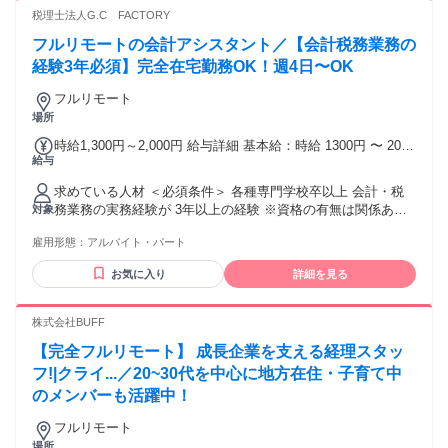
のコミュニケーションが円滑な方
税理士法人G.C FACTORY
フルリモートの会計アシスタント／【会計税務業務の
経験3年必須】完全在宅勤務OK！週4日〜OK
フルリモート
場所
時給1,300円～2,000円 給与詳細 基本給：時給 1300円 〜 2000
給与
円 ※経験やスキル等に応じて、希望をお聞きして決定しま
す。 【試用期間】試用期間あり 試用期間の長さ：3ヶ月 雇用
求めている人材 ＜必須条件＞ 各種専門学校卒以上 会計・税
形態、給与は本採用時と同じです。
務業務の実務経験が 3年以上の経験 ※資格の有無は関係あり
対象
ません ＜歓迎条件＞ ・会計ソフト（マネーフォワード等）の
雇用形態：
アルバイト・パート
使用経験 ・年末調整・決算・申告業務の知識をお持ちの方 ・
自宅で集中して業務に取り組める方 ・コミュニケーションを
お気に入り
詳細を見る
大切にできる方 ・税理士法人・会計事務所での勤務経験があ
る方 ・在宅勤務の経験がある方 ・子育てや家庭と両立しなが
ら働きたい方 ・医療業界に興味・関心がある方 ・クラウド会
株式会社BUFF
計ソフトの知識を活かしたい方
【完全フルリモート】 成長企業を支える経理スタッ
フ!|クライ...／20~30代を中心に地方在住・子育て中
のメンバーも活躍中！
フルリモート
場所