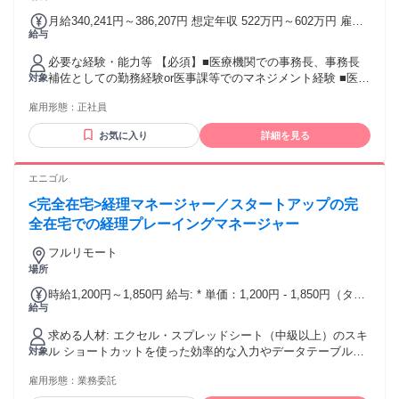
月給340,241円～386,207円 想定年収 522万円～602万円 雇用
給与
形態 正社員 期間の定め：無 賃金形態 形態：月給制 備考：月
給￥340,241～￥386,207 基本給￥278,241～￥324,207 諸手当
必要な経験・能力等 【必須】■医療機関での事務長、事務長
￥62,000～を含む/月 ■賞与実績:年2回 諸手当：通勤手当（会
補佐としての勤務経験or医事課等でのマネジメント経験 ■医
対象
社規定に基づき支給） 試用期間 有 期間：3ヶ月 備考：変更無
師・看護師・患者・行政機関など様々な関係者との円滑なコ
雇用形態：
正社員
ミュニケーション能力 ■基本的なPCスキル 【魅力】■残業時
間は1日1時間程度で働き方◎ ■地域を支える病院ならではの
お気に入り
詳細を見る
地域と密に連携したイベントや企画を経験できる ■労働基準
法上の管理監督者として病院運営の中核を担う責任あるポジ
ションです 学歴・資格 学歴：大学院 大学 高専 短大 専修学校
エニゴル
高校 語学力： 資格：
<完全在宅>経理マネージャー／スタートアップの完
全在宅での経理プレーイングマネージャー
フルリモート
場所
時給1,200円～1,850円 給与: * 単価：1,200円 - 1,850円（タス
給与
ク遂行にかかった時間に基づく稼働ベースで計算） * 計算方
法：実際に稼働した時間に応じて、報酬が支払われます。 *
求める人材: エクセル・スプレッドシート（中級以上）のスキ
想定稼働時間：担当クライアント数によります。（10-20時間/
ル ショートカットを使った効率的な入力やデータテーブル作
対象
月）
成、ピボットテーブルの作成・修正ができる方。 効率性・迅
雇用形態：
業務委託
速な作業を重視できる方 物事をテキパキと進め、業務を効率