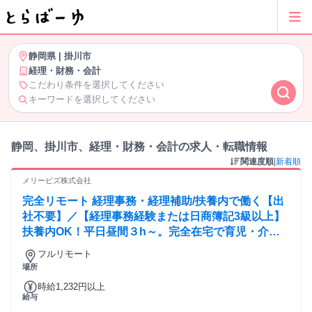
静岡県
|
掛川市
経理・財務・会計
こだわり条件を選択してください
キーワードを選択してください
静岡、掛川市、経理・財務・会計の求人・転職情報
関連度順
|
新着順
メリービズ株式会社
完全リモート 経理事務・経理補助/扶養内で働く【出
社不要】／【経理事務経験または日商簿記3級以上】
扶養内OK！平日昼間３h～。完全在宅で育児・介護
中の方も大歓迎♪
フルリモート
場所
時給1,232円以上
給与