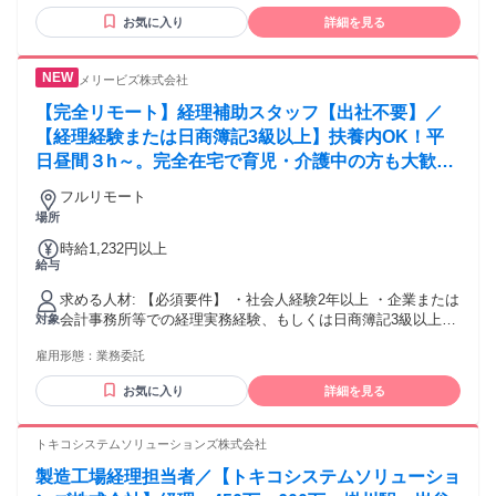
をお持ちの方 【歓迎要件】 ◆BPOやアウトソーシング事業会
お気に入り
詳細を見る
社に所属されたご経験のある方 ◆顧客業務を担当したことが
ある方 ◎ こんな方におすすめ ◎ ✓ 経理経験を持ち、もう一
度働きたい主婦（夫）の方 ✓ 通勤時間を削減し、家事や家族
メリービズ株式会社
との時間を大切にしたい方 ✓ 将来的に正社員を目指したい方
※採用選考時に、PCを使った選考を実施いたします 面接にお
【完全リモート】経理補助スタッフ【出社不要】／
進みいただく場合はお手元にPC(タブレット端末不可)をご用
【経理経験または日商簿記3級以上】扶養内OK！平
意いただきますのでご了承ください (入社時には弊社からPC
日昼間３h～。完全在宅で育児・介護中の方も大歓迎
を貸与します)
♪
フルリモート
場所
時給1,232円以上
給与
求める人材: 【必須要件】 ・社会人経験2年以上 ・企業または
会計事務所等での経理実務経験、もしくは日商簿記3級以上の
対象
資格保有 ・メール、クラウドストレージ等のツールを利用で
雇用形態：
業務委託
きる方、未経験であっても抵抗がなく自ら習得することがで
きる方 【歓迎要件】 ・会計ソフトの利用経験 （freee会計 /
お気に入り
詳細を見る
MF(マネーフォワード)クラウド 等） ・ワークフローシステム
の利用経験（楽楽精算、バクラク 等） ・月次決算の経験 ・
チームで業務に取り組むのが好きな方 【用意が必要な環境】
トキコシステムソリューションズ株式会社
（ご契約後の準備・設定でも可） ・自身のみが使用するパソ
製造工場経理担当者／【トキコシステムソリューショ
コン （※１）（※２）（※３） ・インターネット環境：速