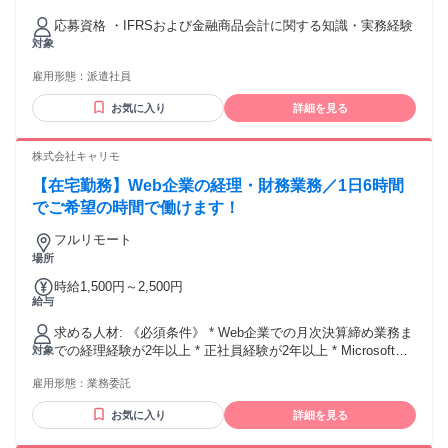
応募資格 ・IFRSおよび金融商品会計に関する知識・実務経験
対象
雇用形態：
派遣社員
お気に入り
詳細を見る
株式会社キャリモ
【在宅勤務】Web企業の経理・財務業務／1日6時間
でご希望の時間で働けます！
フルリモート
場所
時給1,500円～2,500円
給与
求める人材: 《必須条件》 * Web企業での月次決算締め業務ま
での経理経験が2年以上 * 正社員経験が2年以上 * Microsoft
対象
Office製品やスプレッドシートなどのGoogleアプリが使える方
雇用形態：
業務委託
* 日中のご連絡、業務のご対応が可能である 《歓迎資格・経
験など》 * ベンチャー企業ならではのスピード感に抵抗がな
お気に入り
詳細を見る
い方 * 整ってない組織にも抵抗感がない方 * リーダー経験の
ある方 * ビジネス・マーケティングの知識がある方 * 電話等