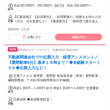
月給200,000円～250,000円 【給与】 月給 200,000円〜
給与
250,000円 想定年収：322万円～400万円 賞与実績：年2回／
4.0ヶ月分※前年度実績 昇給実績：年1回 ※賃金はあくまでも
【応募資格】 【必須要件】 ・経理業務のご経験をお持ちの方
目安の金額であり、選考を通じて上下する可能性がありま
（日次・月次業務など） 【優遇要件】 ・静岡県で腰を据えて
対象
す。
働きたい方 ・チームで協力するのが得意な方 【メリット】 #
雇用形態：
正社員
社会保険完備 #転勤なし #車通勤OK #U・Iターン歓迎 #リモー
ト面接OK
お気に入り
詳細を見る
株式会社スタッフサービス 仕事No/52-04431023
不動産関連会社での伝票入力・経理アシスタント／
【愛野駅車6分】基本１８時まで！◆未経験スタート
ＯＫ◆伝票入力など！
交通アクセス 最寄駅：愛野駅 東海道本線（東海）愛野駅車6
分 車通勤可能
[勤務地：〒436-0034静岡県掛川市梅橋]
場所
時給1,350円～1,400円 給与 時給1,350円〜1,400円 交通費規定
給与
支給 ◎給与前払いサービスあり！ 給与前に給与が受け取れる
福利厚生サービスを導入しています。 詳細については弊社速
応募資格 ◆未経験者歓迎！
払い特設ページをご確認ください。 ※速払いサービスの利用
対象
登録が必要です。 ※ご利用できる金額の計算式や諸条件がご