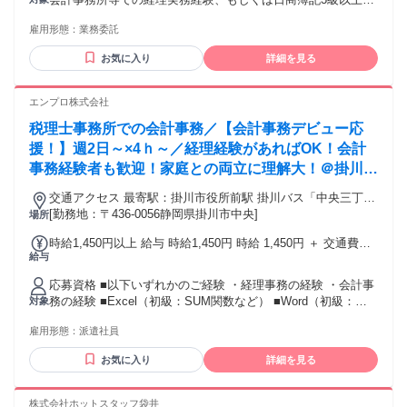
資格保有 ・メール、クラウドストレージ等のツールを利用で
雇用形態：
業務委託
きる方、未経験であっても抵抗がなく自ら習得することがで
きる方 【歓迎要件】 ・会計ソフトの利用経験 （freee会計 /
お気に入り
詳細を見る
MF(マネーフォワード)クラウド 等） ・ワークフローシステム
の利用経験（楽楽精算、バクラク 等） ・月次決算の経験 ・
チームで業務に取り組むのが好きな方 【用意が必要な環境】
エンプロ株式会社
（ご契約後の準備・設定でも可） ・自身のみが使用するパソ
税理士事務所での会計事務／【会計事務デビュー応
コン （※１）（※２）（※３） ・インターネット環境：速
度10Mbps以上 （※４） ・有料のセキュリティソフト ＜注
援！】週2日～×4ｈ～／経理経験があればOK！会計
意事項＞ ※１：原則製造から３年以内のパソコン機器をご使
事務経験者も歓迎！家庭との両立に理解大！＠掛川市
用ください。製造から8年以上経過している機器は不可です。
役所前駅・車可
※２：WindowsOSをご使用される場合は、Microsoft社のサポ
交通アクセス 最寄駅：掛川市役所前駅 掛川バス「中央三丁目
ート対象内のOSをご使用ください。（Windows11以上） ※
東 徒歩1分」 天竜浜名湖鉄道「掛川市役所前駅 徒歩6分」 Ｊ
[勤務地：〒436-0056静岡県掛川市中央]
場所
３：一部WindowsOS指定の案件がございます。WindowsOS
Ｒ・天竜浜名湖鉄道「掛川駅 徒歩17分（車5分）」 ＪＲ東海
時給1,450円以上 給与 時給1,450円 時給 1,450円 ＋ 交通費実
以外をご使用される際はご留意ください。 ※４：業務に使用
道本線「袋井駅 車16分」 ＪＲ東海道線「菊川駅 車20分」 所
給与
費支給（規定あり） ＜月収例＞ ・46,400円＝週2日×4ｈ（月8
する基本的なWebサイトにアクセスが難しい国に在住の方は
在地：静岡県掛川市中央 ※車通勤OK（P無料／駐車場ひろび
日勤務した場合） ・87,000円＝週3日×5ｈ（月12日勤務した
選考対象外となる可能性がございます。
ろ！）
応募資格 ■以下いずれかのご経験 ・経理事務の経験 ・会計事
場合） ・232,000円＝週5日×8ｈ（月20日勤務した場合）
務の経験 ■Excel（初級：SUM関数など） ■Word（初級：書
対象
式設定など） ＜こんな方は尚歓迎！＞ ・会計事務未経験でも
雇用形態：
派遣社員
スキル習得に意欲がある方 ・日商簿記3級以上の有資格者 ・
税理士事務所での実務経験者
お気に入り
詳細を見る
株式会社ホットスタッフ袋井