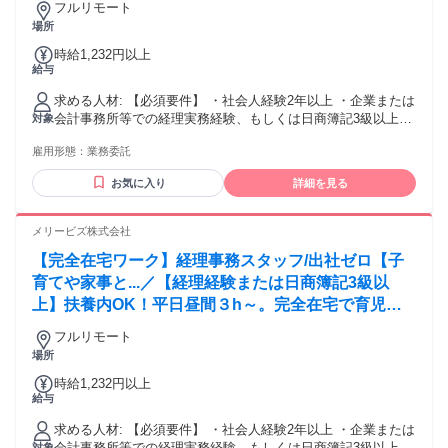
※２：WindowsOSをご使用される場合は、Microsoft社のサポ
フルリモート
ート対象内のOSをご使用ください。（Windows11以上） ※
場所
３：一部WindowsOS指定の案件がございます。WindowsOS
時給1,232円以上
以外をご使用される際はご留意ください。 ※４：業務に使用
給与
する基本的なWebサイトにアクセスが難しい国に在住の方は
選考対象外となる可能性がございます。
求める人材: 【必須要件】 ・社会人経験2年以上 ・企業または
会計事務所等での経理実務経験、もしくは日商簿記3級以上の
対象
資格保有 ・メール、クラウドストレージ等のツールを利用で
雇用形態：
業務委託
きる方、未経験であっても抵抗がなく自ら習得することがで
きる方 【歓迎要件】 ・会計ソフトの利用経験 （freee会計 /
お気に入り
詳細を見る
MF(マネーフォワード)クラウド 等） ・ワークフローシステム
の利用経験（楽楽精算、バクラク 等） ・月次決算の経験 ・
チームで業務に取り組むのが好きな方 【用意が必要な環境】
メリービズ株式会社
（ご契約後の準備・設定でも可） ・自身のみが使用するパソ
【完全在宅ワーク】経理事務スタッフ/出社ゼロ【子
コン （※１）（※２）（※３） ・インターネット環境：速
度10Mbps以上 （※４） ・有料のセキュリティソフト ＜注
育てや家事と...／【経理経験または日商簿記3級以
意事項＞ ※１：原則製造から３年以内のパソコン機器をご使
上】扶養内OK！平日昼間３h～。完全在宅で育児・
用ください。製造から8年以上経過している機器は不可です。
介護中の方も大歓迎♪
※２：WindowsOSをご使用される場合は、Microsoft社のサポ
フルリモート
ート対象内のOSをご使用ください。（Windows11以上） ※
場所
３：一部WindowsOS指定の案件がございます。WindowsOS
時給1,232円以上
以外をご使用される際はご留意ください。 ※４：業務に使用
給与
する基本的なWebサイトにアクセスが難しい国に在住の方は
選考対象外となる可能性がございます。
求める人材: 【必須要件】 ・社会人経験2年以上 ・企業または
会計事務所等での経理実務経験、もしくは日商簿記3級以上の
対象