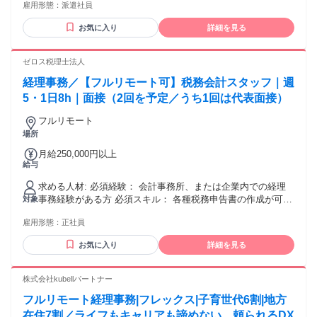
ざいます。 ※利用できるタイミングはご就業先の勤怠管理形
雇用形態：
派遣社員
態によって月1、２回～毎日と大きく異なります。
お気に入り
詳細を見る
ゼロス税理士法人
経理事務／【フルリモート可】税務会計スタッフ｜週
5・1日8h｜面接（2回を予定／うち1回は代表面接）
フルリモート
場所
月給250,000円以上
給与
求める人材: 必須経験： 会計事務所、または企業内での経理
事務経験がある方 必須スキル： 各種税務申告書の作成が可能
対象
な方 求める人物像： 自律して業務を進められる方、変化に柔
雇用形態：
正社員
軟に対応できる方
お気に入り
詳細を見る
株式会社kubellパートナー
フルリモート経理事務|フレックス|子育世代6割|地方
在住7割／ライフもキャリアも諦めない。頼られるDX