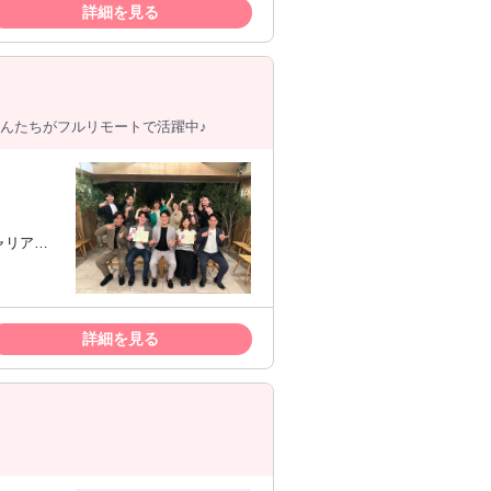
詳細を見る
さんたちがフルリモートで活躍中♪
、数字の
のプロと
で挑戦し
詳細を見る
。 ・周
え、動
、 仲間の
い目標」
経験があ