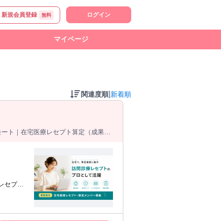
新規会員登録
ログイン
無料
マイページ
|
関連度順
新着順
モート｜在宅医療レセプト算定（成果報
応じた報
療機関での
（業務委