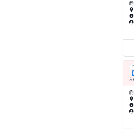
す
入
福
い