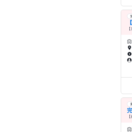
【
残
【