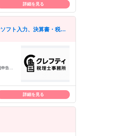
を重視した
詳細を見る
の算定経
会計ソフト入力、決算書・税務
を使いこな
あるとベ
詳細を見る