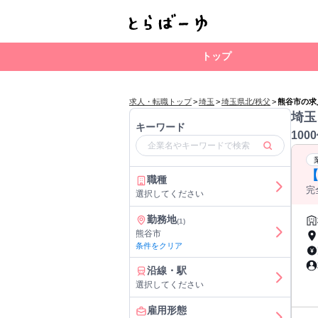
トップ
求人・転職トップ
>
埼玉
>
埼玉県北/秩父
>
熊谷市の求
埼玉
キーワード
100
職種
完
選択してください
酬
勤務地
(1)
熊谷市
条件をクリア
沿線・駅
選択してください
雇用形態