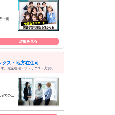
所で働き
TS 5.5
ただきま
詳細を見る
8:00〜
間帯のみで
越えてき
ックス・地方在住可
ます。完全在宅・フレックス・充実した
る職場なので、産休・育休も取得しやす