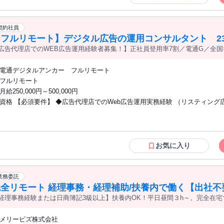
契約社員
【フルリモート】デジタル広告の運用コンサルタント 2
広告代理店でのWEB広告運用経験者募集！】正社員登用率7割／電通G／全国
グ・部門強化
業月平均4時間19分
電通デジタルアンカー フルリモート
フルリモート
月給250,000円～500,000円
資格 【必須要件】 ◆広告代理店でのWeb広告運用実務経験 （リスティング
ィスプレイ広告 ・ソーシャル広告のいずれか、1年以上） ※広告運用コンサルタント
の実務経験は不問です。 【歓迎要件】 ◆デジタル広告領域の広告代理店経験 ◆広告
代理店のBPO拠点勤務経験 ◆広告主への提案、プランニング経験 ◆媒体社
築経験 ＜こんな方に向いています！＞ ◆受け身ではなく主体的に動ける方 ◆情報キ
お気に入り
ャッチアップ力が高く、スピーディ・柔軟に実務に活かせる方 ＝＝＝＝＝＝＝＝＝ ※
コンサルタントのご経験者はもちろん、 メディアプランナー／Webマーケタ
ウントプランナー／Webマーケティング 等、 親和性があるご経験者も歓迎
業務委託
す。
完全リモート 経理事務・経理補助/扶養内で働く【出社不
経理事務経験または日商簿記3級以上】扶養内OK！平日昼間３h～。完全在宅
メリービズ株式会社