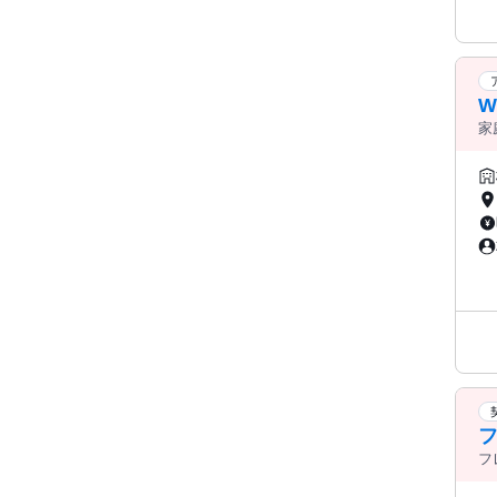
W
家
フ
フ