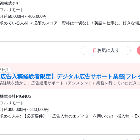
90株式会社
フルリモート
月給60,000円～405,000円
求めている人材 ＜必須のスコア・資格は一切なし！英語を仕事に、好きな場
たい方にぴったりです＞ ◇ご自身の努力で英語を習得された方 ◇学歴不問 ＜求める
英語力の目安＞ ・TOEIC 860点以上 ・英検 準1級以上 ・TOEFL 72以上 ・IEL
以上 ※スコアの提出は必須ではありません。英語力は選考時に確認させてい
。 【こういった方からの応募も歓迎！】 ・ブランクがあるが、再び英語を使う仕事
お気に入り
がしたい方 ・場所や時間に縛られずに働きたい方 ・朝（6:00〜10:00）・夜（1
24:00）に稼働可能な方（当該時間帯のニーズが特に高いため） ※昼間の時
稼働可能な方も歓迎します ＜こんな方にぴったりです＞ ◇人の悩みを聞いたり、励ま
正社員
したりするのが好きな方 ◇語学学習で壁を感じた経験があり、工夫して乗り
【広告入稿経験者限定】デジタル広告サポート業務|フレ
た方 ◇海外での留学や就労、生活などの経験をお持ちの方
稿経験を活かし、広告運用サポート（アシスタント）業務を行っていただき
利厚生で、正社員で理想の働き方を追求できます。また、女性が活躍してい
環境です。
株式会社PIGNUS
フルリモート
月給300,000円～330,000円
求める人材: 【必須要件】 ・広告入稿のエディターを用いての一括入稿 ・Excelでの業
務経験（関数の利用経験）