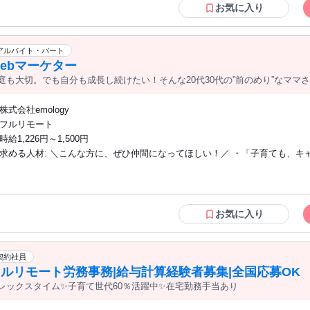
お気に入り
アルバイト・パート
ebマーケター
庭も大切。でも自分も成長し続けたい！そんな20代30代の”前のめり”なママ
株式会社emology
フルリモート
時給1,226円～1,500円
求める人材: ＼こんな方に、ぜひ仲間になってほしい！／ ・「子育ても、キャリア
も、どちらも全力で楽しみたい」という方 ・「なぜ？」を考えるのが好きで
裏にある根拠を突き止めるのが好きな方 ・未経験からでも、マーケティング
して市場価値を高めたい方 ・同じ熱量を持つ仲間と、最強の会社創りに本気
たい方 ＜応募条件1：人間性（※最重要です）＞ ※スキル以上に「マインド」を重視
お気に入り
します。1ミリの迷いもなく、以下のスタンスを共有できる方を求めています
囲と気持ちよく、かつオープンにコミュニケーションが取れる方 ・「自ら考
く」自走力があり、学ぶことを純粋に楽しめる方 ・チームプレーを大切にし
契約社員
成功を自分事として喜べる方 ＜応募条件2：スキルレベル＞ 数値をもとに分析・検証
ルリモート労務事務|給与計算経験者募集|全国応募OK
を行うため、以下のいずれか1つ以上に自信があることが必須です。 ・「高
レックスタイム✨子育て世代60％活躍中✨在宅勤務手当あり
に全力投球した経験： 大学受験や資格試験など、一つの目標に全力で挑んだ