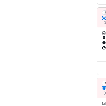
い
【
【