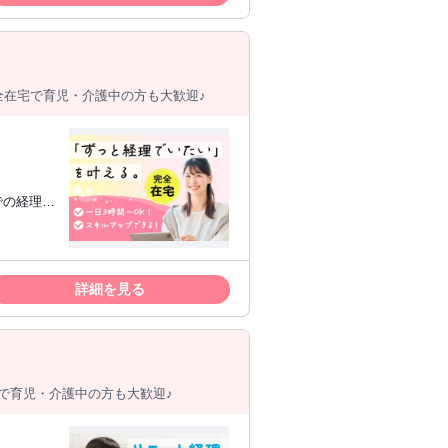
に働きた
での留学や
全在宅で育児・介護中の方も大歓迎♪
ジ等のツ
【歓
経験 ・
詳細を見る
ンターネッ
以上経過し
ft社のサ
で育児・介護中の方も大歓迎♪
wsOS指
。 ※４：