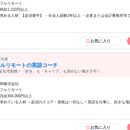
フルリモート
時給1,232円以上
求める人材: 【必須要件】 ・社会人経験2年以上 ・企業または会計事務所等での経理実
務経験、もしくは日商簿記3級以上の資格保有 ・メール、クラウドストレー
ールを利用できる方、未経験であっても抵抗がなく自ら習得することができる方 
迎要件】 ・会計ソフトの利用経験 （freee会計 / MF(マネーフォワード)クラウド 等）
・ワークフローシステムの利用経験（楽楽精算、バクラク 等） ・月次決算の
お気に入り
チームで業務に取り組むのが好きな方 【用意が必要な環境】（ご契約後の準備・設定
でも可） ・自身のみが使用するパソコン （※１）（※２）（※３） ・イ
ト環境：速度10Mbps以上 （※４） ・有料のセキュリティソフト ＜注意事項＞ ※
正社員
１：原則製造から３年以内のパソコン機器をご使用ください。製造から8年
フルリモートの英語コーチ
ている機器は不可です。 ※２：WindowsOSをご使用される場合は、Microso
全在宅勤務！「好き」も「キャリア」も諦めない働き方可！
ポート対象内のOSをご使用ください。（Windows11以上） ※３：一部Windo
定の案件がございます。WindowsOS以外をご使用される際はご留意ください
90株式会社
業務に使用する基本的なWebサイトにアクセスが難しい国に在住の方は選考
フルリモート
なる可能性がございます。
月給304,000円以上
求めている人材 ＜必須のスコア・資格は一切なし！英語を仕事に、好きな場
たい方にぴったりです＞ ◇ご自身の努力で英語を習得された方 ◇学歴不問 ＜求める
英語力の目安＞ ・TOEIC 860点以上 ・英検 準1級以上 ・TOEFL 72以上 ・IEL
以上 ※スコアの提出は必須ではありません。英語力は選考時に確認させてい
。 【こういった方からの応募も歓迎！】 ・子育てや本業と両立して働きたい方 ・
お気に入り