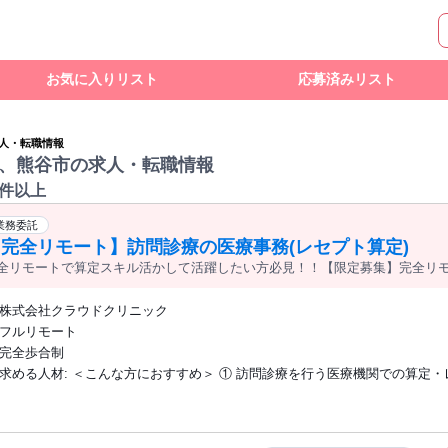
お気に入りリスト
応募済みリスト
人・転職情報
、熊谷市の求人・転職情報
0件以上
業務委託
【完全リモート】訪問診療の医療事務(レセプト算定)
全リモートで算定スキル活かして活躍したい方必見！！【限定募集】完全リ
型／業務委託）
株式会社クラウドクリニック
フルリモート
完全歩合制
求める人材: ＜こんな方におすすめ＞ ① 訪問診療を行う医療機関での算定・レセプト
業務の経験を武器に、スキルを活かして副業として収入を得たい方 （成果に
酬体系のもと、専門性を活かした働き方が可能です） ② 訪問診療を行う医
算定・レセプト経験を活かし、完全リモート環境での転職を検討している方 