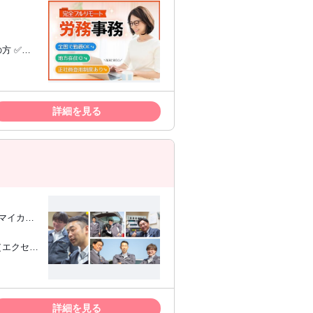
えることが
った経験
SEO関連
 ✅️チ
twork
もこだわ
作します。
・入退社
日本国内に
詳細を見る
トワークで
学院大学
 相手の立
めること
詳細を見る