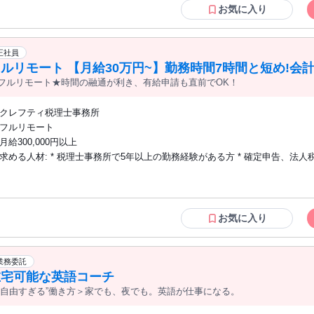
託から正社員登用の実績あり） ③ 勤務時間ではなく、アウトプットや成果
お気に入り
評価のもとで働きたい方 【必須】 ・訪問診療・在宅医療クリニックでの算定・レセプ
ト業務の実務経験1年以上 ・ORCA使用経験 【歓迎要件】 ・在宅医療の点数体系（在
医総管・施設総管・在宅療養指導管理料など）への理解 ・複数クリニックで
正社員
験 ・リモートワーク・業務委託での就業経験
ルリモート 【月給30万円~】勤務時間7時間と短め!
フルリモート★時間の融通が利き、有給申請も直前でOK！
申告書作成、将来的に決算説明も
クレフティ税理士事務所
フルリモート
月給300,000円以上
求める人材: * 税理士事務所で5年以上の勤務経験がある方 * 確定申告、法人税申告、
消費税申告が独力でできる方（必須条件） * 会計freee、達人シリーズなど
せる方 * 不動産業（不動産賃貸、売買、開発等）のお客様を担当した経験が
ター
お気に入り
業務委託
在宅可能な英語コーチ
“自由すぎる”働き方＞家でも、夜でも。英語が仕事になる。