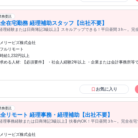
ブランクがあるが、再び英語を使う仕事がしたい方 ・場所や時間に縛られず
方 ＜こんな方にぴったりです＞ ◇人の悩みを聞いたり、励ましたりするのが好きな
方 ◇語学学習で壁を感じた経験があり、工夫して乗り越えてきた方 ◇海外
業務委託
就労、生活などの経験をお持ちの方
完全在宅勤務 経理補助スタッフ【出社不要】
経理経験または日商簿記3級以上】スキルアップできる！平日昼間３h～。完
メリービズ株式会社
フルリモート
時給1,232円以上
求める人材: 【必須要件】 ・社会人経験2年以上 ・企業または会計事務所等での経理実
務経験、もしくは日商簿記3級以上の資格保有 ・メール、クラウドストレー
ールを利用できる方、未経験であっても抵抗がなく自ら習得することができる方 
迎要件】 ・会計ソフトの利用経験 （freee会計 / MF(マネーフォワード)クラウド 等）
・ワークフローシステムの利用経験（楽楽精算、バクラク 等） ・月次決算の
お気に入り
チームで業務に取り組むのが好きな方 【用意が必要な環境】（ご契約後の準備・設定
でも可） ・自身のみが使用するパソコン （※１）（※２）（※３） ・イ
ト環境：速度10Mbps以上 （※４） ・有料のセキュリティソフト ＜注意事項＞ ※
業務委託
１：原則製造から３年以内のパソコン機器をご使用ください。製造から8年
完全リモート 経理事務・経理補助【出社不要】
ている機器は不可です。 ※２：WindowsOSをご使用される場合は、Microso
経理事務経験または日商簿記3級以上】扶養内OK！平日昼間３h～。完全在宅
ポート対象内のOSをご使用ください。（Windows11以上） ※３：一部Windo
定の案件がございます。WindowsOS以外をご使用される際はご留意ください
メリービズ株式会社