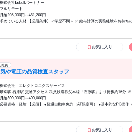
る方 ・論理的な思考力： 割合や数学的な考え方、複雑な物事を整理して考
株式会社kubellパートナー
好きな方 ・Web・IT業界への理解： マーケティングやIT関連の事業に携わ
フルリモート
（職種不問）がある方 ＜歓迎要件：スキル（※必須ではありません）＞ ・Webマーケ
月給208,000円～431,200円
ター、デジタルマーケティングの運用経験 ・MA、CRMツールの運用経験 ・
求めている人材 【必須条件】＜学歴不問＞ ✅ 給与計算の実務経験をお持ちの方
の経験 ・HTML/CSSコーディングの経験 ＜歓迎要件：志向性＞ ・ブランクからの社
ャットツールやクラウドソフトを用いた業務進行に抵抗がない方 └社内外（Cha
会復帰を考えている方 ・ワークライフバランスを大切にしつつ、仕事の質に
等）やスケジュール管理・資料共有（Google Workspace等）を日常的に操
りたい方 ＜備考＞ ・副業ではなく、弊社に本業としてコミットいただける方の募集と
【歓迎条件】 下記いずれかの経験をお持ちの方は歓迎します！ ◇ 勤怠管理
なります ・20代、30代の女性メンバーが中心となって活躍中です ・原則、
手続きなどの労務実務経験 ◇ BPO・会計事務所・社労士事務所での 勤務経験 ◇AIツ
お気に入り
ご在住の方 ＊マーケティングチーム・メンバーの経歴例＊ 国際基督教大学（ICU）
ールやSaaSソフト（マネーフォワード、Freeeなど）の利用経験 ◇ リモー
卒、ネットリサーチ会社出身 愛媛大学卒、教育業界向け広告会社出身 関西
の勤務経験 ◇ 顧客対応の経験 【こんな方にピッタリ！】 ◎ 正確性を大切にコツコツ
卒、大手ブライダルジュエリー会社出身
業務に取り組める方 ◎ 期日やルールを守り責任感を持って 行動できる方 ◎
正社員
場に立ってコミュニケーションが 取れる方 ◎ 論理的に考えながら業務を進
電気や電圧の品質検査スタッフ
が 好きな方 ◎ 誰かを支える仕事にやりがいを感じる方 ※原則ご自宅での勤務です。
※日本国内に居住されている方に限ります。
株式会社 エレクトロニクスサービス
最寄駅 石原駅 交通アクセス 秩父鉄道秩父本線「石原駅」より徒歩約16分 ※マイカー
通勤OK（駐車場あり）
月給300,000円～400,000円
必要資格・経験 【必須】 ●普通自動車免許（AT限定可） ●基本的なPC操作（エクセ
ル・ワード） 【活かせる知識・経験】 ●基本的な物理知識 ●計測に関する知識や経験
【POINT】 ●未経験者歓迎！ブランクOK！ ●経験者歓迎！有資格者歓迎！ ●専卒・大
卒のスタッフが活躍中！ ●20代、30代の若手活躍可能！ ●U・Iターン歓迎！ ●フリー
ター歓迎！大量募集中！
お気に入り