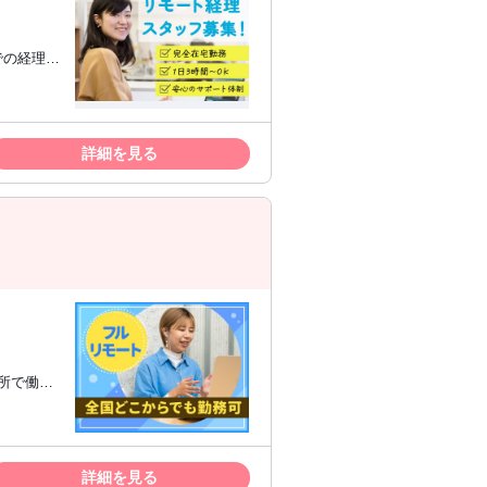
ジ等のツ
【歓
経験 ・
詳細を見る
ンターネッ
以上経過し
ft社のサ
wsOS指
。 ※４：
対象外と
所で働き
TS 5.5
ただきま
詳細を見る