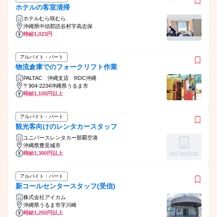
ホテルの客室清掃
ホテルむら咲むら
沖縄県中頭郡読谷村字高志保
時給1,023円
アルバイト・パート
物流倉庫でのフォークリフト作業
PALTAC 沖縄支店 RDC沖縄
〒904-2234沖縄県うるま市
時給1,105円以上
アルバイト・パート
観光客向けのレンタカースタッフ
ユニバースレンタカー那覇空港
沖縄県豊見城市
時給1,300円以上
アルバイト・パート
新コールセンタースタッフ(受信)
株式会社アイカム
沖縄県うるま市字川崎
時給1,250円以上