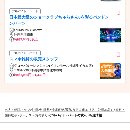
アルバイト・パート
日本最大級のショークラブちゅらさん6を彩るバンドメ
ンバー✨
churasun6 Okinawa
沖縄県那覇市
時給3,000円以上
アルバイト・パート
スマホ雑貨の販売スタッフ
グローバルセレクション(イオンモール沖縄ライカム店)
〒901-2306沖縄県中頭郡北中城村
時給1,030円～1,330円
求人・転職トップ
>
沖縄
>
沖縄県
>
沖縄市/名護市/うるま市エリア（沖縄本島）
>
歯科・
歯科助手
>
ボーナス・賞与あり
>
アルバイト・パートの求人・転職情報