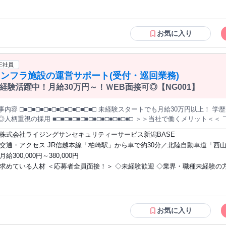
用意！ ✅バス・トイレ別 ✅冷蔵庫・洗濯機・電子レンジ・テレビ付き ✅女性も入寮可能 ✅入寮率90％
地元の近くで働きたい方 ・警備の仕事に興味がある方 ・家族と安定した将
月の固定費を抑えられるので、 「貯金したい」 「新生活を始めたい」 そん
い方 ・環境を変えてイチからスタートしたい方 ＜様々な前職からの転職者多数！＞
━━━━━━━━━━━ ＜⭐県外からの応募も大歓迎！⭐＞ WEB面接対応なので、 現在のお住まいから応募
営業、事務、コンビニの店員、倉庫内の作業員、 飲食店スタッフ、アパレル
お気に入り
利用いただけるため、 引越し費用や生活費を抑えて新生活をスタートできます。 「都会を
フ、公務員など 様々な業界・職種から転職してきたメンバーが活躍中！ ＜以下の方は
れて落ち着いて働きたい」 「自然の多い場所で暮らしたい」 そんな方にもお
即戦力！＞ 施設警備、夜勤警備、施設管理、駐車場警備、 大学警備、学校
━━━━━━━━━━━ ＜⭐柏崎ってこんな街⭐＞ 新潟県柏崎市は、 海と山に囲まれた自然豊かな街。 休日
のご経験をお持ちの方。 短期・単発のアルバイトで警備のご経験がある方も
正社員
り・キャンプ・ドライブ・温泉など、 ゆったり過ごせる環境です。 新鮮な海鮮、お米、日本酒など 食べ物がおい
年齢の条件と理由：あり（例外事由2号・18歳以上（警備業法の規定による
ンフラ施設の運営サポート(受付・巡回業務)
自然に囲まれながら、 仕事も生活も充実できます。 ━━━━━━━━━━━━━━━ ＜⭐未経験で
⭐＞ 入社後は研修からスタート。 ◎法定研修あり（21時間） ◎研修中も給与支給（20,055円支給） ◎現場で
経験活躍中！月給30万円～！ＷEB面接可◎【NG001】
タッフが丁寧にサポート ほとんどの方が未経験からスタートしています！ ━━━━━━━━━━━━━━━
⭐資格をお持ちの方はさらに優遇！⭐＞ 施設警備資格保持者は… 【月給＋最
□■□■□■□■□■□■□■□■□■□ 未経験スタートでも月給30万円以上！ 学歴・経験・転職回数不問！ 応募者全員面
━━━━━━━━━━━ ＼応募者全員面接／ 経験・学歴・年齢は問いません。 「まずは話だけ聞いてみた
用 ■□■□■□■□■□■□■□■□■□■□ ＞＞当社で働くメリット＜＜ ￣￣￣￣￣￣￣￣￣￣￣￣￣￣￣ ⭐入社
」だけでもOK！ お気軽にご応募ください！
い金5万円支給 ⭐家具・家電付きの個室寮完備 ⭐家賃・光熱費無料で固定費ほぼ
株式会社ライジングサンセキュリティーサービス新潟BASE
迎あり ⭐未経験スタート多数 ⭐車通勤OK 「地元で安定して働きたい」 「しっかり稼ぎたい」 「新しい仕事に挑
交通・アクセス JR信越本線「柏崎駅」から車で約30分／北陸自動車道「西山
します！ 【仕事内容】 施設内での運営サポート業務をお任せします。 具体的には・・・
車で約15分
月給300,000円～380,000円
来訪者の受付・案内 ◆入退館手続きの確認 ◆施設内の見回り ◆モニター確認 ◆各種記録
求めている人材 ＜応募者全員面接！＞ ◇未経験歓迎 ◇業界・職種未経験の方
知識は必要ありません。 あらかじめ決められた手順に沿って行う、 シンプ
━━━━━━━━━━━━━━ ⏩地元で安定して働ける環境です ━━━━━
学歴・性別不問 ◇転職回数不問 ＜U・Iターン歓迎！＞ ▼こんな方に向いてます▼ ・
周辺から通勤している方も多く、 車通勤OK・無料駐車場完備で通いやすい環境です。 地元
地元の近くで働きたい方 ・警備の仕事に興味がある方 ・家族と安定した将
安定して働きたい方にも選ばれています。 ━━━━━━━━━━━━━━━ ⏩初めての一人暮らしも安心
い方 ・環境を変えてイチからスタートしたい方 ＜様々な前職からの転職者多数！＞
━━━━━━━━━━━━━━ 家具・家電付きの個室寮を完備しているため
営業、事務、コンビニの店員、倉庫内の作業員、 飲食店スタッフ、アパレル
お気に入り
に必要な設備が揃っているので、カバンひとつで新生活を始めることも可能です。 ・家賃無料 ・光熱費無料
フ、公務員など 様々な業界・職種から転職してきたメンバーが活躍中！ ＜以下の方は
冷蔵庫・電子レンジ・洗濯機完備 ・無料送迎あり 遠方からの応募も安心してご検討いただけます。