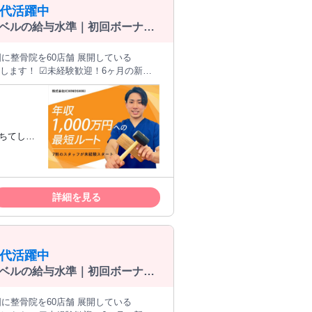
0代活躍中
レベルの給与水準｜初回ボーナス
、店舗拡大中！ ☑︎SNSで話題！集客にも
実！ ▼ICHINOSHIKI
術を軸に全国に整体院を展開。 「どこ
ます！ ▼代表から求職者へのメッセー
夢を叶え
内での研修、勉強会が充実！ 月に2回代表
しています。 【２】最速の
長できる環
拡大中。院長やマネージャーなど 管理職
評価してほ
詳細を見る
、集客やリピート、 組織作りといった
地域貢献意
ルの給与
で働きたい
の賞与で500万円の支給実績あり！ 頑張
0代活躍中
の運営に興
社長直伝！脳科学を元に思考から教える
レベルの給与水準｜初回ボーナス
場に出て、新規の患者様を治す ★当
」 当社はスタッフのお子様やご家族のイベ
経験
 従業員ファーストを掲げているからこ