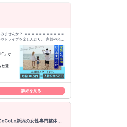
警備、守衛
━━━━━━━━━ 入社後は研修制度が
大歓迎！
））
支給 ✅家具・家電付きの個室寮完備 ✅
IC」から
務先まで無料送迎あり ✅未経験スタート多
歓迎 ◇
来を築きた
スタッ
詳細を見る
えていま
警備、守衛
大歓迎！
））
oCoLo新潟の女性専門整体サ
を重視！