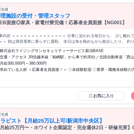
即戦力！＞ 施設警備、夜勤警備、施設管理、駐車場警備、 大学警備、学校
━━━━━━━━━━━━━━ ⏩未経験スタート90％以上！ ━━━━━━
のご経験をお持ちの方。 短期・単発のアルバイトで警備のご経験がある方も
正社員
ているため、 初めての方でも安心してスタートできます。 現在活躍しているスタッフのほとんどが、 異業種から
年齢の条件と理由：あり（例外事由2号・18歳以上（警備業法の規定による
管理施設の受付・管理スタッフ
スタッフ、倉庫作業、販売職、製造業、 サービス、営業など、様々な前職の方が在籍していま
 ━━━━━━━━━━━━━━━ これまでの学歴や
EB面接◎家具・家電付寮完備！応募者全員面接【NG001】
で判断することはありません。 40代～60代、定年を越えた方、女性も活躍中★ 希望者の方はWEB面接も可能
です！ まずはお気軽にご応募ください。
容 ＝＝＝＝＝＝＝＝＝＝＝＝＝＝ 仕事に追われる毎日から、 少し離れてみませんか？ ＝＝＝＝＝＝＝＝＝＝＝
海を眺めながら散歩したり、 釣りやドライブを楽しんだり。 家賃や光熱
にせず、 ゆとりを持って暮らす。 そんなスローライフを 新潟県柏崎市で始めませんか？ ＼こんな働き方が叶い
株式会社ライジングサンセキュリティーサービス新潟BASE
す／ ￣￣￣￣￣￣￣￣￣￣￣￣￣￣￣ ✅月収30万円以上 ✅入社祝い金5万円
交通・アクセス JR信越本線「柏崎駅」から車で約30分／北陸自動車道「西山
賃・光熱費無料で固定費ほぼゼロ ✅WEB面接OK ✅県外応募歓迎 ✅寮～勤
車で約15分
月給300,000円～380,000円
・職歴・転職回数不問 「生活費を抑えて貯金したい」 「都会を離れて落ち着いた環境で働きたい」 「定年後
求めている人材 ＜応募者全員面接！＞ ◇未経験歓迎 ◇業界・職種未経験の方
く働ける仕事を探している」 そんな方に選ばれている仕事です。 【仕事内容】 施設内での運営サポート業務
 具体的には・・・ ◆来訪者の受付・案内 ◆入退館手続きの確認 ◆施設内の見回り ◆モニター確認
学歴・性別不問 ◇転職回数不問 ＜U・Iターン歓迎！＞ ▼こんな方に向いてます▼ ・
 など 難しい作業や専門知識は必要ありません。 決められた手順に沿って進める業務が中心なので、未
地元の近くで働きたい方 ・警備の仕事に興味がある方 ・家族と安定した将
でも安心して始められます。 ▌新潟への移住を応援！ ￣￣￣￣￣￣￣￣￣￣￣￣￣￣￣￣￣￣ 県外から入社
い方 ・環境を変えてイチからスタートしたい方 ＜様々な前職からの転職者多数！＞
数活躍中。 個室寮を完備しているため、 住まい探しの必要はありません。 さらに、 ・家賃無料 ・光熱
営業、事務、コンビニの店員、倉庫内の作業員、 飲食店スタッフ、アパレル
お気に入り
無料 ・テレビ完備 ・冷蔵庫完備 ・電子レンジ完備 ・洗濯機完備 ・無料送迎あり 新生活に必要な環境を整
フ、公務員など 様々な業界・職種から転職してきたメンバーが活躍中！ ＜以下の方は
￣ 新潟県柏崎市は、海と山に囲まれた自然豊かな街
即戦力！＞ 施設警備、夜勤警備、施設管理、駐車場警備、 大学警備、学校
キャンプなどを楽しむことができます。 新鮮な海の幸やお米、日本酒など
のご経験をお持ちの方。 短期・単発のアルバイトで警備のご経験がある方も
正社員
の慌ただしさから離れ、 ゆとりある暮らしを実現できます。 ▌未経験スタート大歓迎！ ￣￣￣￣
年齢の条件と理由：あり（例外事由2号・18歳以上（警備業法の規定による
ラピスト【月給25万以上可/新潟市中央区】
￣￣￣￣￣￣￣￣￣￣￣￣ 入社後まずは研修からスタート。 業務の流れやルールを 基礎から丁寧にお教えしま
職者も多数活躍中です。 飲食店スタッフ、工場作業
月給25万円〜・ホワイト企業認定・完全週休2日・研修充実】C
、ドライバー、 営業職、接客業、介護職 など様々な前職の方が活躍しています。 ▌経験や経歴よりも人柄
ン♪雑誌掲載の技術が学べる！未経験者歓迎！