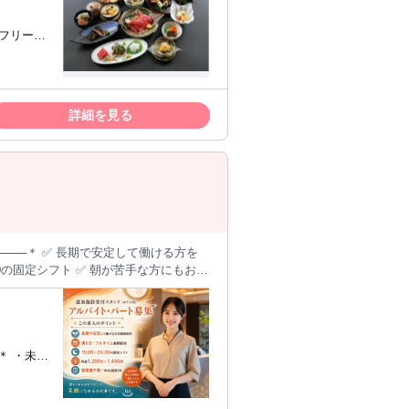
理表」と
◎フリータ
詳細を見る
─────＊ ✅ 長期で安定して働ける方を
:00の固定シフト ✅ 朝が苦手な方にもおす
客デビュー歓迎 ✅ 履歴書不要／Web面接OK
 9月末までの短期勤務も相談OK ＼長
します。 【主な業務内容】