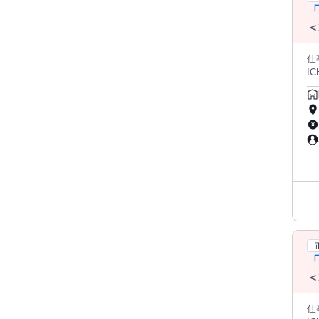
「
＜
8
仕事内容: 関東をはじめ、北海
ICHIN
研
強
グ
へ
ジ http
施術
─
に
キ
を
経営に必
確
水
方 
「
りは
の
＜
新
8
社
仕事内容: 関東をはじめ、北海
ン