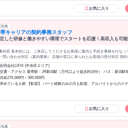
──────────────＊ 歓迎する方 ＊──────────────＊ ・長期で安定して働き
受付カウンターでの接客対応 ・入館受付 ・料金の精算 ・レジ対応 ・タオル
たい方 ・9月末まで働ける方 ・週5日勤務できる方 ・フルタイムで働きたい
お気に入り
様からの問い合わせ対応 ・ロッカーや休憩スペースの確認 ・備品補充 ・簡単な清掃 
から働きたい方 ・夜の時間帯でしっかり稼ぎたい方 ・固定シフトで働きたい
少なめです。 ※マニュアルがあります。 ※未経験の方も、 基本から丁寧に教えます。 ＊──────────────＊
み込みで働きたい方 ・寮付きの仕事を探している方 ・食費を抑えて働きたい
で安定して働ける！ ＊──────────────＊ 長期で働ける方を歓迎します。 15:00～24:00の固定シ
付や接客に挑戦したい方 ・ホテルで働いてみたい方 ・温泉施設で働いてみた
正社員
 生活リズムを作りやすく、 安定した収入を目指せます。 週5日・フルタイム勤務も歓迎です。 月収21万円以上も
リゾートホテルで働いてみたい方 ・社員登用を目指したい方 ・次の仕事ま
携帯キャリアの契約事務スタッフ
なので、 フリーターとしてしっかり稼ぎたい方にも おすすめです。 寮あり・食事補助ありのため、 生活費を抑え
活かしたい方 ・日本語で接客できる方 ＊──────────────＊ こんな方におすすめ
定収入を目指せます。 9月末までの短期勤務も相談可能です。 勤務後に長期への 切り替えも相談できます。
定した研修と働きやすい環境でスタートを応援！高収入も可能
まずは働いてみてから長期を考えたい』 『気に入った職場で長く続けたい』 という方も歓迎します♪ ＊
＊──────────────＊ ・アルバイトでも安定収入を得たい方 ・時給1,2
─────────────＊ 🔰未経験でも安心♪ ＊──────────────＊ 
仕事を探している方 ・月収20万円以上を目指したい方 ・朝より午後から働
事内容 基本的には、ご来店してくださるお客様に案内と手続き事務を行なっていただきます。 具
初は、 タオルの受け渡しや館内案内など、 覚えやすい業務からスタートします。 受付やレジ対応も、 マニ
・固定シフトで予定を立てたい方 ・長期で働ける職場を探している方 ・ま
・問い合わせ対応（案内業務） 店舗や窓口に来られたお客様の受付対応 契
 少しずつ覚えられます。 分からないことは、 近くのスタッフに確認しながら 進められます。 接客の仕事が
始めて長期も検討したい方 ・住み込みで生活費を抑えたい方 ・未経験から
をヒアリング 必要な書類や手続きの流れをわかりやすく案内 店内の案内（番号
ての方、 ホテル業界が初めての方も 安心して始められます！ 若手スタッフやフリーターの方も なじみやすい環境
合同会社LIFIX (中央区エリア)
たい方 ・落ち着いた雰囲気の職場で働きたい方 ・リゾートホテルで働いて
の他事務作業 データ入力・日報作成 在庫や備品管理（SIMカードや書類など）
す。 長期で働きながら、 接客スキルやホテルでのマナーも 身につけられま
交通・アクセス 最寄駅：JR新潟駅（万代口より徒歩約10分） バス：新潟駅
きたら・・ 3.契約関連の事務処理 新規契約・機種変更・プラン変更・解約
口）から多数の路線が「万代シティ」停留所へ（下車徒歩1分）
月給270,000円～300,000円
ピー・データ入力 契約書類の作成・確認・ファイリング システム入力や契約
求めている人材 【歓迎】 パート経験のみの方も歓迎、アルバイトからのステ
ンの適用確認
を考える方、事務より体を動かす仕事が合う方、単発より長期で腰を据えた
場や製造勤務からジョブチェンジを考えている方、営業経験がない方、携帯
電量販店での勤務がない方、高収入を目指している方、安定した職業や土日
きたい方など
お気に入り
正社員