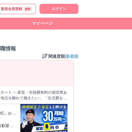
新規会員登録
ログイン
無料
マイページ
職情報
|
関連度順
新着順
無料の個室寮あ
IC」から
土日休みも相談OK ✅年齢・学歴・転職
歓迎 ◇