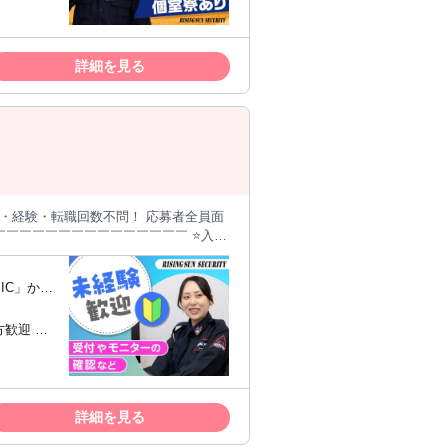
来を築きた
な方にも人気です◎
スタッ
詳細を見る
すすめです♪
警備、守衛
大歓迎！
））
大5万円】の資格手当あり （規定あり）
ゼロ ⭐WEB面接OK ⭐寮～勤務先まで
IC」から
業務 など 難しい作業や専
歓迎 ◇
ルな確認・サポート業務が中心です。
━━━━━━━━━━ 勤務地は柏崎刈
来を築きた
、住まいを探す必要はありません。 生
スタッ
詳細を見る
 ・テレ