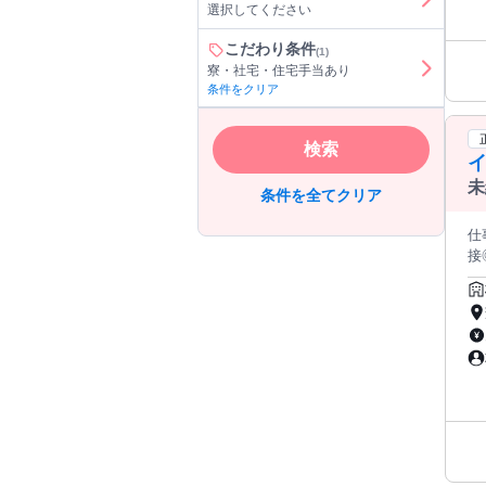
選択してください
料の個室寮をご
毎
こだわり条件
(1)
━━━━
寮・社宅・住宅手当あり
できます。 入社後は寮をご
条件をクリア
離
━━━━
は釣
検索
イ
しいことも魅力♪ 
も安心！
未
条件を全てクリア
は先輩ス
＜
仕事内容 
━━━━
接◎人柄重視の採
い
祝
無料送
戦したい」 そんな方を歓迎
◆
門
━
羽エリア。 柏崎市・刈羽村
で長く
━
活
ビ・