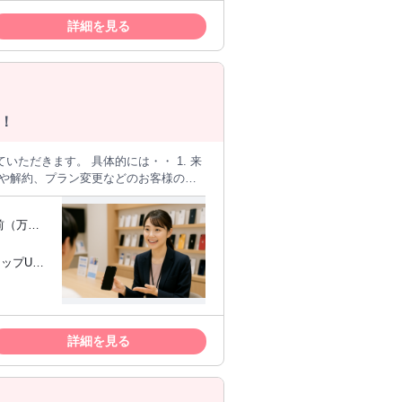
や備品の受け渡し ・館内のご案内 ・お
方 ・午後
詳細を見る
・その他付随業務 ※難しい業
方 ・住
方 ・受
フトなの
い方 ・
での期間を
！
00円以上の
ホテルや温泉施設での 勤務経験は問いません。
きたい方
体的には・・ 1. 来
ュアルを
ずは短期で
約や解約、プラン変更などのお客様の要
接客を始め
札の発券や待ち時間の説明など） 2.
みたい方
 店舗内の書類整理・郵送物対応 慣れ
す。
前（万代
の事務手続き 本人確認書類のチェック、
データの登録作業 料金プランやオプシ
ップUP
い方、工
販売や家
休みで働
詳細を見る