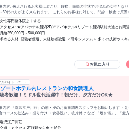
￣￣￣￣￣￣￣￣￣￣￣￣￣￣￣￣ ・学歴不問 ・経験不問 ・転職回数不問 これまでの経歴だけで判断すること
肩こり、腰痛、頭痛の症状でお悩みの女性となります。 また年齢層も幅広いですが、30
員と面接を実施しています。 「地方で暮らしてみたい」 「環境を変えて働きたい」 「安定した
代の方がよく来られます。 これらのお客様に対して、問診・検査で原因を特定して、その原因に結果にこだわる
入を得ながらゆとりある生活を送りたい」 そんな気持ちを大切にしています。 まずはお気軽にご応募ください。
体施術をしていただき美と健康へ導き、お喜びいただくことまでが仕事になります。 ポイントは原因を
たの新しい暮らしの第一歩を応援します。
女性専門整体院よくする
、「美健同源」をコンセプトにした技術、そしてお客様にお喜びいただきた
アクセス: ★アパホテル新潟2F(※アパホテル&リゾート新潟駅前大通とお間違えないよ
店していただいた方々に「来た時より良くなった！」「ここにきて辛くなく
うご注意ください)
月給250,000円～500,000円
までが仕事になります！
求める人材: 経験者優遇、未経験者歓迎 ＜研修システム＞ 多くの技術やスキル・早期
からのキャリア形成を実現するために当社では一流の施術者になるための教
ラムを作成しています。 未経験・新卒の方への新人研修では、 まず当店の基礎業務を
勉強してもらうために、会社の理念を理解してもらい、受付・接客・手技を
らいます。 その後施術者としての勉強として問診、検査、施術計画を覚えて
お気に入り
す。 目標は入社3か月で新規のお客様にデビューできるようになるために、 
～施術計画～施術のテストを受けてもらい合格した人がデビューできる形を
ます。 また、中途の方でも技術取得をしてもらいやすいように 「４つの施術者育成プ
アルバイト・パート
ログラム」を用意しています。 「４つの施術者育成プログラム」は、 ①施術者の育成
リゾートホテル内レストランの和食調理人
スケジュール スタッフが成長カリキュラムを進行していく中で、スケジュー
験者歓迎！ミドル世代活躍中！朝だけ、夕方だけOK★
てしっかり時間管理をしていきます。 進行の全体像を把握できて、自身での
りたい」と言った目標設定が可能です。 ②施術者の育成チャート 当社での業務の一連
内容 「塩沢江戸川荘」の朝・夕のお食事調理スタッフをお願いします ・朝食バイキングの仕込み・盛付け ・夕食
がすべて確認できます。スケジュールに伴いクリアした内容にチェックを入
コースの仕込み・盛り付け ・食器洗い、後片付け など 「焼き場」、「煮方」、「刺身」などの 本格調理の経験が
んどんシートを埋めていくことで確実に成長することができます。 ③施術者の育成マ
理師免許や和食調理業務のご経験を活かせます◎ ◆選べる勤務時間で、朝だけ働きたい・しっかり
塩沢江戸川荘
ニュアル 施術技術を確実に覚えていくマニュアルです。このマニュアルがあ
働きたいなど、 ご家庭の都合に合わせた働き方
交通・アクセス 石打駅から車で16分