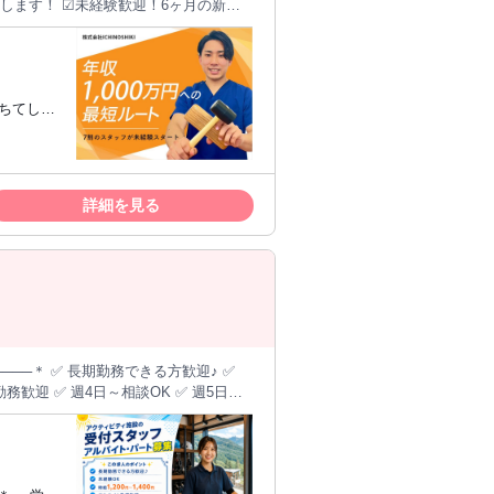
、店舗拡大中！ ☑︎SNSで話題！集客にも
関わる全ての方が笑
実！ ▼ICHINOSHIKI
て患者様の根本改善に貢献。 高単価の
術を軸に全国に整体院を展開。 「どこ
までに全世界に
ます！ ▼代表から求職者へのメッセー
年間で売上は1億→30億の30倍、 店舗数
夢を叶え
めることができると！ あなたも私たち
内での研修、勉強会が充実！ 月に2回代表
しています。 【２】最速の
長できる環
拡大中。院長やマネージャーなど 管理職
評価してほ
詳細を見る
、集客やリピート、 組織作りといった
地域貢献意
ルの給与
で働きたい
の賞与で500万円の支給実績あり！ 頑張
の運営に興
社長直伝！脳科学を元に思考から教える
場に出て、新規の患者様を治す ★当
」 当社はスタッフのお子様やご家族のイベ
経験
────＊ ✅ 長期勤務できる方歓迎♪ ✅
 従業員ファーストを掲げているからこ
ム勤務歓迎 ✅ 週4日～相談OK ✅ 週5日勤
✅ 研修あり ✅ 食事補助あり ✅ 交通費
関わる全ての方が笑
期で安定して働きた
て患者様の根本改善に貢献。 高単価の
までに全世界に
年間で売上は1億→30億の30倍、 店舗数