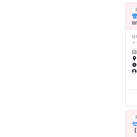
━
整っ
の転職です。 コンビニ
す。 ━━━━━━━━━━━━━━━ ⏩応募者全員と面接を実施
W
経歴だけ
仕事内
＝＝＝ 朝は満員電車に乗らずに通勤。 休日は
費を気
ま
家
数 ✅学歴
も無理な
をお任せします。
◆各種記録業務
経験の方
された方も多
費
す。 ▌柏崎エリアの魅力！ ￣￣￣￣￣￣￣￣￣￣￣￣￣￣￣￣￣
です。 休日は海岸沿いのドライブや釣り、 
グルメも充実。 都会
セ
￣￣
す。 先輩スタッフがしっかりサポートするので、 異業種からの転
【
員
ロ