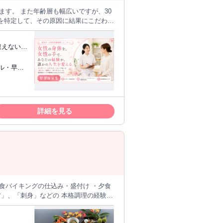
は
 あ
特定する検
いと考える施術家としての心構えです。
なった！」など人生を変えてあげるとこ
育プログ
学んでも
もらいま
詳細を見る
問診方法
とってい
ルを立て
「こうな
れて、ど
ることに
が可能です！ まずはお気軽にご相談くださいませ◎