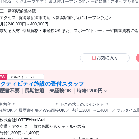
OSHIKIグループです！ 新店舗オープンに伴い 一緒に働くスタッフを募集します！ ☑︎未経験歓迎！6ヶ月の新人
 ご家族のイベントを大切にできる社風がございます。 『健康と笑顔を1人でも多くの方にお届けする』 社員が協
修あり ☑︎5年で売上20倍の成長企業！ ☑︎ふるさと出店のチャンス！全国展開
し、心身のお悩みを抱える方々の 笑顔溢れる人生を創造することが私たちのビジョンです！ 『
匠 新潟駅前整体院
い！ ☑︎業界トップクラスの給与水準 ☑︎成長意欲の高い仲間と働ける！ ☑︎技術研修・勉強会が充
になれる循環づくり』 充実した研修で高度な技術を習得し、自費治療を通じ
アクセス: 新潟県新潟市周辺 ＜新潟駅前付近にオープン予定＞
ループとは？ ハンマーと木板を用いた「一野式筋肉骨調整法」 という治療技
療を提供し、売上を上げることでスタッフの給与にも還元する仕組みを整えています。 ＼2030年
月給246,000円～400,000円
行っても治らない」とお悩みを抱えた方が 全国から年間5万人以上来院してい
000店舗展開！／ Vision2030への道のりは、挑戦に満ちていますが、 ここ5
求める人材: ◎無資格・未経験OK また、スポーツトレーナーや国家資格に落ちてしま
s://youtu.be/7Vrozlm-G5M ＜仕事内容＞ 整体師（セラピスト）として、 お客様のココロとカラダに寄り添い、
3店舗→90店舗の30倍と 着実に目標達成に向けて前に進んでいます！ 「業界で1番AIを駆使し、1番人を雇用する会
を通して 健康なカラダづくりのサポートをお任せします！ ◆当社で実現可能な４つのPOINT
った人も大歓迎です！ 当社では「あなたの一流の施術者になりたい」という
を創る」 私たちは確信しています。共に挑戦し、 共に成長し、共に成功を収
───────────────────── 【１】プロの治療家を目指せる 勤務時間
ることができます。 ▶︎こんな方におすすめのお仕事 ・人の役に立ちたい、人を笑顔に
ビジョンの一部となり、 今日から一緒に歩み始めませんか？
よる直接研修や、 外部講師によるセミナーなど、 治療知識や技術習得の時間を確保
したい方！ ・未経験だけど新しいことに挑戦してみたい方 ・人としても成
ャリアアップが可能 2030年までに国内500店舗展開を目標に 着実と店舗を
境で働きたい方 ・仕事にやりがいを持って働きたい方 ・頑張りをしっかり
お気に入り
目指せる機会が圧倒的に他院よりも多いです！ また、役職が上がるにつれて
しい！認められたい！という方 ・収入面で周囲と差をつけたいという方 ・
要なスキルも学べます！ 【３】公平で透明性の高い評価制度 評価基準や売上ランキングなどを 全スタッフが
欲のある方 ▶︎プロの治療家になりたい方も歓迎！ ・他とは違う技術を身につけたい
認できる人事評価システムを導入し 成果が正当に評価される環境を整えています！ 【４】業界トップレベ
方！ ・根本改善できる技術を身に付けたい方 ・常に挑戦し続けられる環境
EW
アルバイト・パート
準！ 1年目の平均年収は500万円〜 入社後初のボーナスで80万円、 直近の冬
▶︎キャリアアップ・管理職を目指す方にもピッタリ ・自分のキャリアを急成長させ
アクティビティ施設の受付スタッフ
しっかりと給与に還元し、 スタッフの働きやすい環境を整えています！ * ◆入社後の流れ ￣￣￣￣￣￣￣￣ 独自
ていきたい方 ・院長、マネージャーなど管理職に興味がある ・集客や会社
教育カリキュラムにより 未経験でも短期間でキャリアップ可能！ 1ヶ月目：
歴書不要｜長期歓迎｜未経験OK｜時給1200円～
人研修 3ヶ月目：現場デビュー！先輩スタッフとともにOJT 6ヶ月目：1人で現
味がある ・チームをまとめたり率いることが得意 ＜活かせる経験 ※なくても可＞
が大切にしていること ─────────────────── 「従業員ファースト
・スポーツジムトレーナーの経験 ・リラクゼーションマッサージ店での勤務
事内容 ＊──────────────＊ ✨この求人のポイント✨ ＊──────────
ト（参観日・運動会など）へ、 積極的参加をすることを推奨しております。
経験OK ✅ 履歴書不要／Web面接OK ✅ 時給1,200円～1,400円 ✅ フルタイ
 ご家族のイベントを大切にできる社風がございます。 『健康と笑顔を1人でも多くの方にお届けする』 社員が協
も歓迎 ✅ 1日4時間～相談OK ✅ リゾート施設で働ける♪ ✅ 受付・案内が中心 
し、心身のお悩みを抱える方々の 笑顔溢れる人生を創造することが私たちのビジョンです！ 『
株式会社LOTTEHotelArai
給あり ✅ 上越妙高駅からシャトルバスあり ✅ 車通勤OK ✅ 温泉・プールなど施設割引あり ＼長
になれる循環づくり』 充実した研修で高度な技術を習得し、自費治療を通じ
交通・アクセス 上越妙高駅からシャトルバス有
スタッフ募集！／ LOTTE ARAI RESORTの アクティビティ施設で、 受付・案内スタ
療を提供し、売上を上げることでスタッフの給与にも還元する仕組みを整えています。 ＼2030年
時給1,200円～1,400円
。 ”接客の仕事を長く続けたい” ”自然に囲まれた環境で働きたい” ”リゾート施設で安定して働きたい”
000店舗展開！／ Vision2030への道のりは、挑戦に満ちていますが、 ここ5