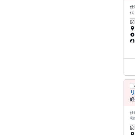
￣￣
仕事内容: 来店されるお客様は
ありません。 応募者全
代～50
収
整
な
査
来
ろ
経
仕事
和食
ある方大歓迎！ 調