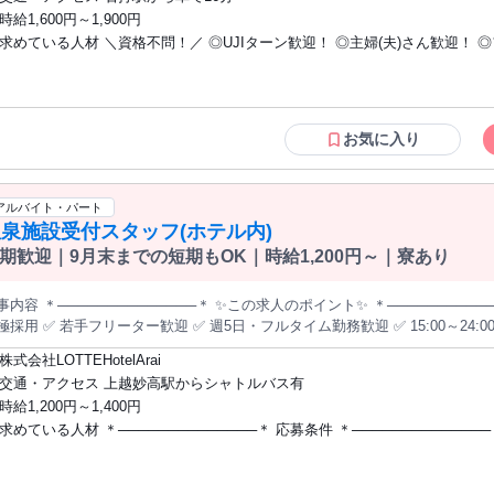
より、いつでも聞く＆見るの二重の復習ができます。 ④経営数値管理マニュアル管理
時給1,600円～1,900円
マニュアル 常に経営者目線を持ち、数値管理に慣れてもらう為「経営数値管
求めている人材 ＼資格不問！／ ◎UJIターン歓迎！ ◎主婦(夫)さん歓迎！ 
いうものを毎月見ながら、一緒に面談をさせて頂きます。 【月給25万以上可/土日休み
ーさん歓迎！ ◎30代～60代の方が活躍中です！ ※立地条件によりマイカー通勤を基本
可/ノルマ無し/エステティシャン/セラピスト/整体師/新潟市/中央区】
としています。 ＜経験者積極採用中！＞ 和食調理業務全般の経験や知識 ホテル・和
食料理の調理経験
お気に入り
アルバイト・パート
泉施設受付スタッフ(ホテル内)
期歓迎｜9月末までの短期もOK｜時給1,200円～｜寮あり
事内容 ＊──────────────＊ ✨この求人のポイント✨ ＊─────────
極採用 ✅ 若手フリーター歓迎 ✅ 週5日・フルタイム勤務歓迎 ✅ 15:00～24
め ✅ 時給1,200円～1,400円 ✅ 月収21万円以上も可能 ✅ 未経験OK ✅ 接
株式会社LOTTEHotelArai
 寮あり ✅ 食事補助あり ✅ 交通費支給あり ✅ 社員登用あり ✅ 各種割引あり ✅
交通・アクセス 上越妙高駅からシャトルバス有
て働きたい方歓迎。 ホテル内温泉受付スタッフ募集！／ 勤務時間は15:00～24:00の固定シフト。 朝が苦手
時給1,200円～1,400円
や、午後から しっかり働きたい方にも 続けやすい時間帯です。 長期で安定して働ける方を歓迎します。 週5日・
求めている人材 ＊──────────────＊ 応募条件 ＊──────────────＊ ・未経
イムで働けば、 月収21万円以上も可能です。 寮の利用もできるため、 遠方からの応募や 住み込み希望の方にも
です。 接客未経験の方も歓迎します。 受付対応やレジ操作は、 先輩スタッフが丁寧に教えます。 まず
験OK ・学歴不問 ★フリーター歓迎 ★長期勤務できる方歓迎 ★週5日・フルタイム勤
月末まで働いてみて、 職場が合えば 長期勤務へ切り替えも相談OKです！ ＊──────────────＊ 仕事内容 ＊
務できる方歓迎 ★20代～40代中心に活躍中 ★学生・主婦（夫）も相談OK ＊
─────────────＊ ロッテアライリゾート内の 温泉施設で受付・ご案内業務を お任せ