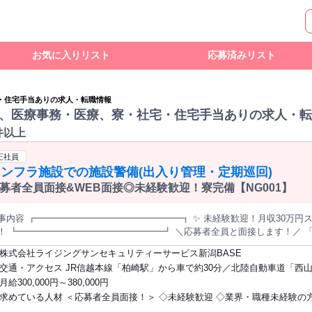
お気に入りリスト
応募済みリスト
・住宅手当ありの求人・転職情報
、医療事務・医療、寮・社宅・住宅手当ありの求人・転
件以上
正社員
ンフラ施設での施設警備(出入り管理・定期巡回)
募者全員面接&WEB面接◎未経験歓迎！寮完備【NG001】
事内容 ┏━━━━━━━━━━━━━━━━┓ ✨ 未経験歓迎！月収30万円スタート ✨ 家賃・光熱費
┗━━━━━━━━━━━━━━━━┛ ＼応募者全員と面接します！／ 「地元を離れて働きたい」 「生活費を抑
貯金したい」 「体に無理なく長く働きたい」 そんな方に選ばれている施設警備のお仕事です。
株式会社ライジングサンセキュリティーサービス新潟BASE
━━━━━━━━━━━ ＜⭐当社で働くメリットをご紹介⭐＞ ✅月収30万円～！ ✅入社祝い金5万円支給 ✅家
交通・アクセス JR信越本線「柏崎駅」から車で約30分／北陸自動車道「西山
・光熱費無料の個室寮完備 ✅車通勤OK ✅寮から勤務地まで無料送迎あり ✅
車で約15分
月給300,000円～380,000円
問 ✅女性・40代・50代・60代も活躍中 ━━━━━━━━━━━━━━━ 【仕事内容】 ●受付・出入り管理 ●施
求めている人材 ＜応募者全員面接！＞ ◇未経験歓迎 ◇業界・職種未経験の方
 ●モニター監視 など 力仕事や危険な業務はありません。 決められた手順に沿って確認を行うため、 未経験
すいお仕事です。 ━━━━━━━━━━━━━━━ ＜⭐毎月の生活費をしっかり節約！⭐＞ 家賃・光熱費無
学歴・性別不問 ◇転職回数不問 ＜U・Iターン歓迎！＞ ▼こんな方に向いてます▼ ・