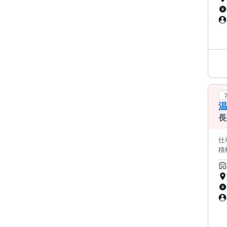
温
長
仕
積
す
✅
期で安定し
な方
フルタ
働きやすい環境
は9
─