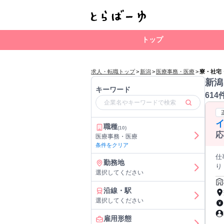
トップ
求人・転職トップ
>
新潟
>
医療事務・医療
>
寮・社宅
新潟
キーワード
614
イ
職種
(10)
応
医療事務・医療
条件をクリア
仕
勤務地
り！ 
選択してください
えて
━━━━
沿線・駅
賃
選択してください
回数不
設内の巡回
雇用形態
でも始めや