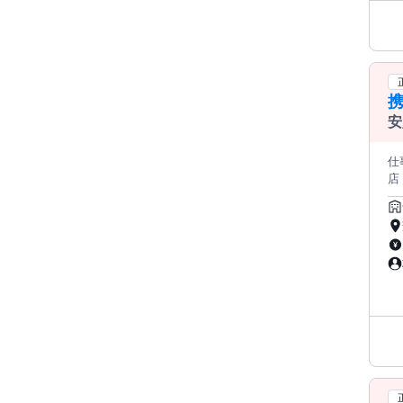
・
客
務は
長期
で、
可能
ながら 安
安
『
─
仕
最
店
見ながら
望
初め
そ
で
て
コ
ョ