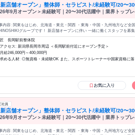
新店舗オープン」整体師・セラピスト/未経験可/20〜3
26年9月オープン＞未経験可｜20〜30代活躍中｜業界トップ
0万円・賞与500万円の支給実績あり
道・東北・関西 ・東海・中国・九州地方など全国に整骨院を60店舗 展開している
OSHIKIグループです！ 新店舗オープンに伴い 一緒に働くスタッフを募集します！ ☑︎未経験歓迎！6ヶ月の新人
修あり ☑︎5年で売上20倍の成長企業！ ☑︎ふるさと出店のチャンス！全国展開
匠 長岡駅前整体院
い！ ☑︎業界トップクラスの給与水準 ☑︎成長意欲の高い仲間と働ける！ ☑︎技術研修・勉強会が充
アクセス: 新潟県長岡市周辺 ＜長岡駅前付近にオープン予定＞
ループとは？ ハンマーと木板を用いた「一野式筋肉骨調整法」 という治療技
月給246,000円～400,000円
行っても治らない」とお悩みを抱えた方が 全国から年間5万人以上来院してい
求める人材: ◎無資格・未経験OK また、スポーツトレーナーや国家資格に落ちてしま
s://youtu.be/7Vrozlm-G5M ＜仕事内容＞ 整体師（セラピスト）として、 お客様のココロとカラダに寄り添い、
を通して 健康なカラダづくりのサポートをお任せします！ ◆当社で実現可能な４つのPOINT
った人も大歓迎です！ 当社では「あなたの一流の施術者になりたい」という
───────────────────── 【１】プロの治療家を目指せる 勤務時間
ることができます。 ▶︎こんな方におすすめのお仕事 ・人の役に立ちたい、人を笑顔に
よる直接研修や、 外部講師によるセミナーなど、 治療知識や技術習得の時間を確保
したい方！ ・未経験だけど新しいことに挑戦してみたい方 ・人としても成
ャリアアップが可能 2030年までに国内500店舗展開を目標に 着実と店舗を
境で働きたい方 ・仕事にやりがいを持って働きたい方 ・頑張りをしっかり
お気に入り
目指せる機会が圧倒的に他院よりも多いです！ また、役職が上がるにつれて
しい！認められたい！という方 ・収入面で周囲と差をつけたいという方 ・
要なスキルも学べます！ 【３】公平で透明性の高い評価制度 評価基準や売上ランキングなどを 全スタッフが
欲のある方 ▶︎プロの治療家になりたい方も歓迎！ ・他とは違う技術を身につけたい
認できる人事評価システムを導入し 成果が正当に評価される環境を整えています！ 【４】業界トップレベ
方！ ・根本改善できる技術を身に付けたい方 ・常に挑戦し続けられる環境
正社員
準！ 1年目の平均年収は500万円〜 入社後初のボーナスで80万円、 直近の冬
▶︎キャリアアップ・管理職を目指す方にもピッタリ ・自分のキャリアを急成長させ
新店舗オープン」整体師・セラピスト/未経験可/20〜3
しっかりと給与に還元し、 スタッフの働きやすい環境を整えています！ * ◆入社後の流れ ￣￣￣￣￣￣￣￣ 独自
ていきたい方 ・院長、マネージャーなど管理職に興味がある ・集客や会社
教育カリキュラムにより 未経験でも短期間でキャリアップ可能！ 1ヶ月目：
26年9月オープン＞未経験可｜20〜30代活躍中｜業界トップ
人研修 3ヶ月目：現場デビュー！先輩スタッフとともにOJT 6ヶ月目：1人で現
味がある ・チームをまとめたり率いることが得意 ＜活かせる経験 ※なくても可＞
0万円・賞与500万円の支給実績あり
が大切にしていること ─────────────────── 「従業員ファースト
・スポーツジムトレーナーの経験 ・リラクゼーションマッサージ店での勤務
道・東北・関西 ・東海・中国・九州地方など全国に整骨院を60店舗 展開している
ト（参観日・運動会など）へ、 積極的参加をすることを推奨しております。