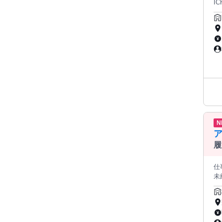
ICHIN
そ、
研
力
強
顔
グ
治
へ
2
ジ http
は、
施術
社
─
の
に
キ
を
経営に必
確
N
水
方 
りは
の
履
新
社
仕
ン
未
そ、
務
力
支
顔
い方歓迎。 リゾート施設の受付
治
ッフを募集します
2