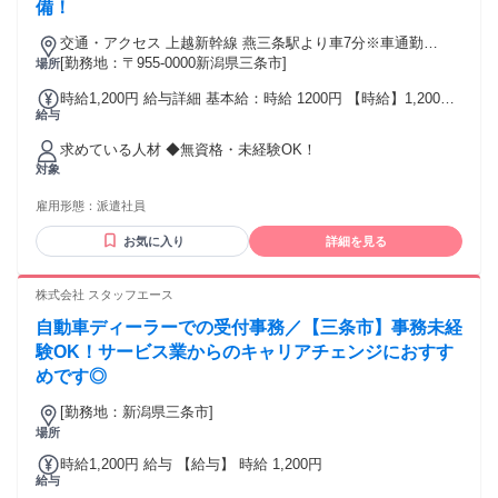
備！
交通・アクセス 上越新幹線 燕三条駅より車7分※車通勤
OK(駐車場完備)
[勤務地：〒955-0000新潟県三条市]
場所
時給1,200円 給与詳細 基本給：時給 1200円 【時給】1,200円
給与
～
求めている人材 ◆無資格・未経験OK！
対象
雇用形態：
派遣社員
お気に入り
詳細を見る
株式会社 スタッフエース
自動車ディーラーでの受付事務／【三条市】事務未経
験OK！サービス業からのキャリアチェンジにおすす
めです◎
[勤務地：新潟県三条市]
場所
時給1,200円 給与 【給与】 時給 1,200円
給与