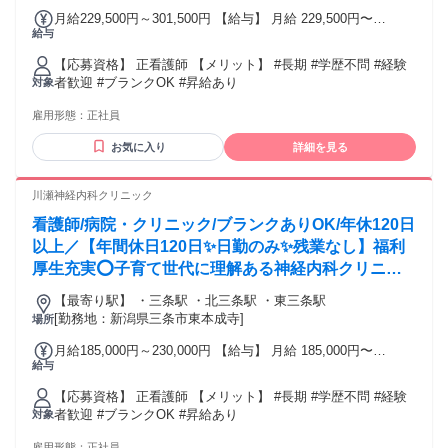
月給229,500円～301,500円 【給与】 月給 229,500円〜
給与
301,500円
【応募資格】 正看護師 【メリット】 #長期 #学歴不問 #経験
者歓迎 #ブランクOK #昇給あり
対象
雇用形態：
正社員
お気に入り
詳細を見る
川瀬神経内科クリニック
看護師/病院・クリニック/ブランクありOK/年休120日
以上／【年間休日120日✨日勤のみ✨残業なし】福利
厚生充実⭕子育て世代に理解ある神経内科クリニッ
ク✨
【最寄り駅】 ・三条駅 ・北三条駅 ・東三条駅
[勤務地：新潟県三条市東本成寺]
場所
月給185,000円～230,000円 【給与】 月給 185,000円〜
給与
230,000円
【応募資格】 正看護師 【メリット】 #長期 #学歴不問 #経験
者歓迎 #ブランクOK #昇給あり
対象
雇用形態：
正社員