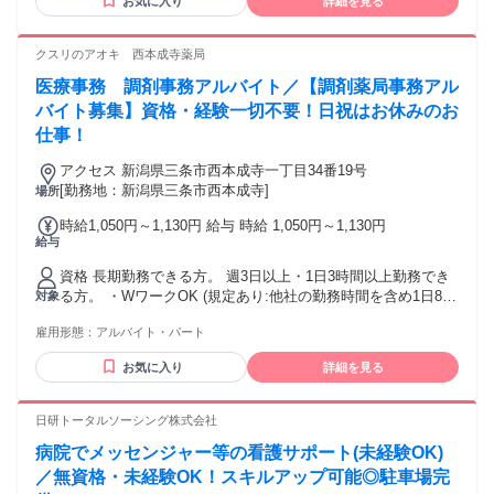
お気に入り
詳細を見る
管理者資格保有者 * 医薬品・医療機器業界での就業経験
クスリのアオキ 西本成寺薬局
医療事務 調剤事務アルバイト／【調剤薬局事務アル
バイト募集】資格・経験一切不要！日祝はお休みのお
仕事！
アクセス 新潟県三条市西本成寺一丁目34番19号
[勤務地：新潟県三条市西本成寺]
場所
時給1,050円～1,130円 給与 時給 1,050円～1,130円
給与
資格 長期勤務できる方。 週3日以上・1日3時間以上勤務でき
る方。 ・WワークOK (規定あり:他社の勤務時間を含め1日8時
対象
間未満かつ週40時間未満で働ける方)
雇用形態：
アルバイト・パート
お気に入り
詳細を見る
日研トータルソーシング株式会社
病院でメッセンジャー等の看護サポート(未経験OK)
／無資格・未経験OK！スキルアップ可能◎駐車場完