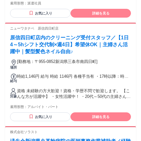
雇用形態：
派遣社員
キル不要 無資格OK 経験者優遇 女性が活躍 社内公募対象求人
フリーターOK 男性活躍中 副業OK 未経験OK
お気に入り
詳細を見る
ニューワタナベ 原信四日町店
原信四日町店内のクリーニング受付スタッフ／【1日
4～5hシフト交代制×週4日】希望休OK｜主婦さん活
躍中｜髪型髪色ネイル自由♪
[勤務地：〒955-0852新潟県三条市南四日町]
場所
時給1,146円 給与 時給 1146円 各種手当有 ・17時以降：時給
給与
＋30円 ・日曜：時給＋40円 ・祝日：時給＋20円 交通費：交
通費支給 ■交通費規定支給（片道2km以上から支給、上限
資格 未経験の方大歓迎！資格・学歴不問で歓迎します。 【こ
10,000円/月） ■車通勤OK ■駐車場あり（月1,000円自己負
んな方が活躍中】 ・女性活躍中！ ・20代～50代の主婦さんが
対象
担）
多く活躍中！ ・ブランク明けの方 受付のお仕事なので、力仕
雇用形態：
アルバイト・パート
事は多くありません。 重いものを持ったり、店舗内を動き回
ったり という作業はありませんので、ご安心を！ ※受付スタ
お気に入り
詳細を見る
ッフの女性比率＝100％！
株式会社ソラスト