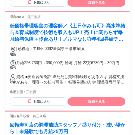
お気に入り
詳細を見る
理容cut-A 燕三条店
低価格帯理容室の理容師／《土日休みも可》高水準給
与＆育成制度で技術も収入もUP！売上に関わらず毎
月給与保障＋歩合あり！ノルマなし◎年4回昇給チャ
ンス有
[勤務地：〒955-0092新潟県三条市須頃]
場所
月給226,730円～390,000円 給与 月給 22万6730円～39万円
給与
（固定残業代や一律手当を含む） 固定残業代：1ヶ月あたり4
万170円～6万4640円（固定残業時間：30時間） 固定残業時間
資格 ■要理容師免許 ※ただし美容師経験がある方は 資格支援
を超えた勤務時間については別途残業代を支給する スタイリ
があり、理容への転向可能！ 転職希望の方や 理美容専門学校
対象
スト 月給27万830円～39万円＋歩合給 ※固定残業代：4万
を卒業予定の方もOK！ ＜異業種からでもOK！＞- ※将来的な
9070円～6万4640円／30時間相当分が含まれます。 ※一律計
雇用形態：
正社員
理容師免許取得が前提となります ■無資格の方への資格取得
画手当1万円含む アシスタント 月給22万6730円～30万円+歩
支援あり！ →資格取得をバックアップ （提携専門学校入学金
合給 ※固定残業代：4万170円～4万9070円／30時間相当が含
お気に入り
詳細を見る
免除等） させて頂きます！※規定あり
まれます。 ★個人のノルマなし ★年4回昇給のチャンス有！
交通費：交通費支給 ※月上限2万5000円まで
回転寿司鼓響 燕三条店
回転寿司店の調理補助スタッフ／盛り付け・洗い場か
ら｜未経験でも月給25万円