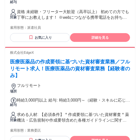
給与
前払で受け取ることが出来る、月払い給与を補てんするサー
ビスです 紹介先によりますが、全国ATMで受け取ることが可
資格 未経験・フリーター大歓迎（高卒以上） 初めての方でも
能です。 ※当社規定あり
丁寧にお教えします！ ※webにつながる携帯電話をお持ちの
対象
方(お仕事紹介に必要な為)
雇用形態：
派遣社員
お気に入り
詳細を見る
株式会社EdgeX
医療医薬品の作成要領に基づいた資材審査業務／フル
リモート求人！医療医薬品の資材審査業務【経験者の
み】
フルリモート
場所
時給3,000円以上 給与: 時給3,000円～（経験・スキルに応じて
給与
決定）
求める人材: 【必須条件】 * 作成要領に基づいた資材審査 * 薬
機法・広告規制や作成要領含めた各種ガイドラインに関する
対象
深い知識 * 薬事申請書作成および広告資材監修の経験 *
雇用形態：
業務委託
Googleドキュメント、スプレッドシートの基本操作 * Slack、
Teamsでのコミュニケーションスキル 【優遇条件】 * 薬機法