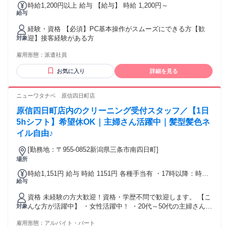
時給1,200円以上 給与 【給与】 時給 1,200円～
給与
経験・資格 【必須】PC基本操作がスムーズにできる方【歓
迎】接客経験がある方
対象
雇用形態：
派遣社員
お気に入り
詳細を見る
ニューワタナベ 原信四日町店
原信四日町店内のクリーニング受付スタッフ／【1日
5hシフト】希望休OK｜主婦さん活躍中｜髪型髪色ネ
イル自由♪
[勤務地：〒955-0852新潟県三条市南四日町]
場所
時給1,151円 給与 時給 1151円 各種手当有 ・17時以降：時給
給与
＋30円 ・日曜：時給＋40円 ・祝日：時給＋20円 交通費：交
通費支給 ■交通費規定支給（片道2km以上から支給、上限
資格 未経験の方大歓迎！資格・学歴不問で歓迎します。 【こ
10,000円/月） ■車通勤OK ■駐車場あり（月1,000円自己負
んな方が活躍中】 ・女性活躍中！ ・20代～50代の主婦さんが
対象
担）
多く活躍中！ ・ブランク明けの方 受付のお仕事なので、力仕
雇用形態：
アルバイト・パート
事は多くありません。 重いものを持ったり、店舗内を動き回