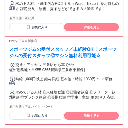
あり 制服貸与 退職金制度あり アグリー手当 食事補助 資格取
求める人材: ・基本的なPCスキル（Word、Excel）をお持ちの
得支援制度 研修・講習参加費支給
方 課題発見、改善、提案などができる方大歓迎です！
対象
雇用形態：
正社員
お気に入り
詳細を見る
Every 三条東新保店
スポーツジムの受付スタッフ／未経験OK！スポーツ
ジムの受付スタッフ◎マシン無料利用可能☆
交通・アクセス 三条駅から車で5分
[勤務地：〒955-0863新潟県三条市東新保]
場所
時給1,060円以上 給与詳細 基本給：時給 1060円 〜 ※研修期
給与
間中も待遇に変更なし ※経験やスキルに応じて昇給あり ※交
通規定支給（社内規定あり）
求めている人材 ◎未経験歓迎 ◎経験者歓迎 ◎フリーター歓
迎 ◎ブランク歓迎 ◎長期歓迎 ◎学生、主婦(主夫)さん応援
対象
◎20代～60代と幅広い年齢層の方が活躍中♪ 【こんな方から
雇用形態：
アルバイト・パート
のご応募お待ちしています！！】飲食店（居酒屋・ファミレ
ス・カフェ・喫茶店・焼肉・ラーメン）・接客・販売・事
お気に入り
詳細を見る
務・介護・土木作業員・建築作業員・現場作業員・警備員な
どから未経験OKのお仕事を考えている方 ・日勤のみのお仕事