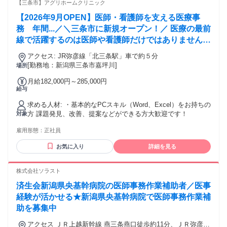
をお探しの方 ・正社員、アルバイト・パート、契約社員、な
【三条市】アグリホームクリニック
ど雇用形態や働き方問わずスポーツジム、フィットネスジム
【2026年9月OPEN】医師・看護師を支える医療事
のお仕事をお探しの方 ・土日祝休みから平日も休めるお仕事
をお探しの方 ・ハローワークでしっかり稼げるお仕事が見つ
務 年間...／＼三条市に新規オープン！／ 医療の最前
からなかった・・・という方も是非一度ご応募ください。
線で活躍するのは医師や看護師だけではありません。
私たち事務スタッフは医療チームを支える欠かせない
アクセス: JR弥彦線「北三条駅」車で約５分
存在です。 患者様と直接診療を行う仕事ではありま
[勤務地：新潟県三条市嘉坪川]
場所
せんが、「ありがとう」が届く仕事。 地域医療をバ
月給182,000円～285,000円
ックオフィスから支えながら、人の役に立てるやりが
給与
いを実感できます。
求める人材: ・基本的なPCスキル（Word、Excel）をお持ちの
方 課題発見、改善、提案などができる方大歓迎です！
対象
雇用形態：
正社員
お気に入り
詳細を見る
株式会社ソラスト
済生会新潟県央基幹病院の医師事務作業補助者／医事
経験が活かせる★新潟県央基幹病院で医師事務作業補
助を募集中
アクセス ＪＲ上越新幹線 燕三条燕口徒歩約11分、ＪＲ弥彦線