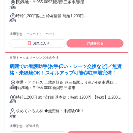
[勤務地：〒955-0092新潟県三条市須頃]
場所
時給1,200円以上 給与情報 時給1,200円～
給与
雇用形態：
アルバイト・パート
お気に入り
詳細を見る
日研トータルソーシング株式会社
病院での看護助手(お手伝い・シーツ交換など)／無資
格・未経験OK！スキルアップ可能◎駐車場完備！
交通・アクセス 上越新幹線 燕三条駅より車7分※車通勤
OK(駐車場完備)
[勤務地：〒955-0000新潟県三条市]
場所
時給1,200円 給与詳細 基本給：時給 1200円 【時給】1,200円
給与
～
求めている人材 ◆無資格・未経験OK！
対象
雇用形態：
派遣社員