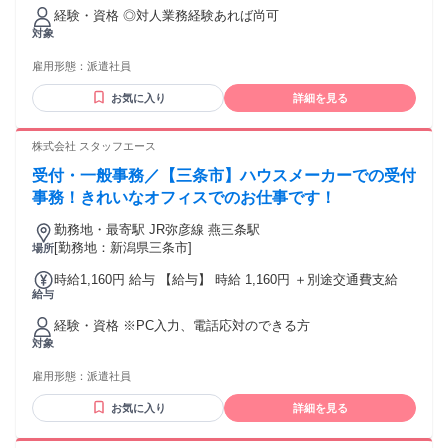
経験・資格 ◎対人業務経験あれば尚可
対象
雇用形態：
派遣社員
お気に入り
詳細を見る
株式会社 スタッフエース
受付・一般事務／【三条市】ハウスメーカーでの受付
事務！きれいなオフィスでのお仕事です！
勤務地・最寄駅 JR弥彦線 燕三条駅
[勤務地：新潟県三条市]
場所
時給1,160円 給与 【給与】 時給 1,160円 ＋別途交通費支給
給与
経験・資格 ※PC入力、電話応対のできる方
対象
雇用形態：
派遣社員
お気に入り
詳細を見る