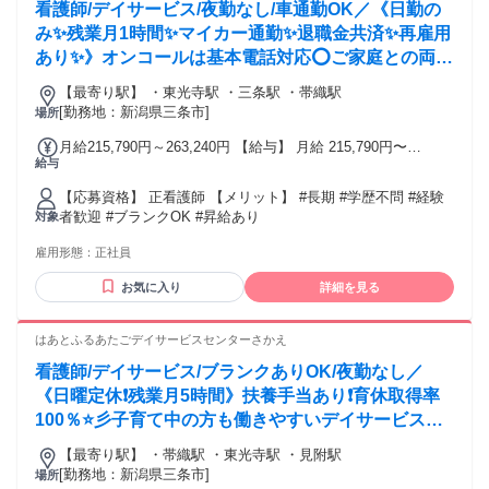
看護師/デイサービス/夜勤なし/車通勤OK／《日勤の
み✨残業月1時間✨マイカー通勤✨退職金共済✨再雇用
あり✨》オンコールは基本電話対応⭕ご家庭との両立
も目指して働ける高齢者福祉施設です❗️
【最寄り駅】 ・東光寺駅 ・三条駅 ・帯織駅
[勤務地：新潟県三条市]
場所
月給215,790円～263,240円 【給与】 月給 215,790円〜
給与
263,240円
【応募資格】 正看護師 【メリット】 #長期 #学歴不問 #経験
者歓迎 #ブランクOK #昇給あり
対象
雇用形態：
正社員
お気に入り
詳細を見る
はあとふるあたごデイサービスセンターさかえ
看護師/デイサービス/ブランクありOK/夜勤なし／
《日曜定休❗️残業月5時間》扶養手当あり❗️育休取得率
100％⭐彡子育て中の方も働きやすいデイサービスセ
ンターのお仕事❗️
【最寄り駅】 ・帯織駅 ・東光寺駅 ・見附駅
[勤務地：新潟県三条市]
場所