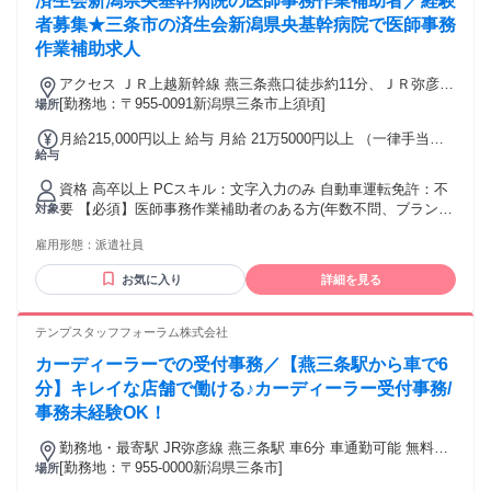
済生会新潟県央基幹病院の医師事務作業補助者／経験
者募集★三条市の済生会新潟県央基幹病院で医師事務
作業補助求人
アクセス ＪＲ上越新幹線 燕三条燕口徒歩約11分、ＪＲ弥彦線
燕三条燕口徒歩約11分、ＪＲ弥彦線 北三条南口徒歩約33分
[勤務地：〒955-0091新潟県三条市上須頃]
場所
月給215,000円以上 給与 月給 21万5000円以上 （一律手当を
給与
含む） 【給与】 月給 215,000円 ～ 交通費：交通費支給
資格 高卒以上 PCスキル：文字入力のみ 自動車運転免許：不
要 【必須】医師事務作業補助者のある方(年数不問、ブランク
対象
OK) 無資格OK ≪歓迎条件≫ 40代以上活躍中 主夫・主婦活躍
雇用形態：
派遣社員
中 入社日応相談 ブランクOK 新卒・第二新卒 PCスキル不要
無資格OK 経験者優遇 女性が活躍 社内公募対象求人 フリータ
お気に入り
詳細を見る
ーOK 男性活躍中 副業OK
テンプスタッフフォーラム株式会社
カーディーラーでの受付事務／【燕三条駅から車で6
分】キレイな店舗で働ける♪カーディーラー受付事務/
事務未経験OK！
勤務地・最寄駅 JR弥彦線 燕三条駅 車6分 車通勤可能 無料駐
車場あり
[勤務地：〒955-0000新潟県三条市]
場所