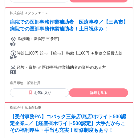
株式会社 スタッフエース
病院での医師事務作業補助者 医療事務／【三条市】
病院での医師事務作業補助者！土日祝休み！
[勤務地：新潟県三条市]
場所
時給1,160円 給与 【給与】 時給 1,160円 ＋別途交通費支給
給与
経験・資格 ※医師事務作業補助者の資格のある方
対象
雇用形態：
派遣社員
お気に入り
詳細を見る
株式会社 丸山自動車
【受付事務PA】コバック三条店/燕店/ホワイト500認
定企業...／【経産省ホワイト500認定】大手だからこ
その福利厚生・手当も充実！研修制度もあり！