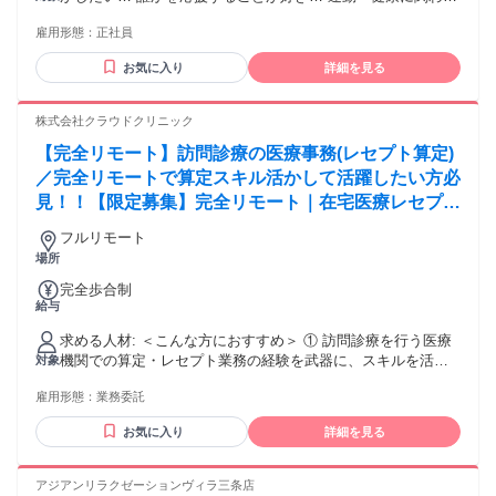
仕事がしたい… プライベートも大切にしたい… カーブスは
雇用形態：
正社員
そんなあなたのための職場です！
お気に入り
詳細を見る
株式会社クラウドクリニック
【完全リモート】訪問診療の医療事務(レセプト算定)
／完全リモートで算定スキル活かして活躍したい方必
見！！【限定募集】完全リモート｜在宅医療レセプト
算定（成果報酬型／業務委託）
フルリモート
場所
完全歩合制
給与
求める人材: ＜こんな方におすすめ＞ ① 訪問診療を行う医療
機関での算定・レセプト業務の経験を武器に、スキルを活か
対象
して副業として収入を得たい方 （成果に応じた報酬体系のも
雇用形態：
業務委託
と、専門性を活かした働き方が可能です） ② 訪問診療を行う
医療機関での算定・レセプト経験を活かし、完全リモート環
お気に入り
詳細を見る
境での転職を検討している方 （業務委託から正社員登用の実
績あり） ③ 勤務時間ではなく、アウトプットや成果を重視し
た評価のもとで働きたい方 【必須】 ・訪問診療・在宅医療ク
アジアンリラクゼーションヴィラ三条店