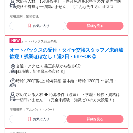
求める人材: 【必須条件】 ・医師免許をお持ちの方 ※専門医
働日数を考慮して算出 ※固定シフトで働ける方優遇
資格の有無は一切問いません。 【こんな先生方にオスス
対象
メ！】 ⭐地方在住で柔軟に働きたい先生 ⭐空き時間を活用し
雇用形態：
業務委託
たい開業医の方 ⭐経営の安定化を図りたい、 クリニックの後
継ぎの先生 ⭐大学病院勤務で平日休みに働きたい方 ⭐美容ク
お気に入り
詳細を見る
リニック勤務のドクター ⭐育児等で現場を離れており、 ブラ
ンク復帰を目指すママさん医師
オートバックス燕三条店
オートバックスの受付・タイヤ交換スタッフ／未経験
歓迎！残業ほぼなし！週2日・6h〜OK◎
交通・アクセス 燕三条駅から徒歩6分
[勤務地：新潟県三条市須頃]
場所
時給1,200円以上 給与詳細 基本給：時給 1200円 〜 試用・研
給与
修期間：1ヶ月～2ヶ月 試用・研修期間の条件：本採用と同じ
求めている人材 ◆ 応募条件（必須） ・学歴・経験・資格は
一切問いません！（完全未経験・知識ゼロの方大歓迎！） ・
対象
普通自動車第一種運転免許（AT限定可） ※ピット内での車両
雇用形態：
アルバイト・パート
移動があるため、運転免許をお持ちの方を募集しています
（MT免許をお持ちの方も歓迎！）。 ◆ 歓迎する方 ・未経
お気に入り
詳細を見る
験・バイトデビュー・第二新卒・フリーターの方大歓迎！ ・
車の知識ゼロから一生モノのスキルを身につけたい方 ・「接
客が好き」「人と話す仕事がしたい」という方 ・ガソリンス