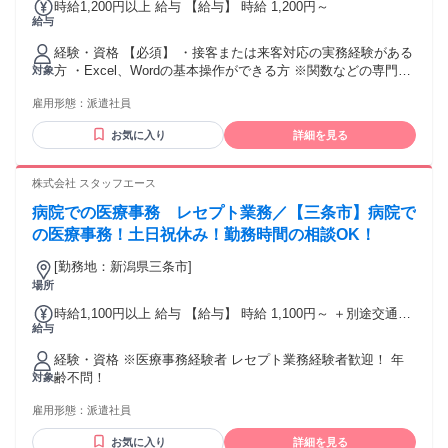
時給1,200円以上 給与 【給与】 時給 1,200円～
給与
経験・資格 【必須】 ・接客または来客対応の実務経験がある
方 ・Excel、Wordの基本操作ができる方 ※関数などの専門的
対象
なPCスキルは不要です
雇用形態：
派遣社員
お気に入り
詳細を見る
株式会社 スタッフエース
病院での医療事務 レセプト業務／【三条市】病院で
の医療事務！土日祝休み！勤務時間の相談OK！
[勤務地：新潟県三条市]
場所
時給1,100円以上 給与 【給与】 時給 1,100円～ ＋別途交通費
給与
支給
経験・資格 ※医療事務経験者 レセプト業務経験者歓迎！ 年
齢不問！
対象
雇用形態：
派遣社員
お気に入り
詳細を見る