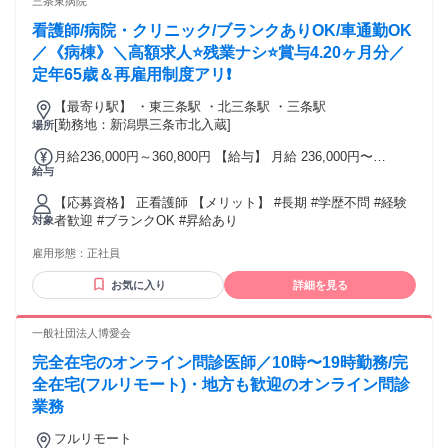
三条東病院
タンドや洗車場などでの接客・アルバイト経験がある方（必
看護師/病院・クリニック/ブランクありOK/車通勤OK
須ではありません！） ・安定した環境で長く腰を据えて働き
たい方 【こんな方にピッタリの職場です】 ・車を見る・乗
／《病棟》＼高額求人⭐残業ナシ⭐賞与4.20ヶ月分／
る・いじるのが好きで、車に関わる仕事をしてみたい方 ・国
定年65歳＆再雇用制度アリ❗️
産車から輸入車まで、いろいろな車種に触れてみたい方 ・一
から丁寧なマニュアルとサポートがある環境で、安心してス
【最寄り駅】 ・東三条駅 ・北三条駅 ・三条駅
タートしたい方 ・将来的に整備士資格の取得や、正社員への
[勤務地：新潟県三条市北入蔵]
場所
ステップアップを目指したい方 「車が好き、興味がある！」
月給236,000円～360,800円 【給与】 月給 236,000円〜
という気持ちがあれば応募理由は十分！ 専門知識や技術は入
給与
360,800円
社後に少しずつ覚えていけば大丈夫です。あなたの新しいス
タートを全力で応援します！
【応募資格】 正看護師 【メリット】 #長期 #学歴不問 #経験
者歓迎 #ブランクOK #昇給あり
対象
雇用形態：
正社員
お気に入り
詳細を見る
一般社団法人博愛会
完全在宅のオンライン問診医師／10時〜19時勤務/完
全在宅(フルリモート)・地方も歓迎のオンライン問診
業務
フルリモート