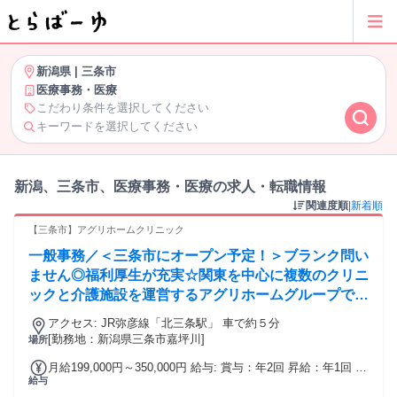
新潟県
|
三条市
医療事務・医療
こだわり条件を選択してください
キーワードを選択してください
新潟、三条市、医療事務・医療の求人・転職情報
関連度順
|
新着順
【三条市】アグリホームクリニック
一般事務／＜三条市にオープン予定！＞ブランク問い
ません◎福利厚生が充実☆関東を中心に複数のクリニ
ックと介護施設を運営するアグリホームグループです
◎
アクセス: JR弥彦線「北三条駅」 車で約５分
[勤務地：新潟県三条市嘉坪川]
場所
月給199,000円～350,000円 給与: 賞与：年2回 昇給：年1回 各
給与
種社会保険完備 マイカー通勤可能（駐車場代無料） 通勤手当