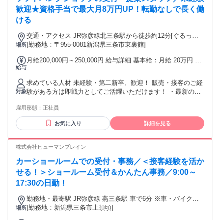
歓迎★資格手当で最大月8万円UP！転勤なしで長く働
ける
交通・アクセス JR弥彦線北三条駅から徒歩約12分[ぐるっと
さん(三条市)]第三中学校グランド前から徒歩約1分
[勤務地：〒955-0081新潟県三条市東裏館]
場所
月給200,000円～250,000円 給与詳細 基本給：月給 20万円 〜
給与
25万円 固定残業代：なし 【一律手当】 全員に一律で支払わ
れる通勤・皆勤・家族手当金額：なし 全員に一律で支払われ
求めている人材 未経験・第二新卒、歓迎！ 販売・接客のご経
るその他手当金額：なし ※残業代は別途、全額支給 ・昇給：
験がある方は即戦力としてご活躍いただけます！ ・最新のガ
対象
年2回（1月・7月） ・賞与：年4回（1月・4月・7月・10月）
ジェットが好きな方 ・新しいサービスを試すのが好きな方 ・
【手当】 ・住宅手当：15,000円〜20,000円/月（※店舗所在地
雇用形態：
正社員
人と話すことが好きな方 ・キャリアアップを目指している方
以外は6,000円〜支給） ・家族手当：扶養1人につき5,000円/
・同じ場所で長く働きたい方（転勤なし！）
月 ・資格手当：10,000円〜80,000円 ★資格を取るたび月収ア
お気に入り
詳細を見る
ップ✨
株式会社ヒューマンブレイン
カーショールームでの受付・事務／＜接客経験を活か
せる！＞ショールーム受付＆かんたん事務／9:00～
17:30の日勤！
勤務地・最寄駅 JR弥彦線 燕三条駅 車で6分 ※車・バイク通
勤OK(無料駐車場あり) 直接雇用転換後、駐車場代発生(1,000
[勤務地：新潟県三条市上須頃]
場所
円)