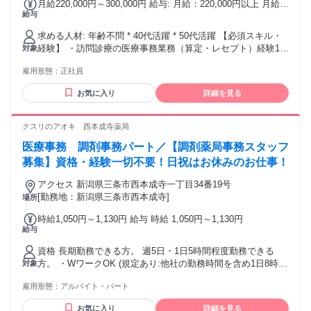
月給220,000円～300,000円 給与: 月給：220,000円以上 月給は
給与
1日8時間（休憩含まない）勤務された場合です。 ※正式な給
与金額はご経験・スキル・能力に応じて決定いたします。 ※
求める人材: 年齢不問 * 40代活躍 * 50代活躍 【必須スキル・
社独自の業務フローへの適応から、実務の自走、 マネジメン
経験】 ・訪問診療の医療事務業務（算定・レセプト）経験1年
対象
ト層候補としての役割まで、 お任せする範囲に応じ決定しま
以上（資格不問） ・電子カルテの使用経験 ・ORCAの使用経
す。 固定残業代なし（超過分は法定通り支給）
雇用形態：
正社員
験 ・基本的なPCスキル ・主任、チーフ、リーダー、マネー
ジャーなど、何らかの「リーダー経験」や「後輩指導・育成
お気に入り
詳細を見る
経験」がある方 【就業環境】 在宅勤務のため、ご自宅にイン
ターネット環境が必要となります。 【よくある質問】 訪問診
療の算定は未経験ですが、応募してもよいでしょうか？ →訪
クスリのアオキ 西本成寺薬局
問診療の算定経験がない方の応募はご遠慮ください。 今後、
医療事務 調剤事務パート／【調剤薬局事務スタッフ
経験のない方でもご活躍いただけるよう教育体制の拡充を予
定しています。 【歓迎するご経験・スキル】 ・オンライン
募集】資格・経験一切不要！日祝はお休みのお仕事！
（在宅ワーク）でのチーム管理やマネジメント経験がある方
アクセス 新潟県三条市西本成寺一丁目34番19号
・異なる医療機関や、複数科のレセプト知識・経験がある方
[勤務地：新潟県三条市西本成寺]
場所
・チャット等のテキストコミュニケーションが丁寧で、周囲
と円滑に連携が取れる方
時給1,050円～1,130円 給与 時給 1,050円～1,130円
給与
資格 長期勤務できる方。 週5日・1日5時間程度勤務できる
方。 ・WワークOK (規定あり:他社の勤務時間を含め1日8時間
対象
未満かつ週40時間未満で働ける方)
雇用形態：
アルバイト・パート
お気に入り
詳細を見る