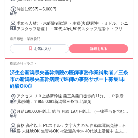
時給1,955円～5,000円
給与
求める人材: ・未経験者歓迎 ・主婦(夫)活躍中 ・ミドル、シニ
アスタッフ活躍中 ・30代,40代,50代スタッフ活躍中 ・フリー
対象
ター活躍中 ・WワークOK ・研修制度あり
雇用形態：
業務委託
お気に入り
詳細を見る
株式会社ソラスト
済生会新潟県央基幹病院の医師事務作業補助者／三条
市の新潟県央基幹病院で医師の事務サポート募集!未
経験OK◎
アクセス ＪＲ上越新幹線 燕三条燕口徒歩約11分、ＪＲ弥彦線
燕三条燕口徒歩約11分、ＪＲ弥彦線 北三条南口徒歩約33分
[勤務地：〒955-0091新潟県三条市上須頃]
場所
月給190,000円以上 給与 月給 19万円以上 （一律手当を含む）
給与
【給与】 月給 190,000円 ～ 交通費：交通費支給
資格 高卒以上 PCスキル：文字入力のみ 自動車運転免許：不
要 未経験OK 無資格OK ≪歓迎条件≫ 40代以上活躍中 主夫・
対象
主婦活躍中 入社日応相談 ブランクOK 新卒・第二新卒 PCス