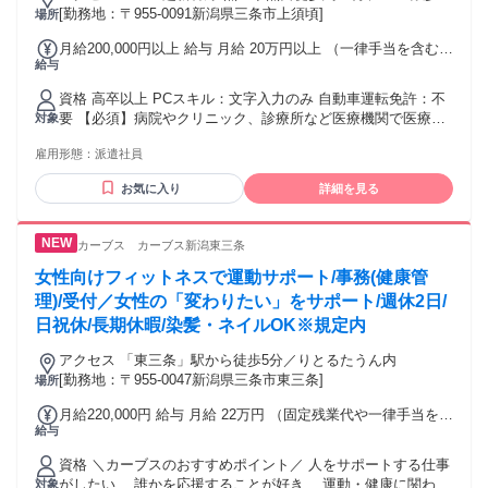
燕三条燕口徒歩約11分、ＪＲ弥彦線 北三条南口徒歩約33分
[勤務地：〒955-0091新潟県三条市上須頃]
場所
月給200,000円以上 給与 月給 20万円以上 （一律手当を含む）
給与
【給与】 月給 200,000円 ～ 交通費：交通費支給
資格 高卒以上 PCスキル：文字入力のみ 自動車運転免許：不
要 【必須】病院やクリニック、診療所など医療機関で医療事
対象
務の経験がある方(年数不問、ブランクOK) 無資格OK ≪歓迎
雇用形態：
派遣社員
条件≫ 40代以上活躍中 主夫・主婦活躍中 入社日応相談 ブラ
ンクOK 新卒・第二新卒 PCスキル不要 無資格OK 経験者優遇
お気に入り
詳細を見る
女性が活躍 社内公募対象求人 フリーターOK 男性活躍中 副業
OK
カーブス カーブス新潟東三条
女性向けフィットネスで運動サポート/事務(健康管
理)/受付／女性の「変わりたい」をサポート/週休2日/
日祝休/長期休暇/染髪・ネイルOK※規定内
アクセス 「東三条」駅から徒歩5分／りとるたうん内
[勤務地：〒955-0047新潟県三条市東三条]
場所
月給220,000円 給与 月給 22万円 （固定残業代や一律手当を含
給与
む） 固定残業代：1ヶ月あたり2万5000円（固定残業時間：17
時間） 固定残業時間を超えた勤務時間については別途残業代
資格 ＼カーブスのおすすめポイント／ 人をサポートする仕事
を支給する 交通費：交通費支給
がしたい… 誰かを応援することが好き… 運動・健康に関わる
対象