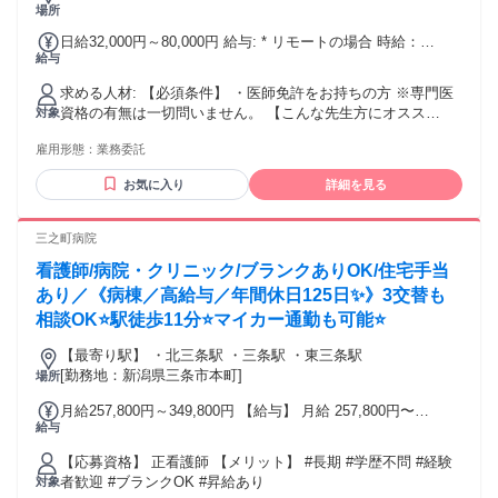
場所
日給32,000円～80,000円 給与: * リモートの場合 時給：
給与
4,000〜5,000円 日給：32,000円〜40,000円 * 出社の場合 時
給：8,000〜10,000円 日給：64,000円〜80,000円 ※実績や稼
求める人材: 【必須条件】 ・医師免許をお持ちの方 ※専門医
働日数を考慮して算出 ※固定シフトで働ける方優遇
資格の有無は一切問いません。 【こんな先生方にオスス
対象
メ！】 ⭐地方在住で柔軟に働きたい先生 ⭐空き時間を活用し
雇用形態：
業務委託
たい開業医の方 ⭐経営の安定化を図りたい、 クリニックの後
継ぎの先生 ⭐大学病院勤務で平日休みに働きたい方 ⭐美容ク
お気に入り
詳細を見る
リニック勤務のドクター ⭐育児等で現場を離れており、 ブラ
ンク復帰を目指すママさん医師
三之町病院
看護師/病院・クリニック/ブランクありOK/住宅手当
あり／《病棟／高給与／年間休日125日✨》3交替も
相談OK⭐駅徒歩11分⭐マイカー通勤も可能⭐
【最寄り駅】 ・北三条駅 ・三条駅 ・東三条駅
[勤務地：新潟県三条市本町]
場所
月給257,800円～349,800円 【給与】 月給 257,800円〜
給与
349,800円
【応募資格】 正看護師 【メリット】 #長期 #学歴不問 #経験
者歓迎 #ブランクOK #昇給あり
対象