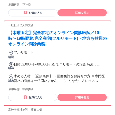
雇用形態：
正社員
お気に入り
詳細を見る
一般社団法人博愛会
【木曜固定】完全在宅のオンライン問診医師／10
時〜19時勤務/完全在宅(フルリモート)・地方も歓迎の
オンライン問診業務
フルリモート
場所
日給32,000円～80,000円 給与: * リモートの場合 時給：
給与
4,000〜5,000円 日給：32,000円〜40,000円 * 出社の場合 時
給：8,000〜10,000円 日給：64,000円〜80,000円 ※実績や稼
求める人材: 【必須条件】 ・医師免許をお持ちの方 ※専門医
働日数を考慮して算出 ※固定シフトで働ける方優遇
資格の有無は一切問いません。 【こんな先生方にオスス
対象
メ！】 ⭐地方在住で柔軟に働きたい先生 ⭐空き時間を活用し
雇用形態：
業務委託
たい開業医の方 ⭐経営の安定化を図りたい、 クリニックの後
継ぎの先生 ⭐大学病院勤務で平日休みに働きたい方 ⭐美容ク
お気に入り
詳細を見る
リニック勤務のドクター ⭐育児等で現場を離れており、 ブラ
ンク復帰を目指すママさん医師
高齢者福祉施設 薬師の郷