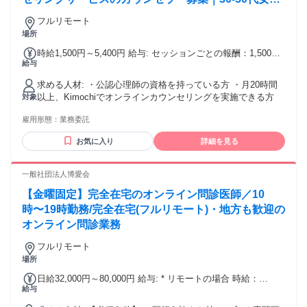
活躍中
フルリモート
場所
時給1,500円～5,400円 給与: セッションごとの報酬：1,500
給与
円〜5,000円（プランによって変動）
求める人材: ・公認心理師の資格を持っている方 ・月20時間
以上、Kimochiでオンラインカウンセリングを実施できる方
対象
雇用形態：
業務委託
お気に入り
詳細を見る
一般社団法人博愛会
【金曜固定】完全在宅のオンライン問診医師／10
時〜19時勤務/完全在宅(フルリモート)・地方も歓迎の
オンライン問診業務
フルリモート
場所
日給32,000円～80,000円 給与: * リモートの場合 時給：
給与
4,000〜5,000円 日給：32,000円〜40,000円 * 出社の場合 時
給：8,000〜10,000円 日給：64,000円〜80,000円 ※実績や稼