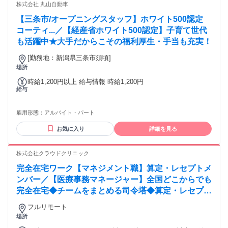
株式会社 丸山自動車
【三条市/オープニングスタッフ】ホワイト500認定
コーティ...／【経産省ホワイト500認定】子育て世代
も活躍中★大手だからこその福利厚生・手当も充実！
[勤務地：新潟県三条市須頃]
場所
時給1,200円以上 給与情報 時給1,200円
給与
雇用形態：
アルバイト・パート
お気に入り
詳細を見る
株式会社クラウドクリニック
完全在宅ワーク【マネジメント職】算定・レセプトメ
ンバー／【医療事務マネージャー】全国どこからでも
完全在宅◆チームをまとめる司令塔◆算定・レセプト
経験を活かしてキャリアアップ！
フルリモート
場所