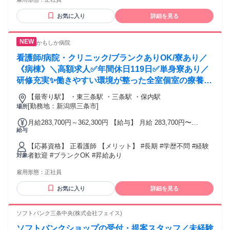
お気に入り
詳細を見る
かもしか病院
看護師/病院・クリニック/ブランクありOK/寮あり／
《病棟》＼高額求人✅️年間休日119日✅️単身寮あり／
研修充実✨働きやすい環境が整った全室個室の療養型
病院✨
【最寄り駅】 ・東三条駅 ・三条駅 ・保内駅
[勤務地：新潟県三条市]
場所
月給283,700円～362,300円 【給与】 月給 283,700円〜
給与
362,300円
【応募資格】 正看護師 【メリット】 #長期 #学歴不問 #経験
者歓迎 #ブランクOK #昇給あり
対象
雇用形態：
正社員
お気に入り
詳細を見る
ソフトバンク三条中央(株式会社フェイス)
ソフトバンクショップの受付・提案スタッフ／未経験