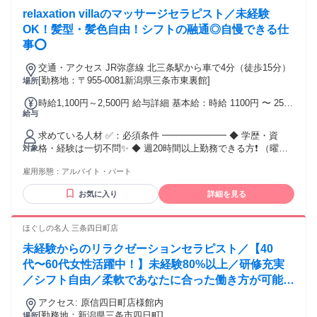
リニックでの算定・レセプト業務の実務経験1年以上 ・ORCA
relaxation villaのマッサージセラピスト／未経験
使用経験 【歓迎要件】 ・在宅医療の点数体系（在医総管・施
設総管・在宅療養指導管理料など）への理解 ・複数クリニッ
OK！髪型・髪色自由！シフトの融通◎自慢できる仕
クでの算定経験 ・リモートワーク・業務委託での就業経験
事⭕️
交通・アクセス JR弥彦線 北三条駅から車で4分（徒歩15分）
[勤務地：〒955-0081新潟県三条市東裏館]
場所
時給1,100円～2,500円 給与詳細 基本給：時給 1100円 〜 2500
給与
円 ┏━━━━━━━━━━━━━━━━━┓ ◆ あなたの頑
張りを、給与で正当評価 ◆
求めている人材 ✅：必須条件 ━━━━━━━ ◆ 学歴・資
┗━━━━━━━━━━━━━━━━━┛ 時給：1,100円 ～
格・経験は一切不問✨ ◆ 週20時間以上勤務できる方❗ （曜日
対象
2,500円✨ ※ 試用期間6ヶ月：時給1,050円 ✅：月収例のご紹
や時間は相談に応じます✨） ✅：こんな方にピッタリ❗
介 ━━━━━━━ パターン01：【安定のガッツリ派】✨ （週
雇用形態：
アルバイト・パート
━━━━━━━ ❏ バイトでも月20万以上稼ぎたい ❏ 髪色も
5日・1日8時間勤務の場合） 月収：28万6,600円 ❗ 内訳： 時給
お洒落も諦めたくない✨ ❏ 立ち仕事より「技術」で働きたい❗
1100円×8h×22日＝193,600円 ＋売上歩合：58,000円 ＋指名手
お気に入り
詳細を見る
❏ 同期だけの職場で楽しく働きたい✨ ❏ 手に職をつけて、自
当：25,000円 ＋皆勤手当：10,000円 パターン02：【効率のW
立したい❗ ✅：こんな経験も活かせます❗ ━━━━━━━ カフ
ワーク派】⏰ （週4日・1日5時間勤務の場合） 月収：12万
ェ / 居酒屋 / コンビニ / 受付 アパレル販売 / 事務 / 軽作業な
ほぐしの名人 三条四日町店
5,000円 ✨ 内訳： 時給1100円×5h×16日＝88,000円 ＋売上歩
ど ※異業種からの転職者が9割です❗ ✅：こんな経験があれば
合：25,000円 ＋指名手当：12,000円 パターン03：【充実のバ
未経験からのリラクゼーションセラピスト／【40
即戦力！ ━━━━━━━ <例> ・マッサージ ・もみほぐし ・
ランス派】✿ （週4日・1日6時間勤務の場合） 月収：18万
ヘッドスパ ・フットケア ・オイル ・アロママッサージ ・ハ
代〜60代女性活躍中！】未経験80%以上／研修充実
2,000円 ❗ 内訳： 時給1100円×6h×20日＝132,000円 ＋売上歩
ンドでの痩身 ・タイ式 ・小顔矯正 ・整体 ・筋膜リリース ・
／シフト自由／柔軟であなたに合った働き方が可能／
合：35,000円 ＋指名手当：15,000円"
足ツボ ・骨盤矯正 ・産後矯正など"
Wワーク歓迎
アクセス: 原信四日町店様館内
[勤務地：新潟県三条市四日町]
場所