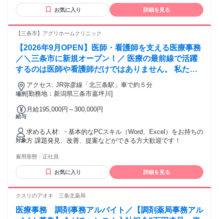
ったり という作業はありませんので、ご安心を！ ※受付スタ
お気に入り
詳細を見る
ッフの女性比率＝100％！
【三条市】アグリホームクリニック
【2026年9月OPEN】医師・看護師を支える医療事務
／＼三条市に新規オープン！／ 医療の最前線で活躍
するのは医師や看護師だけではありません。 私たち
事務スタッフは医療チームを支える欠かせない存在で
アクセス: JR弥彦線「北三条駅」車で約５分
す。 患者様と直接診療を行う仕事ではありません
[勤務地：新潟県三条市嘉坪川]
場所
が、「ありがとう」が届く仕事。 地域医療をバック
月給195,000円～300,000円
オフィスから支えながら、人の役に立てるやりがいを
給与
実感できます。
求める人材: ・基本的なPCスキル（Word、Excel）をお持ちの
方 課題発見、改善、提案などができる方大歓迎です！
対象
雇用形態：
正社員
お気に入り
詳細を見る
クスリのアオキ 三条北薬局
医療事務 調剤事務アルバイト／【調剤薬局事務アル