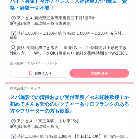
バイト募集】今がチャンス！入社祝金3万円進呈 資
格・経験一切不要！
アクセス 新潟県三条市東裏館三丁目1番3号
[勤務地：新潟県三条市東裏館]
場所
時給1,050円～1,130円 給与 時給 1,050円～1,130円 ★入社祝
給与
金★入社3ヶ月経過後、翌月1日時点在籍で3万円支給。
資格 長期勤務できる方。 週3日以上・1日3時間以上勤務でき
る方。 ・WワークOK (規定あり:他社の勤務時間を含め1日8時
対象
間未満かつ週40時間未満で働ける方)
雇用形態：
アルバイト・パート
お気に入り
詳細を見る
株式会社フルキャスト
スパ施設での清掃および受付業務／≪未経験歓迎！≫
初めてさんも安心のレクチャーあり◎ブランクのある
方やフリーターの方も歓迎♪
アクセス 「東三条駅」より車23分
[勤務地：新潟県三条市]
場所
時給1,380円 給与 時給 1380円 【即日払いOK】 給与の一部を