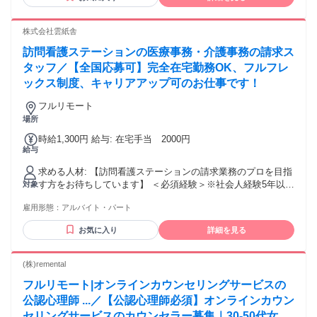
株式会社雲紙舎
訪問看護ステーションの医療事務・介護事務の請求ス
タッフ／【全国応募可】完全在宅勤務OK、フルフレ
ックス制度、キャリアアップ可のお仕事です！
フルリモート
場所
時給1,300円 給与: 在宅手当 2000円
給与
求める人材: 【訪問看護ステーションの請求業務のプロを目指
す方をお待ちしています】 ＜必須経験＞※社会人経験5年以上
対象
かつ下記いずれかのご経験 ✧訪問看護ステーションの医療保
雇用形態：
アルバイト・パート
険の請求業務の経験がある方 【活かせる経験・スキル】 ✧介
護保険・医療保険制度に関する知識 ✧療養費明細書の作成経
お気に入り
詳細を見る
験 ✧コミュニケーション能力 ※雇用形態はパートです。
(株)remental
フルリモート|オンラインカウンセリングサービスの
公認心理師 ...／【公認心理師必須】オンラインカウン
セリングサービスのカウンセラー募集｜30-50代女性