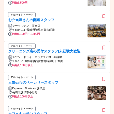
時給3,500円
アルバイト・パート
お弁当屋さんの配達スタッフ
クーキッチン 高来店
〒859-0117長崎県諫早市高来町峰
時給1,100円～1,200円
アルバイト・パート
クリーニング店の受付スタッフ|未経験大歓迎
スワン・ドライ マックスバリュ時津店
〒851-2108長崎県西彼杵郡時津町日並郷
時給1,150円以上
アルバイト・パート
人気cafeのベーカリースタッフ
Espresso D Works 諫早店
長崎県諫早市小野町
時給1,100円以上
アルバイト・パート
カフェキッチンスタッフ