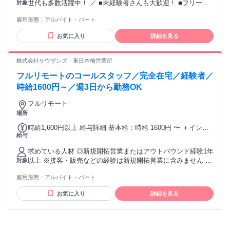
世代も多数活躍中！ ／ ■未経験者さんも大歓迎！ ■フリータ
対象
★インセンティブあり ※WEB面接を実施 ***************** ＼高
ーさん大歓迎！ ■第2新卒の方も歓迎！ ■男女問わず大歓迎～
時給バイト♪／ かんたんテレアポなので 未経験でも安心して
雇用形態：
アルバイト・パート
★ ＜＜こんな方にオススメ！！＞＞ ☆子供を預けられないか
下さいね♪ 困った事があったり、分からない事があればスグに
ら外で働けない ★通勤や外出が面倒くさい ☆自分のペースで
サポート＆フォローできる体制が万全 (*'ω'*)V 通勤圏内の方も
お気に入り
詳細を見る
稼ぎたい ★隙間時間や、短期でも 今すぐ効率よくガッツリ稼
遠方の方も 在宅ワークが可能です◎ 気軽にご相談OK ／ こん
ぎたい！ などなど皆さん大歓迎♪ ＜在宅ワークについて＞ ■
な働き方が可能～★ ＼ ▼定年で暇だから小遣い稼ぎ ▼お子
インターネット環境条件 ・光回線の方のみ ※下記ネット環境
株式会社サウザンズ 東日本橋営業所
様の送り迎えの合間に ▼お稽古がない日だけ！ ▼夕飯支度ま
に該当する方は、 弊社システムの関係で不可となります ・
でのシフトがいい ▼Wワークで他バイトとの調整シフト ▼子
フルリモートのコールスタッフ／完全在宅／経験者／
SoftBank 光 ・SoftBank Air ・OCN光 ・ニューロ光 ・Wi-Fi
供が小さいから在宅でスキマ時間に ▼在宅で通勤時間もシッ
時給1600円～／週3日から勤務OK
カリ稼ぐ などなど！ 育児優先やプライベートに推し活、 お
稽古優先など、、無理のないシフトでOK！ 自分のライフスタ
フルリモート
イルに合った シフトが可能です！ スキマ時間でも高時給だか
場所
ら 効率よく稼げる♪ 幅広い世代の方が在籍してるので あなた
と同世代の仲間もたくさん♪ 安心してご応募くださいね☆彡
時給1,600円以上 給与詳細 基本給：時給 1600円 〜 ＋インセ
給与
*⌒*⌒*⌒*⌒*⌒*⌒* ＜在宅ワークについて＞ ■インターネッ
ン ★★★給与UP制度あり★★★ なんと入社1年毎に、 時給が
ト環境条件 ・光回線の方のみ ※下記ネット環境に該当する方
100円ずつUP！ ※最大400円UPまで さらに在籍4年以上の方
求めている人材 ◎新規開拓営業またはアウトバウンド経験1年
は、 弊社システムの関係で不可となります ・SoftBank 光 ・
については、 別途キャリアアップ相談を実施させていただい
以上 ※接客・販売などの経験は新規開拓営業に含みません ◎
対象
SoftBank Air ・OCN光 ・ニューロ光 ・Wi-Fi
ております。
ネット環境をご自身で準備できる方 ◎ブランクok ◎フリータ
雇用形態：
アルバイト・パート
ー活躍中
お気に入り
詳細を見る