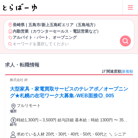
長崎県
|
五島市/新上五島町エリア（五島地方）
内勤営業（カウンターセールス・電話営業など）
アルバイト・パート、オープニング
キーワードを選択してください
求人・転職情報
関連度順
|
新着順
株式会社 絆
大型家具・家電買取サービスのテレアポ／オープニン
グ★札幌の在宅ワーク大募集♪WEB面接◎_005
フルリモート
場所
時給1,300円～3,500円 給与詳細 基本給：時給 1300円 〜 3500
給与
円 ＼在宅ワークが可能なテレアポ／ 札幌オフィスをOPEN予
定なので オフィスワークを希望の方は OPEN後に通勤型も可
求めている人材 20代・30代・40代・50代・60代と ＼ シニア
能です♪ ★高時給1300円～3500円 ★研修あり(時給変動ナシ)