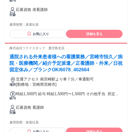
給与
手当（時給25％割増） 年末年始 給与詳細: 経験を考慮のうえ
決定 昇給（前年度実績）: あり：実績による 締日・支払日
応募資格 准看護師
（支払い方法）: 月末締め・翌月15日支払い 銀行振込
対象
雇用形態：
派遣社員
お気に入り
詳細を見る
株式会社ツクイスタッフ 鹿児島支店
通院される外来患者様への看護業務／宮崎市恒久／病
院・医療機関／紹介予定派遣／正看護師・外来／日祝
固定休み／ブランクOK/6078_402664
交通アクセス 南宮崎駅より車７分／車通勤可
[勤務地：宮崎県宮崎市]
場所
時給1,500円 給与 時給1,500円〜1,500円 その他手当: 所定外
給与
手当（時給25％割増） 深夜割増手当（時給25％割増） 年末年
始手当 給与詳細: 経験を考慮のうえ決定 昇給（前年度実績）:
応募資格 看護師
あり：実績による 締日・支払日（支払い方法）: 月末締め・
対象
翌月15日支払い 銀行振込
雇用形態：
派遣社員
お気に入り
詳細を見る