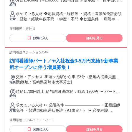
月給209,000円～250,000円 給与詳細 ※基本給・一律手当の総
給与
額 基本給：月給 17万8000円 〜 21万9000円 固定残業代：な
し 【一律手当】 全員に一律で支払われる通勤・皆勤・家族手
求めている人材 ❖応募資格・経験等 ・資格：看護師免許必須
当金額：あり 1ヶ月あたり2万5000円 全員に一律で支払われる
・経験：経験年数不問 ・学歴：不問 ❖歓迎条件 ・病院や病
対象
その他手当金額：あり 1ヶ月あたり6000円 【給与】 月給
棟での勤務経験がある方 ・精神科看護に興味がある方 ・ブラ
209,000円〜250,000円 ＜内訳＞ ・基本給：178,000円〜
雇用形態：
正社員
ンクから復職したい方 ・精神科未経験の方も歓迎します ❖こ
219,000円 ・看護手当：25,000円 ・特殊勤務手当：6,000円
んな方にピッタリ！ ・家庭と両立しながら正社員で働きたい
【手当・賞与】 ・夜勤手当：9,500円〜10,000円／回 ・住宅
お気に入り
詳細を見る
方 ・残業のない職場で生活リズムを整えたい方 ・患者さんと
手当あり ・扶養手当あり ・通勤手当：月額上限6,200円 ・昇
の関係性を大切にしたい方 ・落ち着いた環境で長く働きたい
給あり（前年度実績あり） ・賞与年2回（前年度実績：計4.0
方 ・チームワークを大切にできる方
訪問看護ステーションCAN
か月分）
訪問看護師パート／✨入社祝金3-5万円支給✨新事業
所オープンに伴う増員募集！
交通・アクセス JR蓮ヶ池駅から車で3分（敷地内従業員無料
駐車場有）
[勤務地：宮崎県宮崎市大字芳士]
場所
時給1,700円以上 給与詳細 基本給：時給 1700円 〜 パート
給与
（時給制）の募集です。 所定労働時間を超えた分は別途支給
します。 正看護師の資格手当は、短時間勤務の方にも支給し
求めている人材 ⏩ 必須条件 ───────────── ・正看護師
ます（競合の多くはフルタイムのみ）。 ・通勤手当は実費支
免許 ・普通自動車運転免許（AT限定可） ⏩ 必要経験
対象
給。 ・昇給あり。 ・入社祝い金は、フルタイム勤務の方に5
───────────── ・なし（訪問看護は未経験・ブランク
万円、短時間勤務の方に3万円をお渡しします（※社内規定あ
雇用形態：
アルバイト・パート
OK） ⏩ 歓迎条件 ───────────── ・病棟・クリニック等
り）。 ・オンコール対応はパートの方は原則ありません（ご
での看護経験 ・「無理のない範囲で看護に戻りたい」方／W
希望の方のみ手当付きで相談可）。
お気に入り
詳細を見る
ワーク・扶養内で働きたい方 ⏩ こんな方にピッタリ