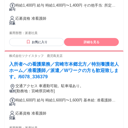
時給1,400円 給与 時給1,400円〜1,400円 その他手当: 所定外
給与
手当（時給25％割増） 深夜割増手当（時給25％割増） 年末年
始手当 給与詳細: 経験を考慮のうえ決定 昇給（前年度実績）:
応募資格 准看護師
あり：実績による 締日・支払日（支払い方法）: 月末締め・
対象
翌月15日支払い 銀行振込
雇用形態：
派遣社員
お気に入り
詳細を見る
株式会社ツクイスタッフ 鹿児島支店
入所者への看護業務／宮崎市本郷北方／特別養護老人
ホーム／准看護師／派遣／Wワークの方も歓迎致しま
す。/6078_336379
交通アクセス 車通勤可能。駐車場あり。
[勤務地：宮崎県宮崎市]
場所
時給1,600円 給与 時給1,600円〜1,600円 基本給: 准看護師：
給与
1,600円 その他手当: 所定外手当（時給25％割増） 年末年始手
当 給与詳細: 経験を考慮の上決定 昇給（前年度実績）: あり：
応募資格 准看護師
実績による 締日・支払日（支払い方法）: 月末締め・翌月15
対象
日支払い 銀行振込
雇用形態：
派遣社員