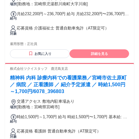
[勤務地：宮崎県児湯郡川南町大字川南]
場所
月給232,200円～236,700円 給与 月給232,200円〜236,700円
給与
基本給: 月給：171,200円～175,700円 固定手当: 介護職務手
当：17,000円 処遇改善手当：4,000円 資格手当：10,000円 そ
応募資格 介護福祉士 普通自動車免許（AT限定可）
の他手当: 夜勤手当：6,000円/回 住宅手当あり 家族手当あり
対象
給与詳細: 月給表記には月5回分の夜勤手当を含んでおりま
す。 賞与（前年度実績）: 年2回/計4.00ヶ月分 昇給（前年度
雇用形態：
正社員
実績）: 1月あたり1,000円～2,000円 締日・支払日（支払い方
法）: 月末締め・当月28日払い 銀行振込
お気に入り
詳細を見る
株式会社ツクイスタッフ 鹿児島支店
精神科 内科 診療内科での看護業務／宮崎市佐土原町
／ 病院 ／ 正看護師 ／ 紹介予定派遣 ／ 時給1,500円
～1,700円/6078_396803
交通アクセス 敷地内駐車場あり
[勤務地：宮崎県宮崎市]
場所
時給1,500円～1,700円 給与 時給1,500円〜1,700円 基本給: 正
給与
看護師：1,500円～1,700円 その他手当: 年末年始手当 時間外
手当 夜勤手当：6,000円/回 賞与（前年度実績）: 無し 昇給
応募資格 看護師 普通自動車免許（AT限定可）
（前年度実績）: 無し 締日・支払日（支払い方法）: 月末締
対象