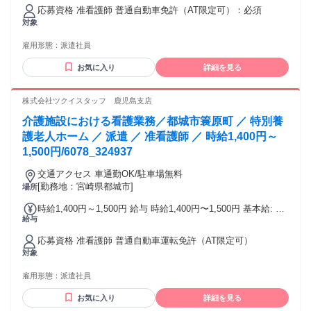
25%割増(休憩時間除く) 夜勤手当別途6,000円/回支給 所定外
応募資格 准看護師 普通自動車免許（AT限定可）：必須
手当 年末年始手当 給与詳細: 経験を考慮の上決定 賞与（前年
対象
度実績）: 無し 昇給（前年度実績）: あり：会社規定による 締
日・支払日（支払い方法）: 月末締め・翌月15日支払い 銀行
雇用形態：
派遣社員
振込
お気に入り
詳細を見る
株式会社ツクイスタッフ 鹿児島支店
介護施設における看護業務／都城市簑原町 ／ 特別養
護老人ホーム ／ 派遣 ／ 准看護師 ／ 時給1,400円～
1,500円/6078_324937
交通アクセス 車通勤OK/駐車場無料
[勤務地：宮崎県都城市]
場所
時給1,400円～1,500円 給与 時給1,400円〜1,500円 基本給: 准
給与
看護師：1,400円～1,500円 その他手当: 所定外手当 年末年始
手当 給与詳細: 経験を考慮の上決定 賞与（前年度実績）: 無し
応募資格 准看護師 普通自動車運転免許（AT限定可）
昇給（前年度実績）: あり：実績による 締日・支払日（支払
対象
い方法）: 月末締め・翌月15日支払い 銀行振込
雇用形態：
派遣社員
お気に入り
詳細を見る