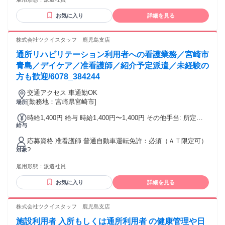
お気に入り
詳細を見る
株式会社ツクイスタッフ 鹿児島支店
通所リハビリテーション利用者への看護業務／宮崎市
青島／デイケア／准看護師／紹介予定派遣／未経験の
方も歓迎/6078_384244
交通アクセス 車通勤OK
[勤務地：宮崎県宮崎市]
場所
時給1,400円 給与 時給1,400円〜1,400円 その他手当: 所定外
給与
手当（時給25％割増） 年末年始手当 締日・支払日（支払い方
法）: 月末締め・翌月15日払い 銀行振込
応募資格 准看護師 普通自動車運転免許：必須（ＡＴ限定可）
?
対象
雇用形態：
派遣社員
お気に入り
詳細を見る
株式会社ツクイスタッフ 鹿児島支店
施設利用者 入所もしくは通所利用者 の健康管理や日