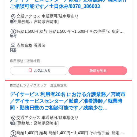
ご相談可能です／土日休み/6078_386003
交通アクセス 車通勤可/駐車場あり
[勤務地：宮崎県宮崎市]
場所
時給1,500円 給与 時給1,500円〜1,500円 その他手当: 所定外
給与
手当（時給25％割増） 年末年始 給与詳細: 経験を考慮のうえ
決定 昇給（前年度実績）: あり：実績による 締日・支払日
応募資格 看護師
（支払い方法）: 月末締め・翌月15日支払い 銀行振込
対象
雇用形態：
派遣社員
お気に入り
詳細を見る
株式会社ツクイスタッフ 鹿児島支店
デイサービス 利用者20名 における介護業務／宮崎市
／デイサービスセンター／派遣／准看護師／就業時
間・勤務日数のご相談可能です／残業少な
め/6078_386008
交通アクセス 車通勤可/駐車場あり
[勤務地：宮崎県宮崎市]
場所
時給1,400円 給与 時給1,400円〜1,400円 その他手当: 所定外