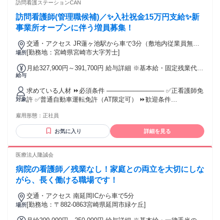
当に評価される職場を求めている ・美容や清潔感への関心が
訪問看護ステーションCAN
ある ・将来的にリーダーや教育職、本部職を目指したい ・
訪問看護師(管理職候補)／✨入社祝金15万円支給✨新
「看護師＝病棟だけじゃない」新しい道を歩みたい 【活躍中
のスタッフ前職例】 看護師,准看護師,保健師,美容クリニック,
事業所オープンに伴う増員募集！
訪問看護師,医療事務,デイサービス看護師, 病棟勤務,訪問看護,
交通・アクセス JR蓮ヶ池駅から車で3分（敷地内従業員無料
介護施設, リラクゼーションセラピスト,マッサージ, アロマセ
駐車場有）
[勤務地：宮崎県宮崎市大字芳士]
場所
ラピスト,セラピスト,もみほぐし, ヘッドスパ,美容,脱毛,接客
販売などのご経験者
月給327,900円～391,700円 給与詳細 ※基本給・固定残業代・
給与
一律手当の総額 基本給：月給 26万7200円 〜 31万7100円 固
定残業代：あり 1ヶ月あたり4万5700円 〜 5万4600円（固定残
求めている人材 ⏩必須条件 ───────────── ✅正看護師免
業時間：1ヶ月あたり20時間） 固定残業時間を超えた勤務時
許 ✅普通自動車運転免許（AT限定可） ⏩歓迎条件
対象
間については別途残業代を支給する 【一律手当】 全員に一律
───────────── ✅病棟看護の実務経験（訪問看護は未経
で支払われる通勤・皆勤・家族手当金額：あり 1ヶ月あたり1
雇用形態：
正社員
験・ブランクOK） ✅ワード・エクセルの基本操作 訪問看護
万5000円 〜 2万円 全員に一律で支払われるその他手当金額：
の経験者を募集します。 即戦力として、これまでのご経験を
あり ✅一律手当の補足です。 資格手当：1万円〜1.5万円 職務
お気に入り
詳細を見る
存分に発揮していただける環境です。 給与・賞与は県内トッ
手当：5000円 ✅その他手当 オンコール手当：平日2,000円/回
プクラス、頑張りがしっかり反映される評価制度を設定して
土日3,000円/回 月１０回程度の勤務見込みで2万円〜2.5万円
ます。 頑張っているスタッフの皆様にはしっかりお返しでき
医療法人隆誠会
の手当として支給中
るような制度です。 小規模ゆえに裁量が大きく、運営にも声
病院の看護師／残業なし！家庭との両立を大切にしな
が届きます。 『裁量を持って働きたい方』 『正当に評価され
たい方』 『新しい職場で力を発揮したい方』におすすめで
がら、長く働ける職場です！
す。 年齢は定年（65歳）を上限とするため64歳以下の方を募
交通・アクセス 南延岡ICから車で5分
集します。
[勤務地：〒882-0863宮崎県延岡市緑ケ丘]
場所