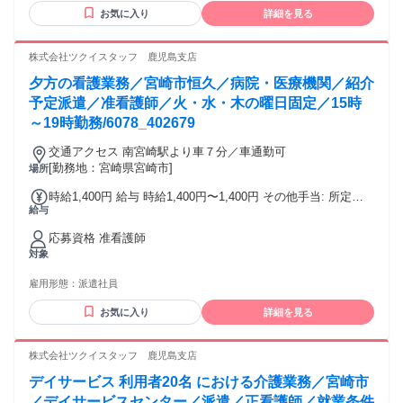
お気に入り
詳細を見る
株式会社ツクイスタッフ 鹿児島支店
夕方の看護業務／宮崎市恒久／病院・医療機関／紹介
予定派遣／准看護師／火・水・木の曜日固定／15時
～19時勤務/6078_402679
交通アクセス 南宮崎駅より車７分／車通勤可
[勤務地：宮崎県宮崎市]
場所
時給1,400円 給与 時給1,400円〜1,400円 その他手当: 所定外
給与
手当（時給25％割増） 深夜割増手当（時給25％割増） 年末年
始手当 給与詳細: 経験を考慮のうえ決定 昇給（前年度実績）:
応募資格 准看護師
あり：実績による 締日・支払日（支払い方法）: 月末締め・
対象
翌月15日支払い 銀行振込
雇用形態：
派遣社員
お気に入り
詳細を見る
株式会社ツクイスタッフ 鹿児島支店
デイサービス 利用者20名 における介護業務／宮崎市
／デイサービスセンター／派遣／正看護師／就業条件