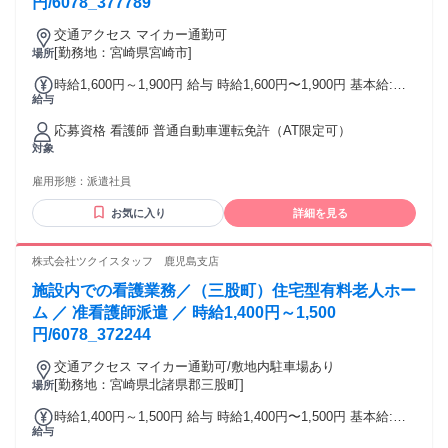
円/6078_377789
交通アクセス マイカー通勤可
[勤務地：宮崎県宮崎市]
場所
時給1,600円～1,900円 給与 時給1,600円〜1,900円 基本給:
給与
1,600円～1,900円 その他手当: 22:00～5:00は25%割増(休憩時
間除く) 夜勤手当別途6,000/回支給 所定外手当 年末年始手当
応募資格 看護師 普通自動車運転免許（AT限定可）
給与詳細: ※経験を考慮の上、面接後に決定 賞与（前年度実
対象
績）: 無し 昇給（前年度実績）: 当社規定による 締日・支払日
（支払い方法）: 月末締め・翌月15日支払い 銀行振込
雇用形態：
派遣社員
お気に入り
詳細を見る
株式会社ツクイスタッフ 鹿児島支店
施設内での看護業務／（三股町）住宅型有料老人ホー
ム ／ 准看護師派遣 ／ 時給1,400円～1,500
円/6078_372244
交通アクセス マイカー通勤可/敷地内駐車場あり
[勤務地：宮崎県北諸県郡三股町]
場所
時給1,400円～1,500円 給与 時給1,400円〜1,500円 基本給:
給与
1,400円～1,500円(時給 准看護師) その他手当: 22:00～5:00は