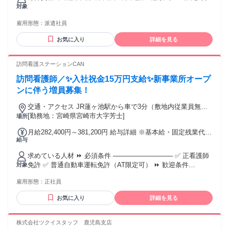
（支払い方法）: 月末締め・翌月15日支払い 銀行振込
対象
雇用形態：
派遣社員
お気に入り
詳細を見る
訪問看護ステーションCAN
訪問看護師／✨入社祝金15万円支給✨新事業所オープ
ンに伴う増員募集！
交通・アクセス JR蓮ヶ池駅から車で3分（敷地内従業員無料
駐車場有）
[勤務地：宮崎県宮崎市大字芳士]
場所
月給282,400円～381,200円 給与詳細 ※基本給・固定残業代・
給与
一律手当の総額 基本給：月給 22万8000円 〜 30万8000円 固
定残業代：あり 1ヶ月あたり3万9400円 〜 5万3200円（固定残
求めている人材 ⏩ 必須条件 ───────────── ✅ 正看護師
業時間：1ヶ月あたり20時間） 固定残業時間を超えた勤務時
免許 ✅ 普通自動車運転免許（AT限定可） ⏩ 歓迎条件
対象
間については別途残業代を支給する 【一律手当】 全員に一律
───────────── ✅ 病棟・クリニック等での看護の実務経
で支払われる通勤・皆勤・家族手当金額：あり 1ヶ月あたり1
雇用形態：
正社員
験（訪問看護は未経験・ブランクOK） ✅ ワード・エクセル
万5000円 〜 2万円 全員に一律で支払われるその他手当金額：
の基本操作 訪問看護が未経験の方も、ブランクがある方も大
あり ✅一律手当の補足です。 資格手当：1万円〜1.5万円 職務
お気に入り
詳細を見る
歓迎です。 先輩がマンツーマンで同行し、 独り立ちまで丁寧
手当：5000円 ✅その他手当 オンコール手当：平日2,000円/回
にサポートしますので、 はじめての在宅看護でも、 久しぶり
土日3,000円/回 月１０回程度の勤務見込みで2万円〜2.5万円
の復職でも安心して チャレンジいただけます。 慣れるまでは
株式会社ツクイスタッフ 鹿児島支店
の手当として支給中