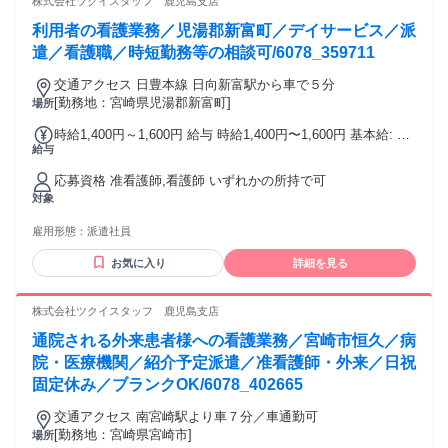
株式会社ツクイスタッフ 鹿児島支店
利用者の看護業務／児湯郡新富町／デイサービス／派
遣／看護職／時短勤務等の相談可/6078_359711
交通アクセス 日豊本線 日向新富駅から車で５分
[勤務地：宮崎県児湯郡新富町]
場所
時給1,400円～1,600円 給与 時給1,400円〜1,600円 基本給: 准
給与
看護師：1,400円～ 正看護師：～1,600円 その他手当: 所定外
手当(25%割増) 年末年始手当 給与詳細: 経験を考慮の上決定
応募資格 准看護師,看護師 いずれかの所持で可
昇給（前年度実績）: あり：実績による 締日・支払日（支払
対象
い方法）: 月末締め・翌月15日支払い 銀行振込
雇用形態：
派遣社員
お気に入り
詳細を見る
株式会社ツクイスタッフ 鹿児島支店
通院される外来患者様への看護業務／宮崎市恒久／病
院・医療機関／紹介予定派遣／准看護師・外来／日祝
固定休み／ブランクOK/6078_402665
交通アクセス 南宮崎駅より車７分／車通勤可
[勤務地：宮崎県宮崎市]
場所