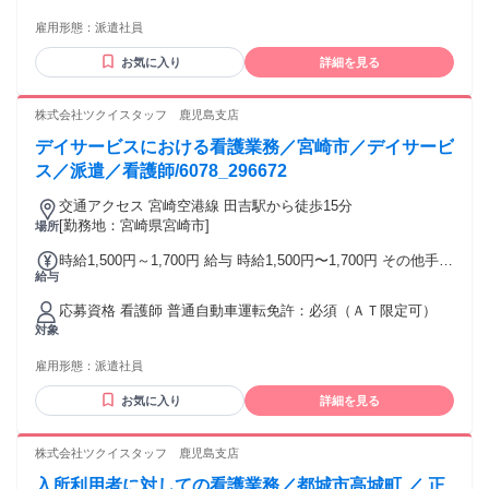
め・翌15日払い 銀行振込
雇用形態：
派遣社員
お気に入り
詳細を見る
株式会社ツクイスタッフ 鹿児島支店
デイサービスにおける看護業務／宮崎市／デイサービ
ス／派遣／看護師/6078_296672
交通アクセス 宮崎空港線 田吉駅から徒歩15分
[勤務地：宮崎県宮崎市]
場所
時給1,500円～1,700円 給与 時給1,500円〜1,700円 その他手
給与
当: 所定外手当（時給25％割増） 年末年始手当 給与詳細: 経
験を考慮の上決定 昇給（前年度実績）: あり：実績による 締
応募資格 看護師 普通自動車運転免許：必須（ＡＴ限定可）
日・支払日（支払い方法）: 月末締め・翌月15日支払い 銀行
対象
振込
雇用形態：
派遣社員
お気に入り
詳細を見る
株式会社ツクイスタッフ 鹿児島支店
入所利用者に対しての看護業務／都城市高城町 ／ 正