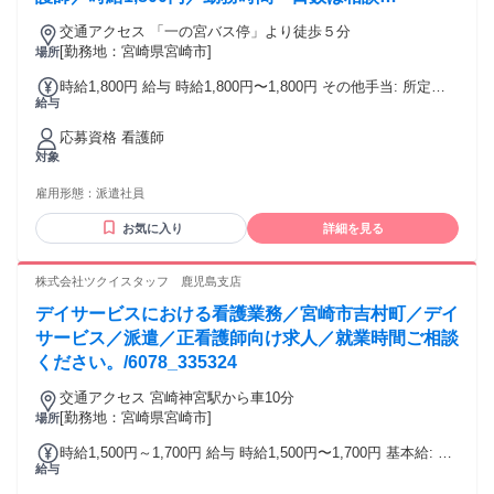
可/6078_371676
交通アクセス 「一の宮バス停」より徒歩５分
[勤務地：宮崎県宮崎市]
場所
時給1,800円 給与 時給1,800円〜1,800円 その他手当: 所定外
給与
手当（時給25％割増） 年末年始手当 昇給（前年度実績）: あ
り：実績による 締日・支払日（支払い方法）: 月末締め・翌
応募資格 看護師
月15日 銀行振込
対象
雇用形態：
派遣社員
お気に入り
詳細を見る
株式会社ツクイスタッフ 鹿児島支店
デイサービスにおける看護業務／宮崎市吉村町／デイ
サービス／派遣／正看護師向け求人／就業時間ご相談
ください。/6078_335324
交通アクセス 宮崎神宮駅から車10分
[勤務地：宮崎県宮崎市]
場所
時給1,500円～1,700円 給与 時給1,500円〜1,700円 基本給: 正
給与
看護師:1,500円～1,700円 その他手当: 所定外手当（時給25％
割増） 年末年始手当 給与詳細: 経験を考慮の上決定 昇給（前