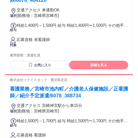
み/6078_404126
交通アクセス 車通勤OK
[勤務地：宮崎県宮崎市]
場所
時給1,400円～1,500円 給与 時給1,400円〜1,500円 その他手
給与
当: 深夜手当（時給25％割増） 所定外手当（時給25％割増）
年末年始手当 給与詳細: 経験を考慮の上決定 締日・支払日
応募資格 准看護師
（支払い方法）: 月末締め・翌月15日支払い 銀行振込
対象
雇用形態：
派遣社員
お気に入り
詳細を見る
株式会社ツクイスタッフ 鹿児島支店
看護業務／宮崎市池内町／介護老人保健施設／正看護
師／紹介予定派遣/6078_388734
交通アクセス 宮崎神宮駅から車15分
[勤務地：宮崎県宮崎市]
場所
時給1,500円～1,700円 給与 時給1,500円〜1,700円 その他手
給与
当: 夜勤手当 6,000円/回 深夜手当（時給25％割増） 所定外手
当（時給25％割増） 年末年始手当 給与詳細: 経験を考慮の上
応募資格 看護師
決定 締日・支払日（支払い方法）: 月末締め・翌月15日支払