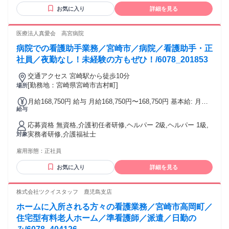
お気に入り
詳細を見る
医療法人真愛会 高宮病院
病院での看護助手業務／宮崎市／病院／看護助手・正
社員／夜勤なし！未経験の方もぜひ！/6078_201853
交通アクセス 宮崎駅から徒歩10分
[勤務地：宮崎県宮崎市吉村町]
場所
月給168,750円 給与 月給168,750円〜168,750円 基本給: 月給
給与
150,000円 固定手当: 調整手当 11,250円 精勤手当 7,500円 そ
の他手当: ・住宅手当 ・扶養手当 給与詳細: ※経験を考慮の
応募資格 無資格,介護初任者研修,ヘルパー 2級,ヘルパー 1級,
上、面接後に決定 賞与（前年度実績）: 年２回・計3.00ヶ月分
実務者研修,介護福祉士
対象
昇給（前年度実績）: 1月あたり1,500円～1,500円（前年度実
績） 締日・支払日（支払い方法）: 月末締め・月末支払い 銀
雇用形態：
正社員
行振込
お気に入り
詳細を見る
株式会社ツクイスタッフ 鹿児島支店
ホームに入所される方々の看護業務／宮崎市高岡町／
住宅型有料老人ホーム／準看護師／派遣／日勤の