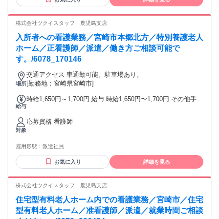
株式会社ツクイスタッフ 鹿児島支店
入所者への看護業務／宮崎市本郷北方／特別養護老人
ホーム／正看護師／派遣／働き方ご相談可能で
す。/6078_170146
交通アクセス 車通勤可能。駐車場あり。
[勤務地：宮崎県宮崎市]
場所
時給1,650円～1,700円 給与 時給1,650円〜1,700円 その他手
給与
当: 所定外手当（時給25％割増） 年末年始手当 給与詳細: 経
験を考慮の上決定 昇給（前年度実績）: あり：実績による 締
応募資格 看護師
日・支払日（支払い方法）: 月末締め・翌月15日支払い 銀行
対象
振込
雇用形態：
派遣社員
お気に入り
詳細を見る
株式会社ツクイスタッフ 鹿児島支店
住宅型有料老人ホーム内での看護業務／宮崎市／住宅
型有料老人ホーム／准看護師／派遣／就業時間ご相談