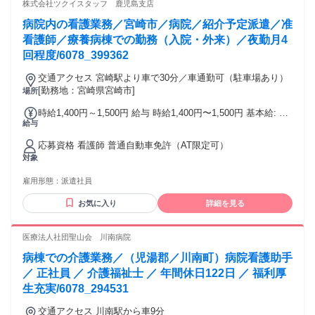
株式会社ツクイスタッフ 鹿児島支店
病院内の看護業務／宮崎市／病院／紹介予定派遣／准
看護師／療養病棟での勤務（入院・外来）／夜勤月4
回程度/6078_399362
交通アクセス 宮崎駅より車で30分／車通勤可（駐車場あり）
[勤務地：宮崎県宮崎市]
場所
時給1,400円～1,500円 給与 時給1,400円〜1,500円 基本給: 准
給与
看護師：1,400円～1,500円 その他手当: 所定外手当（時給
25％割増） 深夜割増手当（時給25％割増） 年末年始手当 夜
応募資格 看護師 普通自動車免許（AT限定可）
勤手当6,000円/回 給与詳細: 経験を考慮のうえ決定 賞与（前
対象
年度実績）: 無し 昇給（前年度実績）: 無し 締日・支払日（支
払い方法）: 月末締め・翌月15日支払い 銀行振込
雇用形態：
派遣社員
お気に入り
詳細を見る
医療法人社団聖山会 川南病院
病棟での介護業務／（児湯郡／川南町）病院看護助手
／ 正社員 ／ 介護福祉士 ／ 年間休日122日 ／ 福利厚
生充実/6078_294531
交通アクセス 川南駅から車9分