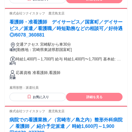
株式会社ツクイスタッフ 鹿児島支店
看護師・准看護師 デイサービス／国富町／デイサー
ビス／派遣／看護職／時短勤務などの相談可／好待遇
◎/6078_360881
交通アクセス 宮崎駅から車30分
[勤務地：宮崎県東諸県郡国富町]
場所
時給1,400円～1,700円 給与 時給1,400円〜1,700円 基本給: 准
給与
看護師：1,400円～1,500円 正看護師：1,500円～1,700円 その
他手当: 所定外手当(時給25%割増) 年末年始手当 給与詳細: 経
応募資格 准看護師,看護師
験を考慮の上決定 昇給（前年度実績）: あり：当社規定によ
対象
る 締日・支払日（支払い方法）: 月末締め・翌月15日支払い
銀行振込
雇用形態：
派遣社員
お気に入り
詳細を見る
株式会社ツクイスタッフ 鹿児島支店
病院での看護業務／（宮崎市／島之内）整形外科病院
／ 看護師 ／ 紹介予定派遣 ／ 時給1,600円～1,900