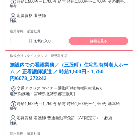
時給1,500円～1,700円 給与 時給1,500円〜1,700円 その他手
給与
当: 所定外手当(25%) 年末年始手当 給与詳細: 経験を考慮の上
決定 昇給（前年度実績）: あり：実績による 締日・支払日
応募資格 看護師
（支払い方法）: 月末締め・翌月15日支払い 銀行振込
対象
雇用形態：
派遣社員
お気に入り
詳細を見る
株式会社ツクイスタッフ 鹿児島支店
施設内での看護業務／（三股町）住宅型有料老人ホー
ム ／ 正看護師派遣 ／ 時給1,500円～1,750
円/6078_372242
交通アクセス マイカー通勤可/敷地内駐車場あり
[勤務地：宮崎県北諸県郡三股町]
場所
時給1,500円～1,750円 給与 時給1,500円〜1,750円 基本給:
給与
1,500円～1,750円(時給 正看護師) その他手当: 22:00～5:00は
25%割増(休憩時間除く) 夜勤手当別途6,000円/回支給 所定外
応募資格 看護師 普通自動車免許（AT限定可）：必須
手当 年末年始手当 給与詳細: 経験を考慮の上決定 賞与（前年
対象
度実績）: 無し 昇給（前年度実績）: あり：会社規定による 締
日・支払日（支払い方法）: 月末締め・翌月15日支払い 銀行
雇用形態：
派遣社員
振込