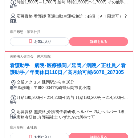
時給1,500円～1,700円 給与 時給1,500円〜1,700円 その他手
給与
当: 所定外手当（時給25％割増） 年末年始手当 締日・支払日
（支払い方法）: 月末締め・翌月15日払い 銀行振込
応募資格 看護師 普通自動車運転免許：必須（ＡＴ限定可） ?
対象
雇用形態：
派遣社員
お気に入り
詳細を見る
医療法人健寿会 黒木病院
看護助手 病院･医療機関／延岡／病院／正社員／看
護助手／年間休日110日／高月給可能/6078_287305
交通アクセス 延岡駅から車10分
[勤務地：〒882-0041宮崎県延岡市北小路]
場所
月給190,200円～214,200円 給与 月給190,200円〜214,200円
給与
基本給: 月給 153,400円～177,400円 固定手当: 職務手当
14,000円 その他手当: ＊準夜勤手当２，５００円／回 ＊深夜
応募資格 無資格,介護初任者研修,ヘルパー 2級,ヘルパー 1級,
勤手当 （４）勤務：３，３００円／回 （５）勤務：５，７０
実務者研修,介護福祉士 いずれかの所持で可
対象
０円／回 給与詳細: 月給には(5)の夜勤4回分の手当を想定して
おります。 賞与（前年度実績）: 年2回 計 2.60ヶ月分 昇給
雇用形態：
正社員
（前年度実績）: 1月あたり0円～1,600円 締日・支払日（支払
い方法）: 15日締め・当月25日支払い 銀行振込
お気に入り
詳細を見る