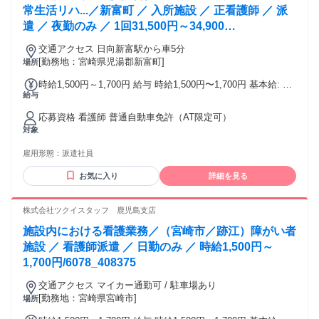
常生活リハ...／新富町 ／ 入所施設 ／ 正看護師 ／ 派
遣 ／ 夜勤のみ ／ 1回31,500円～34,900
円/6078_379475
交通アクセス 日向新富駅から車5分
[勤務地：宮崎県児湯郡新富町]
場所
時給1,500円～1,700円 給与 時給1,500円〜1,700円 基本給: 夜
給与
勤１回：31,500円～34,900円 固定手当: 夜勤手当：6,000円/回
その他手当: 所定外手当(時給25%割増) 深夜割増手当(時給25%
応募資格 看護師 普通自動車免許（AT限定可）
割増) 年末年始手当 賞与（前年度実績）: 無し 昇給（前年度実
対象
績）: 無し 締日・支払日（支払い方法）: 月末締め・翌月15日
支払い 銀行振込
雇用形態：
派遣社員
お気に入り
詳細を見る
株式会社ツクイスタッフ 鹿児島支店
施設内における看護業務／（宮崎市／跡江）障がい者
施設 ／ 看護師派遣 ／ 日勤のみ ／ 時給1,500円～
1,700円/6078_408375
交通アクセス マイカー通勤可 / 駐車場あり
[勤務地：宮崎県宮崎市]
場所