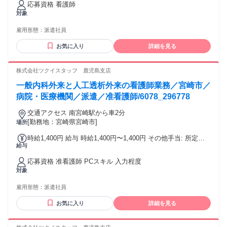
応募資格 看護師
年度実績）: あり：実績により 締日・支払日（支払い方法）:
対象
月末締め・翌月15日支払い 銀行振込
雇用形態：
派遣社員
お気に入り
詳細を見る
株式会社ツクイスタッフ 鹿児島支店
一般内科外来と人工透析外来の看護師業務／宮崎市／
病院・医療機関／派遣／准看護師/6078_296778
交通アクセス 南宮崎駅から車2分
[勤務地：宮崎県宮崎市]
場所
時給1,400円 給与 時給1,400円〜1,400円 その他手当: 所定外
給与
手当（時給25％割増） 年末年始手当 給与詳細: 経験を考慮の
上決定 昇給（前年度実績）: あり：実績による 締日・支払日
応募資格 准看護師 PCスキル 入力程度
（支払い方法）: 月末締め・翌月15日支払い 銀行振込
対象
雇用形態：
派遣社員
お気に入り
詳細を見る