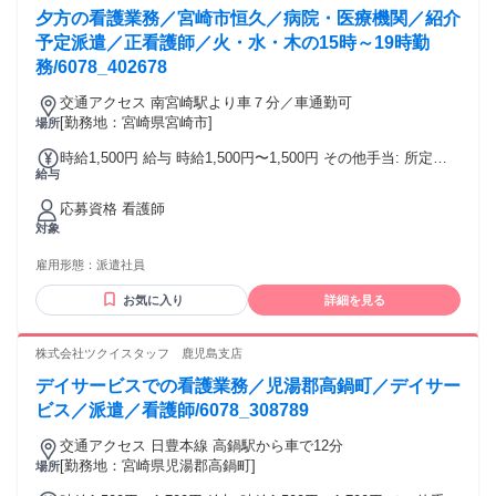
オンコール対応をしない 期間がありますので、 ご自身のペー
夕方の看護業務／宮崎市恒久／病院・医療機関／紹介
スで戻っていただけます。 『病棟から在宅へ、看護の幅を広
げたい方』 『子育てや介護が一段落し、そろそろ現場に戻り
予定派遣／正看護師／火・水・木の15時～19時勤
たい方』 『訪問看護でしっかり経験を積みたい方』 『やりが
務/6078_402678
いを感じながら働きたい方』 『チームで支え合う環境で働き
たい方』におすすめです。 定年65歳まで腰を据えて長く働け
交通アクセス 南宮崎駅より車７分／車通勤可
ます。年齢は定年（65歳）を上限とするため64歳以下の方を
[勤務地：宮崎県宮崎市]
場所
募集します。
時給1,500円 給与 時給1,500円〜1,500円 その他手当: 所定外
給与
手当（時給25％割増） 深夜割増手当（時給25％割増） 年末年
始手当 給与詳細: 経験を考慮のうえ決定 昇給（前年度実績）:
応募資格 看護師
あり：実績による 締日・支払日（支払い方法）: 月末締め・
対象
翌月15日支払い 銀行振込
雇用形態：
派遣社員
お気に入り
詳細を見る
株式会社ツクイスタッフ 鹿児島支店
デイサービスでの看護業務／児湯郡高鍋町／デイサー
ビス／派遣／看護師/6078_308789
交通アクセス 日豊本線 高鍋駅から車で12分
[勤務地：宮崎県児湯郡高鍋町]
場所