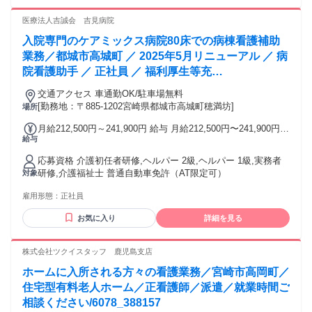
医療法人吉誠会 吉見病院
入院専門のケアミックス病院80床での病棟看護補助
業務／都城市高城町 ／ 2025年5月リニューアル ／ 病
院看護助手 ／ 正社員 ／ 福利厚生等充
実/6078_101867
交通アクセス 車通勤OK/駐車場無料
[勤務地：〒885-1202宮崎県都城市高城町穂満坊]
場所
月給212,500円～241,900円 給与 月給212,500円〜241,900円
給与
基本給: 155,500円～168,700円 固定手当: 諸手当：28,500円～
35,200円 その他手当: ・準夜手当：4,000円/回（月3回～4回）
応募資格 介護初任者研修,ヘルパー 2級,ヘルパー 1級,実務者
・深夜手当：5,500円/回（月3回～4回） 給与詳細: 経験・能
研修,介護福祉士 普通自動車免許（AT限定可）
対象
力・資格によって調整 総支給は準夜勤・深夜勤をそれぞれ月3
回～4回入った場合の手当を含む 賞与（前年度実績）: 計2.70
雇用形態：
正社員
ヶ月分/年2回 昇給（前年度実績）: 月～5,000円 締日・支払日
（支払い方法）: 20日締め・当月25日支払い 銀行振込
お気に入り
詳細を見る
株式会社ツクイスタッフ 鹿児島支店
ホームに入所される方々の看護業務／宮崎市高岡町／
住宅型有料老人ホーム／正看護師／派遣／就業時間ご
相談ください/6078_388157