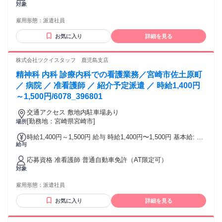
対象
い 銀行振込
雇用形態：
派遣社員
お気に入り
詳細を見る
株式会社ツクイスタッフ 鹿児島支店
精神科 内科 診療内科での看護業務／宮崎市佐土原町
／ 病院 ／ 准看護師 ／ 紹介予定派遣 ／ 時給1,400円
～1,500円/6078_396801
交通アクセス 敷地内駐車場あり
[勤務地：宮崎県宮崎市]
場所
時給1,400円～1,500円 給与 時給1,400円〜1,500円 基本給: 准
給与
看護師：1,400円～1,500円 その他手当: 年末年始手当 時間外
手当 夜勤手当：6,000円/回 賞与（前年度実績）: 無し 昇給
応募資格 准看護師 普通自動車免許（AT限定可）
（前年度実績）: 無し 締日・支払日（支払い方法）: 月末締
対象
め・翌15日払い 銀行振込
雇用形態：
派遣社員
お気に入り
詳細を見る