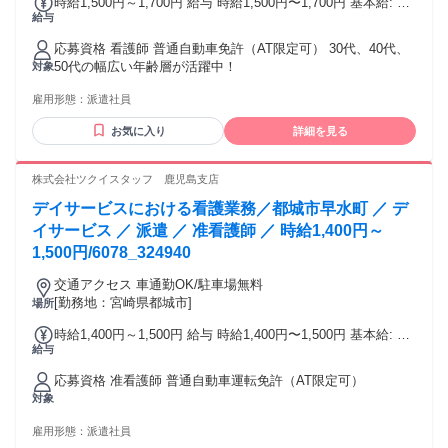
時給1,500円～1,700円 給与 時給1,500円〜1,700円 基本給: 看
給与
護師：1,500円～1,700円 その他手当: 時間外手当 年末年始手
当 夜勤手当6,000円/回 賞与（前年度実績）: 無し 昇給（前年
応募資格 看護師 普通自動車免許（AT限定可） 30代、40代、
度実績）: 無し 締日・支払日（支払い方法）: 末締め・翌15日
50代の幅広い年齢層が活躍中！
対象
支払い 銀行振込
雇用形態：
派遣社員
お気に入り
詳細を見る
株式会社ツクイスタッフ 鹿児島支店
デイサービスにおける看護業務／都城市早水町 ／ デ
イサービス ／ 派遣 ／ 准看護師 ／ 時給1,400円～
1,500円/6078_324940
交通アクセス 車通勤OK/駐車場無料
[勤務地：宮崎県都城市]
場所
時給1,400円～1,500円 給与 時給1,400円〜1,500円 基本給: 准
給与
看護師：1,400円～1,500円 その他手当: 所定外手当 年末年始
手当 給与詳細: 経験を考慮の上決定 賞与（前年度実績）: 無し
応募資格 准看護師 普通自動車運転免許（AT限定可）
昇給（前年度実績）: あり：実績による 締日・支払日（支払
対象
い方法）: 月末締め・翌月15日支払い 銀行振込
雇用形態：
派遣社員