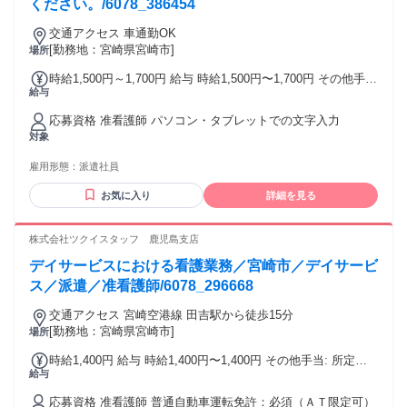
ください。/6078_386454
交通アクセス 車通勤OK
[勤務地：宮崎県宮崎市]
場所
時給1,500円～1,700円 給与 時給1,500円〜1,700円 その他手
給与
当: 夜勤手当 6,000円/回 深夜手当（時給25％割増） 所定外手
当（時給25％割増） 年末年始手当 給与詳細: 経験を考慮の上
応募資格 准看護師 パソコン・タブレットでの文字入力
決定 締日・支払日（支払い方法）: 月末締め・翌月15日支払
対象
い 銀行振込
雇用形態：
派遣社員
お気に入り
詳細を見る
株式会社ツクイスタッフ 鹿児島支店
デイサービスにおける看護業務／宮崎市／デイサービ
ス／派遣／准看護師/6078_296668
交通アクセス 宮崎空港線 田吉駅から徒歩15分
[勤務地：宮崎県宮崎市]
場所
時給1,400円 給与 時給1,400円〜1,400円 その他手当: 所定外
給与
手当（時給25％割増） 年末年始手当 給与詳細: 経験を考慮の
上決定 昇給（前年度実績）: あり：実績による 締日・支払日
応募資格 准看護師 普通自動車運転免許：必須（ＡＴ限定可）