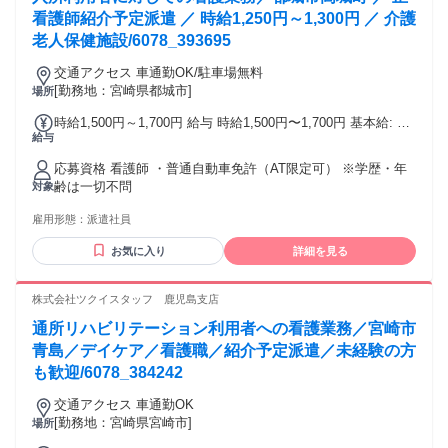
看護師紹介予定派遣 ／ 時給1,250円～1,300円 ／ 介護
老人保健施設/6078_393695
交通アクセス 車通勤OK/駐車場無料
[勤務地：宮崎県都城市]
場所
時給1,500円～1,700円 給与 時給1,500円〜1,700円 基本給: 正
給与
看護師：1,500円～1,700円 その他手当: 年末年始手当 夜勤手
当（22時～5時の間は25%増） 夜勤手当：6,000円/回 賞与
応募資格 看護師 ・普通自動車免許（AT限定可） ※学歴・年
（前年度実績）: 無し 昇給（前年度実績）: 無し 締日・支払日
齢は一切不問
対象
（支払い方法）: 末締め・翌15日支払い 銀行振込
雇用形態：
派遣社員
お気に入り
詳細を見る
株式会社ツクイスタッフ 鹿児島支店
通所リハビリテーション利用者への看護業務／宮崎市
青島／デイケア／看護職／紹介予定派遣／未経験の方
も歓迎/6078_384242
交通アクセス 車通勤OK
[勤務地：宮崎県宮崎市]
場所