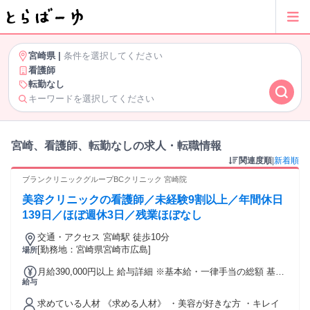
宮崎県
|
条件を選択してください
看護師
転勤なし
キーワードを選択してください
宮崎、看護師、転勤なしの求人・転職情報
関連度順
|
新着順
ブランクリニックグループBCクリニック 宮崎院
美容クリニックの看護師／未経験9割以上／年間休日
139日／ほぼ週休3日／残業ほぼなし
交通・アクセス 宮崎駅 徒歩10分
[勤務地：宮崎県宮崎市広島]
場所
月給390,000円以上 給与詳細 ※基本給・一律手当の総額 基本
給与
給：月給 23万円 〜 固定残業代：なし 【一律手当】 全員に一
律で支払われる通勤・皆勤・家族手当金額：あり 全員に一律
求めている人材 《求める人材》 ・美容が好きな方 ・キレイ
で支払われるその他手当金額：あり 1ヶ月あたり16万円 基本