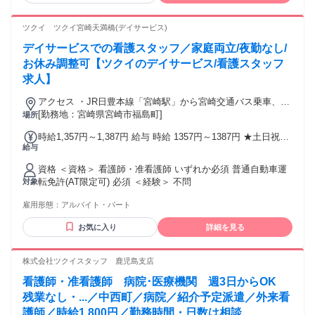
───────────── ブランクのある方、訪問看護が初めての
方も大歓迎です。先輩がマンツーマンで同行し、独り立ちま
ツクイ ツクイ宮崎天満橋(デイサービス)
で丁寧にサポートします。「フルタイムは難しいけれど、自
デイサービスでの看護スタッフ／家庭両立/夜勤なし/
分のペースで看護を続けたい」という方に、週2日〜・午前の
みから始められる働き方をご用意しています。
お休み調整可【ツクイのデイサービス/看護スタッフ
求人】
アクセス ・JR日豊本線「宮崎駅」から宮崎交通バス乗車、
「病院下」下車徒歩約1分
[勤務地：宮崎県宮崎市福島町]
場所
時給1,357円～1,387円 給与 時給 1357円～1387円 ★土日祝日
給与
は時給100円アップ！ 交通費：交通費支給 交通費規定支給
（実費/月5万円まで）
資格 ＜資格＞ 看護師・准看護師 いずれか必須 普通自動車運
転免許(AT限定可) 必須 ＜経験＞ 不問
対象
雇用形態：
アルバイト・パート
お気に入り
詳細を見る
株式会社ツクイスタッフ 鹿児島支店
看護師・准看護師 病院･医療機関 週3日からOK
残業なし・...／中西町／病院／紹介予定派遣／外来看
護師／時給1,800円／勤務時間・日数は相談