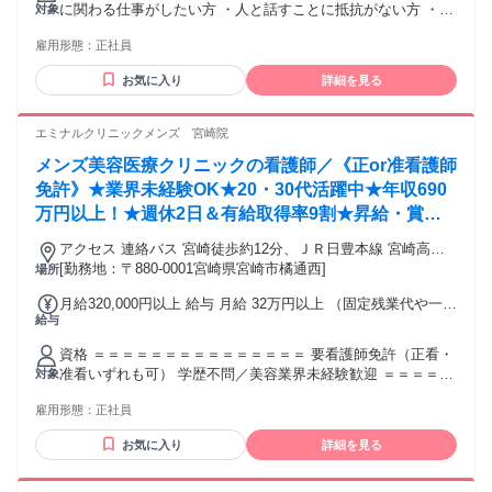
に関わる仕事がしたい方 ・人と話すことに抵抗がない方 ・丁
対象
給23万円＋技能手当13万円+地域手当1万円＋業績手当2万円
寧な接客ができる方 ・未経験から学びたい方 ・コツコツ成長
合計月給39万円は毎月必ず支払われる給与 上記に通勤手当等
雇用形態：
正社員
したい方 ・チームワークを大切にできる方 《こんな方におす
支給あり。
すめ》 ・美容看護師に挑戦したい方 ・美容業界に興味がある
お気に入り
詳細を見る
方 ・安定したクリニックで働きたい方 ・プライベートも大切
にしたい方 未経験の方大歓迎。 接客経験や美容クリニックで
の勤務経験がある方は活かせます。
エミナルクリニックメンズ 宮崎院
メンズ美容医療クリニックの看護師／《正or准看護師
免許》★業界未経験OK★20・30代活躍中★年収690
万円以上！★週休2日＆有給取得率9割★昇給・賞与
あり
アクセス 連絡バス 宮崎徒歩約12分、ＪＲ日豊本線 宮崎高千
穂口(西口)徒歩約13分、ＪＲ日南線 南宮崎徒歩約33分
[勤務地：〒880-0001宮崎県宮崎市橘通西]
場所
月給320,000円以上 給与 月給 32万円以上 （固定残業代や一律
給与
手当を含む） 固定残業代：1ヶ月あたり4万3900円（固定残業
時間：23時間） 固定残業時間を超えた勤務時間については別
資格 ＝＝＝＝＝＝＝＝＝＝＝＝＝＝＝ 要看護師免許（正看・
途残業代を支給する 交通費：交通費支給
准看いずれも可） 学歴不問／美容業界未経験歓迎 ＝＝＝＝＝
対象
＝＝＝＝＝＝＝＝＝＝ 【意欲があれば、どなたでもキャリア
雇用形態：
正社員
アップに挑戦できる環境！】 ・店舗の売上やスタッフの モチ
ベーションを支えるリーダーを目指したい方 ・縁の下の力持
お気に入り
詳細を見る
ちとして チームを支える役割にやりがいを感じられる方 【こ
んな方におすすめ】 ・夜勤や宿直から卒業したい ・努力が正