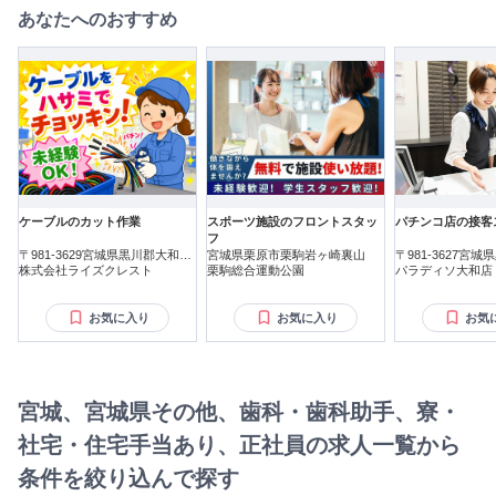
が発生するものではありません！ 試用・研修期間：3ヶ月 試
あなたへのおすすめ
用・研修期間の条件：本採用と同じ
ケーブルのカット作業
スポーツ施設のフロントスタッ
パチンコ店の接客
フ
〒981-3629宮城県黒川郡大和町
宮城県栗原市栗駒岩ヶ崎裏山
〒981-3627宮
テクノヒルズ
株式会社ライズクレスト
栗駒総合運動公園
吉岡東
パラディソ大和店
お気に入り
お気に入り
お気
宮城、宮城県その他、歯科・歯科助手、寮・
社宅・住宅手当あり、正社員の求人一覧から
条件を絞り込んで探す