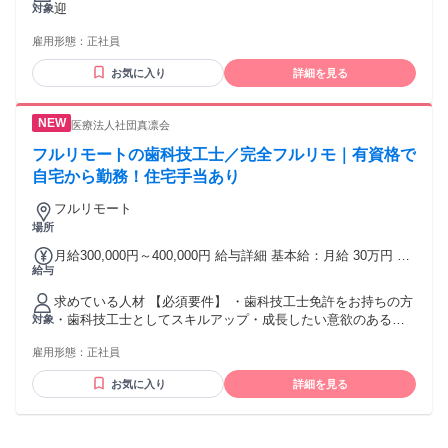
迎
対象
雇用形態：
正社員
お気に入り
詳細を見る
医療法人社団真凛会
フルリモートの歯科技工士／完全フルリモ｜有資格で
自宅から勤務！住宅手当あり
フルリモート
場所
月給300,000円～400,000円 給与詳細 基本給：月給 30万円 〜
給与
40万円 固定残業代：なし 【一律手当】 全員に一律で支払わ
れる通勤・皆勤・家族手当金額：あり 全員に一律で支払われ
求めている人材 【必須要件】 ・歯科技工士免許をお持ちの方
るその他手当金額：あり ■別途手当 ・住宅手当2万円（賃貸で
・歯科技工士としてスキルアップ・成長したい意欲のある方
対象
世帯主の場合／交通費との選択制） ・引越手当（不動産仲介
・オンラインでの患者説明・カウンセリング対応に抵抗がな
手数料無料） ■昇給あり（年1回） 試用期間あり（3か月～）
雇用形態：
正社員
い方 【歓迎要件】 ・マウスピース矯正、または一般歯科治療
試用期間終了後の給与変動はナシ。 給与は働き方、勤務形
に関する臨床経験をお持ちの方 ・医療広告、オンライン診療
態、経験・スキル等により決定いたします。 固定残業時間を
お気に入り
詳細を見る
に関する知識・興味のある方 ・副業・業務委託など柔軟な働
超過した場合は、別途法定通り支給。 給与額により、固定残
き方を希望される方 ・患者様の不安に寄り添い、信頼関係を
業手当の金額および時間数は異なります。 ※固定残業手当
築けるコミュニケーション力のある方
（15～25時間分）は目安であり、 毎月必ず当該時間数の残業