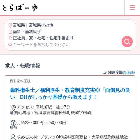
宮城県
|
宮城県その他
歯科・歯科助手
正社員、寮・社宅・住宅手当あり
キーワードを選択してください
求人・転職情報
関連度順
|
新着順
西村歯科医院
歯科衛生士／福利厚生・教育制度充実◎「面倒見の良
い」DHがしっかり基礎から教えます！
アクセス: 高城町駅 徒歩7分
[勤務地：宮城県宮城郡松島町磯崎字磯崎]
場所
月給230,000円～250,000円
給与
求める人材: ブランクOK/歯科医院勤務・大学病院勤務経験歓