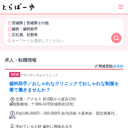
宮城県
|
宮城県その他
歯科・歯科助手
正社員、社割有
キーワードを選択してください
求人・転職情報
関連度順
|
新着順
アガペデンタルクリニック
歯科助手／おしゃれなクリニックでおしゃれな制服を
着て働きませんか？
交通・アクセス 岩沼駅から徒歩13分
[勤務地：〒989-2478宮城県岩沼市]
場所
月給196,000円～260,000円 給与詳細 ※基本給・固定残業代・
給与
一律手当の総額 基本給：月給 17万6000円 〜 23万円 固定残業
代：あり 1ヶ月あたり1万円 〜 1万円（固定残業時間：1ヶ月
求めている人材 歯科に興味ある方