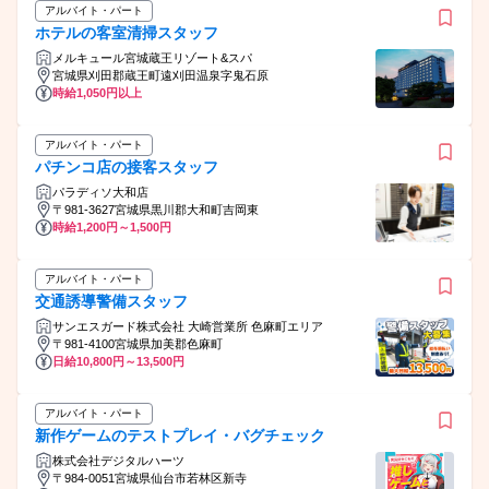
アルバイト・パート
ホテルの客室清掃スタッフ
メルキュール宮城蔵王リゾート&スパ
宮城県刈田郡蔵王町遠刈田温泉字鬼石原
時給1,050円以上
アルバイト・パート
パチンコ店の接客スタッフ
パラディソ大和店
〒981-3627宮城県黒川郡大和町吉岡東
時給1,200円～1,500円
アルバイト・パート
交通誘導警備スタッフ
サンエスガード株式会社 大崎営業所 色麻町エリア
〒981-4100宮城県加美郡色麻町
日給10,800円～13,500円
アルバイト・パート
新作ゲームのテストプレイ・バグチェック
株式会社デジタルハーツ
〒984-0051宮城県仙台市若林区新寺