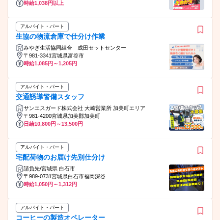
時給1,038円以上
アルバイト・パート
生協の物流倉庫で仕分け作業
みやぎ生活協同組合 成田セットセンター
〒981-3341宮城県富谷市
時給1,085円～1,205円
アルバイト・パート
交通誘導警備スタッフ
サンエスガード株式会社 大崎営業所 加美町エリア
〒981-4200宮城県加美郡加美町
日給10,800円～13,500円
アルバイト・パート
宅配荷物のお届け先別仕分け
請負先/宮城県 白石市
〒989-0731宮城県白石市福岡深谷
時給1,050円～1,312円
アルバイト・パート
コーヒーの製造オペレーター