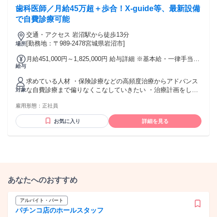
分）は目安であり、 毎月必ず当該時間数の残業が発生するも
歯科医師／月給45万超＋歩合！X-guide等、最新設備
のではありません！
で自費診療可能
交通・アクセス 岩沼駅から徒歩13分
[勤務地：〒989-2478宮城県岩沼市]
場所
月給451,000円～1,825,000円 給与詳細 ※基本給・一律手当の
給与
総額 基本給：月給 45万円 〜 180万円 固定残業代：なし 【一
律手当】 全員に一律で支払われる通勤・皆勤・家族手当金
求めている人材 ・保険診療などの高頻度治療からアドバンス
額：あり 1ヶ月あたり1000円 〜 2万5000円 全員に一律で支払
な自費診療まで偏りなくこなしていきたい ・治療計画をしっ
対象
われるその他手当金額：あり ・経験年数2年目から歩合あり
かり立てて患者のコンサルテーションを行い自費診療を行い
（総売上−基本給の5倍）×0.2+基本給 【例・基本給45万円の
雇用形態：
正社員
たい ・売上を自分の収入に反映してほしい ・セミナーなど積
場合】 総売上500万円 （500万−45万×5）×0.2＋45万＝100万
極的に学びたい そんなDr.をお待ちしております。
円 ※基本給の五倍の売り上げがない場合は基本給のみとなり
お気に入り
詳細を見る
ます。 ・経験年数に応じて基本給の昇給をします。 【例】
１年目 基本給45万円 ２年目 基本給55万円＋歩合 ３年目 基本
給60万円＋歩合 ４年目 基本給65万円＋歩合（パーセンテージ
アップ） ※４年目以降は要相談 ・通勤手当 あり ・昇給あり
・賞与なし ・セミナー補助あり 単発セミナー:年間３０万円
まで 年間セミナー：条件を満たした場合全額補助 ・試用期間
あなたへのおすすめ
3ヶ月（条件変更：基本給マイナス５万円、歩合なし） マイカ
ー通勤可（スタッフ用駐車場有） 雇用保険,労災保険,健康保
険,厚生年金 GW、夏季休暇、年末年始休暇 あり
アルバイト・パート
パチンコ店のホールスタッフ