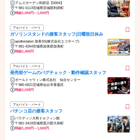
アムズガーデン利府店【0004】
〒981-0113宮城県宮城郡利府町
時給1,050円～1,500円
アルバイト・パート
ガソリンスタンドの接客スタッフ|日曜祝日休み
apollostation 加美SS(株式会社エコサーブ)
〒981-4264宮城県加美郡加美町
時給1,400円
アルバイト・パート
発売前ゲームのバグチェック・動作確認スタッフ
ポールトゥウィン株式会社 仙台センター
〒980-0021宮城県仙台市青葉区
時給1,038円
アルバイト・パート
パチンコ店の接客スタッフ
パラディソ大和ドルフィン館
〒981-3419宮城県黒川郡大和町
時給1,200円～1,500円