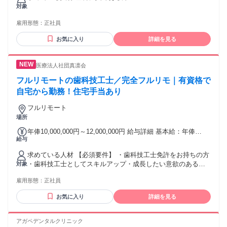
あたり5時間 〜 5時間） 固定残業時間を超えた勤務時間につ
対象
いては別途残業代を支給する 【一律手当】 全員に一律で支払
われる通勤・皆勤・家族手当金額：あり 1ヶ月あたり1万円 〜
雇用形態：
正社員
2万円 全員に一律で支払われるその他手当金額：なし 月給
176,000円〜230,000円 精勤手当 10000円 固定残業代 10000円
お気に入り
詳細を見る
（５時間分） 昇給制度 あり 賞与 あり 通勤手当 あり セミナ
ー補助 あり マイカー通勤可（スタッフ用駐車場有） 雇用保
険,労災保険,健康保険,厚生年金 夏季休暇 年末年始休暇 あり
医療法人社団真凛会
フルリモートの歯科技工士／完全フルリモ｜有資格で
自宅から勤務！住宅手当あり
フルリモート
場所
年俸10,000,000円～12,000,000円 給与詳細 基本給：年俸
給与
1000万円 〜 1200万円 固定残業代：なし 【一律手当】 全員に
一律で支払われる通勤・皆勤・家族手当金額：あり 全員に一
求めている人材 【必須要件】 ・歯科技工士免許をお持ちの方
律で支払われるその他手当金額：あり ■別途手当 ・歩合給あ
・歯科技工士としてスキルアップ・成長したい意欲のある方
対象
り（保険20%、自費25%） ・住宅手当2万円（賃貸で世帯主の
・オンラインでの患者説明・カウンセリング対応に抵抗がな
場合／交通費との選択制） ・引越手当（不動産仲介手数料無
雇用形態：
正社員
い方 【歓迎要件】 ・マウスピース矯正、または一般歯科治療
料） ■昇給あり（年1回） 試用期間あり（3か月～）試用期間
に関する臨床経験をお持ちの方 ・医療広告、オンライン診療
終了後の給与変動はナシ。 給与は働き方、勤務形態、経験・
お気に入り
詳細を見る
に関する知識・興味のある方 ・副業・業務委託など柔軟な働
スキル等により決定いたします。 固定残業時間を超過した場
き方を希望される方 ・患者様の不安に寄り添い、信頼関係を
合は、別途法定通り支給。 給与額により、固定残業手当の金
築けるコミュニケーション力のある方
アガペデンタルクリニック
額および時間数は異なります。 ※固定残業手当（15～25時間