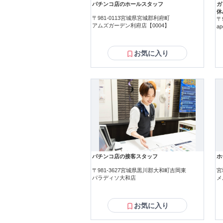
パチンコ店のホールスタッフ
ガ
休
〒981-0113宮城県宮城郡利府町
〒
アムズガーデン利府店【0004】
a
お気に入り
パチンコ店の接客スタッフ
ホ
〒981-3627宮城県黒川郡大和町吉岡東
宮
パラディソ大和店
メ
お気に入り