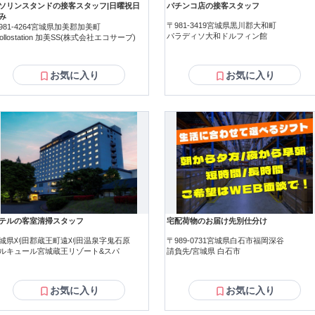
ソリンスタンドの接客スタッフ|日曜祝日
パチンコ店の接客スタッフ
み
〒981-3419宮城県黒川郡大和町
981-4264宮城県加美郡加美町
パラディソ大和ドルフィン館
pollostation 加美SS(株式会社エコサーブ)
お気に入り
お気に入り
テルの客室清掃スタッフ
宅配荷物のお届け先別仕分け
城県刈田郡蔵王町遠刈田温泉字鬼石原
〒989-0731宮城県白石市福岡深谷
ルキュール宮城蔵王リゾート&スパ
請負先/宮城県 白石市
お気に入り
お気に入り