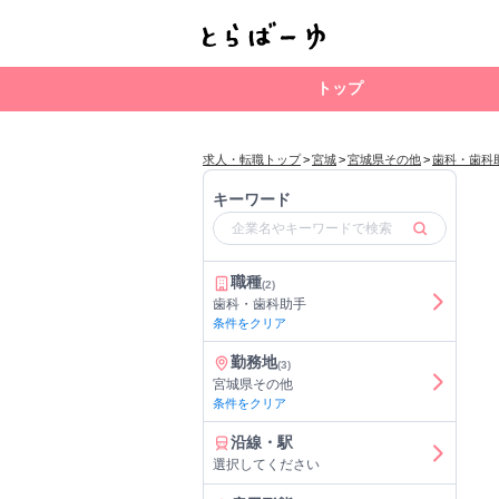
トップ
求人・転職トップ
>
宮城
>
宮城県その他
>
歯科・歯科
キーワード
職種
(2)
歯科・歯科助手
条件をクリア
勤務地
(3)
宮城県その他
条件をクリア
沿線・駅
選択してください