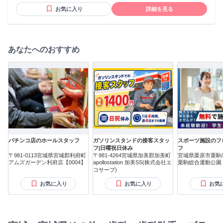
後復帰してくれる割合が多いのも、 当医院の特徴の一つで
お気に入り
詳細を見る
す。
あなたへのおすすめ
パチンコ店のホールスタッフ
ガソリンスタンドの接客スタッ
スポーツ施設のフ
フ|日曜祝日休み
フ
〒981-0113宮城県宮城郡利府町
〒981-4264宮城県加美郡加美町
宮城県栗原市栗駒
アムズガーデン利府店【0004】
apollostation 加美SS(株式会社エ
栗駒総合運動公園
コサーブ)
お気に入り
お気に入り
お気