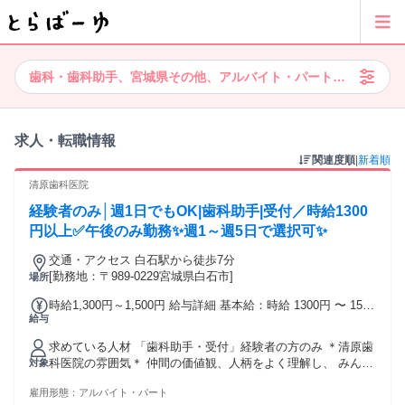
歯科・歯科助手、宮城県その他、アルバイト・パート、ブランクあ
求人・転職情報
関連度順
|
新着順
清原歯科医院
経験者のみ│週1日でもOK|歯科助手|受付／時給1300
円以上✅午後のみ勤務✨週1～週5日で選択可✨
交通・アクセス 白石駅から徒歩7分
[勤務地：〒989-0229宮城県白石市]
場所
時給1,300円～1,500円 給与詳細 基本給：時給 1300円 〜 1500
給与
円 ※土曜日は時給1400円～となります。 交通費全額支給（上
限なし） 勤務成績により特別手当の支給あり
求めている人材 「歯科助手・受付」経験者の方のみ ＊清原歯
科医院の雰囲気＊ 仲間の価値観、人柄をよく理解し、 みんな
対象
で助け合っている職場です。 長年在籍しているチームメンバ
雇用形態：
アルバイト・パート
ーも多く、 宮城県歯科医師会から表彰を受けております。 産