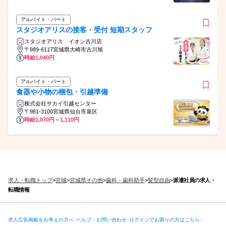
アルバイト・パート
スタジオアリスの接客・受付 短期スタッフ
スタジオアリス イオン古川店
〒989-6117宮城県大崎市古川旭
時給1,040円
アルバイト・パート
食器や小物の梱包・引越準備
株式会社サカイ引越センター
〒981-3100宮城県仙台市泉区
時給1,070円～1,110円
求人・転職トップ
>
宮城
>
宮城県その他
>
歯科・歯科助手
>
髪型自由
>
派遣社員の求人・
転職情報
求人広告掲載をお考えの方へ
ヘルプ・お問い合わせ
ログインでお困りの方はこちら