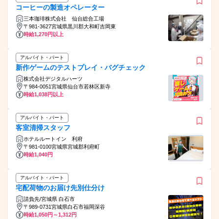
コーヒーの製造オペレーター
三本珈琲株式会社 仙台総合工場
〒981-3627宮城県黒川郡大和町吉岡東
時給1,270円以上
アルバイト・パート
新作ゲームのテストプレイ・バグチェック
株式会社デジタルハーツ
〒984-0051宮城県仙台市若林区新寺
時給1,038円以上
アルバイト・パート
客室清掃スタッフ
ホテルルートイン 利府
〒981-0100宮城県宮城郡利府町
時給1,040円
アルバイト・パート
宅配荷物のお届け先別仕分け
請負先/宮城県 白石市
〒989-0731宮城県白石市福岡深谷
時給1,050円～1,312円