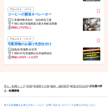
アルバイト・パート
コーヒーの製造オペレーター
三本珈琲株式会社 仙台総合工場
〒981-3627宮城県黒川郡大和町吉岡東
時給1,270円以上
アルバイト・パート
宅配荷物のお届け先別仕分け
請負先/宮城県 白石市
〒989-0731宮城県白石市福岡深谷
時給1,050円～1,312円
求人・転職トップ
>
宮城
>
宮城県その他
>
歯科・歯科助手
>
駅徒歩5分以内
>
正社員の求
人・転職情報
求人広告掲載をお考えの方へ
ヘルプ・お問い合わせ
ログインでお困りの方はこちら