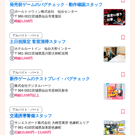
発売前ゲームのバグチェック・動作確認スタッフ
ポールトゥウィン株式会社 仙台センター
〒980-0021宮城県仙台市青葉区
時給1,038円
アルバイト・パート
土日祝限定 客室清掃スタッフ
ホテルルートイン 仙台大和インター
〒981-3621宮城県黒川郡大和町吉岡
時給1,040円
アルバイト・パート
新作ゲームのテストプレイ・バグチェック
株式会社デジタルハーツ
〒984-0051宮城県仙台市若林区新寺
時給1,038円以上
アルバイト・パート
交通誘導警備スタッフ
サンエスガード株式会社 大崎営業所 色麻町エリア
〒981-4100宮城県加美郡色麻町
日給10,800円～13,500円