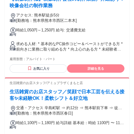
映像会社の制作業務
アクセス: 熊本駅徒歩5分
[勤務地：熊本県熊本市西区二本木]
場所
時給1,050円～1,250円 給与: 交通費支給
給与
求める人材: * 基本的なPC操作コピー＆ペーストができる方 *
前向きに業務に取り組める方 * 向上心のある方 * 未経験者歓
対象
迎 * 学歴不問 * 学生、フリーターさん歓迎！
雇用形態：
アルバイト・パート
お気に入り
詳細を見る
生活雑貨のお店スタッフ/アミュプラザくまもと店
生活雑貨のお店スタッフ／笑顔で日本工芸を伝える接
客✨未経験OK！柔軟シフト＆好立地
交通・アクセス 辛島町駅 ⇒ 約12分 ⇒ 熊本駅前下車 ⇒ 徒歩
約2分 ⇒「熊本駅」アミュプラザくまもと、各方面より熊本駅
[勤務地：熊本県熊本市西区春日]
場所
前下車 ⇒ 徒歩約3分 ⇒ 「熊本駅」アミュプラザくまもと
時給1,100円～1,180円 給与詳細 基本給：時給 1100円 〜 1180
給与
円 2025年10月より 時給が改定されました！ 年2回の給与改定
あり （人事考課制度による）