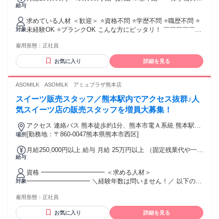
給与
額 基本給：月給 25万円 〜 40万円 固定残業代：なし 【一律
できる方 * 受講生の目標や努力に真剣に向き合い、責任感を
手当】 全員に一律で支払われる通勤・皆勤・家族手当金額：
持ってコーチングに取り組める方 * 多忙な社会人である受講
求めている人材 ＜歓迎＞ ⭐資格不問 ⭐学歴不問 ⭐職歴不問 ⭐
あり 1ヶ月あたり0円 〜 2万円 全員に一律で支払われるその他
生の方々の貴重な時間を大切にし、限られた時間の中で本当
未経験OK ⭐ブランクOK こんな方にピッタリ！ ￣￣￣￣￣￣
対象
手当金額：あり 1ヶ月あたり0円 〜 1万円 給与は経験を考慮し
に必要なサポートを提供できる方 * オンライン面談におい
￣￣￣￣￣￣￣￣￣￣￣￣ ⭐現場経験を活かして 新しいキャ
てご決定いたします ◆昇給：年1回 ◆賞与：年2回 ◆通勤⼿
て、受講生が話しやすい明るく前向きな雰囲気を作れる方 *
雇用形態：
正社員
リアを築きたい方 ⭐施工管理の資格取得に チャレンジしたい
当︓5000円〜1万円 ◆家族手当：5000円～1万円 ◆資格⼿
事務局やマネージャーとの連絡にも迅速に対応できる方 * 夜
方 ⭐未経験分野でも積極的に 学ぶ意欲のある方 ⭐充実した研
当︓5000円〜1万円
間・休日に勤務出来る方、特に歓迎です。 【応募
お気に入り
詳細を見る
修制度でスキルを 身につけたい方 ⭐施工管理の世界で 新たな
時のお願い】 * egniteは英語コーチングサービスですが、受講
スタートを切りたい方 施工管理の経験がなくても活躍できる
生様とは日本語でカウンセリングやチャット等のサポートを
環境をご用意しておりますので、 ぜひチャレンジしてみてく
ASOMILK ASOMILK アミュプラザ熊本店
行っています。そのため、日本語能力は必須です。 履歴
ださい！ 年齢の条件と理由：あり（例外事由1号・65歳未満
書・職務経歴書を含む応募書類は、すべて日本語でご提出く
スイーツ販売スタッフ／熊本駅内でアクセス抜群♪人
（定年65歳のため））
ださい。日本語以外で提出された応募書類は選考対象外とな
気スイーツ店の販売スタッフを増員大募集！
ります。 * egniteでは、受講生様を第一に考え、迅速で誠実な
コミュニケーションを大切にしています。この方針に共感し
アクセス 連絡バス 熊本徒歩約1分、熊本市電Ａ系統 熊本駅前
ていただける方のみご応募ください。
徒歩約1分、ＪＲ鹿児島本線 熊本白川口徒歩約2分
[勤務地：〒860-0047熊本県熊本市西区]
場所
月給250,000円以上 給与 月給 25万円以上 （固定残業代や一律
給与
手当を含む） 固定残業代：1ヶ月あたり4万900円（固定残業
時間：30時間） 固定残業時間を超えた勤務時間については別
資格 ━━━━━━━━━━ ＜求める人材＞
途残業代を支給する 22万9900円 (固定残業代4万900円＋一律
━━━━━━━━━━ ＼経験年数は問いません！／ 以下のい
対象
手当9000円含む ※いづれも30h分/超過分は別途) 20万円 (残業
ずれかの経験を お持ちの方は歓迎！！ ◆居酒屋・レストラン
なし)
雇用形態：
正社員
など、飲食店での勤務経験 ◆接客・販売・サービス業の経験
◆飲食・サービス業でのマネジメント経験 ◆店長・店長候補
お気に入り
詳細を見る
として研修を受けた経験 こんな方に向いてます♪ ￣￣V￣￣￣