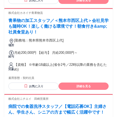
お気に入り
詳細を見る
＊職務手当 ＊役職手当 ＊住宅手当 ＊家族手当 ＊保育手当(満
3歳まで) ＊食事手当 ※各規定あり
株式会社カネイチ青果物流
青果物の加工スタッフ／＜熊本市西区上代＞会社見学
も随時OK！楽しく働ける環境です！朝食付き&amp;
社員食堂あり！
[勤務地：熊本県熊本市西区上代]
場所
月給200,000円 【給与】 月給200,000円～
給与
【資格】 ※年齢18歳以上(省令2号／22時以降の業務を含むた
め)
対象
雇用形態：
契約社員
お気に入り
詳細を見る
株式会社ニチエイ 田崎営業所
病院での食器洗浄スタッフ／【電話応募OK】主婦さ
ん、学生さん、シニアの方まで幅広く活躍中です！