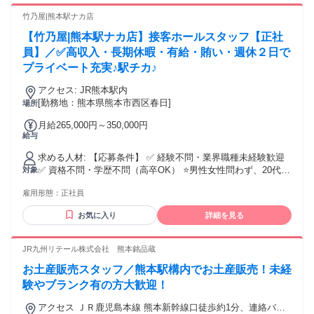
育課程を履修しており、大学で教育に関する科目（合計4単
位）を履修しており、臨床経験３年以上の方。 ①か②を満た
竹乃屋|熊本駅ナカ店
す方。 ③看護教員養成講習会の受講を希望する方。（当校入
【竹乃屋|熊本駅ナカ店】接客ホールスタッフ【正社
職後、研修受講支援制度あり） ＜歓迎する経験・資格・スキ
ル＞ ＊看護教員養成講習会を修了されている方 ＊後輩の指導
員】／✅高収入・長期休暇・有給・賄い・週休２日で
やプリセプターの経験がある方 ＜身に付く経験・資格・スキ
プライベート充実♪駅チカ♪
ル＞ ＊次世代を育成する教育スキル ＊多職種連携に関する幅
広い知識 ＊自身の看護観を言語化し伝える力
アクセス: JR熊本駅内
[勤務地：熊本県熊本市西区春日]
場所
月給265,000円～350,000円
給与
求める人材: 【応募条件】 ✅ 経験不問・業界職種未経験歓迎
✅ 資格不問・学歴不問（高卒OK） ⭐️男性女性問わず、20代・
対象
30代の方を中心に活躍中 ⭐60歳未満の方（省令第1条の3第1項
雇用形態：
正社員
第1号） ※定年60歳のため上限として、当該上限年齢未満の
労働者を期間の定めのない労働契約の対象として募集・採用
お気に入り
詳細を見る
するため ＜活かせる経験・資格など＞ ・飲食店の勤務経験
（カフェ、喫茶店） ・調理やキッチンの勤務経験 ・保育園で
の給食調理や社員食堂での経験 ・商品管理や発注、在庫管理
JR九州リテール株式会社 熊本銘品蔵
の経験 ・シフト管理、スタッフ育成の経験 ・店長やマネージ
お土産販売スタッフ／熊本駅構内でお土産販売！未経
メント経験
験やブランク有の方大歓迎！
アクセス ＪＲ鹿児島本線 熊本新幹線口徒歩約1分、連絡バス