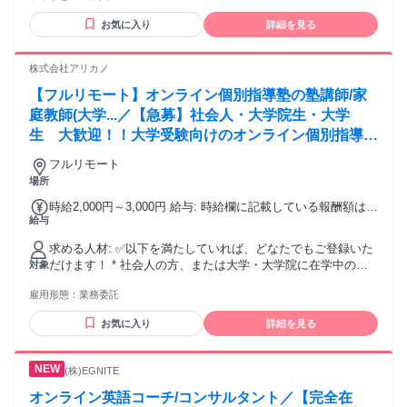
応募。 入社後3ヶ月は先輩とペアで案件に入り、 報告書の書
理のルールを守れる方 ◎新しいシステムや業務知識を前向き
き方を習得。半年目から単独でテスト範囲を担当。
お気に入り
詳細を見る
に学べる方 ◎業務に使用できる安定したインターネット環境
がある方 ◆こんな方に向いています ◇ゲームやスマートフォ
ンアプリに興味がある方 ◇Webサービスや業務システムを日
株式会社アリカノ
常的に利用する方 ◇同じ確認作業にも丁寧に取り組める方 ◇
【フルリモート】オンライン個別指導塾の塾講師/家
文字、数字、画面表示などの小さな違いに気づける方 ◇一人
で集中する作業と、チームでの連携を両立できる方 ◇分から
庭教師(大学...／【急募】社会人・大学院生・大学
ないことをそのままにせず質問できる方 ◇チャットやWeb会
生 大歓迎！！大学受験向けのオンライン個別指導塾
議で報告・相談ができる方 ◇接客中心ではなく、PCを使用す
の講師を募集！完全在宅で、自分のペースに合わせて
る仕事に興味がある方 ◇未経験からIT分野の正社員を目指し
フルリモート
できるお仕事です。
たい方 ◇将来につながる専門知識を身につけたい方 ◆歓迎し
場所
ます ◇IT業界・テスター職未経験の方 ◇第二新卒、既卒の方
時給2,000円～3,000円 給与: 時給欄に記載している報酬額は、
◇フリーターから正社員を目指している方 ◇初めて転職する
給与
「総合型選抜/推薦入試対策」の指導にご対応いただける方の
方 ◇オフィスワークやリモートワークが初めての方 ◇ゲー
報酬になります。 報酬額は異なりますが、総合型選抜/推薦入
ム、PC、スマートフォンアプリが好きな方 ◇CRM、会計、
求める人材: ✅️以下を満たしていれば、どなたでもご登録いた
試対策の指導に対応できない方でもご登録いただくことが可
勤怠管理などの業務システムを使用した経験がある方 ◇Uタ
だけます！ * 社会人の方、または大学・大学院に在学中の方 *
対象
能です。 ◆総合型選抜/推薦入試対策の指導 ⭕総合型選抜/推
ーン・Iターンを希望する方
インターネット環境がある方（最低限、オンラインのビデオ
薦入試の十分な指導経験がある方：アドバンス教師 →指導1時
雇用形態：
業務委託
通話が途切れない速度が必要です） * 生徒さんを担当してか
間あたり：3,000円 （1コマ90分の場合：1コマ4,500円） ⭕総
ら、半年以上の指導が可能な方 * 大学受験の経験がある方、
合型選抜/推薦入試の十分な指導経験がない方：スタンダード
お気に入り
詳細を見る
または大学受験指導の経験がある方 ✅️服装は、スーツでなく
教師 →指導1時間あたり：2,000円 （1コマ90分の場合：1コマ
ても大丈夫！ 清潔感があり保護者・生徒が教師として違和感
3,000円） ◆一般入試/教科学習対策の指導 ⭕難関大学レベル
や嫌悪感を抱かなければOKです。
の十分な指導経験がある方：マスター教師 →指導1時間あた
(株)EGNITE
り：3,000円 （1コマ90分の場合：1コマ4,500円） ⭕一般入試
オンライン英語コーチ/コンサルタント／【完全在
レベルの十分な指導経験がある方：スタンダード教師 →指導1