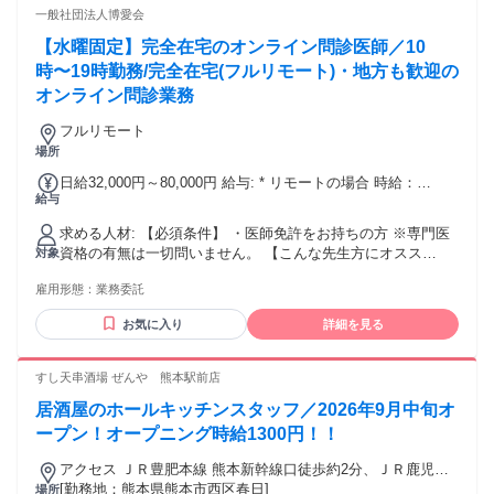
一般社団法人博愛会
【水曜固定】完全在宅のオンライン問診医師／10
時〜19時勤務/完全在宅(フルリモート)・地方も歓迎の
オンライン問診業務
フルリモート
場所
日給32,000円～80,000円 給与: * リモートの場合 時給：
給与
4,000〜5,000円 日給：32,000円〜40,000円 * 出社の場合 時
給：8,000〜10,000円 日給：64,000円〜80,000円 ※実績や稼
求める人材: 【必須条件】 ・医師免許をお持ちの方 ※専門医
働日数を考慮して算出 ※固定シフトで働ける方優遇
資格の有無は一切問いません。 【こんな先生方にオスス
対象
メ！】 ⭐地方在住で柔軟に働きたい先生 ⭐空き時間を活用し
雇用形態：
業務委託
たい開業医の方 ⭐経営の安定化を図りたい、 クリニックの後
継ぎの先生 ⭐大学病院勤務で平日休みに働きたい方 ⭐美容ク
お気に入り
詳細を見る
リニック勤務のドクター ⭐育児等で現場を離れており、 ブラ
ンク復帰を目指すママさん医師
すし天串酒場 ぜんや 熊本駅前店
居酒屋のホールキッチンスタッフ／2026年9月中旬オ
ープン！オープニング時給1300円！！
アクセス ＪＲ豊肥本線 熊本新幹線口徒歩約2分、ＪＲ鹿児島
本線 熊本新幹線口徒歩約2分
[勤務地：熊本県熊本市西区春日]
場所