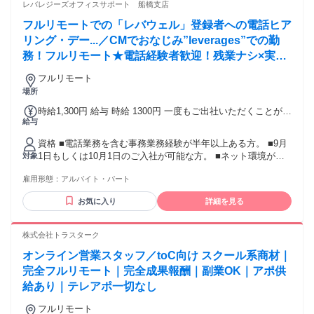
レバレジーズオフィスサポート 船橋支店
フルリモートでの「レバウェル」登録者への電話ヒア
リング・デー...／CMでおなじみ”leverages”での勤
務！フルリモート★電話経験者歓迎！残業ナシ×実働
6ｈ～◎週4日～◎土日祝休み
フルリモート
場所
時給1,300円 給与 時給 1300円 一度もご出社いただくことがご
給与
ざいませんので、交通費は発生いたしません。
資格 ■電話業務を含む事務業務経験が半年以上ある方。 ■9月
1日もしくは10月1日のご入社が可能な方。 ■ネット環境が
対象
40Mbps以上である方。 ┗「インターネット 速度 測定」と検
雇用形態：
アルバイト・パート
索いただくと速度テストのサイトに繋がりますのでお試しく
ださい。 ＜テレアポ・電話応対の経験者歓迎！＞ ★困ったと
お気に入り
詳細を見る
きは周りの先輩にすぐ聞ける環境なので安心です！ ＜こんな
方にピッタリ＞ ・電話対応経験を活かしたい方 ・人の気持ち
をくみ取るのが得意な方 ・サポートや気配りが自然にできる
株式会社トラスターク
方 ・オフィスより、自宅で集中したい派の方 【活かせる経
オンライン営業スタッフ／toC向け スクール系商材｜
験・スキル】 データ入力、事務、一般事務、 コールセンタ
ー、テレアポ、 在宅勤務、リモートワークなどの業務経験。
完全フルリモート｜完全成果報酬｜副業OK｜アポ供
給あり｜テレアポ一切なし
フルリモート