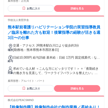
雇用形態：
正社員
の方、大歓迎です！ ※中型免許資格の取得補助制度もありま
す 《こんな方に向いています！》 ・社会貢献できる仕事に就
お気に入り
詳細を見る
きたい ・じっとしているより体を動かす仕事がいい ・フット
ワークに自信がある ・もくもくと仕事を進めたい（研修後は1
人で担当し収集することもできます） ・しっかり稼ぎたい
学校法人青照学舎
（働き方、頑張り次第で給与アップも可能！） ・メリハリあ
熊本駅前看護リハビリテーション学院の実習指導教員
る働き方がしたい（残業はほぼありません！） ・ものを片付
けたりきれいにするのが好き 幅広いタイプの方にフィットす
／臨床を離れた方も歓迎！後輩指導の経験が活きる週
る仕事です。 【勤務地】 ・西部事業所（ 熊本県熊本市西区
3日〜の仕事
池上町1000-5） ・北部事業所（熊本県熊本市北区四方寄町
1444）
交通・アクセス JR熊本駅白川口より徒歩約3分
[勤務地：熊本県熊本市西区春日]
場所
日給10,000円 給与詳細 基本給：日給 1万円 固定残業代：なし
給与
【一律手当】 全員に一律で支払われる通勤・皆勤・家族手当
金額：なし 全員に一律で支払われるその他手当金額：なし ＊
求めている人材 ＜こんな方にピッタリです！＞ ⭐「夜勤続き
通勤手当あり。
の働き方を見直して、ワークライフバランスを整えたい」
対象
⭐「ブランクがあるけれど、これまでの看護師経験を活かした
雇用形態：
アルバイト・パート
い」 ⭐「後輩の指導やプリセプターの経験が好きだった」 ＜
必須となる経験・資格・スキル＞ ＊看護師免許をお持ちの方
お気に入り
詳細を見る
＊看護師として3年以上の実務経験がある方 ＜歓迎する経験・
資格・スキル＞ ＊新しい環境で学ぶ意欲のある方 ＊後輩の指
導やプリセプターの経験がある方 ＜身に付く経験・資格・ス
株式会社PEACSMIND
キル＞ ＊次世代を育成する教育スキル ＊多職種連携に関する
【映像制作職】映像制作会社の制作業務／昇給あり！
幅広い知識 ＊自身の看護観を言語化し伝える力