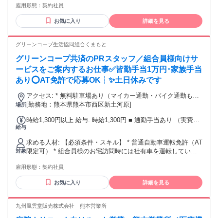
し 全員に一律で支払われるその他手当金額：なし ※固定残業
雇用形態：
契約社員
手当には10h分の深夜手当も含まれます
お気に入り
詳細を見る
グリーンコープ生活協同組合くまもと
グリーンコープ共済のPRスタッフ／組合員様向けサ
ービスをご案内するお仕事✅皆勤手当1万円･家族手当
あり⭕AT免許で応募OK┆✨土日休みです
アクセス: * 無料駐車場あり（マイカー通勤・バイク通勤も
OK）
[勤務地：熊本県熊本市西区新土河原]
場所
時給1,300円以上 給与: 時給1,300円 ■ 通勤手当あり （実費支
給与
給：最大月50,000円まで） ■ 皆勤手当あり（1万円） 当社
規定に基づき欠勤・遅刻・早退・ 外出等の勤務状況に応じて
求める人材: 【必須条件・スキル】 * 普通自動車運転免許（AT
手当てなし もしくは減額となります。 ■ 家族手当あり（配偶
限定可） * 組合員様のお宅訪問時には社有車を運転していた
対象
者9,000円、 子供第1子～第3子まで1人に4,000円、 父母・兄
だきます。 * 人と話すのが好きな方 【歓迎する資格・経験】
弟も4,000円） ※但し、扶養家族を有する扶養義務者で ある
雇用形態：
契約社員
* 主夫・主婦歓迎・子育てママも活躍中 * フリーター、Wワー
ことが条件です。(要申請書の提出)
クも大歓迎 * 20代・30代・40代の方だけでなく、50代など、
お気に入り
詳細を見る
幅広いスタッフが活躍しています！ * ブランクのある方も歓
迎 * 営業・事務、保険営業・訪問営業・イベント等のPR活動
のご経験 ＼下記のような経験がある方も活躍できます／ カフ
九州風雲堂販売株式会社 熊本営業所
ェ、レストラン、居酒屋、学校給食、 ブライダル、ホテルス