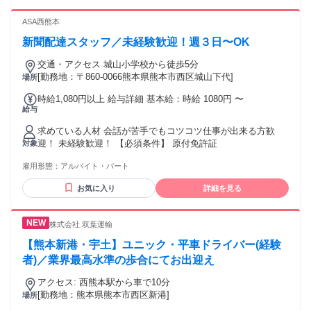
ASA西熊本
新聞配達スタッフ／未経験歓迎！週３日〜OK
交通・アクセス 城山小学校から徒歩5分
[勤務地：〒860-0066熊本県熊本市西区城山下代]
場所
時給1,080円以上 給与詳細 基本給：時給 1080円 〜
給与
求めている人材 会話が苦手でもコツコツ仕事が出来る方歓
迎！ 未経験歓迎！ 【必須条件】 原付免許証
対象
雇用形態：
アルバイト・パート
お気に入り
詳細を見る
株式会社 双葉運輸
【熊本新港・宇土】ユニック・平車ドライバー(経験
者)／業界最高水準の歩合にてお出迎え
アクセス: 西熊本駅から車で10分
[勤務地：熊本県熊本市西区新港]
場所