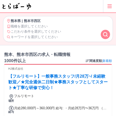
熊本県
|
熊本市西区
職種を選択してください
こだわり条件を選択してください
キーワードを選択してください
熊本、熊本市西区の求人・転職情報
1000件以上
関連度順
|
新着順
HJ株式会社
【フルリモート】一般事務スタッフ/月28万~/ 未経験
歓迎／★完全週休二日制★事務スタッフとしてスター
ト★丁寧な研修で安心！
フルリモート
場所
月給280,000円～360,000円 給与: ・月給28万円〜36万円 （想
給与
定年収：376万円〜472万円） ・固定残業代はありません ・賞