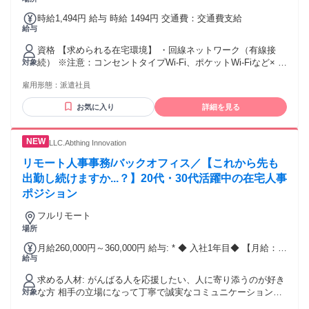
時給1,494円 給与 時給 1494円 交通費：交通費支給
給与
資格 【求められる在宅環境】 ・回線ネットワーク（有線接
続） ※注意：コンセントタイプWi-Fi、ポケットWi-Fiなど× ・
対象
個室、空調機器や机、椅子などの業務環境が整えれる方（規
雇用形態：
派遣社員
定あり） ※注意：部屋の中に座椅子、棚、引き出し、テレ
ビ、タンスなど×
お気に入り
詳細を見る
LLC.Abthing Innovation
リモート人事事務/バックオフィス／【これから先も
出勤し続けますか...？】20代・30代活躍中の在宅人事
ポジション
フルリモート
場所
月給260,000円～360,000円 給与: * ◆ 入社1年目◆ 【月給：
給与
260,000円】 基本給：220,000円 在宅手当：20,000円 人事手
当：20,000円 ￣￣￣￣￣￣￣￣￣￣￣￣￣￣￣￣￣￣￣￣ ◆
求める人材: がんばる人を応援したい、人に寄り添うのが好き
入社2〜3年目◆ 【月給：290,000円+賞与年1回】 基本給：
な方 相手の立場になって丁寧で誠実なコミュニケーションが
対象
220,000円 在宅手当：30,000円 人事手当：40,000円 ￣￣￣￣
できる方 未経験からコツコツ一歩ずつ学びたい方 まずは面接