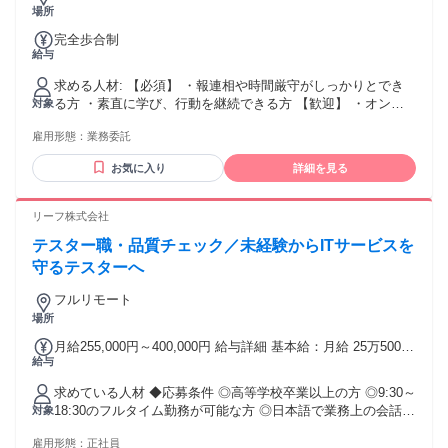
場所
完全歩合制
給与
求める人材: 【必須】 ・報連相や時間厳守がしっかりとでき
る方 ・素直に学び、行動を継続できる方 【歓迎】 ・オンラ
対象
インスクール商材の営業経験 ・営業経験者（toC/toB問わず）
雇用形態：
業務委託
・副業で収入を伸ばしたい方 ・大手企業で働いてるが、仕事
にやりがいを感じてない営業マン ・今の収入／環境に満足し
お気に入り
詳細を見る
ていないという危機感や向上心がある方 【こんな方におすす
め】 ・会社員の収入に限界を感じている ・営業スキルを武器
に、自分の市場価値を上げたい ・努力した分、成果として報
リーフ株式会社
酬が得れる環境で働きたい ・頑張った分だけ稼ぎたい ・働く
テスター職・品質チェック／未経験からITサービスを
場所や時間に囚われずにスキルだけで勝負したい ・本気で営
業力を身につけたい 【活躍が難しい方】 ・受け身で指示待ち
守るテスターへ
スタンで仕事をしたい方 ・報連相ができない方 ・時間厳守が
フルリモート
できない方 ・数字や成果に向き合うことが苦手な方 ・コミュ
場所
ニケーションが極端に苦手な方
月給255,000円～400,000円 給与詳細 基本給：月給 25万5000
給与
円 〜 40万円 固定残業代：なし 【一律手当】 全員に一律で支
払われる通勤・皆勤・家族手当金額：なし 全員に一律で支払
求めている人材 ◆応募条件 ◎高等学校卒業以上の方 ◎9:30～
われるその他手当金額：なし 以下は一例です。 ■未経験スタ
18:30のフルタイム勤務が可能な方 ◎日本語で業務上の会話・
対象
ート／入社1年目 月給255,000円 × 12ヶ月＋賞与年2回 想定年
読み書き・報告ができる方 ◎日本国内で長期的に勤務できる
収 350万円〜 前職はアパレル販売。 ITやゲーム好きが高じて
雇用形態：
正社員
方 ◎基本的なPC操作ができる方 ◎決められた手順や情報管