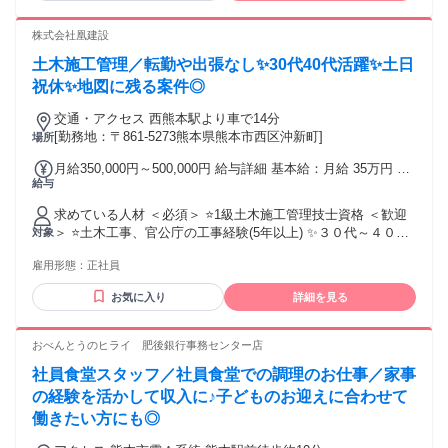
￣￣￣￣￣￣￣￣￣ ◇経験を活かして、収入アップを目指し
たい方 ◇店長やマネージャーへキャリアアップしたい方 ◇一
株式会社凰建設
つの会社で長く安定して働きたい方 ◇熊本で腰を据えて働き
土木施工管理／転勤や出張なし✨30代40代活躍✨土日
たい方 ◇U・Iターンで熊本への転職を考えている方 前職の給
与やこれまでの経験・能力を考慮し、 納得感のある給与をご
祝休✨地図に残る案件◎
提示します◎
交通・アクセス 西熊本駅より車で14分
[勤務地：〒861-5273熊本県熊本市西区沖新町]
場所
月給350,000円～500,000円 給与詳細 基本給：月給 35万円 〜
給与
50万円 固定残業代：なし 【一律手当】 全員に一律で支払わ
れる通勤・皆勤・家族手当金額：なし 全員に一律で支払われ
求めている人材 ＜必須＞ ⭐1級土木施工管理技士資格 ＜歓迎
るその他手当金額：なし 給与は年齢や経験を考慮しご相談の
＞ ⭐土木工事、官公庁の工事経験(5年以上) ✨３０代～４０代
対象
上決めさせてもらいます ◆昇給：年1回 ◆賞与：年2回 ◆通
活躍中 ✨Iターン Uターン歓迎 ⭐工事管理経験(5年以上) ⭐学歴
勤⼿当︓5000円〜1万円 ◆家族手当：5000円～1万円 ◆資格
雇用形態：
正社員
不問 ⭐ブランクOK ⭐チームワークを重視できる方 こんな方に
⼿当︓5000円〜1万円
ピッタリ！ ￣￣￣￣￣￣￣￣￣￣￣￣￣￣￣￣￣￣ ⭐施工管
お気に入り
詳細を見る
理の資格を活かして 新しいキャリアを築きたい方 ⭐経験とス
キルを身につけて、 将来独立したい方 ⭐施工管理の世界で 新
たなスタートを切りたい方 施工管理の経験を活かして活躍で
おべんとうのヒライ 肥後銀行事務センター店
きる 環境をご用意しておりますので、 ぜひチャレンジしてみ
社員食堂スタッフ／社員食堂での調理のお仕事／家事
てください！ 年齢の条件と理由：あり（例外事由1号・65歳
未満（定年65歳のため））
の経験を活かして収入に♪子どものお迎えに合わせて
働きたい方にも◎