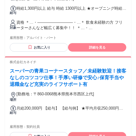
時給1,300円以上 給与 時給 1300円以上 ★オープニング時給：
給与
1300円 ※10月末まで ▼通常時給 9時～17時：1080円 17時～
ラスト：1100円
資格 ＊…・―――――――――・…＊ 飲食未経験の方 フリ
ーターさんなど幅広く募集中！！ ＊…・
対象
―――――――――・…＊ ■アルバイト未経験大歓迎！ ■通勤
雇用形態：
アルバイト・パート
帰りにサクッと働いて稼ぎたい方 ■副業・Wワークも大歓迎！
お気に入り
詳細を見る
株式会社カネイチ
スーパーの青果コーナースタッフ／未経験歓迎！接客
なしのコツコツ仕事！手厚い研修で安心♪保育手当や
退職金など充実のライフサポート有
[勤務地：〒860-0068熊本県熊本市西区上代]
場所
月給200,000円 【給与】 【給与例】 ★平均月収250,000円程
給与
度 ★月収300,000円以上も可能 月給200,000円～ ※能力・経
験等を考慮のうえ決定します。 ※時間外勤務手当は別途支給
□研修期間あり(最長3ヶ月) ※研修期間終了後は正社員雇用 各
雇用形態：
契約社員
手当は正社員雇用後に支給されます。 ＊昇給あり ＊賞与年2
回 ※前年度実績計4ヶ月分 7月:3ヶ月・12月:1回 ＊交通費支給