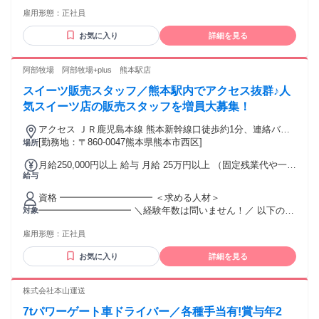
雇用形態：
正社員
お気に入り
詳細を見る
阿部牧場 阿部牧場+plus 熊本駅店
スイーツ販売スタッフ／熊本駅内でアクセス抜群♪人
気スイーツ店の販売スタッフを増員大募集！
アクセス ＪＲ鹿児島本線 熊本新幹線口徒歩約1分、連絡バス
熊本徒歩約2分、熊本市電Ａ系統 熊本駅前徒歩約2分
[勤務地：〒860-0047熊本県熊本市西区]
場所
月給250,000円以上 給与 月給 25万円以上 （固定残業代や一律
給与
手当を含む） 固定残業代：1ヶ月あたり4万900円（固定残業
時間：30時間） 固定残業時間を超えた勤務時間については別
資格 ━━━━━━━━━━ ＜求める人材＞
途残業代を支給する 22万9900円 (固定残業代4万900円＋一律
━━━━━━━━━━ ＼経験年数は問いません！／ 以下のい
対象
手当9000円含む ※いづれも30h分/超過分は別途) 20万円 (残業
ずれかの経験を お持ちの方は歓迎！！ ◆居酒屋・レストラン
なし)
雇用形態：
正社員
など、飲食店での勤務経験 ◆接客・販売・サービス業の経験
◆飲食・サービス業でのマネジメント経験 ◆店長・店長候補
お気に入り
詳細を見る
として研修を受けた経験 こんな方に向いてます♪ ￣￣V￣￣￣
￣￣￣￣￣￣￣￣￣ ◇経験を活かして、収入アップを目指し
たい方 ◇店長やマネージャーへキャリアアップしたい方 ◇一
株式会社本山運送
つの会社で長く安定して働きたい方 ◇熊本で腰を据えて働き
7tパワーゲート車ドライバー／各種手当有!賞与年2
たい方 ◇U・Iターンで熊本への転職を考えている方 前職の給