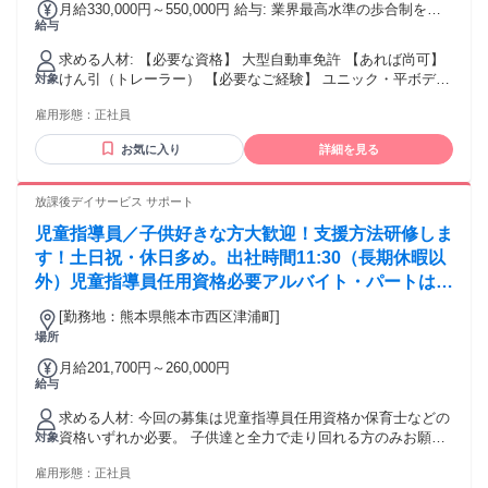
月給330,000円～550,000円 給与: 業界最高水準の歩合制を導
給与
入しております。
求める人材: 【必要な資格】 大型自動車免許 【あれば尚可】
けん引（トレーラー） 【必要なご経験】 ユニック・平ボディ
対象
ードライバーのご経験
雇用形態：
正社員
お気に入り
詳細を見る
放課後デイサービス サポート
児童指導員／子供好きな方大歓迎！支援方法研修しま
す！土日祝・休日多め。出社時間11:30（長期休暇以
外）児童指導員任用資格必要アルバイト・パートは
13：00～
[勤務地：熊本県熊本市西区津浦町]
場所
月給201,700円～260,000円
給与
求める人材: 今回の募集は児童指導員任用資格か保育士などの
資格いずれか必要。 子供達と全力で走り回れる方のみお願い
対象
します！！ 下記は児童指導員任用資格（以下の要件いずれ
雇用形態：
正社員
か）の参考要件です。 * 4年制大学の社会福祉学、心理学、教