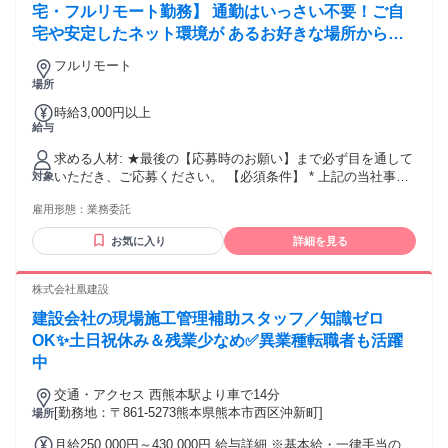
宅・フルリモート勤務】 通勤はいっさい不要！ご自
時間あたり：2,000円 （1コマ90分の場合：1コマ 3,000円）
※経験が浅い方は、異なる報酬形態でのご案内となる場合が
宅や安定したネット環境が あるお好きな場所から、
あります。
時間を有効活用して勤務いただけます。
フルリモート
場所
時給3,000円以上
給与
求める人材: ★最後の【応募時のお願い】まで必ず目を通して
いただき、ご応募ください。 【必須条件】 * 上記の当社事業
対象
コンセプトにご賛同いただける方 * 英語コーチ/コンサルタン
雇用形態：
業務委託
トとして英語コーチングスクールでの実務経験1年以上 * 社会
人経験3年以上 * TOEIC900点以上 or 英検1級取得 or 相当の英
お気に入り
詳細を見る
語力 * 在宅での業務環境を整えられる方（安定したネット環
境、PC等） * Google Meetなどのオンライン会議ツールを使
用して業務が行える方 【このような方を歓迎します】
株式会社凰建設
★egniteでは、受講生にとって本当に必要なことを見極め、無
建設会社の現場施工管理補助スタッフ／知識ゼロ
駄を省いた「引き算のコーチング」を大切にしています。 多
忙な社会人である受講生の方々の貴重な時間を尊重し、必要
OK✨土日祝休み＆残業少なめ✅異業種転職者も活躍
なことを的確にサポートするスタイルです。 ★また、英語力
中
や知識だけでなく、人としての温かさや共感力を大切にして
います。人柄重視です。 AIなどで英語学習の情報は得られる
交通・アクセス 西熊本駅より車で14分
時代だからこそ、受講生に寄り添って、人として向き合える
[勤務地：〒861-5273熊本県熊本市西区沖新町]
場所
コーチングを重視しています。 * 受講生や関係者の立場を想
月給250,000円～430,000円 給与詳細 ※基本給・一律手当の総
像し、思いやりと礼儀を持って丁寧なコミュニケーションが