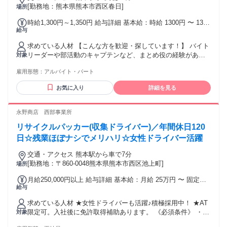
[勤務地：熊本県熊本市西区春日]
場所
時給1,300円～1,350円 給与詳細 基本給：時給 1300円 〜 1350
給与
円
求めている人材 【こんな方を歓迎・探しています！】 バイト
リーダーや部活動のキャプテンなど、まとめ役の経験がある
対象
方（ジャンル不問） 細かい部分に気が配れ、責任感を持って
雇用形態：
アルバイト・パート
仕事に取り組める方 接客業・販売業など、人と接する仕事の
経験がある方（清掃未経験OK）
お気に入り
詳細を見る
永野商店 西部事業所
リサイクルパッカー(収集ドライバー)／年間休日120
日☆残業ほぼナシでメリハリ☆女性ドライバー活躍
交通・アクセス 熊本駅から車で7分
[勤務地：〒860-0048熊本県熊本市西区池上町]
場所
月給250,000円以上 給与詳細 基本給：月給 25万円 〜 固定残
給与
業代：なし 【一律手当】 全員に一律で支払われる通勤・皆
勤・家族手当金額：なし 全員に一律で支払われるその他手当
求めている人材 ★女性ドライバーも活躍♪積極採用中！ ★AT
金額：なし 日勤：月給250,000円〜 ※試用期間あり（3か月程
限定可。入社後に免許取得補助あります。 《必須条件》 ・未
対象
度） ＜試用期間中の給与＞ 日勤：日給10,000円 ☆頑張り次
経験者歓迎 ・学歴不問 ・普通自動車免許 ※中型免許お持ち
第で給与アップ可能！