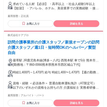
あり 1ヶ月あたり5万7800円（固定残業時間：1ヶ月あたり42
求めている人材 【必須】 ・高卒以上 ・社会人経験1年以上
時間） 固定残業時間を超えた勤務時間については別途残業代
【歓迎】 ・アパレル、ホテル、美容業界での実務経験 ・接
対象
を支給する 【一律手当】 全員に一律で支払われる通勤・皆
客、販売、サービス業界での実務経験 【こんな方に】 ・人と
勤・家族手当金額：なし 全員に一律で支払われるその他手当
雇用形態：
正社員
話すことが好きな方 ・誰かを笑顔にすることに喜びを感じる
金額：なし みなし残業代（57,800円／月42時間分）含む ※超
方 ・ファッションや美容に興味がある方 ・チームで協力して
過分は別途全額支給。 ※経験・能力等を考慮の上、給与を決
お気に入り
詳細を見る
働きたい方
定します。
株式会社ケアプロ
訪問介護事業所の介護スタッフ／新規オープンの訪問
介護スタッフ／週1日・短時間OKのヘルパー／髪型
自由
最寄駅 JR鹿児島本線(博多～八代) 西熊本駅 車で5分 熊本市電
Ａ系統 田崎橋駅 車で5分 熊本市電Ａ系統 二本木口駅 車で5分
[勤務地：〒860-0066熊本県熊本市西区城山下代]
場所
時給1,400円～1,470円 給与 時給1,400〜1,470円 【週の勤務時
給与
間に応じた時給変動システム】 週の所定労働時間に応じてベ
ース時給がアップします！ 週19時間未満： 時給 1,400円 ＋
資格・経験 ＜必須条件＞ 普通自動車運転免許（AT限定可）
交通費あり 週20時間以上 32時間未満： 時給 1,435円 ＋ 交通
以下のいずれかの資格をお持ちの方 介護福祉士 実務者研修
対象
費あり 週32時間以上： 時給 1,470円 ＋ 交通費あり
（旧ヘルパー1級・基礎研修） 初任者研修（旧ヘルパー2級）
雇用形態：
アルバイト・パート
お気に入り
詳細を見る