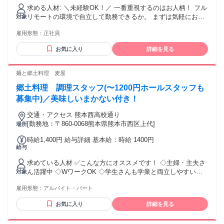
与年2回／昇給あり ・通勤交通費支給 ・残業は月5時間程度と
求める人材: ＼未経験OK！／ 一番重視するのはお人柄！ ​フル
少なめです
リモートの環境で自立して勤務できるか。 まずは気軽にお話
対象
しましょう！ ★ こんな方におすすめ ★ ・事務職デビューが
雇用形態：
正社員
したい方 ・ハローワークでお仕事を探している方 ・新しいこ
とにチャレンジしたい第二新卒の方 ・正社員デビューがした
お気に入り
詳細を見る
いフリーターの方 ・ワークライフバランスを大切にしたい方
・家事と仕事を両立したい主婦（夫）の方
麺と郷土料理 麦屋
郷土料理 調理スタッフ(〜1200円ホールスタッフも
募集中)／美味しいまかない付き！
交通・アクセス 熊本西高校通り
[勤務地：〒860-0068熊本県熊本市西区上代]
場所
時給1,400円 給与詳細 基本給：時給 1400円
給与
求めている人材 ✅こんな方にオススメです！ ◇主婦・主夫さ
ん活躍中 ◇WワークOK ◇学生さんも学業と両立しやすい環
対象
境です ◇高校生ＯＫ ◇美味しいまかない付 主婦パートさん
雇用形態：
アルバイト・パート
は長く活躍していますよ♪ 20代の方は自営業のお仕事と両立
しながら週1、2日勤務していますよ♪
お気に入り
詳細を見る