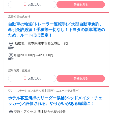
育学、社会学部を卒業 * 大学院にて社会福祉学、心理学、教
お気に入り
詳細を見る
育学、社会学の研究を行い卒業 * 厚生労働大臣の指定する児
童福祉施設の職員を養成する学校か、その他の養成施設を卒
業する * 小・中・高の教員免許、社会福祉士、精神保健福祉
高陽輸送株式会社
士のいずれかの資格保有者 * 高等学校を卒業した者であっ
自動車の輸送(トレーラー運転手)／大型自動車免許、
て、２年以上障害福祉サービスに従事する者 * 3年以上障害福
祉サービスに従事した者であって厚生労働大臣または都道府
牽引免許必須！手積等一切なし！トヨタの新車運送の
県知事が適当と認定する 普通自動車免許（ＡＴ可）必須。
ため、ルートほぼ固定！
[勤務地：熊本県熊本市西区城山下代]
場所
月給290,000円～420,000円
給与
雇用形態：
正社員
お気に入り
詳細を見る
ワン・ステーションホテル熊本(旧ザ・ニューホテル熊本)
ホテル客室清掃のリーダー候補(ベッドメイク・チェ
ッカー)／評価される、やりがいがある職場に！
交通・アクセス 熊本駅から徒歩2分