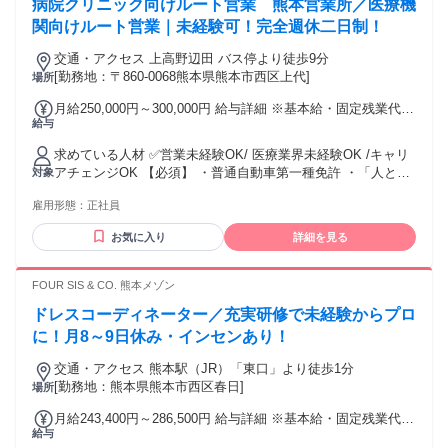
病院クリニック向けルート営業 熊本営業所／医療機
タッフなどなど…
関向けルート営業｜未経験可！完全週休二日制！
交通・アクセス 上高野辺田 バス停より徒歩9分
[勤務地：〒860-0068熊本県熊本市西区上代]
場所
月給250,000円～300,000円 給与詳細 ※基本給・固定残業代の
給与
総額 基本給：月給 19万3946円 〜 23万2735円 固定残業代：
あり 1ヶ月あたり5万6054円 〜 6万7265円（固定残業時間：1
求めている人材 ✅営業未経験OK/ 医療業界未経験OK /キャリ
ヶ月あたり40時間） 固定残業時間を超えた勤務時間について
アチェンジOK 【必須】 ・普通自動車第一種免許 ・「人と接
対象
は別途残業代を支給する 法定内残業時間：1ヶ月あたり0時間
する仕事」のご経験（営業・販売・サービスなど職種問わ
0分 【一律手当】 全員に一律で支払われる通勤・皆勤・家族
雇用形態：
正社員
ず） 【歓迎条件】 ・未経験歓迎 ・第二新卒歓迎 ・異業種か
手当金額：なし 全員に一律で支払われるその他手当金額：な
らのキャリアチェンジ歓迎 ・営業、配送、接客、販売、法人
し 月給25万円～30万円＋インセンティブ ※月給は、基本給＋
お気に入り
詳細を見る
対応、医療機関対応などの経験がある方歓迎 ・柔道整復師、
各種手当込みの金額です ※固定時間外手当40時間分含む（5
理学療法士などフィジカルケアの知識・経験がある方歓迎
万6054円～6万7265円）超過分は別途支給します ※総支給額
【こんな方に向いています】 ・人と関わる仕事がしたい方 ・
FOUR SIS & CO. 熊本メゾン
確定後、基本給に合わせて職務手当額を決定します（「基本
社会貢献性の高い仕事に就きたい方 ・外に出て動く仕事がし
給：月給 19万3946円 〜 23万2735円」には職務手当も含みま
ドレスコーディネーター／充実研修で未経験からプロ
たい方 ・安定した業界で長く働きたい方 ・同世代と一緒に成
す ※住宅手当一律30000円支給 ※経験・年齢により優遇しま
長できる環境を探している方 ・数字を追う営業より、信頼を
に！月8～9日休み・インセンあり！
す 【その他】 ・賞与 年3回あり（夏期、冬期賞与 ＋決算賞与
積み上げる仕事がしたい方 【活かせるポイント】 ・病院勤務
※入社2年目以降） ・試用期間３か月（期間中も待遇は同じ）
交通・アクセス 熊本駅（JR）「東口」より徒歩1分
（オペ室、リハビリ関連など）のご経験ある方 →整形外科に
[勤務地：熊本県熊本市西区春日]
場所
関する知識があるので即戦力でご活躍していただけます！ ・
整形外科やリハビリ領域に関する理解がある方 （例：柔道整
月給243,400円～286,500円 給与詳細 ※基本給・固定残業代の
復師 / 理学療法士 / スポーツトレーナー などの経験） → 身体
給与
総額 基本給：月給 18万5600円 〜 22万8700円 固定残業代：
構造や症例理解が業務ですぐ活きます！