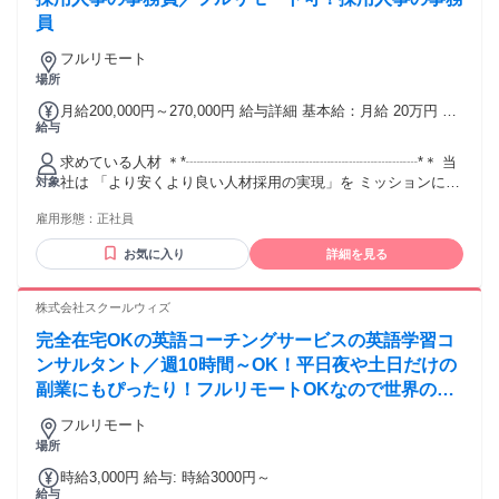
員
フルリモート
場所
月給200,000円～270,000円 給与詳細 基本給：月給 20万円 〜
給与
27万円 固定残業代：なし 【一律手当】 全員に一律で支払わ
れる通勤・皆勤・家族手当金額：なし 全員に一律で支払われ
求めている人材 ＊*┈┈┈┈┈┈┈┈┈┈┈┈┈┈┈┈*＊ 当
るその他手当金額：なし
社は 「より安くより良い人材採用の実現」を ミッションに掲
対象
げています。 このミッションに共感し、 共に福祉業界の発展
雇用形態：
正社員
に貢献したい という方をお待ちしています。 *＊
┈┈┈┈┈┈┈┈┈┈┈┈┈┈┈┈＊* ⭐必須条件 ￣￣￣￣￣
お気に入り
詳細を見る
￣￣￣￣￣￣￣￣￣￣￣￣￣ ◆法人対応（窓口や営業）の経
験がある方 ◆事務作業・PC作業の経験が3年以上ある方 ⭐こ
んな方歓迎♪ ￣￣￣￣￣￣￣￣￣￣￣￣￣￣￣￣￣￣ ◇リモ
株式会社スクールウィズ
ートワークの経験がある方 ◇コツコツと業務に取り組める方
完全在宅OKの英語コーチングサービスの英語学習コ
◇チームで協力して業務を進められる方 ⭐未経験の方も歓
迎！ ￣￣￣￣￣￣￣￣￣￣￣￣￣￣￣￣￣￣ 業界についての
ンサルタント／週10時間～OK！平日夜や土日だけの
研修があるため、 医療福祉業界について未経験の方も歓迎で
副業にもぴったり！フルリモートOKなので世界のど
す！ 向上心を持って業務に取り組める方、 新しい環境でチャ
こからでも働けます！
レンジしたい方、 ぜひご応募ください。
フルリモート
場所
時給3,000円 給与: 時給3000円～
給与