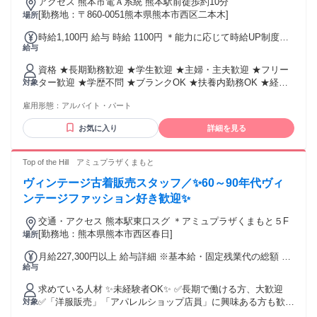
アクセス 熊本市電Ａ系統 熊本駅前徒歩約10分
[勤務地：〒860-0051熊本県熊本市西区二本木]
場所
時給1,100円 給与 時給 1100円 ＊能力に応じて時給UP制度あ
給与
り！
資格 ★長期勤務歓迎 ★学生歓迎 ★主婦・主夫歓迎 ★フリー
ター歓迎 ★学歴不問 ★ブランクOK ★扶養内勤務OK ★経験
対象
者、未経験者どちらも歓迎
雇用形態：
アルバイト・パート
お気に入り
詳細を見る
Top of the Hill アミュプラザくまもと
ヴィンテージ古着販売スタッフ／✨60～90年代ヴィ
ンテージファッション好き歓迎✨
交通・アクセス 熊本駅東口スグ ＊アミュプラザくまもと５F
[勤務地：熊本県熊本市西区春日]
場所
月給227,300円以上 給与詳細 ※基本給・固定残業代の総額 基
給与
本給：月給 18万4300円 〜 固定残業代：あり 1ヶ月あたり4万
3000円（固定残業時間：1ヶ月あたり30時間） 固定残業時間
求めている人材 ✨未経験者OK✨ ✅長期で働ける方、大歓迎
を超えた勤務時間については別途残業代を支給する 【一律手
✅「洋服販売」「アパレルショップ店員」に興味ある方も歓
対象
当】 全員に一律で支払われる通勤・皆勤・家族手当金額：な
迎！ ✅フリーター、第二新卒の方も歓迎します◎