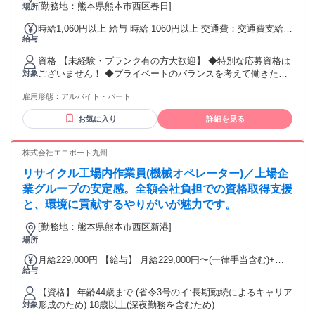
熊本徒歩約2分
[勤務地：熊本県熊本市西区春日]
場所
時給1,060円以上 給与 時給 1060円以上 交通費：交通費支給
給与
早朝（5:00～8:30）の時間帯は時給1160円となります。
資格 【未経験・ブランク有の方大歓迎】 ◆特別な応募資格は
ございません！ ◆プライベートのバランスを考えて働きたい
対象
方にピッタリです！
雇用形態：
アルバイト・パート
お気に入り
詳細を見る
株式会社エコポート九州
リサイクル工場内作業員(機械オペレーター)／上場企
業グループの安定感。全額会社負担での資格取得支援
と、環境に貢献するやりがいが魅力です。
[勤務地：熊本県熊本市西区新港]
場所
月給229,000円 【給与】 月給229,000円〜(一律手当含む)+交
給与
通費規定支給 ※試用期間:最大3ヶ月 日給8,000円／実働
7.5h+交通費 【22歳モデル月収例】 月収263,000円以上 (昇給
【資格】 年齢44歳まで (省令3号のイ:長期勤続によるキャリア
年1回、賞与年2回あり)
形成のため) 18歳以上(深夜勤務を含むため)
対象