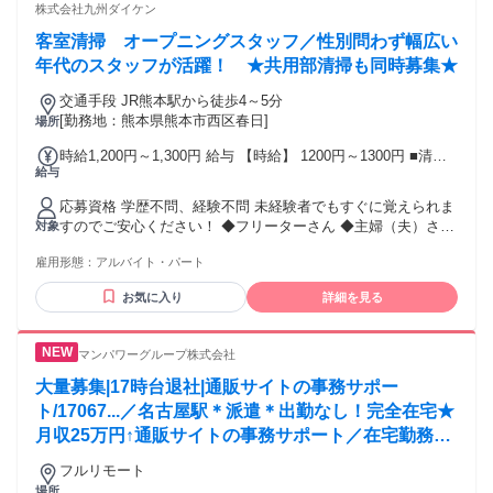
株式会社九州ダイケン
客室清掃 オープニングスタッフ／性別問わず幅広い
年代のスタッフが活躍！ ★共用部清掃も同時募集★
交通手段 JR熊本駅から徒歩4～5分
[勤務地：熊本県熊本市西区春日]
場所
時給1,200円～1,300円 給与 【時給】 1200円～1300円 ■清掃
給与
をした部屋数に応じ別途手当支給 ■月末締の翌月15日支払い
（銀行振込）
応募資格 学歴不問、経験不問 未経験者でもすぐに覚えられま
すのでご安心ください！ ◆フリーターさん ◆主婦（夫）さん
対象
◆Wワーク・掛け持ち ◆学生さん・留学生さん
雇用形態：
アルバイト・パート
お気に入り
詳細を見る
マンパワーグループ株式会社
大量募集|17時台退社|通販サイトの事務サポー
ト/17067...／名古屋駅＊派遣＊出勤なし！完全在宅★
月収25万円↑通販サイトの事務サポート／在宅勤務あ
り／17時台退社／大量募集／開始日：即日
フルリモート
場所