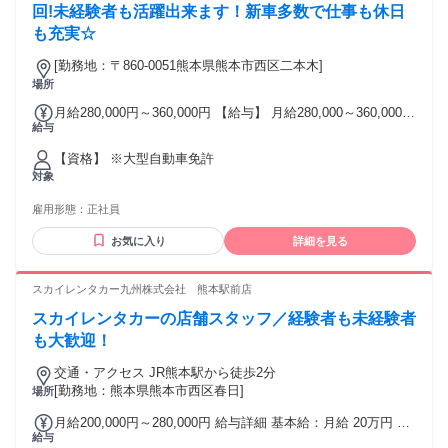
与やこれまでの経験・能力を考慮し、 納得感のある給与をご
回!未経験者も活躍出来ます！新車多数で仕事も休日
提示します◎
も充実☆
[勤務地：〒860-0051熊本県熊本市西区二本木]
場所
月給280,000円～360,000円 【給与】 月給280,000～360,000円
給与
+家族手当、子供手当、無事故手当 他 ★昇給有 ★賞与年2回
支給
【資格】 ※大型自動車免許
対象
雇用形態：
正社員
お気に入り
詳細を見る
スカイレンタカー九州株式会社 熊本駅前店
スカイレンタカーの店舗スタッフ／経験者も未経験者
も大歓迎！
交通・アクセス JR熊本駅から徒歩2分
[勤務地：熊本県熊本市西区春日]
場所
月給200,000円～280,000円 給与詳細 基本給：月給 20万円 〜
給与
28万円 固定残業代：なし 【一律手当】 全員に一律で支払わ