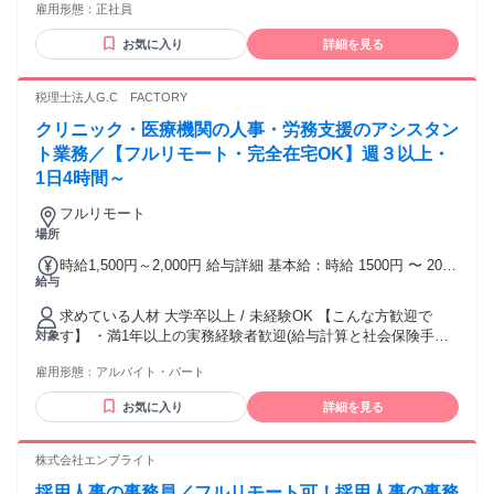
￣￣￣￣￣￣￣￣￣￣￣￣￣￣￣￣ ◆ 入社4年目以降◆ 【月
雇用形態：
正社員
対応からスタート。わからないこともポジティブに吸収して
給：360,000円+賞与年2回】 基本給：220,000円 在宅手当：
いける方 落ち着いて対話ができる方 無理にテンションを上げ
40,000円 人事手当：60,000円 役職手当：40,000円 ￣￣￣￣
お気に入り
詳細を見る
る必要はありません。相手の話をじっくり聞ける方 会社の新
￣￣￣￣￣￣￣￣￣￣￣￣￣￣￣￣ ※上記は参考例となり、
しい変化や挑戦を楽しめる方 「週休3日」や「時短勤務」な
能力や経験に応じて変更の可能性がございます。
ど、新しい環境の変化を前向きに捉えられる方
税理士法人G.C FACTORY
クリニック・医療機関の人事・労務支援のアシスタン
ト業務／【フルリモート・完全在宅OK】週３以上・
1日4時間～
フルリモート
場所
時給1,500円～2,000円 給与詳細 基本給：時給 1500円 〜 2000
給与
円 時給 1,500円 ～ 2,000円 ・経験等に応じて希望をお聞きし
て、決定します。 ※フルタイム（週5日 1日実働8時間）勤務
求めている人材 大学卒以上 / 未経験OK 【こんな方歓迎で
可能な方は、月給での勤務もご相談可能です。 【試用期間】
す】 ・満1年以上の実務経験者歓迎(給与計算と社会保険手続
対象
試用期間あり 試用期間の長さ：3ヶ月 雇用形態、給与は本採
き) ※社労士法人でも事業会社での経験でも可 ・社労士の資
用時と同じです。
雇用形態：
アルバイト・パート
格取得を目指している方 ※合格された方には、お祝い金を支
給！
お気に入り
詳細を見る
株式会社エンブライト
採用人事の事務員／フルリモート可！採用人事の事務