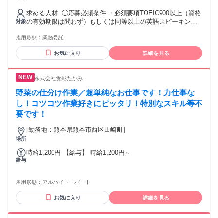
求める人材: ◯応募必須条件 ・必須要項TOEIC900以上（資格
の有効期限は問わず）もしくは同等以上の英語スピーキング
対象
力・ビジネス層に向けた英語スピーキングに特化した指導経
雇用形態：
業務委託
験 ・英語学習に関するコーチング経験のある方 ・週の稼働時
間10時間以上(土日稼働も一部あり。受講生は社会人の方が多
お気に入り
詳細を見る
いので、夕方以降の時間を中心に稼動できる方） ・デモカウ
ンセリング、ツール使用のスキル ・オンラインでの業務対応
が可能な方（ZOOMやslackを使用します） ※スピーキングテ
株式会社食彩たかみ
ストPROGOS（ https://progos.ai ）でB2以上を対象としてお
ります。 （歓迎する資格）・TOEICスピーキング170以上、
野菜の仕分け作業／超単純なお仕事です！力仕事な
IELTS Speaking7.0以上、TOEFLスピーキング25以上
し！コツコツ作業好きにピッタリ！特別なスキル等不
要です！
[勤務地：熊本県熊本市西区田崎町]
場所
時給1,200円 【給与】 時給1,200円～
給与
雇用形態：
アルバイト・パート
お気に入り
詳細を見る