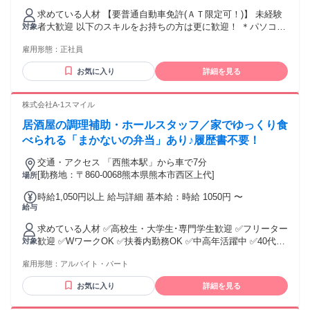
れる通勤・皆勤・家族手当金額：なし 全員に一律で支払われ
求めている人材 【要普通自動車免許(ＡＴ限定可！)】 未経験
るその他手当金額：なし ※残業手当（別途支給） ※英語、韓
者大歓迎 以下のスキルをお持ちの方は更に歓迎！ ＊パソコン
対象
国語の言語手当（社内規定あり） ※詳細は面接時にお気軽に
操作できる方 ＊車好き・車の知識のある方 ＊接客好き・人と
お尋ねください。
雇用形態：
正社員
話すのが好きな方 ＊長くスカイレンタカー九州で働いてくれ
る方！！ もちろん経験者の方も大歓迎 経験実績などを考慮し
お気に入り
詳細を見る
てスタートの給与を決めさせていただきます！
株式会社A-1スマイル
居酒屋の調理補助・ホールスタッフ／家でゆっくり食
べられる「まかないの弁当」あり♪履歴書不要！
交通・アクセス 「西熊本駅」から車で7分
[勤務地：〒860-0068熊本県熊本市西区上代]
場所
時給1,050円以上 給与詳細 基本給：時給 1050円 〜
給与
求めている人材 ✅高校生・大学生･専門学生歓迎 ✅フリーター
歓迎 ✅WワークOK ✅扶養内勤務OK ✅中高年活躍中 ✅40代、
対象
50代活躍中
雇用形態：
アルバイト・パート
お気に入り
詳細を見る