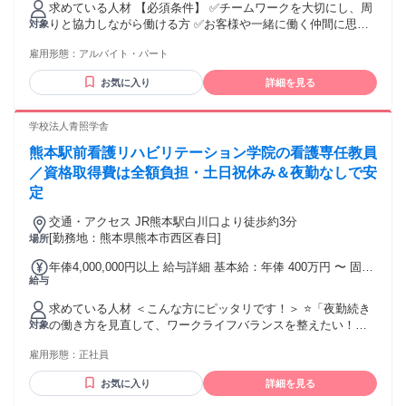
求めている人材 【必須条件】 ✅チームワークを大切にし、周
りと協力しながら働ける方 ✅お客様や一緒に働く仲間に思い
対象
やりを持って行動できる方 下記いずれかに当てはまる方、大
雇用形態：
アルバイト・パート
歓迎です！ ★土日祝日入れる方 ★接客、販売もしくはサービ
ス職の 経験がある方 ★英語、中国語などを話せる方 （海外
お気に入り
詳細を見る
からのお客様も多数のため）
学校法人青照学舎
熊本駅前看護リハビリテーション学院の看護専任教員
／資格取得費は全額負担・土日祝休み＆夜勤なしで安
定
交通・アクセス JR熊本駅白川口より徒歩約3分
[勤務地：熊本県熊本市西区春日]
場所
年俸4,000,000円以上 給与詳細 基本給：年俸 400万円 〜 固定
給与
残業代：なし 【一律手当】 全員に一律で支払われる通勤・皆
勤・家族手当金額：なし 全員に一律で支払われるその他手当
求めている人材 ＜こんな方にピッタリです！＞ ⭐「夜勤続き
金額：なし ※専任教員研修終了者・もしくは大卒者(教育に関
の働き方を見直して、ワークライフバランスを整えたい！」
対象
する科目履修済)者の参考給与額のため、研修未終了者は要相
⭐「未来の看護師へ、後輩指導やプリセプターの経験を活かし
談です。 ※経験・スキルを考慮し決定します。 ＊賞与は年俸
雇用形態：
正社員
たい」 ⭐「教員経験はないけれど、看護の魅力を伝えたい」
に含みます。 ＊前職の給与をベースに経験を考慮してプラス
＜必須となる経験・資格・スキル＞ ①看護師免許を取得して
の調整を行います。 ＊通勤手当あり。
お気に入り
詳細を見る
おり、5年以上の業務経験を持つ方。 ②大学卒（看護科）で教