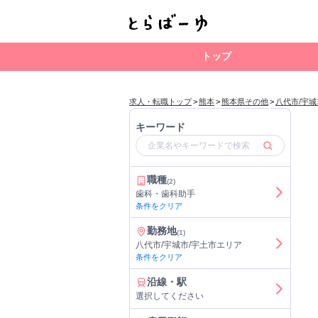
トップ
求人・転職トップ
>
熊本
>
熊本県その他
>
八代市/宇城
キーワード
職種
(2)
歯科・歯科助手
条件をクリア
勤務地
(1)
八代市/宇城市/宇土市エリア
条件をクリア
沿線・駅
選択してください