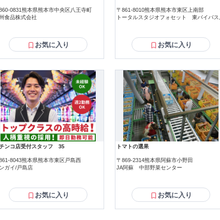
860-0831熊本県熊本市中央区八王寺町
〒861-8010熊本県熊本市東区上南部
州食品株式会社
トータルスタジオフォセット 東バイパス
お気に入り
お気に入り
チンコ店受付スタッフ 35
トマトの選果
861-8043熊本県熊本市東区戸島西
〒869-2314熊本県阿蘇市小野田
ンガイ/戸島店
JA阿蘇 中部野菜センター
お気に入り
お気に入り