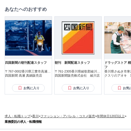
あなたへのおすすめ
四国新聞の朝刊配達スタッフ
朝刊 新聞配達スタッフ
ドラッグストア 
フ
〒767-0002香川県三豊市高瀬町
〒761-2305香川県綾歌郡綾川町
香川県さぬき市寒
新名
四国新聞 高瀬 真鍋販売店
滝宮
四国新聞販売株式会社 綾川店
クスリのアオキ 
お気に入り
お気に入り
お気
求人・転職トップ
>
香川
>
ファッション・アパレル・コスメ販売
>
年間休日120日以上
>
業務委託の求人・転職情報