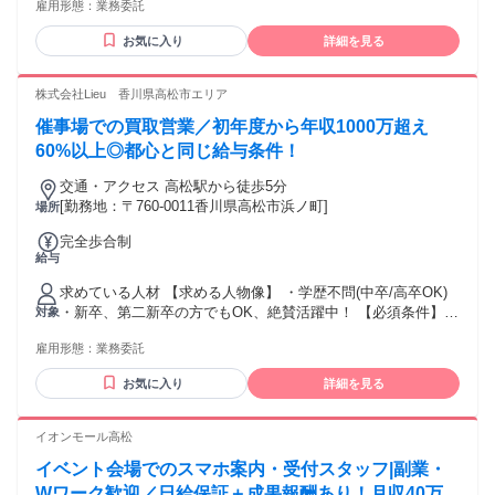
雇用形態：
業務委託
検1級以上の方 ・ブランクOK ・仕事に熱心で、稼ぎたい思い
が強い方 ・コミュニケーションを取ることがお好きな方又
お気に入り
詳細を見る
は、 得意とされる方 ・チャレンジ精神がある方 【活かして
いただけるご経験】 ※必須ではありません ・個人営業、法人
営業、不動産営業問わず、 何かしらの営業経験をお持ちの方
株式会社Lieu 香川県高松市エリア
・セールスや接客販売などの経験をお持ちの方。 ・正社員や
催事場での買取営業／初年度から年収1000万超え
パート・アルバイトの経験問わず活躍いただけます！" ★稼ぎ
たい！ ★トーク力を活かしたい！ ★正当に評価してもらって
60%以上◎都心と同じ給与条件！
上を目指したい！ ★生活水準を上げたい！ ★高価な欲しいも
交通・アクセス 高松駅から徒歩5分
のを買いたい！ といった向上心と ガッツがある方を待ってま
[勤務地：〒760-0011香川県高松市浜ノ町]
場所
す！
完全歩合制
給与
求めている人材 【求める人物像】 ・学歴不問(中卒/高卒OK)
・新卒、第二新卒の方でもOK、絶賛活躍中！ 【必須条件】
対象
普通自動車運転免許 【歓迎要件】 ※必須ではありません ・N
雇用形態：
業務委託
検1級以上の方 ・ブランクOK ・仕事に熱心で、稼ぎたい思い
が強い方 ・コミュニケーションを取ることがお好きな方又
お気に入り
詳細を見る
は、 得意とされる方 ・チャレンジ精神がある方 【活かして
いただけるご経験】 ※必須ではありません ・個人営業、法人
営業、不動産営業問わず、 何かしらの営業経験をお持ちの方
イオンモール高松
・セールスや接客販売などの経験をお持ちの方。 ・正社員や
イベント会場でのスマホ案内・受付スタッフ|副業・
パート・アルバイトの経験問わず活躍いただけます！" ★稼ぎ
たい！ ★トーク力を活かしたい！ ★正当に評価してもらって
Wワーク歓迎／日給保証＋成果報酬あり！月収40万