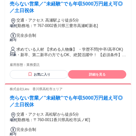
売らない営業／”未経験”でも年収5000万円超え可◎
パート・アルバイトの経験問わず活躍いただけます！" ★稼ぎ
たい！ ★トーク力を活かしたい！ ★正当に評価してもらって
／土日祝休
上を目指したい！ ★生活水準を上げたい！ ★高価な欲しいも
交通・アクセス 高瀬駅より徒歩5分
のを買いたい！ といった向上心と ガッツがある方を待ってま
[勤務地：〒767-0002香川県三豊市高瀬町新名]
場所
す！
完全歩合制
給与
求めている人材 【求める人物像】 ・学歴不問(中卒/高卒OK)
・新卒、第二新卒の方でもOK、絶賛活躍中！ 【必須条件】
対象
普通自動車運転免許 【歓迎要件】 ※必須ではありません ・N
雇用形態：
業務委託
検1級以上の方 ・ブランクOK ・仕事に熱心で、稼ぎたい思い
が強い方 ・コミュニケーションを取ることがお好きな方又
お気に入り
詳細を見る
は、 得意とされる方 ・チャレンジ精神がある方 【活かして
いただけるご経験】 ※必須ではありません ・個人営業、法人
営業、不動産営業問わず、 何かしらの営業経験をお持ちの方
株式会社Lieu 香川県高松市エリア
・セールスや接客販売などの経験をお持ちの方。 ・正社員や
売らない営業／”未経験”でも年収5000万円超え可◎
パート・アルバイトの経験問わず活躍いただけます！" ★稼ぎ
たい！ ★トーク力を活かしたい！ ★正当に評価してもらって
／土日祝休
上を目指したい！ ★生活水準を上げたい！ ★高価な欲しいも
交通・アクセス 高松駅から徒歩5分
のを買いたい！ といった向上心と ガッツがある方を待ってま
[勤務地：〒760-0011香川県高松市浜ノ町]
場所
す！
完全歩合制
給与