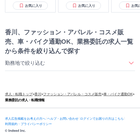
お気に入り
お気に入り
お気
香川、ファッション・アパレル・コスメ販
売、車・バイク通勤OK、業務委託の求人一覧
から条件を絞り込んで探す
勤務地で絞り込む
｜
｜
｜
高松市
さぬき市/東かがわ市エリア
丸亀市
｜
坂出市/宇多津町/綾川町エリア
観音寺市/善通寺市/多度津町エリア
求人・転職トップ
>
香川
>
ファッション・アパレル・コスメ販売
>
車・バイク通勤OK
>
業務委託の求人・転職情報
求人広告掲載をお考えの方へ
ヘルプ・お問い合わせ
ログインでお困りの方はこちら
利用規約・プライバシーポリシー