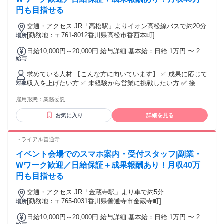
上を目指したい！ ★生活水準を上げたい！ ★高価な欲しいも
円も目指せる
のを買いたい！ といった向上心と ガッツがある方を待ってま
す！
交通・アクセス JR「高松駅」よりイオン高松線バスで約20分
[勤務地：〒761-8012香川県高松市香西本町]
場所
日給10,000円～20,000円 給与詳細 基本給：日給 1万円 〜 2万
給与
円 【一律手当】 全員に一律で支払われる通勤・皆勤・家族手
当金額：なし 全員に一律で支払われるその他手当金額：なし
求めている人材 【こんな方に向いています】 ✅ 成果に応じて
※日給1万円保証あり ※成果・獲得件数に応じて報酬アップあ
収入を上げたい方 ✅ 未経験から営業に挑戦したい方 ✅ 接
対象
り ※報酬はスキル・成果・稼働日数・獲得件数をもとに決定
客・販売経験を活かして稼ぎたい方 ✅ 業務委託として収入ア
します。
雇用形態：
業務委託
ップを目指したい方 ✅ 若いうちから営業力を身につけたい方
✅ 将来的にリーダーや責任者を目指したい方 ✅ チームで成果
お気に入り
詳細を見る
を出す仕事がしたい方 【必須条件】 ・人と話すことに抵抗が
ない方 ・中四国エリアのイベント会場での稼働に対応できる
方 ・土日祝を含む稼働に対応できる方 ・長期的な稼働を前提
トライアル善通寺
に考えられる方 ・基本的な挨拶や報連相ができる方 【歓迎条
イベント会場でのスマホ案内・受付スタッフ|副業・
件】 ・未経験歓迎 ・第二新卒歓迎 ・フリーター歓迎 ・個人
事業主歓迎 ・販売、接客、営業経験がある方 ・携帯販売、通
Wワーク歓迎／日給保証＋成果報酬あり！月収40万
信業界での経験がある方 ・イベントスタッフ経験がある方 ・
円も目指せる
不動産営業、法人営業、個人営業経験がある方 ・家電量販店
での販売経験がある方 ・将来的にマネジメントに挑戦したい
交通・アクセス JR「金蔵寺駅」より車で約5分
方 ━━━━━━━━━━━━━━━ サポート体制
[勤務地：〒765-0031香川県善通寺市金蔵寺町]
場所
━━━━━━━━━━━━━━━ ・未経験者向け研修あり ・
日給10,000円～20,000円 給与詳細 基本給：日給 1万円 〜 2万
現場同行サポートあり ・営業ロールプレイングあり ・成果に