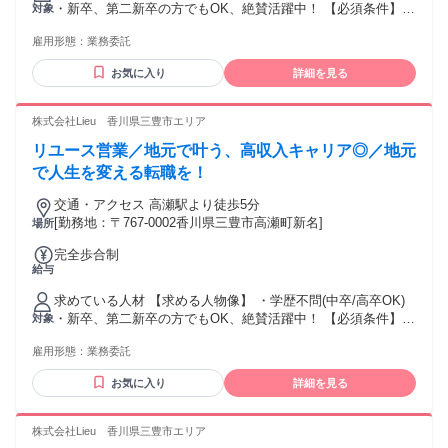
・新卒、第二新卒の方でもOK、絶賛活躍中！ 【必須条件】
対象
普通自動車運転免許 【歓迎要件】 ※必須ではありません ・N
雇用形態：
業務委託
検1級以上の方 ・ブランクOK ・仕事に熱心で、稼ぎたい思い
が強い方 ・コミュニケーションを取ることがお好きな方又
お気に入り
詳細を見る
は、 得意とされる方 ・チャレンジ精神がある方 【活かして
いただけるご経験】 ※必須ではありません ・個人営業、法人
営業、不動産営業問わず、 何かしらの営業経験をお持ちの方
株式会社Lieu 香川県三豊市エリア
・セールスや接客販売などの経験をお持ちの方。 ・正社員や
リユース営業／地元で叶う、高収入キャリア◎／地元
パート・アルバイトの経験問わず活躍いただけます！" ★稼ぎ
たい！ ★トーク力を活かしたい！ ★正当に評価してもらって
で人生を変える転職を！
上を目指したい！ ★生活水準を上げたい！ ★高価な欲しいも
交通・アクセス 高瀬駅より徒歩5分
のを買いたい！ といった向上心と ガッツがある方を待ってま
[勤務地：〒767-0002香川県三豊市高瀬町新名]
場所
す！
完全歩合制
給与
求めている人材 【求める人物像】 ・学歴不問(中卒/高卒OK)
・新卒、第二新卒の方でもOK、絶賛活躍中！ 【必須条件】
対象
普通自動車運転免許 【歓迎要件】 ※必須ではありません ・N
雇用形態：
業務委託
検1級以上の方 ・ブランクOK ・仕事に熱心で、稼ぎたい思い
が強い方 ・コミュニケーションを取ることがお好きな方又
お気に入り
詳細を見る
は、 得意とされる方 ・チャレンジ精神がある方 【活かして
いただけるご経験】 ※必須ではありません ・個人営業、法人
営業、不動産営業問わず、 何かしらの営業経験をお持ちの方
株式会社Lieu 香川県三豊市エリア
・セールスや接客販売などの経験をお持ちの方。 ・正社員や