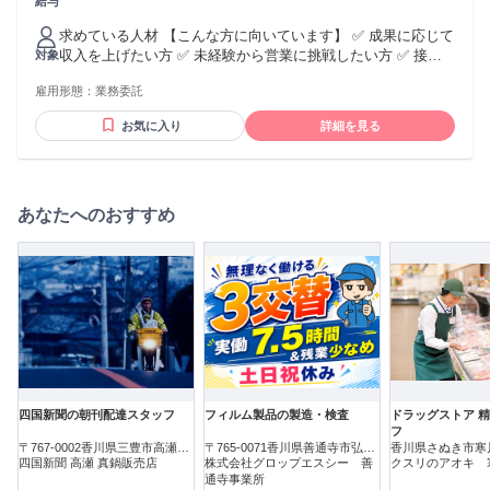
給与
円 【一律手当】 全員に一律で支払われる通勤・皆勤・家族手
応じた報酬アップあり ・希望や適性により正社員への切り替
当金額：なし 全員に一律で支払われるその他手当金額：なし
え相談可
求めている人材 【こんな方に向いています】 ✅ 成果に応じて
※日給1万円保証あり ※成果・獲得件数に応じて報酬アップあ
収入を上げたい方 ✅ 未経験から営業に挑戦したい方 ✅ 接
対象
り ※報酬はスキル・成果・稼働日数・獲得件数をもとに決定
客・販売経験を活かして稼ぎたい方 ✅ 業務委託として収入ア
します。
雇用形態：
業務委託
ップを目指したい方 ✅ 若いうちから営業力を身につけたい方
✅ 将来的にリーダーや責任者を目指したい方 ✅ チームで成果
お気に入り
詳細を見る
を出す仕事がしたい方 【必須条件】 ・人と話すことに抵抗が
ない方 ・中四国エリアのイベント会場での稼働に対応できる
方 ・土日祝を含む稼働に対応できる方 ・長期的な稼働を前提
に考えられる方 ・基本的な挨拶や報連相ができる方 【歓迎条
件】 ・未経験歓迎 ・第二新卒歓迎 ・フリーター歓迎 ・個人
あなたへのおすすめ
事業主歓迎 ・販売、接客、営業経験がある方 ・携帯販売、通
信業界での経験がある方 ・イベントスタッフ経験がある方 ・
不動産営業、法人営業、個人営業経験がある方 ・家電量販店
での販売経験がある方 ・将来的にマネジメントに挑戦したい
方 ━━━━━━━━━━━━━━━ サポート体制
━━━━━━━━━━━━━━━ ・未経験者向け研修あり ・
現場同行サポートあり ・営業ロールプレイングあり ・成果に
応じた報酬アップあり ・希望や適性により正社員への切り替
え相談可
四国新聞の朝刊配達スタッフ
フィルム製品の製造・検査
ドラッグストア 
フ
〒767-0002香川県三豊市高瀬町
〒765-0071香川県善通寺市弘田
香川県さぬき市寒
新名
四国新聞 高瀬 真鍋販売店
町
株式会社グロップエスシー 善
クスリのアオキ 
通寺事業所