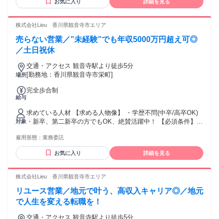
お気に入り
詳細を見る
は、 得意とされる方 ・チャレンジ精神がある方 【活かして
いただけるご経験】 ※必須ではありません ・個人営業、法人
営業、不動産営業問わず、 何かしらの営業経験をお持ちの方
株式会社Lieu 香川県観音寺市エリア
・セールスや接客販売などの経験をお持ちの方。 ・正社員や
売らない営業／”未経験”でも年収5000万円超え可◎
パート・アルバイトの経験問わず活躍いただけます！" ★稼ぎ
たい！ ★トーク力を活かしたい！ ★正当に評価してもらって
／土日祝休
上を目指したい！ ★生活水準を上げたい！ ★高価な欲しいも
交通・アクセス 観音寺駅より徒歩5分
のを買いたい！ といった向上心と ガッツがある方を待ってま
[勤務地：香川県観音寺市栄町]
場所
す！
完全歩合制
給与
求めている人材 【求める人物像】 ・学歴不問(中卒/高卒OK)
・新卒、第二新卒の方でもOK、絶賛活躍中！ 【必須条件】
対象
普通自動車運転免許 【歓迎要件】 ※必須ではありません ・N
雇用形態：
業務委託
検1級以上の方 ・ブランクOK ・仕事に熱心で、稼ぎたい思い
が強い方 ・コミュニケーションを取ることがお好きな方又
お気に入り
詳細を見る
は、 得意とされる方 ・チャレンジ精神がある方 【活かして
いただけるご経験】 ※必須ではありません ・個人営業、法人
営業、不動産営業問わず、 何かしらの営業経験をお持ちの方
株式会社Lieu 香川県観音寺市エリア
・セールスや接客販売などの経験をお持ちの方。 ・正社員や
リユース営業／地元で叶う、高収入キャリア◎／地元
パート・アルバイトの経験問わず活躍いただけます！" ★稼ぎ
たい！ ★トーク力を活かしたい！ ★正当に評価してもらって
で人生を変える転職を！
上を目指したい！ ★生活水準を上げたい！ ★高価な欲しいも
交通・アクセス 観音寺駅より徒歩5分
のを買いたい！ といった向上心と ガッツがある方を待ってま