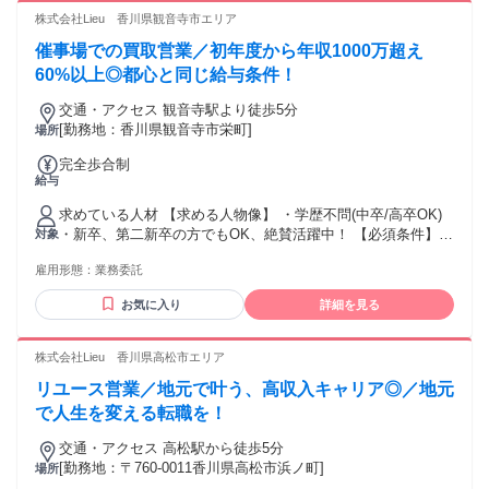
営業、不動産営業問わず、 何かしらの営業経験をお持ちの方
株式会社Lieu 香川県観音寺市エリア
・セールスや接客販売などの経験をお持ちの方。 ・正社員や
催事場での買取営業／初年度から年収1000万超え
パート・アルバイトの経験問わず活躍いただけます！" ★稼ぎ
たい！ ★トーク力を活かしたい！ ★正当に評価してもらって
60%以上◎都心と同じ給与条件！
上を目指したい！ ★生活水準を上げたい！ ★高価な欲しいも
交通・アクセス 観音寺駅より徒歩5分
のを買いたい！ といった向上心と ガッツがある方を待ってま
[勤務地：香川県観音寺市栄町]
場所
す！
完全歩合制
給与
求めている人材 【求める人物像】 ・学歴不問(中卒/高卒OK)
・新卒、第二新卒の方でもOK、絶賛活躍中！ 【必須条件】
対象
普通自動車運転免許 【歓迎要件】 ※必須ではありません ・N
雇用形態：
業務委託
検1級以上の方 ・ブランクOK ・仕事に熱心で、稼ぎたい思い
が強い方 ・コミュニケーションを取ることがお好きな方又
お気に入り
詳細を見る
は、 得意とされる方 ・チャレンジ精神がある方 【活かして
いただけるご経験】 ※必須ではありません ・個人営業、法人
営業、不動産営業問わず、 何かしらの営業経験をお持ちの方
株式会社Lieu 香川県高松市エリア
・セールスや接客販売などの経験をお持ちの方。 ・正社員や
リユース営業／地元で叶う、高収入キャリア◎／地元
パート・アルバイトの経験問わず活躍いただけます！" ★稼ぎ
たい！ ★トーク力を活かしたい！ ★正当に評価してもらって
で人生を変える転職を！
上を目指したい！ ★生活水準を上げたい！ ★高価な欲しいも
交通・アクセス 高松駅から徒歩5分
のを買いたい！ といった向上心と ガッツがある方を待ってま
[勤務地：〒760-0011香川県高松市浜ノ町]
場所
す！