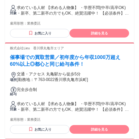
求めている人材 【求める人物像】 ・学歴不問(中卒/高卒OK)
・新卒、第二新卒の方でもOK、絶賛活躍中！ 【必須条件】
対象
普通自動車運転免許 【歓迎要件】 ※必須ではありません ・N
雇用形態：
業務委託
検1級以上の方 ・ブランクOK ・仕事に熱心で、稼ぎたい思い
が強い方 ・コミュニケーションを取ることがお好きな方又
お気に入り
詳細を見る
は、 得意とされる方 ・チャレンジ精神がある方 【活かして
いただけるご経験】 ※必須ではありません ・個人営業、法人
営業、不動産営業問わず、 何かしらの営業経験をお持ちの方
株式会社Lieu 香川県丸亀市エリア
・セールスや接客販売などの経験をお持ちの方。 ・正社員や
催事場での買取営業／初年度から年収1000万超え
パート・アルバイトの経験問わず活躍いただけます！" ★稼ぎ
たい！ ★トーク力を活かしたい！ ★正当に評価してもらって
60%以上◎都心と同じ給与条件！
上を目指したい！ ★生活水準を上げたい！ ★高価な欲しいも
交通・アクセス 丸亀駅から徒歩5分
のを買いたい！ といった向上心と ガッツがある方を待ってま
[勤務地：〒763-0022香川県丸亀市浜町]
場所
す！
完全歩合制
給与
求めている人材 【求める人物像】 ・学歴不問(中卒/高卒OK)
・新卒、第二新卒の方でもOK、絶賛活躍中！ 【必須条件】
対象
普通自動車運転免許 【歓迎要件】 ※必須ではありません ・N
雇用形態：
業務委託
検1級以上の方 ・ブランクOK ・仕事に熱心で、稼ぎたい思い
が強い方 ・コミュニケーションを取ることがお好きな方又
お気に入り
詳細を見る
は、 得意とされる方 ・チャレンジ精神がある方 【活かして
いただけるご経験】 ※必須ではありません ・個人営業、法人