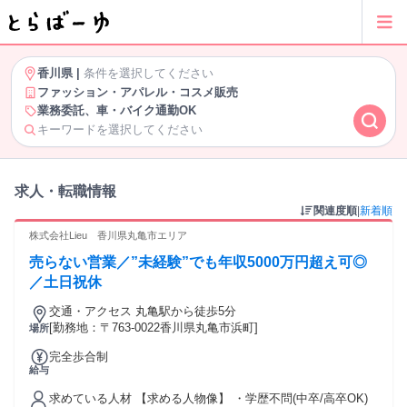
香川県
|
条件を選択してください
ファッション・アパレル・コスメ販売
業務委託、車・バイク通勤OK
キーワードを選択してください
求人・転職情報
関連度順
|
新着順
株式会社Lieu 香川県丸亀市エリア
売らない営業／”未経験”でも年収5000万円超え可◎
／土日祝休
交通・アクセス 丸亀駅から徒歩5分
[勤務地：〒763-0022香川県丸亀市浜町]
場所
完全歩合制
給与
求めている人材 【求める人物像】 ・学歴不問(中卒/高卒OK)