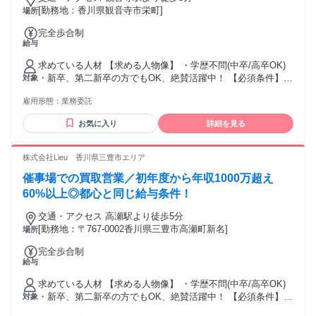
[勤務地：香川県観音寺市栄町]
場所
す！
完全歩合制
給与
求めている人材 【求める人物像】 ・学歴不問(中卒/高卒OK)
・新卒、第二新卒の方でもOK、絶賛活躍中！ 【必須条件】
対象
普通自動車運転免許 【歓迎要件】 ※必須ではありません ・N
雇用形態：
業務委託
検1級以上の方 ・ブランクOK ・仕事に熱心で、稼ぎたい思い
が強い方 ・コミュニケーションを取ることがお好きな方又
お気に入り
詳細を見る
は、 得意とされる方 ・チャレンジ精神がある方 【活かして
いただけるご経験】 ※必須ではありません ・個人営業、法人
営業、不動産営業問わず、 何かしらの営業経験をお持ちの方
株式会社Lieu 香川県三豊市エリア
・セールスや接客販売などの経験をお持ちの方。 ・正社員や
催事場での買取営業／初年度から年収1000万超え
パート・アルバイトの経験問わず活躍いただけます！" ★稼ぎ
たい！ ★トーク力を活かしたい！ ★正当に評価してもらって
60%以上◎都心と同じ給与条件！
上を目指したい！ ★生活水準を上げたい！ ★高価な欲しいも
交通・アクセス 高瀬駅より徒歩5分
のを買いたい！ といった向上心と ガッツがある方を待ってま
[勤務地：〒767-0002香川県三豊市高瀬町新名]
場所
す！
完全歩合制
給与
求めている人材 【求める人物像】 ・学歴不問(中卒/高卒OK)
・新卒、第二新卒の方でもOK、絶賛活躍中！ 【必須条件】
対象
普通自動車運転免許 【歓迎要件】 ※必須ではありません ・N