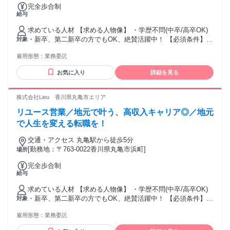
完全歩合制
給与
求めている人材 【求める人物像】 ・学歴不問(中卒/高卒OK)
・新卒、第二新卒の方でもOK、絶賛活躍中！ 【必須条件】
対象
普通自動車運転免許 【歓迎要件】 ※必須ではありません ・N
雇用形態：
業務委託
検1級以上の方 ・ブランクOK ・仕事に熱心で、稼ぎたい思い
が強い方 ・コミュニケーションを取ることがお好きな方又
お気に入り
詳細を見る
は、 得意とされる方 ・チャレンジ精神がある方 【活かして
いただけるご経験】 ※必須ではありません ・個人営業、法人
営業、不動産営業問わず、 何かしらの営業経験をお持ちの方
株式会社Lieu 香川県丸亀市エリア
・セールスや接客販売などの経験をお持ちの方。 ・正社員や
リユース営業／地元で叶う、高収入キャリア◎／地元
パート・アルバイトの経験問わず活躍いただけます！" ★稼ぎ
たい！ ★トーク力を活かしたい！ ★正当に評価してもらって
で人生を変える転職を！
上を目指したい！ ★生活水準を上げたい！ ★高価な欲しいも
交通・アクセス 丸亀駅から徒歩5分
のを買いたい！ といった向上心と ガッツがある方を待ってま
[勤務地：〒763-0022香川県丸亀市浜町]
場所
す！
完全歩合制
給与
求めている人材 【求める人物像】 ・学歴不問(中卒/高卒OK)
・新卒、第二新卒の方でもOK、絶賛活躍中！ 【必須条件】
対象
普通自動車運転免許 【歓迎要件】 ※必須ではありません ・N
雇用形態：
業務委託
検1級以上の方 ・ブランクOK ・仕事に熱心で、稼ぎたい思い
が強い方 ・コミュニケーションを取ることがお好きな方又